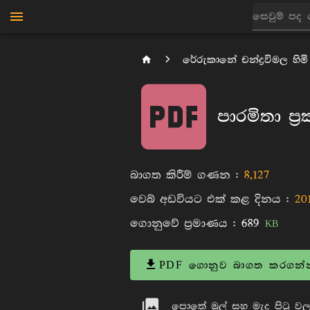
රේරුකානේ චන්ද්‍රවිමල හිමි
පාරමිතා ප්‍
බාගත කිරීම් ගණන :
8,127
වෙබ් අඩවියට එක් කළ දිනය :
20
ගොනුවේ ප්‍රමාණය :
689
KB
PDF ගොනුව බාගත කරගන්
පොතේ මුල් සහ මැද පිටු වල