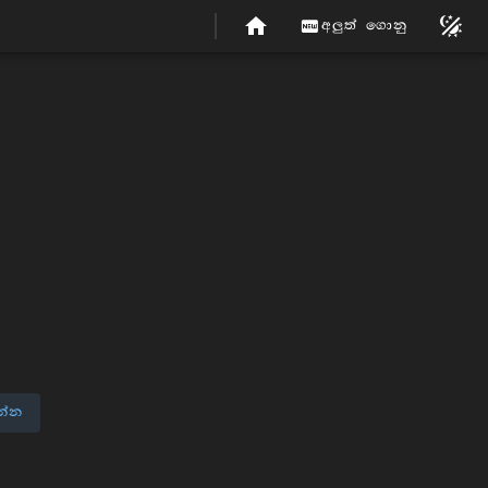
අලුත් ගොනු
න්න