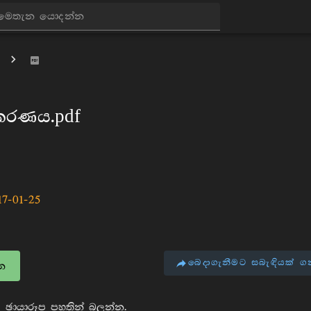
ර‍කරණය.pdf
17-01-25
බෙදාගැනීමට සබැඳියක් ග
න
 ඡායාරූප පහතින් බලන්න.