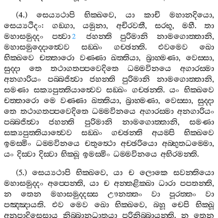
(4.)
සෙය්‍යථාපි
භික‍්ඛවෙ
,
යා
කාචි
මහානදියො
,
සෙය්‍යථිදං
:
ගඞ‍්ගා
,
යමුනා
,
අචිරවතී
,
සරභූ
,
මහී
.
තා
මහාසමුද‍්දං
පත්‍වා
ජහන‍්ති
පුරිමානි
නාමගොත‍්තානි
,
2
මහාසමුද‍්දොත්‍වෙව
සඞ‍්ඛං
ගච‍්ඡන‍්ති
.
එවමෙව
ඛො
භික‍්ඛවෙ
චත‍්තාරො
වණ‍්ණා
ඛත‍්තියා
,
බ්‍රාහ‍්මණා
,
වෙස‍්සා
,
සුද‍්දා
තෙ
තථාගතප‍්පවෙදිතෙ
ධම‍්මවිනයෙ
අගාරස‍්මා
අනගාරියං
පබ‍්බජිත්‍වා
ජහන‍්ති
පුරිමානි
නාමගොත‍්තානි
,
සමණා
සක්‍යපුත‍්තියාත්‍වෙව
සඞ‍්ඛං
ගච‍්ඡන‍්ති
.
යං
භික‍්ඛවෙ
චත‍්තාරො
මෙ
වණ‍්ණා
ඛත‍්තියා
,
බ්‍රාහ‍්මණා
,
වෙස‍්සා
,
සුද‍්දා
තෙ
තථාගතප‍්පවෙදිතෙ
ධම‍්මවිනයෙ
අගාරස‍්මා
අනගාරියං
පබ‍්බජිත්‍වා
ජහන‍්ති
පුරිමානි
නාමගොත‍්තානි
,
සමණා
සක්‍යපුත‍්තියාත්‍වෙව
සඞ‍්ඛං
ගච‍්ඡන‍්ති
අයම‍්පි
භික‍්ඛවෙ
ඉමස‍්මිං
ධම‍්මවිනයෙ
චතුත්‍ථො
අච‍්ඡරියො
අබ‍්භුතධම‍්මො
,
යං
දිස‍්වා
දිස‍්වා
භික‍්ඛූ
ඉමස‍්මිං
ධම‍්මවිනයෙ
අභිරමන‍්ති
.
(5.)
සෙය්‍යථාපි
භික‍්ඛවෙ
,
යා
ච
ලොකෙ
සවන‍්තියො
මහාසමුද‍්දං
අප‍්පෙන‍්ති
,
යා
ච
අන‍්තළික‍්ඛා
ධාරා
පපතන‍්ති
,
න
තෙන
මහාසමුද‍්දස‍්ස
ඌනත‍්තං
වා
පූරත‍්තං
වා
පඤ‍්ඤායති
.
එව
මෙව
ඛො
භික‍්ඛවෙ
,
බහූ
චෙපි
භික‍්ඛූ
අනුපාදිසෙසාය
නිබ‍්බානධාතුයා
පරිනිබ‍්බායන‍්ති
.
න
තෙන