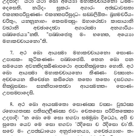
උදපාදි
: “
යථා
යථා
ඛො
අය්‍යො
මහාකච‍්චායනො
ධම‍්මං
දෙසෙති
.
නයිදං
සුකරං
අගාරං
අජ‍්ඣාවසතා
එකන‍්තපරිපුණ‍්ණං
එකන‍්තපරිසුද‍්ධං
සඞ‍්ඛලිඛිතං
බ්‍රහ‍්මචරියං
චරිතුං
,
යන‍්නූනාහං
කෙසමස‍්සුං
ඔහාරෙත්‍වා
කාසායානි
වත්‍ථානි
අච‍්ඡාදෙත්‍වා
අගාරස‍්මා
අනගාරියං
පබ‍්බජෙය්‍ය
”
න‍්ති
. “
පබ‍්බාජෙතු
මං
භන‍්තෙ
,
අය්‍යො
මහාකච‍්චායනො
”
ති
.
7.
අථ
ඛො
ආයස‍්මා
මහාකච‍්චායනො
සොණං
උපාසකං
කුටිකණ‍්ණං
පබ‍්බාජෙසි
.
තෙන
ඛො
පන
සමයෙන
අවන‍්තිදක‍්ඛිණාපථො
අප‍්පභික‍්ඛුකො
හොති
.
අථ
ඛො
ආයස‍්මා
මහාකච‍්චායනො
තිණ‍්ණං
වස‍්සානං
අච‍්චයෙන
කිච‍්ඡෙන
කසිරෙන
තතො
තතො
දසවග‍්ගං
භික‍්ඛුසඞ‍්ඝං
සන‍්නිපාතෙත්‍වා
ආයස‍්මන‍්තං
සොණං
උපසම‍්පාදෙසි
.
8.
අථ
ඛො
ආයස‍්මතො
සොණස‍්ස
වස‍්සං
වුත්‍ථස‍්ස
රහොගතස‍්ස
පතිසල‍්ලීණස‍්ස
එවං
චෙතසො
පරිවිතක‍්කො
උදපාදි
: “
න
ඛො
මෙ
සො
භගවා
සම‍්මුඛා
දිට‍්ඨො
,
අපි
ච
සුතො
යෙව
මෙ
සො
භගවා
‘
ඊදිසො
ච
ඊදිසො
චා
’
ති
.
සචෙ
මං
උපජ‍්ඣායො
අනුජානෙය්‍ය
,
ගච‍්ඡෙය්‍යාහං
තං