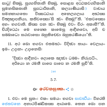
සාධු
!
භික‍්ඛු
,
සුග‍්ගහිතානි
භික‍්ඛු
,
සොළස
අට‍්ඨකවග‍්ගිකානි
සුමනසිකතානි
සුපධාරිතානි
,
කල්‍යාණියාසි
වාචාය
3
සමන‍්නාගතො
විස‍්සට‍්ඨාය
අනෙලගලාය
අත්‍ථස‍්ස
විඤ‍්ඤාපනියා
,
කතිවස‍්සො
’
සි
ත්‍වං
භික‍්ඛූ
?’
ති
. ‘
එකවස‍්සො
අහං
භගවාති
.
කිස‍්ස
පන
ත්‍වං
භික‍්ඛු
එවං
චිරං
අකාසී
?”
ති
.
චිරදිට‍්ඨො
මෙ
භන‍්තෙ
කාමෙසු
ආදීනවො
,
අපි
ච
සම‍්බාධො
ඝරාවාසො
බහුකිච‍්චො
බහුකරණීයො
”
ති
.
11.
අථ
ඛො
භගවා
එතමත්‍ථං
විදිත්‍වා
තායං
වෙලායං
ඉමං
උදානං
උදානෙසි
:
“
දිස‍්වා
ආදීනවං
ලොකෙ
ඤත්‍වා
ධම‍්මං
නිරූපධිං
,
අරියො
න
රමතී
පාපෙ
පාපෙ
න
රමතී
සුචී
”
ති
.
246
5. 7.
රෙවතසුත‍්තං
1.
එවං
මෙ
සුතං
:
එකං
සමයං
භගවා
සාවත්‍ථියං
විහරති
ජෙතවනෙ
අනාථපිණ‍්ඩිකස‍්ස
ආරාමෙ
.
තෙන
ඛො
පන