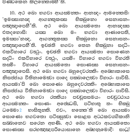
පිණ‍්ඩකෙන
කිලන‍්තොම‍්හී
”
ති
.
10.
අථ
ඛො
භගවා
ආයස‍්මන‍්තං
ආනන්‍දං
ආමන‍්තෙසි
:
‘
ඉමස‍්සානන්‍ද
ආගන‍්තුකස‍්ස
භික‍්ඛුනො
සෙනාසනං
පඤ‍්ඤාපෙහී
”
ති
.
අථ
ඛො
ආයස‍්මතො
ආනන්‍දස‍්ස
එතදහොසි
:
යස‍්ස
ඛො
මං
භගවා
ආණාපෙති
,
ඉමස‍්සා
’
නන්‍ද
,
ආගන‍්තුකස‍්ස
භික‍්ඛුනො
සෙනාසනං
පඤ‍්ඤාපෙහී
’
ති
.
ඉච‍්ඡති
භගවා
තෙන
භික‍්ඛුනා
සද‍්ධිං
එකවිහාරෙ
වත්‍ථුං
.
ඉච‍්ඡති
භගවා
ආයස‍්මතා
සොණෙන
සද‍්ධිං
එකවිහාරෙ
වත්‍ථුං
,
යස‍්මිං
විහාරෙ
භගවා
විහරති
තස‍්මිං
විහාරෙ
ආයස‍්මතො
සොණස‍්ස
සෙනාසනං
පඤ‍්ඤාපෙසි
.
අථ
ඛො
භගවා
බහුදෙවරත‍්තිං
අබ‍්භොකාසෙ
නිසජ‍්ජාය
වීතිනාමෙත්‍වා
පාදෙ
පක‍්ඛාලෙත්‍වා
විහාරං
පාවිසි
.
ආයස‍්මා
’
පි
ඛො
සොණො
බහුදෙවරත‍්තිං
අබ‍්භොකාසෙ
නිසජ‍්ජාය
වීතිනාමෙත්‍වා
පාදෙ
පක‍්ඛාලෙත්‍වා
විහාරං
පාවිසි
.
අථ
ඛො
භගවා
රත‍්තියා
පච‍්චූසසමයං
පච‍්චුට‍්ඨාය
ආයස‍්මන‍්තං
සොණං
අජ‍්ඣෙසි
,
පටිභාතු
තං
භික‍්ඛු
ධම‍්මො
භාසිතුන‍්ති
.
එවං
,
භන‍්තෙ
’
ති
ඛො
ආයස‍්මා
2
සොණො
භගවතො
පටිස‍්සුත්‍වා
සොළස
අට‍්ඨකවග‍්ගිකානි
සබ‍්බානෙව
සරෙන
අභණි
.
අථ
ඛො
භගවා
ආයස‍්මතො
සොණස‍්ස
සරභඤ‍්ඤපරියොසානෙ
අබ‍්භනුමොදි
:
සාධු
!