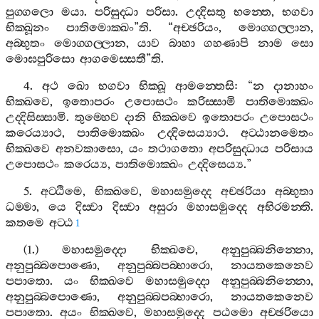
පුග‍්ගලො
මයා
.
පරිසුද‍්ධා
පරිසා
.
උද‍්දිසතු
භන‍්තෙ
,
භගවා
භික‍්ඛූනං
පාතිමොක‍්ඛං
”
ති
. “
අච‍්ඡරියං
,
මොග‍්ගල‍්ලාන
,
අබ‍්භුතං
මොග‍්ගල‍්ලාන
,
යාව
බාහා
ගහණාපි
නාම
සො
මොඝපුරිසො
ආගමෙස‍්සතී
”
ති
.
4.
අථ
ඛො
භගවා
භික‍්ඛූ
ආමන‍්තෙසි
: “
න
දානාහං
භික‍්ඛවෙ
,
ඉතොපරං
උපොසථං
කරිස‍්සාමි
පාතිමොක‍්ඛං
උද‍්දිසිස‍්සාමි
.
තුම‍්හෙව
දානි
භික‍්ඛවෙ
ඉතොපරං
උපොසථං
කරෙය්‍යාථ
,
පාතිමොක‍්ඛං
උද‍්දිසෙය්‍යාථ
.
අට‍්ඨානමෙතං
භික‍්ඛවෙ
අනවකාසො
,
යං
තථාගතො
අපරිසුද‍්ධාය
පරිසාය
උපොසථං
කරෙය්‍ය
,
පාතිමොක‍්ඛං
උද‍්දිසෙය්‍ය
.”
5.
අට‍්ඨිමෙ
,
භික‍්ඛවෙ
,
මහාසමුද‍්දෙ
අච‍්ඡරියා
අබ‍්භුතා
ධම‍්මා
,
යෙ
දිස‍්වා
දිස‍්වා
අසුරා
මහාසමුද‍්දෙ
අභිරමන‍්ති
.
කතමෙ
අට‍්ඨ
1
(1.)
මහාසමුද‍්දො
භික‍්ඛවෙ
,
අනුපුබ‍්බනින‍්නො
,
අනුපුබ‍්බපොණො
,
අනුපුබ‍්බපබ‍්භාරො
,
නායතකෙනෙව
පපාතො
.
යං
භික‍්ඛවෙ
මහාසමුද‍්දො
අනුපුබ‍්බනින‍්නො
,
අනුපුබ‍්බපොණො
,
අනුපුබ‍්බපබ‍්භාරො
,
නායතකෙනෙව
පපාතො
.
අයං
භික‍්ඛවෙ
,
මහාසමුද‍්දෙ
පඨමො
අච‍්ඡරියො