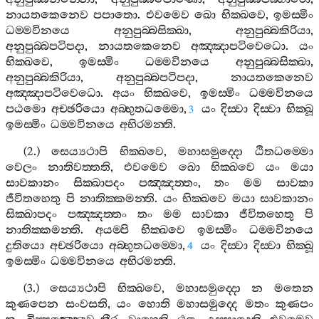
නායතකෙනෙව
පපාතො
.
එවමෙව
ඛො
භික‍්ඛවෙ
,
ඉමස‍්මිං
ධම‍්මවිනයෙ
අනුපුබ‍්බසික‍්ඛා
,
අනුපුබ‍්බකිරියා
,
අනුපුබ‍්බපටිපදා
,
නායතකෙනෙව
අඤ‍්ඤාපටිවෙධො
.
යං
භික‍්ඛවෙ
,
ඉමස‍්මිං
ධම‍්මවිනයෙ
අනුපුබ‍්බසික‍්ඛා
,
අනුපුබ‍්බකිරියා
,
අනුපුබ‍්බපටිපදා
,
නායතකෙනෙව
අඤ‍්ඤාපටිවෙධො
.
අයං
භික‍්ඛවෙ
,
ඉමස‍්මිං
ධම‍්මවිනයෙ
පඨමො
අච‍්ඡරියො
අබ‍්භුතධම‍්මො
,
යං
දිස‍්වා
දිස‍්වා
භික‍්ඛූ
3
ඉමස‍්මිං
ධම‍්මවිනයෙ
අභිරමන‍්ති
.
(2.)
සෙය්‍යථාපි
භික‍්ඛවෙ
,
මහාසමුද‍්දො
ඨිතධම‍්මො
වෙලං
නාතිවත‍්තති
,
එවමෙව
ඛො
භික‍්ඛවෙ
යං
මයා
සාවකානං
සික‍්ඛාපදං
පඤ‍්ඤත‍්තං
,
තං
මම
සාවකා
ජීවිතහෙතු
පි
නාතික‍්කමන‍්ති
.
යං
භික‍්ඛවෙ
මයා
සාවකානං
සික‍්ඛාපදං
පඤ‍්ඤත‍්තං
තං
මම
සාවකා
ජීවිතහෙතු
පි
නාතික‍්කමන‍්ති
.
අයම‍්පි
භික‍්ඛවෙ
ඉමස‍්මිං
ධම‍්මවිනයෙ
දුතියො
අච‍්ඡරියො
අබ‍්භුතධම‍්මො
,
යං
දිස‍්වා
දිස‍්වා
භික‍්ඛූ
4
ඉමස‍්මිං
ධම‍්මවිනයෙ
අභිරමන‍්ති
.
(3.)
සෙය්‍යථාපි
භික‍්ඛවෙ
,
මහාසමුද‍්දො
න
මතෙන
කුණපෙන
සංවසති
,
යං
හොති
මහාසමුද‍්දෙ
මතං
කුණපං