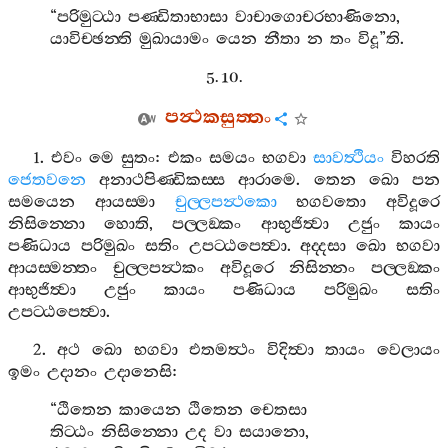
“
පරිමුට‍්ඨා
පණ‍්ඩිතාභාසා
වාචාගොචරභාණිනො
,
යාවිච‍්ඡන‍්ති
මුඛායාමං
යෙන
නීතා
න
තං
විදූ
”
ති
.
5. 10.
පන්‍ථකසුත‍්තං
1.
එවං
මෙ
සුතං
:
එකං
සමයං
භගවා
සාවත්‍ථියං
විහරති
ජෙතවනෙ
අනාථපිණ‍්ඩිකස‍්ස
ආරාමෙ
.
තෙන
ඛො
පන
සමයෙන
ආයස‍්මා
චුල‍්ලපන්‍ථකො
භගවතො
අවිදූරෙ
නිසින‍්නො
හොති
,
පල‍්ලඞ‍්කං
ආභුජිත්‍වා
උජුං
කායං
පණිධාය
පරිමුඛං
සතිං
උපට‍්ඨපෙත්‍වා
.
අද‍්දසා
ඛො
භගවා
ආයස‍්මන‍්තං
චුල‍්ලපන්‍ථකං
අවිදූරෙ
නිසින‍්නං
පල‍්ලඞ‍්කං
ආභුජිත්‍වා
උජුං
කායං
පණිධාය
පරිමුඛං
සතිං
උපට‍්ඨපෙත්‍වා
.
2.
අථ
ඛො
භගවා
එතමත්‍ථං
විදිත්‍වා
තායං
වෙලායං
ඉමං
උදානං
උදානෙසි
:
“
ඨිතෙන
කායෙන
ඨිතෙන
චෙතසා
තිට‍්ඨං
නිසින‍්නො
උද
වා
සයානො
,