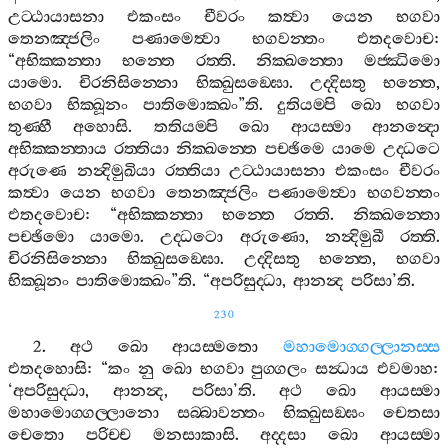
උට‍්ඨායාසනා
එකංසං
චීවරං
කත්‍වා
යෙන
භගවා
තෙනඤ‍්ජලිං
පණාමෙත්‍වා
භගවන‍්තං
එතදවොච
:
“
අභික‍්කන‍්තා
භන‍්තෙ
රත‍්ති
.
නික‍්ඛන‍්තො
මජ‍්ඣිමො
යාමො
.
චිරනිසින‍්නො
භික‍්ඛුසඞ‍්ඝො
.
උද‍්දිසතු
භන‍්තෙ
,
භගවා
භික‍්ඛූනං
පාතිමොක‍්ඛං
”
ති
.
දුතියම‍්පි
ඛො
භගවා
තුණ‍්හී
අහොසි
.
තතියම‍්පි
ඛො
ආයස‍්මා
ආනන්‍දො
අභික‍්කන‍්තාය
රත‍්තියා
නික‍්ඛන‍්තෙ
පච‍්ඡිමෙ
යාමෙ
උද‍්ධටෙ
අරුණෙ
නන්‍දිමුඛියා
රත‍්තියා
උට‍්ඨායාසනා
එකංසං
චීවරං
කත්‍වා
යෙන
භගවා
තෙනඤ‍්ජලිං
පණාමෙත්‍වා
භගවන‍්තං
එතදවොච
: “
අභික‍්කන‍්තා
භන‍්තෙ
රත‍්ති
.
නික‍්ඛන‍්තො
පච‍්ඡිමො
යාමො
.
උද‍්ධටො
අරුණො
,
නන්‍දිමුඛී
රත‍්ති
.
චිරනිසින‍්නො
භික‍්ඛුසඞ‍්ඝො
.
උද‍්දිසතු
භන‍්තෙ
,
භගවා
භික‍්ඛූනං
පාතිමොක‍්ඛං
”
ති
. “
අපරිසුද‍්ධා
,
ආනන්‍ද
පරිසා
’
ති
.
230
2.
අථ
ඛො
ආයස‍්මතො
මහාමොග‍්ගල‍්ලානස‍්ස
එතදහොසි
: “
කං
නු
ඛො
භගවා
පුග‍්ගලං
සන්‍ධාය
එවමාහ
:
‘
අපරිසුද‍්ධා
,
ආනන්‍ද
,
පරිසා
’
ති
.
අථ
ඛො
ආයස‍්මා
මහාමොග‍්ගල‍්ලානො
සබ‍්බාවන‍්තං
භික‍්ඛුසඞ‍්ඝං
චෙතසා
චෙතො
පරිච‍්ච
මනසාකාසි
.
අද‍්දසා
ඛො
ආයස‍්මා