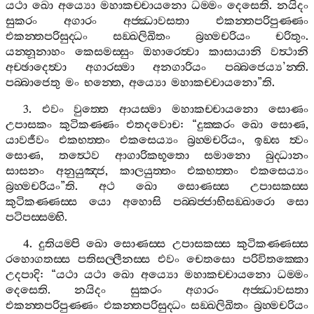
යථා
ඛො
අය්‍යො
මහාකච‍්චායනො
ධම‍්මං
දෙසෙති
.
නයිදං
සුකරං
අගාරං
අජ‍්ඣාවසතා
එකන‍්තපරිපුණ‍්ණං
එකන‍්තපරිසුද‍්ධං
සඞ‍්ඛලිඛිතං
බ්‍රහ‍්මචරියං
චරිතුං
.
යන‍්නූනාහං
කෙසමස‍්සුං
ඔහාරෙත්‍වා
කාසායානි
වත්‍ථානි
අච‍්ඡාදෙත්‍වා
අගාරස‍්මා
අනගාරියං
පබ‍්බජෙය්‍ය
’
න‍්ති
.
පබ‍්බාජෙතු
මං
භන‍්තෙ
,
අය්‍යො
මහාකච‍්චායනො
”
ති
.
3.
එවං
වුත‍්තෙ
ආයස‍්මා
මහාකච‍්චායනො
සොණං
උපාසකං
කුටිකණ‍්ණං
එතදවොච
: “
දුක‍්කරං
ඛො
සොණ
,
යාවජීවං
එකභත‍්තං
එකසෙය්‍යං
බ්‍රහ‍්මචරියං
,
ඉඞ‍්ඝ
ත්‍වං
සොණ
,
තත්‍ථෙව
ආගාරිකභූතො
සමානො
බුද‍්ධානං
සාසනං
අනුයුඤ‍්ජ
,
කාලයුත‍්තං
එකභත‍්තං
එකසෙය්‍යං
බ්‍රහ‍්මචරියං
”
ති
.
අථ
ඛො
සොණස‍්ස
උපාසකස‍්ස
කුටිකණ‍්ණස‍්ස
යො
අහොසි
පබ‍්බජ‍්ජාභිසඞ‍්ඛාරො
සො
පටිපස‍්සම‍්භි
.
4.
දුතියම‍්පි
ඛො
සොණස‍්ස
උපාසකස‍්ස
කුටිකණ‍්ණස‍්ස
රහොගතස‍්ස
පතිසල‍්ලීනස‍්ස
එවං
චෙතසො
පරිවිතක‍්කො
උදපාදි
: “
යථා
යථා
ඛො
අය්‍යො
මහාකච‍්චායනො
ධම‍්මං
දෙසෙති
.
නයිදං
සුකරං
අගාරං
අජ‍්ඣාවසතා
එකන‍්තපරිපුණ‍්ණං
එකන‍්තපරිසුද‍්ධං
සඞ‍්ඛලිඛිතං
බ්‍රහ‍්මචරියං