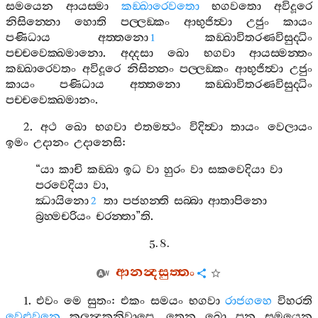
සමයෙන
ආයස‍්මා
කඞ‍්ඛාරෙවතො
භගවතො
අවිදූරෙ
නිසින‍්නො
හොති
පල‍්ලඞ‍්කං
ආභුජිත්‍වා
උජුං
කායං
පණිධාය
අත‍්තනො
කඞ‍්ඛාවිතරණවිසුද‍්ධිං
1
පච‍්චවෙක‍්ඛමානො
.
අද‍්දසා
ඛො
භගවා
ආයස‍්මන‍්තං
කඞ‍්ඛාරෙවතං
අවිදූරෙ
නිසින‍්නං
පල‍්ලඞ‍්කං
ආභුජිත්‍වා
උජුං
කායං
පණිධාය
අත‍්තනො
කඞ‍්ඛාවිතරණවිසුද‍්ධිං
පච‍්චවෙක‍්ඛමානං
.
2.
අථ
ඛො
භගවා
එතමත්‍ථං
විදිත්‍වා
තායං
වෙලායං
ඉමං
උදානං
උදානෙසි
:
“
යා
කාචි
කඞ‍්ඛා
ඉධ
වා
හුරං
වා
සකවෙදියා
වා
පරවෙදියා
වා
,
ඣායිනො
තා
පජහන‍්ති
සබ‍්බා
ආතාපිනො
2
බ්‍රහ‍්මචරියං
චරන‍්තා
”
ති
.
5. 8.
ආනන්‍දසුත‍්තං
1.
එවං
මෙ
සුතං
:
එකං
සමයං
භගවා
රාජගහෙ
විහරති
වෙළුවනෙ
කලන්‍දකනිවාපෙ
.
තෙන
ඛො
පන
සමයෙන