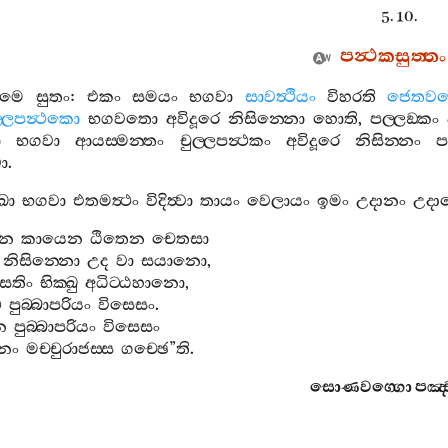
5. 10.
පන්‍ථකසුත‍්තං
මෙ
සුතං
:
එකං
සමයං
භගවා
සාවත්‍ථියං
විහරති
ජෙතව
ල‍්ලපන්‍ථකො
භගවතො
අවිදූරෙ
නිසින‍්නො
හොති
,
පල‍්ලඞ‍්කං
ො
භගවා
ආයස‍්මන‍්තං
චුල‍්ලපන්‍ථකං
අවිදූරෙ
නිසින‍්නං
ප
වා
.
ො
භගවා
එතමත්‍ථං
විදිත්‍වා
තායං
වෙලායං
ඉමං
උදානං
උදා
ෙන
කායෙන
ඨිතෙන
චෙතසා
නිසින‍්නො
උද
වා
සයානො
,
සතිං
භික‍්ඛු
අධිට‍්ඨහානො
,
ථ
පුබ‍්බාපරියං
විසෙසං
.
න
පුබ‍්බාපරියං
විසෙසං
සනං
මච‍්චුරාජස‍්ස
ගච‍්ඡෙ
”
ති
.
සොණවග‍්ගො
පඤ‍