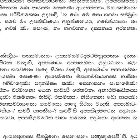
ෙනායස‍්මා
මහාකච‍්චායනො
තෙනුපසඞ‍්කමි
.
උපසඞ‍්කමිත්‍වා
සින‍්නො
ඛො
ආයස‍්මා
සොණො
ආයස‍්මන‍්තං
මහාකච‍්චානං
සො
පරිවිතක‍්කො
උදපාදි
, “
න
ඛො
මෙ
සො
භගවා
සම‍්මුඛා
ි
.
සචෙ
මං
උපජ‍්ඣායො
අනුජානෙය්‍ය
,
ගච‍්ඡෙය්‍යාහං
තං
,
ගච‍්ඡ
ත්‍වං
සොණ
,
තං
භගවන‍්තං
දස‍්සනාය
අරහන‍්තං
තින්‍ද්‍රියං
සන‍්තමානසං
උත‍්තමසමථදමථමනුප‍්පත‍්තං
දන‍්තං
සිරසා
වන්‍දාහි
,
අප‍්පාබාධං
අප‍්පාතඞ‍්කං
ලහුට‍්ඨානං
බලං
යනො
භගවතො
පාදෙ
සිරසා
වන්‍දති
,
අප‍්පාබාධං
අප‍්පාතඞ‍්කං
යස‍්මා
සොණො
ආයස‍්මතො
මහාකච‍්චායනස‍්ස
භාසිතං
අභිවාදෙත්‍වා
පදක‍්ඛිණං
කත්‍වා
සෙනාසනං
සංසාමෙත්‍වා
රිකං
චරමානො
යෙන
සාවත්‍ථි
ජෙතවනං
අනාථපිණ‍්ඩිකස‍්ස
ත්‍වා
එකමන‍්තං
නිසීදි
.
එකමන‍්තං
නිසින‍්නො
ඛො
ආයස‍්මා
මහාකච‍්චායනො
භගවතො
පාදෙ
සිරසා
වන්‍දති
,
අප‍්පාබාධං
නීයං
?
කච‍්චි
යාපනීයං
?
කච‍්චි
’
සි
අප‍්පකිලමථෙන
අද‍්ධානං
භගවා
,
අප‍්පකිලමථෙන
චාහං
භන‍්තෙ
,
අද‍්ධානං
ආගතො
න
ද
ආගන‍්තුකස‍්ස
භික‍්ඛුනො
සෙනාසනං
පඤ‍්ඤාපෙහී
”
ති
.
අථ