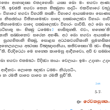
්මතො
ආනන්‍දස‍්ස
එතදහොසි
:
යස‍්ස
ඛො
මං
භගවා
ආණා
ී
’
ති
.
ඉච‍්ඡති
භගවා
තෙන
භික‍්ඛුනා
සද‍්ධිං
එකවිහාරෙ
වත්‍ථ
ං
විහාරෙ
භගවා
විහරති
තස‍්මිං
විහාරෙ
ආයස‍්මතො
සොණස‍
ෙ
නිසජ‍්ජාය
වීතිනාමෙත්‍වා
පාදෙ
පක‍්ඛාලෙත්‍වා
විහාරං
පාවි
ීතිනාමෙත්‍වා
පාදෙ
පක‍්ඛාලෙත්‍වා
විහාරං
පාවිසි
.
අථ
ඛො
භ
පටිභාතු
තං
භික‍්ඛු
ධම‍්මො
භාසිතුන‍්ති
.
එවං
,
භන‍්තෙ
’
ති
2
ිකානි
සබ‍්බානෙව
සරෙන
අභණි
.
අථ
ඛො
භගවා
ආයස‍්ම
,
සුග‍්ගහිතානි
භික‍්ඛු
,
සොළස
අට‍්ඨකවග‍්ගිකානි
සුමනසික
අනෙලගලාය
අත්‍ථස‍්ස
විඤ‍්ඤාපනියා
,
කතිවස‍්සො
’
සි
ත්‍වං
භික‍්
”
ති
.
චිරදිට‍්ඨො
මෙ
භන‍්තෙ
කාමෙසු
ආදීනවො
,
අපි
ච
සම‍්බ
ඛො
භගවා
එතමත්‍ථං
විදිත්‍වා
තායං
වෙලායං
ඉමං
උදානං
උදා
ආදීනවං
ලොකෙ
ඤත්‍වා
ධම‍්මං
නිරූපධිං
,
ො
න
රමතී
පාපෙ
පාපෙ
න
රමතී
සුචී
”
ති
.
246
5. 7.
රෙවතසුත‍්තං