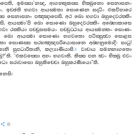
පෙති
,
ඉමස‍්සා
’
නන්‍ද
,
ආගන‍්තුකස‍්ස
භික‍්ඛුනො
සෙනාසනං
ුං
.
ඉච‍්ඡති
භගවා
ආයස‍්මතා
සොණෙන
සද‍්ධිං
එකවිහාරෙ
්ස
සෙනාසනං
පඤ‍්ඤාපෙසි
.
අථ
ඛො
භගවා
බහුදෙවරත‍්තිං
සි
.
ආයස‍්මා
’
පි
ඛො
සොණො
බහුදෙවරත‍්තිං
අබ‍්භොකාසෙ
ගවා
රත‍්තියා
පච‍්චූසසමයං
පච‍්චුට‍්ඨාය
ආයස‍්මන‍්තං
සොණං
ඛො
ආයස‍්මා
සොණො
භගවතො
පටිස‍්සුත්‍වා
සොළස
තො
සොණස‍්ස
සරභඤ‍්ඤපරියොසානෙ
අබ‍්භනුමොදි
:
සාධු
!
තානි
සුපධාරිතානි
,
කල්‍යාණියාසි
වාචාය
සමන‍්නාගතො
3
ඛූ
?’
ති
. ‘
එකවස‍්සො
අහං
භගවාති
.
කිස‍්ස
පන
ත්‍වං
භික‍්ඛු
එවං
ාධො
ඝරාවාසො
බහුකිච‍්චො
බහුකරණීයො
”
ති
.
නෙසි
: