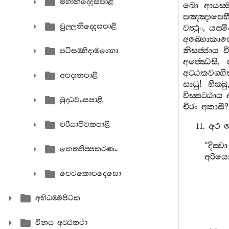
මහානිද‍්දෙසපාළි
ඛො
ආයස‍
පඤ‍්ඤාපෙහ
චුල‍්ලනිද‍්දෙසපාළි
වත්‍ථුං
,
යස‍්මි
අබ‍්භොකාස
නිසජ‍්ජාය
ව
පටිසම‍්භිදාමග‍්ගො
අජ‍්ඣෙසි
,
අට‍්ඨකවග‍්ග
අපදානපාළි
සාධු
!
භික‍්ඛු
විස‍්සට‍්ඨාය
බුද‍්ධවංසපාළි
චිරං
අකාසී
?
චරියාපිටකපාළි
11.
අථ
“
දිස‍්වා
නෙත‍්තිප‍්පකරණං
අරිය
පෙටකොපදෙසො
අභිධම‍්මපිටක
විනය අට‍්ඨකථා