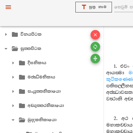
සූත්‍ර නාම
විනයපිටක
සුත‍්තපිටක
දීඝනිකාය
1.
එවං
ආයස‍්මා
ම
මජ‍්ඣිමනිකාය
කුටිකණ‍්ණ
පතිසල‍්ලීනස‍
සංයුත‍්තනිකායො
අජ‍්ඣාවසත
වත්‍ථානි
අච‍්
අඞ‍්ගුත‍්තරනිකායො
2.
අථ
ඛුද‍්දකනිකායො
මහාකච‍්චා
මහාකච‍්චා