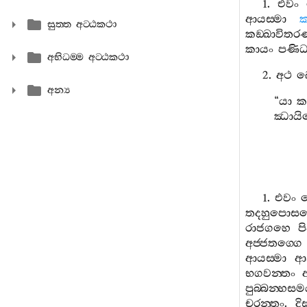
1.
එවං
ආයස‍්මා
ක
සුත‍්ත අට‍්ඨකථා
කඞ‍්ඛාවිතරණව
කායං
පණිධ
අභිධම‍්ම අට‍්ඨකථා
2.
අථ
ඛ
අන්‍ය
“
යා
ක
ඣාය
1.
එවං
තදහුපොස
රාජගහෙ
ප
අජ‍්ජතග‍්ගෙ
ආයස‍්මා
ආ
භගවන‍්තං
පුබ‍්බන‍්හස
චරන‍්තං
.
දි