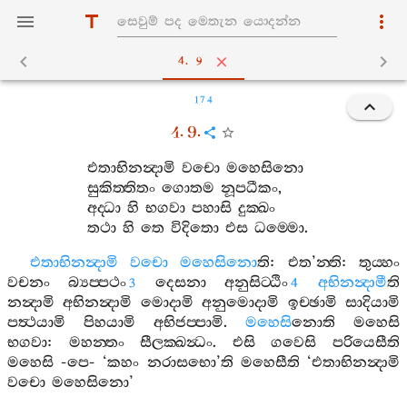
4. 9
174
4. 9.
එතාභිනන්‍දාමි
වචො
මහෙසිනො
සුකිත‍්තිතං
ගොතම
නූපධීකං
,
අද‍්ධා
හි
භගවා
පහාසි
දුක‍්ඛං
තථා
හි
තෙ
විදිතො
එස
ධම‍්මො
.
එතාභිනන්‍දාමි
වචො
මහෙසිනො
ති
:
එත
’
න‍්ති
:
තුය‍්හං
වචනං
බ්‍යප‍්පථං
දෙසනා
අනුසිට‍්ඨිං
අභිනන්‍දාමී
ති
3
4
නන්‍දාමි
අභිනන්‍දාමි
මොදාමි
අනුමොදාමි
ඉච‍්ඡාමි
සාදියාමි
පත්‍ථයාමි
පිහයාමි
අභිජප‍්පාමි
.
මහෙසි
නොති
මහෙසි
භගවා
:
මහන‍්තං
සීලක‍්ඛන්‍ධං
.
එසි
ගවෙසි
පරියෙසීති
මහෙසි
-
පෙ
- ‘
කහං
නරාසභො
’
ති
මහෙසීති
‘
එතාභිනන්‍දාමි
වචො
මහෙසිනො
’