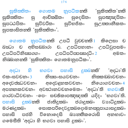
176
සුකිත‍්තිතං
ගොතම
නූපධීක
න‍්ති
‘
සුකිත‍්තිත
’
න‍්ති
සුකිත‍්තිතං
සු
ආචික‍්ඛිතං
සුදෙසිතං
සුපඤ‍්ඤපිතං
සුපට‍්ඨපිතං
සුවිවරිතං
සුවිභජිතං
සුඋත‍්තානීකතං
සුපකාසිතන‍්ති
‘
සුකිත‍්තිතං
’.
ගොතම
නූපධීක
න‍්ති
උපධී
වුච‍්චන‍්ති
කිලෙසා
ච
1
ඛන්‍ධා
ච
අභිසඞ‍්ඛාරා
ච
.
උපධිපහානං
උපධිවුපසමං
උපධිපටිනිස‍්සග‍්ගං
උපධිපටිප‍්පස‍්සද‍්ධිං
අමතං
2
නිබ‍්බානන‍්ති
‘
සුකිත‍්තිතං
ගොතමනූපධීකං
’.
අද‍්ධා
හි
භගවා
පහාසි
දුක‍්ඛ
න‍්ති
’ ‘
අද‍්ධා
’
ති
එකංසවචනං
නිස‍්සංසයවචනං
නික‍්කඞ‍්ඛාවචනං
3
අද‍්වෙජ‍්ඣවචනං
අද‍්වෙළ‍්හකවචනං
නියොගවචනං
4
අපන‍්නකවචනං
අවත්‍ථානවචනමෙතං
‘
අද‍්ධා
’
ති
භගවා
ති
ගාරවාධිවචනං
-
පෙ
-
සච‍්ඡිකාපඤ‍්ඤත‍්ති
යදිදං
‘
භගවා
’
ති
.
පහාසි
දුක‍්ඛ
න‍්ති
ජාතිදුක‍්ඛං
ජරාදුක‍්ඛං
ව්‍යාධිදුක‍්ඛං
මරණදුක‍්ඛං
සොකපරිදෙවදුක‍්ඛදොමනස‍්සුපායාසදුක‍්ඛං
පහාසි
පජහි
විනොදෙසි
බ්‍යන‍්තීකරොසි
අනභාවං
ගමෙසීති
‘
අද‍්ධා
හි
භගවා
පහාසි
දුක‍්ඛං
’.