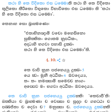
තථා
හි
තෙ
විදිතො
එස
ධම‍්මො
ති
තථා
හි
තෙ
විදිතො
තුලිතො
තීරිතො
විභූතො
විභාවිතො
එස
ධම‍්මො
ති
‘
තථා
හි
තෙ
විදිතො
එස
ධම‍්මො
’.
තෙනාහ
සො
බ්‍රාහ‍්මණො
:
“
එතාභිනන්‍දාමි
වචො
මහෙසිනො
සුකිත‍්තිතං
ගොතම
නූපධීකං
,
අද‍්ධාහි
භගවා
පහාසි
දුක‍්ඛං
තථා
හි
තෙ
විදිතො
එස
ධම‍්මො
”
ති
.
4. 10.
තෙ
චාපි
නූන
පජහෙය්‍යු
දුක‍්ඛං
5
යෙ
ත්‍වං
මුනී
අට‍්ඨිතං
ඔවදෙය්‍ය
,
6
තං
තං
නමස‍්සාමි
සමෙච‍්ච
නාගං
අප‍්පෙව
මං
භගවා
අට‍්ඨිතං
ඔවදෙය්‍ය
.
තෙ
චාපි
නූන
පජහෙය්‍යු
දුක‍්ඛ
න‍්ති
: ‘
තෙචාපී
’
ති
:
ඛත‍්තියා
ච
බ්‍රාහ‍්මණා
ච
වෙස‍්සා
ච
සුද‍්දා
ච
ගහට‍්ඨා
ච
පබ‍්බජිතා
ච
දෙවා
ච
මනුස‍්සා
ච
.
පජහෙය්‍යු
දුක‍්ඛ
න‍්ති
7