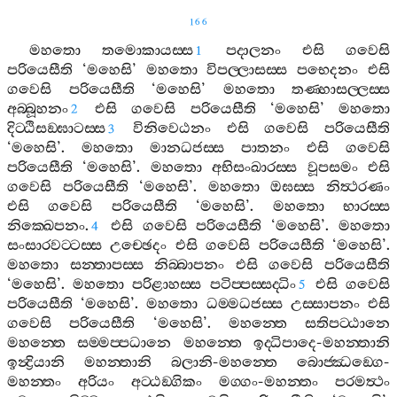
166
මහතො
තමොකායස‍්ස
පදාලනං
එසි
ගවෙසි
1
පරියෙසීති
‘
මහෙසි
’
මහතො
විපල‍්ලාසස‍්ස
පභෙදනං
එසි
ගවෙසි
පරියෙසීති
‘
මහෙසි
’
මහතො
තණ‍්හාසල‍්ලස‍්ස
අබ‍්බූහනං
එසි
ගවෙසි
පරියෙසීති
‘
මහෙසි
’
මහතො
2
දිට‍්ඨිසඞ‍්ඝාටස‍්ස
විනිවෙඨනං
එසි
ගවෙසි
පරියෙසීති
3
‘
මහෙසි
’.
මහතො
මානධජස‍්ස
පාතනං
එසි
ගවෙසි
පරියෙසීති
‘
මහෙසි
’.
මහතො
අභිසංඛාරස‍්ස
වූපසමං
එසි
ගවෙසි
පරියෙසීති
‘
මහෙසි
’.
මහතො
ඔඝස‍්ස
නිත්‍ථරණං
එසි
ගවෙසි
පරියෙසීති
‘
මහෙසි
’.
මහතො
භාරස‍්ස
නික‍්ඛෙපනං
.
එසි
ගවෙසි
පරියෙසීති
‘
මහෙසි
’.
මහතො
4
සංසාරවට‍්ටස‍්ස
උච‍්ඡෙදං
එසි
ගවෙසි
පරියෙසීති
‘
මහෙසි
’.
මහතො
සන‍්තාපස‍්ස
නිබ‍්බාපනං
එසි
ගවෙසි
පරියෙසීති
‘
මහෙසි
’.
මහතො
පරිළාහස‍්ස
පටිප‍්පස‍්සද‍්ධිං
එසි
ගවෙසි
5
පරියෙසීති
‘
මහෙසි
’.
මහතො
ධම‍්මධජස‍්ස
උස‍්සාපනං
එසි
ගවෙසි
පරියෙසීති
‘
මහෙසි
’.
මහන‍්තෙ
සතිපට‍්ඨානෙ
මහන‍්තෙ
සම‍්මප‍්පධානෙ
මහන‍්තෙ
ඉද‍්ධිපාදෙ
-
මහන‍්තානි
ඉන්‍ද්‍රියානි
මහන‍්තානි
බලානි
-
මහන‍්තෙ
බොජ‍්ඣඞ‍්ගෙ
-
මහන‍්තං
අරියං
අට‍්ඨඞ‍්ගිකං
මග‍්ගං
-
මහන‍්තං
පරමත්‍ථං