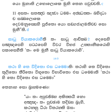
යො
මුනාති
උභොලොකෙ
මුනි
තෙන
පවුච‍්චති
.
c
11
අසතං
සතඤ‍්ච
ඤත්‍වා
ධම‍්මං
අජ‍්ඣත‍්තං
බහිද‍්ධා
ච
සබ‍්බලොකෙ
දෙවමනුස‍්සෙහි
පූජිතො
යො
සඞ‍්ගජාලමතිච‍්ච
සො
මුනී
”
ති
.
d
සාධු
වියාකරොහී
ති
තං
සාධු
ආචික‍්ඛ
දෙසෙහි
2
පඤ‍්ඤපෙහි
පට‍්ඨපෙහි
විවර
විභජ
උත‍්තානීකරොහි
පකාසෙහීති
‘
තං
මෙ
මුනී
සාධු
වියාකරොහි
’.
160
තථා
හි
තෙ
විදිතො
එස
ධම‍්මො
ති
:
තථාහි
තෙ
විදිතො
තුලිතො
තීරිතො
විභූතො
විභාවිතො
එස
ධම‍්මොති
‘
තථා
හි
තො
විදිතො
එස
ධම‍්මො
”
තෙනාහ
සො
බ්‍රාහ‍්මණො
:
“
යං
තං
අපුච‍්ඡිම‍්හ
අකිත‍්තයී
නො
අඤ‍්ඤං
තං
පුච‍්ඡාම
තදිඞ‍්ඝ
බ්‍රූහි
,
කථන‍්නු
ධීරා
විතරන‍්ති
ඔඝං