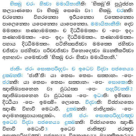
භික‍්ඛු
චරං
හිත්‍වා
මමායිතානී
ති
: ‘
භික‍්ඛූ
’
ති
පුථුජ‍්ජන
කල්‍යාණකො
වා
භික‍්ඛු
සෙඛො
වා
භික‍්ඛු
.
චර
න‍්ති
:
1
චරන‍්තො
විහරන‍්තො
ඉරීයන‍්තො
වත‍්තෙන‍්තො
පාලෙන‍්තො
යපෙන‍්තො
යාපෙන‍්තො
.
මමායිතානීති
:
ද‍්වෙ
මමත‍්තා
:
තණ‍්හාමමත‍්තං
ච
දිට‍්ඨිමමත‍්තං
ච
-
පෙ
-
ඉදං
තණ‍්හාමමත‍්තං
-
පෙ
-
ඉදං
දිට‍්ඨිමමත‍්තං
.
තණ‍්හාමමත‍්තං
පහාය
දිට‍්ඨිමමත‍්තං
පටිනිස‍්සජිත්‍වා
මමත‍්තෙ
ජහිත්‍වා
චජිත්‍වා
පජහිත්‍වා
පරිච‍්චජිත්‍වා
විනොදෙත්‍වා
බ්‍යන‍්තීකරිත්‍වා
අනභාවං
ගමෙත්‍වාති
‘
භික‍්ඛු
චරං
හිත්‍වා
මමායිතානි
.’
ජාතිං
ජරං
සොකපරිද‍්දවං
ච
ඉධෙව
විද‍්වා
පජහෙය්‍ය
දුක‍්ඛන‍්ති
:
‘
ජාතී
’
ති
:
යා
තෙසං
තෙසං
සත‍්තානං
-
පෙ
-
ජර
න‍්ති
:
යා
තෙසං
තෙසං
සත‍්තානං
-
පෙ
-
සොකො
ති
:
ඤාතිබ්‍යසනෙන
වා
ඵුට‍්ඨස‍්ස
-
පෙ
-
පද‍්දරිවන‍්ති
2
ඤාතිබ්‍යසනෙන
වා
ඵුට‍්ඨස‍්ස
-
පෙ
-
ඉධා
ති
:
ඉමිස‍්සා
දිට‍්ඨියා
-
පෙ
-
ඉමස‍්මිං
ලොකෙ
.
විද‍්වා
ති
:
විජ‍්ජාගතො
ඤාණී
විභාවී
මෙධාවී
.
දුක‍්ඛ
න‍්ති
:
ජාතිදුක‍්ඛං
-
පෙ
-
දොමනස‍්සුපායාසදුක‍්ඛං
.
ජාති
ජරං
සොකපරිද‍්දවඤ‍්ච
ඉධෙව
විද‍්වා
පජහෙය්‍ය
දුක‍්ඛ
න‍්ති
:
විජ‍්ජාගතො
ඤාණී
විභාවී
මෙධාවී
ඉධෙව
ජාතිඤ‍්ච
ජරඤ‍්ච
3
සොකපරිද‍්දවඤ‍්ච
පජහෙය්‍ය
විනොදෙය්‍ය
බ්‍යන‍්තීකරෙය්‍ය