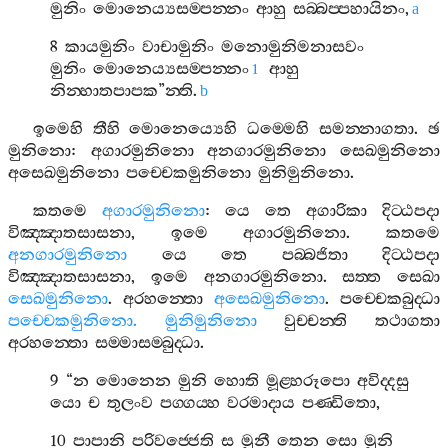
මුනිං
මොනෙය්‍යසම‍්පන‍්නං
ආහු
සබ‍්බප‍්පහායිනං
,
a
8
කායමුනිං
වාචාමුනිං
මනොමුනිමනාසවං
මුනිං
මොනෙය්‍යසම‍්පන‍්නං
ආහු
1
නින‍්හාතපාපක
”
න‍්ති
.
b
ඉමෙහි
තීහි
මොනෙය්‍යෙහි
ධම‍්මෙහි
සමන‍්නාගතා
.
ඡ
මුනිනො
:
අගාරමුනිනො
අනගාරමුනිනො
සෙඛමුනිනො
අසෙඛමුනිනො
පච‍්චෙකමුනිනො
මුනිමුනිනො
.
කතමෙ
අගාරමුනිනො
:
යෙ
තෙ
අගාරිකා
දිට‍්ඨපදා
විඤ‍්ඤාතසාසනා
,
ඉමෙ
අගාරමුනිනො
.
කතමෙ
අනගාරමුනිනො
යෙ
තෙ
පබ‍්බජිතා
දිට‍්ඨපදා
විඤ‍්ඤාතසාසනා
,
ඉමෙ
අනගාරමුනිනො
.
සත‍්ත
සෙඛා
සෙඛමුනිනො
.
අරහන‍්තො
අසෙඛමුනිනො
.
පච‍්චෙකබුද‍්ධා
පච‍්චෙකමුනිනො
.
මුනිමුනිනො
වුච‍්චන‍්ති
තථාගතා
අරහන‍්තො
සම‍්මාසම‍්බුද‍්ධා
.
9 “
න
මොනෙන
මුනි
හොති
මූළ‍්හරූපො
අවිද‍්දසු
යො
ච
තුලංව
පග‍්ගය‍්හ
වරමාදාය
පණ‍්ඩිතො
,
10
පාපානි
පරිවජ‍්ජෙති
ස
මුනී
තෙන
සො
මුනි