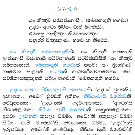
4. 7.
යං
කිඤ‍්චි
සම‍්පජානාසි
(
මෙත‍්තගූති
භගවා
)
2
උද‍්ධං
අධො
තිරියං
චාපි
මජ‍්ඣෙ
3
එතෙසු
නන්‍දිඤ‍්ච
නිවෙසනඤ‍්ච
පනුජ‍්ජ
විඤ‍්ඤාණං
භවෙ
න
තිට‍්ඨෙ
.
යං
කිඤ‍්චි
සම‍්පජානාසී
ති
:
යං
කිඤ‍්චි
පජානාසි
ආජානාසි
විජානාසි
පටිවිජානාසි
පටිවිජ‍්ඣසීති
‘
යං
කිඤ‍්චි
සම‍්පජානාසි
.
මෙත‍්තගූති
භගවා
ති
භගවා
තං
බ්‍රාහ‍්මණං
නාමෙන
ආලපති
.
භගවා
ති
ගාරවාධිවචනමෙතං
-
පෙ
-
සච‍්ඡිකාපඤ‍්ඤත‍්ති
යදිදං
භගවාති
‘
මෙත‍්තගූති
භගවා
. ‘
උද‍්ධං
අධො
තිරියඤ‍්චාපි
මජ‍්ඣෙ
ති
: ‘
උද‍්ධං
’
වුච‍්චති
4
අනාගතං
, ‘
අධො
’
වුච‍්චති
අතීතං
‘
තිරියංචාපි
මජ‍්ඣෙ
ති
පච‍්චුප‍්පන‍්නං
‘
උද‍්ධ
’
න‍්ති
දෙවලොකො
, ‘
අධො
’
ති
නිරයලොකො
තිරියං
චාපි
මජ‍්ඣෙ
ති
මනුස‍්සලොකො
,
අථවා
උද‍්ධන‍්ති
කුසලා
ධම‍්මා
, ‘
අධො
’
ති
අකුසලා
ධම‍්මා
තිරියං
චාපි
මජ‍්ඣෙ
’
ති
අබ්‍යාකතා
ධම‍්මා
, ‘
උද‍්ධ
’
න‍්ති
අරූපධාතු
, ‘
අධො
’
ති
කාමධාතු
, ‘
තිරියං
චාපි
මජ‍්ඣෙ
’
ති