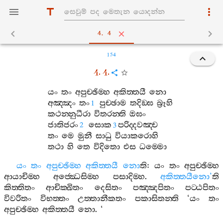
4. 4
154
4. 4.
යං
තං
අපුච‍්ඡිම‍්හ
අකිත‍්තයී
නො
අඤ‍්ඤං
තං
පුච‍්ඡාම
තදිඞ‍්ඝ
බ්‍රූහි
1
කථන‍්නුධීරා
විතරන‍්ති
ඔඝං
ජාතිජරං
සොක
පරිද‍්දවඤ‍්ච
2
3
තං
මෙ
මුනී
සාධු
වියාකරොහි
තථා
හි
තෙ
විදිතො
එස
ධම‍්මො
යං
තං
අපුච‍්ඡිම‍්හ
අකිත‍්තයී
නො
ති
:
යං
තං
අපුච‍්ඡිම‍්හ
ආයාචිම‍්හ
අජ‍්ඣෙසිම‍්හ
පසාදිම‍්හ
.
අකිත‍්තයීනො
’
ති
කිත‍්තිතං
ආචික‍්ඛිතං
දෙසිතං
පඤ‍්ඤපිතං
පට‍්ඨපිතං
විවරිතං
විභත‍්තං
උත‍්තානීකතං
පකාසිතන‍්ති
‘
යං
තං
අපුච‍්ඡිම‍්හ
අකිත‍්තයී
නො
. ‘