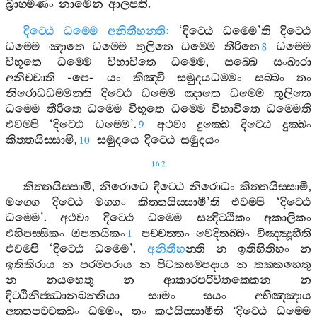
බ්‍රාහ‍්මණං
නාමෙන
ආලපති
.
දිට‍්ඨෙ
ධම‍්මෙ
අනිතීහන‍්ති
:
‘
දිට‍්ඨෙ
ධම‍්මෙ
’
ති
දිට‍්ඨෙ
ධම‍්මෙ
ඤාතෙ
ධම‍්මෙ
තුලිතෙ
ධම‍්මෙ
තීරිතෙ
ධම‍්මෙ
8
විභූතෙ
ධම‍්මෙ
විභාවිතෙ
ධම‍්මෙ
,
සබ‍්බෙ
සංඛාරා
අනිච‍්චාති
-
පෙ
-
යං
කිඤ‍්චි
සමුදයධම‍්මං
සබ‍්බං
තං
නිරොධධම‍්මන‍්ති
දිට‍්ඨෙ
ධම‍්මෙ
ඤාතෙ
ධම‍්මෙ
තුලිතෙ
ධම‍්මෙ
තීරිතෙ
ධම‍්මෙ
විභූතෙ
ධම‍්මෙ
විභාවිතෙ
ධම‍්මෙති
එවම‍්පි
‘
දිට‍්ඨෙ
ධම‍්මෙ
’.
අථවා
දුක‍්ඛෙ
දිට‍්ඨෙ
දුක‍්ඛං
9
කිත‍්තයිස‍්සාමි
,
සමුදයෙ
දිට‍්ඨෙ
සමුදයං
10
162
කිත‍්තයිස‍්සාමි
,
නිරොධෙ
දිට‍්ඨෙ
නිරොධං
කිත‍්තයිස‍්සාමි
,
මග‍්ගෙ
දිට‍්ඨෙ
මග‍්ගං
කිත‍්තයිස‍්සාමී
’
ති
එවම‍්පි
‘
දිට‍්ඨෙ
ධම‍්මෙ
’.
අථවා
දිට‍්ඨෙ
ධම‍්මෙ
සන්‍දිට‍්ඨිකං
අකාලිකං
එහිපස‍්සිකං
ඔපනයිකං
පච‍්චත‍්තං
වෙදිතබ‍්බං
විඤ‍්ඤූහීති
1
එවම‍්පි
‘
දිට‍්ඨෙ
ධම‍්මෙ
’.
අනිතීහ
න‍්ති
න
ඉතිහිතිහං
න
ඉතිකිරාය
න
පරම‍්පරාය
න
පිටකසම‍්පදාය
න
තක‍්කහෙතු
න
නයහෙතු
න
ආකාරපරිවිතක‍්කෙන
න
දිට‍්ඨිනිජ‍්ඣානඛන‍්තියා
සාමං
සයං
අභිඤ‍්ඤාය
අත‍්තපච‍්චක‍්ඛං
ධම‍්මං
,
තං
කථයිස‍්සාමීති
‘
දිට‍්ඨෙ
ධම‍්මෙ