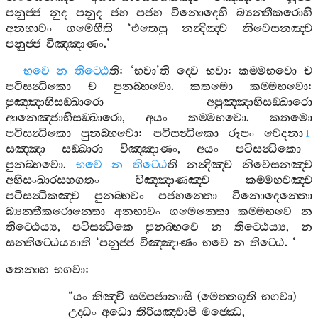
පනුජ‍්ජ
නුද
පනුද
ජහ
පජහ
විනොදෙහි
බ්‍යන‍්තීකරොහි
අනභාවං
ගමෙහීති
‘
එතෙසු
නන්‍දිඤ‍්ච
නිවෙසනඤ‍්ච
පනුජ‍්ජ
විඤ‍්ඤාණං
.’
භවෙ
න
තිට‍්ඨෙ
ති
: ‘
භවා
’
ති
ද‍්වෙ
භවා
:
කම‍්මභවො
ච
පටිසන්‍ධිකො
ච
පුනබ‍්භවො
.
කතමො
කම‍්මභවො
:
පුඤ‍්ඤාභිසඞ‍්ඛාරො
අපුඤ‍්ඤාභිසඞ‍්ඛාරො
ආනෙඤ‍්ජාභිසඞ‍්ඛාරො
,
අයං
කම‍්මභවො
.
කතමො
පටිසන්‍ධිකො
පුනබ‍්භවො
:
පටිසන්‍ධිකො
රූපං
වෙදනා
1
සඤ‍්ඤා
සඞ‍්ඛාරා
විඤ‍්ඤාණං
,
අයං
පටිසන්‍ධිකො
පුනබ‍්භවො
.
භවෙ
න
තිට‍්ඨෙ
ති
නන්‍දිඤ‍්ච
නිවෙසනඤ‍්ච
අභිසංඛාරසහගතං
විඤ‍්ඤාණඤ‍්ච
කම‍්මභවඤ‍්ච
පටිසන්‍ධිකඤ‍්ච
පුනබ‍්භවං
පජහන‍්තො
විනොදෙන‍්තො
බ්‍යන‍්තීකරොන‍්තො
අනභාවං
ගමෙන‍්තො
කම‍්මභවෙ
න
තිට‍්ඨෙය්‍ය
,
පටිසන්‍ධිකෙ
පුනබ‍්භවෙ
න
තිට‍්ඨෙය්‍ය
,
න
සන‍්තිට‍්ඨෙය්‍යාති
‘
පනුජ‍්ජ
විඤ‍්ඤාණං
භවෙ
න
තිට‍්ඨෙ
. ‘
තෙනාහ
භගවා
:
“
යං
කිඤ‍්චි
සම‍්පජානාසි
(
මෙත‍්තගූති
භගවා
)
උද‍්ධං
අධො
තිරියඤ‍්චාපි
මජ‍්ඣෙ
,