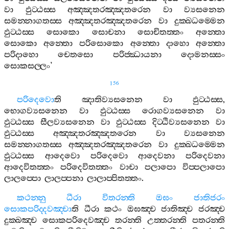
වා
ඵුට‍්ඨස‍්ස
අඤ‍්ඤතරඤ‍්ඤතරෙන
වා
ව්‍යසනෙන
සමන‍්නාගතස‍්ස
අඤ‍්ඤතරඤ‍්ඤතරෙන
වා
දුක‍්ඛධම‍්මෙන
ඵුට‍්ඨස‍්ස
සොකො
සොචනා
සොචිතත‍්තං
අන‍්තො
සොකො
අන‍්තො
පරිසොකො
අන‍්තො
දාහො
අන‍්තො
පරිදාහො
චෙතසො
පරිජ‍්ඣායනා
දොමනස‍්සං
සොකසල‍්ලං
’
156
පරිදෙවො
ති
ඤාතිව්‍යසනෙන
වා
ඵුට‍්ඨස‍්ස
,
භොගව්‍යසනෙන
වා
ඵුට‍්ඨස‍්ස
රොගව්‍යසනෙන
වා
ඵුට‍්ඨස‍්ස
සීලව්‍යසනෙන
වා
ඵුට‍්ඨස‍්ස
දිට‍්ඨිව්‍යසනෙන
වා
ඵුට‍්ඨස‍්ස
අඤ‍්ඤතරඤ‍්ඤතරෙන
වා
ව්‍යසනෙන
සමන‍්නාගතස‍්ස
අඤ‍්ඤතරඤ‍්ඤතරෙන
වා
දුක‍්ඛධම‍්මෙන
ඵුට‍්ඨස‍්ස
ආදෙවො
පරිදෙවො
ආදෙවනා
පරිදෙවනා
ආදෙවිතත‍්තං
පරිදෙවිතත‍්තං
වාචා
පලාපො
විප‍්පලාපො
ලාලප‍්පො
ලාලප‍්පනා
ලාලාප‍්පිතත‍්තං
.
කථන‍්නු
ධීරා
විතරන‍්ති
ඔඝං
ජාතිජරං
සොකපරිද‍්දවඤ‍්චා
ති
ධීරා
කථං
ඔඝඤ‍්ච
ජාතිඤ‍්ච
ජරඤ‍්ච
දුක‍්ඛඤ‍්ච
සොකපරිදෙවඤ‍්ච
තරන‍්ති
උත‍්තරන‍්ති
පතරන‍්ති