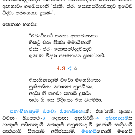
අනභාවං
ගමෙය්‍යාති
‘
ජාතිං
ජරං
සොකපරිද‍්දවඤ‍්ච
ඉධෙව
විද‍්වා
පජහෙය්‍ය
දුක‍්ඛං
’.
තෙනාහ
භගවා
:
“
එවංවිහාරී
සතො
අප‍්පමත‍්තො
භික‍්ඛු
චරං
හිත්‍වා
මමායිතානි
ජාතිං
ජරං
සොකපරිද‍්දවඤ‍්ච
ඉධෙව
විද‍්වා
පජහෙය්‍ය
දුක‍්ඛ
”
න‍්ති
.
4. 9.
එතාභිනන්‍දාමි
වචො
මහෙසිනො
සුකිත‍්තිතං
ගොතම
නූපධීකං
,
අද‍්ධා
හි
භගවා
පහාසි
දුක‍්ඛං
තථා
හි
තෙ
විදිතො
එස
ධම‍්මො
.
එතාභිනන්‍දාමි
වචො
මහෙසිනො
ති
:
එත
’
න‍්ති
:
තුය‍්හං
වචනං
බ්‍යප‍්පථං
දෙසනා
අනුසිට‍්ඨිං
අභිනන්‍දාමී
ති
3
4
නන්‍දාමි
අභිනන්‍දාමි
මොදාමි
අනුමොදාමි
ඉච‍්ඡාමි
සාදියාමි
පත්‍ථයාමි
පිහයාමි
අභිජප‍්පාමි
.
මහෙසි
නොති
මහෙසි