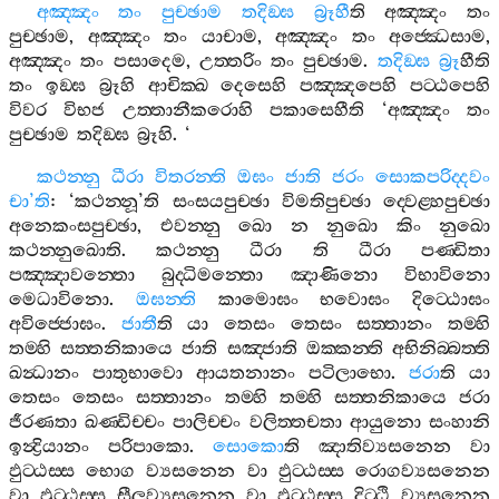
අඤ‍්ඤං
තං
පුච‍්ඡාම
තදිඞ‍්ඝ
බ්‍රූහී
ති
අඤ‍්ඤං
තං
පුච‍්ඡාම
,
අඤ‍්ඤං
තං
යාචාම
,
අඤ‍්ඤං
තං
අජ‍්ඣෙසාම
,
අඤ‍්ඤං
තං
පසාදෙම
,
උත‍්තරිං
තං
පුච‍්ඡාම
.
තදිඞ‍්ඝ
බ්‍රූ
හීති
තං
ඉඞ‍්ඝ
බ්‍රූහි
ආචික‍්ඛ
දෙසෙහි
පඤ‍්ඤපෙහි
පට‍්ඨපෙහි
විවර
විභජ
උත‍්තානීකරොහි
පකාසෙහීති
‘
අඤ‍්ඤං
තං
පුච‍්ඡාම
තදිඞ‍්ඝ
බ්‍රූහි
. ‘
කථන‍්නු
ධීරා
විතරන‍්ති
ඔඝං
ජාති
ජරං
සොකපරිද‍්දවං
චා
’
ති
: ‘
කථන‍්නූ
’
ති
සංසයපුච‍්ඡා
විමතිපුච‍්ඡා
ද‍්වෙළ‍්හපුච‍්ඡා
අනෙකංසපුච‍්ඡා
,
එවන‍්නු
ඛො
න
නුඛො
කිං
නුඛො
කථන‍්නුඛොති
.
කථන‍්නු
ධීරා
ති
ධීරා
පණ‍්ඩිතා
පඤ‍්ඤාවන‍්තො
බුද‍්ධිමන‍්තො
ඤාණිනො
විභාවිනො
මෙධාවිනො
.
ඔඝන‍්ති
කාමොඝං
භවොඝං
දිට‍්ඨොඝං
අවිජ‍්ජොඝං
.
ජාතී
ති
යා
තෙසං
තෙසං
සත‍්තානං
තම‍්හි
තම‍්හි
සත‍්තනිකායෙ
ජාති
සඤ‍්ජාති
ඔක‍්කන‍්ති
අභිනිබ‍්බත‍්ති
ඛන්‍ධානං
පාතුභාවො
ආයතනානං
පටිලාභො
.
ජරා
ති
යා
තෙසං
තෙසං
සත‍්තානං
තම‍්හි
තම‍්හි
සත‍්තනිකායෙ
ජරා
ජීරණතා
ඛණ‍්ඩිච‍්චං
පාලිච‍්චං
වලිත‍්තචතා
ආයුනො
සංහානි
ඉන්‍ද්‍රියානං
පරිපාකො
.
සොකො
ති
ඤාතිව්‍යසනෙන
වා
ඵුට‍්ඨස‍්ස
භොග
ව්‍යසනෙන
වා
ඵුට‍්ඨස‍්ස
රොගව්‍යසනෙන
වා
ඵුට‍්ඨස‍්ස
සීලව්‍යසනෙන
වා
ඵුට‍්ඨස‍්ස
දිට‍්ඨි
ව්‍යසනෙන