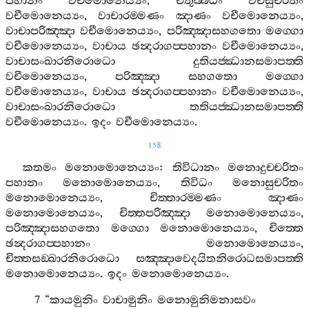
පහානං
වචීමොනෙය්‍යං
,
චතුබ‍්බිධං
වචීසුචරිතං
වචීමොනෙය්‍යං
,
වාචාරම‍්මණං
ඤාණං
වචීමොනෙය්‍යං
,
වාචාපරිඤ‍්ඤා
වචීමොනෙය්‍යං
,
පරිඤ‍්ඤාසහගතො
මග‍්ගො
වචීමොනෙය්‍යං
,
වාචාය
ඡන්‍දරාගප‍්පහානං
වචීමොනෙය්‍යං
,
වාචාසංඛාරනිරොධො
දුතියජ‍්ඣානසමාපත‍්ති
වචීමොනෙය්‍යං
,
පරිඤ‍්ඤා
සහගතො
මග‍්ගො
වචීමොනෙය්‍යං
,
වාචාය
ඡන්‍දරාගප‍්පහානං
වචීමොනෙය්‍යං
,
වාචාසංඛාරනිරොධො
තතියජ‍්ඣානසමාපත‍්ති
වචීමොනෙය්‍යං
.
ඉදං
වචීමොනෙය්‍යං
.
158
කතමං
මනොමොනෙය්‍යං
:
තිවිධානං
මනොදුච‍්චරිතං
පහානං
මනොමොනෙය්‍යං
,
තිවිධං
මනොසුචරිතං
මනොමොනෙය්‍යං
,
චිත‍්තාරම‍්මණං
ඤාණං
මනොමොනෙය්‍යං
,
චිත‍්තපරිඤ‍්ඤා
මනොමොනෙය්‍යං
,
පරිඤ‍්ඤාසහගතො
මග‍්ගො
මනොමොනෙය්‍යං
,
චිත‍්තෙ
ඡන්‍දරාගප‍්පහානං
මනොමොනෙය්‍යං
,
චිත‍්තසඞ‍්ඛාරනිරොධො
සඤ‍්ඤාවෙදයිතනිරොධසමාපත‍්ති
මනොමොනෙය්‍යං
.
ඉදං
මනොමොනෙය්‍යං
.
7 “
කායමුනිං
වාචාමුනිං
මනොමුනිමනාසවං