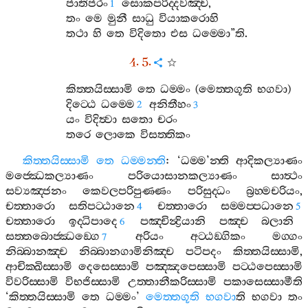
ජාතිජරං
සොකපරිද‍්දවඤ‍්ච
,
1
තං
මෙ
මුනී
සාධු
වියාකරොහි
තථා
හි
තෙ
විදිතො
එස
ධම‍්මො
”
ති
.
4. 5.
කිත‍්තයිස‍්සාමි
තෙ
ධම‍්මං
(
මෙත‍්තගූති
භගවා
)
දිට‍්ඨෙ
ධම‍්මෙ
අනිතීහං
2
3
යං
විදිත්‍වා
සතො
චරං
තරෙ
ලොකෙ
විසත‍්තිකං
කිත‍්තයිස‍්සාමි
තෙ
ධම‍්මන‍්ති
: ‘
ධම‍්ම
’
න‍්ති
ආදිකල්‍යාණං
මජ‍්ඣෙකල්‍යාණං
පරියොසානකල්‍යාණං
සාත්‍ථං
සව්‍යඤ‍්ජනං
කෙවලපරිපුණ‍්ණං
පරිසුද‍්ධං
බ්‍රහ‍්මචරියං
,
චත‍්තාරො
සතිපට‍්ඨානෙ
චත‍්තාරො
සම‍්මප‍්පධානෙ
4
5
චත‍්තාරො
ඉද‍්ධිපාදෙ
පඤ‍්චින්‍ද්‍රියානි
පඤ‍්ච
බලානි
6
සත‍්තබොජ‍්ඣඞ‍්ගෙ
අරියං
අට‍්ඨඞ‍්ගිකං
මග‍්ගං
7
නිබ‍්බානඤ‍්ච
නිබ‍්බානගාමිනිඤ‍්ච
පටිපදං
කිත‍්තයිස‍්සාමි
,
ආචික‍්ඛිස‍්සාමි
දෙසෙස‍්සාමි
පඤ‍්ඤපෙස‍්සාමි
පට‍්ඨපෙස‍්සාමි
විවරිස‍්සාමි
විභජිස‍්සාමි
උත‍්තානීකරිස‍්සාමි
පකාසෙස‍්සාමීති
‘
කිත‍්තයිස‍්සාමි
තෙ
ධම‍්මං
’
මෙත‍්තගූති
භගවා
ති
භගවා
තං