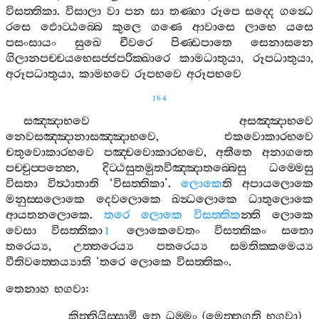
විසත‍්තිකා
.
විසාලා
වා
පන
සා
තණ‍්හා
රූපෙ
සද‍්දෙ
ගන්‍ධෙ
රසෙ
ඵොට‍්ඨබ‍්බෙ
කුලෙ
ගණෙ
ආවාසෙ
ලාභෙ
යසෙ
පසංසායං
සුඛෙ
චීවරෙ
පිණ‍්ඩපාතෙ
සෙනාසනෙ
ගිලානපච‍්චයභෙසජ‍්ජපරික‍්ඛාරෙ
කාමධාතුයා
,
රූපධාතුයා
,
අරූපධාතුයා
,
කාමභවෙ
රූපභවෙ
අරූපභවෙ
164
සඤ‍්ඤාභවෙ
අසඤ‍්ඤාභවෙ
නෙවසඤ‍්ඤානාසඤ‍්ඤාභවෙ
,
එකවොකාරභවෙ
චතුවොකාරභවෙ
පඤ‍්චවොකාරභවෙ
,
අතීතෙ
අනාගතෙ
පච‍්චුප‍්පන‍්නෙ
,
දිට‍්ඨසුතමුතවිඤ‍්ඤාතබ‍්බෙසු
ධම‍්මෙසු
විසතා
විත්‍ථාතාති
‘
විසත‍්තිකා
’.
ලොකෙ
ති
අපායලොකෙ
මනුස‍්සලොකෙ
දෙවලොකෙ
ඛන්‍ධලොකෙ
ධාතුලොකෙ
ආයතනලොකෙ
.
තරෙ
ලොකෙ
විසත‍්තික
න‍්ති
ලොකෙ
වෙසා
විසත‍්තිකා
ලොකෙවෙතං
විසත‍්තිකං
සතො
1
තරෙය්‍ය
,
උත‍්තරෙය්‍ය
පතරෙය්‍ය
සමතික‍්කමෙය්‍ය
වීතිවත‍්තෙය්‍යාති
‘
තරෙ
ලොකෙ
විසත‍්තිකං
.
තෙනාහ
භගවා
:
කිත‍්තියිස‍්සාමි
තෙ
ධම‍්මං
(
මෙත‍්තගූති
භගවා
)