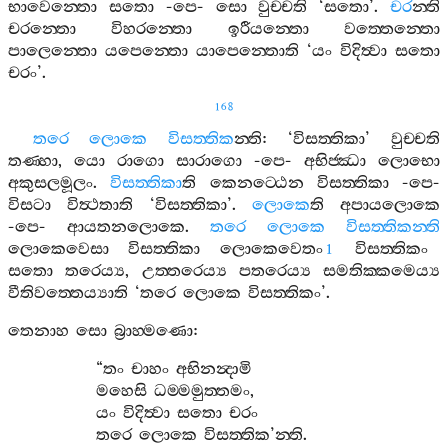
භාවෙන‍්තො
සතො
-
පෙ
-
සො
වුච‍්චති
‘
සතො
’.
චර
න‍්ති
චරන‍්තො
විහරන‍්තො
ඉරීයන‍්තො
වත‍්තෙන‍්තො
පාලෙන‍්තො
යපෙන‍්තො
යාපෙන‍්තොති
‘
යං
විදිත්‍වා
සතො
චරං
’.
168
තරෙ
ලොකෙ
විසත‍්තික
න‍්ති
: ‘
විසත‍්තිකා
’
වුච‍්චති
තණ‍්හා
,
යො
රාගො
සාරාගො
-
පෙ
-
අභිජ‍්ඣා
ලොභො
අකුසලමූලං
.
විසත‍්තිකා
ති
කෙනට‍්ඨෙන
විසත‍්තිකා
-
පෙ
-
විසටා
විත්‍ථතාති
‘
විසත‍්තිකා
’.
ලොකෙ
ති
අපායලොකෙ
-
පෙ
-
ආයතනලොකෙ
.
තරෙ
ලොකෙ
විසත‍්තිකන‍්ති
ලොකෙවෙසා
විසත‍්තිකා
ලොකෙවෙතං
විසත‍්තිකං
1
සතො
තරෙය්‍ය
,
උත‍්තරෙය්‍ය
පතරෙය්‍ය
සමතික‍්කමෙය්‍ය
වීතිවත‍්තෙය්‍යාති
‘
තරෙ
ලොකෙ
විසත‍්තිකං
’.
තෙනාහ
සො
බ්‍රාහ‍්මණො
:
“
තං
චාහං
අභිනන්‍දාමි
මහෙසි
ධම‍්මමුත‍්තමං
,
යං
විදිත්‍වා
සතො
චරං
තරෙ
ලොකෙ
විසත‍්තික
’
න‍්ති
.