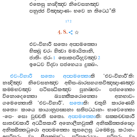
එතෙසු
නන්‍දිඤ‍්ච
නිවෙසනඤ‍්ච
පනුජ‍්ජ
විඤ‍්ඤාණං
භවෙ
න
තිට‍්ඨෙ
”
ති
172
4. 8.
එවංවිහාරී
සතො
අප‍්පමත‍්තො
භික‍්ඛු
චරං
හිත්‍වා
මමායිතානි
,
ජාතිං
ජරං
සොකපරිද‍්දවඤ‍්ච
1
2
ඉධෙව
විද‍්වා
පජහෙය්‍ය
දුක‍්ඛං
.
එවංවිහාරී
සතො
අප‍්පමත‍්තො
ති
‘
එවංවිහාරී
’
ති
:
නන්‍දිඤ‍්ච
නිවෙසනඤ‍්ච
අභිසංඛාරසහගතවිඤ‍්ඤාණඤ‍්ච
කම‍්මභවඤ‍්ච
පටිසන්‍ධිකඤ‍්ච
පුනබ‍්භවං
පජහන‍්තො
විනොදෙන‍්තො
බ්‍යන‍්තීකරොන‍්තො
අනභාවං
ගමෙන‍්තොති
‘
එවංවිහාරී
’.
සතො
ති
:
චතුහි
කාරණෙහි
සතො
:
කායෙ
කායානුපස‍්සනා
සතිපට‍්ඨානං
භාවෙන‍්තො
-
පෙ
-
සො
වුච‍්චති
සතො
.
අප‍්පමත‍්තො
ති
:
සක‍්කච‍්චකාරී
සාතච‍්චකාරී
අට‍්ඨිතකාරී
අනොලීනවුත‍්තී
අනික‍්ඛිත‍්තඡන්‍දො
අනික‍්ඛිත‍්තධුරො
අප‍්පමත‍්තො
කුසලෙසු
ධම‍්මෙසු
.
කථාහං
අපරිපූරං
වා
සීලක‍්ඛන්‍ධං
පරිපූරෙය්‍යං
,
පරිපූරං
වා