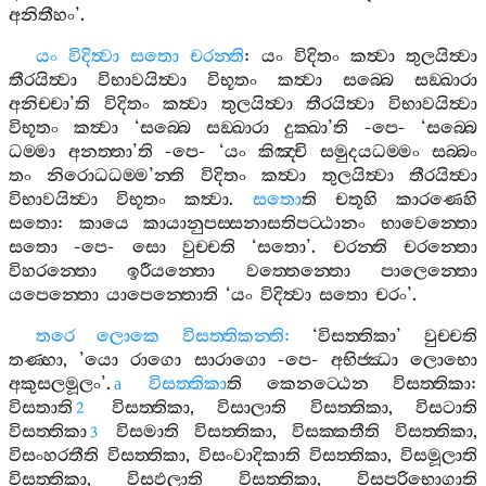
අනිතීහං
’.
යං
විදිත්‍වා
සතො
චරන‍්ති
:
යං
විදිතං
කත්‍වා
තුලයිත්‍වා
තීරයිත්‍වා
විභාවයිත්‍වා
විභූතං
කත්‍වා
සබ‍්බෙ
සඞ‍්ඛාරා
අනිච‍්චා
’
ති
විදිතං
කත්‍වා
තුලයිත්‍වා
තීරයිත්‍වා
විභාවයිත්‍වා
විභූතං
කත්‍වා
‘
සබ‍්බෙ
සඞ‍්ඛාරා
දුක‍්ඛා
’
ති
-
පෙ
- ‘
සබ‍්බෙ
ධම‍්මා
අනත‍්තා
’
ති
-
පෙ
- ‘
යං
කිඤ‍්චි
සමුදයධම‍්මං
සබ‍්බං
තං
නිරොධධම‍්ම
’
න‍්ති
විදිතං
කත්‍වා
තුලයිත්‍වා
තීරයිත්‍වා
විභාවයිත්‍වා
විභූතං
කත්‍වා
.
සතො
ති
චතූහි
කාරණෙහි
සතො
:
කායෙ
කායානුපස‍්සනාසතිපට‍්ඨානං
භාවෙන‍්තො
සතො
-
පෙ
-
සො
වුච‍්චති
‘
සතො
’.
චරන‍්ති
චරන‍්තො
විහරන‍්තො
ඉරීයන‍්තො
වත‍්තෙන‍්තො
පාලෙන‍්තො
යපෙන‍්තො
යාපෙන‍්තොති
‘
යං
විදිත්‍වා
සතො
චරං
’.
තරෙ
ලොකෙ
විසත‍්තිකන‍්ති
:
‘
විසත‍්තිකා
’
වුච‍්චති
තණ‍්හා
, ’
යො
රාගො
සාරාගො
-
පෙ
-
අභිජ‍්ඣා
ලොභො
අකුසලමූලං
’.
විසත‍්තිකා
ති
කෙනට‍්ඨෙන
විසත‍්තිකා
:
a
විසතාති
විසත‍්තිකා
,
විසාලාති
විසත‍්තිකා
,
විසටාති
2
විසත‍්තිකා
විසමාති
විසත‍්තිකා
,
විසක‍්කතීති
විසත‍්තිකා
,
3
විසංහරතීති
විසත‍්තිකා
,
විසංවාදිකාති
විසත‍්තිකා
,
විසමූලාති
විසත‍්තිකා
,
විසඵලාති
විසත‍්තිකා
,
විසපරිභොගාති