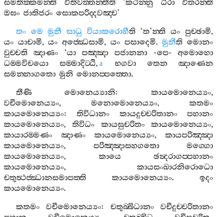
සමතික‍්කමන‍්ති
වීතිවත‍්තන‍්තීති
‘
කථන‍්නු
ධීරා
විතරන‍්ති
ඔඝං
ජාතිජරං
සොකපරිද‍්දවඤ‍්ච
’
තං
මෙ
මුනී
සාධු
වියාකරොහී
ති
‘
ත
’
න‍්ති
යං
පුච‍්ඡාමි
,
යං
යාචාමි
,
යං
අජ‍්ඣෙසාමි
,
යං
පසාදෙමි
.
මුනී
ති
මොනං
වුච‍්චති
ඤාණං
‘
යා
පඤ‍්ඤා
පජානනා
-
පෙ
-
අමොහො
ධම‍්මවිචයො
සම‍්මාදිට‍්ඨි
,
භගවා
තෙන
ඤාණෙන
a
සමන‍්නාගතො
මුනි
මොනප‍්පත‍්තො
.
තීණි
මොනෙය්‍යානි
:
කායමොනෙය්‍යං
,
වචීමොනෙය්‍යං
,
මනොමොනෙය්‍යං
,
කතමං
කායමොනෙය්‍යං
:
තිවිධානං
කායදුච‍්චරිතානං
පහානං
කායමොනෙය්‍යං
,
තිවිධං
කායසුචරිතං
කායමොනෙය්‍යං
,
කායාරම‍්මණං
ඤාණං
කායමොනෙය්‍යං
,
කායපරිඤ‍්ඤා
කායමොනෙය්‍යං
,
පරිඤ‍්ඤාසහගතො
මග‍්ගො
කායමොනෙය්‍යං
,
කායෙ
ඡන්‍දරාගප‍්පහානං
කායමොනෙය්‍යං
,
කායසංඛාරනිරොධො
චතුත්‍ථජ‍්ඣානසමාපත‍්ති
කායමොනෙය්‍යං
.
ඉදං
කායමොනෙය්‍යං
.
කතමං
වචීමොනෙය්‍යං
:
චතුබ‍්බිධානං
වචීදුච‍්චරිතානං