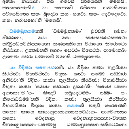
අමතං
නිබ‍්බානං
එසි
ගවෙසි
පරියෙසීති
‘
මහෙසි
’.
මහෙසක‍්ඛෙහි
වා
සත‍්තෙහි
එසිතො
ගවෙසිතො
6
පරියෙසිතො
කහං
බුද‍්ධො
කහං
භගවා
,
කහං
දෙවදෙවො
,
කහං
නරාසභො
’
ති
‘
මහෙසි
’.
ධම‍්මමුත‍්තම
න‍්ති
‘
ධම‍්මමුත‍්තමං
’
වුච‍්චති
අමතං
නිබ‍්බානං
,
යො
සො
සබ‍්බසඞ‍්ඛාරසමථො
සබ‍්බූපධිපටිනිස‍්සග‍්ගො
තණ‍්හක‍්ඛයො
විරාගො
නිරොධො
නිබ‍්බානං
,
උත‍්තමන‍්ති
අග‍්ගං
සෙට‍්ඨං
විසෙට‍්ඨං
පාමොක‍්ඛං
උත‍්තමං
පවරං
ධම‍්මන‍්ති
මහෙසි
ධම‍්මමුත‍්තමං
.
යං
විදිත්‍වා
සතොචර
න‍්ති
:
යං
විදිතං
කත්‍වා
තුලයිත්‍වා
තීරයිත්‍වා
විභාවයිත්‍වා
විභූතං
කත්‍වා
සබ‍්බෙ
සඞ‍්ඛාරා
අනිච‍්චා
’
ති
විදිතං
කත්‍වා
තුලයිත්‍වා
තීරයිත්‍වා
විභාවයිත්‍වා
විභූතං
කත්‍වා
‘
සබ‍්බෙ
සඞ‍්ඛාරා
දුක‍්ඛා
’
ති
- ‘
සබ‍්බෙ
ධම‍්මා
අනත‍්තා
’
ති
-‘
යං
කිඤ‍්චි
සමුයදධම‍්මං
සබ‍්බං
තං
නිරොධධම‍්ම
’
න‍්ති
විදිතං
කත්‍වා
තුලයිත්‍වා
තීරයිත්‍වා
විභාවයිත්‍වා
විභූතං
කත්‍වා
.
සතො
ති
චතූහි
කාරණෙහි
සතො
:
කායෙ
කායානුපස‍්සනාසතිපට‍්ඨානං
භාවෙන‍්තො
සතො
,
වෙදනාසු
වෙදනානුපස‍්සනා
-
චිත‍්තෙ
චිත‍්තානුපස‍්සනා
-
ධම‍්මෙසු
ධම‍්මානුපස‍්සනාසතිපට‍්ඨානං