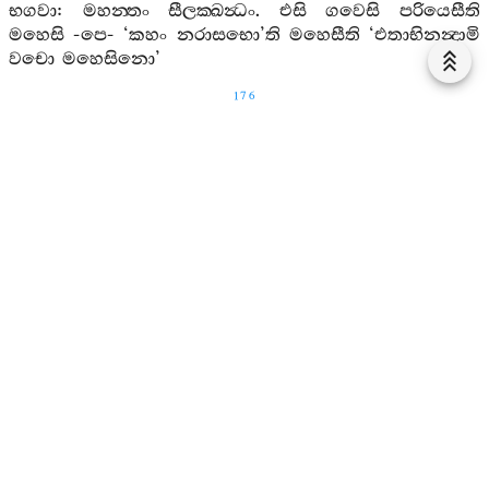
භගවා
:
මහන‍්තං
සීලක‍්ඛන්‍ධං
.
එසි
ගවෙසි
පරියෙසීති
මහෙසි
-
පෙ
- ‘
කහං
නරාසභො
’
ති
මහෙසීති
‘
එතාභිනන්‍දාමි
වචො
මහෙසිනො
’
176
සුකිත‍්තිතං
ගොතම
නූපධීක
න‍්ති
‘
සුකිත‍්තිත
’
න‍්ති
සුකිත‍්තිතං
සු
ආචික‍්ඛිතං
සුදෙසිතං
සුපඤ‍්ඤපිතං
සුපට‍්ඨපිතං
සුවිවරිතං
සුවිභජිතං
සුඋත‍්තානීකතං
සුපකාසිතන‍්ති
‘
සුකිත‍්තිතං
’.
ගොතම
නූපධීක
න‍්ති
උපධී
වුච‍්චන‍්ති
කිලෙසා
ච
1
ඛන්‍ධා
ච
අභිසඞ‍්ඛාරා
ච
.
උපධිපහානං
උපධිවුපසමං
උපධිපටිනිස‍්සග‍්ගං
උපධිපටිප‍්පස‍්සද‍්ධිං
අමතං
2
නිබ‍්බානන‍්ති
‘
සුකිත‍්තිතං
ගොතමනූපධීකං
’.
අද‍්ධා
හි
භගවා
පහාසි
දුක‍්ඛ
න‍්ති
’ ‘
අද‍්ධා
’
ති
එකංසවචනං
නිස‍්සංසයවචනං
නික‍්කඞ‍්ඛාවචනං
3
අද‍්වෙජ‍්ඣවචනං
අද‍්වෙළ‍්හකවචනං
නියොගවචනං
4
අපන‍්නකවචනං
අවත්‍ථානවචනමෙතං
‘
අද‍්ධා
’
ති
භගවා
ති
ගාරවාධිවචනං
-
පෙ
-
සච‍්ඡිකාපඤ‍්ඤත‍්ති
යදිදං
‘
භගවා
’
ති
.
පහාසි
දුක‍්ඛ
න‍්ති
ජාතිදුක‍්ඛං
ජරාදුක‍්ඛං
ව්‍යාධිදුක‍්ඛං