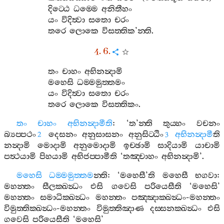
දිට‍්ඨෙ
ධම‍්මෙ
අනිතීහං
යං
විදිත්‍වා
සතො
චරං
තරෙ
ලොකෙ
විසත‍්තික
’
න‍්ති
.
4. 6.
තං
චාහං
අභිනන්‍දාමි
මහෙසි
ධම‍්මමුත‍්තමං
යං
විදිත්‍වා
සතො
චරං
තරෙ
ලොකෙ
විසත‍්තිකං
.
තං
චාහං
අභිනන්‍දාමීති
: ‘
ත
’
න‍්ති
තුය‍්හං
වචනං
බ්‍යප‍්පථං
දෙසනං
අනුසාසනං
අනුසිට‍්ඨිං
අභිනන්‍දාමී
ති
2
3
නන්‍දාමි
මොදාමි
අනුමොදාමි
ඉච‍්ඡාමි
සාදියාමි
යාචාමි
පත්‍ථයාමි
පිහයාමි
අභිජප‍්පාමීති
‘
තඤ‍්චාහං
අභිනන්‍දාමි
’.
මහෙසි
ධම‍්මමුත‍්තම
න‍්ති
: ‘
මහෙසී
’
ති
මහෙසී
භගවා
:
මහන‍්තං
සීලක‍්ඛන්‍ධං
එසි
ගවෙසි
පරියෙසීති
‘
මහෙසි
’
මහන‍්තං
සමාධික‍්ඛන්‍ධං
මහන‍්තං
පඤ‍්ඤාක‍්ඛන්‍ධං
-
මහන‍්තං
විමුත‍්තික‍්ඛන්‍ධං
-
මහන‍්තං
විමුත‍්තිඤාණ
දස‍්සනක‍්ඛන්‍ධං
එසි
ගවෙසි
පරියෙසීති
‘
මහෙසි
’