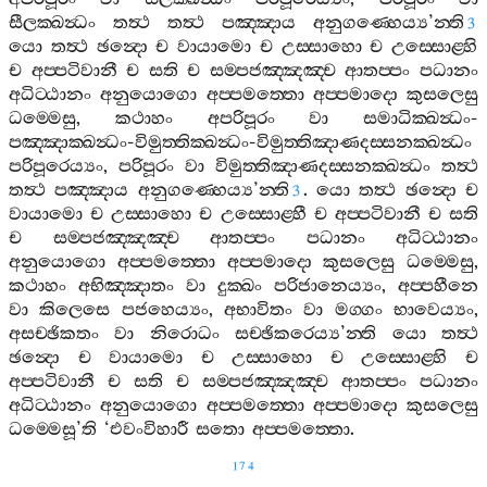
සීලක‍්ඛන්‍ධං
තත්‍ථ
තත්‍ථ
පඤ‍්ඤාය
අනුගණ‍්හෙය්‍ය
’
න‍්ති
3
යො
තත්‍ථ
ඡන්‍දො
ච
වායාමො
ච
උස‍්සාහො
ච
උස‍්සොළ‍්හි
ච
අප‍්පටිවානී
ච
සති
ච
සම‍්පජඤ‍්ඤඤ‍්ච
ආතප‍්පං
පධානං
අධිට‍්ඨානං
අනුයොගො
අප‍්පමත‍්තො
අප‍්පමාදො
කුසලෙසු
ධම‍්මෙසු
,
කථාහං
අපරිපූරං
වා
සමාධික‍්ඛන්‍ධං
-
පඤ‍්ඤාක‍්ඛන්‍ධං
-
විමුත‍්තික‍්ඛන්‍ධං
-
විමුත‍්තිඤාණදස‍්සනක‍්ඛන්‍ධං
පරිපූරෙය්‍යං
,
පරිපූරං
වා
විමුත‍්තිඤාණදස‍්සනක‍්ඛන්‍ධං
තත්‍ථ
තත්‍ථ
පඤ‍්ඤාය
අනුගණ‍්හෙය්‍ය
’
න‍්ති
.
යො
තත්‍ථ
ඡන්‍දො
ච
3
වායාමො
ච
උස‍්සාහො
ච
උස‍්සොළ‍්හී
ච
අප‍්පටිවානී
ච
සති
ච
සම‍්පජඤ‍්ඤඤ‍්ච
ආතප‍්පං
පධානං
අධිට‍්ඨානං
අනුයොගො
අප‍්පමත‍්තො
අප‍්පමාදො
කුසලෙසු
ධම‍්මෙසු
,
කථාහං
අභිඤ‍්ඤාතං
වා
දුක‍්ඛං
පරිජානෙය්‍යං
,
අප‍්පහීනෙ
වා
කිලෙසෙ
පජහෙය්‍යං
,
අභාවිතං
වා
මග‍්ගං
භාවෙය්‍යං
,
අසච‍්ඡිකතං
වා
නිරොධං
සච‍්ඡිකරෙය්‍ය
’
න‍්ති
යො
තත්‍ථ
ඡන්‍දො
ච
වායාමො
ච
උස‍්සාහො
ච
උස‍්සොළ‍්හි
ච
අප‍්පටිවානී
ච
සති
ච
සම‍්පජඤ‍්ඤඤ‍්ච
ආතප‍්පං
පධානං
අධිට‍්ඨානං
අනුයොගො
අප‍්පමත‍්තො
අප‍්පමාදො
කුසලෙසු
ධම‍්මෙසූ
’
ති
‘
එවංවිහාරී
සතො
අප‍්පමත‍්තො
.
174