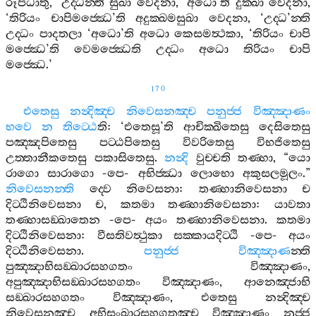
රූපධාතු
, ‘
උද‍්ධන‍්ති
සුඛා
වෙදනා
, ‘
අධො
’
ති
දුක‍්ඛා
වෙදනා
,
‘
තිරියං
චාපිමජ‍්ඣෙ
’
ති
අදුක‍්ඛමසුඛා
වෙදනා
, ‘
උද‍්ධ
’
න‍්ති
උද‍්ධං
පාදතලා
‘
අධො
’
ති
අධො
කෙසමත්‍ථකා
, ‘
තිරියං
චාපි
මජ‍්ඣෙ
’
ති
වෙමජ‍්ඣෙති
උද‍්ධං
අධො
තිරියං
චාපි
මජ‍්ඣෙ
.’
170
එතෙසු
නන්‍දිඤ‍්ච
නිවෙසනඤ‍්ච
පනුජ‍්ජ
විඤ‍්ඤාණං
භවෙ
න
තිට‍්ඨෙ
ති
: ‘
එතෙසූ
’
ති
ආචික‍්ඛිතෙසු
දෙසිතෙසු
පඤ‍්ඤපිතෙසු
පට‍්ඨපිතෙසු
විවරිතෙසු
විභජිතෙසු
උත‍්තානීකතෙසු
පකාසිතෙසු
.
නන්‍දි
වුච‍්චති
තණ‍්හා
, “
යො
රාගො
සාරාගො
-
පෙ
-
අභිජ‍්ඣා
ලොභො
අකුසලමූලං
.”
නිවෙසනන‍්ති
ද‍්වෙ
නිවෙසනා
:
තණ‍්හානිවෙසනා
ච
දිට‍්ඨිනිවෙසනා
ච
,
කතමා
තණ‍්හානිවෙසනා
:
යාවතා
තණ‍්හාසඞ‍්ඛාතෙන
-
පෙ
-
අයං
තණ‍්හානිවෙසනා
.
කතමා
දිට‍්ඨිනිවෙසනා
:
වීසතිවත්‍ථුකා
සක‍්කායදිට‍්ඨි
-
පෙ
-
අයං
දිට‍්ඨිනිවෙසනා
.
පනුජ‍්ජ
විඤ‍්ඤාණ
න‍්ති
පුඤ‍්ඤාභිසඞ‍්ඛාරසහගතං
විඤ‍්ඤාණං
,
අපුඤ‍්ඤාභිසඞ‍්ඛාරසහගතං
විඤ‍්ඤාණං
,
ආනෙඤ‍්ජාභි
සඞ‍්ඛාරසහගතං
විඤ‍්ඤාණං
,
එතෙසු
නන්‍දිඤ‍්ච
නිවෙසනඤ‍්ච
අභිසංඛාරසහගතඤ‍්ච
විඤ‍්ඤාණං
නුජ‍්ජ