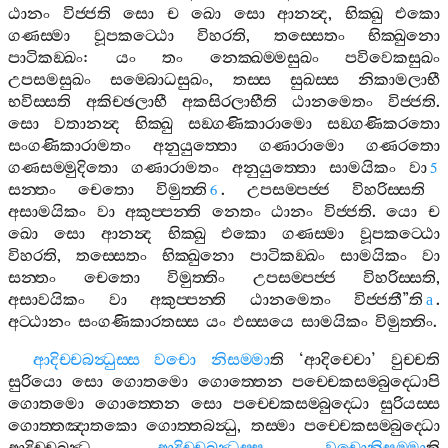
ඨානං
විජ‍්ජති
සො
ච
ඛො
සො
ආනන්‍ද
,
භික‍්ඛු
එකො
ගණස‍්මා
වූපකට‍්ඨො
විහරති
,
තස‍්සෙතං
භික‍්ඛුනො
පාටිකඞ‍්ඛං
:
යං
තං
නෙක‍්ඛම‍්මසුඛං
පවිවෙකසුඛං
උපසමසුඛං
සම‍්බොධසුඛං
,
තස‍්ස
සුඛස‍්ස
නිකාමලාභී
භවිස‍්සති
අකිච‍්ඡලාභී
අකසිරලාභීති
ඨානමෙතං
විජ‍්ජති
.
සො
වතානන්‍ද
භික‍්ඛු
සඞ‍්ගණිකාරාමො
සඞ‍්ගණිකරතො
සංගණිකාරාමතං
අනුයුත‍්තො
ගණාරාමො
ගණරතො
ගණසම‍්මුදිතො
ගණාරාමතං
අනුයුත‍්තො
සාමයිකං
වා
5
සන‍්තං
චෙතො
විමුත‍්ති
.
උපසම‍්පජ‍්ජ
විහරිස‍්සති
6
අසාමයිකං
වා
අකුප‍්පන‍්ති
නෙතං
ඨානං
විජ‍්ජති
.
යො
ච
ඛො
සො
ආනන්‍ද
භික‍්ඛු
එකො
ගණස‍්මා
වූපකට‍්ඨො
විහරති
,
තස‍්සෙතං
භික‍්ඛුනො
පාටිකඞ‍්ඛං
සාමයිකං
වා
සන‍්තං
චෙතො
විමුත‍්තිං
උපසම‍්පජ‍්ජ
විහරිස‍්සති
,
අසාවයිකං
වා
අකුප‍්පන‍්ති
ඨානමෙතං
විජ‍්ජතී
”
ති
.
a
අට‍්ඨානං
සංගණිකාරතස‍්ස
යං
ඵස‍්සයෙ
සාමයිකං
විමුත‍්තිං
.
ආදිච‍්චබන්‍ධුස‍්ස
වචො
නිසම‍්මා
ති
‘
ආදිච‍්චො
’
වුච‍්චති
සුරියො
සො
ගොතමො
ගොත‍්තෙන
පච‍්චෙකසම‍්බුද‍්ධොපි
ගොතමො
ගොත‍්තෙන
සො
පච‍්චෙකසම‍්බුද‍්ධො
සුරියස‍්ස
ගොත‍්තඤාතකො
ගොත‍්තබන්‍ධු
,
තස‍්මා
පච‍්චෙකසම‍්බුද‍්ධො