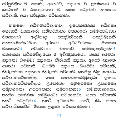
පරිපුච‍්ඡිතා
’
පි
හොති
,
අත්‍ථෙව
,
ඤායෙ
ච
ලක‍්ඛණෙ
ච
කාරණෙ
ච
ඨානාඨානෙ
ච
.
තස‍්ස
පරිපුච‍්ඡං
නිස‍්සාය
පටිභාති
,
අයං
පරිපුච‍්ඡා
පටිභානවා
.
කතමො
අධිගමපටිභානවා
ඉධෙකච‍්චස‍්ස
අධිගතා
හොන‍්ති
චත‍්තාරො
සතිපට‍්ඨානා
චත‍්තාරො
සම‍්මප‍්පධානා
චත‍්තාරො
ඉද‍්ධිපාදා
පඤ‍්චින්‍ද්‍රියානි
පඤ‍්චබලානි
සත‍්තබොජ‍්ඣඞ‍්ගා
අරියො
අට‍්ඨඞ‍්ගිකො
මග‍්ගො
චත‍්තාරෙ
අරියමග‍්ගා
චත‍්තාරි
සාමඤ‍්ඤඵලානි
4
5
චතස‍්සො
පටිසම‍්භිදායො
ඡ
අභිඤ‍්ඤායො
.
තස‍්ස
අත්‍ථො
ඤාතො
ධම‍්මො
ඤාතො
නිරුත‍්ති
ඤාතා
.
අත්‍ථෙ
ඤාතෙ
අත්‍ථො
පටිභාති
,
ධම‍්මෙ
ඤාතෙ
ධම‍්මො
පටිභාති
,
නිරුත‍්තියා
ඤාතාය
නිරුත‍්ති
පටිභාති
.
ඉමෙසු
තීසු
ඤාණං
පටිභානපටිසම‍්භිදා
.
සො
පච‍්චෙකසම‍්බුද‍්ධො
ඉමාය
පටිභානපටිසම‍්භිදාය
උපෙතො
සමුපෙතො
උපගතො
සමුපගතො
උපපන‍්නො
සම‍්පන‍්නො
සමන‍්නාගතො
.
5
තස‍්මා
පච‍්චෙක
සම‍්බුද‍්ධො
පටිභානවා
.
යස‍්ස
පරියත‍්ති
නත්‍ථි
පරිපුච‍්ඡා
නත්‍ථි
අධිගමො
නත්‍ථි
,
කිං
තස‍්ස
6
පටිභායිස‍්සතීති
‘
මිත‍්තං
උළාරං
පටිභානවන‍්තං
’.
578