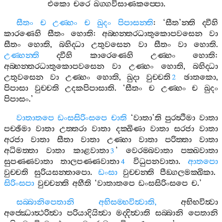
එකො
චරෙ
ඛග‍්ගවිසාණකප‍්පො
.
සීතං
ච
උණ‍්හං
ච
ඛුදං
පිපාසන‍්ති
: ‘
සීත
’
න‍්ති
ද‍්වීහි
කාරණෙහි
සීතං
හොති
:
අබ‍්භන‍්තරධාතුකොපවසෙන
වා
සීතං
හොති
,
බහිද‍්ධා
උතුවසෙන
වා
සීතං
වා
හොති
.
උණ‍්හන‍්ති
ද‍්වීහි
කාරෙණෙහි
උණ‍්හං
හොති
:
අබ‍්භන‍්තරධාතුකොපවසෙන
වා
උණ‍්හං
හොති
,
බහිද‍්ධා
උතුවසෙන
වා
උණ‍්හං
හොති
,
ඛුදා
වුච‍්චති
ඡාතකො
,
2
පිපාසා
වුච‍්චති
උදකපිපාසාති
. ‘
සීතං
ච
උණ‍්හං
ච
ඛුදං
පිපාසං
.’
වාතාතපෙ
ඩංසසිරිංසපෙ
චාති
‘
වාතා
’
ති
පුරත්‍ථිමා
වාතා
පච‍්ඡිමා
වාතා
උත‍්තරා
වාතා
දක‍්ඛිණා
වාතා
සරජා
වාතා
අරජා
වාතා
සීතා
වාතා
උණ‍්හා
වාතා
පරිත‍්තා
වාතා
අධිමත‍්තා
වාතා
කාළවාතා
’
වෙරම‍්බවාතා
පක‍්ඛවාතා
3
සුපණ‍්ණවාතා
තාලපණ‍්ණවාතා
විධුපනවාතා
.
ආතපො
4
වුච‍්චති
සුරියසන‍්තාපො
.
ඩංසා
වුච‍්චන‍්ති
පීඞ‍්ගලමක‍්ඛිකා
.
සිරිංසපා
වුච‍්චන‍්ති
අහීති
‘
වාතාතපෙ
ඩංසසිරිංසපෙ
ච
.’
සබ‍්බානිපෙතානි
අභිසම‍්භවිත්‍වාති
,
අභිභවිත්‍වා
අජ‍්ඣොත්‍ථරිත්‍වා
පරියාදියිත්‍වා
මද‍්දිත්‍වාති
සබ‍්බානි
පෙතානි