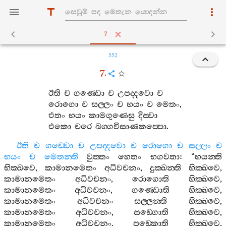
7
552
7.
ඊති
ච
ගණ‍්ඩො
ච
උපද‍්දවො
ච
රොගො
ච
සල‍්ලං
ච
භයං
ච
මෙතං
,
එතං
භයං
කාමගුණෙසු
දිස‍්වා
එකො
චරෙ
ඛග‍්ගවිසාණකප‍්පො
.
ඊති
ච
ගඩ‍්ඩො
ච
උපද‍්දවො
ච
රොගො
ච
සල‍්ලං
ච
භයං
ච
මෙතන‍්ති
වුත‍්තං
හෙතං
භගවතා
: “
භයන‍්ති
භික‍්ඛවෙ
,
කාමානමෙතං
අධිවචනං
,
දුක‍්ඛන‍්ති
භික‍්ඛවෙ
,
කාමානමෙතං
අධිවචනං
,
රොගොති
භික‍්ඛවෙ
,
කාමානමෙතං
අධිවචනං
,
ගණ‍්ඩොති
භික‍්ඛවෙ
,
කාමානමෙතං
අධිවචනං
සල‍්ලන‍්ති
භික‍්ඛවෙ
,
කාමානමෙතං
අධිවචනං
,
සඞ‍්ගොති
භික‍්ඛවෙ
,
කාමානමෙතං
අධිවචනං
,
පඞ‍්කොති
භික‍්ඛවෙ
,