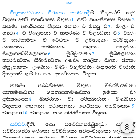
580
විභූසනට‍්ඨානා
විරතො
සච‍්චවාදී
ති
‘
විභූසා
’
ති
ද‍්වෙ
විභූසා
අත්‍ථි
අගාරියස‍්ස
විභූසා
අත්‍ථි
පබ‍්බජිතස‍්ස
විභූසා
1
2
කතමා
අගාරියස‍්ස
විභූසා
කෙසා
ච
මස‍්සු
ච
,
මාලා
ච
3
ගන්‍ධා
ච
විලෙපනා
ච
ආභරණා
ච
පිළන්‍ධනා
ච
වත්‍ථං
4
5
ච
සාරසාමනං
ච
වෙඨනං
ච
උච‍්ඡාදනං
පරිමද‍්දනං
නහාපනං
සම‍්බාහනං
ආදාසං
අඤ‍්ජනං
මාලාගන්‍ධවිලෙපනං
මුඛචුණ‍්ණං
මුඛලෙපනං
6
7
හත්‍ථබන්‍ධනං
සිඛාබන්‍ධනං
දණ‍්ඩං
නාලිකං
ඛග‍්ගං
ඡත‍්තං
ඡත්‍රූපාහනං
උණ‍්හීසං
මණිං
වාලවීජනිං
ඔදාතානි
වත්‍ථානි
දීඝදසානි
ඉති
වා
අයං
අගාරියස‍්සං
විභූසා
.
කතමා
පබ‍්බජිතස‍්ස
විභූසා
.
චීවරමණ‍්ඩනා
පත‍්තමණ‍්ඩනා
සෙනාසනමණ‍්ඩනා
ඉමස‍්ස
වා
පූතිකායස‍්ස
බාහිරානං
වා
පරික‍්ඛාරානං
මණ‍්ඩනා
8
විභූසනා
කෙලනා
පරිකෙලනා
ගෙධිතතා
ගෙධිතත‍්තං
9
චාපලතා
චාපල්‍යං
,
අයං
පබ‍්බජිතස‍්ස
විභූසා
.
10
සච‍්චවා
දීති
:
සො
පච‍්චෙකසම‍්බුද‍්ධො
සච‍්චවාදී
සච‍්චසන්‍ධො
ථෙතො
පච‍්චයිකො
අවිසංවාදකො
ලොකස‍්ස
.