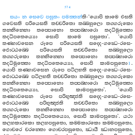
574
සයං
න
සෙවෙ
පසුතං
පමත‍්තන්
ති
-‘
යොපි
කාමෙ
එසති
ගවෙසති
පරියෙසති
තච‍්චරිතො
තබ‍්බහුලො
තග‍්ගරුකො
තන‍්නින‍්නො
තප‍්පොනො
තප‍්පබ‍්භාරො
තදධිමුත‍්තො
තදධිපතෙය්‍යො
සොපි
කාමෙ
පසුතො
’. ‘
යොපි
තණ‍්හාවසෙන
රූපෙ
පරියෙසති
සද‍්දෙ
-
ගන්‍ධෙ
-
රසෙ
-
ඵොට‍්ඨබ‍්බෙ
පරියෙසති
තච‍්චරිතො
තබ‍්බහුලො
තග‍්ගරුකො
තන‍්නින‍්නො
තප‍්පොනො
තප‍්පබ‍්භාරො
තදධිමුත‍්තො
තදධිපතෙය්‍යො
,
සොපි
කාමපසුතො
.
1
යොපි
තණ‍්හාවසෙන
රූපෙ
පටිලභති
සද‍්දෙ
-
ගන්‍ධෙ
-
රසෙ
-
ඵොට‍්ඨබ‍්බෙ
පටිලභති
තච‍්චරිතො
තබ‍්බහුලො
තග‍්ගරුකො
තන‍්නින‍්නො
තප‍්පොනො
තප‍්පබ‍්භාරො
තදධිමුත‍්තො
තදධිපතෙය්‍යො
,
සොපි
කාමපසුතො
’. ‘
යොපි
තණ‍්හාවසෙන
රූපෙ
පරිභුඤ‍්ජති
සද‍්දෙ
-
ගන්‍ධෙ
-
රසෙ
-
ඵොට‍්ඨබ‍්බෙ
පරිභුඤ‍්ජති
තච‍්චරිතො
තබ‍්බහුලො
තග‍්ගරුකො
තන‍්නින‍්නො
තප‍්පොනො
තප‍්පබ‍්භාරො
තදධිමුත‍්තො
තදධිපතෙය්‍යො
,
සොපි
කාමපසුතො
’.
යථා
කලහකාරකො
කලහපසුතො
,
කම‍්මකාරකො
කම‍්මපසුතො
,
ගොචරෙ
චරන‍්තො
ගොචරපසුතො
,
ඣායී
ඣානපසුතො
,