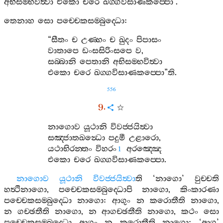
අභිසම‍්භවිත්‍වා
එකො
චරෙ
ඛග‍්ගවිසාණකප‍්පො
’.
තෙනාහ
සො
පච‍්චෙකසම‍්බුද‍්ධො
:
“
සීතං
ච
උණ‍්හං
ච
ඛුදං
පිපාසං
වාතාපෙ
ඩංසසිරිංසපෙ
ව
,
සබ‍්බානි
පෙතානි
අභිසම‍්භවිත්‍වා
එකො
චරෙ
ඛග‍්ගවිසාණකප‍්පො
”
ති
.
556
9.
නාගොව
යූථානි
විවජ‍්ජයිත්‍වා
සඤ‍්ජාතඛන්‍ධො
පදුමී
උළාරො
,
යථාභිරන‍්තං
විහරං
අරඤ‍්ඤෙ
1
එකො
චරෙ
ඛග‍්ගවිසාණකප‍්පො
.
නාගොව
යූථානි
විවජ‍්ජයිත්‍වා
ති
‘
නාගො
’
වුච‍්චති
හත්‍ථිනාගො
,
පච‍්චෙකසම‍්බුද‍්ධොපි
නාගො
,
කිංකාරණා
පච‍්චෙකසම‍්බුද‍්ධො
නාගො
:
ආගුං
න
කරොතීති
නාගො
,
න
ගච‍්ඡතීති
නාගො
,
න
ආගච‍්ඡතීති
නාගො
,
කථං
සො
පච‍්චෙකසම‍්බුද‍්ධො
ආගුං
න
කරොතීති
නාගො
: ‘
ආගු
’