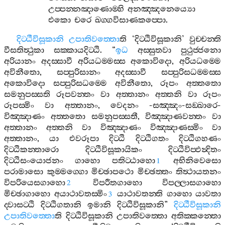
උප‍්පන‍්නඤාණොම‍්හි
අනඤ‍්ඤනෙය්‍යො
එකො
චරෙ
ඛග‍්ගවිසාණකප‍්පො
.
දිට‍්ඨීවිසූකානි
උපාතිවත‍්තො
ති
‘
දිට‍්ඨිවිසූකානි
’
වුච‍්චන‍්ති
වීසතිත්‍ථුකා
සක‍්කායදිට‍්ඨි
. “
ඉධ
අස‍්සුතවා
පුථුජ‍්ජනො
අරියානං
අදස‍්සාවී
අරියධම‍්මස‍්ස
අකොවිදො
,
අරියධම‍්මෙ
අවිනීතො
,
සප‍්පුරිසානං
අදස‍්සාවී
සප‍්පුරිසධම‍්මස‍්ස
අකොවිදො
සප‍්පුරිසධම‍්මෙ
අවිනීතො
,
රූපං
අත‍්තතො
සමනුපස‍්සති
රූපවන‍්තං
වා
අත‍්තානං
අත‍්තනි
වා
රූපං
රූපස‍්මිං
වා
අත‍්තානං
,
වෙදනං
-
සඤ‍්ඤං
-
සඞ‍්ඛාරෙ
-
විඤ‍්ඤාණං
අත‍්තතො
සමනුපස‍්සතී
,
විඤ‍්ඤාණවන‍්තං
වා
අත‍්තානං
අත‍්තනි
වා
විඤ‍්ඤාණං
විඤ‍්ඤාණස‍්මිං
වා
අත‍්තානං
,
යා
එවරූපා
දිට‍්ඨි
දිට‍්ඨිගතං
දිට‍්ඨිගහණං
දිට‍්ඨිකන‍්තාරො
දිට‍්ඨිවිසූකායිකං
දිට‍්ඨිවිප‍්ඵන්‍දිතං
දිට‍්ඨිසංයොජනං
ගාහො
පතිට‍්ඨාහො
අභිනිවෙසො
1
පරාමාසො
කුම‍්මග‍්ගො
මිච‍්ඡාපථො
මිච‍්ඡත‍්තං
තිත්‍ථායතනං
විපරියෙසගාහො
විපරීතගාහො
විපල‍්ලාසගාහො
2
මිච‍්ඡාගාහො
අයාථාවතස‍්මිං
යාථාවතන‍්ති
ගාහො
යාවතා
3
ද‍්වාසට‍්ඨි
දිට‍්ඨිගතානි
ඉමානි
දිට‍්ඨිවිසූකානි
”
දිට‍්ඨීවිසූකානි
උපාතිවත‍්තො
ති
දිට‍්ඨිවිසූකානි
උපාතිවත‍්තො
අතික‍්කන‍්තො