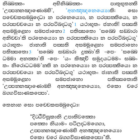
නිබ‍්බත‍්තං
අභිනිබ‍්බත‍්තං
පාතුභූතන‍්ති
‘
උප‍්පන‍්නඤාණොම‍්හි
’,
‘
අනඤ‍්ඤනෙය්‍යො
ති
:
සො
පච‍්චෙකසම‍්බුද‍්ධො
න
පරනෙය්‍යො
,
න
පරප‍්පත‍්තියො
,
න
පරප‍්පච‍්චයො
න
පරපටිබද‍්ධගූ
’
යථාභූතං
ජනාති
!
පස‍්සති
1
අසම‍්මූළ‍්හො
සම‍්පජානො
පතිස‍්සතො
‘
සබ‍්බෙ
සඞ‍්ඛාරා
2
අනිච‍්චා
’
ති
පරනෙය්‍යො
න
පරප‍්පත‍්තියො
න
පරපටිබද‍්ධගූ
’
යථාභූතං
ජානාති
පස‍්සති
අසම‍්මූළ‍්හො
සම‍්පජානො
පතිස‍්සතො
‘
සබ‍්බෙ
සඞ‍්ඛාරා
දුක‍්ඛා
’
ති
-
පෙ
- ‘
සබ‍්බෙ
3
ධම‍්මා
අනත‍්තා
’
ති
-
පෙ
- ‘
යං
කිඤ‍්චි
සමුදයධම‍්මං
සබ‍්බං
තං
නිරොධධම‍්ම
’
න‍්ති
න
පරනෙය්‍යො
න
පරප‍්පත‍්තියො
න
පරප‍්පච‍්චයො
න
පරපටිබද‍්ධගූ
’
යථාභූතං
ජානාති
පස‍්සති
අසම‍්මූළ‍්හො
සම‍්පජානො
පතිස‍්සතොති
‘
උප‍්පන‍්නඤාණොම‍්හි
අනඤ‍්ඤනෙය්‍යො
,
එකො
චරෙ
ඛග‍්ගවිසාණකප‍්පො
’.
තෙනාහ
සො
පච‍්චෙකසම‍්බුද‍්ධො
:
“
දිට‍්ඨීවිසූකානි
උපාතිවත‍්තො
පත‍්තො
නියාමං
පටිලද‍්ධමග‍්ගො
,
උප‍්පන‍්නඤාණොම‍්හි
අනඤ‍්ඤනෙය්‍යො
එකො
චරෙ
ඛග‍්ගවිසාණකප‍්පො
”
ති
.