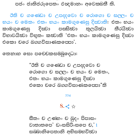
පජං
ජාතිජරූපෙතං
ඵන්‍දමානං
අවෙක‍්ඛතී
ති
.
ඊති
ච
ගණ‍්ඩො
ච
උපද‍්දවො
ච
රොගො
ච
සල‍්ලං
ච
භයං
ච
මෙතං
එතං
භයං
කාමගුණෙසු
දිස‍්වාති
:
එතං
භයං
කාමගුණෙසු
දිස‍්වා
පස‍්සිත්‍වා
තුලයිත්‍වා
තීරයිත්‍වා
විභාවයිත්‍වා
විභූතං
කත්‍වාති
‘
එතං
භයං
කාමගුණෙසු
දිස‍්වා
එකො
චරෙ
ඛග‍්ගවිසාණකප‍්පො
’.
තෙනාහ
සො
පච‍්චෙකසම‍්බුද‍්ධො
:
“
ඊති
ච
ගණ‍්ඩො
ච
උපද‍්දවො
ච
රොගො
ච
සල‍්ලං
ච
භයං
ච
මෙතං
,
එතං
භයං
කාමගුණෙසු
දිස‍්වා
එකො
චරෙ
ඛග‍්ගවිසාණකප‍්පො
”
ති
554
8.
සීතං
ච
උණ‍්හං
ච
ඛුදං
පිපාසං
වාතාතපෙ
’
ඩංසසිරිංසපෙ
ච
,’
1
සබ‍්බානිපෙතානි
අභිසම‍්භවිත්‍වා