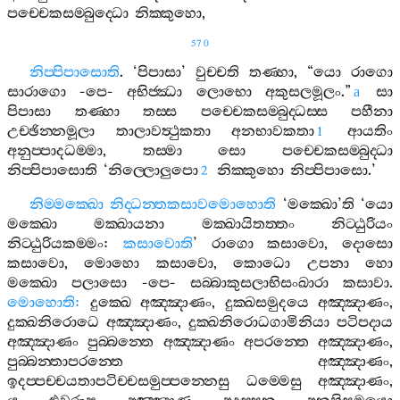
පච‍්චෙකසම‍්බුද‍්ධො
නික‍්කුහො
,
570
නිප‍්පිපාසොති
. ‘
පිපාසා
’
වුච‍්චති
තණ‍්හා
, “
යො
රාගො
සාරාගො
-
පෙ
-
අභිජ‍්ඣා
ලොභො
අකුසලමූලං
.”
සා
a
පිපාසා
තණ‍්හා
තස‍්ස
පච‍්චෙකසම‍්බුද‍්ධස‍්ස
පහීනා
උච‍්ඡින‍්නමූලා
තාලාවත්‍ථුකතා
අනභාවකතා
ආයතිං
1
අනුප‍්පාදධම‍්මා
,
තස‍්මා
සො
පච‍්චෙකසම‍්බුද‍්ධා
නිප‍්පිපාසොති
‘
නිල‍්ලොලුපො
නික‍්කුහො
නිප‍්පිපාසො
.’
2
නිම‍්මක‍්ඛො
නිද‍්ධන‍්තකසාවමොහොති
‘
මක‍්ඛො
’
ති
‘
යො
මක‍්ඛො
මක‍්ඛායනා
මක‍්ඛායිතත‍්තං
නිට‍්ඨුරියං
නිට‍්ඨුරියකම‍්මං
:
කසාවොති
’
රාගො
කසාවො
,
දොසො
කසාවො
,
මොහො
කසාවො
,
කොධො
උපනා
හො
මක‍්ඛො
පලාසො
-
පෙ
-
සබ‍්බාකුසලාභිසංඛාරා
කසාවා
.
මොහොති
:
දුක‍්ඛෙ
අඤ‍්ඤාණං
,
දුක‍්ඛසමුදයෙ
අඤ‍්ඤාණං
,
දුක‍්ඛනිරොධෙ
අඤ‍්ඤාණං
,
දුක‍්ඛනිරොධගාමිනියා
පටිපදාය
අඤ‍්ඤාණං
පුබ‍්බන‍්තෙ
අඤ‍්ඤාණං
අපරන‍්තෙ
අඤ‍්ඤාණං
,
පුබ‍්බන‍්තාපරන‍්තෙ
අඤ‍්ඤාණං
,
ඉදප‍්පච‍්චයතාපටිච‍්චසමුප‍්පන‍්නෙසු
ධම‍්මෙසු
අඤ‍්ඤාණං
,