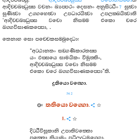
ආදිච‍්චබන්‍ධු
.
ආදිච‍්චබන්‍ධුස‍්ස
වචොනිසම‍්මා
ති
ආදිච‍්චබන්‍ධුස‍්ස
වචනං
බ්‍යප‍්පථං
දෙසනං
අනුසිට‍්ඨිං
සුත්‍වා
7
සුණිත්‍වා
උග‍්ගහෙත්‍වා
උපධාරයිත්‍වා
උපලක‍්ඛයිත්‍වාති
‘
ආදිච‍්චබන්‍ධුස‍්ස
වචො
නිසම‍්ම
එකො
චරෙ
ඛග‍්ගවිසාණකප‍්පො
, .
තෙනාහ
සො
පච‍්චෙකසම‍්බුද‍්ධො
:
“
අට‍්ඨානතං
සඞ‍්ගණිකාරතස‍්ස
යං
ඵස‍්සයෙ
සාමයිකං
විමුත‍්තිං
,
ආදිච‍්චබන්‍ධුස‍්ස
වචො
නිසම‍්ම
එකො
චරෙ
ඛග‍්ගවිසාණකප‍්පො
”
ති
.
දුතියො
වග‍්ගො
.
562
තතියො
වග‍්ගො
.
1.
දිට‍්ඨීවිසූකානි
උපාතිවත‍්තො
පත‍්තො
නියාමං
පටිලද‍්ධමග‍්ගො
,