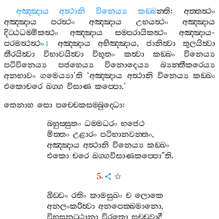
අඤ‍්ඤාය
අත්‍ථානි
විනෙය්‍ය
කඞ‍්ඛ
න‍්ති
:
අත‍්තත්‍ථං
අඤ‍්ඤාය
පරත්‍ථං
අඤ‍්ඤාය
උභයත්‍ථං
අඤ‍්ඤාය
දිට‍්ඨධම‍්මිකත්‍ථං
අඤ‍්ඤාය
සම‍්පරායිකත්‍ථං
අඤ‍්ඤාය
-
පරමත්‍ථත්‍ථං
අඤ‍්ඤාය
අභිඤ‍්ඤාය
,
ජානිත්‍වා
තුලයිත්‍වා
1
තීරයිත්‍වා
විභාවයිත්‍වා
විභූතං
කත්‍වා
කඞ‍්ඛං
විනෙය්‍ය
පටිවිනෙය්‍ය
පජහෙය්‍ය
විනොදෙය්‍ය
බ්‍යන‍්තීකරෙය්‍ය
අනභාවං
ගමෙය්‍යා
’
ති
‘
අඤ‍්ඤාය
අත්‍ථානි
විනෙය්‍ය
කඞ‍්ඛං
එකොචරෙ
ඛග‍්ග
විසාණ
කප‍්පො
.’
තෙනාහ
සො
පච‍්චෙකසම‍්බුද‍්ධො
:
බහුස‍්සුතං
ධම‍්මධරං
භජෙථ
මිත‍්තං
උළාරං
පටිභානවන‍්තං
,
අඤ‍්ඤාය
අත්‍ථානි
විනෙය්‍ය
කඞ‍්ඛං
එකො
චරෙ
ඛග‍්ගවිසාණකප‍්පො
”
ති
.
5.
ඛිඩ‍්ඩං
රතිං
කාමසුඛං
ච
ලොකෙ
අනලංකරිත්‍වා
අනපෙක‍්ඛමානො
,
විභූසනට‍්ඨානා
විරතො
සච‍්චවාදී