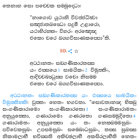
තෙනාහ
සො
පච‍්චෙක
සම‍්බුද‍්ධො
:
“
නාගොව
යූථානි
විවජ‍්ජධිත්‍වා
සඤ‍්ජාතඛන්‍ධො
පදුමී
උළාරො
,
යථාභිරන‍්තං
විහරං
අරඤ‍්ඤෙ
එකො
චරෙ
ඛග‍්ගවිසාණකප‍්පො
”
ති
.
10.
අට‍්ඨානතං
සඞ‍්ගණිකාරතස‍්ස
යං
ඵස‍්සයෙ
සාමයිකං
විමුත‍්තිං
,
1
2
ආදිච‍්චබන්‍ධුස‍්ස
වචො
නිසම‍්ම
එකො
චරෙ
ඛග‍්ගවිසාණකප‍්පො
.
අට‍්ඨානතං
සඞ‍්ගණිකාරතස‍්ස
යං
ඵස‍්සයෙ
සාමයිකං
විමුත‍්තින‍්ති
:
වුත‍්තං
හෙතං
භගවතා
. “
සොවතානන්‍ද
භික‍්ඛු
සංගණිකාරාමො
සංගණිකාරතො
සංගණිකාරාමතං
3
අනුයුත‍්තො
,
ගණාරාමො
ගණරතො
ගණසම‍්මුදිතො
4
ගණාරාමතං
අනුයුත‍්තො
යං
තං
නෙක‍්ඛම‍්මසුඛං
පවිවෙකසුඛං
උපසමසුඛං
සම‍්බොධසුඛං
,
තස‍්ස
සුඛස‍්ස
නිකාමලාභී
භවිස‍්සති
අකිච‍්ඡලාභී
අකසිරලාභීති
නෙතං