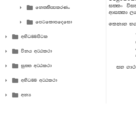
සත‍්තං
විසත
නෙත‍්තිප‍්පකරණං
ආසත‍්තා
ලග
පෙටකොපදෙසො
තෙනාහ
භග
අභිධම‍්මපිටක
විනය අට‍්ඨකථා
සුත‍්ත අට‍්ඨකථා
සහ
ගාථ
අභිධම‍්ම අට‍්ඨකථා
අන්‍ය