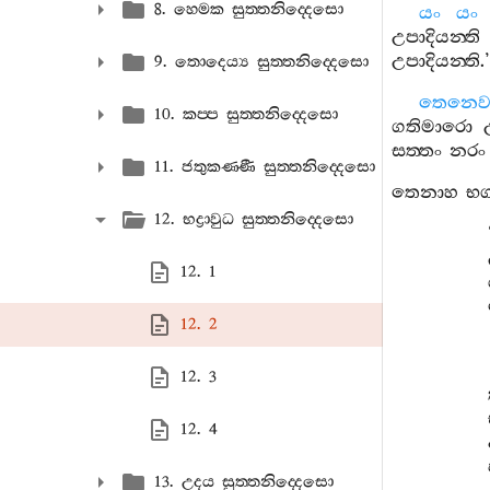
8. හෙමක සුත‍්තනිද‍්දෙසො
යං
යං
උපාදියන‍්ති
උපාදියන‍්ති
.’
9. තොදෙය්‍ය සුත‍්තනිද‍්දෙසො
තෙනෙ
10. කප‍්ප සුත‍්තනිද‍්දෙසො
ගතිමාරො
සත‍්තං
නරං
11. ජතුකණ‍්ණී සුත‍්තනිද‍්දෙසො
තෙනාහ
භග
12. භද්‍රාවුධ සුත‍්තනිද‍්දෙසො
12. 1
12. 2
12. 3
12. 4
13. උදය සුත‍්තනිද‍්දෙසො