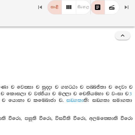
පාළි
සිංහල
‍්මණා
ච
වෙස‍්සා
ච
සුද‍්දා
ච
ගහට‍්ඨා
ච
පබ‍්බජිතා
ච
දෙවා
ච
ච
කොසලා
ච
වජ‍්ජියා
ච
මල‍්ලා
ච
චෙතියම‍්හා
ච
වංසා
ච
3
ච
යොනා
ච
කම‍්බොජා
ච
.
සඞ‍්ගතා
ති
:
සඞ‍්ගතා
සමාගතා
ති
වීරො
,
පහූති
වීරො
,
විසවීති
වීරො
,
අලමත‍්තොති
වීරො