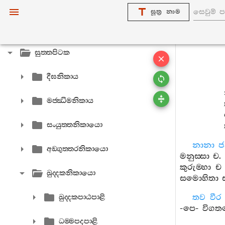
සූත්‍ර නාම
විනයපිටක
සුත‍්තපිටක
දීඝනිකාය
මජ‍්ඣිමනිකාය
සංයුත‍්තනිකායො
නානා
ජ
අඞ‍්ගුත‍්තරනිකායො
මනුස‍්සා
ච
.
කුරුම‍්හා
ච
ඛුද‍්දකනිකායො
සමොහිතා
තව
වීර
ඛුද‍්දකපාඨපාළි
-
පෙ
-
විග
ධම‍්මපදපාළි