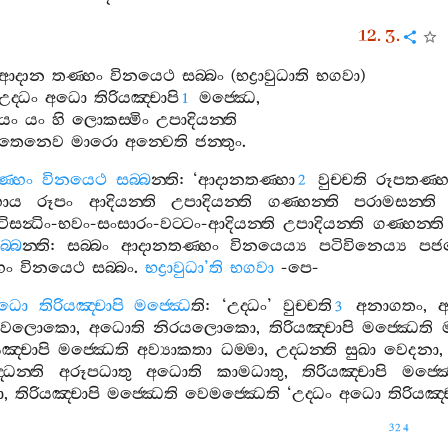
12. 3.
ආදාන
තණ‍්හං
විනයෙථ
සබ‍්බං
(
භද්‍රාවුධාති
භගවා
)
උද‍්ධං
අධො
තිරියඤ‍්චාපි
මජ‍්ඣෙ
,
1
යං
යං
හි
ලොකස‍්මිං
උපාදියන‍්ති
තෙනෙව
මාරො
අන‍්වෙති
ජන‍්තුං
.
‍්හං
විනයෙථ
සබ‍්බ
න‍්ති
: ‘
ආදානතණ‍්හා
වුච‍්චති
රූපතණ‍්හ
2
හාය
රූපං
ආදියන‍්ති
උපාදියන‍්ති
ගණ‍්හන‍්ති
පරාමසන‍්ති
ිසන්‍ධිං
-
භවං
-
සංසාරං
-
වට‍්ටං
-
ආදියන‍්ති
උපාදියන‍්ති
ගණ‍්හන‍්ති
බ‍්බ
න‍්ති
:
සබ‍්බං
ආදානතණ‍්හං
විනයෙය්‍ය
පටිවිනෙය්‍ය
පජහ
හං
විනයෙථ
සබ‍්බං
.
භද්‍රාවුධා
’
ති
භගවා
-
පෙ
-
ධො
තිරියඤ‍්චාපි
මජ‍්ඣෙ
ති
: ‘
උද‍්ධං
’
වුච‍්චති
අනාගතං
,
3
ෙවලොකො
,
අධොති
නිරයලොකො
,
තිරියඤ‍්චාපි
මජ‍්ඣෙති
යඤ‍්චාපි
මජ‍්ඣෙති
අව්‍යාකතා
ධම‍්මා
,
උද‍්ධන‍්ති
සුඛා
වෙදනා
‍්ධන‍්ති
අරූපධාතු
අධොති
කාමධාතු
,
තිරියඤ‍්චාපි
මජ‍්ඣ
ා
,
තිරියඤ‍්චාපි
මජ‍්ඣෙති
වෙමජ‍්ඣෙති
‘
උද‍්ධං
අධො
තිරියඤ‍්
324