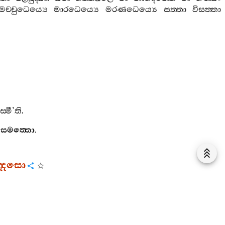
මච‍්චුධෙය්‍යෙ
මාරධෙය්‍යෙ
මරණධෙය්‍යෙ
සත‍්තා
විසත‍්තා
‍්මී
’
ති
.
සමත‍්තො
.
‍්දෙසො