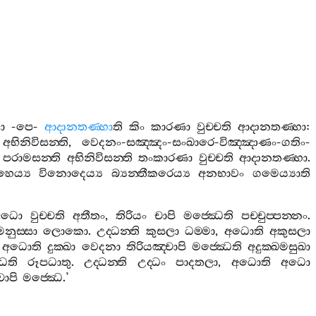
ා
-
පෙ
-
ආදානතණ‍්හා
ති
කිං
කාරණා
වුච‍්චති
ආදානතණ‍්හා
:
අභිනිවිසන‍්ති
,
වෙදනං
-
සඤ‍්ඤං
-
සංඛාරෙ
-
විඤ‍්ඤාණං
-
ගතිං
-
පරාමසන‍්ති
අභිනිවිසන‍්ති
තංකාරණා
වුච‍්චති
ආදානතණ‍්හා
.
ෙය්‍ය
විනොදෙය්‍ය
බ්‍යන‍්තීකරෙය්‍ය
අනභාවං
ගමෙය්‍යාති
අධො
වුච‍්චති
අතීතං
,
තිරියං
චාපි
මජ‍්ඣෙති
පච‍්චුප‍්පන‍්නං
.
මනුස‍්සා
ලොකො
.
උද‍්ධන‍්ති
කුසලා
ධම‍්මා
,
අධොති
අකුසලා
,
අධොති
දුක‍්ඛා
වෙදනා
තිරියඤ‍්චාපි
මජ‍්ඣෙති
අදුක‍්ඛමසුඛා
ෙති
රූපධාතු
.
උද‍්ධන‍්ති
උද‍්ධං
පාදතලා
,
අධොති
අධො
චාපි
මජ‍්ඣෙ
.’