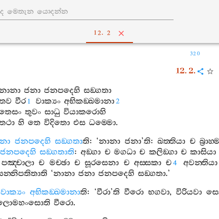
12. 2
320
12. 2.
නානා
ජනා
ජනපදෙහි
සඞ‍්ගතා
තව
වීර
වාක්‍යං
අභිකඞ‍්ඛමානා
1
2
තෙසං
තුවං
සාධු
වියාකරොහි
තථා
හි
තෙ
විදිතො
එස
ධම‍්මො
.
නා
ජනපදෙහි
සඞ‍්ගතා
ති
: ‘
නානා
ජනා
’
ති
:
ඛත‍්තියා
ච
බ්‍රාහ
ජනපදෙහි
සඞ‍්ගතාති
:
අඞ‍්ගා
ච
මගධා
ච
කලිඞ‍්ගා
ච
කාසියා
පඤ‍්චාලා
ච
මච‍්ඡා
ච
සූරසෙනා
ච
අස‍්සකා
ච
අවන‍්තියා
4
සන‍්නිපතිතාති
‘
නානා
ජනා
ජනපදෙහි
සඞ‍්ගතා
.’
වාක්‍යං
අභිකඞ‍්ඛමානා
ති
: ‘
වීරා
’
ති
වීරො
භගවා
,
විරියවා
සො
තලොමහංසොති
වීරො
.