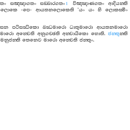
තං
සඤ‍්ඤාගතං
සඞ‍්ඛාරගතං
විඤ‍්ඤාණගතං
ආදියන‍්ති
1
යලොකෙ
-
පෙ
-
ආයතනලොකෙති
‘
යං
යං
හි
ලොකස‍්මිං
වසෙන
පටිසන්‍ධිකො
ඛන්‍ධමාරො
ධාතුමාරො
ආයතනමාරො
්ටමාරො
අන‍්වෙති
අනුගච‍්ඡති
අන‍්වායිකො
හොති
.
ජන‍්තු
න‍්ති
)
මනුජන‍්ති
තෙනෙව
මාරො
අන‍්වෙති
ජන‍්තුං
.