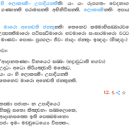
හි
ලොකස‍්මිං
උපාදියන‍්තී
ති
:
යං
යං
රූපගතං
වෙදනාග
ගණ‍්හන‍්ති
පරාමසන‍්ති
අභිනිවිසන‍්ති
.
ලොකස‍්මි
න‍්ති
:
අපා
ව
මාරො
අන‍්වෙති
ජන‍්තු
න‍්ති
:
තෙනෙව
කම‍්මාභිසඞ‍්ඛාර
උප‍්පත‍්තිමාරො
පටිසන්‍ධිමාරො
භවමාරො
සංසාරමාරො
වට‍
මාණවං
පොසං
පුග‍්ගලං
ජීවං
ජාගුං
ජන‍්තුං
ඉන්‍දගුං
(
හින්‍දගුං
වා
:
“
ආදානතණ‍්හං
විනයෙථ
සබ‍්බං
(
භද්‍රාවුධාති
භගවා
)
උද‍්ධං
අධො
තිරියඤ‍්චාපි
මජ‍්ඣෙ
,
යං
යං
හි
ලොකස‍්මිං
උපාදියන‍්ති
තෙනෙව
මාරො
අන‍්වෙති
ජන‍්තුන‍්ති
.
12. 4.
තස‍්මා
පජානං
න
උපාදියෙථ
භික‍්ඛු
සතො
කිඤ‍්චනං
සබ‍්බලොකෙ
,
ආදානසත‍්තෙ
ඉති
පෙක‍්ඛමානො
පජං
ඉමං
මච‍්චුධෙය්‍යෙ
විසත‍්තං
.