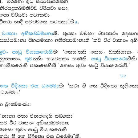
1. “
විරතො
ඉධ
සබ‍්බපාපකෙහි
නිරයදුක‍්ඛමතිච‍්ච
විරියවා
සො
,
සො
විරියවා
පධානවා
වීරො
තාදී
පවුච‍්චතෙ
තථත‍්තා
”
ති
.
a
වාක්‍යං
අභිකඞ‍්ඛමානා
ති
:
තුය‍්හං
වචනං
බ්‍යප‍්පථං
දෙසන
පත්‍ථයමානා
පිහයමානා
අභිජප‍්පමානාති
‘
තව
වීර
වාක්‍යං
අභ
තුවං
සාධු
වියාකරොහී
ති
: ‘
තෙස
’
න‍්ති
තෙසං
ඛත‍්තියානං
ුස‍්සානං
.
තුව
න‍්ති
:
භගවන‍්තං
භණති
.
සාධු
වියාකරො
හීති
්තානීකරොහි
පකාසෙහීති
‘
තෙසං
තුවං
සාධු
වියාකරොහි
.’
322
තෙ
විදිතො
එස
ධම‍්මො
ති
: ‘
තථා
හි
තෙ
විදිතො
තුලිත
ධම‍්මො
.’
ො
බ්‍රාහ‍්මණො
:
“
නානා
ජනා
ජනපදෙහි
සඞ‍්ගතා
තව
වීර
වාක්‍යං
අභිකඞ‍්ඛමානා
,
තෙසං
තුවං
සාධු
වියාකරොහි
තථා
හි
තෙ
විදිතො
එස
ධම‍්මො
”
ති
.