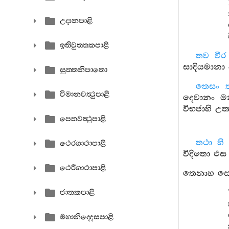
උදානපාළි
ඉතිවුත‍්තකපාළි
තව
වීර
සාදියමානා
සුත‍්තනිපාතො
තෙසං
විමානවත්‍ථුපාළි
දෙවානං
මන
විභජාහි
උත‍
පෙතවත්‍ථුපාළි
තථා
හි
ථෙරගාථාපාළි
විදිතො
එස
ථෙරීගාථාපාළි
තෙනාහ
ස
ජාතකපාළි
මහානිද‍්දෙසපාළි