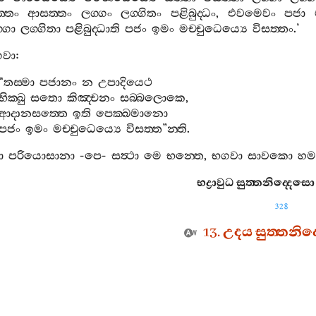
‍්තං
ආසත‍්තං
ලග‍්ගං
ලග‍්ගිතං
පළිබුද‍්ධං
,
එවමෙවං
පජා
‍්ගා
ලග‍්ගිතා
පළිබුද‍්ධාති
පජං
ඉමං
මච‍්චුධෙය්‍යෙ
විසත‍්තං
.’
වා
:
“
තස‍්මා
පජානං
න
උපාදියෙථ
භික‍්ඛු
සතො
කිඤ‍්චනං
සබ‍්බලොකෙ
,
ආදානසත‍්තෙ
ඉති
පෙක‍්ඛමානො
පජං
ඉමං
මච‍්චුධෙය්‍යෙ
විසත‍්ත
”
න‍්ති
.
ා
පරියොසානා
-
පෙ
-
සත්‍ථා
මෙ
භන‍්තෙ
,
භගවා
සාවකො
හමස
භද්‍රාවුධ
සුත‍්තනිද‍්දෙසො
328
13.
උදය
සුත‍්තනිද
13. 1.
ඣායිං
විරජමාසීනං
(
ඉච‍්චායස‍්මා
උදයො
)
කතකිච‍්චං
අනාසවං
,