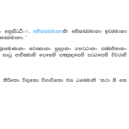
ං
අනුසිට‍්ඨිං
.
අභිකඞ‍්ඛමානා
ති
:
අභිකඞ‍්ඛමානා
ඉච‍්ඡමානා
5
ිකඞ‍්ඛමානා
. ‘
බ්‍රාහ‍්මණානං
වෙස‍්සානං
සුද‍්දානං
ගහට‍්ඨානං
පබ‍්බජිතානං
:
සාධු
ආචික‍්ඛාහි
දෙසෙහි
පඤ‍්ඤපෙහි
පට‍්ඨපෙහි
විවරාහි
ො
තීරිතො
විභූතො
විභාවිතො
එස
ධම‍්මොති
‘
තථා
හි
තෙ