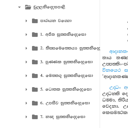
චුල‍්ලනිද‍්දෙසපාළි
පාරායන වග‍්ගො
1. අජිත සුත‍්තනිද‍්දෙසො
2. තිස‍්සමෙත‍්තෙය්‍ය සුත‍්තනිද‍්දෙසො
ආදානතණ
තාය
තණ‍්
3. පුණ‍්ණක සුත‍්තනිද‍්දෙසො
උප‍්පත‍්තිං
-
පට
විනයෙථ
ස
4. මෙත‍්තගූ සුත‍්තනිද‍්දෙසො
‘
ආදානතණ‍්
උද‍්ධං
අ
5. ධොතක සුත‍්තනිද‍්දෙසො
උද‍්ධන‍්ති
ද
ධම‍්මා
,
තිරි
6. උපසීව සුත‍්තනිද‍්දෙසො
වෙදනා
.
උද
කෙසමත්‍ථක
7. නන්‍ද සුත‍්තනිද‍්දෙසො