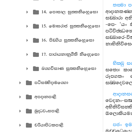
තස‍්මා
ප
ආදානතණ‍්හ
14. පොසාල සුත‍්තනිද‍්දෙසො
සඞ‍්ඛාරා
අනි
-
පෙ
- ‘
යං
ක
15. මොඝරාජ සුත‍්තනිද‍්දෙසො
පටිවිජ‍්ඣන‍
සඞ‍්ඛාරෙ
-
වි
16. පිඞ‍්ගිය සුත‍්තනිද‍්දෙසො
නාභිනිවිසෙය
17. පාරායනානුගීති නිද‍්දෙසො
භික‍්ඛු
ස
ඛග‍්ගවිසාණ සුත‍්තනිද‍්දෙසො
සතො
:
කා
රූපගතං
සබ‍්බදෙව
පටිසම‍්භිදාමග‍්ගො
ආදානසත
අපදානපාළි
වෙදනං
-
සඤ
අභිනිවිසන‍්ත
බුද‍්ධවංසපාළි
ඔලොකියම
පජං
ඉම
චරියාපිටකපාළි
මච‍්චුධෙය්‍ය