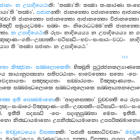
ජානං
න
උපාදියෙථා
ති
: ‘
තස‍්මා
’
ති
:
තස‍්මා
තංකාරණා
තංහෙ
ායා
’
ති
‘
තස‍්මා
’.
පජාන
න‍්ති
:
ජානන‍්තො
පජානන‍්තො
ආජානන
ච‍්චා
’
ති
ජානන‍්තො
පජානන‍්තො
ආජානන‍්තො
විජානන‍්තො
ිඤ‍්චි
සමුයදධම‍්මං
සබ‍්බං
තං
නිරොධධම‍්ම
’
න‍්ති
ජානන‍්ත
්තො
.
න
උපාදියෙථා
ති
රූපං
නාදියෙය්‍ය
න
උපාදියෙය්‍ය
න
ග
ඤ‍්ඤාණං
-
ගතිං
-
උප‍්පත‍්තිං
-
පටිසන්‍ධිං
-
භවං
-
සංසාරං
-
වට‍්ටං
නාදි
්‍යා
ති
‘
තස‍්මා
පජානං
න
උපාදියෙථ
.’
326
තො
කිඤ‍්චනං
සබ‍්බලොකෙති
:
භික‍්ඛූති
පුථුජ‍්ජනකල්‍යාණක
යෙ
කායානුපස‍්සනා
සතිපට‍්ඨානං
භාවෙන‍්තො
සතො
-
පෙ
වෙදනාගතං
සඤ‍්ඤාගතං
සඞ‍්ඛාරගතං
විඤ‍්ඤාණගතං
ලොකෙ
සබ‍්බඛන්‍ධලොකෙ
සබ‍්බධාතුලොකෙ
සබ‍්බආයතනලොක
‍්තෙ
ඉති
පෙක‍්ඛමානො
ති
: ‘
ආදානසත‍්තා
’
වුච‍්චන‍්ති
යෙ
රූප
‍්ඤං
-
සංඛාරෙ
-
විඤ‍්ඤාණං
-
ගතිං
-
උප‍්පත‍්තිං
-
පටිසන්‍ධිං
-
භවං
-
සං
ි
.
ඉතීති
පදසන්‍ධි
-
පෙ
-
පදානුපුබ‍්බතා
මෙතං
ඉතීති
ානො
නිජ‍්ඣායමානො
උපනිජ‍්ඣායමානො
උපපරික‍්ඛමානො
ං
මච‍්චුධෙය්‍යෙ
විසත‍්ත
න‍්ති
: ‘
පජාති
සත‍්තාධිවචනං
’
මච‍්චු
ෙ
මාරධෙය්‍යෙ
මරණධෙය්‍යෙ
සත‍්තා
විසත‍්තා
ලග‍්ගා
ලග‍්ග