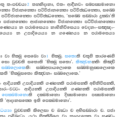
තු
තංපච‍්චයා
තන‍්නිදානා
,
එතං
ආදීනවං
සම‍්පස‍්සමානො
2
‍්තො
විජානන‍්තො
පටිවිජානන‍්තො
පටිවිජ‍්ඣන‍්තො
,
සබ‍්බෙ
පටිවිජානන‍්තො
පටිවිජ‍්ඣන‍්තො
, ‘
සබ‍්බෙ
සඞ‍්ඛාරා
දුක‍්ඛා
’
ති
ො
පජානන‍්තො
ආජානන‍්තො
විජානන‍්තො
පටිවිජානන‍්තො
ණ‍්හෙය්‍ය
න
පරාමසෙය්‍ය
නාභිනිවිසෙය්‍ය
වෙදනං
-
සඤ‍්ඤං
-
යෙය්‍ය
න
උපාදියෙය්‍ය
න
ගණ‍්හෙය්‍ය
න
පරාමසෙය්‍ය
ො
වා
භික‍්ඛු
සෙඛො
වා
භික‍්ඛු
.
සතො
ති
චතූහි
කාරණෙහි
1
-
සො
වුච‍්චති
සතොති
‘
භික‍්ඛු
සතො
’.
කිඤ‍්චන
න‍්ති
:
කිඤ‍්චි
.
සබ‍්බලොකෙ
ති
:
සබ‍්බඅපායලොකෙ
සබ‍්බමනුස‍්සලොකෙ
ෙති
‘
භික‍්ඛුසතො
කිඤ‍්චනං
සබ‍්බලොකෙ
.’
ං
ආදියන‍්ති
උපාදියන‍්ති
ගණ‍්හන‍්ති
පරාමසන‍්ති
අභිනිවිසන‍්ති
,
සාරං
-
වට‍්ටං
ආදියන‍්ති
උපාදියන‍්ති
ගණ‍්හන‍්ති
පරාමසන‍්ති
.
පෙක‍්ඛමානො
ති
දක‍්ඛමානො
දිස‍්සමානො
පස‍්සමානො
ති
‘
ආදානසත‍්තෙ
ඉති
පෙක‍්ඛමානො
’.
ධෙය්‍යා
වුච‍්චන‍්ති
කිලෙසා
ච
ඛන්‍ධා
ච
අභිසඞ‍්ඛාරා
ච
.
පජා
ිතා
පළිබුද‍්ධා
.
යථා
භිත‍්තිඛිලෙ
වා
නාගදන‍්තෙ
වා
භණ‍්ඩං