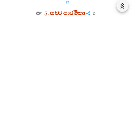
312
5.
සච‍්ච
පාරමිතා
7.
කපිරාජ
චරියං
307.
යදා
අහං
කපි
ආසිං
නදී
කූලෙ
දරීසයෙ
පීළිතො
සුංසුමාරෙන
ගමනං
නලභාමිහං
1
2
308.
යම‍්හොකාසෙ
අහං
ඨත්‍වා
ඔර
පාරං
පතාමහං
3
තත්‍ථච‍්ඡි
සත‍්තු
වධකො
කුම‍්හීලො
ලුද‍්ද
දස‍්සනො
.
4
5
309.
සොමං
අසංසි
එහීති
අහමෙමීති
තං
වදිං
6
7
8
තස‍්ස
මත්‍ථකමක‍්කම‍්ම
පරකුලෙ
පතිට‍්ඨහිං
.
310.
න
තස‍්ස
අලිකං
භණිතං
යථා
වාචං
අකාසහං
සච‍්චෙන
මෙ
සමො
නත්‍ථි
එසා
මෙ
සච‍්ච
පාරමීති
.
කපිරාජ
චරියං
සත‍්තමං
.
8.
සච‍්ච
තාපස
චරියං