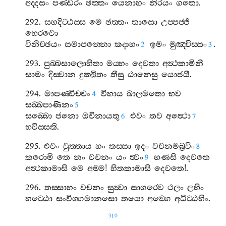
අද‍්දසං
පණ‍්ඩරං
ඡත‍්තං
යෙනාහං
නිරයං
ගතො
.
292.
සහදිට‍්ඨස‍්ස
මෙ
ඡත‍්තං
තාසො
උප‍්පජ‍්ජි
භෙරවො
විනිච‍්ඡයං
සමාපන‍්නො
කදාහං
ඉමං
මුඤ‍්චිස‍්සං
.
2
3
293.
පුබ‍්බසාලොහිතා
මය‍්හං
දෙවතා
අත්‍ථකාමිනී
සාමං
දිස‍්වාන
දුක‍්ඛිතං
තීසු
ඨානෙසු
යොජයී
.
294.
මාපණ‍්ඩිච‍්චං
විහාය
බාලමතො
භව
4
සබ‍්බපාණිනං
5
සබ‍්බො
ජනො
ඔචිනායතු
එවං
තව
අත්‍ථො
6
7
භවිස‍්සති
.
295.
එවං
වුත‍්තාය
හං
තස‍්සා
ඉදං
වචනමබ්‍රවිං
8
කරොමි
තෙ
නං
වචනං
යං
ත්‍වං
භණසි
දෙවතෙ
9
අත්‍ථකාමාසි
මෙ
අම‍්ම
!
හිතකාමාසි
දෙවතෙ
!.
296.
තස‍්සාහං
වචනං
සුත්‍වා
සාගරෙව
ථලං
ලභිං
හට‍්ඨො
සංවිග‍්ගමානසො
තයො
අඞ‍්ගෙ
අධිට‍්ඨහිං
.
310