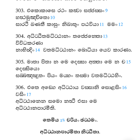
303.
එකොකාසෙ
රථං
කත්‍වා
සජ‍්ජස‍්සං
9
හත්‍ථමුඤ‍්චිතො
10
සාරථී
ඛණතී
කාසුං
නිඛාතුං
පඨවියා
මමං
11
12
304.
අධිට‍්ඨිතමධිට‍්ඨානං
තජ‍්ජෙන‍්තො
13
විවිධකරණා
නාභින්‍දිං
වතමධිට‍්ඨානං
බොධියා
යෙව
කාරණා
.
14
305.
මාතා
පිතා
න
මෙ
දෙස‍්සා
අත‍්තා
මෙ
න
ච
15
දෙස‍්සියො
සබ‍්බඤ‍්ඤුතං
පියං
මය‍්හං
තස‍්මා
වතමධිට‍්ඨහිං
.
306.
එතෙ
අඞ‍්ගෙ
අධිට‍්ඨාය
වස‍්සානි
සොළසිං
16
වසිං
17
අධිට‍්ඨානෙන
සමො
නත්‍ථි
එසා
මෙ
අධිට‍්ඨානපාරමීති
.
තෙමිය
චරියං
ඡට‍්ඨමං
.
18
අධිට‍්ඨානපාරමිතා
නිට‍්ඨිතා
.