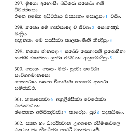
297.
මූගො
අහොසිං
බධිරො
පක‍්ඛො
ගති
විවජ‍්ජිතො
එතෙ
අඞ‍්ගෙ
අධිට‍්ඨාය
වස‍්සානං
සොළසං
වසිං
.
1
298.
තතො
මෙ
හත්‍ථපාදෙ
ච
ජිව‍්හං
සොතඤ‍්ච
2
මද‍්දිය
අනූනතං
මෙ
පස‍්සිත්‍වා
කාලකංණීති
නින්‍දිසුං
3
299.
තතො
ජානපදා
සබ‍්බෙ
සෙනාපති
පුරොහිතා
4
සබ‍්බෙ
එකමනා
හුත්‍වා
ඡඩ‍්ඩනං
අනුමොදිසුං
.
5
300.
සොහං
තෙසං
මතිං
සුත්‍වා
හට‍්ඨො
සංවිග‍්ගමානසො
යස‍්සත්‍ථාය
තපො
චිණ‍්ණො
සොමෙ
අත්‍ථො
සමිජ‍්ඣථ
.
301.
නහාපෙත්‍වා
අනුලිම‍්පිත්‍වා
වෙඨෙත්‍වා
6
රාජවෙඨනං
ඡත‍්තෙන
අභිසිඤ‍්චීත්‍වා
කාරෙසුං
පුර
පදක‍්ඛිණං
.
7
8
302.
සත‍්ත
හං
ධාරයිත්‍වාන
උග‍්ගතෙ
රවිමණ‍්ඩලෙ
රථෙන
මං
නීහරිත්‍වා
සාරථී
වනමුපාගමී
.