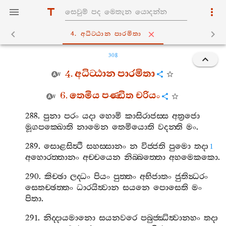
4. අධිට‍්ඨාන පාරමිතා
308
4.
අධිට‍්ඨාන
පාරමිතා
6.
තෙමිය
පණ‍්ඩිත
චරියං
288.
පුනා
පරං
යදා
හොමි
කාසිරාජස‍්ස
අත්‍රජො
මූගපක‍්ඛොති
නාමෙන
තෙමියොති
වදන‍්ති
මං
.
289.
සොළසිත්‍ථි
සහස‍්සානං
න
විජ‍්ජති
පුමො
තදා
1
අහොරත‍්තානං
අච‍්චයෙන
නිබ‍්බත‍්තො
අහමෙකකො
.
290.
කිච‍්ඡා
ලද‍්ධං
පියං
පුත‍්තං
අභිජාතං
ජුතින්‍ධරං
සෙතච‍්ඡත‍්තං
ධාරයිත්‍වාන
සයනෙ
පොසෙති
මං
පිතා
.
291.
නිද‍්දායමානො
සයනවරෙ
පබුජ‍්ඣිත්‍වානහං
තදා