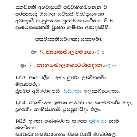
සකවින‍්තී
අවොපුප‍්ඵි
පච‍්චාභිගමනෙන
ච
පරප‍්පසාදී
භිසදො
සුචින‍්තී
වත්‍ථදායකො
අම‍්බදායී
ච
සුමනො
පුප‍්ඵචඞ‍්ගොටියො
’
පි
ච
ගාථෙකසත‍්තතී
වුත‍්තා
ගණිතා
අත්‍ථදස‍්සිහි
.
සකවිත‍්තනියවග‍්ගො
සත‍්තමො
.
8.
නාගසමාලවග‍්ගො
71.
නාගසමාලගත්‍ථෙරාපදානං
1423.
ආපාටලිං
අහං
පුප‍්ඵං
උච‍්චිතස‍්මිං
1
මහාපථෙ
,
2
ඵූපම‍්භි
අභිරොපෙසිං
සිඛිනො
ලොකබන්‍ධුනො
.
1424.
එකතිංසෙ
ඉතො
කප‍්පෙ
යං
කම‍්මමකරිං
තදා
,
දුග‍්ගතිං
නාභිජානාමි
ථූපපූජායිදං
ඵලං
.
1425.
ඉතො
පණ‍්ණරසෙ
කප‍්පෙ
භූමියො
නාම
ඛත‍්තියො
,
සත‍්තරතනසම‍්පන‍්නො
චක‍්කවත‍්තී
මහබ‍්බලො
.