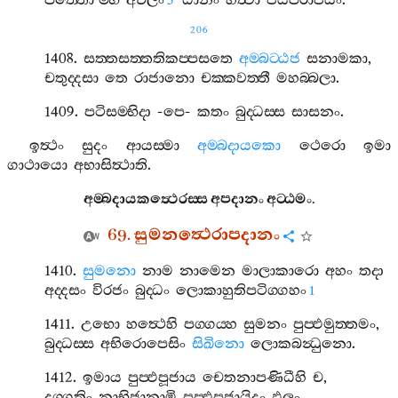
පත‍්තො
’
ම‍්භි
අචලං
ඨානං
හිත්‍වා
ජයපරාජයං
.
5
206
1408.
සත‍්තසත‍්තතිකප‍්පසතෙ
අම‍්බට‍්ඨජ
සනාමකා
,
චතුද‍්දසා
තෙ
රාජානො
චක‍්කවත‍්තී
මහබ‍්බලා
.
1409.
පටිසම‍්භිදා
-
පෙ
-
කතං
බුද‍්ධස‍්ස
සාසනං
.
ඉත්‍ථං
සුදං
ආයස‍්මා
අම‍්බදායකො
ථෙරො
ඉමා
ගාථායො
අභාසිත්‍ථාති
.
අම‍්බදායකත්‍ථෙරස‍්ස
අපදානං
අට‍්ඨමං
.
69.
සුමනත්‍ථෙරාපදානං
1410.
සුමනො
නාම
නාමෙන
මාලාකාරො
අහං
තදා
අද‍්දසං
විරජං
බුද‍්ධං
ලොකාහුතිපටිග‍්ගහං
1
1411.
උභො
හත්‍ථෙහි
පග‍්ගය‍්හ
සුමනං
පුප‍්ඵමුත‍්තමං
,
බුද‍්ධස‍්ස
අභිරොපෙසිං
සිඛිනො
ලොකබන්‍ධුනො
.
1412.
ඉමාය
පුප‍්ඵපූජාය
චෙතනාපණිධීහි
ච
,
දුග‍්ගතිං
නාභිජානාමි
පුප‍්ඵපූජායිදං
ඵලං
.