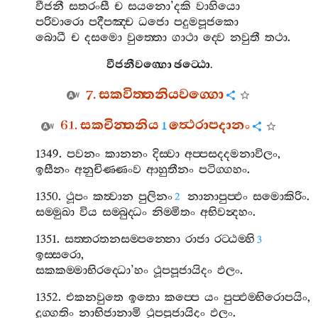
වීජනී
සතරංසී
ච
සයනො
’
දකි
වාහියො
පරිවාරො
පදීපඤ‍්ච
ධජො
පදුමපූජකො
බොධී
ච
දසමො
වුත‍්තො
ගාථා
ද‍්වෙ
නවුතී
තථා
.
වීජනීවග‍්ගො
ඡට‍්ඨො
.
7.
සකවිත‍්තනියවග‍්ගො
61.
සකචින‍්තනිය
ත්‍ථෙරාපදානං
1
1349.
පවනං
කානනං
දිස‍්වා
අප‍්පසදදමනාවිලං
,
ඉසීනං
අනුචිණ‍්ණංව
ආහුතීනං
පටිග‍්ගහං
.
1350.
ථූපං
කත්‍වාන
පුලිනං
නානාපුප‍්ඵං
සමොකිරිං
.
2
සම‍්මුඛා
විය
සම‍්බුද‍්ධං
නිම‍්මිතං
අභිවන්‍දහං
.
1351.
සත‍්තරතනසම‍්පන‍්නො
රාජා
රට‍්ඨම‍්හි
3
ඉස‍්සරො
,
සකකම‍්මාභිරද‍්ධො
’
හං
ථූපපූජායිදං
ඵලං
.
1352.
එකනවුතෙ
ඉතො
කප‍්පෙ
යං
පුප‍්ඵම‍්භිරොපයිං
,
දුග‍්ගතිං
නාභිජානාමි
ථූපපූජායිදං
ඵලං
.