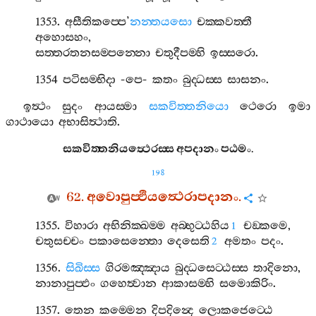
1353.
අසීතිකප‍්පෙ
’
නන‍්තයසො
චක‍්කවත‍්තී
අහොසහං
,
සත‍්තරතනසම‍්පන‍්නො
චතුදීපම‍්හි
ඉස‍්සරො
.
1354
පටිසම‍්භිදා
-
පෙ
-
කතං
බුද‍්ධස‍්ස
සාසනං
.
ඉත්‍ථං
සුදං
ආයස‍්මා
සකවිත‍්තනියො
ථෙරො
ඉමා
ගාථායො
අභාසිත්‍ථාති
.
සකවිත‍්තනියත්‍ථෙරස‍්ස
අපදානං
පඨමං
.
198
62.
අවොපුප‍්ඵියත්‍ථෙරාපදානං
.
1355.
විහාරා
අභිනික‍්ඛම‍්ම
අබ‍්භුට‍්ඨහිය
චඞ‍්කමෙ
,
1
චතුසච‍්චං
පකාසෙන‍්තො
දෙසෙති
අමතං
පදං
.
2
1356.
සිඛිස‍්ස
ගිරමඤ‍්ඤාය
බුද‍්ධසෙට‍්ඨස‍්ස
තාදිනො
,
නානාපුප‍්ඵං
ගහෙත්‍වාන
ආකාසම‍්හි
සමොකිරිං
.
1357.
තෙන
කම‍්මෙන
දිපදින්‍දෙ
ලොකජෙට‍්ඨෙ