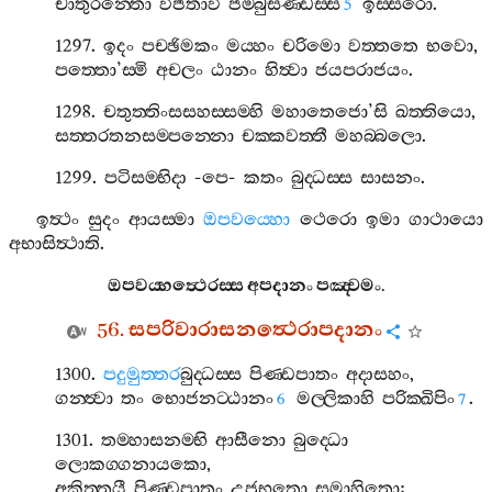
චාතුරන‍්තො
විජිතාවී
ජම‍්බුසණ‍්ඩස‍්ස
ඉස‍්සරො
.
5
1297.
ඉදං
පච‍්ඡිමකං
මය‍්හං
චරිමො
වත‍්තතෙ
භවො
,
පත‍්තො
’
ස‍්මි
අචලං
ඨානං
හිත්‍වා
ජයපරාජයං
.
1298.
චතුත‍්තිංසසහස‍්සම‍්හි
මහාතෙජො
’
සි
ඛත‍්තියො
,
සත‍්තරතනසම‍්පන‍්නො
චක‍්කවත‍්තී
මහබ‍්බලො
.
1299.
පටිසම‍්භිදා
-
පෙ
-
කතං
බුද‍්ධස‍්ස
සාසනං
.
ඉත්‍ථං
සුදං
ආයස‍්මා
ඔපවය‍්හො
ථෙරො
ඉමා
ගාථායො
අභාසිත්‍ථාති
.
ඔපවය‍්හත්‍ථෙරස‍්ස
අපදානං
පඤ‍්චමං
.
56.
සපරිවාරාසනත්‍ථෙරාපදානං
1300.
පදුමුත‍්තර
බුද‍්ධස‍්ස
පිණ‍්ඩපාතං
අදාසහං
,
ගන‍්ත්‍වා
තං
භොජනට‍්ඨානං
මල‍්ලිකාහි
පරික‍්ඛිපිං
.
6
7
1301.
තම‍්හාසනම‍්භි
ආසීනො
බුද‍්ධො
ලොකග‍්ගනායකො
,
අකිත‍්තයී
පිණ‍්ඩපාතං
උජුභූතො
සමාහිතො
: