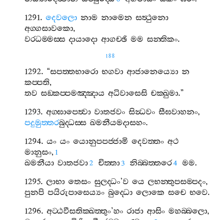
1291.
දෙවලො
නාම
නාමෙන
සත්‍ථුනො
අග‍්ගසාවකො
,
වරධම‍්මස‍්ස
දායාදො
ආගච‍්ඡි
මම
සන‍්තිකං
.
188
1292. “
සපත‍්තභාරො
භගවා
ආජානෙය්‍යො
න
කප‍්පති
,
තව
සඞ‍්කප‍්පමඤ‍්ඤාය
අධිවාසෙසි
චක‍්ඛුමා
.”
1293.
අග‍්ඝාපෙත්‍වා
වාතජවං
සින්‍ධවං
සීඝවාහනං
,
පදුමුත‍්තර
බුද‍්ධස‍්ස
ඛමනීයමදාසහං
.
1294.
යං
යං
යොනුපපජ‍්ජාමි
දෙවත‍්තං
අථ
මානුසං
,
1
ඛමනීයා
වාතජවා
චිත‍්තා
නිබ‍්බත‍්තරෙ
මම
.
2
3
4
1295.
ලාභා
තෙසං
සුලද‍්ධං
’
ව
යෙ
ලභන‍්තුපසම‍්පදං
,
පුනපි
පයිරුපාසෙය්‍යං
බුද‍්ධො
ලොකෙ
සචෙ
භවෙ
.
1296.
අට‍්ඨවීසතික‍්ඛත‍්තුං
’
හං
රාජා
ආසිං
මහබ‍්බලො
,