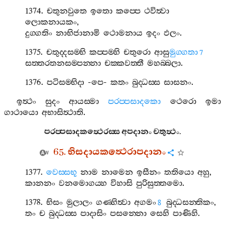
1374.
චතුනවුතෙ
ඉතො
කප‍්පෙ
ථවිත්‍වා
ලොකනායකං
,
දුග‍්ගතිං
නාභිජානාමි
ථොමනාය
ඉදං
ඵලං
.
1375.
චතුද‍්දසම‍්භි
කප‍්පම‍්හි
චතුරො
ආසු
මුග‍්ගතා
7
සත‍්තරතනසම‍්පන‍්නා
චක‍්කවත‍්තී
මහබ‍්බලා
.
1376.
පටිසම‍්භිදා
-
පෙ
-
කතං
බුද‍්ධස‍්ස
සාසනං
.
ඉත්‍ථං
සුදං
ආයස‍්මා
පරප‍්පසාදකො
ථෙරො
ඉමා
ගාථායො
අභාසිත්‍ථාති
.
පරප‍්පසාදකත්‍ථෙරස‍්ස
අපදානං
චතුත්‍ථං
.
65.
භිසදායකත්‍ථෙරාපදානං
1377.
වෙස‍්සභූ
නාම
නාමෙන
ඉසීනං
තතියො
අහු
,
කානනං
වනමොගය‍්හ
විහාසි
පුරිසුත‍්තමො
.
1378.
භිසං
මුලාලං
ගණ‍්හිත්‍වා
අගමං
බුද‍්ධසන‍්තිකං
,
8
තං
ච
බුද‍්ධස‍්ස
පාදාසිං
පසන‍්නො
සෙහි
පාණිහි
.