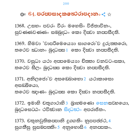
200
64.
පරප‍්පසාදකත්‍ථෙරාපදානං
1368.
උසභං
පවරං
වීරං
මහෙසිං
විජිතාවිනං
,
සුවණ‍්ණවණ‍්ණං
සම‍්බුද‍්ධං
කො
දිස‍්වා
නප‍්පසීදති
.
1369.
හිමවා
‘
වාපරිමෙය්‍යො
සාගරො
’
ව
දුරුත‍්තරො
,
තථෙව
ඣානං
බුද‍්ධස‍්ස
කො
දිස‍්වා
නප‍්පසීදති
.
1
1370.
වසුධා
යථා
අප‍්පමෙය්‍යා
චිත‍්තා
වනවටංසකා
,
තථෙව
සීලං
බුද‍්ධස‍්ස
කො
දිස‍්වා
නප‍්පසීදති
.
1371.
අනිලජො
’
ව
අසඞ‍්ඛොභො
යථාකාසො
2
අසඞ‍්ඛියො
,
තථෙව
ඤාණං
බුද‍්ධස‍්ස
කො
දිස‍්වා
නප‍්පසීදති
.
1372.
ඉමාහි
චතුගාථාහි
බ්‍රාහ‍්මණො
සෙන
සව‍්හයො
,
3
බුද‍්ධසෙට‍්ඨං
ථවිත්‍වාන
සිද‍්ධත්‍ථං
අපරාජිතං
.
1373.
චතුනවුතිකප‍්පානි
දුග‍්ගතිං
නුපපජ‍්ජථ
,
4
සුගතීසු
සුසම‍්පත‍්තිං
අනුභොසි
අනප‍්පකං
.
5
6