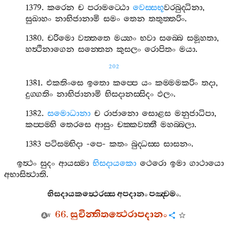
1379.
කරෙන
ච
පරාමට‍්ඨො
වෙස‍්සභූ
වරබුද‍්ධිනා
,
සුඛාහං
නාභිජානාමි
සමං
තෙන
තතුත‍්තරිං
.
1380.
චරිමො
වත‍්තතෙ
මය‍්හං
භවා
සබ‍්බෙ
සමූහතා
,
හත්‍ථිනාගෙන
සන‍්තෙන
කුසලං
රොපිතං
මයා
.
202
1381.
එකතිංසෙ
ඉතො
කප‍්පෙ
යං
කම‍්මමකරිං
තදා
,
දුග‍්ගතිං
නාභිජානාමි
භිසදානස‍්සිදං
ඵලං
.
1382.
සමොධානා
ච
රාජානො
සොළස
මනුජාධිපා
,
කප‍්පම‍්හි
තෙරසෙ
ආසුං
චක‍්කවත‍්තී
මහබ‍්බලා
.
1383
පටිසම‍්භිදා
-
පෙ
-
කතං
බුද‍්ධස‍්ස
සාසනං
.
ඉත්‍ථං
සුදං
ආයස‍්මා
භිසදායකො
ථෙරො
ඉමා
ගාථායො
අභාසිත්‍ථාති
.
භිසදායකත්‍ථෙරස‍්ස
අපදානං
පඤ‍්චමං
.
66.
සුචින‍්තිතත්‍ථෙරාපදානං