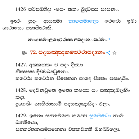
1426
පටිසම‍්භිදා
-
පෙ
-
කතං
බුද‍්ධස‍්ස
සාසනං
.
ඉත්‍ථං
සුදං
ආයස‍්මා
නාගසමාලො
ථෙරො
ඉමා
ගාථායො
අභාසිත්‍ථාති
.
නාගසමාලත්‍ථෙරස‍්ස
අපදානං
පඨමං
.
*
72.
පදසඤ‍්ඤකත්‍ථෙරාපදානං
1427.
අක‍්කන‍්තං
ච
පදං
දිස‍්වා
තිස‍්සස‍්සාදිච‍්චබන්‍ධුනො
.
හට‍්ඨො
හට‍්ඨෙන
චිත‍්තෙන
පාදෙ
චිත‍්තං
පසාදයිං
.
1428.
දෙවනවුතෙ
ඉතො
කප‍්පෙ
යං
සඤ‍්ඤමලභිං
තදා
,
දුග‍්ගතිං
නාභිජානාමි
පදසඤ‍්ඤායිදං
ඵලං
.
1429.
ඉතො
සත‍්තමකෙ
කප‍්පෙ
සුමෙධො
නාම
ඛත‍්තියො
,
සත‍්තරතනසම‍්පන‍්නො
චක‍්කවත‍්තී
මහබ‍්බලො
.