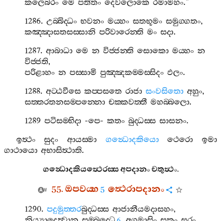
කලෙබරං
මෙ
පතිතං
දෙවලොකෙ
රමාමහං
.”
1286.
උබ‍්බිද‍්ධං
භවනං
මය‍්හං
සතභූමං
සමුග‍්ගතං
,
කඤ‍්ඤාසතසස‍්සානි
පරිවාරෙන‍්ති
මං
සදා
.
1287.
ආබාධා
මෙ
න
විජ‍්ජන‍්ති
සොකො
මය‍්හං
න
විජ‍්ජති
,
පරිළාහං
න
පස‍්සාමි
පුඤ‍්ඤකම‍්මස‍්සිදං
ඵලං
.
1288.
අට‍්ඨවීසෙ
කප‍්පසතෙ
රාජා
සංවසිතො
අහුං
,
සත‍්තරතනසම‍්පන‍්නො
චක‍්කවත‍්තී
මහබ‍්බලො
.
1289
පටිසම‍්භිදා
-
පෙ
-
කතං
බුද‍්ධස‍්ස
සාසනං
.
ඉත්‍ථං
සුදං
ආයස‍්මා
ගන්‍ධොදකියො
ථෙරො
ඉමා
ගාථායො
අභාසිත්‍ථාති
.
ගන්‍ධොදකියත්‍ථෙරස‍්ස
අපදානං
චතුත්‍ථං
.
55.
ඔපවය‍්හ
ත්‍ථෙරාපදානං
5
1290.
පදුමුත‍්තර
බුද‍්ධස‍්ස
ආජානීයමදාසහං
,
නිය්‍යාදෙත්‍වාන
සම‍්බුද‍්ධෙ
අගමාසිං
සකං
ඝරං
.
6