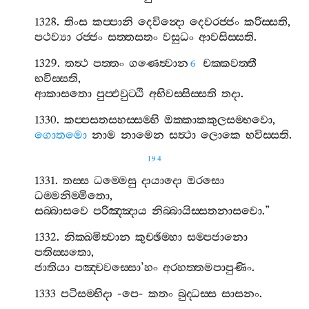
1328.
තිංස
කප‍්පානි
දෙවින්‍දො
දෙවරජ‍්ජං
කරිස‍්සති
,
පථව්‍යා
රජ‍්ජං
සත‍්තසතං
වසුධං
ආවසිස‍්සති
.
1329.
තත්‍ථ
පත‍්තං
ගණෙත්‍වාන
චක‍්කවත‍්තී
6
භවිස‍්සති
,
ආකාසතො
පුප‍්ඵවුට‍්ඨි
අභිවස‍්සිස‍්සති
තදා
.
1330.
කප‍්පසතසහස‍්සම‍්හි
ඔක‍්කාකකුලසම‍්භවො
,
ගොතමො
නාම
නාමෙන
සත්‍ථා
ලොකෙ
භවිස‍්සති
.
194
1331.
තස‍්ස
ධම‍්මෙසු
දායාදො
ඔරසො
ධම‍්මනිම‍්මිතො
,
සබ‍්බාසවෙ
පරිඤ‍්ඤාය
නිබ‍්බායිස‍්සතනාසවො
.”
1332.
නික‍්ඛමිත්‍වාන
කුච‍්ඡිම‍්හා
සම‍්පජානො
පතිස‍්සතො
,
ජාතියා
පඤ‍්චවස‍්සො
’
හං
අරහත‍්තමපාපුණිං
.
1333
පටිසම‍්භිදා
-
පෙ
-
කතං
බුද‍්ධස‍්ස
සාසනං
.