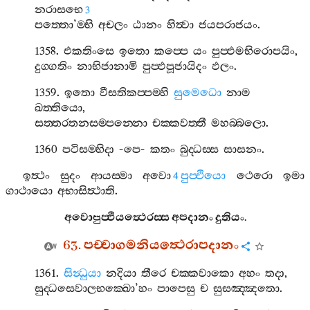
නරාසභෙ
3
පත‍්තො
’
ම‍්භි
අචලං
ඨානං
හිත්‍වා
ජයපරාජයං
.
1358.
එකතිංසෙ
ඉතො
කප‍්පෙ
යං
පුප‍්ඵමභිරොපයිං
,
දුග‍්ගතිං
නාභිජානාමි
පුප‍්ඵපූජායිදං
ඵලං
.
1359.
ඉතො
වීසතිකප‍්පම‍්හි
සුමෙධො
නාම
ඛත‍්තියො
,
සත‍්තරතනසම‍්පන‍්නො
චක‍්කවත‍්තී
මහබ‍්බලො
.
1360
පටිසම‍්භිදා
-
පෙ
-
කතං
බුද‍්ධස‍්ස
සාසනං
.
ඉත්‍ථං
සුදං
ආයස‍්මා
අවො
පුප‍්ඵියො
ථෙරො
ඉමා
4
ගාථායො
අභාසිත්‍ථාති
.
අවොපුප‍්ඵියත්‍ථෙරස‍්ස
අපදානං
දුතියං
.
63.
පච‍්චාගමනියත්‍ථෙරාපදානං
1361.
සින්‍ධුයා
නදියා
තීරෙ
චක‍්කවාකො
අහං
තදා
,
සුද‍්ධසෙවාලභක‍්ඛො
’
හං
පාපෙසු
ච
සුසඤ‍්ඤතො
.