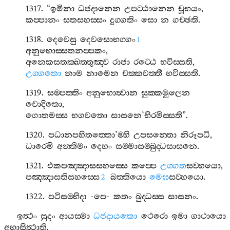
1317. “
ඉමිනා
ධජදානෙන
උපට‍්ඨානෙන
චූභයං
,
කප‍්පානං
සතසහස‍්සං
දුග‍්ගතිං
සො
න
ගච‍්ඡති
.
1318.
දෙවෙසු
දෙවසොභග‍්ගං
1
අනුභොස‍්සතනප‍්පකං
,
අනෙකසතක‍්ඛත‍්තුඤ‍්ච
රාජා
රට‍්ඨෙ
භවිස‍්සති
,
උග‍්ගතො
නාම
නාමෙන
චක‍්කවත‍්තී
භවිස‍්සති
.
1319.
සම‍්පත‍්තිං
අනුභොත්‍වාන
සුක‍්කමූලෙන
චොදිතො
,
ගොතමස‍්ස
භගවතො
සාසනෙ
’
භිරමිස‍්සති
”.
1320.
පධානපහිතත‍්තො
’
ම‍්හි
උපසන‍්තො
නිරූපධි
,
ධාරෙමි
අන‍්තිමං
දෙහං
සම‍්මාසම‍්බුද‍්ධසාසනෙ
.
1321.
එකපඤ‍්ඤාසසහස‍්සෙ
කප‍්පෙ
උග‍්ගත
සව‍්හයො
,
පඤ‍්ඤාසතිසහස‍්සෙ
ඛත‍්තියො
මෙඝ
සව‍්හයො
.
2
1322.
පටිසම‍්භිදා
-
පෙ
-
කතං
බුද‍්ධස‍්ස
සාසනං
.
ඉත්‍ථං
සුදං
ආයස‍්මා
ධජදායකො
ථෙරො
ඉමා
ගාථායො
අභාසිත්‍ථාති
.