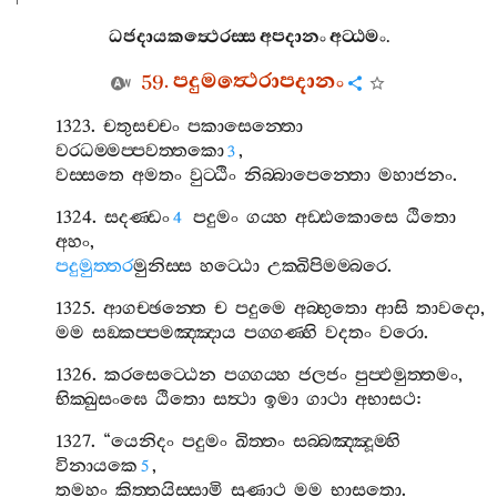
ධජදායකත්‍ථෙරස‍්ස
අපදානං
අට‍්ඨමං
.
59.
පදුමත්‍ථෙරාපදානං
1323.
චතුසච‍්චං
පකාසෙන‍්තො
වරධම‍්මප‍්පවත‍්තකො
,
3
වස‍්සතෙ
අමතං
වුට‍්ඨිං
නිබ‍්බාපෙන‍්තො
මහාජනං
.
1324.
සදණ‍්ඩං
පදුමං
ගය‍්හ
අඩ‍්ඪකොසෙ
ඨිතො
4
අහං
,
පදුමුත‍්තර
මුනිස‍්ස
හට‍්ඨො
උක‍්ඛිපිමම‍්බරෙ
.
1325.
ආගච‍්ඡන‍්තෙ
ච
පදුමෙ
අබ‍්භුතො
ආසි
තාවදො
,
මම
සඞ‍්කප‍්පමඤ‍්ඤාය
පග‍්ගණ‍්හි
වදතං
වරො
.
1326.
කරසෙට‍්ඨෙන
පග‍්ගය‍්හ
ජලජං
පුප‍්ඵමුත‍්තමං
,
භික‍්ඛුසංඝෙ
ඨිතො
සත්‍ථා
ඉමා
ගාථා
අභාසථ
:
1327. “
යෙනිදං
පදුමං
ඛිත‍්තං
සබ‍්බඤ‍්ඤූම‍්හි
විනායකෙ
,
5
තමහං
කිත‍්තයිස‍්සාමි
සුණාථ
මම
භාසතො
.