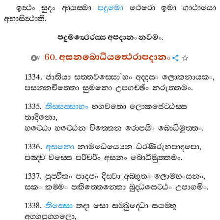
ඉත්‍ථං
සුදං
ආයස‍්මා
පදුමො
ථෙරො
ඉමා
ගාථායො
අභාසිත්‍ථාති
.
පදුමත්‍ථෙරස‍්ස
අපදානං
නවමං
.
60.
අසනබොධියත්‍ථෙරාපදානං
1334.
ජාතියා
සත‍්තවස‍්සො
’
හං
අද‍්දසං
ලොකනායකං
,
පසන‍්නචිත‍්තො
සුමනො
උපගච‍්ඡිං
නරුත‍්තමං
.
1335.
තිස‍්සස‍්සාහං
භගවතො
ලොකජෙට‍්ඨස‍්ස
තාදිනො
,
හට‍්ඨො
හට‍්ඨෙන
චිත‍්තෙන
රොපයිං
බොධිමුත‍්තං
.
1336.
අසනො
නාමධෙය්‍යෙන
ධරණීරුහපාදපො
,
පඤ‍්ච
වස‍්සෙ
පරිචරිං
අසනං
බොධිමුත‍්තමං
.
1337.
පුප‍්ඵිතං
පාදපං
දිස‍්වා
අබ‍්භුතං
ලොමහංසනං
,
සකං
කම‍්මං
පකිත‍්තෙන‍්තො
බුද‍්ධසෙට‍්ඨං
උපාගමිං
.
1338.
තිස‍්සො
තදා
සො
සම‍්බුද‍්ධො
සයම‍්භූ
අග‍්ගපුග‍්ගලො
,