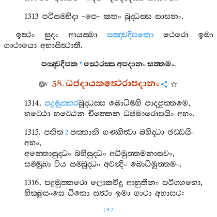
1313
පටිසම‍්භිදා
-
පෙ
-
කතං
බුද‍්ධස‍්ස
සාසනං
.
ඉත්‍ථං
සුදං
ආයස‍්මා
පඤ‍්චදීපකො
ථෙරො
ඉමා
ගාථායො
අභාසිත්‍ථාතී
.
පඤ‍්චදීපක
ත්‍ථෙරස‍්ස
අපදානං
සත‍්තමං
.
*
58.
ධජදායකත්‍ථෙරාපදානං
1314.
පදුමුත‍්තර
බුද‍්ධස‍්ස
බොධිම‍්හි
පාදපුත‍්තමෙ
,
හට‍්ඨො
හට‍්ඨෙන
චිත‍්තෙන
ධජමාරොපයිං
අහං
.
1315.
පතිත
පත‍්තානි
ගණ‍්හිත්‍වා
බහිද‍්ධා
ඡඩ‍්ඩයිං
2
අහං
,
අන‍්තොසුද‍්ධං
බහිසුද‍්ධං
අධිමුත‍්තමනාසවං
,
සම‍්මුඛා
විය
සම‍්බුද‍්ධං
අවන්‍දිං
බොධිමුත‍්තමං
.
1316.
පදුමුත‍්තරො
ලොකවිදූ
ආහුතීනං
පටිග‍්ගහො
,
භික‍්ඛුසංඝෙ
ඨිතො
සත්‍ථා
ඉමා
ගාථා
අභාසථ
:
192