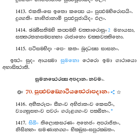
1413.
එකතිංසෙ
ඉතො
කප‍්පෙ
යං
පුප‍්ඵම‍්භිරොපයිං
.
දුග‍්ගතිං
නාභිජානාමි
පුප‍්ඵපූජායිදං
ඵලං
.
1414.
ඡබ‍්බීසතිම‍්හි
කප‍්පම‍්හි
චත‍්තාරොසුං
මහායසා
,
2
සත‍්තරතනසම‍්පන‍්නා
රාජානො
චක‍්කවත‍්තිනො
.
1415.
පටිසම‍්භිදා
-
පෙ
-
කතං
බුද‍්ධස‍්ස
සාසනං
.
ඉත්‍ථං
සුදං
ආයස‍්මා
සුමනො
ථෙරො
ඉමා
ගාථායො
අභාසිත්‍ථාති
.
සුමනත්‍ථෙරස‍්ස
අපදානං
නවමං
.
70.
පුප‍්ඵචඞ‍්ගොටියත්‍ථෙරාපදානං
1416.
අභීතරූපං
සීහංව
අභිජාතංව
කෙසරිං
,
ව්‍යග‍්ඝූසභංව
පවරං
ගරුළග‍්ගංව
පක‍්ඛිනං
.
*
1417.
සිඛිං
තිලොකසරණං
අනෙජං
අපරාජිතං
,
නිසින‍්නං
සමණානග‍්ගං
භික‍්ඛුසංඝපුරක‍්ඛතං
.