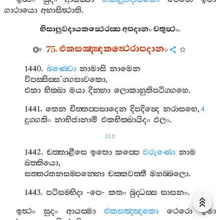
ගාථායො
අභාසිත්‍ථාති
.
භිසාලුවදායකත්‍ථෙරස‍්ස
අපදානං
චතුත්‍ථං
.
75.
එකසඤ‍්ඤකත්‍ථෙරාපදානං
1440.
ඛණ‍්ඩො
නාමාසි
නාමෙන
විපස‍්සිස‍්ස
’
ග‍්ගසාවකො
,
එකා
භික‍්ඛා
මයා
දින‍්නා
ලොකාහුතිපටිග‍්ගහෙ
.
1441.
තෙන
චිත‍්තප‍්පසාදෙන
දිපදින්‍දෙ
නරාසභෙ
,
4
දුග‍්ගතිං
නාභිජානාමි
එකභික‍්ඛායිදං
ඵලං
.
212
1442.
චත‍්තාළීසෙ
ඉතො
කප‍්පෙ
වරුණො
නාම
ඛත‍්තියො
,
සත‍්තරතනසම‍්පන‍්නො
චක‍්කවත‍්තී
මහබ‍්බලො
.
1443.
පටිසම‍්භිදා
-
පෙ
-
කතං
බුද‍්ධස‍්ස
සාසනං
.
ඉත්‍ථං
සුදං
ආයස‍්මා
එකසඤ‍්ඤකො
ථෙරො
ඉමා