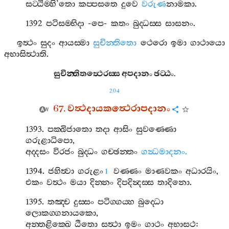
සට‍්ඨිම‍්හි
’
තො
කප‍්පසතෙ
දුවෙ
වරුණ
නාමකා
.
1392
පටිසම‍්භිදා
-
පෙ
-
කතං
බුද‍්ධස‍්ස
සාසනං
.
ඉත්‍ථං
සුදං
ආයස‍්මා
සුචින‍්තිතො
ථෙරො
ඉමා
ගාථායො
අභාසිත්‍ථාති
.
සුචින‍්තිතත්‍ථෙරස‍්ස
අපදානං
ඡට‍්ඨං
.
204
67.
වත්‍ථදායකත්‍ථෙරාපදානං
1393.
පක‍්ඛිජාතො
තදා
ආසිං
සුවණ‍්ණො
ගරුළාධිපො
,
අද‍්දසං
විරජං
බුද‍්ධං
ගච‍්ඡන‍්තං
ගන්‍ධමාදනං
.
1394.
ජහිත්‍වා
ගරුළං
වණ‍්ණං
මාණවකං
අධාරයිං
,
1
එකං
වත්‍ථං
මයා
දින‍්නං
දිපදින්‍දස‍්ස
තාදිනො
.
1395.
තඤ‍්ච
දුස‍්සං
පටිග‍්ගය‍්හ
බුද‍්ධො
ලොකග‍්ගනායකො
,
අන‍්තළික‍්ඛෙ
ඨිතො
සත්‍ථා
ඉමං
ගාථං
අභාසථ
: