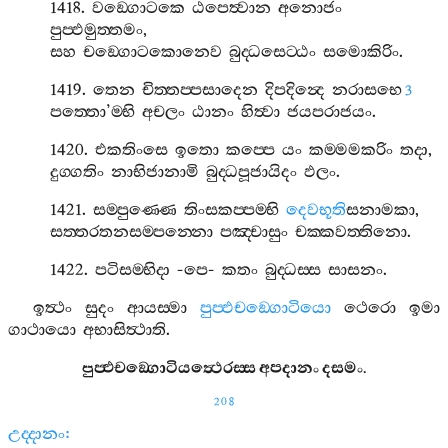
1418.
වඞ‍්ගොටකෙ
ඨපෙත්‍වාන
අනොජං
පුප‍්ඵමුත‍්තමං
,
සහ
චඞ‍්ගොටකොනෙව
බුද‍්ධසෙට‍්ඨං
සමොකිරිං
.
1419.
තෙන
චිත‍්තප‍්පසාදෙන
දිපදින්‍දෙ
නරාසභෙ
3
පත‍්තො
’
ම‍්භි
අචලං
ඨානං
හිත්‍වා
ජයපරාජයං
.
1420.
එකතිංසෙ
ඉතො
කප‍්පෙ
යං
කම‍්මමකරිං
තදා
,
දුග‍්ගතිං
නාභිජානාමි
බුද‍්ධපූජායිදං
ඵලං
.
1421.
සම‍්පුණ‍්ණෙ
තිංසකප‍්පම‍්භි
දෙවභූති
සනාමකා
,
සත‍්තරතනසම‍්පන‍්නො
පඤ‍්චාසුං
චක‍්කවත‍්තිනො
.
1422.
පටිසම‍්භිදා
-
පෙ
-
කතං
බුද‍්ධස‍්ස
සාසනං
.
ඉත්‍ථං
සුදං
ආයස‍්මා
පුප‍්ඵචඞ‍්ගොටියො
ථෙරො
ඉමා
ගාථායො
අභාසිත්‍ථාති
.
පුප‍්ඵචඞ‍්ගොටියත්‍ථෙරස‍්ස
අපදානං
දසමං
.
208
උද‍්දානං
: