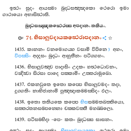
ඉත්‍ථං
සුදං
ආයස‍්මා
බුද‍්ධසඤ‍්ඤකො
ථෙරො
ඉමා
ගාථායො
අභාසිත්‍ථාති
.
බුද‍්ධසඤ‍්ඤකත්‍ථෙරස‍්ස
අපදානං
තතියං
.
74.
භිසාලුවදායකත්‍ථෙරාපදානං
1435.
කානනං
වනමොගය‍්හ
වසාමි
විපිනෙ
අහං
,
3
විපස‍්සිං
අද‍්දසං
බුද‍්ධං
ආහුතීනං
පටිග‍්ගහං
.
1436.
භිසාලුවඤ‍්ච
පාදාසිං
උදකං
හත්‍ථධොවනං
,
වන්‍දිත්‍වා
සිරසා
පාදෙ
පක‍්කාමිං
උත‍්තරාමුඛො
.
1437.
එකනවුතෙ
ඉතො
කප‍්පෙ
භිසාලුවමදං
තදා
,
දුග‍්ගතිං
නාභිජානාමි
පුඤ‍්ඤාකම‍්මස‍්සිදං
ඵලං
.
1438.
ඉතො
තතියකෙ
කප‍්පෙ
භිස
සම‍්මතඛත‍්තියො
,
සත‍්තරතනසම‍්පන‍්නො
චක‍්කවත‍්තී
මහබ‍්බලො
.
1439.
පටිසම‍්භිදා
-
පෙ
-
කතං
බුද‍්ධස‍්ස
සාසනං
.
ඉත්‍ථං
සුදං
ආයස‍්මා
භිසාලුවදායකො
ථෙරො
ඉමා