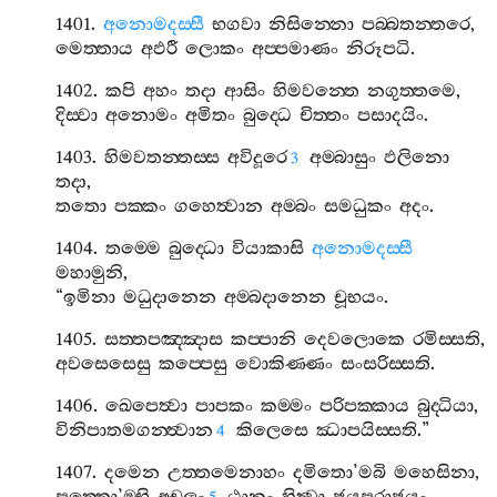
1401.
අනොමදස‍්සී
භගවා
නිසින‍්නො
පබ‍්බතන‍්තරෙ
,
මෙත‍්තාය
අඵරී
ලොකං
අප‍්පමාණං
නිරූපධි
.
1402.
කපි
අහං
තදා
ආසිං
හිමවන‍්තෙ
නගුත‍්තමෙ
,
දිස‍්වා
අනොමං
අමිතං
බුද‍්ධෙ
චිත‍්තං
පසාදයිං
.
1403.
හිමවතන‍්තස‍්ස
අවිදූරෙ
අම‍්බාසුං
ඵලිනො
3
තදා
,
තතො
පක‍්කං
ගහෙත්‍වාන
අම‍්බං
සමධුකං
අදං
.
1404.
තම‍්මෙ
බුද‍්ධො
වියාකාසි
අනොමදස‍්සී
මහාමුනි
,
“
ඉමිනා
මධුදානෙන
අම‍්බදානෙන
චූභයං
.
1405.
සත‍්තපඤ‍්ඤාස
කප‍්පානි
දෙවලොකෙ
රමිස‍්සති
,
අවසෙසෙසු
කප‍්පෙසු
වොකිණ‍්ණං
සංසරිස‍්සති
.
1406.
ඛෙපෙත්‍වා
පාපකං
කම‍්මං
පරිපක‍්කාය
බුද‍්ධියා
,
විනිපාතමගන‍්ත්‍වාන
කිලෙසෙ
ඣාපයිස‍්සති
.”
4
1407.
දමෙන
උත‍්තමෙනාහං
දමිතො
’
මබි
මහෙසිනා
,