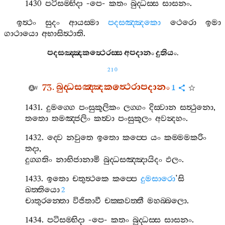
1430
පටිසම‍්භිදා
-
පෙ
-
කතං
බුද‍්ධස‍්ස
සාසනං
.
ඉත්‍ථං
සුදං
ආයස‍්මා
පදසඤ‍්ඤකො
ථෙරො
ඉමා
ගාථායො
අභාසිත්‍ථාති
.
පදසඤ‍්ඤකත්‍ථෙරස‍්ස
අපදානං
දුතියං
.
210
73.
බුද‍්ධසඤ‍්ඤකත්‍ථෙරාපදානං
1
1431.
දුමග‍්ගෙ
පංසුකූලිකං
ලග‍්ගං
දිස‍්වාන
සත්‍ථුනො
,
තතො
තමඤ‍්ජලිං
කත්‍වා
පංසුකූලං
අවන්‍දහං
.
1432.
ද‍්වෙ
නවුතෙ
ඉතො
කප‍්පෙ
යං
කම‍්මමකරිං
තදා
,
දුග‍්ගතිං
නාභිජානාමි
බුද‍්ධසඤ‍්ඤායිදං
ඵලං
.
1433.
ඉතො
චතුත්‍ථකෙ
කප‍්පෙ
දුමසාරො
’
සි
ඛත‍්තියො
2
චාතුරන‍්තො
විජිතාවී
චක‍්කවත‍්තී
මහබ‍්බලො
.
1434.
පටිසම‍්භිදා
-
පෙ
-
කතං
බුද‍්ධස‍්ස
සාසනං
.