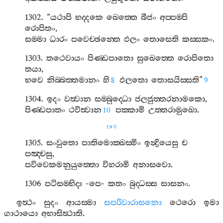
1302. “
යථාපි
භද‍්දකෙ
ඛෙත‍්තෙ
බීජං
අප‍්පම‍්පි
රොපිතං
,
සම‍්මා
ධාරං
පවෙච‍්ඡන‍්තෙ
ඵලං
තොසෙති
කස‍්සකං
.
1303.
තථෙවායං
පිණ‍්ඩපාතො
සුඛෙත‍්තෙ
රොපිතො
තයා
,
භවෙ
නිබ‍්බත‍්තමානං
හි
ඵලතො
තොසයිස‍්සති
”
8
9
1304.
ඉදං
වත්‍වාන
සම‍්බුද‍්ධො
ජලජුත‍්තරනාමකො
,
පිණ‍්ඩපාතං
ථවිත්‍වාන
පක‍්කාමි
උත‍්තරාමුඛො
.
10
190
1305.
සංවුතො
පාතිමොක‍්ඛස‍්මිං
ඉන්‍ද්‍රියෙසු
ච
පඤ‍්චසු
,
පවිවෙකමනුයුත‍්තො
විහරාමි
අනාසවො
.
1306
පටිසම‍්භිදා
-
පෙ
-
කතං
බුද‍්ධස‍්ස
සාසනං
.
ඉත්‍ථං
සුදං
ආයස‍්මා
සපරිවාරාසනො
ථෙරො
ඉමා
ගාථායො
අභාසිත්‍ථාති
.