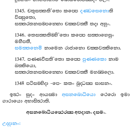
1345.
චතුසත‍්තති
’
තො
කප‍්පෙ
දණ‍්ඩසෙනො
ති
විස‍්සුතො
,
සත‍්තරතනසම‍්පන‍්නො
චක‍්කවත‍්තී
තදා
අහුං
.
1346.
තෙසත‍්තතිම‍්හි
’
තො
කප‍්පෙ
සත‍්තාහෙසුං
මහීපතී
,
සමත‍්තනෙමි
නාමෙන
රාජානො
චක‍්කවත‍්තිනො
.
1347.
පණ‍්ණවීසති
’
තො
කප‍්පෙ
පුණ‍්ණකො
නාම
ඛත‍්තියො
,
සත‍්තරතනසම‍්පන‍්නො
චක‍්කවත‍්තී
මහබ‍්බලො
.
1348
පටිසම‍්භිදා
-
පෙ
-
කතං
බුද‍්ධස‍්ස
සාසනං
.
ඉත්‍ථං
සුදං
ආයස‍්මා
අසනබොධියො
ථෙරො
ඉමා
ගාථායො
අභාසිත්‍ථාති
.
අසනබොධියත්‍ථෙරස‍්ස
අපදානං
දසමං
.
උද‍්දානං
: