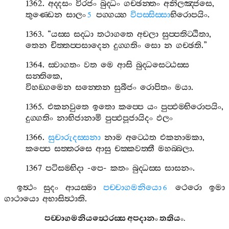
1362.
අද‍්දසං
විරජං
බුද‍්ධං
ගච‍්ඡන‍්තං
අනිලඤ‍්ජසෙ
,
තුණ‍්ඩෙන
සාලං
පග‍්ගය‍්හ
විපස‍්සිස‍්සා
භිරොපයිං
.
5
1363. “
යස‍්ස
සද‍්ධා
තථාගතෙ
අචලා
සුප‍්පතිට‍්ඨිතා
,
තෙන
චිත‍්තප‍්පසාදෙන
දුග‍්ගතිං
සො
න
ගච‍්ඡති
.”
1364.
ස‍්වාගතං
වත
මෙ
ආසි
බුද‍්ධසෙට‍්ඨස‍්ස
සන‍්තිකෙ
,
විහඞ‍්ගමෙන
සන‍්තෙන
සුබීජං
රොපිතං
මයා
.
1365.
එකනවුතෙ
ඉතො
කප‍්පෙ
යං
පුප‍්ඵම‍්භිරොපයිං
,
දුග‍්ගතිං
නාභිජානාමි
පුප‍්ඵපූජායිදං
ඵලං
1366.
සුචාරුදස‍්සනා
නාම
අට‍්ඨෙත
එකනාමකා
,
කප‍්පෙ
සත‍්තරසෙ
ආසු
චක‍්කවත‍්තී
මහබ‍්බලා
.
1367
පටිසම‍්භිදා
-
පෙ
-
කතං
බුද‍්ධස‍්ස
සාසනං
.
ඉත්‍ථං
සුදං
ආයස‍්මා
පච‍්චාගමනියො
ථෙරො
ඉමා
6
ගාථායො
අභාසිත්‍ථාති
.
පච‍්චාගමනියත්‍ථෙරස‍්ස
අපදානං
තතියං
.