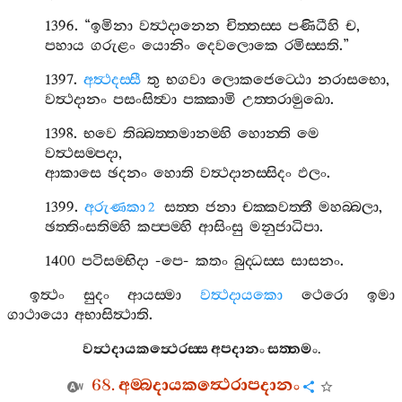
1396. “
ඉමිනා
වත්‍ථදානෙන
චිත‍්තස‍්ස
පණිධීහි
ච
,
පහාය
ගරුළං
යොනිං
දෙවලොකෙ
රමිස‍්සති
.”
1397.
අත්‍ථදස‍්සී
තු
භගවා
ලොකජෙට‍්ඨො
නරාසභො
,
වත්‍ථදානං
පසංසිත්‍වා
පක‍්කාමි
උත‍්තරාමුඛො
.
1398.
භවෙ
තිබ‍්බත‍්තමානම‍්හි
හොන‍්ති
මෙ
වත්‍ථසම‍්පදා
,
ආකාසෙ
ඡදනං
හොති
වත්‍ථදානස‍්සිදං
ඵලං
.
1399.
අරුණකා
සත‍්ත
ජනා
චක‍්කවත‍්තී
මහබ‍්බලා
,
2
ඡත‍්තිංසතිම‍්හි
කප‍්පම‍්හි
ආසිංසු
මනුජාධිපා
.
1400
පටිසම‍්භිදා
-
පෙ
-
කතං
බුද‍්ධස‍්ස
සාසනං
.
ඉත්‍ථං
සුදං
ආයස‍්මා
වත්‍ථදායකො
ථෙරො
ඉමා
ගාථායො
අභාසිත්‍ථාති
.
වත්‍ථදායකත්‍ථෙරස‍්ස
අපදානං
සත‍්තමං
.
68.
අම‍්බදායකත්‍ථෙරාපදානං