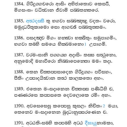
1384.
ගිරිදුග‍්ගචරො
ආසිං
අභිජාතොව
කෙසරී
,
මිගසංඝං
වධිත්‍වාන
ජීවාමි
පබ‍්බතන‍්තරෙ
.
1385.
අත්‍ථදස‍්සී
තු
භගවා
සබ‍්බඤ‍්ඤූ
වදතං
වරො
,
මමුද‍්ධරිතුකාමො
සො
ආගච‍්ඡි
පබ‍්බතුත‍්තමං
.
1386.
පසදඤ‍්ච
මිගං
හන‍්ත්‍වා
භක‍්ඛිතුං
සමුපාගමිං
,
භගවා
තම‍්හි
සමයෙ
භික‍්ඛමානො
උපාගමි
.
1
1387.
වරමංසානි
පග‍්ගය‍්හ
අදාසිං
තස‍්ස
සත්‍ථුනො
,
අනුමොදි
මහාවීරො
නිබ‍්බාපෙන‍්තො
මමං
තදා
.
1388.
තෙන
චිත‍්තප‍්පසාදෙන
ගිරිදුග‍්ගං
පවීසහං
,
පීතිං
උප‍්පාදයිත්‍වාන
තත්‍ථ
කාලකතො
අහං
.
1389.
එතෙන
මංසදානෙන
චිත‍්තස‍්ස
පණිධීහි
ච
,
පණ‍්ණරසෙ
කප‍්පසතෙ
දෙවලොකෙ
රමිං
අහං
.
1390.
අවසෙසෙසු
කප‍්පෙසු
කුසලං
නිචිතං
මයා
,
2
තෙනෙව
මංසදානෙන
බුද‍්ධානුස‍්සරණෙන
ච
.
1391.
අට‍්ඨතිංසම‍්හි
කප‍්පම‍්හි
අට‍්ඨ
දීඝායු
නාමකා
,