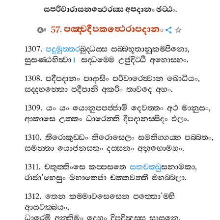
සපරිවාරාසනත්‍ථෙරස‍්ස
අපදානං
ඡට‍්ඨං
.
57.
පඤ‍්චදීපකත්‍ථෙරාපදානං
1307.
පදුමුත‍්තර
බුද‍්ධස‍්ස
සබ‍්බභූතානුකම‍්පිනො
,
සුසණ‍්ඨහිත්‍වා
සද‍්ධම‍්මෙ
උජුදිට‍්ඨි
අහොසහං
.
1
1308.
පදීපදානං
පාදාසිං
පරිවාරෙත්‍වාන
බොධියං
,
සද‍්දහන‍්තො
පදීපානි
අකරිං
තාවදෙ
අහං
.
1309.
යං
යං
යොනුපපජ‍්ජාමි
දෙවත‍්තං
අථ
මානුසං
,
ආකාසෙ
උක‍්කං
ධාරෙන‍්ති
දීපදානස‍්සිදං
ඵලං
.
1310.
තිරොකුඩ‍්ඩං
තිරොසෙලං
සමතිග‍්ගය‍්හ
පබ‍්බතං
,
සමන‍්තා
යොජනසතං
දස‍්සනං
අනුභොමහං
.
1311.
චතුත‍්තිංසෙ
කප‍්පසතෙ
සතචක‍්ඛු
සනාමකා
,
රාජා
’
හෙසුං
මහාතෙජා
චක‍්කවත‍්තී
මහබ‍්බලා
.
1312.
තෙන
කම‍්මාවසෙසෙන
පත‍්තො
’
ම‍්භි
ආසවක‍්ඛයං
,
ධාරෙමි
අන‍්තිමං
දෙහං
දිපදින්‍දස‍්ස
සාසනෙ
.