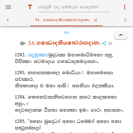
54. ගන්‍ධොදකියත්‍ථෙරාපදානං
186
54.
ගන්‍ධොදකියත්‍ථෙරාපදානං
1282.
පදුමුත‍්තර
බුද‍්ධස‍්ස
මහාබොධිමහො
අහු
,
විචිත‍්තං
ඝටමාදාය
ගන්‍ධොදකමදාසහං
.
1283.
නහාපනකාලෙ
බොධියා
මහාමෙඝො
2
පවස‍්සථ
,
නින‍්නාදො
ච
මහා
ආසි
අසනියා
ඵලන‍්තියා
.
3
1284.
තෙනෙවාසනිවෙගෙන
තථෙ
කාලකතො
අහුං
,
4
දෙවලොකෙ
ඨිතො
සන‍්තො
ඉමං
ගාථං
අභාසහං
.
1285. “
අහො
බුද‍්ධො
!
අහො
ධම‍්මො
!
අහො
නො
සත්‍ථූසම‍්පදා
!