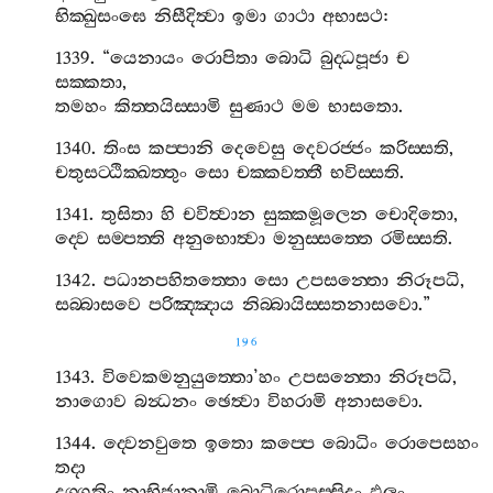
භික‍්ඛුසංඝෙ
නිසීදිත්‍වා
ඉමා
ගාථා
අභාසථ
:
1339. “
යෙනායං
රොපිතා
බොධි
බුද‍්ධපූජා
ච
සක‍්කතා
,
තමහං
කිත‍්තයිස‍්සාමි
සුණාථ
මම
භාසතො
.
1340.
තිංස
කප‍්පානි
දෙවෙසු
දෙවරජ‍්ජං
කරිස‍්සති
,
චතුසට‍්ඨික‍්ඛත‍්තුං
සො
චක‍්කවත‍්තී
භවිස‍්සති
.
1341.
තුසිතා
හි
චවිත්‍වාන
සුක‍්කමූලෙන
චොදිතො
,
ද‍්වෙ
සම‍්පත‍්ති
අනුභොත්‍වා
මනුස‍්සත‍්තෙ
රමිස‍්සති
.
1342.
පධානපහිතත‍්තො
සො
උපසන‍්තො
නිරූපධි
,
සබ‍්බාසවෙ
පරිඤ‍්ඤාය
නිබ‍්බායිස‍්සතනාසවො
.”
196
1343.
විවෙකමනුයුත‍්තො
’
හං
උපසන‍්තො
නිරූපධි
,
නාගොව
බන්‍ධනං
ඡෙත්‍වා
විහරාමි
අනාසවො
.
1344.
ද‍්වෙනවුතෙ
ඉතො
කප‍්පෙ
බොධිං
රොපෙසහං
තදා
දුග‍්ගතිං
නාභිජානාමි
බොධිරොපස‍්සිදං
ඵලං
.