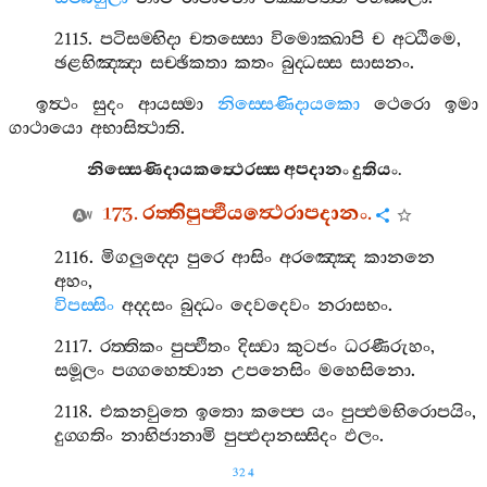
2115.
පටිසම‍්භිදා
චතස‍්සො
විමොක‍්ඛාපි
ච
අට‍්ඨිමෙ
,
ඡළභිඤ‍්ඤා
සච‍්ඡිකතා
කතං
බුද‍්ධස‍්ස
සාසනං
.
ඉත්‍ථං
සුදං
ආයස‍්මා
නිස‍්සෙණිදායකො
ථෙරො
ඉමා
ගාථායො
අභාසිත්‍ථාති
.
නිස‍්සෙණිදායකත්‍ථෙරස‍්ස
අපදානං
දුතියං
.
173.
රත‍්තිපුප‍්ඵියත්‍ථෙරාපදානං
.
2116.
මිගලුද‍්දො
පුරෙ
ආසිං
අරඤ‍්ඤෙ
කානනෙ
අහං
,
විපස‍්සිං
අද‍්දසං
බුද‍්ධං
දෙවදෙවං
නරාසභං
.
2117.
රත‍්තිකං
පුප‍්ඵිතං
දිස‍්වා
කුටජං
ධරණීරුහං
,
සමූලං
පග‍්ගහෙත්‍වාන
උපනෙසිං
මහෙසිනො
.
2118.
එකනවුතෙ
ඉතො
කප‍්පෙ
යං
පුප‍්ඵමභිරොපයිං
,
දුග‍්ගතිං
නාභිජානාමි
පුප‍්ඵදානස‍්සිදං
ඵලං
.
324