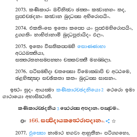
2073.
කණිකාරං
ඔචිනිත්‍වා
ඡත‍්තං
කත්‍වානහං
තද
,
පුප‍්ඵච‍්ඡදනං
කත්‍වාන
බුද‍්ධස‍්ස
අභිරොපයිං
.
2074.
එකතිංසෙ
ඉතො
කප‍්පෙ
යං
පුප‍්ඵමභිරොපයිං
,
දුග‍්ගතිං
නාභිජානාමි
බුද‍්ධපූජායිදං
ඵලං
.
2075.
ඉතො
වීසතිකප‍්පම‍්හි
සොණ‍්ණාභා
අට‍්ඨඛත‍්තියා
,
සත‍්තරතනසම‍්පන‍්නා
චක‍්කවත‍්තී
මහබ‍්බලා
.
2076.
පටිසම‍්භිදා
චතස‍්සො
විමොක‍්ඛාපි
ච
අට‍්ඨමෙ
,
ඡළභිඤ‍්ඤා
සච‍්ඡිකතා
කතං
බුද‍්ධස‍්ස
සාසනං
.
ඉත්‍ථං
සුදං
ආයස‍්මා
කණිකාරච‍්ඡදනියො
ථෙරො
ඉමා
2
ගාථායො
අභාසිත්‍ථාති
.
කණිකාරච‍්ඡදනිය
ත්‍ථෙරස‍්ස
අපදානං
පඤ‍්චමං
.
3
166.
සප‍්පිදායකත්‍ථෙරාපදානං
.
2077.
ඵුස‍්සො
නාමාථ
භගවා
ආහුතීනං
පටිග‍්ගහො
,