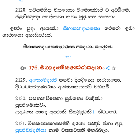
2128.
පටිසම‍්භිදා
චතස‍්සො
විමොක‍්ඛාපි
ච
අට‍්ඨිමෙ
,
ඡළභිඤ‍්ඤා
සච‍්ඡිකතා
කතං
බුද‍්ධස‍්ස
සාසනං
.
ඉත්‍ථං
සුදං
ආයස‍්මා
සීහාසනදායකො
ථෙරො
ඉමා
ගාථායො
අභාසිත්‍ථාති
.
සීහාසනදායකත්‍ථෙරස‍්ස
අපදානං
පඤ‍්චමං
.
326
176.
මග‍්ගදත‍්තිකත්‍ථෙරාපදානං
2129.
අනොමදස‍්සී
භගවා
දිපදින්‍දො
නරාසභො
,
දිට‍්ඨධම‍්මසුඛත්‍ථාය
අබ‍්භොකාසම‍්හි
චඞ‍්කමි
.
2130.
පසන‍්නචිත‍්තො
සුමනො
වන්‍දිත්‍වා
පුප‍්ඵමොකිරිං
,
උද‍්ධතෙ
පාදෙ
පුප‍්ඵානි
සීසමුද‍්ධනි
තිට‍්ඨරෙ
.
1
2131.
වීසකප‍්පසහස‍්සම‍්හි
ඉතො
පඤ‍්ච
ජනා
අහූ
,
පුප‍්ඵච‍්ඡදනියා
නාම
චක‍්කවත‍්තී
මහබ‍්බලා
.