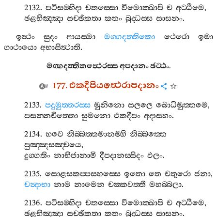
2132.
පටිසම‍්භිදා
චතස‍්සො
විමොක‍්ඛාපි
ච
අට‍්ඨිමෙ
,
ඡළභිඤ‍්ඤා
සච‍්ඡිකතා
කතං
බුද‍්ධස‍්ස
සාසනං
.
ඉත්‍ථං
සුදං
ආයස‍්මා
මග‍්ගදත‍්තිකො
ථෙරො
ඉමා
ගාථායො
අභාසිත්‍ථාති
.
මග‍්ගදත‍්තිකත්‍ථෙරස‍්ස
අපදානං
ඡට‍්ඨං
.
177.
එකදීපියත්‍ථෙරාපදානං
2133.
පදුමුත‍්තරස‍්ස
මුනිනො
සලලෙ
බොධිමුත‍්තමෙ
,
පසන‍්නචිත‍්තො
සුමනො
එකදීපං
අදාසහං
.
2134.
භවෙ
නිබ‍්බත‍්තමානම‍්හි
නිබ‍්බත‍්තෙ
පුඤ‍්ඤසඤ‍්චයෙ
,
දුග‍්ගතිං
නාභිජානාමි
දීපදානස‍්සිදං
ඵලං
.
2135.
සොළසකප‍්පසහස‍්සෙ
ඉතො
තෙ
චතුරො
ජනා
,
චන්‍දාභා
නාම
නාමෙන
චක‍්කවත‍්තී
මහබ‍්බලා
.
2136.
පටිසම‍්භිදා
චතස‍්සො
විමොක‍්ඛාපි
ච
අට‍්ඨිමෙ
,
ඡළභිඤ‍්ඤා
සච‍්ඡිකතා
කතං
බුද‍්ධස‍්ස
සාසනං
.