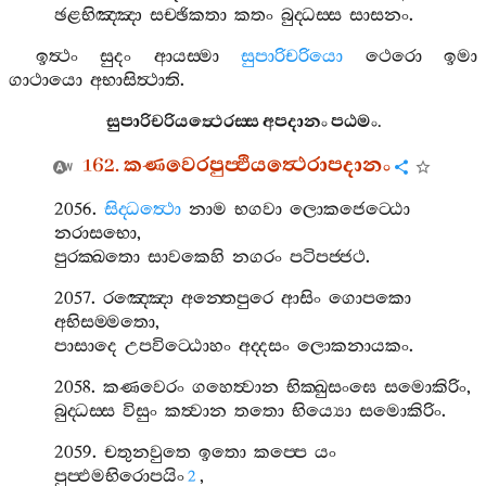
ඡළභිඤ‍්ඤා
සච‍්ඡිකතා
කතං
බුද‍්ධස‍්ස
සාසනං
.
ඉත්‍ථං
සුදං
ආයස‍්මා
සුපාරිචරියො
ථෙරො
ඉමා
ගාථායො
අභාසිත්‍ථාති
.
සුපාරිචරියත්‍ථෙරස‍්ස
අපදානං
පඨමං
.
162.
කණවෙරපුප‍්ඵියත්‍ථෙරාපදානං
2056.
සිද‍්ධත්‍ථො
නාම
භගවා
ලොකජෙට‍්ඨො
නරාසභො
,
පුරක‍්ඛතො
සාවකෙහි
නගරං
පටිපජ‍්ජථ
.
2057.
රඤ‍්ඤො
අන‍්තෙපුරෙ
ආසිං
ගොපකො
අභිසම‍්මතො
,
පාසාදෙ
උපවිට‍්ඨොහං
අද‍්දසං
ලොකනායකං
.
2058.
කණවෙරං
ගහෙත්‍වාන
භික‍්ඛුසංඝෙ
සමොකිරිං
,
බුද‍්ධස‍්ස
විසුං
කත්‍වාන
තතො
භිය්‍යො
සමොකිරිං
.
2059.
චතුනවුතෙ
ඉතො
කප‍්පෙ
යං
පුප‍්ඵමභිරොපයිං
,
2