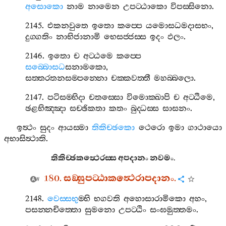
අසොකො
නාම
නාමෙන
උපට‍්ඨාකො
විපස‍්සිනො
.
2145.
එකනවුතෙ
ඉතො
කප‍්පෙ
යමොසධමදාසභං
,
දුග‍්ගතිං
නාභිජානාමි
භෙසජ‍්ජස‍්ස
ඉදං
ඵලං
.
2146.
ඉතො
ච
අට‍්ඨමෙ
කප‍්පෙ
සබ‍්බොසධ
සනාමකො
,
සත‍්තරතනසම‍්පන‍්නො
චක‍්කවත‍්තී
මහබ‍්බලො
.
2147.
පටිසම‍්භිදා
චතස‍්සො
විමොක‍්ඛාපි
ච
අට‍්ඨිමෙ
,
ඡළභිඤ‍්ඤා
සච‍්ඡිකතා
කතං
බුද‍්ධස‍්ස
සාසනං
.
ඉත්‍ථං
සුදං
ආයස‍්මා
තිකිච‍්ඡකො
ථෙරො
ඉමා
ගාථායො
අභාසිත්‍ථාති
.
තිකිච‍්ඡකත්‍ථෙරස‍්ස
අපදානං
නවමං
.
180.
සඞ‍්ඝුපට‍්ඨාකත්‍ථෙරාපදානං
.
2148.
වෙස‍්සභු
ම‍්භි
භගවති
අහොසාරාමිකො
අහං
,
පසන‍්නචිත‍්තො
සුමනො
උපට‍්ඨිං
සංඝමුත‍්තමං
.