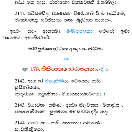
අට‍්ඨ
තෙ
ආසුං
රාජානො
චක‍්කවත‍්තී
මහබ‍්බලා
.
2141.
පටිසම‍්භිදා
චතස‍්සො
විමොක‍්ඛාපි
ච
අට‍්ඨිමෙ
,
ඡළභිඤ‍්ඤා
සච‍්ඡිකතා
කතං
බුද‍්ධස‍්ස
සාසනං
.
ඉත්‍ථං
සුදං
ආයස‍්මා
මණිපූජකො
ථෙරො
ඉමා
ගාථායො
අභාසිත්‍ථාති
.
මණිපූජකත්‍ථෙරස‍්ස
අපදානං
අට‍්ඨමං
.
328
179.
තිකිච‍්ඡකත්‍ථෙරාපදානං
.
2142.
නගරෙ
බන්‍ධුමති
යා
වෙජ‍්ජො
ආසිං
සුසික‍්ඛිතො
,
ආතුරානං
සදුක‍්ඛානං
මහාජනසුඛාවහො
.
1
2143.
ව්‍යාධිතං
සමණං
දිස‍්වා
සීලවන‍්තං
මහාජුතිං
,
පසන‍්නචිත‍්තො
සුමනො
භෙසජ‍්ජමදදිං
තදා
.
2144.
අරොගො
ආසි
තෙනෙව
සමණො
සංවුතින්‍ද්‍රියො
,