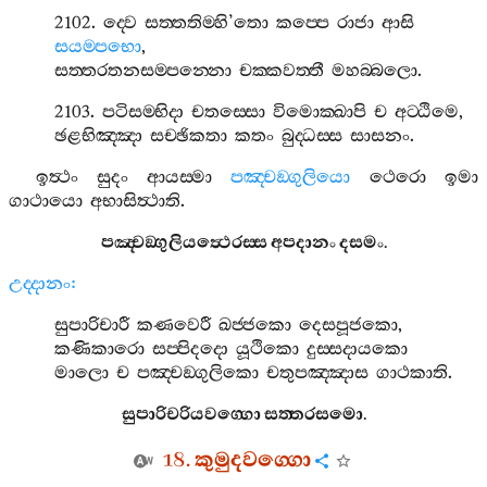
2102.
ද‍්වෙ
සත‍්තතිම‍්හි
’
තො
කප‍්පෙ
රාජා
ආසි
සයම‍්පභො
,
සත‍්තරතනසම‍්පන‍්නො
චක‍්කවත‍්තී
මහබ‍්බලො
.
2103.
පටිසම‍්භිදා
චතස‍්සො
විමොක‍්ඛාපි
ච
අට‍්ඨිමෙ
,
ඡළභිඤ‍්ඤා
සච‍්ඡිකතා
කතං
බුද‍්ධස‍්ස
සාසනං
.
ඉත්‍ථං
සුදං
ආයස‍්මා
පඤ‍්චඞ‍්ගුලියො
ථෙරො
ඉමා
ගාථායො
අභාසිත්‍ථාති
.
පඤ‍්චඞ‍්ගුලියත්‍ථෙරස‍්ස
අපදානං
දසමං
.
උද‍්දානං
:
සුපාරිචාරී
කණවෙරී
ඛජ‍්ජකො
දෙසපූජකො
,
කණිකාරො
සප‍්පිදදො
යූථිකො
දුස‍්සදායකො
මාලො
ච
පඤ‍්චඞ‍්ගුලිකො
චතුපඤ‍්ඤාස
ගාථකාති
.
සුපාරිචරියවග‍්ගො
සත‍්තරසමො
.
18.
කුමුදවග‍්ගො