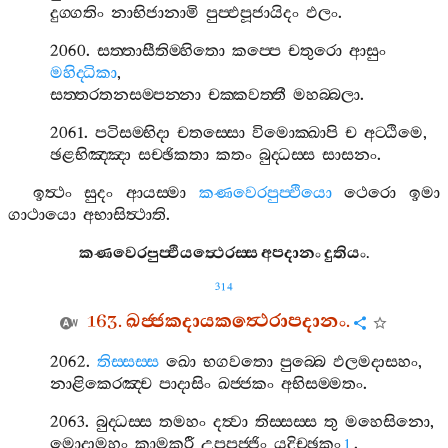
දුග‍්ගතිං
නාභිජානාමි
පුප‍්ඵපූජායිදං
ඵලං
.
2060.
සත‍්තාසීතිම‍්හිතො
කප‍්පෙ
චතුරො
ආසුං
මහිද‍්ධිකා
,
සත‍්තරතනසම‍්පන‍්නා
චක‍්කවත‍්තී
මහබ‍්බලා
.
2061.
පටිසම‍්භිදා
චතස‍්සො
විමොක‍්ඛාපි
ච
අට‍්ඨිමෙ
,
ඡළභිඤ‍්ඤා
සච‍්ඡිකතා
කතං
බුද‍්ධස‍්ස
සාසනං
.
ඉත්‍ථං
සුදං
ආයස‍්මා
කණවෙරපුප‍්ඵියො
ථෙරො
ඉමා
ගාථායො
අභාසිත්‍ථාති
.
කණවෙරපුප‍්ඵියත්‍ථෙරස‍්ස
අපදානං
දුතියං
.
314
163.
ඛජ‍්ජකදායකත්‍ථෙරාපදානං
.
2062.
තිස‍්සස‍්ස
ඛො
භගවතො
පුබ‍්බෙ
ඵලමදාසහං
,
නාළිකෙරඤ‍්ච
පාදාසිං
ඛජ‍්ජකං
අභිසම‍්මතං
.
2063.
බුද‍්ධස‍්ස
තමහං
දත්‍වා
තිස‍්සස‍්ස
තු
මහෙසිනො
,
මොදාමහං
කාමකරී
උපපජ‍්ජිං
යදිච‍්ඡකං
.
1