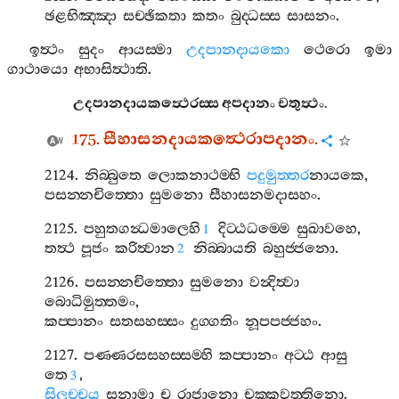
ඡළභිඤ‍්ඤා
සච‍්ඡිකතා
කතං
බුද‍්ධස‍්ස
සාසනං
.
ඉත්‍ථං
සුදං
ආයස‍්මා
උදපානදායකො
ථෙරො
ඉමා
ගාථායො
අභාසිත්‍ථාති
.
උදපානදායකත්‍ථෙරස‍්ස
අපදානං
චතුත්‍ථං
.
175.
සීහාසනදායකත්‍ථෙරාපදානං
.
2124.
නිබ‍්බුතෙ
ලොකනාථම‍්භි
පදුමුත‍්තර
නායකෙ
,
පසන‍්නචිත‍්තො
සුමනො
සීහාසනමදාසහං
.
2125.
පහුතගන්‍ධමාලෙහි
දිට‍්ඨධම‍්මෙ
සුඛාවහෙ
,
1
තත්‍ථ
පූජං
කරිත්‍වාන
නිබ‍්බායති
බහුජ‍්ජනො
.
2
2126.
පසන‍්නචිත‍්තො
සුමනො
වන්‍දිත්‍වා
බොධිමුත‍්තමං
,
කප‍්පානං
සතසහස‍්සං
දුග‍්ගතිං
නූපපජ‍්ජහං
.
2127.
පණ‍්ණරසසහස‍්සම‍්හි
කප‍්පානං
අට‍්ඨ
ආසු
තෙ
,
3
සිලුච‍්චය
සනාමා
ච
රාජානො
චක‍්කවත‍්තිනො
.