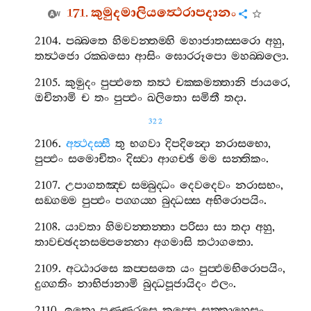
171.
කුමුදමාලියත්‍ථෙරාපදානං
2104.
පබ‍්බතෙ
හිමවන‍්තම‍්හි
මහාජාතස‍්සරො
අහු
,
තත්‍ථජො
රක‍්ඛසො
ආසිං
ඝොරරූපො
මහබ‍්බලො
.
2105.
කුමුදං
පුප‍්ඵතෙ
තත්‍ථ
චක‍්කමත‍්තානි
ජායරෙ
,
ඔචිනාමි
ච
තං
පුප‍්ඵං
ඛලිතො
සමිතී
තදා
.
322
2106.
අත්‍ථදස‍්සී
තු
භගවා
දිපදින්‍දො
නරාසභො
,
පුප‍්ඵං
සමොචිතං
දිස‍්වා
ආගච‍්ඡි
මම
සන‍්තිකං
.
2107.
උපාගතඤ‍්ච
සම‍්බුද‍්ධං
දෙවදෙවං
නරාසභං
,
සඞ‍්ගම‍්ම
පුප‍්ඵං
පග‍්ගය‍්හ
බුද‍්ධස‍්ස
අභිරොපයිං
.
2108.
යාවතා
හිමවන‍්තන‍්තා
පරිසා
සා
තදා
අහු
,
තාවච‍්ඡදනසම‍්පන‍්නො
අගමාසි
තථාගතො
.
2109.
අට‍්ඨාරසෙ
කප‍්පසතෙ
යං
පුප‍්ඵමභිරොපයිං
,
දුග‍්ගතිං
නාභිජානාමි
බුද‍්ධපූජායිදං
ඵලං
.
2110.
ඉතො
පණ‍්ණරසෙ
කප‍්පෙ
සත‍්තාහෙසුං