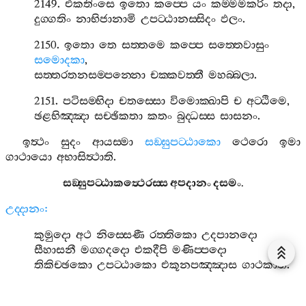
2149.
එකතිංසෙ
ඉතො
කප‍්පෙ
යං
කම‍්මමකරිං
තදා
,
දුග‍්ගතිං
නාභිජානාමි
උපට‍්ඨානස‍්සිදං
ඵලං
.
2150.
ඉතො
තෙ
සත‍්තමෙ
කප‍්පෙ
සත‍්තෙවාසුං
සමොදකා
,
සත‍්තරතනසම‍්පන‍්නො
චක‍්කවත‍්තී
මහබ‍්බලා
.
2151.
පටිසම‍්භිදා
චතස‍්සො
විමොක‍්ඛාපි
ච
අට‍්ඨිමෙ
,
ඡළභිඤ‍්ඤා
සච‍්ඡිකතා
කතං
බුද‍්ධස‍්ස
සාසනං
.
ඉත්‍ථං
සුදං
ආයස‍්මා
සඞ‍්ඝුපට‍්ඨාකො
ථෙරො
ඉමා
ගාථායො
අභාසිත්‍ථාති
.
සඞ‍්ඝුපට‍්ඨාකත්‍ථෙරස‍්ස
අපදානං
දසමං
.
උද‍්දානං
:
කුමුදො
අථ
නිස‍්සෙණී
රත‍්තිකො
උදපානදො
සීහාසනී
මග‍්ගදදො
එකදීපි
මණිප‍්පදො
තිකිච‍්ඡකො
උපට‍්ඨාකො
එකූනපඤ‍්ඤාස
ගාථකාති
.
කුමුදවග‍්ගො
අට‍්ඨාරසමො
.