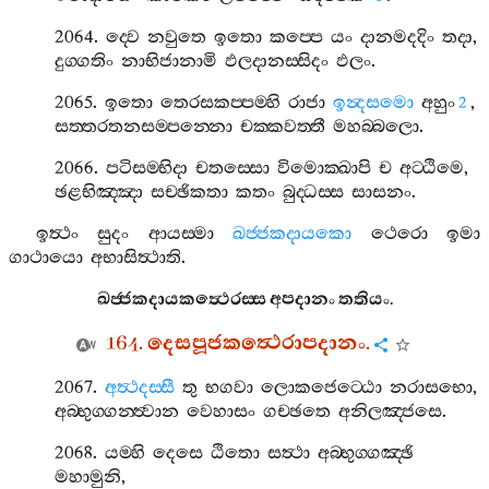
2064.
ද‍්වෙ
නවුතෙ
ඉතො
කප‍්පෙ
යං
දානමදදිං
තදා
,
දුග‍්ගතිං
නාභිජානාමි
ඵලදානස‍්සිදං
ඵලං
.
2065.
ඉතො
තෙරසකප‍්පම‍්හි
රාජා
ඉන්‍දසමො
අහුං
,
2
සත‍්තරතනසම‍්පන‍්නො
චක‍්කවත‍්තී
මහබ‍්බලො
.
2066.
පටිසම‍්භිදා
චතස‍්සො
විමොක‍්ඛාපි
ච
අට‍්ඨිමෙ
,
ඡළභිඤ‍්ඤා
සච‍්ඡිකතා
කතං
බුද‍්ධස‍්ස
සාසනං
.
ඉත්‍ථං
සුදං
ආයස‍්මා
ඛජ‍්ජකදායකො
ථෙරො
ඉමා
ගාථායො
අභාසිත්‍ථාති
.
ඛජ‍්ජකදායකත්‍ථෙරස‍්ස
අපදානං
තතියං
.
164.
දෙසපූජකත්‍ථෙරාපදානං
.
2067.
අත්‍ථදස‍්සී
තු
භගවා
ලොකජෙට‍්ඨො
නරාසභො
,
අබ‍්භුග‍්ගන‍්ත්‍වාන
වෙහාසං
ගච‍්ඡතෙ
අනිලඤ‍්ජසෙ
.
2068.
යම‍්හි
දෙසෙ
ඨිතො
සත්‍ථා
අබ‍්භුග‍්ගඤ‍්ඡි
මහාමුනි
,