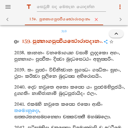
159. පුන‍්නාගපුප‍්ඵියත්‍ථොරාපදානං
310
159.
පුන‍්නාගපුප‍්ඵියත්‍ථොරාපදානං
.
2038.
කානනං
වනමොගය‍්හ
වසාමි
ලුද‍්දකො
අහං
,
පුන‍්නාගං
පුප‍්ඵිතං
දිස‍්වා
බුද‍්ධසෙට‍්ඨං
අනුස‍්සරිං
.
2039.
තං
පුප‍්ඵං
විචිනිත්‍වාන
සුගන්‍ධං
ගන්‍ධිතං
සුභං
,
ථූපං
කරිත්‍වා
පුලිනෙ
බුද‍්ධස‍්ස
අභිරොපයිං
.
2040.
ද‍්වෙ
නවුතෙ
අතො
කප‍්පෙ
යං
පුප‍්ඵමභිපූජයිං
,
දුග‍්ගතිං
නාභිජානාමි
බුද‍්ධපූජායිදං
ඵලං
.
2041.
එකම‍්හි
නවුතෙ
කප‍්පෙ
එකො
ආසිං
තමොනුදො
,
සත‍්තරතනසම‍්පන‍්නො
චක‍්කවත‍්තී
මහබ‍්බලො
.
2042.
පටිසම‍්භිදා
චතස‍්සො
විමොක‍්ඛාපි
ච
අට‍්ඨිමෙ
,