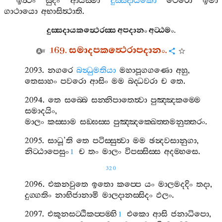
ඉත්‍ථං
සුදං
ආයස‍්මා
දුස‍්සදායකො
ථෙරො
ඉමා
ගාථායො
අභාසිත්‍ථාති
.
දුස‍්සදායකත්‍ථෙරස‍්ස
අපදානං
අට‍්ඨමං
.
169.
සමාදපකත්‍ථෙරාපදානං
.
2093.
නගරෙ
බන්‍ධුමතියා
මහාපූගගණො
අහු
,
තෙසාහං
පවරො
ආසිං
මම
බද‍්ධවරා
ච
තෙ
.
2094.
තෙ
සබ‍්බෙ
සන‍්නිපාතෙත්‍වා
පුඤ‍්ඤකම‍්මෙ
සමාදයිං
,
මාලං
කස‍්සාම
සඞ‍්ඝස‍්ස
පුඤ‍්ඤක‍්ඛෙත‍්තමනුත‍්තරං
.
2095.
සාධූ
’
ති
තෙ
පටිස‍්සුත්‍වා
මම
ඡන්‍දවසානුගා
,
නිට‍්ඨාපෙසුං
ච
තං
මාලං
විපස‍්සිස‍්ස
අදම‍්හසෙ
.
1
320
2096.
එකනවුතෙ
ඉතො
කප‍්පෙ
යං
මාලමදදිං
තදා
,
දුග‍්ගතිං
නාභිජානාමි
මාලදානස‍්සිදං
ඵලං
.
2097.
එකූනසට‍්ඨිකප‍්පම‍්හි
එකො
ආසි
ජනාධිපො
,
1