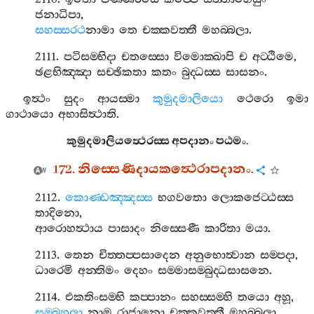
ජනාධිපා
,
සහස‍්සරථ
නාමා
තෙ
චක‍්කවත‍්තී
මහබ‍්බලා
.
2111.
පටිසම‍්භිදා
චතස‍්සො
විමොක‍්ඛාපි
ච
අට‍්ඨිමෙ
,
ඡළභිඤ‍්ඤා
සච‍්ඡිකතා
කතං
බුද‍්ධස‍්ස
සාසනං
.
ඉත්‍ථං
සුදං
ආයස‍්මා
කුමුදමාලියො
ථෙරො
ඉමා
ගාථායො
අභාසිත්‍ථාති
.
කුමුදමාලියත්‍ථෙරස‍්ස
අපදානං
පඨමං
.
172.
නිස‍්සෙණිදායකත්‍ථෙරාපදානං
.
2112.
කොණ‍්ඩඤ‍්ඤස‍්ස
භගවතො
ලොකජෙට‍්ඨස‍්ස
තාදිනො
,
ආරොහත්‍ථාය
පාසාදං
නිස‍්සෙණී
කාරිතා
මයා
.
2113.
තෙන
චිත‍්තප‍්පසාදෙන
අනුභොත්‍වාන
සම‍්පදා
,
ධාරෙමි
අන‍්තිමං
දෙහං
සම‍්මාසම‍්බුද‍්ධසාසනෙ
.
2114.
එකතිංසම‍්භි
කප‍්පානං
සහස‍්සම‍්හි
තයො
අහූ
,
සම‍්බහුලා
නාම
රාජානො
චක‍්කවත‍්තී
මහබ‍්බලා
.