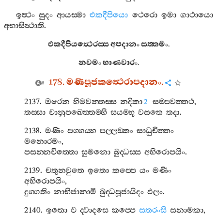
ඉත්‍ථං
සුදං
ආයස‍්මා
එකදීපියො
ථෙරො
ඉමා
ගාථායො
අභාසිත්‍ථාති
.
එකදීපියත්‍ථෙරස‍්ස
අපදානං
සත‍්තමං
.
නවමං
භාණවාරං
.
178.
මණිපූජකත්‍ථෙරාපදානං
.
2137.
ඔරෙන
හිමවන‍්තස‍්ස
නදිකා
සම‍්පවත‍්තථ
,
2
තස‍්සා
චානුපඛෙත‍්තම‍්භි
සයම‍්භූ
වසතෙ
තදා
.
2138.
මණිං
පග‍්ගය‍්හ
පල‍්ලඞ‍්කං
සාධුචිත‍්තං
මනොරමං
,
පසන‍්නචිත‍්තො
සුමනො
බුද‍්ධස‍්ස
අභිරොපයිං
.
2139.
චතුනවුතෙ
ඉතො
කප‍්පෙ
යං
මණිං
අභිරොපයිං
,
දුග‍්ගතිං
නාභිජානාමි
බුද‍්ධපූජායිදං
ඵලං
.
2140.
ඉතො
ච
ද‍්වාදසෙ
කප‍්පෙ
සතරංසි
සනාමකා
,