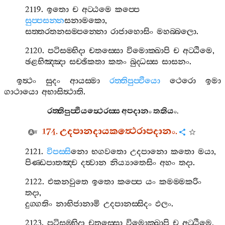
2119.
ඉතො
ච
අට‍්ඨමෙ
කප‍්පෙ
සුප‍්පසන‍්න
සනාමකො
,
සත‍්තරතනසම‍්පන‍්නො
රාජාහොසිං
මහබ‍්බලො
.
2120.
පටිසම‍්භිදා
චතස‍්සො
විමොක‍්ඛාපි
ච
අට‍්ඨිමෙ
,
ඡළභිඤ‍්ඤා
සච‍්ඡිකතා
කතං
බුද‍්ධස‍්ස
සාසනං
.
ඉත්‍ථං
සුදං
ආයස‍්මා
රත‍්තිපුප‍්ඵියො
ථෙරො
ඉමා
ගාථායො
අභාසිත්‍ථාති
.
රත‍්තිපුප‍්ඵියත්‍ථෙරස‍්ස
අපදානං
තතියං
.
174.
උදපානදායකත්‍ථෙරාපදානං
.
2121.
විපස‍්සි
නො
භගවතො
උදපානො
කතො
මයා
,
පිණ‍්ඩපාතඤ‍්ච
දත්‍වාන
නිය්‍යාතෙසිං
අහං
තදා
.
2122.
එකනවුතෙ
ඉතො
කප‍්පෙ
යං
කමම‍්මකරිං
තදා
,
දුග‍්ගතිං
නාභිජානාමි
උදපානස‍්සිදං
ඵලං
.
2123.
පටිසම‍්භිදා
චතස‍්සො
විමොක‍්ඛාපි
ච
අට‍්ඨිමෙ
,