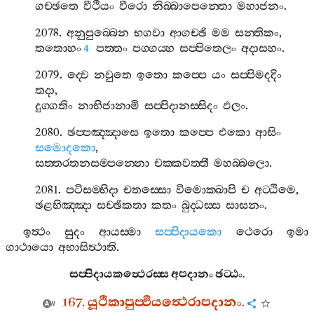
ගච‍්ඡතෙ
වීථියං
වීරො
නිබ‍්බාපෙන‍්තො
මහාජනං
.
2078.
අනුපුබ‍්බෙන
භගවා
ආගච‍්ඡි
මම
සන‍්තිකං
,
තතොහං
පත‍්තං
පග‍්ගය‍්හ
සප‍්පිතෙලං
අදාසහං
.
4
2079.
ද‍්වෙ
නවුතෙ
ඉතො
කප‍්පෙ
යං
සප‍්පිමදදිං
තදා
,
දුග‍්ගතිං
නාභිජානාමි
සප‍්පිදානස‍්සිදං
ඵලං
.
2080.
ඡප‍්පඤ‍්ඤාසෙ
ඉතො
කප‍්පෙ
එකො
ආසිං
සමොදකො
,
සත‍්තරතනසම‍්පන‍්නො
චක‍්කවත‍්තී
මහබ‍්බලො
.
2081.
පටිසම‍්භිදා
චතස‍්සො
විමොක‍්ඛාපි
ච
අට‍්ඨිමෙ
,
ඡළභිඤ‍්ඤා
සච‍්ඡිකතා
කතං
බුද‍්ධස‍්ස
සාසනං
.
ඉත්‍ථං
සුදං
ආයස‍්මා
සප‍්පිදායකො
ථෙරො
ඉමා
ගාථායො
අභාසිත්‍ථාති
.
සප‍්පිදායකත්‍ථෙරස‍්ස
අපදානං
ඡට‍්ඨං
.
167.
යූථිකාපුප‍්ඵියත්‍ථෙරාපදානං
.