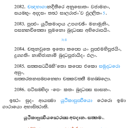
2082.
චන්‍දභාගා
නදීතීරෙ
අනුසොතං
වජාමහං
,
සයම‍්භුං
අද‍්දසං
තත්‍ථ
සාලරාජං
’
ව
ඵුල‍්ලිතං
.
5
2083.
පුප‍්ඵං
යූථිකමාදාය
උපගච‍්ඡිං
මහාමුනිං
,
පසන‍්නචිත‍්තො
සුමනො
බුද‍්ධස‍්ස
අභිරොපයිං
.
318
2084.
චතුනවුතෙ
ඉතො
කප‍්පෙ
යං
පුප‍්ඵමභිපූජයිං
,
දුග‍්ගතිං
නාභිජානාමි
බුද‍්ධපූජායිදං
ඵලං
.
2085.
සත‍්තසට‍්ඨිම‍්හි
‘
තො
කප‍්පෙ
එකො
සමුද‍්ධරො
අහුං
,
සත‍්තරතනසම‍්පන‍්නො
චක‍්කවත‍්තී
මහබ‍්බලො
.
2086.
පටිසම‍්භිදා
-
පෙ
-
කතං
බුද‍්ධස‍්ස
සාසනං
.
ඉත්‍ථං
සුදං
ආයස‍්මා
යූථිකාපුප‍්ඵියො
ථෙරො
ඉමා
ගාථායො
අභාසිත්‍ථාති
.
යූථිකාපුප‍්ඵියත්‍ථෙරස‍්ස
අපදානං
සත‍්තමං
.