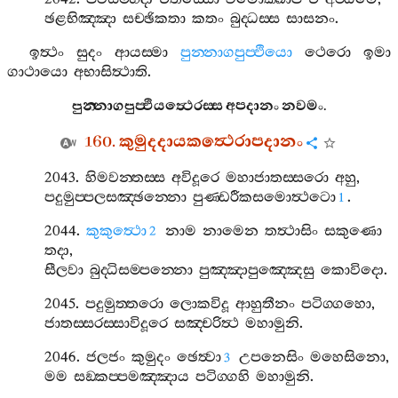
ඡළභිඤ‍්ඤා
සච‍්ඡිකතා
කතං
බුද‍්ධස‍්ස
සාසනං
.
ඉත්‍ථං
සුදං
ආයස‍්මා
පුන‍්නාගපුප‍්ඵියො
ථෙරො
ඉමා
ගාථායො
අභාසිත්‍ථාති
.
පුන‍්නාගපුප‍්ඵියත්‍ථෙරස‍්ස
අපදානං
නවමං
.
160.
කුමුදදායකත්‍ථෙරාපදානං
2043.
හිමවන‍්තස‍්ස
අවිදූරෙ
මහාජාතස‍්සරො
අහු
,
පදුමුප‍්පලසඤ‍්ඡන‍්නො
පුණ‍්ඩරීකසමොත්‍ථටො
.
1
2044.
කුකුත්‍ථො
නාම
නාමෙන
තත්‍ථාසිං
සකුණො
2
තදා
,
සීලවා
බුද‍්ධිසම‍්පන‍්නො
පුඤ‍්ඤාපුඤ‍්ඤෙසු
කොවිදො
.
2045.
පදුමුත‍්තරො
ලොකවිදූ
ආහුතීනං
පටිග‍්ගහො
,
ජාතස‍්සරස‍්සාවිදූරෙ
සඤ‍්චරිත්‍ථ
මහාමුනි
.
2046.
ජලජං
කුමුදං
ඡෙත්‍වා
උපනෙසිං
මහෙසිනො
,
3
මම
සඞ‍්කප‍්පමඤ‍්ඤාය
පටිග‍්ගහි
මහාමුනි
.