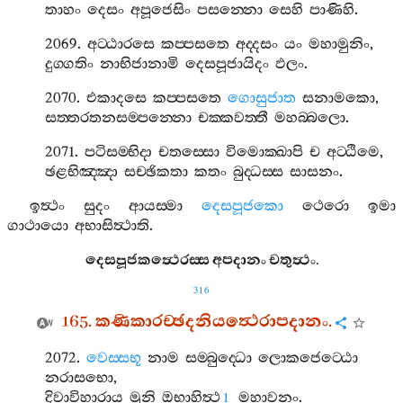
තාහං
දෙසං
අපූජෙසිං
පසන‍්නො
සෙහි
පාණිහි
.
2069.
අට‍්ඨාරසෙ
කප‍්පසතෙ
අද‍්දසං
යං
මහාමුනිං
,
දුග‍්ගතිං
නාභිජානාමි
දෙසපූජායිදං
ඵලං
.
2070.
එකාදසෙ
කප‍්පසතෙ
ගොසුජාත
සනාමකො
,
සත‍්තරතනසම‍්පන‍්නො
චක‍්කවත‍්තී
මහබ‍්බලො
.
2071.
පටිසම‍්භිදා
චතස‍්සො
විමොක‍්ඛාපි
ච
අට‍්ඨිමෙ
,
ඡළභිඤ‍්ඤා
සච‍්ඡිකතා
කතං
බුද‍්ධස‍්ස
සාසනං
.
ඉත්‍ථං
සුදං
ආයස‍්මා
දෙසපූජකො
ථෙරො
ඉමා
ගාථායො
අභාසිත්‍ථාති
.
දෙසපූජකත්‍ථෙරස‍්ස
අපදානං
චතුත්‍ථං
.
316
165.
කණිකාරච‍්ඡදනියත්‍ථෙරාපදානං
.
2072.
වෙස‍්සභූ
නාම
සම‍්බුද‍්ධො
ලොකජෙට‍්ඨො
නරාසභො
,
දිවාවිහාරාය
මුනි
ඔභාහිත්‍ථ
මහාවනං
.
1