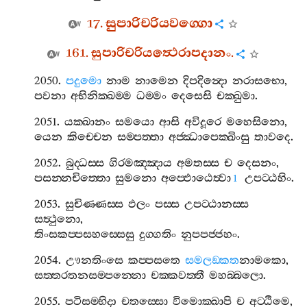
17.
සුපාරිචරියවග‍්ගො
161.
සුපාරිචරියත්‍ථෙරාපදානං
.
2050.
පදුමො
නාම
නාමෙන
දිපදින්‍දො
නරාසභො
,
පවනා
අභිනික‍්ඛම‍්ම
ධම‍්මං
දෙසෙසි
චක‍්ඛුමා
.
2051.
යක‍්ඛානං
සමයො
ආසි
අවිදූරෙ
මහෙසිනො
,
යෙන
කිච‍්චෙන
සම‍්පත‍්තා
අජ‍්ඣාපෙක‍්ඛිංසු
තාවදෙ
.
2052.
බුද‍්ධස‍්ස
ගිරමඤ‍්ඤාය
අමතස‍්ස
ච
දෙසනං
,
පසන‍්නචිත‍්තො
සුමනො
අප‍්ඵොඨෙත්‍වා
උපට‍්ඨහිං
.
1
2053.
සුචිණ‍්ණස‍්ස
ඵලං
පස‍්ස
උපට‍්ඨානස‍්ස
සත්‍ථුනො
,
තිංසකප‍්පසහස‍්සෙසු
දුග‍්ගතිං
නුපපජ‍්ජහං
.
2054.
ඌනතිංසෙ
කප‍්පසතෙ
සමලඞ‍්කත
නාමකො
,
සත‍්තරතනසම‍්පන‍්නො
චක‍්කවත‍්තී
මහබ‍්බලො
.
2055.
පටිසම‍්භිදා
චතස‍්සො
විමොක‍්ඛාපි
ච
අට‍්ඨිමෙ
,