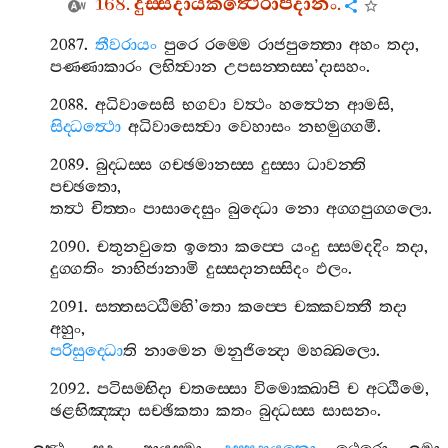
168.
දුස‍්සදායකත්‍ථෙරාපදානං
.
2087.
තීවරායං
පුරෙ
රම‍්මෙ
රාජපුත‍්තො
අහං
තදා
,
පණ‍්ණාකාරං
ලභිත්‍වාන
උපසන‍්තස‍්ස
’
දාසහං
.
2088.
අධිවාසෙසි
භගවා
වත්‍ථං
හත්‍ථෙන
ආමසි
,
සිද‍්ධත්‍ථො
අධිවාසෙත්‍වා
වෙහාසං
නභමුග‍්ගමී
.
2089.
බුද‍්ධස‍්ස
ගච‍්ඡමානස‍්ස
දුස‍්සා
ධාවන‍්ති
පච‍්ඡතො
,
තත්‍ථ
චිත‍්තං
පාසාදෙසුං
බුද‍්ධො
නො
අග‍්ගපුග‍්ගලො
.
2090.
චතුනවුතෙ
ඉතො
කප‍්පෙ
යංදු
ස‍්සමදදිං
තදා
,
දුග‍්ගතිං
නාභිජානාමි
දුස‍්සදානස‍්සිදං
ඵලං
.
2091.
සත‍්තසට‍්ඨිම‍්හි
’
තො
කප‍්පෙ
චක‍්කවත‍්තී
තදා
අහුං
,
පරිසුද‍්ධො
ති
නාමෙන
මනුජින්‍දො
මහබ‍්බලො
.
2092.
පටිසම‍්භිදා
චතස‍්සො
විමොක‍්ඛාපි
ච
අට‍්ඨිමෙ
,
ඡළභිඤ‍්ඤා
සච‍්ඡිකතා
කතං
බුද‍්ධස‍්ස
සාසනං
.