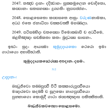
2047.
තඤ‍්ච
දානං
දදිත්‍වාහං
සුක‍්කමූලෙන
චොදිතො
,
කප‍්පානං
සතසහස‍්සං
දුග‍්ගතිං
නූපපජ‍්ජහං
.
2048.
සොළසෙතො
කප‍්පසතෙ
ආසුං
වරුණ
නාමකා
,
අට‍්ඨ
එතෙ
ජනාධිපා
චක‍්කවත‍්තී
මහබ‍්බලා
.
2049.
පටිසම‍්භිදා
චතස‍්සො
විමොක‍්ඛාපි
ච
අට‍්ඨිමෙ
,
ඡළභිඤ‍්ඤා
සච‍්ඡිකතා
කතං
බුද‍්ධස‍්ස
සාසනං
.
ඉත්‍ථං
සුදං
ආයස‍්මා
කුමුදදායකො
ථෙරො
ඉමා
ගාථායො
අභාසිත්‍ථාති
.
කුමුදදායකත්‍ථෙරස‍්ස
අපදානං
දසමං
.
312
උද‍්දානං
:
බන්‍ධුජීවො
තම‍්බපුප‍්ඵි
වීථි
කක‍්කාරුපුප‍්ඵියො
මන්‍දාරවො
කදම‍්බී
ච
සූලකො
නාගපුප‍්ඵියො
පුන‍්නාගො
කොමුදී
ගාථා
ඡප‍්පඤ‍්ඤාස
පකිත‍්තිතාති
.
බන්‍ධුජීවකවග‍්ගො
සොළසමො
.