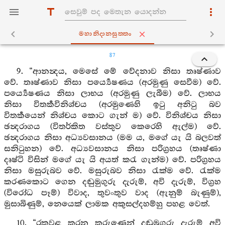
මහානිදානසුත‍්තං
87
9. “ආනන්‍දය, මෙසේ මේ වේදනාව නිසා තෘෂ්ණාව
වේ. තෘෂ්ණාව නිසා පර්‍ය්‍යෙෂණය (අරමුණු සෙවීම) වේ.
පර්‍ය්‍යෙෂණය නිසා ලාභය (අරමුණු ලැබීම) වේ. ලාභය
නිසා විතර්‍කවිනිශ්චය (අරමුණෙහි ඉටු අනිටු බව
විතර්‍කයෙන් නිශ්චය කොට ගැන් ම) වේ. විනිශ්චය නිසා
ඡන්‍දරාගය (විතර්කිත වස්තුව කෙරෙහි ඇල්ම) වේ.
ඡන්‍දරාගය නිසා අධ්‍යවසානය (මම ය, මගේ යැ යි බලවත්
සනිටුහන) වේ. අධ්‍යවසානය නිසා පරිග්‍රහය (තෘෂ්ණා
දෘෂ්ටි විසින් මගේ යැ යි අයත් කරැ ගැන්ම) වේ. පරිග්‍රහය
නිසා මසුරුබව වේ. මසුරුබව නිසා රැක්ම වේ. රැක්ම
කරණකොට ගෙන දඬුමුගුරු දැරුම්, අවි දැරුම්, විග්‍රහ
(විරෝධ පෑම්) විවාද, තුවංතුව වාද (ඇනුම් බැණුම්),
මුසාබිණුම්, නෙයෙක් ලාමක අකුසල්දහම්හු පහළ වෙත්.
10. “රකවළ කරන කරුණෙන් දඬුමුගුරු දැරුම් අවි