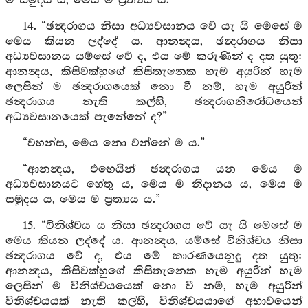
ම සමුදය ය, මෙය ම ප්‍රත්‍යය ය.”
14. “ඡන්‍දරාගය නිසා අධ්‍යවසානය වේ යැ යි මෙසේ ම
මෙය කියන ලද්දේ ය. ආනන්‍දය, ඡන්‍දරාගය නිසා
අධ්‍යවසානය යම්සේ වේ ද, එය මේ කරුණින් ද දත යුතු:
ආනන්‍දය, කිසිවක්හුගේ කිසිතැනෙක හැම අයුරින් හැම
ලෙසින් ම ඡන්‍දරාගයෙක් නො වී නම්, හැම අයුරින්
ඡන්‍දරාගය නැති කල්හි, ඡන්‍දරාගනිරෝධයෙන්
අධ්‍යවසානයෙක් පැනේනේ ද?”
“වහන්ස, මෙය නො වන්නේ ම ය.”
“ආනන්‍දය, එහෙයින් ඡන්‍දරාගය යන මෙය ම
අධ්‍යවසානයට හේතු ය, මෙය ම නිදානය ය, මෙය ම
සමුදය ය, මෙය ම ප්‍රත්‍යය ය.”
15. “විනිශ්චය ය නිසා ඡන්‍දරාගය වේ යැ යි මෙසේ ම
මෙය කියන ලද්දේ ය. ආනන්‍දය, යම්සේ විනිශ්චය නිසා
ඡන්‍දරාගය වේ ද, එය මේ කාරණයෙනුදු දත යුතු:
ආනන්‍දය, කිසිවක්හුගේ කිසිතැනෙක හැම අයුරින් හැම
ලෙසින් ම විනිශ්චයයෙක් නො වී නම්, හැම අයුරින්
විනිශ්චයයක් නැති කල්හි, විනිශ්චයයාගේ අභාවයෙන්