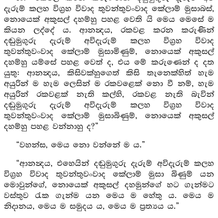
දැරුම් කලහ විග්‍රහ විවාද තුවන්තුවංවාද කේලාම් මුසාබස්,
නොයෙක් අකුසල් දහම්හු පහළ වෙති යි මෙය මෙසේ ම
කියන ලද්දේ ය. ආනන්‍දය, රකවළ කරන කරුණින්
දඬුමුගුරු දැරුම් අවිදැරුම් කලහ විග්‍රහ විවාද
තුවන්තුවංවාද කේලාම් මුසාමිණුම්, නොයෙක් අකුසල්
දහම්හු යම්සේ පහළ වෙත් ද, එය මේ කරුණෙන් ද දත
යුතු: ආනන්‍දය, කිසිවක්හුගෙත් කිසි තැනෙක්හිත් හැම
අයුරින් ම හැම ලෙසින් ම රකවළෙක් නො වී නම්, හැම
අයුරින් රකවළක් නැති කල්හි, රකවළ නැති බැවින්
දඬුමුගුරු දැරුම් අවිදැරුම් කලහ විග්‍රහ විවාද
තුවන්තුවංවාද කේලාම් මුසාබිණුම්, නොයෙක් අකුසල්
දහම්හු පහළ වන්නාහු ද?”
“වහන්ස, මෙය නො වන්නේ ම ය.”
“ආනන්‍දය, එහෙයින් දඬුමුගුරු දැරුම් අවිදැරුම් කලහ
විග්‍රහ විවාද තුවන්තුවංවාද කේලාම් මුසා බිණුම් යන
මොවුන්ගේ, නොයෙක් අකුසල් දහමුන්ගේ හට ගැන්මට
වස්තුව රැක ගැන්ම යන මෙය ම හේතු ය. මෙය ම
නිදානය, මෙය ම සමුදය ය, මෙය ම ප්‍රත්‍යය ය.”