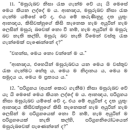
11. “මසුරුබව නිසා රැක ගැන්ම වේ යැ යි මෙසේ
මෙය කියන ලද්දේ ම ය. ආනන්‍දය, මසුරුබව නිසා රැක
ගැන්ම යම්සේ වේ ද, එය මේ කරුණිනුදු දත යුතු:
ආනන්‍දය, කිසිවක්හුගේ කිසි තැනෙක හැම අයුරින් හැම
ලෙසින් මසුරු බවෙක් නො වී නම්, හැම අයුරින් ම මසුරු
බව නැති කල්හි, මසුරු බව නැති වීමෙන් වස්තු රැක
ගැන්මෙක් පැණෙන්නේ ද?”
“වහන්ස, මෙය නො වන්නේ ම ය.”
“ආනන්‍දය, එහෙයින් මසුරුබවය යන මෙය ම වස්තුව
රැක ගැන්මට හේතු ය, මෙය ම නිදානය ය, මෙය ම
සමුදය ය, මෙය ම ප්‍රත්‍යය ය.”
12. “පරිග්‍රහය (අයත් කොට ගැනීම) නිසා මසුරුබව වේ
යැ යි මෙසේ මෙය කියන ලද්දේ ම ය. ආනන්‍දය, පරිග්‍රහය
නිසා මසුරුබව යම්සේ වේ ද, එය මේ අයුරින් ද දත යුතු:
ආනන්‍දය කිසිවක්හුගේ කිසි තැනෙකත් හැම අයුරින් හැම
ලෙසින් ම පරිග්‍රහයෙක් නො වී නම්, හැම අයුරින් ම
පරිග්‍රහයෙක් නැති කල්හි, පරිග්‍රහනිරෝධයෙන්
මසුරුබවෙක් පැණෙන්නේ ද?”