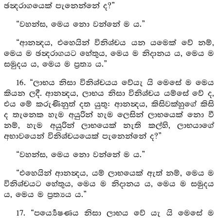
ඡන්‍දරාගයෙක් පැනෙන්නේ ද?”
“වහන්ස, මෙය නො වන්නේ ම ය.”
“ආනන්‍දය, එහෙයින් විනිශ්චය යන යමෙක් වේ නම්,
මෙය ම ඡන්‍දරාගයට හේතුය, මෙය ම නිදානය ය, මෙය ම
සමුදය ය, මෙය ම ප්‍රත්‍ය ය.”
16. “ලාභය නිසා විනිශ්චයය වේයැ යි මෙසේ ම මෙය
කියන ලදී. ආනන්‍දය, ලාභය නිසා විනිශ්චය යම්සේ වේ ද,
එය මේ කරුණිනුත් දත යුතු: ආනන්‍දය, කිසිවක්හුගේ කිසි
ද තැනෙක හැම අයුරින් හැම ලෙසින් ලාභයෙක් නො වී
නම්, හැම අයුරින් ලාභයෙක් නැති කල්හි, ලාභයාගේ
අභාවයෙන් විනිශ්චයයෙක් පැනෙන්නේ ද?”
“වහන්ස, මෙය නො වන්නේ ම ය.”
“එහෙයින් ආනන්‍දය, යම් ලාභයෙක් ඇත් නම්, මෙය ම
විනිශ්චයට හේතුය, මෙය ම නිදානය ය, මෙය ම සමුදය
ය, මෙය ම ප්‍රත්‍යය ය.”
17. “පර්‍ය්‍යෙෂණය නිසා ලාභය වේ යැ යි මෙසේ ම