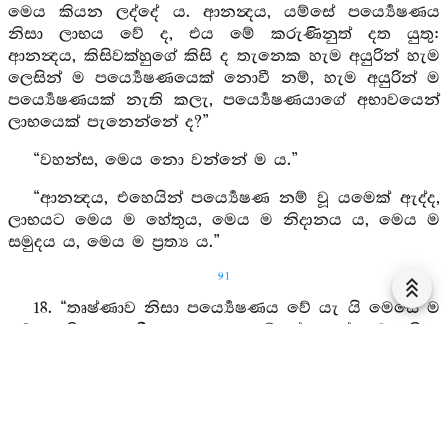
මෙය කියන ලද්දේ ය. ආනන්‍දය, යම්සේ පර්‍ය්‍යෙෂණය
නිසා ලාභය වේ ද, එය මේ කරුණිනුත් දත යුතු:
ආනන්‍දය, කිසිවක්හුගේ කිසි ද තැනෙක හැම අයුරින් හැම
ලෙසින් ම පර්‍ය්‍යෙෂණයෙක් නොවී නම්, හැම අයුරින් ම
පර්‍ය්‍යෙෂණයක් නැති කලැ, පර්‍ය්‍යෙෂණයාගේ අභාවයෙන්
ලාභයෙක් පැනෙන්නේ ද?”
“වහන්ස, මෙය නො වන්නේ ම ය.”
“ආනන්‍දය, එහෙයින් පර්‍ය්‍යෙෂණ නම් වූ යමෙක් ඇද්ද,
ලාභයට මෙය ම හේතුය, මෙය ම නිදානය ය, මෙය ම
සමුදය ය, මෙය ම ප්‍රත්‍ය ය.”
91
18. “තෘෂ්ණාව නිසා පර්‍ය්‍යෙෂණය වේ යැ යි මෙසේ ම
මෙය කියන ලදී. ආනන්‍දය, යම්සේ තෘෂ්ණාව නිසා
පර්‍ය්‍යෙෂණය වේ ද, එය මේ කරුණිනුත් දත යුතු:
ආනන්‍දය, කිසිවක්හුගේ කිසිවෙකත් හැම අයුරින් ම හැම
ලෙසින් ම කාමතෘෂ්ණා, භවතෘෂ්ණා, විභවතෘෂ්ණා යන
තෘෂ්ණා අතුරෙන් එකකුත් හැම අයුරින් හැම ලෙසින් නො
වී නම්, හැම අයුරින් තෘෂ්ණාව නැති කල්හි, තෘෂ්ණාවගේ