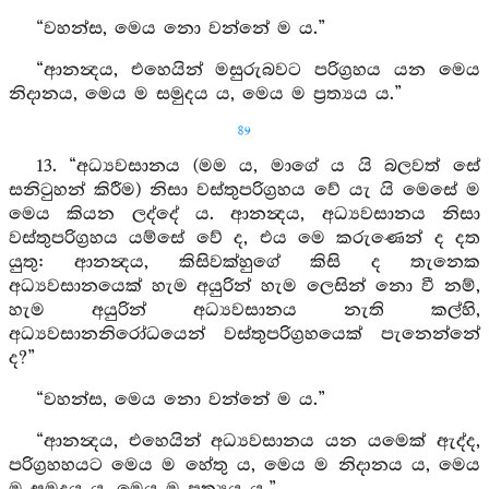
“වහන්ස, මෙය නො වන්නේ ම ය.”
“ආනන්‍දය, එහෙයින් මසුරුබවට පරිග්‍රහය යන මෙය
නිදානය, මෙය ම සමුදය ය, මෙය ම ප්‍රත්‍යය ය.”
89
13. “අධ්‍යවසානය (මම ය, මාගේ ය යි බලවත් සේ
සනිටුහන් කිරීම) නිසා වස්තුපරිග්‍රහය වේ යැ යි මෙසේ ම
මෙය කියන ලද්දේ ය. ආනන්‍දය, අධ්‍යවසානය නිසා
වස්තුපරිග්‍රහය යම්සේ වේ ද, එය මෙ කරුණෙන් ද දත
යුතු: ආනන්‍දය, කිසිවක්හුගේ කිසි ද තැනෙක
අධ්‍යවසානයෙක් හැම අයුරින් හැම ලෙසින් නො වී නම්,
හැම අයුරින් අධ්‍යවසානය නැති කල්හි,
අධ්‍යවසානනිරෝධයෙන් වස්තුපරිග්‍රහයෙක් පැනෙන්නේ
ද?”
“වහන්ස, මෙය නො වන්නේ ම ය.”
“ආනන්‍දය, එහෙයින් අධ්‍යවසානය යන යමෙක් ඇද්ද,
පරිග්‍රහහයට මෙය ම හේතු ය, මෙය ම නිදානය ය, මෙය