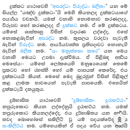
දුක්කට ගාථාවෙහි
“අපරද්ධං විරුද්ධං ඛලිතං
” යන මේ
සියල්ල “යඤ්ච දුක්කටං”යි මෙහි කියනලද දුක්කටයාගේ
පර්‍ය්‍යාය වචනයි. යමක් වනාහි නොමනාව කරණලදද,
විරූපව හෝ කරණලදද ඒ
දුක්කට
නම. ඒ මේ දුක්කටය.
යම්සේ ශාස්තෘහු විසින් වදාරණ ලද්දේද, එසේ
නොකළබැවින්
අපරද්ධ
නම. කුසලය වරදවා පැවැති
බැවින්
විරුද්ධ
නම. ආර්‍ය්‍යයවෘත්ත ප්‍රතිපදාවට නොනැගි
බැවින්
ඛලිත
නම. “
යං මනුස්සො කරෙ”
යන මෙය
වනාහි මෙයට උපමා දැක්වීමය. ඒ පිළිබඳ අර්‍ත්‍ථය
මෙසේය:- යම්සේ ලෝකයෙහි මනුෂ්‍යයෙක් තෙමේ
ප්‍රකටව හෝ රහස්හි හෝ යම් පාපයක් කෙරේද, එය
දුක්කටයයි කියත්. මෙසේ මෙද බුදුරජුන් විසින් පිළිකුල්
කළ ලාමක භාවයෙන් පැවැති පාපයෙකි. එහෙයින්
දුක්කටැයි දතයුතුය.
දුබ්භාසිත ගාථාවෙහි
“දුබ්භාසිතං දුරාභට්ඨං
”
නපුරුකොට කියන ලද්දේනුයි දුරාභට්ඨ නම. යමක්
නපුරුකොට කියනලද්දේද, එය දුර්භාෂිතය යන අර්‍ත්‍ථයි.
තවද බොහෝසේ සකිලිටි වූ යම් පදයක්වේද, එය
සංකිලිට්ඨ
නම. යම්හෙයකින් ඒ පදය වේය යන අර්‍ත්‍ථයි