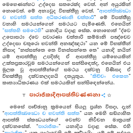
මෙහෙණන්හට උද්දෙස සතරෙක්ද වෙත්. අන් අයුරකින්
නොවෙත්. මේ අන්‍යවූද විභක්තීහු වෙත්. “
ආපත්තික්‍ඛන්‍ධා
ච භවන්ති සත්ත අධිකරණානි චත්තාරි
” මේ විපත්තීහු
වනාහි සමථයන්ගෙන් සමථයට පැමිණෙති. එහෙයින්
“සත්තහි සමථෙහි
” යනාදිය වදාළ සේක. නොහොත් “ද්වෙ
උපොසථා ද්වෙ පවාරණා චත්තාරි කම්මානි පඤ්චෙව
උද්දෙසා චතුරො භවන්ති අනඤ්ඤථා” යන මේ විභක්තීන්
නිසාද “නස්සන්තෙ තෙ විනස්සන්තෙ තෙ” යනාදි නයින්
යම් ආපත්තීහු උපදිත්ද ඒ ආපත්තීහු යම්හෙයකින්
උක්තප්‍රකාරවූම සමථයන්ගෙන් සන්සිඳෙත්ද, එහෙයින් එය
මූලක වූ ආපත්තීන්ගේ සමථය දක්වනු පිණිසද ඒ
විභක්තීහු දක්වනලදහයි දතයුතුය.
“කිච්චං එකෙන
”
කෘත්‍යාධිකරණය එක් සමථයකින් සන්සිඳෙන්නේය.
පාරාජිකාදිආපත්තිවණ්ණනා
මෙසේ පෘච්ඡානු ක්‍රමයෙන් සියලු ප්‍රශ්න විසදා, දැන්
“
ආපත්තික්‍ඛන්‍ධො ච භවන්ති සත්ත
” යන මෙහි සඞ්ගාහිත
ආපත්ති ස්කන්‍ධයන්ගේ වෙන්ව නිර්‍වචන මාත්‍රයක්
දක්වනසේක්. “
පාරාජිකං
” යනාදිය වදාළ සේක. එහි