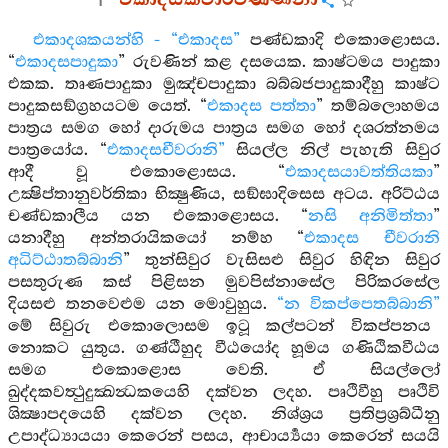
එකාදසකවාරවණ්ණනා
එකාදශකයන්හි - “එකාදස”
පණ්ඩකාදි එකොළොසය.
“
එකාදසපාදුකා
” රුවණින් කළ දසයෙක. කාෂ්ටමය පාදුකා
එකක. තෘණපාදුකා මුඤ්චපාදුකා බබ්බජපාදුකාදීහු කාෂ්ට
පාදුකසඞ්ග්‍රහයටම යෙත්. “
එකාදස පත්තා
” තම්බලොහමය
පාත්‍රය සමග හෝ දාරුමය පාත්‍රය සමග හෝ දශරත්නමය
පාත්‍රයෝය. “
එකාදසචීවරානි”
සියල්ල නිල් පැහැති සිවුර
ආදී වූ එකොළොසය. “
එකාදසයාවත්තියකා
”
උක්‍ෂිප්තානුවර්තිකා භික්‍ෂුණිය, සඞ්ඝාදිසෙස අටය. අරිට්ඨය
චණ්ඩකාලීය යන එකොළොසය. “
නසි අනිමිත්තා
”
යනාදීහු අන්තරායිකයෝ නම්හ “
එකාදස චීවරානි
අධිට්ඨාතබ්බානි
” තුන්සිවුර වැසිසළු සිවුර හිඳින සිවුර
පසතුරුණ කස් පිළිසන මුවපිස්නාසේල පිරිකරසේල
දියසළු තනවෙළුම යන මොවුහුය.
“න විකප්පෙතබ්බානි”
මේ සිවුරු එකොලොසම ඉටූ කල්පටන් විකප්පනය
නොකට යුතුය. ගණ්ඨීහුද වීඨයෝද හූමය ගණිඨිකවීඨය
සමග එකොළොස වෙති. ඒ සියල්ලෝ
ඛුද්දකවත්‍ථුදුක්‍ඛන්‍ධකයෙහි දක්වන ලදහ. පෘථිවීහු පෘථිවි
ශික්‍ෂාපදයෙහි දක්වන ලදහ. නිශ්ශ්‍රය ප්‍රතිප්‍රශ්‍රබ්ධීනු
උපාද්ධ්‍යායයා කෙරෙන් පසය, ආචාර්‍ය්‍යයා කෙරෙන් සයයි