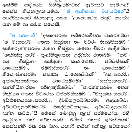
ඉක්මීම් ආදියෙහි සිහිමුළාබැවින් ඇවැතට පැමිණේ.
සෙස්ස කියනලදනයමය.
“ඡ ආනිසංසා විනයධරෙ
”යි
පඤ්චකයෙහි කියනලද පසය. ‘උපෞෂථය ඔහුට අයත්ය
යන මේ හා සමග සයෙකි.
“ඡ පරමානි
” “දසාහපරමං අතිරෙකචීවරං ධාරෙතබ්බං
“ඡ මාසපරමං තෙන භික්‍ඛුනා තං චීවරං නික්‍ඛිපිතබ්බං”
සත්තරුත්තපරමං තෙන භික්‍ඛුනා තතො චීවරං සාදිතබ්බං
“ඡක්‍ඛත්තු පරමං තුණ්හීභූතෙන උද්දිස්ස ඨාතබ්බං” “නවං
පන භික්‍ඛුනා සත්තුතං කාරාපෙත්‍වා ජබ්බස්සානි
ධාරෙතබ්බං, ඡබ්බස්සපරමං තං ධාරෙතබ්බං”
තියොජනපරමං සහත්‍ථා ධාරෙතබ්බානි” “දසාහපරමං
අතිරෙකපත්තො ධාරෙතබ්බො” “සත්තාහපරමං
සන්නිධිකාරකං පරිභුඤ්ජිතබ්බං” “ඡාරත්තපරමං තෙන
භික්‍ඛුනා තෙන චීවරෙන විප්පවසිතබ්බං”, “චතුක්කංසපරමං
අඩ්ඪතෙය්‍යකංසපරමං, ද්වඞ්ගුලපබ්බපරමං ආදාතබ්බං,
අට්ඨඞ්ගුලපබ්බපරමං මඤ්චපටිපාදකං, අට්ඨඞ්ගුලපරමං
දන්ත කට්ඨං”යි මෙසේ මොවුහු තුදුස් පරමයෝය. එහි
පළමුසය එක් ෂට්කයෙකි. එයින් එකක් ඉවත්කොට
සෙස්සන්හි එක එක බහා, යනාදි නයින් අනිකුදු ෂට්කයෝ