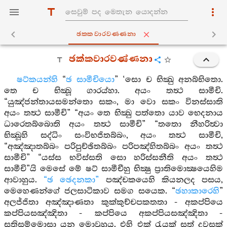
ඡක‍්කවාරවණ‍්ණනා
ඡක්කවාරවණ්ණනා
ෂට්කයන්හි
“
ඡ සාමීචියො
” ‘සො ච භික්‍ඛු අනබ්භිතො.
තෙ ච භික්‍ඛූ ගාරය්හා. අයං තත්‍ථ සාමීචි.
“යුඤ්ජන්තායසමන්තො සකං, මා වො සකං විනස්සාති
අයං තත්‍ථ සාමීචි” “අයං තෙ භික්‍ඛු පත්තො යාව භෙදනාය
ධාරෙතබ්බොති අයං තත්‍ථ සාමීචි” “තතො නීහරිත්‍වා
භික්‍ඛූහි සද්ධිං සංවිභජිතබ්බං, අයං තත්‍ථ සාමීචි,
“අඤ්ඤාතබ්බං පරිපුච්ඡිතබ්බං පරිපඤ්හිතබ්බං අයං තත්‍ථ
සාමීචි” “යස්ස භවිස්සති සො හරිස්සනීති අයං තත්‍ථ
සාමීචි”යි මෙසේ මේ ෂට් සාමීචීහු භික්‍ෂු ප්‍රාතිමොක්‍ෂයෙහිම
ආවාහුය.
“ඡ ඡෙදනකා”
පඤ්චකයෙහි කියනලද පසය,
මෙහෙණන්ගේ ජලසාටිකාව සමග සයෙක. “
ඡහාකාරෙහි
”
අලජ්ජිතා අඤ්ඤාණතා කුක්කුච්චපකතතා - අකප්පියෙ
කප්පියසඤ්ඤිතා - කප්පියෙ අකප්පියසඤ්ඤිතා -
සතිසම්මොසා යන මොවුහුය. එහි එක් රැයක් සත් දවසක්