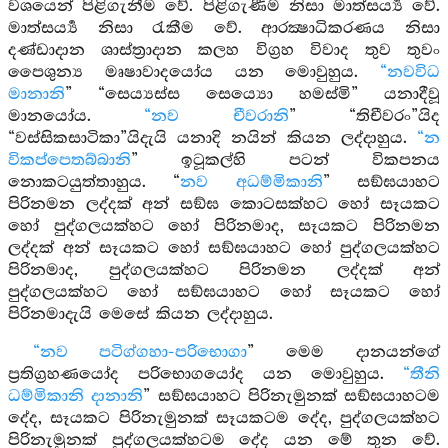
වශයෙන් පිළිගැනීම වේ. පිළිගැණීම නිසා මාත්සර්‍ය්‍ය වේ.
මාත්සර්‍ය්‍ය නිසා රැකීම වේ. ආරක්‍ෂාධිකරණය නිසා
දණ්ඩාදාන ශාස්ත්‍රාදාන කලහ විග්‍රහ විවාද තුව තුවං
පෛශුන්‍ය මෘෂාවාදයෝය යන මොවුහුය.
“නවවිධ
මානානි
” “සෙය්‍යස්ස සෙය්‍යො හමස්මි” යනාදීවූ
මානයෝය.
“නව චීවරානි
” “තිචීවරං”යිද
“වස්සිකසාටිකා”යිදැයි යනාදි නයින් කියන ලද්දාහුය.
“න
විකප්පෙතබ්බානි
” ඉටූකල්හි පටන් විකපනය
නොකටයුත්තාහුය. “
නව අධම්මිකානි
” සඞ්ඝයාහට
පිරිනමන ලද්දක් අන් සඞ්ඝ කොටසක්හට හෝ සෑයකට
හෝ පුද්ගලයක්හට හෝ පිරිනමාද, සෑයකට පිරිනමන
ලද්දක් අන් සෑයකට හෝ සඞ්ඝයාහට හෝ පුද්ගලයක්හට
පිරිනමාද, පුද්ගලයක්හට පිරිනමන ලද්දක් අන්
පුද්ගලයක්හට හෝ සඞ්ඝයාහට හෝ සෑයකට හෝ
පිරිනමාදැයි මෙසේ කියන ලද්දාහුය.
“නව පටිග්ගහා-පරිභොගා
” මෙම දානයන්ගේ
ප්‍රතිග්‍රහණයෝද පරිභොගයෝද යන මොවුහුය.
“තීනි
ධම්මිකානි දානානි
” සඞ්ඝයාහට පිරිනැමුනක් සඞ්ඝයාහටම
දේද, සෑයකට පිරිනැමුනක් සෑයකටම දේද, පුද්ගලයක්හට
පිරිනැමුනක් පුද්ගලයක්හටම දේද යන මේ තුන වේ.