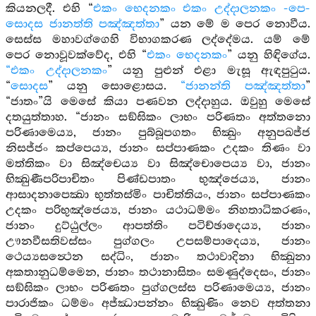
කියනලදී. එහි “
එකං භෙදනකං එකං උද්දාලනකං -පෙ-
සොදස ජානත්ති පඤ්ඤත්තා
” යන මේ ම පෙර නොවීය.
සෙස්ස මහාවග්ගෙහි විභාගකරණ ලද්දේමය. යම් මේ
පෙර නොවූවක්වේද, එහි “
එකං භෙදනකං
” යනු හිඳිගේය.
“එකං උද්දාලනකං
” යනු පුළුන් එළා මැසූ ඇඳපුටුය.
“
සොදස
” යනු සොළොසය.
“ජානන්ති පඤ්ඤත්තා
”
“ජාතං”යි මෙසේ කියා පණවන ලද්දාහුය. ඔවුහු මෙසේ
දතයුත්තාහ. “ජානං සඞ්ඝිකං ලාභං පරිණතං අත්තනො
පරිණාමෙය්‍ය, ජානං පුබ්බූපගතං භික්‍ඛුං අනුපඛජ්ජ
නිසජ්ජං කප්පෙය්‍ය, ජානං සප්පාණකං උදකං තිණං වා
මත්තිකං වා සිඤ්චෙය්‍ය වා සිඤ්චොපෙය්‍ය වා, ජානං
භික්‍ඛුණීපරිපාචිතං පිණ්ඩපාතං භුඤ්ජෙය්‍ය, ජානං
ආසාදනාපෙක්‍ඛා භුත්තස්මිං පාචිත්තියං, ජානං සප්පාණකං
උදකං පරිභුඤ්ජෙය්‍ය, ජානං යථාධම්මං නිහතාධිකරණං,
ජානං දුට්ඨුල්ලං ආපත්තිං පටිච්ඡාදෙය්‍ය, ජානං
ඌනවීසතිවස්සං පුග්ගලං උපසම්පාදෙය්‍ය, ජානං
ථෙය්‍යසන්‍ථෙන සද්ධිං, ජානං තථාවාදිනා භික්‍ඛුනා
අකතානුධම්මෙන, ජානං තථානාසිතං සමණුද්දෙසං, ජානං
සඞ්ඝිකං ලාභං පරිණතං පුග්ගලස්ස පරිණාමෙය්‍ය, ජානං
පාරාජිකං ධම්මං අජ්ඣාපන්නං භික්‍ඛුණිං නෙව අත්තනා