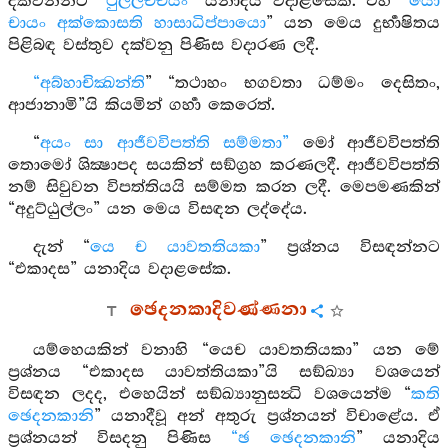
දක්වන්නට “
ථුල්ලච්චයං
” යනාදිය වදාළසේක. එහි “
යො
චායං අක්කොසති හාසාධිප්පායො
” යන මෙය දුර්‍භාෂිතය
පිළිබඳ වස්තුව දක්වනු පිණිස වදාරණ ලදී.
“අබ්හාචික්‍ඛන්ති
” “තථාහං භගවතා ධම්මං දෙසිතං,
ආජානාමි”යි කියමින් ගර්‍හා කෙරෙත්.
“
අයං සා ආජීවවිපත්ති සම්මතා”
මෝ ආජීවවිපත්ති
තොමෝ ශික්‍ෂාපද සයකින් සඞ්ග්‍රහ කරණලදී. ආජීවවිපත්ති
නම් සිවුවන විපත්තියයි සම්මත කරන ලදී. මෙපමණකින්
“අදුට්ඨුල්ලං” යන මෙය විසඳන ලද්දේය.
දැන් “
යෙ ච යාවතතියකා
” ප්‍රශ්නය විසඳන්නට
“එකාදස” යනාදිය වදාළසේක.
ඡෙදනකාදිවණ්ණනා
යම්හෙයකින් වනාහි “යෙච යාවතතියකා” යන මේ
ප්‍රශ්නය “එකාදස යාවත්තියකා”යි සඞ්ඛ්‍යා වශයෙන්
විසඳන ලදද, එහෙයින් සඞ්ඛ්‍යානුසන්‍ධි වශයෙන්ම “
කති
ඡෙදනකානි
” යනාදීවූ අන් අතුරු ප්‍රශ්නයන් විචාළේය. ඒ
ප්‍රශ්නයන් විසදනු පිණිස
“ඡ ඡෙදනකානි
” යනාදිය