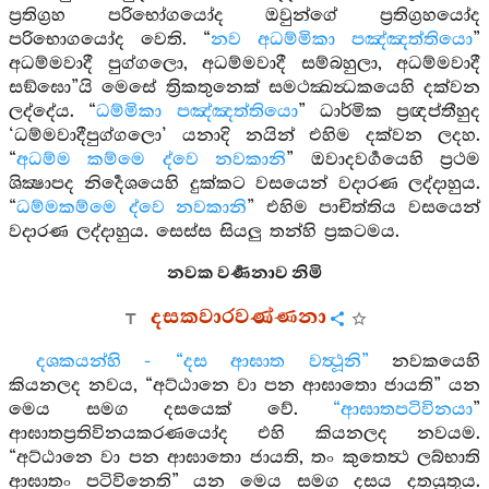
ප්‍රතිග්‍රහ පරිභෝගයෝද ඔවුන්ගේ ප්‍රතිග්‍රහයෝද
පරිභොගයෝද වෙති. “
නව අධම්මිකා පඤ්ඤත්තියො
”
අධම්මවාදී පුග්ගලො, අධම්මවාදී සම්බහුලා, අධම්මවාදී
සඞ්ඝො”යි මෙසේ ත්‍රිකතුනෙක් සමථක්‍ඛන්‍ධකයෙහි දක්වන
ලද්දේය. “
ධම්මිකා පඤ්ඤත්තියො
” ධාර්මික ප්‍රඥප්තීහුද
‘ධම්මවාදීපුග්ගලො’ යනාදි නයින් එහිම දක්වන ලදහ.
“
අධම්ම කම්මෙ ද්වෙ නවකානි
” ඔවාදවර්‍ගයෙහි ප්‍රථම
ශික්‍ෂාපද නිර්‍දෙශයෙහි දුක්කට වසයෙන් වදාරණ ලද්දාහුය.
“
ධම්මකම්මෙ ද්වෙ නවකානි
” එහිම පාචිත්තිය වසයෙන්
වදාරණ ලද්දාහුය. සෙස්ස සියලු තන්හි ප්‍රකටමය.
නවක වර්‍ණනාව නිමි
දසකවාරවණ්ණනා
දශකයන්හි - “දස ආඝාත වත්‍ථූනි”
නවකයෙහි
කියනලද නවය, “අට්ඨානෙ වා පන ආඝාතො ජායති” යන
මෙය සමග දසයෙක් වේ.
“ආඝාතපටිවිනයා
”
ආඝාතප්‍රතිවිනයකරණයෝද එහි කියනලද නවයම.
“අට්ඨානෙ වා පන ආඝාතො ජායති, තං කුතෙත්‍ථ ලබ්භාති
ආඝාතං පටිවිනෙති” යන මෙය සමග දසය දතයුතුය.