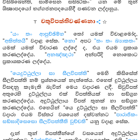
විසිබ්බෙන්ති, සාමිසෙන සසිත්‍ථකං” යන මේ තුන්
ශික්‍ෂාපදයෝ භග්ගජනපදයෙහිදී පණවන ලද්දාහුය.
චතුවිපත්තිවණ්ණනා
“යං තං ආපුච්ඡිම්හ
” තෝ යමක් විචාළමෝද,
“
අකිත්තයී
” වදාළ සේක. “
නො
” අපට
“තං තං බ්‍යාකතං
”
යමක් යමක් විචාරණ ලද්දේ ද, එය එයම ප්‍රකාශ
කරණලද්දේය. “
අනඤ්ඤථා
” අන්පරිදි නොකොට
ප්‍රකාශකරණ ලද්දේය.
“යෙදුට්ඨුල්ලා සා සීලවිපත්ති
” මෙහි කිසිසේත්
සීලවිපත්ති නම් ප්‍රශ්නයෙක් නැත්තේය. එහෙත් දුට්ඨුල්ලය
විසඳනු කැමැති බැවින් මෙය වදාරණ ලදී. සිවුවිපත්
අතුරෙහි දුට්ඨුල්ලය එක් විපත්තියක් හා සඞ්ග්‍රහ
කරණලද්දේය. අදුට්ඨුල්ලාය විපත් තුනක් හා සඞ්ග්‍රහ
කරණලද්දේය. එහෙයින් “යෙ දුට්ඨුල්ලා සා සීලවිපත්ති”
වදාරා එයම විස්තර වශයෙන් දක්වන්නට “
පාරාජිකං
සඞ්ඝාදිසෙසො සීලවිපත්තීති වුච්චති
” යනු වදාළ සේක.
දැන් තුන් විපත්තීන්ගේ වසයෙන් අදුට්ඨුල්ලය