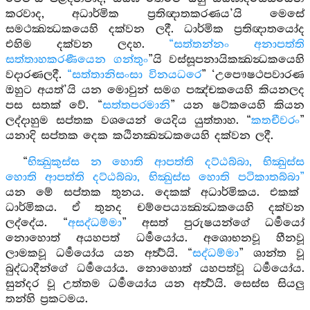
කරවාද, අධාර්මික ප්‍රතිඥාතකරණය’යි මෙසේ
සමථක්‍ඛන්‍ධකයෙහි දක්වන ලදී. ධාර්මික ප්‍රතිඥාතයෝද
එහිම දක්වන ලදහ.
“සත්තන්නං අනාපත්ති
සත්තාහකරණීයෙන ගන්තුං
”යි වස්සූපනායිකක්‍‍ඛන්‍ධකයෙහි
වදාරණලදී.
“සත්තානිසංසා විනයධරෙ
” ‘උපෞෂථපවාරණ
ඔහුට අයත්’යි යන මොවුන් සමග පඤ්චකයෙහි කියනලද
පස සතක් වේ. “
සත්තපරමානි
” යන ෂට්කයෙහි කියන
ලද්දාහුම සප්තක වශයෙන් යෙදිය යුත්තාහ. “
කතචීවරං
”
යනාදි සප්තක දෙක කඨිනක්‍ඛන්‍ධකයෙහි දක්වන ලදී.
“
භික්‍ඛුකුස්ස න හොති ආපත්ති දට්ඨබ්බා, භික්‍ඛුස්ස
හොති ආපත්ති දට්ඨබ්බා, භික්‍ඛුස්ස හොති පටිකාතබ්බා”
යන මේ සප්තක තුනය. දෙකක් අධාර්මිකය. එකක්
ධාර්මිකය. ඒ තුනද චම්පෙය්‍යක්‍ඛන්‍ධකයෙහි දක්වන
ලද්දේය. “
අසද්ධම්මා
” අසත් පුරුෂයන්ගේ ධර්‍මයෝ
නොහොත් අයහපත් ධර්‍මයෝය. අශොභනවූ හීනවූ
ලාමකවූ ධර්‍මයෝය යන අර්‍ත්‍ථයි. “
සද්ධම්මා
” ශාන්ත වූ
බුද්ධාදීන්ගේ ධර්‍මයෝය. නොහොත් යහපත්වූ ධර්‍මයෝය.
සුන්දර වූ උත්තම ධර්‍මයෝය යන අර්‍ත්‍ථයි. සෙස්ස සියලු
තන්හි ප්‍රකටමය.