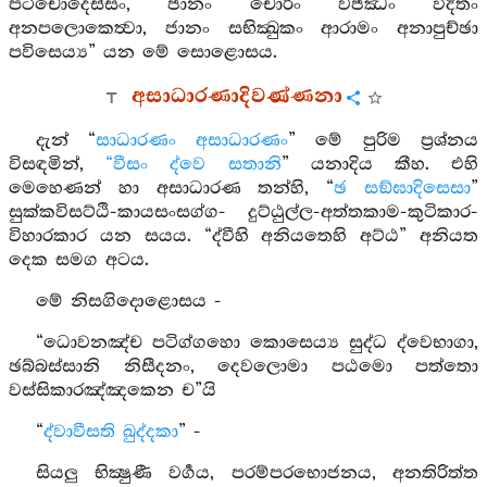
පටිචොදෙස්සං, ජානං චොරිං වජ්ඣං විදිතං
අනපලොකෙත්‍වා, ජානං සභික්‍ඛුකං ආරාමං අනාපුච්ඡා
පවිසෙය්‍ය” යන මේ සොළොසය.
අසාධාරණාදිවණ්ණනා
දැන් “
සාධාරණං අසාධාරණං
” මේ පුරිම ප්‍රශ්නය
විසඳමින්,
“වීසං ද්වෙ සතානි
” යනාදිය කීහ. එහි
මෙහෙණන් හා අසාධාරණ තන්හි, “
ඡ සඞ්ඝාදිසෙසා
”
සුක්කවිසට්ඨි-කායසංසග්ග- දුට්ඨුල්ල-අත්තකාම-කුටිකාර-
විහාරකාර යන සයය. “ද්වීහි අනියතෙහි අට්ඨ” අනියත
දෙක සමග අටය.
මේ නිසගිදොළොසය -
“ධොවනඤ්ච පටිග්ගහො කොසෙය්‍ය සුද්ධ ද්වෙභාගා,
ඡබ්බස්සානි නිසීදනං, දෙවලොමා පඨමො පත්තො
වස්සිකාරඤ්ඤකෙන ච”යි
“
ද්වාවීසති ඛුද්දකා
” -
සියලු භික්‍ෂුණී වර්‍ගය, පරම්පරභොජනය, අනතිරිත්ත