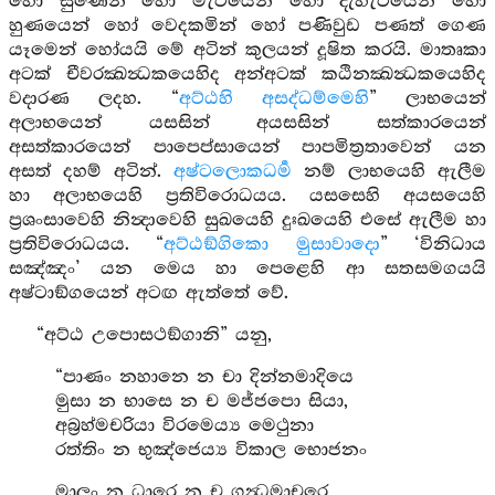
හෝ සුණෙන් හෝ මැටියෙන් හෝ දැහැටියෙන් හෝ
හුණයෙන් හෝ වෙදකමින් හෝ පණිවුඩ පණත් ගෙණ
යෑමෙන් හෝයයි මේ අටින් කුලයන් දූෂිත කරයි. මාතෘකා
අටක් චීවරක්‍ඛන්‍ධකයෙහිද අන්අටක් කඨිනක්‍ඛන්‍ධකයෙහිද
වදාරණ ලදහ. “
අට්ඨහි අසද්ධම්මෙහි
” ලාභයෙන්
අලාභයෙන් යසසින් අයසසින් සත්කාරයෙන්
අසත්කාරයෙන් පාපෙප්සායෙන් පාපමිත්‍රතාවෙන් යන
අසත් දහම් අටින්.
අෂ්ටලොකධර්‍ම
නම් ලාභයෙහි ඇලීම
හා අලාභයෙහි ප්‍රතිවිරොධයය. යසසෙහි අයසයෙහි
ප්‍රශංසාවෙහි නින්‍දාවෙහි සුඛයෙහි දුඃඛයෙහි එසේ ඇලීම හා
ප්‍රතිවිරොධයය. “
අට්ඨඞ්ගිකො මුසාවාදො
” ‘විනිධාය
සඤ්ඤං’ යන මෙය හා පෙළෙහි ආ සතසමගයයි
අෂ්ටාඞ්ගයෙන් අටඟ ඇත්තේ වේ.
“අට්ඨ උපොසථඞ්ගානි” යනු,
“පාණං නහානෙ න චා දින්නමාදියෙ
මුසා න භාසෙ න ච මජ්ජපො සියා,
අබ්‍රහ්මචරියා විරමෙය්‍ය මෙථුනා
රත්තිං න භුඤ්ජෙය්‍ය විකාල භොජනං
මාලං න ධාරෙ න ච ගන්‍ධමාචරෙ