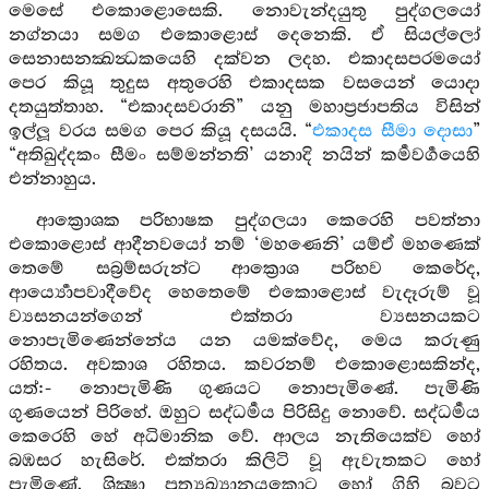
මෙසේ එකොළොසෙකි. නොවැන්දයුතු පුද්ගලයෝ
නග්නයා සමග එකොළොස් දෙනෙකි. ඒ සියල්ලෝ
සෙනාසනක්‍ඛන්‍ධකයෙහි දක්වන ලදහ. එකාදසපරමයෝ
පෙර කියූ තුදුස අතුරෙහි එකාදසක වසයෙන් යොදා
දතයුත්තාහ. “එකාදසවරානි” යනු මහාප්‍රජාපතිය විසින්
ඉල්ලූ වරය සමග පෙර කියූ දසයයි. “
එකාදස සීමා දොසා
”
“අතිඛුද්දකං සීමං සම්මන්නති’ යනාදි නයින් කර්‍මවර්‍ගයෙහි
එන්නාහුය.
ආක්‍රොශක පරිභාෂක පුද්ගලයා කෙරෙහි පවත්නා
එකොළොස් ආදීනවයෝ නම් ‘මහණෙනි’ යම්ඒ මහණෙක්
තෙමේ සබ්‍රම්සරුන්ට ආක්‍රොශ පරිභව කෙරේද,
ආර්‍ය්‍යොපවාදීවේද හෙතෙමේ එකොළොස් වැදෑරුම් වූ
ව්‍යසනයන්ගෙන් එක්තරා ව්‍යසනයකට
නොපැමිණෙන්නේය යන යමක්වේද, මෙය කරුණු
රහිතය. අවකාශ රහිතය. කවරනම් එකොළොසකින්ද,
යත්:- නොපැමිණි ගුණයට නොපැමිණේ. පැමිණි
ගුණයෙන් පිරිහේ. ඔහුට සද්ධර්‍මය පිරිසිදු නොවේ. සද්ධර්‍මය
කෙරෙහි හේ අධිමානික වේ. ආලය නැතියෙක්ව හෝ
බඹසර හැසිරේ. එක්තරා කිලිටි වූ ඇවැතකට හෝ
පැමිණේ. ශික්‍ෂා ප්‍රත්‍යඛ්‍යානයකොට හෝ ගිහි බවට