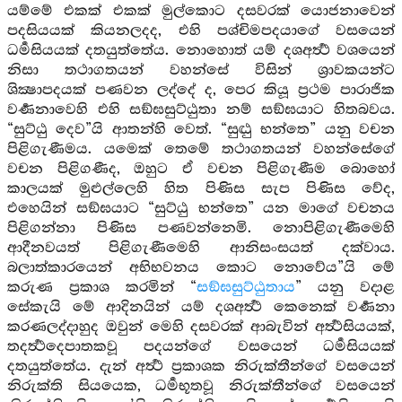
යම්මේ එකක් එකක් මුල්කොට දසවරක් යොජනාවෙන්
පදසියයක් කියනලදද, එහි පශ්චිමපදයාගේ වසයෙන්
ධර්‍මසියයක් දතයුත්තේය. නොහොත් යම් දශඅර්‍ත්‍ථ වශයෙන්
නිසා තථාගතයන් වහන්සේ විසින් ශ්‍රාවකයන්ට
ශික්‍ෂාපදයක් පණවන ලද්දේ ද, පෙර කියූ ප්‍රථම පාරාජික
වර්‍ණනාවෙහි එහි සඞ්ඝසුට්ඨුතා නම් සඞ්ඝයාට හිතබවය.
“සුට්ඨු දෙව”යි ආතන්හි වෙත්. “සුට්‍ඨු භන්තෙ” යනු වචන
පිළිගැණීමය. යමෙක් තෙමේ තථාගතයන් වහන්සේගේ
වචන පිළිගණීද, ඔහුට ඒ වචන පිළිගැණීම බොහෝ
කාලයක් මුළුල්ලෙහි හිත පිණිස සැප පිණිස වේද,
එහෙයින් සඞ්ඝයාට “සුට්ඨු භන්තෙ” යන මාගේ වචනය
පිළිගන්නා පිණිස පණවන්නෙමි. නොපිළිගැණීමෙහි
ආදීනවයත් පිළිගැණීමෙහි ආනිසංසයත් දක්වාය.
බලාත්කාරයෙන් අභිභවනය කොට නොවේය”යි මේ
කරුණ ප්‍රකාශ කරමින් “
සඞ්ඝසුට්ඨුතාය
” යනු වදාළ
සේකැයි මේ ආදිනයින් යම් දශඅර්‍ත්‍ථ කෙනෙක් වර්‍ණනා
කරණලද්දාහුද ඔවුන් මෙහි දසවරක් ආබැවින් අර්‍ත්‍ථසියයක්,
තදර්‍ත්‍ථදෙපාතකවූ පදයන්ගේ වසයෙන් ධර්‍මසියයක්
දතයුත්තේය. දැන් අර්‍ත්‍ථ ප්‍රකාශක නිරුක්තීන්ගේ වසයෙන්
නිරුක්ති සියයෙක, ධර්‍මභූතවූ නිරුක්තීන්ගේ වසයෙන්