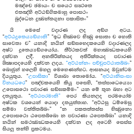
මඤ්චෙ ඡමායං ච සයෙථ සන්‍ථතෙ
එතඤ්හි අට්ඨඞ්ගිකමාහු පොසථං
බුද්ධෙන දුක්‍ඛන්තගුනා පකාසිතං”
යි මෙසේ වදාරණ ලද අඞ්ග අටය.
“
අට්ඨදූතෙය්‍යඞ්ගානි
” “ඉධ භික්‍ඛවෙ භික්‍ඛු සොතා ච හොති
සාවෙතා ච” යනාදි නයින් සඞ්ඝභෙදකයෙහි වදාරණලද
අෂ්ට දූතෙය්‍යඞ්ගයෝය. තීර්ථකවත් මහාක්‍ඛන්‍ධකයෙහි
දක්වන ලදී. අනතිරික්තයද අතිරික්තයද පවාරණ
ශික්‍ෂාපදයෙහි දක්වන ලදය.
“අට්ඨන්නං පච්චුපට්ඨාතබ්බං
”
බොජුන් හලෙහි මහලු මෙහෙණන්හට. ආසනයද ඔවුන්ටම
දියයුතුය. “
උපාසිකා
” විශාඛා තොමෝය. “
අට්ඨානිසංසා
විනයධරෙ
” පඤ්චකයෙහි කියූ පසෙහි, “තස්සාධෙය්‍යො
උපොසථො පවාරණ සඞ්ඝකම්මං” යන මේ තුන බහා අට
දතයුතුය. “
අට්ඨපරමානි”
පෙර කියනලද පරමයෝම
අෂ්ටක වශයෙන් යොදා දතයුත්තාහ. “අට්ඨසු ධම්මෙසු
සම්මා වත්තිතබ්බං” “න පකතත්තස්ස භික්‍ඛුනො
උපොසථො ඨපෙතබ්බො න පවාරණා ඨපෙතබ්බා” යනාදි
නයින් සමථක්‍ඛන්‍ධකයෙහි දක්වන ලද අටෙහි සෙස්ස
සියලු තන්හි ප්‍රකටමය.