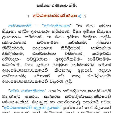
සත්තක වර්‍ණනාව නිමි.
අට්ඨකවාරවණ්ණනා
අෂ්ටකයන්හි - “අට්ඨානිසංසෙ
” “න මයං ඉමිනා
භික්‍ඛුනා සද්ධිං උපොසථං කරිස්සාම, විනා ඉමිනා භික්‍ඛුනා
උපොසථං කරිස්සාම, න මයං ඉමිනා භික්‍ඛුනා සද්ධිං
පවාරෙස්සාම, සඞ්ඝකම්මං කරිස්සාම, ආසනෙ
නිසීදිස්සාම, යාගුපානෙ නිසීදිස්සාම, භත්තග්ගෙ
නිසීදිස්සාම, එකච්ඡන්නෙ වසිස්සාම, යථාඛුඩ්ඪං
අභිවාදනං පච්චුට්ඨානං අඤ්ජලිකම්මං සාමීචිකම්මං
කරිස්සාම, විනා ඉමිනා භික්‍ඛුනා කරිස්සාම”යි මෙසේ
කොසම්බකක්‍ඛන්‍ධකයෙහි කියනලද අනුසස්. දෙවන
අෂ්ටකයෙහිද මේනයම වේ. භෙද එපරිද්දෙන්ම
කොසම්බකක්‍ඛන්‍ධකයෙහි වදාරණ ලදී.
“
අට්ඨ යාවතතියකා
” තෙරස සඞ්ඝාදිසෙස කාණ්ඩයෙහි
මහණුන්ට සතරය. සත්තරස සඞ්ඝාදිස්සෙකාණ්ඩයෙහි
මෙහෙණක්හට මහණුන් හා අසාධාරණවූ සතරයයි අටය.
“
අට්ඨහාකාරෙහි කුලාහි දූසෙති”
පුෂ්පයෙන් හෝ ඵලයෙන්