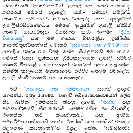
නිසා කිනම් වැඩක් පතමින්, ‘උපාලි’ තෝ මෙහි ආයෙහිද,
කවරෙක් මෙසේ වදාළේද, යත්:- සම්‍යක් සම්බුද්ධ
තෙමේය. කවරක්හට මෙසේ වදාළේද, යත්:- ආයුෂ්මත්
උපාලිස්ථවිරයන්හටය. මෙසේ ආයුෂ්මත් උපාලි ස්ථවිර
තෙමේ භාග්‍යවතුන් වහන්සේ කරා එළැඹැ “
ද්වීසු
විනයෙසු”
යන මේ ගාථාව විචාළේය. ඉක්බිතිව
භාග්‍යවතුන්වහන්සේ මොහුට “
භද්දකො තෙ උම්මග්ගො
”
යනාදිය වදාරා එය විසඳූ සේක. සියලුතන්හි මේ නයය.
මෙසේ සියලු ප්‍රශ්නයන් බුද්ධකාලයෙහි උපාලි ස්ථවිර
තෙමේ විචාළේය. භාග්‍යවතුන් වහන්සේ ප්‍රකාශ කළසේක.
සඞ්ගීති කාලයෙහි මහාකාශ්‍යප ස්ථවිර තෙමේ විචාළේය.
උපාලි ස්ථවිරතෙමේ ප්‍රකාශ කෙළේය.
එහි “
භද්දකො තෙ උම්මග්ගො
” තාගේ ප්‍රඥාව
යහපත්ය. ප්‍රඥා තොමෝ වනාහි අවිද්‍යාන්‍ධකාරයෙන් ඉල්ප
සිටි බැවින් උම්මග්ගයි කියනු ලැබේ. “
තග්ඝ
” යනු
කරණාර්‍ත්‍ථයෙහි නිපාතයෙකි. යම්හෙයකින් මා විචාරහිද,
එහෙයින් තට කියන්නෙමි, යන අර්‍ත්‍ථයි.
සම්පටිච්ඡනාර්‍ත්‍ථයෙහි හෝය. “තග්ඝ” යන මෙයින් වචනය
පිළිගෙණ කියන්නෙමි’යි වදාළ සේක. “සමාදභිත්‍වා,