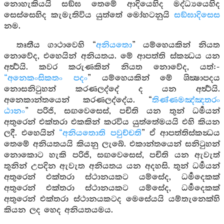
නොහැකියයි සඞ්ඝ තෙමේ ආදියෙහිද මද්ධ්‍යයෙහිද
සෙස්සෙහිද කැමැතිවිය යුත්තේ මෝහටනුයි
සඞ්ඝාදිසෙස
නම.
තෘතීය ගාථාවෙහි “
අනියතො
” යම්හෙයකින් නියත
නොවේද, එහෙයින් අනියතය. මේ ආපත්ති ස්කන්‍ධය යන
අර්‍ත්‍ථයි. කවර කරුණකින් නියත නොවේද, යත්:-
“අනෙකංසිකතං පදං
” යම්හෙයකින් මේ ශික්‍ෂාපදය
නොසනිටුහන් කරණලද්දේ ද යන අර්‍ත්‍ථයි.
අනෙකාන්තයෙන් කරණලද්දේය. “
තිණ්ණමඤ්ඤතරං
ඨානං
” පරිජි, සඟවෙසෙස්, පචිති යන තුන් ධර්‍මයන්
අතුරෙන් එක්තරා එකකින් කරවිය යුත්තේමයයි එහි කියන
ලදී. එහෙයින්
“අනියතොති පවුච්චති
” ඒ ආපත්තිස්කන්‍ධය
තෙමේ අනියතයයි කියනු ලැබේ. එකාන්තයෙන් සනිටුහන්
නොකොට හැකි පරිජි, සඟවෙසෙස්, පචිති යන ඇවැත්
තුනින් උපදින ඇවැත අනියතය යන අදහසි. තුන් ධර්‍මයන්
අතුරෙන් එක්තරා ස්ථානයකට යම්සේද, ධර්‍මදෙකක්
අතුරෙන් එක්තරා ස්ථානයකට යම්සේද, ධර්‍මදෙකක්
අතුරෙන් එක්තරා ස්ථානයකටද මෙසේයයි යම්තැනෙක්හි
කියන ලද හෙද අනියතයමය.