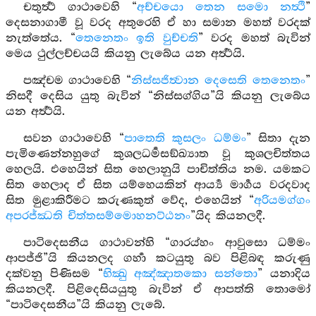
චතුර්‍ත්‍ථ ගාථාවෙහි “
අච්චයො තෙන සමො නත්‍ථි
”
දෙසනාගාමී වූ වරද අතුරෙහි ඒ හා සමාන මහත් වරදක්
නැත්තේය. “
තෙනෙතං ඉති වුච්චති
” වරද මහත් බැවින්
මෙය ථුල්ලච්චයයි කියනු ලැබේය යන අර්‍ත්‍ථයි.
පඤ්චම ගාථාවෙහි “
නිස්සජිත්‍වාන දෙසෙති තෙනෙතං
”
නිසදී දෙසිය යුතු බැවින් “නිස්සග්ගිය”යි කියනු ලැබේය
යන අර්‍ත්‍ථයි.
සවන ගාථාවෙහි “
පාතෙති කුසලං ධම්මං
” සිතා දැන
පැමිණෙන්නහුගේ කුශලධර්‍මසඞ්ඛ්‍යාත වූ කුශලචිත්තය
හෙලයි. එහෙයින් සිත හෙලානුයි පාචිත්තිය නම. යමකට
සිත හෙලාද ඒ සිත යම්හෙයකින් ආර්‍ය්‍ය මාර්‍ගය වරදවාද
සිත මුළාකිරීමට කරුණකුත් වේද, එහෙයින් “
අරියමග්ගං
අපරජ්ඣති චිත්තසම්මොහනට්ඨනං
”යිද කියනලදී.
පාටිදෙසනීය ගාථාවන්හි “ගාරය්හං ආවුසො ධම්මං
ආපජ්ජි”යි කියනලද ගර්‍හා කටයුතු බව පිළිබඳ කරුණු
දක්වනු පිණිසම “
භික්‍ඛු අඤ්ඤාතකො සන්තො
” යනාදිය
කියනලදී. පිළිදෙසියයුතු බැවින් ඒ ආපත්ති තොමෝ
“පාටිදෙසනීය”යි කියනු ලැබේ.