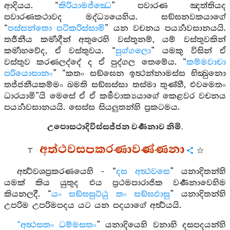
ආදියය. “
කිරියාමජ්ඣෙ
” පවාරණ ඤත්තියද
පවාරණකථාවද මද්ධ්‍යයෙහිය. සඞ්ඝනවකයාගේ
“
පස්සන්තො පටිකරිස්සාමි
” යන වචනය පර්‍ය්‍යාවසානයයි.
තර්‍ජනීය කර්‍මාදීන් අතුරෙහි වස්තුනම්, යම් වස්තුවකින්
කර්‍මාහවේද, ඒ වස්තුවය. “
පුග්ගලො
” යමකු විසින් ඒ
වස්තුව කරණලද්දේ ද ඒ පුද්ගල තෙමේය. “
කම්මවාචා
පරියොසානං
” “කතං සඞ්ඝෙන ඉත්‍ථන්නාමස්ස භික්‍ඛුනො
තජ්ජනීයකම්මං ඛමති සඞ්ඝස්සා තස්මා තුණ්හී, එවමෙතං
ධාරයාමි”යි මෙසේ ඒ ඒ කර්‍මවාක්‍යයාගේ කෙළවර වචනය
පර්‍ය්‍යාවසානයයි. සෙස්ස සියලුතන්හි ප්‍රකටමය.
උපොසථාදිවිස්සජ්ජන වර්‍ණනාව නිමි.
අත්ථවසපකරණාවණ්ණනා
අර්‍ත්‍ථවශප්‍රකරණයෙහි - “
දස අත්‍ථවසෙ
” යනාදිතන්හි
යමක් කිය යුතුද එය ප්‍රථමපාරාජික වර්‍ණනාවෙහිම
කියනලදී. “
යං සඞ්ඝසුට්ඨු තං සඞ්ඝඵාසු
” යනාදිතන්හි
උපරිම උපරිමපදය යට යන පදයාගේ අර්‍ත්‍ථයයි.
“අත්‍ථසතං ධම්මසතං
” යනාදියෙහි වනාහි දසපදයන්හි