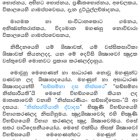
භොජනය, අභිහට භොජනය, ප්‍රණීතභොජනය, අචෙලකය,
විකාලයෙහි ගාමප්පවෙසය, දැන දුට්ඨුල්ලච්ඡාදනය,
මාගමක හා සංවිධානකොට ගමනය,
අනික්‍ඛන්තරාජකය, විද්‍යමාන මහණහු නොවිචාරා
විකාලයෙහි ගාමප්පවෙසනය,
නිසීදනයෙහි යම් ශික්‍ෂාවක්, යම් වස්සිකසාටිකා
ශික්‍ෂාවක් කියනලදද, යන මේ දෙවිසි ශික්‍ෂාවෝ ක්‍ෂුද්‍රක
වස්තුවෙහි මොනවට ප්‍රකාශ කරණලද්දාහුය.
මොවුහු මෙහෙණන් හා සාධාරණ නොවූ මහණුන්ට
පණවන ලද ශික්‍ෂාපදයෝය. මහණුන් හා අසාධාරණ
ශික්‍ෂාපදයන්හි “
සඞ්ඝම්හා දස නිස්සරෙ
” “සඞ්ඝම්හා
නිස්සාරීයති”යි මෙසේ විභඞ්ගයෙහි කියන ලද
මාතෘකාවෙහි වනාහි “නිස්සාරණීයං සඞ්ඝාදිසෙසං”යි ආ
දසයය.
“නිස්සග්ගියානි ද්වාදස
” භික්‍ෂුණී විභඞ්ගයෙහි
විභාගකරණලද නිසගිහුමය. ක්‍ෂුද්‍රශික්‍ෂාවෝද එහි භික්‍ෂුණි
විභඞ්ගයෙහි විභාග කරණලද ක්‍ෂුද්‍ර ශික්‍ෂාවෝමය. එසේ
සතර පාටිදෙසනීයයෝය. මෙසේ එක්සිය තිසක් ශික්‍ෂාවෝ
විභඞ්ඝයෙහි මෙහෙණන්හට මහණුන් හා