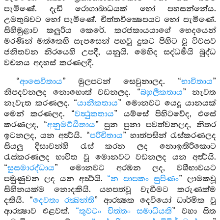
පැමිණේ. දැඩි රොගාබාධයක් හෝ පහසන්නේය.
උමතුබවට හෝ පැමිණේ. චිත්තවික්‍ෂෙපයට හෝ පැමිණේ.
සිහිමුළාව කලුරිය කෙරේ. කරජකායයාගේ භෙදයෙන්
මරණින් මත්තෙහි සැපසෙන් පහවූ දුකට පිහිට වූ විවසව
ජනිතවන නිරයෙහි උපදී, යනුයි. මෙහිද සද්ධර්‍මයි බුද්ධ
වචනය අදහස් කරණලදී.
“
ආසෙවිතාය
” මුලපටන් සෙවුනාලද. “
භාවිතාය
”
නිපදවනලද නොහොත් වඩනලද. “
බහුලීකතාය
” නැවත
නැවැත කරණලද. “
යානීකතාය
” මොනවට යෙදූ යානයක්
මෙන් කරණලද. “
වත්‍ථුකතාය
” යම්සේ පිහිටවේද, එසේ
කරණලද, “
අනුමට්ඨිතාය
” පුන පුනා පවත්වනලද, නිතර
ඉටනලද, යන අර්‍ත්‍ථයි. “
පරිචිතාය
” හාත්පසින් රැස්කරණලද
සියලු දිසාවන්හි රැස් කරන ලද නොඉතිරිකොට
රැස්කරණලද භාවිත වූ මොනවට වඩනලද යන අර්‍ත්‍ථයි.
“
සුසමාරද්ධාය
” මොනවට අරඹන ලද, වශීභාවයට
පමුණුවන ලද යන අර්‍ත්‍ථයි.
“න පාපකං සුපිණං
” ලාමකවූ
සිහිනයක්ම නොදකියි. යහපත්වූ වැඩීමට කරුණක්ම
දකියි. “
දෙවතා රක්‍ඛන්ති
” ආරක්‍ෂක දෙවියෝ ධාර්මික වූ
ආරක්‍ෂාව එළවත්.
“තුවටං චිත්තං සමාධියති
” වහා සිත