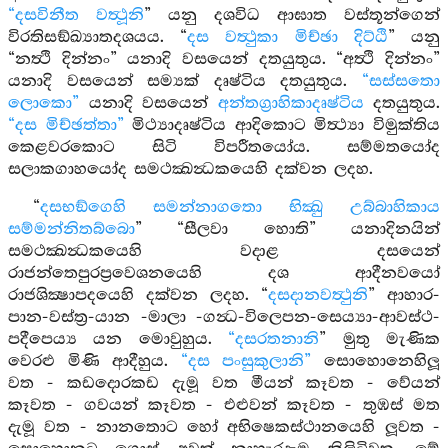
“දසවිනීත වත්‍ථූනි
” යනු දශවිධ ආඝාත වස්තූන්ගෙන්
විරතිසඞ්ඛ්‍යාතදශයය. “
දස වත්‍ථුකා මිච්ඡා දිට්ඨි
” යනු
“නත්‍ථි දින්නං” යනාදි වසයෙන් දතයුතුය. “අත්‍ථි දින්නං”
යනාදි වසයෙන් සම්‍යක් දෘෂ්ටිය දතයුතුය.
“සස්සතො
ලොකො”
යනාදි වසයෙන්
අන්තග්‍රාහිකාදෘෂ්ටිය
දතයුතුය.
“දස මිච්ඡත්තා”
මිථ්‍යාදෘෂ්ටිය ආදිකොට මිත්‍ථ්‍යා විමුක්තිය
කෙළවරකොට සිටි විපරීතයෝය. සම්මතයෝද
සලාකගාහයෝද සමථක්‍ඛන්‍ධකයෙහි දක්වන ලදහ.
“
දසභඞ්ගෙහි සමන්නාගතො භික්‍ඛු උබ්බාහිකාය
සම්මන්නිතබ්බො
” “සීලවා හොති” යනාදිනයින්
සමථක්‍ඛන්‍ධකයෙහි වදාළ දසයෙන්
රාජන්තෙපුරප්‍රවෙශනයෙහි දශ ආදීනවයෝ
රාජශික්‍ෂාපදයෙහි දක්වන ලදහ. “
දසදානවත්‍ථුනි
” ආහාර-
පාන-වස්ත්‍ර-යාන -මාලා -ගන්‍ධ-විලෙපන-සෙය්‍යා-ආවස්ථ-
පදීපෙය්‍ය යන මොවුහුය.
“දසරතනානි
” මුතු මැණික
වෙරළු මිණි ආදීහුය.
“දස පංසුකුලානි”
සොහොනෙහිලූ
වත - කඩදොරකඩ දැමූ වත මීයන් කෑවත - වේයන්
කෑවත - ගවයන් කෑවත - එළුවන් කෑවත - තුඹස් මත
දැමූ වත - නානතොට හෝ අභිෂෙකස්ථානයෙහි ලූවත -