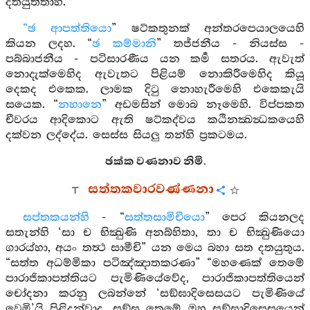
දතයුත්තාහ.
“ඡ ආපත්තියො
” ෂට්කතුනක් අන්තරපෙයාලයෙහි
කියන ලදහ. “
ඡ කම්මානි
” තජ්ජනීය - නියස්ස -
පබ්බාජනීය - පටිසාරණීය යන කර්‍ම සතරය. ඇවැත්
නොදැක්මෙහිද ඇවැතට පිළියම් නොකිරීමෙහිද කියූ
දෙකද එකෙක. ලාමක දිටු නොහැරීමෙහි එකෙකැයි
සයෙක. “
නහානෙ
” අඩමසින් මොබ නෑමෙහි. විප්පකත
චීවරය ආදිකොට ඇති ෂට්කද්වය කඨිනක්‍ඛන්‍ධකයෙහි
දක්වන ලද්දේය. සෙස්ස සියලු තන්හි ප්‍රකටමය.
ඡක්ක වණනාව නිමි.
සත්තකවාරවණ්ණනා
සප්තකයන්හි
- “
සත්තසාමිචියො
” පෙර කියනලද
සතැන්හි ‘සා ච භික්‍ඛුණි අනබ්හිතා, තා ච භික්‍ඛුණියො
ගාරය්හා, අයං තත්‍ථ සාමීචි” යන මෙය බහා සත දතයුතුය.
“සත්ත අධම්මිකා පටිඤ්ඤාතකරණා” “මහණෙක් තෙමේ
පාරාජිකාපත්තියට පැමිණියේවේද, පාරාජිකාපත්තියෙන්
චෝදනා කරනු ලබන්නේ ‘සඞ්ඝාදිසෙසයට පැමිණියේ
වෙමි’යි පිළිදන්වාද, සඞ්ඝ තෙමේ ඔහු සඞ්ඝාදිසෙසයෙන්