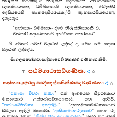
නිරුක්ති සියයකැ’යි නිරුක්ති දෙසියයක්, අර්‍ත්‍ථසියයෙහි
ඥානසියයෙක, ධර්‍මසියයෙහි ඥානසියයෙක, නිරුක්ති
දෙසියයෙහි ඥානදෙසියයෙකැ’යි ඥානහාරසියයෙක්ද
දතයුතුය.
“අත්‍ථසතං ධම්මසතං ද්වෙ නිරුත්තිසතානි ච,
චත්තාරි ඤාණසතානි අත්‍ථවසෙ පකරණෙ”
යි මෙසේ යමක් වදාරණ ලද්දේ ද, මෙය මේ සඳහා
වදාරණ ලද්දේය.
සිංහලසමන්තපාසාදිකාවෙහි මහාවර්‍ග වර්‍ණනාව නිමි.
පඨමගාථාසඞ්ගණිකං
සත්තනගරෙසු පඤ්ඤත්තසික්ඛාපදවණ්ණනා
“
එකංසං චීවරං කත්‍වා
” එක් අංශයෙක සිවුරකොට
මනාකොට උත්තරාසඞ්ගයකොට, යන අර්‍ත්‍ථයි.
“පග්ගණ්භිත්‍වාන අඤ්ජලිං
” “දසනඛසමොධානයෙන්
බබලන ඇඳිලි ඔසොවා.
“ආසිංසමානරූපොව
” පතන රූ
ඇත්තකු මෙන්.
“කිස්ස ත්‍වං ඉධ මාගතො
” කවර කරුණක්