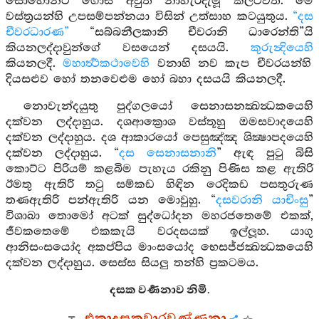
සොහොනට ගොස් අවුත් නාහැරදැමූ කිලිටිවත. මේ
වස්ත්‍රයන්හි උපසම්පන්නයා විසින් උත්සාහ කටයුතුය.
“දස
චීවරධාරණ”
“සබ්බනීලකානි චීවරානි ධාරෙන්ති”යි
කියනලද්දාවුන්ගේ වසයෙන් දසයයි.
කුරුන්‍දියෙහි
කියනලදී.
මහාර්‍ත්‍ථකථාවෙහි
වනාහි නව කැප චීවරයන්හි
දියසළුව හෝ තනවෙළුම හෝ බහා දසයයි කියනලදී.
නොවැන්දයුතු පුද්ගලයෝ සෙනාසනක්‍ඛන්‍ධකයෙහි
දක්වන ලද්දාහුය. දශආක්‍රොශ වස්තූහු ඔමසවාදයෙහි
දක්වන ලද්දාහුය. දශ ආකාරයෝ පෙසුඤ්ඤ ශික්‍ෂාපදයෙහි
දක්වන ලද්දාහුය. “
දස සෙනාසනානි
” ඇඳ පුටු බිසි
කොට්ට පිරියම් කළබිම පැහැය රකිනු පිණිස කළ ඇතිරි
ඊමතු ඇතිරී තටු සම්කඩ හිඳින රෙදිකඩ පසතුරුණ
තණඇතිරි පන්ඇතිරි යන මොවුහු. “
දසවරානි යාචිංසු
”
විශාඛා තොමෝ අටක් සුද්ධෝදන මහරජතෙමේ එකක්,
ජීවකතෙමේ එකකැයි වරදසයක් ඉල්ලූහ. යාගු
ආනිසංසයෝද අකප්පිය මාංසයෝද භෙසජ්ජක්‍ඛන්‍ධකයෙහි
දක්වන ලද්දාහුය. සෙස්ස සියලු තන්හි ප්‍රකටමය.
දසක වර්‍ණනාව නිමි.