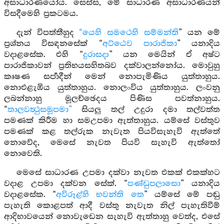
අසාධාරණයෝය. සෙස්ස, මේ සාධාරණ අසාධාරණයන්
විසදීමෙහි ප්‍රකටමය.
දැන් විපත්තීහුද
“යෙහි සමථෙහි සම්මන්ති
” යන මේ
ප්‍රශ්නය විසඳනසේක් “
අට්ඨෙව පාරාජිකා
” යනාදිය
වදාළසේක. එහි “
දුරාසදා
” යන මෙයින් ඒ අෂ්ට
පාරාජිකාවන් ප්‍රතිභයසහිතබව දක්වාලන්නෝය. මොවුහු
කෘෂණ සර්‍පාදීන් මෙන් නොපැමිණිය යුත්තාහුය.
නොඑළැඹිය යුත්තාහුය. නොලංවිය යුත්තාහුය. ලංවනු
ලබන්නාහු මූලච්ඡෙදය පිණිස පවත්නාහුය.
“
තාලවත්‍ථුසමූපමා”
සියලු තල් උදුරා දමා තල්වත්ත
පමණක් කිරීම හා සමඋපමා ඇත්තාහුය. යම්සේ වස්තුව
පමණක් කළ තල්රුක නැවැත පියවිසැහැවි ඇත්තේ
නොවේද, මෙසේ නැවත පියවි සැහැවි ඇත්තෝ
නොවෙති.
මෙසේ සාධාරණ උපමා දක්වා නැවත එකක් එකක්හට
වදාළ උපමා දක්වන සේක්. “
පණ්ඩුපලාසො
” යනාදිය
වදාළසේක. “
අවිරූළ්හි භවන්ති තෙ
” යම්සේ මේ පඬු
පැහැති කොළපත් ආදී වස්තු නැවැත නිල් පැහැතිවීම්
ආදිභාවයෙන් නොවැඩෙන සැහැවි ඇත්තාහු වෙත්ද, එසේ