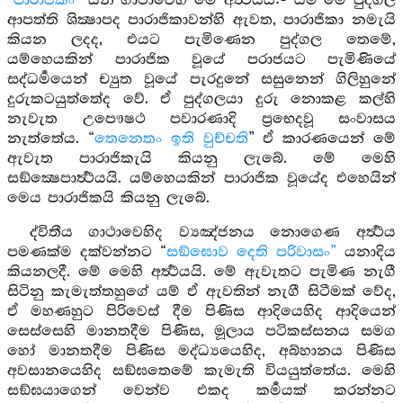
“
පාරාජිකං
” යන ගාථාවෙහි මේ අර්‍ත්‍ථයයි:- යම් මේ පුද්ගල
ආපත්ති ශික්‍ෂාපද පාරාජිකාවන්හි ඇවත, පාරාජිකා නමැයි
කියන ලදද, එයට පැමිණෙන පුද්ගල තෙමේ,
යම්හෙයකින් පාරාජික වූයේ පරාජයට පැමිණියේ
සද්ධර්‍මයෙන් ච්‍යුත වූයේ පැරදුනේ සසුනෙන් ගිලිහුනේ
දුරුකටයුත්තේද වේ. ඒ පුද්ගලයා දුරු නොකළ කල්හි
නැවැත උපෞෂථ පවාරණාදි ප්‍රභෙදවූ සංවාසය
නැත්තේය. “
තෙනෙතං ඉති වුච්චති
” ඒ කාරණයෙන් මේ
ඇවැත පාරාජිකැයි කියනු ලැබේ. මේ මෙහි
සඞ්ක්‍ෂෙපාර්‍ත්‍ථයයි. යම්හෙයකින් පාරාජික වූයේද එහෙයින්
මෙය පාරාජිකයි කියනු ලැබේ.
ද්විතීය ගාථාවෙහිද ව්‍යඤ්ජනය නොගෙණ අර්‍ත්‍ථය
පමණක්ම දක්වන්නට “
සඞ්ඝොව දෙති පරිවාසං”
යනාදිය
කියනලදී. මේ මෙහි අර්‍ත්‍ථයයි. මේ ඇවැතට පැමිණ නැගී
සිටිනු කැමැත්තහුගේ යම් ඒ ඇවතින් නැගී සිටීමක් වේද,
ඒ මහණහුට පිරිවෙස් දීම පිණිස ආදියෙහිද ආදියෙන්
සෙස්සෙහි මානතදීම පිණිස, මූලාය පටිකස්සනය සමග
හෝ මානතදීම පිණිස මද්ධ්‍යයෙහිද, අබ්හානය පිණිස
අවසානයෙහිද සඞ්ඝතෙමේ කැමැති වියයුත්තේය. මෙහි
සඞ්ඝයාගෙන් වෙන්ව එකද කර්‍මයක් කරන්නට