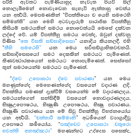
පරිජි ඇවතට පැමිණියාහුද නැවැත පියවි සිල්
නොලැබීමෙන් නොවැඩෙන සැහැවි ඇත්තාහු වෙත්ය
යන අර්‍ත්‍ථයි. මෙපමණකින් “විපත්තියො ච යෙහි සමථෙහි
සම්මන්ති” යන මෙහි අටවැදෑරුම් පාරාජික විපත්තීහු
කිසියම් සමථයකින් සමථය නොවෙත්යයි මෙසේ දක්වන
ලද්දේ වේ. යම් විපත්තීහු සමථය වෙත්ද, ඔවුන් දක්වනු
පිණිස “
තෙ වීසති සඞ්ඝාදිසෙසා
” යනාදිය කියනලදී. එහි
“
තීහි සමථෙහි”
යන මෙය සර්‍වසඞ්ග්‍රාහිකවචනයි.
සඞ්ඝාදිසෙසයෝ සමථ දෙකකින් සමථයට පැමිණෙත්.
තිණවත්‍ථාරකයෙන් සමථයට නොපැමිණෙත්. සෙස්සෝ
තුන් සමථයෙන්ම සමථයට පැමිණෙත්.
“
ද්වෙ උපොසථා ද්වෙ පවාරණා
” යන මෙය
මහණුන්ගේද මෙහෙණන්ගේද වසයෙන් වදාරණ ලදි.
විභක්තිය පමණක් දැක්වීම් වසයෙන්ම මේ වදාරණලදය.
සමථයන්ගෙන් සන්සිඳීම් වසයෙන් නොවදාරණලදය.
භික්‍ෂුඋපෞෂථය, භික්‍ෂුණි උපෞෂථය, භික්‍ෂු පවාරණය.
භික්‍ෂුණි පවාරණය යන මේ සිවු විභක්තීහු විභජනයෝය
යන අර්‍ත්‍ථයි.
“චත්තාරී කම්මානි
” අධර්‍මයෙන් ව්‍යාග්‍රාදීවූ
උපෞෂථ කර්‍මයෝය. “
පඤ්චෙව උපොසථා චතුරො
භවන්ති අනඤ්ඤථා”
මහණුන්හට උද්දෙස පසෙක්ද,