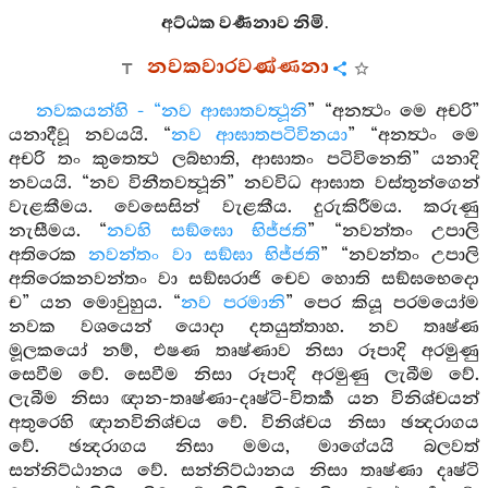
අට්ඨක වර්‍ණනාව නිමි.
නවකවාරවණ්ණනා
නවකයන්හි - “නව ආඝාතවත්‍ථූනි
” “අනත්‍ථං මෙ අචරි”
යනාදීවූ නවයයි. “
නව ආඝාතපටිවිනයා
” “අනත්‍ථං මෙ
අචරි තං කුතෙත්‍ථ ලබ්භාති, ආඝාතං පටිවිනෙති” යනාදි
නවයයි. “නව විනීතවත්‍ථූනි” නවවිධ ආඝාත වස්තුන්ගෙන්
වැළකීමය. වෙසෙසින් වැළකීය. දුරුකිරීමය. කරුණු
නැසීමය. “
නවහි සඞ්ඝො භිජ්ජති
” “නවන්තං උපාලි
අතිරෙක
නවන්තං වා සඞ්ඝා භිජ්ජති
” “නවන්තං උපාලි
අතිරෙකනවන්තං වා සඞ්ඝරාජි චෙව හොති සඞ්ඝභෙදො
ච” යන මොවුහුය. “
නව පරමානි
” පෙර කියූ පරමයෝම
නවක වශයෙන් යොදා දතයුත්තාහ. නව තෘෂ්ණ
මූලකයෝ නම්, එෂණ තෘෂ්ණාව නිසා රූපාදි අරමුණු
සෙවීම වේ. සෙවීම නිසා රූපාදි අරමුණු ලැබීම වේ.
ලැබීම නිසා ඥාන-තෘෂ්ණා-දෘෂ්ටි-විතර්‍ක යන විනිශ්චයන්
අතුරෙහි ඥානවිනිශ්චය වේ. විනිශ්චය නිසා ඡන්‍දරාගය
වේ. ඡන්‍දරාගය නිසා මමය, මාගේයයි බලවත්
සන්නිට්ඨානය වේ. සන්නිට්ඨානය නිසා තෘෂ්ණා දෘෂ්ටි