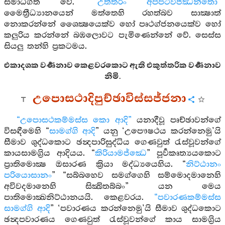
සමාධිගත වේ.
“උත්තරිං අප්පටිවිජ්ඣන්තො
”
මෛත්‍රීධ්‍යානයෙන් මත්තෙහි රහත්බව සාක්‍ෂාත්
නොකරන්නේ ශෛක්‍ෂයෙක්ව හෝ පෘථග්ජනයෙක්ව හෝ
කලුරිය කරන්නේ බඹලොවට පැමිණෙන්නේ වේ. සෙස්ස
සියලු තන්හි ප්‍රකටමය.
එකාදශක වර්‍ණනාව කෙළවරකොට ඇති එකුත්තරික වර්‍ණනාව
නිමි.
උපොසථාදිපුච්ඡාවිස්සජ්ජනා
“උපොසථකම්මස්ස කො ආදි”
යනාදීවූ පෘච්ඡාවන්ගේ
විසඳීමෙහි “
සාමග්ගි ආදි
” යනු ‘උපෞෂථය කරන්නෙමු’යි
සීමාව ශුද්ධකොට ඡන්‍දපාරිසුද්ධිය ගෙණවුත් රැස්වූවන්ගේ
කායසාමග්‍රිය ආදියය. “
කිරියාමජ්ඣෙ
” පූර්‍වකෘත්‍යයකොට
ප්‍රාතිමොක්‍ෂ ඔසාරණ ක්‍රියා මද්ධ්‍යයෙහිය. “
නිට්ඨානං
පරියොසානං
” “සබ්බහෙව සමග්ගෙහි සම්මොදමානෙහි
අවිවදමානෙහි සික්‍ඛිතබ්බං” යන මෙය
පාතිමොක්‍ඛනිට්ඨානයයි. කෙළවරය.
“පවාරණකම්මස්ස
සාමග්ගි ආදි
” ‘පවාරණය කරන්නෙමු’යි සීමාව ශුද්ධකොට
ඡන්‍දපවාරණය ගෙණවුත් රැස්වූවන්ගේ කාය සාමග්‍රිය