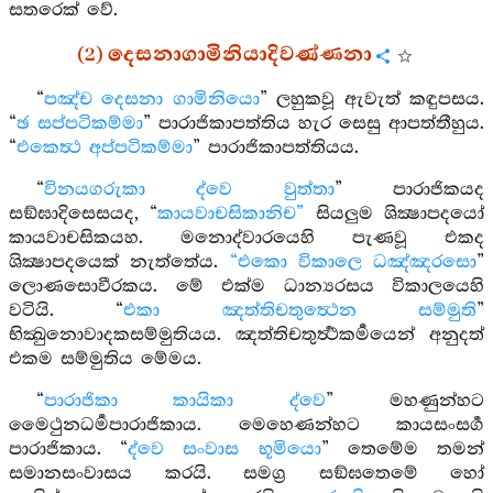
සතරෙක් වේ.
(2) දෙසනාගාමිනියාදිවණ්ණනා
“
පඤ්ච දෙසනා ගාමිනියො
” ලහුකවූ ඇවැත් කඳුපසය.
“
ඡ සප්පටිකම්මා
” පාරාජිකාපත්තිය හැර සෙසු ආපත්තීහුය.
“
එකෙත්‍ථ අප්පටිකම්මා
” පාරාජිකාපත්තියය.
“
විනයගරුකා ද්වෙ වුත්තා
” පාරාජිකයද
සඞ්ඝාදිසෙසයද, “
කායවාචසිකානිච”
සියලුම ශික්‍ෂාපදයෝ
කායවාචසිකයහ. මනොද්වාරයෙහි පැණවූ එකද
ශික්‍ෂාපදයෙක් නැත්තේය.
“එකො විකාලෙ ධඤ්ඤරසො
”
ලොණසොවීරකය. මේ එක්ම ධාන්‍යරසය විකාලයෙහි
වටියි. “
එකා ඤත්තිචතුත්‍ථෙන සම්මුති
”
භික්‍ඛුනොවාදකසම්මුතියය. ඤත්තිචතුර්‍ත්‍ථකර්‍මයෙන් අනුදත්
එකම සම්මුතිය මේමය.
“
පාරාජිකා කායිකා ද්වෙ
” මහණුන්හට
මෛථුනධර්‍මපාරාජිකාය. මෙහෙණන්හට කායසංසර්‍ග
පාරාජිකාය. “
ද්වෙ සංවාස භූමියො
” තෙමේම තමන්
සමානසංවාසය කරයි. සමග්‍ර සඞ්ඝතෙමේ හෝ