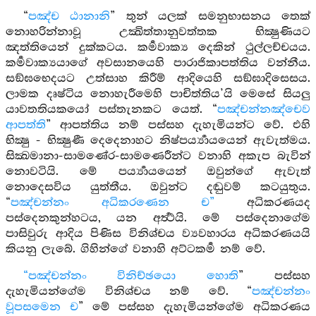
“
පඤ්ච ඨානානි
” තුන් යලක් සමනුභාසනය තෙක්
නොහරින්නාවූ උක්‍ඛිත්තානුවත්තක භික්‍ෂුණියට
ඤත්තියෙන් දුක්කටය. කර්‍මවාක්‍ය දෙකින් ථුල්ලච්චයය.
කර්‍මවාක්‍යයාගේ අවසානයෙහි පාරාජිකාපත්තිය වන්නීය.
සඞ්ඝභෙදයට උත්සාහ කිරීම් ආදියෙහි සඞ්ඝාදිසෙසය.
ලාමක දෘෂ්ටිය නොහැරීමෙහි පාචිත්තිය’යි මෙසේ සියලු
යාවතතියකයෝ පස්තැනකට යෙත්. “
පඤ්චන්නඤ්චෙව
ආපත්ති
” ආපත්තිය නම් පස්සහ දැහැමියන්ට වේ. එහි
භික්‍ෂු - භික්‍ෂුණී දෙදෙනාහට නිෂ්පර්‍ය්‍යායයෙන් ඇවැත්මය.
සික්‍ඛමානා-සාමණේර-සාමණෙරීන්ට වනාහි අකැප බැවින්
නොවටියි. මේ පර්‍ය්‍යායයෙන් ඔවුන්ගේ ඇවැත්
නොදෙසවිය යුත්තීය. ඔවුන්ට දඬුවම් කටයුතුය.
“
පඤ්චන්නං අධිකරණෙන ච”
අධිකරණයද
පස්දෙනකුන්හටය, යන අර්‍ත්‍ථයි. මේ පස්දෙනාගේම
පාසිවුරු ආදිය පිණිස විනිශ්චය ව්‍යවහාරය අධිකරණයයි
කියනු ලැබේ. ගිහින්ගේ වනාහි අට්ටකර්‍ම නම් වේ.
“පඤ්චන්නං විනිච්ඡයො හොති
” පස්සහ
දැහැමියන්ගේම විනිශ්චය නම් වේ. “
පඤ්චන්නං
වූපසමෙන ච
” මේ පස්සහ දැහැමියන්ගේම අධිකරණය