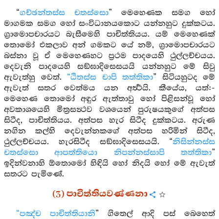
“
ගච්ඡන්තස්ස චතස්සො
” මෙහෙණක සමග හෝ
මාගමක සමග හෝ සංවිධානයකොට යන්නහුට දුක්කටය.
ග්‍රාමොපචාරයට බැසීමෙහි පාචිත්තියය. යම් මෙහෙණක්
තොමෝ එකලාව අන් ගමකට යේ නම්, ග්‍රාමොපචාරයට
බස්නා වූ ඒ මෙහෙණහට ප්‍රථම පාදයෙහි ථුල්ලච්චයය.
දෙවැනි පාදයෙහි සඞ්ඝාදිසෙසයයි යන්නහුට මේ සිවු
ඇවැත්හු වෙත්.
“ඨිතස්ස චාපි තත්තිකා
” සිටියහුටද මේ
ඇවැත් සතර වෙත්මය යන අර්‍ත්‍ථයි. කීයේය, යත්:-
මෙහෙණ තොමෝ අඳුර ඇත්තාවු හෝ පිළිසන්වූ හෝ
අවකාශයෙහි මිත්‍රසන්‍ථව වශයෙන් පුරුෂයකුගේ අත්පස
සිටීද, පාචිත්තියය. අත්පස හැර සිටීද දුක්කටය. අරුණ
නගින කල්හි දෙවැන්නකගේ අත්පස හරිමින් සිටීද,
ථුල්ලච්චයය. හැරසිටීද සඞ්ඝාදිසෙසයයි. “
නිසින්නස්ස
චතස්සො ආපත්තියො නිපන්නස්සාපි තත්තිකා
”
ඉදින්වනාහි ඕතොමෝ හිඳියි හෝ නිදයි හෝ මේ ඇවැත්
සතරට පැමිණේ.
(3) පාචිත්තියවණ්ණනා
“පඤ්ච පාචිත්තියානි
” ගිතෙල් ආදි පස් බෙහෙත්