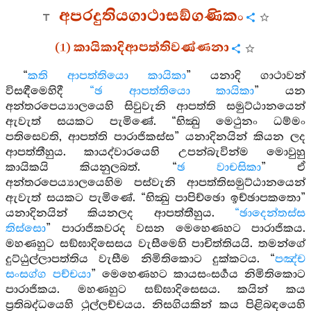
අපරදුතියගාථාසඞ්ගණිකං
(1) කායිකාදිආපත්තිවණ්ණනා
“
කති ආපත්තියො කායිකා
” යනාදි ගාථාවන්
විසඳීමෙහිදී
“ඡ ආපත්තියො කායිකා
” යන
අන්තරපෙය්‍යාලයෙහි සිවුවැනි ආපත්ති සමුට්ඨානයෙන්
ඇවැත් සයකට පැමිණේ. “භික්‍ඛු මෙථුනං ධම්මං
පතිසෙවති, ආපත්ති පාරාජිකස්ස” යනාදිනයින් කියන ලද
ආපත්තීහුය. කායද්වාරයෙහි උපන්බැවින්ම මොවුහු
කායිකයි කියනුලබත්. “
ඡ වාචසිකා
” ඒ
අන්තරපෙය්‍යාලයෙහිම පස්වැනි ආපත්තිසමුට්ඨානයෙන්
ඇවැත් සයකට පැමිණේ. “භික්‍ඛු පාපිච්ඡො ඉච්ඡාපකතො”
යනාදිනයින් කියනලද ආපත්තීහුය.
“ඡාදෙන්තස්ස
තිස්සො
” පාරාජිකවරද වසන මෙහෙණහට පාරාජිකය.
මහණහුට සඞ්ඝාදිසෙසය වැසීමෙහි පාචිත්තියයි. තමන්ගේ
දුට්ඨුල්ලාපත්තිය වැසීම නිමිතිකොට දුක්කටය. “
පඤ්ච
සංසග්ග පච්චයා
” මෙහෙණහට කායසංසර්‍ගය නිමිතිකොට
පාරාජිකය. මහණහුට සඞ්ඝාදිසෙසය. කයින් කය
ප්‍රතිබද්ධයෙහි ථුල්ලච්චයය. නිසගියකින් කය පිළිබඳයෙහි