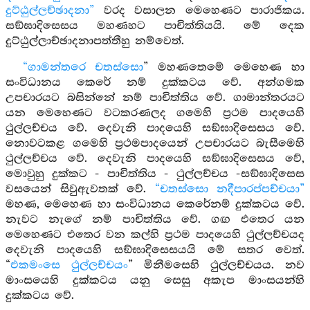
දුට්ඨුල්ලච්ඡාදනා”
වරද වසාලන මෙහෙණට පාරාජිකය.
සඞ්ඝාදිසෙසය මහණහට පාචිත්තියයි. මේ දෙක
දුට්ඨුල්ලාච්ඡාදනාපත්තීහු නම්වෙත්.
“ගාමන්තරෙ චතස්සො
” මහණතෙමේ මෙහෙණ හා
සංවිධානය කෙරේ නම් දුක්කටය වේ. අන්ගමක
උපචාරයට බසින්නේ නම් පාචිත්තිය වේ. ගාමාන්තරයට
යන මෙහෙණට වටකරණලද ගමෙහි ප්‍රථම පාදයෙහි
ථුල්ලච්චය වේ. දෙවැනි පාදයෙහි සඞ්ඝාදිසෙසය වේ.
නොවටකළ ගමෙහි ප්‍රථමපාදයෙන් උපචාරයට බැසීමෙහි
ථුල්ලච්චය වේ. දෙවැනි පාදයෙහි සඞ්ඝාදිසෙසය වේ,
මොවුහු දුක්කට - පාචිත්තිය - ථුල්ලච්චය -සඞ්ඝාදිසෙස
වසයෙන් සිවුඇවතක් වේ.
“චතස්සො නදීපාරප්පච්චයා”
මහණ, මෙහෙණ හා සංවිධානය කෙරේනම් දුක්කටය වේ.
නැවට නැගේ නම් පාචිත්තිය වේ. ගඟ එතෙර යන
මෙහෙණට එතෙර වන කල්හි ප්‍රථම පාදයෙහි ථුල්ලච්චයද
දෙවැනි පාදයෙහි සඞ්ඝාදිසෙසයයි මේ සතර වෙත්.
“
එකමංසෙ ථුල්ලච්චයං
” මිනීමසෙහි ථුල්ලච්චයය. නව
මාංසයෙහි දුක්කටය යනු සෙසු අකැප මාංසයන්හි
දුක්කටය වේ.