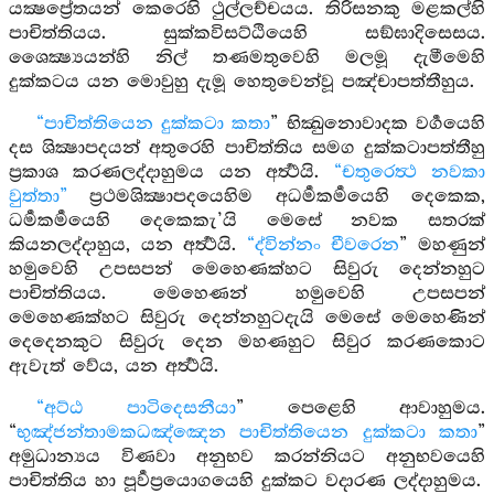
යක්‍ෂප්‍රේතයන් කෙරෙහි ථුල්ලච්චයය. තිරිසනකු මළකල්හි
පාචිත්තියය. සුක්කවිසට්ඨියෙහි සඞ්ඝාදිසෙසය.
ශෛක්‍ෂ්‍යයන්හි නිල් තණමතුවෙහි මලමූ දැමීමෙහි
දුක්කටය යන මොවුහු දැමූ හෙතුවෙන්වූ පඤ්චාපත්තීහුය.
“පාචිත්තියෙන දුක්කටා කතා
” භික්‍ඛුනොවාදක වර්‍ගයෙහි
දස ශික්‍ෂාපදයන් අතුරෙහි පාචිත්තිය සමග දුක්කටාපත්තීහු
ප්‍රකාශ කරණලද්දාහුමය යන අර්‍ත්‍ථයි.
“චතුරෙත්‍ථ නවකා
වුත්තා”
ප්‍රථමශික්‍ෂාපදයෙහිම අධර්‍මකර්‍මයෙහි දෙකෙක,
ධර්‍මකර්‍මයෙහි දෙකෙකැ’යි මෙසේ නවක සතරක්
කියනලද්දාහුය, යන අර්‍ත්‍ථයි.
“ද්වින්නං චීවරෙන
” මහණුන්
හමුවෙහි උපසපන් මෙහෙණක්හට සිවුරු දෙන්නහුට
පාචිත්තියය. මෙහෙණන් හමුවෙහි උපසපන්
මෙහෙණක්හට සිවුරු දෙන්නහුටදැයි මෙසේ මෙහෙණින්
දෙදෙනකුට සිවුරු දෙන මහණහුට සිවුර කරණකොට
ඇවැත් වේය, යන අර්‍ත්‍ථයි.
“අට්ඨ පාටිදෙසනීයා
” පෙළෙහි ආවාහුමය.
“
භුඤ්ජන්තාමකධඤ්ඤෙන පාචිත්තියෙන දුක්කටා කතා
”
අමුධාන්‍යය විණවා අනුභව කරන්නියට අනුභවයෙහි
පාචිත්තිය හා පූර්‍වප්‍රයොගයෙහි දුක්කට වදාරණ ලද්දාහුමය.