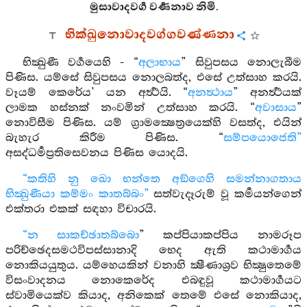
මුසාවාදවර්‍ග වර්‍ණනාව නිමි.
භික්ඛුනොවාදවග්ගවණ්ණනා
භික්‍ඛුණී වර්‍ගයෙහි - “
අලාභාය
” සිවුපසය නොලැබීම
පිණිස. යම්සේ සිවුපසය නොලබත්ද, එසේ උත්සාහ කරයි.
වෑයම් කෙරේය’ යන අර්‍ත්‍ථයි. “
අනත්‍ථාය
” අනර්‍ත්‍ථයක්
ලාමක හස්නක් නංවමින් උත්සාහ කරයි. “
අවාසාය
”
නොවිසීම පිණිස. යම් ග්‍රාමක්‍ෂෙත්‍රයෙක්හි වසත්ද, එයින්
බැහැර කිරීම පිණිස. “
සම්පයොජෙති”
අසද්ධර්‍මප්‍රතිසෙවනය පිණිස යොදයි.
“කතිහි නු ඛො භන්තෙ අඞ්ගෙහි සමන්නාගතාය
භික්‍ඛුණීයා කම්මං කාතබ්බං”
සත්වැදෑරුම් වූ කර්‍මයන්ගෙන්
එක්තරා එකක් සඳහා විචාරයි.
“න සාකච්ඡාතබ්බො
” කප්පියාකප්පිය නාමරූප
පරිච්ඡෙදසමථවිපස්සානාදි භෙද ඇති කථාමාර්‍ගය
නොකියයුතුය. යම්හෙයකින් වනාහි ක්‍ෂීණාශ්‍රව භික්‍ෂුතෙමේ
විසංවාදනය නොකෙරේද එබඳුවූ කථාමාර්‍ගයට
ස්වාමියෙක්ව කියාද, අනිකෙක් තෙමේ එසේ නොකියාද,