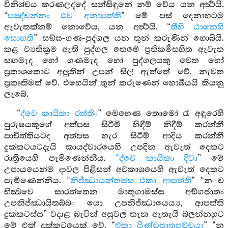
විනිශ්චය කරණලද්දේ සන්සිඳුනේ නම් වේය යන අර්‍ත්‍ථයි.
“
පඤ්චන්නං එව අනාපත්ති
” මේ පස් දෙනාහටම
ඇවැතක්නම් නොවේය, යන අර්‍ත්‍ථයි. “
තීහි ඨානෙහි
සොභති
” සඞ්ඝ-ගණ-පුද්ගල යන තුන් කරුණින් හොබියි.
කළ ව්‍යතික්‍රම ඇති පුද්ගල තෙමේ ප්‍රතිකර්‍මසහිත ඇවැත
සඟමැද හෝ ගණමැද හෝ පුද්ගලයකු වෙත හෝ
ප්‍රකාශකොට අලුතින් උපන් සිල් ඇත්තේ වේ. නැවත
ප්‍රකෘතිමත් වේ. එහෙයින් තුන් කරුණෙන් හොබීයයි කියනු
ලැබේ.
“
ද්වෙ කායිකා රත්තිං
” මෙහෙණ තොමෝ රෑ අඳුරෙහි
පුරුෂයකුගේ අත්පස සිටීමි හිඳීම් නිදීම් කරන්නී
පාචිත්තියටද අත්පස හැර සිටීම් ආදිය කරන්නී
දුක්කටයටදැයි කායද්වාරයෙහි උපදින ඇවැත් දෙකට
රාත්‍රියෙහි පැමිණෙන්නීය.
“ද්වෙ කායිකා දිවා
” මේ
උපායයෙන්ම දාවල පිළිසන් අවකාශයෙහි ඇවැත් දෙකට
පැමිණෙන්නීය.
“නිජ්ඣායන්තස්ස එකා ආපත්ති
” “න ච
භික්‍ඛවෙ සාරත්තෙන මාතුගාමස්ස අඞ්ගජාතං
උපනිජ්ඣායිතබ්බං යො උපනිජ්ඣායෙය්‍ය, ආපත්ති
දුක්කටස්ස” වදාළ බැවින් අසුවල් තැන ඇතැයි බලන්නහුට
මේ එක් දුක්කටයෙක් වේ. “
එකා පිණ්ඩපාතපච්චයා
” “න