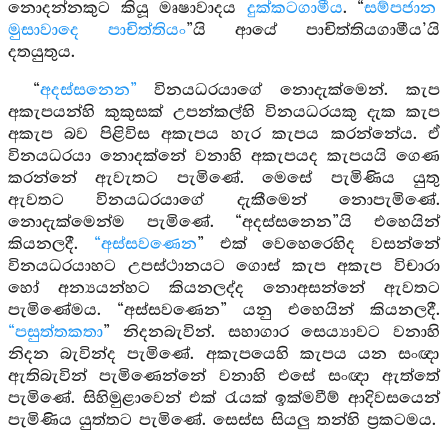
නොදන්නකුට කියූ මෘෂාවාදය
දුක්කටගාමීය
. “
සම්පජාන
මුසාවාදෙ පාචිත්තියං
”යි ආයේ පාචිත්තියගාමීය’යි
දතයුතුය.
“
අදස්සනෙන”
විනයධරයාගේ නොදැක්මෙන්. කැප
අකැපයන්හි කුකුසක් උපන්කල්හි විනයධරයකු දැක කැප
අකැප බව පිළිවිස අකැපය හැර කැපය කරන්නේය. ඒ
විනයධරයා නොදක්නේ වනාහි අකැපයද කැපයයි ගෙණ
කරන්නේ ඇවැතට පැමිණේ. මෙසේ පැමිණිය යුතු
ඇවතට විනයධරයාගේ දැකීමෙන් නොපැමිණේ.
නොදැක්මෙන්ම පැමිණේ. “අදස්සනෙන”යි එහෙයින්
කියනලදී.
“අස්සවණෙන
” එක් වෙහෙරෙහිද වසන්නේ
විනයධරයාහට උපස්ථානයට ගොස් කැප අකැප විචාරා
හෝ අන්‍යයන්හට කියනලද්ද නොඅසන්නේ ඇවතට
පැමිණේමය. “අස්සවණෙන” යනු එහෙයින් කියනලදී.
“පසුත්තකතා
” නිදනබැවින්. සහාගාර සෙය්‍යාවට වනාහි
නිදන බැවින්ද පැමිණේ. අකැපයෙහි කැපය යන සංඥා
ඇතිබැවින් පැමිණෙන්නේ වනාහි එසේ සංඥා ඇත්තේ
පැමිණේ. සිහිමුළාවෙන් එක් රැයක් ඉක්මවීම් ආදිවසයෙන්
පැමිණිය යුත්තට පැමිණේ. සෙස්ස සියලු තන්හි ප්‍රකටමය.