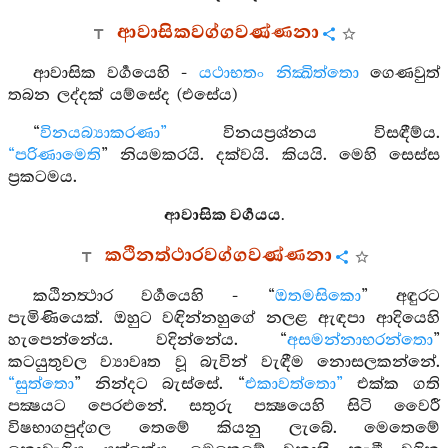
ආවාසිකවග්ගවණ්ණනා
ආවාසික වර්‍ගයෙහි -
යථාභතං නික්‍ඛිත්තො
ගෙණවුත්
තබන ලද්දක් යම්සේද (එසේය)
“
විනයබ්‍යාකරණා”
විනයප්‍රශ්නය විසඳීම්ය.
“පරිණාමෙති
” නියමකරයි. දක්වයි. කියයි. මෙහි සෙස්ස
ප්‍රකටමය.
ආවාසික වර්‍ගයය.
කථිනත්ථාරවග්ගවණ්ණනා
කඨිනත්‍ථාර වර්‍ගයෙහි - “
ඔතමසිකො
” අඳුරට
පැමිණියෙක්. ඔහුට වඳින්නහුගේ නලළ ඇඳපා ආදියෙහි
හැපෙන්නේය. වදින්නේය. “
අසමන්නාභරන්තො
”
කටයුතුවල ව්‍යාවෘත වූ බැවින් වැඳීම නොසලකන්නේ.
“සුත්තො
” නින්දට බැස්සේ. “
එකාවත්තො”
එක්ක ගති
පක්‍ෂයට පෙරළුනේ. සතුරු පක්‍ෂයෙහි සිටි වෛරී
විෂභාගපුද්ගල තෙමේ කියනු ලැබේ. මෙතෙමේ