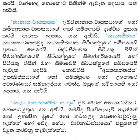
කරයි. වාග්භෙද නොකොට සිතින්ම ඇවැත දෙසාය, යන
අර්‍ත්‍ථයි.
“
නානාසංවාසකස්ස”
ලබ්ධිනානාසංවාසකයාගේ හෝ
කර්‍මනානාසංවාසකයාගේ හෝ සමීපයෙහි දෘෂ්ටිය ප්‍රකාශ
කරයි. ඇවැත දෙසාය, යන අර්‍ත්‍ථයි. “
නානාසීමාය”
නානාසංවාසකවූද නානාසීමාවක සිටියක්හුගේ සමීපයෙහි
ප්‍රකාශ කෙරෙයි. බද්ධසීමාවක සිටියකු විසින්
සීමන්තරිකයෙහි සිටියක්හුගේ සීමන්තරිකයෙහි හෝ
සිටියකු විසින් මහා සීමාවෙහි සිටියක්හුගේ සමීපයෙහි
ඇවැත දෙසීම නොවටියි. “අපකතත්තස්ස”
උත්ක්‍ෂිප්තයාගේ හෝ යමක්හුගේ හෝ උපෞෂථ
පවාරණයෝ තබනලද්දාහු වෙත්ද, ඔහුගේ සමීපයෙහි හෝ
දෙසාය, යන අර්‍ත්‍ථයි.
“
නාලං ඔකාසකම්මං කාතුං
” ප්‍රමාණවත් නොකරන්නට.
නොකටයුතුය යන අර්‍ත්‍ථයි. මෙහිද පියවිසැහැවි නැත්තේ
හෝ උත්ක්‍ෂිත වූයේ හෝ තබනලද පොහෝපවුරුණු
ඇත්තේ හෝ වේද, හේය. “වාචනාධිප්පායො” සසුනෙන්
ච්‍යුත කරවනු කැමැත්තේය.