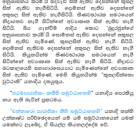
අනුශාසනය කරමි’යි ඔදවැඩි සිත් ඇතිව දෙසන්නේ කුසල
සිත් ඇතිව නැගීසිටියි. දොම්නස් ඇතිව දෙසන්නේ
අකුසල සිත් ඇතිව නැගීසිටියි. තිණවත්‍ථාරක සමථයෙන්
නිද්‍රාගතව නැගී සිටින්නේ අව්‍යාකෘත සිත් ඇතිව නැගී
සිටියි. බිය ගැන්වීම් ආදිය කොට ‘බුදුරජුන්ගේ
අනුශාසනාව කරමි’යි සොම්නස් ඇතිව දෙසන්නේ අකුසල
සිත් ඇතිව පැමිණේ. කුසලසිත් ඇතිව නැගී සිටියි.
දොම්නස් ඇතිවම දෙසන්නේ අකුසල සිත් ඇතිව නැගී
සිටියි. කියූනයින්ම තිණවත්‍ථාරක සමථයෙන් නැගී
සිටින්නේ අව්‍යාකෘත සිත් ඇතිව නැගී සිටියි. නිද්‍රාවට
බටකාලයෙහි සහාගාරසෙය්‍යාට පැමිණෙන්නේ අව්‍යාකෘත
සිත් ඇතිව පැමිණේ. මෙහි කියූනයින්ම “කුසලචිත්තො
වුට්ඨාති” යනාදිය දතයුතුය.
“
පඨමපාරාජිකං කතීහි සමුට්ඨානෙහි
” යනාදිය පෙරකියූ
නය ඇති බැවින් ප්‍රකටමය.
“චත්තාරො පාරාජිකා තීහි සමුට්ඨානෙහි”
යනාදි තන්හි
උත්කෘෂ්ට පරිච්ඡෙදයෙන් යම් යම් සමුට්ඨානයෙන් යමක්
යමක්හට ලැබේද, ඒ සියල්ල කියනලද්දේම වේ.