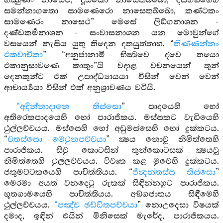
භික්‍ඛුණිං නාසෙථ, දූසකො නාසෙතබ්බො, දසභඞ්ගෙහි
සමන්නාගතො සාමණෙරො නාසෙතබ්බො, කණ්ටකං
සාමණෙරං නාසෙථ” මෙසේ ලිඞ්ගනාශන -
දණ්ඩකර්‍මනාශන - සංවාසනාශන යන මොවුන්ගේ
වසයෙන් නැසිය යුතු තිදෙන දතයුත්තාහ. “
තිණ්ණන්නං
එකවාචිකා
” “අනුජානාමි භික්‍ඛවෙ ද්වෙ තයො
එකානුසාවණෙ කාතුං”යි වදාළ වචනයෙන් තුන්
දෙනකුන්ට එක් උපාද්ධ්‍යායයා විසින් වෙන් වෙන්
ආචාර්‍ය්‍යයා විසින් එක් අනුශ්‍රාවණය වටියි.
“අදින්නාදානෙ තිස්සො
” පාදයෙහි හෝ
අතිරෙකපාදයෙහි හෝ පාරාජිකය. මස්සකට වැඩියෙහි
ථුල්ලච්චයය. මස්සෙහි හෝ අඩුමස්සෙහි හෝ දුක්කටය.
“
චතස්සො මෙථුනපච්චයා
” ක්‍ෂය නොවූ නිමිත්තෙහි
පාරාජිකය. සිවු කොටසින් තුන්කොටසක් ක්‍ෂයවූ
නිමිත්තෙහි ථුල්ලච්චයය. විවෘත කළ මුවෙහි දුක්කටය.
ජතුමට්ටකයෙහි පාචිත්තියය. “
ජින්‍දන්තස්ස තිස්සො
”
මෙරමා අයත් වනදෙටු රුකක් සිඳින්නහුට පාරාජිකය.
භූතගාමයෙහි පාචිත්තියය. අඞ්ගජාතය සිඳීමෙහි
ථුල්ලච්චයය.
“පඤ්ච ඡඩ්ඩිතපච්චයා
” නොඋදෙසා විෂයක්
දමාද, ඉඳින් එයින් මිනිසෙක් මැරේද, පාරාජිකයය.