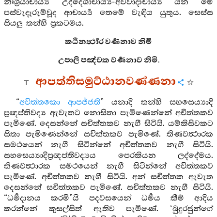
නිඃශ්‍රයාචාර්‍ය්‍ය උද්දෙශාචාර්‍ය්‍ය-අවවාදාචාර්‍ය්‍ය යන මේ
පස්වැදෑරුම්වූද ආචාර්‍ය්‍ය තෙමේ වැඳිය යුතුය. සෙස්ස
සියලු තන්හි ප්‍රකටමය.
කඨිනර්‍ත්‍ථාර වර්‍ණනාව නිමි
උපාලි පඤ්චක වර්‍ණනාව නිමි.
ආපත්තිසමුට්ඨානවණ්ණනා
“
අචිත්තකො ආපජ්ජති
” යනාදි තන්හි සහසෙය්‍යාදි
ප්‍රඥප්තිවද්‍ය ඇවැතට නොසිතා පැමිණෙන්නේ අචිත්තකව
පැමිණේ. දෙසන්නේ සචිත්තකව නැගී සිටියි. යම්කිසිවකට
සිතා පැමිණෙන්නේ සචිත්තකව පැමිණේ. තිණවත්‍ථාරක
සමථයෙන් නැගී සිටින්නේ අචිත්තකව නැගී සිටියි.
සහසෙය්‍යාදිප්‍රඥප්තිවද්‍යය පෙරකියන ලද්දේමය.
තිණවත්‍ථාරක සමථයෙන් නැගී සිටින්නේ අචිත්තකව
පැමිණේ. අචිත්තකව නැගී සිටියි. අන් සචිත්තක ඇවැත
දෙසන්නේ සචිත්තකව පැමිණේ. සචිත්තකව නැගී සිටියි.
“ධර්‍මදානය කරමි”යි පදවසයෙන් ධර්‍මය කීම් ආදිය
කරන්නේ කුසල්සිත් ඇතිව පැමිණේ. ‘බුදුරජුන්ගේ