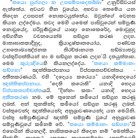
“
තයො පුග්ගලා න උපසම්පාදෙතබ්බා
” උනුවිසිවයස්
ඇත්තේය. අවයව හීන වූයේය. අභව්‍ය තෙමේය යන
තිදෙන උපසපන් නොකටයුත්තේය. ඔවුන්ගේ වෙනස
කියන ලද්දේමය. තවද මෙහි යමෙක් පාසිවුරෙන් සම්පූර්‍ණ
නොවූයේද, පරිපූර්‍ණවූයේ යාඥා නොකෙරේද, මොවුහුද
අඞ්ගහීන වචනයෙන්ම සඞ්ග්‍රහ කරණ ලදහ.
මාතෘඝාතකාදීහුද, ක්‍රියාදුෂ්කෘතයෝය, පණ්ඩක
උභතොබ්‍යඤ්ජනක තිරච්ඡානගත සඞ්ඛ්‍යාතවූ
වස්තුවිපත්තියන් හා ම සඞ්ග්‍රහ කරණ ලදහ’යි දතයුත්තාහ.
මෙම
කුරුන්‍දියෙ
හි කියනලද්දේය.
“තයො කම්මානං
සඞ්ගහා
” ඤත්තිකප්පනාය විප්පකතපච්චත්තය -
අතීතකරණයයි. එහි “දදෙය්‍ය කරෙය්‍ය” යනාදිභෙදයෝ
ඤත්තිකප්පනාය.
“දෙති කරොති” යනාදි භෙදය
විප්පකතපච්චත්ත
යයි. “දින්නං කතං” යනාදි භෙදය
අතීතකරණ
නම. මේ තුනෙන් කර්‍මයෝ සඞ්ග්‍රහ කරණු
ලබත්. අන් තුනකින්ද කර්‍මයෝ සඞ්ග්‍රහ කරණු ලබත්.
වස්තුවෙන්ද ඤත්තියෙන්ද අනුශ්‍රාවණයෙන්ද යන මෙයිනි.
වස්තු සම්පූර්‍ණවූයේ ඤත්ති සම්පූර්‍ණ වූයේ අනුශ්‍රාවණ
සම්පූර්‍ණවූයේ කර්‍මනම් වේ. “
තයො කම්මානං සඞ්ගහා
”යි
එහෙයින් කියනලදී. නාසිතකයෝ තිදෙන නම් “මෙත්තියං