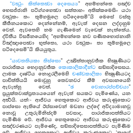
“වත්‍ථූං කිත්තෙත්‍වා දෙසෙය්‍ය
” අහම්භන්තෙ පඤ්ච
භෙසජ්ජානි පටිග්ගහෙත්‍වා සත්තාහං අතික්කමෙසිං යථා
වත්‍ථුකං තං තුම්හමූලෙ පටිදෙසෙමි”යි මෙසේ වස්තු
කීර්‍තනයකොට දෙන්නේනම්, ඇවැත් දෙසන ලද්දාහුම
වෙත්. ඇවතෙහි නම ගැණීමෙන් වැඩෙක් නැත්තේය.
ද්විතීය විසර්‍ජනයෙහිද “අහම්භන්තෙ නව පණීතභොජනානි
විඤ්ඤාපෙත්‍වා භුත්තො, යථා වත්‍ථුකං තා තුම්හමූලෙ
පටිදෙසෙමි”යි කියයුතුය.
“යාවතතියකා තිස්සො
” උක්‍ඛිත්තානුවර්‍තක භික්‍ෂුණියට
පාරාජිකය භෙදානුවර්‍තක
කොකාලිකාදීන්ට
සඞ්ඝාදිසෙසය.
ලාමක දෘෂ්ටිය නොදුරලීමෙහි
චණ්ඩකාලිකා
භික්‍ෂුණියටද
පාචිත්තියයි මොවුහු තෙවනවර කීම් අවසානයෙහි
ඇවැත්හු වෙත්.
“ඡ වොහාරප්පච්චයා
”
ප්‍රයුක්තවාක්ප්‍රත්‍යයයෙන් ඇවැත් සයකට පැමිණේය, යන
අර්‍ත්‍ථයි. යත්:- ආජීවය හෙතුකොට ආජීවය කරුණුකොට
පාප්සො ඇතියේ ඊප්සාවෙන් මඩනා ලද්දේ අවිද්‍යාමානවූ
නොවූ උතුරුමිනිස්දම් පවසාද, පාරාජිකාපත්තියට
පැමිණීම වේ. ආජීවය හෙතුකොට ආජීවය කරුණුකොට
සඤ්චරණයට පැමිණේද, සඞ්ඝාදිසෙසාපත්තියට පැමිණීම
වේ. ආජීවය හෙතුකොට ආජීවය කරුණුකොට ‘තාගේ