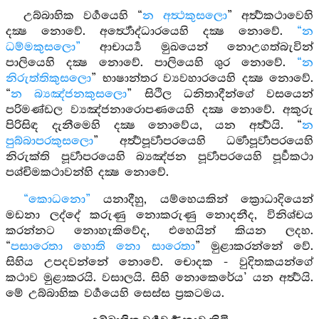
උබ්බාහික වර්‍ගයෙහි “
න අත්‍ථකුසලො
” අර්‍ත්‍ථකථාවෙහි
දක්‍ෂ නොවේ. අර්‍ත්‍ථොද්ධාරයෙහි දක්‍ෂ නොවේ.
“න
ධම්මකුසලො”
ආචාර්‍ය්‍ය මුඛයෙන් නොඋගත්බැවින්
පාලියෙහි දක්‍ෂ නොවේ. පාලියෙහි ශුර නොවේ.
“න
නිරුත්තිකුසලො
” භාෂාන්තර ව්‍යවහාරයෙහි දක්‍ෂ නොවේ.
“
න බ්‍යඤ්ජනකුසලො
” සිථිල ධනිතාදීන්ගේ වසයෙන්
පරිමණ්ඩල ව්‍යඤ්ජනාරොපණයෙහි දක්‍ෂ නොවේ. අකුරු
පිරිසිඳ දැනීමෙහි දක්‍ෂ නොවේය, යන අර්‍ත්‍ථයි. “
න
පුබ්බාපරකුසලො
” අර්‍ත්‍ථපූර්‍වාපරයෙහි ධර්‍මාපූර්‍වාපරයෙහි
නිරුක්ති පූර්‍වාපරයෙහි බ්‍යඤ්ජන පූර්‍වාපරයෙහි පූර්‍වකථා
පශ්චිමකථාවන්හි දක්‍ෂ නොවේ.
“කොධනො”
යනාදීහු, යම්හෙයකින් ක්‍රොධාදියෙන්
මඩනා ලද්දේ කරුණු නොකරුණු නොදනීද, විනිශ්චය
කරන්නට නොහැකිවේද, එහෙයින් කියන ලදහ.
“
පසාරෙතා හොති නො සාරෙතා
” මුළාකරන්නේ වේ.
සිහිය උපදවන්නේ නොවේ. චොදක - වුදිතකයන්ගේ
කථාව මුළාකරයි. වසාලයි. සිහි නොකෙරේය’ යන අර්‍ත්‍ථයි.
මේ උබ්බාහික වර්‍ගයෙහි සෙස්ස ප්‍රකටමය.