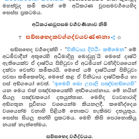
මහත්වූද කර්‍ම කරත් මේ අධිකරණ වූපසමවර්‍ගයෙහිද
සෙස්ස ප්‍රකටමය.
අධිකරණවූපසම වර්‍ගවර්‍ණනාව නිමි
සඞ්ඝභෙදකවග්ගද්වයවණ්ණනා
සඞ්ඝභෙද වර්‍ගදෙක්හි - “
විනිධාය දිට්ඨිං කම්මෙන
” මේ
අධර්‍මවාදීන් අතුරෙහි අර්‍ධමාදිහු මොවුහු’යි මෙසේ දෘෂ්ටි
ඇතියෙක්ව ඒ දෘෂ්ටිය පිහිටුවා ඒ අධර්‍මයන් ධර්‍මාදිවශයෙන්
දක්වා වෙන්ව කර්‍මකරයි. මෙසේ යම් දෘෂ්ටියක් පිහිටුවා
පවසා කර්‍මකෙරේද, මෙසේ කළ ඒ විනිධාය දෘෂ්ටිකර්‍මය හා
පස් අඞ්ගයෝ වෙත්.
“ඉමෙහි ඛො උපාලි පඤ්චභඞ්ගෙහි”
යන මෙය එක් පඤ්චකයෙක්හි අර්‍ත්‍ථයොජනාය. මේ නයින්
සියලු පඤ්චකයෝ දතයුත්තාහ. මෙහිද ව්‍යවහාරාදි
අඞ්ගතුන පූර්‍වභාග වශයෙන්ම කියනලදී. කර්‍මොද්දෙශ
වශයෙන්ම වනාහි පිළියම් නොකට හැකිබව දතයුතුය.
සෙස්ස සියලු තන්හි ප්‍රකටමය. මෙහි කිසි පෙරනොකියූ
නයක් නැත්තේමය.
සඞ්ඝභෙද වර්‍ගද්වයය.