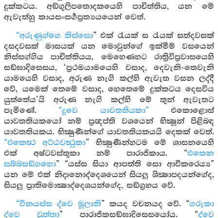
දුක්කටය. අඞ්ගුලිපතොදකයෙහි පාචිත්තිය, යන මේ
ඇවැත්හු කායසංසර්‍ගප්‍රත්‍යයයෙන් වෙත්.
“අරුණුග්ගෙ තිස්සො
” එක් රැයක් ස රැයක් සත්දවසක්
දසදවසක් මාසයක් යන මොවුන්ගේ ඉක්මීම් වසයෙන්
නිස්සග්ගිය පාචිත්තියය, මෙහෙණහට රාත්‍රිවිප්‍රවාසයෙහි
සඞ්ඝාදිසෙසය, ‘ප්‍රථමයාමයෙහි වසාද, දෙවැනි-තෙවැනි
යාමයෙහි වසාද, අරුණ නැගි කල්හි ඇවැත වසන ලද්දී
වේ, යමෙක් තෙමේ වසාද, හෙතෙමේ දුක්කටය දෙසවිය
යුත්තේය’යි අරුණ නැගි කල්හි මේ තුන් ඇවැතට
පැමිණේ.
“දූවෙ යාවතතියකා”
එකොළොස්
යාවතතියකයෝ නම් ප්‍රඥප්ති වශයෙන් භික්‍ෂූන් පිළිබඳ
යාවතතියකය. භික්‍ෂුණීන්ගේ යාවතතියකයයි දෙකක් වෙත්.
“එකෙත්‍ථ අට්ඨවත්‍ථුකා
” භික්‍ෂුණීන්හටම මේ ශාසනයෙහි
එක් අෂ්ටවස්තුකා නම් පාරාජිකාය. “
එකෙන
සබ්බසඞ්ගහො
” “යස්ස සියා ආපත්ති සො ආවීකරෙය්‍ය”
යන මේ එක් නිදානොද්දෙශයෙන් සියලු ශික්‍ෂාපදයන්ගේද,
සියලු ප්‍රාතිමොක්‍ෂාද්දෙශයන්ගේද, සඞ්ග්‍රහය වේ.
“විනයස්ස ද්වෙ මූලානි
” කයද වචනයද වේ. “
ගරුකා
ද්වෙ වුත්තා
” පාරාජිකසඞ්ඝාදිසෙසයෝය. “
ද්වෙ