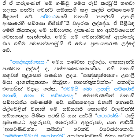
ඒ ඒ කරුණෙන් ‘මේ ගණිවු, මෙය රුචි කරවු’යි හඟවා
සලාක ගන්වා වෙන්ව සඞ්ඝකර්‍ම කළ කල්හි සඞ්ඝතෙමේ
බිඳුනේ වේ.
පරිවාර
යෙහි වනාහි ‘පඤ්චහි උපාලි
ආකාරෙහි සඞ්ඝො භිජ්ජති”යි වදාරණ ලද්දේය. ඒ පිළිබඳ
මෙහි කියනලද මේ සඞ්ඝභෙද ලක්‍ෂණය හා අර්‍ත්‍ථවශයෙන්
වෙනසක් නැත්තේය. මෙහි යම් වෙනස්බවක් ඇත්තේද
එය එහිම පවසන්නෙමු’යි ඒ මෙය ප්‍රකාශකරණ ලද්දේ
වේ.
“පඤ්ඤත්තෙතං
” මෙය පණවන ලද්දේය. කොතැන්හි
පණවන ලද්දේ ද, වත්තක්‍ඛන්‍ධකයෙහිය. එහි වනාහි
කඳුවත් තුදුසෙක් පණවන ලදය. “පඤ්ඤත්තෙතං උපාලි
මයා ආගන්තුකානං භික්‍ඛූනං ආගන්තුකවත්තං” යනාදිය
එහෙයින් වදාළ සේක. “
එවම්පි ඛො උපාලි සඞ්ඝරාජි
හොති, නො ච සඞ්ඝභෙදා
” මෙපමණකින් වනාහි
සඞ්ඝරාජීය පමණක්ම වේ. සඞ්ඝභෙදය වනාහි නොවේ.
පිළිවෙළින් වනාහි මේ සඞ්ඝරාජී තොමෝ වැඩෙන්නී
සඞ්ඝභෙදය පිණිස පවතී’යි යන අර්‍ත්‍ථයි “
යථාරත්තිං
” රාත්‍රි
ප්‍රමාණයට අනුරූපව, තෙරුන්ට අනුරූපව, යන අර්‍ත්‍ථයි.
“ආවෙණිවග්ගං කරිත්‍වා” වෙන්ව ව්‍යවස්ථාකොට.
“
කම්මාකම්මානි කරොන්ති”
අපරාපරසඞ්කර්‍ම නිසා කුඩාවූද