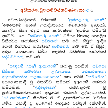
උබ්බාහික වර්‍ගවර්‍ණනාව නිමි
අධිකරණවූපසමවග්ගවණ්ණනා
අධිකරණවූපසම වර්‍ගයෙහි - “
පුග්ගලගරු හොති
”
‘මෙතෙමේ මාගේ උපාද්ධ්‍යායය, මෙතෙමේ ආචාර්‍ය්‍ය,
යනාදිය සිතා ඔහුට ජය කැමැත්තේ ‘අධර්‍මය ධර්‍මය’යි
දක්වයි. -පෙ- “
සඞ්ඝගරු හොති
” ධර්‍මයද විනයද නොමුදා
විනිශ්චය කරන්නේ
සඞ්ඝගරු
නම් වේ. සිවුරු ආදිය
ගෙණ විනිශ්චය කරන්නේ
ආමිසගරු
නම් වේ. ඒ සිවුරු
ආදිය නොගෙන ධර්‍මය ලෙසින් විනිශ්චය කරන්නේ
සද්ධම්මගරු
නම් වේ.
“
පඤ්චහි උපාලි ආකාරෙහි
” කරුණු පසකින් “
සඞ්ඝො
භිජ්ජති කම්මෙන උද්දෙසෙන
වොහරන්තො
අනුසාවණෙන සලාකග්ගාහෙන
” යන මෙහි “
කම්මෙන
”
අපලොකනාදී වූ චතුර්විධ කර්‍මයන් අතුරෙහි එක්තරා
කර්‍මයකින්. “
උද්දෙසෙන
” පස්වැදෑරුම් වූ
ප්‍රාතිමොක්‍ෂාද්දෙශයන් අතුරෙහි එක්තරා උද්දෙශයකින්.
“වොහරන්තො
” කියමින් ඒ ඒ උපත්තීන්ගෙන් ‘අධර්‍මය
ධර්‍මය, යනාදී වූ අටළොස් භෙදකර වස්තූන් දක්වමින්.