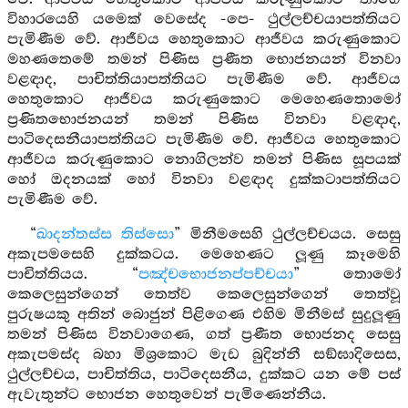
විහාරයෙහි යමෙක් වෙසේද -පෙ- ථුල්ලච්චයාපත්තියට
පැමිණීම වේ. ආජීවය හෙතුකොට ආජීවය කරුණුකොට
මහණතෙමේ තමන් පිණිස ප්‍රණීත භොජනයන් විනවා
වළඳාද, පාචිත්තියාපත්තියට පැමිණීම වේ. ආජීවය
හෙතුකොට ආජීවය කරුණුකොට මෙහෙණතොමෝ
ප්‍රණිතභොජනයන් තමන් පිණිස විනවා වළඳාද,
පාටිදෙසනීයාපත්තියට පැමිණීම වේ. ආජීවය හෙතුකොට
ආජීවය කරුණුකොට නොගිලන්ව තමන් පිණිස සූපයක්
හෝ ඔදනයක් හෝ විනවා වළඳාද දුක්කටාපත්තියට
පැමිණීම වේ.
“
ඛාදන්තස්ස තිස්සො
” මිනීමසෙහි ථුල්ලච්චයය. සෙසු
අකැපමසෙහි දුක්කටය. මෙහෙණට ලූණු කෑමෙහි
පාචිත්තියය. “
පඤ්චභොජනප්පච්චයා
” තොමෝ
කෙලෙසුන්ගෙන් තෙත්ව කෙලෙසුන්ගෙන් තෙත්වූ
පුරුෂයකු අතින් බොජුන් පිළිගෙණ එහිම මිනීමස් සුදුලූණු
තමන් පිණිස විනවාගෙණ, ගත් ප්‍රණීත භොජනද සෙසු
අකැපමස්ද බහා මිශ්‍රකොට මැඩ බුදින්නී සඞ්ඝාදිසෙස,
ථුල්ලච්චය, පාචිත්තිය, පාටිදෙසනීය, දුක්කට යන මේ පස්
ඇවැතුන්ට භොජන හෙතුවෙන් පැමිණෙන්නීය.