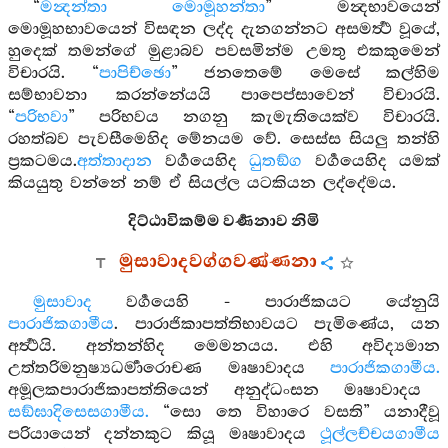
“
මන්‍දන්තා මොමූහන්තා
” මන්‍දභාවයෙන්
මොමූහභාවයෙන් විසඳන ලද්ද දැනගන්නට අසමර්‍ත්‍ථ වූයේ,
හුදෙක් තමන්ගේ මුළාබව පවසමින්ම උමතු එකකුමෙන්
විචාරයි. “
පාපිච්ඡො
” ජනතෙමේ මෙසේ කල්හිම
සම්භාවනා කරන්නේයයි පාපෙප්සාවෙන් විචාරයි.
“
පරිභවා
” පරිභවය නගනු කැමැතියෙක්ව විචාරයි.
රහත්බව පැවසීමෙහිද මේනයම වේ. සෙස්ස සියලු තන්හි
ප්‍රකටමය.
අත්තාදාන
වර්‍ගයෙහිද
ධුතඞ්ග
වර්‍ගයෙහිද යමක්
කියයුතු වන්නේ නම් ඒ සියල්ල යටකියන ලද්දේමය.
දිට්ඨාවිකම්ම වර්‍ණනාව නිමි
මුසාවාදවග්ගවණ්ණනා
මුසාවාද
වර්‍ගයෙහි - පාරාජිකයට යේනුයි
පාරාජිකගාමීය
. පාරාජිකාපත්තිභාවයට පැමිණේය, යන
අර්‍ත්‍ථයි. අන්තන්හිද මෙමනයය. එහි අවිද්‍යමාන
උත්තරිමනුෂ්‍යධර්‍මාරොචණ මෘෂාවාදය
පාරාජිකගාමීය.
අමූලකපාරාජිකාපත්තියෙන් අනුද්ධංසන මෘෂාවාදය
සඞ්ඝාදිසෙසගාමීය.
“සො තෙ විහාරෙ වසති” යනාදීවූ
පරියායෙන් දන්නකුට කියූ මෘෂාවාදය
ථූල්ලච්චයගාමීය