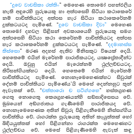
“දුවෙ වාචසිකා රත්තිං
” මෙහෙණ තොමෝ පහන්ඵලිය
නැති අඳුරෙහි පුරුෂයකු හා අත්පසෙහි සිටියා කථාකෙරේ
නම් පාචිත්තියටද අත්පස හැර සිටියා කථාකෙරේනම්
දුක්කටයටද පැමිණේ. “
දුවෙ වාචසිකා දිවා”
මෙහෙණ
තොමෝ දහවල පිළිසන් අවකාශයෙහි පුරුෂයකු සමග
අත්පසෙහි සිටියා කථා කෙරේනම් පාචිත්තියටද අත්පස
හැර කථාකෙරේනම් දුක්කටයටද පැමිණේ. “
දදමානස්ස
තිස්සො
” මරණ අදහස් ඇතිව මිනිසකුට විෂයක් දෙයි.
හෙතෙමේ එයින් මැරේනම් පාරාජිකයටද, යක්‍ෂප්‍රේතාදීන්ට
දෙයි. ඔවුහු එයින් මැරෙත්නම් ථුල්ලච්චයටද,
තිරිසන්ගියක්හට දෙයි. හෙතෙමේ එයින් මැරේනම්
පාචිත්තියටද පැමිණේ. නොනෑමෙහෙණක්හට සිවුරක්
දේනම් පාචිත්තියට පැමිණේය’යි මෙසේ දෙන්නහුට තුන්
ඇවැතක් වේ. “
චත්තාරො ච පටිග්ගහෙ
” හස්තග්‍රහණ
ගෙතූ නොගෙතූ කෙශග්‍රහණයන්හි සඞ්ඝාදිසෙසය වේ.
මුඛයෙන් අඞ්ගජාතය ගැණීමෙහි පාරාජිකයද වේ.
නොනෑමෙහෙණක අතින් සිවුරු පිළිගැනීමෙහි නිස්සග්ගිය
පාචිත්තිය වේ. රාගරක්ත පුරුෂයකු අතින් කෑයුත්තක් හෝ
බිඳියයුත්තක් හෝ පිළිගන්නා රාගරක්ත මෙහෙණහට
ථුල්ලච්චය වේ. මෙසේ පිළිගැණීමෙහි ඇවැත් කඳු