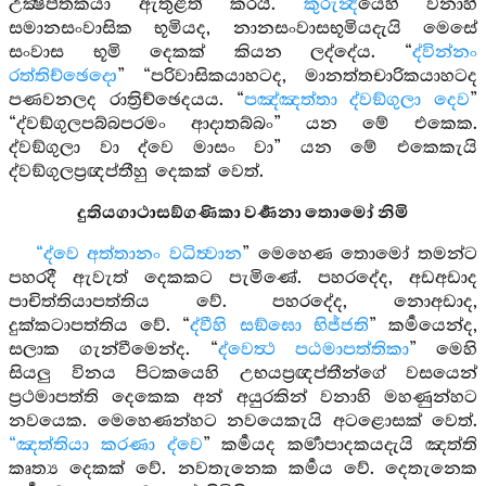
උක්‍ෂිප්තකයා ඇතුළත් කරයි.
කුරුන්‍දි
යෙහි වනාහි
සමානසංවාසික භූමියද, නානසංවාසභූමියදැයි මෙසේ
සංවාස භූමි දෙකක් කියන ලද්දේය. “
ද්වින්නං
රත්තිච්ඡෙදො
” “පරිවාසිකයාහටද, මානත්තචාරිකයාහටද
පණවනලද රාත්‍රිච්ඡෙදයය. “
පඤ්ඤත්තා ද්වඞ්ගුලා දෙව
”
“ද්වඞ්ගුලපබ්බපරමං ආදාතබ්බං” යන මේ එකෙක.
ද්වඞ්ගුලා වා ද්වෙ මාසං වා” යන මේ එකෙකැයි
ද්වඞ්ගුලප්‍රඥප්තීහු දෙකක් වෙත්.
දුතියගාථාසඞ්ගණිකා වර්‍ණනා තොමෝ නිමි
“ද්වෙ අත්තානං වධිත්‍වාන
” මෙහෙණ තොමෝ තමන්ට
පහරදී ඇවැත් දෙකකට පැමිණේ. පහරදේද, අඩඅඩාද
පාචිත්තියාපත්තිය වේ. පහරදේද, නොඅඩාද,
දුක්කටාපත්තිය වේ. “
ද්වීහි සඞ්ඝො භිජ්ජති
” කර්‍මයෙන්ද,
සලාක ගැන්වීමෙන්ද. “
ද්වෙත්‍ථ පඨමාපත්තිකා
” මෙහි
සියලු විනය පිටකයෙහි උභයප්‍රඥප්තීන්ගේ වසයෙන්
ප්‍රථමාපත්ති දෙකෙක අන් අයුරකින් වනාහි මහණුන්හට
නවයෙක. මෙහෙණන්හට නවයෙකැයි අටළොසක් වෙත්.
“ඤත්තියා කරණා ද්වෙ
” කර්‍මයද කර්‍මාපාදකයදැයි ඤත්ති
කෘත්‍ය දෙකක් වේ. නවතැනෙක කර්‍මය වේ. දෙතැනෙක