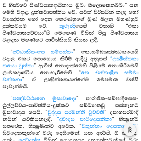
ච භික්‍ඛවෙ පිණ්ඩපාතදායිකාය මුඛං ඔලොකෙතබ්බං” යන
මෙහි වදාළ දුක්කටාපත්තිය වේ. යටත් පිරිසයින් කැඳ හෝ
ව්‍යඤ්ජන හෝ දෙන හෙරණහුගේ මූණ බලන මහණහුට
දුක්කටයම වේ.
කුරුන්‍දි
යෙහි වනාහි “එකා
පිණ්ඩපාතපච්චයා”යි මෙහෙණ විසින් පිසූ පිණ්ඩපාතය
වළඳන මහණහට පාචිත්තියයි කියන ලදී.
“
අට්ඨානිසංසෙ සම්පස්සං
” කොසම්බකක්‍ඛන්‍ධකයෙහි
වදාළ එකට පොහොය කිරීම් ආදීවූ අනුසස්
“උක්‍ඛිත්තකා
තයො වුත්තා
” ඇවිත් නොදැක්මෙහි පිළියම් නොකිරීමෙහි
ලාමකදෘෂ්ටිය නොහැරීමෙහි “
තෙ චත්තාළීස සම්මා
වත්තනා
” ඒ උක්‍ඛිත්තකයන්ගේම මෙපමණ වත්හි
පැවැත්මයි.
“
පඤ්චට්ඨානෙ මුසාවාදො
” පාරාජික-සඞ්ඝාදිසෙස-
ථුල්ලච්චය-පාචිත්තිය-දුක්කට සඞ්ඛ්‍යාතවූ පස්තැනට
මුසාවාදය යෙයි. “
චුද්දස පරමන්ති වුච්චති
” දසාහපරමාදි
නයින් යටකියනලදී.
“ද්වාදස පාටිදෙසනිකා
” භික්‍ෂූන්ට
සතරෙක. භික්‍ෂූණීන්ට අටෙක. “
චතුන්නං දෙසනාය ච”
සිවුදෙනකුන්ගේ වරද දෙසීමෙන්, යන අර්‍ත්‍ථයි. ඕ කවරීද,
යත්:-
දෙව්දත්හු
විසින් යොදනලද දුනුගත්තවුන්ගේ වරද