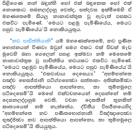
පිළිගෙණ නන් බඳුන්හි හෝ එක් බඳුනෙක හෝ එක්
නොකොට තබනලද්දාහු වෙත්ද, සත්දවස ඉක්මීමෙහි ඒ
මහණතෙමේ සියලු නානාවස්තුක වූ ඇවැත් පසකට
එකවිට පැමිණේ. ‘මෙයට පළමු පැමිණියේය, මෙයට
පසුව පැමිණියේය’යි නොකියයුතුය.
“
නව පාචිත්තියානි
” යම් මහණෙක්තෙමේ, නව ප්‍රණීත
භොජනයන් විණවා ඔවුන් සමග එකට එක් පිඩක් මැඩ
මුවෙහි බහා ගෙලෙන් පහළ ඉක්මවා නම් මෙතෙමේ
නානාවස්තුක වූ පාචිත්තිය නවයකට එකවිට පැමිණේ.
“මෙයට පළමුව පැමිණියේය, මෙයට පසුව පැමිණියේය’යි
නොකියයුතුය. “එකවාචාය දෙසෙය්‍ය” “අහම්භන්තෙ
පඤ්ච භෙසජ්ජානි පටිග්ගහෙත්‍වා සත්තාහං අතික්කමිත්‍වා
පඤ්ච ආපත්තියො ආපන්නො, තා තුම්හමූලෙ
පටිදෙසෙමි”යි මෙසේ එක්වචනයෙන් දෙසන්නේ නම්
දෙසනලද්දාහුම වෙති. වචන දෙකකින් තුනකින්
කෘත්‍යයෙක් නම් නැත්තේය. ද්විතීය විසර්‍ජනයෙහිද
“අහම්භන්තෙ නව පණීතභොජනානි විඤ්ඤාපෙත්‍වා
භුඤ්ජිත්‍වා නව ආපත්තියො ආපන්නො, තා තුම්හමූලෙ
පටිදෙසෙමි”යි කියයුතුය.