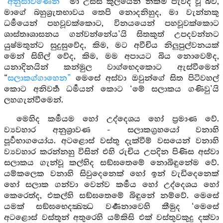
“
අනුසාවණෙන”
‘මා උසස් කුලයෙන් නික්ම පැවිදි වූ බව,
මාගේ බහුශ්‍රැතභාවය තෙපි නොදනිහුද, මා වැන්නකු
ධර්‍මයෙන් පහවූවක්කොට, විනයයෙන් පහවූවක්කොට
ශාස්තෘශාසනය ගන්වන්නේය’යි සිතකුත් උපදවන්නට
යුෂ්මතුන්ට සුදුසුවේද, කිම, මට අවීචිය නිලුපුල්වනයක්
මෙන් සිහිල් වේද, කිම, මම අපායට බිය නොවෙම්ද,
යනාදිනයින් කන්මුල වාග්භෙදකොට ඇස්වීමෙන්
“
සලාකග්ගාහෙන”
මෙසේ අස්වා ඔවුන්ගේ සිත පිටිවහල්
කොට අනිවර්‍ත ධර්‍මයන් කොට ‘මේ සලාකය ගණිවු’යි
ලහගැන්වීමෙන්.
මෙහිද කර්‍මයම හෝ උද්දෙශය හෝ ප්‍රමාණ වේ.
ව්‍යවහාර අනුශ්‍රාවණ - සලාකග්‍රහයෝ වනාහි
පූර්‍වභාගයෝය. අටළොස් වස්තු දැක්වීම් වසයෙන් වනාහි
ව්‍යවහාර කරන්නහු විසින් එහි රුචිය උපදින පිණිස අස්වා
සලාකය ගැන්වූ කල්හිද සඞ්ඝතෙමේ නොබිඳුනේම වේ.
යම්කලෙක වනාහි සිවුදෙනෙක් හෝ ඉන් වැඩිදෙනෙක්
හෝ සලාක ගන්වා වෙන්ව කර්‍මය හෝ උද්දෙශය හෝ
කෙරෙත්ද, එකල්හි සඞ්ඝතෙමේ බිඳුනේ නම්වේ. මෙසේ
යමක් සඞ්ඝභෙදක්‍ඛන්‍ධ වර්‍ණනාවෙහි කීමුද ‘මෙසේ
අටළොස් වස්තූන් අතුරෙහි යම්කිසි එක් වස්තුවකුදු දක්වා