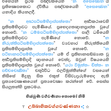
එහෙයින් ප්‍රථම පඤ්චකයෙහි “
න අසෙක්‍ඛෙන
”යි
ප්‍රතික්‍ෂෙපකොට ද්විතීය පඤ්චකයෙහි
“අසෙක්‍ඛෙන”
යනාදිය කියනලදී.
“න අත්‍ථපටිසම්භිදාප්පත්තො
” අර්‍ත්‍ථකථාවෙහි
ප්‍රතිසම්භිදාවට පැමිණියේ. ප්‍රභෙදගතඥානප්‍රාප්ත වූයේ
නොවේ.
“න ධම්මපටිසම්භිදාප්පත්තො
” පාලි ධර්‍මයෙහි
ප්‍රතිසම්භිදාවට පැමිණියේ නොවේ. “
න
නිරුත්තිපටිසම්භිදාප්පත්තො
” ව්‍යවහාර නිරුත්තියෙහි
ප්‍රතිසම්භිදාප්‍රාප්ත වූයේ නොවේ.
“න
පටිභානපටිසම්භිදාප්පත්තො
” යම් ඒ ප්‍රතිභානසඞ්ඛ්‍යාත වූ
අර්‍ත්‍ථප්‍රතිසම්භිදාදි ඥානයෝ වෙත්ද, ඔවුන් විෂයයෙහි
ප්‍රතිසම්භිදාප්‍රාප්ත වූයේ නොවේ. “
යථා විමුත්තං චිත්තං න
පච්චචෙක්‍ඛිතා”
චතුර්විධ ඵලවිමුත්තීන්ගේ වසයෙන්
නිසිසේ මිදුනු සිත එකුත් විසිවැදෑරුම්භෙද ඇති
ප්‍රත්‍යවෙක්‍ෂණයෙන් ප්‍රත්‍යවෙක්‍ෂා කරන්නේ වේ. සෙස්ස
සියලුතන්හි ප්‍රකටමය.
භික්‍ඛුණී වර්‍ගවර්‍ණනා තොමෝ නිමි
උබ්බාහිකවග්ගවණ්ණනා