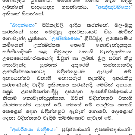
නොවැඳිය යුත්තේය. මෙතෙමේ වනාහි නැමී වඳිනු
ලබන්නේ පාදයෙනුදු ගසන්නේය.
“අඤ්ඤවිහිතො
”
අනිකක් සිතන්නේ.
“ඛාදන්තො
” පිටිකැවිලි ආදිය කරන්නේ. මල-මූත්‍ර
කරන්නේ යන මොවුහු අනවකාශයට ගිය බැවින්
නොවැන්ද යුත්තාහ. “
උක්‍ඛිත්තකො
” ත්‍රිවිධවූද, උත්‍ෂෙපණීය
කර්‍මයෙන් උත්ක්‍ෂිප්තක තෙමේ නොවැන්දයුතුය.
තර්‍ජනීයාදිකර්‍ම කළ සිවුදෙන වනාහි වැන්දයුත්තාහ.
උපෞෂථපවාරණයෝද ඔවුන් හා ලබත්. මුල පටන් කියූ
නොවැන්ද යුත්තන් අතුරෙහි නග්නයාහටද
උත්ක්‍ෂිප්තකයාහටද වඳින්නහුටම ඇවැත් වේ.
අන්‍යයන්හට වනාහි නොසරුප් තැන්හිද අතරැකියූ
කරුණෙන්ද වැදීම ප්‍රතික්‍ෂෙප කරණලදී. මෙයින් අන්‍යය,
පසුව උපසම්පන්නාදීවූ දසදෙන ආපත්තිවස්තුභාවය
නිසාම නොවැන්දයුත්තාහ. ඔවුන් වඳින්නහුට වනාහි
නියමයෙන්ම ඇවැත් වේ. මෙසේ මේ පඤ්චක පසෙහි
තෙළෙස් දෙන වඳින්නහුට ඇවැත් නොවේ. දොළොස්
දෙනා වදින්නහුට වැඳීම නිමිතිකොට ඇවැත් වේ.
“ආවරියො වන්‍දියො
” ප්‍රව්‍රජ්‍යාචාර්‍ය්‍ය උපසම්පදාචාර්‍ය්‍ය-