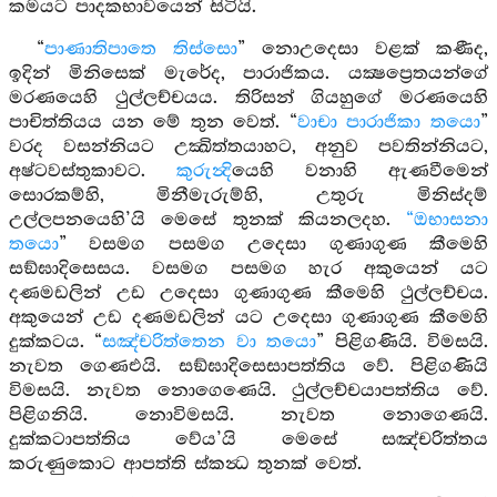
කර්‍මයට පාදකභාවයෙන් සිටියි.
“
පාණාතිපාතෙ තිස්සො
” නොඋදෙසා වළක් කණීද,
ඉදින් මිනිසෙක් මැරේද, පාරාජිකය. යක්‍ෂප්‍රෙතයන්ගේ
මරණයෙහි ථුල්ලච්චයය. තිරිසන් ගියහුගේ මරණයෙහි
පාචිත්තියය යන මේ තුන වෙත්. “
වාචා පාරාජිකා තයො
”
වරද වසන්නියට උක්‍ඛිත්තයාහට, අනුව පවතින්නියට,
අෂ්ටවස්තුකාවට.
කුරුන්‍දි
යෙහි වනාහි ඇණවීමෙන්
සොරකම්හි, මිනීමැරුම්හි, උතුරු මිනිස්දම්
උල්ලපනයෙහි’යි මෙසේ තුනක් කියනලදහ.
“ඔභාසනා
තයො
” වසමග පසමග උදෙසා ගුණාගුණ කීමෙහි
සඞ්ඝාදිසෙසය. වසමග පසමග හැර අකුයෙන් යට
දණමඩලින් උඩ උදෙසා ගුණාගුණ කීමෙහි ථුල්ලච්චය.
අකුයෙන් උඩ දණමඩලින් යට උදෙසා ගුණාගුණ කීමෙහි
දුක්කටය. “
සඤ්චරිත්තෙන වා තයො
” පිළිගණියි. විමසයි.
නැවත ගෙණඑයි. සඞ්ඝාදිසෙසාපත්තිය වේ. පිළිගණියි
විමසයි. නැවත නොගෙණෙයි. ථුල්ලච්චයාපත්තිය වේ.
පිළිගනියි. නොවිමසයි. නැවත නොගෙණයි.
දුක්කටාපත්තිය වේය’යි මෙසේ සඤ්චරිත්තය
කරුණුකොට ආපත්ති ස්කන්‍ධ තුනක් වෙත්.