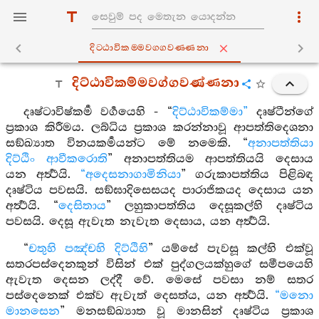
දිට‍්ඨාවිකම‍්මවග‍්ගවණ‍්ණනා
දිට්ඨාවිකම්මවග්ගවණ්ණනා
දෘෂ්ටාවිෂ්කර්‍ම වර්‍ගයෙහි - “
දිට්ඨාවිකම්මා”
දෘෂ්ටීන්ගේ
ප්‍රකාශ කිරීමය. ලබ්ධිය ප්‍රකාශ කරන්නාවූ ආපත්තිදෙශනා
සඞ්ඛ්‍යාත විනයකර්‍මයන්ට මේ නමෙකි. “
අනාපත්තියා
දිට්ඨිං ආවීකරොති
” අනාපත්තියම ආපත්තියයි දෙසාය
යන අර්‍ත්‍ථයි.
“අදෙසනාගාමිනියා
” ගරුකාපත්තිය පිළිබඳ
දෘෂ්ටිය පවසයි. සඞ්ඝාදිසෙසයද පාරාජිකයද දෙසාය යන
අර්‍ත්‍ථයි. “
දෙසිතාය
” ලහුකාපත්තිය දෙසූකල්හි දෘෂ්ටිය
පවසයි. දෙසූ ඇවැත නැවැත දෙසාය, යන අර්‍ත්‍ථයි.
“
චතුහි පඤ්චහි දිට්ඨිහි
” යම්සේ පැවසූ කල්හි එක්වූ
සතරපස්දෙනකුන් විසින් එක් පුද්ගලයක්හුගේ සමීපයෙහි
ඇවැත දෙසන ලද්දී වේ. මෙසේ පවසා නම් සතර
පස්දෙනෙක් එක්ව ඇවැත් දෙසත්ය, යන අර්‍ත්‍ථයි.
“මනො
මානසෙන
” මනසඞ්ඛ්‍යාත වූ මානසින් දෘෂ්ටිය ප්‍රකාශ