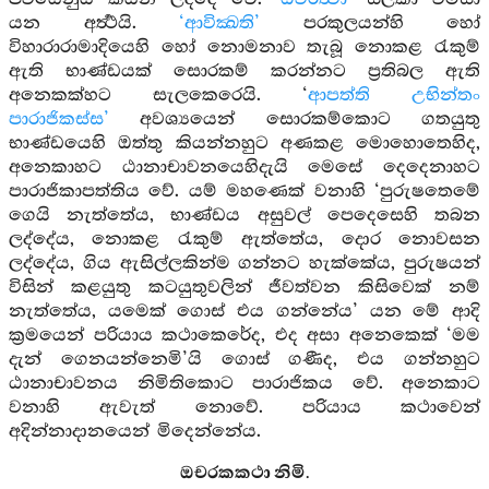
යන අර්‍ත්‍ථයි.
‘ආවික්‍ඛති’
පරකුලයන්හි හෝ
විහාරාරාමාදියෙහි හෝ නොමනාව තැබූ නොකළ රැකුම්
ඇති භාණ්ඩයක් සොරකම් කරන්නට ප්‍රතිබල ඇති
අනෙකක්හට සැලකෙරෙයි. ‘
ආපත්ති උභින්තං
පාරාජිකස්ස’
අවශ්‍යයෙන් සොරකම්කොට ගතයුතු
භාණ්ඩයෙහි ඔත්තු කියන්නහුට අණකළ මොහොතෙහිද,
අනෙකාහට ඨානාචාවනයෙහිදැයි මෙසේ දෙදෙනාහට
පාරාජිකාපත්තිය වේ. යම් මහණෙක් වනාහි ‘පුරුෂතෙමේ
ගෙයි නැත්තේය, භාණ්ඩය අසුවල් පෙදෙසෙහි තබන
ලද්දේය, නොකළ රැකුම් ඇත්තේය, දොර නොවසන
ලද්දේය, ගිය ඇසිල්ලකින්ම ගන්නට හැක්කේය, පුරුෂයන්
විසින් කළයුතු කටයුතුවලින් ජීවත්වන කිසිවෙක් නම්
නැත්තේය, යමෙක් ගොස් එය ගන්නේය’ යන මේ ආදි
ක්‍රමයෙන් පරියාය කථාකෙරේද, එද අසා අනෙකෙක් ‘මම
දැන් ගෙනයන්නෙමි’යි ගොස් ගණීද, එය ගන්නහුට
ඨානාචාවනය නිමිතිකොට පාරාජිකය වේ. අනෙකාට
වනාහි ඇවැත් නොවේ. පරියාය කථාවෙන්
අදින්නාදානයෙන් මිදෙන්නේය.
ඔචරකකථා නිමි.