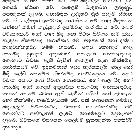
බැඳීමයි ස්ථාන පසක් වේ. නොබඳිනලද ගොනුට මුළු
ගෙයම ස්ථාන වේ. ගාලෙහි බැඳතබන ලද්දාහුට
පස්තැනක් ලැබේ. නොබඳින ලද්දහුට මුළු ගාලම ස්ථාන
වේ. ඒ ගාල්දොර ඉක්මවාද පාරාජිකය වේ. ගාල බිඳගෙන
යන්නේ තමන් කැඩූදොර ඉක්මවාද පාරාජිකය වේ. දොර
විවෘතකොට හෝ ගාල බිඳ හෝ පිටත සිටියේ නම කියා
කැඳවා නික්මවාද, පාරාජිකය වේ. අතුකඩක් හෝ දක්වා
කැඳවන්නහුටද මෙම නයවේ. දොර නොඇර ගාල
නොබිඳ හුදෙක් අතුකඩක් සොලවා නොකැඳවාද,
ගොනාට බඩසා ඇති බැවින් ගාලෙන් පැන නික්මේද,
පාරාජිකයම වේ. ඉදින්වනාහි දොර ඇරියකල්හි, ගාල හෝ
බිඳි කල්හි තෙමේම නික්මේද, භණ්ඩදෙය්‍ය වේ. දොර
විවෘත කොට හෝ විවෘත නොකොට හෝ ගාල බිඳ හෝ
නොබිඳ හෝ හුදෙක් අතුකඩක් සොලවාද, නොකැඳවාද,
ගොන් තෙමේ බඩසා ඇති බැවින් පයින් හෝ උඩපැන
හෝ නික්මේද, භණ්ඩදෙය්‍යම වේ. එක් ගොනෙක් ගමමැද
බඳිනලදුව සිටියේවේද, එකෙක් හොත්තේවේද, සිටි
ගොන්හට පස්තැනක් ලැබේ. හොත්තහුට දෙතැනක්
ලැබේ. ඔවුන්ගේ වසයෙන් සෙලවීම් හුන්තැනින් පහකිරීම්
දතයුතුය.