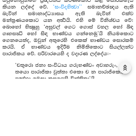
ඔවුනොවුන්ගේ ප්‍රඥප්තිය කරණකොට කළ සොරකමැයි
කියන ලද්දේ වේ.
‘සංවිදහිත්‍වා’’
සමානච්ඡන්‍දය ඇති
බැවින් සමානාද්ධ්‍යාසය ඇති බැවින් එක්ව
මන්ත්‍රණයකොට යන අර්‍ත්‍ථයි. එහි මේ විනිශ්චය වේ:
බොහෝ භික්‍ෂූහු ‘අසුවල් ගෙට ගොස් වහල හෝ බිඳ
ගෘහසන්‍ධි හෝ සිඳ භාණ්ඩය ගන්නෙමු’යි නියමකොට
ගෙනයෙත්ද, ඔවුන් අතුරෙහි එකෙක් භාණ්ඩය සොරකම්
කරයි. ඒ භාණ්ඩය ඉදිරීම නිමිතිකොට සියල්ලන්ට
පාරාජිකය වේ. පරිවාරයෙහි ද වදාරණ ලද්දේය:-
‘චතුරො ජනා සංවිධාය ගරුභණ්ඩං අවාහරුං,
තයො පාරාජිකා වුත්තා එකො ච න පාරාජිකො,
පඤ්හා මෙසා කුසලෙහි වින්තිතා’යි
‘සිවුදෙනෙක් තුළ සමානච්ඡන්‍දයෙන් මන්ත්‍රණයකොට
ගරුභාණ්ඩයක් සොරකම් කළහ. එහිදී තිදෙනෙක්
පාරාජිකාවට පැමිණියාහුයයි කියන ලදහ. එකෙක් නොද
පාරාජික වූයේය. මේ ප්‍රශ්නය විඥයන් විසින් සිතන ලදය,
ඒ ප්‍රශ්නයෙහි මේ අර්‍ත්‍ථය වේ: ආචාර්‍ය්‍ය -
අන්තෙවාසිකයෝ සිවුදෙනෙක් සමස්සක් වටිනා
ගරුභාණ්ඩයක් සොරකම් කොටගනු කැමැත්තෝ වූහ. එහි