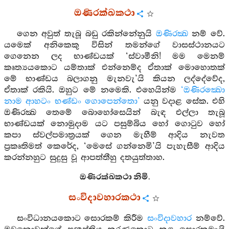
ඔණිරක්ඛකථා
ගෙන අවුත් තැබූ බඩු රකින්නේනුයි
ඔණිරක්‍ඛ
නම් වේ.
යමෙක් අනිකෙකු විසින් තමන්ගේ වාසස්ථානයට
ගෙනෙන ලද භාණ්ඩයක් ‘ස්වාමීනි! මම මෙනම්
කෘත්‍යයකොට යම්තාක් එන්නෙම්ද ඒතාක් මොහොතක්
මේ භාණ්ඩය බලාගනු මැනවැ’යි කියන ලද්දේවේද,
ඒතාක් රකියි. ඔහුට මේ නමෙකි. එහෙයින්ම
‘ඔණිරක්‍ඛො
නාම ආහටං භණ්ඩං ගොපෙන්තො’
යනු වදාළ සේක. එහි
ඔණිරක්‍ඛ තෙමේ බොහෝසෙයින් බැඳ එල්ලා තැබූ
භාණ්ඩයක් නොමුදාම යට පසුම්බිය හෝ ගොටුව හෝ
කපා ස්වල්පමාත්‍රයක් ගෙන මැහීම් ආදිය නැවත
ප්‍රකෘතිමත් කෙරේද, ‘මෙසේ ගන්නෙමි’යි පැහැසීම් ආදිය
කරන්නහුට සුදුසු වූ ආපත්තීහු දතයුත්තාහ.
ඔණිරක්‍ඛකථා නිමි.
සංවිදාවහාරකථා
සංවිධානයකොට සොරකම් කිරීම
සංවිදාවහාර
නම්වේ.