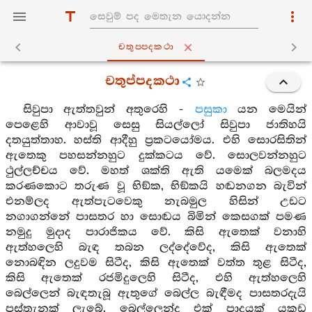
චතුප‍්පදකථා
චතුප්පදකථා
සිවුපා ඇත්තවුන් අතුරෙහි -
පසුකා
යන මෙයින්
පෙළෙහි ආවාවූ සෙසු සියල්ලෝ සිවුපා ජාතිහයි
දතයුත්තාහ. හස්ති ආදීහු ප්‍රකටයෝමය. එහි සොරසිතින්
ඇතෙකු පහසන්නහුට දුක්කටය වේ. සොලවන්නහුට
ථුල්ලච්චය වේ. මහත් ශක්ති ඇති යමෙක් බලමදය
කරණකොට තරුණ වූ භිඞ්ක, භිඞ්කයි හඬනගන බැවින්
එනම්ලද ඇත්පැටවෙකු නැබමුල හිසින් උඩට
නගාගන්නේ පාසතර හා සොඬය බිමින් කෙසගක් පමණ
නමුදු මුදාද පාරාජිකය වේ. කිසි ඇතෙක් වනාහි
ඇත්හලෙහි බැඳ තබන ලද්දේවේද, කිසි ඇතෙක්
නොබඳින ලදුවම සිටීද, කිසි ඇතෙක් වත්ත තුළ සිටීද,
කිසි ඇතෙක් රජමිදුලෙහි සිටීද, එහි ඇත්හලෙහි
බෙල්ලෙන් බැඳතැබූ ඇතුගේ බෙල්ල බැඳීමද පාසතරදැයි
පස්තැනක් ලැබේ. බෙල්ලෙන්ද එක් පාදයක් යකඩ