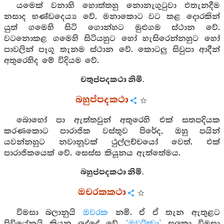
යමෙක් වනාහි හොත්තහු නොනැගුටුවා එතැනදීම
නසාද භණ්ඩදෙය්‍ය වේ. මනාකොට වට කළ දොරකින්
යුත් ගමෙහි සිටි ගොන්හට මුළුගම ස්ථාන වේ.
වටනොකළ ගමෙහි සිටියහුට හෝ හැසිරෙන්නහුට හෝ
පාවලින් පෑගූ තැනම ස්ථාන වේ. කොටලු සිවුපා ආදීන්
අතුරෙහිද මේ විදියම වේ.
චතුප්පදකථා නිමි.
බහුප්පදකථා
බොහෝ පා ඇත්තවුන් අතුරෙහි එක් සතපදියක
කරණකොට පාරාජික වස්තුව පිරේද, ඔහු පයින්
යවන්නහුට නවානූවක් ථුල්ලච්චයෝ වෙත්. එක්
පාරාජිකයෙක් වේ. සෙස්ස කියූනය ඇත්තේමය.
බහුප්පදකථා නිමි.
ඔචරකකථා
විමසා බලානුයි
ඔවරක
නමි. ඒ ඒ තැන ඇතුළට
පිවියේනුයි කියන ලද්දේ වේ.
‘ඔවරිත්‍වා’
සලකා විමසා