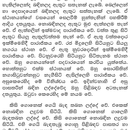
හැකිල්ලෙන්ද බඳිනලද ඇතුට සතැනක් ලැබේ. බෙල්ලෙන්
හා දෙපාදයෙන් බඳිනලද ඇතුට සත්තැනක් ලැබේ. ඒ
ස්ථානයන්ගේ වසයෙන් සෙලවීම් හුන්තැනින් පහකිරීම්
ආදිය දතයුතුය. නොබඳිනලද ඇතුට මුළු ඇත්හලම තැන්
වේ. ඒ ඇත්හලින් ඉක්මවාද පාරාජිකය වේ. වත්ත තුළ සිටි
ඇතුට සියලු ඇතුල්වත්තම තැන් වේ. ඒ ඇතු වත්තදොර
ඉක්මීමෙහිදී පාරාජිකය වේ. රජ මිදුලෙහි සිටියහුට සියලු
නගරය ස්ථාන වේ. ඒ ඇතු නුවරදොරින් ඉක්මීමෙහිදී
පාරාජිකය වේ. පිටනුවරෙහි සිටියහුට සිටිතැනම ස්ථාන
වේ. ඔහු ගෙනයන්නේ පදවාරයෙන් කරවිය යුත්තේය.
හොත්තහුට එක්ම ස්ථානයක් වේ. ඔහු සොරසිතින්
නගාසිටුවන්නහුට නැගීසිටි ඇසිල්ලෙහි පාරාජිකය වේ.
අසුකෙරෙහිද මේ විනිශ්චය වේ. ඉදින්වනාහි ඒ අසු
පාසතරින් බඳින ලද්දේවේද ඔහු පිළිබඳව අටතැනක්
දතයුතුය. ඔටුවා කෙරෙහිද මේ නයම වේ.
කිසි ගොනෙක් ගෙයි බැඳ තබන ලද්දේ වේ. එකෙක්
නොබඳින ලදුවම සිටියි. කිසි ගොනෙක් ගාලෙහි
බැඳතබන ලද්දේ වේ. කිසි ගොනෙක් නොබඳින ලදුවම
සිටියි. එහි ගෙයි බැඳතැබූ ගොනු පිළිබඳව පාසතර හා