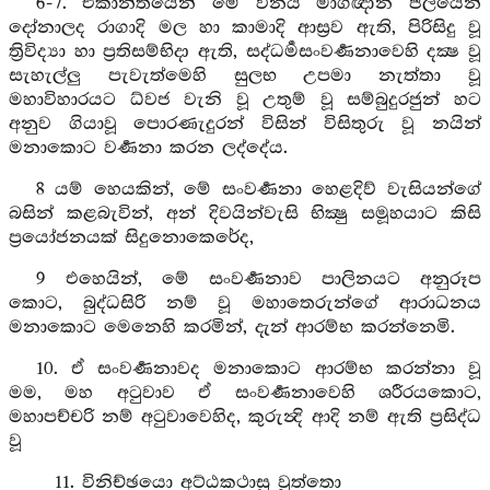
6-7. එකාන්තයෙන් මේ විනය මාර්‍ගඥාන ජලයෙන්
දෝනාලද රාගාදි මල හා කාමාදි ආස්‍රව ඇති, පිරිසිදු වූ
ත්‍රිවිද්‍යා හා ප්‍රතිසම්භිදා ඇති, සද්ධර්‍මසංවර්‍ණනාවෙහි දක්‍ෂ වූ
සැහැල්ලු පැවැත්මෙහි සුලභ උපමා නැත්තා වූ
මහාවිහාරයට ධ්වජ වැනි වූ උතුම් වූ සම්බුදුරජුන් හට
අනුව ගියාවූ පොරණැදුරන් විසින් විසිතුරු වූ නයින්
මනාකොට වර්‍ණනා කරන ලද්දේය.
8 යම් හෙයකින්, මේ සංවර්‍ණනා හෙළදිව් වැසියන්ගේ
බසින් කළබැවින්, අන් දිවයින්වැසි භික්‍ෂු සමූහයාට කිසි
ප්‍රයෝජනයක් සිදුනොකෙරේද,
9 එහෙයින්, මේ සංවර්‍ණනාව පාලිනයට අනුරූප
කොට, බුද්ධසිරි නම් වූ මහාතෙරුන්ගේ ආරාධනය
මනාකොට මෙනෙහි කරමින්, දැන් ආරම්භ කරන්නෙමි.
10. ඒ සංවර්‍ණනාවද මනාකොට ආරම්භ කරන්නා වූ
මම, මහ අටුවාව ඒ සංවර්‍ණනාවෙහි ශරීරයකොට,
මහාපච්චරි නම් අටුවාවෙහිද, කුරුන්‍දි ආදි නම් ඇති ප්‍රසිද්ධ
වූ
11. විනිච්ඡයො අට්ඨකථාසු වුත්තො