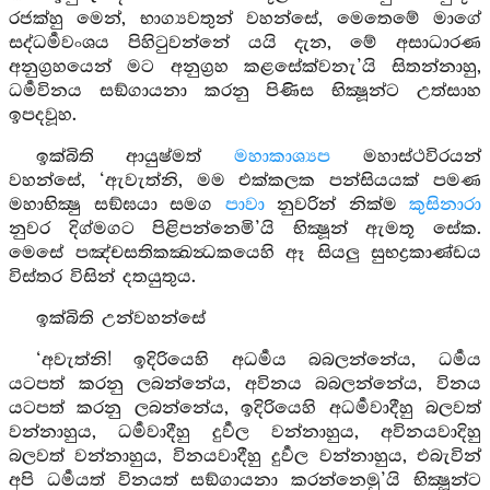
රජක්හු මෙන්, භාග්‍යවතුන් වහන්සේ, මෙතෙමේ මාගේ
සද්ධර්‍මවංශය පිහිටුවන්නේ යයි දැන, මේ අසාධාරණ
අනුග්‍රහයෙන් මට අනුග්‍රහ කළසේක්වනැ’යි සිතන්නාහු,
ධර්‍මවිනය සඞ්ගායනා කරනු පිණිස භික්‍ෂූන්ට උත්සාහ
ඉපදවූහ.
ඉක්බිති ආයුෂ්මත්
මහාකාශ්‍යප
මහාස්ථවිරයන්
වහන්සේ, ‘ඇවැත්නි, මම එක්කලක පන්සියයක් පමණ
මහාභික්‍ෂු සඞ්ඝයා සමග
පාවා
නුවරින් නික්ම
කුසිනාරා
නුවර දිග්මගට පිළිපන්නෙමි’යි භික්‍ෂූන් ඇමතූ සේක.
මෙසේ පඤ්චසතිකක්‍ඛන්‍ධකයෙහි ඈ සියලු සුභද්‍රකාණ්ඩය
විස්තර විසින් දතයුතුය.
ඉක්බිති උන්වහන්සේ
‘අවැත්නි! ඉදිරියෙහි අධර්‍මය බබලන්නේය, ධර්‍මය
යටපත් කරනු ලබන්නේය, අවිනය බබලන්නේය, විනය
යටපත් කරනු ලබන්නේය, ඉදිරියෙහි අධර්‍මවාදීහු බලවත්
වන්නාහුය, ධර්‍මවාදීහු දුර්‍වල වන්නාහුය, අවිනයවාදිහු
බලවත් වන්නාහුය, විනයවාදීහු දුර්‍වල වන්නාහුය, එබැවින්
අපි ධර්‍මයත් විනයත් සඞ්ගායනා කරන්නෙමු’යි භික්‍ෂූන්ට