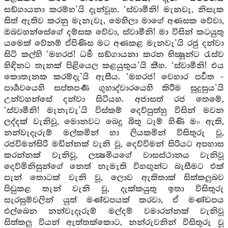
සඞ්ගායනා කරම්හ’යි දැන්වූහ. ‘ස්වාමීනි! මැනවැ, නිසැක
සිත් ඇතිව කරනු මැනැවැ, මෙහිලා මාගේ අණසක වේවා,
ඔබවහන්සේගේ දම්සක වේවා, ස්වාමීනි! මා විසින් කටයුතු
යමෙක් වේනම් ඒපිණිස මට අණකළ මැනවැ’යි රජු දන්වා
සිටි කල්හි ‘මහරජ! ධර්‍ම සඞ්ගායනා කරන භික්‍ෂූන්ට රැස්ව
හිඳිනට තැනක් පිළියෙල කළයුතුය’යි කීහ. ‘ස්වාමීනි! එය
කොතැනක කරම්දැ’යි ඇසීය. ‘මහරජ! වෙහාර පර්‍වත -
පාර්‍ශවයෙහි සප්තපර්‍ණ ගුහාද්වාරයෙහි කිරීම සුදුසුය’යි
උන්වහන්සේ දන්වා සිටියහ. අජාසත් රජ තෙමේ,
‘ස්වාමීනි! මැනැවැ’යි විස්කම් දෙව්පුත්හු විසින් මවන
ලද්දක් වැනිවූ, මොනවට බෙදූ බිතු ටැම් හිණි මං ඇති,
නන්වැදෑරුම් මල්කමින් හා ලියකමින් විසිතුරු වූ,
රජවිමන්සිරි මඩින්නක් වැනි වූ, දෙව්විමන් සිරියට අපහාස
කරන්නක් වැනිවූ, ලක්‍ෂමියගේ වාසස්ථානය වැනිවූ
දෙව්මිනිසුන්ගේ නෙත් නැමැති විහඟුන්ට බැසීමට එක්
පැන් තොටක් වැනි වූ, ලොව ඇතිතාක් සිත්කලුබව
පිඩුකළ තැන් වැනි වූ, දැක්කයුතු ඉතා විසිතුරු
සැරසුම්වලින් යුත් මණ්ඩපයක් කරවා, ඒ මණ්ඩපය
එල්බෙන නන්වැදෑරුම් මල්දම් වමාරන්නක් වැනිවූ
සිත්කලු වියන් ඇත්තක්කොට, නන්රුවනින් විසිතුරු වූ