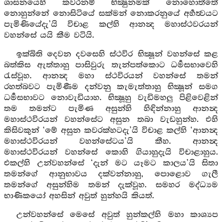
ශාසනයෙහි කවරනම් භික්‍ෂුනමක් නොහොත්තේ
නොහුන්නේ නොසිටියේ සක්මන් නොකරනුයේ අර්‍හත්‍වයට
පැමිණියේදැ’යි විචාළ කල්හි ආනන්‍ද මහාස්ථවරයන්
වහන්සේ යයි කීම වටියි.
ඉක්බිති දෙවන දවසෙහි ස්ථවිර භික්‍ෂූන් වහන්සේ කළ
බත්කිස ඇත්තාහු පාසිවුරු තැන්පත්කොට ධර්‍මසභාවෙහි
රැස්වූහ. ආනන්‍ද මහා ස්ථවිරයන් වහන්සේ තමන්
රහත්බවට පැමිණීම දන්වනු කැමැත්තාහු භික්‍ෂූන් සමග
ධර්‍මසභාවට නොවැඩියාහ. භික්‍ෂූහු වැඩිමහලු පිළිවෙළින්
තම තමන්ට පැමිණ අසුන්හි හිඳින්නාහු ආනන්‍ද
මහාස්ථවිරයන් වහන්සේට අසුන තබා වැඩහුන්හ. එහි
කිසිවකුන් ‘මේ අසුන කවරක්හටදැ’යි විචාළ කල්හි ‘ආනන්‍ද
මහාස්ථවිරයන් වහන්සේටය’යි කීහ. ආනන්‍ද
මහාස්ථවිරයන් වහන්සේ කොහි ගියාහුදැයි විචාළාහුය.
එකල්හි උන්වහන්සේ ‘දැන් මට යෑමට කාලය’යි සිතා
තමන්ගේ ආනුභාවය දක්වන්නාහු, පොළොව ගැලී
තමන්ගේ අසුන්හිම තමන් දැක්වූහ. සමහර මද්ධ්‍යම
භාණිකයෝ අහසින් අවුත් හුන්හයි කියත්.
උන්වහන්සේ මෙසේ අවුත් හුන්කල්හි මහා කාශ්‍යප