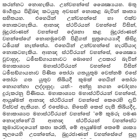
කරන්නට නොහැකිය. උන්වහන්සේ ශෛක්‍ෂ්‍යයහ. මතු
මාර්‍ගත්‍රය පිළිබඳ කටයුතු අවසන් නොකළ බැවින් කෘත්‍ය
සහිතයහ. එහෙයින් උන්වහන්සේ හා එක්ව
නොකටහැකිය. ආනන්‍ද ස්ථවිරයන් වහන්සේ විසින්,
බුදුරජාණන් වහන්සේ දේශනා කළ බුදුරජාණන්
වහන්සේගේ නොහමුවෙහි පිළිගත් සූත්‍රගෙය්‍යාදී කිසිදු
ධර්‍මයක් නැත්තේය. එහෙයින් උන්වහන්සේ හැරපියාද
නොකටහැකිය. ආනන්‍ද ස්ථවිරයන් වහන්සේ, ශෛක්‍ෂ්‍ය
වූවාහුද, ධර්‍මසඞ්ගායනාවට බොහෝ උපකාර බැවින්
මහාකාශ්‍යප මහාස්ථවිරයන් වහන්සේ විසින්
ධර්‍මසඞ්ගායනාව පිණිස තෝරා ගතයුතුම වෙත්නම් එසේ
තෝරා ගත යුතුව තිබියදී කුමක් හෙයින් තෝරා
නොගන්නා ලද්දාහුද; යත්:- අන්හු නගන චෝදනා
දුරුකරනු පිණිසය. මහාකාශ්‍යප මහාස්ථවිරයන් වහන්සේ,
ආයුෂ්මත් ආනන්‍ද ස්ථවිරයන් වහන්සේ කෙරෙහි දැඩි
විස්වස් ඇතියහ. ඒ එසේමය. හිසෙහි කෙස් පැසී තිබියදීද,
මහාකාශ්‍යප මහාස්ථවිරයන් වහන්සේ ‘මේ කුමරු පමණ
නොදන්නේ’යි ආනන්‍ද ස්ථවිරයන් වහන්සේට
කුමාරවාදයෙන් කතා කරති, මේ ආයුෂ්මත් තෙමේ ශාක්‍ය
කුලයෙහි උපන්නේය, බුදුරජාණන් වහන්සේගේ සුලු