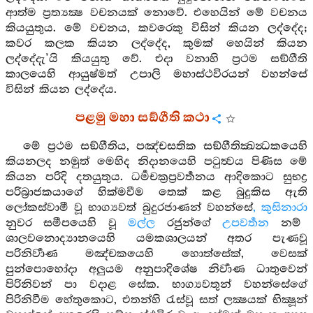
ආත්ම ප්‍රත්‍යක්‍ෂ වචනයක් නොවේ. එහෙයින් මේ වචනය
කියයුතුය. මේ වචනය, කවරෙකු විසින් කියන ලද්දේද;
කවර කලක කියන ලද්දේද, කුමක් හෙයින් කියන
ලද්දේදැ’යි කියයුතු වේ. එදා වනාහි ප්‍රථම සඞ්ගීති
කාලයෙහි ආයුෂ්මත් උපාලි මහාස්ථවිරයන් වහන්සේ
විසින් කියන ලද්දේය.
පළමු මහා සඞ්ගීති කථා
මේ ප්‍රථම සඞ්ගීතිය, පඤ්චසතික සඞ්ගීතික්‍ඛන්‍ධකයෙහි
කියනලද නමුත් මෙහිද නිදානයෙහි පටුත්‍වය පිණිස මේ
කියන පරිදි දතයුතුය. ධර්‍මචක්‍රප්‍රවර්‍තනය ආදිකොට සුභද්‍ර
පරිබ්‍රාජකයාගේ හික්මවීම තෙක් කළ බුදුකිස ඇති
ලෝකස්වාමී වූ භාග්‍යවත් බුදුරජාණන් වහන්සේ
, කුසිනාරා
නුවර සමීපයෙහි වූ
මල්ල
රජුන්ගේ
උපවර්‍තන
නම්
ශාලවනොද්‍යානයෙහි යමකශාලයන් අතර පැණවූ
පරිනිර්‍වාණ මඤ්චකයෙහි හොත්සේක්, වෙසක්
පුන්පොහෝදා අලුයම අනුපාදිශේෂ නිර්‍වාණ ධාතුවෙන්
පිරිනිවන් පා වදාළ සේක. භාග්‍යවතුන් වහන්සේගේ
පිරිනිවීම හේතුකොට, එතන්හි රැස්වූ සත් ලක්‍ෂයක් භික්‍ෂූන්