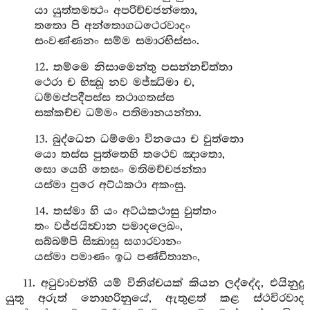
යා යුත්තමත්‍ථං අපරිච්චජන්තො,
තතො පි අන්තොගධථෙරවාදං
සංවණ්ණනං සම්ම සමාරභිස්සං.
12. තම්මෙ නිසාමෙන්තු පසන්නචිත්තා
ථෙරා ච භික්‍‍‍ඛූ නව මජ්ඣිමා ච,
ධම්මප්පදීපස්ස තථාගතස්ස
සක්කච්ච ධම්මං පතිමානයන්තා.
13. බුද්ධෙන ධම්මො විනයො ච වුත්තො
යො තස්ස පුත්තෙහි තථෙව ඤාතො,
සො යෙහි තෙසං මතිමච්චජන්තා
යස්මා පුරෙ අට්ඨකථා අකංසු.
14. තස්මා හි යං අට්ඨකථාසු වුත්තං
තං වජ්ජයිත්‍වාන පමාදලෙඛං,
සබ්බම්පි සික්‍ඛාසු සගාරවානං
යස්මා පමාණං ඉධ පණ්ඩිතානං,
11. අටුවාවන්හි යම් විනිශ්චයක් කියන ලද්දේද, එයිනුදු
යුතු අරුත් නොහරිනුයේ, ඇතුළත් කළ ස්ථවිරවාද