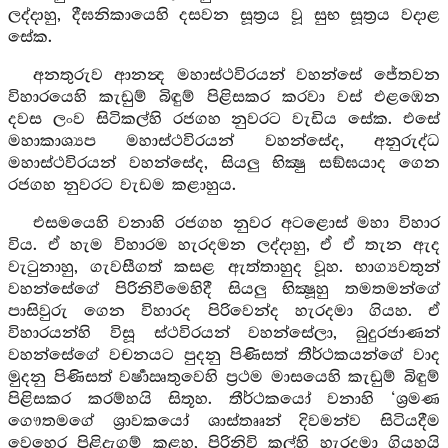
ලද්දාහු, දීඝනිකායෙහි දසවන සූත්‍රය වූ සුභ සූත්‍රය වදාළ
සේක.
අනතුරුව ආනන්‍ද මහාස්ථවිරයන් වහන්සේ ජේතවන
විහාරයෙහි කැඩුම් බිඳුම් පිළිසකර කරවා වස් එළඹෙන
දවස ලංව සිටිකල්හි රජගහ නුවරට වැඩිය සේක. එසේ
මහාකාශ්‍යප මහාස්ථවිරයන් වහන්සේද, අනුරුද්ධ
මහාස්ථවිරයන් වහන්සේද, සියලු භික්‍ෂු සඞ්ඝයාද ගෙන
රජගහ නුවරට වැඩම කළාහුය.
එසමයෙහි වනාහි රජගහ නුවර අටළොස් මහා විහාර
විය. ඒ හැම විහාරම හැරදමන ලද්දාහු, ඒ ඒ තැන ඇද
වැටුනාහු, ගැවසීගත් කසළ ඇත්තාහුද වූහ. භාග්‍යවතුන්
වහන්සේගේ පිරිනිවීමෙහිදී සියලු භික්‍ෂූහු තමතමන්ගේ
පාසිවුරු ගෙන විහාරද පිරිවෙන්ද හැරදමා ගියහ. ඒ
විහාරයන්හි විසූ ස්ථවිරයන් වහන්සේලා, බුදුරජාණන්
වහන්සේගේ වචනයට පුදනු පිණිසත් තීර්ථකයන්ගේ වාද
මුදනු පිණිසත් වර්‍ෂාඍතුවෙහි ප්‍රථම මාසයෙහි කැඩුම් බිඳුම්
පිළිසකර කරම්හයි සිතූහ. තීර්ථකයෝ වනාහි ‘ශ්‍රමණ
ගෞතමගේ ශ්‍රාවකයෝ ශාස්තෲන් දිවමන්ව සිටියදීම
වෙහෙර පිළිදැගුම් කළහ, පිරිනිවි කල්හි හැරදමා ගියහයි