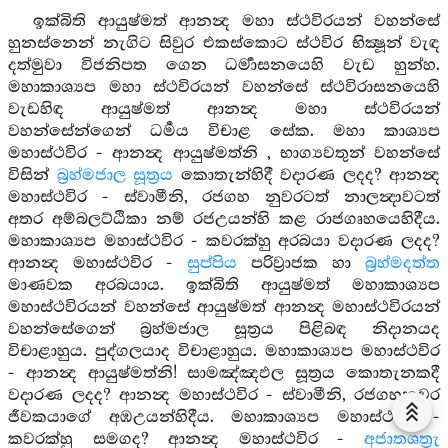
ඉක්බිති ආයුෂ්මත් ආනන්‍ද මහා ස්ථවිරයන් වහන්සේ
හුනස්නෙන් නැගිට සිවුර එකස්කොට ස්ථවිර භික්‍ෂූන් වැඳ
දත්මුවා විජනිපත ගෙන ධර්‍මාසනයෙහි වැඩ හුන්හ.
මහාකාශ්‍යප මහා ස්ථවිරයන් වහන්සේ ස්ථවිරාසනයෙහි
වැඩහිඳ ආයුෂ්මත් ආනන්‍ද මහා ස්ථවිරයන්
වහන්සේන්ගෙන් ධර්‍මය විචාළ සේක. මහා කාශ්‍යප
මහාස්ථවිර - ආනන්‍ද ආයුෂ්මත්නි , භාග්‍යවතුන් වහන්සේ
විසින්
බ්‍රහ්මජාල සූත්‍රය
කොතැන්හිදී වදාරණ ලදද? ආනන්‍ද
මහාස්ථවිර - ස්වාමීනි, රජගහ නුවරටත් නාලන්‍දාවටත්
අතර අම්බලට්ඨිකා නම් රජඋයන්හි කළ රාජගෘහයෙහිදීය.
මහාකාශ්‍යප මහාස්ථවිර - කවරක්හු අරබයා වදාරණ ලදද?
ආනන්‍ද මහාස්ථවිර -
සුප්පිය
පරිව්‍රාජක හා
බ්‍රහ්මදත්ත
මාණවක අරබයාය. ඉක්බිති ආයුෂ්මත් මහාකාශ්‍යප
මහාස්ථවිරයන් වහන්සේ ආයුෂ්මත් ආනන්‍ද මහාස්ථවිරයන්
වහන්සේගෙන් බ්‍රහ්මජාල සූත්‍රය පිළිබඳ නිදානයද
විචාළාහුය. පුද්ගලයාද විචාළාහුය. මහාකාශ්‍යප මහාස්ථවිර
- ආනන්‍ද ආයුෂ්මත්නි! සාමඤ්ඤඵල සූත්‍රය කොතැනකදී
වදාරණ ලදද? ආනන්‍ද මහාස්ථවිර - ස්වාමීනි, රජගහනුවර
ජීවකයාගේ අඹඋයන්හිදීය. මහාකාශ්‍යප මහාස්ථවිර -
කවරක්හු සමගද? ආනන්‍ද මහාස්ථවිර -
අජාතශත්‍රැ