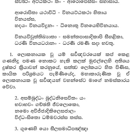
ස්වත්‍ථං අට්ඨකථං තං - ආරොපෙස්සං සහාසාය.
ආරොපිතා යථාවිධි - විනයට්ඨකථා හිතාය
විනයස්ස,
හදයං විනයවිදූනං - ධිනොතු විනයෙභිවිනයාය.
විනයවිවුත්තිඛ්‍යාතා - සමන්තපාසාදිකාපි සීහළිකා,
ධරණි විනයධරානං - ධරණී රමණී සදා භවතු.
1. ලොකනායක වූ යම් සර්‍වඥවරයෙක් කප් කෙළ
ගණනිදු පමණ නොකට හැකි කලක් මුළුල්ලෙහි අතිශය
දුෂ්කර ක්‍රියාවන් කරනුයේ, සත්ත්‍ව ලෝකයට හිත පිණිස,
කායික පරිශ්‍රමයට පැමිණියේද, මහාකාරුණික වූ ඒ
ලොකනායක වූ සර්‍වඥයන් වහන්සේට මාගේ නමස්කාරය
වේවා.
2. අසම්බුද්ධං බුද්ධනිසෙවිතං යං
භවාභවං ගච්ඡති ජීවලොකො,
නමො අවිජ්ජාදිකිලෙසජාලං
විද්ධංසිතො ධම්මවරස්ස තස්ස.
3. ගුණෙහි යො සීලසමාධිපඤ්ඤා