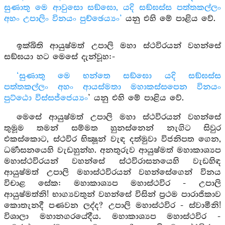
සුණාතු මෙ ආවුසො සඞ්ඝො, යදි සඞ්ඝස්ස පත්තකල්ලං
අහං උපාලිං විනයං පුච්ඡෙය්‍යං’
යනු එහි මේ පාළිය වේ.
ඉක්බිති ආයුෂ්මත් උපාලි මහා ස්ථවිරයන් වහන්සේ
සඞ්ඝයා හට මෙසේ දැන්වූහ:-
‘සුණාතු මෙ භන්තෙ සඞ්ඝො යදි සඞ්ඝස්ස
පත්තකල්ලං අහං ආයස්මතා මහාකස්සපෙන විනයං
පුට්ඨො විස්සජ්ජෙය්‍යං
’ යනු එහි මේ පාළිය වේ.
මෙසේ ආයුෂ්මත් උපාලි මහා ස්ථවිරයන් වහන්සේ
තුමූම තමන් සම්මත හුනස්නෙන් නැගිට සිවුර
එකස්කොට, ස්ථවිර භික්‍ෂූන් වැඳ දත්මුවා විජනිපත ගෙන,
ධර්‍මාසනයෙහි වැඩහුන්හ. අනතුරුව ආයුෂ්මත් මහාකාශ්‍යප
මහාස්ථවිරයන් වහන්සේ ස්ථවිරාසනයෙහි වැඩහිඳ
ආයුෂ්මත් උපාලි මහාස්ථවිරයන් වහන්සේගෙන් විනය
විචාළ සේක: මහාකාශ්‍යප මහාස්ථවිර - උපාලි
ආයුෂ්මත්නි! භාග්‍යවතුන් වහන්සේ විසින් ප්‍රථම පාරාජිකාව
කොතැනදී පණවන ලද්ද? උපාලි මහාස්ථවිර - ස්වාමීනි!
විශාලා මහානගරයේදීය. මහාකාශ්‍යප මහාස්ථවිර -