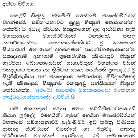
දන්වා සිටියහ.
එකල්හි භික්‍ෂූහු ‘ස්වාමීනි! එසේනම්, මහාස්ථවිරයන්
වහන්සේම සඞ්ගායනාවට සුදුසු භික්‍ෂූන් තෝරාගන්නා
සේක්වා’යි අයැද සිටියහ. භික්‍ෂූන්ගෙන් ලද ආරාධනා ඇති
මහාකාශ්‍යප මහාස්ථවිරයන් වහන්සේ, සකල
නවාඞ්ගශාස්තෲ ශාසනපර්‍ය්‍යාපතිධර වූ නොයෙක්
සියගණන් නොයෙක් දහස්ගණන් පෘථග්ජනස්‍රොතාපන්න
සකෘදාගාමී අනාගාමී ශුෂ්කවිදර්‍ශක ක්‍ෂීණාස්‍රව භික්‍ෂුන්
හැරපියා බොහෝසෙයින් භාග්‍යවතුන් වහන්සේ විසින්
එතදග්‍රයට නගන ලද ත්‍රිපිටක සකල පර්‍ය්‍යාපති ප්‍රභෙදධර වූ
සිවුපිළිසැඹියා පත් මහානුභාව සම්පන්නවූ ත්‍රිවිද්‍යාදිභෙද
ඇති ක්‍ෂීණාස්‍රව භික්‍ෂූන්ම එකකුඅඩු පන්සියයක් භික්‍ෂූන්
තෝරාගත්හ.
‘අථඛො ආයස්මා මහාකස්සපො එකෙනූන
පඤ්චඅරහන්තසතානි උච්චිනි’
යි
යම් කෙනකුන් සඳහා මෙය සඞ්ගීතික්‍ඛන්‍ධකයෙහි
කියන ලද්දේද, එහෙයිනි. කුමක් හෙයින් මහාස්ථවිරයන්
වහන්සේ සඞ්ගායනාවට පැමිණීමට ඉඩ තබනු පිණිසය.
ආනන්‍ද ස්ථවිරයන් වහන්සේ හා එක්වද, ආනන්‍ද
ස්ථවිරයන් වහන්සේ හැරපියාද ධර්‍ම සඞ්ගායනාව