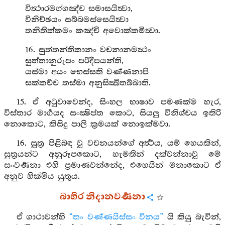
විත්‍ථාරමග්ගඤ්ච සමාසයිත්‍වා,
විනිච්ඡයං සබ්බමස්සෙයිත්‍වා
තනිතික්කමං කඤ්චි අවොක්කමිත්‍වා.
16. සුත්තන්තිකානං වචනානමත්‍ථං
සුත්තානුරූපං පරිදීපයන්ති,
යස්මා අයං භෙස්සති වණ්ණනාපි
සක්කච්ච තස්මා අනුසික්‍ඛිතබ්බාති.
15. ඒ අටුවාවෙන්ද, සිංහල භාෂාව පමණක්ම හැර,
විස්තාර මාර්‍ගයද සංක්‍ෂිප්ත කොට, සියලු විනිශ්චය ඉතිරි
නොකොට, කිසිදු පාලි ක්‍රමයක් නොඉක්මවා.
16. සූත්‍ර පිළිබඳ වූ වචනයන්ගේ අර්‍ත්‍ථය, යම් හෙයකින්,
සුත්‍රයන්ට අනුරූපකොට, හැමතින් දක්වන්නාවූ මේ
සංවර්‍ණනා එහි ප්‍රමාණවන්නේද, එහෙයින් මනාකොට ඒ
අනුව හික්මිය යුතුය.
බාහිර නිදානවර්‍ණනා
ඒ ගාථාවන්හි
“තං වණ්ණයිස්සං විනය”
යි කියු බැවින්,