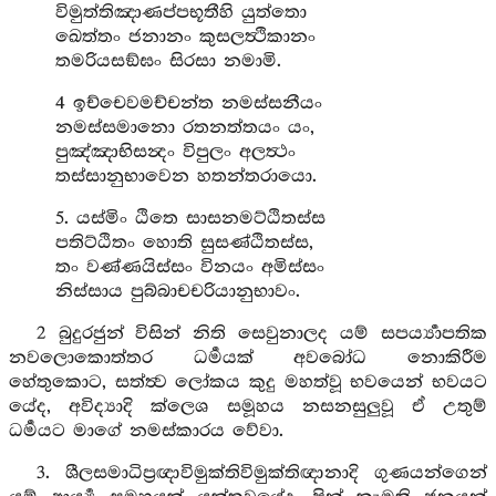
විමුත්තිඤාණප්පභූතීහි යුත්තො
ඛෙත්තං ජනානං කුසලත්‍ථිකානං
තමරියසඞ්ඝං සිරසා නමාමි.
4 ඉච්චෙවමච්චන්ත නමස්සනීයං
නමස්සමානො රතනත්තයං යං,
පුඤ්ඤාභිසන්‍දං විපුලං අලත්‍ථං
තස්සානුභාවෙන හතන්තරායො.
5. යස්මිං ඨිතෙ සාසනමට්ඨිතස්ස
පතිට්ඨිතං හොති සුසණ්ඨිතස්ස,
තං වණ්ණයිස්සං විනයං අමිස්සං
නිස්සාය පුබ්බාචචරියානුභාවං.
2 බුදුරජුන් විසින් නිති සෙවුනාලද යම් සපර්‍ය්‍යාපතික
නවලොකොත්තර ධර්‍මයක් අවබෝධ නොකිරීම
හේතුකොට, සත්ත්‍ව ලෝකය කුදු මහත්වූ භවයෙන් භවයට
යේද, අවිද්‍යාදි ක්ලෙශ සමූහය නසනසුලුවූ ඒ උතුම්
ධර්‍මයට මාගේ නමස්කාරය වේවා.
3. ශීලසමාධිප්‍රඥාවිමුක්තිවිමුක්තිඥානාදි ගුණයන්ගෙන්