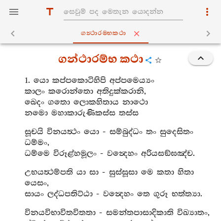
ගන්‍ථාරම‍්භකථා
ගන්ථාරම්භ කථා
1. යො කප්පකොටිහිපි අප්පමෙය්‍යං
කාලං කරොන්තො අතිදුක්කරානි,
ඛෙදං ගතො ලොකහිතාය නාථො
නමො මහාකාරුණිකස්ස තස්ස
සූචයි විනයත්‍ථං යො - සම්බුද්ධං තං සුදෙසිතං
ධම්මං,
ධම්මෙ විරූළ්හමූලං - වන්‍දෙහං අරියසඞ්ඝඤ්ච.
උභයත්‍ථම්පති යා සා - සුස්සූසා මෙ කතා හිතා
යෙසං,
සායං ලද්ධපතිට්ඨා - වන්‍දෙහං තෙ ගුරූ භත්ත්‍යා.
විනයවිභාවිතවිතතා - සමන්තපාසාදිකාති විඛ්‍යාතං,