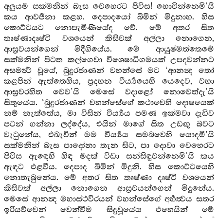
අලුයම සක්මනින් බැස වෙහෙරට පිවිස! හොවින්නෙමි’යි
කය ආවර්‍ජනා කළහ. දෙපාදයෝ බිමින් මිදුනාහ. හිස
කොට්ටයට නොපැමිණියේද වේ. මේ අතර සිත
තෘෂ්ණාදෘෂ්ටි වශයෙන් කිසිවක් අල්ලා නොගෙන,
ආස්‍රවයන්ගෙන් මිදීගියේය. මේ ආයුෂ්මත්තෙමේ
සක්මනින් පිටත කල්ගෙවා විශෙෂාධිගමයක් උපදවන්නට
අසමර්‍ත්‍ථ වූයේ, බුදුරජාණන් වහන්සේ මට ‘ආනන්‍ද තෝ
කළපින් ඇත්තෙහිය, ප්‍රදහන වීර්‍ය්‍යයෙහි යෙදෙව, වහා
ආස්‍රවරහිත වෙව’යි මෙසේ වදාළෝ නොවෙත්දැ’යි
සිතුයේය. ‘බුදුරජාණන් වහන්සේගේ කථාවෙහි දොෂයෙක්
නම් නැත්තේය, මා විසින් වීර්‍ය්‍යය පමණ ඉක්මවා දැඩිව
පටන් ගන්නා ලද්දේය, එයින් මාගේ සිත උඩඟු බවට
වැටුනේය, එබැවින් මම වීර්‍ය්‍යය සමබවෙහි යොදමි’යි
සක්මනින් බැස පාදෝනා තැන සිට, පා දොවා වෙහෙරට
පිවිස ඇඳෙහි හිඳ මදක් විඩා සන්සිඳුවන්නෙමි’යි කය
ඇඳට එළවීය. දෙපාද බිමින් මිදුනි. හිස කොට්ටයෙහි
නොතැබුනේය. මේ අතර සිත තෘෂ්ණා දෘෂ්ටි වශයෙන්
කිසිවක් අල්ලා නොගෙන ආස්‍රවයන්ගෙන් මිදුනේය.
මෙසේ ආනන්‍ද මහාස්ථවිරයන් වහන්සේගේ අර්‍හත්‍වය සතර
ඉරියව්වෙන් වෙන්වීම සිදුවූයේය එහෙයින් මේ