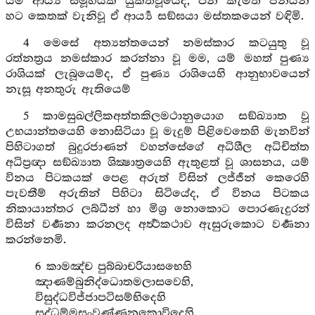
යම් ආර්‍ය්‍ය සමූහයක් යුක්තවූයේද, පින් කැමති ජනයන්
හට කෙතක් වැනිවූ ඒ ආර්‍ය්‍ය සඞ්ඝයා මස්තකයෙන් වඳිමි.
4 මෙසේ අත්‍යන්තයෙන් නමස්කාර කටයුතු වූ
රත්නත්‍රය නමස්කාර කරන්නා වූ මම, යම් මහත් පුණ්‍ය
රාශියක් ලැබූයෙම්ද, ඒ පුණ්‍ය රාශියෙහි ආනුභාවයෙන්
නැසූ අනතුරු ඇතියෙම්
5 කාමසුඛල්ලිකඅත්තකිලමථානුයොග සඞ්ඛ්‍යාත වූ
උභයාන්තයෙහි නොසිටියා වූ මැදුම් පිළිවෙතෙහි මැනවින්
පිහිටාගත් බුදුරජාණන් වහන්සේගේ අධිශීල අධිචිත්ත
අධිප්‍රඥා සඞ්ඛ්‍යාත ශික්‍ෂාත්‍රයෙහි ඇතුළත් වූ ශාසනය, යම්
විනය පිටකයක් පෙළ අරුත් විසින් ලජ්ජීන් කෙරෙහි
පැවතීම් අරුතින් පිහිටා සිටියේද, ඒ විනය පිටකය
නිකායාන්තර ලබ්ධීන් හා මිශ්‍ර නොකොට පොරණැදුරන්
විසින් වර්‍ණනා කරනලද අර්‍ත්‍ථකථාව ඇසුරුකොට වර්‍ණනා
කරන්නෙමි.
6 කාමඤ්ච පුබ්බාචරියාසභෙහි
ඤාණම්බුනිද්ධොතමලාසවෙහි,
විසුද්ධවිජ්ජාපටිසම්භිදෙහි
සද්ධම්මසංවණ්ණනකොවිදෙහි.