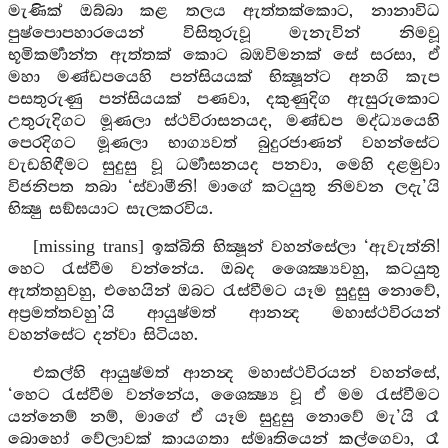
මැණික් ඔබ්බා කළ තලය ඇත්තක්කොට, නානාවිධ
පුෂ්පොපහාරයෙන් විසිතුරුවූ මැනැවින් නිමවූ
භූමිකර්‍මාන්ත ඇත්තක් කොට බඹවිමනක් සේ සරසා, ඒ
මහා මණ්ඩපයෙහි පන්සියයක් භික්‍ෂූන්ට අනගි කැප
පසතුරුණු පන්සියයක් පණවා, දකුණුදිග ඇසුරුකොට
උතුරුදිගට මූණලා ස්ථවිරාසනයද, මණ්ඩප මද්ධ්‍යයෙහි
පෙරදිගට මූණලා භාග්‍යවත් බුදුරජාණන් වහන්සේට
වැඩහිඳීමට සුදුසු වූ ධර්‍මාසනයද පනවා, මෙහි දළමුවා
විජනිපත තබා ‘ස්වාමීනි! මාගේ කටයුතු නිමවන ලදැ’යි
භික්‍ෂු සඞ්ඝයාට සැලකරවිය.
[missing trans] ඉක්බිති භික්‍ෂූන් වහන්සේලා ‘ඇවැත්නි!
හෙට රැස්වීම වන්නේය. ඔබද ශෛක්‍ෂ්‍යවහු, කටයුතු
ඇත්තහුවහු, එහෙයින් ඔබට රැස්වීමට යෑම සුදුසු නොවේ,
අප්‍රමත්තවහු’යි ආයුෂ්මත් ආනන්‍ද මහාස්ථවිරයන්
වහන්සේට දන්වා සිටියහ.
එකල්හි ආයුෂ්මත් ආනන්‍ද මහාස්ථවිරයන් වහන්සේ,
‘හෙට රැස්වීම වන්නේය, ශෛක්‍ෂ්‍ය වූ ඒ මම රැස්වීමට
යන්නෙම් නම්, මාගේ ඒ යෑම සුදුසු නොවේ මැ’යි රෑ
බොහෝ වේලාවක් කායගතා ස්මෘතියෙන් කල්ගෙවා, රෑ