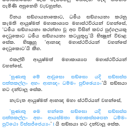
පැමිණි අසුනෙහි වැඩහුන්හ.
විනය සඞ්ගායනාකොට, ධර්‍මය සඞ්ගායනා කරනු
කැමති ආයුෂ්මත් මහාකාශ්‍යප මහාස්ථවිරයන් වහන්සේ,
‘ධර්‍මය සඞ්ගායනා කරන්නා වූ අප විසින් කවර පුද්ගලයකු
දෙටුකොට ධර්‍මය සඞ්ගායනා කටයුතුදැ’යි භික්‍ෂූන් විචාළ
සේක. භික්‍ෂූහු ‘ආනන්‍ද මහාස්ථවිරයන් වහන්සේ
දෙටුකොට’යි කීහ.
එකල්හි ආයුෂ්මත් මහාකාශ්‍යප මහාස්ථවිරයන්
වහන්සේ,
‘සුණාතු මේ ආවුසො සඞ්ඝො යදි සඞ්ඝස්ස
පත්තකල්ලං අහං ආනන්‍දං ධම්මං පුච්ඡෙය්‍යං
’යි සඞ්ඝයා
හට දන්වාලූ සේක.
නැවැත ආයුෂ්මත් ආනන්‍ද මහා ස්ථවිරයන් වහන්සේ,
‘සුණාතු මෙ භන්තෙ සඞ්ඝො යදි සඞ්ඝස්ස
පත්තකල්ලං අහං ආයස්මතා මහාකස්සපෙන ධම්මං
පුට්ඨො විස්සජ්ජෙය්‍යං
’
යි සඞ්ඝයා හට දන්වාලූ සේක.
1