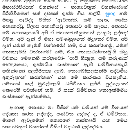
වහන්සේ අතුරෙහි සඞ්ඝ ස්ථවිර වූ ආයුෂ්මත් මහාකාශ්‍යප
මහාස්ථවිරයන් වහන්සේ - භාග්‍යවතුන් වහන්සේගේ
පිරිනිවීමෙන් සත් දවසක් ඉක්ම ගිය කල්හි,
සුභද්‍ර
නම්
මහලු පැවිද්ද විසින් ‘ඇවැත්නි, කම් නැත, ශෝක
නොකරවු, විලාප නොකියවු තොපට මේ කැපය, තොපට
මේ නොකැපයයි අපි ඒ මහාසමණහුගෙන් උවදුරු ලද්දෝ
වම්හ, අපි දැන් ඒ මහා සමණහුගෙන් මිදුනෝ වම්හ, අපි
දැන් යමක් කැමති වන්නමෝ නම්, එය කරන්නෙමු, යමක්
නොකැමති වන්නමෝ නම්, එය නොකරන්නෙමු’යි කියූ
වචනය මෙනෙහි කරනුවෝ- ‘පාපී භික්‍ෂූහු, යම් කරුණක්
හේතුකොට, ඉක්මගිය ශාස්තෲන් ඇති ධර්‍මවිනයකැයි
හඟින්නෝ අලජ්ජීපක්‍ෂ ලැබ, නොබෝකලකින්ම සද්ධර්‍මය
අතුරුදහන් කරන්නාහ’ යන මේ කාරණය වියහැකිය.
යම්තාක් කල් මුළුල්ලෙහි ධර්‍මවිනය ලජ්ජී පුද්ගලයන්
කෙරෙහි පවත්නේ නම්, ඒ තාක් ධර්‍මවිනය නොඉක්මගිය
ශාස්තෲන් ඇත්තේමය,
ආනන්‍ද! තොපට මා විසින් යම් ධර්‍මයක් යම් විනයක්
දේශනා කරන ලද්දේද, පණවන ලද්දේ ද, ඒ ධර්‍මවිනය,
මාගේ ඇවෑමෙන් තොපගේ ශාස්තෲයි යන මෙය
භාග්‍යවතුන් වහන්සේ විසින් වදාරණ ලද්දේමය.