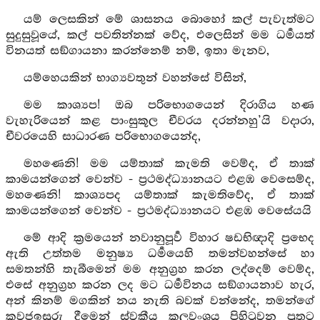
යම් ලෙසකින් මේ ශාසනය බොහෝ කල් පැවැත්මට
සුදුසුවූයේ, කල් පවතින්නක් වේද, එලෙසින් මම ධර්‍මයත්
විනයත් සඞ්ගායනා කරන්නෙම් නම්, ඉතා මැනව,
යම්හෙයකින් භාග්‍යවතුන් වහන්සේ විසින්,
මම කාශ්‍යප! ඔබ පරිභොගයෙන් දිරාගිය හණ
වැහැරියෙන් කළ පාංසුකූල චීවරය දරන්නහු’යි වදාරා,
චීවරයෙහි සාධාරණ පරිභොගයෙන්ද,
මහණෙනි! මම යම්තාක් කැමති වෙම්ද, ඒ තාක්
කාමයන්ගෙන් වෙන්ව - ප්‍රථමද්ධ්‍යානයට එළඹ වෙසෙම්ද,
මහණෙනි! කාශ්‍යපද යම්තාක් කැමතිවේද, ඒ තාක්
කාමයන්ගෙන් වෙන්ව - ප්‍රථමද්ධ්‍යානයට එළඹ වෙසේයයි
මේ ආදි ක්‍රමයෙන් නවානුපූර්‍ව විහාර ෂඩභිඥාදි ප්‍රභෙද
ඇති උත්තම මනුෂ්‍ය ධර්‍මයෙහි තමන්වහන්සේ හා
සමතන්හි තැබීමෙන් මම අනුග්‍රහ කරන ලද්දෙම් වෙම්ද,
එසේ අනුග්‍රහ කරන ලද මට ධර්‍මවිනය සඞ්ගායනාව හැර,
අන් කිනම් මගකින් නය නැති බවක් වන්නේද, තමන්ගේ
කවජඉසුරු දීමෙන් ස්වකීය කුලවංශය පිහිටුවන පුතුට