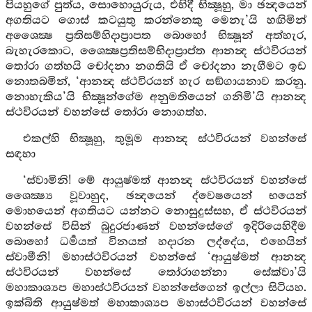
පියහුගේ පුත්ය, සොහොයුරුය, එහිදී භික්‍ෂූහු, මා ඡන්‍දයෙන්
අගතියට ගොස් කටයුතු කරන්නෙකු මෙනැ’යි හඟිමින්
අශෛක්‍ෂ ප්‍රතිසම්හිදාප්‍රාපත බොහෝ භික්‍ෂූන් අත්හැර,
බැහැරකොට, ශෛක්‍ෂප්‍රතිසම්භිදාප්‍රාප්ත ආනන්‍ද ස්ථවිරයන්
තෝරා ගත්හයි චෝදනා නගතියි ඒ චෝදනා නැගීමට ඉඩ
නොතබමින්, ‘ආනන්‍ද ස්ථවිරයන් හැර සඞ්ගායනාව කරනු.
නොහැකිය’යි භික්‍ෂූන්ගේම අනුමතියෙන් ගනිමි’යි ආනන්‍ද
ස්ථවිරයන් වහන්සේ තෝරා නොගත්හ.
එකල්හි භික්‍ෂූහු, තුමූම ආනන්‍ද ස්ථවිරයන් වහන්සේ
සඳහා
‘ස්වාමිනි! මේ ආයුෂ්මත් ආනන්‍ද ස්ථවිරයන් වහන්සේ
ශෛක්‍ෂ්‍ය වූවාහුද, ඡන්‍දයෙන් ද්වෙෂයෙන් භයෙන්
මොහයෙන් අගතියට යන්නට නොසුදුස්සහ, ඒ ස්ථවිරයන්
වහන්සේ විසින් බුදුරජාණන් වහන්සේගේ ඉදිරියෙහිදීම
බොහෝ ධර්‍මයත් විනයත් හදාරන ලද්දේය, එහෙයින්
ස්වාමීනි! මහාස්ථවිරයන් වහන්සේ ‘ආයුෂ්මත් ආනන්‍ද
ස්ථවිරයන් වහන්සේ තෝරාගන්නා සේක්වා’යි
මහාකාශ්‍යප මහාස්ථවිරයන් වහන්සේගෙන් ඉල්ලා සිටියහ.
ඉක්බිති ආයුෂ්මත් මහාකාශ්‍යප මහාස්ථවිරයන් වහන්සේ