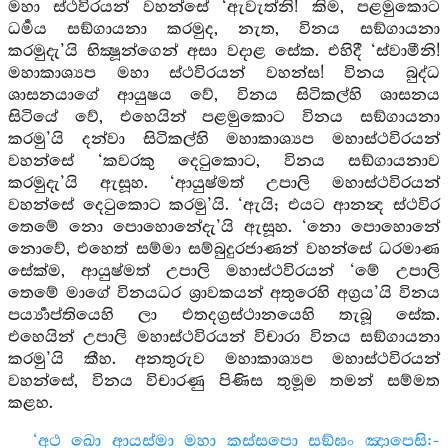
මහා ස්ථවිරයන් වහන්සේ ‘ඇවැත්නි! කිම, පළමුකොට
ධර්‍මය සඞ්ගායනා කරමුද, නැත, විනය සඞ්ගායනා
කරමුදැ’යි භික්‍ෂූන්ගෙන් අසා වදාළ සේක. එහිදී ‘ස්වාමීනි!
මහාකාශ්‍යප මහා ස්ථවිරයන් වහන්ස! විනය බුද්ධ
ශාසනයාගේ ආයුෂය වේ, විනය සිටිකල්හි ශාසනය
සිටියේ වේ, එහෙයින් පළමුකොට විනය සඞ්ගායනා
කරමු’යි දන්වා සිටිකල්හි මහාකාශ්‍යප මහාස්ථවිරයන්
වහන්සේ ‘කවරකු දෙටුකොට, විනය සඞ්ගායනාව
කරමුදැ’යි ඇසූහ. ‘ආයුෂ්මත් උපාලි මහාස්ථවිරයන්
වහන්සේ දෙටුකොට කරමු’යි. ‘ඇයි; එයට ආනන්‍ද ස්ථවිර
තෙමේ නො පොහොනේදැ’යි ඇසූහ. ‘නො පොහොනේ
නොවේ, එහෙත් සම්මා සම්බුදුරජාණන් වහන්සේ ධරමාණ
සේක්ම, ආයුෂ්මත් උපාලි මහාස්ථවිරයන් ‘මේ උපාලි
තෙමේ මාගේ විනයධර ශ්‍රාවකයන් අතුරෙහි අග්‍රය’යි විනය
පර්‍ය්‍යාප්තියෙහි ලා එතදග්‍රස්ථානයෙහි තැබූ සේක.
එහෙයින් උපාලි මහාස්ථවිරයන් විචාරා විනය සඞ්ගායනා
කරමු’යි කීහ. අනතුරුව මහාකාශ්‍යප මහාස්ථවිරයන්
වහන්සේ, විනය විචාරණු පිණිස තුමූම තමන් සම්මත
කළහ.
‘අථ ඛො ආයස්මා මහා කස්සපො සඞ්ඝං ඤාපෙසි:-