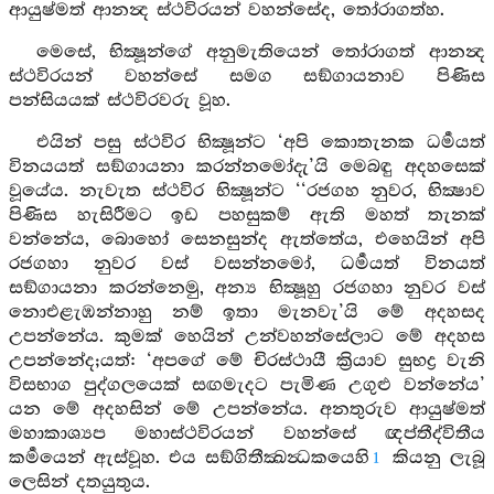
ආයුෂ්මත් ආනන්‍ද ස්ථවිරයන් වහන්සේද, තෝරාගත්හ.
මෙසේ, භික්‍ෂූන්ගේ අනුමැතියෙන් තෝරාගත් ආනන්‍ද
ස්ථවිරයන් වහන්සේ සමග සඞ්ගායනාව පිණිස
පන්සියයක් ස්ථවිරවරු වූහ.
එයින් පසු ස්ථවිර භික්‍ෂූන්ට ‘අපි කොතැනක ධර්‍මයත්
විනයයත් සඞ්ගායනා කරන්නමෝදැ’යි මෙබඳු අදහසෙක්
වූයේය. නැවැත ස්ථවිර භික්‍ෂූන්ට ‘‘රජගහ නුවර, භික්‍ෂාව
පිණිස හැසිරීමට ඉඩ පහසුකම් ඇති මහත් තැනක්
වන්නේය, බොහෝ සෙනසුන්ද ඇත්තේය, එහෙයින් අපි
රජගහා නුවර වස් වසන්නමෝ, ධර්‍මයත් විනයත්
සඞ්ගායනා කරන්නෙමු, අන්‍ය භික්‍ෂූහු රජගහා නුවර වස්
නොඑළැඹන්නාහු නම් ඉතා මැනවැ’යි මේ අදහසද
උපන්නේය. කුමක් හෙයින් උන්වහන්සේලාට මේ අදහස
උපන්නේද;යත්: ‘අපගේ මේ චිරස්ථායී ක්‍රියාව සුභද්‍ර වැනි
විසභාග පුද්ගලයෙක් සඟමැදට පැමිණ උගුළු වන්නේය’
යන මේ අදහසින් මේ උපන්නේය. අනතුරුව ආයුෂ්මත්
මහාකාශ්‍යප මහාස්ථවිරයන් වහන්සේ ඥප්තීද්විතීය
කර්‍මයෙන් ඇස්වූහ. එය සඞ්ගිතීක්‍ඛන්‍ධකයෙහි
කියනු ලැබූ
1
ලෙසින් දතයුතුය.