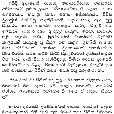
එහිදී ආයුෂ්මත් ආනන්‍ද මහාස්ථවිරයන් වහන්සේ,
අනිත්‍යතාදි ප්‍රතිසංයුක්ත ධර්‍මකථාවෙන් ඒ විලාප නගන
මහජනයාට කරුණු දක්වා සනසා ජේතවනයට පිවිස
බුදුරජුන් වැඩවිසූ ගඳකිළියෙහි දොර හැර, ඇඳ පුටු
බැහැරට ගෙන ගසාදමා ගඳකිළිය හැමද, මැලවී ගිය
මල්කසළ බැහැර දමා, ඇඳපුටු ඇතුළට ගෙන, නැවැත,
තුබූ තැනම තබා, බුදුරජාණන් වහන්සේ වැඩසිටි
කාලයෙහි කටයුතු වූ සියලු වත් කළහ. ඉක්බිති ආනන්‍ද
මහා ස්ථවිරයන් වහන්සේ, බුදුරජාණන් වහන්සේගේ
පිරිනිවීමෙහි පටන් සිටීම් හිඳීම් බහුලවීමෙන් උත්සන්නවූවා
පිත් සෙම් ඇති සිරුර සන්සිඳවනු පිණිස දෙවන දවසෙහි
ක්‍ෂීරවිරෙචනය වළඳා, විහාරයෙහි වැඩහුන්හ. එකල්හි සුභ
නම් මාණවකයා විසින් තමන් වෙත එවූ තරුණයා හට
‘මාණවක! මා විසින් අද සුලු බෙහෙතක් වළඳන ලදය,
එහෙයින් එහි යෑමට මේ කාලය නොවේ, හෙටවත්
එන්නට ලැබුනොත් එන්නෙමු’යි මෙය ඒ සඳහා කියන
ලදී.
දෙවන දවසෙහි උන්වහන්සේ චෙතක තෙරුන් පැසුළු
මහණහුකොට එහි වැඩ සුභ මාණවකයා විසින් විවාරණ