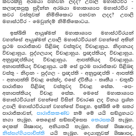
කවරක්හු අරඹයා පනවන ලදද? උපාලි මහාස්ථවිර -
කලන්‍දකපුත්‍ර සුදින්න අරබයා මහාකාශ්‍යප මහාස්ථවිර -
කවර වස්තුවක් නිමිතිකොට පනවන ලදද? උපාලි
මහාස්ථවිර - මෙවුන්දම් නිමිතිකොටය.
ඉක්බිති ආයුෂ්මත් මහාකාශ්‍යප මහාස්ථවිරයන්
වහන්සේ ආයුෂ්මත් උපාලි මහාස්ථවිරයන් වහන්සේ අතින්
ප්‍රථම පාරාජිකාව පිළිබඳ වස්තුවද විචාළාහුය. නිදානයද
විචාළාහුය. පුද්ගලයාද විචාළාහුය. ප්‍රඥප්තියද විචාළාහුය.
අනුප්‍රඥප්තියද විචාළාහුය. ආපත්තියද විචාළාහුය.
අනාපත්තියද විචාළාහුය. යම් සේ ප්‍රථම පාරාජිකාව පිළිබඳ
වස්තු - නිදාන - පුද්ගල - ප්‍රඥප්ති - අනුප්‍රඥප්ති - ආපත්ති
- අනාපත්ති විචාළ සේක්ද, එසේ ද්විතීය - තෘතීය - චතුර්‍ත්‍ථ
පාරාජිකා පිළිබඳ වස්තුවද විචාළ සේක. -පෙ-
අනාපත්තියද විචාළ සේක. මෙසේ මහාකාශ්‍යප
මහාස්ථවිරයන් වහන්සේ විසින් විචාරණ ලද විනය ප්‍රශ්න
උපාලි මහාස්ථවිරයන් වහන්සේ විසඳූහ. ඉක්බිති මේ සතර
පාරාජිකාවන්,
පාරාජිකකණ්ඩ
නම් මේ යයි සඞ්ග්‍රහයට
නගා තැබූහ. තෙළෙස් සඞ්ඝාදිසෙස
තෙරසක
යි තැබූහ.
දෙකක් ශික්‍ෂාපද, අනියතයි තැබූහ. තිසක් ශික්‍ෂාපද,
නිස්සග්ගියපාචිත්ති
යයි තැබූහ. දෙයානූවක් ශික්‍ෂාපද,