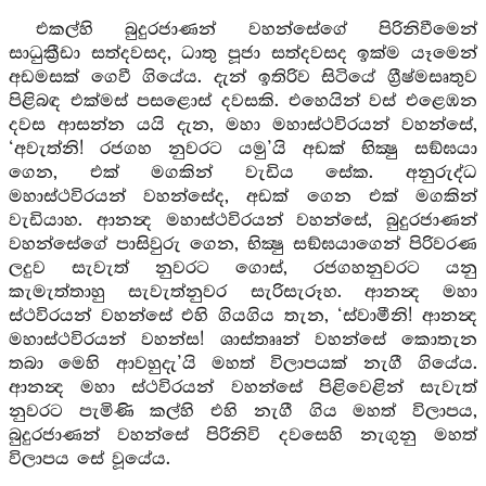
එකල්හි බුදුරජාණන් වහන්සේගේ පිරිනිවීමෙන්
සාධුක්‍රීඩා සත්දවසද, ධාතු පූජා සත්දවසද ඉක්ම යෑමෙන්
අඩමසක් ගෙවී ගියේය. දැන් ඉතිරිව සිටියේ ග්‍රීෂ්මසෘතුව
පිළිබඳ එක්මස් පසළොස් දවසකි. එහෙයින් වස් එළෙඹන
දවස ආසන්න යයි දැන, මහා මහාස්ථවිරයන් වහන්සේ,
‘අවැත්නි! රජගහ නුවරට යමු’යි අඩක් භික්‍ෂු සඞ්ඝයා
ගෙන, එක් මගකින් වැඩිය සේක. අනුරුද්ධ
මහාස්ථවිරයන් වහන්සේද, අඩක් ගෙන එක් මගකින්
වැඩියාහ. ආනන්‍ද මහාස්ථවිරයන් වහන්සේ, බුදුරජාණන්
වහන්සේගේ පාසිවුරු ගෙන, භික්‍ෂු සඞ්ඝයාගෙන් පිරිවරණ
ලදුව සැවැත් නුවරට ගොස්, රජගහනුවරට යනු
කැමැත්තාහු සැවැත්නුවර සැරිසැරූහ. ආනන්‍ද මහා
ස්ථවිරයන් වහන්සේ එහි ගියගිය තැන, ‘ස්වාමීනි! ආනන්‍ද
මහාස්ථවිරයන් වහන්ස! ශාස්තෲන් වහන්සේ කොතැන
තබා මෙහි ආවහුදැ’යි මහත් විලාපයක් නැගී ගියේය.
ආනන්‍ද මහා ස්ථවිරයන් වහන්සේ පිළිවෙළින් සැවැත්
නුවරට පැමිණි කල්හි එහි නැගී ගිය මහත් විලාපය,
බුදුරජාණන් වහන්සේ පිරිනිවි දවසෙහි නැගුනු මහත්
විලාපය සේ වූයේය.