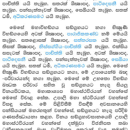
පාචිත්ති යයි තැබූහ. සතරක් ශික්‍ෂාපද,
පාටිදෙසනී
යයි
තැබූහ. පන්සැත්තෑවක් ශික්‍ෂාපද, සෙඛියායි තැබූහ. සතක්
ධර්‍ම,
අධිකරණසමථ
යයි තැබූහ.
මෙසේ මහාවිභඞ්ගය සඞ්ග්‍රහයට නගා භික්‍ෂුණී
විභඞ්ගයෙහි අටක් ශික්‍ෂාපද,
පාරාජිකකණ්ඩ
නම් මේයයි
තැබූහ. සතළොසක් ශික්‍ෂාපද,
සත්තරසක
යයි තැබූහ.
තිසක් ශික්‍ෂාපද,
නිස්සග්ගිය-පාචිත්ති
යයි තැබූහ. එක්සිය
සසැටක් ශික්‍ෂාපද,
පාචිත්ති
යයි තැබූහ. අටක් ශික්‍ෂාපද,
පාටිදෙසනී
යයි තැබූහ. පන්සැත්තෑවක් ශික්‍ෂාපද,
සෙඛියා
යයි තැබූහ. සතක් ධර්‍ම,
අධිකරණසමථ
යයි තැබූහ. මෙසේ
භික්‍ෂුණී විභඞ්ගය සඞ්ග්‍රහයට නගා, මේ උපායෙන්ම බන්‍ද
-පරිවාරයන්ද නගා තැබූහ. මෙසේ මේ උභතො විභඞ්ග
ඛන්‍ධක පරිවාර සහිත වූ සඞ්ග්‍රහයට නැගු සියලු
විනයපිටකය, මහාකාශ්‍යප මහාස්ථවිරයන් වහන්සේ
මෙසේ විචාළ සේක. උපාලි මහා ස්ථවිරයන් වහන්සේ
විසඳූ සේක. මේ පිළිවිසීම් විසඳීම් අවසානයෙහි
පන්සියයක් මහරහතුන් වහන්සේ, සඞ්ග්‍රහයට නැගූ පරිදිම
ගණසජ්ඣායනා කළහ. විනය සඞ්ග්‍රහාවසානයෙහි උපාලි
මහාස්ථවිරයන් වහන්සේ දත්මුවා විජනිපත තබා
ධර්‍මාසනයෙන් බැස වැඩිමහලු තෙරුන් වැඳ තමන්ට