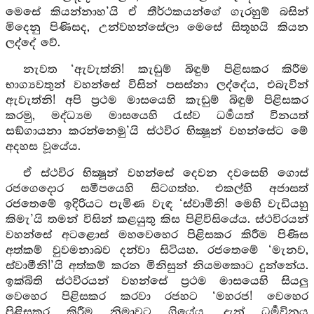
මෙසේ කියන්නාහ’යි ඒ තීර්ථකයන්ගේ ගැරහුම් බසින්
මිදෙනු පිණිසද, උන්වහන්සේලා මෙසේ සිතූහයි කියන
ලද්දේ වේ.
නැවත ‘ඇවැත්නි! කැඩුම් බිඳුම් පිළිසකර කිරීම
භාග්‍යවතුන් වහන්සේ විසින් පසස්නා ලද්දේය, එබැවින්
ඇවැත්නි! අපි ප්‍රථම මාසයෙහි කැඩුම් බිඳුම් පිළිසකර
කරමු, මද්ධ්‍යම මාසයෙහි රැස්ව ධර්‍මයත් විනයත්
සඞ්ගායනා කරන්නෙමු’යි ස්ථවිර භික්‍ෂූන් වහන්සේට මේ
අදහස වූයේය.
ඒ ස්ථවිර භික්‍ෂූන් වහන්සේ දෙවන දවසෙහි ගොස්
රජගෙදොර සමීපයෙහි සිටගත්හ. එකල්හි අජාසත්
රජතෙමේ ඉදිරියට පැමිණ වැඳ ‘ස්වාමීනි! මෙහි වැඩියහු
කිමැ’යි තමන් විසින් කළයුතු කිස පිළිවිසියේය. ස්ථවිරයන්
වහන්සේ අටළොස් මහවෙහෙර පිළිසකර කිරීම පිණිස
අත්කම් වුවමනාබව දන්වා සිටියහ. රජතෙමේ ‘මැනව,
ස්වාමීනි!’යි අත්කම් කරන මිනිසුන් නියමකොට දුන්නේය.
ඉක්බිති ස්ථවිරයන් වහන්සේ ප්‍රථම මාසයෙහි සියලු
වෙහෙර පිළිසකර කරවා රජහට ‘මහරජ! වෙහෙර
පිළිසකර කිරීම නිමාවට ගියේය, දැන් ධර්‍මවිනය