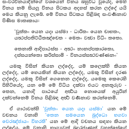
සංවරවිනයාදීන්ගේ වශයෙන් විනය බහුවිධ වූයේද, මෙහි
විනය නම් සියලු විනය පිටකය අදහස් කරන ලද්දේ යයි
මෙය කියනු ලැබේ. මේ විනය පිටකය පිළිබඳ සංවර්‍ණනාව
පිණිස මාතෘකාය:
‘වුත්තං යෙන යදා යස්මා - ධාරිතං යෙන චාභතං,
යත්‍ථප්පතිට්ඨිතඤ්චෙත - මෙතං වත්‍වා විධිං තතො.
තෙනාති ආදිපාඨස්ස - අත්‍ථං නානප්පකාරතො,
දස්සයන්තො කරිස්සාමි - විනයස්සත්‍ථවණ්ණනං’
යමකු විසින් කියන ලද්දේද, යම් කලෙක්හි කියන
ලද්දේද, යම් හෙයකින් කියන ලද්දේද, යමකු විසින් දරණ
ලද්දේද, යමකු විසින් ගෙනෙන ලද්දේද, යමෙකු කෙරෙහි
පිහිටියේද, යන මේ මේ විධිය දක්වා එයට අනතුරුව -
තෙන, යනාදි පාඨයේ අර්‍ත්‍ථය නොයෙක් අයුරින්
දක්වන්නෙම් විනය පිළිබඳ අර්‍ත්‍ථ වර්‍ණනාව කරන්නෙමි.
ඒ ගාථාවන්හි
‘වුත්තං යෙන යදා යස්මා’
යන මේ
වචනය වනාහි
‘තෙන සමයෙන බුද්ධො භගවා
වෙරඤ්ජායං විහරති
’ යන මේ ආදි වචනය සඳහා කියන
ලද්දේය. මේ වනාහි භාග්‍යවත් බුදුරජාණන් වහන්සේගේ