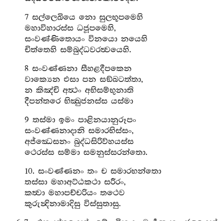
7 සල්ලෙඛියෙ නො සුලභූපමෙහි
මහාවිහාරස්ස ධජූපමෙහි,
සංවණ්ණිතොයං විනයො නයෙහි
චිත්තෙහි සම්බුද්ධවරත්‍වයෙහි.
8 සංවණ්ණනා සීහළදීපකෙන
වාක්‍යෙන එසා පන සඞ්ඛටත්තා,
න කිඤ්චි අත්‍ථං අභිසම්භුනාති
දීපන්තරෙ භික්‍‍‍ඛුජනස්ස යස්මා
9 තස්මා ඉමං පාළිනයානුරූපං
සංවණ්ණනාදානි සමාරභිස්සං,
අජ්ඣෙසනං බුද්ධසිරිව්හයස්ස
ථෙරස්ස සම්මා සමනුස්සරන්තො.
10. සංවණ්ණනං තං ච සමාරභන්තො
තස්සා මහාඅට්ඨකථා සරීරං,
කත්‍වා මහාපච්චරියං තථෙව
කුරුන්‍දිනාමාදිසු විස්සුතාසු.