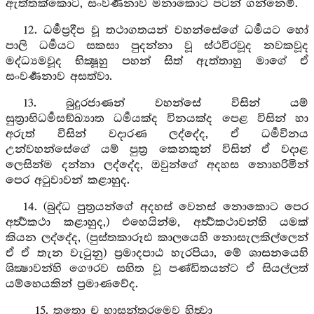
ඇත්තක්කොට, සංවර්‍ණනාව මනාකොට පටන් ගන්නෙමි.
12. ධර්‍මප්‍රදීප වූ තථාගතයන් වහන්සේගේ ධර්‍මයට හෝ
පාලි ධර්‍මයට සකසා පුදන්නා වූ ස්ථවිරවූද නවකවූද
මද්ධ්‍යමවූද භික්‍ෂූහු පහන් සිත් ඇත්තාහු මාගේ ඒ
සංවර්‍ණනාව අසත්වා.
13. බුදුරජාණන් වහන්සේ විසින් යම්
සුත්‍රාභිධර්‍මසඞ්ඛ්‍යාත ධර්‍මයක්ද විනයක්ද පෙළ විසින් හා
අරුත් විසින් වදාරණ ලද්දේද, ඒ ධර්‍මවිනය
උන්වහන්සේගේ යම් පුත්‍ර කෙනකුන් විසින් ඒ වදාළ
ලෙසින්ම දන්නා ලද්දේද, ඔවුන්ගේ අදහස නොහරිමින්
පෙර අටුවාවන් කළාහුද.
14. (බුද්ධ පුත්‍රයන්ගේ අදහස් වෙනස් නොකොට පෙර
අර්‍ත්‍ථකථා කළාහුද,) එහෙයින්ම, අර්‍ත්‍ථකථාවන්හි යමක්
කියන ලද්දේද, (පුස්තකාරූඪ කාලයෙහි නොසැලකිල්ලෙන්
ඒ ඒ තැන වැටුනු) ප්‍රමාදපාඨ හැරපියා, මේ ශාසනයෙහි
ශික්‍ෂාවන්හි ගෞරව සහිත වූ පණ්ඩිතයන්ට ඒ සියල්ලත්
යම්හෙයකින් ප්‍රමාණවේද.
15. තතො ච භාසන්තරමෙව හිත්‍වා