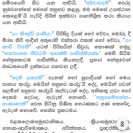
සමීපයෙහි සිට යන අර්‍ත්‍ථයි. “
අච්චාවදති
” පෙරද
නුඹවහන්සේ මෙසේ අනුභව කළහු, මම මෙසේ උපස්ථාන
කෙළෙමි’යි පැවිදි සිරිත් ඉක්මවා ගෘහනිශ්‍රිත කථා කියාය
යන අර්‍ත්‍ථයි.
“
යං කිඤ්චි පානීයං
” පිරිසිදු දියක් හෝ වේවා, මෝරු දී
මීරස කිරි ආදීන් අතුරෙහි එක්තරා එකක් හෝ වේවා, “
යා
කාචි විජනී
” යටත් පිරිසයින් සිවුරු කොණක් නමුදු
“
හත්‍ථපාසෙ තිට්ඨති ආපත්ති පාචිත්තියස්ස”
මෙහි සිටීම
හේතුකොටම පාචිත්තිය කියනලදී. ප්‍රහාර හේතුවෙන්
ඛන්‍ධකයෙහි දුක්කටය පනවන ලදී.
“
දෙති දාපෙති
” පැනක් හෝ සූපාදියක් හෝ මෙය
පානය කරවු, මෙයින් අනුභව කරවු’යි දේද, මෙයින් පවන්
සලමින් අනුභව කරවුයි තල්වැටක් දේද, අනිකකු ලවා හෝ
දෙකම දෙවාද, ඇවැත් නොවේ.
“අනුපසම්පන්නං
ආණාපෙති
” වෙත සිටිනු පිණිස හෙරණකට අණ කෙරේද,
ඇවැත් නොවේ. සෙස්ස ප්‍රකටමය.
එළකලොමසමුත්‍ථානිකය. ක්‍රියාසමුත්‍ථානිකය.
නොසංඥාවිමොක්‍ෂය. අචිත්තකය. ප්‍රඥප්තිවද්‍යය.