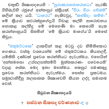
චතුර්‍ත්‍ථ ශික්‍ෂාපදයෙහි - “
පුරාණරාජොරොධො
” පැරණි
ගිහිබැව්හි රජුගේ අන්තඃපුර ස්ත්‍රියක්. “
චිරං චිරං ගච්ඡති
”
කලින් කල යයි.
“ධාරෙථ
” හැකිවවුද, “
කස්සිදං කම්මං
”
මේ ක්‍රියාව කවරක්හුගේදැයි විචාළ කල්හි ආරොචනය
නොකළ කල්හිදු මේ මෙහෙණි මා කෙරෙහි සැක
කරන්නාහුයයි සිතමින් ‘මේ ක්‍රියාව මාගේය’යි මෙසේ
කිවූය.
“
ජතුමට්ටකෙ
” ලාකඩින් කළ මටවූ දඩ නිමිතිකොට
ගෙණය. වස්තු වශයෙන්ම මේ ජතුමට්ටකය කියනලදී.
යම්කිසි දණ්ඩක් ප්‍රවෙශ කරන්නියට ඇවැත්මය. එහෙයින්
‘අන්තමසො උප්පලපත්තම්පි මුත්තකරණං පවෙයෙති’
වදාළ සේක. මෙද ඉතා මහත්මය. කෙසුර පමණකුදු
ප්‍රවෙශ කරන්නියට ඇවැත්මය. සෙස්ස ප්‍රකටමය.
සමුත්‍ථානිදීහු තලඝාතක ශික්‍ෂාවෙහි කියන ලද්ද සමානම
වෙත්.
සිවුවන ශික්‍ෂාපදයයි
පස්වන සිකපද වර්ණනාව