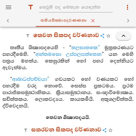
තතියසික‍්ඛාපදවණ‍්ණනා
තෙවන සිකපද වර්ණනාව
තෘතීය ශික්‍ෂාපදයෙහි - “
තලඝාතකෙ”
මූත්‍රකරණයට
පහරදීමෙහි. “
අන්තමසො උප්පලපත්තෙන
” යන මෙහි
පත්‍රය මහත්ය. කෙසුරකින් හෝ පහර දෙන්නියට
ඇවැත්මය.
“
ආබාධප්පච්චයා”
ගඩයකට හෝ වණයකට හෝ
පහරදීම වරද නොවේ. සෙස්ස ප්‍රකටමය. ප්‍රථම
පාරාජිකසමුත්‍ථානිකය. ක්‍රියාසමුත්‍ථානය. සංඥාවිමොක්‍ෂය.
සචිත්තකය. ලොකවද්‍යය. කායකර්‍මයි. අකුශලචිත්තයි.
ද්විවෙදනයි.
තෙවන ශික්‍ෂාපදයයි.
සතරවන සිකපද වර්ණනාව