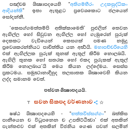
පඤ්චම ශික්‍ෂාපදයෙහි “
අතිගම්භීරං උදකසුද්ධිකං
ආදියන්ති
” ඉතා ඇතුළට ප්‍රවෙශකොට ජලයෙන්
සෝදන්නී.
‘කෙසග්ගමත්තම්පි අතික්කාමෙති’ පුළුලින් තෙවන
ඇඟිල්ල හෝ සිවුවන ඇඟිල්ල හෝ ගැඹුරෙන් පුරුක්
දෙකකට වැඩියෙන් කෙසගක් පමණ නමුදු
ප්‍රවෙශකරන්නියට පාචිත්තිය යන අර්‍ත්‍ථයි.
මහාපච්චරියෙහි
එක් ඇඟිල්ලක පුරුක් තුනක් ඇතුල් කිරීම නොලබයි.
ඇඟිලි තුනක හෝ සතරක හෝ එකද පුරුකක් ඇතුල්
කිරීම නොලබාය’යි මෙය කියන ලද්දේමය. සෙස්ස
ප්‍රකටමය. සමුත්‍ථානාදීහුද තලඝාතක ශික්‍ෂාවෙහි කියන
ලද්ද සමානම වෙත්.
පස්වන ශික්‍ෂාපදයයි.
සවන සිකපද වර්ණනාව
ෂෂ්ඨ ශික්‍ෂාපදයෙහි - “
භත්තවිස්සග්ගං
” බත්කිස
පානීයෙන ච විධූපනෙන ච උපතිට්ඨිත්‍වා’ එක් අතකින්
පැන්තළුව එක් අතකින් විජනිය ගෙණ පවන් සලමින්