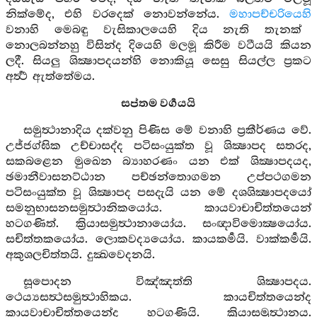
නික්මේද, එහි වරදෙක් නොවන්නේය.
මහාපච්චරියෙහි
වනාහි මෙබඳු වැසිකාලයෙහි දිය නැති තැනක්
නොලබන්නහු විසින්ද දියෙහි මලමූ කිරීම වටීයයි කියන
ලදී. සියලු ශික්‍ෂාපදයන්හි නොකියූ සෙසු සියල්ල ප්‍රකට
අර්‍ත්‍ථ ඇත්තේමය.
සප්තම වර්‍ගයයි
සමුත්‍ථානාදිය දක්වනු පිණිස මේ වනාහි ප්‍රකීර්ණය වේ.
උජ්ජග්ඝික උච්චාසද්ද පටිසංයුක්ත වූ ශික්‍ෂාපද සතරද,
සකබළෙන මුඛෙන බ්‍යාහරණං යන එක් ශික්‍ෂාපදයද,
ඡමානීවාසනට්ඨාන පච්ඡන්තොගමන උප්පථගමන
පටිසංයුක්ත වූ ශික්‍ෂාපද පසදැයි යන මේ දශශික්‍ෂාපදයෝ
සමනුභාසනසමුත්‍ථානිකයෝය. කායවාචාචිත්තයෙන්
හටගණිත්. ක්‍රියාසමුත්‍ථානායෝය. සංඥාවිමොක්‍ෂයෝය.
සචිත්තකයෝය. ලොකවද්‍යයෝය. කායකර්‍මයි. වාක්කර්‍මයි.
අකුශලචිත්තයි. දුක්‍ඛවෙදනයි.
සූපොදන විඤ්ඤත්ති ශික්‍ෂාපදය.
ථෙය්‍යසත්‍ථසමුත්‍ථාහිකය. කායචිත්තයෙන්ද
කායවාචාචිත්තයෙන්ද හටගණියි. ක්‍රියාසමුත්‍ථානය.