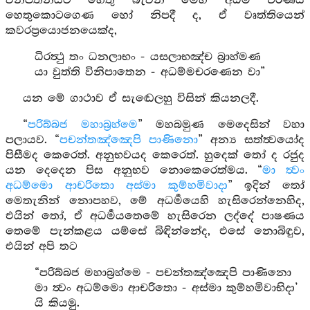
විනිපතනයට හෙතු බැවින් මෙහි අර්‍ධම චරණය
හෙතුකොටගෙණ හෝ නිපදී ද, ඒ වෘත්තියෙන්
කවරප්‍රයොජනයෙක්ද,
ධිරත්‍ථු තං ධනලාභං - යසලාභඤ්ච බ්‍රාහ්මණ
යා වුත්ති විනිපාතෙන - අධම්මචරණෙන වා”
යන මේ ගාථාව ඒ සැඬෙලහු විසින් කියනලදී.
“
පරිබ්බජ මහාබ්‍රහ්මෙ
” මහබමුණ මෙදෙසින් වහා
පලායව. “
පචන්තඤ්ඤෙපි පාණිනො
” අන්‍ය සත්ත්‍වයෝද
පිසීමද කෙරෙත්. අනුභවයද කෙරෙත්. හුදෙක් තෝ ද රජුද
යන දෙදෙන පිස අනුභව නොකෙරෙත්මය. “
මා ත්‍වං
අධම්මො ආචරිතො අස්මා කුම්හමිවාදා
” ඉදින් තෝ
මෙතැනින් නොපහව, මේ අධර්‍මයෙහි හැසිරෙන්නෙහිද,
එයින් තෝ, ඒ අධර්‍මයතෙමේ හැසිරෙන ලද්දේ පාෂණය
තෙමේ පැන්කළය යම්සේ බිඳින්නේද, එසේ නොබිඳුව,
එයින් අපි තට
“පරිබ්බජ මහාබ්‍රහ්මෙ - පචන්තඤ්ඤෙපි පාණිනො
මා ත්‍වං අධම්මො ආචරිතො - අස්මා කුම්හමිවාභිදා’
යි කියමු.