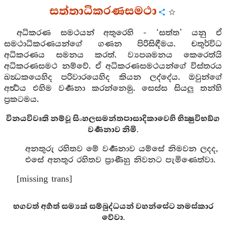
සත්තාධිකරණසමථා
අධිකරණ සමථයන් අතුරෙහි - ‘සත්ත’ යනු ඒ
සමථාධිකරණයන්ගේ ගණන පිරිසිඳීමය. චතුර්විධ
අධිකරණය සමනය කරත්. ව්‍යපශමනය කෙරෙත්යි
අධිකරණසමථ නම්වේ. ඒ අධිකරණසමථයන්ගේ විස්තරය
ඛන්‍ධකයෙහිද පරිවාරයෙහිද කියන ලද්දේය. ඔවුන්ගේ
අර්‍ත්‍ථය එහිම වර්‍ණනා කරන්නෙමු. සෙස්ස සියලු තන්හි
ප්‍රකටමය.
විනයවිවෘති නම්වූ සිංහලසමන්තපාසාදිකාවෙහි භික්‍ෂුවිභඞ්ග
වර්‍ණනාව නිමි.
අනතුරු රහිතව මේ වර්‍ණනාව යම්සේ නිමවන ලදද,
එසේ අනතුර රහිතව ප්‍රාණීහු නිවනට පැමිණෙත්වා.
[missing trans]
භගවත් අර්‍හත් සම්‍යක් සම්බුද්ධයන් වහන්සේට නමස්කාර
වේවා.