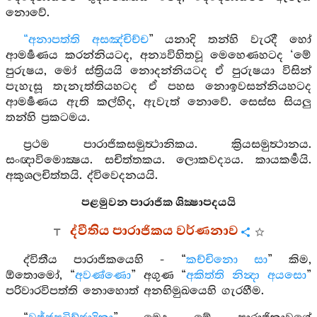
නොවේ.
“අනාපත්ති අසඤ්චිච්ච
” යනාදි තන්හි වැරදී හෝ
ආමර්‍ෂණය කරන්නියටද, අන්‍යවිහිතවූ මෙහෙණහටද ‘මේ
පුරුෂය, මෝ ස්ත්‍රියයි නොදන්නියටද ඒ පුරුෂයා විසින්
පැහැසූ තැනැත්තියහටද ඒ පහස නොඉවසන්නියහටද
ආමර්‍ෂණය ඇති කල්හිද, ඇවැත් නොවේ. සෙස්ස සියලු
තන්හි ප්‍රකටමය.
ප්‍රථම පාරාජිකසමුත්‍ථානිකය. ක්‍රියසමුත්‍ථානය.
සංඥාවිමොක්‍ෂය. සචිත්තකය. ලොකවද්‍යය. කායකර්‍මයි.
අකුශලචිත්තයි. ද්විවෙදනයයි.
පළමුවන පාරාජික ශික්‍ෂාපදයයි
ද්වීතිය පාරාජිකය වර්ණනාව
ද්විතීය පාරාජිකයෙහි - “
කච්චිනො සා
” කිම,
ඕතොමෝ, “
අවණ්ණො
” අගුණ “
අකිත්ති නින්‍දා අයසො
”
පරිවාරවිපත්ති නොහොත් අනභිමුඛයෙහි ගැරහීම.