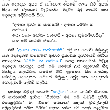
යන දෙදෙන අතර ඒ සැඩොල් තෙමේ එල්බ සිටි අත්ත
බිඳගෙණ රුකෙන් වැටුනේය. වැටීද රජු පෙරවි යන
දෙදෙන ඉදිරියෙහි සිට,
“උභො අත්‍ථං න ජානන්ති - උභො ධම්මං න
පස්සරෙ
යො චායං මන්තං වාචෙති - අස්මා කුම්භමිවාභිදා”
යන මේ ගාථාව කීයේය.
එහි “
උභො අත්‍ථං නජානන්ති
” රජු හා පෙරවි බමුණුද
යන දෙදෙනම තමන්ගේ ආචාර ප්‍රකාශක ග්‍රන්‍ථයෙහි අර්‍ත්‍ථය
නොදනිත්. “
ධම්මං න පස්සරෙ
” පෙල නොදනිත්. ඔවුහු
දෙදෙන කවරහුද, යත්: මේ යමෙක් උස් අසුනෙහි හිඳ
මන්ත්‍රය හදාරවාද, යමෙක් මිටි අසුනෙහි හිඳ හදාරාද,
මොවුහු දෙදෙනය. මෙසේ බමුණුද රජුද යන දෙදෙනම
නොදැහැමි බැව්හි තැබීය.
ඉන්පසු බමුණු තෙමේ “
සාලීනං
” යන ගාථාව කීයේය.
ඒ ගාථාවෙහි අර්‍ත්‍ථය: ‘පින්වත’ මම මේ ධර්‍මැයි දනිමි,
එතකුදුවුවත් මා විසින් බොහෝ කලක් මුළුල්ලෙහි
අඹුදරුවන් සහිත පිරිවර දෙනා සමග රජු සතුවූ හැල්බත