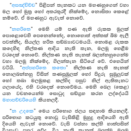
“
අසඤ්චිච්ච
” පිළිපන් තැනකට යන මහණහුගෙන් වහා
මල හෝ මුත්‍ර හෝ අතරතුරදී නික්මේද, නොසිතා කෙළේ
නම්වේ. ඒ මහණහුට ඇවැත් නොවේ.
“
නහරිතෙ
” මෙහි යම් පණ ඇති රුකක මුලක්
පොළොවෙහි පෙනෙන්නේද, නොහොත් අත්තක් බිම ඇලී
පවත්නීද, සියල්ල හරිත සඞ්ඛ්‍යාවටමයයි. නොමළ රුකක
කදෙහිඳ නිල්තණ ආදිය නැති තැන, මලමූ හෙළීම
වරදෙක් නොවේ. නිල්තණ නැති තැනක් බලන්නහුගෙන්ම
වහා මලමූ නික්මේද, ගිලන්තැන සිටියේ වේ. එහෙයින්
වටියි. “
අප්පහරිතෙ කතො
” නිල්තණ නැති තැනක්
නොලබන්නහු විසින් තණසුඹුලක් හෝ පිදුරු සුඹුලුවක්
හෝ තබා මලමූකළ කල්හිද පසුව නිල් ඇතිතැනට
ගලායේද, එහි වරදෙක් නොවේමය. මෙහි ඛෙල (කෙළ)
යන වචනයෙන්ම සොටුද සඞ්ග්‍රහ කරන ලද්දේයයි
මහාපච්චරියෙහි
කියනලදී.
“
න උදකෙ
” මෙය පරිභොග ජලය සඳහාම කියනලදී.
පරිභොග කටයුතු නොවූ වැසිකිළි මුහුදු ආදියෙහි ඇති
දියෙහි ඇවැත් නොවේ. වැසි වස්නා කල්හි හාත්පසින්
දියසැඩ පහර වේද, දිය නැති තැනක් බලත්ම මලමූ