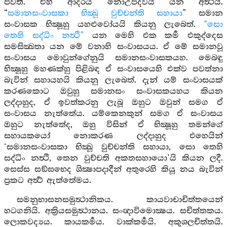
පවතී. එහි ආදරය නොඋපදවයි යන අර්‍ත්‍ථයි.
“
සමානසංවාසකා භික්‍ඛූ වුච්චන්ති සහායා
” සමාන
සංවාසක භික්‍ෂූහු යහළුවෝයයි කියනු ලැබෙත්.
“සො
තෙහි සද්ධිං නත්‍ථි”
යන මෙහි එක කර්‍ම එකුද්දෙස
සමසික්‍ඛතා යන මේ වනාහි සංවාසයය. ඒ මේ සමානවූ
සංවාසය මොවුන්ගේනුයි සමානසංවාසකයහ. මෙබඳු
භික්‍ෂූහු මහණක්හු පිළිබඳ ඒ සංවාසයෙහි එක්ව පවත්නා
බැවින් සහායහයි කියනු ලැබෙත්. දැන් යම් සංවාසයක්
කරණකොට ඔවුහු සමානසං සංවාසකයහය කියන
ලද්දාහුද, ඒ ඉවත්කරනු ලැබූ ඔහුට ඔවුන් සමග ඒ
සංවාසය නැත්තේය. යම්කෙනකුන් සමග ඒ සංවාසය
ඔහුට නැත්තේද, ඔහු විසින් ඒ භික්‍ෂූහු තමන්ගේ
සහායකයෝ නොකරණ ලද්දාහුද එහෙයින්
‘සමානසංවාසකා භික්‍ඛූ වුච්චන්ති සහායා, සො තෙහි
සද්ධිං නත්‍ථි, තෙන වුච්චති අකතසහායො’යි කියන ලදී.
සෙස්ස සඞ්ඝභෙද ශික්‍ෂාපදාදීන් අතුරෙහි කියූ නය බැවින්
ප්‍රකට අර්‍ත්‍ථ ඇත්තේමය.
සමනුභාසනසමුත්‍ථානිකය. කායවාචාචිත්තයෙන්
හටගනියි. අක්‍රියසමුත්‍ථානය. සංඥාවිමොක්‍ෂය. සචිත්තකය.
ලොකවද්‍යය. කායකර්‍මය. වාක්කර්‍මයි. අකුශලචිත්තයි.