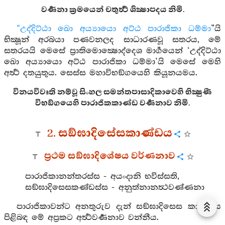
වර්‍ණනා ක්‍රමයෙන් චතුර්‍ත්‍ථ ශික්‍ෂාපදය නිමි.
“උද්දිට්ඨා ඛො අය්‍යායො අට්ඨ පාරාජිකා ධම්මා
”යි
භික්‍ෂූන් අරබයා පණවනලද සාධාරණවූ සතරය, මේ
සතරයයි මෙසේ ප්‍රාතිමොක්‍ෂොද්දෙශ මාර්‍ගයෙන් ‘උද්දිට්ඨා
ඛො අය්‍යායො අට්ඨ පාරාජිකා ධම්මා’යි මෙසේ මෙහි
අර්‍ත්‍ථ දතයුතුය. සෙස්ස මහාවිභඞ්ගයෙහි කියූනයමය.
විනයවිවෘති නම්වූ සිංහල සමන්තපාසාදිකාවෙහි භික්‍ෂුණී
විභඞ්ගයෙහි පාරාජිකකාණ්ඩ වර්‍ණනාව නිමි.
2. සඞ්ඝාදිසේසකාණ්ඩය
ප්‍රථම සඞ්ඝාදිශේෂය වර්ණනාව
පාරාජිකානන්තරස්ස - අයංදානි භවිස්සති,
සඞ්ඝාදිසෙසකණ්ඩස්ස - අනුත්නානත්‍ථවණ්ණනා
පාරාජිකාවන්ට අනතුරුව දැන් සඞ්ඝාදිසෙස කාණ්ඩය
පිළිබඳ මේ අප්‍රකට අර්‍ත්‍ථවර්‍ණනාව වන්නීය.