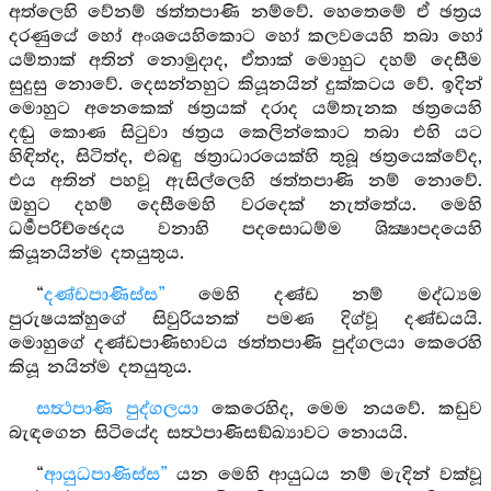
අත්ලෙහි වේනම් ඡත්තපාණි නම්වේ. හෙතෙමේ ඒ ඡත්‍රය
දරණුයේ හෝ අංශයෙහිකොට හෝ කලවයෙහි තබා හෝ
යම්තාක් අතින් නොමුදාද, ඒතාක් මොහුට දහම් දෙසීම
සුදුසු නොවේ. දෙසන්නහුට කියූනයින් දුක්කටය වේ. ඉදින්
මොහුට අනෙකෙක් ඡත්‍රයක් දරාද යම්තැනක ඡත්‍රයෙහි
දඬු කොණ සිටුවා ඡත්‍රය කෙලින්කොට තබා එහි යට
හිඳිත්ද, සිටිත්ද, එබඳු ඡත්‍රාධාරයෙක්හි තුබූ ඡත්‍රයෙක්වේද,
එය අතින් පහවූ ඇසිල්ලෙහි ඡත්තපාණි නම් නොවේ.
ඔහුට දහම් දෙසීමෙහි වරදෙක් නැත්තේය. මෙහි
ධර්‍මපරිච්ඡෙදය වනාහි පදසොධම්ම ශික්‍ෂාපදයෙහි
කියූනයින්ම දතයුතුය.
“
දණ්ඩපාණිස්ස”
මෙහි දණ්ඩ නම් මද්ධ්‍යම
පුරුෂයක්හුගේ සිවුරියනක් පමණ දිග්වූ දණ්ඩයයි.
මොහුගේ දණ්ඩපාණිභාවය ඡත්තපාණි පුද්ගලයා කෙරෙහි
කියූ නයින්ම දතයුතුය.
සත්‍ථපාණි පුද්ගලයා
කෙරෙහිද, මෙම නයවේ. කඩුව
බැඳගෙන සිටියේද සත්‍ථපාණිසඞ්ඛ්‍යාවට නොයයි.
“
ආයුධපාණිස්ස”
යන මෙහි ආයුධය නම් මැදින් වක්වූ