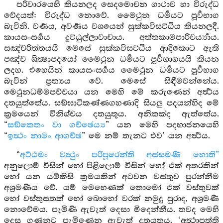
පරිවාරයෙහි කියනලද සෙදමොචන ගාථාව හා විරුද්ධ
වේදයත්: විරුද්ධ නොවේ. මෛථුන ධර්‍මයට පූර්‍වභාග
බැවිනි. වර්‍ණය, අවර්‍ණය වශයෙන් සුක්කවිසට්ඨිය කියනලදී.
කායසංසර්‍ගය දුට්ඨුල්ලාවාචාය. අත්තකාමපාරිචර්‍ය්‍යාය.
සඤ්චරිත්තයයි මෙසේ සුක්කවිසට්ඨිය ආදිකොට ඇති
පඤ්ච ශික්‍ෂාපදයෝ මෛථුන ධර්‍මයට පූර්‍වභාගයයි කියන
ලදහ. එහෙයින් කායසංසර්‍ගය මෛථුන ධර්‍මයට පූර්‍වභාග
බැවින් ප්‍රත්‍යය වේ. මෙසේ සිඳීමවන්නේය.
මෙථුනධම්මපච්චයා යන මෙහි මේ කරුණෙන් අර්‍ත්‍ථය
දතයුත්තේය. සඞ්ඝාටිකණ්ණගහණාදි සියලු පදයන්හිද මේ
ක්‍රමයෙන් විනිශ්චය දතයුතුය. අනිකක්ද ඇත්තේය.
“
සඞ්කෙතං වා ගච්ඡෙය්‍ය
” යන මෙහි පදභාජනයෙහි
“
ඉත්‍ථං නාමං ආගච්ඡ
” මෙ නම් තැනට එව’ යන අර්‍ත්‍ථය.
“
අට්ඨමං වත්‍ථුං පරිපූරෙන්ති අස්සමණී හොති”
අනුලොම් විසින් හෝ පිළිලොම් විසින් හෝ එක් අතරකින්
හෝ යන යම්කිසි ක්‍රමයකින් අටවන වස්තුව පුරන්නීම
අශ්‍රමණිය වේ. යම් මෙහෙණක් තොමෝ එක් වස්තුවක්
හෝ වස්තුසතක් හෝ බොහෝ වරක් නමුදු පුරාද, අශ්‍රමණී
නොවේමය. පැමිණි ඇවැත් දෙසා මිදෙන්නීය. තවද මෙහි
දෙසූ ගණනට පැමිණෙන ඇවැත් දතයුතුය. ‘අත්‍ථාපත්ති