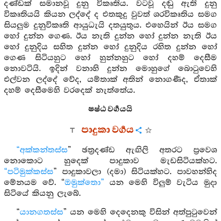
දණ්ඩක් සමානවූ දුනු විකෘතිය. වටවූ දඬු ඇති දුනු
විකෘතියයි කියන ලද්දේ ද එතකුදු වුවත් ශරවිකෘතිය සමග
සියලුම දුනුවිකෘති ආයුධැයි දතයුතුය. එහෙයින් ඊය සමග
හෝ දුන්න ගෙණ. ඊය නැති දුන්න හෝ දුන්න නැති ඊය
හෝ දුනුදිය සහිත දුන්න හෝ දුනුදිය රහිත දුන්න හෝ
ගෙණ සිටියහුට හෝ හුන්නහුට හෝ දහම් දෙසීම
නොවටියි. ඉදින් වනාහි දුන්න මොහුගේ බොටුවෙහි
එල්වන ලද්දේ වේද, යම්තාක් අතින් නොගණීද, ඒතාක්
දහම් දෙසීමෙහි වරදෙක් නැත්තේය.
ෂෂ්ඨ වර්‍ගයයි
පාදුකා වර්‍ගය
“අක්කන්තස්ස
” ඡත්‍රදණ්ඩ ඇඟිලි අතරට ප්‍රවෙශ
නොකොට හුදෙක් පාදුකාව මැඩසිටියක්හට.
“පටිමුක්කස්ස
” පාදුකාවලා (දමා) සිටියක්හට. පාවහන්හිද
මේනයම වේ. “
ඔමුක්තො”
යන මෙහි විලුම් වැටිය මුදා
සිටියේ කියනු ලැබේ.
“
යානගතස්ස
” යන මෙහි දෙදෙනකු විසින් අත්පුටුවෙන්