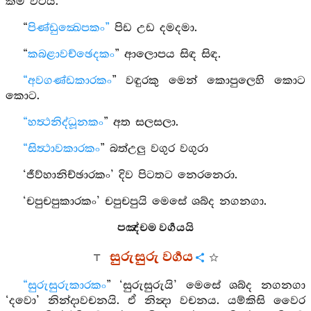
කීම වටියි.
“
පිණ්ඩුක්‍ඛෙපකං”
පිඩ උඩ දමදමා.
“
කබළාවච්ඡෙදකං
” ආලොපය සිඳ සිඳ.
“අවගණ්ඩකාරකං
” වඳුරකු මෙන් කොපුලෙහි කොට
කොට.
“හත්‍ථනිද්ධූනකං
” අත සලසලා.
“සිත්‍ථාවකාරකං
” බත්උලු වගුර වගුරා
‘ජීව්හානිච්ඡාරකං’ දිව පිටතට නෙරනෙරා.
‘චපුචපුකාරකං’ චපුචපුයි මෙසේ ශබ්ද නගනගා.
පඤ්චම වර්‍ගයයි
සුරුසුරු වර්‍ගය
“සුරුසුරුකාරකං
” ‘සුරුසුරුයි’ මෙසේ ශබ්ද නගනගා
‘දවො’ නින්දාවචනයි. ඒ නින්‍දා වචනය. යම්කිසි වෛර