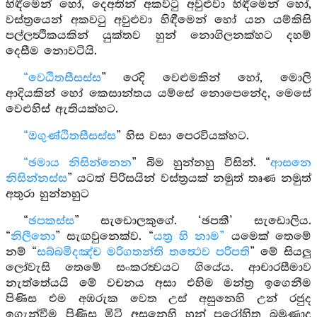
හිඳීමෙන් හෝ, දෙඅතින් අකවටු අවුළුවා හිඳීමෙන් හෝ,
වස්ත්‍රයෙන් අකවටු අවුළුවා හිඳීමෙන් හෝ යන යම්කිසි
පල්ලත්‍ථිකයකින් යුක්තව හුන් නොගිලනක්හට දහම්
දෙසීම නොවටියි.
“වෙඨිතසීසස්ස
” රෙදි වෙළුමකින් හෝ, මොලි
ආදියකින් හෝ කෙසාන්තය යම්සේ නොපෙනේද, මෙසේ
වෙළුහිස් ඇතියක්හට.
“ඔගුණ්ඨිතසීසස්ස
” හිස වසා පෙරවියක්හට.
“ඡමාය නිසින්නෙන
” බිම හුන්නහු විසින්. “
ආසනෙ
නිසින්නස්ස
” යටත් පිරිසයින් වස්ත්‍රයක් නමුත් තෘණ නමුත්
අතුරා හුන්නහුට
“
ඡපකස්ස
” සැඩොලකුගේ. ‘ඡපකී’ සැඩොලිය.
“
නිලීනො
” සැඟවුනෙක්ව. “
යත්‍ර හි නාම”
යමෙක් තෙමේ
නම් “
සබ්බමිදඤ්ච මරිගතන්ති තත්‍ථෙව පරිපති
” මේ සියලු
ලෝවැසි තෙමේ සංකරත්‍වයට ගියේය. ආචාරසීමාව
නැත්තේයයි මේ වචනය අසා එහිම මන්ත්‍ර ඉගෙනීම
පිණිස එම අඹරුක වෙත උස් අසුනෙහි උන් රජුද
ඉගැන්වීම පිණිස මිටි අසුනෙහි හුන් පුරෝහිත බමුණාද