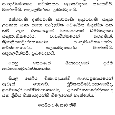
සංඥාවිමොක්‍ෂය. සචිත්තකය. ලොකවද්‍යය. කායකර්‍මයි.
වාක්කර්‍මයි. අකුශලචිත්තයි. දුඃඛවෙදනයි.
ඡත්තපාණි දණ්ඩපාණි සත්‍ථපාණි ආයුධපාණි පාදුක
උපාහන යාන සයන පල්ලත්‍ථික වෙණ්ඨිත ඔගුන්‍ඩිත යන
නම් ඇති එකොළොස් ශික්‍ෂාපදයෝ ධම්මදෙසන
සමුත්‍ථානිකයෝය. වාචාචිත්තයෙන් හටගණිත්.
ක්‍රියාක්‍රියසමුත්‍ථානායෝය. සංඥාවිමොක්‍ෂයෝය.
සචිත්තකයෝය. ලොකවද්‍යයෝය. වාක්කර්‍මයි.
අකුශලචිත්තයි. දුඃඛවෙදනයි.
සෙසු තෙපණස් ශික්‍ෂාපදයෝ ප්‍රථම
පාරාජිකසමුත්‍ථානිකයෝය.
සියලු සෙඛිය ශික්‍ෂාපදයන්හි ආබාධප්‍රත්‍යයයෙන්
ඇවැත් නොවේ. ථූපීකතපිණ්ඩපාතයෙහිද,
සූපබ්‍යඤ්ජනපටිච්ඡාදනයෙහිද, උජණ්ජානසඤ්ඤියෙහිද
යන ත්‍රිවිධ ශික්‍ෂාපදයන්හි ගිලෙනෙක් නැත්තේය.
සෙඛිය වර්‍ණනාව නිමි.