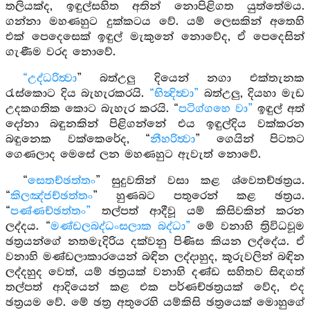
තලියක්ද, ඉඳුල්සහිත අතින් නොපිළිගත යුත්තේමය.
ගන්නා මහණහුට දුක්කටය වේ. යම් ලෙසකින් අතෙහි
එක් පෙදෙසෙක් ඉඳුල් මැකුනේ නොවේද, ඒ පෙදෙසින්
ගැණීම වරද නොවේ.
“උද්ධරිත්‍වා
” බත්උලු දියෙන් නගා එක්තැනක
රැස්කොට දිය බැහැරකරයි.
“භින්‍දිත්‍වා”
බත්උලු, දියහා මැඩ
උදකගතික කොට බැහැර කරයි. “
පටිග්ගහෙ වා”
ඉඳුල් අත්
දෝනා බඳුනකින් පිළිගන්නේ එය ඉඳුල්දිය වක්කරන
බඳුනෙක වක්කෙරේද, “
නීහරිත්‍වා
” ගෙයින් පිටතට
ගෙණලාද මෙසේ ලන මහණහුට ඇවැත් නොවේ.
“
සෙතච්ඡත්තං
” සුදුවතින් වසා කළ ශ්වෙතච්ඡත්‍රය.
“
කිලඤ්ජච්ඡත්තං
” හුණබට පතුරෙන් කළ ඡත්‍රය.
“
පණ්ණච්ඡත්තං”
තල්පත් ආදීවූ යම් කිසිවකින් කරන
ලද්දය. “
මණ්ඩලබද්ධංසලාක බද්ධා”
මේ වනාහි ත්‍රිවිධවූම
ඡත්‍රයන්ගේ නතමැදිරිය දක්වනු පිණිස කියන ලද්දේය. ඒ
වනාහි මණ්ඩලාකාරයෙන් බඳින ලද්දාහුද, කූරුවලින් බඳින
ලද්දහුද වෙත්, යම් ඡත්‍රයක් වනාහි දණ්ඩ සහිතව සිඳගත්
තල්පත් ආදියෙන් කළ එක පර්ණච්ඡත්‍රයක් වේද, එද
ඡත්‍රයම වේ. මේ ඡත්‍ර අතුරෙහි යම්කිසි ඡත්‍රයෙක් මොහුගේ