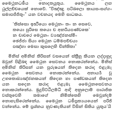
මෛථුනධර්‍මය නොදතයුතුය. මෛථුනය ලඟ
ථුල්ලච්චයෙක් නොවේ. “විඤ්ඤූ පටිබලො කායසංසග්ගං
සමාපජ්ජිතුං” යන වචනයද මෙහි සාධකය.
‘තිස්සො ඉත්‍ථියො මෙථුනං තං න සෙවෙ,
තයො පුරිසෙ තයො ච අනරියපණ්ඩකෙ’
න චාචරෙ මෙථුනං ව්‍යඤ්ජනස්මිං
ඡෙජ්ජා සියා මෙථුන ධම්මපච්චයා
පඤ්හා මෙසා කුසලෙහි චින්තිතා”
මිනිස් අමිනිස් තිරිසන් වසයෙන් ස්ත්‍රීහු කියන ලද්දාහුද
ඔවුන් පිළිබඳ මෛථුන සෙවනය නොකරන්නේය. මිනිස්
අමිනිස් තිරිසන් යන පුරුෂයන් තිදෙන කරාද එළැඹැ
මෛථුන සෙවනය නොකරන්නේය. අනාර්‍ය්‍ය වූ
උභතොඛ්‍යඤ්ජනකයන් තිදෙන හා පණ්ඩකයන් තිදෙන
යන සදෙන කරාද එළැඹැ මෛථුනසෙවනය
නොකරන්නේය. මුදුපිට්ඨිලම්ධී ආදි අනුලොම් පාරාජික
වස්තුවෙහි තමාගේ නිමිත්තෙහි මෙවුන්දම්
නොහැසිරෙන්නේය. මෛථුන ධර්‍මප්‍රත්‍යයයෙන් පරිජි
වන්නේය. මේ ප්‍රශ්නය නුවණැතියන් විසින් සිතිය යුතුය’යි