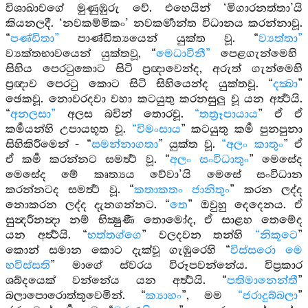
විශාඛාවගේ මුණුඹුරු වේ. එහෙයින් ‘මිගාරනත්තා’යි
කියනලදී. ‘නවකම්මිකං’ නවකර්‍මාන්ත විධානය කරන්නාවූ.
“
පණ්ඩිතා”
පාණ්ඩිත්‍යයෙන් යුක්ත වූ. “
ව්‍යත්තා”
ව්‍යක්තභාවයෙන් යුක්තවූ, “
මෙධාවිනී”
පෙළගැන්මෙහි
සිහිය පෙරටුකොට සිටි ප්‍රඥාවෙන්ද, අරුත් ගැන්මෙහි
ප්‍රඥාව පෙරටු කොට සිටි සිහියෙන්ද යුක්තවූ. “
දක්‍ඛා
”
ඡෙකවූ. නොවරදවා වහා කටයුතු කරනසුලු වූ යන අර්‍ත්‍ථයි.
“
අනලසා”
අලස බවින් තොරවූ.
“තත්‍රෑපායාය
” ඒ ඒ
කර්‍මයන්හි උපායභූත වූ.
“විමංසාය
” කටයුතු කර්‍ම පුනපුනා
සිහිකිරීමෙන් - “
සමන්නාගතා
” යුක්ත වූ.
“අලං කාතුං
” ඒ
ඒ කර්‍ම කරන්නට සමර්‍ත්‍ථ වූ. “
අලං සංවිධාතුං
” මෙසේද
මෙසේද මේ කෘත්‍යය වේවා’යි මෙසේ සංවිධාන
කරන්නටද සමර්‍ත්‍ථ වූ. “
කතාකතං ජානිතුං
” කරන ලද්ද
නොකරන ලද්ද දැනගන්නට. “
තෙ
” ඔවුහු දෙදෙනය. ඒ
සුන්‍දරීනන්‍දා නම් භික්‍ෂුණී තොමෝද, ඒ සාළහ තෙමේද
යන අර්‍ත්‍ථයි. “
භත්තග්ගෙ
” වලදවන තන්හි
“නිකූටෙ
”
කොන් සමාන කොට දැක්වූ ගැඹුරෙහි “
විස්සරො මෙ
භවිස්සති
” මාගේ ස්වරය විරූපවන්නේය. විප්‍රකාර
ශබ්දයෙක් වන්නේය යන අර්‍ත්‍ථයි. “
පතිමානෙන්තී
”
බලාපොරොත්තුවෙමින්. “
ක්‍යාහං
”, මම
“ජරාදුබ්බලා
”