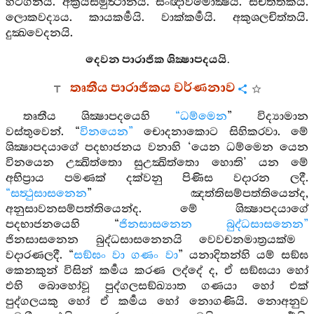
හටගනියි. අක්‍රියසමුත්‍ථානය. සංඥාවිමොක්‍ෂය. සචිත්තකය.
ලොකවද්‍යය. කායකර්‍මයි. වාක්කර්‍මයි. අකුශලචිත්තයි.
දුක්‍ඛවෙදනයි.
දෙවන පාරාජික ශික්‍ෂාපදයයි.
තෘතීය පාරාජිකය වර්ණනාව
තෘතීය ශික්‍ෂාපදයෙහි
“ධම්මෙන
” විද්‍යාමාන
වස්තුවෙන්. “
විනයෙන”
චොදනාකොට සිහිකරවා. මේ
ශික්‍ෂාපදයාගේ පදභාජනය වනාහි ‘යෙන ධම්මෙන යෙන
විනයෙන උක්‍ඛිත්තො සුඋක්‍ඛිත්තො හොති’ යන මේ
අභිප්‍රාය පමණක් දක්වනු පිණිස වදාරන ලදී.
“සත්‍ථුසාසනෙන
” ඤත්තිසම්පත්තියෙන්ද,
අනුසාවනසම්පත්තියෙන්ද. මේ ශික්‍ෂාපදයාගේ
පදභාජනයෙහි “
ජිනසාසනෙන බුද්ධසාසනෙන”
ජිනසාසනෙන බුද්ධසාසනෙනයි වෙවචනමාත්‍රයක්ම
වදාරණලදී. “
සඞ්ඝං වා ගණං වා
” යනාදිතන්හි යම් සඞ්ඝ
කෙනකුන් විසින් කර්‍මය කරණ ලද්දේ ද, ඒ සඞ්ඝයා හෝ
එහි බොහෝවූ පුද්ගලසඞ්ඛ්‍යාත ගණයා හෝ එක්
පුද්ගලයකු හෝ ඒ කර්‍මය හෝ නොගණියි. නොඅනුව