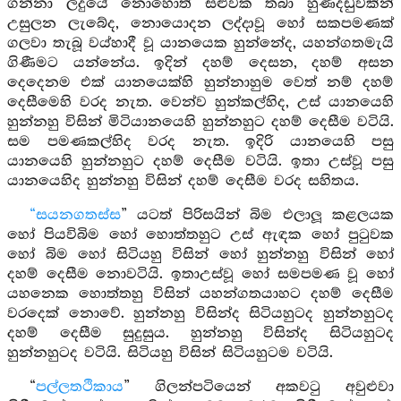
ගන්නා ලදුයේ නොහොත් සළුවක තබා හුණදඩුවකින්
උසුලන ලැබේද, නොයොදන ලද්දාවූ හෝ සකපමණක්
ගලවා තැබූ වය්හාදී වූ යානයෙක හුන්නේද, යහන්ගතමැයි
ගිණීමට යන්නේය. ඉදින් දහම් දෙසන, දහම් අසන
දෙදෙනම එක් යානයෙක්හි හුන්නාහුම වෙත් නම් දහම්
දෙසීමෙහි වරද නැත. වෙන්ව හුන්කල්හිද, උස් යානයෙහි
හුන්නහු විසින් මිටියානයෙහි හුන්නහුට දහම් දෙසීම වටියි.
සම පමණකල්හිද වරද නැත. ඉදිරි යානයෙහි පසු
යානයෙහි හුන්නහුට දහම් දෙසීම වටියි. ඉතා උස්වූ පසු
යානයෙහිද හුන්නහු විසින් දහම් දෙසීම වරද සහිතය.
“සයනගතස්ස
” යටත් පිරිසයින් බිම එලාලූ කළලයක
හෝ පියවිබිම හෝ හොත්තහුට උස් ඇඳක හෝ පුටුවක
හෝ බිම හෝ සිටියහු විසින් හෝ හුන්නහු විසින් හෝ
දහම් දෙසීම නොවටියි. ඉතාඋස්වූ හෝ සමපමණ වූ හෝ
යහනෙක හොත්තහු විසින් යහන්ගතයාහට දහම් දෙසීම
වරදෙක් නොවේ. හුන්නහු විසින්ද සිටියහුටද හුන්නහුටද
දහම් දෙසීම සුදුසුය. හුන්නහු විසින්ද සිටියහුටද
හුන්නහුටද වටියි. සිටියහු විසින් සිටියහුටම වටියි.
“
පල්ලතථිකාය
” ගිලන්පටියෙන් අකවටු අවුළුවා