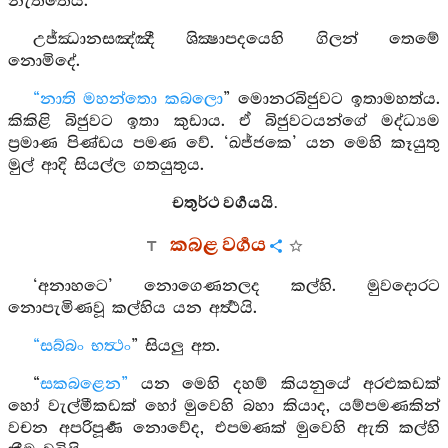
නැත්තේය.
උජ්ඣානසඤ්ඤී ශික්‍ෂාපදයෙහි ගිලන් තෙමේ
නොමිදේ.
“නාති මහන්තො කබලො
” මොනරබිජුවට ඉතාමහත්ය.
කිකිළි බිජුවට ඉතා කුඩාය. ඒ බිජුවටයන්ගේ මද්ධ්‍යම
ප්‍රමාණ පිණ්ඩය පමණ වේ. ‘ඛජ්ජකෙ’ යන මෙහි කෑයුතු
මුල් ආදි සියල්ල ගතයුතුය.
චතුර්ථ වර්‍ගයයි.
කබළ වර්‍ගය
‘අනාහටෙ’ නොගෙණනලද කල්හි. මුවදොරට
නොපැමිණවූ කල්හිය යන අර්‍ත්‍ථයි.
“සබ්බං භත්‍ථං
” සියලු අත.
“
සකබළෙන”
යන මෙහි දහම් කියනුයේ අරළුකඩක්
හෝ වැල්මීකඩක් හෝ මුවෙහි බහා කියාද, යම්පමණකින්
වචන අපරිපූර්‍ණ නොවේද, එපමණක් මුවෙහි ඇති කල්හි