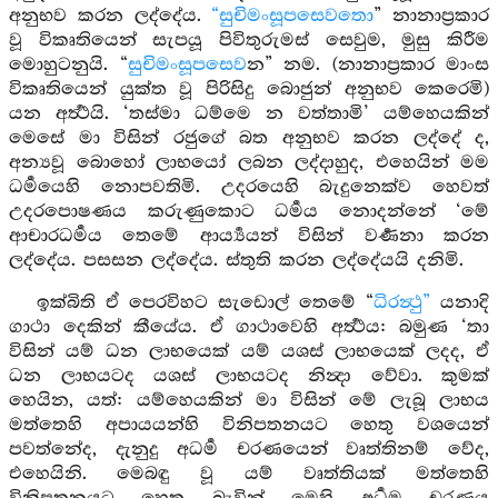
අනුභව කරන ලද්දේය.
“සුචිමංසූපසෙවතො
” නානාප්‍රකාර
වූ විකෘතියෙන් සැපයූ පිවිතුරුමස් සෙවුම, මුසු කිරීම
මොහුටනුයි. “
සුචිමංසූපසෙව
න” නම. (නානාප්‍රකාර මාංස
විකෘතියෙන් යුක්ත වූ පිරිසිදු බොජුන් අනුභව කෙරෙමි)
යන අර්‍ත්‍ථයි. ‘තස්මා ධම්මෙ න වත්තාමි’ යම්හෙයකින්
මෙසේ මා විසින් රජුගේ බත අනුභව කරන ලද්දේ ද,
අන්‍යවූ බොහෝ ලාභයෝ ලබන ලද්දාහුද, එහෙයින් මම
ධර්‍මයෙහි නොපවතිමි. උදරයෙහි බැදුනෙක්ව හෙවත්
උදරපොෂණය කරුණුකොට ධර්‍මය නොදන්නේ ‘මේ
ආචාරධර්‍මය තෙමේ ආර්‍ය්‍යයන් විසින් වර්‍ණනා කරන
ලද්දේය. පසසන ලද්දේය. ස්තුති කරන ලද්දේයයි දනිමි.
ඉක්බිති ඒ පෙරවිහට සැඩොල් තෙමේ “
ධිරන්‍ථු”
යනාදි
ගාථා දෙකින් කීයේය. ඒ ගාථාවෙහි අර්‍ත්‍ථය: බමුණ ‘තා
විසින් යම් ධන ලාභයෙක් යම් යශස් ලාභයෙක් ලදද, ඒ
ධන ලාභයටද යශස් ලාභයටද නින්‍දා වේවා. කුමක්
හෙයින, යත්: යම්හෙයකින් මා විසින් මේ ලැබූ ලාභය
මත්තෙහි අපායයන්හි විනිපතනයට හෙතු වශයෙන්
පවත්නේද, දැනුදු අධර්‍ම චරණයෙන් වෘත්තිනම් වේද,
එහෙයිනි. මෙබඳු වූ යම් වෘත්තියක් මත්තෙහි