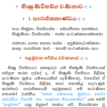
භික්‍ෂුණීවිභඞ්ග වර්‍ණනාව
1. පාරාජිකකාණ්ඩය
යො භික්‍ඛූනං විභඞ්ගස්ස - සඞ්ගහීතො අනත්තරං
භික්‍ඛුණීනං විභඞ්ගස්ස - තස්ස සංවණ්ණනාක්කමො
පත්තො යතො තතො තස්ස - අපුබ්බපදවණ්ණනං
කාතුං පාරාජිකෙ තාව - හොති සංවණ්ණනා අයං
පළමුවන පරිජිය වර්ණනාව
භික්‍ෂු විභඞ්ගයට අනතුරුව යම් භික්ෂුණී විභඞ්ගයක්
සඞ්ග්‍රහ කරන ලද්දේ ද, ඒ භික්‍ෂුණී විභඞ්ගය පිළිබඳ
සංවර්‍ණනා ක්‍රමය යම්හෙයකින් පැමිණියේද, එහෙයින් ඒ
භික්‍ෂුණී විභඞ්ගය පිළිබඳ පෙර නොකියූ පදවැණුම
කරන්නට පාරාජිකයෙහි පළමුකොට මේ සංවර්‍ණනා
තොමෝ වන්නීය.
“තෙන සමයෙන බුද්ධො භගවා
සාවත්‍ථියං විහරති -පෙ- සාළ්හො මිගාරනත්තා
” යන මෙහි
“සාළ්හො
” යනු ඔහුගේ නාමය වේ. මිගාරමාතෘ වූ