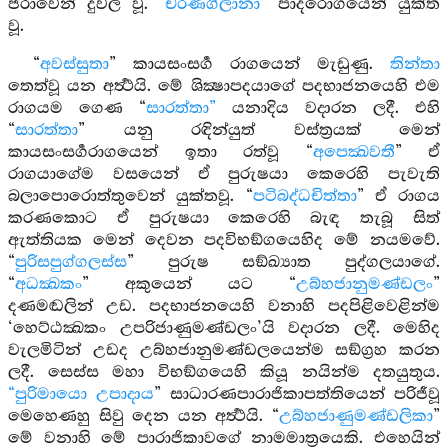
ජරාවෙන් දුර්‍වල වූ. “
චරණගිලානා
” පාදරොගයෙන් යුක්ත
වූ.
“
අවස්සුතා
” කායසංසර්‍ග රාගයෙන් මැඩුණු.
තින්තා
තෙත්වූ යන අර්‍ත්‍ථයි. මේ ශික්‍ෂාපදයාගේ පදභාජනයෙහි එම
රාගයම ගෙණ “
සාරත්තා”
යනාදිය වදාරන ලදී. එහි
“
සාරත්තා
” යනු රඳින්යුත් වස්ත්‍රයක් මෙන්
කායසංසර්‍ගරාගයෙන් ඉතා රත්වූ “
අපෙක්‍ඛවතී
” ඒ
රාගයාගේම වසයෙන් ඒ පුරුෂයා කෙරෙහි පැවැති
බලාපොරොත්තුවෙන් යුක්තවූ. “
පටිබද්ධචිත්තා
” ඒ රාගය
කරණකොට ඒ පුරුෂයා කෙරෙහි බැඳ තැබූ සිත්
ඇත්තියක මෙන් දෙවන පදවිභඞ්ගයෙහිද මේ නයමවේ.
“
පුරිසපුග්ගලස්ස
” පුරුෂ සඞ්ඛ්‍යාත පුද්ගලයාගේ.
“
අධක්‍ඛකං
” අකුයෙන් යට “
උබ්හජානුමණ්ඩලං
”
දණමඬලින් උඩ. පදභාජනයෙහි වනාහි පදපිළිවෙළින්ම
‘හෙට්ඨක්‍ඛකං උපරිජාණුමණ්ඩලං’යි වදාරන ලදී. මෙහිද
වැලමිටින් උඩද උබ්හජානුමණ්ඩලයෙන්ම සඞ්ග්‍රහ කරන
ලදී. සෙස්ස මහා විභඞ්ගයෙහි කියූ නයින්ම දතයුතුය.
“පුරිමායො උපාදාය
” සාධාරණපාරාජිකාපත්තියෙන් පරිජීවූ
මෙහෙණහු සිවු දෙන යන අර්‍ත්‍ථයි. “
උබ්හජාණුමණ්ඩලිකා
”
මේ වනාහි මේ පාරාජිකාවගේ නාමමාත්‍රයෙකි. එහෙයින්