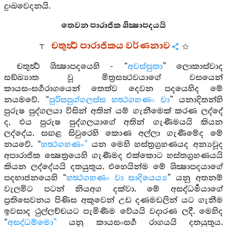
දුඃඛවෙදනයි.
තෙවන පාරාජික ශික්‍ෂාපදයයි
චතුර්‍ත්‍ථ පාරාජිකය වර්ණනාව
චතුර්‍ත්‍ථ ශික්‍ෂාපදයෙහි - “
අවස්සුතා
” ලොකාස්වාද
සඞ්ඛ්‍යාත වූ මිත්‍රසන්‍ථවයාගේ වසයෙන්
කායසංසර්‍ගරාගයෙන් තෙත්ව දෙවන පදයෙහිද මේ
නයමවේ. “
පුරිසපුග්ගලස්ස හත්‍ථගහණං වා
” යනාදිතන්හි
පුරුෂ පුද්ගලයා විසින් අතින් යම් ගැනීමෙක් කරණ ලද්දේ
ද, එය පුරුෂ පුද්ගලයාගේ අතින් ගැණීමයයි කියන
ලද්දේය. සඟළ සිවුරෙහි කොණ අල්ලා ගැණීමේද මේ
නයවේ. “
හත්‍ථගහණං”
යන මෙහි හස්ත්‍රග්‍රහණයද අන්‍යවූද
අපාරාජික ක්‍ෂෙත්‍රයෙහි ගැණීමද එක්කොට හස්තග්‍රහණයයි
කියන ලද්දේයයි දතයුතුය. එහෙයින්ම මේ ශික්‍ෂාපදයාගේ
පදභාජනයෙහි “
හත්‍ථගහණං වා සාදියෙය්‍ය
” යනු අතනම්
වැලමිට පටන් නියඅග දක්වා. මේ අසද්ධර්‍මයාගේ
ප්‍රතිසෙවනය පිණිස අකුවෙන් උඩ දණමඩලින් යට ගැනීම
ඉවසාද ථුල්ලච්චයට පැමිණීම වේයයි වදාරණ ලදී. මෙහිද
“
අසද්ධම්මො”
යනු කායසංසර්‍ග රාගයයි දතයුතුය.