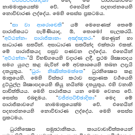
“
වජ්ජපටිච්ඡාදිකා
” මෙද මේ පාරාජිකාවගේ
නාමමාත්‍රයෙක්ම වේ. එහෙයින් පදභාජනයෙහි
නොවිචාරණ ලද්දේය. මෙහි සෙස්ස ප්‍රකටමය.
“
සා වා ආරොචෙති
” යම් මෙහෙණක් තෙමේ
පාරාජිකයට පැමිණියාද, ඕ, තොමෝ සැලකරයි.
“
අට්ඨන්නං පාරාජිකානං අඤ්ඤතරං
” මහණුන් හා
සාධාරණ සතරින්. අසාධාරණ සතරින්ද එක්තරා එකක්.
මේ පාරාජිකයද පසුව පණවන ලද්දේය. එහෙයින්
“අට්ඨන්නං
”යි විභඞ්ගයෙහි වදාරණ ලදී. ප්‍රථම ශික්‍ෂාපදය
සමග යුගල කළ බැවින් මේ අවකාශයෙහි තබන ලදැයි
දතයුතුය. “
ධුරං නික්‍ඛිත්තමත්තෙ
” ධුරනික්‍ෂෙප කළ
මාත්‍රයෙහි. මෙහි විස්තර කථාව සප්‍රාණක වර්‍ගයෙහි
දුට්ඨුල්ල ශික්‍ෂාපදයෙහි කියූ නයින්ම දතයුතුය. එහි වනාහි
පාචිත්තියය. මෙහි පාරාජිකය යන මෙම වෙනස වේ.
සෙස්ස එබඳුමය. “
වජ්ජපටිච්ඡාදිකා
” මෙද මේ
පාරාජිකාවගේ නාමමාත්‍රයෙක්ම වේ. එහෙයින්
පදභාජනයෙහි නොවිචාරණ ලද්දේය. මෙහි සෙස්ස
ප්‍රකටමය.
ධුරනික්‍ෂෙප සමුත්‍ථානිකය. කායවාචාචිත්තයෙන්