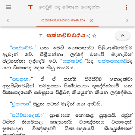
සක‍්කච‍්චවග‍්ගවණ‍්ණනා
සක්කච්ච වර්‍ගය
“සක්කච්චං
” යන මෙහි නොසකස්ව පිළිගැණීමෙහිම
ඇවැත් වේ. පිළිගන්නා ලද්දේ වනාහි මැනැවින්
පිළිගන්නා ලද්දේම වේ.
“සක්කච්චං
”යිද,
පත්තසඤ්ඤී
යිද
යන ශික්‍ෂාපද දෙක කියූ නයමය.
“
සපදානං
” ඒ ඒ තන්හි පිරිසිදීම නොදක්වා
අනුපිළිවෙළින් ‘සමසූපකං පිණ්ඩපාතං භුඤ්ජිස්සාමි’ යන
ශික්‍ෂාපදයෙහි සමසූපය පිළිබඳ කියයුත්ත කියන ලද්දේමය.
“
ථූපතො
” මුදුන පටන් මැදින් යන අර්‍ත්‍ථයි.
“පටිච්ඡාදෙත්‍වා”
ප්‍රාණඝාත නොකළ යුතුයයි. රජුන්
විසින් නියමකළ කාලයන්හි ව්‍යඤ්ජනය වසාදෙත්.
සූපොදන විඤ්ඤප්ති ශික්‍ෂාපදයෙහි කියයුත්තෙක්