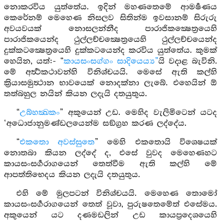
නොකරවිය යුත්තේය. ඉදින් මහණතෙමේ ආමර්‍ෂණය
කෙරේනම් මෙහෙණ නිසලව සිතින්ම ඉවසානම් සිරුරු
අවයවයක් නොසලන්නීද පාරාජිකක්‍ෂෙත්‍රයෙහි
පාරාජිකයෙන්ද ථුල්ලච්චක්‍ෂෙත්‍රයෙහි ථුල්ලච්චයෙන්ද
දුක්කටක්‍ෂෙත්‍රයෙහි දුක්කටයෙන්ද කරවිය යුත්තේය. කුමක්
හෙයින, යත්:- “
කායසංසග්ගං සාදියෙය්‍ය”
යි වදාළ බැවිනි.
මේ අර්‍ත්‍ථකථාවන්හි විනිශ්චයයි. මෙසේ ඇති කල්හි
ක්‍රියාසමුත්‍ථාන භාවයෙක් නොදක්නා ලැබේ. එහෙයින් ඕ
තත්බහුල නයින් කියන ලදැයි දතයුතුය.
“
උබ්හක්‍ඛකං
” අකුයෙන් උඩ. මෙහිද වැලිමිටෙන් යටද
‘අධොජානුමණ්ඩලයෙන්ම සඞ්ග්‍රහ කරණ ලද්දේය.
“
එකතො අවස්සුතෙ
” මෙහි එකතොයි විශෙෂයක්
නොතබා කියන ලද්දේ ද, එසේ වුවද මෙහෙණහට
කායසංසර්‍ගරාගයෙන් තෙත්වීම ඇති කල්හි මේ
ආපත්තිභෙදය කියන ලදැයි දතයුතුය.
එහි මේ මුලපටන් විනිශ්චයයි. මෙහෙණ තොමෝ
කායසංසර්‍ගරාගයෙන් තෙත් වූවා, පුරුෂතෙමේත් එසේමය.
අකුයෙන් යට දණමඩලින් උඩ කායප්‍රදෙශයෙහි