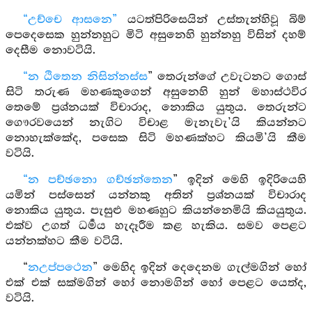
“උච්චෙ ආසනෙ”
යටත්පිරිසෙයින් උස්තැන්හිවූ බිම්
පෙදෙසෙක හුන්නහුට මිටි අසුනෙහි හුන්නහු විසින් දහම්
දෙසීම නොවටියි.
“න ඨිතෙන නිසින්නස්ස
” තෙරුන්ගේ උවැටනට ගොස්
සිටි තරුණ මහණකුගෙන් අසුනෙහි හුන් මහාස්ථවිර
තෙමේ ප්‍රශ්නයක් විචාරාද, නොකිය යුතුය. තෙරුන්ට
ගෞරවයෙන් නැගිට විචාළ මැනැවැ’යි කියන්නට
නොහැක්කේද, පසෙක සිටි මහණක්හට කියමි’යි කීම
වටියි.
“න පච්ඡනො ගච්ඡන්තෙන
” ඉදින් මෙහි ඉදිරියෙහි
යමින් පස්සෙන් යන්නකු අතින් ප්‍රශ්නයක් විචාරාද
නොකිය යුතුය. පැසුළු මහණහුට කියන්නෙමියි කියයුතුය.
එක්ව උගත් ධර්‍මය හැදෑරීම කළ හැකිය. සමව පෙළට
යන්නක්හට කීම වටියි.
“
නඋප්පථෙන
” මෙහිද ඉදින් දෙදෙනම ගැල්මගින් හෝ
එක් එක් සක්මගින් හෝ නොමගින් හෝ පෙළට යෙත්ද,
වටියි.