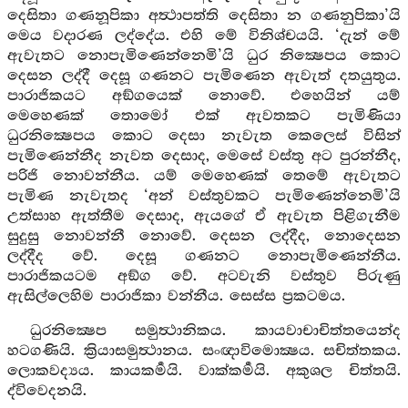
දෙසිතා ගණනූපිකා අත්‍ථාපත්ති දෙසිතා න ගණනුපිකා’යි
මෙය වදාරණ ලද්දේය. එහි මේ විනිශ්චයයි. ‘දැන් මේ
ඇවැතට නොපැමිණෙන්නෙමි’යි ධුර නික්‍ෂෙපය කොට
දෙසන ලද්දී දෙසූ ගණනට පැමිණෙන ඇවැත් දතයුතුය.
පාරාජිකයට අඞ්ගයෙක් නොවේ. එහෙයින් යම්
මෙහෙණක් තොමෝ එක් ඇවතකට පැමිණියා
ධුරනික්‍ෂෙපය කොට දෙසා නැවැත කෙලෙස් විසින්
පැමිණෙන්නීද නැවත දෙසාද, මෙසේ වස්තු අට පුරන්නීද,
පරිජි නොවන්නීය. යම් මෙහෙණක් තෙමේ ඇවැතට
පැමිණ නැවැතද ‘අන් වස්තුවකට පැමිණෙන්නෙමි’යි
උත්සාහ ඇත්තීම දෙසාද, ඇයගේ ඒ ඇවැත පිළිගැනීම
සුදුසු නොවන්නී නොවේ. දෙසන ලද්දීද, නොදෙසන
ලද්දීද වේ. දෙසූ ගණනට නොපැමිණෙන්නීය.
පාරාජිකයටම අඞ්ග වේ. අටවැනි වස්තුව පිරුණු
ඇසිල්ලෙහිම පාරාජිකා වන්නීය. සෙස්ස ප්‍රකටමය.
ධුරනික්‍ෂෙප සමුත්‍ථානිකය. කායවාචාචිත්තයෙන්ද
හටගණියි. ක්‍රියාසමුත්‍ථානය. සංඥාවිමොක්‍ෂය. සචිත්තකය.
ලොකවද්‍යය. කායකර්‍මයි. වාක්කර්‍මයි. අකුශල චිත්තයි.
ද්විවෙදනයි.