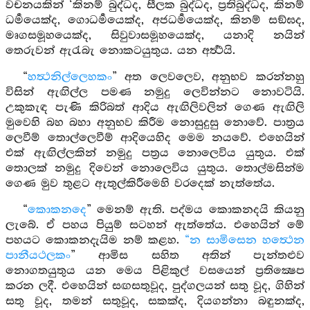
වචනයකින් ‘කිනම් බුද්ධද, සීලක බුද්ධද, ප්‍රතිබුද්ධද, කිනම්
ධර්‍මයෙක්ද, ගොධර්‍මයෙක්ද, අජධර්‍මයෙක්ද, කිනම් සඞ්ඝද,
මෘගසමූහයෙක්ද, සිවුවාසමූහයෙක්ද, යනාදි නයින්
තෙරුවන් ඇරැබැ නොකටයුතුය. යන අර්‍ත්‍ථයි.
“
හත්‍ථනිල්ලෙහකං
” අත ලෙවලෙව, අනුභව කරන්නහු
විසින් ඇඟිල්ල පමණ නමුදු ලෙවින්නට නොවටියි.
උකුකැඳ පැණි කිරිබත් ආදිය ඇඟිලිවලින් ගෙණ ඇඟිලි
මුවෙහි බහ බහා අනුභව කිරීම නොසුදුසු නොවේ. පාත්‍රය
ලෙවීම් තොල්ලෙවීම් ආදියෙහිද මෙම නයවේ. එහෙයින්
එක් ඇඟිල්ලකින් නමුදු පත්‍රය නොලෙවිය යුතුය. එක්
තොලක් නමුදු දිවෙන් නොලෙවිය යුතුය. තොල්මසින්ම
ගෙණ මුව තුළට ඇතුල්කිරීමෙහි වරදෙක් නැත්තේය.
“
කොකනදෙ
” මෙනම් ඇති. පද්මය කොකනදයි කියනු
ලැබේ. ඒ පහය පියුම් සටහන් ඇත්තේය. එහෙයින් මේ
පහයට කොකනදැයිම නම් කළහ.
“න සාමිසෙන හත්‍ථෙන
පානීයථලකං
” ආමිස සහිත අතින් පැන්තළුව
නොගතයුතුය යන මෙය පිළිකුල් වසයෙන් ප්‍රතික්‍ෂෙප
කරන ලදී. එහෙයින් සඟසතුවූද, පුද්ගලයන් සතු වූද, ගිහින්
සතු වූද, තමන් සතුවූද, සකක්ද, දියගන්නා බඳුනක්ද,