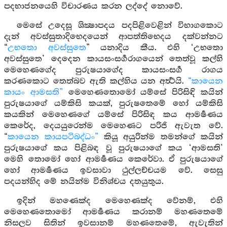
පදභාජනයෙහි විචාරණය කරන ලද්දේ නොවේ.
මෙසේ උදෙසූ ශික්‍ෂාපදය පදපිළිවෙළින් විභාගකොට
දැන් අවස්සුතාදිභෙදයෙන් ආපත්තිභෙදය දක්වන්නට
“
උභතො අවස්සුතෙ
” යනාදිය කීය. එහි ‘උභතො
අවස්සුතෙ’ දෙදෙන කායසංසර්‍ගරාගයෙන් තෙත්වූ කල්හි
මෙහෙණගේද පුරුෂයාගේද කායසංසර්‍ග රාගය
කරණකොට තෙත්බව ඇති කල්හිය යන අර්‍ත්‍ථයි.
“කායෙන
කායං ආමසති”
මෙහෙණතොමෝ යම්සේ පිරිසිඳි කයින්
පුරුෂයාගේ යම්කිසි කයක්, පුරුෂතෙමේ හෝ යම්කිසි
කයකින් මෙහෙණගේ යම්සේ පිරිසිඳ කය ආමර්‍ෂණය
කෙරේද, දෙයයුරෙන්ම මෙහෙණට පරිජි ඇවැත වේ.
“
කායෙන කායපටිබද්ධං”
කියූ අයුරින්ම තමන්ගේ කයින්
පුරුෂයාගේ කය පිළිබඳ වූ පුරුෂයාගේ කය ‘ආමසති’
මෙහි තොමෝ හෝ ආමර්‍ෂණය කෙරේවා. ඒ පුරුෂයාගේ
හෝ ආමර්‍ෂණය ඉවසාවා ථුල්ලච්චයම වේ. සෙසු
පදයන්හිද මේ නයින්ම විනිශ්චය දතයුතුය.
ඉදින් මහණෙක්ද මෙහෙණක්ද වේනම්, එහි
මෙහෙණතොමෝ ආමර්‍ෂණය කරානම් මහණතෙමේ
නිසලව සිතින් ඉවසානම් මහණතෙමේ, ඇවැතින්