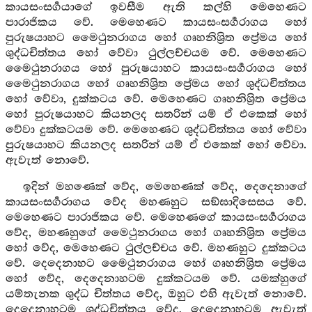
කායසංසර්‍ගයාගේ ඉවසීම ඇති කල්හි මෙහෙණට
පාරාජිකය වේ. මෙහෙණට කායසංසර්‍ගරාගය හෝ
පුරුෂයාහට මෛථුනරාගය හෝ ගෘහනිශ්‍රිත ප්‍රේමය හෝ
ශුද්ධචිත්තය හෝ වේවා ථුල්ලච්චයම වේ. මෙහෙණට
මෛථුනරාගය හෝ පුරුෂයාහට කායසංසර්‍ගරාගය හෝ
මෛථුනරාගය හෝ ගෘහනිශ්‍රිත ප්‍රේමය හෝ ශුද්ධචිත්තය
හෝ වේවා, දුක්කටය වේ. මෙහෙණට ගෘහනිශ්‍රිත ප්‍රේමය
හෝ පුරුෂයාහට කියනලද සතරින් යම් ඒ එකෙක් හෝ
වේවා දුක්කටයම වේ. මෙහෙණට ශුද්ධචිත්තය හෝ වේවා
පුරුෂයාහට කියනලද සතරින් යම් ඒ එකෙක් හෝ වේවා.
ඇවැත් නොවේ.
ඉදින් මහණෙක් වේද, මෙහෙණක් වේද, දෙදෙනාගේ
කායසංසර්‍ගරාගය වේද මහණහුට සඞ්ඝාදිසෙසය වේ.
මෙහෙණට පාරාජිකය වේ. මෙහෙණගේ කායසංසර්‍ගරාගය
වේද, මහණහුගේ මෛථුනරාගය හෝ ගෘහනිශ්‍රිත ප්‍රේමය
හෝ වේද, මෙහෙණට ථුල්ලච්චය වේ. මහණහුට දුක්කටය
වේ. දෙදෙනාහට මෛථුනරාගය හෝ ගෘහනිශ්‍රිත ප්‍රේමය
හෝ වේද, දෙදෙනාහටම දුක්කටයම වේ. යමක්හුගේ
යම්තැනක ශුද්ධ චිත්තය වේද, ඔහුට එහි ඇවැත් නොවේ.
දෙදෙනාහටම ශුද්ධචිත්තය වේද, දෙදෙනාහටම ඇවැත්