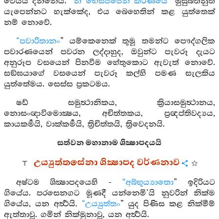
වේයයි දන්නේය. “
න භෙසජ්ජෙන කරණීයෙ
” මුසුබතිනුත්
යැපෙන්නට හැක්කේද, එය බෙහෙතින් කළ යුත්තෙක්
නම් නොවේ.
“පවාරිතානං
” යම්කෙනෙක් තුමූ තමන්ට පෞද්ගලික
පවාරණයෙන් පවරන ලද්දාහුද, ඔවුන්ට පැවරූ දැයට
අනුරූප වසයෙන් පිනවීම හේතුකොට ඇවැත් නොවේ.
සඞ්ඝයාගේ වසයෙන් පැවරූ කල්හි පමණ සැලකිය
යුත්තේමය. සෙස්ස ප්‍රකටමය.
ෂඩ් සමුත්‍ථානිකය, ක්‍රියාසමුත්‍ථානය,
නොසංඥාවිමොක්‍ෂය, අචිත්තකය, ප්‍රඥප්තිවද්‍යය,
කායකර්‍මයි, වාක්කර්‍මයි, ත්‍රිචිත්තයි, ත්‍රිවෙදනයි.
සත්වන මහානාම ශික්‍ෂාපදයයි
උය්‍යුත්තසේනා ශික්‍ෂාපද වර්ණනාව
අෂ්ටම ශික්‍ෂාපදයෙහි -
“අබ්භූය්‍යාතො
” ඉදිරියට
ගියේය. පරසෙනගට මූණදී යන්නෙමි’යි නුවරින් නික්ම
ගියේය, යන අර්‍ත්‍ථයි.
“උය්‍යුත්තං
” යුද පිණිස කළ නික්මීම්
ඇත්තාවූ. ගමින් නික්මුනාවූ, යන අර්‍ත්‍ථයි.