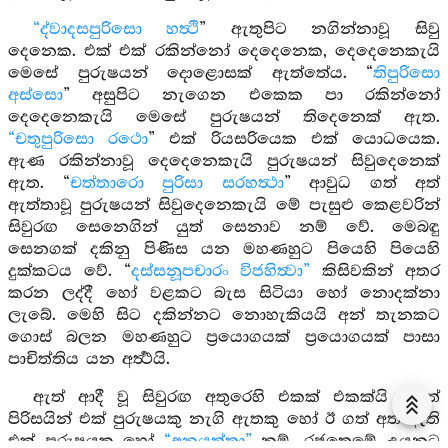
“ද්වාදසපුරිසො හත්‍ථි
” ඇතුපිට නගින්නාවූ සිවු
දෙනෙක. එක් එක් රකින්නෝ දෙදෙනෙක, දෙදෙනෙකැයි
මෙසේ පුරුෂයන් දොළොසක් ඇත්තේය. “
තිපුරිසො
අස්සො
” අසුපිට නැගෙන එකෙක පා රකින්නෝ
දෙදෙනෙකැයි මෙසේ පුරුෂයන් තිදෙනෙක් ඇත.
“චතුපුරිසො රථො
” එක් රියසරියෙක එක් යොධයෙක.
ඇණ රකින්නාවූ දෙදෙනෙකැයි පුරුෂයන් සිවුදෙනෙක්
ඇත. “
චත්තාරො පුරිසා සරහත්‍ථා
” ආවුධ ගත් අත්
ඇත්තාවූ පුරුෂයන් සිවුදෙනෙකැයි මේ පැසුළු කෙළවරින්
සිවුරඟ සෙනෙගින් යුත් සෙනාව නම් වේ. මෙබඳු
සෙනගක් දකිනු පිණිස යන මහණහුට පියෙහි පියෙහි
දුක්කටය වේ. “
දස්සනූපචාරං විජහිත්‍වා”
කිසිවකින් අතර
කරන ලද්දී හෝ වළකට බැස සිටියා හෝ නොදක්නා
ලැබේ. මෙහි සිට දකින්නට නොහැකියයි අන් තැනකට
ගොස් බලන මහණහුට ප්‍රයොගයක් ප්‍රයොගයක් පාසා
පාචිත්තිය යන අර්‍ත්‍ථයි.
ඇත් ආදී වූ සිවුරඟ අතුරෙහි එකක් එකක්යි යටත්
පිරිසයින් එක් පුරුෂයකු නැගි ඇතකු හෝ ඊ ගත් අත් ඇති
එක් පුරුෂයකු හෝ
“අනුයුත්තා”
නම්, රජතෙමේ උයනට