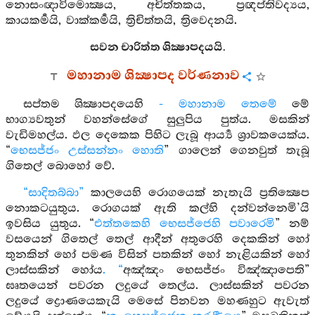
නොසංඥාවිමොක්‍ෂය, අචිත්තකය, ප්‍රඥප්තිවද්‍යය,
කායකර්‍මයි, වාක්කර්‍මයි, ත්‍රිචිත්තයි, ත්‍රිවෙදනයි.
සවන චාරිත්ත ශික්‍ෂාපදයයි.
මහානාම ශික්‍ෂාපද වර්ණනාව
සප්තම ශික්‍ෂාපදයෙහි
- මහානාම තෙමේ
මේ
භාග්‍යවතුන් වහන්සේගේ සුලුපිය පුත්ය. මසකින්
වැඩිමහල්ය. ඵල දෙකෙක පිහිට ලැබූ ආර්‍ය්‍ය ශ්‍රාවකයෙක්ය.
“
භෙසජ්ජං උස්සන්නං හොති
” ගාලෙන් ගෙනවුත් තැබූ
ගිතෙල් බොහෝ වේ.
“සාදිතබ්බා”
කාලයෙහි රොගයෙක් නැතැයි ප්‍රතික්‍ෂෙප
නොකටයුතුය. රොගයක් ඇති කල්හි දන්වන්නෙමි’යි
ඉවසිය යුතුය. “
එත්තකෙහි භෙසජ්ජෙහි පවාරෙමි
” නම්
වසයෙන් ගිතෙල් තෙල් ආදීන් අතුරෙහි දෙකකින් හෝ
තුනකින් හෝ පමණ විසින් පතකින් හෝ නැළියකින් හෝ
ලාස්සකින් හෝය
. “
අඤ්ඤං භෙසජ්ජං විඤ්ඤාපෙති”
ඝෘතයෙන් පවරන ලදුයේ තෙල්ය. ලාස්සකින් පවරන
ලදුයේ ද්‍රොණයෙකැයි මෙසේ පිනවන මහණහුට ඇවැත්