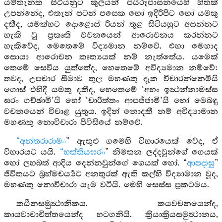
යම්තැනක සිටියනුට කුලයන් පයිරූපාසනයෙහි හිතක්
උපන්නේද, එතැන් පටන් පසෙක හෝ ඉදිරිපිට හෝ යමකු
දකීද, යමක්හට දොළොස් රියන් තුළ සිටියහුට අසන්නට
හැකි වූ ප්‍රකෘති වචනයෙන් ආරොචනය කරන්නට
හැකිවේද, මෙතෙමේ විද්‍යමාන නම්වේ. එහා මෙහාද
සොයා ආරොචන කෘත්‍යයක් නම් නැත්තේය. යමෙක්
තෙමේ සෙවිය යුත්තේද, හෙතෙමේ අවිද්‍යමාන නම්වේ:
තවද, උපචාර සීමාව තුල මහණකු දැක විචාරන්නෙමියි
ගොස් එහිදී යමකු දකීද, හෙතෙමේ ‘අහං ඉත්‍ථන්නාමස්ස
ඝරං ගච්ඡාමි’යි හෝ ‘චාරිත්තං ආපජ්ජාමි’යි හෝ මෙබඳු
වචනයෙන් විචාළ යුතුය. ඉදින් නොදකී නම් අවිද්‍යාමාන
මහණකු නොවිචාරා පිවිසියේ නම්වේ.
“අන්තරාරාමං
” ඇතුළු ගමෙහි විහාරයෙක් වේද, ඒ
විහාරයට යයි.
“භත්තියඝරං
” නිමතන ලද්දවුන්ගේ ගෙයක්
හෝ ලහබත් ආදිය දෙන්නවුන්ගේ ගෙයක් හෝ. “
ආපදාසු
”
ජීවිතයට බ්‍රහ්මචර්‍ය්‍යට අනතුරක් ඇති කල්හි විද්‍යාමාන වූද,
මහණකු නොවිචාරා යෑම වටියි. මෙහි සෙස්ස ප්‍රකටමය.
කඨිනසමුත්‍ථානිකය. කයවචනයෙන්ද,
කායවාචාචිත්තයෙන්ද හටගනියි. ක්‍රියාක්‍රියසමුත්‍ථානය,