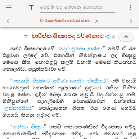
චාරිත‍්තසික‍්ඛාපදවණ‍්ණනා
චාරිත්ත ශික්‍ෂාපද වර්ණනාව
ෂෂ්ඨ ශික්‍ෂාපදයෙහි “
දෙථාවුසො භත්තං
” මෙහි ඒ බත
එළවන ලද්දේ වේ. එහෙයින් නිමන්ත්‍රණය ලද භික්‍ෂූහු
මෙසේ කීහ. නොඑළවූ කල්හි වනාහි මෙසේ කියන්නට
නොලබයි. පයුත්තවාචා වේ.
“තෙනහි භික්‍ඛවෙ පටිග්ගහෙත්‍වා නික්‍ඛිපථ”
මේ වනාහි
භාග්‍යවතුන් වහන්සේ කුලයාගේ ශ්‍රද්ධාව රකිනු පිණිස
වදාළ සේක. ‘ඉදින් බෙදා ගෙණ කවු’යි වදාරන්නාහු නම්,
මිනිසුන්ගේ පැහැදීමෙහි වෙනස්බවෙක් වන්නේය.
“උස්සාදියිත්‍ථ
” පෙරළාගෙන ගියහ. එය ගෙණ ගෙටම
ගියහයි කියන ලද්දේ වේ.
“සන්තං භික්‍ඛුං
” මෙහි කොපමණකින් විද්‍යමාන වේද,
කොපමණකින් අවිද්‍යමාන වේද, යත්: වෙහෙර තුළ