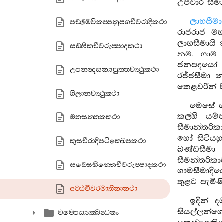
උපචාර සීම
ලාභසීමා
පච‍්ඡිමවිකප‍්පනුපගචීවරාදිකථා
රාජරාජ ම
ලාභසීමායි
සඞ‍්ඝිකචීවරුප‍්පාදකථා
නම. ගාම 
ජනපදයෝ ව
උපනන්‍දසක්‍යපුත‍්තවත්‍ථුකථා
රජ්ජසීමා
කෙළවරින් ප
ගිලානවත්‍ථුකථා
මෙසේ මේ
කල්හි යම්
මතසන‍්තකකථා
සීමාන්තරි
හෝ සිටියහ
කුසචීරාදිපටික‍්ඛෙපකථා
ඛණ්ඩසීමා
සීමන්තරිකා
සඞ‍්ඝෙභින‍්නෙචීවරුප‍්පාදකථා
ගාමසීමාදිය
තුළට පැමිණ
අට‍්ඨචීවරමාතිකාකථා
ඉදින් ද
සියල්ලන්
චම‍්පෙය්‍යක‍්ඛන්‍ධකං