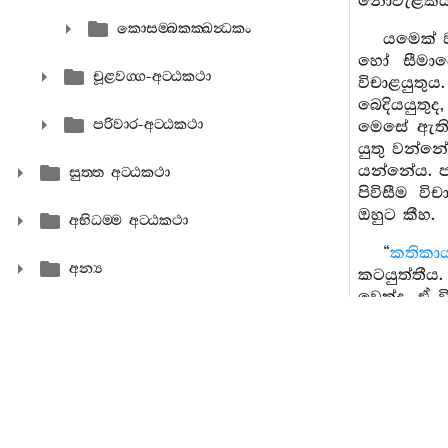
නොවැළකිය 
කොසම‍්බකක‍්ඛන්‍ධකං
යමෙක් ව
හෝ සීමාවෙ
චූළවග‍්ග-අට‍්ඨකථා
විචාළයුතු
බෙදියයුතුද
පරිවාර-අට‍්ඨකථා
මෙසේ ඇති 
යුතු වන්න
යන්නේය. ප
සුත‍්ත අට‍්ඨකථා
පිවිසීම වි
ඔහුට කීහ.
අභිධම‍්ම අට‍්ඨකථා
“
කතිකා
අන්‍ය
කටයුත්තීය
වෙත්ද, ඒ 
යම්කිසි ක
යුතුය. මෙ
මෙපමණකින්
ගැනීම වට
“
භික්‍ඛා
එහි අර්‍ත