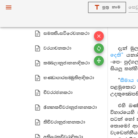
පජ‍්ජොතරාජවත්‍ථුකථා
සූත්‍ර නාම
සිවෙය්‍යකදුස‍්සයුගකථා
සමත‍්තිංසවිරෙචනකථා
දැන් මුල
වරයාචනකථා
දෙති”
යනාදි
-පෙ- පුද්
කම‍්බලානුජානනාදිකථා
සියලු තන්
භණ‍්ඩාගාරසම‍්මුතිආදිකථා
“
සීමාය 
පළමුකොට ඛ
චීවරරජනකථා
උදකුක්‍ඛෙප
එහි ඛණ
ඡින‍්නකචීවරානුජානනකථා
විහාරයෙහි 
පටන් හෝ න
තිචීවරානුජානනකථා
තොමෝ ආවාස
වැඩෙන්නීය
අතිරෙකචීවරාදිකථා