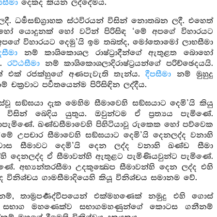
සීමා
දෙකද කියන ලද්දේමය.
. ධර්‍මසඞ්ග්‍රාහක ස්ථවිරයන් විසින් නොතබන ලදී. එහෙත්
හෝ යොදුනක් හෝ වටින් පිරිසිඳ ‘මේ අපගේ විහාරයට
ල්ල අපගේ විහාරයට දෙමු’යි ඉම තබත්ද, මෝතොමෝ ලාභසීමා
සීමා
නම් කාශිකොශල රාෂ්ට්‍රාදීන්ගේ ඇතුළත බොහෝ
ම.
රට්ඨසීමා
නම් කාශිකොශලාදිරාෂ්ට්‍රයන්ගේ පරිච්ඡෙදයයි.
් එක් රජක්හුගේ අණපැවැති තැන්ය.
දීපසීමා
නම් මුහුදු
් චක්‍රවාට පර්‍වතයෙන්ම පිරිසිඳින ලද්දීය.
ස්වූ සඞ්ඝයා දැක මෙහිම සීමාවෙහි සඞ්ඝයාට දෙමි’යි කියු
 විසින් බෙදිය යුතුය. ඔවුන්ටම ඒ ප්‍රත්‍යය පැමිණේ.
ොපැමිණේ. ඛණ්ඩසීමාවෙහි පිහිටියාවූ රුකෙක හෝ පව්වෙක
 උපචාර සීමාවෙහි සඞ්ඝයාට දෙමි’යි දෙනලද්ද වනාහි
ංවාස සීමාවට දෙමි’යි දෙන ලද්ද වනාහි ඛණ්ඩ සීමා
්හි දෙනලද්ද ඒ සීමාවන්හි ඇතුළට පැමිණියවුන්ට පැමිණේ.
ණේ. අභ්‍යන්තරසීමා උදකුක්‍ඛෙප සීමාවන්හි දෙන ලද්ද එහි
 විනිශ්චය ගාමසීමාදියෙහි කියූ විනිශ්චය සමානම වේ.
දේනම්, තාම්‍රපර්‍ණද්වීපයෙන් එක්මහණෙක් නමුදු එහි ගොස්
එක් සභාග මහණෙක්ව සභාගමහණුන්ගේ කොටස ගනීනම්