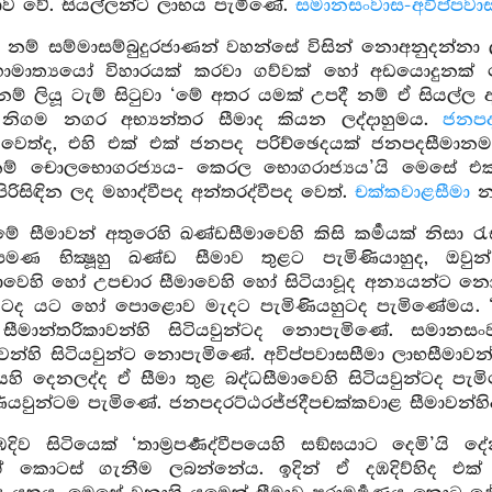
ාව වේ. සියල්ලන්ට ලාභය පැමිණේ.
සමානසංවාස-අවිප්පවාස
නම් සම්මාසම්බුදුරජාණන් වහන්සේ විසින් නොඅනුදන්නා ලදී
හාමාත්‍යයෝ විහාරයක් කරවා ගව්වක් හෝ අඩයොදුනක් 
 නම් ලියූ ටැම් සිටුවා ‘මේ අතර යමක් උපදී නම් ඒ සිය
නිගම නගර අභ්‍යන්තර සීමාද කියන ලද්දාහුමය.
ජනපද
ෙත්ද, එහි එක් එක් ජනපද පරිච්ඡෙදයක් ජනපදසීමාන
 නම් චොලභොගරජ්‍යය- කෙරල භොගරාජ්‍යය’යි මෙසේ එක
ිරිසිඳින ලද මහාද්වීපද අන්තරද්වීපද වෙත්.
චක්කවාළසීමා
නම
 සීමාවන් අතුරෙහි ඛණ්ඩසීමාවෙහි කිසි කර්‍මයක් නිසා රැ
පමණ භික්‍ෂූහු ඛණ්ඩ සීමාව තුළට පැමිණියාහුද, ඔවුන්
කාවෙහි හෝ උපචාර සීමාවෙහි හෝ සිටියාවූද අන්‍යයන්ට න
ුටද යට හෝ පොළොව මැදට පැමිණියහුටද පැමිණේමය. ‘මේ
 සීමාන්තරිකාවන්හි සිටියවුන්ටද නොපැමිණේ. සමානස
වන්හි සිටියවුන්ට නොපැමිණේ. අවිප්පවාසසීමා ලාභසීමාවන
ෙහි දෙනලද්ද ඒ සීමා තුළ බද්ධසීමාවෙහි සිටියවුන්ටද පැමි
ියවුන්ටම පැමිණේ. ජනපදරට්ඨරජ්ජදීපචක්කවාළ සීමාවන්හිද
ඹදිව සිටියෙක් ‘තාම්‍රපර්‍ණද්වීපයෙහි සඞ්ඝයාට දෙමි’යි 
ගේ කොටස් ගැනීම ලබන්නේය. ඉදින් ඒ දඹදිව්හිද 