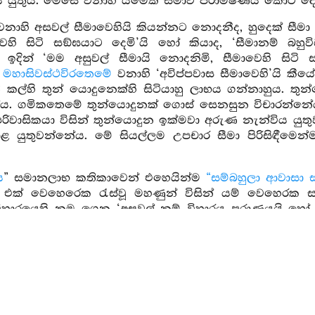
යුතුය. මෙසේ වනාහි යමෙක් සීමාව පරාමර්‍ෂණය කොට දේනම
නාහි අසවල් සීමාවෙහියි කියන්නට නොදනීද, හුදෙක් සීමා 
හි සිටි සඞ්ඝයාට දෙමි’යි හෝ කියාද, ‘සීමානම් බහු
ය. ඉදින් ‘මම අසුවල් සීමායි නොදනිමි, සීමාවෙහි සිට
,
මහාසිවස්ථවිරතෙමේ
වනාහි ‘අවිප්පවාස සීමාවෙහි’යි කීයේ
කල්හි තුන් යොදුනෙක්හි සිටියාහු ලාභය ගන්නාහුය. තු
ේය. ගමිකතෙමේ තුන්යොදුනක් ගොස් සෙනසුන විචාරන්නේය. 
රිවාසිකයා විසින් තුන්යොදුන ඉක්මවා අරුණ නැන්විය යු
චාළ යුතුවන්නේය. මේ සියල්ලම උපචාර සීමා පිරිසිඳීමෙන්ම
ය
” සමානලාභ කතිකාවෙන් එහෙයින්ම
“සම්බහුලා ආවාසා
. එක් වෙහෙරෙක රැස්වූ මහණුන් විසින් යම් වෙහෙරක 
විහාරයෙහි නම ගෙන ‘අසුවල් නම් විහාරය පුරාණයයි හෝ
රුණක් කියා ඒ වෙහෙර, මේ වෙහෙර සමග සමාන ලාභ ඇත්
පමණකින් ඒ වෙහෙර හුන්නේද මේ වෙහෙර හුන්නෙකු වැන
 මෙහි හුන්නේද ඒ වෙහෙර හුන්නෙකු වැනිවේ. එක් වෙ
ියි. මෙසේ එක් වෙහෙරක් සමග බොහෝ ආවාසයන්ට සමාන
පඤ්ඤත්තියා
” තමන්ගේ පරිත්‍යාගය පණවන තැන. එහෙයින
්‍ථය මෙසේය. යම් විහාරයෙක්හි මේ චීවරදායකයා සන්තකවූ