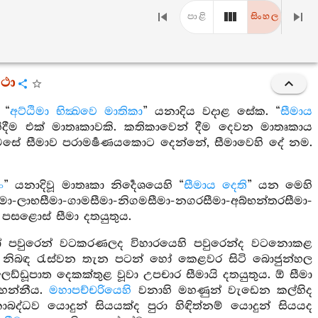
පාළි
සිංහල
කථා
 “
අට්ඨිමා භික්‍ඛවෙ මාතිකා
” යනාදිය වදාළ සේක. “
සීමාය
හිදීම එක් මාතෘකාවකි. කතිකාවෙන් දීම දෙවන මාතෘකාය
 මෙසේ සීමාව පරාමර්‍ෂණයකොට දෙන්නේ, සීමාවෙහි දේ නම.
ං
” යනාදිවූ මාතෘකා නිර්‍දෙශයෙහි “
සීමාය දෙති
” යන මෙහි
ලාභසීමා-ගාමසීමා-නිගමසීමා-නගරසීමා-අබ්භන්තරසීමා-
ි පසළොස් සීමා දතයුතුය.
වුරෙන් වටකරණලද විහාරයෙහි පවුරෙන්ද වටනොකළ
්‍ෂූන් නිබඳ රැස්වන තැන පටන් හෝ කෙළවර සිටි බොජුන්හල
ඩූපාත දෙකක්තුළ වූවා උපචාර සීමායි දතයුතුය. ඕ සීමා
හෙන්නීය.
මහාපච්චරියෙහි
වනාහි මහණුන් වැඩෙන කල්හිද
ාබද්ධව යොදුන් සියයක්ද පුරා හිඳිත්නම් යොදුන් සියයද