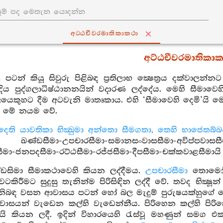
අට‍්ඨචීවරමාතිකාකථා
අට්ඨචීවරමාතිකා
 පටන් කියූ සිවුරු පිළිබඳ ප්‍රතිලාභ ක්‍ෂෙත්‍රය දක්වාලන්නට
ය පුද්ගලාධිෂ්ඨානනයින් වදාරණ ලද්දේය. මෙහි සීමාවෙ
ගලයෙකුහට දීම අටවැනි මාතෘකාය. එහි ‘සීමාවෙහි දෙමි’යි
හි මේ නයම වේ.
දෙති යාවතිකා භික්‍ඛුමා අන්තො සීමගතා, තෙහි භාජෙතබ්බ
ණ්ඩසීමා-උපචාරසීමා-සමානසංවාසසීමා-අවිප්පවාසසීමා-
සීමා-ජනපදසීමා-රට්ඨසීමා-රජ්ජසීමා-දීපසීමා-චක්කවාළසීමාය
්ඩසිමා සීමාකථාවෙහි කියන ලද්දීමය.
උපචාරසීමා
තොමෝ ප
වටකිරීමට සුදුසු තැනින්ම පිරිසිඳින ලද්දී වේ. තවද භික
ිබඳ වසන ආවාසය පටන් හෝ බල මැදුම් පුරුෂයක්හුගේ ලෙඩ්
යන් වැඩෙන කල්හි වැඩෙන්නීය. පිරිහෙන කල්හි පිරි
යි කියන ලදී. ඉදින් විහාරයෙහි රැස්වූ මහණුන් සමග එක