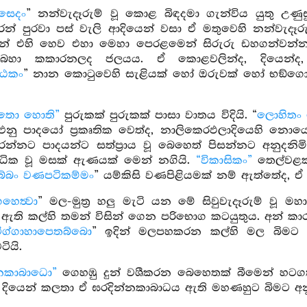
රසෙදං
” නන්වැදෑරුම් වූ කොළ බිඳදමා ගැන්විය යුතු උණ
ෙන් පුරවා පස් වැලි ආදියෙන් වසා ඒ මතුවෙහි නන්වැද
සින් එහි හෙව එහා මෙහා පෙරළමෙන් සිරුරු ඩහගන්වන්නට අ
බහා කකාරනලද ජලයය. ඒ කොළවලින්ද, දියෙන්ද, වා
්ඨකං
” නාන කොටුවෙහි සැළියක් හෝ ඔරුවක් හෝ භඞ්ගොදකයෙ
ාතො හොති”
පුරුකක් පුරුකක් පාසා වාතය විදියි. “
ලොහිතං
ළුනු පාදයෝ ප්‍රකෘතික වෙත්ද, නාලිකෙරඵලාදියෙහි නො
න්නට පාදයන්ට සත්ප්‍රාය වූ බෙහෙත් පිසන්නට අනුදනිමි’ ය
ධික වූ මසක් ඇණයක් මෙන් නගියි.
“විකාසිකං”
තෙල්වළක
බ්බං වණපටිකම්මං
” යම්කිසි වණපිළියමක් නම් ඇත්තේද, ඒ සිය
හෙත්‍වා
” මල-මුත්‍ර හලු මැටි යන මේ සිවුවැදෑරුම් වූ ම
 ඇති කල්හි තමන් විසින් ගෙන පරිභොග කටයුතුය. අන් කාර
ිග්ගාහාපෙතබ්බො
” ඉදින් මලපහකරන කල්හි මල බිමට ප
ටියි.
්නකාබාධො”
ගෙහඹු දුන් වශීකරන බෙහෙතක් බීමෙන් හට
 දියෙන් කලතා ඒ ඝරදින්නකාබාධය ඇති මහණහුට බිමට අනුදනිම