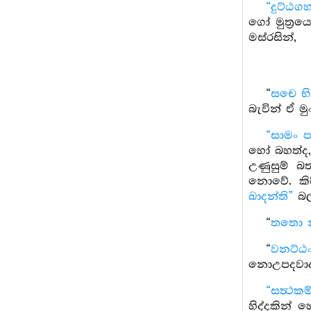
“දුට්ඨ
ගෝ මුත්‍රය
මස්රසින්,
“
සචෙ භික
බැවින් ඒ ම
“සාමං 
හෝ බහත්ද,
උණුසුම් බ
නොවේ. කිරි
ඛාදන්ති”
බල
“
තතො න
“
වනට්ඨං
නොඋපදවාද
“සත්‍ථකම
හිද්දකින්