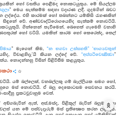
ත්‍රයකින් හෝ වසතිය පෙළීමද නොකටයුතුය. මේ සියල්ලම
ගුලා
” මෙය සැත්කම්ම සඳහා වදාරණ ලදී. ගුදමගින් බඩට
ළකන ලද්දේය. එහි කාරමක් හෝ තබන්නට යම්කිසි රැහණකින්
 සිඳුනේ වේ. අණ්ඩවෘද්ධිරොගයෙහිද සැත්කම් නොවටියි.
ුතුයි. ගින්නෙන් තැවීමෙන්, බෙහෙත් ගෑමෙහි වනාහි
උණපතුරක් හෝ වටියි. යමකින් කාරම හෝ කෙරෙත්ද, තෙල්
්පිමාය
” මැගෙන් කිම,
“න භගවා උස්සහති” ‘භාග්‍යවතුන්
ෙහිද, විචාළහිදැ’යි කියන ලද්දේ වේ.
“අප්පටිවෙක්‍ඛිත්‍වා
”
තේය. නොදන්නහු විසින් පිළිවිසීම කළයුතුය.
ෙපකථා
ියි. යම් බල්ලෙක්, වනබල්ලකු ගම් බැල්ලියක සමග හෝ,
හුගෙ මස් නොවටියි. ඒ බලු දෙකොටසම සෙවනය කරයි.
සාදීහු ප්‍රකටවූවාහුම වෙත්.
 අඞ්ගබැවින් ඇත්, අස්,මස්ද, පිළිකුල් බැවින් බලුමස් හා
 වලස් යන මේ පස්වැදෑරුම් මස් ප්‍රතික්‍ෂෙප කරන ලද්දේය.
 යන සියල්ල නොවටියි. දැන හෝ නොදැන හෝ යම්කිසිවක්