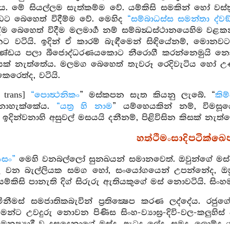
. මේ සියල්ලම සැත්කම්ම වේ. යම්කිසි සමකින් හෝ වස්
බඩට බෙහෙත් විදීම්ම වේ. මෙහිද
“සම්බාධස්ස සමන්තා ද්වඞ්
දීම බෙහෙත් විදීම මලමාර්‍ග නම් සම්බන්‍ධස්ථානයෙහිම ව
ට වටියි. ඉදින් ඒ කාරම් බැඳීමෙන් සිඳියේනම්, මොනවට
ණ්ඩය පලා බීජොද්ධරණයකොට නීරොගී කරන්නෙමුයි නොකටය
ෂෙපයෙක් නැත්තේය. මලමග බෙහෙත් තැවරූ රෙදිවැටිය හෝ 
රෙත්ද, වටියි.
g trans]
“පොත්‍ථනිකං
” මස්කපන සැත කියනු ලැබේ. “
කිම
හැක්කේය.
“යත්‍ර හි නාම
” යම්හෙයකින් නම්, විමසූය
 ඉදින්වනාහි අසුවල් මසයයි දනීනම්, පිළිවිසින කිසක් නැත්
හත්ථිමංසාදිපටික්ඛ
ංසං”
මෙහි වනබල්ලෝ සුනඛයන් සමානවෙත්. ඔවුන්ගේ මස්වට
කු වන බැල්ලියක සමග හෝ, සංයෝගයෙන් උපන්නේද, ඔ
යම්කිසි පානැති දිග් සිරුරු ඇතියකුගේ මස් නොවටියි. සිංහමං
මිනීමස් සමජාතිකබැවින් ප්‍රතික්‍ෂෙප කරණ ලද්දේය. රජුගේ
මන්ට උවදුරු නොවන පිණිස සිංහ-ව්‍යාඝ්‍ර-දිවි-වල-කලුහිස්
නුෂ්‍යාදී වූ දසදෙනාගේ මස්ද, ඇටද ලේද, සමද, ලොම්ද