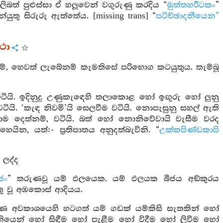
යලිබත් පුළුස්සා ඒ හලූවෙන් වගුරුණු කරදිය “
මුත්තහරීටකං
”
්යුතු සිරුරු ඇත්තේය. [missing trans] “
පටිච්ඡාදනීයෙන”
ථා
නම්, හෙවත් ලැබේනම් කැමතිසේ පරිභොග කටයුතුය. තැම්බූ
වටියි. ඉදිනුදු උණුකැඳෙහි තලාකොළ හෝ ඉඟුරු හෝ ලුනු
. ‘කැඳ නිවමි’යි සෙලවීම වටියි. නොපැසුනු සහල් ඇති
ලාම දෙත්නම්, වටියි. බත් හෝ නොනිවේවායි වැසීම වරද
යින, යත්:- ප්‍රතිපාතය අනුදත්බැවිනි. “
උක්කපිණ්ඩකාපි
 ලද්ද
ජං
” තරුණවූ යම් ඵලයෙක. යම් ඵලයක බීජය අඞ්කුරය
තු වූ අඹකොස් ආදියය.
ල් පමණ අවකාශයෙහි හටගත් යම් ගඩක් යම්කිසි සැතකින් හෝ
 නියෙන් හෝ සිඳීම හෝ පැළීම හෝ විදීම හෝ ලිවීම හෝ