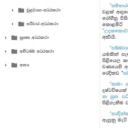
“සම්භා
චූළවග‍්ග-අට‍්ඨකථා
වළක් අඟුර
රෝගීහු වි
පරිවාර-අට‍්ඨකථා
කොළමිටි 
“උදකකොට
අර්‍ත්‍ථයි.
සුත‍්ත අට‍්ඨකථා
“පබ්බව
අභිධම‍්ම අට‍්ඨකථා
යමකින් පැ
පිළියෙල කර
අන්‍ය
වණයෙහි අ
රෙදිකඩ “
ස
“සාමං ග
දෂ්ටවිෂයක්
න පුන පට
පිළිගැනීම ව
“ඝරදින
ඇලුනු මැටි