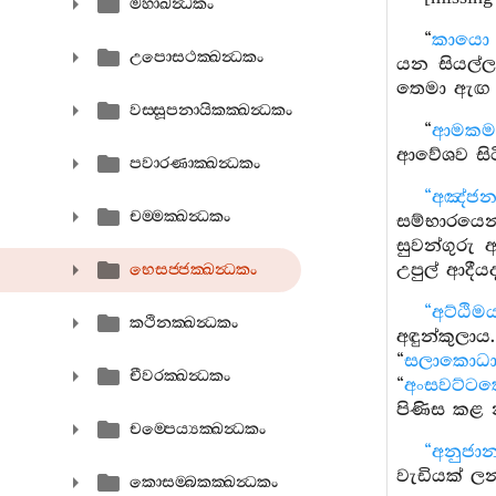
මහාඛන්‍ධකං
“
කායො ව
උපොසථක‍්ඛන්‍ධකං
යන සියල්
තෙමා ඇඟ 
වස‍්සූපනායිකක‍්ඛන්‍ධකං
“
ආමකමං
ආවේශව සිට
පවාරණාක‍්ඛන්‍ධකං
“අඤ්ජන
චම‍්මක‍්ඛන්‍ධකං
සම්භාරයෙ
සුවන්ගුරු 
උපුල් ආදී
භෙසජ‍්ජක‍්ඛන්‍ධකං
“අට්ඨිම
කථිනක‍්ඛන්‍ධකං
අඳුන්කුලා
“
සලාකොධා
චීවරක‍්ඛන්‍ධකං
“
අංසවට්ට
පිණිස කළ න
චම‍්පෙය්‍යක‍්ඛන්‍ධකං
“අනුජාන
වැඩියක් ලන
කොසම‍්බකක‍්ඛන්‍ධකං