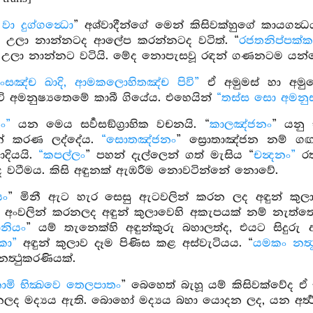
ා දුග්ගන්‍ධො
” අශ්වාදීන්ගේ මෙන් කිසිවක්හුගේ කායගන
ල උලා නාන්නටද ආලේප කරන්නටද වටිත්. “
රජතනිප්පක්ක
උලා නාන්නට වටියි. මේද නොපැසවූ රඳන් ගණනටම යන්
සඤ්ච ඛාදි, ආමකලොහිතඤ්ච පිවි”
ඒ අමුමස් හා අ
ි අමනුෂ්‍යතෙමේ කාබී ගියේය. එහෙයින්
“තස්ස සො අමනුස්
ං”
යන මෙය සර්‍වසඞ්ග්‍රාහික වචනයි. “
කාලඤ්ජනං
” යනු 
න් කරණ ලද්දේය.
“සොතඤ්ජනං
” ස්‍රොතාඤ්ජන නම් ග
ආදියයි.
“කපල්ලං
” පහන් දැල්ලෙන් ගත් මැසිය “
චන්‍දනං”
රත්
යද වටීමය. කිසි අඳුනක් ඇඹරීම නොවටින්නේ නොවේ.
යං
” මිනී ඇට හැර සෙසු ඇටවලින් කරන ලද අඳුන් කුල
ය. අංවලින් කරනලද අඳුන් කුලාවෙහි අකැපයක් නම් නැත්
නියං
” යම් තැනෙක්හි අඳුන්කුරු බහාලත්ද, එයට සිදුරු 
කො”
අඳුන් කුලාව දෑම පිණිස කළ අස්වැටියය. “
යමකං නත්‍
ත්‍ථුකරණියක්.
ාමි භික්‍ඛවෙ තෙලපාතං
” බෙහෙත් බැහූ යම් කිසිවක්වේද ඒ
ලද මද්‍යය ඇති. බොහෝ මද්‍යය බහා යොදන ලද, යන අර්‍ත්‍ථ