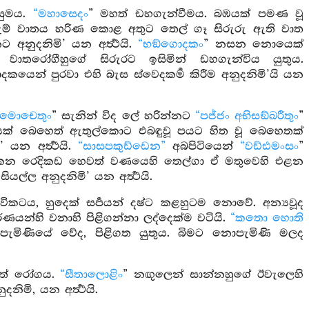
ුසුමය.
“මහාසෙදං
” මහත් ඩහගැන්වීමය. බඹයක් පමණ වූ
ෑරුම් වාතය හරිණ කොළ අතුට තෙල් ගෑ සිරුරු ඇති වාත
නුදනිමි’ යන අර්‍ත්‍ථයි.
“භඞ්ගොදකං
” නසන නොයෙක්
තරෝගීහුගේ සිරුරට ඉසිමින් ඩහගැන්විය යුතුය.
න් පුරවා එහි බැස ස්වෙදකර්‍ම කිරීම අනුදනිමි’යි යන
 මොචෙතුං
” සැනින් විද ලේ හරින්නට
“පජ්ජං අභිසඞ්ඛරීතුං
”
යෙක් බෙහෙත් ඇතුල්කොට එබඳුවූ පයට හිත වූ බෙහෙතක්
න අර්‍ත්‍ථයි.
“සාසපකුඩ්ඩෙන”
අබපිටියෙන්
“වඩ්ඪමංසං
”
න රෙදිකඩ හෙවත් වණයෙහි තෙල්ගා ඒ මතුවෙහි එළන
ල්ල අනුදනිමි’ යන අර්‍ත්‍ථයි.
හාවිකටය, හුදෙක් සර්‍පයන් දෂ්ට කළහුටම නොවේ. අන්‍යවූද
ණයන්හි වනාහි පිළිගන්නා ලද්දෙක්ම වටියි.
“කතො හොති
ැමිණියේ වේද, පිළිගත යුතුය. බිමට නොපැමිණි මලද
ගත් රෝගය.
“සීතාලොළිං
” නඟුලෙන් සාන්නහුගේ ඊවැලෙහි
ි, යන අර්‍ත්‍ථයි.