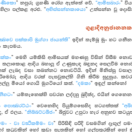
ගහණිකො
” නපුරු ග්‍රහණි රෝග ඇත්තේ වේ.
“ආමිසඛාරං
” වි
ෙහිලා පල්කළ අරළු. “
අභිස්සන්නකායො
” උත්සන්න වූ දොසින
ගුළාදිඅනුජානනක
්‍ඛවෙ පක්කාපි මුග්ගා ජායන්ති”
ඉදින් තැම්බූ මුං හට ගනී
ුං කැපමය.
පක්කං
” මෙහි යම්කිසි ආමිසයක් මහණහු විසින් පිසීම නො
 තලාකොළ ආදිය බහාලූ ඒ උණුකැඳ බඳුනද සෙලවීම නොවටියි
තක් ලැබද වසා තබන්නට නොවටියි. ඉදින් මිනිස්සු වසා
මෝරු ආදිය වරක් පැසවූකල්හි ගිනි කිරීම සුදුසුය. කවරහෙ
ල්ලු මීයෝ ගොයි මුගටියෝ කත්.
“දමකා
” ඉඳුල් කන්නෝ
ීහටං
” යම්තැනෙක්හි පවරන ලද්දහු බුදිත්ද, එයින් ගෙනෙන
 පොක්‍ඛරට්ඨං
” වෙනෙහිද පියුම්ගසෙහිද හටගත්තක්
“අබි
, ඒ ඵලය.
“නිබ්බට්ටබීජං
” බිජුවට උපුටා හැර අනුභව කටයු
්මං - වා වත්‍ථිකම්මං වා
” පිරිසිඳි පරිදි වසමගින් දෑඟු
 හෝ කටුවකින් හෝ කුඩා සැතකින් හෝ ගල්පතුරකින් හෝ