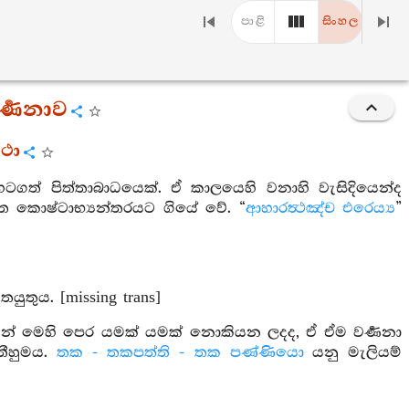
පාළි
සිංහල
ර්‍ණනාව
ථා
ටගත් පිත්තාබාධයෙක්. ඒ කාලයෙහි වනාහි වැසිදියෙන්ද
ත කොෂ්ටාභ්‍යන්තරයට ගියේ වේ. “
ආහාරත්‍ථඤ්ච එරෙය්‍ය
”
යුතුය. [missing trans]
ෙයින් මෙහි පෙර යමක් යමක් නොකියන ලදද, ඒ ඒම වර්‍ණනා
තීහුමය.
තක - තකපත්ති - තක පණ්ණියො
යනු මැලියම්