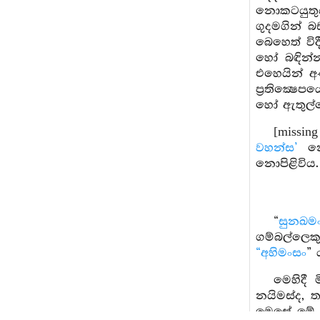
නොකටයුතුය
ගුදමගින් 
බෙහෙත් වි
හෝ බඳින්න
එහෙයින් අ
ප්‍රතික්‍
හෝ ඇතුල්කෙ
[missin
වහන්ස’
නො
නොපිළිවිය.
“
සුනඛම
ගම්බල්ලෙ
“අහිමංසං
” 
මෙහිදී 
නයිමස්ද, ත
මෙසේ මේ ම