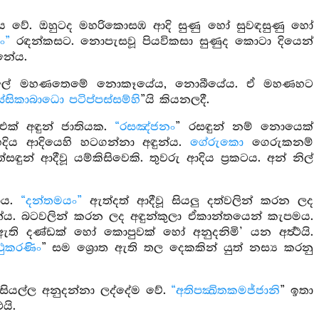
්‍ධය වේ. ඔහුටද මහරිකොසඹ ආදි සුණු හෝ සුවඳසුණු හෝ
ං”
රඳන්කසට. නොපැසවූ පියවිකසා සුණුද කොටා දියෙන්
නේය.
මුලේ මහණතෙමේ නොකෑයේය, නොබීයේය. ඒ මහණහට
සිකාබාධො පටිප්පස්සම්හි
”යි කියනලදී.
එක් අඳුන් ජාතියක.
“රසඤ්ජනං
” රසඳුන් නම් නොයෙක්
ඟදිය ආදියෙහි හටගන්නා අඳුන්ය.
ගේරුකො
ගෙරුකනම්
සඳුන් ආදීවූ යම්කිසිවෙකි. තුවරු ආදිය ප්‍රකටය. අන් නිල්
ාය.
“දන්තමයං”
ඇත්දත් ආදීවූ සියලු දත්වලින් කරන ලද
තේය. බටවලින් කරන ලද අඳුන්කුලා ඒකාන්තයෙන් කැපමය.
ඇති දණ්ඩක් හෝ කොපුවක් හෝ අනුදනිමි’ යන අර්‍ත්‍ථයි.
ථුකරණිං
” සම ශ්‍රොත ඇති තල දෙකකින් යුත් නස්‍ය කරනු
 සියල්ල අනුදන්නා ලද්දේම වේ.
“අතිපක්‍ඛිතකමජ්ජානි
” ඉතා
යි.