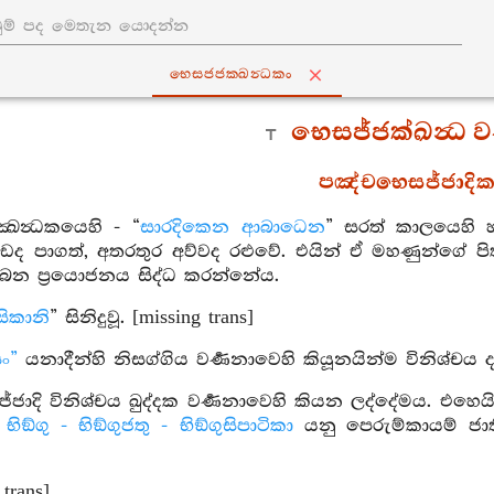
භෙසජ‍්ජක‍්ඛන්‍ධකං
භෙසජ්ජක්‍ඛන්‍ධ ව
පඤ්චභෙසජ්ජාදික
්‍ඛන්‍ධකයෙහි - “
සාරදිකෙන ආබාධෙන
” සරත් කාලයෙහි හ
ඩද පාගත්, අතරතුර අව්වද රළුවේ. එයින් ඒ මහණුන්ගේ පි
බෙන ප්‍රයොජනය සිද්ධ කරන්නේය.
ිකානි
” සිනිදුවූ. [missing trans]
ං”
යනාදීන්හි නිසග්ගිය වර්‍ණනාවෙහි කියූනයින්ම විනිශ්චය දත
්ජාදි විනිශ්චය ඛුද්දක වර්‍ණනාවෙහි කියන ලද්දේමය. එහ
.
භිඞ්ගු - භිඞ්ගුජතු - භිඞ්ගුසිපාටිකා
යනු පෙරුම්කායම් ජා
 trans]