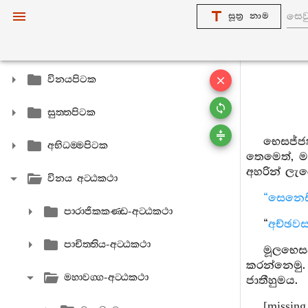
සූත්‍ර නාම
විනයපිටක
සුත‍්තපිටක
භෙසජ්ජක
අභිධම‍්මපිටක
තෙමෙත්, ම
අහරින් ලැ
විනය අට‍්ඨකථා
“සෙනෙස
පාරාජිකකණ‍්ඩ-අට‍්ඨකථා
“
අච්ඡවස
පාචිත‍්තිය-අට‍්ඨකථා
මූලභෙසජ
කරන්නෙමු
මහාවග‍්ග-අට‍්ඨකථා
ජාතීහුමය.
[missing