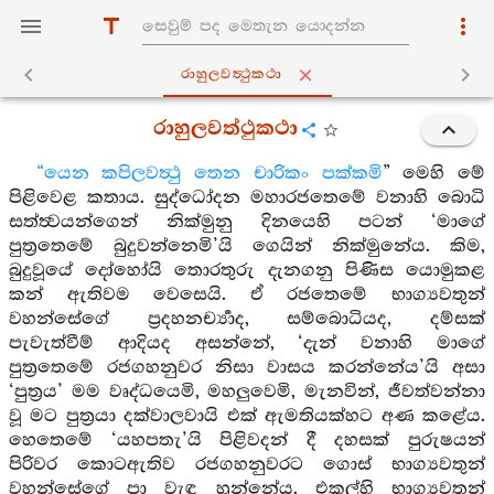
රාහුලවත්‍ථුකථා
රාහුලවත්ථුකථා
“යෙන කපිලවත්‍ථු තෙන චාරිකං පක්කමි
” මෙහි මේ
පිළිවෙළ කතාය. සුද්ධෝදන මහාරජතෙමේ වනාහි බොධි
සත්ත්‍වයන්ගෙන් නික්මුනු දිනයෙහි පටන් ‘මාගේ
පුත්‍රතෙමේ බුදුවන්නෙමි’යි ගෙයින් නික්මුනේය. කිම,
බුදුවූයේ දෝහෝයි තොරතුරු දැනගනු පිණිස යොමුකළ
කන් ඇතිවම වෙසෙයි. ඒ රජතෙමේ භාග්‍යවතුන්
වහන්සේගේ ප්‍රදහනර්‍ච්‍යාද, සම්බොධියද, දම්සක්
පැවැත්වීම් ආදියද අසන්නේ, ‘දැන් වනාහි මාගේ
පුත්‍රතෙමේ රජගහනුවර නිසා වාසය කරන්නේය’යි අසා
‘පුත්‍රය’ මම වෘද්ධයෙමි, මහලුවෙමි, මැනවින්, ජීවත්වන්නා
වූ මට පුත්‍රයා දක්වාලවායි එක් ඇමතියක්හට අණ කළේය.
හෙතෙමේ ‘යහපතැ’යි පිළිවදන් දී දහසක් පුරුෂයන්
පිරිවර කොටඇතිව රජගහනුවරට ගොස් භාග්‍යවතුන්
වහන්සේගේ පා වැඳ හුන්නේය. එකල්හි භාග්‍යවතුන්