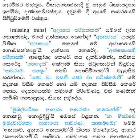
හැරවීමට වස්තුය. විකාලභොජනාදී වූ පැසුළු ශික්‍ෂාපදපස
ඉක්මීම, දණ්ඩකර්‍මවස්තුය. දඬුවම් දී ආයති සංවරයෙහි
පිහිටුවීමෙහි වස්තුය.
[missing trans] “
අලාභය පරිසක්කති
” යම්සේ ලාභ
නොලබත්ද, එසේ උත්සාහය කෙරේද? “
අනත්‍ථාය
” උපද්‍රව
පිණිස
“අවාසාය
” කෙසේ මේ ආවාසයෙහි
නොවසන්නාහු’යි උත්සාහ කෙරේද,
“අක්කොසති
පරිභාසති
” ආක්‍රෝශද කෙරේ. භය දැක්වීමෙන්ද, තර්‍ජනය
කෙරේද, “
භෙදෙති”
කේලාම් කියා ඔවුනොවුන් බිඳුවාද,
“ආවරණං කාතුං
” මෙහි නොපිවිසෙව’යි වැළකීම
කරන්නට. “
යත්‍ථ වා වසති යත්‍ථ වා පටික්කමති”
යම්
තැනක විසීම කෙරේ හෝ යම් තැනක පිවිසීම කෙරේ
හෝය. දෙපදයෙන්ම තමාගේ පිරිවෙණද, වස් ගණනින්
පැමිණි සෙනසුනද, කියන ලද්දේය.
“මුඛද්වාරිකං ආහාරං ආවරණං කරොන්ති”
අද
නොකවු, නොබුදිවු’යි මෙසේ වළකත්.
“න භික්‍ඛවෙ
මුඛද්වාරිකො ආහාරො ආවරණං කාතබ්බො”
මෙහි
‘නොකව, අනුභව නොකරව’යි කියන මහණහුටද, ආහාර
වළකන්නෙමි’යි පාසිවුරු ගබඩාතුළ තබන මහණහුටද,