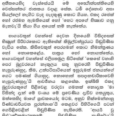
අතීතයෙහිද වැස්සේයයි මේ අර්‍ත්‍ථොත්පත්තියෙහි
වෙස්සන්තර ජාතකය වදාළ සේක. ධර්‍ම දේශනාව අසා
සියල්ලෝ නැගිට වැඳ පැදකුණු කොට ගියහ. එකද රජෙක්
හෝ රජමහ ඇමතියෙක් හෝ ‘හෙට අපගේ භික්‍ෂාව ගනු
මැනවැ’යි කියා ගිය අයෙක් නම් නැත්තේය.
භාග්‍යවතුන් වහන්සේ දෙවන දිනයෙහි විසිදහසක්
භික්‍ෂූන් පිරිවරකොට ඇතිසේක් කිඹුල්වත්පුරයට පිඬුපිණිස
වැඩිය සේක. කිසිවෙකුත් පෙරගමන් කොට නිමන්ත්‍රණය
හෝ නොකෙළේය. පාත්‍රය හෝ නොගත්තේය.
භාග්‍යවතුන් වහන්සේ එලිපතමුල සිටිසේක් ‘කෙසේ වනාහි
පෙර බුදුවරයෝ නෑකුලය සතු නුවරෙහි පිඬුපිණිස
හැසුරුණහුද, කිම, උත්පටිපාටියෙන් ඉසුරුමත් ජනයන්ගේ
ගෙට පමණක් ගියාහුද, නොහොත් සපදානචාරිකාවෙහි
හැසුරුණහුදැ’යි ආවර්‍ජනය කළසේක. ඉක්බිති එකද
බුදුවරයකුගේ පිළිවෙළ වරදවා ගමනක් නොදැක ‘මා
විසින්ද දැන් මේ වංශය මේ ප්‍රවෙණිය දැඩිව ගතයුතුය,
මත්තෙහිද මාගේ ශ්‍රාවකයෝද මටම, අනුව හික්මෙන්නාහු
පිණ්ඩාචරියවත පුරන්නාහ’යි කෙළවර පිහිටිගෙයි පටන්
ගෙපිළිවෙළින් පිඬුපිණිස හැසිරෙති. ‘ආර්‍ය්‍ය වූ
සිද්ධාර්‍ත්‍ථකුමාරතෙමේ පිඬුපිණිස හැසිරේය’යි