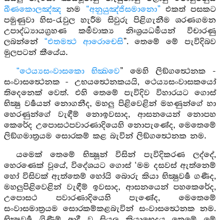
ඛීණකොලඤ්ඤ
නම
“අනුයුඤ්ජිසමානො”
එකත් පසකට
පමුණුවා හිස-රැවුල හැරීම සිවුරු පිළිගැනීම ශරණගමන
උපාද්ධ්‍යායග්‍රහණ කර්‍මවාක්‍ය නිඃශ්‍රයධර්‍මයන් විචාරණු
ලබන්නේ
“එතමත්‍ථ ආරොචෙසි
”. තෙමේ මේ පැවිදිබව
මුලපටන් කීයේය.
“ථෙය්‍යසංවාසකො භික්‍ඛවෙ
” මෙහි ලිඞ්ගත්‍ථෙනක -
සංවාසත්‍ථෙනක - උභයත්‍ථෙනකයයි, ථෙය්‍යසංවාසකයෝ
තිදෙනෙක් වෙත්. එහි තෙමේ පැවිදිව විහාරයට ගොස්
භික්‍ෂු වර්‍ෂයන් නොගනීද, මහලු පිළිවෙළින් මහණුන්ගේ හා
හෙරණුන්ගේ වැඳීම් නොඉවසාද, ආසනයෙන් නොපහ
කෙරේද උපොසථපවාරණාදියෙහි නොපැණේද, මෙතෙමේ
ලිඞ්ගමාත්‍රයම සොරකම් කළ බැවින් ලිඞ්ගත්‍ථෙනක නම.
යමෙක් තෙමේ භික්‍ෂූන් විසින් පැවිදිකරණ ලද්දේ,
හෙරණෙක් වූයේ, විදේශයට ගොස් ‘මම දසවස් ඇත්නෙම්
හෝ විසිවක් ඇත්තෙම් හෝයි බොරු කියා භික්‍ෂුවර්‍ෂ ගණීද,
මහලුපිළිවෙළින් වැඳීම් ඉවසාද, ආසනයෙන් පහකෙරේද,
උපොසථ පවාරණාදියෙහි පැණේද, මෙතෙමේ
සංවාසමාත්‍රයම සොරකම්කළබැවින් සංවාසත්‍ථෙනක නම.
භික්‍ෂුවර්‍ෂ ගිණීම් ආදී වූ සියලු කි‍්‍රයාභෙදය තෙමේ මේ