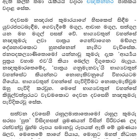
ඇති කල්හි තමා රැකීයයි වදාරා
චන්‍දකින්නර
ජාතකය
වදාළ සේක.
එදවසම නන්‍දරාජ කුමාරයාගේ හිසකෙස් සිඳීම -
යුවරජපටබැඳීම, ගෙවැදීමේ මගුල, ආවාහ මගුල, සත්ගුල
යන මහ මගුල් පසක් වේ. භාග්‍යවතුන් වහන්සේ
නන්‍දකුමරු ලවා පාත්‍රය ගෙන්වාගෙන මඞ්ගල
දේශනාවකොට හුනස්නෙන් නැගිට වැඩිසේක.
ජනපදකල්‍යාණිතොමෝ යන්නාවූ කුමරු දැක ‘ආර්‍ය්‍යය
පුත්‍රය වහාම එව’යි කියා බෙල්ල දිගුකොට බැලූය.
නන්‍දකුමාරතෙමේද, ‘පාත්‍රය ගනුමැනවැ’යි භාග්‍යවතුන්
වහන්සේට කියන්නට නොහැකිවනුයේ විහාරයටම
ගියේය. භාග්‍යවතුන් වහන්සේ පැවිදිවීමට නොකැමැතිවූම
ඔහු පැවිදි කරවූහ. මෙසේ භාග්‍යවතුන් වහන්සේ
කිඹුල්වත්පුරයට වැඩමකොට දෙවන දවසෙහි නන්‍දකුමරු
පැවිදිකරවූ සේක.
සත්වන දවසෙහි රාහුලමාතාතොමෝ රාහුල කුමරු
සරසා ‘පුත’ විසිදහසක් ශ්‍රමණයන් විසින් පිරිවරණ ලද
රන්වන්වූ බ්‍රහ්ම රූපය සමානවූ රූපයක් ඇති මේ ශ්‍රමණයා
බලව, මෙතෙමේ තාගේ පියාය, මොහුට මහත් නිධාන