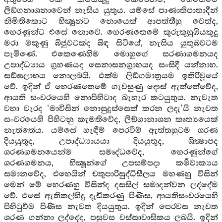
ලිඞ්ගනාශනාවෙන් නැසිය යුතුය. යම්සේ පාණාතිපාතාදීන්
නිමිතිකොට භික්‍ෂූන්ට නොයෙක් ආපත්තීහු වෙත්ද,
හෙරණුන්ට එසේ නොවේ. හෙරණතෙමේ කුරුකුහුඹියකුදු
මරා මකුණු බිජුවටක්ද බිඳ සිටියේ, නැසිය යුතුබවටම
පැමිණේ. එකෙණෙහිම මොහුගේ සරණාගමනයද
උපාද්ධ්‍යාය ග්‍රහණයද සෙනාසනග්‍රාහයද සංසිදී යන්නාහ.
සඞ්ඝලාභය නොලබයි. එක්ම ලිඞ්ගමාත්‍රයම ඉතිරිවූයේ
වේ. ඉදින් ඒ හෙරණතෙමේ ගැවසුණු දොස් ඇත්තේවේද,
ආයති සංවරයෙහි නොපිහිටාද බැහැර කටයුතුය. නැවැත
වහා වැරද ‘මාවිසින් නොසුදුස්සෙක් කරන ලදැ’යි නැවත
සංවරයෙහි පිහිටනු කැමතිවේද, ලිඞ්ගානාශන කෘත්‍යයෙක්
නැත්තේය. යම්සේ හැඳීම් පෙරවීම් ඇත්තහුටම ශරණ
දියයුතුද, උපාද්ධ්‍යායයා දියයුතුද, ශික්‍ෂාපද
ශරණගමනයෙන්ම සමෘද්ධවේද, හෙරණුන්ගේ
ශරණගමනය, භික්‍ෂූන්ගේ උපසම්පදා කර්‍මවාක්‍යය
සමානවේද, එහෙයින් චතුපාරිසුද්ධිසීලය මහණහු විසින්
මෙන් මේ හෙරණහු විසින්ද දසසිල් සමාදන්වන ලද්දේම
වේ. එසේ ඇතිකල්හිදු දැඩිකරණු පිණිස, ආයතිසංවරයෙහි
පිහිටුවීම පිණිස නැවත දියයුතුය. ඉදින් පෙරවස නැවත
ශරණ ගන්නා ලද්දේද, පසුවස වස්සාවාසිකය ලබයි. ඉදින්