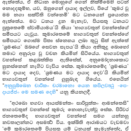
ඇත්තේය, ඒ නිධාන මොහුගේ ගෙන් නික්මීමෙහි පටන්
නොදදකුම්භ, යව, ඔහුගෙන් දායාද ඉල්ලව, පියේ ‘කුමර වූ
මම නගා සක්විති වන්නෙමි’ මට ධනයෙන් ප්‍රයොජන
ඇත්තේය. මට ධනය දුන මැනැව, පියසතු ධනයට
පුත්‍රතෙමේ ස්වාමියාමය’යි කියා ‘භාග්‍යවතුන් වහන්සේගේ
සමීපයට යැවූය. කුමාරතෙමේ භාග්‍යවතුන් වහන්සේගේ
සමීපයට ගොස්ම පිතෘ ස්නෙහය ලබා තුටු සිත් ඇත්තේ
‘ශ්‍රමණය’ ඔබගේ සෙවන සැපය’යි කියා අනිකුදු බොහෝ
තමාට අනුරූප වූ වචන කියමින් සිටියේය. භාග්‍යවතුන්
වහන්සේ කළබත්කිස ඇතිසේක්, අනුමෝදනාකොට
හුනස්නෙන් නැගිට වැඩිය සේක. කුමාරතෙමේද ‘ශ්‍රමණය’
මට දායාද දෙව, ‘ශ්‍රමණය මට දායාද දෙව’යි කියමින්
භාග්‍යවතුන් වහන්සේ ලුහුබැඳ ගියේය. එහෙයින්
“
අනුපුබ්බෙන චාරිකං චරමානො යෙන කපිලවත්‍ථු -පෙ-
දායජ්ජං මෙ සමණ දෙහි
” යනු කියනලදී.
“අථඛො භගවා ආයස්මන්තං සාරිපුත්තං ආමන්තෙසි”
භාග්‍යවතුන් වහන්සේ කුමරු නොනැවැත්වූ සේක. පිරිවර
ජනතෙමේද භාග්‍යවතුන් වහන්සේ සමග යන්නහු
නවතාලන්නට අසමර්‍ත්‍ථ විය. ඉක්බිති ආරාමයට වැඩමවා
‘මේ කුමාරතෙමේ පියසතු යම් ධනයක් කැමැත්තේද, ඒ