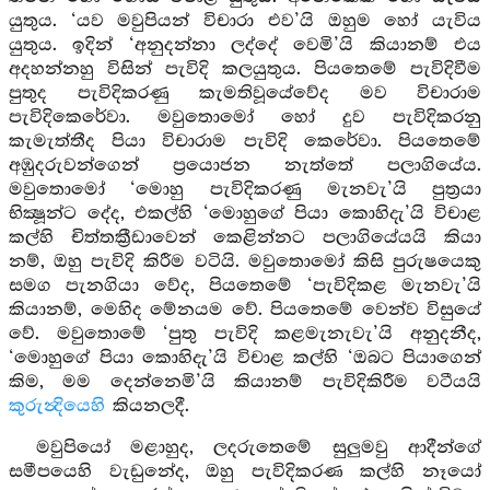
යුතුය. ‘යව මවුපියන් විචාරා එව’යි ඔහුම හෝ යැවිය
යුතුය. ඉදින් ‘අනුදන්නා ලද්දේ වෙමි’යි කියානම් එය
අදහන්නහු විසින් පැවිදි කලයුතුය. පියතෙමේ පැවිදිවීම
පුතුද පැවිදිකරණු කැමතිවූයේවේද මව විචාරාම
පැවිදිකෙරේවා. මවුතොමෝ හෝ දුව පැවිදිකරනු
කැමැත්තීද පියා විචාරාම පැවිදි කෙරේවා. පියතෙමේ
අඹුදරුවන්ගෙන් ප්‍රයොජන නැත්තේ පලාගියේය.
මවුතොමෝ ‘මොහු පැවිදිකරණු මැනවැ’යි පුත්‍රයා
භික්‍ෂූන්ට දේද, එකල්හි ‘මොහුගේ පියා කොහිදැ’යි විචාළ
කල්හි චිත්තක්‍රීඩාවෙන් කෙළින්නට පලාගියේයයි කියා
නම්, ඔහු පැවිදි කිරීම වටියි. මවුතොමෝ කිසි පුරුෂයෙකු
සමග පැනගියා වේද, පියතෙමේ ‘පැවිදිකළ මැනවැ’යි
කියානම්, මෙහිද මේනයම වේ. පියතෙමේ වෙන්ව විසුයේ
වේ. මවුතොමේ ‘පුතු පැවිදි කළමැනැවැ’යි අනුදනීද,
‘මොහුගේ පියා කොහිදැ’යි විචාළ කල්හි ‘ඔබට පියාගෙන්
කිම, මම දෙන්නෙමි’යි කියානම් පැවිදිකිරීම වටීයයි
කුරුන්‍දියෙහි
කියනලදී.
මවුපියෝ මළාහුද, ලදරුතෙමේ සුලුමවු ආදීන්ගේ
සමීපයෙහි වැඩුනේද, ඔහු පැවිදිකරණ කල්හි නෑයෝ