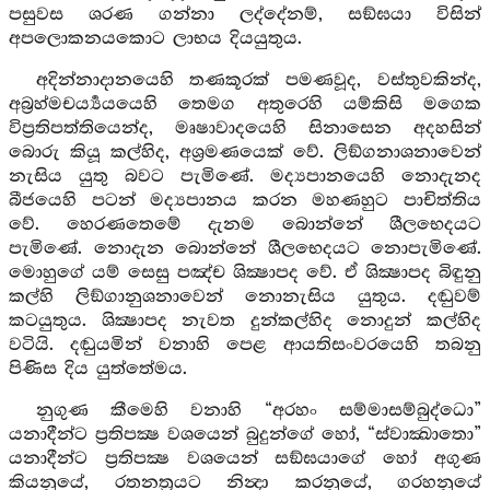
පසුවස ශරණ ගන්නා ලද්දේනම්, සඞ්ඝයා විසින්
අපලොකනයකොට ලාභය දියයුතුය.
අදින්නාදානයෙහි තණකූරක් පමණවූද, වස්තුවකින්ද,
අබ්‍රහ්මචර්‍ය්‍යයයෙහි තෙමග අතුරෙහි යම්කිසි මගෙක
විප්‍රතිපත්තියෙන්ද, මෘෂාවාදයෙහි සිනාසෙන අදහසින්
බොරු කියූ කල්හිද, අශ්‍රමණයෙක් වේ. ලිඞ්ගනාශනාවෙන්
නැසිය යුතු බවට පැමිණේ. මද්‍යපානයෙහි නොදැනද
බීජයෙහි පටන් මද්‍යපානය කරන මහණහුට පාචිත්තිය
වේ. හෙරණතෙමේ දැනම බොන්නේ ශීලභෙදයට
පැමිණේ. නොදැන බොන්නේ ශීලභෙදයට නොපැමිණේ.
මොහුගේ යම් සෙසු පඤ්ච ශික්‍ෂාපද වේ. ඒ ශික්‍ෂාපද බිඳුනු
කල්හි ලිඞ්ගානුශනාවෙන් නොනැසිය යුතුය. දඬුවම්
කටයුතුය. ශික්‍ෂාපද නැවත දුන්කල්හිද නොදුන් කල්හිද
වටියි. දඬුයමින් වනාහි පෙළ ආයතිසංවරයෙහි තබනු
පිණිස දිය යුත්තේමය.
නුගුණ කීමෙහි වනාහි “අරහං සම්මාසම්බුද්ධො”
යනාදීන්ට ප්‍රතිපක්‍ෂ වශයෙන් බුදුන්ගේ හෝ, “ස්වාක්‍ඛාතො”
යනාදීන්ට ප්‍රතිපක්‍ෂ වශයෙන් සඞ්ඝයාගේ හෝ අගුණ
කියනුයේ, රතනත්‍රයට නින්‍දා කරනුයේ, ගරහනුයේ