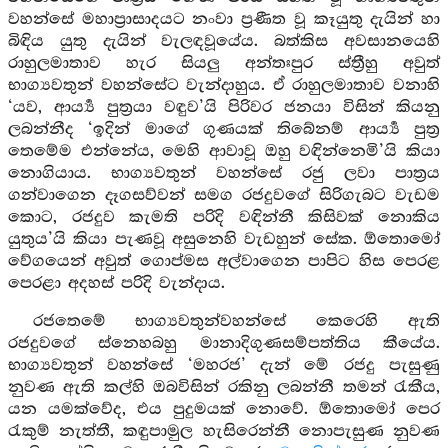
වහන්සේ මහාප්‍රාසාදයට නංවා ප්‍රණීත වූ කෑයුතු දැයින් හා
බිඳිය යුතු දැයින් වැලඳවූයේය. බත්කිස අවසානයෙහි
රාහුලමාතාව හැර සියලු අන්තඃපුර ස්ත්‍රීහු අවුත්
භාග්‍යවතුන් වහන්සේට වැන්දාහුය. ඒ රාහුලමාතාව වනාහි
‘යව, ආර්‍ය්‍ය පුත්‍රයා වඳුව’යි පිරිවර ජනයා විසින් කියනු
ලබන්නීද ‘ඉදින් මාගේ ගුණයක් තිබේනම් ආර්‍ය්‍ය පුත්‍ර
තෙමේම එන්නේය, මෙහි ආවාවූ ඔහු වඳින්නෙමි’යි කියා
නොගියාය. භාග්‍යවතුන් වහන්සේ රජු ලවා පාත්‍රය
ගන්වාගෙන දෑගසව්වන් සමග රජදුවගේ සිරිගැබට වැඩම
කොට, රජදුව කැමති පරිදි වඳින්නී කිසිවක් නොකිය
යුතුය’යි කියා පැණවූ අසුනෙහි වැඩහුන් සේක. ඕතොමෝ
වේගයෙන් අවුත් ගොප්මස අල්වාගෙන පාපිට හිස පෙරළ
පෙරළා අදහස් පරිදි වැන්දාය.
රජතෙමේ භාග්‍යවතුන්වහන්සේ කෙරෙහි ඇති
රජදුවගේ ස්නෙහබහු මානාදිගුණසම්පත්තිය කීයේය.
භාග්‍යවතුන් වහන්සේ ‘මහරජ’ දැන් මේ රජදු පැසුණු
නුවණ ඇති කල්හි ඔබවිසින් රකිනු ලබන්නී තමන් රැකීය,
යන යමක්වේද, එය පුදුමයක් නොවේ. ඕතොමෝ පෙර
රැකුම් නැත්තී, කඳුපාමුල හැසිරෙන්නී නොපැසුණ නුවණ