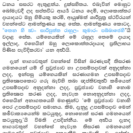
ධනය සසරට ඇතුළත්ය. දුක්සහිතය. එබැවින් මොහුට
බෝමැඩදී ලද සප්තවිධ ආර්‍ය්‍ය ධනය දෙමි, ලොකොත්තර
දායාදයට ඔහු හිමියකු කරමි, ආයුෂ්මත් ශාරීපුත්‍ර ස්ථවිරයන්
වහන්සේට ආමන්ත්‍රණය කළ සේක. ආමන්ත්‍රණය කොටද,
“තෙන හි ත්‍වං සාරිපුත්ත රාහුලං කුමාරං පබ්බාජෙහි
”යි
වදාළ සේක. යම්හෙයකින් මේ රාහුල තෙමේ දායාද
ඉල්ලාද, එහෙයින් ඔහු ලොකොත්තරදායාද ප්‍රතිලාභය
පිණිස පැවිදිකරවා’ යන අර්‍ත්‍ථයි.
දැන් භාග්‍යවතුන් වහන්සේ විසින් බරණැසදී තිසරණ
ගමනයෙන් යම් ඒ ප්‍රව්‍රජ්‍යාව හා උපසම්පදාවක් අනුදක්නා
ලදද, ඉන්පසු යම්හෙයකින් සරණාගමන උපසම්පදාව
ප්‍රතික්‍ෂෙපකොට ගරු බැව්හි තබා ඥප්තිචතුර්‍ත්‍ථ කර්‍මයෙන්
උපසම්පදාව අනුදන්නා ලදද, ප්‍රව්‍රජ්‍යාව වනාහි නොම
ප්‍රතික්‍ෂෙප කරණ ලදද, නැවැත නොඅනුදන්නා ලදද,
එහෙයින් අනාගතයෙහි මහණුන්ට ‘මේ ප්‍රව්‍රජ්‍යාව වනාහි
පෙර උපසම්පදාව සමානය. කිම, දැනුදු උපසම්පදාව මෙන්
කර්‍මවාක්‍යයෙන්ම කටයුතුද, නොහොත් සරණ ගමනයෙන්
කටයුතුදැ’යි විමති උපදින්නීය. මේ අර්‍ත්‍ථය දැනද
භාග්‍යවතුන් වහන්සේ නැවැත තිසරණ ගමනයෙන්