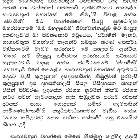
සුදුසු මාර්‍ගයෙහිදී භාග්‍යවතුන් වහන්සේට වැඳ සැටක්
පමණ ගාථාවන්ගෙන් ගමනෙහි ගුණවර්‍ණනාව කෙළේය.
භාග්‍යවතුන් වහන්සේ ‘මේ කිමැ’යි විචාළ සේක.
‘ස්වාමීනි’, ඔබ වහන්සේගේ පියවූ සුද්ධෝදන
මහරජතෙමේ ‘මම මහලුවෙමි’ ජීවත්වන්නාවූම මට මාපුතු
දක්වාලව’යි මා පිටත්කොට එවූයේය, ‘ස්වාමීනි’ මැනව,
භාග්‍යවතුන් වහන්සේ නෑයන්ට සඞ්ග්‍රහ කරණ සේක්වා,
චාරිකාවෙහි වැඩම කරන්නට මේ කාලය’යි දැන්වීය.
‘එසේ නම් භික්‍ෂූහු ගමියවත පුරන්නාහයි සඞ්ඝයාට
සැලකරව’යි වදාළ සේක. ස්ථවිරතෙමේ ‘ස්වාමීනි’
යහපතැයි එසේ කෙළේය. භාග්‍යවතුන් වහන්සේ අඟුමගධ
දෙරට වැසි කුලපුතුන් දසදහසකින්ද කිඹුල්වත් පුරවැසි
කුලපුතුන් දස දහසකින්දැයි සියලු විසිදහසක් රහතුන්
විසින් පිරිවරණ ලදසේක් රජගහ නුවරින් නික්ම රජගහ
නුවර පටන් සැටයොදුන් ඇති කිඹුල්වත් පුරයට දවසක්
දවසක් පාසා යොදුනක් යමින් දෙමසකින්
පැමිණෙන්නෙමි’යි අතුරිතචාරිකාවෙන් වැඩිය සේක.
“යෙන කපිලවත්‍ථු තෙන චාරිකං පක්කමි” යනු එහෙයින්
කියන ලදී.
භාග්‍යවතුන් වහන්සේ මෙසේ නික්මුනු කල්හිද උදායී