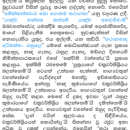
ඉල්ලමි’යි කියූකල්හි ‘ඉල්ලවූ’ යන වචනය සුදුසු නොවේ.
බුදුවරයන් විසින් පුරුදු කරණ ලද්දක්ද නොවේ. එහෙයින්
“
අතික්කන්තවරා ඛො ගොතම තථාගතා
” යනු වදාරණ ලදී.
“යඤ්ච භන්තෙ කප්පති යඤ්ච අනවජ්ජංති
”
ඔබවහන්සේටද යමක්දීම කැපවේද, යමක් දොස්රහිතවේද,
මාගේ පිළිගැනීම හෙතුකොට නුවණැත්තන් විසින්
නොගැරහිය යුතුද, එය ඉල්ලමි, යන අර්‍ත්‍ථයි. “
තථානන්‍දෙ
අධිමත්තං රාහුලෙ
” යම්සේ බොධිසත්ත්‍වයන් ගැන ප්‍රකාශ
කළාහුද, නන්‍ද ගැනද, රාහුල ගැනද, මඞ්ගල දිනයෙහි
නිමිත්තපාඨකයෝ එසේ ‘සක්විති වන්නේය’යි ප්‍රකාශ
කළාහුය. ඉක්බිති රජතෙමේ ‘පුත්‍රයාගේ චක්‍රවර්තිශ්‍රියය
බලන්නෙමි’යි හටගත් උත්සාහ ඇත්තේ, භාග්‍යවතුන්
වහන්සේගේ පැවිද්දෙන් මහත්වූ ඉච්ඡාභඞ්ගයට
පැමිණියේය. ඉන්පසු ‘නන්‍ද කුමාරයාගේ චක්‍රවර්තිශ්‍රිය
බලන්නෙමි’යි උත්සාහය ඉපදවීය. භාග්‍යවතුන් වහන්සේ
ඔහුද පැවිදි කළහ. මෙසේ ඒ දුකද ඉවසා ‘දැන් රාහුල
කුමාරයාගේ චක්‍රවර්තිශ්‍රිය බලන්නෙමි’යි දකින්නෙමි’යි
උත්සාහය ඉපදවීය. භාග්‍යවතුන් වහන්සේ ඔහුද පැවිදිකළ
සේක. ‘දැන් එයින් කුලවංශය ද සිඳීගියේය,
චක්‍රවර්තිශ්‍රියයත් කොයින්දැ’යි සිතන්නා වූ රජුට ඉතා
අධික වූ දුකක් උපන්නේය. එහෙයින් “තථා නන්‍දෙ,