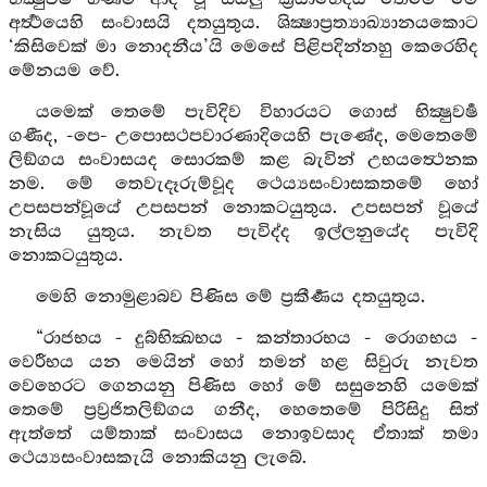
අර්‍ත්‍ථයෙහි සංවාසයි දතයුතුය. ශික්‍ෂාප්‍රත්‍යාඛ්‍යානයකොට
‘කිසිවෙක් මා නොදනීය’යි මෙසේ පිළිපදින්නහු කෙරෙහිද
මේනයම වේ.
යමෙක් තෙමේ පැවිදිව විහාරයට ගොස් භික්‍ෂුවර්‍ෂ
ගණීද, -පෙ- උපොසථපවාරණාදියෙහි පැණේද, මෙතෙමේ
ලිඞ්ගය සංවාසයද සොරකම් කළ බැවින් උභයත්‍ථෙනක
නම. මේ තෙවැදෑරුම්වූද ථෙය්‍යසංවාසකතමේ හෝ
උපසපන්වූයේ උපසපන් නොකටයුතුය. උපසපන් වූයේ
නැසිය යුතුය. නැවත පැවිද්ද ඉල්ලනුයේද පැවිදි
නොකටයුතුය.
මෙහි නොමුළාබව පිණිස මේ ප්‍රකීර්‍ණය දතයුතුය.
“රාජභය - දුබ්භික්‍ඛභය - කන්තාරභය - රොගභය -
වෙරීභය යන මෙයින් හෝ තමන් හළ සිවුරු නැවත
වෙහෙරට ගෙනයනු පිණිස හෝ මේ සසුනෙහි යමෙක්
තෙමේ ප්‍රව්‍රජිතලිඞ්ගය ගනීද, හෙතෙමේ පිරිසිදු සිත්
ඇත්තේ යම්තාක් සංවාසය නොඉවසාද ඒතාක් තමා
ථෙය්‍යසංවාසකැයි නොකියනු ලැබේ.