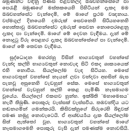
බමුණන්ට වඳිනු පිණිස එළවනලද ඔබවහන්සේගේ පා
පෙරැළී බමුණගේ මස්තකයෙහි පිහිටියන් දැකද මම
ඔබවහන්සේට වැන්දෙමි, මේ මාගේ ප්‍රථම වන්‍දනාය.
වප්මගුල් දිනයෙහි දඹරුක් සෙවනෙහි සිරියහනෙහි
හොත්තාවු ඔබවහන්සේට දඹරුක් සෙවන නොපෙරළෙනු
දැකද පා වැන්දෙමි. මාගේ මේ දෙවන වැඳීමය. දැන් මේ
නොදුටු විරූ පෙළහර දැකද ඔබවහන්සේගේ පා වැන්දෙමි.
මාගේ මේ තෙවන වැඳීමය.
සුද්ධොදන මහරජහු විසින් භාග්‍යවතුන් වහන්සේ
වැන්ද කල්හි භාග්‍යවතුන් නොවැඳ සිටි එකද ශාක්‍යයෙක්
එහි නොවීය. සියල්ලෝම වැඳ සිටියහ. මෙසේ
භාග්‍යවතුන් වහන්සේ නෑයන් ලවා වන්දවා අහසින් බැස
පැනවූ අසුනෙහි වැඩහුන් සේක. මෙසේ භාග්‍යවතුන්
වහන්සේ වැඩහුන් කල්හි කෙළ පැමිණි නෑසමාගම
වූයේය. සියල්ලෝ එකඟව හුන්හ. ඉක්බිති ‘මහාමෙඝය’
නැගී තිබුණි. පොකුරු වැස්සක් වැස්සවීය. තඹවන්දිය යට
හඬනගමින් ගමන්කරයි. කිසිවක්හුගේ සිරුරෙහි බිඳුවක්
පමණ නමුදු නොවැටෙයි. ඒ ආශ්චර්‍ය්‍යය දැක සියල්ලෝම
සිත් ඇත්තෝ වූහ. භාග්‍යවතුන් වහන්සේ මාගේ
නෑසමාගමෙහි පොකුරු වැසි දැන් පමණක්ම නොවසියි.