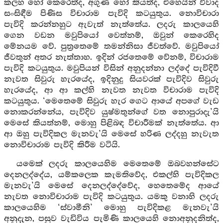
කලහ හෝ කෙරෙත්ද, අගුණ හෝ කියත්ද, එහෙයින් විවාද
සංසිඳීම පිණිස විචාරාම පැවිදි කටයුතුය. නොවිචාරා
පැවිදි කරන්නහුට ඇවැත් නැත්තේය. ලදරු කාලයෙහි
ගෙන වඩන මවුපියෝ වෙත්නම්, ඔවුන් කෙරෙහිද
මේනයම වේ. පුත්‍රතෙමේ තමන්නිසා ජීවත්වේ. මවුපියෝ
ජීවතුන් අතර නැත්තාහ. ඉදින් රජතෙමේ වේනම්, විචාරාම
පැවිදි කටයුතුය. මවුපියන් විසින් අනුදන්නා ලද්දේ පැවිදිවී
නැවත සිවුරු හැරයේද, ඉදිනුදු සියවරක් පැවිදිව සිවුරු
හැරයේද, ආ ආ කල්හි නැවත නැවත විචාරාම පැවිදි
කටයුතුය. ‘මෙතෙමේ සිවුරු හැර ගෙට ආයේ අපගේ වැඩ
නොකරන්නේය, පැවිදිව යුෂ්මතුන්ගේ වත නොපුරාදැ’යි
මෙසේ කියත්නම්, මොහු පිළිබඳ විචාරීමක් නැත්තේය. ආ
ආ ඔහු පැවිදිකල මැනවැ’යි මෙසේ හරිණ ලද්දහු නැවැත
නොවිචාරාම පැවිදි කිරීම වටියි.
යමෙක් ලදරු කාලයෙහිම මෙතෙමේ ඔබවහන්සේට
දෙනලද්දේය, යම්කලෙක කැමතිවේද, එකල්හි පැවිදිකල
මැනවැ’යි මෙසේ දෙනලද්දේවේද, හෙතෙමේද ආයේ
නැවත නොවිචාරාම පැවිදි කටයුතුය. යමකු වනාහි ලදරු
කාලයෙහිම ‘ස්වාමීනි’ මොහු පැවිදිකළ මැනවැ’යි
අනුදැන, පසුව වැඩිවිය පැමිණි කාලයෙහි නොඅනුදනිත්ද,