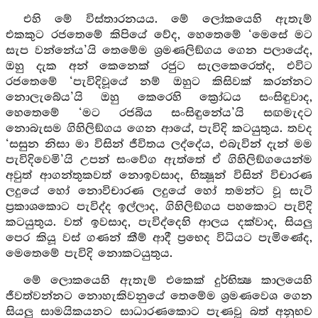
එහි මේ විස්තාරනයය. මේ ලෝකයෙහි ඇතැම්
එකකුට රජතෙමේ කිපියේ වේද, හෙතෙමේ ‘මෙසේ මට
සැප වන්නේය’යි තෙමේම ශ්‍රමණලිඞ්ගය ගෙන පලායේද,
ඔහු දැක අන් කෙනෙක් රජුට සැලකෙරෙත්ද, එවිට
රජතෙමේ ‘පැවිදිවූයේ නම් ඔහුට කිසිවක් කරන්නට
නොලැබේය’යි ඔහු කෙරෙහි ක්‍රෝධය සංසිඳුවාද,
හෙතෙමේ ‘මට රජබිය සංසිඳුනේය’යි සඟමැදට
නොබැසම ගිහිලිඞ්ගය ගෙන ආයේ, පැවිදි කටයුතුය. තවද
‘සසුන නිසා මා විසින් ජීවිතය ලද්දේය, එබැවින් දැන් මම
පැවිදිවෙමි’යි උපන් සංවේග ඇත්තේ ඒ ගිහිලිඞ්ගයෙන්ම
අවුත් ආගන්තුකවත් නොඉවසාද, භික්‍ෂූන් විසින් විචාරණ
ලදුයේ හෝ නොවිචාරණ ලදුයේ හෝ තමන්ට වූ සැටි
ප්‍රකාශකොට පැවිද්ද ඉල්ලාද, ගිහිලිඞ්ගය පහකොට පැවිදි
කටයුතුය. වත් ඉවසාද, පැවිද්දෙහි ආලය දක්වාද, සියලු
පෙර කියූ වස් ගණන් කීම් ආදී ප්‍රභෙද විධියට පැමිණේද,
මෙතෙමේ පැවිදි නොකටයුතුය.
මේ ලොකයෙහි ඇතැම් එකෙක් දුර්භික්‍ෂ කාලයෙහි
ජීවත්වන්නට නොහැකිවනුයේ තෙමේම ශ්‍රමණවෙශ ගෙන
සියලු සාමයිකයනට සාධාරණකොට පැණවූ බත් අනුභව