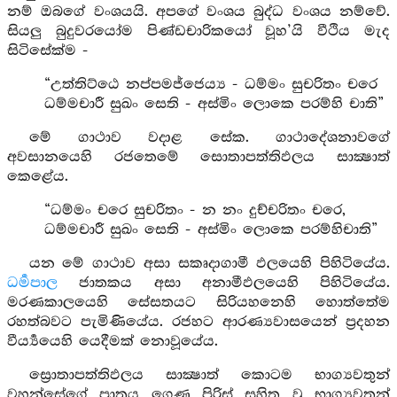
නම් ඔබගේ වංශයයි. අපගේ වංශය බුද්ධ වංශය නම්වේ.
සියලු බුදුවරයෝම පිණ්ඩචාරිකයෝ වූහ’යි වීථිය මැද
සිටිසේක්ම -
“උත්තිට්ඨෙ නප්පමජ්ජෙය්‍ය - ධම්මං සුචරිතං චරෙ
ධම්මචාරී සුඛං සෙති - අස්මිං ලොකෙ පරම්හි චාති”
මේ ගාථාව වදාළ සේක. ගාථාදේශනාවගේ
අවසානයෙහි රජතෙමේ සොතාපත්තිඵලය සාක්‍ෂාත්
කෙළේය.
“ධම්මං චරෙ සුචරිතං - න නං දුච්චරිතං චරෙ,
ධම්මචාරී සුඛං සෙති - අස්මිං ලොකෙ පරම්හිචාති”
යන මේ ගාථාව අසා සකෘදාගාමී ඵලයෙහි පිහිටියේය.
ධර්‍මපාල
ජාතකය අසා අනාමීඵලයෙහි පිහිටියේය.
මරණකාලයෙහි සේසතයට සිරියහනෙහි හොත්තේම
රහත්බවට පැමිණියේය. රජහට ආරණ්‍යවාසයෙන් ප්‍රදහන
වීර්‍ය්‍යයෙහි යෙදීමක් නොවූයේය.
ස්‍රොතාපත්තිඵලය සාක්‍ෂාත් කොටම භාග්‍යවතුන්
වහන්සේගේ පාත්‍රය ගෙණ පිරිස් සහිත වූ භාග්‍යවතුන්