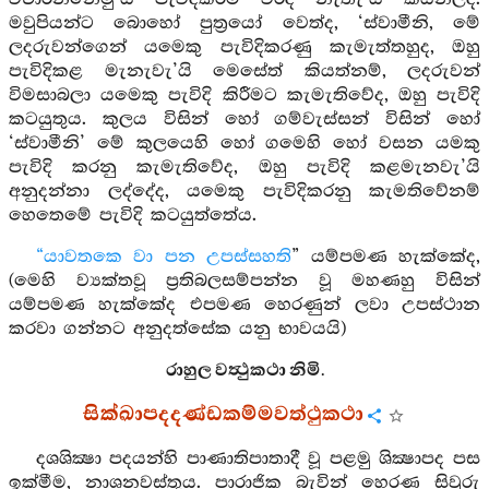
මවුපියන්ට බොහෝ පුත්‍රයෝ වෙත්ද, ‘ස්වාමීනි, මේ
ලදරුවන්ගෙන් යමෙකු පැවිදිකරණු කැමැත්තහුද, ඔහු
පැවිදිකළ මැනැවැ’යි මෙසේත් කියත්නම්, ලදරුවන්
විමසාබලා යමෙකු පැවිදි කිරීමට කැමැතිවේද, ඔහු පැවිදි
කටයුතුය. කුලය විසින් හෝ ගම්වැස්සන් විසින් හෝ
‘ස්වාමීනි’ මේ කුලයෙහි හෝ ගමෙහි හෝ වසන යමකු
පැවිදි කරනු කැමැතිවේද, ඔහු පැවිදි කළමැනවැ’යි
අනුදන්නා ලද්දේද, යමෙකු පැවිදිකරනු කැමතිවේනම්
හෙතෙමේ පැවිදි කටයුත්තේය.
“යාවතකෙ වා පන උපස්සහති
” යම්පමණ හැක්කේද,
(මෙහි ව්‍යක්තවූ ප්‍රතිබලසම්පන්න වූ මහණහු විසින්
යම්පමණ හැක්කේද එපමණ හෙරණුන් ලවා උපස්ථාන
කරවා ගන්නට අනුදත්සේක යනු භාවයයි)
රාහුල වත්‍ථුකථා නිමි.
සික්ඛාපදදණ්ඩකම්මවත්ථුකථා
දශශික්‍ෂා පදයන්හි පාණාතිපාතාදී වූ පළමු ශික්‍ෂාපද පස
ඉක්මීම, නාශනවස්තුය. පාරාජික බැවින් හෙරණ සිවුරු