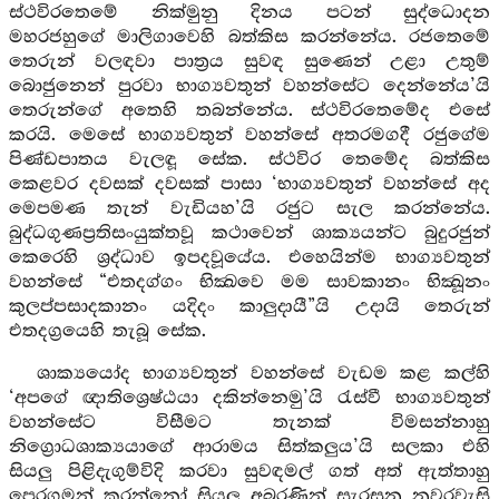
ස්ථවිරතෙමේ නික්මුනු දිනය පටන් සුද්ධොදන
මහරජහුගේ මාලිගාවෙහි බත්කිස කරන්නේය. රජතෙමේ
තෙරුන් වලඳවා පාත්‍රය සුවඳ සුණෙන් උළා උතුම්
බොජුනෙන් පුරවා භාග්‍යවතුන් වහන්සේට දෙන්නේය’යි
තෙරුන්ගේ අතෙහි තබන්නේය. ස්ථවිරතෙමේද එසේ
කරයි. මෙසේ භාග්‍යවතුන් වහන්සේ අතරමගදී රජුගේම
පිණ්ඩපාතය වැලඳූ සේක. ස්ථවිර තෙමේද බත්කිස
කෙළවර දවසක් දවසක් පාසා ‘භාග්‍යවතුන් වහන්සේ අද
මෙපමණ තැන් වැඩියහ’යි රජුට සැල කරන්නේය.
බුද්ධගුණප්‍රතිසංයුක්තවූ කථාවෙන් ශාක්‍යයන්ට බුදුරජුන්
කෙරෙහි ශ්‍රද්ධාව ඉපදවූයේය. එහෙයින්ම භාග්‍යවතුන්
වහන්සේ “එතදග්ගං භික්‍ඛවෙ මම සාවකානං භික්‍ඛූනං
කුලප්පසාදකානං යදිදං කාලුදායී”යි උදායි තෙරුන්
එතදග්‍රයෙහි තැබූ සේක.
ශාක්‍යයෝද භාග්‍යවතුන් වහන්සේ වැඩම කළ කල්හි
‘අපගේ ඥාතිශ්‍රෙෂ්ඨයා දකින්නෙමු’යි රැස්වී භාග්‍යවතුන්
වහන්සේට විසීමට තැනක් විමසන්නාහු
නිග්‍රොධශාක්‍යයාගේ ආරාමය සිත්කලුය’යි සලකා එහි
සියලු පිළිදැගුම්විදි කරවා සුවඳමල් ගත් අත් ඇත්තාහු
පෙරගමන් කරන්නෝ සියලු අබරණින් සැරසුනු නුවරවැසි