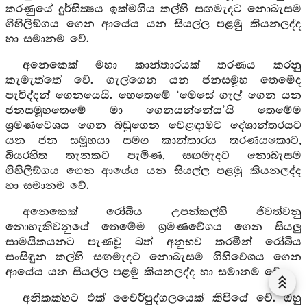
කරණුයේ දුර්භික්‍ෂය ඉක්මගිය කල්හි සඟමැදට නොබැසම
ගිහිලිඞ්ගය ගෙන ආයේය යන සියල්ල පළමු කියනලද්ද
හා සමානම වේ.
අනෙකෙක් මහා කාන්තාරයක් තරණය කරනු
කැමැත්තේ වේ. ගැල්ගෙන යන ජනසමූහ තෙමේද
පැවිද්දන් ගෙනයෙයි. හෙතෙමේ ‘මෙසේ ගැල් ගෙන යන
ජනසමූහතෙමේ මා ගෙනයන්නේය’යි තෙමේම
ශ්‍රමණවෙශය ගෙන බඩුගෙන වෙළඳාමට දේශාන්තරයට
යන ජන සමූහයා සමග කාන්තාරය තරණයකොට,
බියරහිත තැනකට පැමිණ, සඟමැදට නොබැසම
ගිහිලිඞ්ගය ගෙන ආයේය යන සියල්ල පළමු කියනලද්ද
හා සමානම වේ.
අනෙකෙක් රෝබිය උපන්කල්හි ජීවත්වනු
නොහැකිවනුයේ තෙමේම ශ්‍රමණවේශය ගෙන සියලු
සාමයිකයනට පැණවූ බත් අනුභව කරමින් රෝබිය
සංසිඳුන කල්හි සඟමැදට නොබැසම ගිහිවෙශය ගෙන
ආයේය යන සියල්ල පළමු කියනලද්ද හා සමානම වේ.
අනිකක්හට එක් වෛරීපුද්ගලයෙක් කිපියේ වේ. ඔහු