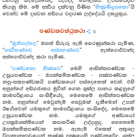
පිහිටනු කැමැත්තේද, පැවිද්ද නොලබයි. උපසම්පදාව
කියනු කිම. මේ අර්‍ත්‍ථය දක්වනු පිණිස “
භික්‍ඛුණිදූසකො
”යි
වෙන්ව මේ දසවන අඞ්ගය වදාරණ ලද්දේයයි දතයුතුය.
පණ්ඩකවත්ථුකථා
“
මුනිගල්ලෙ
” මහත් සිරුරු ඇති හෙරණුන්කරා පැමිණ,
“
හත්‍ථිභණ්ඩෙ අස්සභණ්ඩෙ
” ඇත්ගොව්වන්ද
අස්ගොව්වන්ද කරා පැමිණ.
“පණ්ඩකො භික්‍ඛවෙ
” මෙහි ආසිත්තපණ්ඩක -
උසූයපණ්ඩක - ඔපක්කමිකණ්ඩක - පක්‍ඛපණ්ඩක -
නපුංසකපණ්ඩකයි පණ්ඩකයෝ පස්දෙනෙක් වෙත්. එහි
අනුන්ගේ අඞ්ගජාතය මුවින් ගෙන ශුක්ල පානය කළහුගේ
කාමපරිළාහය සංසිඳීයේද, මෙතෙමේ ආසිත්තපණ්ඩක
නම. අනුන්ගේ මෙවුන්දම් සෙවුමක් දැකීමෙන් උපන්
ඊර්‍ෂ්‍යාවෙන් යමකුගේ කාමපරිළාහය සංසිඳේද, මෙතෙමේ
උසූයපණ්ඩක නම. යමකුගේ අණ්ඩයෝ
උපක්‍රමශක්තියෙන් කපාහරිණ ලද්දාහුද, හෙතෙමේ
ඔපක්කමිකපණ්ඩක නම. ඇතැම් එකෙක් අකුශල
විපාකානුභාවයෙන් කෘෂ්ණ පක්‍ෂයෙහි පණ්ඩකවේද, ශුක්ල