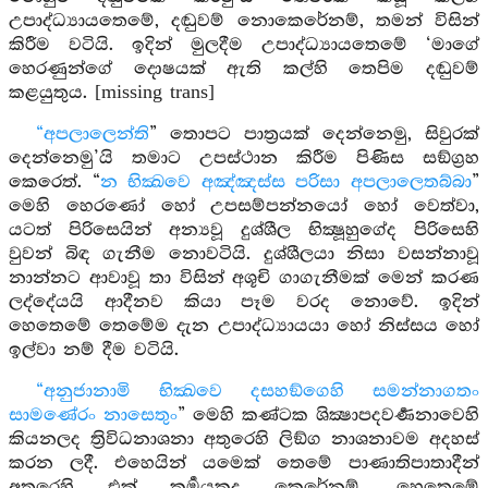
උපාද්ධ්‍යායතෙමේ, දඬුවම් නොකෙරේනම්, තමන් විසින්
කිරීම වටියි. ඉදින් මුලදීම උපාද්ධ්‍යායතෙමේ ‘මාගේ
හෙරණුන්ගේ දොෂයක් ඇති කල්හි තෙපිම දඬුවම්
කළයුතුය. [missing trans]
“අපලාලෙන්ති
” තොපට පාත්‍රයක් දෙන්නෙමු, සිවුරක්
දෙන්නෙමු’යි තමාට උපස්ථාන කිරීම පිණිස සඞ්ග්‍රහ
කෙරෙත්. “
න භික්‍ඛවෙ අඤ්ඤස්ස පරිසා අපලාලෙතබ්බා
”
මෙහි හෙරණෝ හෝ උපසම්පන්නයෝ හෝ වෙත්වා,
යටත් පිරිසෙයින් අන්‍යවූ දුශ්ශීල භික්‍ෂූහුගේද පිරිසෙහි
වුවන් බිඳ ගැනීම නොවටියි. දුශ්ශීලයා නිසා වසන්නාවූ
නාන්නට ආවාවූ තා විසින් අශූචි ගාගැනීමක් මෙන් කරණ
ලද්දේයයි ආදීනව කියා පෑම වරද නොවේ. ඉදින්
හෙතෙමේ තෙමේම දැන උපාද්ධ්‍යායයා හෝ නිස්සය හෝ
ඉල්වා නම් දීම වටියි.
“අනුජානාමි භික්‍ඛවෙ දසහඞ්ගෙහි සමන්නාගතං
සාමණේරං නාසෙතුං
” මෙහි කණ්ටක ශික්‍ෂාපදවර්‍ණනාවෙහි
කියනලද ත්‍රිවිධනාශනා අතුරෙහි ලිඞ්ග නාශනාවම අදහස්
කරන ලදී. එහෙයින් යමෙක් තෙමේ පාණාතිපාතාදීන්
අතුරෙහි එක් කර්‍මයකුදු කෙරේනම්, හෙතෙමේ