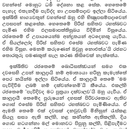
වහන්සේ මොහුට ධර්‍ම දේශනා කළ සේක. හෙතෙමේ
පැහැද එතැනදීම පැවිද්ද හා උපසම්පදාව ඉල්ලා සිටියේය.
ඉක්බිති භාග්‍යවතුන් වහන්සේ ඔහු එහි භික්‍ෂුපසම්පදාවෙන්
උපසපන් කළසේක. හෙතෙමේ පිරිස් සහිතව රහත්බවට
පැමිණ එහිම ඵලසමාපත්තිසුඛය විදිමින් විසූයේය.
රජතෙමේ ඒ උපායයෙන්ම අන්දූතයන් අටදෙනකු යැවීය.
ඒ සියල්ලෝද පිරිස් සහිතව එසේම රහත්බවට පැමිණ
එහිම විසූහ. මෙනම් කරුණෙන් ඔවුහු නොඑත්ය’යි රජහට
තොරතුරු පමණකුත් සැල කරණ කිසිවෙක් නැත්තේය.
ඉක්බිතිව රජතෙමේ බොධිසත්ත්‍වයන් සමග එක
දවසෙහි උපන් කාලුදායි නම් අමාත්‍යයා හරිනු කැමැත්තේ
පෙර නයින්ම ඉල්ලා සිටියේය. ඒ කාලුදායී තෙමේ ‘මම
පැවිදිවීම ලබම් නම් දක්වන්නෙමි’යි කීයේය. එකල්හි
රජතෙමේ ‘පැවිදිවද මට පුත්‍රයා දක්වාලව’යි ඔහු යැවීය. ඒ
කාලුදායී තෙමේද පුරුෂයන් දහසක් පිරිවරකොට ඇතිව
ගොස් එසේම පිරිස් සහිතව රහත්බවට පැමිණියේය. ඒ
ඇමති තෙමේ එක් දවසක් දනවුවැසි මිනිසුන් රැස්කළ
සියලු සස්‍ය ඇති කල්හි, හළ කර්‍මාන්ත ඇතිකල්හි, දිය
ගොඩ හටගන්නා මල් මොනවට පිපුනු කල්හි, පිළිපැදීමට