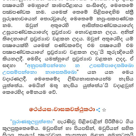
පක්‍ෂයෙහි මොහුගේ කාමපරිළාහය සංසිඳේද, මෙතෙමේ
පක්‍ඛපණ්ඩක නම. යමෙක් තෙමේ පිළිසඳෙහිම ස්ත්‍රී
පුරුෂභාවයෙන් තොරවූයේද මෙතෙමේ නපුංසකපණ්ඩක
නම. ඔවුන් අතුරෙහි ආසිත්තපණ්ඩකයාගේද
උසූයපණ්ඩකයාගේද ප්‍රව්‍රජ්‍යාව නොවළකන ලදය. අනික්
තිදෙනාගේ ප්‍රව්‍රජ්‍යාව වළකන ලදය. ඔවුන් අතුරෙහිද යම්
පක්‍ෂයෙක්හි යමෙක් පණ්ඩකවේද එම පක්‍ෂයෙහි එම
පක්‍ෂපණ්ඩකයාගේ ප්‍රව්‍රජ්‍යාව වළකන ලදැ’යි කුරුන්‍දියෙහි
කියනලදී. මෙහිද යමක්හුගේ ප්‍රව්‍රජ්‍යාව වළකන ලදද, ඒ
සඳහා “
අනුපසම්පන්නො න උපසම්පාදෙතබ්බො
උපසම්පන්නො නාසෙතබ්බො
” යන යන මෙය
වදාරණලදී. මෙතෙමේද ලිඞ්ගනාසනයෙන්ම නැසිය
යුත්තේය. මෙයින් මතු නැසිය යුත්තේය’යි වදාළවුන්
කෙරෙහිද මේනයම වේ.
ථෙය්යසංවාසකවත්ථුකථා
“පුරාණකුලපුත්තො
” පැරණිවූ පිළිවෙළින් පිරිහීමට ගිය
කුලපුත්‍රතෙමේය. මවුපසින් හා පියපසින්, මවුපියන් සහිත
සියලු නෑයෝ ක්‍ෂයවූවාහු නැසුනාහු මළාහු මොහුටනුයි