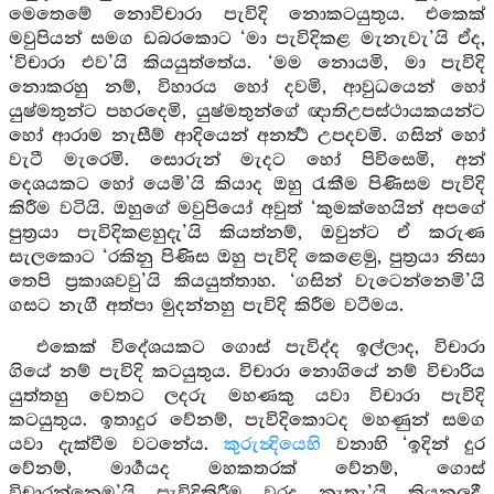
මෙතෙමේ නොවිචාරා පැවිදි නොකටයුතුය. එකෙක්
මවුපියන් සමග ඩබරකොට ‘මා පැවිදිකළ මැනැවැ’යි ඒද,
‘විචාරා එව’යි කියයුත්තේය. ‘මම නොයමි, මා පැවිදි
නොකරහු නම්, විහාරය හෝ දවමි, ආවුධයෙන් හෝ
යුෂ්මතුන්ට පහරදෙමි, යුෂ්මතුන්ගේ ඥාතිඋපස්ථායකයන්ට
හෝ ආරාම නැසීම් ආදියෙන් අනර්‍ත්‍ථ උපදවමි. ගසින් හෝ
වැටී මැරෙමි. සොරුන් මැදට හෝ පිවිසෙමි, අන්
දෙශයකට හෝ යෙමි’යි කියාද ඔහු රැකීම පිණිසම පැවිදි
කිරීම වටියි. ඔහුගේ මවුපියෝ අවුත් ‘කුමක්හෙයින් අපගේ
පුත්‍රයා පැවිදිකළහුදැ’යි කියත්නම්, ඔවුන්ට ඒ කරුණ
සැලකොට ‘රකිනු පිණිස ඔහු පැවිදි කෙළෙමු, පුත්‍රයා නිසා
තෙපි ප්‍රකාශවවු’යි කියයුත්තාහ. ‘ගසින් වැටෙන්නෙමි’යි
ගසට නැගී අත්පා මුදන්නහු පැවිදි කිරීම වටීමය.
එකෙක් විදේශයකට ගොස් පැවිද්ද ඉල්ලාද, විචාරා
ගියේ නම් පැවිදි කටයුතුය. විචාරා නොගියේ නම් විචාරිය
යුත්තහු වෙතට ලදරු මහණකු යවා විචාරා පැවිදි
කටයුතුය. ඉතාදුර වේනම්, පැවිදිකොටද මහණුන් සමග
යවා දැක්වීම වටනේය.
කුරුන්‍දියෙහි
වනාහි ‘ඉදින් දුර
වේනම්, මාර්‍ගයද මහකතරක් වේනම්, ගොස්
විචාරන්නෙමු’යි පැවිදිකිරීම වරද නැතැ’යි කියනලදී.