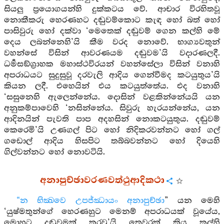
සියලු ප්‍රයොගයන්හි දුක්කටය වේ. ආචාර විරහිතවූ
නොකීකරු හෙරණහට දඬුවම්කොට කැඳ හෝ බත් හෝ
පාසිවුරු හෝ දක්වා ‘මෙතෙක් දඬුවම් ගෙන කල්හි මේ
දෙය ලබන්නෙහි’යි කීම වරද නොවේ. භාග්‍යවතුන්
වහන්සේ විසින් ආවරණයම දඬුවම’යි වදාරණලදී.
ධර්‍මසඞ්ග්‍රාහක මහාස්ථවිරයන් වහන්සේලා විසින් වනාහි
අපරාධයට සුදුසුවූ දරවැලි ආදිය ගෙන්වීමද කටයුතුය’යි
කියන ලදී. එහෙයින් එය කටයුත්තේය. එද වනාහි
‘සසුනෙහි ඇලෙන්නේය. දොසින් වළකින්නේයයි යන
අනුකම්පාවෙහි ‘නසින්නේය. සිවුරු හැරයන්නේය, යන
ආදිනයින් පැවති පාප අදහසින් නොකටයුතුය. දඬුවම්
කෙරෙමි’යි උණගල් පිට හෝ නිදිකරවන්නට හෝ ගල්
ගඩොල් ආදිය හිසපිට තබ්බවන්නට හෝ දියෙහි
ගිල්වන්නට හෝ නොවටියි.
අනාපුච්ඡාවරණවත්ථුආදිකථා
“න භික්‍ඛවෙ උපජ්ඣායං අනාපුච්ඡා
” යන මෙහි
‘යුෂ්මතුන්ගේ හෙරණහුට මෙනම් අපරාධයක් වූයේය,
මොහුට දඬුවමක් කරවු’යි තෙවරක් කියූ කල්හි