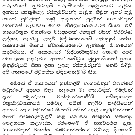
තරුණයන්, නුවරවැසි තරුණියන්ද පළමුකොට යැවූහ.
ඉන්පසු රජකුමරුද රජකුමරියන්ද යැවූහ. ඔවුන් අතර තුමූ
ගොස් සුවඳමල් සුණු ආදියෙන් පුදමින් භාග්‍යවතුන්
වහන්සේ වැඩමවා ගෙණ නිග්‍රොධාරාමයටම ගියහ. එහි
භාග්‍යවතුන් වහන්සේ විසිදහසක් රහතුන් විසින් පිරිවරණ
ලද්දාහු, පැණවූ, උතුම් බුද්ධාසනයෙහි වැඩහුන් සේක.
ශාක්‍යයෝ මානය ස්වභාවයකොට ඇත්තාහු මානයෙන්
තදවගියහ. ඒ ශාක්‍යයෝ ‘සිද්ධාර්‍ත්‍ථකුමාර තෙමේ අපට
වඩා ඉතා ලදරුමය. අපගේ කනිටුය. බුහුනනියගේ පුත්‍රය.
මුනුබුරුයයි සිතා ඉතා ලදරු රජකුමරුන්ට ‘තෙපි වඳිවු,
අපි තොපගේ පිටුපසින් හිඳින්නෙමු’යි කීහ.
මෙසේ ඒ ශාක්‍යයන් හුන්කල්හි භාග්‍යවතුන් වහන්සේ
ඔවුන්ගේ අදහස බලා ‘නෑයෝ මා නොවඳිත්, එබැවින්
දැන් ඔවුන්ලවා වන්දවන්නෙමි’යි අභිඥාපාදක
චතුර්‍ත්‍ථද්ධ්‍යානයට සමවැද එයින් නැගිට සෘද්ධියෙන්
අහසට නැග ඔවුන්ගේ හිසෙහි පයින් වැලි වගුරුවන්නාක්
මෙන් ගඩඹරුක්මුල්හි කළ යමාමහ පෙළහර සමානවූ
පෙළහරක් කළසේක. රජතෙමේ ඒ ආශ්චර්‍ය්‍යය දැක,
‘භාග්‍යවතුන් වහන්ස ඔබවහන්සේගේ මඞ්ගල දිනයෙහි