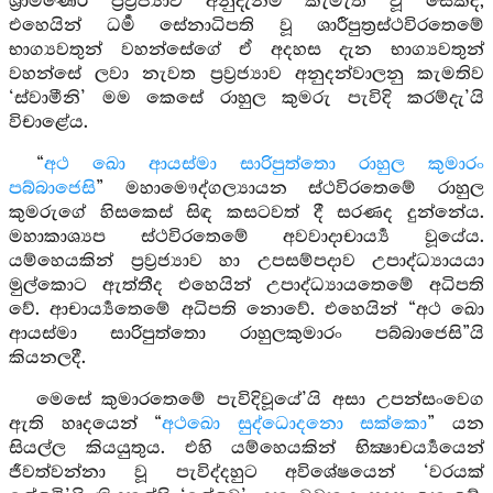
ශ්‍රාමණේර ප්‍රව්‍රජ්‍යාව අනුදැනීම කැමැති වූ සේක්ද,
එහෙයින් ධර්‍ම සේනාධිපති වූ ශාරීපුත්‍රස්ථවිරතෙමේ
භාග්‍යවතුන් වහන්සේගේ ඒ අදහස දැන භාග්‍යවතුන්
වහන්සේ ලවා නැවත ප්‍රව්‍රජ්‍යාව අනුදන්වාලනු කැමතිව
‘ස්වාමීනි’ මම කෙසේ රාහුල කුමරු පැවිදි කරම්දැ’යි
විචාළේය.
“
අථ ඛො ආයස්මා සාරිපුත්තො රාහුල කුමාරං
පබ්බාජෙසි
” මහාමෞද්ගල්‍යායන ස්ථවිරතෙමේ රාහුල
කුමරුගේ හිසකෙස් සිඳ කසටවත් දී සරණද දුන්නේය.
මහාකාශ්‍යප ස්ථවිරතෙමේ අවවාදාචාර්‍ය්‍ය වූයේය.
යම්හෙයකින් ප්‍රව්‍රජ්‍යාව හා උපසම්පදාව උපාද්ධ්‍යායයා
මුල්කොට ඇත්තීද එහෙයින් උපාද්ධ්‍යායතෙමේ අධිපති
වේ. ආචාර්‍ය්‍යතෙමේ අධිපති නොවේ. එහෙයින් “අථ ඛො
ආයස්මා සාරිපුත්තො රාහුලකුමාරං පබ්බාජෙසි”යි
කියනලදී.
මෙසේ කුමාරතෙමේ පැවිදිවූයේ’යි අසා උපන්සංවෙග
ඇති හෘදයෙන් “
අථඛො සුද්ධොදනො සක්කො
” යන
සියල්ල කියයුතුය. එහි යම්හෙයකින් භික්‍ෂාචර්‍ය්‍යයෙන්
ජීවත්වන්නා වූ පැවිද්දහුට අවිශේෂයෙන් ‘වරයක්