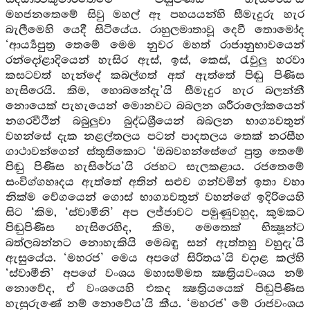
මහජනතෙමේ සිවු මහල් ඈ පහයයන්හි සීමැදුරු හැර
බැලීමෙහි යෙදී සිටියේය. රාහුලමාතාවූ දෙවී තොමෝද
‘ආර්‍ය්‍යපුත්‍ර තෙමේ මෙම නුවර මහත් රාජානුභාවයෙන්
රන්දෝළාදියෙන් හැසිර ඇස්, ඉස්, කෙස්, රැවුලු හරවා
කසටවත් හැන්දේ කබල්ගත් අත් ඇත්තේ පිඬු පිණිස
හැසිරෙයි. කිම, හොබනේදැ’යි සීමැදුර හැර බලන්නී
නොයෙක් පැහැයෙන් මොනවට බබලන ශරීරාලෝකයෙන්
නගරවීථීන් බබුලුවා බුද්ධශ්‍රීයෙන් බබලන භාග්‍යවතුන්
වහන්සේ දැක නළල්තලය පටන් පාදතලය තෙක් නරසීහ
ගාථාවන්ගෙන් ස්තුතිකොට ‘ඔබවහන්සේගේ පුත්‍ර තෙමේ
පිඬු පිණිස හැසිරේය’යි රජහට සැලකළාය. රජතෙමේ
සංවිග්ගහෘදය ඇත්තේ අතින් සළුව ගන්වමින් ඉතා වහා
නික්ම වේගයෙන් ගොස් භාග්‍යවතුන් වහන්ගේ ඉදිරියෙහි
සිට ‘කිම, ‘ස්වාමීනි’ අප ලජ්ජාවට පමුණුවහුද, කුමකට
පිඬුපිණිස හැසිරෙහිද, කිම, මෙතෙක් භික්‍ෂූන්ට
බත්ලබන්නට නොහැකියි මෙබඳු සන් ඇත්තහු වහුදැ’යි
ඇසුයේය. ‘මහරජ’ මෙය අපගේ සිරිතය’යි වදාළ කල්හි
‘ස්වාමීනි’ අපගේ වංශය මහාසම්මත ක්‍ෂත්‍රියවංශය නම්
නොවේද, ඒ වංශයෙහි එකද ක්‍ෂත්‍රියයෙක් පිඬුපිණිස
හැසුරුණේ නම් නොවේය’යි කීය. ‘මහරජ’ මේ රාජවංශය