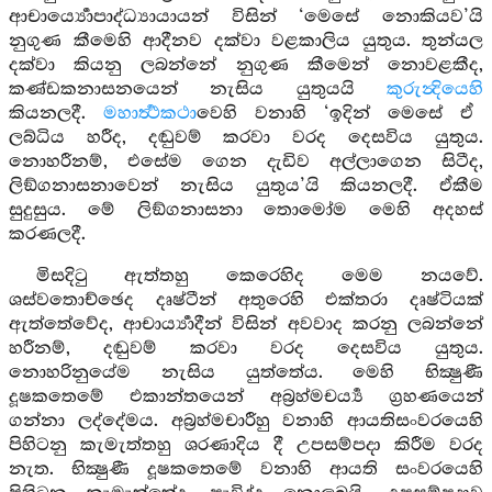
ආචාර්‍ය්‍යොපාද්ධ්‍යායායන් විසින් ‘මෙසේ නොකියව’යි
නුගුණ කීමෙහි ආදීනව දක්වා වළකාලිය යුතුය. තුන්යල
දක්වා කියනු ලබන්නේ නුගුණ කීමෙන් නොවළකීද,
කණ්ඩකනාසනයෙන් නැසිය යුතුයයි
කුරුන්‍දියෙහි
කියනලදී.
මහාර්‍ත්‍ථකථා
වෙහි වනාහි ‘ඉදින් මෙසේ ඒ
ලබ්ධිය හරීද, දඬුවම් කරවා වරද දෙසවිය යුතුය.
නොහරීනම්, එසේම ගෙන දැඩිව අල්ලාගෙන සිටීද,
ලිඞ්ගනාසනාවෙන් නැසිය යුතුය’යි කියනලදී. ඒකීම
සුදුසුය. මේ ලිඞ්ගනාසනා තොමෝම මෙහි අදහස්
කරණලදී.
මිසදිටු ඇත්තහු කෙරෙහිද මෙම නයවේ.
ශස්වතොච්ඡෙද දෘෂ්ටීන් අතුරෙහි එක්තරා දෘෂ්ටියක්
ඇත්තේවේද, ආචාර්‍ය්‍යාදීන් විසින් අවවාද කරනු ලබන්නේ
හරීනම්, දඬුවම් කරවා වරද දෙසවිය යුතුය.
නොහරිනුයේම නැසිය යුත්තේය. මෙහි භික්‍ෂුණී
දූෂකතෙමේ එකාන්තයෙන් අබ්‍රහ්මචර්‍ය්‍ය ග්‍රහණයෙන්
ගන්නා ලද්දේමය. අබ්‍රහ්මචාරීහු වනාහි ආයතිසංවරයෙහි
පිහිටනු කැමැත්තහු ශරණාදිය දී උපසම්පදා කිරීම වරද
නැත. භික්‍ෂුණී දූෂකතෙමේ වනාහි ආයති සංවරයෙහි