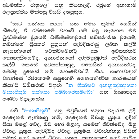
අධිමත්තං රාහුලෙ” යනු කියනලදී. රජුගේ අනාගාමී
ඵලප්‍රාප්තිය මින්පසු වීයයි දතයුතුය.
“සාධු භන්තෙ අය්‍යා” යන මෙය කුමක් හෙයින්
කීයේද, ඒ රජතෙමේ වනාහි යම් බඳු තැනෙක මම
බුද්ධමාමක වූයෙමි ධර්‍මාමාමකවූයේ සඞ්ඝමාමක වූයෙම්,
තමන්ගේ ප්‍රියතර පුත්‍රයන් පැවිදිකරණු ලබන කල්හි
නෑයන්ගෙන් වෙන්වීමෙන්වූ දුක ඉවසන්නට
නොහැකියෙම්ද, අන්‍යජනයෝ දරුමුනුබුරන් පැවිදිකරන
කල්හි කෙසේ ඉවසන්නාහුද, එහෙයින් අන්‍යයන්ටද,
මෙබඳු දුකෙක් නම් නොවේවා’යි කීය. භාග්‍යවතුන්
වහන්සේ ‘රජතෙමේ සසුනෙහි නෛර්‍ය්‍යාර්‍ත්‍ථක කාරණයක්
කියා’යි ධර්‍මකථාව වදාරා “
න භික්‍ඛවෙ අනනුඤ්ඤාතො
මාතාපිතූහි පුත්තො පබ්බාජෙතබ්බො”
යන භික්‍ෂාපදය
පණවා වදාළසේක.
එහි “
මාතාපිතූහි
” යනු මවුපියන් සඳහා වදාරණ ලදී.
දෙදෙනම ඇත්තාහු නම්, දෙදෙනම විචාළ යුතුය. ඉදින්
පියා මළේ වේද, මව හෝ මළාද, යමෙක් ජීවත්වේද, ඔහු
විචාළ යුතුය. පැවිදිවද විචාළ යුතුමය. විචාරන්නහු විසින්
තමන් හෝ ගොස් විචාළ යුතුය. අනෙකෙක් හෝ යැවිය