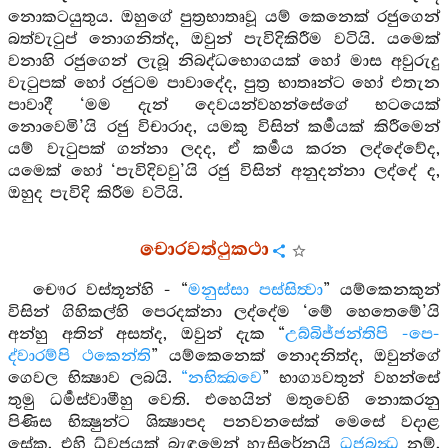
නොකටයුතුය. ඔහුගේ පුත්‍රභාතෘවූ යම් කෙනෙක් රජුගෙන්
බත්වැටුප් නොගනිත්ද, ඔවුන් පැවිදිකිරීම වටියි. යමෙක්
වනාහි රජුගෙන් ලැබූ නිබද්ධභොගයක් හෝ මාස අවුරුදු
වැටුපක් හෝ රජුටම පාවාදේද, පුත්‍ර භාතෘන්ට හෝ එතැන
පාවාදී ‘මම දැන් දෙවයන්වහන්සේගේ භටයෙක්
නොවෙමි’යි රජු විචාරාද, යමකු විසින් කර්‍මයක් කිරීමෙන්
යම් වැටුපක් ගන්නා ලදද, ඒ කර්‍මය කරන ලද්දේවේද,
යමෙක් හෝ ‘පැවිදිවවු’යි රජු විසින් අනුදන්නා ලද්දේ ද,
ඔහුද පැවිදි කිරීම වටියි.
චොරවත්ථුකථා
චෞර වස්තූන්හි - “
මනුස්සා පස්සිත්‍වා
” යම්කෙනකුන්
විසින් ගිහිකල්හි පෙරදක්නා ලද්දේම ‘මේ හෙතෙමේ’යි
අන්හු අතින් අසත්ද, ඔවුන් දැක “
උබ්බිජ්ජන්තිපි -පෙ-
ද්වාරම්පි ථකෙන්ති
” යම්කෙනෙක් නොදනිත්ද, ඔවුන්ගේ
ගෙවල භික්‍ෂාව ලබයි.
“නභික්‍ඛවෙ
” භාග්‍යවතුන් වහන්සේ
තුමු ධර්‍මස්වාමීහු වෙති. එහෙයින් මතුවෙහි නොකරනු
පිණිස භික්‍ෂුන්ට ශික්‍ෂාපද පනවනසේක් මෙසේ වදාළ
සේක. එහි ධ්වජයක් බැඳමෙන් හැසිරේනුයි
ධජබන්‍ධ
නම්.