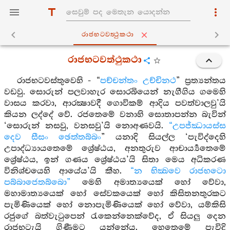
රාජභටවත්‍ථුකථා
රාජභටවත්ථුකථා
රාජභටවස්තුවෙහි - “
පච්චන්තං උච්චිනථ
” ප්‍රත්‍යන්තය
වඩවු. සොරුන් පලවාහැර සොරබියෙන් නැගීගිය ගමෙහි
වාසය කරවා, ආරක්‍ෂාවදී ගොවිකම් ආදිය පවත්වාලවු’යි
කියන ලද්දේ වේ. රජතෙමේ වනාහි සොතාපන්න බැවින්
‘සොරුන් නසවු, වනසවු’යි නොඅණවයි.
“උපජ්ඣායස්ස
දෙව සීසං ඡෙත්තබ්බං
” යනාදි සියල්ල ‘පැවිද්දෙහි
උපාද්ධ්‍යායතෙමේ ශ්‍රේෂ්ඨය, අනතුරුව ආචාර්‍ය්‍යතෙමේ
ශ්‍රේෂ්ඨය, ඉන් ගණය ශ්‍රේෂ්ඨය’යි සිතා මෙය අධිකරණ
විනිශ්චයෙහි ආයේය’යි කීහ.
“න භික්‍ඛවෙ රාජභටො
පබ්බාජෙතබ්බො”
මෙහි අමාත්‍යයෙක් හෝ වේවා,
මහාමාත්‍යයෙක් හෝ සේවකයෙක් හෝ කිසිතනතුරකට
පැමිණියෙක් හෝ නොපැමිණියෙක් හෝ වේවා, යම්කිසි
රජුගේ බත්වැටුපෙන් රැකෙන්නෙක්වේද, ඒ සියලු දෙන
රාජභටැයි ගිණීමට යන්නේය. හෙතෙමේ පැවිදි