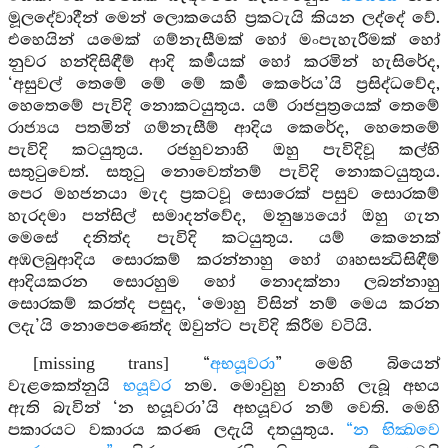
මූලදේවාදීන් මෙන් ලොකයෙහි ප්‍රකටැයි කියන ලද්දේ වේ.
එහෙයින් යමෙක් ගම්නැසීමක් හෝ මංපැහැරීමක් හෝ
නුවර හන්දිසිඳීම් ආදි කර්‍මයක් හෝ කරමින් හැසිරේද,
‘අසුවල් තෙමේ මේ මේ කර්‍ම කෙරේය’යි ප්‍රසිද්ධවේද,
හෙතෙමේ පැවිදි නොකටයුතුය. යම් රාජපුත්‍රයෙක් තෙමේ
රාජ්‍යය පතමින් ගම්නැසීම් ආදිය කෙරේද, හෙතෙමේ
පැවිදි කටයුතුය. රජහුවනාහි ඔහු පැවිදිවූ කල්හි
සතුටුවෙත්. සතුටු නොවෙත්නම් පැවිදි නොකටයුතුය.
පෙර මහජනයා මැද ප්‍රකටවූ සොරෙක් පසුව සොරකම්
හැරදමා පන්සිල් සමාදන්වේද, මනුෂ්‍යයෝ ඔහු ගැන
මෙසේ දනිත්ද පැවිදි කටයුතුය. යම් කෙනෙක්
අඹලබුආදිය සොරකම් කරන්නාහු හෝ ගෘහසන්‍ධිසිඳීම්
ආදියකරන සොරහුම හෝ නොදක්නා ලබන්නාහු
සොරකම් කරත්ද පසුද, ‘මොහු විසින් නම් මෙය කරන
ලදැ’යි නොපෙණෙත්ද ඔවුන්ට පැවිදි කිරීම වටියි.
[missing trans] “
අභයූවරා
” මෙහි බියෙන්
වැළකෙත්නුයි
භයූවර
නම. මොවුහු වනාහි ලැබූ අභය
ඇති බැවින් ‘න භයූවරා’යි අභයූවර නම් වෙති. මෙහි
පකාරයට වකාරය කරණ ලදැයි දතයුතුය.
“න භික්‍ඛවෙ