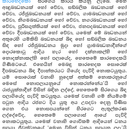
කාරභෙදකො”
සිරගෙය කාරයි කියනු ලැබේ. මෙහි
අන්‍දුබන්‍ධනයක් හෝ වේවා, සඞ්ඛලික බන්‍ධනයක් හෝ
වේවා, රජ්ජුබන්‍ධනයක් හෝ වේවා, ගාමබන්‍ධනයක් හෝ
වේවා, නිගමබන්‍ධනයක් හෝ වේවා, නගරබන්‍ධනයක් හෝ
වේවා, පුරිසගුත්තියක් හෝ වේවා, ජනපදබන්‍ධනයක් හෝ
වේවා දීපබන්‍ධනයක් හෝ වේවා, යමෙක් මේ බන්‍ධනයන්
අතුරෙහි යම්කිසි බන්‍ධනයක් බිඳ හෝ සඞ්ඛලික බන්‍ධනය
සිඳ හෝ රජ්ජුබන්‍ධනය මුදා හෝ ග්‍රාමබන්‍ධනාදීන්ගේ
දොරකොටු ආදිය හැර හෝ දක්නාකල්හි හෝ
නොදක්නාකල්හි හෝ පලායේද, හෙතෙමේ කාරභෙදකයි
ගිණීමටයේ. එහෙයින් මෙබඳු කාරභෙදක සොරෙක්
දීපබන්‍ධනය බිඳ දීපාන්තරයට ගියේද පැවිදි නොකටයුතුය.
යම් සොරොක් වනාහි හුදෙක් අත්කම් නොකරනුයේ
මෙසේ නොපලායනුයේ නොකරන්නේය’යි හෝ
රාජයුක්තාදීන් විසින් බඳින ලද්දේ, හෙතෙමේ සිරගෙය බිඳ
පලාගියේද පැවිදි කටයුතුය. යමෙක් වනාහි ගම් නියම්ගම්
පටුන ආදිය රජහට දිය යුතු අය උපදවා දෙනු පිණිස
ගෙන එය නොසපයන්නේ හිරගෙට ඇතුල්කරණ
ලද්දේවේද, හෙතෙමේ පලාගොස් ආයේ පැවිදි
නොකටයුතුය. යමෙක් වනාහි ගොවිකම් ආදියෙන් ධනය
සපයා ජීවත්වනුයේ ‘මොහු විසින් ධනය සපයන ලදැ’යි