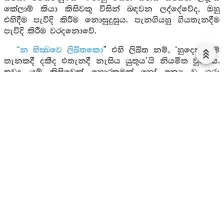
කේලාම් කියා කිසිවකු විසින් බඳවන ලද්දේවේද, ඔහු
එහිදීම පැවිදි කිරීම නොසුදුසුය. පැනගියහු ගියතැනදීම
පැවිදි කිරීම වරදනොවේ.
“න භික්‍ඛවෙ ලිඛිතකො
” එහි ලිඛිත නම්, ‘හුදෙක් යම්
තැනකදී දකීද එතැනදී නැසිය යුතුය’යි නියමිත වූයේය.
තවද යම් කිසිවෙක් හොරකමක් හෝ අන්‍ය වූ ගරු
රාජපරාධයක් හෝ කොට පලාගියේද, රජතෙමේද, ඔහු,
පතෙක හෝ පොතක හෝ මෙනම් තෙමේ යම් තැනකදී
දක්නා ලැබේද, එහිදී අල්ලාගෙන මැරියයුතුය’යි හෝ
මොහුගේ අත්පා ආදිය සිඳිය සිඳිය යුතුය. මෙතෙක් දඩ
ගෙන්විය යුතුය’යි හෝ ලියවා තබාද, මෙතෙමේ ද
ලිඛිතක
නම. හෙතෙමේ පැවිදි නොකටයුතුය.
“
කසාහතො කතදණ්ඩකම්මො
” මෙහි යමෙක්
වචනපෙසනාදිය නොකරන්නේ හිංසා කරනු ලැබේද,
හෙතෙමේ කළ දඬුවම් ඇත්තේ නොවේ. යමෙක් වනාහි
අය උපදවා දෙනු පිණිස හෝ අන් පරිද්දෙකින් හෝ
කිසිවක් ගෙන ආ නැවත දෙන්නට නොහැකිවනුයේ ‘තට
මේ දඬුවම වේවා’යි තළන කසවලින් හෝ හිංසා කරනු
ලැබේද, මෙතෙමේ කසයෙන් තළන ලද්දේ කළදඬුවම්