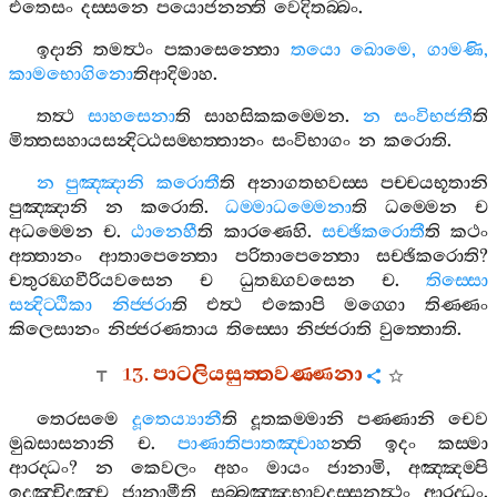
එතෙසං
දස‍්සනෙ
පයොජනන‍්ති
වෙදිතබ‍්බං
.
ඉදානි
තමත්‍ථං
පකාසෙන‍්තො
තයො
ඛොමෙ
,
ගාමණි
,
කාමභොගිනො
තිආදිමාහ
.
තත්‍ථ
සාහසෙනා
ති
සාහසිකකම‍්මෙන
.
න
සංවිභජතී
ති
මිත‍්තසහායසන්‍දිට‍්ඨසම‍්භත‍්තානං
සංවිභාගං
න
කරොති
.
න
පුඤ‍්ඤානි
කරොතී
ති
අනාගතභවස‍්ස
පච‍්චයභූතානි
පුඤ‍්ඤානි
න
කරොති
.
ධම‍්මාධම‍්මෙනා
ති
ධම‍්මෙන
ච
අධම‍්මෙන
ච
.
ඨානෙහී
ති
කාරණෙහි
.
සච‍්ඡිකරොතී
ති
කථං
අත‍්තානං
ආතාපෙන‍්තො
පරිතාපෙන‍්තො
සච‍්ඡිකරොති
?
චතුරඞ‍්ගවීරියවසෙන
ච
ධුතඞ‍්ගවසෙන
ච
.
තිස‍්සො
සන්‍දිට‍්ඨිකා
නිජ‍්ජරා
ති
එත්‍ථ
එකොපි
මග‍්ගො
තිණ‍්ණං
කිලෙසානං
නිජ‍්ජරණතාය
තිස‍්සො
නිජ‍්ජරාති
වුත‍්තොති
.
13.
පාටලියසුත‍්තවණ‍්ණනා
තෙරසමෙ
දූතෙය්‍යානී
ති
දූතකම‍්මානි
පණ‍්ණානි
චෙව
මුඛසාසනානි
ච
.
පාණාතිපාතඤ‍්චාහ
න‍්ති
ඉදං
කස‍්මා
ආරද‍්ධං
?
න
කෙවලං
අහං
මායං
ජානාමි
,
අඤ‍්ඤම‍්පි
ඉදඤ‍්චිදඤ‍්ච
ජානාමීති
සබ‍්බඤ‍්ඤුභාවදස‍්සනත්‍ථං
ආරද‍්ධං
.