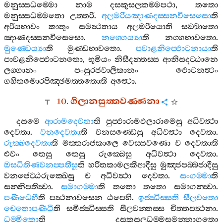
මනුස‍්සධම‍්මො
නාම
දසකුසලකම‍්මපථා
,
තතො
මනුස‍්සධම‍්මතො
උත‍්තරි
.
අලමරියඤාණදස‍්සනවිසෙසො
ති
අරියභාවං
කාතුං
සමත්‍ථතාය
අලමරියොති
සඞ‍්ඛාතො
ඤාණදස‍්සනවිසෙසො
.
නග‍්ගෙය්‍යා
ති
නග‍්ගභාවතො
.
මුණ‍්ඩෙය්‍යා
ති
මුණ‍්ඩභාවතො
.
පවාළනිප‍්ඵොටනායා
ති
පාවළනිප‍්ඵොටනතො
,
භූමියං
නිසීදන‍්තස‍්ස
ආනිසදට‍්ඨානෙ
ලග‍්ගානං
පංසුරජවාලිකානං
ඵොටනත්‍ථං
ගහිතමොරපිඤ‍්ඡමත‍්තතොති
අත්‍ථො
.
10.
ගිලානසුත‍්තවණ‍්ණනා
දසමෙ
ආරාමදෙවතා
ති
පුප‍්ඵාරාමඵලාරාමෙසු
අධිවත්‍ථා
දෙවතා
.
වනදෙවතා
ති
වනසණ‍්ඩෙසු
අධිවත්‍ථා
දෙවතා
.
රුක‍්ඛදෙවතා
ති
මත‍්තරාජකාලෙ
වෙස‍්සවණො
ච
දෙවතාති
එවං
තෙසු
තෙසු
රුක‍්ඛෙසු
අධිවත්‍ථා
දෙවතා
.
ඔසධිතිණවනප‍්පතීසූ
ති
හරීතකාමලකීආදීසු
මුඤ‍්ජපබ‍්බජාදීසු
වනජෙට‍්ඨරුක‍්ඛෙසු
ච
අධිවත්‍ථා
දෙවතා
.
සංගම‍්මා
ති
සන‍්නිපතිත්‍වා
.
සමාගම‍්මා
ති
තතො
තතො
සමාගන‍්ත්‍වා
.
පණිධෙහී
ති
පත්‍ථනාවසෙන
ඨපෙහි
.
ඉජ‍්ඣිස‍්සති
සීලවතො
චෙතොපණිධී
ති
සමිජ‍්ඣිස‍්සති
සීලවන‍්තස‍්ස
චිත‍්තපත්‍ථනා
.
ධම‍්මිකො
ති
දසකුසලධම‍්මසමන‍්නාගතො