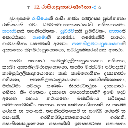
12.
රාසියසුත‍්තවණ‍්ණනා
ද‍්වාදසමෙ
රාසියො
ති
රාසිං
කත්‍වා
පඤ‍්හස‍්ස
පුච‍්ඡිතත‍්තා
රාසියොති
එවං
ධම‍්මසඞ‍්ගාහකත්‍ථෙරෙහි
ගහිතනාමො
.
තපස‍්සි
න‍්ති
තපනිස‍්සිතකං
.
ලූඛජීවි
න‍්ති
ලූඛජීවිකං
.
අන‍්තා
ති
කොට‍්ඨාසා
.
ගාමො
ති
ගාම‍්මො
.
ගම‍්මොතිපි
පාඨො
,
ගාමවාසීනං
ධම‍්මොති
අත්‍ථො
.
අත‍්තකිලමථානුයොගො
ති
අත‍්තනො
කිලමථානුයොගො
,
සරීරදුක‍්ඛකරණන‍්ති
අත්‍ථො
.
කස‍්මා
පනෙත්‍ථ
කාමසුඛල‍්ලිකානුයොගො
ගහිතො
,
කස‍්මා
අත‍්තකිලමථානුයොගො
,
කස‍්මා
මජ‍්ඣිමා
පටිපදාති
?
කාමසුඛල‍්ලිකානුයොගො
තාව
කාමභොගීනං
දස‍්සනත්‍ථං
ගහිතො
,
අත‍්තකිලමථානුයොගො
තපනිස‍්සිතකානං
,
මජ‍්ඣිමා
පටිපදා
තිණ‍්ණං
නිජ‍්ජරවත්‍ථූනං
දස‍්සනත්‍ථං
ගහිතා
.
කිං
එතෙසං
දස‍්සනෙ
පයොජනන‍්ති
?
ඉමෙ
ද‍්වෙ
අන‍්තෙ
පහාය
තථාගතො
මජ‍්ඣිමාය
පටිපදාය
සම‍්මාසම‍්බොධිං
පත‍්තො
.
සො
කාමභොගිනොපි
න
සබ‍්බෙ
ගරහති
න
පසංසති
,
තපනිස‍්සිතකෙපි
න
සබ‍්බෙ
ගරහති
න
පසංසති
,
ගරහිතබ‍්බයුත‍්තකෙයෙව
ගරහති
,
පසංසිතබ‍්බයුත‍්තකෙ
පසංසතීති
ඉමස‍්සත්‍ථස‍්ස
පකාසනං