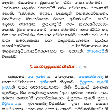
දෙවො
එකමෙකං
ඵුසායතූ
”
ති
එවං
නානාපරිකම‍්මං
–
“
සවාතො
දෙවො
වස‍්සතූ
”
ති
එවං
අධිට‍්ඨානං
එකතොපි
හොති
. “
සවාතො
දෙවො
වස‍්සතූති
එකතොපරිකම‍්මං
,
මන්‍දමන්‍දො
සීතකවාතො
වායතු
,
අබ‍්භමණ‍්ඩපං
කත්‍වා
දෙවො
එකමෙකං
ඵුසායතූ
”
ති
එවං
නානාඅධිට‍්ඨානං
හොති
.
වුත‍්තනයෙනෙව
නානාපරිකම‍්මං
නානාධිට‍්ඨානං
,
එකතො
පරිකම‍්මං
එකතො
අධිට‍්ඨානම‍්පි
හොතියෙව
.
යථා
තථා
කරොන‍්තස‍්ස
පන
පාදකජ‍්ඣානතො
වුට‍්ඨාය
කතපරිකම‍්මස‍්ස
පරිකම‍්මානන‍්තරෙන
මහග‍්ගතඅධිට‍්ඨානචිත‍්තෙනෙව
තං
ඉජ‍්ඣති
.
ඔකාසෙසී
ති
විප‍්පකිරි
.
5.
කාමභූසුත‍්තවණ‍්ණනා
පඤ‍්චමෙ
නෙලඞ‍්ගො
ති
නිද‍්දොසො
.
සෙතපච‍්ඡාදො
ති
සෙතපටිච‍්ඡාදනො
.
අනීඝ
න‍්ති
නිද‍්දුක‍්ඛං
.
මුහුත‍්තං
තුණ‍්හී
හුත්‍වා
ති
තස‍්ස
අත්‍ථපෙක‍්ඛනත්‍ථං
තීණි
පිටකානි
කණ‍්ණෙ
කුණ‍්ඩලං
විය
සඤ‍්චාලෙන‍්තො
“
අයං
ඉමස‍්ස
අත්‍ථො
,
අයං
ඉමස‍්ස
අත්‍ථො
”
ති
උපපරික‍්ඛණත්‍ථං
මුහුත‍්තං
තුණ‍්හී
හුත්‍වා
.
විමුත‍්තියා
ති
අරහත‍්තඵලවිමුත‍්තියා
.
ඉමං
පන
පඤ‍්හං
කථෙන‍්තො
උපාසකො
දුක‍්කරං
අකාසි
.
සම‍්මාසම‍්බුද‍්ධො
හි