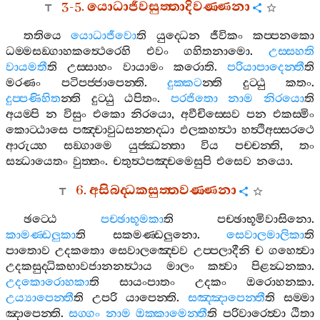
3-5.
යොධාජීවසුත‍්තාදිවණ‍්ණනා
තතියෙ
යොධාජීවො
ති
යුද‍්ධෙන
ජීවිකං
කප‍්පනකො
ධම‍්මසඞ‍්ගාහකත්‍ථෙරෙහි
එවං
ගහිතනාමො
.
උස‍්සහති
වායමතී
ති
උස‍්සාහං
වායාමං
කරොති
.
පරියාපාදෙන‍්තී
ති
මරණං
පටිපජ‍්ජාපෙන‍්ති
.
දුක‍්කට
න‍්ති
දුට‍්ඨු
කතං
.
දුප‍්පණිහිත
න‍්ති
දුට‍්ඨු
ඨපිතං
.
පරජිතො
නාම
නිරයො
ති
අයම‍්පි
න
විසුං
එකො
නිරයො
,
අවීචිස‍්සෙව
පන
එකස‍්මිං
කොට‍්ඨාසෙ
පඤ‍්චාවුධසන‍්නද‍්ධා
ඵලකහත්‍ථා
හත්‍ථිඅස‍්සරථෙ
ආරුය‍්හ
සඞ‍්ගාමෙ
යුජ‍්ඣන‍්තා
විය
පච‍්චන‍්ති
,
තං
සන්‍ධායෙතං
වුත‍්තං
.
චතුත්‍ථපඤ‍්චමෙසුපි
එසෙව
නයො
.
6.
අසිබද‍්ධකසුත‍්තවණ‍්ණනා
ඡට‍්ඨෙ
පච‍්ඡාභූමකා
ති
පච‍්ඡාභූමිවාසිනො
.
කාමණ‍්ඩලුකා
ති
සකමණ‍්ඩලුනො
.
සෙවාලමාලිකා
ති
පාතොව
උදකතො
සෙවාලඤ‍්චෙව
උප‍්පලාදීනි
ච
ගහෙත්‍වා
උදකසුද‍්ධිකභාවජානනත්‍ථාය
මාලං
කත්‍වා
පිළන්‍ධනකා
.
උදකොරොහකා
ති
සායංපාතං
උදකං
ඔරොහනකා
.
උය්‍යාපෙන‍්තී
ති
උපරි
යාපෙන‍්ති
.
සඤ‍්ඤාපෙන‍්තී
ති
සම‍්මා
ඤාපෙන‍්ති
.
සග‍්ගං
නාම
ඔක‍්කාමෙන‍්තී
ති
පරිවාරෙත්‍වා
ඨිතා