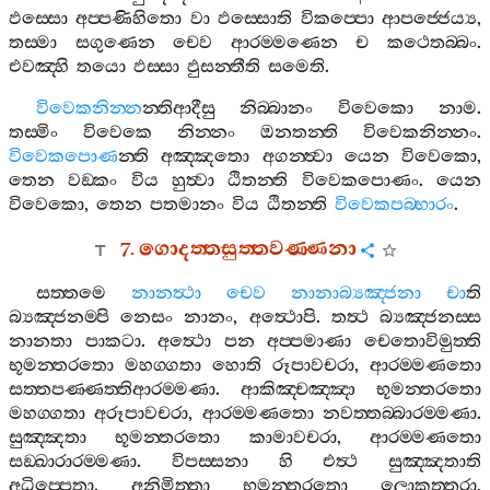
ඵස‍්සො
අප‍්පණිහිතො
වා
ඵස‍්සොති
විකප‍්පො
ආපජ‍්ජෙය්‍ය
,
තස‍්මා
සගුණෙන
චෙව
ආරම‍්මණෙන
ච
කථෙතබ‍්බං
.
එවඤ‍්හි
තයො
ඵස‍්සා
ඵුසන‍්තීති
සමෙති
.
විවෙකනින‍්න
න‍්තිආදීසු
නිබ‍්බානං
විවෙකො
නාම
.
තස‍්මිං
විවෙකෙ
නින‍්නං
ඔනතන‍්ති
විවෙකනින‍්නං
.
විවෙකපොණ
න‍්ති
අඤ‍්ඤතො
අගන‍්ත්‍වා
යෙන
විවෙකො
,
තෙන
වඞ‍්කං
විය
හුත්‍වා
ඨිතන‍්ති
විවෙකපොණං
.
යෙන
විවෙකො
,
තෙන
පතමානං
විය
ඨිතන‍්ති
විවෙකපබ‍්භාරං
.
7.
ගොදත‍්තසුත‍්තවණ‍්ණනා
සත‍්තමෙ
නානත්‍ථා
චෙව
නානාබ්‍යඤ‍්ජනා
චා
ති
බ්‍යඤ‍්ජනම‍්පි
නෙසං
නානං
,
අත්‍ථොපි
.
තත්‍ථ
බ්‍යඤ‍්ජනස‍්ස
නානතා
පාකටා
.
අත්‍ථො
පන
අප‍්පමාණා
චෙතොවිමුත‍්ති
භූමන‍්තරතො
මහග‍්ගතා
හොති
රූපාවචරා
,
ආරම‍්මණතො
සත‍්තපණ‍්ණත‍්තිආරම‍්මණා
.
ආකිඤ‍්චඤ‍්ඤා
භූමන‍්තරතො
මහග‍්ගතා
අරූපාවචරා
,
ආරම‍්මණතො
නවත‍්තබ‍්බාරම‍්මණා
.
සුඤ‍්ඤතා
භූමන‍්තරතො
කාමාවචරා
,
ආරම‍්මණතො
සඞ‍්ඛාරාරම‍්මණා
.
විපස‍්සනා
හි
එත්‍ථ
සුඤ‍්ඤතාති
අධිප‍්පෙතා
.
අනිමිත‍්තා
භූමන‍්තරතො
ලොකුත‍්තරා
,