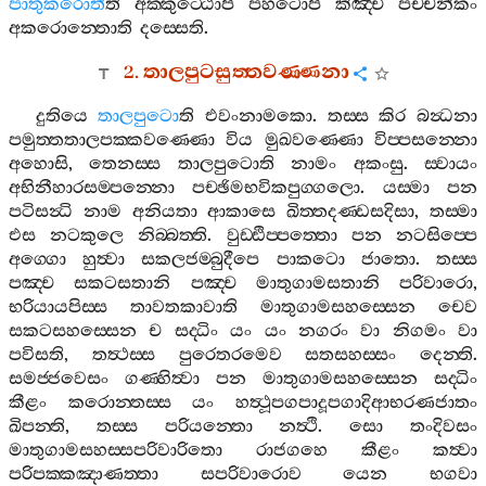
පාතුකරොතී
ති
අක‍්කුට‍්ඨොපි
පහටොපි
කිඤ‍්චි
පච‍්චනීකං
අකරොන‍්තොති
දස‍්සෙති
.
2.
තාලපුටසුත‍්තවණ‍්ණනා
දුතියෙ
තාලපුටො
ති
එවංනාමකො
.
තස‍්ස
කිර
බන්‍ධනා
පමුත‍්තතාලපක‍්කවණ‍්ණො
විය
මුඛවණ‍්ණො
විප‍්පසන‍්නො
අහොසි
,
තෙනස‍්ස
තාලපුටොති
නාමං
අකංසු
.
ස‍්වායං
අභිනීහාරසම‍්පන‍්නො
පච‍්ඡිමභවිකපුග‍්ගලො
.
යස‍්මා
පන
පටිසන්‍ධි
නාම
අනියතා
ආකාසෙ
ඛිත‍්තදණ‍්ඩසදිසා
,
තස‍්මා
එස
නටකුලෙ
නිබ‍්බත‍්ති
.
වුඩ‍්ඪිප‍්පත‍්තො
පන
නටසිප‍්පෙ
අග‍්ගො
හුත්‍වා
සකලජම‍්බුදීපෙ
පාකටො
ජාතො
.
තස‍්ස
පඤ‍්ච
සකටසතානි
පඤ‍්ච
මාතුගාමසතානි
පරිවාරො
,
භරියායපිස‍්ස
තාවතකාවාති
මාතුගාමසහස‍්සෙන
චෙව
සකටසහස‍්සෙන
ච
සද‍්ධිං
යං
යං
නගරං
වා
නිගමං
වා
පවිසති
,
තත්‍ථස‍්ස
පුරෙතරමෙව
සතසහස‍්සං
දෙන‍්ති
.
සමජ‍්ජවෙසං
ගණ‍්හිත්‍වා
පන
මාතුගාමසහස‍්සෙන
සද‍්ධිං
කීළං
කරොන‍්තස‍්ස
යං
හත්‍ථූපගපාදූපගාදිආභරණජාතං
ඛිපන‍්ති
,
තස‍්ස
පරියන‍්තො
නත්‍ථි
.
සො
තංදිවසං
මාතුගාමසහස‍්සපරිවාරිතො
රාජගහෙ
කීළං
කත්‍වා
පරිපක‍්කඤාණත‍්තා
සපරිවාරොව
යෙන
භගවා