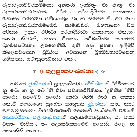
රූපාරූපාවචරකම‍්මස‍්ස
අන‍්තරා
ලග‍්ගිතුං
වා
ඨාතුං
වා
රූපාරූපාවචරකම‍්මං
ඵරිත්‍වා
පරියාදියිත්‍වා
අත‍්තනො
ඔකාසං
ගහෙත්‍වා
පතිට‍්ඨාතුං
වා
න
සක‍්කොති
.
අථ
ඛො
රූපාරූපාවචරකම‍්මමෙව
කාමාවචරං
මහොඝො
විය
පරිත‍්තං
උදකං
ඵරිත්‍වා
පරියාදියිත්‍වා
අත‍්තනො
ඔකාසං
කත්‍වා
තිට‍්ඨති
,
තස‍්ස
විපාකං
පටිබාහිත්‍වා
සයමෙව
බ්‍රහ‍්මසහබ්‍යතං
උපනෙතීති
.
ඉති
ඉදං
සුත‍්තං
ආදිම‍්හි
කිලෙසවසෙන
වුට‍්ඨාය
අවසානෙ
බ්‍රහ‍්මවිහාරවසෙන
ගහිතත‍්තා
යථානුසන්‍ධිනාව
ගතං
.
9.
කුලසුත‍්තවණ‍්ණනා
නවමෙ
දුබ‍්භික‍්ඛා
ති
දුල‍්ලභභික‍්ඛා
.
ද‍්වීහිතිකා
ති
“
ජීවිස‍්සාම
නු
ඛො
න
නු
ඛො
”
ති
එවං
පවත‍්තඊහිතිකා
. “
දුහිතිකා
”
තිපි
පාඨො
.
අයමෙව
අත්‍ථො
.
දුක‍්ඛා
ඊහිති
එත්‍ථ
න
සක‍්කා
කොචි
පයොගො
සුඛෙන
කාතුන‍්ති
දුහිතිකා
.
තත්‍ථ
තත්‍ථ
මතමනුස‍්සානං
විප‍්පකිණ‍්ණානි
සෙතානි
අට‍්ඨිකානි
එත්‍ථාති
සෙතට‍්ඨිකා
.
සලාකාවුත‍්තා
ති
සලාකමත‍්තවුත‍්තා
,
යං
තත්‍ථ
වුත‍්තං
වාපිතං
,
තං
සලාකමත‍්තමෙව
අහොසි
,
ඵලෙ
න
ජනයතීති
අත්‍ථො
.