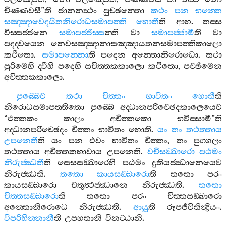
චිණ‍්ණවසී
”
ති
ජානනත්‍ථං
පුච‍්ඡන‍්තො
කථං
පන
භන‍්තෙ
සඤ‍්ඤාවෙදයිතනිරොධසමාපත‍්ති
හොතී
ති
ආහ
.
තස‍්ස
විස‍්සජ‍්ජනෙ
සමාපජ‍්ජිස‍්ස
න‍්ති
වා
සමාපජ‍්ජාමී
ති
වා
පදද‍්වයෙන
නෙවසඤ‍්ඤානාසඤ‍්ඤායතනසමාපත‍්තිකාලො
කථිතො
.
සමාපන‍්නො
ති
පදෙන
අන‍්තොනිරොධො
.
තථා
පුරිමෙහි
ද‍්වීහි
පදෙහි
සචිත‍්තකකාලො
කථිතො
,
පච‍්ඡිමෙන
අචිත‍්තකකාලො
.
පුබ‍්බෙව
තථා
චිත‍්තං
භාවිතං
හොතී
ති
නිරොධසමාපත‍්තිතො
පුබ‍්බෙ
අද‍්ධානපරිච‍්ඡෙදකාලෙයෙව
“
එත‍්තකං
කාලං
අචිත‍්තකො
භවිස‍්සාමී
”
ති
අද‍්ධානපරිච‍්ඡෙදං
චිත‍්තං
භාවිතං
හොති
.
යං
තං
තථත‍්තාය
උපනෙතී
ති
යං
පන
එවං
භාවිතං
චිත‍්තං
,
තං
පුග‍්ගලං
තථත‍්තාය
අචිත‍්තකභාවාය
උපනෙති
.
වචීසඞ‍්ඛාරො
පඨමං
නිරුජ‍්ඣතී
ති
සෙසසඞ‍්ඛාරෙහි
පඨමං
දුතියජ‍්ඣානෙයෙව
නිරුජ‍්ඣති
.
තතො
කායසඞ‍්ඛාරො
ති
තතො
පරං
කායසඞ‍්ඛාරො
චතුත්‍ථජ‍්ඣානෙ
නිරුජ‍්ඣති
.
තතො
චිත‍්තසඞ‍්ඛාරො
ති
තතො
පරං
චිත‍්තසඞ‍්ඛාරො
අන‍්තොනිරොධෙ
නිරුජ‍්ඣති
.
ආයූ
ති
රූපජීවිතින්‍ද්‍රියං
.
විපරිභින‍්නානී
ති
උපහතානි
විනට‍්ඨානි
.