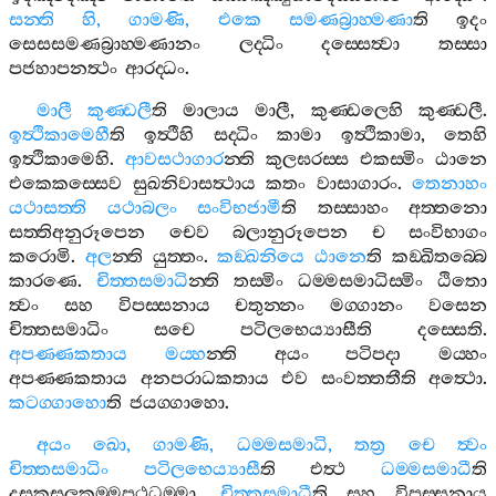
සන‍්ති
හි
,
ගාමණි
,
එකෙ
සමණබ්‍රාහ‍්මණා
ති
ඉදං
සෙසසමණබ්‍රාහ‍්මණානං
ලද‍්ධිං
දස‍්සෙත්‍වා
තස‍්සා
පජහාපනත්‍ථං
ආරද‍්ධං
.
මාලී
කුණ‍්ඩලී
ති
මාලාය
මාලී
,
කුණ‍්ඩලෙහි
කුණ‍්ඩලී
.
ඉත්‍ථිකාමෙහී
ති
ඉත්‍ථීහි
සද‍්ධිං
කාමා
ඉත්‍ථිකාමා
,
තෙහි
ඉත්‍ථිකාමෙහි
.
ආවසථාගාර
න‍්ති
කුලඝරස‍්ස
එකස‍්මිං
ඨානෙ
එකෙකස‍්සෙව
සුඛනිවාසත්‍ථාය
කතං
වාසාගාරං
.
තෙනාහං
යථාසත‍්ති
යථාබලං
සංවිභජාමී
ති
තස‍්සාහං
අත‍්තනො
සත‍්තිඅනුරූපෙන
චෙව
බලානුරූපෙන
ච
සංවිභාගං
කරොමි
.
අල
න‍්ති
යුත‍්තං
.
කඞ‍්ඛනියෙ
ඨානෙ
ති
කඞ‍්ඛිතබ‍්බෙ
කාරණෙ
.
චිත‍්තසමාධි
න‍්ති
තස‍්මිං
ධම‍්මසමාධිස‍්මිං
ඨිතො
ත්‍වං
සහ
විපස‍්සනාය
චතුන‍්නං
මග‍්ගානං
වසෙන
චිත‍්තසමාධිං
සචෙ
පටිලභෙය්‍යාසීති
දස‍්සෙති
.
අපණ‍්ණකතාය
මය‍්හ
න‍්ති
අයං
පටිපදා
මය‍්හං
අපණ‍්ණකතාය
අනපරාධකතාය
එව
සංවත‍්තතීති
අත්‍ථො
.
කටග‍්ගාහො
ති
ජයග‍්ගාහො
.
අයං
ඛො
,
ගාමණි
,
ධම‍්මසමාධි
,
තත්‍ර
චෙ
ත්‍වං
චිත‍්තසමාධිං
පටිලභෙය්‍යාසී
ති
එත්‍ථ
ධම‍්මසමාධී
ති
දසකුසලකම‍්මපථධම‍්මා
,
චිත‍්තසමාධී
ති
සහ
විපස‍්සනාය