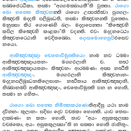
සබ‍්බජෙට‍්ඨිකා
,
තස‍්මා
“
අග‍්ගමක‍්ඛායතී
”
ති
වුත‍්තා
.
රාගො
ඛො
භන‍්තෙ
කිඤ‍්චන
න‍්ති
රාගො
උප‍්පජ‍්ජිත්‍වා
පුග‍්ගලං
කිඤ‍්චති
මද‍්දති
පලිබුන්‍ධති
,
තස‍්මා
කිඤ‍්චනන‍්ති
වුත‍්තො
.
මනුස‍්සා
කිර
ගොණෙහි
ඛලං
මද‍්දාපෙන‍්තා
“
කිඤ‍්චෙහි
කපිල
කිඤ‍්චෙහි
කාළකා
”
ති
වදන‍්ති
.
එවං
මද‍්දනට‍්ඨො
කිඤ‍්චනට‍්ඨොති
වෙදිතබ‍්බො
.
දොසමොහෙසුපි
එසෙව
නයො
.
ආකිඤ‍්චඤ‍්ඤා
චෙතොවිමුත‍්තියො
නාම
නව
ධම‍්මා
ආකිඤ‍්චඤ‍්ඤායතනං
මග‍්ගඵලානි
ච
.
තත්‍ථ
ආකිඤ‍්චඤ‍්ඤායතනං
කිඤ‍්චනං
ආරම‍්මණං
අස‍්ස
නත්‍ථීති
ආකිඤ‍්චඤ‍්ඤං
.
මග‍්ගඵලානි
කිඤ‍්චනානං
මද‍්දනපලිබුන්‍ධනකිලෙසානං
නත්‍ථිතාය
ආකිඤ‍්චඤ‍්ඤානි
,
නිබ‍්බානම‍්පි
ආකිඤ‍්චඤ‍්ඤං
,
චෙතොවිමුත‍්ති
පන
න
හොති
,
තස‍්මා
න
ගහිතං
.
රාගො
ඛො
භන‍්තෙ
නිමිත‍්තකරණො
තිආදීසු
යථා
නාම
ද‍්වින‍්නං
කුලානං
සදිසා
ද‍්වෙ
වච‍්ඡකා
හොන‍්ති
.
යාව
තෙසං
ලක‍්ඛණං
න
කතං
හොති
,
තාව
“
අයං
අසුකකුලස‍්ස
වච‍්ඡකො
,
අයං
අසුකකුලස‍්සා
”
ති
න
සක‍්කා
හොති
ජානිතුං
.