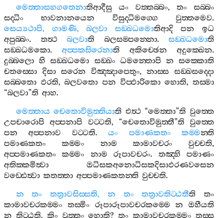
මෙත‍්තාසහගතෙනා
තිආදීසු
යං
වත‍්තබ‍්බං
,
තං
සබ‍්බං
සද‍්ධිං
භාවනානයෙන
විසුද‍්ධිමග‍්ගෙ
වුත‍්තමෙව
.
සෙය්‍යථාපි
,
ගාමණි
,
බලවා
සඞ‍්ඛධමො
තිආදි
පන
ඉධ
අපුබ‍්බං
.
තත්‍ථ
බලවා
ති
බලසම‍්පන‍්නො
.
සඞ‍්ඛධමො
ති
සඞ‍්ඛධමකො
.
අප‍්පකසිරෙනා
ති
අකිච‍්ඡෙන
අදුක‍්ඛෙන
.
දුබ‍්බලො
හි
සඞ‍්ඛධමො
සඞ‍්ඛං
ධමන‍්තොපි
න
සක‍්කොති
චතස‍්සො
දිසා
සරෙන
විඤ‍්ඤාපෙතුං
,
නාස‍්ස
සඞ‍්ඛසද‍්දො
සබ‍්බතො
ඵරති
,
බලවතො
පන
විප‍්ඵාරිකො
හොති
,
තස‍්මා
“
බලවා
”
ති
ආහ
.
මෙත‍්තාය
චෙතොවිමුත‍්තියා
ති
එත්‍ථ
“
මෙත‍්තා
”
ති
වුත‍්තෙ
උපචාරොපි
අප‍්පනාපි
වට‍්ටති
, “
චෙතොවිමුත‍්තී
”
ති
වුත‍්තෙ
පන
අප‍්පනාව
වට‍්ටති
.
යං
පමාණකතං
කම‍්ම
න‍්ති
පමාණකතං
කම‍්මං
නාම
කාමාවචරං
වුච‍්චති
,
අප‍්පමාණකතං
කම‍්මං
නාම
රූපාවචරං
.
තඤ‍්හි
පමාණං
අතික‍්කමිත්‍වා
ඔධිසකඅනොධිසකදිසාඵරණවසෙන
වඩ‍්ඪෙත්‍වා
කතත‍්තා
අප‍්පමාණකතන‍්ති
වුච‍්චති
.
න
තං
තත්‍රාවසිස‍්සති
,
න
තං
තත්‍රාවතිට‍්ඨතී
ති
තං
කාමාවචරකම‍්මං
තස‍්මිං
රූපාරූපාවචරකම‍්මෙ
න
ඔහීයති
න
තිට‍්ඨති
.
කිං
වුත‍්තං
හොති
?
තං
කාමාවචරකම‍්මං
තස‍්ස