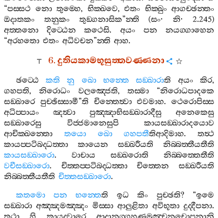
“
පස‍්සථ
නො
තුම‍්හෙ
,
භික‍්ඛවෙ
,
එතං
භික‍්ඛුං
ආගච‍්ඡන‍්තං
ඔදාතකං
තනුකං
තුඞ‍්ගනාසික
”
න‍්ති
(
සං
·
නි
· 2.245)
අත‍්තනො
දිට‍්ඨෙන
කථෙසි
.
අයං
පන
නයග‍්ගාහෙන
“
අරහතො
එතං
අධිවචන
”
න‍්ති
ආහ
.
6.
දුතියකාමභූසුත‍්තවණ‍්ණනා
ඡට‍්ඨෙ
කති
නු
ඛො
භන‍්තෙ
සඞ‍්ඛාරා
ති
අයං
කිර
,
ගහපති
,
නිරොධං
වලඤ‍්ජෙති
,
තස‍්මා
“
නිරොධපාදකෙ
සඞ‍්ඛාරෙ
පුච‍්ඡිස‍්සාමී
”
ති
චින‍්තෙත්‍වා
එවමාහ
.
ථෙරොපිස‍්ස
අධිප‍්පායං
ඤත්‍වා
පුඤ‍්ඤාභිසඞ‍්ඛාරාදීසු
අනෙකෙසු
සඞ‍්ඛාරෙසු
විජ‍්ජමානෙසුපි
කායසඞ‍්ඛාරාදයොව
ආචික‍්ඛන‍්තො
තයො
ඛො
ගහපතී
තිආදිමාහ
.
තත්‍ථ
කායප‍්පටිබද‍්ධත‍්තා
කායෙන
සඞ‍්ඛරීයති
නිබ‍්බත‍්තීයතීති
කායසඞ‍්ඛාරො
.
වාචාය
සඞ‍්ඛරොති
නිබ‍්බත‍්තෙතීති
වචීසඞ‍්ඛාරො
.
චිත‍්තප‍්පටිබද‍්ධත‍්තා
චිත‍්තෙන
සඞ‍්ඛරීයති
නිබ‍්බත‍්තීයතීති
චිත‍්තසඞ‍්ඛාරො
.
කතමො
පන
භන‍්තෙ
ති
ඉධ
කිං
පුච‍්ඡති
? “
ඉමෙ
සඞ‍්ඛාරා
අඤ‍්ඤමඤ‍්ඤං
මිස‍්සා
ආලුළිතා
අවිභූතා
දුද‍්දීපනා
.
තථා
හි
කායද‍්වාරෙ
ආදානග‍්ගහණමුඤ‍්චනචොපනානි