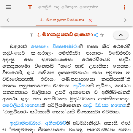
4. මහකසුත‍්තවණ‍්ණනා
4.
මහකසුත‍්තවණ‍්ණනා
චතුත්‍ථෙ
සෙසකං
විස‍්සජ‍්ජෙථා
ති
තස‍්ස
කිර
ථෙරෙහි
සද‍්ධිංයෙව
කංසථාලං
පමජ‍්ජිත්‍වා
පායාසං
වඩ‍්ඪෙත්‍වා
අදංසු
.
සො
භුත‍්තපායාසො
ථෙරෙහියෙව
සද‍්ධිං
ගන‍්තුකාමො
චින‍්තෙසි
“
ඝරෙ
තාව
උපාසිකා
සෙසකං
විචාරෙති
,
ඉධ
පනිමෙ
දාසකම‍්මකාරා
මයා
අවුත‍්තා
න
විචාරෙස‍්සන‍්ති
,
එවායං
පණීතපායාසො
නස‍්සිස‍්සතී
”
ති
තෙසං
අනුජානන‍්තො
එවමාහ
.
කුථිත
න‍්ති
කුධිතං
,
හෙට‍්ඨා
සන‍්තත‍්තාය
වාලිකාය
උපරි
ආතපෙන
ච
අතිතිඛිණන‍්ති
අත්‍ථො
.
ඉදං
පන
තෙපිටකෙ
බුද‍්ධවචනෙ
අසම‍්භින‍්නපදං
.
පවෙලියමානෙනා
ති
පටිලියමානෙන
සාධු
ඛ‍්වස‍්ස
භන‍්තෙ
ති
“
ඵාසුවිහාරං
කරිස‍්සාමි
නෙස
”
න‍්ති
චින‍්තෙත්‍වා
එවමාහ
.
ඉද‍්ධාභිසඞ‍්ඛාරං
අභිසඞ‍්ඛරී
ති
අධිට‍්ඨානිද‍්ධිං
අකාසි
.
එත්‍ථ
ච
“
මන්‍දමන්‍දො
සීතකවාතො
වායතු
,
අබ‍්භමණ‍්ඩපං
කත්‍වා