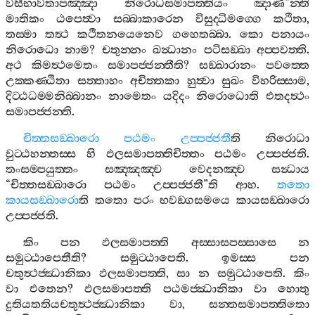
වසීභාවතාපඤ‍්ඤා
නිරොධසමාපත‍්තියං
ඤාණ
”
න‍්ති
මාතිකං
ඨපෙත්‍වා
සබ‍්බාකාරෙන
විසුද‍්ධිමග‍්ගෙ
කථිතා
,
තස‍්මා
තත්‍ථ
කථිතනයෙනෙව
ගහෙතබ‍්බා
.
කො
පනායං
නිරොධො
නාම
?
චතුන‍්නං
ඛන්‍ධානං
පටිසඞ‍්ඛා
අප‍්පවත‍්ති
.
අථ
කිමත්‍ථමෙතං
සමාපජ‍්ජන‍්තීති
?
සඞ‍්ඛාරානං
පවත‍්තෙ
උක‍්කණ‍්ඨිතා
සත‍්තාහං
අචිත‍්තකා
හුත්‍වා
සුඛං
විහරිස‍්සාම
,
දිට‍්ඨධම‍්මනිබ‍්බානං
නාමෙතං
යදිදං
නිරොධොති
එතදත්‍ථං
සමාපජ‍්ජන‍්ති
.
චිත‍්තසඞ‍්ඛාරො
පඨමං
උප‍්පජ‍්ජතී
ති
නිරොධා
වුට‍්ඨහන‍්තස‍්ස
හි
ඵලසමාපත‍්තිචිත‍්තං
පඨමං
උප‍්පජ‍්ජති
.
තංසම‍්පයුත‍්තං
සඤ‍්ඤඤ‍්ච
වෙදනඤ‍්ච
සන්‍ධාය
“
චිත‍්තසඞ‍්ඛාරො
පඨමං
උප‍්පජ‍්ජතී
”
ති
ආහ
.
තතො
කායසඞ‍්ඛාරො
ති
තතො
පරං
භවඞ‍්ගසමයෙ
කායසඞ‍්ඛාරො
උප‍්පජ‍්ජති
.
කිං
පන
ඵලසමාපත‍්ති
අස‍්සාසපස‍්සාසෙ
න
සමුට‍්ඨාපෙතීති
?
සමුට‍්ඨාපෙති
.
ඉමස‍්ස
පන
චතුත්‍ථජ‍්ඣානිකා
ඵලසමාපත‍්ති
,
සා
න
සමුට‍්ඨාපෙති
.
කිං
වා
එතෙන
?
ඵලසමාපත‍්ති
පඨමජ‍්ඣානිකා
වා
හොතු
දුතියතතියචතුත්‍ථජ‍්ඣානිකා
වා
,
සන‍්තසමාපත‍්තිතො