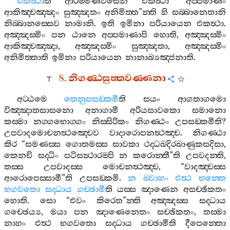
එකත්‍ථා
ති
ආරම‍්මණවසෙන
එකත්‍ථා
“
අප‍්පමාණං
ආකිඤ‍්චඤ‍්ඤං
සුඤ‍්ඤතං
අනිමිත‍්ත
”
න‍්ති
හි
සබ‍්බානෙතානි
නිබ‍්බානස‍්සෙව
නාමානි
.
ඉති
ඉමිනා
පරියායෙන
එකත්‍ථා
.
අඤ‍්ඤස‍්මිං
පන
ඨානෙ
අප‍්පමාණාපි
හොති
,
අඤ‍්ඤස‍්මිං
ආකිඤ‍්චඤ‍්ඤා
,
අඤ‍්ඤස‍්මිං
සුඤ‍්ඤතා
,
අඤ‍්ඤස‍්මිං
අනිමිත‍්තාති
ඉමිනා
පරියායෙන
නානාබ්‍යඤ‍්ජනාති
.
8.
නිගණ‍්ඨසුත‍්තවණ‍්ණනා
අට‍්ඨමෙ
තෙනුපසඞ‍්කමී
ති
සයං
ආගතාගමො
විඤ‍්ඤාතසාසනො
අනාගාමී
අරියසාවකො
සමානො
කස‍්මා
නග‍්ගභොග‍්ගං
නිස‍්සිරිකං
නිගණ‍්ඨං
උපසඞ‍්කමීති
?
උපවාදමොචනත්‍ථඤ‍්චෙව
වාදාරොපනත්‍ථඤ‍්ච
.
නිගණ‍්ඨා
කිර
“
සමණස‍්ස
ගොතමස‍්ස
සාවකා
ථද‍්ධඛදිරඛාණුකසදිසා
,
කෙනචි
සද‍්ධිං
පටිසන්‍ථාරම‍්පි
න
කරොන‍්තී
”
ති
උපවදන‍්ති
,
තස‍්ස
උපවාදස‍්ස
මොචනත්‍ථඤ‍්ච
, “
වාදඤ‍්චස‍්ස
ආරොපෙස‍්සාමී
”
ති
උපසඞ‍්කමි
.
න
ඛ‍්වාහං
එත්‍ථ
භන‍්තෙ
භගවතො
සද‍්ධාය
ගච‍්ඡාමී
ති
යස‍්ස
ඤාණෙන
අසච‍්ඡිකතං
හොති
.
සො
“
එවං
කිරෙත
”
න‍්ති
අඤ‍්ඤස‍්ස
සද‍්ධාය
ගච‍්ඡෙය්‍ය
,
මයා
පන
ඤාණෙනෙතං
සච‍්ඡිකතං
,
තස‍්මා
නාහං
එත්‍ථ
භගවතො
සද‍්ධාය
ගච‍්ඡාමීති
දීපෙන‍්තො