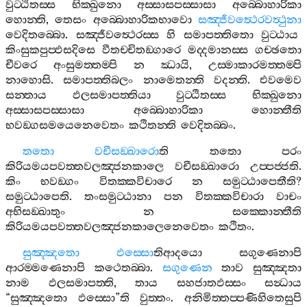
වුට‍්ඨිතස‍්ස
භික‍්ඛුනො
අස‍්සාසපස‍්සාසා
අබ‍්බොහාරිකා
හොන‍්ති
,
තෙසං
අබ‍්බොහාරිකභාවො
සඤ‍්ජීවත්‍ථෙරවත්‍ථුනා
වෙදිතබ‍්බො
.
සඤ‍්ජීවත්‍ථෙරස‍්ස
හි
සමාපත‍්තිතො
වුට‍්ඨාය
කිංසුකපුප‍්ඵසදිසෙ
වීතච‍්චිතඞ‍්ගාරෙ
මද‍්දමානස‍්ස
ගච‍්ඡතො
චීවරෙ
අංසුමත‍්තම‍්පි
න
ඣායි
,
උස‍්මාකාරමත‍්තම‍්පි
නාහොසි
.
සමාපත‍්තිබලං
නාමෙතන‍්ති
වදන‍්ති
.
එවමෙව
සන‍්තාය
ඵලසමාපත‍්තියා
වුට‍්ඨිතස‍්ස
භික‍්ඛුනො
අස‍්සාසපස‍්සාසා
අබ‍්බොහාරිකා
හොන‍්තීති
භවඞ‍්ගසමයෙනෙවෙතං
කථිතන‍්ති
වෙදිතබ‍්බං
.
තතො
වචීසඞ‍්ඛාරො
ති
තතො
පරං
කිරියමයපවත‍්තවලඤ‍්ජනකාලෙ
වචීසඞ‍්ඛාරො
උප‍්පජ‍්ජති
.
කිං
භවඞ‍්ගං
විතක‍්කවිචාරෙ
න
සමුට‍්ඨාපෙතීති
?
සමුට‍්ඨාපෙති
.
තංසමුට‍්ඨානා
පන
විතක‍්කවිචාරා
වාචං
අභිසඞ‍්ඛාතුං
න
සක‍්කොන‍්තීති
කිරියමයපවත‍්තවලඤ‍්ජනකාලෙනෙවෙතං
කථිතං
.
සුඤ‍්ඤතො
ඵස‍්සො
තිආදයො
සගුණෙනාපි
ආරම‍්මණෙනාපි
කථෙතබ‍්බා
.
සගුණෙන
තාව
සුඤ‍්ඤතා
නාම
ඵලසමාපත‍්ති
,
තාය
සහජාතඵස‍්සං
සන්‍ධාය
“
සුඤ‍්ඤතො
ඵස‍්සො
”
ති
වුත‍්තං
.
අනිමිත‍්තප‍්පණිහිතෙසුපි