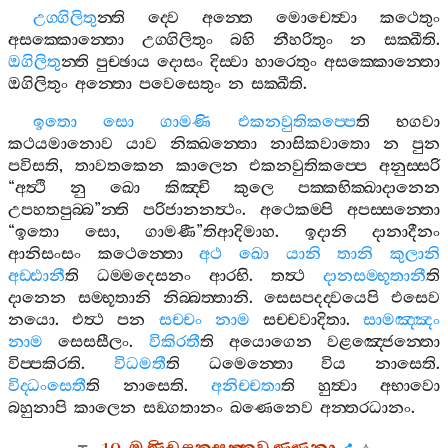
උග‍්ගිලිතු
න‍්ති
ද‍්වෙ
අන‍්තෙ
මොචෙත්‍වා
කථෙතුං
අසක‍්කොන‍්තො
උග‍්ගිලිතුං
බහි
නීහරිතුං
න
සක‍්ඛීති
.
ඔගිලිතු
න‍්ති
පුච‍්ඡාය
දොසං
දිස‍්වා
හාරෙතුං
අසක‍්කොන‍්තො
ඔගිලිතුං
අන‍්තො
පවෙසෙතුං
න
සක‍්ඛීති
.
ඉතො
සො
ගාමණි
එකනවුතිකප‍්පෙ
ති
භගවා
කථයමානොව
යාව
නික‍්ඛන‍්තො
නාසිකවාතො
න
පුන
පවිසති
,
තාවතකෙන
කාලෙන
එකනවුතිකප‍්පෙ
අනුස‍්සරි
“
අත්‍ථි
නු
ඛො
කිඤ‍්චි
කුලෙ
පක‍්කභික‍්ඛාදානෙන
උපහතපුබ‍්බ
”
න‍්ති
පරිජානනත්‍ථං
.
අථෙකම‍්පි
අපස‍්සන‍්තො
“
ඉතො
සො
,
ගාමණී
”
තිආදිමාහ
.
ඉදානි
දානාදීනං
ආනිසංසං
කථෙන‍්තො
අථ
ඛො
යානි
තානි
කුලානි
අඩ‍්ඪානී
ති
ධම‍්මදෙසනං
ආරභි
.
තත්‍ථ
දානසම‍්භූතානී
ති
දානෙන
සම‍්භූතානි
නිබ‍්බත‍්තානි
.
සෙසපදද‍්වයෙපි
එසෙව
නයො
.
එත්‍ථ
පන
සච‍්චං
නාම
සච‍්චවාදිතා
.
සාමඤ‍්ඤං
නාම
සෙසසීලං
.
විකිරතී
ති
අයොගෙන
වළඤ‍්ජෙන‍්තො
විප‍්පකිරති
.
විධමතී
ති
ධමෙන‍්තො
විය
නාසෙති
.
විද‍්ධංසෙතී
ති
නාසෙති
.
අනිච‍්චතා
ති
හුත්‍වා
අභාවො
බහුනාපි
කාලෙන
සඞ‍්ගතානං
ඛණෙනෙව
අන‍්තරධානං
.