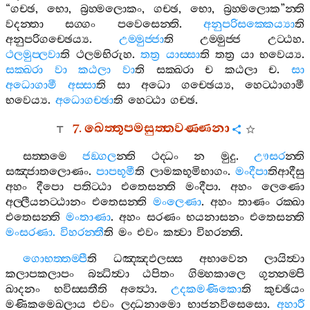
“
ගච‍්ඡ
,
භො
,
බ්‍රහ‍්මලොකං
,
ගච‍්ඡ
,
භො
,
බ්‍රහ‍්මලොක
”
න‍්ති
වදන‍්තා
සග‍්ගං
පවෙසෙන‍්ති
.
අනුපරිසක‍්කෙය්‍යා
ති
අනුපරිගච‍්ඡෙය්‍ය
.
උම‍්මුජ‍්ජා
ති
උම‍්මුජ‍්ජ
උට‍්ඨහ
.
ථලමුප‍්ලවා
ති
ථලමභිරුහ
.
තත්‍ර
යාස‍්සා
ති
තත්‍ර
යා
භවෙය්‍ය
.
සක‍්ඛරා
වා
කඨලා
වා
ති
සක‍්ඛරා
ච
කඨලා
ච
.
සා
අධොගාමී
අස‍්සා
ති
සා
අධො
ගච‍්ඡෙය්‍ය
,
හෙට‍්ඨාගාමී
භවෙය්‍ය
.
අධොගච‍්ඡා
ති
හෙට‍්ඨා
ගච‍්ඡ
.
7.
ඛෙත‍්තූපමසුත‍්තවණ‍්ණනා
සත‍්තමෙ
ජඞ‍්ගල
න‍්ති
ථද‍්ධං
න
මුදු
.
ඌසර
න‍්ති
සඤ‍්ජාතලොණං
.
පාපභූමී
ති
ලාමකභූමිභාගං
.
මංදීපා
තිආදීසු
අහං
දීපො
පතිට‍්ඨා
එතෙසන‍්ති
මංදීපා
.
අහං
ලෙණො
අල‍්ලීයනට‍්ඨානං
එතෙසන‍්ති
මංලෙණා
.
අහං
තාණං
රක‍්ඛා
එතෙසන‍්ති
මංතාණා
.
අහං
සරණං
භයනාසනං
එතෙසන‍්ති
මංසරණා
.
විහරන‍්තී
ති
මං
එවං
කත්‍වා
විහරන‍්ති
.
ගොභත‍්තම‍්පී
ති
ධඤ‍්ඤඵලස‍්ස
අභාවෙන
ලායිත්‍වා
කලාපකලාපං
බන්‍ධිත්‍වා
ඨපිතං
ගිම‍්හකාලෙ
ගුන‍්නම‍්පි
ඛාදනං
භවිස‍්සතීති
අත්‍ථො
.
උදකමණිකො
ති
කුච‍්ඡියං
මණිකමෙඛලාය
එවං
ලද‍්ධනාමො
භාජනවිසෙසො
.
අහාරී