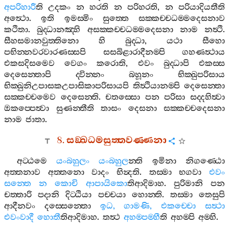
අපරිහාරී
ති
උදකං
න
හරති
න
පරිහරති
,
න
පරියාදියතීති
අත්‍ථො
.
ඉති
ඉමස‍්මිං
සුත‍්තෙ
සක‍්කච‍්චධම‍්මදෙසනාව
කථිතා
.
බුද‍්ධානඤ‍්හි
අසක‍්කච‍්චධම‍්මදෙසනා
නාම
නත්‍ථි
.
සීහසමානවුත‍්තිනො
හි
බුද‍්ධා
,
යථා
සීහො
පභින‍්නවරවාරණස‍්සපි
සසබිළාරාදීනම‍්පි
ගහණත්‍ථාය
එකසදිසමෙව
වෙගං
කරොති
,
එවං
බුද‍්ධාපි
එකස‍්ස
දෙසෙන‍්තාපි
ද‍්වින‍්නං
බහූනං
භික‍්ඛුපරිසාය
භික‍්ඛුනිඋපාසකඋපාසිකාපරිසායපි
තිත්‍ථියානම‍්පි
දෙසෙන‍්තා
සක‍්කච‍්චමෙව
දෙසෙන‍්ති
.
චතස‍්සො
පන
පරිසා
සද‍්දහිත්‍වා
ඔකප‍්පෙත්‍වා
සුණන‍්තීති
තාසං
දෙසනා
සක‍්කච‍්චදෙසනා
නාම
ජාතා
.
8.
සඞ‍්ඛධමසුත‍්තවණ‍්ණනා
අට‍්ඨමෙ
යංබහුලං
යංබහුල
න‍්ති
ඉමිනා
නිගණ‍්ඨො
අත‍්තනාව
අත‍්තනො
වාදං
භින්‍දති
.
තස‍්මා
භගවා
එවං
සන‍්තෙ
න
කොචි
ආපායිකො
තිආදිමාහ
.
පුරිමානි
පන
චත‍්තාරි
පදානි
දිට‍්ඨියා
පච‍්චයා
හොන‍්ති
.
තස‍්මා
තෙසුපි
ආදීනවං
දස‍්සෙන‍්තො
ඉධ
,
ගාමණි
,
එකච‍්චො
සත්‍ථා
එවංවාදී
හොතී
තිආදිමාහ
.
තත්‍ථ
අහම‍්පම‍්හී
ති
අහම‍්පි
අම‍්හි
.