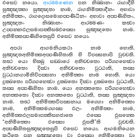
එසෙව
නයො
.
ආරම‍්මණෙන
පන
නිබ‍්බානං
රාගාදීහි
සුඤ‍්ඤත‍්තා
සුඤ‍්ඤතා
නාම
,
රාගනිමිත‍්තාදීනං
අභාවා
අනිමිත‍්තං
,
රාගදොසමොහප‍්පණිධීනං
අභාවා
අප‍්පණිහිතං
,
සුඤ‍්ඤතං
නිබ‍්බානං
ආරම‍්මණං
කත්‍වා
උප‍්පන‍්නඵලසමාපත‍්තිසම‍්ඵස‍්සො
සුඤ‍්ඤතො
නාම
.
අනිමිත‍්තප‍්පණිහිතෙසුපි
එසෙව
නයො
.
අපරා
ආගමනියකථා
නාම
හොති
.
සුඤ‍්ඤතඅනිමිත‍්තඅප‍්පණිහිතාති
හි
විපස‍්සනාපි
වුච‍්චති
.
තත්‍ථ
යො
භික‍්ඛු
සඞ‍්ඛාරෙ
අනිච‍්චතො
පරිග‍්ගහෙත්‍වා
අනිච‍්චතො
දිස‍්වා
අනිච‍්චතො
වුට‍්ඨාති
,
තස‍්ස
වුට‍්ඨානගාමිනිවිපස‍්සනා
අනිමිත‍්තා
නාම
හොති
.
යො
දුක‍්ඛතො
පරිග‍්ගහෙත්‍වා
දුක‍්ඛතො
දිස‍්වා
දුක‍්ඛතො
වුට‍්ඨාති
,
තස‍්ස
අප‍්පණිහිතා
නාම
.
යො
අනත‍්තතො
පරිග‍්ගහෙත්‍වා
අනත‍්තතො
දිස‍්වා
අනත‍්තතො
වුට‍්ඨාති
,
තස‍්ස
සුඤ‍්ඤතා
නාම
.
තත්‍ථ
අනිමිත‍්තවිපස‍්සනාය
මග‍්ගො
අනිමිත‍්තො
නාම
,
අනිමිත‍්තමග‍්ගස‍්ස
ඵලං
අනිමිත‍්තං
නාම
,
අනිමිත‍්තඵලසමාපත‍්තිසහජාතෙ
ඵස‍්සෙ
ඵුසන‍්තෙ
“
අනිමිත‍්තො
ඵස‍්සො
ඵුසතී
”
ති
වුච‍්චති
.
අප‍්පණිහිතසුඤ‍්ඤතෙසුපි
එසෙව
නයො
.
ආගමනියෙන
කථිතෙ
පන
සුඤ‍්ඤතො
වා
ඵස‍්සො
අනිමිත‍්තො
වා