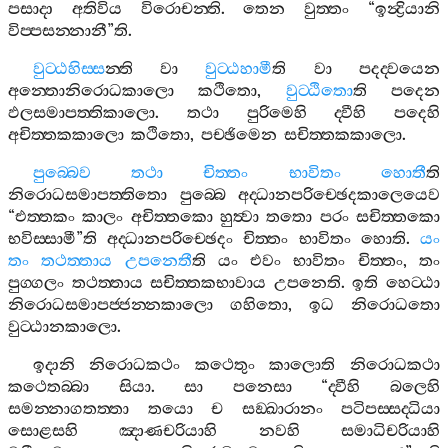
පසාදා
අතිවිය
විරොචන‍්ති
.
තෙන
වුත‍්තං
“
ඉන්‍ද්‍රියානි
විප‍්පසන‍්නානී
”
ති
.
වුට‍්ඨහිස‍්ස
න‍්ති
වා
වුට‍්ඨහාමී
ති
වා
පදද‍්වයෙන
අන‍්තොනිරොධකාලො
කථිතො
,
වුට‍්ඨිතො
ති
පදෙන
ඵලසමාපත‍්තිකාලො
.
තථා
පුරිමෙහි
ද‍්වීහි
පදෙහි
අචිත‍්තකකාලො
කථිතො
,
පච‍්ඡිමෙන
සචිත‍්තකකාලො
.
පුබ‍්බෙව
තථා
චිත‍්තං
භාවිතං
හොතී
ති
නිරොධසමාපත‍්තිතො
පුබ‍්බෙ
අද‍්ධානපරිච‍්ඡෙදකාලෙයෙව
“
එත‍්තකං
කාලං
අචිත‍්තකො
හුත්‍වා
තතො
පරං
සචිත‍්තකො
භවිස‍්සාමී
”
ති
අද‍්ධානපරිච‍්ඡෙදං
චිත‍්තං
භාවිතං
හොති
.
යං
තං
තථත‍්තාය
උපනෙතී
ති
යං
එවං
භාවිතං
චිත‍්තං
,
තං
පුග‍්ගලං
තථත‍්තාය
සචිත‍්තකභාවාය
උපනෙති
.
ඉති
හෙට‍්ඨා
නිරොධසමාපජ‍්ජන‍්නකාලො
ගහිතො
,
ඉධ
නිරොධතො
වුට‍්ඨානකාලො
.
ඉදානි
නිරොධකථං
කථෙතුං
කාලොති
නිරොධකථා
කථෙතබ‍්බා
සියා
.
සා
පනෙසා
“
ද‍්වීහි
බලෙහි
සමන‍්නාගතත‍්තා
තයො
ච
සඞ‍්ඛාරානං
පටිපස‍්සද‍්ධියා
සොළසහි
ඤාණචරියාහි
නවහි
සමාධිචරියාහි