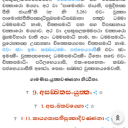
චත‍්තාරො
මග‍්ගා
.
අථ
වා
“
පාමොජ‍්ජං
ජායති
,
පමුදිතස‍්ස
පීති
ජායතී
”
ති
(
අ
·
නි
· 5.26)
එවං
වුත‍්තා
පාමොජ‍්ජපීතිපස‍්සද‍්ධිසුඛසමාධිසඞ‍්ඛාතා
පඤ‍්ච
ධම‍්මා
ධම‍්මසමාධි
නාම
,
චිත‍්තසමාධි
පන
සහ
විපස‍්සනාය
චත‍්තාරො
මග‍්ගාව
.
අථ
වා
දසකුසලකම‍්මපථා
චත‍්තාරො
බ්‍රහ‍්මවිහාරා
චාති
අයං
ධම‍්මසමාධි
නාම
,
තං
ධම‍්මසමාධිං
පූරෙන‍්තස‍්ස
උප‍්පන‍්නා
චිත‍්තෙකග‍්ගතා
චිත‍්තසමාධි
නාම
.
එවං
ත්‍වං
ඉමං
කඞ‍්ඛාධම‍්මං
පජහෙය්‍යාසී
ති
එවං
ත්‍වං
ඉමස‍්මිං
වුත‍්තප‍්පභෙදෙ
ධම‍්මසමාධිස‍්මිං
ඨිතො
සචෙ
එවං
චිත‍්තසමාධිං
පටිලභෙය්‍යාසි
,
එකංසෙනෙතං
කඞ‍්ඛං
පජහෙය්‍යාසීති
අත්‍ථො
.
සෙසං
සබ‍්බත්‍ථ
වුත‍්තනයමෙවාති
.
ගාමණිසංයුත‍්තවණ‍්ණනා
නිට‍්ඨිතා
.
9.
අසඞ‍්ඛතසංයුත‍්තං
1.
අසංඛතවග‍්ගො
1-11.
කායගතාසතිසුත‍්තාදිවණ‍්ණනා