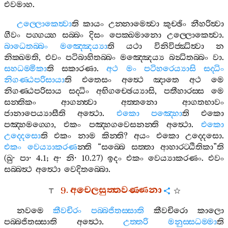
එවමාහ
.
උල‍්ලොකෙත්‍වා
ති
කායං
උන‍්නාමෙත්‍වා
කුච‍්ඡිං
නීහරිත්‍වා
ගීවං
පග‍්ගය‍්හ
සබ‍්බං
දිසං
පෙක‍්ඛමානො
උල‍්ලොකෙත්‍වා
.
බාධෙතබ‍්බං
මඤ‍්ඤෙය්‍යා
ති
යථා
විනිවිජ‍්ඣිත්‍වා
න
නික‍්ඛමති
,
එවං
පටිබාහිතබ‍්බං
මඤ‍්ඤෙය්‍ය
බන්‍ධිතබ‍්බං
වා
.
සහධම‍්මිකා
ති
සකාරණා
.
අථ
මං
පටිහරෙය්‍යාසි
සද‍්ධිං
නිගණ‍්ඨපරිසායා
ති
එතෙසං
අත්‍ථෙ
ඤාතෙ
අථ
මෙ
නිගණ‍්ඨපරිසාය
සද‍්ධිං
අභිගච‍්ඡෙය්‍යාසි
,
පතීහාරස‍්ස
මෙ
සන‍්තිකං
ආගන‍්ත්‍වා
අත‍්තනො
ආගතභාවං
ජානාපෙය්‍යාසීති
අත්‍ථො
.
එකො
පඤ‍්හො
ති
එකො
පඤ‍්හමග‍්ගො
,
එකං
පඤ‍්හගවෙසනන‍්ති
අත්‍ථො
.
එකො
උද‍්දෙසො
ති
එකං
නාම
කින‍්ති
?
අයං
එකො
උද‍්දෙසො
.
එකං
වෙය්‍යාකරණ
න‍්ති
“
සබ‍්බෙ
සත‍්තා
ආහාරට‍්ඨිතිකා
”
ති
(
ඛු
·
පා
· 4.1;
අ
·
නි
· 10.27)
ඉදං
එකං
වෙය්‍යාකරණං
.
එවං
සබ‍්බත්‍ථ
අත්‍ථො
වෙදිතබ‍්බො
.
9.
අචෙලසුත‍්තවණ‍්ණනා
නවමෙ
කීවචිරං
පබ‍්බජිතස‍්සාති
කීවචිරො
කාලො
පබ‍්බජිතස‍්සාති
අත්‍ථො
.
උත‍්තරි
මනුස‍්සධම‍්මා
ති