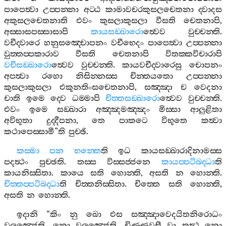
පාපෙත්‍වා
උප‍්පන‍්නා
අට‍්ඨ
කාමාවචරකුසලචෙතනා
ද‍්වාදස
අකුසලචෙතනාති
එවං
කුසලාකුසලා
වීසති
චෙතනාපි
,
අස‍්සාසපස‍්සාසාපි
කායසඞ‍්ඛාරො
ත්‍වෙව
වුච‍්චන‍්ති
.
වචීද‍්වාරෙ
හනුසඤ‍්චොපනං
වචීභෙදං
පාපෙත්‍වා
උප‍්පන‍්නා
වුත‍්තප‍්පකාරාව
වීසති
චෙතනාපි
විතක‍්කවිචාරාපි
වචීසඞ‍්ඛාරො
ත්‍වෙව
වුච‍්චන‍්ති
.
කායවචීද‍්වාරෙසු
චොපනං
අපත්‍වා
රහො
නිසින‍්නස‍්ස
චින‍්තයතො
උප‍්පන‍්නා
කුසලාකුසලා
එකූනතිංසචෙතනාපි
,
සඤ‍්ඤා
ච
වෙදනා
චාති
ඉමෙ
ද‍්වෙ
ධම‍්මාපි
චිත‍්තසඞ‍්ඛාරො
ත්‍වෙව
වුච‍්චන‍්ති
.
එවං
ඉමෙ
සඞ‍්ඛාරා
අඤ‍්ඤමඤ‍්ඤං
මිස‍්සා
ආලුළිතා
අවිභූතා
දුද‍්දීපනා
,
තෙ
පාකටෙ
විභූතෙ
කත්‍වා
කථාපෙස‍්සාමී
”
ති
පුච‍්ඡි
.
කස‍්මා
පන
භන‍්තෙ
ති
ඉධ
කායසඞ‍්ඛාරාදිනාමස‍්ස
පදත්‍ථං
පුච‍්ඡති
.
තස‍්ස
විස‍්සජ‍්ජනෙ
කායප‍්පටිබද‍්ධා
ති
කායනිස‍්සිතා
.
කායෙ
සති
හොන‍්ති
,
අසති
න
හොන‍්ති
.
චිත‍්තප‍්පටිබද‍්ධා
ති
චිත‍්තනිස‍්සිතා
.
චිත‍්තෙ
සති
හොන‍්ති
,
අසති
න
හොන‍්ති
.
ඉදානි
“
කිං
නු
ඛො
එස
සඤ‍්ඤාවෙදයිතනිරොධං
වලඤ‍්ජෙති
,
නො
වලඤ‍්ජෙති
,
චිණ‍්ණවසී
වා
තත්‍ථ
නො