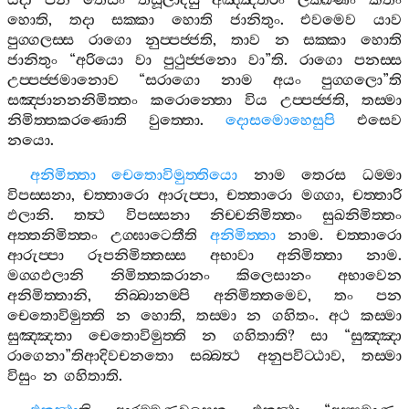
යදා
පන
තෙසං
තිසූලාදීසු
අඤ‍්ඤතරං
ලක‍්ඛණං
කතං
හොති
,
තදා
සක‍්කා
හොති
ජානිතුං
.
එවමෙව
යාව
පුග‍්ගලස‍්ස
රාගො
නුප‍්පජ‍්ජති
,
තාව
න
සක‍්කා
හොති
ජානිතුං
“
අරියො
වා
පුථුජ‍්ජනො
වා
”
ති
.
රාගො
පනස‍්ස
උප‍්පජ‍්ජමානොව
“
සරාගො
නාම
අයං
පුග‍්ගලො
”
ති
සඤ‍්ජානනනිමිත‍්තං
කරොන‍්තො
විය
උප‍්පජ‍්ජති
,
තස‍්මා
නිමිත‍්තකරණොති
වුත‍්තො
.
දොසමොහෙසුපි
එසෙව
නයො
.
අනිමිත‍්තා
චෙතොවිමුත‍්තියො
නාම
තෙරස
ධම‍්මා
විපස‍්සනා
,
චත‍්තාරො
ආරුප‍්පා
,
චත‍්තාරො
මග‍්ගා
,
චත‍්තාරි
ඵලානි
.
තත්‍ථ
විපස‍්සනා
නිච‍්චනිමිත‍්තං
සුඛනිමිත‍්තං
අත‍්තනිමිත‍්තං
උග‍්ඝාටෙතීති
අනිමිත‍්තා
නාම
.
චත‍්තාරො
ආරුප‍්පා
රූපනිමිත‍්තස‍්ස
අභාවා
අනිමිත‍්තා
නාම
.
මග‍්ගඵලානි
නිමිත‍්තකරානං
කිලෙසානං
අභාවෙන
අනිමිත‍්තානි
,
නිබ‍්බානම‍්පි
අනිමිත‍්තමෙව
,
තං
පන
චෙතොවිමුත‍්ති
න
හොති
,
තස‍්මා
න
ගහිතං
.
අථ
කස‍්මා
සුඤ‍්ඤතා
චෙතොවිමුත‍්ති
න
ගහිතාති
?
සා
“
සුඤ‍්ඤා
රාගෙනා
”
තිආදිවචනතො
සබ‍්බත්‍ථ
අනුපවිට‍්ඨාව
,
තස‍්මා
විසුං
න
ගහිතාති
.