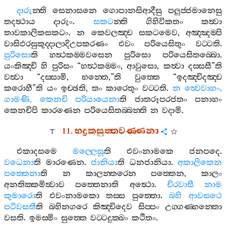
දාරු
න‍්ති
සෙනාසනෙ
ගොපානසිආදීසු
පලුජ‍්ජමානෙසු
තදත්‍ථාය
දාරුං
.
සකට
න‍්ති
ගිහිවිකතං
කත්‍වා
තාවකාලිකසකටං
.
න
කෙවලඤ‍්ච
සකටමෙව
,
අඤ‍්ඤම‍්පි
වාසිඵරසුකුද‍්දාලාදිඋපකරණං
එවං
පරියෙසිතුං
වට‍්ටති
.
පුරිසො
ති
හත්‍ථකම‍්මවසෙන
පුරිසො
පරියෙසිතබ‍්බො
.
යංකිඤ‍්චි
හි
පුරිසං
“
හත්‍ථකම‍්මං
,
ආවුසො
,
කත්‍වා
දස‍්සසී
”
ති
වත්‍වා
“
දස‍්සාමි
,
භන‍්තෙ
,”
ති
වුත‍්තෙ
“
ඉදඤ‍්චිදඤ‍්ච
කරොහී
”
ති
යං
ඉච‍්ඡති
,
තං
කාරෙතුං
වට‍්ටති
.
න
ත්‍වෙවාහං
,
ගාමණි
,
කෙනචි
පරියායෙනා
ති
ජාතරූපරජතං
පනාහං
කෙනචිපි
කාරණෙන
පරියෙසිතබ‍්බන‍්ති
න
වදාමි
.
11.
භද්‍රකසුත‍්තවණ‍්ණනා
එකාදසමෙ
මල‍්ලෙසූ
ති
එවංනාමකෙ
ජනපදෙ
.
වධෙනා
ති
මාරණෙන
.
ජානියා
ති
ධනජානියා
.
අකාලිකෙන
පත‍්තෙනා
ති
න
කාලන‍්තරෙන
පත‍්තෙන
,
කාලං
අනතික‍්කමිත්‍වාව
පත‍්තෙනාති
අත්‍ථො
.
චිරවාසී
නාම
කුමාරො
ති
එවංනාමකො
තස‍්ස
පුත‍්තො
.
බහි
ආවසථෙ
පටිවසතී
ති
බහිනගරෙ
කිඤ‍්චිදෙව
සිප‍්පං
උග‍්ගණ‍්හන‍්තො
වසති
.
ඉමස‍්මිං
සුත‍්තෙ
වට‍්ටදුක‍්ඛං
කථිතං
.