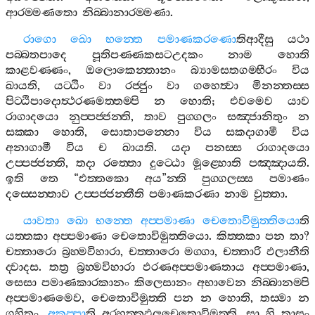
ආරම‍්මණතො
නිබ‍්බානාරම‍්මණා
.
රාගො
ඛො
භන‍්තෙ
පමාණකරණො
තිආදීසු
යථා
පබ‍්බතපාදෙ
පූතිපණ‍්ණකසටඋදකං
නාම
හොති
කාළවණ‍්ණං
,
ඔලොකෙන‍්තානං
බ්‍යාමසතගම‍්භීරං
විය
ඛායති
,
යට‍්ඨිං
වා
රජ‍්ජුං
වා
ගහෙත්‍වා
මිනන‍්තස‍්ස
පිට‍්ඨිපාදොත්‍ථරණමත‍්තම‍්පි
න
හොති
;
එවමෙව
යාව
රාගාදයො
නුප‍්පජ‍්ජන‍්ති
,
තාව
පුග‍්ගලං
සඤ‍්ජානිතුං
න
සක‍්කා
හොති
,
සොතාපන‍්නො
විය
සකදාගාමී
විය
අනාගාමී
විය
ච
ඛායති
.
යදා
පනස‍්ස
රාගාදයො
උප‍්පජ‍්ජන‍්ති
,
තදා
රත‍්තො
දුට‍්ඨො
මූළ‍්හොති
පඤ‍්ඤායති
.
ඉති
තෙ
“
එත‍්තකො
අය
”
න‍්ති
පුග‍්ගලස‍්ස
පමාණං
දස‍්සෙන‍්තාව
උප‍්පජ‍්ජන‍්තීති
පමාණකරණා
නාම
වුත‍්තා
.
යාවතා
ඛො
භන‍්තෙ
අප‍්පමාණා
චෙතොවිමුත‍්තියො
ති
යත‍්තකා
අප‍්පමාණා
චෙතොවිමුත‍්තියො
.
කිත‍්තකා
පන
තා
?
චත‍්තාරො
බ්‍රහ‍්මවිහාරා
,
චත‍්තාරො
මග‍්ගා
,
චත‍්තාරි
ඵලානීති
ද‍්වාදස
.
තත්‍ර
බ්‍රහ‍්මවිහාරා
ඵරණඅප‍්පමාණතාය
අප‍්පමාණා
,
සෙසා
පමාණකාරකානං
කිලෙසානං
අභාවෙන
නිබ‍්බානම‍්පි
අප‍්පමාණමෙව
,
චෙතොවිමුත‍්ති
පන
න
හොති
,
තස‍්මා
න
ගහිතං
.
අකුප‍්පා
ති
අරහත‍්තඵලචෙතොවිමුත‍්ති
.
සා
හි
තාසං