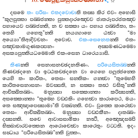
10.
මණිචූළකසුත‍්තවණ‍්ණනා
දසමෙ
තං
පරිසං
එතදවොචා
ති
තස‍්ස
කිර
එවං
අහොසි
“
කුලපුත‍්තා
පබ‍්බජන‍්තා
පුත‍්තදාරඤ‍්චෙව
ජාතරූපරජතඤ‍්ච
පහායෙව
පබ‍්බජන‍්ති
,
න
ච
සක‍්කා
යං
පහාය
පබ‍්බජිතා
,
තං
තෙහි
ගහෙතු
”
න‍්ති
නයග‍්ගාහෙ
ඨත්‍වා
“
මා
අය්‍යො
”
තිආදිවචනං
අවොච
.
එකංසෙනෙත
න‍්ති
එතං
පඤ‍්චකාමගුණකප‍්පනං
අස‍්සමණධම‍්මො
අසක්‍යපුත‍්තියධම‍්මොති
එකංසෙන
ධාරෙය්‍යාසි
.
තිණ
න‍්ති
සෙනාසනච‍්ඡදනතිණං
.
පරියෙසිතබ‍්බ
න‍්ති
තිණච‍්ඡදනෙ
වා
ඉට‍්ඨකච‍්ඡදනෙ
වා
ගෙහෙ
පලුජ‍්ජන‍්තෙ
යෙහි
තං
කාරිතං
,
තෙසං
සන‍්තිකං
ගන‍්ත්‍වා
“
තුම‍්හෙහි
කාරිතසෙනාසනං
ඔවස‍්සති
,
න
සක‍්කා
තත්‍ථ
වසිතු
”
න‍්ති
ආචික‍්ඛිතබ‍්බං
.
මනුස‍්සා
සක‍්කොන‍්තා
කරිස‍්සන‍්ති
,
අසක‍්කොන‍්තා
“
තුම‍්හෙ
වඩ‍්ඪකිං
ගහෙත්‍වා
කාරාපෙථ
,
මයං
තෙ
සඤ‍්ඤාපෙස‍්සාමා
”
ති
වක‍්ඛන‍්ති
.
එවං
වුත‍්තෙ
කාරෙත්‍වා
තෙසං
ආචික‍්ඛිතබ‍්බං
.
මනුස‍්සා
වඩ‍්ඪකීනං
දාතබ‍්බං
දස‍්සන‍්ති
.
සචෙ
ආවාසසාමිකා
නත්‍ථි
,
අඤ‍්ඤෙසම‍්පි
භික‍්ඛාචාරවත‍්තෙන
ආරොචෙත්‍වා
කාරෙතුං
වට‍්ටති
.
ඉදං
සන්‍ධාය
“
පරියෙසිතබ‍්බ
”
න‍්ති
වුත‍්තං
.