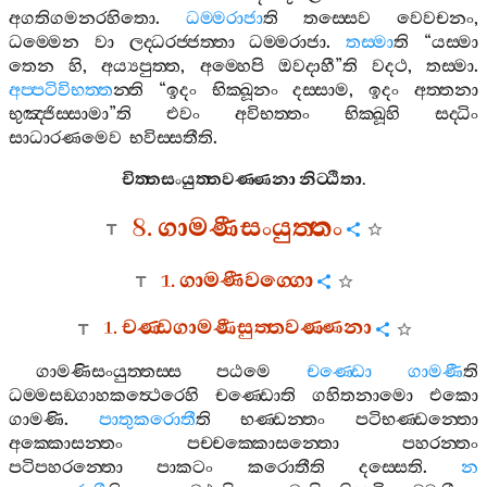
අගතිගමනරහිතො
.
ධම‍්මරාජා
ති
තස‍්සෙව
වෙවචනං
,
ධම‍්මෙන
වා
ලද‍්ධරජ‍්ජත‍්තා
ධම‍්මරාජා
.
තස‍්මා
ති
“
යස‍්මා
තෙන
හි
,
අය්‍යපුත‍්ත
,
අම‍්හෙපි
ඔවදාහී
”
ති
වදථ
,
තස‍්මා
.
අප‍්පටිවිභත‍්ත
න‍්ති
“
ඉදං
භික‍්ඛූනං
දස‍්සාම
,
ඉදං
අත‍්තනා
භුඤ‍්ජිස‍්සාමා
”
ති
එවං
අවිභත‍්තං
භික‍්ඛූහි
සද‍්ධිං
සාධාරණමෙව
භවිස‍්සතීති
.
චිත‍්තසංයුත‍්තවණ‍්ණනා
නිට‍්ඨිතා
.
8.
ගාමණීසංයුත‍්තං
1.
ගාමණීවග‍්ගො
1.
චණ‍්ඩගාමණීසුත‍්තවණ‍්ණනා
ගාමණිසංයුත‍්තස‍්ස
පඨමෙ
චණ‍්ඩො
ගාමණී
ති
ධම‍්මසඞ‍්ගාහකත්‍ථෙරෙහි
චණ‍්ඩොති
ගහිතනාමො
එකො
ගාමණි
.
පාතුකරොතී
ති
භණ‍්ඩන‍්තං
පටිභණ‍්ඩන‍්තො
අක‍්කොසන‍්තං
පච‍්චක‍්කොසන‍්තො
පහරන‍්තං
පටිපහරන‍්තො
පාකටං
කරොතීති
දස‍්සෙති
.
න