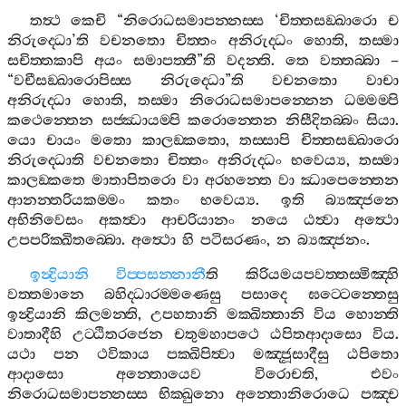
තත්‍ථ
කෙචි
“
නිරොධසමාපන‍්නස‍්ස
‘
චිත‍්තසඞ‍්ඛාරො
ච
නිරුද‍්ධො
’
ති
වචනතො
චිත‍්තං
අනිරුද‍්ධං
හොති
,
තස‍්මා
සචිත‍්තකාපි
අයං
සමාපත‍්තී
”
ති
වදන‍්ති
.
තෙ
වත‍්තබ‍්බා
–
“
වචීසඞ‍්ඛාරොපිස‍්ස
නිරුද‍්ධො
”
ති
වචනතො
වාචා
අනිරුද‍්ධා
හොති
,
තස‍්මා
නිරොධසමාපන‍්නෙන
ධම‍්මම‍්පි
කථෙන‍්තෙන
සජ‍්ඣායම‍්පි
කරොන‍්තෙන
නිසීදිතබ‍්බං
සියා
.
යො
චායං
මතො
කාලඞ‍්කතො
,
තස‍්සාපි
චිත‍්තසඞ‍්ඛාරො
නිරුද‍්ධොති
වචනතො
චිත‍්තං
අනිරුද‍්ධං
භවෙය්‍ය
,
තස‍්මා
කාලඞ‍්කතෙ
මාතාපිතරො
වා
අරහන‍්තෙ
වා
ඣාපෙන‍්තෙන
ආනන‍්තරියකම‍්මං
කතං
භවෙය්‍ය
.
ඉති
බ්‍යඤ‍්ජනෙ
අභිනිවෙසං
අකත්‍වා
ආචරියානං
නයෙ
ඨත්‍වා
අත්‍ථො
උපපරික‍්ඛිතබ‍්බො
.
අත්‍ථො
හි
පටිසරණං
,
න
බ්‍යඤ‍්ජනං
.
ඉන්‍ද්‍රියානි
විප‍්පසන‍්නානී
ති
කිරියමයපවත‍්තස‍්මිඤ‍්හි
වත‍්තමානෙ
බහිද‍්ධාරම‍්මණෙසු
පසාදෙ
ඝට‍්ටෙන‍්තෙසු
ඉන්‍ද්‍රියානි
කිලමන‍්ති
,
උපහතානි
මක‍්ඛිත‍්තානි
විය
හොන‍්ති
වාතාදීහි
උට‍්ඨිතරජෙන
චතුමහාපථෙ
ඨපිතආදාසො
විය
.
යථා
පන
ථවිකාය
පක‍්ඛිපිත්‍වා
මඤ‍්ජූසාදීසු
ඨපිතො
ආදාසො
අන‍්තොයෙව
විරොචති
,
එවං
නිරොධසමාපන‍්නස‍්ස
භික‍්ඛුනො
අන‍්තොනිරොධෙ
පඤ‍්ච