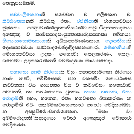
තෙනුපසඞ‍්කමි
.
සච‍්චාලිකෙනා
ති
සච‍්චෙන
ච
අලිකෙන
ච
.
තිට‍්ඨතෙත
න‍්ති
තිට‍්ඨතු
එතං
.
රජනීයා
ති
රාගප‍්පච‍්චයා
මුඛතො
පඤ‍්චවණ‍්ණසුත‍්තනීහරණවාතවුට‍්ඨිදස‍්සනාදයො
අඤ‍්ඤෙ
ච
කාමස‍්සාදසංයුත‍්තාකාරදස‍්සනකා
අභිනයා
.
භිය්‍යොසොමත‍්තායා
ති
අධිකප‍්පමාණත‍්තාය
.
දොසනීයා
ති
දොසප‍්පච‍්චයා
හත්‍ථපාදච‍්ඡෙදාදිදස‍්සනාකාරා
.
මොහනීයා
ති
මොහප‍්පච‍්චයා
උදකං
ගහෙත්‍වා
තෙලකරණං
,
තෙලං
ගහෙත්‍වා
උදකකරණන‍්ති
එවමාදයො
මායාපභෙදා
.
පහාසො
නාම
නිරයො
ති
විසුං
පහාසනාමකො
නිරයො
නාම
නත්‍ථි
,
අවීචිස‍්සෙව
පන
එකස‍්මිං
කොට‍්ඨාසෙ
නච‍්චන‍්තා
විය
ගායන‍්තා
විය
ච
නටවෙසං
ගහෙත්‍වාව
පච‍්චන‍්ති
,
තං
සන්‍ධායෙතං
වුත‍්තං
.
නාහං
,
භන‍්තෙ
,
එතං
රොදාමී
ති
අහං
,
භන‍්තෙ
,
එතං
භගවතො
බ්‍යාකරණං
න
රොදාමීති
එවං
සකම‍්මකවසෙනෙත්‍ථ
අත්‍ථො
වෙදිතබ‍්බො
,
න
අස‍්සුවිමොචනමත‍්තෙන
. “
මතං
වා
අම‍්මරොදන‍්තී
”
තිආදයො
චෙත්‍ථ
අඤ‍්ඤෙපි
වොහාරා
වෙදිතබ‍්බා
.