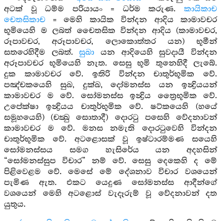
අටක් වූ ධම්ම පරියායං = ධර්ම කරුණ.
කායිකාච
චෙතසිකාච
= මෙහි කායික වින්දන ආදිය කාමාවචර
භූමියෙහි ම ලබත් චෛතසික වින්දන ආදිය (කාමාවචර,
රූපාවචර, අරූපාවචර, ලොකොත්තර යන) භූමීන්
සතරෙහිදීම ලබත්.
සුඛා
යන ආදියෙහි සුවදායී වින්දන
අරූපාවචර භූමියෙහි නැත. සෙසු භූමි තුනෙහිදී ලැබේ.
දුක කාමාවචර වේ. ඉතිරි වින්දන චාතුර්භූමික වේ.
පඤ්චකයෙහි සුඛ, දුක්ඛ, දෝමනස්ස යන ඉන්‍ද්‍රියයන්
කාමාවචර ම වේ. සෝමනස්ස ඉන්‍ද්‍රිය ත්‍රෛභූමික වේ.
උපේක්ෂා ඉන්‍ද්‍රියය චාතුර්භූමික වේ. ෂට්කයෙහි (හයේ
සමූහයෙහි) (චක්‍ඛු සොතාදී) දොරටු පසෙහි වේදනාවන්
කාමාවචර ම වේ. මනස නමැති දොරටුවෙහි වින්දන
චාතුර්භූමික වේ. අටළොසක් වූ ඉෂ්ටාරම්මණ සයෙහි
සෝමනස්සය සමග හැසිරේය යන අදහසින්
“සෝමනස්සුප විචාර” නම් වේ. සෙසු දෙකෙහි ද මේ
පිළිවෙළම වේ. මෙසේ මේ දේශනාව විචාර වශයෙන්
පැමිණ ඇත. එකට යෙදුණ සෝමනස්ස ආදීන්ගේ
වශයෙන් මෙහි අටළොස් වැදෑරුම් වූ වේදනාවන් දත
යුතුය.