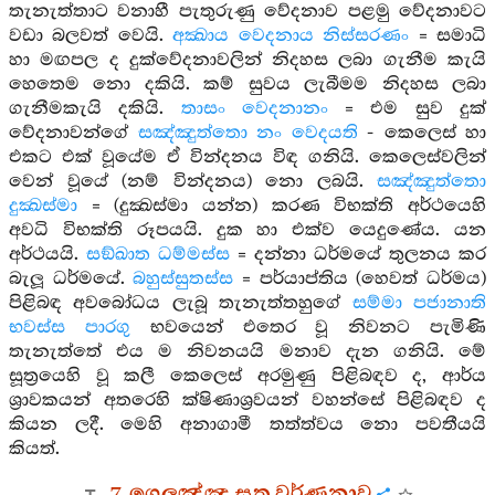
තැනැත්තාට වනාහී පැතුරුණු වේදනාව පළමු වේදනාවට
වඩා බලවත් වෙයි.
අක්‍ඛාය වෙදනාය නිස්සරණං
= සමාධි
හා මඟපල ද දුක්වේදනාවලින් නිදහස ලබා ගැනීම කැයි
හෙතෙම නො දකියි. කම් සුවය ලැබීමම නිදහස ලබා
ගැනීමකැයි දකියි.
තාසං වෙදනානං
= එම සුව දුක්
වේදනාවන්ගේ
සඤ්ඤුත්තො නං වෙදයති
- කෙලෙස් හා
එකට එක් වූයේම ඒ වින්දනය විඳ ගනියි. කෙලෙස්වලින්
වෙන් වූයේ (නම් වින්දනය) නො ලබයි.
සඤ්ඤුත්තො
දුක්‍ඛස්මා
= (දුක්‍ඛස්මා යන්න) කරණ විභක්ති අර්ථයෙහි
අවධි විභක්ති රූපයයි. දුක හා එක්ව යෙදුණේය. යන
අර්ථයයි.
සඞ්ඛාත ධම්මස්ස
= දන්නා ධර්මයේ තුලනය කර
බැලූ ධර්මයේ.
බහුස්සුතස්ස
= පර්යාප්තිය (හෙවත් ධර්මය)
පිළිබඳ අවබෝධය ලැබූ තැනැත්තහුගේ
සම්මා පජානාති
භවස්ස පාරගු
භවයෙන් එතෙර වූ නිවනට පැමිණි
තැනැත්තේ එය ම නිවනයයි මනාව දැන ගනියි. මේ
සූත්‍රයෙහි වූ කලී කෙලෙස් අරමුණු පිළිබඳව ද, ආර්ය
ශ්‍රාවකයන් අතරෙහි ක්ෂිණාශ්‍රවයන් වහන්සේ පිළිබඳව ද
කියන ලදී. මෙහි අනාගාමී තත්ත්වය නො පවතීයයි
කියත්.
7. ගෙලඤ්ඤ සූත්‍ර වර්ණනාව