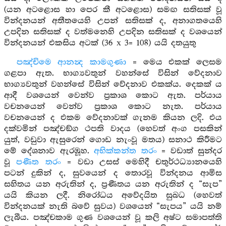
(යන අටළොස හා පෙර කී අටළොස) සමඟ සතිසක් වූ
වින්දනයන් අතීතයෙහි උපන් සතිසක් ද, අනාගතයෙහි
උපදින සතිසක් ද වත්මනෙහි උපදින සතිසක් ද වශයෙන්
වින්දනයන් එකසිය අටක් (36 x 3= 108) යයි දතයුතු
පඤ්චිමෙ ආනන්‍ද කාමගුණා
= මෙය එකක් ලෙසම
ගළපා ඇත. භාග්‍යවතුන් වහන්සේ විසින් වේදනාව
භාග්‍යවතුන් වහන්සේ විසින් වේදනාව එකක්ය. දෙකක් ය
ආදී වශයෙන් වෙන්ව ප්‍රකාශ කොට ඇත. පර්යාය
වචනයෙන් වෙන්ව ප්‍රකාශ කොට නැත. පර්යාය
වචනයෙන් ද එකම වේදනාවක් ගැනම කියන ලදි. එය
දක්වමින් පඤ්චඞ්ග ථපති වාදය (හෙවත් අංග පසකින්
යුත්, වඩුවා ඇසුරෙන් ගොඩ නැංවූ මතය) සනාථ කිරීමට
මේ දේශනාව ඇරඹූහ.
අභික්කන්ත තරං
= වඩාත් සුන්දර
වූ
පණීත තරං
= වඩා උසස් මෙහිදී චතුර්ථධ්‍යානයෙහි
පටන් දුකින් ද, සුවයෙන් ද තොරවූ වින්දනය ආමිස
සහිතය යන අරුතින් ද, ප්‍රණීතය යන අරුතින් ද “සැප”
යයි කියන ලදී. නිරෝධය අවේදයිත සුඛධ (හෙවත්
වින්දනයක් නැති බවේ සුවය) වශයෙන් “සැපය” යයි නම්
ලැබීය. පඤ්චකාම ගුණ වශයෙන් වූ කලි අෂ්ට සමාපත්ති