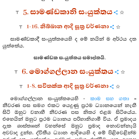
5. සාමණ්ඩකානි සංයුක්තය
1-16. නිබ්බාන ආදි සූත්‍ර වර්ණනා
සාමණ්ඩකාදී සංයුත්තයෙහි ද මේ නයින් ම අර්ථය දත
යුත්තේය.
සාමණ්ඩක සංයුත්තය සමාප්තයි.
6. මොග්ගල්ලාන සංයුක්තය
1-8. සවිතක්ක ආදි සූත්‍ර වර්ණනා
මොග්ගල්ලාන සංයුත්තයෙහි -
කාම සහ ගතා
=
නීවරණ පස සමග එකට යෙදුණු ප්‍රථම ධ්‍යානයෙන් නැඟී
සිටි ඔහුට වනාහී නීවරණ පස නිතර එළඹ සිටියේය.
එහෙයින් ඔහුට ප්‍රථම ධ්‍යානය පරිහානිගාමී විය. ඒ ප්‍රමාදය
දැක ශාස්තෲන් වහන්සේ ඔහුට ප්‍රමාද නොවන්නැයි
අවවාද දුන්හ. ද්විතීය ධ්‍යාන ආදියෙහි ද මේ පිළිවෙළින්ම