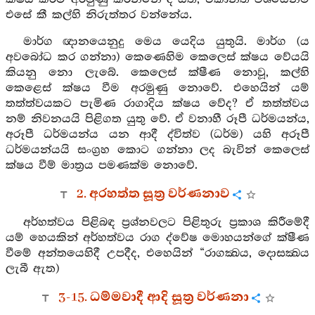
එසේ කී කල්හි නිරුත්තර වන්නේය.
මාර්ග ඥානයෙනුදු මෙය යෙදිය යුතුයි. මාර්ග (ය
අවබෝධ කර ගන්නා) කෙණෙහිම කෙලෙස් ක්ෂය වේයයි
කියනු නො ලැබේ. කෙලෙස් ක්ෂීණ නොවූ, කල්හි
කෙළෙස් ක්ෂය වීම අරමුණු නොවේ. එහෙයින් යම්
තත්ත්වයකට පැමිණ රාගාදිය ක්ෂය වේද? ඒ තත්ත්වය
නම් නිවනයයි පිළිගත යුතු වේ. ඒ වනාහී රූපී ධර්මයන්ය,
අරූපී ධර්මයන්ය යන ආදී ද්විත්ව (ධර්ම) යහි අරූපී
ධර්මයන්යයි සංග්‍රහ කොට ගන්නා ලද බැවින් කෙලෙස්
ක්ෂය වීම් මාත්‍රය පමණක්ම නොවේ.
2. අරහත්ත සූත්‍ර වර්ණනාව
අර්හත්වය පිළිබඳ ප්‍රශ්නවලට පිළිතුරු ප්‍රකාශ කිරීමේදී
යම් හෙයකින් අර්හත්වය රාග ද්වේෂ මොහයන්ගේ ක්ෂීණ
වීමේ අන්තයෙහිදී උපදීද, එහෙයින් “රාගක්‍ඛය, දොසක්‍ඛය
ලැබී ඇත)
3-15. ධම්මවාදී ආදි සූත්‍ර වර්ණනා