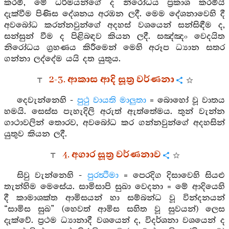
කරමි, මේ ධර්මයන්ගේ ද නිරෝධය ප්‍රකාශ කරමියි
දැක්වීම පිණිස දේශනය අරඹන ලදී. මෙම දේශනාවෙහි දී
අවබෝධ කරන්නවුන්ගේ අදහස් වශයෙන් සන්සිඳීම ද,
සන්සුන් වීම ද පිළිබඳව කියන ලදී. සඤ්ඤං වෙදයිත
නිරෝධය ග්‍රහණය කිරීමෙන් මෙහි අරූප ධ්‍යාන සතර
ගන්නා ලද්දේම යයි දත යුතුය.
2-3. ආකාස ආදි සූත්‍ර වර්ණනා
දෙවැන්නෙහි -
පුථු වායති මාලුතා
= බොහෝ වූ වාතය
හමයි. සෙස්ස පැහැදිලි අරුත් ඇත්තේමය. තුන් වැන්න
ගාථාවලින් තොරව, අවබෝධ කර ගන්නවුන්ගේ අදහසින්
යුතුව කියන ලදී.
4. අගාර සූත්‍ර වර්ණනාව
සිවු වැන්නෙහි -
පුරත්‍ථිමා
= පෙරදිග දිසාවෙහි සියළු
තැන්හිම මෙසේය. සාමිසාපි සුඛා වෙදනා = මේ ආදියෙහි
දී කාමාශක්ත ආමිසයන් හා සම්බන්ධ වූ වින්දනයන්
“සාමිස සුඛ” (හෙවත් ආමිස සහිත වූ සුවයන්) ලෙස
දැක්වේ. ප්‍රථම ධ්‍යානාදී වශයෙන් ද, විදර්ශනා වශයෙන් ද