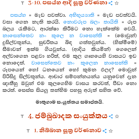
3-10. පසය්හ ආදි සූත්‍ර වර්ණනා
පසය්හ
= මැඩ පවත්වා.
අභිභුය්‍යාති
= මැඩ පවත්වයි.
වසා ගෙන නැති කරයි.
නොවරූප බලං තායිති
= රූප
බලය රැකීමට, ආරක්ෂා කිරීමට නො හැක්කේම වෙයි.
නාසෙන්තෙව නං කුලෙ න වාසෙන්ති
= (මොවුන්)
දුසිල්වතුන්ය, සුචරිතය බිඳ ගත්තවුන්ය. (හික්මීමේ)
සීමාවන් ඉක්ම ගියවූන්ය. (ආදිය කියමින්) ගෙලෙන්
අල්වාගෙන පළවා හරිත්, එම කුල ගෘහයෙහි වාසයට ඉඩ
නොදෙත්.
වාසෙන්තෙව නං කුලෙන නාසෙන්ති
=
රූපයෙන් හෝ ධනයෙන් හෝ කුමන ඵලද? මොවුන්
පිරිසිදු සිල්වතුන්ය. ආචාර සම්පන්නයන්ය යනුවෙන් දැන
ඥාතීහු ඔවුන් එම කුලගෙහිම වාසය කරවත්, පීඩා නො
කරත්. සෙස්ස සියලු තන්හිම පහසු අරුත් සහිත වේ.
මාතුගාම සංයුත්තය සමාප්තයි.
4. ජම්බුඛාදක සංයුක්තය
1. නිබ්බාන සූත්‍ර වර්ණනාව