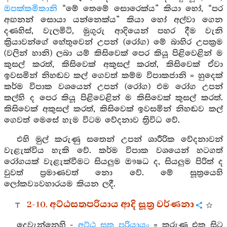
ඔපක්කමිකානි
“මේ තෙමේ සොරෙක්ය” කියා හෝ, “පර
අඟනන් සොයා යන්නෙක්ය” කියා හෝ අල්වා ගෙන
දණහිස්, වැලමිටි, මුගුරු ආදියෙන් පහර දීම වැනි
ක්‍රියාවන්ගේ හේතුවෙන් උපන් (රෝග) මේ බාහිර උපක්‍රම
(වලින් හානි) ලබා යම් කිසිවෙක් පෙර කියූ පිළිවෙළින් ම
කුසල් කරත්, කිසිවෙක් අකුසල් කරත්, කිසිවෙක් ඒවා
ඉවසමින් නිහඬව කල් ගෙවත් කම්ම විපාකජානි = හුදෙක්
කර්ම විපාක වශයෙන් උපන් (රෝග) එම රෝග උපන්
කල්හි ද පෙර කියූ පිළිවෙළින් ම කිසිවෙක් කුසල් කරත්.
කිසිවෙක් අකුසල් කරත්, කිසිවෙක් ඉවසමින් නිහඬව කල්
ගෙවත් මෙසේ හැම විටම වේදනාව ත්‍රිවිධ වේ.
එහි මුල් කරුණු සතෙන් උපන් ශාරීරික වේදනාවන්
වැළැක්විය හැකි වේ. කර්ම විපාක වශයෙන් හටගත්
රෝගයක් වැළැක්වීමට සියලුම ඖෂධ ද, සියලුම පිරිත් ද
වුවත් ප්‍රමාණවත් නො වේ. මේ සූත්‍රයෙහි
ලෝකව්‍යවහාරයම කියන ලදී.
2-10. අට්ඨසතපරියාය ආදි සූත්‍ර වර්ණනා
දෙවැන්නෙහි -
අට්ඨ සත පරියායං
= කරුණු එක සිට