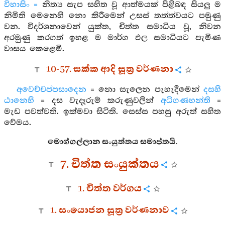
විහාසිං =
නිත්‍ය සැප සහිත වූ ආත්මයක් පිළිබඳ සියලු ම
නිමිති මෙනෙහි නො කිරීමෙන් උසස් තත්ත්වයට පමුණු
වන. විදර්ශනාවෙන් යුක්ත, චිත්ත සමාධිය වූ, නිවන
අරමුණු කරගත් ඉහළ ම මාර්ග ඵල සමාධියට පැමිණ
වාසය කෙළෙමි.
10-57. සක්ක ආදි සූත්‍ර වර්ණනා
අවෙච්චප්පසාදෙන
= නො සැලෙන පැහැදීමෙන්
දසහි
ඨානෙහි
= දස වැදෑරුම් කරුණුවලින්
අධිගණහන්ති
=
මැඩ පවත්වති. ඉක්මවා සිටිති. සෙස්ස පහසු අරුත් සහිත
වේමය.
මොග්ගල්ලාන සංයුත්තය සමාප්තයි.
7. චිත්ත සංයුක්තය
1. චිත්ත වර්ගය
1. සංයොජන සූත්‍ර වර්ණනාව