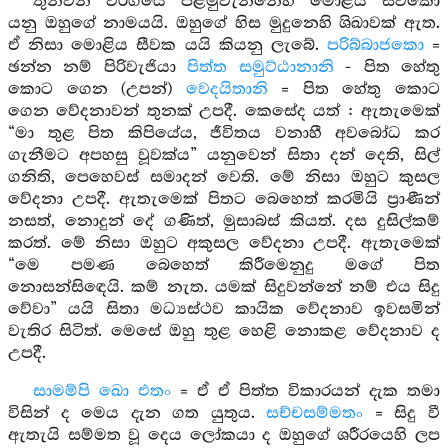
තුන්වන වර්ගයේ පළමුවැන්නෙහි මොළිය සීවකො
යනු ඔහුගේ නාමයයි. ඔහුගේ හිස මුදුනෙහි ශිඛාවක් ඇත.
ඒ නිසා මොළිය සීවක යයි කියනු ලැබේ.
පරිබ්‍බාජකො
=
ඡන්න නම් පිරිවැජියා
පිත්ත සමුට්ඨානානි
- පිත හේතු
කොට ගෙන (උපන්)
වෙදයිතානි
= පිත හේතු කොට
ගෙන වේදනාවන් තුනක් උපදී. කෙසේද යත් : ඇතැමෙක්
“මා තුළ පිත කිපියේය, ජීවිතය වනාහී අවබෝධ කර
ගැනීමට අපහසු වූවක්ය” යනුවෙන් සිතා දන් දෙති, සිල්
ගනිති, පෙහෙවස් සමාදන් වෙති. මේ නිසා ඔහුට කුසල
වේදනා උපදී. ඇතැමෙක් පිතට බෙහෙත් කරමියි ප්‍රාණීන්
නසත්, නොදුන් දේ ගණිත්, මුසාබස් කියත්. දස දුසිල්කම්
කරත්. මේ නිසා ඔහුට අකුසල වේදනා උපදී. ඇතැමෙක්
“මෙ පමණ බෙහෙත් කිරීමෙනුදු මගේ පිත
නොසන්සිඳෙයි. කම් නැත. යමක් සිදුවන්නේ නම් එය සිදු
වේවා” යයි සිතා මධ්‍යස්ථව කායික වේදනාව ඉවසමින්
වැතිර සිටිත්. මෙසේ ඔහු තුළ හෙළි නොකළ වේදනාව ද
උපදී.
සාමම්පි ඛො එතං
= ඒ ඒ පිත්ත විකාරයන් දැක තමා
විසින් ද මෙය දැන ගත යුතුය.
සච්චසම්මතං
= සිදු වී
ඇතැයි සම්මත වූ දෙය ලෝකයා ද ඔහුගේ ශරීරයෙහි ලප