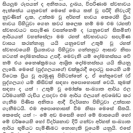
සියලුම රූපයන් ද අනිත්‍යය, දුඃඛය, විපරිණාම ස්වභාවය
ඇත්තේය යනුවෙන් මෙසේ මෙය තත් වූ පරිදි නිවැරදි
නුවණින් දැක, උත්තම වූ අර්හත් භාවය කෙරෙහි ප්‍රිය
භාවය පිහිටුවා ගෙන කවර කලෙක නම් මම එම (රහත්)
ස්වභාවයට සපැමිණ වසන්නෙම් ද (යනුවෙන් සිතමින්)
ආර්යයන් වහන්සේලා මම රහත් ස්වභාවයට සපැමිණ
වාසය කරන්නාහු යයි යනුවෙන් උතුම් වූ රහත්
ස්වභාවයෙහි ප්‍රියතාවය පිහිටුවා ගන්නහුට ආසාව නිසා
හටගත් දෝමනස්සය උපදී. මෙවැනි යම් දෝමනස්සය වේ
නම් එය නෛෂ්ක්‍රම්‍යය ආශ්‍රිත දෝමනස්සය යයි කියනු
ලැබේ. මෙසේ (පුද්ගලයාගේ) චක්ෂුරාදී දොරටු සයෙහි යම්
විටෙක ප්‍රිය වූ අරමුණු පිහිටන්නේ ද, ඒ හේතුවෙන් (ඒ
පුද්ගලයා) යම් කිසිවක් සඳහා අපොහොසත් වෙයි. කුමක්
සඳහා ද යත් : උතුම් වූ මෝක්ෂ සංඛ්‍යාත ආර්ය ඵල
ධර්මයන්හි රුචිය උපදවා එම ආර්ය ඵලයන් අවබෝධ කර
ගැනීම පිණිස අනිත්‍ය ආදී විදර්ශනා පිහිටුවා උත්සාහ
ගැනීමටයි. එම අපොහොසත් වීම නිසා මෙසේ සිතයි.
කෙසේද යත් :- මේ අඩ මසෙහි හෝ මේ මාසයෙහි හෝ
මේ වර්ෂයෙහි හෝ විදර්ශනාව දිරි ගන්වා අර්හත් සංඛ්‍යාත
ආර්ය භූමියට පැමිණීමට නොහැකි වූයෙමි යනුයි. එසේ