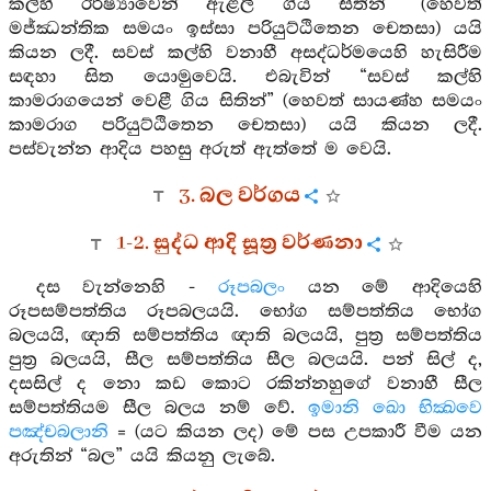
කල්හි ඊර්ෂ්‍යාවෙන් ඇළලී ගිය සිතින්” (හෙවත්
මජ්ඣන්තික සමයං ඉස්සා පරියුට්ඨිතෙන චෙතසා) යයි
කියන ලදී. සවස් කල්හි වනාහී අසද්ධර්මයෙහි හැසිරීම
සඳහා සිත යොමුවෙයි. එබැවින් “සවස් කල්හි
කාමරාගයෙන් වෙළී ගිය සිතින්” (හෙවත් සායණ්හ සමයං
කාමරාග පරියුට්ඨිතෙන චෙතසා) යයි කියන ලදී.
පස්වැන්න ආදිය පහසු අරුත් ඇත්තේ ම වෙයි.
3. බල වර්ගය
1-2. සුද්ධ ආදි සූත්‍ර වර්ණනා
දස වැන්නෙහි -
රූපබලං
යන මේ ආදියෙහි
රූපසම්පත්තිය රූපබලයයි. භෝග සම්පත්තිය භෝග
බලයයි, ඥාති සම්පත්තිය ඥාති බලයයි, පුත්‍ර සම්පත්තිය
පුත්‍ර බලයයි, සීල සම්පත්තිය සීල බලයයි. පන් සිල් ද,
දසසිල් ද නො කඩ කොට රකින්නහුගේ වනාහී සීල
සම්පත්තියම සීල බලය නම් වේ.
ඉමානි ඛො භික්‍ඛවෙ
පඤ්චබලානි
= (යට කියන ලද) මේ පස උපකාරී වීම යන
අරුතින් “බල” යයි කියනු ලැබේ.