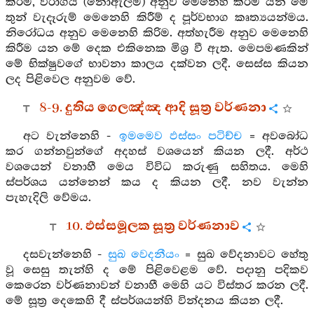
කිරීම, විරාගය (නොඇලීම) අනුව මෙනෙහි කිරීම යන මේ
තුන් වැදෑරුම් මෙනෙහි කිරීම් ද පූර්වභාග කෘත්‍යයන්මය.
නිරෝධය අනුව මෙනෙහි කිරිම. අත්හැරීම අනුව මෙනෙහි
කිරීම යන මේ දෙක එකිනෙක මිශ්‍ර වී ඇත. මෙපමණකින්
මේ භික්ෂුවගේ භාවනා කාලය දක්වන ලදී. සෙස්ස කියන
ලද පිළිවෙල අනුවම වේ.
8-9. දුතිය ගෙලඤ්ඤ ආදි සූත්‍ර වර්ණනා
අට වැන්නෙහි -
ඉමමෙව ඵස්සං පටිච්ච
= අවබෝධ
කර ගන්නවුන්ගේ අදහස් වශයෙන් කියන ලදී. අර්ථ
වශයෙන් වනාහී මෙය විවිධ කරුණු සහිතය. මෙහි
ස්පර්ශය යන්නෙන් කය ද කියන ලදී. නව වැන්න
පැහැදිලි වේමය.
10. ඵස්සමූලක සූත්‍ර වර්ණනාව
දසවැන්නෙහි -
සුඛ වෙදනීයං
= සුඛ වේදනාවට හේතු
වූ සෙසු තැන්හි ද මේ පිළිවෙළම වේ. පදානු පදිකව
කෙරෙන වර්ණනාවන් වනාහී මෙහි යට විස්තර කරන ලදී.
මේ සූත්‍ර දෙකෙහි දී ස්පර්ශයන්හි වින්දනය කියන ලදී.