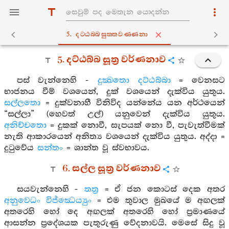
5. දට‍්ඨබ‍්බසුත‍්තවණ‍්ණනා
5. දට්ඨබ්බ සූත්‍ර වර්ණනාව
පස් වැන්නෙහි -
දුක්‍ඛතො දට්ඨබ්බා
= වෙනසට
භාජනය වීම් වශයෙන්, දුක් වශයෙන් දැක්විය යුතුය.
සල්ලතො
= දුක්වනාහී විනිවිද යන්නේය යන අර්ථයෙන්
“සල්ලා” (හෙවත් උල්) යනුවෙන් දැක්විය යුතුය.
අනිච්චතො
= දුකක් නොවී, සැපයක් නො වී, පැවැත්වීමක්
නැති ආකාරයෙන් අනිත්‍ය වශයෙන් දැක්විය යුතුය. අද්දා =
දුටුවේය
සන්තං
= ශාන්ත වූ ස්වභාවය.
6. සල්ල සූත්‍ර වර්ණනාව
සයවැන්නෙහි -
තත්‍ර
= ඒ ජන කොටස් දෙක අතර
අනුවෙධං විජ්ඣෙය්‍යුං
= එම තුවාල මුඛයේ ම අඟලක්
අතරෙහි හෝ දෙ අඟලක් අතරෙහි හෝ ප්‍රමාණයේ
ආසන්න ප්‍රදේශයක පැතුරුණු වේදනාවයි. මෙසේ සිදු වූ