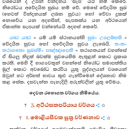
වශයෙන් ද උපන් වින්දනය “සැප” යයි නම් කෙරේ.
නිරෝධය අවේදයිත සුඛය නම් වේ. මෙසේ වේදයිත සුඛ
(හෙවත් වින්දනයක් ලබන සුවය) හෝ වේවා දුකක්
නොවේය යන අදහසින්, සැපතක්ය යන අර්ථයෙන්
ඒකාන්ත සැපයක් වන්නේයයි අදහස් කෙරේ.
යත්‍ථ යත්‍ථ
= යම් යම් ස්ථානයන්හි
සුඛං උපලබ්භති
=
වේදයිත සුවය හෝ අවේදයිත සුවය ලැබෙයි.
තංතං
තථාගතො සුඛස්මිං පඤ්ඤාපෙති
= තථාගතයන් වහන්සේ
ඒ සියලු නිදුක් බවක්ම සුවයෙහිම ඇතුළත් කොට ප්‍රකාශ
කරති. මෙහි දී භාග්‍යවතුන් වහන්සේ නිරෝධ සමාපත්තිය
මුල් කොට අවබෝධ කරවිය යුතු පුද්ගලයන් වශයෙන්
ඔවුන් හට අර්හත් භාවය කුළු ගැන්වීමෙන් දේශනාව නිම
කළ සේක. දසවැන්න පැහැදිලි අරුත්වලින් යුතු වේමය.
දෙවන රහොගත වර්ගය නිමියේය.
3. අට්ඨසතපරියාය වර්ගය
1. මොළියසීවක සූත්‍ර වර්ණනාව