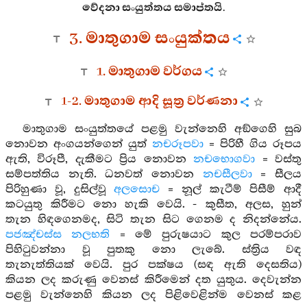
වේදනා සංයුත්තය සමාප්තයි.
3. මාතුගාම සංයුක්තය
1. මාතුගාම වර්ගය
1-2. මාතුගාම ආදි සූත්‍ර වර්ණනා
මාතුගාම සංයුත්තයේ පළමු වැන්නෙහි අඞ්ගෙහි සුබ
නොවන අංගයන්ගෙන් යුත්
නචරූපවා
= පිරිහී ගිය රූපය
ඇති, විරූපී, දැකීමට ප්‍රිය නොවන
නචභොගවා
= වස්තු
සම්පත්තිය නැති. ධනවත් නොවන
නචසීලවා
= සීලය
පිරිහුණා වූ, දුසිල්වූ
අලසොච
= නූල් කැටීම් පිසීම් ආදී
කටයුතු කිරීමට නො හැකි වෙයි. - කුසීත, අලස, හුන්
තැන හිඳගෙනමද, සිටි තැන සිට ගෙනම ද නිදන්නේය.
පජඤ්චස්ස නලභති
= මේ පුරුෂයාට කුල පරම්පරාව
පිහිටුවන්නා වූ පුතකු නො ලැබේ. ස්ත්‍රිය වඳ
තැනැත්තියක් වෙයි. පුර පක්ෂය (සඳ ඇති දෙසතිය)
කියන ලද කරුණු වෙනස් කිරීමෙන් දත යුතුය. දෙවැන්න
පළමු වැන්නෙහි කියන ලද පිළිවෙළින්ම වෙනස් කළ