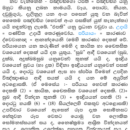
නව වැන්නෙහි - පඤ්චඞ්ගො ථපති = පඤ්චඞ්ග යනු
ඔහුට කියනු ලබන නාමයයි. වෑය, පොරව, නියන,
දඩුමුගුරු, දැලිනූල යන අංග පසෙන් යුතු වන බැවින්
හෙතෙම පඤ්චඞ්ග (හෙවත් අංග පසකින් යුත් තැනැත්තා)
යයි හඳුන්වනු ලැබේ. “ඵපති” යනු ප්‍රධාන වඩුවා ය.
උදායි
= පණ්ඩිත උදායී තෙරණුවෝය.
පරියායං
= කාරණාව
ද්වෙවානන්‍ද = ආනන්දයෙනි (මෙහි කාරණා) දෙකක් වේ.
පරියායෙන යන කරුණින් මෙහි ද කායික හා චෛතසික
වශයෙන් දෙකක් යයි දත යුතුය. “සුඛ” ආදී වශයෙන් (සුඛ,
දුක්ඛ, අදුක්ඛමසුඛ යනුවෙන්) තුනක් යයි ද, ඉන්‍ද්‍රිය
වශයෙන් සුවය (හා දුක) විඳිනා ඉන්‍ද්‍රියයන් යනුවෙන් පසක්
යයි ද, දොරටු වශයෙන් ඇස හා ස්පර්ශ වීමෙන් උපදින
විඤ්ඤාණය ආදී සයක් යයි ද යන මේ අයුරින්
අටළොසකි. (ඒ මෙසේය :- පරියාය හෙවත් කාරණා
දෙකකි (2) + කායික, චෛතසික වශයෙන් දෙකකි. (2)+
සුඛ ආදී වින්දන තුනකි (3) + ඉන්‍ද්‍රියයන් පහකි (5) +
දොරටු හයකි (6) = (18) සියල්ලෙහි එකතුව අටළොසකි)
උපවිචාර වශයෙන් ඇසෙන් රූප දැක සොම්නසට
හේතුවන රූප වෙතට යොමු වන ලෞකික
සෝමනස්සයන් සය ද, නෛෂ්ක්‍රම්‍ය ආශ්‍රිත වින්දනයන්
සය ද, ලෞකික උපේක්ෂා සහගත වින්දනයන් සය ද