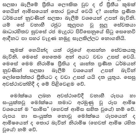
සලකා බැලීමේ ප්‍රීතිය ලෞකික වුව ද ඒ ප්‍රීතීය කුමක්
හෙයින් ආමිසයෙන් තොර වූයේ වෙයි ද? ශාන්ත ප්‍රණීත
ධර්මයන් නුවණින් සලකා බැලීම් වශයෙන් උපන් බැවිනි.
යම් සේ වනාහී රජුට කුලුපග වූ සුලු සේවකයා
බාධාරහිතව සුවසේ රජ මැදුරට පිවිසෙනුයේ සිටු සෙනෙවි
ආදීනට පා පහර වැදුණ නමුදු සැලකිල්ලට නොගනියි.
කුමක් හෙයින්ද යත් රජුගේ ආසන්න සේවකයකු
බැවිනි. මෙසේ හෙතෙම අන් අයට වඩා උසස් වෙයි.
මෙසේ මෙම නිරාමිෂ ප්‍රීතිය ද ශාන්ත ප්‍රණීත ධර්මයන්
නුවණින් සලකා බැලීම් වශයෙන් උපන් බැවින්
ලෝකෝත්තර ප්‍රීතියට ද වඩා උසස් යයි දත යුතුය. සෙසු
අවස්ථාවන්හිදී ද මේ පිළිවෙළම වේ.
මෝක්ෂය ලබන අවස්ථාවේදී වනාහී රූපය හා
සංයුක්තවූ මෝක්ෂය තමාට අරමුණු වූ රූප ආමිෂ
වශයෙන් ම “සාමිස” (හෙවත් ආමිස සහිත වූයේ) නම් වේ.
රූපය හා සංයුක්ත නොවූ මෝක්ෂය රූපයෙන් ද
ආමිෂයෙන් ද තොර බැවින් නිරාමිෂ (හෙවත් ආමිෂ රහිත
වූයේ) නම් වේ.