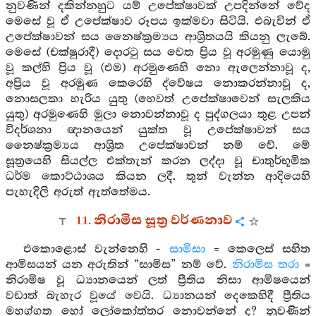
නුවණින් දකින්නහුට යම් උපේක්ෂාවක් උපදින්නේ වේද
මෙසේ වූ ඒ උපේක්ෂාව රූපය ඉක්මවා සිටියි. එබැවින් ඒ
උපේක්ෂාවන් සය නෛෂ්ක්‍රම්‍යය ආශ්‍රිතයයි කියනු ලැබේ.
මෙසේ (චක්ෂුරාදී) දොරටු සය වෙත ප්‍රිය වූ අරමුණු යොමු
වූ කල්හි ප්‍රිය වූ (එම) අරමුණෙහි නො ඇලෙන්නාවූ ද,
අප්‍රිය වූ අරමුණ කෙරෙහි ද්වේෂය නොකරන්නාවූ ද,
නොසලකා හැරිය යුතු (හෙවත් උපේක්ෂාවෙන් සැලකිය
යුතු) අරමුණෙහි මුලා නොවන්නාවූ ද පුද්ගලයා තුළ උපන්
විදර්ශනා ඥානයෙන් යුක්ත වූ උපේක්ෂාවන් සය
නෛෂ්ක්‍රම්‍යය ආශ්‍රිත උපේක්ෂාවන් නම් වේ. මේ
සූත්‍රයෙහි සියල්ල එක්තැන් කරන ලද්දා වූ චාතුර්භූමික
ධර්ම කොට්ඨාශය කියන ලදී. තුන් වැන්න ආදියෙහි
පැහැදිලි අරුත් ඇත්තේමය.
11. නිරාමිස සූත්‍ර වර්ණනාව
එකොළොස් වැන්නෙහි -
සාමිසා
= කෙලෙස් සහිත
ආමිසයන් යන අරුතින් “සාමිස” නම් වේ.
නිරාමිස තරා
=
නිරාමිෂ වූ ධ්‍යානයෙන් ලත් ප්‍රීතිය නිසා ආමිෂයෙන්
වඩාත් බැහැර වූයේ වෙයි. ධ්‍යානයන් දෙකෙහිදී ප්‍රීතිය
මහග්ගත හෝ ලෝකෝත්තර නොවන්නේ ද? නුවණින්