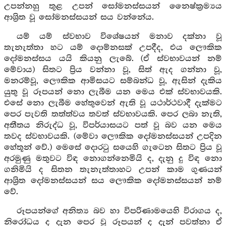
උපන්නහු තුළ උපන් සෝමනස්සයන් නෛෂ්ක්‍රම්‍යය
ආශ්‍රිත වූ සෝමනස්සයන් සය වන්නේය.
යම් යම් ස්වභාව විශේෂයන් මනාව දක්නා වූ
තැනැත්තා හට යම් දොම්නසක් උපදීද, එය ලෞකික
දෝමනස්සය යයි කියනු ලැබේ. (ඒ ස්වභාවයන් නම්
මේවාය) සිතට ප්‍රිය වන්නා වූ, සිත් ඇද ගන්නා වූ,
මනරම්වූ, ලෞකික ආමිසයට සම්බන්ධ වූ, ඇසින් දැකිය
යුතු වූ රූපයන් නො ලැබීම යන මෙය එක් ස්වභාවයකි.
එසේ නො ලැබීම හේතුවෙන් ඇති වූ යථාර්ථවාදී දැක්මට
පෙර පැවති තත්ත්වය තවත් ස්වභාවයකි. පෙර ලබා නැති,
අතීතය නිරුද්ධ වූ, විපර්යාසයට පත් වූ බව යන මෙය
තවද ස්වභාවයකි. (මේවා ලෞකික දෝමනස්සයන් උපදින
හේතූන් වේ.) මෙසේ දොරටු සයෙහි ගැටෙන සිතට ප්‍රිය වූ
අරමුණු මතුවට විඳ නොගන්නෙමියි ද, දැනු දු විඳ නො
ගනිමියි ද සිතන තැනැත්තාහට උපන් කාම ගුණයන්
ආශ්‍රිත දෝමනස්සයන් සය ලෞකික දෝමනස්සයන් නම්
වේ.
රූපයන්ගේ අනිත්‍ය බව හා විපරිණාමයෙහි විරාගය ද,
නිරෝධය ද දැන පෙර වූ රූපයන් ද දැන් පවත්නා ඒ