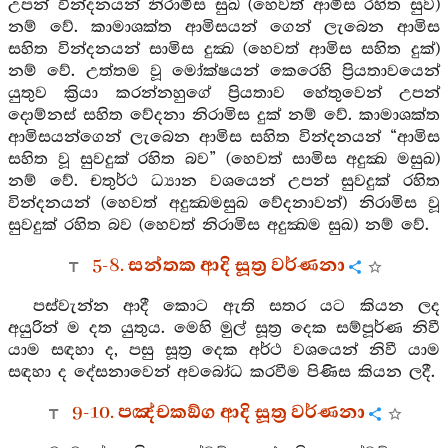
උපන් වින්දනයන් නිරාමිස සුඛ (හෙවත් ආමිස රහිත සුව)
නම් වේ. කාමාශක්ත ආමිසයන් ගෙන් ලැබෙන ආමිස
සහිත වින්දනයන් සාමිස දුක්‍ඛ (හෙවත් ආමිස සහිත දුක්)
නම් වේ. උත්තම වූ මෝක්ෂයන් කෙරෙහි ප්‍රියතාවයෙන්
යුතුව ක්‍රියා කරන්නහුගේ ප්‍රියතාව හේතුවෙන් උපන්
දොම්නස් සහිත වේදනා නිරාමිස දුක් නම් වේ. කාමාශක්ත
ආමිසයන්ගෙන් ලැබෙන ආමිස සහිත වින්දනයන් “ආමිස
සහිත වූ සුවදුක් රහිත බව” (හෙවත් සාමිස අදුක්‍ඛ මසුඛ)
නම් වේ. චතුර්ථ ධ්‍යාන වශයෙන් උපන් සුවදුක් රහිත
වින්දනයන් (හෙවත් අදුක්‍ඛමසුඛ වේදනාවන්) නිරාමිස වූ
සුවදුක් රහිත බව (හෙවත් නිරාමිස අදුක්‍ඛම සුඛ) නම් වේ.
5-8. සන්තක ආදි සූත්‍ර වර්ණනා
පස්වැන්න ආදී කොට ඇති සතර යට කියන ලද
අයුරින් ම දත යුතුය. මෙහි මුල් සූත්‍ර දෙක සම්පූර්ණ නිවී
යාම සඳහා ද, පසු සූත්‍ර දෙක අර්ථ වශයෙන් නිවී යාම
සඳහා ද දේසනාවෙන් අවබෝධ කරවීම පිණිස කියන ලදී.
9-10. පඤ්චකඞ්ග ආදි සූත්‍ර වර්ණනා