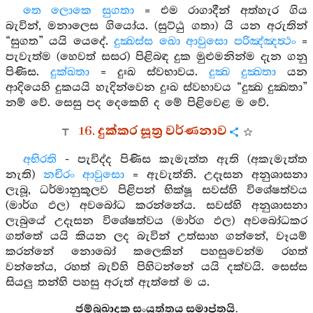
තෙ ලොකෙ සුගතා
= එම රාගාදීන් අත්හැර ගිය
බැවින්, මනාලෙස ගියෝය. (සුට්ඨු ගතා) යි යන අරුතින්
“සුගත” යයි යෙදේ.
දුක්‍ඛස්ස ඛො ආවුසො පරිඤ්ඤත්‍ථං
=
පැවැත්ම (හෙවත් සසර) පිළිබඳ දුක මුළුමනින්ම දැන ගනු
පිණිස.
දුක්ඛතා
= දුඃඛ ස්වභාවය.
දුක්‍ඛ දුක්‍ඛතා
යන
ආදියෙහි දුකයයි හැදින්වෙන දුඃඛ ස්වභාවය “දුක්‍ඛ දුක්‍ඛතා”
නම් වේ. සෙසු පද දෙකෙහි ද මේ පිළිවෙළ ම වේ.
16. දුක්කර සූත්‍ර වර්ණනාව
අභිරති
- පැවිද්ද පිණිස කැමැත්ත ඇති (අකැමැත්ත
නැති)
නචිරං ආවුසො
= ඇවැත්නි. උදෑසන අනුශාසනා
ලැබූ, ධර්මානුකූලව පිළිපන් භික්ෂූ සවස්හි විශේෂත්වය
(මාර්ග ඵල) අවබෝධ කරන්නේය. සවස්හි අනුශාසනා
ලැබුයේ උදෑසන විශේෂත්වය (මාර්ග ඵල) අවබෝධකර
ගත්තේ යයි කියන ලද බැවින් උත්සාහ ගන්නේ, වෑයම්
කරන්නේ නොබෝ කලෙකින් පහසුවෙන්ම රහත්
වන්නේය, රහත් බැව්හි පිහිටන්නේ යයි දක්වයි. සෙස්ස
සියලු තන්හි පහසු අරුත් ඇත්තේ ම ය.
ජම්බුඛාදක සංයුත්තය සමාප්තයි.