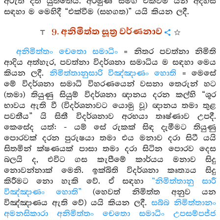
අරුත් දත යුත්තේය. අරමුණ සමග එක්වීම යන අදහස
සඳහා ම මෙහිදී “එක්වීම (සහගත)” යයි කියන ලදී.
9. අනිමිත්ත සූත්‍ර වර්ණනාව
අනිමිත්තං චෙතො සමාධිං
= නිතර පවත්නා නිමිති
ආදිය අත්හැර, පවත්නා විදර්ශනා සමාධිය ම සඳහා මෙය
කියන ලදී.
නිමිත්තානුසාරි විඤ්ඤාණං හොති
= මෙසේ
මේ විදර්ශනා සමාධි විහරණයෙන් වසනා තෙරුන් හට
(තමා) තියුණු සියුම් විදර්ශනා ඥානය දරන කල්හි “ශූර
භාවය ඇති වී (විදර්ශනාවට යොමු වූ) ඥානය තමා තුළ
පවතීය” යි සිතී විදර්ශනාව අරභයා තෘෂ්ණාව උපදී.
කෙසේද යත්: - යම් සේ රුකක් සිඳ දැමීමට තියුණු
පොරවක් දරන පුරුෂයා තමා එය මනාව දරා සිටී යයි
සිතමින් ක්ෂණයක් පාසා තමා දරා සිටින පොරව දෙස
බලයි ද, එවිට ගස කැපීමේ කාර්යය මනාව සිදු
නොවන්නාක් මෙනි. ඉක්බිති විදර්ශනා කෘත්‍යය සිදු
කිරීමට නො හැකි වේ. ඒ සඳහා
“නිමිත්තානු සාරී
විඤ්ඤාණං හොති”
(හෙවත් නිමිත්ත අනුව යන
විඤ්ඤාණය ඇති වේ) යයි කියන ලදී.
සබ්බ නිමිත්තානං
අමනසිකාරා අනිමිත්තං චෙතො සමාධිං උපසම්පජ්ජ