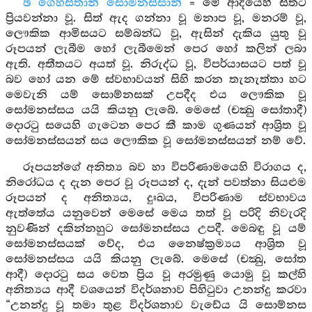
ඡ ගෙහසිතානි සොමනස්සානි
= මේ ආදියෙහි සිතට
ප්‍රියවන්නා වූ. සිත් ඇද ගන්නා වූ මනාප වූ, මනරම් වූ,
ලෞකික ආමිසයට සම්බන්ධ වූ, ඇසින් දැකිය යුතු වූ
රූපයන් ලැබීම හෝ ලැබීමෙන් පෙර හෝ කලින් ලබා
ඇති. අතීතයට අයත් වූ. නිරුද්ධ වූ, විපර්යාසයට පත් වූ
බව හෝ යන මේ ස්වභාවයන් සිහි කරන තැනැත්තා හට
මෙවැනි යම් සොම්නසක් උපදීද එය ලෞකික වූ
සෝමනස්සය යයි කියනු ලැබේ. මෙසේ (චක්‍ඛු සෝතාදී)
දොරටු සයෙහි ගැටෙන පෙර කී කාම ගුණයන් ආශ්‍රිත වූ
සෝමනස්සයන් සය ලෞකික වූ සෝමනස්සයන් නම් වේ.
රූපයන්ගේ අනිත්‍ය බව හා විපරිණාමයෙහි විරාගය ද,
නිරෝධය ද දැන පෙර වූ රූපයන් ද, දැන් පවත්නා සියළුම
රූපයන් ද අනිත්‍යය, දුඃඛය, විපරිණාම ස්වභාවය
ඇත්තේය යනුවෙන් මෙසේ මෙය තත් වූ පරිදි නිවැරදි
නුවණින් දකින්නහුට සෝමනස්සය උපදී. මෙබඳු වූ යම්
සෝමනස්සයක් වේද, එය නෛෂ්ක්‍රම්‍යය ආශ්‍රිත වූ
සෝමනස්සය යයි කියනු ලැබේ. මෙසේ (චක්‍ඛු, සෝත
ආදී) දොරටු සය වෙත ප්‍රිය වූ අරමුණු යොමු වූ කල්හි
අනිත්‍යය ආදී වශයෙන් විදර්ශනාව පිහිටුවා උනන්දු කරවා
“උනන්දු වූ තමා තුළ විදර්ශනාව වැඩේය යි සොම්නස