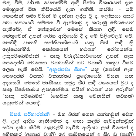
මතු වීම්, වර්ණ වෙනස්වීම් ආදී පිත්ත විකාරයන් දැක
මොහුගේ පිත කිපියේයි දැන ගනිති. තස්මා = යම්
හෙයකින් තමා විසින් ම දන්නා ලද්දා වූ ද, ලෝකයා අතර
පවා සත්‍යයයි සම්මත වී ඇත්තාවූ ද කරුණු වේශයෙන්
පැතිරේද ඒ හේතුවෙන් මෙසේ කියන ලදී. සෙම
හේතුවෙන් උපන් රෝග ආදියෙහි දී ද මේ පිළිවෙළම වේ.
මෙහිදී වානහී සන්තිපාතිකානි යනු පිත් ආදී ත්‍රි
දෝෂයන්හිම කෝපයෙන් හටගත් රෝගයන්ය.
උතුපරිණාමජානි = ඍතු විරුද්ධතාවයෙන් උපන්. ඈත
පෙදෙස්හි වෙසෙන වනවාසීන් හට වනාහී ඍතුව විෂම
ලෙස ඇති වෙයි.
“අනුප්පවා සීනං”
යනු (හෙවත් ඈත
පෙදෙස්හි වසන) වනාන්තර ප්‍රදේශයෙහි වසන යන
අදහසයි. මෙසේ මාණික්‍ය සමුද්‍ර තීර ආදී වශයෙන් වුව ද
ඍතු විෂමතාවය උපදනේමය. එයින් හටගත් යන අරුතින්
“සෘතු පරිණාමජ” (හෙවත් ඍතු වෙනසින් හටගත්)
යනුවෙන් යෙදේ.
විසම පරිහාරජානි
= මහ බරක් ගෙන යන්නවුන් වෙත
ලී, උල් ආදිය ගැනීමෙන් ද, නො කල්හි ඇවිදින්නවුන්
සර්ප දෂ්ට කිරීම්, වළවල්හි වැටීම් ආදියට ලක් වීමෙන් ද
අහිතකර (ආහාර වැනි) දේ භාවිතයෙන් ද සිදු වූ (හානි)