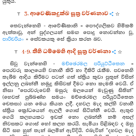
යුතුය.
3. ආවෙණිකදුක්ඛ සූත්‍ර වර්ණනාව
තෙවැන්නෙහි - ආවේණිකානි = පෞද්ගලිකව හිමිකම්
ඇත්තාවූ, අන් පුද්ගලයන් සමඟ පොදු නොවන්නා වූ,
පාරිචරියං
= සේවකයකු සේ ක්‍රියා කරන බව.
4-9. තීහි ධම්මෙහි ආදි සූත්‍ර වර්ණනා
සිවු වැන්නෙහි -
මච්ඡෙරමල පරියුට්ඨිතෙන
=
පෙරවරු කාලයෙහි වනාහී කිරි හා දීකිරි රැකීම. පවනෙහි
තැබීම ආදිය කිරීමට පටන් ගත් ස්ත්‍රිය කුඩා පුතුන් විසින්
ඉල්ලනු ලබන්නී නමුදු කිසිවක් දීමට නො කැමති වෙයි. ඒ
නිසා “පෙරවරුවෙහි මසුරු මලයෙන් මැඩුණු සිතින්”
(හෙවත් පුබ්බණ්හ සමයං මච්ඡෙරමල පරියුට්ඨිතෙන
චෙතසා) යන මෙය කියන ලදී. දහවල මැද කල්හි වනාහී
ස්ත්‍රිය ක්‍රෝධයෙන් ඇලලී ගොස් සිටින්නී වෙයි. ඇතුළු
ගෙයි කලහයකට ඉඩක් නො ලබන්නී නම් අසල්
නිවසකට ගොස් හෝ කලහ කරයි. සැමියා පිළිබඳව ද ඔහු
සිටි සහ හුන් තැන් බලමින් ඇවිදියි. එබැවින් “දහවල මැද