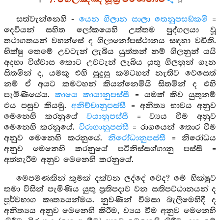
සත්වැන්නෙහි -
යෙන ගිලාන සාලා තෙනුපසඞ්කමී
=
දෙවියන් සහිත ලෝකයෙහි උත්තම පුද්ගලයා වූ
තථාගතයන් වහන්සේ ද ගිලානෝපස්ථානය සඳහා වඩිති.
භික්ෂු තෙමේ උවටැන් ලැබිය යුත්තන් නම් ගිලනුන් යයි
අදහා විශ්වාස කොට උවටැන් ලැබිය යුතු ගිලනුන් ගැන
සිතමින් ද, යමකු එහි සුදුසු කමටහන් නැතිව වෙසෙත්
නම් ඒ අයට කමටහන් කියන්නෙමියි සිතමින් ද එහි
පැමිණියේය.
කායෙ කායානුපස්සී
= යමක් කිව යුතුනම්
එය පසුව කියමු.
අනිච්චානුපස්සී
= අනිත්‍ය භාවය අනුව
මෙනෙහි කරනුයේ
වයානුපස්සී
= ව්‍යය වීම අනුව
මෙනෙහි කරනුයේ.
විරාගානුපස්සී
= රාගයෙන් තොර වීම
අනුව මෙනෙහි කරනුයේ.
නිරෝධානුපස්සී
= නිරෝධය
අනුව මෙනෙහි කරනුයේ පටිනිස්සග්ගානු පස්සී =
අත්හැරීම අනුව මෙනෙහි කරනුයේ.
මෙපමණකින් කුමක් දක්වන ලද්දේ වේද? මේ භික්ෂුව
තමා විසින් පැමිණිය යුතු ප්‍රතිපදාව වන සතිපට්ඨානයන් ද
පූර්වභාග කෘත්‍යයන්මය. නුවණින් විමසා බැලීමෙහිදී ද
අනිත්‍යය අනුව මෙනෙහි කිරීම, ව්‍යය වීම අනුව මෙනෙහි