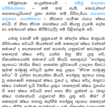
ජම්බුඛාදක සංයුත්තයෙහි -
ජම්බු ඛාදකො
පරිබ්‍බාජකො
= නම් නම ඇති, තෙරුන්ගේ
සොහොයුරියගේ පුතා ඡන්න නම් පිරිවැජියා
යොඛො
ආවුසො රාගක්ඛයො
= නිවනට පැමිණ රාගය ක්ෂය
වෙයි. ඒ නිසා නිවන රාගක්ෂය යයි කියනු ලැබේ. දෝස
හා මෝහයන් ක්ෂය කිරීම්වලදීද මේ පිළිවෙළම වේ.
යමකු වනාහී මේ සූත්‍රයෙන් ම ක්ලේශ ක්ෂය මාත්‍රයම
නිර්වාණය වේයයි කියන්නේ නම් කෙලෙස් ක්ෂය වන්නේ
තමාගේ ද නැතහොත් අන් අයගේද යනුවෙන් කවරකුගේ
කෙලෙස් ක්ෂය වේද යන්න ඔහු කිව යුතු වේ.
ඒකාන්තයෙන්ම තමාගේ යයි කියයි. අනතුරුව “ගෝත්‍රභූ
ඥානයට (මාර්ග සිතට ආසන්න පූර්වයෙහි උපදනා සිතට)
කුමක් අරමුණු වේදැයි ප්‍රශ්න කළ යුතුය. “නිවන අරමුණු
වේය” යි දන්නා තැනැත්තා කියයි. ගෝත්‍රභූ ඥානය පහළ
වූ කෙණෙහි කෙළෙස් ක්ෂය වූයේ ද, ක්ෂය වේද, මතුවට
ක්ෂය වන්නේ දැයි විමසිය යුතුය (කෙලෙස්) ක්ෂය වූයේය
යි හෝ ක්ෂය වේයයි හෝ නො කිව යුත්තේ ය. (මතු)
ක්ෂය වන්නේයයි යනුවෙන් කිව යුතු වේ. කිම? ඒ
කෙලෙස් ක්ෂය නොවූ කල්හිම ගෝත්‍රභූ ඥානය කෙලෙස්
ක්ෂය කිරීම අරමුණු කරන්නේ ද යත්, ඒකාන්ත වශයෙන්ම