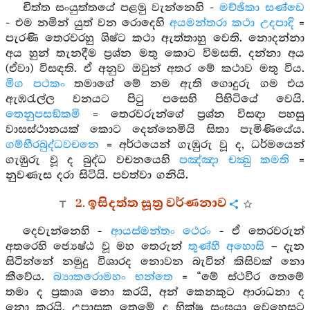
චිත්ත සංයුත්තයේ පළමු වැන්නෙහි -
මච්ඡිකා සණ්ඩෙ
- එම නමින් යුත් වන රොදෙහි
අයමන්තරා කථා උදපාදි
=
පැරණි තෙරවරහු ශිෂ්ට කථා ඇත්තාහු වෙති. නොදන්නා
අය හුන් තැනදීම ප්‍රශ්න මතු කොට විමසති. දන්නා අය
(ඒවා) විසඳති. ඒ අනුව ඔවුන් අතර මේ කථාව මතු විය.
මිග පථකං
තමාගේ මේ නම ඇති ගොදුරු ගම එය
ඇඹරැල්ල වනයට පිටු පසෙහි පිහිටියේ වෙයි.
තෙනුපසඞ්කමි
= තෙරවරුන්ගේ ප්‍රශ්න විසඳා පහසු
වාසස්ථානයක් කොට දෙන්නෙමියි සිතා පැමිණියේය.
ගම්භීරබුද්ධවචනෙ
= අර්ථයෙන් ගැඹුරු වූ ද, ධර්මයෙන්
ගැඹුරු වූ ද බුද්ධ වචනයෙහි
පඤ්ඤා චක්‍ඛු කමති
=
නුවණැස දරා සිටියි. පවත්වා ගනියි.
2. ඉසිදත්ත සූත්‍ර වර්ණනාව
දෙවැන්නෙහි -
ආයස්මන්තං ථෙරං
- ඒ තෙරවරුන්
අතරෙහි ජ්‍යෙෂ්ඨ වූ මහ තෙරුන්
තුණ්හී අහොසි
– දැන
සිටින්නේ නමුදු විශාරද නොවන බැවින් කිසිවක් නො
කීවේය.
බ්‍යාකරොමහං භන්තෙ
= “මේ ස්ථවිර තෙමේ
තමා ද ප්‍රකාශ නො කරයි, අන් කෙනකුට ආරාධනා ද
නො කරයි, උපාසක තෙමේ ද භික්ෂූ සංඝයා වෙහෙසට