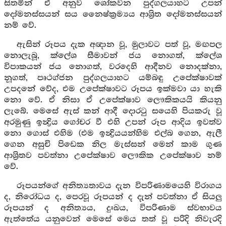
සිතමින් ඒ අනුව ශෝකවන පුද්ගලයාහට උපන්
දෝමනස්සයන් සය නෛෂ්ක්‍රම්‍යය ආශ්‍රිත දෝමනස්සයන්
නම් වේ.
ඇසින් රූපය දැක අඥාන වූ, මුලාවට පත් වූ, මඟපල
නොලැබූ, ක්ලේශ සීමාවන් ජය නොගත්, ක්ලේශ
විපාකයන් ජය නොගත්, වරදෙහි ආදීනව නොදක්නා,
නූගත්, පෘථග්ජන පුද්ගලයාහට යම්බඳු උපේක්ෂාවක්
උපදනේ වේද, එම උපේක්ෂාවට රූපය ඉක්මවා යා හැකි
නො වේ. ඒ නිසා ඒ උපේක්ෂාව ලෞකිකයයි කියනු
ලැබේ. මෙසේ ඇස් කන් ආදී දොරටු සයෙහි පියකරු වූ
අරමුණු ඉන්‍ද්‍රිය ගෝචර වී එහි උපන් රූප ආදිය ඉවත්ව
නො ගොස් එහිම (එම ඉන්‍ද්‍රියයන්හිම එල්බ ගෙන, ඇලී
ගෙන අසුචි පිඩෙක නිල මැස්සන් මෙන් කාම ගුණ
ආශ්‍රිතව පවත්නා උපේක්ෂාව ලෞකික උපේක්ෂාව නම්
වේ.
රූපයන්ගේ අනිත්‍යතාවය දැන විපරිණාමයෙහි විරාගය
ද, නිරෝධය ද, පෙරවූ රූපයන් ද දැන් පවත්නා ඒ සියලු
රූපයන් ද අනිත්‍යය, දුඃඛය, විපරිණාම ස්වභාවය
ඇත්තේය යනුවෙන් මෙසේ මෙය තත් වූ පරිදි නිවැරදි