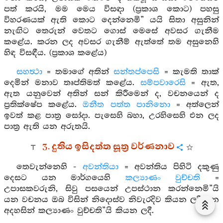
පත් කරයි, මම මෙය විසඳා (ප්‍රකාශ කොට) පහසු
විහරණයක් ඇති කොට දෙන්නෙමි” යයි සිතා අසුනින්
නැඟිට තෙරුන් වෙතට ගොස් මෙසේ අවසර ගැනීම
කළේය. කරන ලද අවසර ගැනීම් ඇත්තේ තම අසුනෙහි
හිඳ විසඳීය. (ප්‍රකාශ කළේය)
සහත්‍ථා
= තමාගේ අතින්
සන්තප්පෙසි
= කැමති තාක්
දෙමින් මනාව තෘප්තිමත් කළේය.
සම්පවාරෙසි
= ඇත,
ඇත යනුවෙන් අතින් සන් කිරීමෙන් ද, වචනයෙන් ද
ප්‍රතික්ෂේප කළේය.
ඔනීත පත්ත පානිනො
= අත්ලෙන්
ඉවත් කළ පාත්‍ර සෝදා. පැසෙහි බහා, උරහිසෙහි එන ලද
පාත්‍ර ඇති යන අරුතයි.
3. දුතිය ඉසිදත්ත සූත්‍ර වර්ණනාව
තෙවැන්නෙහි -
අවන්තියා
= අවන්තිය පිහිටි දකුණු
දෙසට යන මාර්ගයෙහි
කල්‍යාණං වුච්චති
=
උපාසකවරුනි, සිවු පසයෙන් උපස්ථාන කරන්නෙමි”යි
යන වචනය ඔබ විසින් නිදොස්ව නිවැරදිව කියන ලදී යන
අදහසින් කල්‍යාණං වුච්චති”යි කියන ලදී.