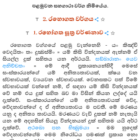
පළමුවන සහගාථා වර්ග නිමියේය.
2. රහොගත වර්ගය
1. රහෝගත සූත්‍ර වර්ණනාව
රහොගත වග්ගයේ පළමු වැන්නෙහි - යං කිඤ්චි
වෙදයිතං තං දුක්‍ඛස්මිං = යම් කිසි වින්දනයක් ඇත්නම් ඒ
සියල්ල දුක් සහිතය යන අර්ථයයි.
සඞ්ඛාරානං යෙව
අනිච්චතං
= මේ ආදී ප්‍රකාශනයන්හිදී මෙසේ
සංස්කාරයන්ගේ යම් අනිත්‍යතාවයක්, ක්ෂය වන
ස්වභාවයක්, ව්‍යයවන ස්වභාවයක්. වෙනසකට පත් වීමේ
ස්වභාවයක් වන්නේ නම්, ඒ සඳහා යම් කිසි වින්දනයක්
වේ නම් එය දුක් සහිත බව මා විසින් කියන ලද්දේ යයි
දැක්වේ. සංස්කාරයන්ගේ යම් අනිත්‍යතාවයක් වේද,
වේදනාවන්ගේ ද ඒ අනිත්‍යතාවය ම පවතී. මේ මරණය
යනු ද අනිත්‍ය තාවයයි. මරණයට වැඩි දුකක් නම් නැතැයි
යන මේ අදහසින් සියලු වින්දනයන් දුක් සහිතම යයි අර්ථ
දැක්වේ.
අථඛො පන භික්‍ඛුමයා
= මම හුදෙක්
වේදනාවන්ගේම මෙම නිරෝධය පමණක් ප්‍රකාශ නො