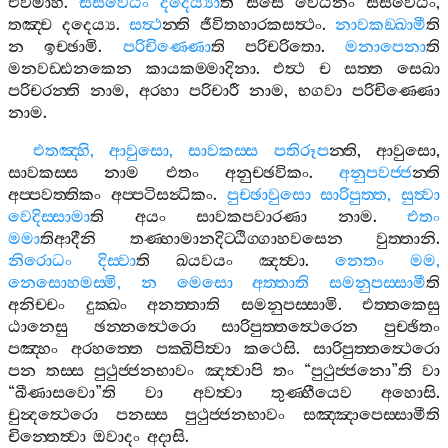
එවමාහ
.
සීසවෙඨං
දදෙය්‍යා
ති
සීසෙ
වෙඨනං
සීසවෙඨං
,
තඤ‍්ච
දදෙය්‍ය
.
සත්‍ථ
න‍්ති
ජීවිතහාරකසත්‍ථං
.
නාවකඞ‍්ඛාමී
ති
න
ඉච‍්ඡාමි
.
පරිචිණ‍්ණො
ති
පරිචරිතො
.
මනාපෙනා
ති
මනවඩ‍්ඪනකෙන
කායකම‍්මාදිනා
.
එත්‍ථ
ච
සත‍්ත
සෙඛා
පරිචරන‍්ති
නාම
,
අරහා
පරිචාරී
නාම
,
භගවා
පරිචිණ‍්ණො
නාම
.
එතඤ‍්හි
,
ආවුසො
,
සාවකස‍්ස
පතිරූප
න‍්ති
,
ආවුසො
,
සාවකස‍්ස
නාම
එතං
අනුච‍්ඡවිකං
.
අනුපවජ‍්ජ
න‍්ති
අප‍්පවත‍්තිකං
අප‍්පටිසන්‍ධිකං
.
පුච‍්ඡාවුසො
සාරිපුත‍්ත
,
සුත්‍වා
වෙදිස‍්සාමා
ති
අයං
සාවකපවාරණා
නාම
.
එතං
මමා
තිආදීනි
තණ‍්හාමානදිට‍්ඨිග‍්ගාහවසෙන
වුත‍්තානි
.
නිරොධං
දිස‍්වා
ති
ඛයවයං
ඤත්‍වා
.
නෙතං
මම
,
නෙසොහමස‍්මි
,
න
මෙසො
අත‍්තාති
සමනුපස‍්සාමී
ති
අනිච‍්චං
දුක‍්ඛං
අනත‍්තාති
සමනුපස‍්සාමි
.
එත‍්තකෙසු
ඨානෙසු
ඡන‍්නත්‍ථෙරො
සාරිපුත‍්තත්‍ථෙරෙන
පුච‍්ඡිතං
පඤ‍්හං
අරහත‍්තෙ
පක‍්ඛිපිත්‍වා
කථෙසි
.
සාරිපුත‍්තත්‍ථෙරො
පන
තස‍්ස
පුථුජ‍්ජනභාවං
ඤත්‍වාපි
තං
“
පුථුජ‍්ජනො
”
ති
වා
“
ඛීණාසවො
”
ති
වා
අවත්‍වා
තුණ‍්හීයෙව
අහොසි
.
චුන්‍දත්‍ථෙරො
පනස‍්ස
පුථුජ‍්ජනභාවං
සඤ‍්ඤාපෙස‍්සාමීති
චින‍්තෙත්‍වා
ඔවාදං
අදාසි
.