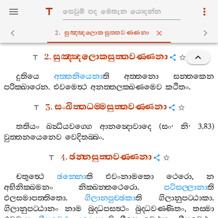
2. සුඤ‍්ඤලොකසුත‍්තවණ‍්ණනා
2.
සුඤ‍්ඤලොකසුත‍්තවණ‍්ණනා
දුතියෙ
අත‍්තනියෙනා
ති
අත‍්තනො
සන‍්තකෙන
පරික‍්ඛාරෙන
.
එවමෙත්‍ථ
අනත‍්තලක‍්ඛණමෙව
කථිතං
.
3.
සංඛිත‍්තධම‍්මසුත‍්තවණ‍්ණනා
තතියං
ඛන්‍ධියවග‍්ගෙ
ආනන්‍දොවාදෙ
(
සං
·
නි
· 3.83)
වුත‍්තනයෙනෙව
වෙදිතබ‍්බං
.
4.
ඡන‍්නසුත‍්තවණ‍්ණනා
චතුත්‍ථෙ
ඡන‍්නො
ති
එවංනාමකො
ථෙරො
,
න
අභිනික‍්ඛමනං
නික‍්ඛන‍්තථෙරො
.
පටිසල‍්ලානා
ති
ඵලසමාපත‍්තිතො
.
ගිලානපුච‍්ඡකා
ති
ගිලානුපට‍්ඨාකා
.
ගිලානුපට‍්ඨානං
නාම
බුද‍්ධපසත්‍ථං
බුද‍්ධවණ‍්ණිතං
,
තස‍්මා