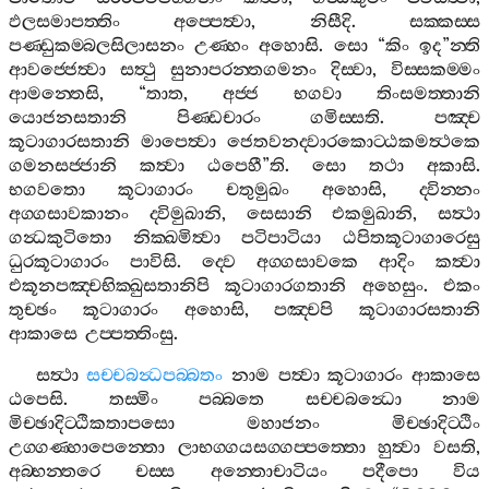
ඵලසමාපත‍්තිං
අප‍්පෙත්‍වා
,
නිසීදි
.
සක‍්කස‍්ස
පණ‍්ඩුකම‍්බලසිලාසනං
උණ‍්හං
අහොසි
.
සො
“
කිං
ඉද
”
න‍්ති
ආවජ‍්ජෙත්‍වා
සත්‍ථු
සුනාපරන‍්තගමනං
දිස‍්වා
,
විස‍්සකම‍්මං
ආමන‍්තෙසි
, “
තාත
,
අජ‍්ජ
භගවා
තිංසමත‍්තානි
යොජනසතානි
පිණ‍්ඩචාරං
ගමිස‍්සති
.
පඤ‍්ච
කූටාගාරසතානි
මාපෙත්‍වා
ජෙතවනද‍්වාරකොට‍්ඨකමත්‍ථකෙ
ගමනසජ‍්ජානි
කත්‍වා
ඨපෙහී
”
ති
.
සො
තථා
අකාසි
.
භගවතො
කූටාගාරං
චතුමුඛං
අහොසි
,
ද‍්වින‍්නං
අග‍්ගසාවකානං
ද‍්විමුඛානි
,
සෙසානි
එකමුඛානි
,
සත්‍ථා
ගන්‍ධකුටිතො
නික‍්ඛමිත්‍වා
පටිපාටියා
ඨපිතකූටාගාරෙසු
ධුරකූටාගාරං
පාවිසි
.
ද‍්වෙ
අග‍්ගසාවකෙ
ආදිං
කත්‍වා
එකූනපඤ‍්චභික‍්ඛුසතානිපි
කූටාගාරගතානි
අහෙසුං
.
එකං
තුච‍්ඡං
කූටාගාරං
අහොසි
,
පඤ‍්චපි
කූටාගාරසතානි
ආකාසෙ
උප‍්පත‍්තිංසු
.
සත්‍ථා
සච‍්චබන්‍ධපබ‍්බතං
නාම
පත්‍වා
කූටාගාරං
ආකාසෙ
ඨපෙසි
.
තස‍්මිං
පබ‍්බතෙ
සච‍්චබන්‍ධො
නාම
මිච‍්ඡාදිට‍්ඨිකතාපසො
මහාජනං
මිච‍්ඡාදිට‍්ඨිං
උග‍්ගණ‍්හාපෙන‍්තො
ලාභග‍්ගයසග‍්ගප‍්පත‍්තො
හුත්‍වා
වසති
,
අබ‍්භන‍්තරෙ
චස‍්ස
අන‍්තොචාටියං
පදීපො
විය