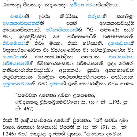
ඨානෙසු
සීහනාදං
නදාපෙතුං
ඉමිනා
ත්‍ව
න‍්තිආදිමාහ
.
චණ‍්ඩා
ති
දුට‍්ඨා
කිබ‍්බිසා
.
ඵරුසා
ති
කක‍්ඛළා
අක‍්කොසිස‍්සන‍්තී
ති
දසහි
අක‍්කොසවත්‍ථූහි
අක‍්කොසිස‍්සන‍්ති
.
පරිභාසිස‍්සන‍්තී
ති
“
කිං
සමණො
නාම
ත්‍වං
,
ඉදඤ‍්චිදඤ‍්ච
තෙ
කරිස‍්සාමා
”
ති
තජ‍්ජෙස‍්සන‍්ති
.
එවමෙත්‍ථා
ති
එවං
මය‍්හං
එත්‍ථ
භවිස‍්සති
.
දණ‍්ඩෙනා
ති
චතුහත්‍ථදණ‍්ඩෙන
වා
ඛදිරදණ‍්ඩෙන
වා
ඝටිකමුග‍්ගරෙන
වා
.
සත්‍ථෙනා
ති
එකතොධාරාදිනා
සත්‍ථෙන
.
සත්‍ථහාරකං
පරියෙසන‍්තී
ති
ජීවිතහාරකසත්‍ථං
පරියෙසන‍්ති
.
ඉදං
ථෙරො
තතියපාරාජිකවත්‍ථුස‍්මිං
අසුභකථං
සුත්‍වා
අත‍්තභාවෙන
ජිගුච‍්ඡන‍්තානං
භික‍්ඛූනං
සත්‍ථහාරකපරියෙසනං
සන්‍ධායාහ
.
දමූපසමෙනා
ති
එත්‍ථ
දමො
ති
ඉන්‍ද්‍රියසංවරාදීනං
එතං
නාමං
.
“
සච‍්චෙන
දන‍්තො
දමසා
උපෙතො
,
වෙදන‍්තගූ
වුසිතබ්‍රහ‍්මචරියො
”
ති
. (
සං
·
නි
· 1.195;
සු
·
නි
· 467) –
එත්‍ථ
හි
ඉන්‍ද්‍රියසංවරො
දමොති
වුත‍්තො
. “
යදි
සච‍්චා
දමා
චාගා
,
ඛන‍්ත්‍යා
භිය්‍යොධ
විජ‍්ජතී
”
ති
(
සු
·
නි
· 191;
සං
·
නි
·
1.246)
එත්‍ථ
පඤ‍්ඤා
දමොති
වුත‍්තා
. “
දානෙන
දමෙන