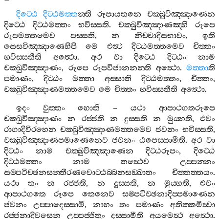
දිට‍්ඨෙ
දිට‍්ඨමත‍්ත
න‍්ති
රූපායතනෙ
චක‍්ඛුවිඤ‍්ඤාණෙන
දිට‍්ඨෙ
දිට‍්ඨමත‍්තං
භවිස‍්සති
.
චක‍්ඛුවිඤ‍්ඤාණඤ‍්හි
රූපෙ
රූපමත‍්තමෙව
පස‍්සති
,
න
නිච‍්චාදිසභාවං
,
ඉති
සෙසවිඤ‍්ඤාණෙහිපි
මෙ
එත්‍ථ
දිට‍්ඨමත‍්තමෙව
චිත‍්තං
භවිස‍්සතීති
අත්‍ථො
.
අථ
වා
දිට‍්ඨෙ
දිට‍්ඨං
නාම
චක‍්ඛුවිඤ‍්ඤාණං
,
රූපෙ
රූපවිජානනන‍්ති
අත්‍ථො
.
මත‍්තා
ති
පමාණං
,
දිට‍්ඨං
මත‍්තා
අස‍්සාති
දිට‍්ඨමත‍්තං
,
චිත‍්තං
,
චක‍්ඛුවිඤ‍්ඤාණමත‍්තමෙව
මෙ
චිත‍්තං
භවිස‍්සතීති
අත්‍ථො
.
ඉදං
වුත‍්තං
හොති
–
යථා
ආපාථගතරූපෙ
චක‍්ඛුවිඤ‍්ඤාණං
න
රජ‍්ජති
න
දුස‍්සති
න
මුය‍්හති
,
එවං
රාගාදිවිරහෙන
චක‍්ඛුවිඤ‍්ඤාණමත‍්තමෙව
ජවනං
භවිස‍්සති
,
චක‍්ඛුවිඤ‍්ඤාණපමාණෙනෙව
ජවනං
ඨපෙස‍්සාමීති
.
අථ
වා
දිට‍්ඨං
නාම
චක‍්ඛුවිඤ‍්ඤාණෙන
දිට‍්ඨරූපං
,
දිට‍්ඨෙ
දිට‍්ඨමත‍්තං
නාම
තත්‍ථෙව
උප‍්පන‍්නං
සම‍්පටිච‍්ඡනසන‍්තීරණවොට‍්ඨබ‍්බනසඞ‍්ඛාතං
චිත‍්තත‍්තයං
.
යථා
තං
න
රජ‍්ජති
,
න
දුස‍්සති
,
න
මුය‍්හති
,
එවං
ආපාථගතෙ
රූපෙ
තෙනෙව
සම‍්පටිච‍්ඡනාදිප‍්පමාණෙන
ජවනං
උප‍්පාදෙස‍්සාමි
,
නාහං
තං
පමාණං
අතික‍්කමිත්‍වා
රජ‍්ජනාදිවසෙන
උප‍්පජ‍්ජිතුං
දස‍්සාමීති
අයමෙත්‍ථ
අත්‍ථො
.