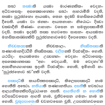
තත්‍ථ
තස‍්මා
ති
යස‍්මා
මාරණන‍්තිකං
වෙදනං
අධිවාසෙතුං
අසක‍්කොන‍්තො
සත්‍ථං
ආහරාමීති
වදති
,
තස‍්මා
පුථුජ‍්ජනො
ආයස‍්මා
,
තෙන
ඉදම‍්පි
මනසිකරොහීති
දීපෙති
.
යස‍්මා
වා
ඡන‍්නං
ආයතනානං
නිරොධං
දිස‍්වා
චක‍්ඛාදීනි
තිණ‍්ණං
ගාහානං
වසෙන
න
සමනුපස‍්සාමීති
වදසි
.
තස‍්මා
ඉදම‍්පි
තස‍්ස
භගවතො
සාසනං
ආයස‍්මතා
මනසිකාතබ‍්බන‍්තිපි
පුථුජ‍්ජනභාවමෙව
දීපෙන‍්තො
වදති
.
නිච‍්චකප‍්ප
න‍්ති
නිච‍්චකාලං
.
නිස‍්සිතස‍්සා
ති
තණ‍්හාමානදිට‍්ඨීහි
නිස‍්සිතස‍්ස
.
චලිත
න‍්ති
විප‍්ඵන්‍දිතං
හොති
.
යථයිදං
ආයස‍්මතො
උප‍්පන‍්නං
වෙදනං
අධිවාසෙතුං
අසක‍්කොන‍්තස‍්ස
“
අහං
වෙදයාමි
,
මම
වෙදනා
”
ති
අප‍්පහීනග‍්ගාහස‍්ස
ඉදානි
විප‍්ඵන්‍දිතං
හොති
,
ඉමිනාපි
නං
“
පුථුජ‍්ජනොව
ත්‍ව
”
න‍්ති
වදති
.
පස‍්සද‍්ධී
ති
කායචිත‍්තපස‍්සද‍්ධි
,
කිලෙසපස‍්සද‍්ධි
නාම
හොතීති
අත්‍ථො
.
නතියා
ති
තණ‍්හානතියා
.
අසතී
ති
භවත්‍ථාය
ආලයනිකන‍්තිපරියුට‍්ඨානෙ
අසති
.
ආගතිගති
න
හොතී
ති
පටිසන්‍ධිවසෙන
ආගති
නාම
,
චුතිවසෙන
ගමනං
නාම
න
හොති
.
චුතූපපාතො
ති
චවනවසෙන
චුති
,
උපපජ‍්ජනවසෙන