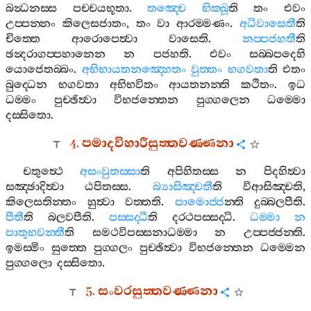
බන්‍ධනස‍්ස
පච‍්චයභූතා
.
තඤ‍්චෙ
භික‍්ඛූ
ති
තං
එවං
උප‍්පන‍්නං
කිලෙසජාතං
,
තං
වා
ආරම‍්මණං
.
අධිවාසෙතී
ති
චිත‍්තෙ
ආරොපෙත්‍වා
වාසෙති
.
නප‍්පජහතී
ති
ඡන්‍දරාගප‍්පහානෙන
න
පජහති
.
එවං
සබ‍්බපදෙහි
යොජෙතබ‍්බං
.
අභිභායතනඤ‍්හෙතං
වුත‍්තං
භගවතා
ති
එතං
බුද‍්ධෙන
භගවතා
අභිභවිතං
ආයතනන‍්ති
කථිතං
.
ඉධ
ධම‍්මං
පුච‍්ඡිත්‍වා
විභජන‍්තෙන
පුග‍්ගලෙන
ධම‍්මො
දස‍්සිතො
.
4.
පමාදවිහාරීසුත‍්තවණ‍්ණනා
චතුත්‍ථෙ
අසංවුතස‍්සා
ති
අපිහිතස‍්ස
න
පිදහිත්‍වා
සඤ‍්ඡාදිත්‍වා
ඨපිතස‍්ස
.
බ්‍යාසිඤ‍්චතී
ති
විආසිඤ‍්චති
,
කිලෙසතින‍්තං
හුත්‍වා
වත‍්තති
.
පාමොජ‍්ජ
න‍්ති
දුබ‍්බලපීති
.
පීතී
ති
බලවපීති
.
පස‍්සද‍්ධී
ති
දරථපස‍්සද‍්ධි
.
ධම‍්මා
න
පාතුභවන‍්තී
ති
සමථවිපස‍්සනාධම‍්මා
න
උප‍්පජ‍්ජන‍්ති
.
ඉමස‍්මිං
සුත‍්තෙ
පුග‍්ගලං
පුච‍්ඡිත්‍වා
විභජන‍්තෙන
ධම‍්මෙන
පුග‍්ගලො
දස‍්සිතො
.
5.
සංවරසුත‍්තවණ‍්ණනා