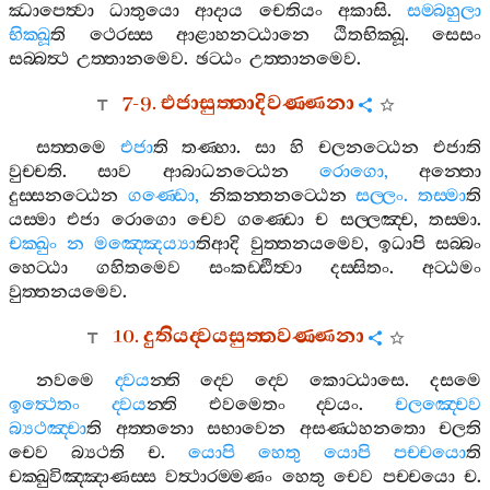
ඣාපෙත්‍වා
ධාතුයො
ආදාය
චෙතියං
අකාසි
.
සම‍්බහුලා
භික‍්ඛූ
ති
ථෙරස‍්ස
ආළාහනට‍්ඨානෙ
ඨිතභික‍්ඛූ
.
සෙසං
සබ‍්බත්‍ථ
උත‍්තානමෙව
.
ඡට‍්ඨං
උත‍්තානමෙව
.
7-9.
එජාසුත‍්තාදිවණ‍්ණනා
සත‍්තමෙ
එජා
ති
තණ‍්හා
.
සා
හි
චලනට‍්ඨෙන
එජාති
වුච‍්චති
.
සාව
ආබාධනට‍්ඨෙන
රොගො
,
අන‍්තො
දුස‍්සනට‍්ඨෙන
ගණ‍්ඩො
,
නිකන‍්තනට‍්ඨෙන
සල‍්ලං
.
තස‍්මා
ති
යස‍්මා
එජා
රොගො
චෙව
ගණ‍්ඩො
ච
සල‍්ලඤ‍්ච
,
තස‍්මා
.
චක‍්ඛුං
න
මඤ‍්ඤෙය්‍යා
තිආදි
වුත‍්තනයමෙව
,
ඉධාපි
සබ‍්බං
හෙට‍්ඨා
ගහිතමෙව
සංකඩ‍්ඪිත්‍වා
දස‍්සිතං
.
අට‍්ඨමං
වුත‍්තනයමෙව
.
10.
දුතියද‍්වයසුත‍්තවණ‍්ණනා
නවමෙ
ද‍්වය
න‍්ති
ද‍්වෙ
ද‍්වෙ
කොට‍්ඨාසෙ
.
දසමෙ
ඉත්‍ථෙතං
ද‍්වය
න‍්ති
එවමෙතං
ද‍්වයං
.
චලඤ‍්චෙව
බ්‍යථඤ‍්චා
ති
අත‍්තනො
සභාවෙන
අසණ‍්ඨහනතො
චලති
චෙව
බ්‍යථති
ච
.
යොපි
හෙතු
යොපි
පච‍්චයො
ති
චක‍්ඛුවිඤ‍්ඤාණස‍්ස
වත්‍ථාරම‍්මණං
හෙතු
චෙව
පච‍්චයො
ච
.