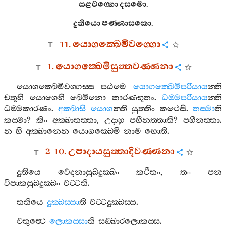
සළවග‍්ගො
දසමො
.
දුතියො
පණ‍්ණාසකො
.
11.
යොගක‍්ඛෙමිවග‍්ගො
1.
යොගක‍්ඛෙමිසුත‍්තවණ‍්ණනා
යොගක‍්ඛෙමිවග‍්ගස‍්ස
පඨමෙ
යොගක‍්ඛෙමිපරියාය
න‍්ති
චතූහි
යොගෙහි
ඛෙමිනො
කාරණභූතං
.
ධම‍්මපරියාය
න‍්ති
ධම‍්මකාරණං
.
අක‍්ඛාසි
යොග
න‍්ති
යුත‍්තිං
කථෙසි
.
තස‍්මා
ති
කස‍්මා
?
කිං
අක‍්ඛාතත‍්තා
,
උදාහු
පහීනත‍්තාති
?
පහීනත‍්තා
.
න
හි
අක‍්ඛානෙන
යොගක‍්ඛෙමි
නාම
හොති
.
2-10.
උපාදායසුත‍්තාදිවණ‍්ණනා
දුතියෙ
වෙදනාසුඛදුක‍්ඛං
කථිතං
,
තං
පන
විපාකසුඛදුක‍්ඛං
වට‍්ටති
.
තතියෙ
දුක‍්ඛස‍්සා
ති
වට‍්ටදුක‍්ඛස‍්ස
.
චතුත්‍ථෙ
ලොකස‍්සා
ති
සඞ‍්ඛාරලොකස‍්ස
.