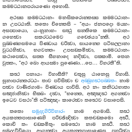
නිය්‍යාතෙත්‍වා
,
සත්‍ථු
සන‍්තිකෙ
පබ‍්බජිත්‍වා
,
කම‍්මට‍්ඨානපරායණො
අහොසි
.
අථස‍්ස
කම‍්මට‍්ඨානං
මනසිකරොන‍්තස‍්ස
කම‍්මට‍්ඨානං
න
උපට‍්ඨාති
.
තතො
චින‍්තෙසි
– “
අයං
ජනපදො
මය‍්හං
අසප‍්පායො
,
යංනූනාහං
සත්‍ථු
සන‍්තිකෙ
කම‍්මට‍්ඨානං
ගහෙත්‍වා
සකරට‍්ඨමෙව
ගච‍්ඡෙය්‍ය
”
න‍්ති
.
අථ
පුබ‍්බණ‍්හසමයෙ
පිණ‍්ඩාය
චරිත්‍වා
,
සායන‍්හෙ
පටිසල‍්ලානා
වුට‍්ඨහිත්‍වා
,
භගවන‍්තං
උපසඞ‍්කමිත්‍වා
,
කම‍්මට‍්ඨානං
කථාපෙත්‍වා
,
සත‍්ත
සීහනාදෙ
නදිත්‍වා
,
පක‍්කාමි
.
තෙන
වුත‍්තං
, “
අථ
ඛො
ආයස‍්මා
පුණ‍්ණො
…
පෙ
…
විහරතී
”
ති
.
කත්‍ථ
පනායං
විහාසීති
?
චතූසු
ඨානෙසු
විහාසි
.
සුනාපරන‍්තරට‍්ඨං
තාව
පවිසිත්‍වා
ච
අබ‍්බුහත්‍ථපබ‍්බතං
නාම
පත්‍වා
වාණිජගාමං
පිණ‍්ඩාය
පාවිසි
.
අථ
නං
කනිට‍්ඨභාතා
සඤ‍්ජානිත්‍වා
භික‍්ඛං
දත්‍වා
, “
භන‍්තෙ
,
අඤ‍්ඤත්‍ථ
අගන‍්ත්‍වා
ඉධෙව
වසථා
”
ති
පටිඤ‍්ඤං
කාරෙත්‍වා
තත්‍ථෙව
වසාපෙසි
.
තතො
සමුද‍්දගිරිවිහාරං
නාම
අගමාසි
.
තත්‍ථ
අයකන‍්තපාසාණෙහි
පරිච‍්ඡින්‍දිත්‍වා
කතචඞ‍්කමො
අත්‍ථි
,
කොචි
තං
චඞ‍්කමිතුං
සමත්‍ථො
නාම
නත්‍ථි
.
තත්‍ථ
සමුද‍්දවීචියො
ආගන‍්ත්‍වා
අයකන‍්තපාසාණෙසු
පහරිත්‍වා