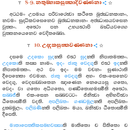
8-9.
නතුම‍්හාකසුත‍්තාදිවණ‍්ණනා
අට‍්ඨමං
උපමාය
පරිවාරෙත්‍වා
කථිතෙ
බුජ‍්ඣනකානං
,
නවමං
සුද‍්ධිකවසෙනෙව
බුජ‍්ඣනකානං
අජ‍්ඣාසයවසෙන
වුත‍්තං
.
අත්‍ථො
පන
උභයත්‍ථාපි
ඛන්‍ධියවග‍්ගෙ
වුත‍්තනයෙනෙව
වෙදිතබ‍්බො
.
10.
උද‍්දකසුත‍්තවණ‍්ණනා
දසමෙ
උදකො
සුද
න‍්ති
එත්‍ථ
සුද
න‍්ති
නිපාතමත‍්තං
.
උදකො
ති
තස‍්ස
නාමං
.
ඉදං
ජාතු
වෙදගූ
ති
එත්‍ථ
ඉද
න‍්ති
නිපාතමත‍්තං
.
අථ
වා
ඉදං
මම
වචනං
සුණාථාති
දීපෙන‍්තො
එවමාහ
.
ජාතු
වෙදගූ
ති
අහං
එකංසෙනෙව
වෙදගූ
,
වෙදසඞ‍්ඛාතෙන
ඤාණෙන
නෙය්‍යෙසු
ගතො
,
වෙදං
වා
ගතො
අධිගතො
,
පණ‍්ඩිතොහමස‍්මීති
අත්‍ථො
.
සබ‍්බජී
ති
එකංසෙන
සබ‍්බවට‍්ටං
ජිනිත්‍වා
අභිභවිත්‍වා
ඨිතොස‍්මීති
වදති
.
අපලිඛතං
ගණ‍්ඩමූල
න‍්ති
අපලිඛතං
දුක‍්ඛමූලං
.
පලිඛණි
න‍්ති
පලිඛතං
මයා
,
ඛනිත්‍වා
ඨිතොස‍්මීති
දීපෙති
.
මාතාපෙත‍්තිකසම‍්භවස‍්සා
ති
මාතිතො
ච
පිතිතො
ච