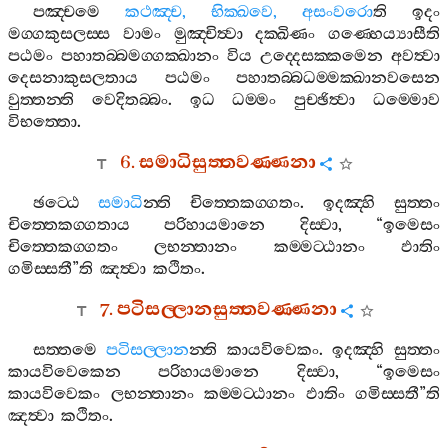
පඤ‍්චමෙ
කථඤ‍්ච
,
භික‍්ඛවෙ
,
අසංවරො
ති
ඉදං
මග‍්ගකුසලස‍්ස
වාමං
මුඤ‍්චිත්‍වා
දක‍්ඛිණං
ගණ‍්හෙය්‍යාසීති
පඨමං
පහාතබ‍්බමග‍්ගක‍්ඛානං
විය
උද‍්දෙසක‍්කමෙන
අවත්‍වා
දෙසනාකුසලතාය
පඨමං
පහාතබ‍්බධම‍්මක‍්ඛානවසෙන
වුත‍්තන‍්ති
වෙදිතබ‍්බං
.
ඉධ
ධම‍්මං
පුච‍්ඡිත්‍වා
ධම‍්මොව
විභත‍්තො
.
6.
සමාධිසුත‍්තවණ‍්ණනා
ඡට‍්ඨෙ
සමාධි
න‍්ති
චිත‍්තෙකග‍්ගතං
.
ඉදඤ‍්හි
සුත‍්තං
චිත‍්තෙකග‍්ගතාය
පරිහායමානෙ
දිස‍්වා
, “
ඉමෙසං
චිත‍්තෙකග‍්ගතං
ලභන‍්තානං
කම‍්මට‍්ඨානං
ඵාතිං
ගමිස‍්සතී
”
ති
ඤත්‍වා
කථිතං
.
7.
පටිසල‍්ලානසුත‍්තවණ‍්ණනා
සත‍්තමෙ
පටිසල‍්ලාන
න‍්ති
කායවිවෙකං
.
ඉදඤ‍්හි
සුත‍්තං
කායවිවෙකෙන
පරිහායමානෙ
දිස‍්වා
, “
ඉමෙසං
කායවිවෙකං
ලභන‍්තානං
කම‍්මට‍්ඨානං
ඵාතිං
ගමිස‍්සතී
”
ති
ඤත්‍වා
කථිතං
.