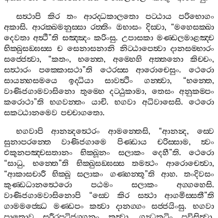
සත්‍ථාපි
කිර
තං
ආරද‍්ධකාලතො
පට‍්ඨාය
පරිභොගං
අකාසි
.
ආරක‍්ඛමනුස‍්සා
රත‍්තිං
ඔභාසං
දිස‍්වා
, “
මහෙසක‍්ඛා
දෙවතා
අත්‍ථී
”
ති
සඤ‍්ඤං
කරිංසු
.
උපාසකා
මණ‍්ඩලමාළඤ‍්ච
භික‍්ඛුසඞ‍්ඝස‍්ස
ච
සෙනාසනානි
නිට‍්ඨාපෙත්‍වා
දානසම‍්භාරං
සජ‍්ජෙත්‍වා
, “
කතං
,
භන‍්තෙ
,
අම‍්හෙහි
අත‍්තනො
කිච‍්චං
,
සත්‍ථාරං
පක‍්කොසථා
”
ති
ථෙරස‍්ස
ආරොචෙසුං
.
ථෙරො
සායන‍්හසමයෙ
ඉද‍්ධියා
සාවත්‍ථිං
ගන‍්ත්‍වා
, “
භන‍්තෙ
,
වාණිජගාමවාසිනො
තුම‍්හෙ
දට‍්ඨුකාමා
,
තෙසං
අනුකම‍්පං
කරොථා
”
ති
භගවන‍්තං
යාචි
.
භගවා
අධිවාසෙසි
.
ථෙරො
සකට‍්ඨානමෙව
පච‍්චාගතො
.
භගවාපි
ආනන්‍දත්‍ථෙරං
ආමන‍්තෙසි
, “
ආනන්‍ද
,
ස‍්වෙ
සුනාපරන‍්තෙ
වාණිජගාමෙ
පිණ‍්ඩාය
චරිස‍්සාම
,
ත්‍වං
එකූනපඤ‍්චසතානං
භික‍්ඛූනං
සලාකං
දෙහී
”
ති
.
ථෙරො
“
සාධු
,
භන‍්තෙ
”
ති
භික‍්ඛුසඞ‍්ඝස‍්ස
තමත්‍ථං
ආරොචෙත්‍වා
,
“
ආකාසචාරී
භික‍්ඛූ
සලාකං
ගණ‍්හන‍්තූ
”
ති
ආහ
.
තංදිවසං
කුණ‍්ඩධානත්‍ථෙරො
පඨමං
සලාකං
අග‍්ගහෙසි
.
වාණිජගාමවාසිනොපි
“
ස‍්වෙ
කිර
සත්‍ථා
ආගමිස‍්සතී
”
ති
ගාමමජ‍්ඣෙ
මණ‍්ඩපං
කත්‍වා
දානග‍්ගං
සජ‍්ජයිංසු
.
භගවා
පාතොව
සරීරපටිජග‍්ගනං
කත්‍වා
,
ගන්‍ධකුටිං
පවිසිත්‍වා
,