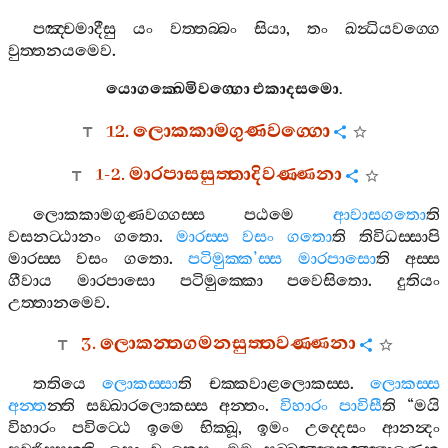
පඤ‍්චමාදීසු
යං
වත‍්තබ‍්බං
සියා
,
තං
ඛන්‍ධියවග‍්ගෙ
වුත‍්තනයමෙව
.
යොගක‍්ඛෙමිවග‍්ගො
එකාදසමො
.
12.
ලොකකාමගුණවග‍්ගො
1-2.
මාරපාසසුත‍්තාදිවණ‍්ණනා
ලොකකාමගුණවග‍්ගස‍්ස
පඨමෙ
ආවාසගතො
ති
වසනට‍්ඨානං
ගතො
.
මාරස‍්ස
වසං
ගතො
ති
තිවිධස‍්සාපි
මාරස‍්ස
වසං
ගතො
.
පටිමුක‍්ක
’
ස‍්ස
මාරපාසො
ති
අස‍්ස
ගීවාය
මාරපාසො
පටිමුක‍්කො
පවෙසිතො
.
දුතියං
උත‍්තානමෙව
.
3.
ලොකන‍්තගමනසුත‍්තවණ‍්ණනා
තතියෙ
ලොකස‍්සා
ති
චක‍්කවාළලොකස‍්ස
.
ලොකස‍්ස
අන‍්ත
න‍්ති
සඞ‍්ඛාරලොකස‍්ස
අන‍්තං
.
විහාරං
පාවිසී
ති
“
මයි
විහාරං
පවිට‍්ඨෙ
ඉමෙ
භික‍්ඛූ
,
ඉමං
උද‍්දෙසං
ආනන්‍දං