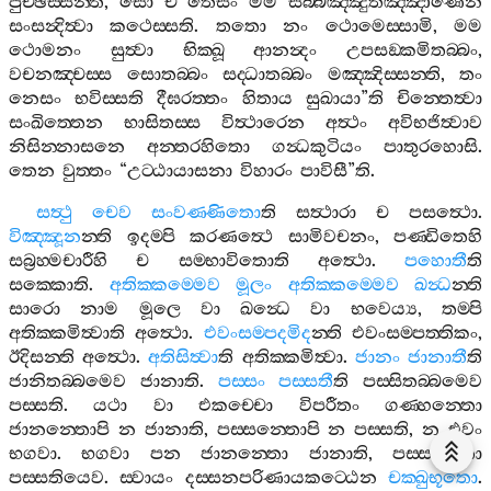
පුච‍්ඡිස‍්සන‍්ති
,
සො
ච
තෙසං
මම
සබ‍්බඤ‍්ඤුතඤ‍්ඤාණෙන
සංසන්‍දිත්‍වා
කථෙස‍්සති
.
තතො
නං
ථොමෙස‍්සාමි
,
මම
ථොමනං
සුත්‍වා
භික‍්ඛූ
ආනන්‍දං
උපසඞ‍්කමිතබ‍්බං
,
වචනඤ‍්චස‍්ස
සොතබ‍්බං
සද‍්ධාතබ‍්බං
මඤ‍්ඤිස‍්සන‍්ති
,
තං
නෙසං
භවිස‍්සති
දීඝරත‍්තං
හිතාය
සුඛායා
”
ති
චින‍්තෙත්‍වා
සංඛිත‍්තෙන
භාසිතස‍්ස
විත්‍ථාරෙන
අත්‍ථං
අවිභජිත්‍වාව
නිසින‍්නාසනෙ
අන‍්තරහිතො
ගන්‍ධකුටියං
පාතුරහොසි
.
තෙන
වුත‍්තං
“
උට‍්ඨායාසනා
විහාරං
පාවිසී
”
ති
.
සත්‍ථු
චෙව
සංවණ‍්ණිතො
ති
සත්‍ථාරා
ච
පසත්‍ථො
.
විඤ‍්ඤූන
න‍්ති
ඉදම‍්පි
කරණත්‍ථෙ
සාමිවචනං
,
පණ‍්ඩිතෙහි
සබ්‍රහ‍්මචාරීහි
ච
සම‍්භාවිතොති
අත්‍ථො
.
පහොතී
ති
සක‍්කොති
.
අතික‍්කම‍්මෙව
මූලං
අතික‍්කම‍්මෙව
ඛන්‍ධ
න‍්ති
සාරො
නාම
මූලෙ
වා
ඛන්‍ධෙ
වා
භවෙය්‍ය
,
තම‍්පි
අතික‍්කමිත්‍වාති
අත්‍ථො
.
එවංසම‍්පදමිද
න‍්ති
එවංසම‍්පත‍්තිකං
,
ඊදිසන‍්ති
අත්‍ථො
.
අතිසිත්‍වා
ති
අතික‍්කමිත්‍වා
.
ජානං
ජානාතී
ති
ජානිතබ‍්බමෙව
ජානාති
.
පස‍්සං
පස‍්සතී
ති
පස‍්සිතබ‍්බමෙව
පස‍්සති
.
යථා
වා
එකච‍්චො
විපරීතං
ගණ‍්හන‍්තො
ජානන‍්තොපි
න
ජානාති
,
පස‍්සන‍්තොපි
න
පස‍්සති
,
න
එවං
භගවා
.
භගවා
පන
ජානන‍්තො
ජානාති
,
පස‍්සන‍්තො
පස‍්සතියෙව
.
ස‍්වායං
දස‍්සනපරිණායකට‍්ඨෙන
චක‍්ඛුභූතො
.