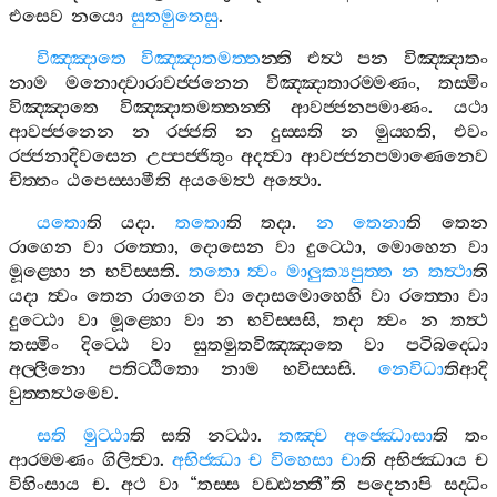
එසෙව
නයො
සුතමුතෙසු
.
විඤ‍්ඤාතෙ
විඤ‍්ඤාතමත‍්ත
න‍්ති
එත්‍ථ
පන
විඤ‍්ඤාතං
නාම
මනොද‍්වාරාවජ‍්ජනෙන
විඤ‍්ඤාතාරම‍්මණං
,
තස‍්මිං
විඤ‍්ඤාතෙ
විඤ‍්ඤාතමත‍්තන‍්ති
ආවජ‍්ජනපමාණං
.
යථා
ආවජ‍්ජනෙන
න
රජ‍්ජති
න
දුස‍්සති
න
මුය‍්හති
,
එවං
රජ‍්ජනාදිවසෙන
උප‍්පජ‍්ජිතුං
අදත්‍වා
ආවජ‍්ජනපමාණෙනෙව
චිත‍්තං
ඨපෙස‍්සාමීති
අයමෙත්‍ථ
අත්‍ථො
.
යතො
ති
යදා
.
තතො
ති
තදා
.
න
තෙනා
ති
තෙන
රාගෙන
වා
රත‍්තො
,
දොසෙන
වා
දුට‍්ඨො
,
මොහෙන
වා
මූළ‍්හො
න
භවිස‍්සති
.
තතො
ත්‍වං
මාලුක්‍යපුත‍්ත
න
තත්‍ථා
ති
යදා
ත්‍වං
තෙන
රාගෙන
වා
දොසමොහෙහි
වා
රත‍්තො
වා
දුට‍්ඨො
වා
මූළ‍්හො
වා
න
භවිස‍්සසි
,
තදා
ත්‍වං
න
තත්‍ථ
තස‍්මිං
දිට‍්ඨෙ
වා
සුතමුතවිඤ‍්ඤාතෙ
වා
පටිබද‍්ධො
අල‍්ලීනො
පතිට‍්ඨිතො
නාම
භවිස‍්සසි
.
නෙවිධා
තිආදි
වුත‍්තත්‍ථමෙව
.
සති
මුට‍්ඨා
ති
සති
නට‍්ඨා
.
තඤ‍්ච
අජ‍්ඣොසා
ති
තං
ආරම‍්මණං
ගිලිත්‍වා
.
අභිජ‍්ඣා
ච
විහෙසා
චා
ති
අභිජ‍්ඣාය
ච
විහිංසාය
ච
.
අථ
වා
“
තස‍්ස
වඩ‍්ඪන‍්තී
”
ති
පදෙනාපි
සද‍්ධිං