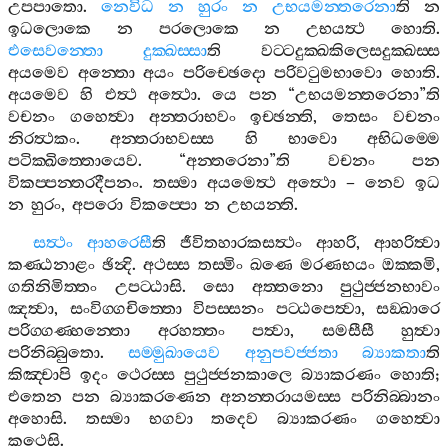
උපපාතො
.
නෙවිධ
න
හුරං
න
උභයමන‍්තරෙනා
ති
න
ඉධලොකෙ
න
පරලොකෙ
න
උභයත්‍ථ
හොති
.
එසෙවන‍්තො
දුක‍්ඛස‍්සා
ති
වට‍්ටදුක‍්ඛකිලෙසදුක‍්ඛස‍්ස
අයමෙව
අන‍්තො
අයං
පරිච‍්ඡෙදො
පරිවටුමභාවො
හොති
.
අයමෙව
හි
එත්‍ථ
අත්‍ථො
.
යෙ
පන
“
උභයමන‍්තරෙනා
”
ති
වචනං
ගහෙත්‍වා
අන‍්තරාභවං
ඉච‍්ඡන‍්ති
,
තෙසං
වචනං
නිරත්‍ථකං
.
අන‍්තරාභවස‍්ස
හි
භාවො
අභිධම‍්මෙ
පටික‍්ඛිත‍්තොයෙව
. “
අන‍්තරෙනා
”
ති
වචනං
පන
විකප‍්පන‍්තරදීපනං
.
තස‍්මා
අයමෙත්‍ථ
අත්‍ථො
–
නෙව
ඉධ
න
හුරං
,
අපරො
විකප‍්පො
න
උභයන‍්ති
.
සත්‍ථං
ආහරෙසී
ති
ජීවිතහාරකසත්‍ථං
ආහරි
,
ආහරිත්‍වා
කණ‍්ඨනාළං
ඡින්‍දි
.
අථස‍්ස
තස‍්මිං
ඛණෙ
මරණභයං
ඔක‍්කමි
,
ගතිනිමිත‍්තං
උපට‍්ඨාසි
.
සො
අත‍්තනො
පුථුජ‍්ජනභාවං
ඤත්‍වා
,
සංවිග‍්ගචිත‍්තො
විපස‍්සනං
පට‍්ඨපෙත්‍වා
,
සඞ‍්ඛාරෙ
පරිග‍්ගණ‍්හන‍්තො
අරහත‍්තං
පත්‍වා
,
සමසීසී
හුත්‍වා
පරිනිබ‍්බුතො
.
සම‍්මුඛායෙව
අනුපවජ‍්ජතා
බ්‍යාකතා
ති
කිඤ‍්චාපි
ඉදං
ථෙරස‍්ස
පුථුජ‍්ජනකාලෙ
බ්‍යාකරණං
හොති
;
එතෙන
පන
බ්‍යාකරණෙන
අනන‍්තරායමස‍්ස
පරිනිබ‍්බානං
අහොසි
.
තස‍්මා
භගවා
තදෙව
බ්‍යාකරණං
ගහෙත්‍වා
කථෙසි
.