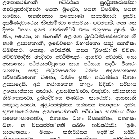
උපොසථඞ‍්ගානි
අධිට‍්ඨාය
සුද‍්ධුත‍්තරාසඞ‍්ගා
ගන්‍ධපුප‍්ඵාදිහත්‍ථා
යෙන
බුද‍්ධො
,
යෙන
ධම‍්මො
,
යෙන
සඞ‍්ඝො
,
තන‍්නින‍්නා
තප‍්පොණා
තප‍්පබ‍්භාරා
හුත්‍වා
,
දක‍්ඛිණද‍්වාරෙන
නික‍්ඛමිත්‍වා
ජෙතවනං
ගච‍්ඡන‍්ති
.
සො
තෙ
දිස‍්වා
“
කහං
ඉමෙ
ගච‍්ඡන‍්තී
”
ති
එකං
මනුස‍්සං
පුච‍්ඡි
.
කිං
ත්‍වං
,
අය්‍යො
,
න
ජානාසි
?
ලොකෙ
බුද‍්ධධම‍්මසඞ‍්ඝරතනානි
නාම
උප‍්පන‍්නානි
,
ඉච‍්චෙසො
මහාජනො
සත්‍ථු
සන‍්තිකං
ධම‍්මකථං
සොතුං
ගච‍්ඡතීති
.
තස‍්ස
“
බුද‍්ධො
”
ති
වචනං
ඡවිචම‍්මාදීනි
ඡින්‍දිත්‍වා
අට‍්ඨිමිඤ‍්ජං
ආහච‍්ච
අට‍්ඨාසි
.
සො
අත‍්තනො
පරිජනපරිවුතො
තාය
පරිසාය
සද‍්ධිං
විහාරං
ගන‍්ත්‍වා
,
සත්‍ථු
මධුරස‍්සරෙන
ධම‍්මං
දෙසෙන‍්තස‍්ස
පරිසපරියන‍්තෙ
ඨිතො
,
ධම‍්මං
සුත්‍වා
පබ‍්බජ‍්ජාය
චිත‍්තං
උප‍්පාදෙසි
.
අථ
තථාගතෙන
කාලං
විදිත්‍වා
පරිසාය
උය්‍යොජිතාය
සත්‍ථාරං
උපසඞ‍්කමිත්‍වා
,
වන්‍දිත්‍වා
,
ස‍්වාතනාය
නිමන‍්තෙත්‍වා
,
දුතියදිවසෙ
මණ‍්ඩපං
කාරෙත්‍වා
,
ආසනානි
පඤ‍්ඤාපෙත්‍වා
,
බුද‍්ධප‍්පමුඛස‍්ස
සඞ‍්ඝස‍්ස
මහාදානං
දත්‍වා
,
භුත‍්තපාතරාසො
උපොසථඞ‍්ගානි
අධිට‍්ඨාය
භණ‍්ඩාගාරිකං
පක‍්කොසාපෙත්‍වා
, “
එත‍්තකං
ධනං
විස‍්සජ‍්ජිතං
,
එත‍්තකං
ධනං
න
විස‍්සජ‍්ජිත
”
න‍්ති
සබ‍්බං
ආචික‍්ඛිත්‍වා
, “
ඉමං
සාපතෙය්‍යං
මය‍්හං
කනිට‍්ඨස‍්ස
දෙහී
”
ති
සබ‍්බං