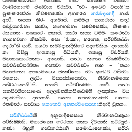
ධම‍්මාභිසමයො
අහොසි
.
තත්‍ථ
සත‍්තාහං
වසිත්‍වා
,
වාණිජගාමෙ
පිණ‍්ඩාය
චරිත්‍වා
, “
ත්‍වං
ඉධෙව
වසාහී
”
ති
පුණ‍්ණත්‍ථෙරං
නිවත‍්තෙත්‍වා
අන‍්තරෙ
නම‍්මදානදී
නාම
අත්‍ථි
,
තස‍්සා
තීරං
අගමාසි
.
නම‍්මදා
නාගරාජා
සත්‍ථු
පච‍්චුග‍්ගමනං
කත්‍වා
,
නාගභවනං
පවෙසෙත්‍වා
,
තිණ‍්ණං
රතනානං
සක‍්කාරං
අකාසි
.
සත්‍ථා
තස‍්ස
ධම‍්මං
කථෙත්‍වා
නාගභවනා
නික‍්ඛමි
.
සො
“
මය‍්හං
,
භන‍්තෙ
,
පරිචරිතබ‍්බං
දෙථා
”
ති
යාචි
.
භගවා
නම‍්මදානදීතීරෙ
පදචෙතියං
දස‍්සෙසි
.
තං
වීචීසු
ආගතාසු
පිධීයති
,
ගතාසු
විවරීයති
.
මහාසක‍්කාරපත‍්තං
අහොසි
.
සත්‍ථා
තතො
නික‍්ඛමිත්‍වා
සච‍්චබන්‍ධපබ‍්බතං
ගන‍්ත්‍වා
සච‍්චබන්‍ධං
ආහ
– “
තයා
මහාජනො
අපායමග‍්ගෙ
ඔතාරිතො
.
ත්‍වං
ඉධෙව
වසිත්‍වා
,
එතෙසං
ලද‍්ධිං
විස‍්සජ‍්ජාපෙත්‍වා
,
නිබ‍්බානමග‍්ගෙ
පතිට‍්ඨාපෙහී
”
ති
.
සොපි
පරිචරිතබ‍්බං
යාචි
.
සත්‍ථා
ඝනපිට‍්ඨිපාසාණෙ
අල‍්ලමත‍්තිකපිණ‍්ඩම‍්හි
ලඤ‍්ඡනං
විය
පදචෙතියං
දස‍්සෙසි
.
තතො
ජෙතවනමෙව
ගතො
.
එතමත්‍ථං
සන්‍ධාය
තෙනෙව
අන‍්තරවස‍්සෙනා
තිආදි
වුත‍්තං
.
පරිනිබ‍්බායී
ති
අනුපාදිසෙසාය
නිබ‍්බානධාතුයා
පරිනිබ‍්බායි
.
මහාජනො
ථෙරස‍්ස
සත‍්ත
දිවසානි
සරීරපූජං
කත්‍වා
,
බහූනි
ගන්‍ධකට‍්ඨානි
සමොධානෙත්‍වා
,
සරීරං