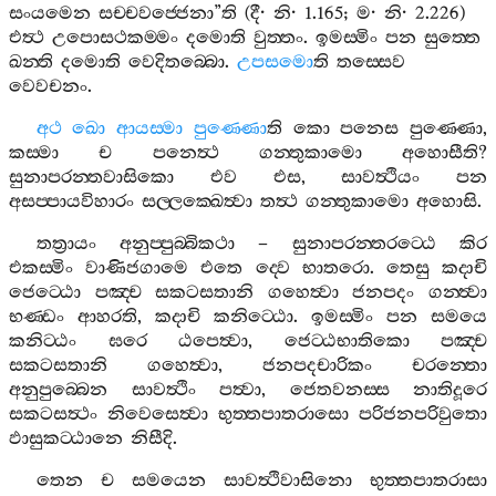
සංයමෙන
සච‍්චවජ‍්ජෙනා
”
ති
(
දී
·
නි
· 1.165;
ම
·
නි
· 2.226)
එත්‍ථ
උපොසථකම‍්මං
දමොති
වුත‍්තං
.
ඉමස‍්මිං
පන
සුත‍්තෙ
ඛන‍්ති
දමොති
වෙදිතබ‍්බො
.
උපසමො
ති
තස‍්සෙව
වෙවචනං
.
අථ
ඛො
ආයස‍්මා
පුණ‍්ණො
ති
කො
පනෙස
පුණ‍්ණො
,
කස‍්මා
ච
පනෙත්‍ථ
ගන‍්තුකාමො
අහොසීති
?
සුනාපරන‍්තවාසිකො
එව
එස
,
සාවත්‍ථියං
පන
අසප‍්පායවිහාරං
සල‍්ලක‍්ඛෙත්‍වා
තත්‍ථ
ගන‍්තුකාමො
අහොසි
.
තත්‍රායං
අනුප‍්පුබ‍්බිකථා
–
සුනාපරන‍්තරට‍්ඨෙ
කිර
එකස‍්මිං
වාණිජගාමෙ
එතෙ
ද‍්වෙ
භාතරො
.
තෙසු
කදාචි
ජෙට‍්ඨො
පඤ‍්ච
සකටසතානි
ගහෙත්‍වා
ජනපදං
ගන‍්ත්‍වා
භණ‍්ඩං
ආහරති
,
කදාචි
කනිට‍්ඨො
.
ඉමස‍්මිං
පන
සමයෙ
කනිට‍්ඨං
ඝරෙ
ඨපෙත්‍වා
,
ජෙට‍්ඨභාතිකො
පඤ‍්ච
සකටසතානි
ගහෙත්‍වා
,
ජනපදචාරිකං
චරන‍්තො
අනුපුබ‍්බෙන
සාවත්‍ථිං
පත්‍වා
,
ජෙතවනස‍්ස
නාතිදූරෙ
සකටසත්‍ථං
නිවෙසෙත්‍වා
භුත‍්තපාතරාසො
පරිජනපරිවුතො
ඵාසුකට‍්ඨානෙ
නිසීදි
.
තෙන
ච
සමයෙන
සාවත්‍ථිවාසිනො
භුත‍්තපාතරාසා