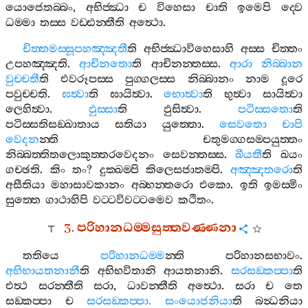
යොජෙතබ‍්බං
,
අභිජ‍්ඣා
ච
විහෙසා
චාති
ඉමෙපි
ද‍්වෙ
ධම‍්මා
තස‍්ස
වඩ‍්ඪන‍්තීති
අත්‍ථො
.
චිත‍්තමස‍්සූපහඤ‍්ඤතී
ති
අභිජ‍්ඣාවිහෙසාහි
අස‍්ස
චිත‍්තං
උපහඤ‍්ඤති
.
ආචිනතො
ති
ආචිනන‍්තස‍්ස
.
ආරා
නිබ‍්බාන
වුච‍්චතී
ති
එවරූපස‍්ස
පුග‍්ගලස‍්ස
නිබ‍්බානං
නාම
දූරෙ
පවුච‍්චති
.
ඝත්‍වා
ති
ඝායිත්‍වා
.
භොත්‍වා
ති
භුත්‍වා
සායිත්‍වා
ලෙහිත්‍වා
.
ඵුස‍්සා
ති
ඵුසිත්‍වා
.
පටිස‍්සතො
ති
පටිස‍්සතිසඞ‍්ඛාතාය
සතියා
යුත‍්තො
.
සෙවතො
චාපි
වෙදන
න‍්ති
චතුමග‍්ගසම‍්පයුත‍්තං
නිබ‍්බත‍්තිතලොකුත‍්තරවෙදනං
සෙවන‍්තස‍්ස
.
ඛීයතී
ති
ඛයං
ගච‍්ඡති
.
කිං
තං
?
දුක‍්ඛම‍්පි
කිලෙසජාතම‍්පි
.
අඤ‍්ඤතරො
ති
අසීතියා
මහාසාවකානං
අබ‍්භන‍්තරො
එකො
.
ඉති
ඉමස‍්මිං
සුත‍්තෙ
ගාථාහිපි
වට‍්ටවිවට‍්ටමෙව
කථිතං
.
3.
පරිහානධම‍්මසුත‍්තවණ‍්ණනා
තතියෙ
පරිහානධම‍්ම
න‍්ති
පරිහානසභාවං
.
අභිභායතනානී
ති
අභිභවිතානි
ආයතනානි
.
සරසඞ‍්කප‍්පා
ති
එත්‍ථ
සරන‍්තීති
සරා
,
ධාවන‍්තීති
අත්‍ථො
.
සරා
ච
තෙ
සඞ‍්කප‍්පා
ච
සරසඞ‍්කප‍්පා
.
සංයොජනියා
ති
බන්‍ධනියා