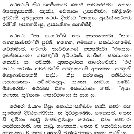
ථෙරොපි
කිර
තස‍්මිංයෙව
ඛණෙ
ආවජ‍්ජෙත්‍වා
,
තෙසං
බ්‍යසනුප‍්පත‍්තිං
ඤත්‍වා
,
වෙහාසං
උප‍්පතිත්‍වා
,
අභිමුඛො
අට‍්ඨාසි
.
අමනුස‍්සා
ථෙරං
දිස‍්වාව
“
අය්‍යො
පුණ‍්ණත්‍ථෙරො
එතී
”
ති
අපක‍්කමිංසු
,
උප‍්පාතිකං
සන‍්නිසීදි
.
ථෙරො
“
මා
භායථා
”
ති
තෙ
අස‍්සාසෙත්‍වා
“
කහං
ගන‍්තුකාමත්‍ථා
”
ති
පුච‍්ඡි
.
භන‍්තෙ
,
අම‍්හාකං
සකට‍්ඨානමෙව
ගච‍්ඡාමාති
.
ථෙරො
නාවඞ‍්ගණෙ
අක‍්කමිත්‍වා
“
එතෙසං
ඉච‍්ඡිතට‍්ඨානං
ගච‍්ඡතූ
”
ති
අධිට‍්ඨාසි
.
වාණිජා
සකට‍්ඨානං
ගන‍්ත්‍වා
,
තං
පවත‍්තිං
පුත‍්තදාරස‍්ස
ආරොචෙත්‍වා
, “
එථ
ථෙරං
සරණං
ගච‍්ඡාමා
”
ති
පඤ‍්චසතාපි
අත‍්තනො
පඤ‍්චහි
මාතුගාමසතෙහි
සද‍්ධිං
තීසු
සරණෙසු
පතිට‍්ඨාය
උපාසකත‍්තං
පටිවෙදෙසුං
.
තතො
නාවාය
භණ‍්ඩං
ඔතාරෙත්‍වා
ථෙරස‍්ස
එකං
කොට‍්ඨාසං
කත්‍වා
, “
අයං
,
භන‍්තෙ
,
තුම‍්හාකං
කොට‍්ඨාසො
”
ති
ආහංසු
.
ථෙරො
මය‍්හං
විසුං
කොට‍්ඨාසකිච‍්චං
නත්‍ථි
.
සත්‍ථා
පන
තුම‍්හෙහි
දිට‍්ඨපුබ‍්බොති
.
න
දිට‍්ඨපුබ‍්බො
,
භන‍්තෙති
.
තෙන
හි
ඉමිනා
සත්‍ථු
මණ‍්ඩලමාළං
කරොථ
.
එවං
සත්‍ථාරං
පස‍්සිස‍්සථාති
.
තෙ
සාධු
,
භන‍්තෙති
.
තෙන
ච
කොට‍්ඨාසෙන
අත‍්තනො
ච
කොට‍්ඨාසෙහි
මණ‍්ඩලමාළං
කාතුං
ආරභිංසු
.