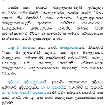
යස‍්මා
පන
ථෙරො
මහල‍්ලකකාලෙපි
අරඤ‍්ඤං
පවිසිත්‍වා
සමණධම‍්මං
කාතුකාමො
,
තස‍්මා
භගවා
“
එත්‍ථ
දහරෙ
කිං
වක‍්ඛාම
?
අයං
අම‍්හාකං
මාලුක්‍යපුත‍්තො
මහල‍්ලකකාලෙපි
අරඤ‍්ඤං
පවිසිත්‍වා
සමණධම‍්මං
කත‍්තුකාමො
කම‍්මට‍්ඨානං
යාචති
,
තුම‍්හෙ
නාම
තරුණකාලෙපි
වීරියං
න
කරොථා
”
ති
ඉමිනා
අධිප‍්පායෙන
භණන‍්තො
ථෙරං
උස‍්සාදෙති
නාම
.
යත්‍ර
හි
නාමා
ති
යො
නාම
.
කිඤ‍්චාපාහ
න‍්ති
කිඤ‍්චාපි
“
අහං
මහල‍්ලකො
”
ති
ඤාතං
.
යදි
අහං
මහල‍්ලකො
,
මහල‍්ලකො
සමානොපි
සක‍්ඛිස‍්සාමි
සමණධම‍්මං
කාතුං
,
දෙසෙතු
මෙ
,
භන‍්තෙ
,
භගවාති
අධිප‍්පායෙන
මහල‍්ලකභාවං
අනුග‍්ගණ‍්හන‍්තො
ඔවාදඤ‍්ච
පසංසන‍්තො
එවමාහ
.
අදිට‍්ඨා
අදිට‍්ඨපුබ‍්බා
ති
ඉමස‍්මිං
අත‍්තභාවෙ
අදිට‍්ඨා
අතීතෙපි
අදිට‍්ඨපුබ‍්බා
.
න
ච
පස‍්සසී
ති
එතරහිපි
න
පස‍්සසි
.
න
ච
තෙ
හොති
පස‍්සෙය්‍ය
න‍්ති
එවං
සමන‍්නාහාරොපි
තෙ
යත්‍ථ
නත්‍ථි
,
අපි
නු
තෙ
තත්‍ථ
ඡන්‍දාදයො
උප‍්පජ‍්ජෙය්‍යුන‍්ති
පුච‍්ඡති
.