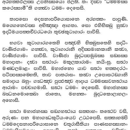
අරහත‍්තඵලස‍්ස
උපනිස‍්සයො
ජලති
.
තං
දිස‍්වා
“
ධම‍්මමස‍්ස
කථෙස‍්සාමී
”
ති
ගන‍්ත්‍වා
ධම‍්මං
දෙසෙසි
.
තාපසො
දෙසනාපරියොසානෙ
අරහත‍්තං
පාපුණි
.
මග‍්ගෙනෙවස‍්ස
අභිඤ‍්ඤා
ආගතා
.
සො
එහිභික‍්ඛු
හුත්‍වා
ඉද‍්ධිමයපත‍්තචීවරධරො
තුච‍්ඡකූටාගාරං
පාවිසි
.
භගවා
කූටාගාරගතෙහි
පඤ‍්චහි
භික‍්ඛුසතෙහි
සද‍්ධිං
වාණිජගාමං
ගන‍්ත්‍වා
,
කූටාගාරානි
අදිස‍්සමානකානි
කත්‍වා
,
වාණිජගාමං
පාවිසි
.
වාණිජා
බුද‍්ධප‍්පමුඛස‍්ස
සඞ‍්ඝස‍්ස
මහාදානං
දත්‍වා
සත්‍ථාරං
මකුලකාරාමං
නයිංසු
.
සත්‍ථා
මණ‍්ඩලමාළං
පාවිසි
.
මහාජනො
යාව
සත්‍ථා
භත‍්තදරථං
පටිප‍්පස‍්සම‍්භෙති
,
තාව
පාතරාසං
කත්‍වා
උපොසථඞ‍්ගානි
සමාදාය
බහුං
ගන්‍ධඤ‍්ච
පුප‍්ඵඤ‍්ච
ආදාය
ධම‍්මස‍්සවනත්‍ථාය
ආරාමං
පච‍්චාගමාසි
.
සත්‍ථා
ධම‍්මං
දෙසෙසි
.
මහාජනස‍්ස
බන්‍ධනමොක‍්ඛො
ජාතො
,
මහන‍්තං
බුද‍්ධකොලාහලං
අහොසි
.
සත්‍ථා
මහාජනස‍්ස
සඞ‍්ගහත්‍ථාය
සත‍්තාහං
තත්‍ථෙව
වසි
,
අරුණං
පන
මහාගන්‍ධකුටියංයෙව
උට‍්ඨපෙසි
.
සත‍්තාහම‍්පි
ධම‍්මදෙසනාපරියොසානෙ
චතුරාසීතියා
පාණසහස‍්සානං