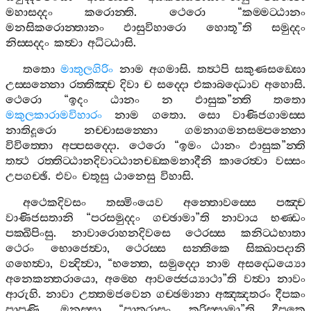
මහාසද‍්දං
කරොන‍්ති
.
ථෙරො
“
කම‍්මට‍්ඨානං
මනසිකරොන‍්තානං
ඵාසුවිහාරො
හොතූ
”
ති
සමුද‍්දං
නිස‍්සද‍්දං
කත්‍වා
අධිට‍්ඨාසි
.
තතො
මාතුලගිරිං
නාම
අගමාසි
.
තත්‍ථපි
සකුණසඞ‍්ඝො
උස‍්සන‍්නො
රත‍්තිඤ‍්ච
දිවා
ච
සද‍්දො
එකාබද‍්ධොව
අහොසි
.
ථෙරො
“
ඉදං
ඨානං
න
ඵාසුක
”
න‍්ති
තතො
මකුලකාරාමවිහාරං
නාම
ගතො
.
සො
වාණිජගාමස‍්ස
නාතිදූරො
නච‍්චාසන‍්නො
ගමනාගමනසම‍්පන‍්නො
විවිත‍්තො
අප‍්පසද‍්දො
.
ථෙරො
“
ඉමං
ඨානං
ඵාසුක
”
න‍්ති
තත්‍ථ
රත‍්තිට‍්ඨානදිවාට‍්ඨානචඞ‍්කමනාදීනි
කාරෙත්‍වා
වස‍්සං
උපගච‍්ඡි
.
එවං
චතූසු
ඨානෙසු
විහාසි
.
අථෙකදිවසං
තස‍්මිංයෙව
අන‍්තොවස‍්සෙ
පඤ‍්ච
වාණිජසතානි
“
පරසමුද‍්දං
ගච‍්ඡාමා
”
ති
නාවාය
භණ‍්ඩං
පක‍්ඛිපිංසු
.
නාවාරොහනදිවසෙ
ථෙරස‍්ස
කනිට‍්ඨභාතා
ථෙරං
භොජෙත්‍වා
,
ථෙරස‍්ස
සන‍්තිකෙ
සික‍්ඛාපදානි
ගහෙත්‍වා
,
වන්‍දිත්‍වා
, “
භන‍්තෙ
,
සමුද‍්දො
නාම
අසද‍්ධෙය්‍යො
අනෙකන‍්තරායො
,
අම‍්හෙ
ආවජ‍්ජෙය්‍යාථා
”
ති
වත්‍වා
නාවං
ආරුහි
.
නාවා
උත‍්තමජවෙන
ගච‍්ඡමානා
අඤ‍්ඤතරං
දීපකං
පාපුණි
.
මනුස‍්සා
“
පාතරාසං
කරිස‍්සාමා
”
ති
දීපකෙ