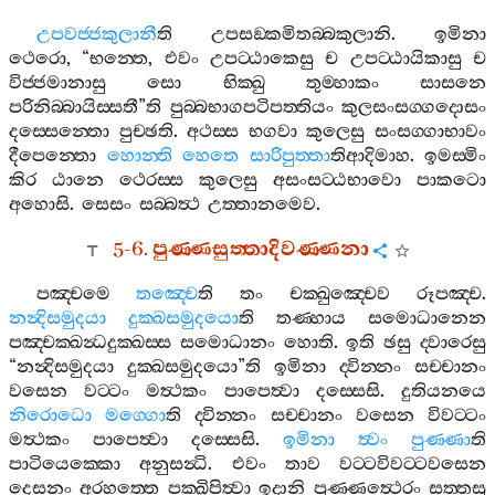
උපවජ‍්ජකුලානී
ති
උපසඞ‍්කමිතබ‍්බකුලානි
.
ඉමිනා
ථෙරො
, “
භන‍්තෙ
,
එවං
උපට‍්ඨාකෙසු
ච
උපට‍්ඨායිකාසු
ච
විජ‍්ජමානාසු
සො
භික‍්ඛු
තුම‍්හාකං
සාසනෙ
පරිනිබ‍්බායිස‍්සතී
”
ති
පුබ‍්බභාගපටිපත‍්තියං
කුලසංසග‍්ගදොසං
දස‍්සෙන‍්තො
පුච‍්ඡති
.
අථස‍්ස
භගවා
කුලෙසු
සංසග‍්ගාභාවං
දීපෙන‍්තො
හොන‍්ති
හෙතෙ
සාරිපුත‍්තා
තිආදිමාහ
.
ඉමස‍්මිං
කිර
ඨානෙ
ථෙරස‍්ස
කුලෙසු
අසංසට‍්ඨභාවො
පාකටො
අහොසි
.
සෙසං
සබ‍්බත්‍ථ
උත‍්තානමෙව
.
5-6.
පුණ‍්ණසුත‍්තාදිවණ‍්ණනා
පඤ‍්චමෙ
තඤ‍්චෙ
ති
තං
චක‍්ඛුඤ‍්චෙව
රූපඤ‍්ච
.
නන්‍දිසමුදයා
දුක‍්ඛසමුදයො
ති
තණ‍්හාය
සමොධානෙන
පඤ‍්චක‍්ඛන්‍ධදුක‍්ඛස‍්ස
සමොධානං
හොති
.
ඉති
ඡසු
ද‍්වාරෙසු
“
නන්‍දිසමුදයා
දුක‍්ඛසමුදයො
”
ති
ඉමිනා
ද‍්වින‍්නං
සච‍්චානං
වසෙන
වට‍්ටං
මත්‍ථකං
පාපෙත්‍වා
දස‍්සෙසි
.
දුතියනයෙ
නිරොධො
මග‍්ගො
ති
ද‍්වින‍්නං
සච‍්චානං
වසෙන
විවට‍්ටං
මත්‍ථකං
පාපෙත්‍වා
දස‍්සෙසි
.
ඉමිනා
ත්‍වං
පුණ‍්ණා
ති
පාටියෙක‍්කො
අනුසන්‍ධි
.
එවං
තාව
වට‍්ටවිවට‍්ටවසෙන
දෙසනං
අරහත‍්තෙ
පක‍්ඛිපිත්‍වා
ඉදානි
පුණ‍්ණත්‍ථෙරං
සත‍්තසු