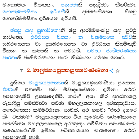
මනොමයං
විතක‍්කං
.
පනුජ‍්ජා
ති
පනුදිත්‍වා
නීහරිත්‍වා
.
නෙක‍්ඛම‍්මසිතං
ඉරීයතී
ති
දබ‍්බජාතිකො
භික‍්ඛු
නෙක‍්ඛම‍්මසිතං
ඉරියෙන
ඉරීයති
.
ඡස‍්සු
යදා
සුභාවිතො
ති
ඡසු
ආරම‍්මණෙසු
යදා
සුට‍්ඨු
භාවිතො
.
ඵුට‍්ඨස‍්ස
චිත‍්තං
න
විකම‍්පතෙ
ක්‍වචී
ති
සුඛඵස‍්සෙන
වා
දුක‍්ඛඵස‍්සෙන
වා
ඵුට‍්ඨස‍්ස
කිස‍්මිඤ‍්චි
චිත‍්තං
න
කම‍්පති
න
වෙධති
.
භවත්‍ථ
ජාතිමරණස‍්ස
පාරගා
ති
ජාතිමරණානං
පාරං
නිබ‍්බානං
ගමකා
හොථ
.
2.
මාලුඞ‍්ක්‍යපුත‍්තසුත‍්තවණ‍්ණනා
දුතියෙ
මාලුක්‍යපුත‍්තො
ති
මාලුක්‍යබ්‍රාහ‍්මණියා
පුත‍්තො
.
එත්‍ථා
ති
එතස‍්මිං
තව
ඔවාදායාචනෙ
.
ඉමිනා
ථෙරං
අපසාදෙතිපි
උස‍්සාදෙතිපි
.
කථං
?
අයං
කිර
දහරකාලෙ
රූපාදීසු
පමජ‍්ජිත්‍වා
පච‍්ඡා
මහල‍්ලකකාලෙ
අරඤ‍්ඤවාසං
පත්‍ථෙන‍්තො
කම‍්මට‍්ඨානං
යාචති
.
අථ
භගවා
“
එත්‍ථ
දහරෙ
කිං
වක‍්ඛාම
?
මාලුක්‍යපුත‍්තො
විය
තුම‍්හෙපි
තරුණකාලෙ
පමජ‍්ජිත්‍වා
මහල‍්ලකකාලෙ
අරඤ‍්ඤං
පවිසිත්‍වා
සමණධම‍්මං
කරෙය්‍යාථා
”
ති
ඉමිනා
අධිප‍්පායෙන
භණන‍්තො
ථෙරං
අපසාදෙති
නාම
.