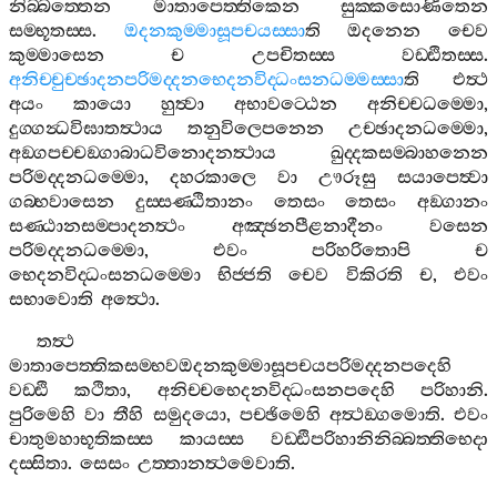
නිබ‍්බත‍්තෙන
මාතාපෙත‍්තිකෙන
සුක‍්කසොණිතෙන
සම‍්භූතස‍්ස
.
ඔදනකුම‍්මාසූපචයස‍්සා
ති
ඔදනෙන
චෙව
කුම‍්මාසෙන
ච
උපචිතස‍්ස
වඩ‍්ඪිතස‍්ස
.
අනිච‍්චුච‍්ඡාදනපරිමද‍්දනභෙදනවිද‍්ධංසනධම‍්මස‍්සා
ති
එත්‍ථ
අයං
කායො
හුත්‍වා
අභාවට‍්ඨෙන
අනිච‍්චධම‍්මො
,
දුග‍්ගන්‍ධවිඝාතත්‍ථාය
තනුවිලෙපනෙන
උච‍්ඡාදනධම‍්මො
,
අඞ‍්ගපච‍්චඞ‍්ගාබාධවිනොදනත්‍ථාය
ඛුද‍්දකසම‍්බාහනෙන
පරිමද‍්දනධම‍්මො
,
දහරකාලෙ
වා
ඌරූසු
සයාපෙත්‍වා
ගබ‍්භවාසෙන
දුස‍්සණ‍්ඨිතානං
තෙසං
තෙසං
අඞ‍්ගානං
සණ‍්ඨානසම‍්පාදනත්‍ථං
අඤ‍්ඡනපීළනාදීනං
වසෙන
පරිමද‍්දනධම‍්මො
,
එවං
පරිහරිතොපි
ච
භෙදනවිද‍්ධංසනධම‍්මො
භිජ‍්ජති
චෙව
විකිරති
ච
,
එවං
සභාවොති
අත්‍ථො
.
තත්‍ථ
මාතාපෙත‍්තිකසම‍්භවඔදනකුම‍්මාසූපචයපරිමද‍්දනපදෙහි
වඩ‍්ඪි
කථිතා
,
අනිච‍්චභෙදනවිද‍්ධංසනපදෙහි
පරිහානි
.
පුරිමෙහි
වා
තීහි
සමුදයො
,
පච‍්ඡිමෙහි
අත්‍ථඞ‍්ගමොති
.
එවං
චාතුමහාභූතිකස‍්ස
කායස‍්ස
වඩ‍්ඪිපරිහානිනිබ‍්බත‍්තිභෙදා
දස‍්සිතා
.
සෙසං
උත‍්තානත්‍ථමෙවාති
.