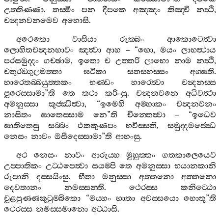
උත‍්තිණ‍්ණා
.
තස‍්මිං
පන
දීපකෙ
අඤ‍්ඤං
කිඤ‍්චි
නත්‍ථි
,
චන්‍දනවනමෙව
අහොසි
.
අථෙකො
වාසියා
රුක‍්ඛං
ආකොටෙත්‍වා
ලොහිතචන්‍දනභාවං
ඤත්‍වා
ආහ
– “
භො
,
මයං
ලාභත්‍ථාය
පරසමුද‍්දං
ගච‍්ඡාම
,
ඉතො
ච
උත‍්තරි
ලාභො
නාම
නත්‍ථි
,
චතුරඞ‍්ගුලමත‍්තා
ඝටිකා
සතසහස‍්සං
අග‍්ඝති
.
හාරෙතබ‍්බයුත‍්තකං
භණ‍්ඩං
හාරෙත්‍වා
චන්‍දනස‍්ස
පූරෙස‍්සාමා
”
ති
තෙ
තථා
කරිංසු
.
චන්‍දනවනෙ
අධිවත්‍ථා
අමනුස‍්සා
කුජ‍්ඣිත්‍වා
, “
ඉමෙහි
අම‍්හාකං
චන්‍දනවනං
නාසිතං
ඝාතෙස‍්සාම
නෙ
”
ති
චින‍්තෙත්‍වා
– “
ඉධෙව
ඝාතිතෙසු
සබ‍්බං
එකකුණපං
භවිස‍්සති
,
සමුද‍්දමජ‍්ඣෙ
නෙසං
නාවං
ඔසීදෙස‍්සාමා
”
ති
ආහංසු
.
අථ
නෙසං
නාවං
ආරුය‍්හ
මුහුත‍්තං
ගතකාලෙයෙව
උප‍්පාතිකං
උට‍්ඨපෙත්‍වා
සයම‍්පි
තෙ
අමනුස‍්සා
භයානකානි
රූපානි
දස‍්සයිංසු
.
භීතා
මනුස‍්සා
අත‍්තනො
අත‍්තනො
දෙවතානං
නමස‍්සන‍්ති
.
ථෙරස‍්ස
කනිට‍්ඨො
චූළපුණ‍්ණකුටුම‍්බිකො
“
මය‍්හං
භාතා
අවස‍්සයො
හොතූ
”
ති
ථෙරස‍්ස
නමස‍්සමානො
අට‍්ඨාසි
.