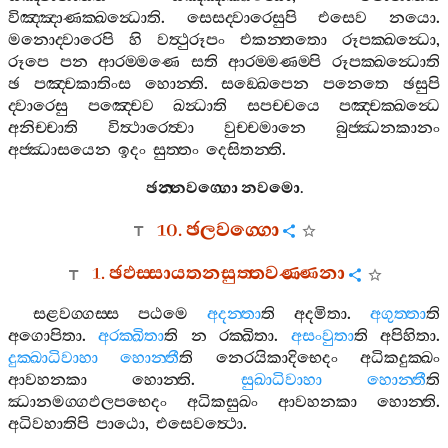
විඤ‍්ඤාණක‍්ඛන්‍ධොති
.
සෙසද‍්වාරෙසුපි
එසෙව
නයො
.
මනොද‍්වාරෙපි
හි
වත්‍ථුරූපං
එකන‍්තතො
රූපක‍්ඛන්‍ධො
,
රූපෙ
පන
ආරම‍්මණෙ
සති
ආරම‍්මණම‍්පි
රූපක‍්ඛන්‍ධොති
ඡ
පඤ‍්චකාතිංස
හොන‍්ති
.
සඞ‍්ඛෙපෙන
පනෙතෙ
ඡසුපි
ද‍්වාරෙසු
පඤ‍්චෙව
ඛන්‍ධාති
සපච‍්චයෙ
පඤ‍්චක‍්ඛන්‍ධෙ
අනිච‍්චාති
විත්‍ථාරෙත්‍වා
වුච‍්චමානෙ
බුජ‍්ඣනකානං
අජ‍්ඣාසයෙන
ඉදං
සුත‍්තං
දෙසිතන‍්ති
.
ඡන‍්නවග‍්ගො
නවමො
.
10.
ඡලවග‍්ගො
1.
ඡඵස‍්සායතනසුත‍්තවණ‍්ණනා
සළවග‍්ගස‍්ස
පඨමෙ
අදන‍්තා
ති
අදමිතා
.
අගුත‍්තා
ති
අගොපිතා
.
අරක‍්ඛිතා
ති
න
රක‍්ඛිතා
.
අසංවුතා
ති
අපිහිතා
.
දුක‍්ඛාධිවාහා
හොන‍්තී
ති
නෙරයිකාදිභෙදං
අධිකදුක‍්ඛං
ආවහනකා
හොන‍්ති
.
සුඛාධිවාහා
හොන‍්තී
ති
ඣානමග‍්ගඵලපභෙදං
අධිකසුඛං
ආවහනකා
හොන‍්ති
.
අධිවහාතිපි
පාඨො
,
එසෙවත්‍ථො
.