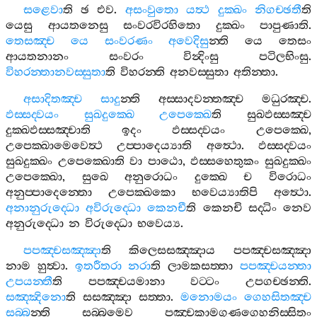
සළෙවා
ති
ඡ
එව
.
අසංවුතො
යත්‍ථ
දුක‍්ඛං
නිගච‍්ඡතී
ති
යෙසු
ආයතනෙසු
සංවරවිරහිතො
දුක‍්ඛං
පාපුණාති
.
තෙසඤ‍්ච
යෙ
සංවරණං
අවෙදිසු
න‍්ති
යෙ
තෙසං
ආයතනානං
සංවරං
වින්‍දිංසු
පටිලභිංසු
.
විහරන‍්තානවස‍්සුතා
ති
විහරන‍්ති
අනවස‍්සුතා
අතින‍්තා
.
අසාදිතඤ‍්ච
සාදු
න‍්ති
අස‍්සාදවන‍්තඤ‍්ච
මධුරඤ‍්ච
.
ඵස‍්සද‍්වයං
සුඛදුක‍්ඛෙ
උපෙක‍්ඛෙ
ති
සුඛඵස‍්සඤ‍්ච
දුක‍්ඛඵස‍්සඤ‍්චාති
ඉදං
ඵස‍්සද‍්වයං
උපෙක‍්ඛෙ
,
උපෙක‍්ඛාමෙවෙත්‍ථ
උප‍්පාදෙය්‍යාති
අත්‍ථො
.
ඵස‍්සද‍්වයං
සුඛදුක‍්ඛං
උපෙක‍්ඛොති
වා
පාඨො
,
ඵස‍්සහෙතුකං
සුඛදුක‍්ඛං
උපෙක‍්ඛො
,
සුඛෙ
අනුරොධං
දුක‍්ඛෙ
ච
විරොධං
අනුප‍්පාදෙන‍්තො
උපෙක‍්ඛකො
භවෙය්‍යාතිපි
අත්‍ථො
.
අනානුරුද‍්ධො
අවිරුද‍්ධො
කෙනචී
ති
කෙනචි
සද‍්ධිං
නෙව
අනුරුද‍්ධො
න
විරුද‍්ධො
භවෙය්‍ය
.
පපඤ‍්චසඤ‍්ඤා
ති
කිලෙසසඤ‍්ඤාය
පපඤ‍්චසඤ‍්ඤා
නාම
හුත්‍වා
.
ඉතරීතරා
නරා
ති
ලාමකසත‍්තා
පපඤ‍්චයන‍්තා
උපයන‍්තී
ති
පපඤ‍්චයමානා
වට‍්ටං
උපගච‍්ඡන‍්ති
.
සඤ‍්ඤිනො
ති
සසඤ‍්ඤා
සත‍්තා
.
මනොමයං
ගෙහසිතඤ‍්ච
සබ‍්බ
න‍්ති
සබ‍්බමෙව
පඤ‍්චකාමගුණගෙහනිස‍්සිතං