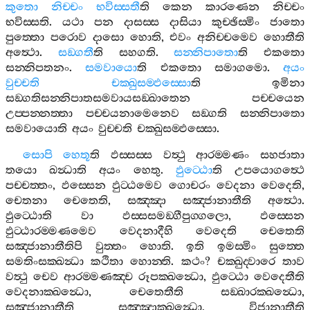
කුතො
නිච‍්චං
භවිස‍්සතී
ති
කෙන
කාරණෙන
නිච‍්චං
භවිස‍්සති
.
යථා
පන
දාසස‍්ස
දාසියා
කුච‍්ඡිස‍්මිං
ජාතො
පුත‍්තො
පරොව
දාසො
හොති
,
එවං
අනිච‍්චමෙව
හොතීති
අත්‍ථො
.
සඞ‍්ගතී
ති
සහගති
.
සන‍්නිපාතො
ති
එකතො
සන‍්නිපතනං
.
සමවායො
ති
එකතො
සමාගමො
.
අයං
වුච‍්චති
චක‍්ඛුසම‍්ඵස‍්සො
ති
ඉමිනා
සඞ‍්ගතිසන‍්නිපාතසමවායසඞ‍්ඛාතෙන
පච‍්චයෙන
උප‍්පන‍්නත‍්තා
පච‍්චයනාමෙනෙව
සඞ‍්ගති
සන‍්නිපාතො
සමවායොති
අයං
වුච‍්චති
චක‍්ඛුසම‍්ඵස‍්සො
.
සොපි
හෙතූ
ති
ඵස‍්සස‍්ස
වත්‍ථු
ආරම‍්මණං
සහජාතා
තයො
ඛන්‍ධාති
අයං
හෙතු
.
ඵුට‍්ඨො
ති
උපයොගත්‍ථෙ
පච‍්චත‍්තං
,
ඵස‍්සෙන
ඵුට‍්ඨමෙව
ගොචරං
වෙදනා
වෙදෙති
,
චෙතනා
චෙතෙති
,
සඤ‍්ඤා
සඤ‍්ජානාතීති
අත්‍ථො
.
ඵුට‍්ඨොති
වා
ඵස‍්සසමඞ‍්ගීපුග‍්ගලො
,
ඵස‍්සෙන
ඵුට‍්ඨාරම‍්මණමෙව
වෙදනාදීහි
වෙදෙති
චෙතෙති
සඤ‍්ජානාතීතිපි
වුත‍්තං
හොති
.
ඉති
ඉමස‍්මිං
සුත‍්තෙ
සමතිංසක‍්ඛන්‍ධා
කථිතා
හොන‍්ති
.
කථං
?
චක‍්ඛුද‍්වාරෙ
තාව
වත්‍ථු
චෙව
ආරම‍්මණඤ‍්ච
රූපක‍්ඛන්‍ධො
,
ඵුට‍්ඨො
වෙදෙතීති
වෙදනාක‍්ඛන්‍ධො
,
චෙතෙතීති
සඞ‍්ඛාරක‍්ඛන්‍ධො
,
සඤ‍්ජානාතීති
සඤ‍්ඤාක‍්ඛන්‍ධො
,
විජානාතීති