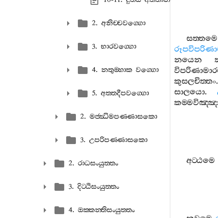
2. අනිච‍්චවග‍්ගො
සත‍්තමෙ
3. භාරවග‍්ගො
රූපවිපරිණා
නයෙන
4. නතුම‍්හාක වග‍්ගො
විපරිණාමාර
කුසලචිත‍්තං
සාලයො
.
5. අත‍්තදීපවග‍්ගො
කම‍්මවිඤ‍
2. මජ‍්ඣිමපණ‍්ණාසකො
3. උපරිපණ‍්ණාසකො
අට‍්ඨමෙ
2. රාධසංයුත‍්තං
3. දිට‍්ඨිසංයුත‍්තං
4. ඔක‍්කන‍්තිසංයුත‍්තං