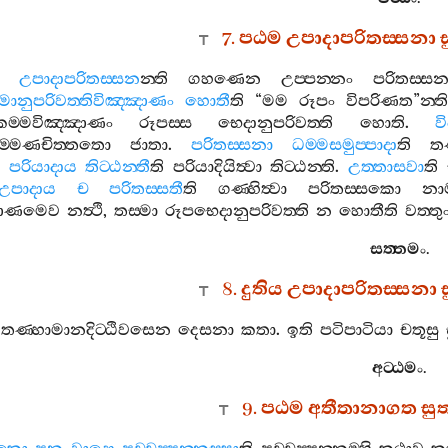
7.
පඨම
උපාදාපරිතස‍්සනා
උපාදාපරිතස‍්සන
න‍්ති
ගහණෙන
උප‍්පන‍්නං
පරිතස‍්ස
මානුපරිවත‍්තිවිඤ‍්ඤාණං
හොතී
ති
“
මම
රූපං
විපරිණත
”
න‍්ත
කම‍්මවිඤ‍්ඤාණං
රූපස‍්ස
භෙදානුපරිවත‍්ති
හොති
.
ව
ම‍්මණචිත‍්තතො
ජාතා
.
පරිතස‍්සනා
ධම‍්මසමුප‍්පාදා
ති
තණ
.
පරියාදාය
තිට‍්ඨන‍්තී
ති
පරියාදියිත්‍වා
තිට‍්ඨන‍්ති
.
උත‍්තාසවා
ති
උපාදාය
ච
පරිතස‍්සතී
ති
ගණ‍්හිත්‍වා
පරිතස‍්සකො
නා
්ඤාණමෙව
නත්‍ථි
,
තස‍්මා
රූපභෙදානුපරිවත‍්ති
න
හොතීති
වත‍්තු
සත‍්තමං
.
8.
දුතිය
උපාදාපරිතස‍්සනා
තණ‍්හාමානදිට‍්ඨිවසෙන
දෙසනා
කතා
.
ඉති
පටිපාටියා
චතූසු
අට‍්ඨමං
.
9.
පඨම
අතීතානාගත
සු