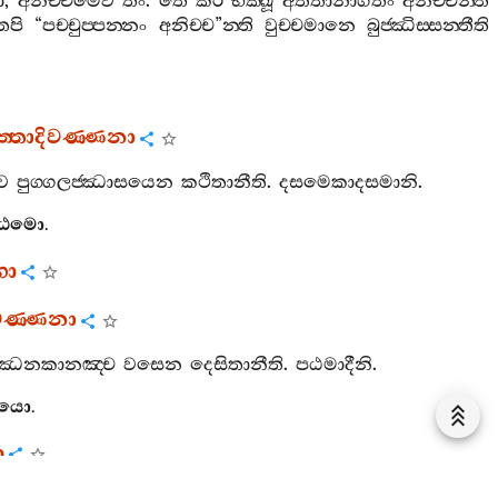
ා
,
අනිච‍්චමෙව
තං
.
තෙ
කිර
භික‍්ඛූ
අතීතානාගතං
අනිච‍්චන‍්ති
ෙපි
“
පච‍්චුප‍්පන‍්නං
අනිච‍්ච
”
න‍්ති
වුච‍්චමානෙ
බුජ‍්ඣිස‍්සන‍්තීති
ත‍්තාදිවණ‍්ණනා
ව
පුග‍්ගලජ‍්ඣාසයෙන
කථිතානීති
.
දසමෙකාදසමානි
.
ඨමො
.
ගො
ිවණ‍්ණනා
ජ‍්ඣනකානඤ‍්ච
වසෙන
දෙසිතානීති
.
පඨමාදීනි
.
තියො
.
ො