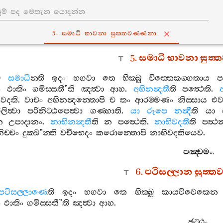
5. සමාධි භාවනා සුත‍්තවණ‍්ණනා
5.
සමාධි
භාවනා
සුත‍
ෙ
සමාධි
න‍්ති
ඉදං
භගවා
තෙ
භික‍්ඛූ
චිත‍්තෙකග‍්ගතාය
ප
ං
ඵාතිං
ගමිස‍්සතී
”
ති
ඤත්‍වා
ආහ
.
අභිනන්‍දතී
ති
පත්‍ථෙති
.
වදති
.
වාචං
අභිනන්‍දන‍්තොපි
ච
තං
ආරම‍්මණං
නිස‍්සාය
එව
ිලිත්‍වා
පරිනිට‍්ඨපෙත්‍වා
ගණ‍්හාති
.
යා
රූපෙ
නන්‍දී
ති
යා
න
උපාදානං
.
නාභිනන්‍දතී
ති
න
පත්‍ථෙති
.
නාභිවදතී
ති
පත්‍
ිච‍්චං
දුක‍්ඛ
”
න‍්ති
වචීභෙදං
කරොන‍්තොපි
නාභිවදතියෙව
.
පඤ‍්චමං
.
‍්ණනා
6.
පටිසල‍්ලාන
සුත‍්ත
ණ‍්ණනා
පටිසල‍්ලාණෙ
ති
ඉදං
භගවා
තෙ
භික‍්ඛූ
කායවිවෙකෙන
නා
ං
ඵාතිං
ගමිස‍්සතී
”
ති
ඤත්‍වා
ආහ
.
ඡට‍්ඨං
.
වණ‍්ණනා