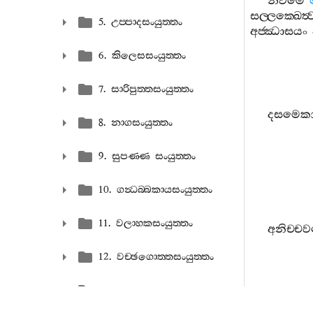
නවමෙ
සල‍්ලක‍්ඛෙත්‍
5. උප‍්පාදසංයුත‍්තං
අජ‍්ඣාසයං
6. කිලෙසසංයුත‍්තං
7. සාරිපුත‍්තසංයුත‍්තං
දසමෙකා
8. නාගසංයුත‍්තං
9. සුපණ‍්ණ සංයුත‍්තං
10. ගන්‍ධබ‍්බකායසංයුත‍්තං
11. වලාහකසංයුත‍්තං
අනිච‍්චව
12. වච‍්ඡගොත‍්තසංයුත‍්තං
13. ඣානසංයුත‍්තං