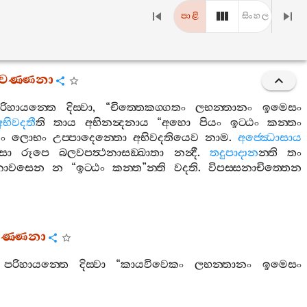
පාළි
සිංහල
්තවණ‍්ණනා
රිහායන‍්තෙ
දිස‍්වා
, “
චිත‍්තෙකග‍්ගතං
ලභන‍්තානං
ඉමෙසං
අභිවදතී
ති
තාය
අභිනන්‍දනාය
“
අහො
පියං
ඉට‍්ඨං
කන‍්තං
ං
ලොභං
උප‍්පාදෙන‍්තො
අභිවදතියෙව
නාම
.
අජ‍්ඣොසාය
සා
රූපෙ
බලවපත්‍ථනාසඞ‍්ඛාතා
නන්‍දී
.
තදුපාදාන
න‍්ති
තං
ථනාවසෙන
න
“
ඉට‍්ඨං
කන‍්ත
”
න‍්ති
වදති
.
විපස‍්සනාචිත‍්තෙන
වණ‍්ණනා
පරිහායන‍්තෙ
දිස‍්වා
“
කායවිවෙකං
ලභන‍්තානං
ඉමෙසං