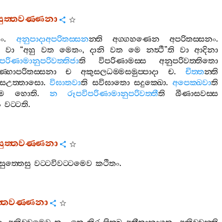
සුත‍්තවණ‍්ණනා
නං
.
අනුපාදාඅපරිතස‍්සන
න‍්ති
අග‍්ගහණෙන
අපරිතස‍්සනං
.
ි
වා
“
අහු
වත
මෙතං
,
දානි
වත
මෙ
නත්‍ථී
”
ති
වා
ආදිනා
ිපරිණාමානුපරිවත‍්තිජා
ති
විපරිණාමස‍්ස
අනුපරිවත‍්තිතො
‍්හාපරිතස‍්සනා
ච
අකුසලධම‍්මසමුප‍්පාදා
ච
.
චිත‍්ත
න‍්ති
සඋත‍්තාසො
.
විඝාතවා
ති
සවිඝාතො
සදුක‍්ඛො
.
අපෙක‍්ඛවා
ති
ම
හොති
.
න
රූපවිපරිණාමානුපරිවත‍්තී
ති
ඛීණාසවස‍්ස
ං
වට‍්ටති
.
සුත‍්තවණ‍්ණනා
සුත‍්තෙසු
වට‍්ටවිවට‍්ටමෙව
කථිතං
.
ත‍්තවණ‍්ණනා