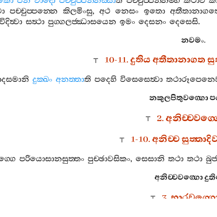
කො
පන
වාදො
පච‍්චුප‍්පන‍්නස‍්සා
ති
පච‍්චුප‍්පන‍්නම‍්හි
කථාව
ක
වා
පච‍්චුප‍්පන‍්නෙ
කිලමිංසු
,
අථ
නෙසං
ඉතො
අතීතානාගත
විදිත්‍වා
සත්‍ථා
පුග‍්ගලජ‍්ඣාසයෙන
ඉමං
දෙසනං
දෙසෙසි
.
නවමං
.
10-11.
දුතිය
අතීතානාගත
සු
දසමානි
දුක‍්ඛං
අනත‍්තා
ති
පදෙහි
විසෙසෙත්‍වා
තථාරූපෙනෙ
නකුලපිතුවග‍්ගො
ප
2.
අනිච‍්චවග‍්
1-10.
අනිච‍්ච
සුත‍්තාද
ග‍්ගෙ
පරියොසානසුත‍්තං
පුච‍්ඡාවසිකං
,
සෙසානි
තථා
තථා
බු
අනිච‍්චවග‍්ගො
දු
3.
භාරවග‍්ග