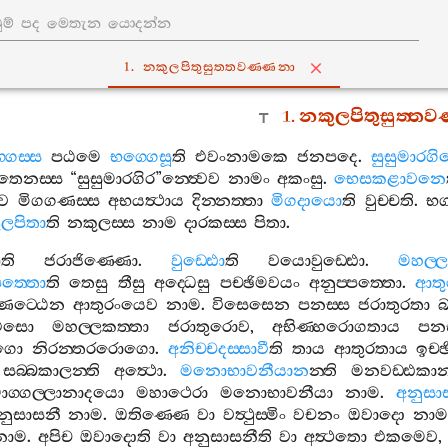
1. නකුලපිතුසුත‍්තවණ‍්ණනා
1.
නකුලපිතුසුත‍්තව
‍්ගස‍්ස
පඨමෙ
භග‍්ගෙසූ
ති
එවංනාමකෙ
ජනපදෙ
.
සුසුමාරගි
තෙනස‍්ස
“
සුසුමාරගිර
”
න‍්ත්‍වෙව
නාමං
අකංසු
.
භෙසකළාවනෙ
ව
මිගගණස‍්ස
අභයත්‍ථාය
දින‍්නත‍්තා
මිගදායො
ති
වුච‍්චති
.
භ
ලපිතා
ති
නකුලස‍්ස
නාම
දාරකස‍්ස
පිතා
.
ො
ති
ජරාජිණ‍්ණො
.
වුඩ‍්ඪො
ති
වයොවුඩ‍්ඪො
.
මහල‍
පත‍්තො
ති
තෙසු
තීසු
අද‍්ධෙසු
පච‍්ඡිමවයං
අනුප‍්පත‍්තො
.
ආත
රණට‍්ඨෙන
ආතුරංයෙව
නාම
.
විසෙසෙන
පනස‍්ස
ජරාතුරතා
බ
එසො
මහල‍්ලකත‍්තා
ජරාතුරොව
,
අභිණ‍්හරොගතාය
පනස
ොගො
නිරන‍්තරරොගො
.
අනිච‍්චදස‍්සාවී
ති
තාය
ආතුරතාය
ඉච‍්
සබ‍්බකාලන‍්ති
අත්‍ථො
.
මනොභාවනීයාන
න‍්ති
මනවඩ‍්ඪකා
මොග‍්ගල‍්ලානාදයො
මහාථෙරා
මනොභාවනීයා
නාම
.
අනුසා
නුසාසනී
නාම
.
ඔතිණ‍්ණෙ
වා
වත්‍ථුස‍්මිං
වචනං
ඔවාදො
නාම
නාම
.
අපිච
ඔවාදොති
වා
අනුසාසනීති
වා
අත්‍ථතො
එකමෙව