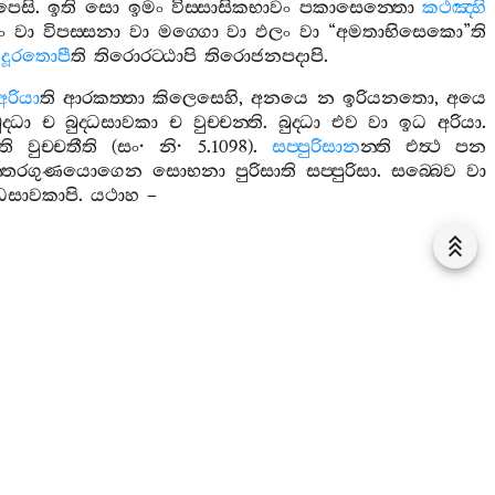
පෙසි
.
ඉති
සො
ඉමං
විස‍්සාසිකභාවං
පකාසෙන‍්තො
කථඤ‍්හි
ං
වා
විපස‍්සනා
වා
මග‍්ගො
වා
ඵලං
වා
“
අමතාභිසෙකො
”
ති
.
දූරතොපී
ති
තිරොරට‍්ඨාපි
තිරොජනපදාපි
.
අරියා
ති
ආරකත‍්තා
කිලෙසෙහි
,
අනයෙ
න
ඉරියනතො
,
අයෙ
‍්ධා
ච
බුද‍්ධසාවකා
ච
වුච‍්චන‍්ති
.
බුද‍්ධා
එව
වා
ඉධ
අරියා
.
ති
වුච‍්චතීති
(
සං
·
නි
· 5.1098).
සප‍්පුරිසාන
න‍්ති
එත්‍ථ
පන
‍්තරගුණයොගෙන
සොභනා
පුරිසාති
සප‍්පුරිසා
.
සබ‍්බෙව
වා
‍්ධසාවකාපි
.
යථාහ
–
ො
වුත‍්තො
,
කතඤ‍්ඤුතාදීහි
පච‍්චෙකබුද‍්ධබුද‍්ධාති
.
ඉදානි
යො
යානං
අදස‍්සාවී
”
ති
වෙදිතබ‍්බො
.
සො
ච
චක‍්ඛුනා
අදස‍්සාවී
,
තො
.
මංසචක‍්ඛුනා
හි
දිබ‍්බචක‍්ඛුනා
වා
අරියා
දිට‍්ඨාපි
අදිට‍්ඨාව
රතො
.
සොණසිඞ‍්ගාලාදයොපි
චක‍්ඛුනා
අරියෙ
පස‍්සන‍්ති
,
න