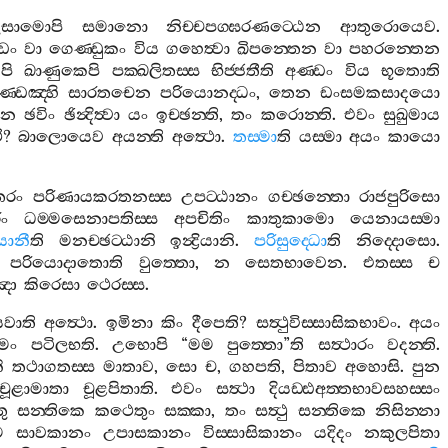
ගුසාමොපි
සමානො
නිච‍්චපග‍්ඝරණට‍්ඨෙන
ආතුරොයෙව
.
්ඩං
වා
ගෙණ‍්ඩුකං
විය
ගහෙත්‍වා
ඛිපන‍්තෙන
වා
පහරන‍්තෙන
පි
ඛාණුකෙපි
පක‍්ඛලිතස‍්ස
භිජ‍්ජතීති
අණ‍්ඩං
විය
භූතොති
ණ‍්ඩඤ‍්හි
සාරතචෙන
පරියොනද‍්ධං
,
තෙන
ඩංසමකසාදයො
පන
ඡවිං
ඡින්‍දිත්‍වා
යං
ඉච‍්ඡන‍්ති
,
තං
කරොන‍්ති
.
එවං
සුඛුමාය
ි
?
බාලොයෙව
අයන‍්ති
අත්‍ථො
.
තස‍්මා
ති
යස‍්මා
අයං
කායො
තරං
පරිණායකරතනස‍්ස
උපට‍්ඨානං
ගච‍්ඡන‍්තො
රාජපුරිසො
ං
ධම‍්මසෙනාපතිස‍්ස
අපචිතිං
කාතුකාමො
යෙනායස‍්මා
රියානී
ති
මනච‍්ඡට‍්ඨානි
ඉන්‍ද්‍රියානි
.
පරිසුද‍්ධො
ති
නිද‍්දොසො
.
පරියොදාතොති
වුත‍්තො
,
න
සෙතභාවෙන
.
එතස‍්ස
ච
ඤා
කිරෙසා
ථෙරස‍්ස
.
ෙවාති
අත්‍ථො
.
ඉමිනා
කිං
දීපෙති
?
සත්‍ථුවිස‍්සාසිකභාවං
.
අයං
මං
පටිලභති
.
උභොපි
“
මම
පුත‍්තො
”
ති
සත්‍ථාරං
වදන‍්ති
.
ි
තථාගතස‍්ස
මාතාව
,
සො
ච
,
ගහපති
,
පිතාව
අහොසි
.
පුන
චූළාමාතා
චූළපිතාති
.
එවං
සත්‍ථා
දියඩ‍්ඪඅත‍්තභාවසහස‍්සං
තු
සන‍්තිකෙ
කථෙතුං
සක‍්කා
,
තං
සත්‍ථු
සන‍්තිකෙ
නිසින‍්නා
ම
සාවකානං
උපාසකානං
විස‍්සාසිකානං
යදිදං
නකුලපිතා