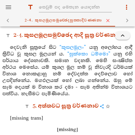
2-4. කුසලමූලසමුච‍්ඡෙදසුත‍්තාදිවණ‍්ණනා
2-4. කුසලමූලසමුච්ඡෙද ආදි සූත්‍ර වර්ණනා
දෙවැනි සූත්‍රයේ සිට
“කුසලමූලං”
යනු අලෝභය ආදී
ත්‍රිවිධ වූ කුසල මූලයන් ය.
“සුක්කො ධම්මො”
යනු එහි
පර්යාය දේශනාවකි. සමාන වදනකි. මෙහි සංක්‍ෂිප්ත
අර්ථය මෙසේය. යම් කුශල මූල නම් වූ නිවැරදි ධර්මයක්
විනාශ නොකළාහු නම් දේවදත්ත දෙව්ලොව හෝ
උපදින්නේය. මගඵලයක් හෝ ලබා ගන්නේය. ඔහු මේ
සෑම දෙයක් ම විනාශ කර දමා - සෑම අතින්ම විනාශයට
පත්විය. නැසීමට පැමිණියේය.
5. අත්තවධ සූත්‍ර වර්ණනාව
[missing trans]
[missing]