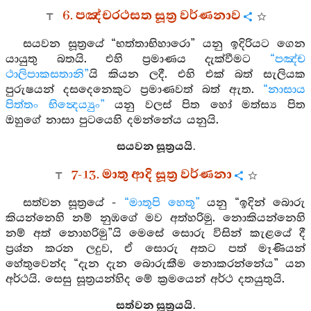
6. පඤ්චරථසත සූත්‍ර වර්ණනාව
සයවන සූත්‍රයේ “භත්තාභිහාරො” යනු ඉදිරියට ගෙන
යායුතු බතයි. එහි ප්‍රමාණය දැක්වීමට
“පඤ්ච
ථාලිපාකසතානි”
යි කියන ලදී. එහි එක් බත් සැලියක
පුරුෂයන් දසදෙනෙකුට ප්‍රමාණවත් බත් ඇත.
“නාසාය
පිත්තං භින්‍දෙය්‍යුං”
යනු වලස් පිත හෝ මත්ස්‍ය පිත
ඔහුගේ නාසා පුටයෙහි දමන්නේය යනුයි.
සයවන සූත්‍රයයි.
7-13. මාතු ආදි සූත්‍ර වර්ණනා
සත්වන සූත්‍රයේ -
“මාතූපි හෙතූ”
යනු “ඉදින් බොරු
කියන්නෙහි නම් නුඹගේ මව අත්හරිමු. නොකියන්නෙහි
නම් අත් නොහරිමු”යි මෙසේ සොරු විසින් කැළයේ දී
ප්‍රශ්න කරන ලදුව, ඒ සොරු අතට පත් මෑණියන්
හේතුවෙන්ද “දැන දැන බොරුකීම නොකරන්නේය” යන
අර්ථයි. සෙසු සූත්‍රයන්හිද මේ ක්‍රමයෙන් අර්ථ දතයුතුයි.
සත්වන සූත්‍රයයි.