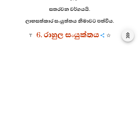
සතරවන වර්ගයයි.
ලාභසත්කාර සංයුත්තය නිමාවට පත්විය.
6. රාහුල සංයුක්තය
1. ප්‍රථම වර්ගය
1. චක්ඛුආදි සූත්‍ර වර්ණනාව
රාහුල සංයුත්තයේ පළමු සූත්‍රයේ -
“එකො”
යනු සිවු
ඉරියව්වෙහිම එකම විහරණයකින් යුක්තවයි.
“වූපකට්ඨො”
යනු කෙලෙස්වලින් දුරුව, නිශ්ශබ්දවම යනුයි.
“අප්පමත්තො” යනු සිහියෙන් නොවෙත් වී වෙසෙමින්ය.
“ආතාපී”
යනු වීර්යයෙන් යුක්තවයි.
“පහීතත්තො
විහරෙය්‍ය”
යනු විශේෂාධිගමය පිණිස මෙහෙයූ සිත්
ඇතිව වසන්නේ ය යනුයි.
“අනිච්චං”
ඉපිද නැතිවන
ස්වභාවයෙන් අනිත්‍ය වූ. නැතහොත් ඉපිද නැතිවන
බැවින් තාවකාලික වූ. වෙනස්වීම කෙළවර කර ඇති,
නිත්‍ය බව ප්‍රතික්‍ෂේප වන මේ කරුණු අනුව අනිත්‍ය වූ