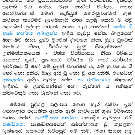
වහන්සේ මට ප්‍රියසහායයාගේ ගුණ වර්ණනාව දක්වනු
කැමති වන සේක. වළා අතරින් චන්ද්‍රයා ගෙන
පෙන්වන්නාක් මෙන් සැරියුත් තෙරණුවන්ගේ ගුණ
කථනය කරවීමට ලැබෙතැයි සිතා පළමු කොට ම සිවු
පදයකින් පුද්ගල වරුණ ගෙන හැර පාන්නේ
කස්ස හි
නාම භන්තෙ අබාලස්ස
ආදිය පැවසූ සේක. බාලයෙක්
බාල බව නිසා, දුෂ්ට වූවෙක් ද්වේෂය නිසා, මුළා වූවෙක්
මෝහය නිසා, විපරියාස වුණු සිතැත්තෙක් -
උන්මත්තකයෙක් - චිත්ත විපර්යාසය නිසා වර්ණය
(යහපත් ගුණ, ප්‍රශංසාව) වර්ණය යි හෝ අවර්ණය
අවර්ණය යි හෝ මේ බුදුන් වහන්සේ ය, මේ ශ්‍රාවකයා යි
හෝ නො දනියි. බාල ආදී වූ නො වූ අය දනිති. එහෙයින්
අබාලස්ස
ආදිය පැවසූ සේක.
න රුච්චෙය්‍ය
බාලයන්
ආදීනට ම උන්වහන්සේ නො රුස්නේ ය. අනිකුත්
කිසිවෙකුට නො රුස්නේ නො වේ.
මෙසේ පුද්ගල ප්‍රලාපය ගෙන හැර දක්වා දැන්
සොළොස් පදයකින් ඇත්ත ඇති සැටියෙන් ගුණ වර්ණනා
කරන සේක්,
පණ්ඩිතො භන්තෙ
යනාදිය පැවසූහ. එහි
පණ්ඩිතො
පාණ්ඩිත්‍යයෙන් සමන්නාගත වූ, කුසලතා
(දක්ෂතා) සතරෙහි සිටියහුට මේ නමි. (එය) කියන ලදි.