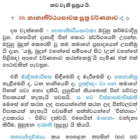
නව වැනි සූත්‍රය යි.
10. නානාතිර්ථයසාවක සූත්‍ර වර්ණනාව
දස වැන්නෙහි -
නානාතිත්‍ථියසාවකා
ඔවුහු කර්මවාදීහු
වූහ. එහෙයින් දානාදී පින් කොට ස්වර්ගයෙහි උපන්හ.
ඔවුහු බුදුන් කෙරෙහි වූ තම තමාගේ ප්‍රසාදයෙන් උපනිමු
යි දැන, ‘යමු, බුදුන් වහන්සේ සමීපයේ සිට (උන් වහන්සේ
පිළිබඳ) අපගේ වර්ණනාව කරන්නෙමු’යි පැමිණ එක් එක්
ගාථාවකින් පැවසූහ.
එහි
ඡින්‍දිතමාරිතෙ
සිඳීමෙහි ද මැරීමෙහි ද;
හතජානිසු
තැළීමෙහි ද, ධන හානියෙහි ද;
පුඤ්ඤං වා පන
තමාගේ
පිනක් පවා නො දකියි, ලුහුඬින් කියතොත් පින් පව්වල
විපාකයක් නැතැයි පවසයි.
ස වෙ විස්සාසමාචික්‍ඛති
මෙසේ හේ කරන ලද පාපයන්ගේත් කරන ලද පින්වලවත්
විපාකයක් නැතැයි පවසමින් සත්ත්වයන්ගේ ‘විස්සාසං’
උපකාරය - පිහිට දක්වයි. එහෙයින්
මානනං
වන්දනා
කිරීම, බුහුමන
අරහති
(සුදුසු) යි කියයි.
තපොජිගුච්ඡාය
කය පෙළෙන තපසින් (හා) පව