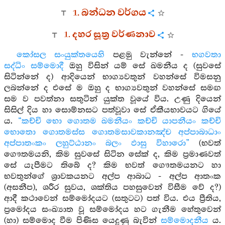
1. බන්ධන වර්ගය
1. දහර සූත්‍ර වර්ණනාව
කෝසල සංයුක්තයෙහි
පළමු වැන්නේ -
භගවතා
සද්ධිං සම්මොදී
ඔහු විසින් යම් සේ ඛමනීය ද (සුවසේ
සිටින්නේ ද) ආදියෙන් භාග්‍යවතුන් වහන්සේ විමසනු
ලබන්නේ ද එසේ ම ඔහු ද භාග්‍යවතුන් වහන්සේ සමඟ
සම ව පවත්නා සතුටින් යුක්ත වූයේ විය. උණු දියෙන්
සිසිල් දිය හා සොම්නසට පත්වූවා සේ ඒකීයභාවයට ගියේ
ය.
“කච්චි භො ගොතම ඛමනීයං කච්චි යාපනීයං කච්චි
භොතො ගොතමස්ස ගොතමසාවකානඤ්ච අප්පාබාධාං
අප්පාතංකං ලහුට්ඨානං බලං ඵාසු විහාරො”
(භවත්
ගෞතමයනි, කිම සුවසේ සිටින සේක් ද, කිම ප්‍රමාණවත්
සේ යැපීමට තිබේ ද? කිම භවත් ගෞතමයනට හා
භවතුන්ගේ ශ්‍රාවකයනට අල්ප ආබාධ - අල්ප ආතංක
(අසනීප), ශරීර සුවය, ශක්තිය පහසුවෙන් විසීම වේ ද?)
ආදී කථාවෙන් සම්මෝදයට (සතුටට) පත් විය. එය ප්‍රීතිය,
ප්‍රමෝදය සංඛ්‍යාත වූ සම්මෝදය හට ගැනීම හේතුවෙන්
(හා) සම්මොද වීම පිණිස යෙදුණු බැවින්
සම්මොදනීය
ය.