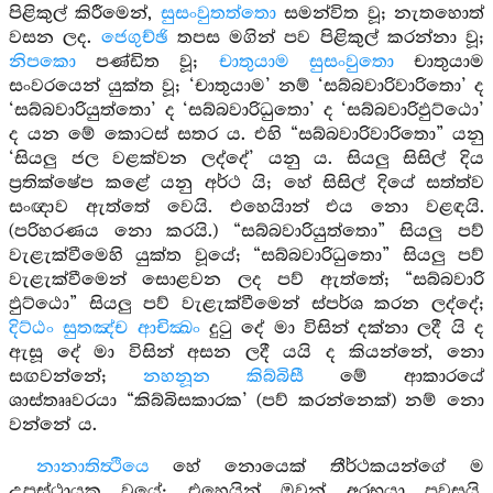
පිළිකුල් කිරීමෙන්,
සුසංවුතත්තො
සමන්විත වූ; නැතහොත්
වසන ලද.
ජෙගුච්ඡි
තපස මගින් පව පිළිකුල් කරන්නා වූ;
නිපකො
පණ්ඩිත වූ;
චාතුයාම සුසංවුතො
චාතුයාම
සංවරයෙන් යුක්ත වූ; ‘චාතුයාම’ නම් ‘සබ්බවාරිවාරිතො’ ද
‘සබ්බවාරියුත්තො’ ද ‘සබ්බවාරිධුතො’ ද ‘සබ්බවාරිඵුට්ඨො’
ද යන මේ කොටස් සතර ය. එහි “සබ්බවාරිවාරිතො” යනු
‘සියලු ජල වළක්වන ලද්දේ’ යනු ය. සියලු සිසිල් දිය
ප්‍රතික්ෂේප කළේ යනු අර්ථ යි; හේ සිසිල් දියේ සත්ත්ව
සංඥාව ඇත්තේ වෙයි. එහෙයිාන් එය නො වළඳයි.
(පරිහරණය නො කරයි.) “සබ්බවාරියුත්තො” සියලු පව්
වැළැක්වීමෙහි යුක්ත වූයේ; “සබ්බවාරිධුතො” සියලු පව්
වැළැක්වීමෙන් සොළවන ලද පව් ඇත්තේ; “සබ්බවාරි
ඵුට්ඨො” සියලු පව් වැළැක්වීමෙන් ස්පර්ශ කරන ලද්දේ;
දිට්ඨං සුතඤ්ච ආචික්‍ඛං
දුටු දේ මා විසින් දක්නා ලදී යි ද
ඇසූ දේ මා විසින් අසන ලදී යයි ද කියන්නේ, නො
සඟවන්නේ;
නහනූන කිබ්බිසී
මේ ආකාරයේ
ශාස්තෲවරයා “කිබ්බිසකාරක’ (පව් කරන්නෙක්) නම් නො
වන්නේ ය.
නානාතිත්‍ථියෙ
හේ නොයෙක් තීර්ථකයන්ගේ ම
උපස්ථායක වූයේ; එහෙයින් ඔවුන් අරභයා පවසයි.