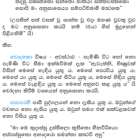
තදහු පබ්බජිතො සන්තො ජාතියා සත්තවස්සිකො
සොපි මං අනුසාසෙය්‍ය සම්පටිච්ඡාමි මත්‍ථකෙ”
(උපතින් සත් වසක් වූ ශාන්ත වූ එදා මහණ වූවකු වුව
ද මට අනුශාසනා කරයි නම් (එය) හිස් මුදුනෙන්
පිළිගනිමි” යි)
කීහ.
චොදකො
විෂය - අවස්ථාව - පැමිණි විට හෝ නො
පැමිණි විට සීමා ඉක්මවීමක් දැක “ඇවැත්නි, භික්‍ෂුවක්
විසින් මෙසේ හැඳිය යුතු ය. මෙසේ පෙරවිය යුතු ය;
මෙසේ යා යුතු ය, මෙසේ සිටිය යුතු ය, මෙසේ හිඳිය යුතු
ය. මෙසේ වැළඳිය යුතු ය. මෙසේ අනුභව කළ යුතු ය” යි
චෝදනා කිරීම් වශයෙන් අනුශාසනා කරයි.
පාපගරහී
පාපී පුද්ගලයන් නො දැකිය යුතු ය. ඔවුන්ගේ
වචනය නො ඇසිය යුතු ය. ඔවුන් සමග එක් සක්වළකවත්
නො විසිය යුතු ය.
“මා මෙ කුදාස්සු දුස්සීලො කුසීතො හීනවීරියො
අප්පස්සුතො අනාදරො සමන්තා කත්‍ථවි අහු”