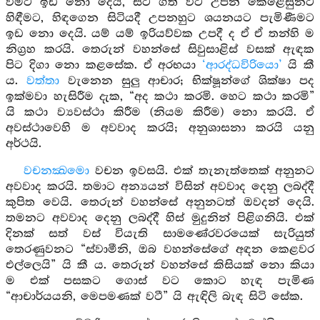
වීමට ඉඩ නො දෙයි, සිට ගත් විට උපන් කෙළෙසුනට
හිඳීමට, හිඳගෙන සිටියදී උපනහුට ශයනයට පැමිණීමට
ඉඩ නො දෙයි. යම් යම් ඉරියව්වක උපදී ද ඒ ඒ තන්හි ම
නිග්‍රහ කරයි. තෙරුන් වහන්සේ සිවුසාළිස් වසක් ඇඳක
පිට දිගා නො කළසේක. ඒ අරභයා
‘ආරද්ධවිරියො’
යි කී
ය.
වත්තා
වැනෙන සුලු ආචාර; භික්ෂූන්ගේ ශික්ෂා පද
ඉක්මවා හැසිරීම දැක, “අද කථා කරමි. හෙට කථා කරමි”
යි කථා ව්‍යවස්ථා කිරීම (නියම කිරීම) නො කරයි. ඒ
අවස්ථාවෙහි ම අවවාද කරයි; අනුශාසනා කරයි යනු
අර්ථයි.
වචනක්‍ඛමො
වචන ඉවසයි. එක් තැනැත්තෙක් අනුනට
අවවාද කරයි. තමාට අන්‍යයන් විසින් අවවාද දෙනු ලබද්දී
කුපිත වෙයි. තෙරුන් වහන්සේ අනුනටත් ඔවදන් දෙයි.
තමනට අවවාද දෙනු ලබද්දී හිස් මුදුනින් පිළිගනියි. එක්
දිනක් සත් වස් වියැති සාමණේරවරයෙක් සැරියුත්
තෙරණුවනට “ස්වාමීනි, ඔබ වහන්සේගේ අඳන කෙළවර
එල්ලෙයි” යි කී ය. තෙරුන් වහන්සේ කිසියක් නො කියා
ම එක් පසකට ගොස් වට කොට හැඳ පැමිණ
“ආචාර්යයනි, මෙපමණක් වටී” යි ඇඳිලි බැඳ සිටි සේක.