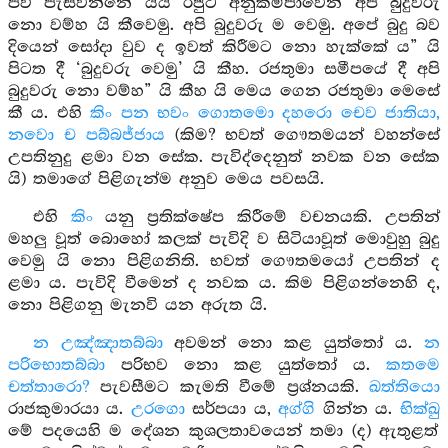
පව් පැසවන්නේ යයි රජුට අනුකම්පාවෙන් අපි බුදුවරු
නො වම්හ යි කීවෙමු. අපි බුදුවරු ම වෙමු. අපේ බුදු බව
දියෙන් සෝදා වුව ද ඉවත් කිරීමට නො හැක්කේ ය” යි
පිටත දී ‘බුදුවරු වෙමු’ යි කීහ. රජතුමා සමීපයේ දී අපි
බුදුවරු නො වම්හ” යි කීහ යි මෙය ගෙන රජතුමා මෙසේ
කී ය. එහි
කිං පන භවං ගොතමො දහරො චෙව ජාතියා,
නවො ච පබ්බජ්ජාය
(කිම? භවත් ගෞතමයන් වහන්සේ
උපතිනුදු ළමා වන සේක. පැවිද්දෙනුත් නවක වන සේක
යි) තමාගේ පිළිගැන්ම අනුව මෙය පවසයි.
එහි
කිං
යනු ප්‍රතික්ෂේප කිරීමේ වචනයකි. උපතින්
මහලු වූත් බොහෝ කලක් පැවිදි ව සිටියාවූත් මොවුහු බුදු
වෙමු යි නො පිළිගනිති. භවත් ගෞතමයෝ උපතින් ද
ළමා ය. පැවිදි වීමෙන් ද නවක ය. කිම පිළිගන්නෙහි ද,
නො පිළිගනු මැනවි යන අරුත යි.
න උඤ්ඤාතබ්බා
අවමන් නො කළ යුත්තෝ ය.
න
පරිභොතබ්බා
පරිභව නො කළ යුත්තෝ ය.
කතමෙ
චත්තාරො?
පැවසීමට කැමති වීමේ ප්‍රශ්නයකි.
ඛත්තියො
රාජකුමාරයා ය.
උරගො
සර්පයා ය,
අග්ගි
ගින්න ය.
භික්ඛු
මේ පදයෙහි ම දේශන කුශලතාවයෙන් තමා (ද) ඇතුළත්