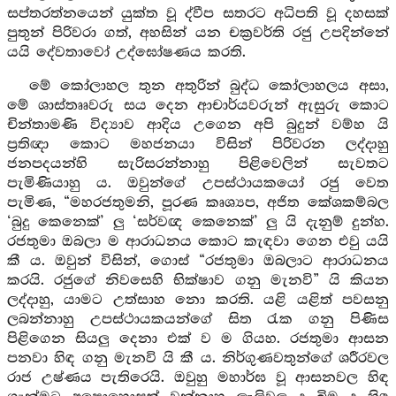
සප්තරත්නයෙන් යුක්ත වූ ද්වීප සතරට අධිපති වූ දහසක්
පුතුන් පිරිවරා ගත්, අහසින් යන චක්‍රවර්ති රජු උපදින්නේ
යයි දේවතාවෝ උද්ඝෝෂණය කරති.
මේ කෝලාහල තුන අතුරින් බුද්ධ කෝලාහලය අසා,
මේ ශාස්තෲවරු සය දෙන ආචාර්යවරුන් ඇසුරු කොට
චින්තාමණි විද්‍යාව ආදිය උගෙන අපි බුදුන් වම්හ යි
ප්‍රතිඥා කොට මහජනයා විසින් පිරිවරන ලද්දාහු
ජනපදයන්හි සැරිසරන්නාහු පිළිවෙලින් සැවතට
පැමිණියාහු ය. ඔවුන්ගේ උපස්ථායකයෝ රජු වෙත
පැමිණ, “මහරජතුමනි, පූරණ කෘශ්‍යප, අජිත කේශකම්බල
‘බුදු කෙනෙක්’ ලු ‘සර්වඥ කෙනෙක්’ ලු යි දැනුම් දුන්හ.
රජතුමා ඔබලා ම ආරාධනය කොට කැඳවා ගෙන එවු යයි
කී ය. ඔවුන් විසින්, ගොස් “රජතුමා ඔබලාට ආරාධනය
කරයි. රජුගේ නිවසෙහි භික්ෂාව ගනු මැනවි” යි කියන
ලද්දාහු, යාමට උත්සාහ නො කරති. යළි යළිත් පවසනු
ලබන්නාහු උපස්ථායකයන්ගේ සිත රැක ගනු පිණිස
පිළිගෙන සියලු දෙනා එක් ව ම ගියහ. රජතුමා ආසන
පනවා හිඳ ගනු මැනවි යි කී ය. නිර්ගුණවතුන්ගේ ශරීරවල
රාජ උෂ්ණය පැතිරෙයි. ඔවුහු මහාර්ඝ වූ ආසනවල හිඳ