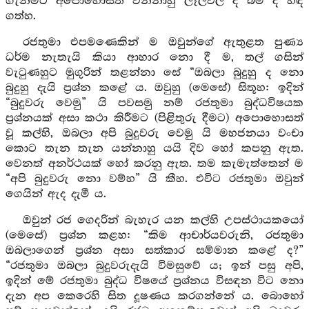
ගැන්මට අපොහොසත් වන්නාහු ලෑලිවල ද බිම ද හිඳ
ගත්හ.
රජතුමා එපමණෙකින් ම ඔවුන්ගේ ඇතුළත පුණ්‍ය
ධර්ම නැතැයි කියා ආහාර නො දී ම, තල් ගසින්
වැටුණහුට මුගුරින් තළන්නා සේ “ඔබලා බුදුහු ද නො
බුදුහු දැයි ප්‍රශ්න කළේ ය. ඔවුහු (මෙසේ) සිතූහ: ඉදින්
“බුදුවරු වෙමු” යි පවසමු නම් රජතුමා බුද්ධවිෂයක
ප්‍රශ්නයක් අසා කථා කිරීමට (පිළිතුරු දීමට) අපොහොසත්
වූ කල්හි, ඔබලා අපි බුදුවරු වෙමු යි මහජනයා වංචා
කොට තැන තැන යන්නාහු යයි දිව හෝ කපනු ඇත.
වෙනත් අනර්ථයක් හෝ කරනු ඇත. තම කැමැත්තෙන් ම
“අපි බුදුවරු නො වම්හ” යි කීහ. එවිට රජතුමා ඔවුන්
ගෙයින් ඇද දැමී ය.
ඔවුන් රජ ගෙදරින් බැහැර යන කල්හි උපස්ථායකයෝ
(මෙසේ) ප්‍රශ්න කළහ: “කිම ආචාර්යවරුනි, රජතුමා
ඔබලාගෙන් ප්‍රශ්න අසා සත්කාර සම්මාන කළේ ද?”
“රජතුමා ඔබලා බුදුවරුදැයි විමසුවේ ය; ඉන් පසු අපි,
ඉදින් මේ රජතුමා බුද්ධ විෂයේ ප්‍රශ්නය විසඳන විට නො
දැන අප කෙරෙහි සිත දූෂණය කරගන්නේ ය. බොහෝ