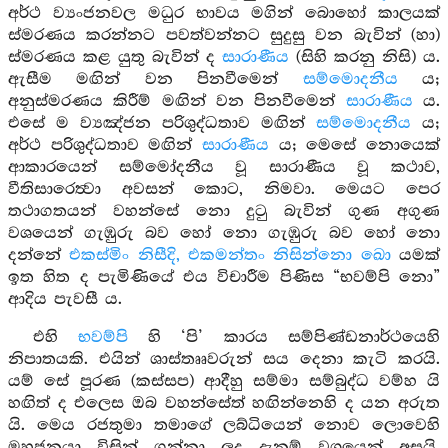
අර්ථ ව්‍යංජනවල මධුර භාවය මගින් බොහෝ කාලයක්
ස්මරණය කරන්නට පවත්වන්නට සුදුසු වන බැවින් (හා)
ස්මරණය කළ යුතු බැවින් ද
සාරාණීය
(සිහි කරනු නිසි) ය.
ඇසීම මඟින් වන පිනවීමෙන්
සම්මොදනීය
ය;
අනුස්මරණය කිරීම් මඟින් වන පිනවීමෙන්
සාරාණීය
ය.
එසේ ම ව්‍යඤ්ජන පරිශුද්ධතාව මඟින්
සම්මොදනීය
ය;
අර්ථ පරිශුද්ධතාව මඟින්
සාරාණීය
ය; මෙසේ නොයෙක්
ආකාරයෙන් සම්මෝදනීය වූ සාරාණීය වූ කථාව,
වීතිසාරෙත්‍වා අවසන් කොට, නිමවා. මෙයට පෙර
තථාගතයන් වහන්සේ නො දුටු බැවින් ගුණ අගුණ
වශයෙන් ගැඹුරු බව හෝ නො ගැඹුරු බව හෝ නො
දන්නේ
එකස්මිං නිසීදි, එකමන්තං නිසින්නො ඛො
යමක්
ඉත හිත ද පැමිණියේ එය විචාරීම පිණිස “භවම්පි නො”
ආදිය පැවසී ය.
එහි
භවම්පි
හි ‘පි’ කාරය සම්පිණ්ඩනාර්ථයෙහි
නිපාතයකි. එයින් ශාස්තෲවරුන් සය දෙනා කැටි කරයි.
යම් සේ පූරණ (කස්සප) ආදීහු සම්මා සම්බුද්ධ වම්හ යි
හඟිත් ද එලෙස ඔබ වහන්සේත් හඟින්නෙහි ද යන අරුත
යි. මෙය රජතුමා තමාගේ ලබ්ධියෙන් නොව ලොවෙහි
මහජනයා විසින් ගන්නා ලද දැනුම් වශයෙන් අසයි.