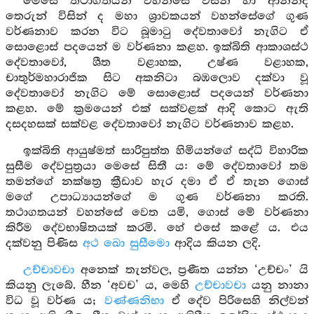
මෙසේ තථාගතයන් වහන්සේ විසින් හා ආනන්ද
තෙරුන් විසින් ද මහා ශ්‍රාවකයන් වහන්සේගේ ගුණ
වර්ණනාව කරන විට බූමාටු දේවතාවෝ නැගිට ඒ
සොළොස් පදයෙන් ම වර්ණනා කළහ. ඉක්බිති ආකාශස්ථ
දේවතාවෝ, ශීත වළාහක, උෂ්ණ වළාහක,
චාතුර්මහාරාජික සිට අකනිටා බඹලොව දක්වා වූ
දේවතාවෝ නැගිට මේ සොළොස් පදයෙන් වර්ණනා
කළහ. මේ ක්‍රමයෙන් එක් සක්වළක් ආදි කොට ඇති
දසදහසක් සක්වළ දේවතාවෝ නැගිට වර්ණනාව කළහ.
ඉක්බිති ආයුෂ්මත් සාරිපුත්ත හිමියන්ගේ සද්ධි විහාරික
සුසීම දේවපුත්‍රයා මෙසේ සිතී ය: මේ දේවතාවෝ තම
තමන්ගේ නක්ෂත්‍ර ක්‍රීඩාව හැර දමා ඒ ඒ තැන ගොස්
මගේ උපාධ්‍යායන්ගේ ම ගුණ වර්ණනා කරති.
තථාගතයන් වහන්සේ වෙත යමි, ගොස් මේ වර්ණනා
කිරීම දේවභාෂිතයක් කරමි. හේ එසේ කළේ ය. එය
දක්වනු පිණිස
අථ ඛො සුසීමො
ආදිය කියන ලදි.
උච්චාවචා
අනෙක් තැන්වල, ප්‍රණීත යන්න ‘උච්චං’ යි
කියනු ලැබේ. හීන ‘අවච’ ය, මෙහි
උච්චාවචා
යනු නානා
විධ වූ වර්ණ ය;
වණ්ණනිභා
ඒ දේව පිරිසෙහි නිල්වන්