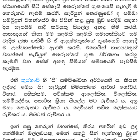
ස්ථානයෙහි සිටි සේකැයි තෙරුන්ගේ ගුණයෙහි පැහැදී ම
තෙරුනට ඇළුම් කරති. සැරියුත් තෙරණුවෝ ද සම්මා
සම්බුදුන් වහන්සේට මා විසින් කළ යුතු මුව සේදීම සඳහා
දිය සැපයීම ආදී කටයුතු සියල්ල අනඳ හිමි කරයි,
ආනන්‍දයන් නිසා මම කැමති කැමති සමාපත්තියට සම
වැදීම ලබා ගනිමි යි ඒ ආයුෂ්මතුන්ගේ ගුණයෙහි පැහැදී
ම උන්වහන්සේට ඇළුම් කරති. එහෙයින් භාග්‍යවතුන්
වහන්සේ සැරියුත් තෙරුන්ගේ ගුණ වර්ණනා කරනු
කැමති වන සේක් අනඳ හිමියන් සමීපයෙහි පැවසීම
ඇරඹූහ.
එහි
තුය්හංපි
හි ‘පි’ සම්පිණ්ඩන අර්ථයෙහි ය. කියන
ලද්දේ මෙය යි: සැරියුත් හිමියන්ගේ ආචාර ගෝචර,
විහාර, අභික්කම, පටික්කම ආලෝකිත, විලෝකිත,
සම්මිඤ්ජිත, පසාරිත ක්‍රියා සියල්ල මට රුචිකර ය. අසූ
මහා තෙරුනට රුචිකර ය. දෙවියන් සහිත ලෝකයාට
රුචිකර ය. ඔබටත් රුචිකර ය.
ඉන් පසු තෙරුන් වහන්සේ, තිරය අතරින් ඉඩ ලද
ශක්තිමත් මල්ලවයකු මෙන් සතුටු සිත් ඇත්තාහු බුදුන්