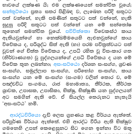
භාවයේ ලක්ෂණ යි; එම ලක්ෂණයෙන් සමන්විත වූයේ;
සන්තුට්ඨො
ප්‍රත්‍ය සතර පිළිබඳ ව, ලැබෙන පරිදි සතුටට
පත් වන්නේ, හැකි පමණින් සතුටට පත් වන්නේ, හැකි
සුදුසු පරිදි සතුටට පත් වන්නේ යන මේ සන්තෝෂ
තුනෙන් සමන්විත වූයේ.
පවිවිත්තො
විවෙකස්ථ කාය
ඇතියවුන්ගේ හා නෙක්ඛම්මයෙහි ඇළුනවුන්ගේ කාය
විවේකය ද, පරිශුද්ධ සිත් ඇති (හා) පරම පවිත්‍රත්වයට පත්
වූවන් ගේ චිත්ත විවේකය ද, උපධි රහිත වූ විසංකාර ගත
(නිර්වාණගත) වූ පුද්ගලයන්ගේ උපධි විවේකය ද යන මේ
විවේක තුන ලබන්නා;
අසංසට්ඨො
දර්ශන සංසග්ග, ශ්‍රවණ
සංසග්ග, සමුල්ලාප සංසග්ග, පරිභෝග සංසග්ග, කාය
සංසග්ග යන මේ සංසග්ග (සංගම) වලින් තොර ව, මේ
පඤ්චවිධ සංගමය, රාජ මහාමාත්‍ය, තීර්ථක, තීර්ථක
ශ්‍රාවක, උපාසක, උපාසිකා, භික්ෂු, භික්ෂුණී යන පුද්ගලයන්
අට සමගින් ඇති වේ. ඒ සියල්ල තෙරුනට නැතැයි
‘අසංසට්ඨ’ නමි.
ආරද්ධවිරියො
දැඩි ලෙස ග්‍රහණය කළ වීර්යය ඇත්තේ.
පරිපූර්ණ වීර්යය ඇත්තේ. එහි ආරද්ධ වීරිය ඇති භික්ෂුව
ගමනෙහි උපන් කෙළෙසුනට සිට ගෙන ඉන්නා විට මතු