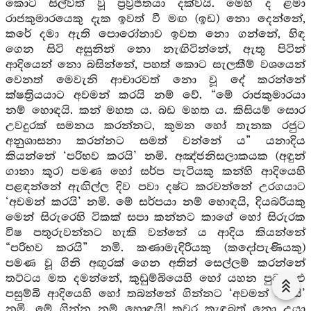
කොට සිල්වත් වූ ප්‍රව්‍රජිතයා දක්වයි. මෙහි ද ළමා
රාජකුමාරයෙකු දැක ඉවත් වී මඟ (ඉඩ) නො දෙන්නේ,
කරේ දමා ඇති පොරෝනාව ඉවත නො ගන්නේ, හිඳ
ගෙන සිටි අසුනින් නො නැඟිටින්නේ, ඇතු පිටින්
ආදියෙන් නො බසින්නේ, පහත් කොට සැලකීම් වශයෙන්
වෙනත් මෙවැනි ආචාරවත් නො වූ දේ කරන්නේ
ක්ෂත්‍රියයාට අවමන් කරයි නම් වේ. “මේ රාජකුමාරයා
නම් හොඳයි. කන් මහත ය. බඩ මහත ය. කිසියම් සොර
උවදුරක් සමනය කරන්නට, කුමන හෝ තැනක රජුට
අනුශාසනා කරන්නට සමත් වන්නේ ය” යනාදිය
කියන්නේ ‘පරිභව කරයි’ නමි. අඤ්ජනිසලාකයක (අඳුන්
ගානා කූර) පමණ හෝ සර්ප පැටියකු කන්හි ආදියෙහි
පළඳන්නේ ඇඟිල්ල දිව පවා දෂ්ට කරවන්නේ උරගයාට
‘අවමන් කරයි’ නමි. මේ සර්පයා නම් හොඳයි, දියබරියකු
මෙන් සිරුරෙහි ටිකක් සපා කන්නට කාගේ හෝ සිරුරක
විෂ පතුරුවන්නට හැකි වන්නේ ය ආදිය කියන්නේ
“පරිභව කරයි” නමි. කණාමැදිරියකු (කදෝපැණියකු)
පමණ වූ ගිනි අඟුරක් ගෙන අතින් සෙල්ලම් කරන්නේ
තට්ටය මත දමන්නේ, කුඩුම්බියෙහි හෝ යහන පුටු සළු
පසුම්බි ආදියෙහි හෝ තබන්නේ ගින්නට ‘අවමන් කරයි’
නමි. මේ ගින්න නම් හොඳයි! කවර කැඳබත් නො උයා