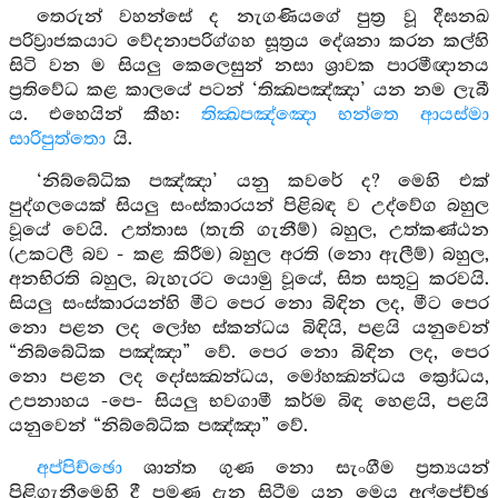
තෙරුන් වහන්සේ ද නැගණියගේ පුත්‍ර වූ දීඝනඛ
පරිව්‍රාජකයාට වේදනාපරිග්ගහ සූත්‍රය දේශනා කරන කල්හි
සිටි වන ම සියලු කෙලෙසුන් නසා ශ්‍රාවක පාරමීඥානය
ප්‍රතිවේධ කළ කාලයේ පටන් ‘තික්‍ඛපඤ්ඤා’ යන නම ලැබී
ය. එහෙයින් කීහ:
තික්‍ඛපඤ්ඤො භන්තෙ ආයස්මා
සාරිපුත්තො
යි.
‘නිබ්බේධික පඤ්ඤා’ යනු කවරේ ද? මෙහි එක්
පුද්ගලයෙක් සියලු සංස්කාරයන් පිළිබඳ ව උද්වේග බහුල
වූයේ වෙයි. උත්තාස (තැති ගැනීම්) බහුල, උත්කණ්ඨන
(උකටලී බව - කළ කිරීම) බහුල අරති (නො ඇලීම්) බහුල,
අනභිරති බහුල, බැහැරට යොමු වූයේ, සිත සතුටු කරවයි.
සියලු සංස්කාරයන්හි මීට පෙර නො බිඳින ලද, මීට පෙර
නො පළන ලද ලෝභ ස්කන්ධය බිඳියි, පළයි යනුවෙන්
“නිබ්බේධික පඤ්ඤා” වේ. පෙර නො බිඳින ලද, පෙර
නො පළන ලද දෝසක්‍ඛන්ධය, මෝහක්‍ඛන්ධය ක්‍රෝධය,
උපනාහය -පෙ- සියලු භවගාමී කර්ම බිඳ හෙළයි, පළයි
යනුවෙන් “නිබ්බේධික පඤ්ඤා” වේ.
අප්පිච්ඡො
ශාන්ත ගුණ නො සැංගීම ප්‍රත්‍යයන්
පිළිගැනීමෙහි දී පමණ දැන සිටීම යන මෙය අල්පේච්ඡ