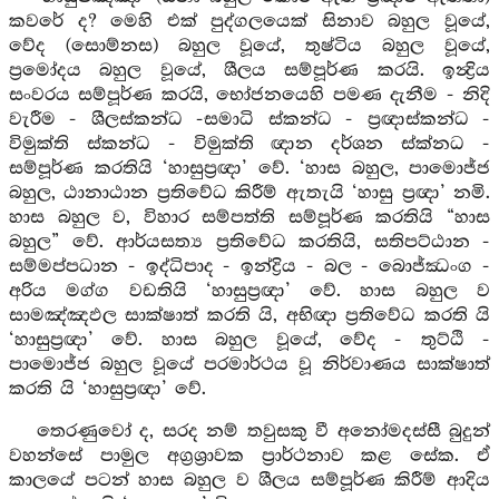
කවරේ ද? මෙහි එක් පුද්ගලයෙක් සිනාව බහුල වූයේ,
වේද (සොම්නස) බහුල වූයේ, තුෂ්ටිය බහුල වූයේ,
ප්‍රමෝදය බහුල වූයේ, ශීලය සම්පූර්ණ කරයි. ඉන්‍ද්‍රිය
සංවරය සම්පූර්ණ කරයි, භෝජනයෙහි පමණ දැනීම - නිදි
වැරීම - ශීලස්කන්ධ -සමාධි ස්කන්ධ - ප්‍රඥාස්කන්ධ -
විමුක්ති ස්කන්ධ - විමුක්ති ඥාන දර්ශන ස්ක්නධ -
සම්පූර්ණ කරතියි ‘හාසුප්‍රඥා’ වේ. ‘හාස බහුල, පාමොජ්ජ
බහුල, ඨානාඨාන ප්‍රතිවේධ කිරීම් ඇතැයි ‘හාසු ප්‍රඥා’ නමි.
හාස බහුල ව, විහාර සම්පත්ති සම්පූර්ණ කරතියි “හාස
බහුල” වේ. ආර්යසත්‍ය ප්‍රතිවේධ කරතියි, සතිපට්ඨාන -
සම්මප්පධාන - ඉද්ධිපාද - ඉන්ද්‍රිය - බල - බොජ්ඣංග -
අරිය මග්ග වඩතියි ‘හාසුප්‍රඥා’ වේ. හාස බහුල ව
සාමඤ්ඤඵල සාක්ෂාත් කරති යි, අභිඥා ප්‍රතිවේධ කරති යි
‘හාසුප්‍රඥා’ වේ. හාස බහුල වූයේ, වේද - තුට්ඨි -
පාමොජ්ජ බහුල වූයේ පරමාර්ථය වූ නිර්වාණය සාක්ෂාත්
කරති යි ‘හාසුප්‍රඥා’ වේ.
තෙරණුවෝ ද, සරද නම් තවුසකු වී අනෝමදස්සී බුදුන්
වහන්සේ පාමුල අග්‍රශ්‍රාවක ප්‍රාර්ථනාව කළ සේක. ඒ
කාලයේ පටන් හාස බහුල ව ශීලය සම්පූර්ණ කිරීම් ආදිය