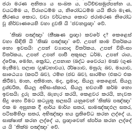
ජරා මරණ අනිත්‍ය ය සංඛත ය, පටිච්චසමුප්පන්න ය,
වයධම්ම ය, විරාගධම්ම ය, නිරෝධධම්ම යයි කිරා මැණ,
තීරණය කොට, වඩා වර්ධනය කොට ජරාමරණ නිරෝධ
වූ නිර්වාණයෙහි වහා දුවති යි ‘ජවනප්‍රඥා’ වේ.
‘තික්‍ඛ පඤ්ඤා’ (තීක්‍ෂණ ප්‍රඥා) කවරේ ද? කෙළෙස්
වහා සිඳිති යි ‘තික්‍ඛ පඤ්ඤා’ වේ. උපන් කාම විතර්කය
නො ඉවසයි: උපන් ව්‍යාපාද විතර්කය, උපන් විහිංසා
විතර්කය, උපන් උපන් පාපී අකුසල ධර්ම, උපන් රාග,
ද්වේෂ, මෝහ, ක්‍රෝධ, උපනාහ (බද්ධ වෛරය) මක්‍ඛ (ගුණ
මැකීම), පලාස (දුෂ්ටභාවය), ඊර්ෂ්‍යාව, මසුරු බව, මායාව,
සාඨෙය්‍ය (කපටි බව), ථම්භ (ජඩ බව), සාරම්භ (එකට එක
කිරීම), මාන, අතිමාන, මද, ප්‍රමාද, සියලු කෙළෙස්, සියලු
දුශ්චරිත, සියලු අභිසංස්කාර, සියලු භවගාමී කර්ම නො
ඉවසයි; දුරු කරයි, බැහැර කරයි, කෙළවර කරයි, නැවත
සිදු නො වීමට කටයුතු සලසයි යනුවෙන් ‘තික්ඛ පඤ්ඤා’
එක ම අසුනක දී ආර්ය මාර්ග සතර, සාමඤ්ඤඵල සතර,
පටිසම්භිදා සතර, අභිඤ්ඤා භය ප්‍රතිවේධ කරන ලද්දේ ය,
සාක්ෂාත් කරන ලද්දේ ය, ප්‍රඥාවෙන් ස්පර්ශ කරන ලද්දේ
ය යි ‘තික්ඛ පඤ්ඤා’ වේ.