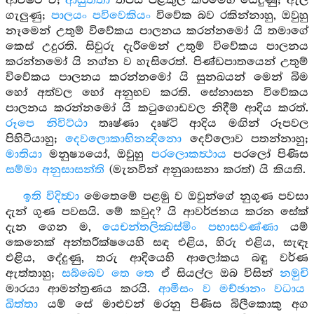
ආවිෂ්ට වී;
ආයුත්තා
තපස පිළිකුල් කිරීමෙහි යෙදුණු; ඇලී
ගැලුණු;
පාලයං පවිවෙකියං
විවේක බව රකින්නාහු, ඔවුහු
නෑමෙන් උතුම් විවේකය පාලනය කරන්නමෝ යි තමාගේ
කෙස් උදුරති. සිවුරු දැරීමෙන් උතුම් විවේකය පාලනය
කරන්නමෝ යි නග්න ව හැසිරෙත්. පිණ්ඩපාතයෙන් උතුම්
විවේකය පාලනය කරන්නමෝ යි සුනඛයන් මෙන් බිම
හෝ අත්වල හෝ අනුභව කරති. සේනාසන විවේකය
පාලනය කරන්නමෝ යි කටුගොඩවල නිදීම් ආදිය කරත්.
රූපෙ නිවිට්ඨා
තෘෂ්ණා දෘෂ්ටි ආදිය මඟින් රූපවල
පිහිටියාහු;
දෙවලොකාභිනන්‍දිනො
දෙව්ලොව පතන්නාහු;
මාතියා
මනුෂ්‍යයෝ, ඔවුහු
පරලොකත්‍ථාය
පරලෝ පිණිස
සම්මා අනුසාසන්ති
(මැනවින් අනුශාසනා කරත්) යි කියති.
ඉති විදිත්‍වා
මෙතෙමේ පළමු ව ඔවුන්ගේ නුගුණ පවසා
දැන් ගුණ පවසයි. මේ කවුද? යි ආවර්ජනය කරන සේක්
දැන ගෙන ම,
යෙචන්තලික්‍ඛස්මිං පභාසවණ්ණා
යම්
කෙනෙක් අන්තරීක්ෂයෙහි සඳ එළිය, හිරු එළිය, සැඳෑ
එළිය, දේදුණු, තරු ආදියෙහි ආලෝකය බඳු වර්ණ
ඇත්තාහු;
සබ්බෙව තෙ තෙ
ඒ සියල්ල ඔබ විසින්
නමුචි
මාරයා ආමන්ත්‍රණය කරයි.
ආමිසං ව මච්ඡානං වධාය
ඛිත්තා
යම් සේ මාළුවන් මරනු පිණිස බිලීකොකු අග