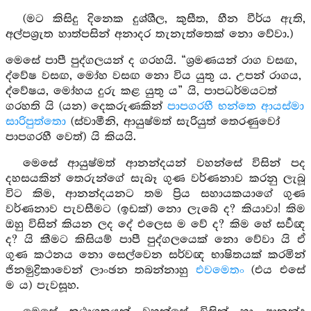
(මට කිසිදු දිනෙක දුශ්ශීල, කුසීත, හීන වීර්ය ඇති,
අල්පශ්‍රැත හාත්පසින් අනාදර තැනැත්තෙක් නො වේවා.)
මෙසේ පාපී පුද්ගලයන් ද ගරහයි. “ශ්‍රමණයන් රාග වසඟ,
ද්වේෂ වසඟ, මෝහ වසඟ නො විය යුතු ය. උපන් රාගය,
ද්වේෂය, මෝහය දුරු කළ යුතු ය” යි, පාපධර්මයටත්
ගරහති යි (යන) දෙකරුණකින්
පාපගරහී භන්තෙ ආයස්මා
සාරිපුත්තො
(ස්වාමීනි, ආයුෂ්මත් සැරියුත් තෙරණුවෝ
පාපගරහී වෙත්) යි කියයි.
මෙසේ ආයුෂ්මත් ආනන්දයන් වහන්සේ විසින් පද
දහසයකින් තෙරුන්ගේ සැබෑ ගුණ වර්ණනාව කරනු ලැබූ
විට කිම, ආනන්දයනට තම ප්‍රිය සහායකයාගේ ගුණ
වර්ණනාව පැවසීමට (ඉඩක්) නො ලැබේ ද? කියාවා! කිම
ඔහු විසින් කියන ලද දේ එලෙස ම වේ ද? කිම හේ සර්‍වඥ
ද? යි කීමට කිසියම් පාපී පුද්ගලයෙක් නො වේවා යි ඒ
ගුණ කථනය නො සෙල්වෙන සර්වඥ භාෂිතයක් කරමින්
ජිනමුද්‍රිකාවෙන් ලාංඡන තබන්නාහු
එවමෙතං
(එය එසේ
ම ය) පැවසූහ.