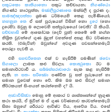
පකුධකො කාතියානො
පකුධ කච්චායන;
නිගණ්ඨො
නිගණ්ඨ නාථපුත්ත;
මක්‍ඛලීපූරණාසෙ
මක්ඛලී ද පූරණ ද;
සාමඤ්ඤපත්තා
ශ්‍රමණ ධර්මයෙහි කෙළ පැමිණියෝ;
නහනූන තෙ
ඒ සත් පුරුෂයන් විසින් නො
දූරෙ
(නො
දුරෙහි); ඔවුහු ම ලොවෙහි සත්පුරුෂයෝ (වෙති)’ යි කියයි.
පච්චභාසි
මේ ආකෝටක (දෙව් පුත්) තෙමේ මේ නග්න
නිශ්‍රිත වූවන්ගේ ගුණ බුදුන් වහන්සේ අසළ සිට වර්ණනා
කරති. (එබැවින්) ඔවුන්ගේ අවගුණ පවසන්නෙමැයි
පෙරළා පැවසී ය.
එහි
සහචරිතෙන
එක් ව හැසිරීම් පමණින්
ඡවො
සිගාලො
ලාමක කළු සිවලා;
කොත්‍ථුකො
ඊට ම
සමානාර්ථවාචී ය.
සබ්බස්සරාචාරො
සැක කළ හැසිරීම්
ඇති;
න සතං සරික්‍ඛො
පණ්ඩිත වූ සත් පුරුෂයන් හා
සමාන වූවෙක් නො වේ. කිම ඔබ කළු සිවල් සමාන
තීර්ථකයන් සිංහයන් කරන්නෙහි ද? යි.
අන්‍වාවිසිත්‍වා
මොහු මේ ආකාර ව ශාස්තෲන්ගේ නුගුණ
කථා කරයි, ඒ මුවින් ම ඒ ගුණ වර්ණනාව කරවන්නෙමැයි
සිතා ඔහුගේ ශරීරයට ආවිෂ්ට විය, ආවේශ විය. එසේ