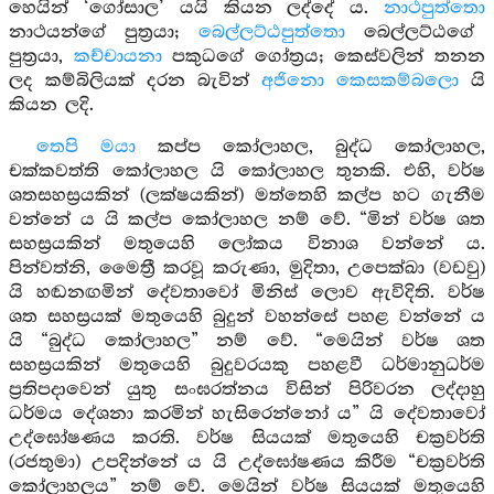
හෙයින් ‘ගෝසාල’ යයි කියන ලද්දේ ය.
නාථපුත්තො
නාථයන්ගේ පුත්‍රයා;
බෙල්ලට්ඨපුත්තො
බෙල්ලට්ඨගේ
පුත්‍රයා,
කච්චායනා
පකුධගේ ගෝත්‍රය; කෙස්වලින් තනන
ලද කම්බිලියක් දරන බැවින්
අජිනො කෙසකම්බලො
යි
කියන ලදි.
තෙපි මයා
කප්ප කෝලාහල, බුද්ධ කෝලාහල,
චක්කවත්ති කෝලාහල යි කෝලාහල තුනකි. එහි, වර්ෂ
ශතසහස්‍රයකින් (ලක්ෂයකින්) මත්තෙහි කල්ප හට ගැනීම
වන්නේ ය යි කල්ප කෝලාහල නම් වේ. “මින් වර්ෂ ශත
සහස්‍රයකින් මතුයෙහි ලෝකය විනාශ වන්නේ ය.
පින්වත්නි, මෛත්‍රී කරවූ කරුණා, මුදිතා, උපෙක්ඛා (වඩවු)
යි හඬනඟමින් දේවතාවෝ මිනිස් ලොව ඇවිදිති. වර්ෂ
ශත සහස්‍රයක් මතුයෙහි බුදුන් වහන්සේ පහළ වන්නේ ය
යි “බුද්ධ කෝලාහල” නම් වේ. “මෙයින් වර්ෂ ශත
සහස්‍රයකින් මතුයෙහි බුදුවරයකු පහළවී ධර්මානුධර්ම
ප්‍රතිපදාවෙන් යුතු සංඝරත්නය විසින් පිරිවරන ලද්දාහු
ධර්මය දේශනා කරමින් හැසිරෙන්නෝ ය” යි දේවතාවෝ
උද්ඝෝෂණය කරති. වර්ෂ සියයක් මතුයෙහි චක්‍රවර්ති
(රජතුමා) උපදින්නේ ය යි උද්ඝෝෂණය කිරීම “චක්‍රවර්ති
කෝලාහලය” නම් වේ. මෙයින් වර්ෂ සියයක් මතුයෙහි