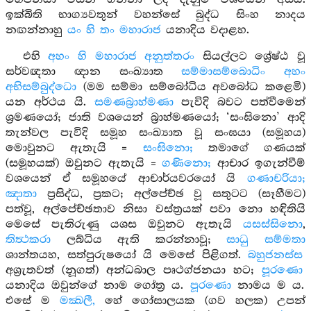
ඉක්බිති භාග්‍යවතුන් වහන්සේ බුද්ධ සිංහ නාදය
නඟන්නාහු
යං හි තං මහාරාජ
යනාදිය වදාළහ.
එහි
අහං හි මහාරාජ අනුත්තරං
සියල්ලට ශ්‍රේෂ්ඨ වූ
සර්වඥතා ඥාන සංඛ්‍යාත
සම්මාසම්බොධිං අහං
අභිසම්බුද්ධො
(මම සම්මා සම්බෝධිය අවබෝධ කළෙමි)
යන අර්ථය යි.
සමණබ්‍රාහ්මණා
පැවිදි බවට පත්වීමෙන්
ශ්‍රමණයෝ; ජාති වශයෙන් බ්‍රාහ්මණයෝ; ‘සංඝිනො’ ආදි
තැන්වල පැවිදි සමූහ සංඛ්‍යාත වූ සංඝයා (සමූහය)
මොවුනට ඇතැයි =
සංඝිනො;
තමාගේ ගණයක්
(සමූහයක්) ඔවුනට ඇතැයි =
ගණිනො;
ආචාර ඉගැන්වීම්
වශයෙන් ඒ සමූහයේ ආචාර්යවරයෝ යි
ගණාචරියා;
ඤාතා
ප්‍රසිද්ධ, ප්‍රකට; අල්පේච්ඡ වූ සතුටට (සෑහීමට)
පත්වූ, අල්පේච්ඡතාව නිසා වස්ත්‍රයක් පවා නො හඳිතියි
මෙසේ පැතිරුණු යශස ඔවුනට ඇතැයි
යසස්සිනො
,
තිත්‍ථකරා
ලබ්ධිය ඇති කරන්නාවූ;
සාධු සම්මතා
ශාන්තයහ, සත්පුරුෂයෝ යි මෙසේ පිළිගත්.
බහුජනස්ස
අශ්‍රැතවත් (නූගත්) අන්ධබාල පෘථග්ජනයා හට;
පූරණො
යනාදිය ඔවුන්ගේ නාම ගෝත්‍ර ය.
පූරණො
නාමය ම ය.
එසේ ම
මක්‍ඛලී,
හේ ගෝසාලයක (ගව හලක) උපන්