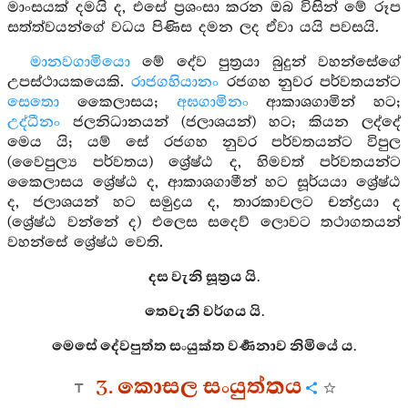
මාංසයක් දමයි ද, එසේ ප්‍රශංසා කරන ඔබ විසින් මේ රූප
සත්ත්වයන්ගේ වධය පිණිස දමන ලද ඒවා යයි පවසයි.
මානවගාමියො
මේ දේව පුත්‍රයා බුදුන් වහන්සේගේ
උපස්ථායකයෙකි.
රාජගහියානං
රජගහ නුවර පර්වතයන්ට
සෙතො
කෛලාසය;
අඝගාමිනං
ආකාශගාමින් හට;
උද්ධීනං
ජලනිධානයන් (ජලාශයන්) හට; කියන ලද්දේ
මෙය යි; යම් සේ රජගහ නුවර පර්වතයන්ට විපුල
(වෛපුල්‍ය පර්වතය) ශ්‍රේෂ්ඨ ද, හිමවත් පර්වතයන්ට
කෛලාසය ශ්‍රේෂ්ඨ ද, ආකාශගාමීන් හට සූර්යයා ශ්‍රේෂ්ඨ
ද, ජලාශයන් හට සමුද්‍රය ද, තාරකාවලට චන්ද්‍රයා ද
(ශ්‍රේෂ්ඨ වන්නේ ද) එලෙස සදෙව් ලොවට තථාගතයන්
වහන්සේ ශ්‍රේෂ්ඨ වෙති.
දස වැනි සූත්‍රය යි.
තෙවැනි වර්ගය යි.
මෙසේ දේවපුත්ත සංයුක්ත වර්‍ණනාව නිමියේ ය.
3. කොසල සංයුත්තය