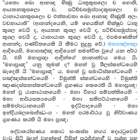
“යතො ඛො ආනන්‍ද භික්‍ඛු ධාතුකුසලො ච හොති,
ආයතනකුසලො ච, පටිච්චසමුප්පාදකුසලො ච
ඨානාඨානකුසලො ච එත්තාවතා ඛො ආනන්‍ද භික්‍ඛූති අලං
වචනායාති” (ආනන්දයෙනි, යම් හෙයකින් භික්ෂුව ධාතු
කුශල වෙයි ද, ආයතන කුශල වෙයි ද, පටිච්චසමුප්පාද
කුශල වෙයි ද, ඨානාඨාන කුශල වෙයි ද, එපමණෙකින්
ආනන්ද, පණ්ඩිතයෙකි යි කීමට සුදුසු වේ.)
මහපඤ්ඤො
ආදියෙහි, මහාපඤ්ඤ ආදියෙන් සමන්විත වූයේ යන අර්ථ
යි. එහි මහාප්‍රඥා ආදීන්ගේ නානාත්වය මෙය යි;
“මහාප්‍රාඥ” යනු කුමක් ද? මහත් වූ ශීලස්කන්ධයෙහි
බැදෙති යි “මහාප්‍රාඥ” ය. මහත් වූ සමාධිස්කන්ධයෙහි -
පඤ්ඤස්කන්ධයෙහි - විමුත්ති ස්කන්ධයෙහි - විමුක්ති
ඤාණදස්සනස්කන්ධයෙහි ග්‍රහණය කෙරෙති යි මහාප්‍රාඥ:
මහත් වූ ඨානාඨානයෙහි - මහා විහාර සම්පත්තියෙහි -
මහා ආර්යසත්‍යයෙහි - මහා සතිපට්ඨානයෙහි -
සම්මප්පධානයෙහි - ඉද්ධිපාදයෙහි - මහා
ඉන්ද්‍රියබලබොජ්ඣංග - මහත් පරමාර්ථය වූ නිර්වාණය
ග්‍රහණය කරති යි මහා ප්‍රාඥ;
දේවාරෝහණය කොට සංකස්ස නගර දොරටුවෙහි
වැඩ සිටි බුදුන් වහන්සේ විසින් පුථුජ්ජනාදී වූ ප්‍රශ්න පහ