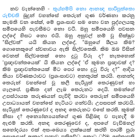
නව වැන්නෙහි -
තුය්හම්පි නො ආනන්‍ද සාරිපුත්තො
රුච්චති
බුදුන් වහන්සේ තෙරුන් ගුණ වර්ණනා කරනු
කැමති වන සේක්, මේ ප්‍රශංසාව සම නො වන පුද්ගලයකු
සමීපයෙහි පැවසීමට නො වටී. ඔහු සමීපයෙහි පවසන
ලද්දේ හිසට නො එයි. ඔහු අසුවල් නම් වූ භික්ෂුව
“සිල්වත්” යයි කියන ලද්දේ, “ඔහුගේ ශීලය කිම?
ගොනෙකුගේ ස්වභාවය ඇති සිල්වතෙකි. කිම ඔබ විසින්
වෙනත් සිල්වතෙක් නො දුටු විරූ ද? නැතහොත්
‘ප්‍රඥාවන්තයෙක්’ යි කියන ලද්දේ ‘ඒ කුමන ප්‍රඥාවක් ද?
කිම ප්‍රඥාවන්තයෙක් මීට පෙර නො දුටු විරූ ද?” ආදිය
කියා වර්ණකථාවට (ප්‍රශංසාවට) අනතුරක් කරයි. ආනන්ද
තෙරුන් වහන්සේ වූ කලී සැරියුත් තෙරණුවන් හා
ගැලපේ. ප්‍රණීත දන් ලැබ තෙරුනට දෙයි. තමන්ගේ
උපස්ථායක තරුණයන් පැවිදි කරවා තෙරුන් සමීපයෙහි
උපාධ්‍යායන් වහන්සේ හැටියට ගන්වයි; උපසපන් කරවයි.
සැරියුත් තෙරණුවෝ ද අනඳ තෙරුනට එසේ කරති. කුමක්
නිසා ද? අන්‍යෝන්‍යයන්ගේ ගුණ පිළිබඳ ව පැහැදී ම
ඇළුම් කරති. අනඳ තෙරණුවෝ ද, අපගේ වැඩිමහල්
සහෝදරයා එක් අසංඛෙය්‍ය ලක්ෂයක් කප්හි පාරමී පුරා
සොළොස් ආකාර ප්‍රඥාව ප්‍රතිවේධ කොට ධර්ම සේනාපති