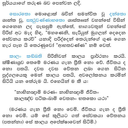
සූර්යයාගේ තරුණ බව පෙන්වන ලදි.
සොරතො
මොළොක් බවින් සමන්විත වූ
දන්තො
ශාන්ත වූ,
සත්‍ථුවණ්ණාභතො
ශාස්තෲන් වහන්සේ විසින්
ගෙනෙන ලද පැසසුම් ඇත්තේ, භාග්‍යවතුන් වහන්සේ
පිරිස් අට මැද හිඳ, “මහණෙනි, සැරියුත් මුගලන් දෙදෙන
සේවනය කරව්” යනාදි පරිද්දෙන් තෙරුන්ගේ ගුණ ගෙන
හැර පෑහ යි තෙරණුවෝ “ආභතවණ්ණ” නම් වෙත්.
කාලං කඞ්ඛති
පිරිනිවන් කාලය ප්‍රාර්ථනා කරයි.
ක්ෂීණාශ්‍රව තෙමේ මරණය ගැන ප්‍රීති නො වේ. ජීවිතය ද
නො පතයි. දවස දවස වේතන ලබා ගෙන සිටින
පුද්ගලයෙකු මෙන් කාලය පතයි, අවලෝකනය කරමින්
සිටියි යන තේරුම යි. එහෙයින් ම කී ය:
“නාභිනන්‍දාමි මරණං නාභිනන්‍දාමි ජීවිතං
කාලඤ්ච පටිකංඛාමි වෙතනං භතකො යථා”
(මරණය ගැන ප්‍රීති නො වෙමි. ජීවිතය ගැන ද ප්‍රීති
නො වෙමි. යම් සේ කුලියට ගත් සේවකයා වේතනය
(පතන්නා) සේ කාලය අපේක්ෂාවෙන් සිටිමි.)