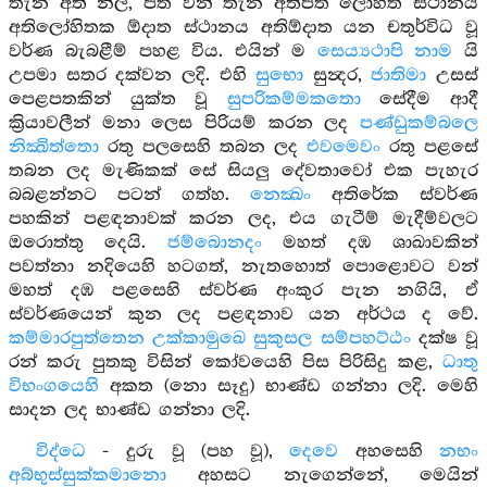
තැන අති නීල, පීත වන් තැන අතිපීත ලෝහිත ස්ථානය
අතිලෝහිතක ඕදාත ස්ථානය අතිඕදාත යන චතුර්විධ වූ
වර්ණ බැබළීම් පහළ විය. එයින් ම
සෙය්‍යථාපි නාම
යි
උපමා සතර දක්වන ලදි. එහි
සුභො
සුන්‍දර,
ජාතිමා
උසස්
පෙළපතකින් යුක්ත වූ
සුපරිකම්මකතො
සේදීම ආදී
ක්‍රියාවලීන් මනා ලෙස පිරියම් කරන ලද
පණ්ඩුකම්බලෙ
නික්‍ඛිත්තො
රතු පලසෙහි තබන ලද
එවමෙවං
රතු පළසේ
තබන ලද මැණිකක් සේ සියලු දේවතාවෝ එක පැහැර
බබළන්නට පටන් ගත්හ.
නෙක්‍ඛං
අතිරේක ස්වර්ණ
පහකින් පළඳනාවක් කරන ලද, එය ගැටීම් මැදීම්වලට
ඔරොත්තු දෙයි.
ජම්බොනදං
මහත් දඹ ශාඛාවකින්
පවත්නා නදියෙහි හටගත්, නැතහොත් පොළොවට වන්
මහත් දඹ පළසෙහි ස්වර්ණ අංකුර පැන නගියි, ඒ
ස්වර්ණයෙන් කුන ලද පළඳනාව යන අර්ථය ද වේ.
කම්මාරපුත්තෙන උක්කාමුඛෙ සුකුසල සම්පහට්ඨං
දක්ෂ වූ
රන් කරු පුතකු විසින් කෝවයෙහි පිස පිරිසිදු කළ,
ධාතු
විභංගයෙහි
අකත (නො සෑදු) භාණ්ඩ ගන්නා ලදි. මෙහි
සාදන ලද භාණ්ඩ ගන්නා ලදි.
විද්ධෙ
- දුරු වූ (පහ වූ),
දෙවෙ
අහසෙහි
නභං
අබ්භුස්සුක්කමානො
අහසට නැගෙන්නේ, මෙයින්