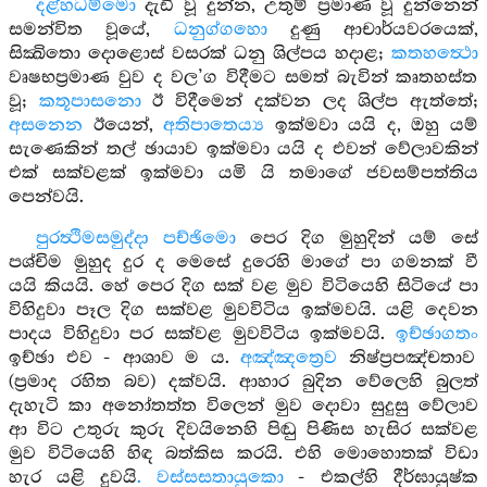
දළ්හධම්මො
දැඩි වූ දුන්න, උතුම් ප්‍රමාණ වූ දුන්නෙන්
සමන්විත වූයේ,
ධනුග්ගහො
දුණු ආචාර්යවරයෙක්,
සික්‍ඛිතො දොළොස් වසරක් ධනු ශිල්පය හදාළ;
කතහත්‍ථො
වෘෂභප්‍රමාණ වුව ද වල’ග විදීමට සමත් බැවින් කෘතහස්ත
වූ;
කතූපාසනො
ඊ විදීමෙන් දක්වන ලද ශිල්ප ඇත්තේ;
අසනෙන
ඊයෙන්,
අතිපාතෙය්‍ය
ඉක්මවා යයි ද, ඔහු යම්
සැණෙකින් තල් ඡායාව ඉක්මවා යයි ද එවන් වේලාවකින්
එක් සක්වළක් ඉක්මවා යමි යි තමාගේ ජවසම්පත්තිය
පෙන්වයි.
පුරත්‍ථිමසමුද්දා පච්ඡිමො
පෙර දිග මුහුදින් යම් සේ
පශ්චිම මුහුද දුර ද මෙසේ දුරෙහි මාගේ පා ගමනක් වී
යයි කියයි. හේ පෙර දිග සක් වළ මුව විටියෙහි සිටියේ පා
විහිදුවා පෑල දිග සක්වළ මුවවිටිය ඉක්මවයි. යළි දෙවන
පාදය විහිදුවා පර සක්වළ මුවවිටිය ඉක්මවයි.
ඉච්ඡාගතං
ඉච්ඡා එව - ආශාව ම ය.
අඤ්ඤත්‍රෙව
නිෂ්ප්‍රපඤ්චතාව
(ප්‍රමාද රහිත බව) දක්වයි. ආහාර බුදින වේලෙහි බුලත්
දැහැටි කා අනෝතත්ත විලෙන් මුව දොවා සුදුසු වේලාව
ආ විට උතුරු කුරු දිවයිනෙහි පිඬු පිණිස හැසිර සක්වළ
මුව විටියෙහි හිඳ බත්කිස කරයි. එහි මොහොතක් විඩා
හැර යළි දුවයි
. වස්සසතායුකො
- එකල්හි දීර්ඝායුෂ්ක