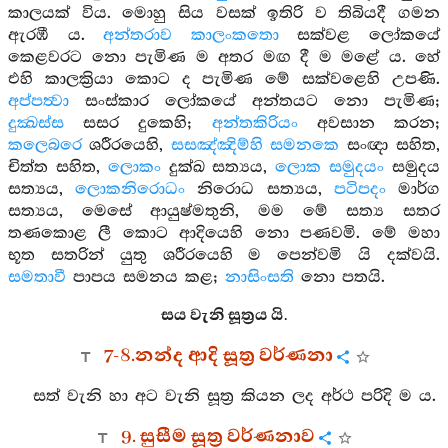
කාලයක් විය. මොහු සිය වසක් ඉතිරි ව තිබියදී ගමන
ඇරඹී ය.
අන්තරාව කාලංකතො
සක්වළ ලෝකයේ
කෙළවරට නො පැමිණ ම අතර මඟ දී ම මළේ ය. හේ
එහි කාලක්‍රියා කොට ද පැමිණ මේ සක්වළෙහි උපණි.
අප්පත්‍වා
සංස්කාර ලෝකයේ අන්තයට නො පැමිණ;
දුක්‍ඛස්ස
සසර දුකෙහි;
අන්තකිරියං
අවසාන කරන;
කලෙබරෙ
ශරීරයෙහි,
සසඤ්ඤිම්හි සමනකෙ
සංඥා සහිත,
චිත්ත සහිත,
ලොකං
දුක්ඛ සත්‍යය,
ලොක සමුදයං
සමුදය
සත්‍යය,
ලොකනිරොධං
නිරොධ සත්‍යය,
පටිපදං
මාර්ග
සත්‍යය, මෙසේ ආයුෂ්මතුනි, මම මේ සත්‍ය සතර
තණකොළ ලී කොට ආදියෙහි නො පණවමි. මේ මහා
භූත සතරින් යුතු ශරීරයෙහි ම පෙන්වමි යි දක්වයි.
සමතාවී
පාපය සමනය කළ;
නාසිංසති
නො පතයි.
සය වැනි සූත්‍රය යි.
7-8.නන්ද ආදි සූත්‍ර වර්ණනා
සත් වැනි හා අට වැනි සූත්‍ර කියන ලද අර්ථ පරිදි ම ය.
9. සුසීම සූත්‍ර වර්ණනාව