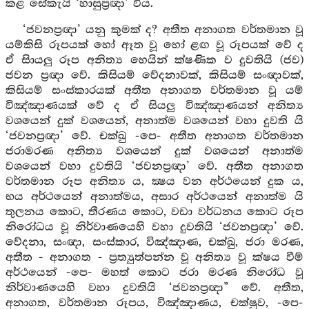
කළ සේකැයි ‘හාසුප්‍රඥා’ විය.
‘ජවනප්‍රඥා’ යනු කුමක් ද? අතීත අනාගත වර්තමාන වූ
යම්කිසි රූපයක් හෝ ඈත වූ හෝ ළඟ වූ රූපයක් වේ ද
ඒ සිායලු රූප අනිත්‍ය හෙයින් ක්ෂණික ව දුවතියි (ජව)
ජවන ප්‍රඥා වේ. කිසියම් වේදනාවක්, කිසියම් සංඥාවක්,
කිසියම් සංස්කාරයක් අතීත අනාගත වර්තමාන වූ යම්
විඤ්ඤාණයක් වේ ද ඒ සියලු විඤ්ඤාණයන් අනිත්‍ය
වශයෙන් දුක් වශයෙන්, අනාත්ම වශයෙන් වහා දුවති යි
‘ජවනප්‍රඥා’ වේ. චක්ඛු -පෙ- අතීත අනාගත වර්තමාන
ජරාමරණ අනිත්‍ය වශයෙන් දුක් වශයෙන් අනාත්ම
වශයෙන් වහා දුවතියි ‘ජවනප්‍රඥා’ වේ. අතීත අනාගත
වර්තමාන රූප අනිත්‍ය ය, ක්‍ෂය වන අර්ථයෙන් දුක ය,
භය අර්ථයෙන් අනාත්මය, අසාර අර්ථයෙන් අනාත්ම යි
තුලනය කොට, තීරණය කොට, වඩා වර්ධනය කොට රූප
නිරෝධය වූ නිර්වාණයෙහි වහා දුවතියි ‘ජවනප්‍රඥා’ වේ.
වේදනා, සංඥා, සංස්කාර, විඤ්ඤාණ, චක්ඛු, ජරා මරණ,
අතීත - අනාගත - ප්‍රත්‍යුත්පන්න වූ අනිත්‍ය වූ ක්ෂය වීම්
අර්ථයෙන් -පෙ- මහත් කොට ජරා මරණ නිරෝධ වූ
නිර්වාණයෙහි වහා දුවතියි ‘ජවනප්‍රඥා” වේ. අතීත,
අනාගත, වර්තමාන රූපය, විඤ්ඤාණය, චක්ෂුව, -පෙ-