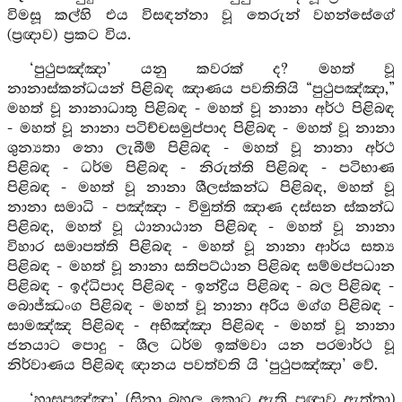
විමසූ කල්හි එය විසඳන්නා වූ තෙරුන් වහන්සේගේ
(ප්‍රඥාව) ප්‍රකට විය.
‘පුථුපඤ්ඤා’ යනු කවරක් ද? මහත් වූ
නානාස්කන්ධයන් පිළිබඳ ඤාණය පවතිතියි “පුථුපඤ්ඤා,”
මහත් වූ නානාධාතු පිළිබඳ - මහත් වූ නානා අර්ථ පිළිබඳ
- මහත් වූ නානා පටිච්චසමුප්පාද පිළිබඳ - මහත් වූ නානා
ශුන්‍යතා නො ලැබීම් පිළිබඳ - මහත් වූ නානා අර්ථ
පිළිබඳ - ධර්ම පිළිබඳ - නිරුත්ති පිළිබඳ - පටිභාණ
පිළිබඳ - මහත් වූ නානා ශීලස්කන්ධ පිළිබඳ, මහත් වූ
නානා සමාධි - පඤ්ඤා - විමුත්ති ඤාණ දස්සන ස්කන්ධ
පිළිබඳ, මහත් වූ ඨානාඨාන පිළිබඳ - මහත් වූ නානා
විහාර සමාපත්ති පිළිබඳ - මහත් වූ නානා ආර්ය සත්‍ය
පිළිබඳ - මහත් වූ නානා සතිපට්ඨාන පිළිබඳ සම්මප්පධාන
පිළිබඳ - ඉද්ධිපාද පිළිබඳ - ඉන්ද්‍රිය පිළිබඳ - බල පිළිබඳ -
බොජ්ඣංග පිළිබඳ - මහත් වූ නානා අරිය මග්ග පිළිබඳ -
සාමඤ්ඤ පිළිබඳ - අභිඤ්ඤා පිළිබඳ - මහත් වූ නානා
ජනයාට පොදු - ශීල ධර්ම ඉක්මවා යන පරමාර්ථ වූ
නිර්වාණය පිළිබඳ ඥානය පවත්වති යි ‘පුථුපඤ්ඤා’ වේ.
‘හාසුපඤ්ඤා’ (සිනා බහුල කොට ඇති ප්‍රඥාව ඇත්තා)