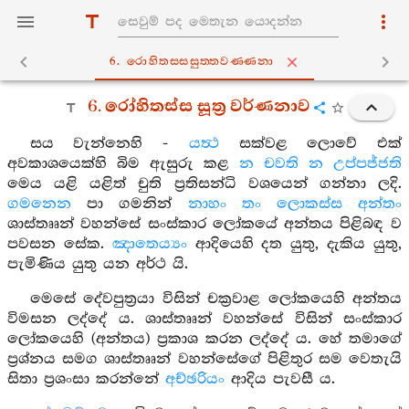
6. රොහිතස‍්සසුත‍්තවණ‍්ණනා
6. රෝහිතස්ස සූත්‍ර වර්ණනාව
සය වැන්නෙහි -
යත්‍ථ
සක්වළ ලොවේ එක්
අවකාශයෙක්හි බිම ඇසුරු කළ
න චවති න උප්පජ්ජති
මෙය යළි යළිත් චුති ප්‍රතිසන්ධි වශයෙන් ගන්නා ලදි.
ගමනෙන
පා ගමනින්
නාහං තං ලොකස්ස අන්තං
ශාස්තෲන් වහන්සේ සංස්කාර ලෝකයේ අන්තය පිළිබඳ ව
පවසන සේක.
ඤාතෙය්‍යං
ආදියෙහි දත යුතු, දැකිය යුතු,
පැමිණිය යුතු යන අර්ථ යි.
මෙසේ දේවපුත්‍රයා විසින් චක්‍රවාළ ලෝකයෙහි අන්තය
විමසන ලද්දේ ය. ශාස්තෲන් වහන්සේ විසින් සංස්කාර
ලෝකයෙහි (අන්තය) ප්‍රකාශ කරන ලද්දේ ය. හේ තමාගේ
ප්‍රශ්නය සමග ශාස්තෲන් වහන්සේගේ පිළිතුර සම වෙතැයි
සිතා ප්‍රශංසා කරන්නේ
අච්ඡරියං
ආදිය පැවසී ය.