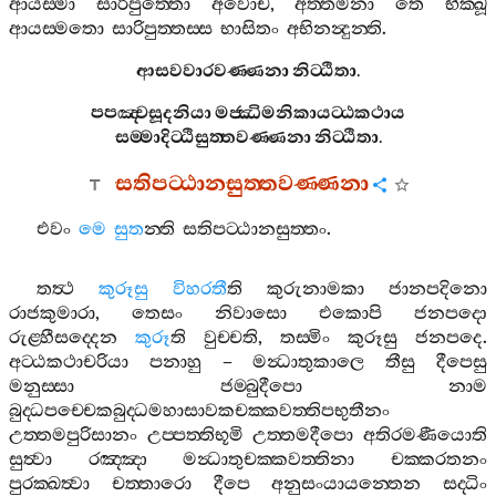
ආයස‍්මා
සාරිපුත‍්තො
අවොච
,
අත‍්තමනා
තෙ
භික‍්ඛූ
ආයස‍්මතො
සාරිපුත‍්තස‍්ස
භාසිතං
අභිනන්‍දුන‍්ති
.
ආසවවාරවණ‍්ණනා
නිට‍්ඨිතා
.
පපඤ‍්චසූදනියා
මජ‍්ඣිමනිකායට‍්ඨකථාය
සම‍්මාදිට‍්ඨිසුත‍්තවණ‍්ණනා
නිට‍්ඨිතා
.
සතිපට‍්ඨානසුත‍්තවණ‍්ණනා
එවං
මෙ
සුත
න‍්ති
සතිපට‍්ඨානසුත‍්තං
.
තත්‍ථ
කුරූසු
විහරතී
ති
කුරුනාමකා
ජානපදිනො
රාජකුමාරා
,
තෙසං
නිවාසො
එකොපි
ජනපදො
රුළ‍්හීසද‍්දෙන
කුරූ
ති
වුච‍්චති
,
තස‍්මිං
කුරූසු
ජනපදෙ
.
අට‍්ඨකථාචරියා
පනාහු
–
මන්‍ධාතුකාලෙ
තීසු
දීපෙසු
මනුස‍්සා
ජම‍්බුදීපො
නාම
බුද‍්ධපච‍්චෙකබුද‍්ධමහාසාවකචක‍්කවත‍්තිපභුතීනං
උත‍්තමපුරිසානං
උප‍්පත‍්තිභූමි
උත‍්තමදීපො
අතිරමණීයොති
සුත්‍වා
රඤ‍්ඤා
මන්‍ධාතුචක‍්කවත‍්තිනා
චක‍්කරතනං
පුරක‍්ඛත්‍වා
චත‍්තාරො
දීපෙ
අනුසංයායන‍්තෙන
සද‍්ධිං