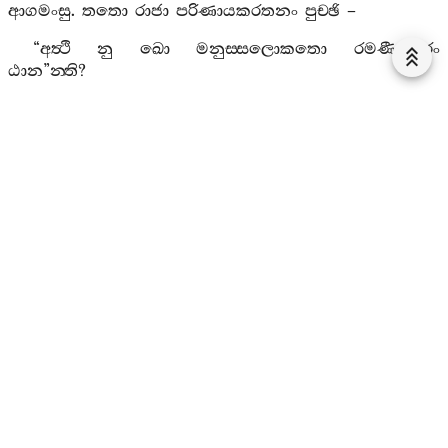
ආගමංසු
.
තතො
රාජා
පරිණායකරතනං
පුච‍්ඡි
–
“
අත්‍ථි
නු
ඛො
මනුස‍්සලොකතො
රමණීයතරං
ඨාන
”
න‍්ති
?
“
කස‍්මා
දෙව
එවං
භණසි
?
“
කිං
න
පස‍්සසි
චන්‍දිමසූරියානං
ආනුභාවං
?
“
නනු
එතෙසං
ඨානං
ඉතො
රමණීයතර
”
න‍්ති
?
රාජා
චක‍්කරතනං
පුරක‍්ඛත්‍වා
තත්‍ථ
අගමාසි
.
චත‍්තාරො
මහාරාජානො
“
මන්‍ධාතුමහාරාජා
ආගතො
”
ති
සුත්‍වාව
“
මහිද‍්ධිකො
මහානුභාවො
රාජා
න
සක‍්කා
යුද‍්ධෙන
පටිබාහිතු
”
න‍්ති
සකරජ‍්ජං
නිය්‍යාතෙසුං
.
සො
තං
ගහෙත්‍වා
පුන
පුච‍්ඡි
– “
අත්‍ථි
නු
ඛො
ඉතො
රමණීයතරං
ඨාන
”
න‍්ති
.
අථස‍්ස
තාවතිංසභවනං
කථයිංසු
–
“
තාවතිංසභවනං
,
දෙව
,
රමණීයතරං
,
තත්‍ථ
සක‍්කස‍්ස
දෙවරඤ‍්ඤො
ඉමෙ
චත‍්තාරො
මහාරාජානො
පරිචාරකා
දොවාරිකභූමියං
තිට‍්ඨන‍්ති
.
සක‍්කො
දෙවරාජා
මහිද‍්ධිකො
මහානුභාවො
.
තස‍්සිමානි
පන
උපභොගට‍්ඨානානි
,
යොජනසහස‍්සුබ‍්බෙධො
වෙජයන‍්තපාසාදො
,