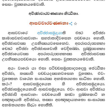
සෙසං
වුත‍්තනයමෙවාති
.
අවිජ‍්ජාවාරවණ‍්ණනා
නිට‍්ඨිතා
.
ආසවවාරවණ‍්ණනා
ආසවවාරෙ
අවිජ‍්ජාසමුදයා
ති
එත්‍ථ
අවිජ‍්ජා
කාමාසවභවාසවානං
සහජාතාදිවසෙන
පච‍්චයො
හොති
.
අවිජ‍්ජාසවස‍්ස
උපනිස‍්සයවසෙනෙව
.
අපරාපරුප‍්පන‍්නා
චෙත්‍ථ
අවිජ‍්ජා
අවිජ‍්ජාසවොති
වෙදිතබ‍්බා
.
පුබ‍්බුප‍්පන‍්නා
අවිජ‍්ජායෙවස‍්ස
අපරාපරුප‍්පන‍්නස‍්ස
අවිජ‍්ජාසවස‍්ස
උපනිස‍්සයපච‍්චයො
හොති
.
සෙසං
වුත‍්තනයමෙවාති
.
අයං
වාරො
යා
එසා
පටිච‍්චසමුප‍්පාදපදෙසු
ජෙට‍්ඨිකා
අවිජ‍්ජා
,
තස‍්සාපි
පච‍්චයදස‍්සනවසෙන
වුත‍්තො
.
එවං
වුත‍්තෙන
වාරෙන
සංසාරස‍්ස
අනමතග‍්ගතා
සාධිතා
හොති
.
කථං
?
ආසවසමුදයෙන
හි
අවිජ‍්ජාසමුදයො
.
අවිජ‍්ජාසමුදයෙනාපි
ආසවසමුදයො
.
එවං
ආසවා
අවිජ‍්ජාය
අවිජ‍්ජාපි
ආසවානං
පච‍්චයොති
කත්‍වා
පුබ‍්බකොටි
න
පඤ‍්ඤායති
අවිජ‍්ජාය
,
තස‍්සා
අපඤ‍්ඤායනතො
සංසාරස‍්ස
අනමතග‍්ගතා
සිද‍්ධා
හොතීති
.