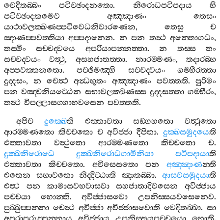
වෙදිතබ‍්බං
පටිච‍්ඡාදනතො
.
නිරොධපටිපදාය
හි
පටිච‍්ඡාදකමෙව
අඤ‍්ඤාණං
තෙසං
යාථාවලක‍්ඛණප‍්පටිවෙධනිවාරණෙන
,
තෙසු
ච
ඤාණප‍්පවත‍්තියා
අප‍්පදානෙන
.
න
පන
තත්‍ථ
අන‍්තොගධං
,
තස‍්මිං
සච‍්චද‍්වයෙ
අපරියාපන‍්නත‍්තා
.
න
තස‍්ස
තං
සච‍්චද‍්වයං
වත්‍ථු
,
අසහජාතත‍්තා
.
නාරම‍්මණං
,
තදාරබ‍්භ
අප‍්පවත‍්තනතො
.
පච‍්ඡිමඤ‍්හි
සච‍්චද‍්වයං
ගම‍්භීරත‍්තා
දුද‍්දසං
,
න
චෙත්‍ථ
අන්‍ධභූතං
අඤ‍්ඤාණං
පවත‍්තති
.
පුරිමං
පන
වඤ‍්චනියට‍්ඨෙන
සභාවලක‍්ඛණස‍්ස
දුද‍්දසත‍්තා
ගම‍්භීරං
,
තත්‍ථ
විපල‍්ලාසග‍්ගාහවසෙන
පවත‍්තති
.
අපිච
දුක‍්ඛෙ
ති
එත‍්තාවතා
සඞ‍්ගහතො
වත්‍ථුතො
ආරම‍්මණතො
කිච‍්චතො
ච
අවිජ‍්ජා
දීපිතා
.
දුක‍්ඛසමුදයෙ
ති
එත‍්තාවතා
වත්‍ථුතො
ආරම‍්මණතො
කිච‍්චතො
ච
.
දුක‍්ඛනිරොධෙ
දුක‍්ඛනිරොධගාමිනියා
පටිපදායා
ති
එත‍්තාවතා
කිච‍්චතො
.
අවිසෙසතො
පන
අඤ‍්ඤාණ
න‍්ති
එතෙන
සභාවතො
නිද‍්දිට‍්ඨාති
ඤාතබ‍්බා
.
ආසවසමුදයා
ති
එත්‍ථ
පන
කාමාසවභවාසවා
සහජාතාදිවසෙන
අවිජ‍්ජාය
පච‍්චයා
හොන‍්ති
.
අවිජ‍්ජාසවො
උපනිස‍්සයවසෙනෙව
.
පුබ‍්බුප‍්පන‍්නා
චෙත්‍ථ
අවිජ‍්ජා
අවිජ‍්ජාසවොති
වෙදිතබ‍්බා
.
සා
අපරාපරුප‍්පන‍්නාය
අවිජ‍්ජාය
උපනිස‍්සයපච‍්චයො
හොති
.