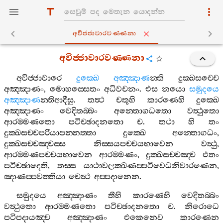
අවිජ‍්ජාවාරවණ‍්ණනා
අවිජ‍්ජාවාරවණ‍්ණනා
අවිජ‍්ජාවාරෙ
දුක‍්ඛෙ
අඤ‍්ඤාණ
න‍්ති
දුක‍්ඛසච‍්චෙ
අඤ‍්ඤාණං
,
මොහස‍්සෙතං
අධිවචනං
.
එස
නයො
සමුදයෙ
අඤ‍්ඤාණ
න‍්තිආදීසු
.
තත්‍ථ
චතූහි
කාරණෙහි
දුක‍්ඛෙ
අඤ‍්ඤාණං
වෙදිතබ‍්බං
අන‍්තොගධතො
වත්‍ථුතො
ආරම‍්මණතො
පටිච‍්ඡාදනතො
ච
.
තථා
හි
තං
දුක‍්ඛසච‍්චපරියාපන‍්නත‍්තා
දුක‍්ඛෙ
අන‍්තොගධං
,
දුක‍්ඛසච‍්චඤ‍්චස‍්ස
නිස‍්සයපච‍්චයභාවෙන
වත්‍ථු
,
ආරම‍්මණපච‍්චයභාවෙන
ආරම‍්මණං
,
දුක‍්ඛසච‍්චඤ‍්ච
එතං
පටිච‍්ඡාදෙති
,
තස‍්ස
යාථාවලක‍්ඛණප‍්පටිවෙධනිවාරණෙන
,
ඤාණප‍්පවත‍්තියා
චෙත්‍ථ
අප‍්පදානෙන
.
සමුදයෙ
අඤ‍්ඤාණං
තීහි
කාරණෙහි
වෙදිතබ‍්බං
වත්‍ථුතො
ආරම‍්මණතො
පටිච‍්ඡාදනතො
ච
.
නිරොධෙ
පටිපදායඤ‍්ච
අඤ‍්ඤාණං
එකෙනෙව
කාරණෙන