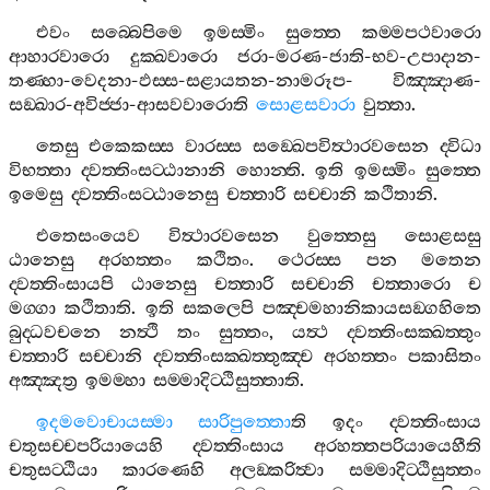
එවං
සබ‍්බෙපිමෙ
ඉමස‍්මිං
සුත‍්තෙ
කම‍්මපථවාරො
ආහාරවාරො
දුක‍්ඛවාරො
ජරා
-
මරණ
-
ජාති
-
භව
-
උපාදාන
-
තණ‍්හා
-
වෙදනා
-
ඵස‍්ස
-
සළායතන
-
නාමරූප
-
විඤ‍්ඤාණ
-
සඞ‍්ඛාර
-
අවිජ‍්ජා
-
ආසවවාරොති
සොළසවාරා
වුත‍්තා
.
තෙසු
එකෙකස‍්ස
වාරස‍්ස
සඞ‍්ඛෙපවිත්‍ථාරවසෙන
ද‍්විධා
විභත‍්තා
ද‍්වත‍්තිංසට‍්ඨානානි
හොන‍්ති
.
ඉති
ඉමස‍්මිං
සුත‍්තෙ
ඉමෙසු
ද‍්වත‍්තිංසට‍්ඨානෙසු
චත‍්තාරි
සච‍්චානි
කථිතානි
.
එතෙසංයෙව
විත්‍ථාරවසෙන
වුත‍්තෙසු
සොළසසු
ඨානෙසු
අරහත‍්තං
කථිතං
.
ථෙරස‍්ස
පන
මතෙන
ද‍්වත‍්තිංසායපි
ඨානෙසු
චත‍්තාරි
සච‍්චානි
චත‍්තාරො
ච
මග‍්ගා
කථිතාති
.
ඉති
සකලෙපි
පඤ‍්චමහානිකායසඞ‍්ගහිතෙ
බුද‍්ධවචනෙ
නත්‍ථි
තං
සුත‍්තං
,
යත්‍ථ
ද‍්වත‍්තිංසක‍්ඛත‍්තුං
චත‍්තාරි
සච‍්චානි
ද‍්වත‍්තිංසක‍්ඛත‍්තුඤ‍්ච
අරහත‍්තං
පකාසිතං
අඤ‍්ඤත්‍ර
ඉමම‍්හා
සම‍්මාදිට‍්ඨිසුත‍්තාති
.
ඉදමවොචායස‍්මා
සාරිපුත‍්තො
ති
ඉදං
ද‍්වත‍්තිංසාය
චතුසච‍්චපරියායෙහි
ද‍්වත‍්තිංසාය
අරහත‍්තපරියායෙහීති
චතුසට‍්ඨියා
කාරණෙහි
අලඞ‍්කරිත්‍වා
සම‍්මාදිට‍්ඨිසුත‍්තං