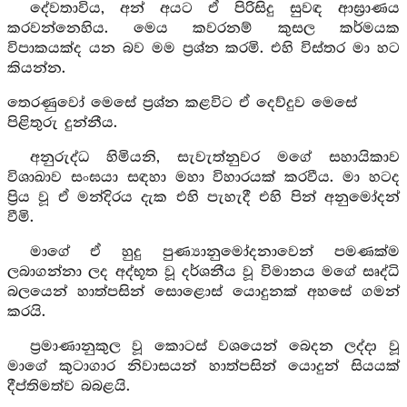
දේවතාවිය, අන් අයට ඒ පිරිසිදු සුවඳ ආඝ්‍රාණය
කරවන්නෙහිය. මෙය කවරනම් කුසල කර්මයක
විපාකයක්ද යන බව මම ප්‍රශ්න කරමි. එහි විස්තර මා හට
කියන්න.
තෙරණුවෝ මෙසේ ප්‍රශ්න කළවිට ඒ දෙව්දුව මෙසේ
පිළිතුරු දුන්නීය.
අනුරුද්ධ හිමියනි, සැවැත්නුවර මගේ සහායිකාව
විශාඛාව සංඝයා සඳහා මහා විහාරයක් කරවීය. මා හටද
ප්‍රිය වූ ඒ මන්දිරය දැක එහි පැහැදී එහි පින් අනුමෝදන්
වීමි.
මාගේ ඒ හුදු පුණ්‍යානුමෝදනාවෙන් පමණක්ම
ලබාගන්නා ලද අද්භූත වූ දර්ශනීය වූ විමානය මගේ සෘද්ධි
බලයෙන් හාත්පසින් සොළොස් යොදුනක් අහසේ ගමන්
කරයි.
ප්‍රමාණානුකුල වූ කොටස් වශයෙන් බෙදන ලද්දා වූ
මාගේ කුටාගාර නිවාසයන් හාත්පසින් යොදුන් සියයක්
දීප්තිමත්ව බබළයි.