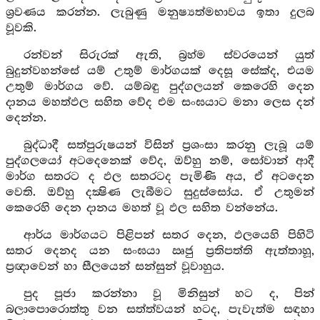
ශ්‍රවණය කරන්න. ලැබුණු මනුෂ්‍යත්මභාවය ඉතා දුලබ
වූවකි.
රන්වන් සිරුරක් ඇති, බ්‍රහ්ම ස්වරයෙන් යුත්
බුදුන්වහන්සේ යම් උතුම් මාර්ගයක් දෙසූ සේක්ද, එයම
උතුම් මාර්ගය වේ. යම්බඳු පුද්ගලයන් කෙරෙහි දෙන
දානය මහත්ඵල සහිත වේද එම සංඝයාට මනා ලෙස දන්
දෙන්න.
බුද්ධාදී සත්පුරුෂයන් විසින් ප්‍රශංසා කරනු ලැබූ යම්
පුද්ගලයෝ අටදෙනෙක් වේද, ඔව්හු නම්, සෝවාන් ආදී
මාර්ග සතරට ද ඵල සතරටද පැමිණි අය, ඒ අටදෙන
වෙති. ඔව්හු දක්‍ෂිණ ලැබීමට සුදුස්සෝය. ඒ උතුමන්
කෙරෙහි දෙන දානය මහත් වූ ඵල සහිත වන්නේය.
ආර්ය මාර්ගයට පිළිපන් සතර දෙන, ඵලයෙහි පිහිටි
සතර දෙනද යන සංඝයා ඍජු ප්‍රතිපත්ති ඇත්තාහූ,
ප්‍රඥාවෙන් හා සීලයෙන් සන්සුන් වූවාහුය.
පුද පූජා කරන්නා වූ මිනිසුන් හට ද, පින්
බලාපොරොත්තු වන සත්ත්වයන් හටද, පැවැත්ම සඳහා