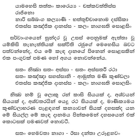
යාමහෙසි තත්තං කාරෙය්‍ය - චක්කවත්තිස්ස
රාජිනො
නාරි සබ්බංග කල්‍යාණි - භත්තුච්චානොම දස්සිකා
එතස්ස කඤ්ජික දානස්ස - කලං නාගඝති සොළසිං
සර්වාංගයෙන් සුන්දර වූ උසස් පෙනුමක් ඇත්තා වූ
යම්කිසි තැනැත්තියක් සක්විති රජුගේ මෙහෙසිය බවට
පත්වන්නේද, එය මේ කැඳ දානයේ පිනෙන් සොළසකින්
එක පංගුවක් පමණ හෝ අගය නොවන්නේය.
සතං නික්‍ඛා සතං අස්සා - සතං අස්සතරී රථා
සතං කඤ්ඤා සහස්සානි - ආමුත්ත මණි කුණ්ඩලා
එතස්ස කඤ්ජික දානස්ස - කලං නාගඝති සොලසිං
නික්‍ඛ නම් වූ ලොකු රන් කාසි සියයක් ද, අශ්වයන්
සියයක් ද, අශ්වතරයින් යෙදූ රථ සියයක් ද, මාණික්‍යමය
කුණ්ඩලාභරණ පැළඳගත් කන්‍යාවන් සියක් දහසක්ද යන
මේ සියල්ල මේ කැඳ දානමය පින්කමෙන් දහසයෙන් එක්
කොටසක් පමණවත් නොවටී.
සතං හෙමවතා නාගා - ඊසා දන්තා උරූළහවං