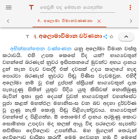
4. අලොමා විමානවණ‍්ණනා
4. අලොමාවිමාන වර්ණනා
අභික්කන්තෙන වණ්ණෙන
යනු අලෝමා විමාන වස්තු
කථාවයි. එහි උපත කෙසේ වීද යත්? භාග්‍යවතුන්
වහන්සේ බරණැස් නුවර ඉසිපතනයේ මුවන්ට අභය දානය
දුන් තැන වැඩ වසද්දී එක් දවසක් උදය කාලයේ හැඳ
පොරවා බරණැස් නුවරට පිඬු පිණිස වැඩමවූහ. එහිදී
අලෝමා නම් වූ එක් දුප්පත් ස්ත්‍රියක් භාග්‍යවතුන් දැක
පැහැදුණු සිතින් යුතුව පිදිය යුතු කිසිවක් නොතිබුණු
බැවින් ඉතා සුළු දෙයක් වුවත් භාග්‍යවතුන් වහන්සේට
පූජා කළත් මහත්ඵල මහානිසංස වන බව අදහා දුර්වර්ණ
වූ ලුණු නැති කොමු පිඬු පිළිගැන්වූවාය. භාග්‍යවතුන්
වහන්සේ ද පිළිගත්හ. ඕ තොමෝ ඒ දානය අරමුණු කොට
සොම්නස උපදවා මද කලක් ආයු විඳ පරලොව සැපත්ව
තව්තිසා දෙව්ලොව උපන්නීය. මහ මුගලන් තෙරුන්
දෙව්ලොව චාරිකා කරද්දී මෙම දෙවඟන හමු වී මෙසේ