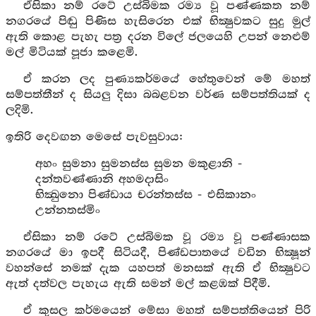
ඒසිකා නම් රටේ උස්බිමක රම්‍ය වූ පණ්ණකත නම්
නගරයේ පිඬු පිණිස හැසිරෙන එක් භික්‍ෂුවකට සුදු මුල්
ඇති කොළ පැහැ පත්‍ර දරන විලේ ජලයෙහි උපන් නෙළුම්
මල් මිටියක් පූජා කළෙමි.
ඒ කරන ලද පුණ්‍යකර්මයේ හේතුවෙන් මේ මහත්
සම්පත්තීන් ද සියලු දිසා බබළවන වර්ණ සම්පත්තියක් ද
ලදිමි.
ඉතිරි දෙවඟන මෙසේ පැවසුවාය:
අහං සුමනා සුමනස්ස සුමන මකුළානි -
දන්තවණ්ණානි අහමදාසිං
භික්‍ඛුනො පිණ්ඩාය චරන්තස්ස - එසිකානං
උන්නතස්මිං
ඒසිකා නම් රටේ උස්බිමක වූ රම්‍ය වූ පණ්ණාසක
නගරයේ මා ඉපදී සිටියදී, පිණ්ඩපාතයේ වඩින භික්‍ෂූන්
වහන්සේ නමක් දැක යහපත් මනසක් ඇති ඒ භික්‍ෂුවට
ඇත් දත්වල පැහැය ඇති සමන් මල් කළඹක් පිදීමි.
ඒ කුසල කර්මයෙන් මේසා මහත් සම්පත්තියෙන් පිරි