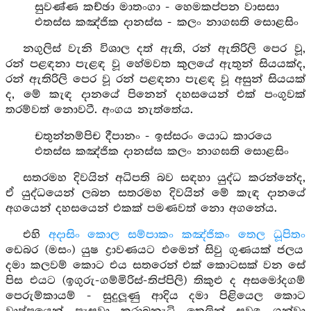
සුවණ්ණ කච්ඡා මාතංගා - හෙමකප්පන වාසසා
එතස්ස කඤ්ජික දානස්ස - කලං නාගඝති සොළසිං
නගුලිස් වැනි විශාල දත් ඇති, රන් ඇතිරිලි පෙර වූ,
රන් පළඳනා පැළඳ වූ හේමවත කුලයේ ඇතුන් සියයක්ද,
රන් ඇතිරිලි පෙර වූ රන් පළඳනා පැළඳ වූ අසුන් සියයක්
ද, මේ කැඳ දානයේ පිනෙන් දහසයෙන් එක් පංගුවක්
තරම්වත් නොවටී. අංගය නැත්තේය.
චතුන්නම්පිච දීපානං - ඉස්සරං යොධ කාරයෙ
එතස්ස කඤ්ජික දානස්ස කලං නාගඝති සොළසිං
සතරමහ දිවයින් අධිපති බව සඳහා යුද්ධ කරන්නේද,
ඒ යුද්ධයෙන් ලබන සතරමහ දිවයින් මේ කැඳ දානයේ
අගයෙන් දහසයෙන් එකක් පමණවත් නො අගනේය.
එහි
අදාසිං කොල සම්පාකං කඤ්ජිකං තෙල ධූපිතං
ඩෙබර (මසං) යුෂ ද්‍රාවණයට එමෙන් සිවු ගුණයක් ජලය
දමා කලවම් කොට එය සතරෙන් එක් කොටසක් වන සේ
පිස එයට (ඉගුරු-ගම්මිරිස්-තිප්පිලි) තිකුළු ද අසමෝදගම්
පෙරුම්කායම් - සුදුලූණු ආදිය දමා පිළියෙල කොට