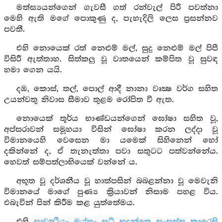
මත්ස්‍යයන්ගෙන් ගැවසී ගත් රන්වැල් පිරී පවත්නා
මෙහි ඇති මගේ පොකුණු ද, පැහැදිලි ලෙස ප්‍රසන්නව
පවතී.
එහි නොයෙක් රත් නෙළුම් මල්, සුදු නෙළුම් මල් පිපී
විසිරී ඇත්තාහ. සිත්කලු වූ වාතයෙන් කම්පිත වූ සුවඳ
හමා ගෙන යයි.
දඹ, කොස්, තල්, පොල් ආදී නානා වෘක්‍ෂ වර්ග සහිත
උයන්වතු නිවාස සීමාව තුළම රෝපිත වී ඇත.
නොයෙක් තූර්ය භාණ්ඩයන්ගෙන් ඝෝෂා සහිත වූ,
අප්සරාවන් සමූහයා විසින් ඝෝෂා කරන ලද්දා වූ
විමානයෙහි වෙසෙන මා යමෙක් සිහිනෙන් හෝ
දකින්නේ ද, ඒ තැනැත්තා පවා සතුටට පත්වන්නේය.
හෙවත් සම්පත්ලාභියෙක් වන්නේ ය.
අභූත වූ දර්ශනීය වූ හාත්පසින් බබළන්නා වූ මෙවැනි
විමානයේ මාගේ පුණ්‍ය ක්‍රියාවන් නිසාම පහළ විය.
එබැවින් පින් කිරීම කළ යුත්තේමය.
එහි
සාවත්‍ථියං මය්හං සධී භදන්තෙ සංඝස්ස කාරෙසි