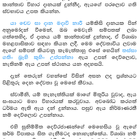
කාන්තාව විහාර දානයක් දුන්නීද, ඇයගේ පරලොව ගති
ස්වභාවය උපත කියන්න.
යා චෙව සා
දාන මදාවි නාරී
යම්කිසි දානයක පින්
අනුමෝදන් වීමෙන්, ඔබ මෙවැනි සම්පතක් ලබා
ගත්තෙහිද, ඒ දානය යම් කාන්තාවක් දුන්නාද, ඒ විශාඛා
මහළපාසිකාව සඳහා කියන ලදී. මෙම දේවතාවිය ලවාම
ඇගේ සම්පත් කියවනු කැමැත්තාහු එසේ හෙයින්
තස්සා
ගතිං බ්‍රෑහි කුහිං උප්පන්නා
ඇය උපන් දෙව්ලොව,
නැතිනම් ඇය උපන් ස්ථානය යන අදහසයි.
දැන් තෙරුන් වහන්සේ විසින් අසන ලද ප්‍රශ්නයට
පිළිතුරු දෙන දේවතා වූ මෙසේ කීවාය.
ස්වාමීනි, යම් තැනැත්තියක් මාගේ මිතුරිය වූවාද, ඇය
සංඝයාට මහා විහාරයක් කරවූවාය. අවබෝධ කරගත්
ධර්මය ඇති ඇය දන් දුන්නාය. පසුව ඇය නිර්මාණරතී
නම් දෙව්ලොව උපන්නාය.
එහි සුනිම්මිත දෙව්රජාණන්ගේ මෙහෙසිය වූ ඇගේ
කර්ම විපාකය සිත ගැනීමටද නොහැක්කේය. විශාඛා නම්