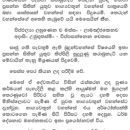
වාෂ්පයෙන් පැසවා කරාබුනැටි තෙලින් සුවඳ ගන්වා
ප්‍රසන්න සිතින් යුතුව භාග්‍යවතුන් වහන්සේ පාත්‍රයෙහි
බහා ශාස්තෲන් වහන්සේ සඳහා පිදුයෙමි. තෙරුන්
වහන්සේගේ අතෙහි තැබුවේ යයි මෙසෙයින් කීහ.
පිප්ඵල්‍යා ලඝුණෙන ච මස්සං - ලාමඤ්ජකෙනච
අදාසිං උජුභූතස්මිං - විප්පසන්නෙන චෙතසා
සෘජු ගති පැවතුම් ඇති බුදුන්වහන්සේ විෂයෙහි ඉතා
ප්‍රසන්න සිතින් යුතුව තිප්පිලි සුදුලූණු කරාබුනැටි යන
මේවායින් තැනූ මිශ්‍රණයක් පිදුවෙමි.
සෙස්ස පෙර කියන ලද පරිදිම වේ.
මෙසේ ඒ දේවතාවිය විසින් රැස්කරන ලද පුණ්‍ය
කර්මයන් පැහැදිලි කළ කල්හි ආයුෂ්මත් මහ මුගලන්
තෙරණුවෝ පිරිවර සහිත වූ ඇයට දහම් දෙසා
මිනිස්ලොවට පැමිණ ඒ පුවත භාග්‍යවතුන් වහන්සේට
දැන්වූහ. භාග්‍යවතුන් වහන්සේ එය අර්ථෝත්පත්ති
කොටගෙන පැමිණ සිටි පිරිසට දහම් දෙසූහ. ධර්ම
දේශනාව මහජනතාවට ඉතා ප්‍රයෝජනවත් විය.