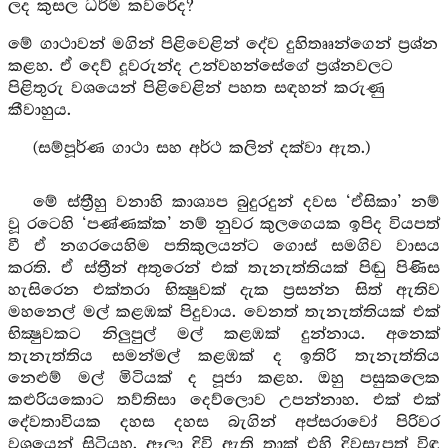
ලද කුසල ධර්ම කවරේද?
මේ ගාථාවන් මගින් පිළිවෙළින් දේව දුහිතෲන්ගෙන් ප්‍රශ්න
කළහ. ඒ දෙව් දූවරුන්ද උන්වහන්සේගේ ප්‍රශ්නවලට
පිළිතුරු වශයෙන් පිළිවෙළින් පහත සඳහන් කරුණු
කීවාහුය.
(සම්පූර්ණ ගාථා සහ අර්ථ කලින් දක්වා ඇත.)
මේ ස්ත්‍රීහු වනාහි කාශ්‍යප බුදුරදුන් දවස ‘ඒසිකා’ නම්
වූ රටෙහි ‘පණ්ණක්ක’ නම් නුවර කුලගෙයක ඉපිද වියපත්
වී ඒ නගරයෙහිම පතිකුලයන්ට ගොස් සමගිව වාසය
කරති. ඒ ස්ත්‍රීන් අතුරෙන් එක් තැනැත්තියක් පිඬු පිණිස
හැසිරෙන එක්තරා භික්‍ෂුවක් දැක ප්‍රසන්න සිත් ඇතිව
මහනෙල් මල් කළඹක් පිදුවාය. වෙනත් තැනැත්තියක් එක්
භික්‍ෂුවකට නිලුපුල් මල් කළඹක් දුන්නාය. අනෙක්
තැනැත්තිය සමන්මල් කළඹක් ද ඉතිරි තැනැත්තිය
නෙළුම් මල් මිටියක් ද පූජා කළහ. ඔහු පසුකලෙක
කළුරියකොට තව්තිසා දෙව්ලොව උපන්නාහ. එක් එක්
දේවතාවියක දහස දහස බැගින් අප්සරාවෝ පිරිවර
වශයෙන් සිටියහ. ඈලා දිවි ඇති තාක් එහි දිවසැපත් විඳ