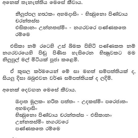
අනෙක් තැනැත්තිය මෙසේ කීවාය.
නීලුප්පල හත්‍ථකං අහමදාසිං - භික්‍ඛුනො පිණ්ඩාය
චරන්තස්ස
එසිකානං උන්නතස්මිං - නගරවරෙ පණ්ණකතෙ
රම්මෙ
එසිකා නම් රටෙහි උස් බිමක පිහිටි පණ්ණකත නම්
නගරවරයෙහි පිඬු පිණිස හැසිරෙන භික්‍ෂුවකට මම
නිලුපුල් මල් මිටියක් පූජා කළෙමි.
ඒ කුසල කර්මයෙන් මේ සා මහත් සම්පත්තියක් ද,
සියලු දිසා බබුළුවන වර්ණ සම්පත්තියක් ද ලදිමි.
අනෙක් දෙවඟන මෙසේ කීවාය.
ඔදාත මූලකං හරිත පත්තං - උදකස්මිං පරෙජාතං
අහමදාසිං
භික්‍ඛුනො පිණ්ඩාය චරන්තස්ස - එසිකානං
උන්නතස්මිං නගරවරෙ
පණ්ණකතෙ රම්මෙ