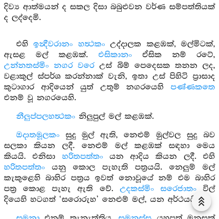
දිව්‍ය ආත්මයන් ද සකල දිසා බබුළුවන වර්ණ සම්පත්තියක්
ද ලද්දෙමි.
එහි
ඉන්‍දීවරානං හත්‍ථකං
උද්දාලක කළඹක්, මල්මිටක්,
ඇසළ මල් කළඹක්.
එසිකානං
ඒසික නම් රටේ,
උන්නතස්මිං නගර වරෙ
උස් බිම් පෙදෙසක තනන ලද,
වළාකුල් ස්පර්ශ කරන්නාක් වැනි, ඉතා උස් පිහිටි ප්‍රාසාද
කුටාගාර ආදියෙන් යුත් උතුම් නගරයෙහි
පණ්ණකතෙ
එනම් වූ නගරයෙහි.
නීලුප්පලහත්‍ථකං
නිලුපුල් මල් කළඹක්.
ඔදාතමූලකං
සුදු මුල් ඇති, නෙළුම් මුල්වල සුදු බව
සලකා කියන ලදී. නෙළුම් මල් කළඹක් සඳහා මෙය
කියයි. එනිසා
හරිතපත්තං
යන ආදිය කියන ලදී. එහි
හරිතපත්තං
යනු කොල පැහැති පත්‍රයයි. නෙලුම් මල්
කැකුළෙහි බාහිර පත්‍රය ඉවත් නොවූයේ නම් එම බාහිර
පත්‍ර කොළ පැහැ ඇති වේ.
උදකස්මිං සරෙජාතං
විල්
දියෙහි හටගත් ‘සරොරුහ’ නෙළුම් මල්, යන අර්ථයයි.
සුමනා
එනම් තැනැත්තිය,
සුමනස්ස
යහපත් මනසක්