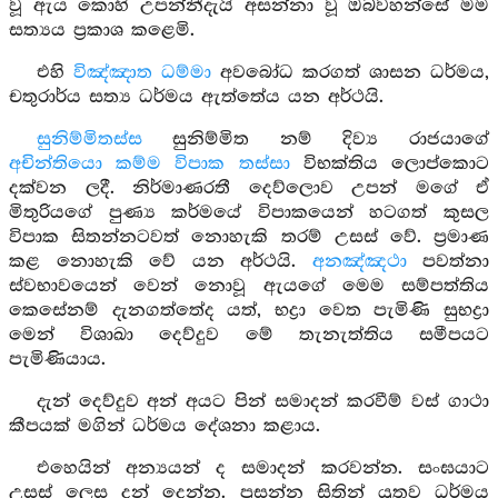
වූ ඇය කොහි උපන්නීදැයි අසන්නා වූ ඔබවහන්සේ මම
සත්‍යය ප්‍රකාශ කළෙමි.
එහි
විඤ්ඤාත ධම්මා
අවබෝධ කරගත් ශාසන ධර්මය,
චතුරාර්ය සත්‍ය ධර්මය ඇත්තේය යන අර්ථයි.
සුනිම්මිතස්ස
සුනිම්මිත නම් දිව්‍ය රාජයාගේ
අචින්තියො කම්ම විපාක තස්සා
විභක්තිය ලොප්කොට
දක්වන ලදී. නිර්මාණරතී දෙව්ලොව උපන් මගේ ඒ
මිතුරියගේ පුණ්‍ය කර්මයේ විපාකයෙන් හටගත් කුසල
විපාක සිතන්නටවත් නොහැකි තරම් උසස් වේ. ප්‍රමාණ
කළ නොහැකි වේ යන අර්ථයි.
අනඤ්ඤථා
පවත්නා
ස්වභාවයෙන් වෙන් නොවූ ඇයගේ මෙම සම්පත්තිය
කෙසේනම් දැනගත්තේද යත්, භද්‍රා වෙත පැමිණි සුභද්‍රා
මෙන් විශාඛා දෙව්දුව මේ තැනැත්තිය සමීපයට
පැමිණියාය.
දැන් දෙව්දුව අන් අයට පින් සමාදන් කරවීම් වස් ගාථා
කීපයක් මගින් ධර්මය දේශනා කළාය.
එහෙයින් අන්‍යයන් ද සමාදන් කරවන්න. සංඝයාට
උසස් ලෙස දන් දෙන්න. ප්‍රසන්න සිතින් යුතුව ධර්මය