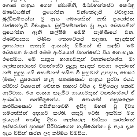
ගොස් පාත්‍රය ගෙන ස්වාමීනි, ඔබවහන්සේට කෙබඳු
ඖෂධයකින් ප්‍රයෝජන වන්නේදැයි විචාළාය.
බුද්ධිසම්පන්න වූ ඇය බෙහෙතින් ඇති ප්‍රයෝජන
වන්නේදැයි විචාළාය. බුද්ධිසම්පන්න වූ ඇය බෙහෙතින්
ප්‍රයෝජන ඇති කල්හිම මෙහි පැමිණියේ වන.
පිණ්ඩපාතය පිණිස නොවේයයි සලකා, කැඳකින්
ප්‍රයෝජන ඇතැයි ආනන්ද හිමියන් කී කල්හි ‘මේ
බෙහෙත මාගේ මෙම ආර්යයන් වහන්සේට විය නොහැක.
එසේමය. මේ පාත්‍රය භාග්‍යවතුන් වහන්සේගේය. මා
ලෝකනාථයන් වහන්සේට සුදුසු කැඳක් සපයා දෙන්නේ
නම් සුදුසු යයි සොම්නස් සහිත වී බුහුමන් උපදවා, ඩෙබර
(මසං) යුෂයෙන් කැඳ සකස්කොට පාත්‍රය පුරවා එයට
පරිවාර වශයෙන් වෙනත් ආහාර වර්ග ද පිළියෙල කොට
යැව්වාය. එය පානය කළවිට භාග්‍යවතුන් වහන්සේගේ ඒ
ආබාධය සන්සිඳුනේය. ඕ තොමෝ පසුකලෙක
කළුරියකොට තව්තිසාවෙහි ඉපිද මහත් වූ දිව්‍ය
සම්පත්තීන් අනුභව කරති. සතුටු වෙති. ඉක්බිති මහ
මුගලන් තෙරිඳු දිව්‍ය ලෝකවල චාරිකා කරන්නේ
අප්සරාවන් දහසක් පිරිවරාගෙන හැසිරෙන්නා වූ ඇය දැක
ඇය විසින් කරන ලද කර්මය විමසීය.