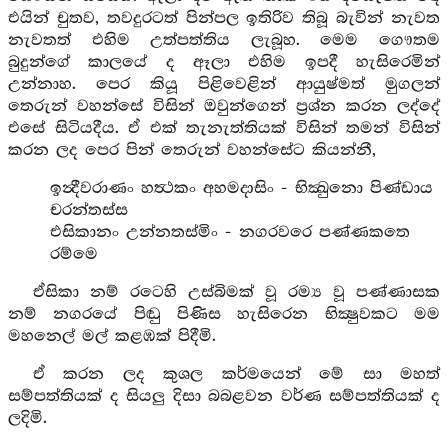
එයින් චුතව, තවදුරටත් පින්පල ඉතිරිව තිබූ බැවින් නැවත
නැවතත් එහිම උත්පත්තිය ලැබූහ. මෙම ගෞතම
බුදුන්ගේ කාලයේ ද ඈලා එහිම ඉපදී හැසිරෙමින්
උන්නාහ. පෙර කියූ පිළිවෙළින් ආයුෂ්මත් මුගලන්
තෙරුන් වහන්සේ විසින් ඔවුන්ගෙන් ප්‍රශ්න කරන ලද්දේ
එසේ සිටියදීය. ඒ එක් තැනැත්තියක් විසින් තමන් විසින්
කරන ලද පෙර පින් තෙරුන් වහන්සේට කියන්නී,
ඉන්‍දීවරාණං හත්‍ථකං අහමදාසිං - භික්‍ඛුනො පිණ්ඩාය
චරන්තස්ස
එසිකානං උන්නතස්මිං - නගරවරෙ පණ්ණකතෙ
රම්මෙ
ඒසිකා නම් රටෙහි උස්බිමක් වූ රම්‍ය වූ පණ්ණාසක
නම් නගරයේ පිඬු පිණිස හැසිරෙන භික්‍ෂුවකට මම
මහනෙල් මල් කළඹක් පිදීමි.
ඒ කරන ලද කුශල කර්මයෙන් මේ සා මහත්
සම්පත්තියක් ද සියලු දිසා බබළවන වර්ණ සම්පත්තියක් ද
ලදිමි.