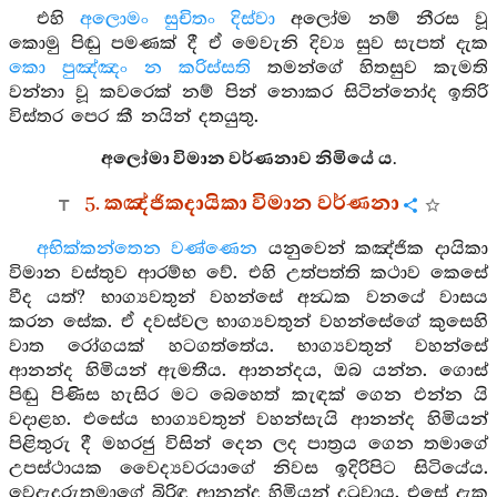
එහි
අලොමං සුචිතං දිස්වා
අලෝම නම් නීරස වූ
කොමු පිඬු පමණක් දී ඒ මෙවැනි දිව්‍ය සුව සැපත් දැක
කො පුඤ්ඤං න කරිස්සති
තමන්ගේ හිතසුව කැමති
වන්නා වූ කවරෙක් නම් පින් නොකර සිටින්නෝද ඉතිරි
විස්තර පෙර කී නයින් දතයුතු.
අලෝමා විමාන වර්ණනාව නිමියේ ය.
5. කඤ්ජිකදායිකා විමාන වර්ණනා
අභික්කන්තෙන වණ්ණෙන
යනුවෙන් කඤ්ජික දායිකා
විමාන වස්තුව ආරම්භ වේ. එහි උත්පත්ති කථාව කෙසේ
වීද යත්? භාග්‍යවතුන් වහන්සේ අන්‍ධක වනයේ වාසය
කරන සේක. ඒ දවස්වල භාග්‍යවතුන් වහන්සේගේ කුසෙහි
වාත රෝගයක් හටගත්තේය. භාග්‍යවතුන් වහන්සේ
ආනන්ද හිමියන් ඇමතීය. ආනන්දය, ඔබ යන්න. ගොස්
පිඬු පිණිස හැසිර මට බෙහෙත් කැඳක් ගෙන එන්න යි
වදාළහ. එසේය භාග්‍යවතුන් වහන්සැයි ආනන්ද හිමියන්
පිළිතුරු දී මහරජු විසින් දෙන ලද පාත්‍රය ගෙන තමාගේ
උපස්ථායක වෛද්‍යවරයාගේ නිවස ඉදිරිපිට සිටියේය.
වෙදැදුරුතුමාගේ බිරිඳ ආනන්ද හිමියන් දුටුවාය. එසේ දැක