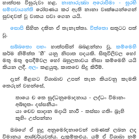
හාත්පස විසුරුවා හළ.
නානාරුක්‍ඛා අරොපිමා - සුරභි
සම්පවායන්ති
රෝපණය කර ඇති නානා වෘක්ෂයන්ගෙන්
සුවඳවත් වූ වාතය පවා ගෙන යයි.
සොපි
සිහින දකින ඒ තැනැත්තා.
විත්තො
සතුටට පත්
වූ.
සබ්බතො පභං
හාත්පසින් බබළන්නා වූ,
කම්මෙහි
කර්ම නිමිත්ත ‘හී’ යනු නිපාත පදයකි. සිතුවිලිවල හෝ
මතු මතු ඉපදීම්වල හෝ බහුලතාවය නිසා කම්මෙහි යයි
කියන ලදී.
අලං
කළයුතු, කාතවෙ සිදු කිරීම්.
දැන් මීළඟට විශාඛාව උපන් තැන කියවනු කැමති
තෙරුන් වහන්සේ,
තායෙ ච තෙ සුද්ධනුමොදනාය - ලද්ධං විමානං
අබ්භූතං දස්සනීයං
යා චෙව සාදාන මදායි නාරී - තස්සා ගතිං බ්‍රෑහි
කුහිං උප්පන්නා
ඔබගේ ඒ හුදු අනුමෝදනාවෙන් පමණක් ලබන ලද
විමානය ආශ්චර්යවත්ය. දැකුම්කළුය. යම් ඒ විශාඛා නම්