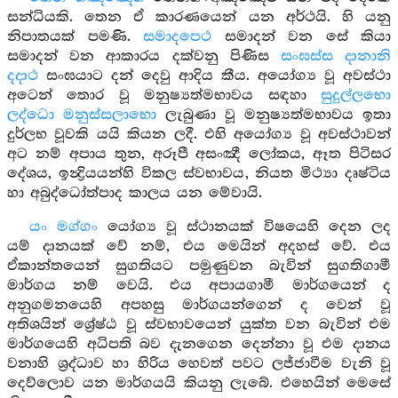
සන්ධියකි. තෙන ඒ කාරණයෙන් යන අර්ථයි. හි යනු
නිපාතයක් පමණි.
සමාදපෙථ
සමාදන් වන සේ කියා
සමාදන් වන ආකාරය දක්වනු පිණිස
සංඝස්ස
දානානි
දදාථ
සංඝයාට දන් දෙවු ආදිය කීය. අයෝග්‍ය වූ අවස්ථා
අටෙන් තොර වූ මනුෂ්‍යත්මභාවය සඳහා
සුදුල්ලභො
ලද්ධො මනුස්සලාභො
ලැබුණා වූ මනුෂ්‍යත්මභාවය ඉතා
දුර්ලභ වූවකි යයි කියන ලදී. එහි අයෝග්‍ය වූ අවස්ථාවන්
අට නම් අපාය තුන, අරූපී අසංඤී ලෝකය, ඈත පිටිසර
දේශය, ඉන්‍ද්‍රියයන්හි විකල ස්වභාවය, නියත මිථ්‍යා දෘෂ්ටිය
හා අබුද්ධෝත්පාද කාලය යන මේවායි.
යං මග්ගං
යෝග්‍ය වූ ස්ථානයක් විෂයෙහි දෙන ලද
යම් දානයක් වේ නම්, එය මෙයින් අදහස් වේ. එය
ඒකාන්තයෙන් සුගතියට පමුණුවන බැවින් සුගතිගාමී
මාර්ගය නම් වෙයි. එය අපායගාමී මාර්ගයෙන් ද
අනුගමනයෙහි අපහසු මාර්ගයන්ගෙන් ද වෙන් වූ
අතිශයින් ශ්‍රේෂ්ඨ වූ ස්වභාවයෙන් යුක්ත වන බැවින් එම
මාර්ගයෙහි අධිපති බව දැනගෙන දෙන්නා වූ එම දානය
වනාහි ශ්‍රද්ධාව හා හිරිය හෙවත් පවට ලජ්ජාවීම වැනි වූ
දෙව්ලොව යන මාර්ගයයි කියනු ලැබේ. එහෙයින් මෙසේ