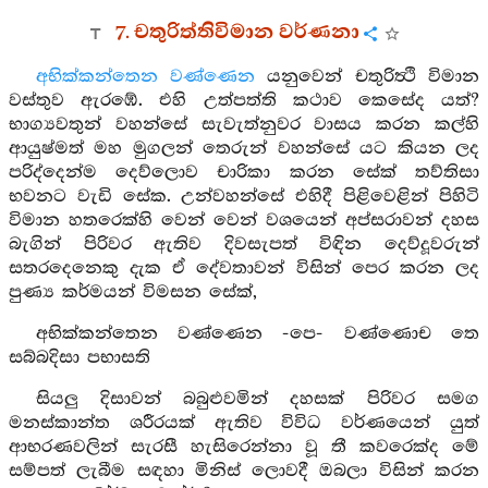
7. චතුරිත්තිවිමාන වර්ණනා
අභික්කන්තෙන වණ්ණෙන
යනුවෙන් චතුරිත්‍ථි විමාන
වස්තුව ඇරඹේ. එහි උත්පත්ති කථාව කෙසේද යත්?
භාග්‍යවතුන් වහන්සේ සැවැත්නුවර වාසය කරන කල්හි
ආයුෂ්මත් මහ මුගලන් තෙරුන් වහන්සේ යට කියන ලද
පරිද්දෙන්ම දෙව්ලොව චාරිකා කරන සේක් තව්තිසා
භවනට වැඩි සේක. උන්වහන්සේ එහිදී පිළිවෙළින් පිහිටි
විමාන හතරෙක්හි වෙන් වෙන් වශයෙන් අප්සරාවන් දහස
බැගින් පිරිවර ඇතිව දිවසැපත් විඳින දෙව්දූවරුන්
සතරදෙනෙකු දැක ඒ දේවතාවන් විසින් පෙර කරන ලද
පුණ්‍ය කර්මයන් විමසන සේක්,
අභික්කන්තෙන වණ්ණෙන -පෙ- වණ්ණොච තෙ
සබ්බදිසා පභාසති
සියලු දිසාවන් බබුළුවමින් දහසක් පිරිවර සමග
මනස්කාන්ත ශරීරයක් ඇතිව විවිධ වර්ණයෙන් යුත්
ආභරණවලින් සැරසී හැසිරෙන්නා වූ තී කවරෙක්ද මේ
සම්පත් ලැබීම සඳහා මිනිස් ලොවදී ඔබලා විසින් කරන