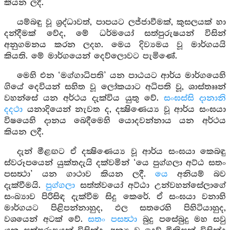
කියන ලදී.
යම්බඳු වූ ශ්‍රද්ධාවත්, පාපයට ලජ්ජාවීමක්, කුසලයක් හා
දන්දීමක් වේද, මේ ධර්මයෝ සත්පුරුෂයන් විසින්
අනුගමනය කරන ලදහ. මෙය දිව්‍යමය වූ මාර්ගයයි
කියති. මේ මාර්ගයෙන් දෙව්ලොවට පැමිණේ.
මෙහි එන ‘මග්ගාධිපති’ යන පාඨයට ආර්ය මාර්ගයෙහි
ගියේ දෙවියන් සහිත වූ ලෝකයාට අධිපති වූ, ශාස්තෲන්
වහන්සේ යන අර්ථය දැක්විය යුතු වේ.
සංඝස්සි දානානි
දදථා
යනාදියෙන් නැවත ද, දක්‍ෂිණෙය්‍ය වූ ආර්ය සංඝයා
විෂයෙහි දානය බෙදීමෙහි යොදවන්නාය යන අර්ථය
කියන ලදී.
දැන් මීළඟට ඒ දක්‍ෂිණෙය්‍ය වූ ආර්ය සංඝයා කෙබඳු
ස්වරූපයෙන් යුක්තදැයි දක්වමින් ‘යෙ පුග්ගලා අට්ඨ සතං
පසත්‍ථා’ යන ගාථාව කියන ලදී.
යෙ
අනියම් බව
දැක්වීමයි.
පුග්ගලා
සත්ත්වයෝ අට්ඨා උන්වහන්සේලාගේ
සංඛ්‍යාව පිරිසිඳ දැක්වීම සිදු කෙරේ. ඒ සංඝයා වනාහි
මාර්ගයට පිළිපන්නාහුද, ඵල සතරෙහි පිහිටියාහුද,
වශයෙන් අටක් වේ.
සතං පසත්‍ථා
බුදු පසේබුදු මහ සවු