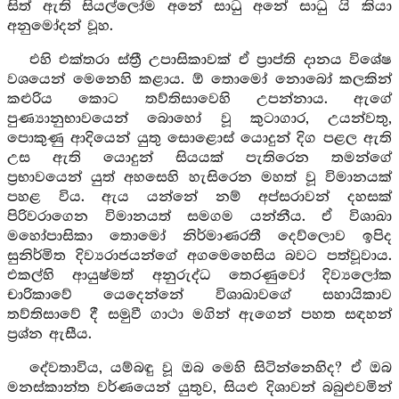
සිත් ඇති සියල්ලෝම අනේ සාධු අනේ සාධු යි කියා
අනුමෝදන් වූහ.
එහි එක්තරා ස්ත්‍රී උපාසිකාවක් ඒ ප්‍රාප්ති දානය විශේෂ
වශයෙන් මෙනෙහි කළාය. ඕ තොමෝ නොබෝ කලකින්
කළුරිය කොට තව්තිසාවෙහි උපන්නාය. ඇගේ
පුණ්‍යානුභාවයෙන් බොහෝ වූ කුටාගාර, උයන්වතු,
පොකුණු ආදියෙන් යුතු සොළොස් යොදුන් දිග පළල ඇති
උස ඇති යොදුන් සියයක් පැතිරෙන තමන්ගේ
ප්‍රභාවයෙන් යුත් අහසෙහි හැසිරෙන මහත් වූ විමානයක්
පහළ විය. ඇය යන්නේ නම් අප්සරාවන් දහසක්
පිරිවරාගෙන විමානයත් සමගම යන්නීය. ඒ විශාඛා
මහෝපාසිකා තොමෝ නිර්මාණරතී දෙව්ලොව ඉපිද
සුනිර්මිත දිව්‍යරාජයන්ගේ අගමෙහෙසිය බවට පත්වූවාය.
එකල්හි ආයුෂ්මත් අනුරුද්ධ තෙරණුවෝ දිව්‍යලෝක
චාරිකාවේ යෙදෙන්නේ විශාඛාවගේ සහායිකාව
තව්තිසාවේ දී සමුවී ගාථා මගින් ඇගෙන් පහත සඳහන්
ප්‍රශ්න ඇසීය.
දේවතාවිය, යම්බඳු වූ ඔබ මෙහි සිටින්නෙහිද? ඒ ඔබ
මනස්කාන්ත වර්ණයෙන් යුතුව, සියළු දිශාවන් බබුළුවමින්