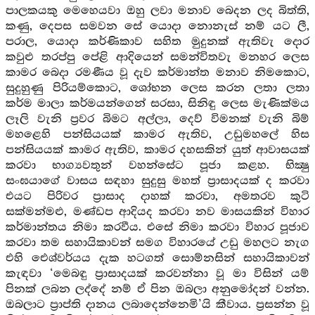
පාලකයකු මෙහෙයවා ඔහු ලවා මනාව බෙදන ලද බිත්ති,
කණු, දෙපස සමවන සේ යොදා නොනැස් නම් යට ලී,
පරාල, යොදා කර්ණිකාව සහිත මුදුනක් ඇතිවැ දොර
කවුළු තරප්පු පේළි ආදියෙන් සමන්විතවැ මනහර ලෙස
කාමර බෙදා රමණීය වූ දැව කර්මාන්ත මනාව නිමකොට,
සුදුහුණු පිරියම්කොට, ශෝභන ලෙස කරන ලතා ලතා
කර්ම මාලා කර්මයන්ගෙන් සරසා, සිනිඳු ලෙස මැණික්මය
ලෑලි වැනි ප්‍රවර බිමට අල්ලා, දෙව් විමනක් වැනි බිම්
මහළෙහි පන්සියයක් කාමර ඇතිව, උඩුමහලේ හිස
පන්සියයක් කාමර ඇතිව, කාමර දහසකින් යුත් ආවාසයක්
කරවා භාග්‍යවතුන් වහන්සේට පූජා කළහ. භික්‍ෂු
සංඝයාගේ වාසය සඳහා සුදුසු මහත් ප්‍රාසාදයක් ද කරවා
එයට පිරිවර ප්‍රාසාද දාහක් කරවා, අමතරව කුටි
සක්මන්මළු, මණ්ඩප ආදියද කරවා නව මාසයකින් විහාර
කර්මාන්තය නිමා කරවීය. එසේ නිමා කරවා විහාර පූජාව
කරවා තම සහායිකාවන් සමග විහාරයේ උඩු මහලට නැග
එහි ඓශ්වර්යය දැක හටගත් සොම්නසින් සහායිකාවන්
කැඳවා ‘මෙබඳු ප්‍රාසාදයක් කරවන්නා වූ මා විසින් යම්
පිනක් ලබන ලද්දේ නම් ඒ පින ඔබලා අනුමෝදන් වන්න.
ඔබලාට ප්‍රාප්ති දානය ලබාදෙන්නෙමි’යි කීවාය. ප්‍රසන්න වූ