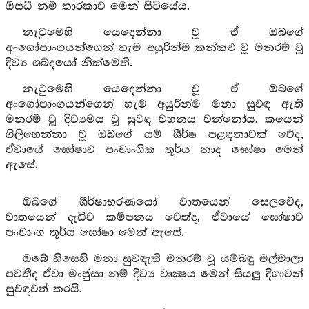
ඕසධී නම් තාරකාව මෙන් සිටියේය.
නැටුමෙහි යෙදෙන්නා වූ ඒ ඔබගේ
අංගෝපාංගයන්ගෙන් හැම අයුරින්ම කන්කළු වූ මනරම් වූ
දිව්‍ය ශබ්දයෝ නික්මෙති.
නැටුමෙහි යෙදෙන්නා වූ ඒ ඔබගේ
අංගෝපාංගයන්ගෙන් හැම අයුරින්ම මනා සුවඳ ඇති
මනරම් වූ දිව්‍යමය වූ සුවඳ වහනය වන්නෝය. කයෙන්
ගිලිහෙන්නා වූ ඔබගේ යම් ශීර්ෂ පළඳනාවක් වේද,
ඒවායේ ඝෝෂාව පංචාංගික තූර්ය නාද ඝෝෂා මෙන්
ඇසේ.
ඔබගේ ශීර්ෂාභරණයෝ වාතයෙන් සෙලවේද,
වාතයෙන් දැඩිව කම්පනය වෙත්ද, ඒවායේ ඝෝෂාව
පංචාංග තූර්ය ඝෝෂා මෙන් ඇසේ.
ඔබේ හිසෙහි මනා සුවඳැති මනරම් වූ යම්බඳු මල්මාලා
පවතීද ඒවා මංජුසා නම් දිව්‍ය වෘක්‍ෂය මෙන් සියලු දිශාවන්
සුවඳවත් කරයි.