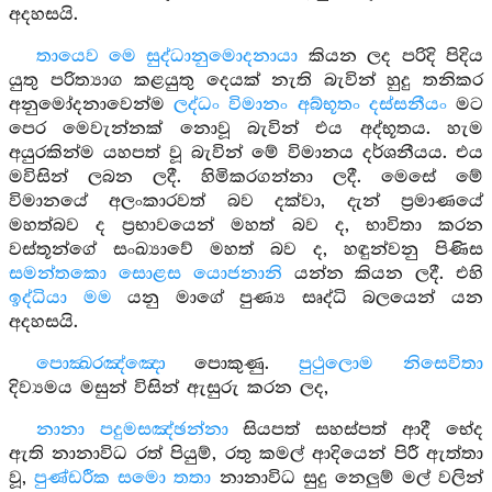
අදහසයි.
තායෙව මෙ සුද්ධානුමොදනායා
කියන ලද පරිදි පිදිය
යුතු පරිත්‍යාග කළයුතු දෙයක් නැති බැවින් හුදු තනිකර
අනුමෝදනාවෙන්ම
ලද්ධං විමානං අබ්භූතං දස්සනීයං
මට
පෙර මෙවැන්නක් නොවූ බැවින් එය අද්භූතය. හැම
අයුරකින්ම යහපත් වූ බැවින් මේ විමානය දර්ශනීයය. එය
මවිසින් ලබන ලදී. හිමිකරගන්නා ලදී. මෙසේ මේ
විමානයේ අලංකාරවත් බව දක්වා, දැන් ප්‍රමාණයේ
මහත්බව ද ප්‍රභාවයෙන් මහත් බව ද, භාවිතා කරන
වස්තූන්ගේ සංඛ්‍යාවේ මහත් බව ද, හඳුන්වනු පිණිස
සමන්තකො සොළස යොජනානි
යන්න කියන ලදී. එහි
ඉද්ධියා මම
යනු මාගේ පුණ්‍ය සෘද්ධි බලයෙන් යන
අදහසයි.
පොක්‍ඛරඤ්ඤො
පොකුණු.
පුථුලොම නිසෙවිතා
දිව්‍යමය මසුන් විසින් ඇසුරු කරන ලද,
නානා පදුමසඤ්ඡන්නා
සියපත් සහස්පත් ආදී භේද
ඇති නානාවිධ රත් පියුම්, රතු කමල් ආදියෙන් පිරී ඇත්තා
වූ,
පුණ්ඩරීක සමො තතා
නානාවිධ සුදු නෙලුම් මල් වලින්