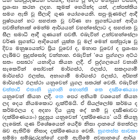
යන සත්පුරුෂයන් විසින්ද, අන්‍ය වූ දෙව් මිනිසුන් විසින්ද
ප්‍රශංසා කරන ලදහ. කුමක් හෙයින්ද යත්, උත්පත්තිය
සමග ඇති වූ සීලාදි ගුණ යෝගයෙනි. සපු-මූණමල් ආදී
පුෂ්පයන් හට සහජාත වූ වර්ණ හා සුගන්ධයන් ආදිය
පවතින්නාක් මෙන්ම ආර්යයන් වහන්සේලාට ද සහජාත වූ
සීල සමාධි ආදී ගුණයන් පවතී. එබැවින් උන්වහන්සේලා
වර්ණ සුගන්ධ ආදියෙන් යුක්ත වූ මල් මෙන් සත්පුරුෂ වූ
දිව්‍ය මනුෂ්‍යයන්ට ප්‍රිය වූවෝ ද, මනාප වූවෝ ද ප්‍රශංසා
ලැබීමට සුදුස්සෝද වන්නාහ. එබැවින් ‘යෙ පුග්ගලා අට්ඨ
සතං පසත්‍ථා’ යනාදිය කියන ලදී. ඒ පුද්ගලයෝ වනාහි
සැකෙවින් සෝවාන් මාර්ගස්ථ, ඵලස්ථ, සකදාගාමී
මාර්ගස්ථ ඵලස්ස, අනාගාමී මාර්ගස්ථ ඵලස්ථ, අර්හත්
මාර්ගස්ථ ඵලස්ථා යනුවෙන් යුගල සතරක් වෙති. එබැවින්
චත්තාරි එතානි යුගානි හොන්ති තෙ දක්‍ඛිණෙය්‍යා
යනුවෙන් කියන ලදී.
තෙ
පෙර අනියම් වශයෙන් කියන
ලද දෙය නියමකොට දැක්වීමයි. ඒ සියල්ලෝම කර්මය ද
කර්මඵලය ද අදහා දිය යුතු දේ නම් වූ දක්‍ඛිණාවට
(දක්ඛිණෙය්‍යං) සුදුසුය යනුවෙන් ‘දක්ඛිණෙය්‍ය’ යයි කියනු
ලැබෙත්. ගුණ විශේෂයෙන් යෙදීම නිසා දානයේ මහත්ඵල
බව ඇතිවීම නිසාද දක්ඛිණෙය්‍ය වෙති.
සුගතස්ස සාවකා
සම්මා සම්බුදුරදුන්ගේ දහම් ඇසීමේ අවසානයේ ආර්ය