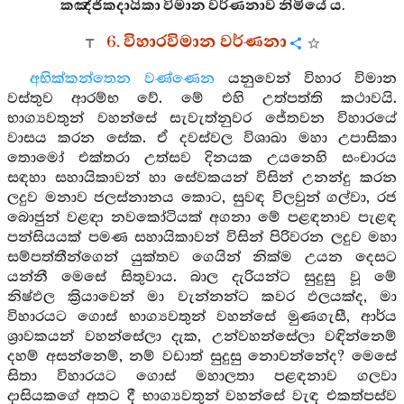
කඤ්ජිකදායිකා විමාන වර්ණනාව නිමියේ ය.
6. විහාරවිමාන වර්ණනා
අභික්කන්තෙන වණ්ණෙන
යනුවෙන් විහාර විමාන
වස්තුව ආරම්භ වේ. මේ එහි උත්පත්ති කථාවයි.
භාග්‍යවතුන් වහන්සේ සැවැත්නුවර ජේතවන විහාරයේ
වාසය කරන සේක. ඒ දවස්වල විශාඛා මහා උපාසිකා
තොමෝ එක්තරා උත්සව දිනයක උයනෙහි සංචාරය
සඳහා සහායිකාවන් හා සේවකයන් විසින් උනන්දු කරන
ලදුව මනාව ජලස්නානය කොට, සුවඳ විලවුන් ගල්වා, රජ
බොජුන් වළඳා නවකෝටියක් අගනා මේ පළඳනාව පැළඳ
පන්සියයක් පමණ සහායිකාවන් විසින් පිරිවරන ලදුව මහා
සම්පත්තීන්ගෙන් යුක්තව ගෙයින් නික්ම උයන දෙසට
යන්නී මෙසේ සිතුවාය. බාල දැරියන්ට සුදුසු වූ මේ
නිෂ්ඵල ක්‍රියාවෙන් මා වැන්නන්ට කවර ඵලයක්ද, මා
විහාරයට ගොස් භාග්‍යවතුන් වහන්සේ මුණගැසී, ආර්ය
ශ්‍රාවකයන් වහන්සේලා දැක, උන්වහන්සේලා වඳින්නෙම්
දහම් අසන්නෙම්, නම් වඩාත් සුදුසු නොවන්නේද? මෙසේ
සිතා විහාරයට ගොස් මහාලතා පළඳනාව ගලවා
දාසියකගේ අතට දී භාග්‍යවතුන් වහන්සේ වැඳ එකත්පස්ව