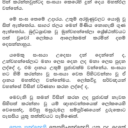
පින් කරන්නවුන්ටද සංඝයා කෙරෙහි දුන් දෙය මහත්ඵල
වන්නේය.
මේ සංඝ තෙමේ උදාරය. උතුම් අරමුණුවලට යොමු වූ
සිත් ඇත්තෝය. සාගර ජලය මෙන් මිණිය නොහැකි ගුණ
ඇත්තෝය. බුද්ධශ්‍රාවක වූ මුන්වහන්සේලා ශ්‍රේෂ්ඨත්වයට
පත් වූවෝ ලෝකය ආලෝකමත් කරමින් දහම්
දෙසන්නාහුය.
යමෙකු සංඝයා උදෙසා දන් දෙන්නේ ද,
උන්වහන්සේලාට මනා ලෙස දෙන ලද මනා ලෙස පුදන
ලද්දේ ද, එම දානය උතුම් පූජාවක්ම වන්නේය. සංඝයා
හට හිමි කරන්නා වූ සංඝයා වෙත පිහිටවන්නා වූ ඒ
දානය මහත්ඵල වන්නේමය. ලෝකවිදූ සර්වඥයන්
වහන්සේ විසින් වර්ණනා කරන ලද්දේ ද,
මෙවැනි වූ තමන් විසින් කරන ලද පූජාවක් නැවත
සිහිපත් කරන්නා වූ යම් ඥානවන්තයෙක් ලෝකයෙහි
වෙසෙත්ද, ඔව්හු මසුරුමල සම්පූර්ණයෙන් දුරුකොට
පැසසිය යුතු තත්ත්වයට පැමිණෙත්.
තෙන හඤ්ඤෙහි
තෙනහි+අඤ්ඤෙපි යන පද දෙකේ