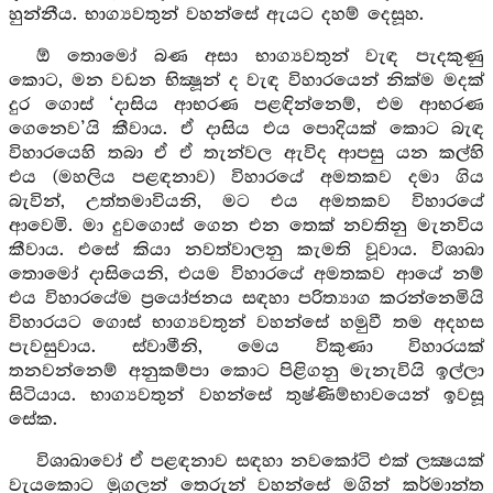
හුන්නීය. භාග්‍යවතුන් වහන්සේ ඇයට දහම් දෙසූහ.
ඕ තොමෝ බණ අසා භාග්‍යවතුන් වැඳ පැදකුණු
කොට, මන වඩන භික්‍ෂූන් ද වැඳ විහාරයෙන් නික්ම මදක්
දුර ගොස් ‘දාසිය ආභරණ පළඳින්නෙම්, එම ආභරණ
ගෙනෙව’යි කීවාය. ඒ දාසිය එය පොදියක් කොට බැඳ
විහාරයෙහි තබා ඒ ඒ තැන්වල ඇවිද ආපසු යන කල්හි
එය (මහලිය පළඳනාව) විහාරයේ අමතකව දමා ගිය
බැවින්, උත්තමාවියනි, මට එය අමතකව විහාරයේ
ආවෙමි. මා දුවගොස් ගෙන එන තෙක් නවතිනු මැනවිය
කීවාය. එසේ කියා නවත්වාලනු කැමති වූවාය. විශාඛා
තොමෝ දාසියෙනි, එයම විහාරයේ අමතකව ආයේ නම්
එය විහාරයේම ප්‍රයෝජනය සඳහා පරිත්‍යාග කරන්නෙමියි
විහාරයට ගොස් භාග්‍යවතුන් වහන්සේ හමුවී තම අදහස
පැවසුවාය. ස්වාමීනි, මෙය විකුණා විහාරයක්
තනවන්නෙම් අනුකම්පා කොට පිළිගනු මැනැවියි ඉල්ලා
සිටියාය. භාග්‍යවතුන් වහන්සේ තුෂ්ණිම්භාවයෙන් ඉවසූ
සේක.
විශාඛාවෝ ඒ පළඳනාව සඳහා නවකෝටි එක් ලක්‍ෂයක්
වැයකොට මුගලන් තෙරුන් වහන්සේ මගින් කර්මාන්ත