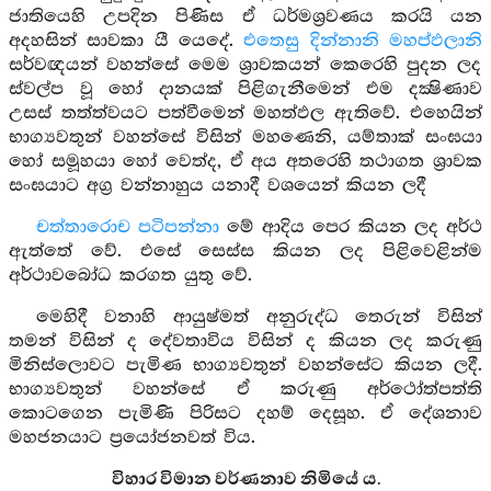
ජාතියෙහි උපදින පිණිස ඒ ධර්මශ්‍රවණය කරයි යන
අදහසින් සාවකා යී යෙදේ.
එතෙසු දින්නානි මහප්ඵලානි
සර්වඥයන් වහන්සේ මෙම ශ්‍රාවකයන් කෙරෙහි පුදන ලද
ස්වල්ප වූ හෝ දානයක් පිළිගැනීමෙන් එම දක්‍ෂිණාව
උසස් තත්ත්වයට පත්වීමෙන් මහත්ඵල ඇතිවේ. එහෙයින්
භාග්‍යවතුන් වහන්සේ විසින් මහණෙනි, යම්තාක් සංඝයා
හෝ සමූහයා හෝ වෙත්ද, ඒ අය අතරෙහි තථාගත ශ්‍රාවක
සංඝයාට අග්‍ර වන්නාහුය යනාදී වශයෙන් කියන ලදී
චත්තාරොච පටිපන්නා
මේ ආදිය පෙර කියන ලද අර්ථ
ඇත්තේ වේ. එසේ සෙස්ස කියන ලද පිළිවෙළින්ම
අර්ථාවබෝධ කරගත යුතු වේ.
මෙහිදී වනාහි ආයුෂ්මත් අනුරුද්ධ තෙරුන් විසින්
තමන් විසින් ද දේවතාවිය විසින් ද කියන ලද කරුණු
මිනිස්ලොවට පැමිණ භාග්‍යවතුන් වහන්සේට කියන ලදී.
භාග්‍යවතුන් වහන්සේ ඒ කරුණු අර්ථෝත්පත්ති
කොටගෙන පැමිණි පිරිසට දහම් දෙසූහ. ඒ දේශනාව
මහජනයාට ප්‍රයෝජනවත් විය.
විහාර විමාන වර්ණනාව නිමියේ ය.