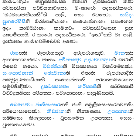
කාමධාතුයං
මනුස‍්සජීවස‍්ස
හිතානි
උපකාරානි
තත්‍ථ
පටිසන්‍ධියා
පච‍්චයභාවතො
.
ම
-
කාරො
පදසන්‍ධිකරො
.
“
ඔරමාගමනීයානී
”
ති
පාළි
,
සො
එවත්‍ථො
.
නයිදං
පුනරෙහිසී
ති
ඔරම‍්භාගියානං
සංයොජනානං
පහානෙන
ඉදං
කාමට‍්ඨානං
කාමභවං
පටිසන්‍ධිවසෙන
පුන
නාගමිස‍්සසි
.
ර
-
කාරො
පදසන්‍ධිකරො
. “
ඉත්‍ථ
”
න‍්ති
වා
පාළි
,
ඉත්‍ථත‍්තං
කාමභවමිච‍්චෙව
අත්‍ථො
.
රාග
න‍්ති
රූපරාගඤ‍්ච
අරූපරාගඤ‍්ච
.
මාන
න‍්ති
අග‍්ගමග‍්ගවජ‍්ඣං
මානං
.
අවිජ‍්ජඤ‍්ච
උද‍්ධච‍්චඤ‍්චා
ති
එත්‍ථාපි
එසෙව
නයො
.
විවජ‍්ජියා
ති
විපස‍්සනාය
වික‍්ඛම‍්භෙත්‍වා
.
සංයොජනානි
ඡෙත්‍වානා
ති
එතානි
රූපරාගාදීනි
පඤ‍්චුද‍්ධම‍්භාගියානි
සංයොජනානි
අරහත‍්තමග‍්ගෙන
සමුච‍්ඡින්‍දිත්‍වා
.
දුක‍්ඛස‍්සන‍්තං
කරිස‍්සසී
ති
සබ‍්බස‍්සාපි
වට‍්ටදුක‍්ඛස‍්ස
පරියන‍්තං
පරියොසානං
පාපුණිස‍්සසි
.
ඛෙපෙත්‍වා
ජාතිසංසාර
න‍්ති
ජාති
සමූලිකසංසාරපවත‍්තිං
පරියොසාපෙත්‍වා
.
නිච‍්ඡාතා
ති
නිත‍්තණ‍්හා
.
උපසන‍්තා
ති
සබ‍්බසො
කිලෙසානං
වූපසමෙන
උපසන‍්තා
.
සෙසං
වුත‍්තනයමෙව
.