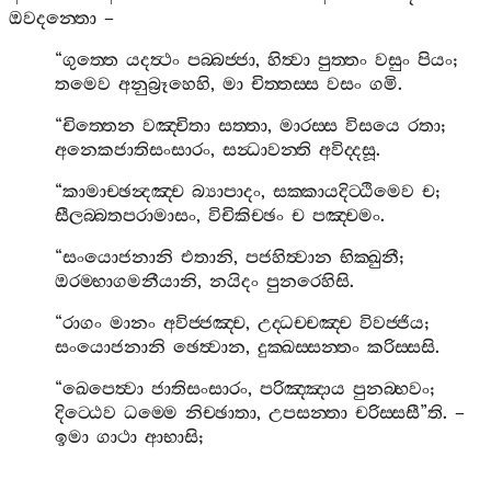
ඔවදන‍්තො
–
“
ගුත‍්තෙ
යදත්‍ථං
පබ‍්බජ‍්ජා
,
හිත්‍වා
පුත‍්තං
වසුං
පියං
;
තමෙව
අනුබ්‍රූහෙහි
,
මා
චිත‍්තස‍්ස
වසං
ගමි
.
“
චිත‍්තෙන
වඤ‍්චිතා
සත‍්තා
,
මාරස‍්ස
විසයෙ
රතා
;
අනෙකජාතිසංසාරං
,
සන්‍ධාවන‍්ති
අවිද‍්දසූ
.
“
කාමාච‍්ඡන්‍දඤ‍්ච
බ්‍යාපාදං
,
සක‍්කායදිට‍්ඨිමෙව
ච
;
සීලබ‍්බතපරාමාසං
,
විචිකිච‍්ඡං
ච
පඤ‍්චමං
.
“
සංයොජනානි
එතානි
,
පජහිත්‍වාන
භික‍්ඛුනී
;
ඔරම‍්භාගමනීයානි
,
නයිදං
පුනරෙහිසි
.
“
රාගං
මානං
අවිජ‍්ජඤ‍්ච
,
උද‍්ධච‍්චඤ‍්ච
විවජ‍්ජිය
;
සංයොජනානි
ඡෙත්‍වාන
,
දුක‍්ඛස‍්සන‍්තං
කරිස‍්සසි
.
“
ඛෙපෙත්‍වා
ජාතිසංසාරං
,
පරිඤ‍්ඤාය
පුනබ‍්භවං
;
දිට‍්ඨෙව
ධම‍්මෙ
නිච‍්ඡාතා
,
උපසන‍්තා
චරිස‍්සසී
”
ති
. –
ඉමා
ගාථා
ආභාසි
;