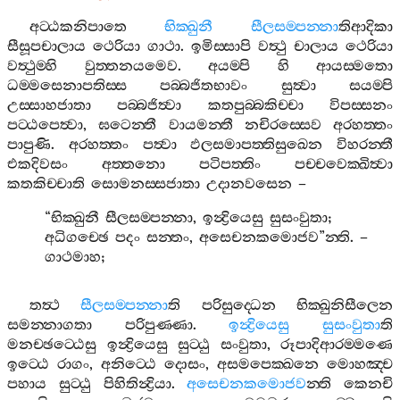
අට‍්ඨකනිපාතෙ
භික‍්ඛුනී
සීලසම‍්පන‍්නා
තිආදිකා
සීසූපචාලාය
ථෙරියා
ගාථා
.
ඉමිස‍්සාපි
වත්‍ථු
චාලාය
ථෙරියා
වත්‍ථුම‍්හි
වුත‍්තනයමෙව
.
අයම‍්පි
හි
ආයස‍්මතො
ධම‍්මසෙනාපතිස‍්ස
පබ‍්බජිතභාවං
සුත්‍වා
සයම‍්පි
උස‍්සාහජාතා
පබ‍්බජිත්‍වා
කතපුබ‍්බකිච‍්චා
විපස‍්සනං
පට‍්ඨපෙත්‍වා
,
ඝටෙන‍්තී
වායමන‍්තී
නචිරස‍්සෙව
අරහත‍්තං
පාපුණි
.
අරහත‍්තං
පත්‍වා
ඵලසමාපත‍්තිසුඛෙන
විහරන‍්තී
එකදිවසං
අත‍්තනො
පටිපත‍්තිං
පච‍්චවෙක‍්ඛිත්‍වා
කතකිච‍්චාති
සොමනස‍්සජාතා
උදානවසෙන
–
“
භික‍්ඛුනී
සීලසම‍්පන‍්නා
,
ඉන්‍ද්‍රියෙසු
සුසංවුතා
;
අධිගච‍්ඡෙ
පදං
සන‍්තං
,
අසෙචනකමොජව
”
න‍්ති
. –
ගාථමාහ
;
තත්‍ථ
සීලසම‍්පන‍්නා
ති
පරිසුද‍්ධෙන
භික‍්ඛුනිසීලෙන
සමන‍්නාගතා
පරිපුණ‍්ණා
.
ඉන්‍ද්‍රියෙසු
සුසංවුතා
ති
මනච‍්ඡට‍්ඨෙසු
ඉන්‍ද්‍රියෙසු
සුට‍්ඨු
සංවුතා
,
රූපාදිආරම‍්මණෙ
ඉට‍්ඨෙ
රාගං
,
අනිට‍්ඨෙ
දොසං
,
අසමපෙක‍්ඛනෙ
මොහඤ‍්ච
පහාය
සුට‍්ඨු
පිහිතින්‍ද්‍රියා
.
අසෙචනකමොජව
න‍්ති
කෙනචි