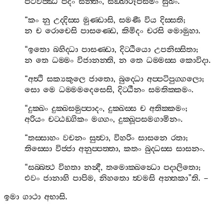
පටිවිජ‍්ඣි
පදං
සන‍්තං
,
සඞ‍්ඛාරූපසමං
සුඛං
.
“
කං
නු
උද‍්දිස‍්ස
මුණ‍්ඩාසි
,
සමණී
විය
දිස‍්සති
;
න
ච
රොචෙසි
පාසණ‍්ඩෙ
,
කිමිදං
චරසි
මොමුහා
.
“
ඉතො
බහිද‍්ධා
පාසණ‍්ඩා
,
දිට‍්ඨියො
උපනිස‍්සිතා
;
න
තෙ
ධම‍්මං
විජානන‍්ති
,
න
තෙ
ධම‍්මස‍්ස
කොවිදා
.
“
අත්‍ථි
සක්‍යකුලෙ
ජාතො
,
බුද‍්ධො
අප‍්පටිපුග‍්ගලො
;
සො
මෙ
ධම‍්මමදෙසෙසි
,
දිට‍්ඨීනං
සමතික‍්කමං
.
“
දුක‍්ඛං
දුක‍්ඛසමුප‍්පාදං
,
දුක‍්ඛස‍්ස
ච
අතික‍්කමං
;
අරියං
චට‍්ඨඞ‍්ගිකං
මග‍්ගං
,
දුක‍්ඛූපසමගාමිනං
.
“
තස‍්සාහං
වචනං
සුත්‍වා
,
විහරිං
සාසනෙ
රතා
;
තිස‍්සො
විජ‍්ජා
අනුප‍්පත‍්තා
,
කතං
බුද‍්ධස‍්ස
සාසනං
.
“
සබ‍්බත්‍ථ
විහතා
නන්‍දී
,
තමොක‍්ඛන්‍ධො
පදාලිතො
;
එවං
ජානාහි
පාපිම
,
නිහතො
ත්‍වමසි
අන‍්තකා
”
ති
. –
ඉමා
ගාථා
අභාසි
.