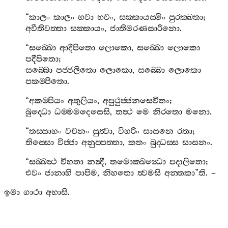
“
කාලං
කාලං
භවා
භවං
,
සක‍්කායස‍්මිං
පුරක‍්ඛතා
;
අවීතිවත‍්තා
සක‍්කායං
,
ජාතිමරණසාරිනො
.
“
සබ‍්බො
ආදීපිතො
ලොකො
,
සබ‍්බො
ලොකො
පදීපිතො
;
සබ‍්බො
පජ‍්ජලිතො
ලොකො
,
සබ‍්බො
ලොකො
පකම‍්පිතො
.
“
අකම‍්පියං
අතුලියං
,
අපුථුජ‍්ජනසෙවිතං
;
බුද‍්ධො
ධම‍්මමදෙසෙසි
,
තත්‍ථ
මෙ
නිරතො
මනො
.
“
තස‍්සාහං
වචනං
සුත්‍වා
,
විහරිං
සාසනෙ
රතා
;
තිස‍්සො
විජ‍්ජා
අනුප‍්පත‍්තා
,
කතං
බුද‍්ධස‍්ස
සාසනං
.
“
සබ‍්බත්‍ථ
විහතා
නන්‍දී
,
තමොක‍්ඛන්‍ධො
පදාලිතො
;
එවං
ජානාහි
පාපිම
,
නිහතො
ත්‍වමසි
අන‍්තකා
”
ති
. –
ඉමා
ගාථා
අභාසි
.