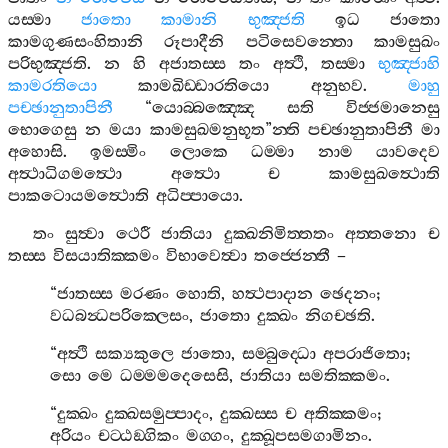
යස‍්මා
ජාතො
කාමානි
භුඤ‍්ජති
ඉධ
ජාතො
කාමගුණසංහිතානි
රූපාදීනි
පටිසෙවන‍්තො
කාමසුඛං
පරිභුඤ‍්ජති
.
න
හි
අජාතස‍්ස
තං
අත්‍ථි
,
තස‍්මා
භුඤ‍්ජාහි
කාමරතියො
කාමඛිඩ‍්ඩාරතියො
අනුභව
.
මාහු
පච‍්ඡානුතාපිනී
“
යොබ‍්බඤ‍්ඤෙ
සති
විජ‍්ජමානෙසු
භොගෙසු
න
මයා
කාමසුඛමනුභූත
”
න‍්ති
පච‍්ඡානුතාපිනී
මා
අහොසි
.
ඉමස‍්මිං
ලොකෙ
ධම‍්මා
නාම
යාවදෙව
අත්‍ථාධිගමත්‍ථො
අත්‍ථො
ච
කාමසුඛත්‍ථොති
පාකටොයමත්‍ථොති
අධිප‍්පායො
.
තං
සුත්‍වා
ථෙරී
ජාතියා
දුක‍්ඛනිමිත‍්තතං
අත‍්තනො
ච
තස‍්ස
විසයාතික‍්කමං
විභාවෙත්‍වා
තජ‍්ජෙන‍්තී
–
“
ජාතස‍්ස
මරණං
හොති
,
හත්‍ථපාදාන
ඡෙදනං
;
වධබන්‍ධපරික‍්ලෙසං
,
ජාතො
දුක‍්ඛං
නිගච‍්ඡති
.
“
අත්‍ථි
සක්‍යකුලෙ
ජාතො
,
සම‍්බුද‍්ධො
අපරාජිතො
;
සො
මෙ
ධම‍්මමදෙසෙසි
,
ජාතියා
සමතික‍්කමං
.
“
දුක‍්ඛං
දුක‍්ඛසමුප‍්පාදං
,
දුක‍්ඛස‍්ස
ච
අතික‍්කමං
;
අරියං
චට‍්ඨඞ‍්ගිකං
මග‍්ගං
,
දුක‍්ඛූපසමගාමිනං
.