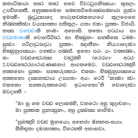
කතාධිකාරා
තත්‍ථ
තත්‍ථ
භවෙ
විවට‍්ටූපනිස‍්සයං
කුසලං
උපචිනන‍්තී
,
අනුක‍්කමෙන
සම‍්භතවිමොක‍්ඛසම‍්භාරා
හුත්‍වා
ඉමස‍්මිං
බුද‍්ධුප‍්පාදෙ
භාරුකච‍්ඡකනගරෙ
කුලගෙහෙ
නිබ‍්බත‍්තිත්‍වා
වයප‍්පත‍්තා
පතිකුලං
ගතා
එකං
පුත‍්තං
විජායි
.
තස‍්ස
වඩ‍්ඪො
ති
නාමං
අහොසි
.
තතො
පට‍්ඨාය
සා
වඩ‍්ඪමාතා
ති
වොහරීයිත්‍ථ
.
සා
භික‍්ඛූනං
සන‍්තිකෙ
ධම‍්මං
සුත්‍වා
පටිලද‍්ධසද‍්ධා
පුත‍්තං
ඤාතීනං
නිය්‍යාදෙත්‍වා
භික‍්ඛුනුපස‍්සයං
ගන‍්ත්‍වා
පබ‍්බජි
.
ඉතො
පරං
යං
වත‍්තබ‍්බං
,
තං
වඩ‍්ඪත්‍ථෙරස‍්ස
වත්‍ථුම‍්හි
(
ථෙරගා
·
අට‍්ඨ
·
2.
වඩ‍්ඪත්‍ථෙරගාථාවණ‍්ණනා
)
ආගතමෙව
.
වඩ‍්ඪත්‍ථෙරඤ‍්හි
අත‍්තනො
පුත‍්තං
සන‍්තරුත‍්තරං
එකකං
භික‍්ඛුනුපස‍්සයෙ
අත‍්තනො
දස‍්සනත්‍ථාය
උපගතං
අයං
ථෙරී
“
කස‍්මා
ත්‍වං
එකකො
සන‍්තරුත‍්තරොව
ඉධාගතො
”
ති
චොදෙත්‍වා
ඔවදන‍්තී
–
“
මා
සු
තෙ
වඩ‍්ඪ
ලොකම‍්හි
,
වනථො
අහු
කුදාචනං
;
මා
පුත‍්තක
පුනප‍්පුනං
,
අහු
දුක‍්ඛස‍්ස
භාගිමා
.
“
සුඛඤ‍්හි
වඩ‍්ඪ
මුනයො
,
අනෙජා
ඡින‍්නසංසයා
;
සීතිභූතා
දමප‍්පත‍්තා
,
විහරන‍්ති
අනාසවා
.