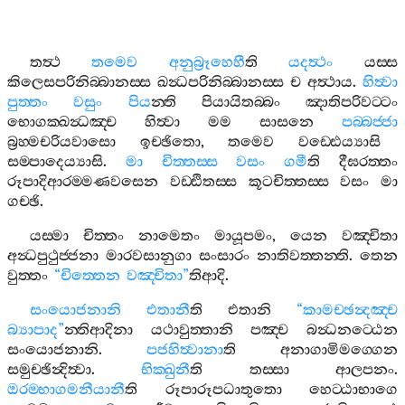
තත්‍ථ
තමෙව
අනුබ්‍රූහෙහී
ති
යදත්‍ථං
යස‍්ස
කිලෙසපරිනිබ‍්බානස‍්ස
ඛන්‍ධපරිනිබ‍්බානස‍්ස
ච
අත්‍ථාය
.
හිත්‍වා
පුත‍්තං
වසුං
පිය
න‍්ති
පියායිතබ‍්බං
ඤාතිපරිවට‍්ටං
භොගක‍්ඛන්‍ධඤ‍්ච
හිත්‍වා
මම
සාසනෙ
පබ‍්බජ‍්ජා
බ්‍රහ‍්මචරියවාසො
ඉච‍්ඡිතො
,
තමෙව
වඩ‍්ඪෙය්‍යාසි
සම‍්පාදෙය්‍යාසි
.
මා
චිත‍්තස‍්ස
වසං
ගමී
ති
දීඝරත‍්තං
රූපාදිආරම‍්මණවසෙන
වඩ‍්ඪිතස‍්ස
කූටචිත‍්තස‍්ස
වසං
මා
ගච‍්ඡි
.
යස‍්මා
චිත‍්තං
නාමෙතං
මායූපමං
,
යෙන
වඤ‍්චිතා
අන්‍ධපුථුජ‍්ජනා
මාරවසානුගා
සංසාරං
නාතිවත‍්තන‍්ති
.
තෙන
වුත‍්තං
“
චිත‍්තෙන
වඤ‍්චිතා
”
තිආදි
.
සංයොජනානි
එතානී
ති
එතානි
“
කාමච‍්ඡන්‍දඤ‍්ච
බ්‍යාපාද
”
න‍්තිආදිනා
යථාවුත‍්තානි
පඤ‍්ච
බන්‍ධනට‍්ඨෙන
සංයොජනානි
.
පජහිත්‍වානා
ති
අනාගාමිමග‍්ගෙන
සමුච‍්ඡින්‍දිත්‍වා
.
භික‍්ඛුනී
ති
තස‍්සා
ආලපනං
.
ඔරම‍්භාගමනීයානී
ති
රූපාරූපධාතුතො
හෙට‍්ඨාභාගෙ