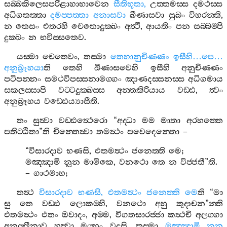
සබ‍්බකිලෙසපරිළාහාභාවෙන
සීතිභූතා
,
උත‍්තමස‍්ස
දමථස‍්ස
අධිගතත‍්තා
දමප‍්පත‍්තා
අනාසවා
ඛීණාසවා
සුඛං
විහරන‍්ති
,
න
තෙසං
එතරහි
චෙතොදුක‍්ඛං
අත්‍ථි
,
ආයතිං
පන
සබ‍්බම‍්පි
දුක‍්ඛං
න
භවිස‍්සතෙව
.
යස‍්මා
චෙතෙවං
,
තස‍්මා
තෙහානුචිණ‍්ණං
ඉසීහි
…
පෙ
…
අනුබ්‍රූහයා
ති
තෙහි
ඛීණාසවෙහි
ඉසීහි
අනුචිණ‍්ණං
පටිපන‍්නං
සමථවිපස‍්සනාමග‍්ගං
ඤාණදස‍්සනස‍්ස
අධිගමාය
සකලස‍්සාපි
වට‍්ටදුක‍්ඛස‍්ස
අන‍්තකිරියාය
වඩ‍්ඪ
,
ත්‍වං
අනුබ්‍රූහය
වඩ‍්ඪෙය්‍යාසීති
.
තං
සුත්‍වා
වඩ‍්ඪත්‍ථෙරො
“
අද‍්ධා
මම
මාතා
අරහත‍්තෙ
පතිට‍්ඨිතා
”
ති
චින‍්තෙත්‍වා
තමත්‍ථං
පවෙදෙන‍්තො
–
“
විසාරදාව
භණසි
,
එතමත්‍ථං
ජනෙත‍්ති
මෙ
;
මඤ‍්ඤාමි
නූන
මාමිකෙ
,
වනථො
තෙ
න
විජ‍්ජතී
”
ති
.
–
ගාථමාහ
;
තත්‍ථ
විසාරදාව
භණසි
,
එතමත්‍ථං
ජනෙත‍්ති
මෙ
ති
“
මා
සු
තෙ
වඩ‍්ඪ
ලොකම‍්හි
,
වනථො
අහු
කුදාචන
”
න‍්ති
එතමත්‍ථං
එතං
ඔවාදං
,
අම‍්ම
,
විගතසාරජ‍්ජා
කත්‍ථචි
අලග‍්ගා
අනල‍්ලීනාව
හුත්‍වා
මය‍්හං
වදසි
.
තස‍්මා
මඤ‍්ඤාමි
නූන