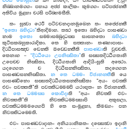
චරසි
මොමුහා
ති
කිං
නාමිදං
,
යං
පාසණ‍්ඩවිහිතං
උජුං
නිබ‍්බානමග‍්ගං
පහාය
අජ‍්ජ
කාලිකං
කුමග‍්ගං
පටිපජ‍්ජන‍්තී
අතිවිය
මූළ‍්හා
චරසි
පරිබ‍්භමසීති
.
තං
සුත්‍වා
ථෙරී
පටිවචනදානමුඛෙන
තං
තජ‍්ජෙන‍්තී
“
ඉතො
බහිද‍්ධා
”
තිආදිමාහ
.
තත්‍ථ
ඉතො
බහිද‍්ධා
පාසණ‍්ඩා
නාම
ඉතො
සම‍්මාසම‍්බුද‍්ධස‍්ස
සාසනතො
බහිද‍්ධා
කුටීසකබහුකාරාදිකා
.
තෙ
හි
සත‍්තානං
තණ‍්හාපාසං
දිට‍්ඨිපාසඤ‍්ච
ඩෙන‍්ති
ඔඩ‍්ඩෙන‍්තීති
පාසණ‍්ඩා
ති
වුච‍්චති
.
තෙනාහ
–
“
දිට‍්ඨියො
උපනිස‍්සිතා
”
ති
සස‍්සතදිට‍්ඨිගතානි
උපෙච‍්ච
නිස‍්සිතා
,
දිට‍්ඨිගතානි
ආදියිංසූති
අත්‍ථො
.
යදග‍්ගෙන
ච
දිට‍්ඨිසන‍්නිස‍්සිතා
,
තදග‍්ගෙන
පාසණ‍්ඩසන‍්නිස‍්සිතා
.
න
තෙ
ධම‍්මං
විජානන‍්තී
ති
යෙ
පාසණ‍්ඩිනො
සස‍්සතදිට‍්ඨිගතසන‍්නිස‍්සිතා
“
අයං
පවත‍්ති
එවං
පවත‍්තතී
”
ති
පවත‍්තිධම‍්මම‍්පි
යථාභූතං
න
විජානන‍්ති
.
න
තෙ
ධම‍්මස‍්ස
කොවිදා
ති
“
අයං
නිවත‍්ති
එවං
නිවත‍්තතී
”
ති
නිවත‍්තිධම‍්මස‍්සාපි
අකුසලා
,
පවත‍්තිධම‍්මමග‍්ගෙපි
හි
තෙ
සංමූළ‍්හා
,
කිමඞ‍්ගං
පන
නිවත‍්තිධම‍්මෙති
.
එවං
පාසණ‍්ඩවාදානං
අනිය්‍යානිකතං
දස‍්සෙත්‍වා
ඉදානි