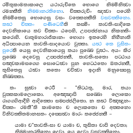
රමිතුකාමතාකාලෙ
යථාරුචිතෙ
භොගෙ
නිම‍්මිනිත්‍වා
රමන‍්තීති
නිම‍්මානරතිනො
.
චිත‍්තරුචිං
ඤත්‍වා
පරෙහි
නිම‍්මිතෙසු
භොගෙසු
වසං
වත‍්තෙන‍්තීති
වසවත‍්තිනො
.
තත්‍ථ
චිත‍්තං
පණීධෙහී
ති
තස‍්මිං
තාවතිංසාදිකෙ
දෙවනිකායෙ
තව
චිත‍්තං
ඨපෙහි
,
උපපජ‍්ජනාය
නිකන‍්තිං
කරොහි
.
චාතුමහාරාජිකානං
භොගා
ඉතරෙහි
නිහීනාති
අධිප‍්පායෙන
තාවතිංසාදයොව
වුත‍්තා
.
යත්‍ථ
තෙ
වුසිතං
පුරෙ
ති
යෙසු
දෙවනිකායෙසු
තයා
පුබ‍්බෙ
වුත්‍ථං
.
අයං
කිර
පුබ‍්බෙ
දෙවෙසු
උප‍්පජ‍්ජන‍්තී
,
තාවතිංසතො
පට‍්ඨාය
පඤ‍්චකාමසග‍්ගෙ
සොධෙත්‍වා
පුන
හෙට‍්ඨතො
ඔතරන‍්තී
,
තුසිතෙසු
ඨත්‍වා
තතො
චවිත්‍වා
ඉදානි
මනුස‍්සෙසු
නිබ‍්බත‍්තා
.
තං
සුත්‍වා
ථෙරී
– “
තිට‍්ඨතු
,
මාර
,
තයා
වුත‍්තකාමලොකො
.
අඤ‍්ඤොපි
සබ‍්බො
ලොකො
රාගග‍්ගිආදීහි
ආදිත‍්තො
සම‍්පජ‍්ජලිතො
.
න
තත්‍ථ
විඤ‍්ඤූනං
චිත‍්තං
රමතී
”
ති
කාමතො
ච
ලොකතො
ච
අත‍්තනො
විනිවත‍්තිතමානසතං
දස‍්සෙත්‍වා
මාරං
තජ‍්ජෙන‍්තී
–
යාමා
ච
“
තාවතිංසා
ච
යාමා
ච
,
තුසිතා
චාපි
දෙවතා
;
නිම‍්මානරතිනො
දෙවා
,
යෙ
දෙවා
වසවත‍්තිනො
.