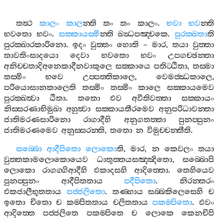
තත්‍ථ
කාලං
කාල
න‍්ති
තං
තං
කාලං
.
භවා
භව
න‍්ති
භවතො
භවං
.
සක‍්කායස‍්මි
න‍්ති
ඛන්‍ධපඤ‍්චකෙ
.
පුරක‍්ඛතා
ති
පුරක‍්ඛාරකාරිනො
.
ඉදං
වුත‍්තං
හොති
–
මාර
,
තයා
වුත‍්තා
තාවතිංසාදයො
දෙවා
භවතො
භවං
උපගච‍්ඡන‍්තා
අනිච‍්චතාදිඅනෙකාදීනවාකුලෙ
සක‍්කායෙ
පතිට‍්ඨිතා
,
තස‍්මා
තස‍්මිං
භවෙ
උප‍්පත‍්තිකාලෙ
,
වෙමජ‍්ඣකාලෙ
,
පරියොසානකාලෙති
තස‍්මිං
තස‍්මිං
කාලෙ
සක‍්කායමෙව
පුරක‍්ඛත්‍වා
ඨිතා
.
තතො
එව
අවීතිවත‍්තා
සක‍්කායං
නිස‍්සරණාභිමුඛා
අහුත්‍වා
සක‍්කායතීරමෙව
අනුපරිධාවන‍්තා
ජාතිමරණසාරිනො
රාගාදීහි
අනුගතත‍්තා
පුනප‍්පුනං
ජාතිමරණමෙව
අනුස‍්සරන‍්ති
,
තතො
න
විමුච‍්චන‍්තීති
.
සබ‍්බො
ආදීපිතො
ලොකො
ති
,
මාර
,
න
කෙවලං
තයා
වුත‍්තකාමලොකොයෙව
ධාතුත‍්තයසඤ‍්ඤිතො
,
සබ‍්බොපි
ලොකො
රාගග‍්ගිආදීහි
එකාදසහි
ආදිත‍්තො
.
තෙහියෙව
පුනප‍්පුනං
ආදීපිතතාය
පදීපිතො
.
නිරන‍්තරං
එකජාලීභූතතාය
පජ‍්ජලිතො
.
තණ‍්හාය
සබ‍්බකිලෙසෙහි
ච
ඉතො
චිතො
ච
කම‍්පිතතාය
චලිතතාය
පකම‍්පිතො
.
එවං
ආදිත‍්තෙ
පජ‍්ජලිතෙ
පකම‍්පිතෙ
ච
ලොකෙ
කෙනචිපි