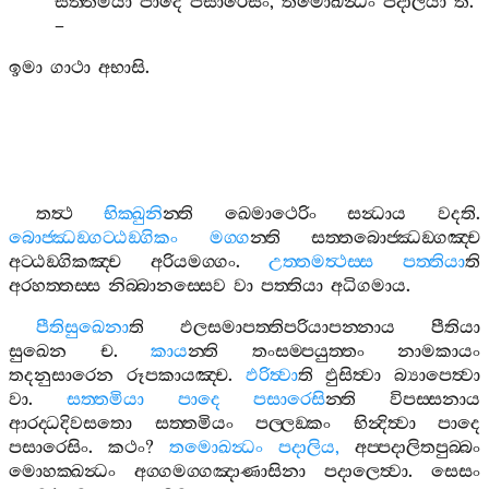
සත‍්තමියා
පාදෙ
පසාරෙසිං
,
තමොඛන්‍ධං
පදාලියා
”
ති
.
–
ඉමා
ගාථා
අභාසි
.
තත්‍ථ
භික‍්ඛුනි
න‍්ති
ඛෙමාථෙරිං
සන්‍ධාය
වදති
.
බොජ‍්ඣඞ‍්ගට‍්ඨඞ‍්ගිකං
මග‍්ග
න‍්ති
සත‍්තබොජ‍්ඣඞ‍්ගඤ‍්ච
අට‍්ඨඞ‍්ගිකඤ‍්ච
අරියමග‍්ගං
.
උත‍්තමත්‍ථස‍්ස
පත‍්තියා
ති
අරහත‍්තස‍්ස
නිබ‍්බානස‍්සෙව
වා
පත‍්තියා
අධිගමාය
.
පීතිසුඛෙනා
ති
ඵලසමාපත‍්තිපරියාපන‍්නාය
පීතියා
සුඛෙන
ච
.
කාය
න‍්ති
තංසම‍්පයුත‍්තං
නාමකායං
තදනුසාරෙන
රූපකායඤ‍්ච
.
ඵරිත්‍වා
ති
ඵුසිත්‍වා
බ්‍යාපෙත්‍වා
වා
.
සත‍්තමියා
පාදෙ
පසාරෙසි
න‍්ති
විපස‍්සනාය
ආරද‍්ධදිවසතො
සත‍්තමියං
පල‍්ලඞ‍්කං
භින්‍දිත්‍වා
පාදෙ
පසාරෙසිං
.
කථං
?
තමොඛන්‍ධං
පදාලිය
,
අප‍්පදාලිතපුබ‍්බං
මොහක‍්ඛන්‍ධං
අග‍්ගමග‍්ගඤාණාසිනා
පදාලෙත්‍වා
.
සෙසං