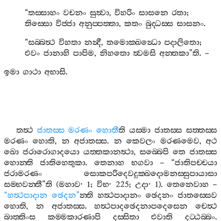
“
තස‍්සාහං
වචනං
සුත්‍වා
,
විහරිං
සාසනෙ
රතා
;
තිස‍්සො
විජ‍්ජා
අනුප‍්පත‍්තා
,
කතං
බුද‍්ධස‍්ස
සාසනං
.
“
සබ‍්බත්‍ථ
විහතා
නන්‍දී
,
තමොක‍්ඛන්‍ධො
පදාලිතො
;
එවං
ජානාහි
පාපිම
,
නිහතො
ත්‍වමසි
අන‍්තකා
”
ති
. –
ඉමා
ගාථා
අභාසි
.
තත්‍ථ
ජාතස‍්ස
මරණං
හොතී
ති
යස‍්මා
ජාතස‍්ස
සත‍්තස‍්ස
මරණං
හොති
,
න
අජාතස‍්ස
.
න
කෙවලං
මරණමෙව
,
අථ
ඛො
ජරාරොගාදයො
යත‍්තකානත්‍ථා
,
සබ‍්බෙපි
තෙ
ජාතස‍්ස
හොන‍්ති
ජාතිහෙතුකා
.
තෙනාහ
භගවා
– “
ජාතිපච‍්චයා
ජරාමරණං
සොකපරිදෙවදුක‍්ඛදොමනස‍්සුපායාසා
සම‍්භවන‍්තී
”
ති
(
මහාව
· 1;
විභ
· 225;
උදා
· 1).
තෙනෙවාහ
–
“
හත්‍ථපාදාන
ඡෙදන
”
න‍්ති
හත්‍ථපාදානං
ඡෙදනං
ජාතස‍්සෙව
හොති
,
න
අජාතස‍්ස
.
හත්‍ථපාදඡෙදනාපදෙසෙන
චෙත්‍ථ
බාත‍්තිංස
කම‍්මකාරණාපි
දස‍්සිතා
එවාති
දට‍්ඨබ‍්බං
.