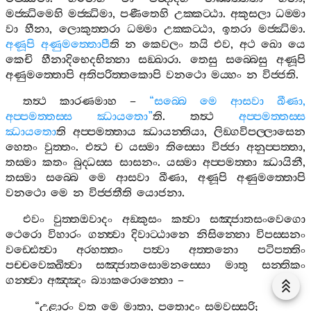
මජ‍්ඣිමෙහි
මජ‍්ඣිමා
,
පණීතෙහි
උක‍්කට‍්ඨා
.
අකුසලා
ධම‍්මා
වා
හීනා
,
ලොකුත‍්තරා
ධම‍්මා
උක‍්කට‍්ඨා
,
ඉතරා
මජ‍්ඣිමා
.
අණූපි
අණුමත‍්තොපී
ති
න
කෙවලං
තයි
එව
,
අථ
ඛො
යෙ
කෙචි
හීනාදිභෙදභින‍්නා
සඞ‍්ඛාරා
.
තෙසු
සබ‍්බෙසු
අණූපි
අණුමත‍්තොපි
අතිපරිත‍්තකොපි
වනථො
මය‍්හං
න
විජ‍්ජති
.
තත්‍ථ
කාරණමාහ
–
“
සබ‍්බෙ
මෙ
ආසවා
ඛීණා
,
අප‍්පමත‍්තස‍්ස
ඣායතො
”
ති
.
තත්‍ථ
අප‍්පමත‍්තස‍්ස
ඣායතො
ති
අප‍්පමත‍්තාය
ඣායන‍්තියා
,
ලිඞ‍්ගවිපල‍්ලාසෙන
හෙතං
වුත‍්තං
.
එත්‍ථ
ච
යස‍්මා
තිස‍්සො
විජ‍්ජා
අනුප‍්පත‍්තා
,
තස‍්මා
කතං
බුද‍්ධස‍්ස
සාසනං
.
යස‍්මා
අප‍්පමත‍්තා
ඣායිනී
,
තස‍්මා
සබ‍්බෙ
මෙ
ආසවා
ඛීණා
,
අණූපි
අණුමත‍්තොපි
වනථො
මෙ
න
විජ‍්ජතීති
යොජනා
.
එවං
වුත‍්තඔවාදං
අඞ‍්කුසං
කත්‍වා
සඤ‍්ජාතසංවෙගො
ථෙරො
විහාරං
ගන‍්ත්‍වා
දිවාට‍්ඨානෙ
නිසින‍්නො
විපස‍්සනං
වඩ‍්ඪෙත්‍වා
අරහත‍්තං
පත්‍වා
අත‍්තනො
පටිපත‍්තිං
පච‍්චවෙක‍්ඛිත්‍වා
සඤ‍්ජාතසොමනස‍්සො
මාතු
සන‍්තිකං
ගන‍්ත්‍වා
අඤ‍්ඤං
බ්‍යාකරොන‍්තො
–
“
උළාරං
වත
මෙ
මාතා
,
පතොදං
සමවස‍්සරි
;