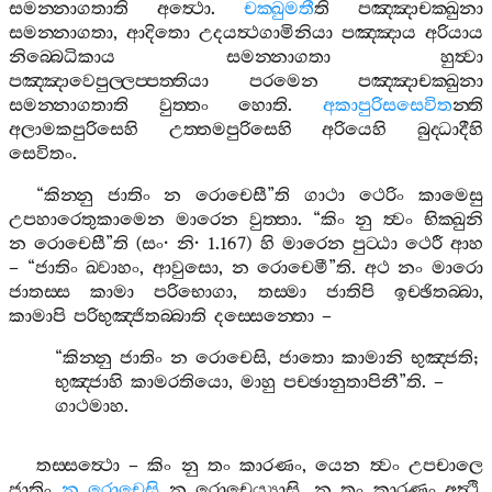
සමන‍්නාගතාති
අත්‍ථො
.
චක‍්ඛුමතී
ති
පඤ‍්ඤාචක‍්ඛුනා
සමන‍්නාගතා
,
ආදිතො
උදයත්‍ථගාමිනියා
පඤ‍්ඤාය
අරියාය
නිබ‍්බෙධිකාය
සමන‍්නාගතා
හුත්‍වා
පඤ‍්ඤාවෙපුල‍්ලප‍්පත‍්තියා
පරමෙන
පඤ‍්ඤාචක‍්ඛුනා
සමන‍්නාගතාති
වුත‍්තං
හොති
.
අකාපුරිසසෙවිත
න‍්ති
අලාමකපුරිසෙහි
උත‍්තමපුරිසෙහි
අරියෙහි
බුද‍්ධාදීහි
සෙවිතං
.
“
කින‍්නු
ජාතිං
න
රොචෙසී
”
ති
ගාථා
ථෙරිං
කාමෙසු
උපහාරෙතුකාමෙන
මාරෙන
වුත‍්තා
. “
කිං
නු
ත්‍වං
භික‍්ඛුනි
න
රොචෙසී
”
ති
(
සං
·
නි
· 1.167)
හි
මාරෙන
පුට‍්ඨා
ථෙරී
ආහ
– “
ජාතිං
ඛ‍්වාහං
,
ආවුසො
,
න
රොචෙමී
”
ති
.
අථ
නං
මාරො
ජාතස‍්ස
කාමා
පරිභොගා
,
තස‍්මා
ජාතිපි
ඉච‍්ඡිතබ‍්බා
,
කාමාපි
පරිභුඤ‍්ජිතබ‍්බාති
දස‍්සෙන‍්තො
–
“
කින‍්නු
ජාතිං
න
රොචෙසි
,
ජාතො
කාමානි
භුඤ‍්ජති
;
භුඤ‍්ජාහි
කාමරතියො
,
මාහු
පච‍්ඡානුතාපිනී
”
ති
. –
ගාථමාහ
.
තස‍්සත්‍ථො
–
කිං
නු
තං
කාරණං
,
යෙන
ත්‍වං
උපචාලෙ
ජාතිං
න
රොචෙසි
න
රොචෙය්‍යාසි
,
න
තං
කාරණං
අත්‍ථි
.