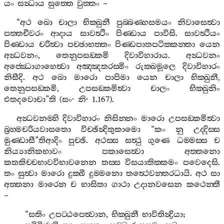
යං
සන්‍ධාය
සුත‍්තෙ
වුත‍්තං
–
“
අථ
ඛො
චාලා
භික‍්ඛුනී
පුබ‍්බණ‍්හසමයං
නිවාසෙත්‍වා
පත‍්තචීවරං
ආදාය
සාවත්‍ථිං
පිණ‍්ඩාය
පාවිසි
.
සාවත්‍ථියං
පිණ‍්ඩාය
චරිත්‍වා
පච‍්ඡාභත‍්තං
පිණ‍්ඩපාතපටික‍්කන‍්තා
යෙන
අන්‍ධවනං
,
තෙනුපසඞ‍්කමි
දිවාවිහාරාය
.
අන්‍ධවනං
අජ‍්ඣොගාහෙත්‍වා
අඤ‍්ඤතරස‍්මිං
රුක‍්ඛමූලෙ
දිවාවිහාරං
නිසීදි
.
අථ
ඛො
මාරො
පාපිමා
යෙන
චාලා
භික‍්ඛුනී
,
තෙනුපසඞ‍්කමි
,
උපසඞ‍්කමිත්‍වා
චාලං
භික‍්ඛුනිං
එතදවොචා
”
ති
(
සං
·
නි
· 1.167).
අන්‍ධවනම‍්හි
දිවාවිහාරං
නිසින‍්නං
මාරො
උපසඞ‍්කමිත්‍වා
බ්‍රහ‍්මචරියවාසතො
විච‍්ඡින්‍දිතුකාමො
“
කං
නු
උද‍්දිස‍්ස
මුණ‍්ඩාසී
”
තිආදිං
පුච‍්ඡි
.
අථස‍්ස
සත්‍ථු
ගුණෙ
ධම‍්මස‍්ස
ච
නිය්‍යානිකභාවං
පකාසෙත්‍වා
අත‍්තනො
කතකිච‍්චභාවවිභාවනෙන
තස‍්ස
විසයාතික‍්කමං
පවෙදෙසි
.
තං
සුත්‍වා
මාරො
දුක‍්ඛී
දුම‍්මනො
තත්‍ථෙවන‍්තරධායි
.
අථ
සා
අත‍්තනා
මාරෙන
ච
භාසිතා
ගාථා
උදානවසෙන
කථෙන‍්තී
–
“
සතිං
උපට‍්ඨපෙත්‍වාන
,
භික‍්ඛුනී
භාවිතින්‍ද්‍රියා
;