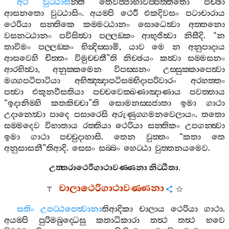
අථ
වුට‍්ඨාසි
න‍්ති
තෙවිජ‍්ජාභාවප‍්පත‍්තිතො
පච‍්ඡා
ආසනතො
වුට‍්ඨාසිං
.
අයම‍්පි
ථෙරී
එකදිවසං
පටාචාරාය
ථෙරියා
සන‍්තිකෙ
කම‍්මට‍්ඨානං
සොධෙත්‍වා
අත‍්තනො
වසනට‍්ඨානං
පවිසිත්‍වා
පල‍්ලඞ‍්කං
ආභුජිත්‍වා
නිසීදි
. “
න
තාවිමං
පල‍්ලඞ‍්කං
භින්‍දිස‍්සාමි
,
යාව
මෙ
න
අනුපාදාය
ආසවෙහි
චිත‍්තං
විමුච‍්චතී
”
ති
නිච‍්ඡයං
කත්‍වා
සම‍්මසනං
ආරභිත්‍වා
,
අනුක‍්කමෙන
විපස‍්සනං
උස‍්සුක‍්කාපෙත්‍වා
මග‍්ගපටිපාටියා
අභිඤ‍්ඤාපටිසම‍්භිදාපරිවාරං
අරහත‍්තං
පත්‍වා
එකූනවීසතියා
පච‍්චවෙක‍්ඛණාඤාණාය
පවත‍්තාය
“
ඉදානිම‍්හි
කතකිච‍්චා
”
ති
සොමනස‍්සජාතා
ඉමා
ගාථා
උදානෙත්‍වා
පාදෙ
පසාරෙසි
අරුණුග‍්ගමනවෙලායං
.
තතො
සම‍්මදෙව
විභාතාය
රත‍්තියා
ථෙරියා
සන‍්තිකං
උපගන‍්ත්‍වා
ඉමා
ගාථා
පච‍්චුදාහාසි
.
තෙන
වුත‍්තං
“
කතා
තෙ
අනුසාසනී
”
තිආදි
.
සෙසං
සබ‍්බං
හෙට‍්ඨා
වුත‍්තනයමෙව
.
උත‍්තරාථෙරීගාථාවණ‍්ණනා
නිට‍්ඨිතා
.
චාලාථෙරීගාථාවණ‍්ණනා
සතිං
උපට‍්ඨපෙත්‍වානා
තිආදිකා
චාලාය
ථෙරියා
ගාථා
.
අයම‍්පි
පුරිමබුද‍්ධෙසු
කතාධිකාරා
තත්‍ථ
තත්‍ථ
භවෙ