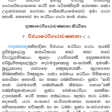
එවං
සත්‍ථාරා
ඉමාසු
ගාථාසු
භාසිතාසු
ගාථාපරියොසානෙ
ථෙරී
සහ
පටිසම‍්භිදාහි
අරහත‍්තං
පත්‍වා
උදානවසෙන
භගවතා
භාසිතනියාමෙනෙව
ඉමා
ගාථා
අභාසි
.
තෙනෙව
තා
ථෙරියා
ගාථා
නාම
ජාතා
.
ගුත‍්තාථෙරීගාථාවණ‍්ණනා
නිට‍්ඨිතා
.
විජයාථෙරිගාථාවණ‍්ණනා
චතුක‍්ඛත‍්තු
න‍්තිආදිකා
විජයාය
ථෙරියා
ගාථා
.
අයම‍්පි
පුරිමබුද‍්ධෙසු
කතාධිකාරා
තත්‍ථ
තත්‍ථ
භවෙ
විවට‍්ටූපනිස‍්සයං
කුසලං
උපචිනන‍්තී
,
අනුක‍්කමෙන
පරිබ්‍රූහිතකුසලමූලා
දෙවමනුස‍්සෙසු
සංසරන‍්තී
,
ඉමස‍්මිං
බුද‍්ධුප‍්පාදෙ
රාජගහෙ
අඤ‍්ඤතරස‍්මිං
කුලගෙහෙ
නිබ‍්බත‍්තිත්‍වා
විඤ‍්ඤුතං
පත්‍වා
ඛෙමාය
ථෙරියා
ගිහිකාලෙ
සහායිකා
අහොසි
.
සා
තස‍්සා
පබ‍්බජිතභාවං
සුත්‍වා
“
සාපි
නාම
රාජමහෙසී
පබ‍්බජිස‍්සති
කිමඞ‍්ගං
පනාහ
”
න‍්ති
පබ‍්බජිතුකාමායෙව
හුත්‍වා
ඛෙමාථෙරියා
සන‍්තිකං
උපසඞ‍්කමි
.
ථෙරී
තස‍්සා
අජ‍්ඣාසයං
ඤත්‍වා
තථා
ධම‍්මං
දෙසෙසි
,
යථා
සංසාරෙ
සංවිග‍්ගමානසා
සාසනෙ
සා
අභිප‍්පසන‍්නා
භවිස‍්සති
.
සා
තං
ධම‍්මං
සුත්‍වා
සංවෙගජාතා