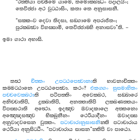
“
රත‍්තියා
පච‍්ඡිමෙ
යාමෙ
,
තමොක‍්ඛන්‍ධං
පදාලයිං
;
තෙවිජ‍්ජා
අථ
වුට‍්ඨාසිං
,
කතා
තෙ
අනුසාසනී
.
“
සක‍්කංව
දෙවා
තිදසා
,
සඞ‍්ගාමෙ
අපරාජිතං
;
පුරක‍්ඛත්‍වා
විහස‍්සාමි
,
තෙවිජ‍්ජාම‍්හි
අනාසවා
”
ති
. –
ඉමා
ගාථා
අභාසි
.
තත්‍ථ
චිත‍්තං
උපට‍්ඨපෙත්‍වානා
ති
භාවනාචිත‍්තං
කම‍්මට‍්ඨානෙ
උපට‍්ඨපෙත්‍වා
.
කථං
?
එකග‍්ගං
සුසමාහිතං
පච‍්චවෙක‍්ඛථා
ති
පටිපත‍්තිං
අවෙක‍්ඛථ
,
සඞ‍්ඛාරෙ
අනිච‍්චාතිපි
,
දුක‍්ඛාතිපි
,
අනත‍්තාතිපි
ලක‍්ඛණත‍්තයං
විපස‍්සථාති
අත්‍ථො
.
ඉදඤ‍්ච
ඔවාදකාලෙ
අත‍්තනො
අඤ‍්ඤෙසඤ‍්ච
භික‍්ඛුනීනං
ථෙරියාදීනං
ඔවාදස‍්ස
අනුවාදවසෙන
වුත‍්තං
.
පටාචාරානුසාසනි
න‍්ති
පටාචාරාය
ථෙරියා
අනුසිට‍්ඨිං
. “
පටාචාරාය
සාසන
”
න‍්තිපි
වා
පාඨො
.