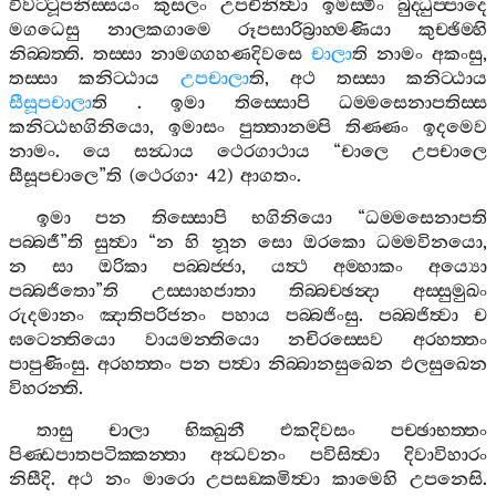
විවට‍්ටූපනිස‍්සයං
කුසලං
උපචිනිත්‍වා
ඉමස‍්මිං
බුද‍්ධුප‍්පාදෙ
මගධෙසු
නාලකගාමෙ
රූපසාරිබ්‍රාහ‍්මණියා
කුච‍්ඡිම‍්හි
නිබ‍්බත‍්ති
.
තස‍්සා
නාමග‍්ගහණදිවසෙ
චාලා
ති
නාමං
අකංසු
,
තස‍්සා
කනිට‍්ඨාය
උපචාලා
ති
,
අථ
තස‍්සා
කනිට‍්ඨාය
සීසූපචාලා
ති
.
ඉමා
තිස‍්සොපි
ධම‍්මසෙනාපතිස‍්ස
කනිට‍්ඨභගිනියො
,
ඉමාසං
පුත‍්තානම‍්පි
තිණ‍්ණං
ඉදමෙව
නාමං
.
යෙ
සන්‍ධාය
ථෙරගාථාය
“
චාලෙ
උපචාලෙ
සීසූපචාලෙ
”
ති
(
ථෙරගා
· 42)
ආගතං
.
ඉමා
පන
තිස‍්සොපි
භගිනියො
“
ධම‍්මසෙනාපති
පබ‍්බජී
”
ති
සුත්‍වා
“
න
හි
නූන
සො
ඔරකො
ධම‍්මවිනයො
,
න
සා
ඔරිකා
පබ‍්බජ‍්ජා
,
යත්‍ථ
අම‍්හාකං
අය්‍යො
පබ‍්බජිතො
”
ති
උස‍්සාහජාතා
තිබ‍්බච‍්ඡන්‍දා
අස‍්සුමුඛං
රුදමානං
ඤාතිපරිජනං
පහාය
පබ‍්බජිංසු
.
පබ‍්බජිත්‍වා
ච
ඝටෙන‍්තියො
වායමන‍්තියො
නචිරස‍්සෙව
අරහත‍්තං
පාපුණිංසු
.
අරහත‍්තං
පන
පත්‍වා
නිබ‍්බානසුඛෙන
ඵලසුඛෙන
විහරන‍්ති
.
තාසු
චාලා
භික‍්ඛුනී
එකදිවසං
පච‍්ඡාභත‍්තං
පිණ‍්ඩපාතපටික‍්කන‍්තා
අන්‍ධවනං
පවිසිත්‍වා
දිවාවිහාරං
නිසීදි
.
අථ
නං
මාරො
උපසඞ‍්කමිත්‍වා
කාමෙහි
උපනෙසි
.