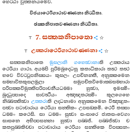
හෙට‍්ඨා
වුත‍්තනයමෙව
.
විජයාථෙරීගාථාවණ‍්ණනා
නිට‍්ඨිතා
.
ඡක‍්කනිපාතවණ‍්ණනා
නිට‍්ඨිතා
.
7.
සත‍්තකනිපාතො
උත‍්තරාථෙරීගාථාවණ‍්ණනා
සත‍්තකනිපාතෙ
මුසලානි
ගහෙත්‍වානා
ති
උත‍්තරාය
ථෙරියා
ගාථා
.
අයම‍්පි
පුරිමබුද‍්ධෙසු
කතාධිකාරා
තත්‍ථ
තත්‍ථ
භවෙ
විවට‍්ටූපනිස‍්සයං
කුසලං
උපචිනන‍්තී
,
අනුක‍්කමෙන
සම‍්භාවිතකුසලමූලා
සමුපචිතවිමොක‍්ඛසම‍්භාරා
පරිපක‍්කවිමුත‍්තිපරිපාචනීයධම‍්මා
හුත්‍වා
,
ඉමස‍්මිං
බුද‍්ධුප‍්පාදෙ
සාවත්‍ථියං
අඤ‍්ඤතරස‍්මිං
කුලගෙහෙ
නිබ‍්බත‍්තිත්‍වා
උත‍්තරා
ති
ලද‍්ධනාමා
අනුක‍්කමෙන
විඤ‍්ඤුතං
පත්‍වා
පටාචාරාය
ථෙරියා
සන‍්තිකං
උපසඞ‍්කමි
.
ථෙරී
තස‍්සා
ධම‍්මං
කථෙසි
.
සා
ධම‍්මං
සුත්‍වා
සංසාරෙ
ජාතසංවෙගා
සාසනෙ
අභිප‍්පසන‍්නා
හුත්‍වා
පබ‍්බජි
.
පබ‍්බජිත්‍වා
ච
කතපුබ‍්බකිච‍්චා
පටාචාරාය
ථෙරියා
සන‍්තිකෙ
විපස‍්සනං