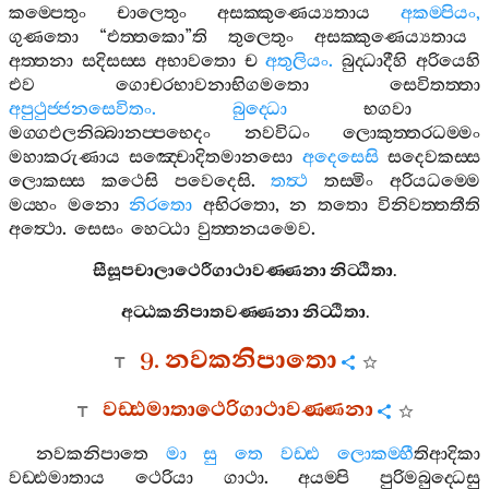
කම‍්පෙතුං
චාලෙතුං
අසක‍්කුණෙය්‍යතාය
අකම‍්පියං
,
ගුණතො
“
එත‍්තකො
”
ති
තුලෙතුං
අසක‍්කුණෙය්‍යතාය
අත‍්තනා
සදිසස‍්ස
අභාවතො
ච
අතුලියං
.
බුද‍්ධාදීහි
අරියෙහි
එව
ගොචරභාවනාභිගමතො
සෙවිතත‍්තා
අපුථුජ‍්ජනසෙවිතං
.
බුද‍්ධො
භගවා
මග‍්ගඵලනිබ‍්බානප‍්පභෙදං
නවවිධං
ලොකුත‍්තරධම‍්මං
මහාකරුණාය
සඤ‍්චොදිතමානසො
අදෙසෙසි
සදෙවකස‍්ස
ලොකස‍්ස
කථෙසි
පවෙදෙසි
.
තත්‍ථ
තස‍්මිං
අරියධම‍්මෙ
මය‍්හං
මනො
නිරතො
අභිරතො
,
න
තතො
විනිවත‍්තතීති
අත්‍ථො
.
සෙසං
හෙට‍්ඨා
වුත‍්තනයමෙව
.
සීසූපචාලාථෙරීගාථාවණ‍්ණනා
නිට‍්ඨිතා
.
අට‍්ඨකනිපාතවණ‍්ණනා
නිට‍්ඨිතා
.
9.
නවකනිපාතො
වඩ‍්ඪමාතාථෙරිගාථාවණ‍්ණනා
නවකනිපාතෙ
මා
සු
තෙ
වඩ‍්ඪ
ලොකම‍්හී
තිආදිකා
වඩ‍්ඪමාතාය
ථෙරියා
ගාථා
.
අයම‍්පි
පුරිමබුද‍්ධෙසු