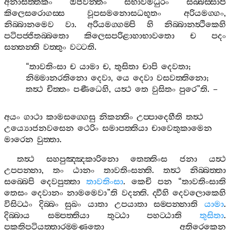
අනාසිත‍්තකං
ඔජවන‍්තං
සභාවමධුරං
සබ‍්බස‍්සාපි
කිලෙසරොගස‍්ස
වූපසමනොසධභූතං
අරියමග‍්ගං
,
නිබ‍්බානමෙව
වා
.
අරියමග‍්ගම‍්පි
හි
නිබ‍්බානත්‍ථිකෙහි
පටිපජ‍්ජිතබ‍්බතො
කිලෙසපරිළාහාභාවතො
ච
පදං
සන‍්තන‍්ති
වත‍්තුං
වට‍්ටති
.
“
තාවතිංසා
ච
යාමා
ච
,
තුසිතා
චාපි
දෙවතා
;
නිම‍්මානරතිනො
දෙවා
,
යෙ
දෙවා
වසවත‍්තිනො
;
තත්‍ථ
චිත‍්තං
පණීධෙහි
,
යත්‍ථ
තෙ
වුසිතං
පුරෙ
”
ති
. –
අයං
ගාථා
කාමසග‍්ගෙසු
නිකන‍්තිං
උප‍්පාදෙහීති
තත්‍ථ
උය්‍යොජනවසෙන
ථෙරිං
සමාපත‍්තියා
චාවෙතුකාමෙන
මාරෙන
වුත‍්තා
.
තත්‍ථ
සහපුඤ‍්ඤකාරිනො
තෙත‍්තිංස
ජනා
යත්‍ථ
උපපන‍්නා
,
තං
ඨානං
තාවතිංසන‍්ති
.
තත්‍ථ
නිබ‍්බත‍්තා
සබ‍්බෙපි
දෙවපුත‍්තා
තාවතිංසා
.
කෙචි
පන
“
තාවතිංසාති
තෙසං
දෙවානං
නාමමෙවා
”
ති
වදන‍්ති
.
ද‍්වීහි
දෙවලොකෙහි
විසිට‍්ඨං
දිබ‍්බං
සුඛං
යාතා
උපයාතා
සම‍්පන‍්නාති
යාමා
.
දිබ‍්බාය
සම‍්පත‍්තියා
තුට‍්ඨා
පහට‍්ඨාති
තුසිතා
.
පකතිපටියත‍්තාරම‍්මණතො
අතිරෙකෙන