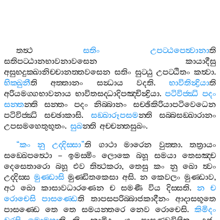
තත්‍ථ
සතිං
උපට‍්ඨපෙත්‍වානා
ති
සතිපට‍්ඨානභාවනාවසෙන
කායාදීසු
අසුභදුක‍්ඛානිච‍්චානත‍්තවසෙන
සතිං
සුට‍්ඨු
උපට‍්ඨිතං
කත්‍වා
.
භික‍්ඛුනී
ති
අත‍්තානං
සන්‍ධාය
වදති
.
භාවිතින්‍ද්‍රියා
ති
අරියමග‍්ගභාවනාය
භාවිතසද‍්ධාදිපඤ‍්චින්‍ද්‍රියා
.
පටිවිජ‍්ඣි
පදං
සන‍්ත
න‍්ති
සන‍්තං
පදං
නිබ‍්බානං
සච‍්ඡිකිරියාපටිවෙධෙන
පටිවිජ‍්ඣි
සච‍්ඡාකාසි
.
සඞ‍්ඛාරූපසම
න‍්ති
සබ‍්බසඞ‍්ඛාරානං
උපසමහෙතුභූතං
.
සුඛ
න‍්ති
අච‍්චන‍්තසුඛං
.
“
කං
නු
උද‍්දිස‍්සා
”
ති
ගාථා
මාරෙන
වුත‍්තා
.
තත්‍රායං
සඞ‍්ඛෙපත්‍ථො
–
ඉමස‍්මිං
ලොකෙ
බහූ
සමයා
තෙසඤ‍්ච
දෙසෙතාරො
බහූ
එව
තිත්‍ථකරා
,
තෙසු
කං
නු
ඛො
ත්‍වං
උද‍්දිස‍්ස
මුණ‍්ඩාසි
මුණ‍්ඩිතකෙසා
අසි
.
න
කෙවලං
මුණ‍්ඩාව
,
අථ
ඛො
කාසාවධාරණෙන
ච
සමණී
විය
දිස‍්සති
.
න
ච
රොචෙසි
පාසණ‍්ඩෙ
ති
තාපසපරිබ‍්බාජකාදීනං
ආදාසභූතෙ
පාසණ‍්ඩෙ
තෙ
තෙ
සමයන‍්තරෙ
නෙව
රොචෙසි
.
කිමිදං