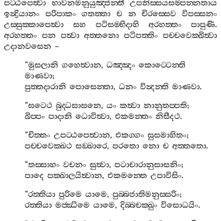
පට‍්ඨපෙත්‍වා
භාවනමනුයුඤ‍්ජන‍්තී
උපනිස‍්සයසම‍්පන‍්නතාය
ඉන්‍ද්‍රියානං
පරිපාකං
ගතත‍්තා
ච
න
චිරස‍්සෙව
විපස‍්සනං
උස‍්සුක‍්කාපෙත්‍වා
සහ
පටිසම‍්භිදාහි
අරහත‍්තං
පාපුණි
.
අරහත‍්තං
පන
පත්‍වා
අත‍්තනො
පටිපත‍්තිං
පච‍්චවෙක‍්ඛිත්‍වා
උදානවසෙන
–
“
මුසලානි
ගහෙත්‍වාන
,
ධඤ‍්ඤං
කොට‍්ටෙන‍්ති
මාණවා
;
පුත‍්තදාරානි
පොසෙන‍්තා
,
ධනං
වින්‍දන‍්ති
මාණවා
.
“
ඝටෙථ
බුද‍්ධසාසනෙ
,
යං
කත්‍වා
නානුතප‍්පති
;
ඛිප‍්පං
පාදානි
ධොවිත්‍වා
,
එකමන‍්තං
නිසීදථ
.
“
චිත‍්තං
උපට‍්ඨපෙත්‍වාන
,
එකග‍්ගං
සුසමාහිතං
;
පච‍්චවෙක‍්ඛථ
සඞ‍්ඛාරෙ
,
පරතො
නො
ච
අත‍්තතො
.
“
තස‍්සාහං
වචනං
සුත්‍වා
,
පටාචාරානුසාසනිං
;
පාදෙ
පක‍්ඛාලයිත්‍වාන
,
එකමන‍්තෙ
උපාවිසිං
.
“
රත‍්තියා
පුරිමෙ
යාමෙ
,
පුබ‍්බජාතිමනුස‍්සරිං
;
රත‍්තියා
මජ‍්ඣිමෙ
යාමෙ
,
දිබ‍්බචක‍්ඛුං
විසොධයිං
.