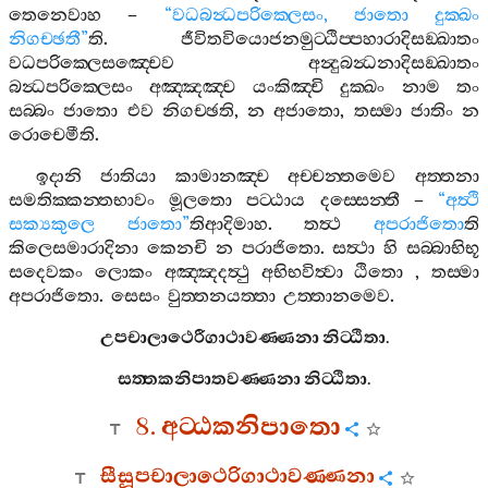
තෙනෙවාහ
–
“
වධබන්‍ධපරික‍්ලෙසං
,
ජාතො
දුක‍්ඛං
නිගච‍්ඡතී
”
ති
.
ජීවිතවියොජනමුට‍්ඨිප‍්පහාරාදිසඞ‍්ඛාතං
වධපරික‍්ලෙසඤ‍්චෙව
අන්‍දුබන්‍ධනාදිසඞ‍්ඛාතං
බන්‍ධපරික‍්ලෙසං
අඤ‍්ඤඤ‍්ච
යංකිඤ‍්චි
දුක‍්ඛං
නාම
තං
සබ‍්බං
ජාතො
එව
නිගච‍්ඡති
,
න
අජාතො
,
තස‍්මා
ජාතිං
න
රොචෙමීති
.
ඉදානි
ජාතියා
කාමානඤ‍්ච
අච‍්චන‍්තමෙව
අත‍්තනා
සමතික‍්කන‍්තභාවං
මූලතො
පට‍්ඨාය
දස‍්සෙන‍්තී
–
“
අත්‍ථි
සක්‍යකුලෙ
ජාතො
”
තිආදිමාහ
.
තත්‍ථ
අපරාජිතො
ති
කිලෙසමාරාදිනා
කෙනචි
න
පරාජිතො
.
සත්‍ථා
හි
සබ‍්බාභිභූ
සදෙවකං
ලොකං
අඤ‍්ඤදත්‍ථු
අභිභවිත්‍වා
ඨිතො
,
තස‍්මා
අපරාජිතො
.
සෙසං
වුත‍්තනයත‍්තා
උත‍්තානමෙව
.
උපචාලාථෙරීගාථාවණ‍්ණනා
නිට‍්ඨිතා
.
සත‍්තකනිපාතවණ‍්ණනා
නිට‍්ඨිතා
.
8.
අට‍්ඨකනිපාතො
සීසූපචාලාථෙරිගාථාවණ‍්ණනා