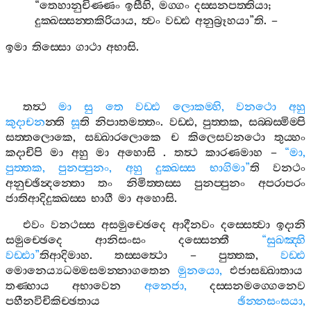
“
තෙහානුචිණ‍්ණං
ඉසීහි
,
මග‍්ගං
දස‍්සනපත‍්තියා
;
දුක‍්ඛස‍්සන‍්තකිරියාය
,
ත්‍වං
වඩ‍්ඪ
අනුබ්‍රූහයා
”
ති
. –
ඉමා
තිස‍්සො
ගාථා
අභාසි
.
තත්‍ථ
මා
සු
තෙ
වඩ‍්ඪ
ලොකම‍්හි
,
වනථො
අහු
කුදාචන
න‍්ති
සූ
ති
නිපාතමත‍්තං
.
වඩ‍්ඪ
,
පුත‍්තක
,
සබ‍්බස‍්මිම‍්පි
සත‍්තලොකෙ
,
සඞ‍්ඛාරලොකෙ
ච
කිලෙසවනථො
තුය‍්හං
කදාචිපි
මා
අහු
මා
අහොසි
.
තත්‍ථ
කාරණමාහ
–
“
මා
,
පුත‍්තක
,
පුනප‍්පුනං
,
අහු
දුක‍්ඛස‍්ස
භාගිමා
”
ති
වනථං
අනුච‍්ඡින්‍දන‍්තො
තං
නිමිත‍්තස‍්ස
පුනප‍්පුනං
අපරාපරං
ජාතිආදිදුක‍්ඛස‍්ස
භාගී
මා
අහොසි
.
එවං
වනථස‍්ස
අසමුච‍්ඡෙදෙ
ආදීනවං
දස‍්සෙත්‍වා
ඉදානි
සමුච‍්ඡෙදෙ
ආනිසංසං
දස‍්සෙන‍්තී
“
සුඛඤ‍්හි
වඩ‍්ඪා
”
තිආදිමාහ
.
තස‍්සත්‍ථො
–
පුත‍්තක
,
වඩ‍්ඪ
මොනෙය්‍යධම‍්මසමන‍්නාගතෙන
මුනයො
,
එජාසඞ‍්ඛාතාය
තණ‍්හාය
අභාවෙන
අනෙජා
,
දස‍්සනමග‍්ගෙනෙව
පහීනවිචිකිච‍්ඡතාය
ඡින‍්නසංසයා
,