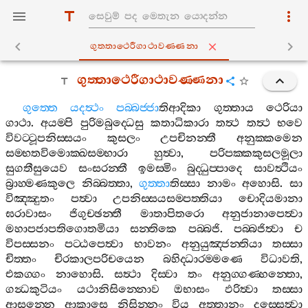
ගුත‍්තාථෙරීගාථාවණ‍්ණනා
ගුත‍්තාථෙරීගාථාවණ‍්ණනා
ගුත‍්තෙ
යදත්‍ථං
පබ‍්බජ‍්ජා
තිආදිකා
ගුත‍්තාය
ථෙරියා
ගාථා
.
අයම‍්පි
පුරිමබුද‍්ධෙසු
කතාධිකාරා
තත්‍ථ
තත්‍ථ
භවෙ
විවට‍්ටූපනිස‍්සයං
කුසලං
උපචිනන‍්තී
අනුක‍්කමෙන
සම‍්භතවිමොක‍්ඛසම‍්භාරා
හුත්‍වා
,
පරිපක‍්කකුසලමූලා
සුගතීසුයෙව
සංසරන‍්තී
ඉමස‍්මිං
බුද‍්ධුප‍්පාදෙ
සාවත්‍ථියං
බ්‍රාහ‍්මණකුලෙ
නිබ‍්බත‍්තා
,
ගුත‍්තා
තිස‍්සා
නාමං
අහොසි
.
සා
විඤ‍්ඤුතං
පත්‍වා
උපනිස‍්සයසම‍්පත‍්තියා
චොදියමානා
ඝරාවාසං
ජිගුච‍්ඡන‍්තී
මාතාපිතරො
අනුජානාපෙත්‍වා
මහාපජාපතිගොතමියා
සන‍්තිකෙ
පබ‍්බජි
.
පබ‍්බජිත්‍වා
ච
විපස‍්සනං
පට‍්ඨපෙත්‍වා
භාවනං
අනුයුඤ‍්ජන‍්තියා
තස‍්සා
චිත‍්තං
චිරකාලපරිචයෙන
බහිද‍්ධාරම‍්මණෙ
විධාවති
,
එකග‍්ගං
නාහොසි
.
සත්‍ථා
දිස‍්වා
තං
අනුග‍්ගණ‍්හන‍්තො
,
ගන්‍ධකුටියං
යථානිසින‍්නොව
ඔභාසං
ඵරිත්‍වා
තස‍්සා
ආසන‍්නෙ
ආකාසෙ
නිසින‍්නං
විය
අත‍්තානං
දස‍්සෙත්‍වා