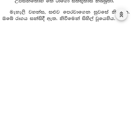
උපසන්තොහි තෙ රාගො සීතිභූතාසි නිබ්බුතා.
මැහැලි වහන්ස, සළුව පෙරවාගෙන සුවසේ නිදන්න.
ඔබේ රාගය සන්සිදී ඇත. නිවීමෙන් සිහිල් වූයෙහිය.
මේ ගාථාව දෙසූ සේක.
ගාථාව අවසානයෙහි ඕතොමෝ පිළිසිඹියා සහිත
රහත්බවට පැමිණ එම ගාථාවම උදාන වශයෙන් ප්‍රකාශ
කළාය. මෙයම ඇයගේ දැනීම ප්‍රකාශ කිරීමක් විය.
ඕතොමෝ එකෙණෙහිම පැවිදි වූවාය. ගාථාවෙහි සඳහන්
වන වුඩ්ඪිකෙ යනු මැහැල්ල යන තේරුමය. වයසින්
වැඩිමහලු යන තේරුමය. මෝ වනාහී සීලාදි ගුණයෙන් ද
වැඩිමහලුය. තෙරණිය විසින් කියූ සතරවන පාදයෙහි
‘සීතිභූතම්හි නිබ්බුතා’
යනුවෙන් වෙනස් කරගත යුතුය.
සෙස්ස පෙර කියනලද පරිදිමය.
මහලු මෙහෙණක වූ සුමනාගේ ගාථා වර්‍ණනාව නිමි.
ධම්මා ථේරීගාථා වර්ණනාව
පිණ්ඩපාතං චරිත්‍වාන
යනු ධම්මා තෙරණියගේ