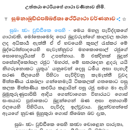
උත්තරා ථෙරියගේ ගාථා වර්‍ණනාව නිමි.
සුමනාබුඩ්ඪපබ්බජිතා ථේරීගාථා වර්ණනාව
සුඛං ත්‍වං වුඩ්ඪිකෙ සෙහි -
මෙය මහලු පැවිද්දකගේ
ගාථාවකි. මෝතොමෝද පෙර බුදුවරුන්ගේ කාලවල කරන
ලද අධිකාර්‍ය ඇත්තී ඒ ඒ භවයෙහි කුසල් රැස්කර මේ
බුද්ධෝත්පාදයෙහි සැවැත්නුවර මහකොසොල් රජුගේ
සොහොයුරියක් වී උපන්නාය. ඕ එක්දිනක් බුදුන්
පසේනදිකෝසල රජුට ‘මහරජ, මේ සතරදෙන ළදරු යයි
නිගරුනොකට යුතුය’ යනුවෙන් දෙසූ ධර්‍මය අසා පැහැදී
සරණ සීලයෙහි පිහිටා පැවිදිවනු කැමැත්තී වුවද
මිත්තණිය රැකබලා ගන්නෙමැයි ටිකකලක් ගතකොට පසු
කලක මිත්තණිය කළුරිය කළායින් පසු රජු සමග මා ඇගි
බුමුතුරුණුපාපිසි ආදිය ගෙන්වාගෙන විහාරයට ගොස්
සංඝයාට පූජාකොට බුදුන්ගෙන් බණ අසා අනාගාමි
ඵලයෙහි පිහිටියා, පැවිද්ද ඉල්වූවාය. බුදුන්වහන්සේ
ඇයගේ නුවණ මුහුකුරා ගොස් තිබෙන බව දැක,
සුඛං ත්‍වං වුඩ්ඪිකෙ සෙහි කත්‍වා චොළෙන පාරුතා,