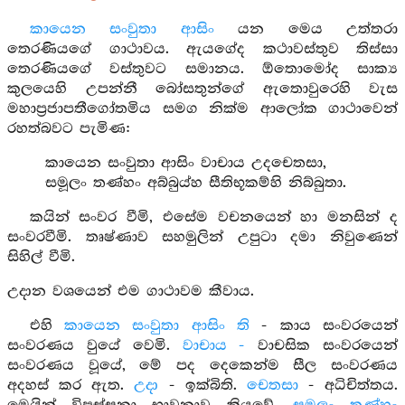
කායෙන සංවුතා ආසිං
යන මෙය උත්තරා
තෙරණියගේ ගාථාවය. ඇයගේද කථාවස්තුව තිස්සා
තෙරණියගේ වස්තුවට සමානය. ඕතොමෝද සාක්‍ය
කුලයෙහි උපන්නී බෝසතුන්ගේ ඇතොවුරෙහි වැස
මහාප්‍රජාපතීගෝතමිය සමග නික්ම ආලෝක ගාථාවෙන්
රහත්බවට පැමිණ:
කායෙන සංවුතා ආසිං වාචාය උදචෙතසා,
සමූලං තණ්හං අබ්බුය්හ සීතිභූකම්හි නිබ්බුතා.
කයින් සංවර වීමි, එසේම වචනයෙන් හා මනසින් ද
සංවරවීමි. තෘෂ්ණාව සහමුලින් උපුටා දමා නිවුණෙන්
සිහිල් වීමි.
උදාන වශයෙන් එම ගාථාවම කීවාය.
එහි
කායෙන සංවුතා ආසිං ති
- කාය සංවරයෙන්
සංවරණය වුයේ වෙමි.
වාචාය -
වාචසික සංවරයෙන්
සංවරණය වූයේ, මේ පද දෙකෙන්ම සීල සංවරණය
අදහස් කර ඇත.
උදා
- ඉක්බිති.
චෙතසා
- අධිචිත්තය.