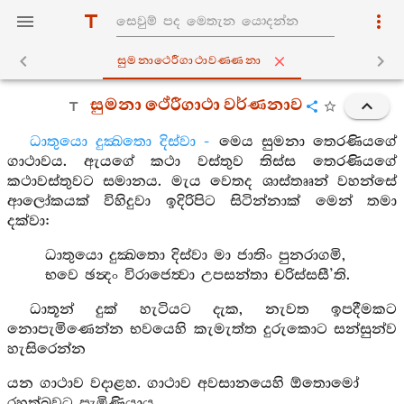
සුමනාථෙරීගාථාවණ‍්ණනා
සුමනා ථේරීගාථා වර්ණනාව
ධාතුයො දුක්‍ඛතො දිස්වා -
මෙය සුමනා තෙරණියගේ
ගාථාවය. ඇයගේ කථා වස්තුව තිස්ස තෙරණියගේ
කථාවස්තුවට සමානය. මැය වෙතද ශාස්තෲන් වහන්සේ
ආලෝකයක් විහිදුවා ඉදිරිපිට සිටින්නාක් මෙන් තමා
දක්වා:
ධාතුයො දුක්‍ඛතො දිස්වා මා ජාතිං පුනරාගමි,
භවෙ ඡන්‍දං විරාජෙත්‍වා උපසන්තා චරිස්සසී’ති.
ධාතූන් දුක් හැටියට දැක, නැවත ඉපදීමකට
නොපැමිණෙන්න භවයෙහි කැමැත්ත දුරුකොට සන්සුන්ව
හැසිරෙන්න
යන ගාථාව වදාළහ. ගාථාව අවසානයෙහි ඕතොමෝ
රහත්බවට පැමිණියාය.