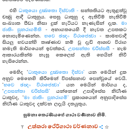
එහි
ධාතුයො දුක්‍ඛතො දිස්වාති -
සන්තතියට ඇතුළත්වූ
චක්‍ඛු ආදී ධාතුහුය. සෙසු ධාතුහු ද ඇතිවීම් නැතිවීම්
සංඛ්‍යාත පීඩා නිසා දුක් හැටියට නැණැසින් දැක
. මා
ජාතිං පුනරාගමීති
- අනාගතයෙහි දී නැවත උපතකට
නොපැමිණෙන්න.
භවෙ ඡන්‍දං විරාජෙත්‍වා
- කාමභවාදී
සියලු භවයන්හි තෘෂ්ණාව නම් වූ දැඩි ආශාව විරාග
නමැති මාර්ගයෙන් ඉවත්කර,
උපසන්තා චරිස්සසී
- හැම
ආකාරයකින්ම නැසූ කෙලෙස් ඇති හෙයින් නිවී
හැසිරෙන්න.
මෙහිද ‘
ධාතුයො දුක්‍ඛතො දිස්වා’
යන මෙයින් දුක
අනුව මෙනෙහි කිරීමෙන් විපස්සනාව පෙන්වූයේ වෙයි.
‘
භවෙ ඡන්‍දං විරාජෙත්‍වා’
යන මෙයින් මාර්ගය ද,
‘
උපසන්තා චරිස්සසි’
යන්නෙන් උපාදිසේස නිර්‍වාණ
ධාතුවද, ‘
මා ජාතිං පුනරාගමි’
ප්‍රකාශයෙන් අනුපාදිසේස
නිර්‍වාණ ධාතුවද දක්වන ලදැයි දතයුතුය.
සුමනා තෙරණියගේ ගාථා වර්‍ණනාව නිමි.
උත්තරා ථේරීගාථා වර්ණනාව