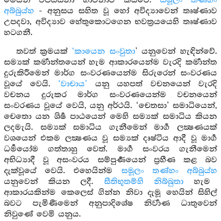
මෙයින් විපස්සනා භාවනාව කියවේ.
සමූලං තණ්හං
අබ්බුය්හ
- අනුසය සහිත වූ හෝ අවිද්‍යාවෙන් තෘෂ්ණාව
උපදවා, අවිද්‍යාව හේතුකොටගෙන භවත්‍රයයෙහි තෘෂ්ණාව
හටගනී.
තවත් ක්‍රමයක්
‘කායෙන සංවුතා
’ යනුවෙන් හැඳින්වේ.
සම්‍යක් කර්‍මාන්තයෙන් හැම ආකාරයෙන්ම වැරදි කර්‍මාන්ත
දුරුකිරීමෙන් මාර්ග සංවරණයෙන්ම සිරුරෙන් සංවරණය
වූයේ වෙයි.
‘වාචාය’
යනු යහපත් වචනයෙන් වැරදි
වචනය දුරුකර මාර්ග සංවරණයෙන්ම වචනයෙන්
සංවරණය වූයේ වෙයි, යනු අර්ථයි. ‘චෙතසා’ සමාධියෙන්,
චෙතො යන ශිර්‍ෂ පාඨයෙන් මෙහි සම්‍යක් සමාධිය කියන
ලදමැයි. සම්‍යක් සමාධිය ගැනීමෙන් මාර්‍ග ලක්‍ෂණයක්
වශයෙන් එකම ලක්‍ෂණය වූ සම්‍යක් දෘෂ්ටිය ආදී වූ මාර්‍ග
ධර්‍මයෝම ගත්තාහු වෙත්. මාර්‍ග සංවරය ගැනීමෙන්
අභිධ්‍යාදී වූ අසංවරය සම්පුර්‍ණයෙන් ප්‍රහීණ කළ බව
දැක්වූයේ වෙයි. එහෙයින්ම
සමූලං තණ්හං අබ්බුය්හ
යනුවෙන් කියන ලදී.
සීතිභූතම්හි නිබ්බුතා
හැම
ආකාරයකින්ම කෙලෙස් ගින්න නිවා දැමූ හෙයින් සිහිල්
බවට පැමිණීමෙන් අනුපාදිශේෂ නිර්‍වාණ ධාතුවෙන්
නිවුණේ වෙමි යනුය.