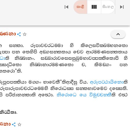
පාළි
සිංහල
ණ‍්ණනා
න
සන‍්තා
.
රූපාවචරධම‍්මා
හි
කිලෙසවික‍්ඛම‍්භනතො
ප‍්පා
පන
තෙහිපි
අඞ‍්ගසන‍්තතාය
චෙව
ආරම‍්මණසන‍්තතාය
ධො
ති
නිබ‍්බානං
.
සඞ‍්ඛාරාවසෙසසුඛුමභාවප‍්පත‍්තිතොපි
හි
්සද‍්ධිතො
නිබ‍්බානාරම‍්මණතො
ච
,
කිමඞ‍්ගං
පන
්තතරො
”
ති
.
රූපූපපත‍්තියා
මග‍්ගං
භාවෙතී
”
තිආදීසු
විය
.
අරූපට‍්ඨායිනො
ති
රූපාරූපාවචරධම‍්මෙහි
නිරොධස‍්ස
සන‍්තභාවමෙව
දස‍්සෙති
.
ි
පරිජානන‍්තාති
අත්‍ථො
.
නිරොධෙ
යෙ
විමුච‍්චන‍්තී
ති
එත්‍ථ
නිට‍්ඨිතා
.
‍්ණනා