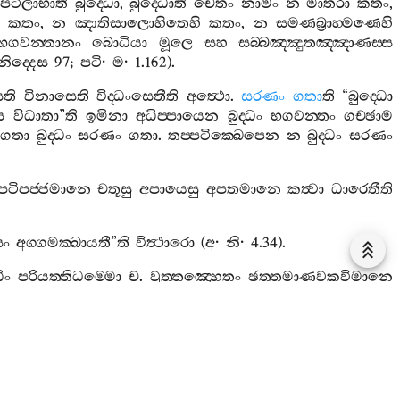
්ධිපටිලාභාති
බුද‍්ධො
,
බුද‍්ධොති
චෙතං
නාමං
න
මාතරා
කතං
,
කතං
,
න
ඤාතිසාලොහිතෙහි
කතං
,
න
සමණබ්‍රාහ‍්මණෙහි
භගවන‍්තානං
බොධියා
මූලෙ
සහ
සබ‍්බඤ‍්ඤුතඤ‍්ඤාණස‍්ස
නිද‍්දෙස
97;
පටි
·
ම
· 1.162).
සති
විනාසෙති
විද‍්ධංසෙතීති
අත්‍ථො
.
සරණං
ගතා
ති
“
බුද‍්ධො
ස
විධාතා
”
ති
ඉමිනා
අධිප‍්පායෙන
බුද‍්ධං
භගවන‍්තං
ගච‍්ඡාම
ගතා
බුද‍්ධං
සරණං
ගතා
.
තප‍්පටික‍්ඛෙපෙන
න
බුද‍්ධං
සරණං
පටිපජ‍්ජමානෙ
චතූසු
අපායෙසු
අපතමානෙ
කත්‍වා
ධාරෙතීති
ං
අග‍්ගමක‍්ඛායතී
”
ති
විත්‍ථාරො
(
අ
·
නි
· 4.34).
ධිං
පරියත‍්තිධම‍්මො
ච
.
වුත‍්තඤ‍්හෙතං
ඡත‍්තමාණවකවිමානෙ