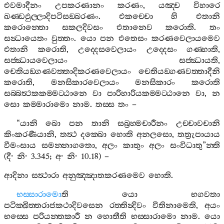
එවමාදීනං
උපකරණානං
කරණං
,
යඤ‍්ච
විහාරෙ
ඛණ‍්ඩඵුල‍්ලාදිපටිසඞ‍්ඛරණං
.
එකච‍්චො
හි
එතානි
කරොන‍්තො
සකලදිවසං
එතානෙව
කරොති
.
තං
සන්‍ධායෙතං
වුත‍්තං
.
යො
පන
එතෙසං
කරණවෙලායමෙව
එතානි
කරොති
,
උද‍්දෙසවෙලායං
උද‍්දෙසං
ගණ‍්හාති
,
සජ‍්ඣායවෙලායං
සජ‍්ඣායති
,
චෙතියඞ‍්ගණවත‍්තාදිකරණවෙලායං
චෙතියඞ‍්ගණවත‍්තාදීනි
කරොති
,
මනසිකාරවෙලායං
මනසිකාරං
කරොති
සබ‍්බත්‍ථකකම‍්මට‍්ඨානෙ
වා
පාරිහාරියකම‍්මට‍්ඨානෙ
වා
,
න
සො
කම‍්මාරාමො
නාම
.
තස‍්ස
තං
–
“
යානි
ඛො
පන
තානි
සබ්‍රහ‍්මචාරීනං
උච‍්චාවචානි
කිංකරණීයානි
,
තත්‍ථ
දක‍්ඛො
හොති
අනලසො
,
තත්‍රුපායාය
වීමංසාය
සමන‍්නාගතො
,
අලං
කාතුං
අලං
සංවිධාතු
”
න‍්ති
(
දී
·
නි
· 3.345;
අ
·
නි
· 10.18) –
ආදිනා
සත්‍ථාරා
අනුඤ‍්ඤාතකරණමෙව
හොති
.
භස‍්සාරාමො
ති
යො
භගවතා
පටික‍්ඛිත‍්තරාජකථාදිවසෙන
රත‍්තින්‍දිවං
වීතිනාමෙති
,
අයං
භස‍්සෙ
පරියන‍්තකාරී
න
හොතීති
භස‍්සාරාමො
නාම
.
යො