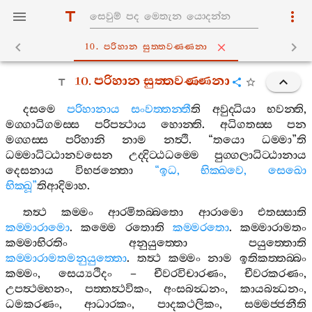
10. පරිහාන සුත‍්තවණ‍්ණනා
10.
පරිහාන
සුත‍්තවණ‍්ණනා
දසමෙ
පරිහානාය
සංවත‍්තන‍්තී
ති
අවුද‍්ධියා
භවන‍්ති
,
මග‍්ගාධිගමස‍්ස
පරිපන්‍ථාය
හොන‍්ති
.
අධිගතස‍්ස
පන
මග‍්ගස‍්ස
පරිහානි
නාම
නත්‍ථි
. “
තයො
ධම‍්මා
”
ති
ධම‍්මාධිට‍්ඨානවසෙන
උද‍්දිට‍්ඨධම‍්මෙ
පුග‍්ගලාධිට‍්ඨානාය
දෙසනාය
විභජන‍්තො
“
ඉධ
,
භික‍්ඛවෙ
,
සෙඛො
භික‍්ඛූ
”
තිආදිමාහ
.
තත්‍ථ
කම‍්මං
ආරමිතබ‍්බතො
ආරාමො
එතස‍්සාති
කම‍්මාරාමො
.
කම‍්මෙ
රතොති
කම‍්මරතො
.
කම‍්මාරාමතං
කම‍්මාභිරතිං
අනුයුත‍්තො
පයුත‍්තොති
කම‍්මාරාමතමනුයුත‍්තො
.
තත්‍ථ
කම‍්මං
නාම
ඉතිකත‍්තබ‍්බං
කම‍්මං
,
සෙය්‍යථිදං
–
චීවරවිචාරණං
,
චීවරකරණං
,
උපත්‍ථම‍්භනං
,
පත‍්තත්‍ථවිකං
,
අංසබන්‍ධනං
,
කායබන්‍ධනං
,
ධමකරණං
,
ආධාරකං
,
පාදකථලිකං
,
සම‍්මජ‍්ජනීති