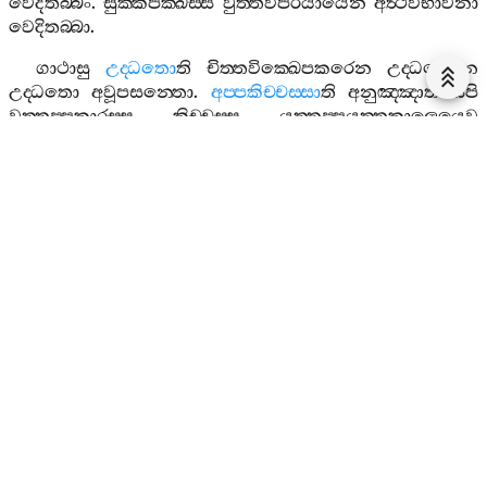
වෙදිතබ‍්බං
.
සුක‍්කපක‍්ඛස‍්ස
වුත‍්තවිපරියායෙන
අත්‍ථවිභාවනා
වෙදිතබ‍්බා
.
ගාථාසු
උද‍්ධතො
ති
චිත‍්තවික‍්ඛෙපකරෙන
උද‍්ධච‍්චෙන
උද‍්ධතො
අවූපසන‍්තො
.
අප‍්පකිච‍්චස‍්සා
ති
අනුඤ‍්ඤාතස‍්සපි
වුත‍්තප‍්පකාරස‍්ස
කිච‍්චස‍්ස
යුත‍්තප‍්පයුත‍්තකාලෙයෙව
කරණතො
අප‍්පකිච‍්චො
අස‍්ස
භවෙය්‍ය
.
අප‍්පමිද‍්ධො
ති
“
දිවසං
චඞ‍්කමෙන
නිසජ‍්ජායා
”
තිආදිනා
වුත‍්තජාගරියානුයොගෙන
නිද‍්දාරහිතො
අස‍්ස
.
අනුද‍්ධතො
ති
භස‍්සාරාමතාය
උප‍්පජ‍්ජනකචිත‍්තවික‍්ඛෙපස‍්ස
අභස‍්සාරාමො
හුත්‍වා
පරිවජ‍්ජනෙන
න
උද‍්ධතො
වූපසන‍්තචිත‍්තො
,
සමාහිතොති
අත්‍ථො
.
සෙසං
පුබ‍්බෙ
වුත‍්තනයත‍්තා
සුවිඤ‍්ඤෙය්‍යමෙව
.
ඉති
ඉමස‍්මිං
වග‍්ගෙ
පඨමදුතියපඤ‍්චමඡට‍්ඨසත‍්තමඅට‍්ඨමනවමෙසු
සුත‍්තෙසු
වට‍්ටං
කථිතං
,
ඉතරෙසු
වට‍්ටවිවට‍්ටං
.
දසමසුත‍්තවණ‍්ණනා
නිට‍්ඨිතා
.
තතියවග‍්ගවණ‍්ණනා
නිට‍්ඨිතා
.
චතුත්‍ථො
වග‍්ගො