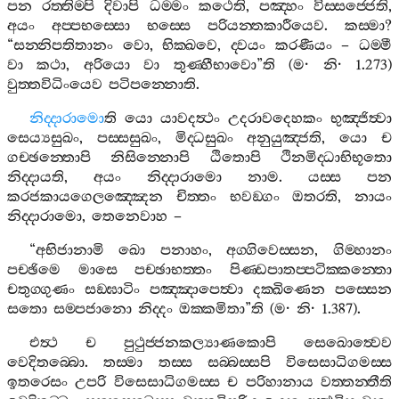
පන
රත‍්තිම‍්පි
දිවාපි
ධම‍්මං
කථෙති
,
පඤ‍්හං
විස‍්සජ‍්ජෙති
,
අයං
අප‍්පභස‍්සො
භස‍්සෙ
පරියන‍්තකාරීයෙව
.
කස‍්මා
?
“
සන‍්නිපතිතානං
වො
,
භික‍්ඛවෙ
,
ද‍්වයං
කරණීයං
–
ධම‍්මී
වා
කථා
,
අරියො
වා
තුණ‍්හීභාවො
”
ති
(
ම
·
නි
· 1.273)
වුත‍්තවිධිංයෙව
පටිපන‍්නොති
.
නිද‍්දාරාමො
ති
යො
යාවදත්‍ථං
උදරාවදෙහකං
භුඤ‍්ජිත්‍වා
සෙය්‍යසුඛං
,
පස‍්සසුඛං
,
මිද‍්ධසුඛං
අනුයුඤ‍්ජති
,
යො
ච
ගච‍්ඡන‍්තොපි
නිසින‍්නොපි
ඨිතොපි
ථිනමිද‍්ධාභිභූතො
නිද‍්දායති
,
අයං
නිද‍්දාරාමො
නාම
.
යස‍්ස
පන
කරජකායගෙලඤ‍්ඤෙන
චිත‍්තං
භවඞ‍්ගං
ඔතරති
,
නායං
නිද‍්දාරාමො
,
තෙනෙවාහ
–
“
අභිජානාමි
ඛො
පනාහං
,
අග‍්ගිවෙස‍්සන
,
ගිම‍්හානං
පච‍්ඡිමෙ
මාසෙ
පච‍්ඡාභත‍්තං
පිණ‍්ඩපාතප‍්පටික‍්කන‍්තො
චතුග‍්ගුණං
සඞ‍්ඝාටිං
පඤ‍්ඤාපෙත්‍වා
දක‍්ඛිණෙන
පස‍්සෙන
සතො
සම‍්පජානො
නිද‍්දං
ඔක‍්කමිතා
”
ති
(
ම
·
නි
· 1.387).
එත්‍ථ
ච
පුථුජ‍්ජනකල්‍යාණකොපි
සෙඛොත්‍වෙව
වෙදිතබ‍්බො
.
තස‍්මා
තස‍්ස
සබ‍්බස‍්සපි
විසෙසාධිගමස‍්ස
ඉතරෙසං
උපරි
විසෙසාධිගමස‍්ස
ච
පරිහානාය
වත‍්තන‍්තීති