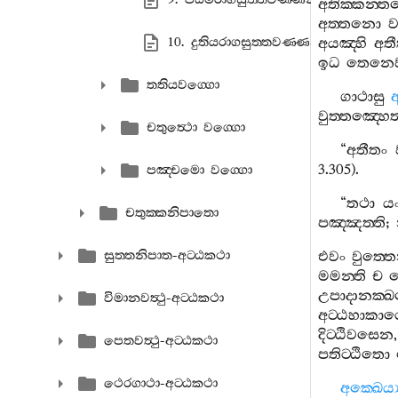
අතික‍්කන‍්ත
අත‍්තනො
ව
10. දුතියරාගසුත‍්තවණ‍්ණනා
අයඤ‍්හි
අත
ඉධ
තෙනෙ
තතියවග‍්ගො
ගාථාසු
වුත‍්තඤ‍්හෙ
චතුත්‍ථො වග‍්ගො
“
අතීතං
3.305).
පඤ‍්චමො වග‍්ගො
“
තථා
ය
චතුක‍්කනිපාතො
පඤ‍්ඤත‍්ති
;
සුත‍්තනිපාත-අට‍්ඨකථා
එවං
වුත‍්ත
මමන‍්ති
ච
උපාදානක‍්ඛන
විමානවත්‍ථු-අට‍්ඨකථා
අට‍්ඨහාකාර
දිට‍්ඨිවසෙන
පෙතවත්‍ථු-අට‍්ඨකථා
පතිට‍්ඨිතො
ථෙරගාථා-අට‍්ඨකථා
අක‍්ඛෙය්‍