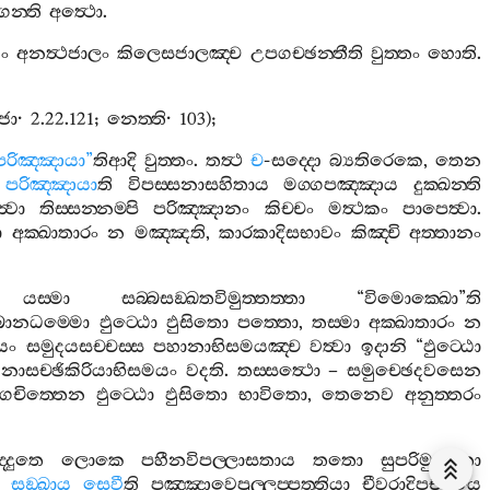
න‍්ති
අත්‍ථො
.
ං
අනත්‍ථජාලං
කිලෙසජාලඤ‍්ච
උපගච‍්ඡන‍්තීති
වුත‍්තං
හොති
.
ජා
· 2.22.121;
නෙත‍්ති
· 103);
පරිඤ‍්ඤායා
”
තිආදි
වුත‍්තං
.
තත්‍ථ
ච
-
සද‍්දො
බ්‍යතිරෙකෙ
,
තෙන
.
පරිඤ‍්ඤායා
ති
විපස‍්සනාසහිතාය
මග‍්ගපඤ‍්ඤාය
දුක‍්ඛන‍්ති
්‍වා
තිස‍්සන‍්නම‍්පි
පරිඤ‍්ඤානං
කිච‍්චං
මත්‍ථකං
පාපෙත්‍වා
.
ො
අක‍්ඛාතාරං
න
මඤ‍්ඤති
,
කාරකාදිසභාවං
කිඤ‍්චි
අත‍්තානං
යස‍්මා
සබ‍්බසඞ‍්ඛතවිමුත‍්තත‍්තා
“
විමොක‍්ඛො
”
ති
‍්බානධම‍්මො
ඵුට‍්ඨො
ඵුසිතො
පත‍්තො
,
තස‍්මා
අක‍්ඛාතාරං
න
යං
සමුදයසච‍්චස‍්ස
පහානාභිසමයඤ‍්ච
වත්‍වා
ඉදානි
“
ඵුට‍්ඨො
නාසච‍්ඡිකිරියාභිසමයං
වදති
.
තස‍්සත්‍ථො
–
සමුච‍්ඡෙදවසෙන
්ගචිත‍්තෙන
ඵුට‍්ඨො
ඵුසිතො
භාවිතො
,
තෙනෙව
අනුත‍්තරං
‍්දුතෙ
ලොකෙ
පහීනවිපල‍්ලාසතාය
තතො
සුපරිමුත‍්තො
.
සඞ‍්ඛාය
සෙවී
ති
පඤ‍්ඤාවෙපුල‍්ලප‍්පත‍්තියා
චීවරාදිපච‍්චයෙ