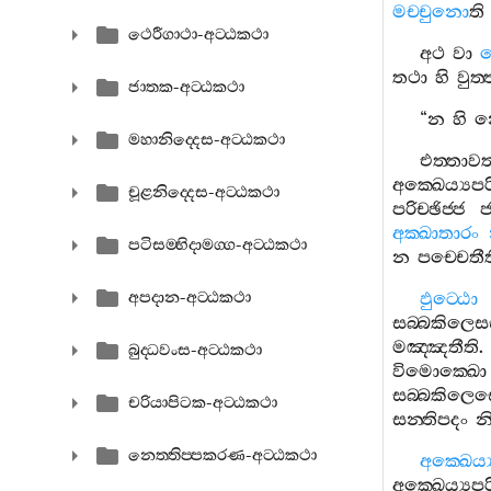
මච‍්චුනො
ති
ථෙරීගාථා-අට‍්ඨකථා
අථ
වා
තථා
හි
වුත‍
ජාතක-අට‍්ඨකථා
“
න
හි
මහානිද‍්දෙස-අට‍්ඨකථා
එත‍්තාව
අක‍්ඛෙය්‍
චූළනිද‍්දෙස-අට‍්ඨකථා
පරිච‍්ඡිජ‍්ජ
ජ
අක‍්ඛාතාරං
පටිසම‍්භිදාමග‍්ග-අට‍්ඨකථා
න
පච‍්චෙතී
අපදාන-අට‍්ඨකථා
ඵුට‍්ඨො
සබ‍්බකිලෙ
මඤ‍්ඤතීති
බුද‍්ධවංස-අට‍්ඨකථා
විමොක‍්ඛො
සබ‍්බකිලෙස
චරියාපිටක-අට‍්ඨකථා
සන‍්තිපදං
න
නෙත‍්තිප‍්පකරණ-අට‍්ඨකථා
අක‍්ඛෙය්
අක‍්ඛෙය්‍යපර