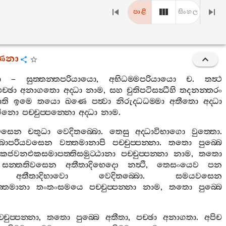
පාළි
සිංහල
‍්ණනා
ා
–
සුත‍්තන‍්තපරියායො
,
අභිධම‍්මපරියායො
ච
.
තත්‍ථ
ච‍්ඡා
අනාගතො
අද‍්ධා
නාම
,
සහ
චුතිපටිසන්‍ධීහි
තදනන‍්තරං
ති
ඉමෙ
තයො
ඛණෙ
පත්‍වා
නිරුද‍්ධධම‍්මා
අතීතො
අද‍්ධා
ගිනො
පච‍්චුප‍්පන‍්නො
අද‍්ධා
නාම
.
ණවසෙන
චතුධා
වෙදිතබ‍්බො
.
තෙසු
අද‍්ධාවිභාගො
වුත‍්තො
.
බ‍්බාපරියවසෙන
වත‍්තමානාපි
පච‍්චුප‍්පන‍්නා
.
තතො
පුබ‍්බෙ
එකජවනඑකසමාපත‍්තිසමුට‍්ඨානා
පච‍්චුප‍්පන‍්නා
නාම
,
තතො
සන‍්තතිවසෙන
අතීතාදිභෙදො
නත්‍ථි
,
තෙසංයෙව
පන
අතීතාදිභාවො
වෙදිතබ‍්බො
.
සමයවසෙන
‍්තමානා
තංතංසමයෙ
පච‍්චුප‍්පන‍්නා
නාම
,
තතො
පුබ‍්බෙ
‍්චුප‍්පන‍්නා
,
තතො
පුබ‍්බෙ
අතීතා
,
පච‍්ඡා
අනාගතා
.
අපිච