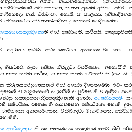
හෙතුපච‍්චයකිච‍්චා
අතීතා
,
නිට‍්ඨිතහෙතුකිච‍්චා
අනිට‍්ඨිතපච‍්ච
ා
කිච‍්චක‍්ඛණෙ
පච‍්චුප‍්පන‍්නා
,
තතො
පුබ‍්බෙ
අතීතා
,
පච‍්ඡා
අ
ීතාදිභෙදො
නාම
ධම‍්මානං
හොති
,
න
කාලස‍්ස
.
අතීතාදිභෙද
ව
වොහාරෙන
අතීතොතිආදිනා
වුත‍්තොති
වෙදිතබ‍්බො
.
අක‍්ඛෙය්‍යසඤ‍්ඤිනො
ති
එත්‍ථ
අක‍්ඛායති
,
කථීයති
,
පඤ‍්ඤාපීයතී
තං
–
වා
අද‍්ධානං
ආරබ‍්භ
කථං
කථෙය්‍ය
,
අනාගතං
වා
…
පෙ
…
ප
ං
,
භික‍්ඛවෙ
,
රූපං
අතීතං
නිරුද‍්ධං
විපරිණතං
, ‘
අහොසී
’
ති
ත
න
තස‍්ස
සඞ‍්ඛා
අත්‍ථීති
,
න
තස‍්ස
සඞ‍්ඛා
භවිස‍්සතී
”
ති
(
සං
·
නි
· 
ෙන
නිරුත‍්තිපථසුත‍්තෙනපි
එත්‍ථ
අත්‍ථො
දීපෙතබ‍්බො
.
එවං
කථා
දෙවොති
ච
මනුස‍්සොති
ච
ඉත්‍ථීති
ච
පුරිසොති
ච
ආදිනා
පවත
්‍ධෙසු
සත‍්තපුග‍්ගලාදිසඤ‍්ඤිනොති
අත්‍ථො
.
අක‍්ඛෙය්‍යස‍්මිං
තණ
ෙහි
පතිට‍්ඨිතා
.
රත‍්තො
හි
රාගවසෙන
පතිට‍්ඨිතො
හොති
,
දුට
,
ථාමගතො
අනුසයවසෙන
,
විනිබද‍්ධො
මානවසෙන
,
අනිට‍්ඨ
හොතීති
.
යං
අපරිඤ‍්ඤායා
ති
තං
අක‍්ඛෙය්‍යං
තෙභූමකධම‍්මෙ
තීහි
පරිඤ