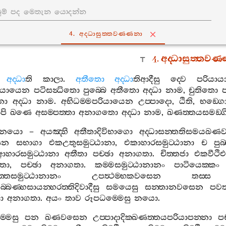
4. අද‍්ධාසුත‍්තවණ‍්ණනා
4.
අද‍්ධාසුත‍්තවණ
අද‍්ධා
ති
කාලා
.
අතීතො
අද‍්ධා
තිආදීසු
ද‍්වෙ
පරියාය
පරියායෙන
පටිසන්‍ධිතො
පුබ‍්බෙ
අතීතො
අද‍්ධා
නාම
,
චුතිතො
ප
්නො
අද‍්ධා
නාම
.
අභිධම‍්මපරියායෙන
උප‍්පාදො
,
ඨිති
,
භඞ‍්ගො
පි
ඛණෙ
අසම‍්පත‍්තා
අනාගතො
අද‍්ධා
නාම
,
ඛණත‍්තයසමඞ‍්
නයො
–
අයඤ‍්හි
අතීතාදිවිභාගො
අද‍්ධාසන‍්තතිසමයඛ
ෙන
සභාගා
එකඋතුසමුට‍්ඨානා
,
එකාහාරසමුට‍්ඨානා
ච
පු
හාරසමුට‍්ඨානා
අතීතා
පච‍්ඡා
අනාගතා
.
චිත‍්තජා
එකවීථි
ීතා
,
පච‍්ඡා
අනාගතා
.
කම‍්මසමුට‍්ඨානානං
පාටියෙක‍්කං
‍්තසමුට‍්ඨානානං
උපත්‍ථම‍්භකවසෙන
තස‍්ස
බ‍්බණ‍්හසායන‍්හරත‍්තිදිවාදීසු
සමයෙසු
සන‍්තානවසෙන
පවත
ඡා
අනාගතා
.
අයං
තාව
රූපධම‍්මෙසු
නයො
.
්මෙසු
පන
ඛණවසෙන
උප‍්පාදාදික‍්ඛණත‍්තයපරියාපන‍්නා
පච