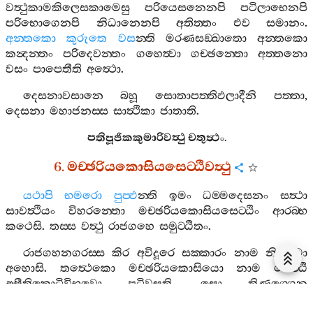
වත්‍ථුකාමකිලෙසකාමෙසු
පරියෙසනෙනපි
පටිලාභෙනපි
පරිභොගෙනපි
නිධානෙනපි
අතිත‍්තං
එව
සමානං
.
අන‍්තකො
කුරුතෙ
වස
න‍්ති
මරණසඞ‍්ඛාතො
අන‍්තකො
කන්‍දන‍්තං
පරිදෙවන‍්තං
ගහෙත්‍වා
ගච‍්ඡන‍්තො
අත‍්තනො
වසං
පාපෙතීති
අත්‍ථො
.
දෙසනාවසානෙ
බහූ
සොතාපත‍්තිඵලාදීනි
පත‍්තා
,
දෙසනා
මහාජනස‍්ස
සාත්‍ථිකා
ජාතාති
.
පතිපූජිකකුමාරිවත්‍ථු
චතුත්‍ථං
.
6.
මච‍්ඡරියකොසියසෙට‍්ඨිවත්‍ථු
යථාපි
භමරො
පුප‍්ඵ
න‍්ති
ඉමං
ධම‍්මදෙසනං
සත්‍ථා
සාවත්‍ථියං
විහරන‍්තො
මච‍්ඡරියකොසියසෙට‍්ඨිං
ආරබ‍්භ
කථෙසි
.
තස‍්ස
වත්‍ථු
රාජගහෙ
සමුට‍්ඨිතං
.
රාජගහනගරස‍්ස
කිර
අවිදූරෙ
සක‍්කාරං
නාම
නිගමො
අහොසි
.
තත්‍ථෙකො
මච‍්ඡරියකොසියො
නාම
සෙට‍්ඨි
අසීතිකොටිවිභවො
පටිවසති
.
සො
තිණග‍්ගෙන
තෙලබින්‍දුම‍්පි
පරෙසං
න
දෙති
,
න
අත‍්තනා
පරිභුඤ‍්ජති
.