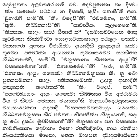
දෙවපුත‍්තං
අලඞ‍්කරොන‍්ති
එව
.
දෙවපුත‍්තො
තං
දිස‍්වා
“
ත්‍වං
පාතොව
පට‍්ඨාය
න
දිස‍්සසි
,
කුහිං
ගතාසී
”
ති
ආහ
.
“
චුතාම‍්හි
සාමී
”
ති
. “
කිං
වදෙසී
”
ති
? “
එවමෙතං
,
සාමී
”
ති
.
“
කුහිං
නිබ‍්බත‍්තාසී
”
ති
? “
සාවත්‍ථියං
කුලගෙහෙ
”
ති
.
“
කිත‍්තකං
කාලං
තත්‍ථ
ඨිතාසී
”
ති
? “
දසමාසච‍්චයෙන
මාතු
කුච‍්ඡිතො
නික‍්ඛමිත්‍වා
සොළසවස‍්සකාලෙ
පරකුලං
ගන‍්ත්‍වා
චත‍්තාරො
පුත‍්තෙ
විජායිත්‍වා
දානාදීනි
පුඤ‍්ඤානි
කත්‍වා
තුම‍්හෙ
පත්‍ථෙත්‍වා
ආගන‍්ත්‍වා
තුම‍්හාකමෙව
සන‍්තිකෙ
නිබ‍්බත‍්තාම‍්හි
,
සාමී
”
ති
. “
මනුස‍්සානං
කිත‍්තකං
ආයූ
”
ති
?
“
වස‍්සසතමත‍්ත
”
න‍්ති
. “
එත‍්තකමෙවා
”
ති
? “
ආම
,
සාමී
”
ති
.
“
එත‍්තකං
ආයුං
ගහෙත්‍වා
නිබ‍්බත‍්තමනුස‍්සා
කිං
නු
ඛො
සුත‍්තපමත‍්තා
කාලං
අතික‍්කාමෙන‍්ති
,
උදාහු
දානාදීනි
පුඤ‍්ඤානි
කරොන‍්තී
”
ති
. “
කිං
වදෙථ
,
සාමි
”?
“
අසඞ‍්ඛ්‍යෙය්‍යං
ආයුං
ගහෙත්‍වා
නිබ‍්බත‍්තා
විය
අජරාමරා
විය
ච
නිච‍්චං
පමත‍්තා
,
මනුස‍්සා
”
ති
.
මාලභාරීදෙවපුත‍්තස‍්ස
මහාසංවෙගො
උදපාදි
“
වස‍්සසතමත‍්තමායුං
ගහෙත්‍වා
නිබ‍්බත‍්තමනුස‍්සා
කිර
පමත‍්තා
නිපජ‍්ජිත්‍වා
නිද‍්දායන‍්ති
,
කදා
නු
ඛො
දුක‍්ඛා
මුච‍්චිස‍්සන‍්තී
”
ති
?
මනුස‍්සානං
පන
වස‍්සසතං
තාවතිංසානං
දෙවානං
එකො
රත‍්තින්‍දිවො
,
තාය
රත‍්තියා
තිංසරත‍්තියො
මාසො
,
තෙන
මාසෙන
ද‍්වාදසමාසිකො