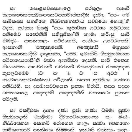
සා
සොළසවස‍්සකාලෙ
පරකුලං
ගතාපි
සලාකභත‍්තපක‍්ඛිකභත‍්තවස‍්සාවාසිකාදීනි
දත්‍වා
, “
අයං
මෙ
සාමිකස‍්ස
සන‍්තිකෙ
නිබ‍්බත‍්තනත්‍ථාය
පච‍්චයො
හොතූ
”
ති
වදති
.
අථස‍්සා
භික‍්ඛූ
“
අයං
කුමාරිකා
උට‍්ඨාය
සමුට‍්ඨාය
පතිමෙව
පත්‍ථෙතීති
පතිපූජිකා
”
ති
නාමං
කරිංසු
.
සාපි
නිබද‍්ධං
ආසනසාලං
පටිජග‍්ගති
,
පානීයං
උපට‍්ඨපෙති
,
ආසනානි
පඤ‍්ඤපෙති
.
අඤ‍්ඤෙපි
මනුස‍්සා
සලාකභත‍්තාදීනි
දාතුකාමා
, “
අම‍්ම
,
ඉමානිපි
භික‍්ඛුසඞ‍්ඝස‍්ස
පටිපාදෙය්‍යාසී
”
ති
වත්‍වා
ආහරිත්‍වා
දෙන‍්ති
.
සාපි
එතෙන
නියාමෙන
ආගච‍්ඡන‍්තී
ගච‍්ඡන‍්තී
එකපදවාරෙ
ඡපඤ‍්ඤාස
කුසලධම‍්මෙ
(
ධ
·
ස
· 1;
ධ
·
ස
·
අට‍්ඨ
· 1
යෙවාපනකවණ‍්ණනා
)
පටිලභති
.
තස‍්සා
කුච‍්ඡියං
ගබ‍්භො
පතිට‍්ඨහි
.
සා
දසමාසච‍්චයෙන
පුත‍්තං
විජායි
.
තස‍්ස
පදසා
ගමනකාලෙ
අඤ‍්ඤම‍්පි
අඤ‍්ඤම‍්පීති
චත‍්තාරො
පුත‍්තෙ
පටිලභි
.
සා
එකදිවසං
දානං
දත්‍වා
පූජං
කත්‍වා
ධම‍්මං
සුත්‍වා
සික‍්ඛාපදානි
රක‍්ඛිත්‍වා
දිවසපරියොසානෙ
තං
ඛණං
නිබ‍්බත‍්තෙන
කෙනචි
රොගෙන
කාලං
කත්‍වා
අත‍්තනො
සාමිකස‍්සෙව
සන‍්තිකෙ
නිබ‍්බත‍්ති
.
ඉතරාපි
එත‍්තකං
කාලං