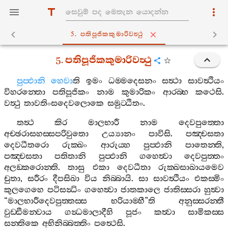
5. පතිපූජිකකුමාරිවත්‍ථු
5.
පතිපූජිකකුමාරිවත්‍ථු
පුප‍්ඵානි
හෙවා
ති
ඉමං
ධම‍්මදෙසනං
සත්‍ථා
සාවත්‍ථියං
විහරන‍්තො
පතිපූජිකං
නාම
කුමාරිකං
ආරබ‍්භ
කථෙසි
.
වත්‍ථු
තාවතිංසදෙවලොකෙ
සමුට‍්ඨිතං
.
තත්‍ථ
කිර
මාලභාරී
නාම
දෙවපුත‍්තො
අච‍්ඡරාසහස‍්සපරිවුතො
උය්‍යානං
පාවිසි
.
පඤ‍්චසතා
දෙවධීතරො
රුක‍්ඛං
ආරුය‍්හ
පුප‍්ඵානි
පාතෙන‍්ති
,
පඤ‍්චසතා
පතිතානි
පුප‍්ඵානි
ගහෙත්‍වා
දෙවපුත‍්තං
අලඞ‍්කරොන‍්ති
.
තාසු
එකා
දෙවධීතා
රුක‍්ඛසාඛායමෙව
චුතා
,
සරීරං
දීපසිඛා
විය
නිබ‍්බායි
.
සා
සාවත්‍ථියං
එකස‍්මිං
කුලගෙහෙ
පටිසන්‍ධිං
ගහෙත්‍වා
ජාතකාලෙ
ජාතිස‍්සරා
හුත්‍වා
“
මාලභාරීදෙවපුත‍්තස‍්ස
භරියාම‍්හී
”
ති
අනුස‍්සරන‍්තී
වුඩ‍්ඪිමන‍්වාය
ගන්‍ධමාලාදීහි
පූජං
කත්‍වා
සාමිකස‍්ස
සන‍්තිකෙ
අභිනිබ‍්බත‍්තිං
පත්‍ථෙසි
.