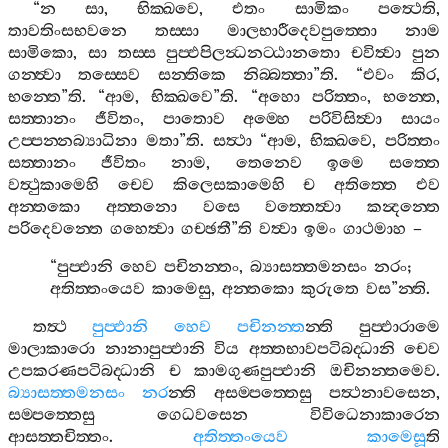
“
න
සා
,
භික‍්ඛවෙ
,
එතං
සාමිකං
පත්‍ථෙති
,
තාවතිංසභවනෙ
තස‍්සා
මාලභාරීදෙවපුත‍්තො
නාම
සාමිකො
,
සා
තස‍්ස
පුප‍්ඵපිලන්‍ධනට‍්ඨානතො
චවිත්‍වා
පුන
ගන‍්ත්‍වා
තස‍්සෙව
සන‍්තිකෙ
නිබ‍්බත‍්තා
”
ති
. “
එවං
කිර
,
භන‍්තෙ
”
ති
. “
ආම
,
භික‍්ඛවෙ
”
ති
. “
අහො
පරිත‍්තං
,
භන‍්තෙ
,
සත‍්තානං
ජීවිතං
,
පාතොව
අම‍්හෙ
පරිවිසිත්‍වා
සායං
උප‍්පන‍්නබ්‍යාධිනා
මතා
”
ති
.
සත්‍ථා
“
ආම
,
භික‍්ඛවෙ
,
පරිත‍්තං
සත‍්තානං
ජීවිතං
නාම
,
තෙනෙව
ඉමෙ
සත‍්තෙ
වත්‍ථුකාමෙහි
චෙව
කිලෙසකාමෙහි
ච
අතිත‍්තෙ
එව
අන‍්තකො
අත‍්තනො
වසෙ
වත‍්තෙත්‍වා
කන්‍දන‍්තෙ
පරිදෙවන‍්තෙ
ගහෙත්‍වා
ගච‍්ඡතී
”
ති
වත්‍වා
ඉමං
ගාථමාහ
–
“
පුප‍්ඵානි
හෙව
පචිනන‍්තං
,
බ්‍යාසත‍්තමනසං
නරං
;
අතිත‍්තංයෙව
කාමෙසු
,
අන‍්තකො
කුරුතෙ
වස
”
න‍්ති
.
තත්‍ථ
පුප‍්ඵානි
හෙව
පචිනන‍්ත
න‍්ති
පුප‍්ඵාරාමෙ
මාලාකාරො
නානාපුප‍්ඵානි
විය
අත‍්තභාවපටිබද‍්ධානි
චෙව
උපකරණපටිබද‍්ධානි
ච
කාමගුණපුප‍්ඵානි
ඔචිනන‍්තමෙව
.
බ්‍යාසත‍්තමනසං
නර
න‍්ති
අසම‍්පත‍්තෙසු
පත්‍ථනාවසෙන
,
සම‍්පත‍්තෙසු
ගෙධවසෙන
විවිධෙනාකාරෙන
ආසත‍්තචිත‍්තං
.
අතිත‍්තංයෙව
කාමෙසූ
ති