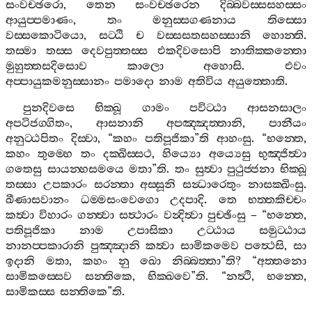
සංවච‍්ඡරො
,
තෙන
සංවච‍්ඡරෙන
දිබ‍්බවස‍්සසහස‍්සං
ආයුප‍්පමාණං
,
තං
මනුස‍්සගණනාය
තිස‍්සො
වස‍්සකොටියො
,
සට‍්ඨි
ච
වස‍්සසතසහස‍්සානි
හොන‍්ති
.
තස‍්මා
තස‍්ස
දෙවපුත‍්තස‍්ස
එකදිවසොපි
නාතික‍්කන‍්තො
මුහුත‍්තසදිසොව
කාලො
අහොසි
.
එවං
අප‍්පායුකමනුස‍්සානං
පමාදො
නාම
අතිවිය
අයුත‍්තොති
.
පුනදිවසෙ
භික‍්ඛූ
ගාමං
පවිට‍්ඨා
ආසනසාලං
අපටිජග‍්ගිතං
,
ආසනානි
අපඤ‍්ඤත‍්තානි
,
පානීයං
අනුට‍්ඨපිතං
දිස‍්වා
, “
කහං
පතිපූජිකා
”
ති
ආහංසු
. “
භන‍්තෙ
,
කහං
තුම‍්හෙ
තං
දක‍්ඛිස‍්සථ
,
හිය්‍යො
අය්‍යෙසු
භුඤ‍්ජිත්‍වා
ගතෙසු
සායන‍්හසමයෙ
මතා
”
ති
.
තං
සුත්‍වා
පුථුජ‍්ජනා
භික‍්ඛූ
තස‍්සා
උපකාරං
සරන‍්තා
අස‍්සූනි
සන්‍ධාරෙතුං
නාසක‍්ඛිංසු
.
ඛීණාසවානං
ධම‍්මසංවෙගො
උදපාදි
.
තෙ
භත‍්තකිච‍්චං
කත්‍වා
විහාරං
ගන‍්ත්‍වා
සත්‍ථාරං
වන්‍දිත්‍වා
පුච‍්ඡිංසු
– “
භන‍්තෙ
,
පතිපූජිකා
නාම
උපාසිකා
උට‍්ඨාය
සමුට‍්ඨාය
නානප‍්පකාරානි
පුඤ‍්ඤානි
කත්‍වා
සාමිකමෙව
පත්‍ථෙසි
,
සා
ඉදානි
මතා
,
කහං
නු
ඛො
නිබ‍්බත‍්තා
”
ති
? “
අත‍්තනො
සාමිකස‍්සෙව
සන‍්තිකෙ
,
භික‍්ඛවෙ
”
ති
. “
නත්‍ථි
,
භන‍්තෙ
,
සාමිකස‍්ස
සන‍්තිකෙ
”
ති
.