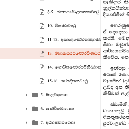
හැකිදැයි 
නූල්කටින්
8-9. ඡත‍්තපාණිඋපාසකවත්‍ථු
දිගහරිමින් 
තෙරණුව
10. විසාඛාවත්‍ථු
ඒ දෙදෙනා ද
කරති. මෙන
11-12. ආනන්‍දත්‍ථෙරපඤ‍්හාවත්‍ථු
සිතා ඔවුන
ආර්යයන්වහ
13. මහාකස‍්සපත්‍ථෙරපිණ‍්ඩපාතදින‍්නවත්‍ථු
කීවේය. තෙ
14. ගොධිකත්‍ථෙරපරිනිබ‍්බානවත්‍ථු
ඉන්පසු
ගොස් සොයා
වෑයමින් (
15-16. ගරහදින‍්නවත්‍ථු
උඩද අත ති
කිසිවක් ඇද
5. බාලවග‍්ගො
ස්වාමීන
6. පණ‍්ඩිතවග‍්ගො
ධාන්‍යකුඩ
එකතුකරගත්
7. අරහන‍්තවග‍්ගො
පුරවාලන්ට 