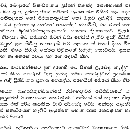
ෝ, මොහුගේ පිණ්ඩපාතය දුප්පත් එකක්ද, පොහොසත් එකක
රයා බව දැන, දුප්පතුන්ගේ සම්පත් වළකා ඔබ විසින් කළ 
ාපතිතැනක් හෝ සිටුතනතුරටක් හෝ ඔහුට ලබාදීම සඳහාය.
ිඳින ඔබ දුප්පතෙකු වන්නේ කෙසේද? ස්වාමීනි, එය එසේ නො
වතින බුද්ධෝත්පාදකාලයෙහි යහපත් ක්‍රියාකොට චූලර
න් තිදෙනා මට සමානව මටත් වඩා තේජස් ඇතිව ඉපදී සිටිති
ඔවුන් ළඟ සිටිනු නොහැකි මම පලාගොස් මගේ දිව්‍ය වි
 ගනී. මගේ සිරුරු තේජස ඔවුන්ගේ සිරුරු නොවසයි. ඉතින්
න් මා මෙසේ රවටා දන් නොදෙවයි කීහ.
ොට ඔබවහන්සේට දුන් දනෙහි මට පිනක් ලැබේද, නැද්ද? ඇ
ේ කියා තෙරුන් වැඳ සුජාද සමග තෙරණුවන් ප්‍රදක
තං ආදි ප්‍රීතිවාක්‍ය ප්‍රකාශ කෙළේය. එහෙයින් මෙසේ කියා ති
මයෙක භාග්‍යවතුන්වහන්සේ රජගහනුවර වේළුවනයේ 
යුෂ්මත් මහාකාශ්‍යප තෙරණුවෝ සතියක් එක් තැනක හිඳග
ියක් එක් පර්යංකයකින් වැඩ සිටියේද වෙයි. ඉන්පසු ආයු
. ඒ සමාධියෙන් නැගිටි ආයුෂ්මත් මහාකාශ්‍යප තෙරණුවන් 
යි සිතිණි.
වෙහි දේවතාවන් පන්සීයකට ආයුෂ්මත් මහාකාශ්‍යප හිමිය