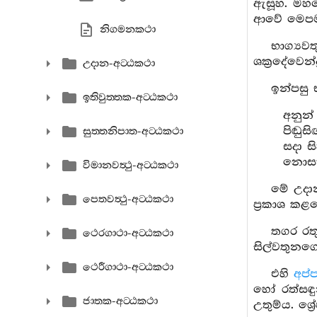
ඇසූහ. මහණෙ
ආවේ මෙප
නිගමනකථා
භාග්‍යව
ශක්‍රදේවෙන්
උදාන-අට‍්ඨකථා
ඉන්පසු
ඉතිවුත‍්තක-අට‍්ඨකථා
අනුන
පිඬුස
සුත‍්තනිපාත-අට‍්ඨකථා
සදා ස
නොසැල
විමානවත්‍ථු-අට‍්ඨකථා
මේ උදාන
පෙතවත්‍ථු-අට‍්ඨකථා
ප්‍රකාශ කළ
තගර රත
ථෙරගාථා-අට‍්ඨකථා
සිල්වතුනග
ථෙරීගාථා-අට‍්ඨකථා
එහි
අප්
හෝ රත්සඳු
ජාතක-අට‍්ඨකථා
උතුම්ය. ශ්