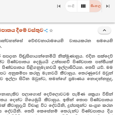
පාළි
සිංහල
ඩපාතය දීමේ වස්තුව
්වහන්සේ වේළුවනාරාමයෙහි වාසයකරන සමයෙහි
.
පදාන පිඬුසිඟායන්නෙමියි නික්මුණාහුය. එදින සක්දෙව්
න්ට පිණ්ඩපාතය දෙමුයයි උත්සාහවී පිණ්ඩපාත පන්සීයක්
පිණ්ඩපාතය පිළිගනුමැනවයි ඉල්ලාසිටියහ. තෙපි යව්. මම
ා අපට අනුකම්පා කරනු මැනවයි කීවාහුය. තෙරණුවෝ ඔවුන්
 ඉල්ලා සිටින ඔවුන්ට, තමන්ගේ ප්‍රමාණය නොදන්නහුද,
 නොහැකිව පලාගොස් දෙව්ලොවටම පැමිණ ශක්‍රයා විසින්
පාතය දෙන්ට ගියෙමුයි කීවාහුය. ඉතින් තොප පිණ්ඩපාතය
ක් කීවාහුදැයි විචාළ විට දේවයිනි, දුප්පතුන්ට සංග්‍රහ කරන
ය දේවයිනි. තෙපි කෙසේනම් තෙරුන්ට පිණ්ඩපාතය දිය