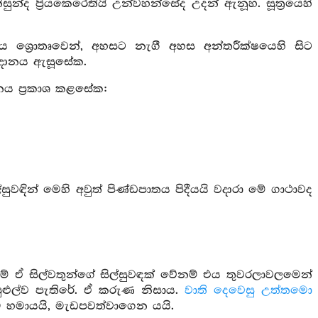
න්ද ප්‍රියකෙරෙතියි උන්වහන්සේද උදන් ඇනූහ. සූත්‍රයෙහි
්‍යමය ශ්‍රොතෘවෙන්, අහසට නැගී අහස අන්තරීක්ෂයෙහි සිට
ානය ඇසූසේක.
ය ප්‍රකාශ කළසේක:
ුවඳින් මෙහි අවුත් පිණ්ඩපාතය පිදීයයි වදාරා මේ ගාථාවද
් ඒ සිල්වතුන්ගේ සිල්සුවඳක් වේනම් එය තුවරලාවලමෙන්
ළුල්ව පැතිරේ. ඒ කරුණ නිසාය.
වාති දෙවෙසු උත්තමො
නම හමායයි, මැඩපවත්වාගෙන යයි.