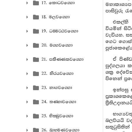
17. කොධවග‍්ගො
මහාකාශ්‍ය
පාසිවුරු ර
18. මලවග‍්ගො
එකල්හි
වියමින් සි
19. ධම‍්මට‍්ඨවග‍්ගො
වැඩියහ. සක
ගෙට ගොස් 
20. මග‍්ගවග‍්ගො
පූජාකෙළේය
ඒ පිණ්ඩ
21. පකිණ‍්ණකවග‍්ගො
පුද්ගලයා 
ශක්‍ර දේවේ
22. නිරයවග‍්ගො
පිනෙන් ප්‍
23. නාගවග‍්ගො
ඉන්පසු 
ප්‍රකාශකෙ
24. තණ‍්හාවග‍්ගො
ප්‍රීතිඋදානයය
භාග්‍යව
25. භික‍්ඛුවග‍්ගො
බලව්යයි වද
සතුටුසිතින
26. බ්‍රාහ‍්මණවග‍්ගො