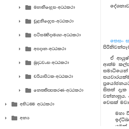
දේශනාව
මහානිද‍්දෙස-අට‍්ඨකථා
චූළනිද‍්දෙස-අට‍්ඨකථා
පටිසම‍්භිදාමග‍්ග-අට‍්ඨකථා
තෙසං ස
පිරිනිවන්ප
අපදාන-අට‍්ඨකථා
ඒ ආයුෂ
බුද‍්ධවංස-අට‍්ඨකථා
ආත්ම කල්ප
සමාධියෙන්
චරියාපිටක-අට‍්ඨකථා
සයවාරයක්ම
ප්‍රයෝජනය
සිතත් දැක
නෙත‍්තිප‍්පකරණ-අට‍්ඨකථා
වන්නාහුය.
වෙසක් මවා
අභිධම‍්ම අට‍්ඨකථා
මහා ව
අන්‍ය
ඉද්ධි
යමක් 