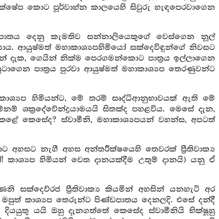
තික්ෂේප කොට පූර්වාහ්න කාලයෙහි සිවුරු හැඳපෙරවාගෙන
පිණ්ඩපාතය දෙනු කැමතිව සන්නාලියෙකුගේ වෙස්ගෙන නූල්
ටියාය. ආයුෂ්මත් මහාකාශ්‍යපහිමියෝ සක්දෙවිඳුන්ගේ නිවසට
ුවන් දැක, ගෙයින් නික්ම පෙරගමන්කොට පාත්‍රය ඉල්ලාගෙන
ගෙන පාත්‍රය පුරවා ආයුෂ්මත් මහාකාශ්‍යප තෙරණුවන්ට
කාශ්‍යප හිමියන්ට, මේ තරම් සෘද්ධිආනුභාවයක් ඇති මේ
් ශක්‍රදේවේන්ද්‍රයාමයයි සිතක්ද පහළවිය. මෙසේ දැන,
සේ කළේ කෙසේද? ස්වාමීනි, මහාකාශ්‍යපයන් වහන්ස, අපටත්
ට අහසට නැගී අහස අන්තරීක්ෂයෙහි තෙවරක් ප්‍රීතිවාක්‍ය
 කාශ්‍යප හිමියන් වෙත දානයක්දීම උතුම් දානයි) යනු ඒ
 සක්දෙව්රජ ප්‍රීතිවාක්‍ය කියමින් අහසින් යනහැටි අර
් මපුත් කාශ්‍යප තෙරුන්ට පිණ්ඩපාතය දෙනලදි. එසේ දන්දී
තය දියයුතු යයි ඔහු දැනගත්තේ කෙසේද ස්වාමීනියි භික්ෂූහු