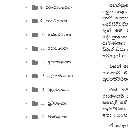
තෙරණුව
8. සහස‍්සවග‍්ගො
පසුව ශක්‍
දන්දී සේන
9. පාපවග‍්ගො
දෙව්සිරිව
දැන් මේ ප
10. දණ‍්ඩවග‍්ගො
දේවපුත්‍රය
පැමිණිකල 
11. ජරාවග‍්ගො
සිරුර වසා
මෙතැන් පට
12. අත‍්තවග‍්ගො
වසන් ක
හෙතෙම එස
13. ලොකවග‍්ගො
සුප්පතිට්ඨි
14. බුද‍්ධවග‍්ගො
එක් ස
එසමයෙහි ආ
සමවැදී සත
15. සුඛවග‍්ගො
නැගිට්ටාහ
ඉතා යෙහෙකි
16. පියවග‍්ගො
ඒ වේලා