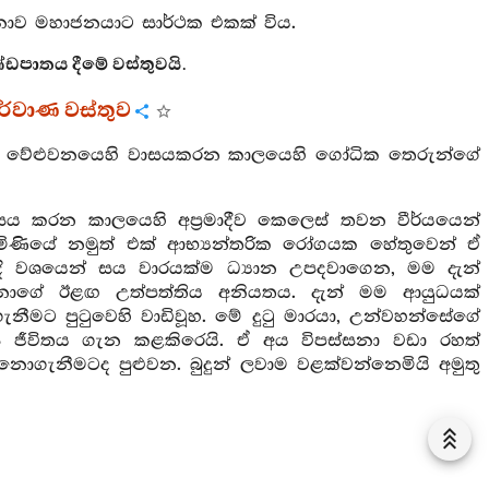
ව මහාජනයාට සාර්ථක එකක් විය.
ඩපාතය දීමේ වස්තුවයි.
ර්වාණ වස්තුව
ේ වේළුවනයෙහි වාසයකරන කාලයෙහි ගෝධික තෙරුන්ගේ
සය කරන කාලයෙහි අප්‍රමාදීව කෙලෙස් තවන වීර්යයෙන්
ැමිණියේ නමුත් එක් ආභ්‍යන්තරික රෝගයක හේතුවෙන් ඒ
දි වශයෙන් සය වාරයක්ම ධ්‍යාන උපදවාගෙන, මම දැන්
ෙන්නාගේ ඊළඟ උත්පත්තිය අනියතය. දැන් මම ආයුධයක්
ට පුටුවෙහි වාඩිවූහ. මේ දුටු මාරයා, උන්වහන්සේගේ
සු ජීවිතය ගැන කළකිරෙයි. ඒ අය විපස්සනා වඩා රහත්
ැනීමටද පුළුවන. බුදුන් ලවාම වළක්වන්නෙමියි අමුතු