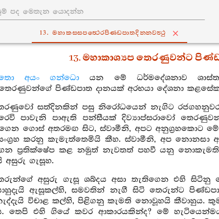
13. මහාකස‍්සපත්‍ථෙරපිණ‍්ඩපාතදින‍්නවත්‍ථු
13. මහාකාශ්‍යප තෙරණුවන්ට පිණ්
ත්තො අයං ගන්ධො
යන මේ ධර්මදේශනාව ශාස්තෘන
පතෙරණුවන්ගේ පිණ්ඩපාත දානයක් අරභයා දේශනා කළසේක
ෙරණුවෝ සත්දිනකින් පසු නිරෝධයෙන් නැගිට රජගහනුවර ස
පරෙවි පාවැනි පාඇති පන්සීයක් දිව්‍යාප්සරාවෝ තෙරණුව
රගෙන ගොස් අතරමඟ සිට, ස්වාමීනි, අපට අනුග්‍රහකොට මේ 
ට සංග්‍රහ කරනු කැමැත්තෙමියි කීහ. ස්වාමීනි, අප නොනස
න ප්‍රතික්ෂේප කළ නමුත් නැවතත් පහවී යනු නොකැමතිව
 අසුරු ගැසූහ.
තෙරුන්ගේ අසුරු ගැසූ ශබ්දය අසා තැතිගෙන එහි සිටිනු
හුදැයි ඇසූකල්හි, සමවතින් නැගී සිටි තෙරුන්ට පිණ්ඩ
නැද්දැයි විචාළ කල්හි, පිළිගනු කැමති නොවූහයි කීවාහුය. කුම
ය. තෙපි එහි ගියේ කවර ආකාරයකින්ද? මේ හැටියෙන්ම