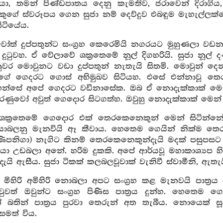
කියා, තමන් පිණ්ඩපාතය දෙනු කැමතිව, ජරාවෙන් දිරාගිය,
නකුගේ ස්වරූපය ගෙන සුජා නම් දෙව්දුව එබඳුම මැහැල්ලක්
සිටියේය.
ෝත් දුප්පතුන්ට සංග්‍රහ කෙරෙමියි නගරයට මුහුණලා ව
ුටුවහ. ඒ වේලාවේ ශක්‍රතෙමේ නූල් දිගහරියි. සුජා නූල්
ුවර මොවුනට වඩා දුප්පතුන් නැතැයි සිතමි. මොවුන් දෙන
්ගේ ගෙදරට ගොස් අභිමුඛව සිටියහ. එසේ එන්නාවූ තෙ
න්සේ අපේ ගෙදරට වඩිනාසේක. ඔබ ඒ නොදැක්කාක් මෙන් 
රණුවෝ අවුත් ගෙදොර සිටගත්හ. ඔවුහු නොදැක්කාක් මෙන් 
 ශක්‍රතෙමේ ගෙදොර එක් තෙරකෙනෙකුන් මෙන් සිටින්න
බලනු මැනවියි ඈ කීවාය. හෙතෙම ගෙයින් නික්ම තෙරු
දණිපනිගා) නැගිට කිනම් තෙරකෙනෙකුන්දැයි මදක් පසුපසට
යා උඩබලා අනේ. හරිම දුකකි. අපේ ආර්යවූ මහාකාශ්‍යප
්දැයි ඇසීය. සුජා ටිකක් කලබලවූවාක් වැනිවී ස්වාමීනි, ඇතැය
ි, මිහිරි අමිහිරි නොබලා අපට සංග්‍රහ කළ මැනවයි පාත
ු වුවත් ඔවුන්ට සංග්‍රහ පිණිස පාත්‍රය දුන්හ. හෙත
 බතින් පාත්‍රය පුරවා තෙරුන් අත තැබීය. නොයෙක් සූ
සමත් විය.