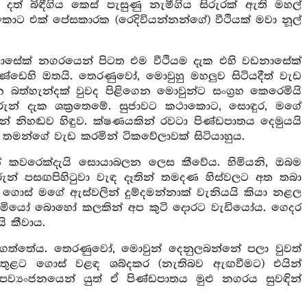
 දත් බිඳීගිය කෙස් පැසුණු නැමීගිය සිරුරක් ඇති මහල්
කොට එක් පේසකාරක (රෙදිවියන්නන්ගේ) වීථියක් මවා නූල්
ඩනාසේක් නගරයෙන් පිටත එම වීථියම දැක එහි වඩනාසේක්
 දණ්ඩෙහි ඔතයි. තෙරණුවෝ, මොවුහු මහලුව සිටියදීත් වැඩ
 බත්හැන්දක් වුවද පිළිගෙන මොවුන්ට සංග්‍රහ කෙරෙමියි
රුන් දැක ශක්‍රතෙමේ. සුජාවට කථාකොට, සොඳුර, මගේ
නිහඬව හිඳුව. ක්ෂණයකින් රවටා පිණ්ඩපාතය දෙමුයයි
තමන්ගේ වැඩ කරමින් ටිකවේලාවක් සිටියාහුය.
ේ කවරෙක්දැයි සොයාබලන ලෙස කීවේය. හිමියනි, ඔබම
න් පසඟපිහිටුවා වැඳ දෑතින් තමදණ හිස්වලට අත තබා
 ගොස් මගේ ඇස්වලින් දුම්දමන්නාක් වැනියයි කියා නළල
 හිමියෝ බොහෝ කලකින් අප කුටි දොරට වැඩියෝය. ගෙදර
ි කීවාය.
්‍රය ගත්තේය. තෙරණුවෝ, මොවුන් දෙනුලබන්නේ පලා වුවත්
ෙම ගෙතුළට ගොස් වළඳ ශබ්දකර (නැතිබව ඇඟවීමට) එයින්
පව්‍යංජනයෙන් යුත් ඒ පිණ්ඩපාතය මුළු නගරය සුවඳින්