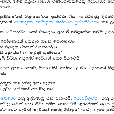
නි, මගේ පුත්‍රයා සමාන පිණ්ඩපාතිකයෙකු දෙවියන්ද මිනිසු
මණකි.
තුන්වහන්සේ මනුෂ්‍යත්වය ඉක්මවා ගිය අතිපිරිසිදුවූ දිව
ද්‍රන්ගේ
අහොදානං පරමදානං කස්සපෙ සුප්පතිට්ඨිතං
යන උද
 භාග්‍යවතුන්වහන්සේ එකරුණ දැන ඒ වේලාවෙහි මෙම උදාන
් පෝෂණයක් අතහැර තමන් පොහොනා
ිඟා වළඳන රහතුන් වහන්සේලා
ිහි නුවණින් හා නිවුණු ගුණයෙන්
ී සිටින උතුමෝ දෙවියන් අතර පියවෙතී
යත් ප්‍රකාශ කොට, මහණෙනි, සක්දෙවිඳු මගේ පුතාගේ සිල්ස
සේක.
ුසඳුන් යන සුවඳ ඉතා අල්පය
ේ සුවඳ දෙවියන් අතරටද යේ
පමත්තො
යනු අල්පමාත්‍ර යන අදහසයි.
යොචසීලවතං
යනු යම
න්වල මෙන් හෝ සීමා සහිත නොවෙයි. ඉතාමහත් ලෙස පු
‍රේෂ්ඨ බවට පැමිණ දෙවියන් අතරද මිනිසුන් අතරද හැමතැ