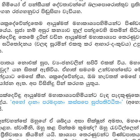
ප හිමියෝ ඒ පන්සීයක් දේවතාවන්ගේ බලාපොරොත්තුව ප්‍ර
ැගෙන රජගහනුවර පිඬුසිඟා වැඩියහ.
 ශක්‍රදේවේන්ද්‍රතෙම ආයුෂ්මත් මහාකාශ්‍යපහිමියන්ට 
ටියේය. සුජා නම් අසුර කන්‍යාව නූල් පන්දුවෙහි ඔතමින් සි
්දෙවිඳු තෙමේ දුරින් වඩින ආයුෂ්මත් මහාකාශ්‍යප තෙරණ
ඝටිතෝදනය (වලඳ සූරමින් එකතු කර ආහාර-දංකුඩය) උපුටා
.
පාතය නොඑක් සුප, ව්‍යංජනවලින් සපිරි එකක් විය. මහා
කවුද? යන සිතක් ඇතිවිය. ඒහාත් සමගම උන්වහන්සේට මේනම
න්ද්‍රයාට මෙසේ කීහ. ශක්‍රදේවේන්ද්‍රය, ඔබ නැවතත් මෙ
රයෝජන ඇත. අප විසිනිදු පින් කරගත යුතුය.
සක්දෙවිඳු ආයුෂ්මත් මහාකාශ්‍යපහිමියන්ට වැඳ පැදකුණුකො
ළේය.
‘අහෝ දානං පරමදානං කස්සපෙ සුප්පතිට්ඨිතං’
(අහෝ!
ි.
තුන්වහන්සේ ඔහුගේ ඒ ශබ්දය අසා භික්ෂූන් අමතා, මහණෙනි
ාළහ. ස්වාමීනි, ඔහු කළ පින්කම කුමක්ද? ඔහු රැවටිල්ලෙන
් ප්‍රීතිවාක්‍ය කියමින් යයි. කාශ්‍යප තෙරණුවන්ට පිණ්ඩපා