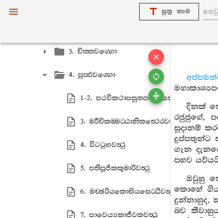
1. යමකවග‍්ගො
සූත්‍ර නාම
2. අප‍්පමාදවග‍්ගො
3. චිත‍්තවග‍්ගො
4. පුප‍්ඵවග‍්ගො
අප්පම
මහාකාශ්‍ය
1-2. පථවිකථාපසුතපඤ‍්චසතභික‍්ඛුවත්‍ථු
දිනක් ත
රජුජුගේ, 
3. මරීචිකම‍්මට‍්ඨානිකත්‍ථෙරවත්‍ථු
සූදානම් ක
දුප්පතුන්
4. විටටූභවත්‍ථු
ගැන දැනගෙ
පහව යව්යයි
5. පතිපූජිකකුමාරිවත්‍ථු
ඔවුහු 
කොහේ ගියා
6. මච‍්ඡරියකොසියසෙට‍්ඨිවත්‍ථු
දුන්නාහුද, 
බව කීවාහු
7. පාවෙය්‍යකාජීවකවත්‍ථු