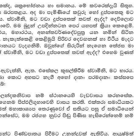
්ද, ශක්‍රභෝජනය හා සමානය. මේ කවරෙක්දැයි සිතූහ.
දෙය බරපතළය. අද මා පැමිණියේ කවුරු හෝ දුප්පතෙකු මට
 ස්වාමීනි, මට වඩා දුප්පතෙක් තවත් ඇද්ද? දෙව්ලොව
වේ. මම බුදුන් උපදින්නටන පෙර යහපත් ක්‍රියා කෙළෙමි.
ථය, මහාරථය, අනන්තවර්ණදේවපුත්‍ර යන නමින් සිටින
. නැකැත්කෙළි කෙළිමුයි පිරිවර දෙවඟනක් හා වීථිය මැදට
මානයට වැදගනිමි. ඔවුන්ගේ සිරුරින් නැගෙන තේජස මා
 ස්වාමීනි, මට වඩා දුප්පතෙක් තවත් ඇද්ද? එහෙම වුණත්
වැත්නි, ඇත. එසේකල කුසල්කිරීම ස්වාමීනි, මට භාරය.
්ෂිණා කොට අහසට නැගී අහෝ දානං පරමදානං කස්සපෙ
බේ:
කලන්දකනිවාප නම් ස්ථානයෙහි වැඩවාසය කරනසේක.
ෙනම පිප්ඵලිගුහාවෙහි වාසය කරති. එක්තරා සමාධියකට
ෂ්මත් මහාකාශ්‍යප තෙරණුවෝ ඒ සතියට පසු ඒ සමාධියෙන්
වහන්සේට, මම රජගහ නුවර පිඬු පිණිස හැසිරෙන්නෙම් නම්
න්ට පිණ්ඩපාතය පිදීමට උනන්දුවක් ඇතිවිය. ආයුෂ්මත්