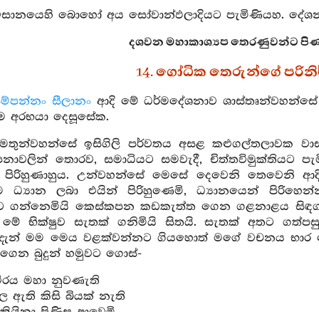
සානයෙහි බොහෝ අය සෝවාන්ඵලාදියට පැමිණියහ. දේශනා
දශවන මහාකාශ්‍යප තෙරණුවන්ට පිණ්
14. ගෝධික තෙරුන්ගේ පරිනි
ම්පන්නං සීලානං
ආදි මේ ධර්මදේශනාව ශාස්තෘන්වහන්ස
ෑම අරභයා දෙසූසේක.
්මතුන්වහන්සේ ඉසිගිලි පර්වතය අසළ කළුගල්තලාවක වා
නාවලින් තොරව, සමාධියට සමවැදී, චිත්තවිමුක්තියට ප
 පිරිහුණාහුය. උන්වහන්සේ මෙසේ දෙවෙනි තෙවෙනි ආ
 ධ්‍යාන ලබා එයින් පිරිහුණෙමි, ධ්‍යානයෙන් පිරිහ
ට ගන්නෙමියි කෙස්කපන කඩකැත්ත ගෙන ගළනාළය සිඳගැනීම
 මේ භික්ෂුව සැතක් ගනිමියි සිතයි. සැතක් අතට ගත්ප
 දැන් මම මෙය වළක්වන්නට ගියහොත් මගේ වචනය භාර නොග
ගෙන බුදුන් හමුවට ගොස්-
ීරය මහා නුවණැති
බල ඇති කිසි බියක් නැති
කියිනා පිණිස ආවෙමි