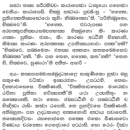
සත්‍ථා
තස‍්ස
සරීරකිච‍්චං
කාරාපෙත්‍වා
ධාතුයො
ගහෙත්‍වා
චෙතියං
කාරාපෙසි
.
භික‍්ඛූ
සත්‍ථාරං
පුච‍්ඡිංසු
– “
භන‍්තෙ
,
පූතිගත‍්තතිස‍්සත්‍ථෙරො
කුහිං
නිබ‍්බත‍්තො
”
ති
. “
පරිනිබ‍්බුතො
,
භික‍්ඛවෙ
”
ති
. “
භන‍්තෙ
,
එවරූපස‍්ස
පන
අරහත‍්තූපනිස‍්සයසම‍්පන‍්නස‍්ස
භික‍්ඛුනො
කිං
කාරණා
ගත‍්තං
පුතිකං
ජාතං
,
කිං
කාරණා
අට‍්ඨීනි
භින‍්නානි
,
කිමස‍්ස
කාරණං
අරහත‍්තස‍්ස
උපනිස‍්සයභාවං
පත‍්ත
”
න‍්ති
?
“
භික‍්ඛවෙ
,
සබ‍්බමෙතං
එතස‍්ස
අත‍්තනා
කතකම‍්මෙනෙව
නිබ‍්බත‍්ත
”
න‍්ති
. “
කිං
පන
තෙන
,
භන‍්තෙ
,
කත
”
න‍්ති
? “
තෙන
හි
,
භික‍්ඛවෙ
,
සුණාථා
”
ති
අතීතං
ආහරි
–
අයං
කස‍්සපසම‍්මාසම‍්බුද‍්ධකාලෙ
සාකුණිකො
හුත්‍වා
බහූ
සකුණෙ
වධිත්‍වා
ඉස‍්සරජනං
උපට‍්ඨහි
.
තෙසං
දින‍්නාවසෙසෙ
වික‍්කිණාති
, “
වික‍්කිතාවසෙසා
මාරෙත්‍වා
ඨපිතා
පූතිකා
භවිස‍්සන‍්තී
”
ති
යථා
උප‍්පතිතුං
න
සක‍්කොන‍්ති
,
තථා
තෙසං
ජඞ‍්ඝට‍්ඨීනි
ච
පක‍්ඛට‍්ඨීනි
ච
භින්‍දිත්‍වා
රාසිං
කත්‍වා
ඨපෙති
,
තෙ
පුනදිවසෙ
වික‍්කිණාති
.
අතිබහූනං
පන
ලද‍්ධකාලෙ
අත‍්තනොපි
අත්‍ථාය
පචාපෙති
.
තස‍්සෙකදිවසං
රසභොජනෙ
පක‍්කෙ
එකො
ඛීණාසවො
පිණ‍්ඩාය
චරන‍්තො
ගෙහද‍්වාරෙ
අට‍්ඨාසි
.
සො
ථෙරං
දිස‍්වා