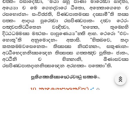
චිත‍්තං
පසාදෙත්‍වා
, “
මයා
බහූ
පාණා
මාරෙත්‍වා
ඛාදිතා
,
අය්‍යො
ච
මෙ
ගෙහද‍්වාරෙ
ඨිතො
,
අන‍්තොගෙහෙ
ච
රසභොජනං
සංවිජ‍්ජති
,
පිණ‍්ඩපාතමස‍්ස
දස‍්සාමී
”
ති
තස‍්ස
පත‍්තං
ආදාය
පූරෙත්‍වා
රසපිණ‍්ඩපාතං
දත්‍වා
ථෙරං
පඤ‍්චපතිට‍්ඨිතෙන
වන්‍දිත්‍වා
, “
භන‍්තෙ
,
තුම‍්හෙහි
දිට‍්ඨධම‍්මස‍්ස
මත්‍ථකං
පාපුණෙය්‍ය
”
න‍්ති
ආහ
.
ථෙරො
“
එවං
හොතූ
”
ති
අනුමොදනං
අකාසි
. “
භික‍්ඛවෙ
,
තදා
කතකම‍්මවසෙනෙතං
තිස‍්සස‍්ස
නිප‍්ඵන‍්නං
,
සකුණානං
අට‍්ඨිභෙදනනිස‍්සන්‍දෙන
තිස‍්සස‍්ස
ගත‍්තඤ‍්ච
පූතිකං
ජාතං
,
අට‍්ඨීනි
ච
භින‍්නානි
,
ඛීණාසවස‍්ස
රසපිණ‍්ඩපාතදානනිස‍්සන්‍දෙන
අරහත‍්තං
පත‍්තො
”
ති
.
පූතිගත‍්තතිස‍්සත්‍ථෙරවත්‍ථු
සත‍්තමං
.
10.
නන්‍දගොපාලකවත්‍ථු
දිසො
දිස
න‍්ති
ඉමං
ධම‍්මදෙසනං
සත්‍ථා
කොසලජනපදෙ
නන්‍දගොපාලකං
ආරබ‍්භ
කථෙසි
.
සාවත්‍ථියං
කිර
අනාථපිණ‍්ඩිකස‍්ස
ගහපතිනො
නන්‍දො
නාම
ගොපාලකො
ගොයූථං
රක‍්ඛති
අඩ‍්ඪො
මහද‍්ධනො