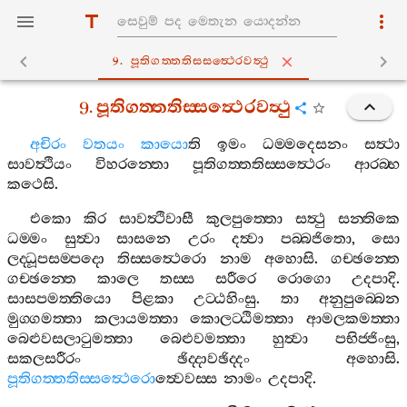
9. පූතිගත‍්තතිස‍්සත්‍ථෙරවත්‍ථු
9.
පූතිගත‍්තතිස‍්සත්‍ථෙරවත්‍ථු
අචිරං
වතයං
කායො
ති
ඉමං
ධම‍්මදෙසනං
සත්‍ථා
සාවත්‍ථියං
විහරන‍්තො
පූතිගත‍්තතිස‍්සත්‍ථෙරං
ආරබ‍්භ
කථෙසි
.
එකො
කිර
සාවත්‍ථිවාසී
කුලපුත‍්තො
සත්‍ථු
සන‍්තිකෙ
ධම‍්මං
සුත්‍වා
සාසනෙ
උරං
දත්‍වා
පබ‍්බජිතො
,
සො
ලද‍්ධූපසම‍්පදො
තිස‍්සත්‍ථෙරො
නාම
අහොසි
.
ගච‍්ඡන‍්තෙ
ගච‍්ඡන‍්තෙ
කාලෙ
තස‍්ස
සරීරෙ
රොගො
උදපාදි
.
සාසපමත‍්තියො
පිළකා
උට‍්ඨහිංසු
.
තා
අනුපුබ‍්බෙන
මුග‍්ගමත‍්තා
කලායමත‍්තා
කොලට‍්ඨිමත‍්තා
ආමලකමත‍්තා
බෙළුවසලාටුමත‍්තා
බෙළුවමත‍්තා
හුත්‍වා
පභිජ‍්ජිංසු
,
සකලසරීරං
ඡිද‍්දාවඡිද‍්දං
අහොසි
.
පූතිගත‍්තතිස‍්සත්‍ථෙරො
ත්‍වෙවස‍්ස
නාමං
උදපාදි
.