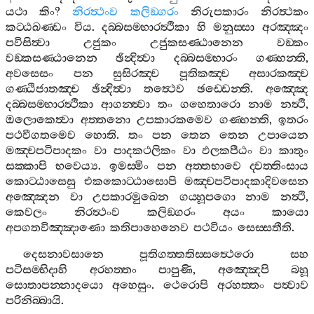
යථා
කිං
?
නිරත්‍ථංව
කලිඞ‍්ගරං
නිරුපකාරං
නිරත්‍ථකං
කට‍්ඨඛණ‍්ඩං
විය
.
දබ‍්බසම‍්භාරත්‍ථිකා
හි
මනුස‍්සා
අරඤ‍්ඤං
පවිසිත්‍වා
උජුකං
උජුකසණ‍්ඨානෙන
වඞ‍්කං
වඞ‍්කසණ‍්ඨානෙන
ඡින්‍දිත්‍වා
දබ‍්බසම‍්භාරං
ගණ‍්හන‍්ති
,
අවසෙසං
පන
සුසිරඤ‍්ච
පූතිකඤ‍්ච
අසාරකඤ‍්ච
ගණ‍්ඨිජාතඤ‍්ච
ඡින්‍දිත්‍වා
තත්‍ථෙව
ඡඩ‍්ඩෙන‍්ති
.
අඤ‍්ඤෙ
දබ‍්බසම‍්භාරත්‍ථිකා
ආගන‍්ත්‍වා
තං
ගහෙතාරො
නාම
නත්‍ථි
,
ඔලොකෙත්‍වා
අත‍්තනො
උපකාරකමෙව
ගණ‍්හන‍්ති
,
ඉතරං
පථවීගතමෙව
හොති
.
තං
පන
තෙන
තෙන
උපායෙන
මඤ‍්චපටිපාදකං
වා
පාදකථලිකං
වා
ඵලකපීඨං
වා
කාතුං
සක‍්කාපි
භවෙය්‍ය
.
ඉමස‍්මිං
පන
අත‍්තභාවෙ
ද‍්වත‍්තිංසාය
කොට‍්ඨාසෙසු
එකකොට‍්ඨාසොපි
මඤ‍්චපටිපාදකාදිවසෙන
අඤ‍්ඤෙන
වා
උපකාරමුඛෙන
ගය‍්හූපගො
නාම
නත්‍ථි
,
කෙවලං
නිරත්‍ථංව
කලිඞ‍්ගරං
අයං
කායො
අපගතවිඤ‍්ඤාණො
කතිපාහෙනෙව
පථවියං
සෙස‍්සතීති
.
දෙසනාවසානෙ
පූතිගත‍්තතිස‍්සත්‍ථෙරො
සහ
පටිසම‍්භිදාහි
අරහත‍්තං
පාපුණි
,
අඤ‍්ඤෙපි
බහූ
සොතාපන‍්නාදයො
අහෙසුං
.
ථෙරොපි
අරහත‍්තං
පත්‍වාව
පරිනිබ‍්බායි
.