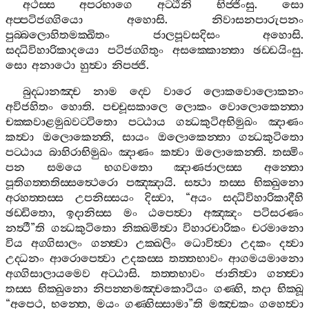
අථස‍්ස
අපරභාගෙ
අට‍්ඨීනි
භිජ‍්ජිංසු
.
සො
අප‍්පටිජග‍්ගියො
අහොසි
.
නිවාසනපාරුපනං
පුබ‍්බලොහිතමක‍්ඛිතං
ජාලපූවසදිසං
අහොසි
.
සද‍්ධිවිහාරිකාදයො
පටිජග‍්ගිතුං
අසක‍්කොන‍්තා
ඡඩ‍්ඩයිංසු
.
සො
අනාථො
හුත්‍වා
නිපජ‍්ජි
.
බුද‍්ධානඤ‍්ච
නාම
ද‍්වෙ
වාරෙ
ලොකවොලොකනං
අවිජහිතං
හොති
.
පච‍්චූසකාලෙ
ලොකං
වොලොකෙන‍්තා
චක‍්කවාළමුඛවට‍්ටිතො
පට‍්ඨාය
ගන්‍ධකුටිඅභිමුඛං
ඤාණං
කත්‍වා
ඔලොකෙන‍්ති
,
සායං
ඔලොකෙන‍්තා
ගන්‍ධකුටිතො
පට‍්ඨාය
බාහිරාභිමුඛං
ඤාණං
කත්‍වා
ඔලොකෙන‍්ති
.
තස‍්මිං
පන
සමයෙ
භගවතො
ඤාණජාලස‍්ස
අන‍්තො
පූතිගත‍්තතිස‍්සත්‍ථෙරො
පඤ‍්ඤායි
.
සත්‍ථා
තස‍්ස
භික‍්ඛුනො
අරහත‍්තස‍්ස
උපනිස‍්සයං
දිස‍්වා
, “
අයං
සද‍්ධිවිහාරිකාදීහි
ඡඩ‍්ඩිතො
,
ඉදානිස‍්ස
මං
ඨපෙත්‍වා
අඤ‍්ඤං
පටිසරණං
නත්‍ථී
”
ති
ගන්‍ධකුටිතො
නික‍්ඛමිත්‍වා
විහාරචාරිකං
චරමානො
විය
අග‍්ගිසාලං
ගන‍්ත්‍වා
උක‍්ඛලිං
ධොවිත්‍වා
උදකං
දත්‍වා
උද‍්ධනං
ආරොපෙත්‍වා
උදකස‍්ස
තත‍්තභාවං
ආගමයමානො
අග‍්ගිසාලායමෙව
අට‍්ඨාසි
.
තත‍්තභාවං
ජානිත්‍වා
ගන‍්ත්‍වා
තස‍්ස
භික‍්ඛුනො
නිපන‍්නමඤ‍්චකොටියං
ගණ‍්හි
,
තදා
භික‍්ඛූ
“
අපෙථ
,
භන‍්තෙ
,
මයං
ගණ‍්හිස‍්සාමා
”
ති
මඤ‍්චකං
ගහෙත්‍වා