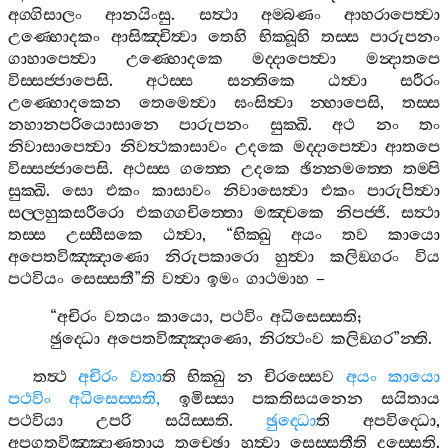
අග‍්ගිසාලං
ආනයිංසු
.
සත්‍ථා
අම‍්බණං
ආහරාපෙත්‍වා
උණ‍්හොදකං
ආසිඤ‍්චිත්‍වා
තෙහි
භික‍්ඛූහි
තස‍්ස
පාරුපනං
ගාහාපෙත්‍වා
උණ‍්හොදකෙ
මද‍්දාපෙත්‍වා
මන්‍දාතපෙ
විස‍්සජ‍්ජාපෙසි
.
අථස‍්ස
සන‍්තිකෙ
ඨත්‍වා
සරීරං
උණ‍්හොදකෙන
තෙමෙත්‍වා
ඝංසිත්‍වා
න‍්හාපෙසි
,
තස‍්ස
නහානපරියොසානෙ
පාරුපනං
සුක‍්ඛි
.
අථ
නං
තං
නිවාසාපෙත්‍වා
නිවත්‍ථකාසාවං
උදකෙ
මද‍්දාපෙත්‍වා
ආතපෙ
විස‍්සජ‍්ජාපෙසි
.
අථස‍්ස
ගත‍්තෙ
උදකෙ
ඡින‍්නමත‍්තෙ
තම‍්පි
සුක‍්ඛි
.
සො
එකං
කාසාවං
නිවාසෙත්‍වා
එකං
පාරුපිත්‍වා
සල‍්ලහුකසරීරො
එකග‍්ගචිත‍්තො
මඤ‍්චකෙ
නිපජ‍්ජි
.
සත්‍ථා
තස‍්ස
උස‍්සීසකෙ
ඨත්‍වා
, “
භික‍්ඛු
අයං
තව
කායො
අපෙතවිඤ‍්ඤාණො
නිරුපකාරො
හුත්‍වා
කලිඞ‍්ගරං
විය
පථවියං
සෙස‍්සතී
”
ති
වත්‍වා
ඉමං
ගාථමාහ
–
“
අචිරං
වතයං
කායො
,
පථවිං
අධිසෙස‍්සති
;
ඡුද‍්ධො
අපෙතවිඤ‍්ඤාණො
,
නිරත්‍ථංව
කලිඞ‍්ගර
”
න‍්ති
.
තත්‍ථ
අචිරං
වතා
ති
භික‍්ඛු
න
චිරස‍්සෙව
අයං
කායො
පථවිං
අධිසෙස‍්සති
,
ඉමිස‍්සා
පකතිසයනෙන
සයිතාය
පථවියා
උපරි
සයිස‍්සති
.
ඡුද‍්ධො
ති
අපවිද‍්ධො
,
අපගතවිඤ‍්ඤාණතාය
තුච‍්ඡො
හුත්‍වා
සෙස‍්සතීති
දස‍්සෙති
.