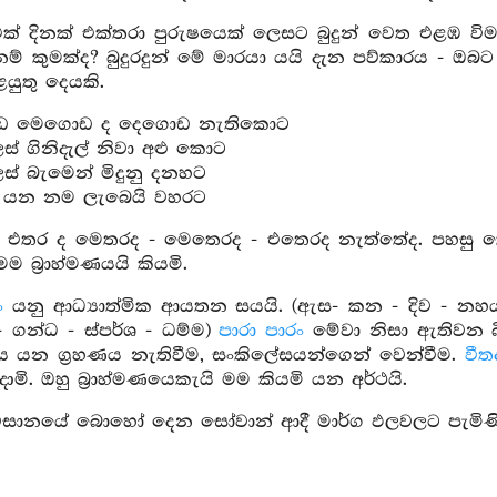
ක් දිනක් එක්තරා පුරුෂයෙක් ලෙසට බුදුන් වෙත එළඹ විමස
ම් කුමක්ද? බුදුරදුන් මේ මාරයා යයි දැන පව්කාරය - ඔබට
කළයුතු දෙයකි.
 මෙගොඩ ද දෙගොඩ නැතිකොට
් ගිනිදැල් නිවා අළු කොට
් බැමෙන් මිදුනු දනහට
ු යන නම ලැබෙයි වහරට
 එතර ද මෙතරද - මෙතෙරද - එතෙරද නැත්තේද. පහසු කෙල
 බ්‍රාහ්මණයයි කියමි.
ං
යනු ආධ්‍යාත්මික ආයතන සයයි. (ඇස- කන - දිව - නහ
- ගන්ධ - ස්පර්ශ - ධම්ම)
පාරා පාරං
මේවා නිසා ඇතිවන බ
යන ග්‍රහණය නැතිවීම, සංකිලේසයන්ගෙන් වෙන්වීම.
වීත
ාමි. ඔහු බ්‍රාහ්මණයෙකැයි මම කියමි යන අර්ථයි.
සානයේ බොහෝ දෙන සෝවාන් ආදී මාර්ග ඵලවලට පැමිණි
4. එක්තරා බ්‍රාහ්මණයකුග