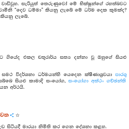
ැඳ වාඩිවූහ. සැරියුත් තෙරුණුවෝ මේ භික්ෂූන්ගේ රහත්බවට
්වාමීනි “දෙව ධම්මා” කියනු ලැබේ මේ ධර්ම දෙක කුමක්ද?
 කියනු ලැබේ.
 ගියේද එකල චතුරාර්ය සත්‍ය දන්නා වූ ඔහුගේ සියළු
සමථ විදර්ශනා ධර්මයන්හි යෙදෙන ක්ෂීණාශ්‍රවයා
පාරශු
සබ්බෙ සියළු කාමාදි සංයෝග,
සංයෝගා අත්ථං ගච්ඡන්ති
න අර්ථයි.
ුවත
 සිටියදී මාරයා නිමිති කර ගෙන දේශනා කළහ.