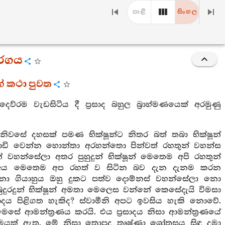
පාළි
සිංහල
වර්ගය
ාගේ කථා පුවත
 වැඩසිටිය දී ප්‍රසාද බහුල බ්‍රාහ්මණයෙක් අරමුණු
 නිවසේ දහසක් පමණ භික්ෂූන්ට නිතර බත් තබා භික්ෂූන්
ි වාඩි වෙන්න හොන්තා අරහන්තො පින්වත් රහතුන් වහන්ස
හන්සේලා අතර පුහුදුන් භික්ෂූන් මෙතෙම අපි රහතුන්
ලා අය මෙතෙම අප රහත් ව සිටින බව දැන දැනම කරන
 ගියාහුය ඔහු දුකට පත්ව දොම්නස් වහන්සේලා නො
බුදුරදුන් භික්ෂූන් අමතා මෙලෙස වන්නේ කෙසේදැයි විමසා
ාදය පිළිගත හැකිද? ස්වාමීනි අපට ඉවසිය හැකි නොවේ.
මෙසේ ආමන්ත්‍රණය කරයි. එය ප්‍රසාදය නිසා ආමන්ත්‍රණයේ
ේමයක් ඇත. මේ නිසා තොපද තෘෂ්ණා ශ්‍රෝතසය සිඳ දමා