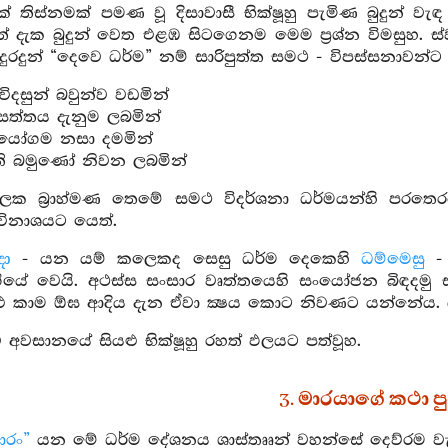
ක් තිස්නමක් පමණ වූ දිසාවාසී භික්ෂූහු පැමිණ බුදුන් ව
් දැක බුදුන් වෙත එළඹ සිටගෙනම මෙම ප්‍රශ්න විමසුහ. ස
දුරදුන් “දෙවෙ ධර්ම” නම් සාරිපුත්ත සමථ - විපස්සනාවන්ට
ිදසුන් බවුන්ව වඩමින්
ත්තය දැනුම ලබමින්
යෝගම නසා දමමින්
ති බමුණෝ නිවන ලබමින්
ෙක බ්‍රාහ්මණ තෙමේ සමථ විදර්ශනා ධර්මයන්හි පරතෙරට
ිනාශයට යෙත්.
දා
- යන යම් කලෙකද සෙසු ධර්ම දෙකෙහි
ධම්මෙසු
- 
යේ වෙයි. අථස්ස සංසාර වෘත්තයෙහි සංයෝජන බිඳදමු 
ු කාම ඕඝ ආදිය දැන ඒවා ක්‍ෂය කොට නිවණට යන්නේය. ය
අවසානයේ සියළු භික්ෂූහු රහත් ඵලයට පත්වූහ.
3. මාරයාගේ කථා ප
ාරං”
යන මේ ධර්ම දේශනය ශාස්තෲන් වහන්සේ දෙව්රම වැඩ