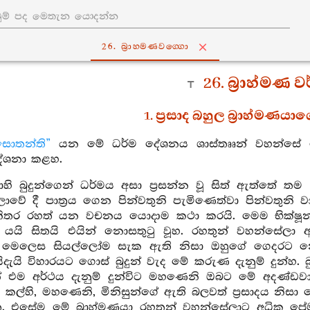
26. බ්‍රාහ‍්මණවග‍්ගො
26. බ්‍රාහ්මණ 
1. ප්‍රසාද බහුල බ්‍රාහ්මණය
සොතන්ති”
යන මේ ධර්ම දේශනය ශාස්තෲන් වහන්සේ දෙව්රම
ශනා කළහ.
හි බුදුන්ගෙන් ධර්මය අසා ප්‍රසන්න වූ සිත් ඇත්තේ තම
ලාවේ දී පාත්‍රය ගෙන පින්වතුනි පැමිණෙත්වා පින්වතුන
ිතර රහත් යන වචනය යොදාම කථා කරයි. මෙම භික්ෂූන් ව
 යයි සිතයි එයින් නොසතුටු වූහ. රහතුන් වහන්සේ
 මෙලෙස සියල්ලෝම සැක ඇති නිසා ඔහුගේ ගෙදරට නො
ැයි විහාරයට ගොස් බුදුන් වැද මේ කරුණ දැනුම් දුන්හ. 
ින් එම අර්ථය දැනුම් දුන්විට මහණෙනි ඔබට මේ අදණ්ඩව
ල්හි, මහණෙනි, මිනිසුන්ගේ ඇති බලවත් ප්‍රසාදය නිසා 
. එසේම මේ බ්‍රාහ්මණයා රහතන් වහන්සේලාට අධික ප්‍ර