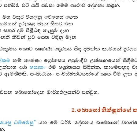
 පත්වීම වටී යයි පවසා මෙම ගාථාව දේශනා කළහ.
ා මහ වතුර වියලනු වෙහෙස ගෙන
කාමයන් දුරුකළ මැන සිතට එන
ම සකර දම් පිළිබඳ නැසුම දැන
නති නිවන් සුව සෙත විඳිනු මැන
රාක්‍රමය කොට තෘෂ්ණා ශ්‍රෝතය සිඳ දමන්න කාමයන් දුර
ක්කම
නම් තෘෂ්ණා ශ්‍රෝතසය අප්‍රමාදීව උත්සාහයෙන් සි
 උත්සාහ දරා
සොතං
එම ශ්‍රෝතසය සිඳින්න. කාමෙපනුද ව
 ඇමතීමකි. සංඛාරානං පංචස්ඛන්ධයන්ගේ ක්‍ෂය වීම දැන
අවසන බොහෝදෙන මාර්ගඵලයන්ට පත්වුහ.
2. බොහෝ භික්ෂූන්ගේ 
වයෙසු ධම්මෙසු”
යන මේ ධර්ම දේශනය ශාස්තෲන් වහන්සේ
හ.