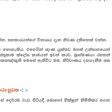
ලන්න. සහකාරයන්ගේ විනාශය දැන නිවණ දකිනෙක් වන්න.
ඳීමට නොහැකිය. එහෙයින් ඥාණ යුක්තව මහත් උත්සාහයෙන්
ස්තුකාම ක්ලේශ කාමයන් ඉවත් කරව. බ්‍රාහ්මණයා රහතන්
 අකතඤ්ඤුති මෙසේ ඇතිවිට ඔබ, නිර්වාණය දනගැනීම අක
කථා පුවත
 දෙව්රම වැඩ සිටියදී බොහෝ භික්ෂූන් නිමිතිකර ගෙන