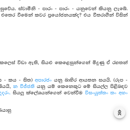
ුවේය. ස්වාමීනි - පාරං - පාරං - යනුවෙන් කියනු ලැබේ.
 එතෙර වීමෙන් කවර ප්‍රයෝජනයක්ද? එය වීතරාගීන් විසින්
ෙස් විඩා ඇති, සියළු කෙළෙසුන්ගෙන් මිදුණු ඒ රහතන්
ය - කය - සිත)
අපාරජං
යනු බාහිර ආයතන සයයි. (රූප -
ියයි,
න වීජ්ජති
යනු යම් කෙනෙකුට මේ සියල්ල පිළිබඳව
දදරං.
සියලු ක්ලේශයන්ගෙන් වෙන්වීම
විසංයුත්තං තං අහං
යාහු
ේ කථා පුවත