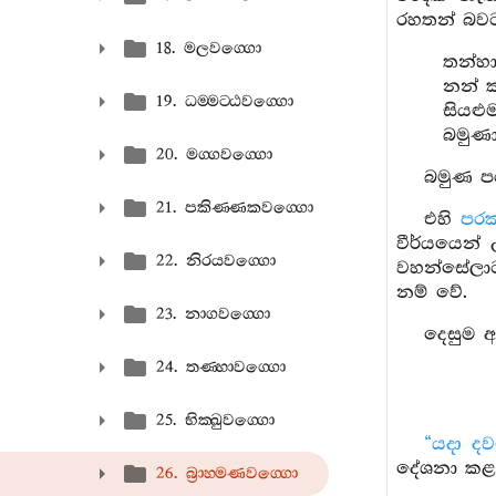
රහතන් බවට
18. මලවග‍්ගො
තන්හ
නන් 
19. ධම‍්මට‍්ඨවග‍්ගො
සියළු
බමුණා
20. මග‍්ගවග‍්ගො
බමුණ ප
21. පකිණ‍්ණකවග‍්ගො
එහි
පර
වීර්යයෙන්
22. නිරයවග‍්ගො
වහන්සේලාට
නම් වේ.
23. නාගවග‍්ගො
දෙසුම 
24. තණ‍්හාවග‍්ගො
25. භික‍්ඛුවග‍්ගො
“යදා ද
දේශනා කළ
26. බ්‍රාහ‍්මණවග‍්ගො