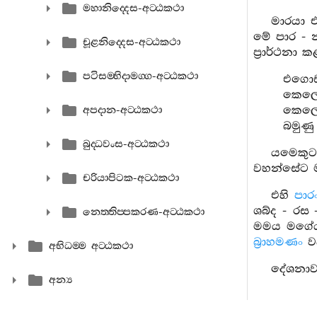
මහානිද‍්දෙස-අට‍්ඨකථා
මාරයා එ
මේ පාර - න
චූළනිද‍්දෙස-අට‍්ඨකථා
ප්‍රාර්ථනා 
පටිසම‍්භිදාමග‍්ග-අට‍්ඨකථා
එගොඩ
කෙලෙස
කෙලෙස
අපදාන-අට‍්ඨකථා
බමුණ
බුද‍්ධවංස-අට‍්ඨකථා
යමෙකුට
වහන්සේට මම
චරියාපිටක-අට‍්ඨකථා
එහි
පාර
ශබ්ද - රස 
නෙත‍්තිප‍්පකරණ-අට‍්ඨකථා
මමය මගේය 
බ්‍රාහමණං
වද
අභිධම‍්ම අට‍්ඨකථා
දේශනාව
අන්‍ය