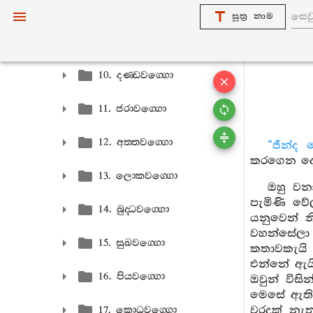
8. සහස‍්සවග‍්ගො
සූත්‍ර නාම
9. පාපවග‍්ගො
10. දණ‍්ඩවග‍්ගො
11. ජරාවග‍්ගො
12. අත‍්තවග‍්ගො
“ජීන්ද 
කරගෙන දේ
13. ලොකවග‍්ගො
ඔහු වනා
පැමිණි වේ
14. බුද‍්ධවග‍්ගො
යනුවෙන් න
වහන්සේලා
15. සුඛවග‍්ගො
කතාවකැයි
එන්නේ ඇයිද
16. පියවග‍්ගො
ඔවුන් විස
මෙසේ ඇති ක
වරදක් නැත
17. කොධවග‍්ගො