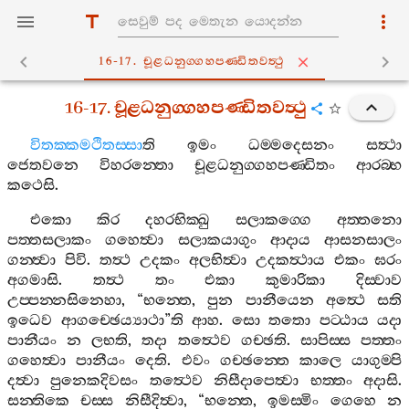
16-17. චූළධනුග‍්ගහපණ‍්ඩිතවත්‍ථු
16-17.
චූළධනුග‍්ගහපණ‍්ඩිතවත්‍ථු
විතක‍්කමථිතස‍්සා
ති
ඉමං
ධම‍්මදෙසනං
සත්‍ථා
ජෙතවනෙ
විහරන‍්තො
චූළධනුග‍්ගහපණ‍්ඩිතං
ආරබ‍්භ
කථෙසි
.
එකො
කිර
දහරභික‍්ඛු
සලාකග‍්ගෙ
අත‍්තනො
පත‍්තසලාකං
ගහෙත්‍වා
සලාකයාගුං
ආදාය
ආසනසාලං
ගන‍්ත්‍වා
පිවි
.
තත්‍ථ
උදකං
අලභිත්‍වා
උදකත්‍ථාය
එකං
ඝරං
අගමාසි
.
තත්‍ථ
තං
එකා
කුමාරිකා
දිස‍්වාව
උප‍්පන‍්නසිනෙහා
, “
භන‍්තෙ
,
පුන
පානීයෙන
අත්‍ථෙ
සති
ඉධෙව
ආගච‍්ඡෙය්‍යාථා
”
ති
ආහ
.
සො
තතො
පට‍්ඨාය
යදා
පානීයං
න
ලභති
,
තදා
තත්‍ථෙව
ගච‍්ඡති
.
සාපිස‍්ස
පත‍්තං
ගහෙත්‍වා
පානීයං
දෙති
.
එවං
ගච‍්ඡන‍්තෙ
කාලෙ
යාගුම‍්පි
දත්‍වා
පුනෙකදිවසං
තත්‍ථෙව
නිසීදාපෙත්‍වා
භත‍්තං
අදාසි
.
සන‍්තිකෙ
චස‍්ස
නිසීදිත්‍වා
, “
භන‍්තෙ
,
ඉමස‍්මිං
ගෙහෙ
න