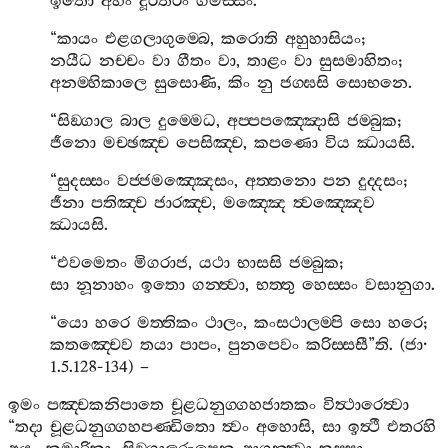
ඉතො
අහං
දූරතරං
ගමිස‍්සං
.
“
කායං
එළගලාගුම‍්බෙ
,
කරොති
අහුහාසියං
;
නයීධ
නච‍්චං
වා
ගීතං
වා
,
තාළං
වා
සුසමාහිතං
;
අනම‍්හිකාලෙ
සුසොණි
,
කිං
නු
ජග‍්ඝසි
සොභනෙ
.
“
සිඞ‍්ගාල
බාල
දුම‍්මෙධ
,
අප‍්පපඤ‍්ඤොසි
ජම‍්බුක
;
ජීනො
මච‍්ඡඤ‍්ච
පෙසිඤ‍්ච
,
කපණො
විය
ඣායසි
.
“
සුදස‍්සං
වජ‍්ජමඤ‍්ඤෙසං
,
අත‍්තනො
පන
දුද‍්දසං
;
ජීනා
පතිඤ‍්ච
ජාරඤ‍්ච
,
මඤ‍්ඤෙ
ත්‍වඤ‍්ඤෙව
ඣායසි
.
“
එවමෙතං
මිගරාජ
,
යථා
භාසසි
ජම‍්බුක
;
සා
නූනාහං
ඉතො
ගන‍්ත්‍වා
,
භත‍්තු
හෙස‍්සං
වසානුගා
.
“
යො
හරෙ
මත‍්තිකං
ථාලං
,
කංසථාලම‍්පි
සො
හරෙ
;
කතඤ‍්චෙව
තයා
පාපං
,
පුනපෙවං
කරිස‍්සසී
”
ති
. (
ජා
·
1.5.128-134) –
ඉමං
පඤ‍්චකනිපාතෙ
චූළධනුග‍්ගහජාතකං
විත්‍ථාරෙත්‍වා
“
තදා
චූළධනුග‍්ගහපණ‍්ඩිතො
ත්‍වං
අහොසි
,
සා
ඉත්‍ථී
එතරහි