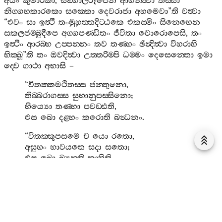
අයං
කුමාරිකා
,
සිඞ‍්ගාලරූපෙන
ආගන‍්ත්‍වා
තස‍්සා
නිග‍්ගහකාරකො
සක‍්කො
දෙවරාජා
අහමෙවා
”
ති
වත්‍වා
“
එවං
සා
ඉත්‍ථී
තංමුහුත‍්තදිට‍්ඨකෙ
එකස‍්මිං
සිනෙහෙන
සකලජම‍්බුදීපෙ
අග‍්ගපණ‍්ඩිතං
ජීවිතා
වොරොපෙසි
,
තං
ඉත්‍ථිං
ආරබ‍්භ
උප‍්පන‍්නං
තව
තණ‍්හං
ඡින්‍දිත්‍වා
විහරාහි
භික‍්ඛූ
”
ති
තං
ඔවදිත්‍වා
උත‍්තරිම‍්පි
ධම‍්මං
දෙසෙන‍්තො
ඉමා
ද‍්වෙ
ගාථා
අභාසි
–
“
විතක‍්කමථිතස‍්ස
ජන‍්තුනො
,
තිබ‍්බරාගස‍්ස
සුභානුපස‍්සිනො
;
භිය්‍යො
තණ‍්හා
පවඩ‍්ඪති
,
එස
ඛො
දළ‍්හං
කරොති
බන්‍ධනං
.
“
විතක‍්කූපසමෙ
ච
යො
රතො
,
අසුභං
භාවයතෙ
සදා
සතො
;
එස
ඛො
බ්‍යන‍්ති
කාහිති
,
එස
ඡෙච‍්ඡති
මාරබන්‍ධන
”
න‍්ති
.
තත්‍ථ
විතක‍්කමථිතස‍්සා
ති
කාමවිතක‍්කාදීහි
විතක‍්කෙහි
නිම‍්මථිතස‍්ස
.
තිබ‍්බරාගස‍්සා
ති
බහලරාගස‍්ස
.