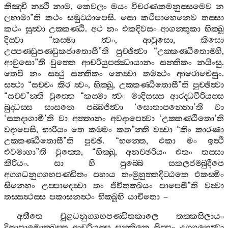
කිඤ‍්චි
නත්‍ථි
නාම
,
කෙවලං
මයං
විචරණකමනුස‍්සමෙව
න
ලභාමා
”
ති
කථං
සමුට‍්ඨාපෙසි
.
සො
කථිපාහෙනෙව
තස‍්සා
කථං
සුත්‍වා
උක‍්කණ‍්ඨි
.
අථ
නං
එකදිවසං
ආගන‍්තුකා
භික‍්ඛූ
දිස‍්වා
“
කස‍්මා
ත්‍වං
,
ආවුසො
,
කිසො
උප‍්පණ‍්ඩුපණ‍්ඩුකජාතොසී
”
ති
පුච‍්ඡිත්‍වා
“
උක‍්කණ‍්ඨිතොම‍්හි
,
ආවුසො
”
ති
වුත‍්තෙ
ආචරියුපජ‍්ඣායානං
සන‍්තිකං
නයිංසු
.
තෙපි
නං
සත්‍ථු
සන‍්තිකං
නෙත්‍වා
තමත්‍ථං
ආරොචෙසුං
.
සත්‍ථා
“
සච‍්චං
කිර
ත්‍වං
,
භික‍්ඛු
,
උක‍්කණ‍්ඨිතොසී
”
ති
පුච‍්ඡිත්‍වා
“
සච‍්ච
”
න‍්ති
වුත‍්තෙ
“
කස‍්මා
ත්‍වං
මාදිසස‍්ස
ආරද‍්ධවීරියස‍්ස
බුද‍්ධස‍්ස
සාසනෙ
පබ‍්බජිත්‍වා
‘
සොතාපන‍්නො
’
ති
වා
‘
සකදාගාමී
’
ති
වා
අත‍්තානං
අවදාපෙත්‍වා
‘
උක‍්කණ‍්ඨිතො
’
ති
වදාපෙසි
,
භාරියං
තෙ
කම‍්මං
කත
”
න‍්ති
වත්‍වා
“
කිං
කාරණා
උක‍්කණ‍්ඨිතොසී
”
ති
පුච‍්ඡි
. “
භන‍්තෙ
,
එකා
මං
ඉත්‍ථී
එවමාහා
”
ති
වුත‍්තෙ
, “
භික‍්ඛු
,
අනච‍්ඡරියං
එතං
තස‍්සා
කිරියං
.
සා
හි
පුබ‍්බෙ
සකලජම‍්බුදීපෙ
අග‍්ගධනුග‍්ගහපණ‍්ඩිතං
පහාය
තංමුහුත‍්තදිට‍්ඨකෙ
එකස‍්මිං
සිනෙහං
උප‍්පාදෙත්‍වා
තං
ජීවිතක‍්ඛයං
පාපෙසී
”
ති
වත්‍වා
තස‍්සත්‍ථස‍්ස
පකාසනත්‍ථං
භික‍්ඛූහි
යාචිතො
–
අතීතෙ
චූළධනුග‍්ගහපණ‍්ඩිතකාලෙ
තක‍්කසිලායං
දිසාපාමොක‍්ඛස‍්ස
ආචරියස‍්ස
සන‍්තිකෙ
සිප‍්පං
උග‍්ගහෙත්‍වා