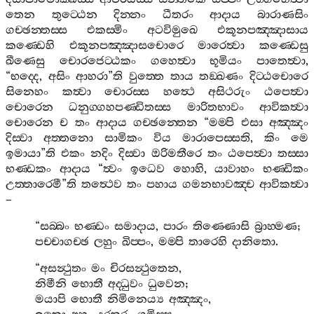
තෙන
තුට‍්ඨෙන
දින‍්නං
ධීතරං
ආදාය
බාරාණසිං
ගච‍්ඡන‍්තස‍්ස
එකස‍්මිං
අටවිමුඛෙ
එකූනපඤ‍්ඤාසාය
කණ‍්ඩෙහි
එකූනපඤ‍්ඤාසචොරෙ
මාරෙත්‍වා
කණ‍්ඩෙසු
ඛීණෙසු
චොරජෙට‍්ඨකං
ගහෙත්‍වා
භූමියං
පාතෙත්‍වා
,
“
භද‍්දෙ
,
අසිං
ආහරා
”
ති
වුත‍්තෙ
තාය
තඞ‍්ඛණං
දිට‍්ඨචොරෙ
සිනෙහං
කත්‍වා
චොරස‍්ස
හත්‍ථෙ
අසිථරුං
ඨපෙත්‍වා
චොරෙන
ධනුග‍්ගහපණ‍්ඩිතස‍්ස
මාරිතභාවං
ආවිකත්‍වා
චොරෙන
ච
තං
ආදාය
ගච‍්ඡන‍්තෙන
“
මම‍්පි
එසා
අඤ‍්ඤං
දිස‍්වා
අත‍්තනො
සාමිකං
විය
මාරාපෙස‍්සති
,
කිං
මෙ
ඉමායා
”
ති
එකං
නදිං
දිස‍්වා
ඔරිමතීරෙ
තං
ඨපෙත්‍වා
තස‍්සා
භණ‍්ඩකං
ආදාය
“
ත්‍වං
ඉධෙව
හොහි
,
යාවාහං
භණ‍්ඩිකං
උත‍්තාරෙමී
”
ති
තත්‍ථෙව
තං
පහාය
ගමනභාවඤ‍්ච
ආවිකත්‍වා
–
“
සබ‍්බං
භණ‍්ඩං
සමාදාය
,
පාරං
තිණ‍්ණොසි
බ්‍රාහ‍්මණ
;
පච‍්චාගච‍්ඡ
ලහුං
ඛිප‍්පං
,
මම‍්පි
තාරෙහි
දානිතො
.
“
අසන්‍ථුතං
මං
චිරසන්‍ථුතෙන
,
නිමීනි
භොතී
අද‍්ධුවං
ධුවෙන
;
මයාපි
භොතී
නිමිනෙය්‍ය
අඤ‍්ඤං
,