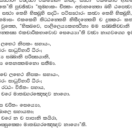
සත්‍ථාරං
වන්‍දිත්‍වා
එකමන‍්තං
නිසීදි
.
සත්‍ථා
“
එකකොව
ආගත
තෙ
”
ති
පුච‍්ඡිත්‍වා
“
තුම‍්හාකං
චිත‍්තං
අජානන‍්තො
බහි
ඨපෙත්‍ව
.
සත්‍ථා
තෙහි
භික‍්ඛූහි
සද‍්ධිං
පටිසන්‍ථාරං
කත්‍වා
තෙහි
භික‍්ඛූහි
ෙමාසං
එකකෙහි
තිට‍්ඨන‍්තෙහි
නිසීදන‍්තෙහි
ච
දුක‍්කරං
කත
වුත‍්තෙ
, “
භික‍්ඛවෙ
,
පාලිලෙය්‍යකහත්‍ථිනා
මම
සබ‍්බකිච‍්චානි
‍්තස‍්ස
එකචාරිකභාවොව
සෙය්‍යො
”
ති
වත්‍වා
නාගවග‍්ගෙ
ඉ
ලභෙථ
නිපකං
සහායං
,
ංචරං
සාධුවිහාරි
ධීරං
;
‍ය
සබ‍්බානි
පරිස‍්සයානි
,
‍ය
තෙනත‍්තමනො
සතීමා
.
චෙ
ලභෙථ
නිපකං
සහායං
,
ංචරං
සාධුවිහාරි
ධීරං
;
රට‍්ඨං
විජිතං
පහාය
,
චරෙ
මාතඞ‍්ගරඤ‍්ඤෙව
නාගො
.
්ස
චරිතං
සෙය්‍යො
,
බාලෙ
සහායතා
;
චරෙ
න
ච
පාපානි
කයිරා
,
ස‍්සුක‍්කො
මාතඞ‍්ගරඤ‍්ඤෙව
නාගො
”
ති
.