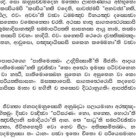
ාදි
.
සො
බාහුසච‍්චමදෙන
මත‍්තො
ලාභතණ‍්හාය
අභිභූතො
කප‍්පියම‍්පි
“
කප‍්පිය
”
න‍්ති
වදෙති
,
සාවජ‍්ජම‍්පි
“
අනවජ‍්ජ
”
න‍්ති
,
පිල
,
එවං
අවචා
”
ති
වත්‍වා
ධම‍්මඤ‍්ච
විනයඤ‍්ච
දස‍්සෙත්‍වා
සෙන‍්තො
වම‍්භෙන‍්තො
චරති
.
අථස‍්ස
භාතු
සාගතත්‍ථෙරස‍්සාපි
ුම‍්හාදිසානඤ‍්හි
සම‍්මාපටිපත‍්ති
සාසනස‍්ස
ආයු
නාම
,
තස‍්මා
තස‍්සපි
වචනං
නාදියි
.
එවං
සන‍්තෙපි
ථෙරො
ද‍්වත‍්තික‍්ඛත‍්තුං
තෙන
,
ආවුසො
,
පඤ‍්ඤායිස‍්සසි
සකෙන
කම‍්මෙනා
”
ති
වත්‍වා
පොසථග‍්ගෙ
“
පාතිමොක‍්ඛං
උද‍්දිසිස‍්සාමී
”
ති
බීජනිං
ආදාය
ාතිමොක‍්ඛ
”
න‍්ති
පුච‍්ඡිත්‍වා
“
කො
අත්‍ථො
ඉමස‍්ස
පටිවචනෙන
වා
නත්‍ථි
,
පාතිමොක‍්ඛෙන
සුතෙන
වා
අසුතෙන
වා
කො
පරියත‍්තිසාසනං
ඔසක‍්කාපෙසි
.
සාගතත්‍ථෙරොපි
තදහෙව
සාපිස‍්ස
මාතා
ච
භගිනී
ච
තස‍්සෙව
දිට‍්ඨානුගතිං
ආපජ‍්ජිත්‍වා
ය
ජීවන‍්තා
ජනපදමනුස‍්සෙහි
අනුබද‍්ධා
පලායමානා
අරඤ‍්ඤං
භික‍්ඛුං
දිස‍්වා
වන්‍දිත්‍වා
“
පටිසරණං
නො
,
භන‍්තෙ
,
හොථා
”
ති
ඤ‍්චසීලානි
සමාදියථා
”
ති
ආහ
.
තෙ
“
සාධූ
”
ති
සම‍්පටිච‍්ඡිත්‍වා
‍්තා
,
ජීවිතහෙතුපි
වො
නෙව
සීලං
අතික‍්කමිතබ‍්බං
,
න
දමනුස‍්සා
තං
ඨානං
පත්‍වා
ඉතො
චිතො
ච
පරියෙසමානා