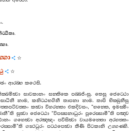
ඛන‍්ති
අත්‍ථො
.
ං
.
ිට‍්ඨිතා
.
්ගො
.
්ගො
ථු
්ඡං
ආරබ‍්භ
කථෙසි
.
ික‍්ඛමිත්‍වා
සාවකානං
සන‍්තිකෙ
පබ‍්බජිංසු
.
තෙසු
ජෙට‍්ඨො
සාධිනී
නාම
,
කනිට‍්ඨභගිනී
තාපනා
නාම
.
තාපි
භික‍්ඛුනීසු
ත‍්තපටිවත‍්තං
කත්‍වා
විහරන‍්තා
එකදිවසං
, “
භන‍්තෙ
,
ඉමස‍්මිං
රානී
”
ති
සුත්‍වා
ජෙට‍්ඨො
“
විපස‍්සනාධුරං
පූරෙස‍්සාමී
”
ති
පඤ‍්ච
්ඨානං
ගහෙත්‍වා
අරඤ‍්ඤං
පවිසිත්‍වා
වායමන‍්තො
අරහත‍්තං
රෙස‍්සාමී
”
ති
ගන්‍ථධුරං
පට‍්ඨපෙත්‍වා
තීණි
පිටකානි
උග‍්ගණ‍්හි
.