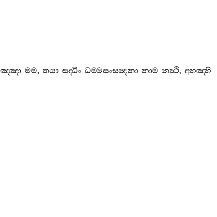
‍්ඤො
මම
,
තයා
සද‍්ධිං
ධම‍්මසංසන්‍දනා
නාම
නත්‍ථි
,
අහඤ‍්හි