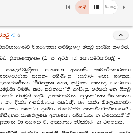
පාළි
සිංහල
ත්‍ථු
්ඛිතවනසණ‍්ඩෙ
විහරන‍්තො
සම‍්බහුලෙ
භික‍්ඛූ
ආරබ‍්භ
කථෙසි
.
ෙව
.
වුත‍්තඤ‍්හෙතං
(
ධ
·
ප
·
අට‍්ඨ
· 1.5
කොසම‍්බකවත්‍ථු
) –
සකලජම‍්බුදීපෙ
පාකටො
අහොසි
.
සාවත්‍ථිනගරතො
්‍දත්‍ථෙරස‍්ස
සාසනං
පහිණිංසු
“
සත්‍ථාරං
නො
,
භන‍්තෙ
,
උපසඞ‍්කමිත්‍වා
“
චිරස‍්සුතා
නො
,
ආවුසො
ආනන්‍ද
,
භගවතො
සම‍්මුඛා
ධම‍්මිං
කථං
සවනායා
”
ති
යාචිංසු
.
ථෙරො
තෙ
භික‍්ඛූ
්තකෙහි
භික‍්ඛූහි
සද‍්ධිං
උපසඞ‍්කමනං
අයුත‍්ත
”
න‍්ති
චින‍්තෙත්‍වා
ො
තං
දිස‍්වා
දණ‍්ඩමාදාය
පක‍්ඛන්‍දි
.
තං
සත්‍ථා
ඔලොකෙත්‍වා
හ
.
සො
තත්‍ථෙව
දණ‍්ඩං
ඡඩ‍්ඩෙත්‍වා
පත‍්තචීවරපටිග‍්ගහණං
නිසීදනපාසාණඵලකෙ
අත‍්තනො
පරික‍්ඛාරං
න
ඨපෙස‍්සතී
”
ති
ආසනෙ
වා
සයනෙ
වා
අත‍්තනො
පරික‍්ඛාරං
න
ඨපෙන‍්ති
.