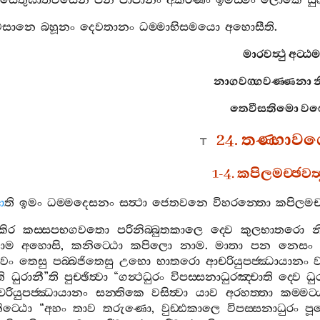
සෙතුඝාතවසෙන
පන
පාපානං
අකරණං
ඉමස‍්මිං
ලොකෙ
සු
වසානෙ
බහූනං
දෙවතානං
ධම‍්මාභිසමයො
අහොසීති
.
මාරවත්‍ථු
අට‍්ඨම
නාගවග‍්ගවණ‍්ණනා
න
තෙවීසතිමො
වග‍
24.
තණ‍්හාවග‍
1-4.
කපිලමච‍්ඡවත්‍
ා
ති
ඉමං
ධම‍්මදෙසනං
සත්‍ථා
ජෙතවනෙ
විහරන‍්තො
කපිලමච‍
කිර
කස‍්සපභගවතො
පරිනිබ‍්බුතකාලෙ
ද‍්වෙ
කුලභාතරො
න
ාම
අහොසි
,
කනිට‍්ඨො
කපිලො
නාම
.
මාතා
පන
නෙසං
වං
තෙසු
පබ‍්බජිතෙසු
උභො
භාතරො
ආචරියුපජ‍්ඣායානං
ව
ි
ධුරානී
”
ති
පුච‍්ඡිත්‍වා
“
ගන්‍ථධුරං
විපස‍්සනාධුරඤ‍්චාති
ද‍්වෙ
ධු
රියුපජ‍්ඣායානං
සන‍්තිකෙ
වසිත්‍වා
යාව
අරහත‍්තා
කම‍්මට‍
ට‍්ඨො
“
අහං
තාව
තරුණො
,
වුඩ‍්ඪකාලෙ
විපස‍්සනාධුරං
පූ