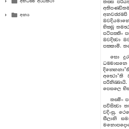
අභිධම‍්ම අට‍්ඨකථා
තස‍්ස
පරියත‍
අතිපණ‍්ඩිත
අනවජ‍්ජම‍්පි
අන්‍ය
ඔවදියමාන
භික‍්ඛූ
තමත්‍
පටිපත‍්තිං
ප
ඔවදිත්‍වා
ඔව
පක‍්කාමි
.
ත
සො
දු
ධම‍්මාසනෙ
දින‍්නෙනා
”
ත
අත්‍ථො
”
ති
පරිනිබ‍්බායි
පෙසලෙ
භික
තස‍්මිං
පවිසිත්‍වා
තත
වදිංසු
.
ථෙ
සීලානි
සමා
මනොපදො