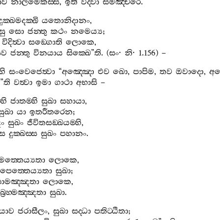
තාව
නාලමෙකස‍්ස
,
ඉති
විද‍්වා
සමඤ‍්චරෙ
.
දුක‍්ඛමදක‍්ඛි
යතොනිදානං
,
සු
සො
ජන‍්තු
කථං
නමෙය්‍ය
;
විදිත්‍වා
සඞ‍්ගොති
ලොකෙ
,
ෙව
ජන‍්තු
විනයාය
සික‍්ඛෙ
”
ති
. (
සං
·
නි
· 1.156) –
හි
සංවෙජෙත්‍වා
“
අඤ‍්ඤො
එව
ඛො
,
පාපිම
,
තව
ඔවාදො
,
අඤ
”
ති
වත්‍වා
ඉමා
ගාථා
අභාසි
–
්හි
ජාතම‍්හි
සුඛා
සහායා
,
සුඛා
යා
ඉතරීතරෙන
;
ඤං
සුඛං
ජීවිතසඞ‍්ඛයම‍්හි
,
්ස
දුක‍්ඛස‍්ස
සුඛං
පහානං
.
මත‍්තෙය්‍යතා
ලොකෙ
,
පෙත‍්තෙය්‍යතා
සුඛා
;
සාමඤ‍්ඤතා
ලොකෙ
,
බ්‍රහ‍්මඤ‍්ඤතා
සුඛා
.
යාව
ජරාසීලං
,
සුඛා
සද‍්ධා
පතිට‍්ඨිතා
;