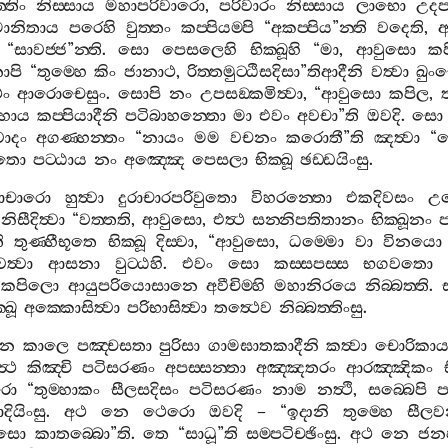
්තිං
නිස‍්සාය
මහාපරිවාරො
,
පරිවාරං
නිස‍්සාය
ලාභො
උදප
මානිතාය
පරෙහි
වුත‍්තං
කප‍්පියම‍්පි
“
අකප‍්පිය
”
න‍්ති
වදෙති
,
අ
“
සාවජ‍්ජ
”
න‍්ති
.
සො
පෙසලෙහි
භික‍්ඛූහි
“
මා
,
ආවුසො
ක
ොපි
“
තුම‍්හෙ
කිං
ජානාථ
,
රිත‍්තමුට‍්ඨිසදිසා
”
තිආදීනි
වත්‍වා
ඛුං
ථං
ආරොචෙසුං
.
සොපි
නං
උපසඞ‍්කමිත්‍වා
, “
ආවුසො
කපිල
,
ත
හාය
කප‍්පියාදීනි
පටිබාහන‍්තො
මා
එවං
අවචා
”
ති
ඔවදි
.
සො
ාදං
අගණ‍්හන‍්තං
“
නායං
මම
වචනං
කරොතී
”
ති
ඤත්‍වා
“
තො
පට‍්ඨාය
නං
අඤ‍්ඤෙ
පෙසලා
භික‍්ඛූ
ඡඩ‍්ඩයිංසු
.
රාචාරො
හුත්‍වා
දුරාචාරපරිවුතො
විහරන‍්තො
එකදිවසං
උ
නිසීදිත්‍වා
“
වත‍්තති
,
ආවුසො
,
එත්‍ථ
සන‍්නිපතිතානං
භික‍්ඛූනං
ප
ි
තුණ‍්හීභූතෙ
භික‍්ඛූ
දිස‍්වා
, “
ආවුසො
,
ධම‍්මො
වා
විනයො
වත්‍වා
ආසනා
වුට‍්ඨහි
.
එවං
සො
කස‍්සපස‍්ස
භගවතො
.
කපිලො
ආයුපරියොසානෙ
අවීචිම‍්හි
මහානිරයෙ
නිබ‍්බත‍්ති
.
‍්ඛූ
අක‍්කොසිත්‍වා
පරිභාසිත්‍වා
තත්‍ථෙව
නිබ‍්බත‍්තිංසු
.
පන
කාලෙ
පඤ‍්චසතා
පුරිසා
ගාමඝාතකාදීනි
කත්‍වා
චොරිකා
්‍ථ
කිඤ‍්චි
පටිසරණං
අපස‍්සන‍්තා
අඤ‍්ඤතරං
ආරඤ‍්ඤිකං
රො
“
තුම‍්හාකං
සීලසදිසං
පටිසරණං
නාම
නත්‍ථි
,
සබ‍්බෙපි
ප
දියිංසු
.
අථ
නෙ
ථෙරො
ඔවදි
– “
ඉදානි
තුම‍්හෙ
සීලවන
සො
කාතබ‍්බො
”
ති
.
තෙ
“
සාධූ
”
ති
සම‍්පටිච‍්ඡිංසු
.
අථ
නෙ
ජනප