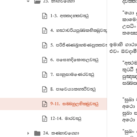
ද‍්විත‍්
23. නාගවග‍්ගො
“
යො
1-3. අත‍්තදන‍්තවත්‍ථු
කාමෙ
උපධිං
4. හත්‍ථාචරියපුබ‍්බකභික‍්ඛුවත්‍ථු
තස‍්ස
ඉමාහි
ගාථා
5. පරිජිණ‍්ණබ්‍රාහ‍්මණපුත‍්තවත්‍ථු
එවං
ඔවදාමී
6. පසෙනදිකොසලවත්‍ථු
“
අත්‍ථම‍
තුට‍්ඨී
7. සානුසාමණෙරවත්‍ථු
පුඤ‍්
සබ‍්බස‍
8. පාවෙය්‍යකහත්‍ථිවත්‍ථු
“
සුඛා
9-11. සම‍්බහුලභික‍්ඛුවත්‍ථු
අථො
සුඛා
12-14. මාරවත්‍ථු
අථො
“
සුඛං
24. තණ‍්හාවග‍්ගො