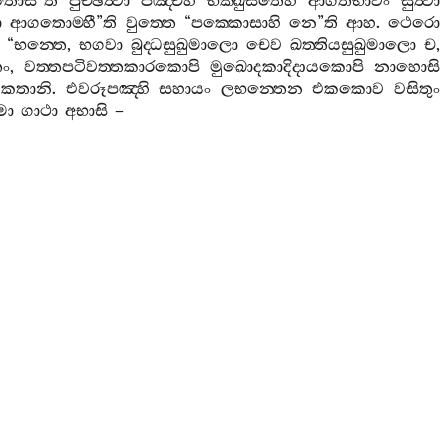
ොසී
”
ති
පුච‍්ඡිත්‍වා
පඤ‍්චහි
භික‍්ඛුසතෙහි
ආගතභාවං
සුත්‍වා
ා
ආගතොම‍්හී
”
ති
වුත‍්තෙ
“
පක‍්කොසාහි
නෙ
”
ති
ආහ
.
ථෙරො
, “
භන‍්තෙ
,
භගවා
බුද‍්ධසුඛුමාලො
චෙව
ඛත‍්තියසුඛුමාලො
ච
,
ං
,
වත‍්තපටිවත‍්තකාරකොපි
මුඛොදකාදිදායකොපි
නාහොසි
කතානි
.
එවරූපඤ‍්හි
සහායං
ලභන‍්තෙන
එකකොව
වසිතුං
මා
ගාථා
අභාසි
–