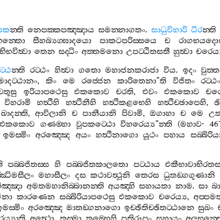
පක
න‍්ති
නෙපක‍්කපඤ‍්ඤාය
සමන‍්නාගතං
.
සාධුවිහාරි
ධීර
න‍්ති
න‍්තො
සීහබ්‍යග‍්ඝාදයො
පාකටපරිස‍්සයෙ
ච
රාගභයද
භිභවිත්‍වා
තෙන
සද‍්ධිං
අත‍්තමනො
උපට‍්ඨිතසතී
හුත්‍වා
චරෙය්
ට‍්ඨ
න‍්ති
රට‍්ඨං
හිත්‍වා
ගතො
මහාජනකරාජා
විය
.
ඉදං
වුත‍්ත
මාදට‍්ඨානං
,
කිං
මෙ
රජ‍්ජෙන
කාරිතෙනා
”
ති
විජිතං
රට‍්ඨ
චතූසු
ඉරියාපථෙසු
එකකොව
චරති
,
එවං
එකකොව
චරෙ
විහරාමි
හත්‍ථීහි
හත්‍ථිනීහි
හත්‍ථිකළභෙහි
හත්‍ථිච‍්ඡාපෙහි
,
ඡ
ඛාදන‍්ති
,
ආවිලානි
ච
පානීයානි
පිවාමි
,
ඔගාහා
ච
මෙ
උත‍
එකකොව
ගණම‍්හා
වූපකට‍්ඨො
විහරෙය්‍ය
”
න‍්ති
(
මහාව
· 4
ඉමස‍්මිං
අරඤ‍්ඤෙ
අයං
හත්‍ථිනාගො
යූථං
පහාය
සබ‍්බිරි
ි
පබ‍්බජිතස‍්ස
හි
පබ‍්බජිතකාලතො
පට‍්ඨාය
එකීභාවාභිරතස‍
‍්ඣිමසීලං
මහාසීලං
දස
කථාවත්‍ථූනි
තෙරස
ධුතඞ‍්ගගුණානි
ිඤ‍්ඤා
අමතමහානිබ‍්බානන‍්ති
අයඤ‍්හි
සහායතා
නාම
.
සා
බ
ිනා
කාරණෙන
සබ‍්බිරියාපථෙසු
එකකොව
චරෙය්‍ය
,
අප‍්පමත
ඉමස‍්මිං
අරඤ‍්ඤෙ
මාතඞ‍්ගනාගො
ඉච‍්ඡිතිච‍්ඡිතට‍්ඨානෙ
සුඛං
ය්‍යාති
අත්‍ථො
.
තස‍්මා
තුම‍්හෙහි
පතිරූපං
සහායං
අලභන‍්ත