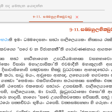
9-11. සම‍්බහුලභික‍්ඛුවත්‍ථු
9-11.
සම‍්බහුලභික‍්ඛුව
භෙථා
ති
ඉමං
ධම‍්මදෙසනං
සත්‍ථා
පාලිලෙය්‍යකං
නිස‍්සාය
රක‍
කවග‍්ගෙ
“
පරෙ
ච
න
විජානන‍්තී
”
ති
ගාථාවණ‍්ණනාය
ආගතම
්ස
තත්‍ථ
හත්‍ථිනාගෙන
උපට‍්ඨියමානස‍්ස
වසනභාවො
්ඩිකො
විසාඛා
මහාඋපාසිකා
”
ති
එවමාදීනි
මහාකුලානි
ආනන
.
දිසාවාසිනොපි
පඤ‍්චසතා
භික‍්ඛූ
වුට‍්ඨවස‍්සා
ආනන්‍දත්‍ථෙරං
මී
කථා
,
සාධු
මයං
,
ආවුසො
ආනන්‍ද
,
ලභෙය්‍යාම
භගවතො
ගන‍්ත්‍වා
“
තෙමාසං
එකවිහාරිනො
තථාගතස‍්ස
සන‍්තිකං
එත‍
බහි
ඨපෙත්‍වා
එකකොව
සත්‍ථාරං
උපසඞ‍්කමි
.
පාලිලෙය්‍යක
ෙහි
,
පාලිලෙය්‍යක
,
මා
වාරයි
,
බුද‍්ධුපට‍්ඨාකො
එසො
”
ති
ආ
රො
නාදාසි
.
නාගො
“
සචෙ
උග‍්ගහිතවත‍්තො
භවිස‍්සති
,
සත්‍ථු
ෙරො
පත‍්තචීවරං
භූමියං
ඨපෙසි
.
වත‍්තසම‍්පන‍්නා
හි
ගරූනං