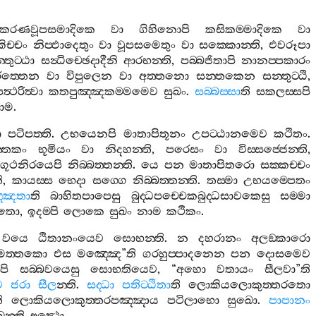
ිකරණවූපසමාදිකෙ
වා
ගිහිනොපි
කසිකම‍්මාදිකෙ
වා
කිච‍්චං
නිප‍්ඵාදෙතුං
වා
වූපසමෙතුං
වා
සක‍්කොන‍්ති
,
එවරූපා
්තුට‍්ඨා
සන්‍ධිච‍්ඡෙදාදීනි
ආරභන‍්ති
,
පබ‍්බජිතාපි
නානප‍්පකාරං
ිත‍්තෙන
වා
විපුලෙන
වා
අත‍්තනො
සන‍්තකෙන
සන‍්තුට‍්ඨි
,
ත්‍ථරිත්‍වා
කතපුඤ‍්ඤකම‍්මමෙව
සුඛං
.
සබ‍්බස‍්සා
ති
සකලස‍්සපි
ාම
.
ා
පටිපත‍්ති
.
උභයෙනපි
මාතාපිතූනං
උපට‍්ඨානමෙව
කථිතං
.
‍්තකං
භූමියං
වා
නිදහන‍්ති
,
පරෙසං
වා
විස‍්සජ‍්ජෙන‍්ති
,
ගූථනිරයෙපි
නිබ‍්බත‍්තන‍්ති
.
යෙ
පන
මාතාපිතරො
සක‍්කච‍්චං
ි
,
කායස‍්ස
භෙදා
සග‍්ගෙ
නිබ‍්බත‍්තන‍්ති
.
තස‍්මා
උභයම‍්පෙතං
මඤ‍්ඤතා
ති
බාහිතපාපෙසු
බුද‍්ධපච‍්චෙකබුද‍්ධසාවකෙසු
සම‍්මා
ිතො
,
ඉදම‍්පි
ලොකෙ
සුඛං
නාම
කථිකං
.
වයෙ
ඨිතානංයෙව
සොභන‍්ති
.
න
දහරානං
අලඞ‍්කාරො
්මත‍්තකො
එස
මඤ‍්ඤෙ
”
ති
ගරහුප‍්පාදනෙන
පන
දොසමෙව
පි
සබ‍්බවයෙසු
සොභතියෙව
, “
අහො
වතායං
සීලවා
”
ති
ව
ජරා
සීල
න‍්ති
.
සද‍්ධා
පතිට‍්ඨිතා
ති
ලොකියලොකුත‍්තරතො
ි
ලොකියලොකුත‍්තරපඤ‍්ඤාය
පටිලාභො
සුඛො
.
පාපානං