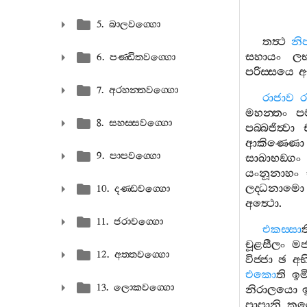
5. බාලවග‍්ගො
තත්‍ථ
නි
සහායං
ලභ
6. පණ‍්ඩිතවග‍්ගො
පරිස‍්සයෙ
අ
7. අරහන‍්තවග‍්ගො
රාජාව
ර
මහන‍්තං
ප
8. සහස‍්සවග‍්ගො
පබ‍්බජිත්‍වා
ආකිණ‍්ණො
9. පාපවග‍්ගො
සාඛාභඞ‍්ගං
යංනූනාහං
ලද‍්ධනාමො
10. දණ‍්ඩවග‍්ගො
අත්‍ථො
.
11. ජරාවග‍්ගො
එකස‍්සා
ත
චූළසීලං
මජ
12. අත‍්තවග‍්ගො
විජ‍්ජා
ඡ
අභ
එකො
ති
ඉම
13. ලොකවග‍්ගො
නිරාලයො
පාපානි
කරෙ