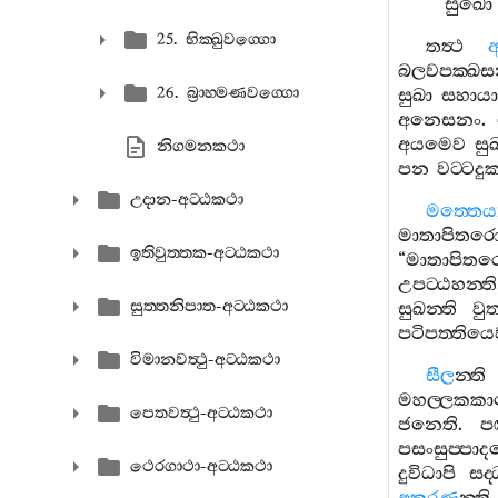
සුඛො
25. භික‍්ඛුවග‍්ගො
තත්‍ථ
අ
බලවපක‍්ඛසන‍
26. බ්‍රාහ‍්මණවග‍්ගො
සුඛා
සහායා
අනෙසනං
.
අයමෙව
සු
නිගමනකථා
පන
වට‍්ටදුක
උදාන-අට‍්ඨකථා
මත‍්තෙය්
මාතාපිතර
ඉතිවුත‍්තක-අට‍්ඨකථා
“
මාතාපිතර
උපට‍්ඨහන‍්ති
සුත‍්තනිපාත-අට‍්ඨකථා
සුඛන‍්ති
වුත
පටිපත‍්තිය
විමානවත්‍ථු-අට‍්ඨකථා
සීල
න‍්ති
මහල‍්ලකක
පෙතවත්‍ථු-අට‍්ඨකථා
ජනෙති
.
ප
පසංසුප‍්පා
ථෙරගාථා-අට‍්ඨකථා
දුවිධාපි
සද‍්