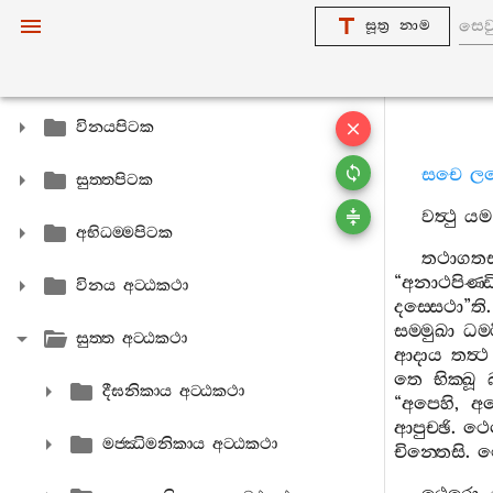
සූත්‍ර නාම
විනයපිටක
සචෙ
ල
සුත‍්තපිටක
වත්‍ථු
යම
අභිධම‍්මපිටක
තථාගතස‍
“
අනාථපිණ‍
විනය අට‍්ඨකථා
දස‍්සෙථා
”
ති
සම‍්මුඛා
ධම‍්
සුත‍්ත අට‍්ඨකථා
ආදාය
තත්‍ථ
තෙ
භික‍්ඛූ
දීඝනිකාය අට‍්ඨකථා
“
අපෙහි
,
අප
ආපුච‍්ඡි
.
ථෙ
මජ‍්ඣිමනිකාය අට‍්ඨකථා
චින‍්තෙසි
.
ථ