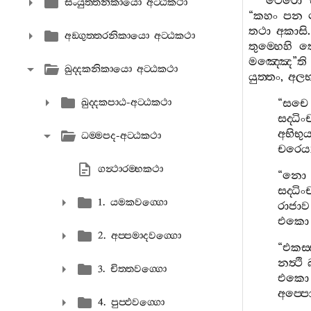
ථෙරො
සංයුත‍්තනිකායො අට‍්ඨකථා
“
කහං
පන
තථා
අකාසි
අඞ‍්ගුත‍්තරනිකායො අට‍්ඨකථා
තුම‍්හෙහි
ත
මඤ‍්ඤෙ
”
ති
ඛුද‍්දකනිකායො අට‍්ඨකථා
යුත‍්තං
,
අලභන
ඛුද‍්දකපාඨ-අට‍්ඨකථා
“
සචෙ
සද‍්ධි
අභිභුය්
ධම‍්මපද-අට‍්ඨකථා
චරෙය්
ගන්‍ථාරම‍්භකථා
“
නො
සද‍්ධි
1. යමකවග‍්ගො
රාජාව
එකො
2. අප‍්පමාදවග‍්ගො
“
එකස‍
නත්‍ථි
3. චිත‍්තවග‍්ගො
එකො
අප‍්පො
4. පුප‍්ඵවග‍්ගො