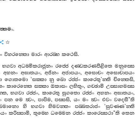
ත‍්තමං
.
ං
විහරන‍්තො
මාරං
ආරබ‍්භ
කථෙසි
.
භගවා
අධම‍්මිකරාජූනං
රජ‍්ජෙ
දණ‍්ඩකරණපීළිතෙ
මනුස‍්සෙ
ං
අහනං
අඝාතයං
,
අජිනං
අජාපයං
,
අසොචං
අසොචාපයං
ො
ගොතමො
‘
සක‍්කා
නු
ඛො
රජ‍්ජං
කාරෙතු
’
න‍්ති
චින‍්තෙසි
,
තං
කාරෙන‍්තෙ
සක‍්කා
ඔකාසං
ලභිතුං
,
ගච‍්ඡාමි
උස‍්සාහමස‍්ස
්තෙ
,
භගවා
රජ‍්ජං
,
කාරෙතු
සුගතො
රජ‍්ජං
අහනං
අඝාතයං
,
ං
පන
මෙ
ත්‍වං
,
පාපිම
,
පස‍්සසි
,
යං
මං
ත්‍වං
එවං
වදෙසී
”
ති
්ඛමානො
හි
භගවා
හිමවන‍්තං
පබ‍්බතරාජං
‘
සුවණ‍්ණ
’
න‍්ති
යං
කරිස‍්සාමි
,
තුම‍්හෙ
ධම‍්මෙන
රජ‍්ජං
කාරෙස‍්සථා
”
ති
තෙන