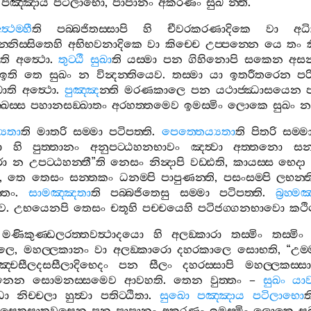
පඤ‍්ඤාය
පටිලාභො
,
පාපානං
අකරණං
සුඛ
”
න‍්ති
.
ත්‍ථම‍්හී
ති
පබ‍්බජිතස‍්සාපි
හි
චීවරකරණාදිකෙ
වා
අධ
්නිස‍්සිතෙහි
අභිභවනාදිකෙ
වා
කිච‍්චෙ
උප‍්පන‍්නෙ
යෙ
තං
ති
අත්‍ථො
.
තුට‍්ඨී
සුඛා
ති
යස‍්මා
පන
ගිහිනොපි
සකෙන
අසන‍
ඉති
තෙ
සුඛං
න
වින්‍දන‍්තියෙව
.
තස‍්මා
යා
ඉතරීතරෙන
පර
ඛාති
අත්‍ථො
.
පුඤ‍්ඤ
න‍්ති
මරණකාලෙ
පන
යථාජ‍්ඣාසයෙන
ප
‍්ඛස‍්ස
පහානසඞ‍්ඛාතං
අරහත‍්තමෙව
ඉමස‍්මිං
ලොකෙ
සුඛං
න
‍යතා
ති
මාතරි
සම‍්මා
පටිපත‍්ති
.
පෙත‍්තෙය්‍යතා
ති
පිතරි
සම‍්ම
ො
හි
පුත‍්තානං
අනුපට‍්ඨහනභාවං
ඤත්‍වා
අත‍්තනො
සන
ො
න
උපට‍්ඨහන‍්තී
”
ති
නෙසං
නින්‍දාපි
වඩ‍්ඪති
,
කායස‍්ස
භෙදා
,
තෙ
තෙසං
සන‍්තකං
ධනම‍්පි
පාපුණන‍්ති
,
පසංසම‍්පි
ලභන‍්ත
‍්තං
.
සාමඤ‍්ඤතා
ති
පබ‍්බජිතෙසු
සම‍්මා
පටිපත‍්ති
.
බ්‍රහ‍්
ෙව
.
උභයෙනපි
තෙසං
චතූහි
පච‍්චයෙහි
පටිජග‍්ගනභාවො
කථ
මණිකුණ‍්ඩලරත‍්තවත්‍ථාදයො
හි
අලඞ‍්කාරා
තස‍්මිං
තස‍්මිං
ාලෙ
,
මහල‍්ලකානං
වා
අලඞ‍්කාරො
දහරකාලෙ
සොභති
, “
උම‍
ඤ‍්චසීලදසසීලාදිභෙදං
පන
සීලං
දහරස‍්සාපි
මහල‍්ලකස‍්සා
දනෙන
සොමනස‍්සමෙව
ආවහති
.
තෙන
වුත‍්තං
–
සුඛං
යා
ධා
නිච‍්චලා
හුත්‍වා
පතිට‍්ඨිතා
.
සුඛො
පඤ‍්ඤාය
පටිලාභො
ත