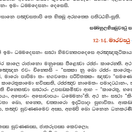
ඛූනං
ඉමං
ධම‍්මදෙසනං
දෙසෙසි
.
වසානෙ
පඤ‍්චසතාපි
තෙ
භික‍්ඛූ
අරහත‍්තෙ
පතිට‍්ඨහිංසූති
.
සම‍්බහුලභික‍්ඛුවත්‍ථු
ස
12-14.
මාරවත්‍ථු
ි
ඉමං
ධම‍්මදෙසනං
සත්‍ථා
හිමවන‍්තපදෙසෙ
අරඤ‍්ඤකුටිකාය
ිර
කාලෙ
රාජානො
මනුස‍්සෙ
පීළෙත්‍වා
රජ‍්ජං
කාරෙන‍්ති
.
අථ
ඤ‍්ඤෙන
එවං
චින‍්තෙසි
– “
සක‍්කා
නු
ඛො
රජ‍්ජං
කාරෙතු
ි
,
මාරො
පාපිමා
තං
භගවතො
පරිවිතක‍්කං
ඤත්‍වා
“
සමණ
කාරෙතුකාමො
භවිස‍්සති
,
රජ‍්ජඤ‍්ච
නාමෙතං
පමාදට‍්ඨානං
,
ති
චින‍්තෙත්‍වා
සත්‍ථාරං
උපසඞ‍්කමිත්‍වා
ආහ
– “
කාරෙතු
,
භන‍
පයං
,
අසොචං
අසොචාපයං
ධම‍්මෙනා
”
ති
.
අථ
නං
සත්‍ථා
“
කි
වතා
ඛො
,
භන‍්තෙ
,
චත‍්තාරො
ඉද‍්ධිපාදා
සුභාවිතා
.
ආකඞ‍
ය
,
තඤ‍්ච
සුවණ‍්ණමෙව
අස‍්ස
,
අහම‍්පි
ඛො
ධනෙන
ධනකරණී
තස‍්ස
සුවණ‍්ණස‍්ස
,
ජාතරූපස‍්ස
කෙවලො
;