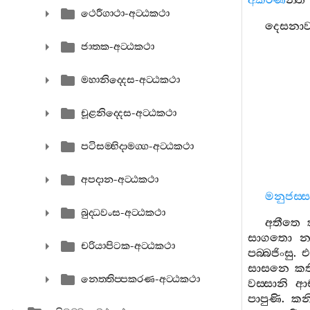
අකරණ
න‍්ති
ථෙරීගාථා-අට‍්ඨකථා
දෙසනා
ජාතක-අට‍්ඨකථා
මහානිද‍්දෙස-අට‍්ඨකථා
චූළනිද‍්දෙස-අට‍්ඨකථා
පටිසම‍්භිදාමග‍්ග-අට‍්ඨකථා
අපදාන-අට‍්ඨකථා
මනුජස‍්ස
බුද‍්ධවංස-අට‍්ඨකථා
අතීතෙ
සාගතො
න
චරියාපිටක-අට‍්ඨකථා
පබ‍්බජිංසු
.
එ
සාසනෙ
කත
නෙත‍්තිප‍්පකරණ-අට‍්ඨකථා
වස‍්සානි
ආච
පාපුණි
.
කනි