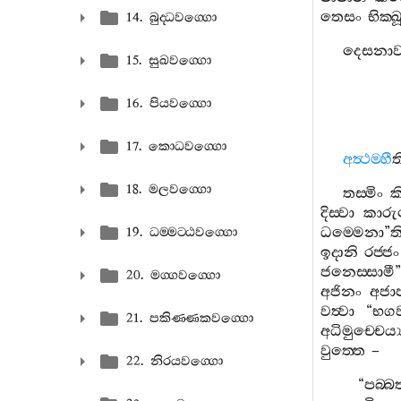
තෙසං
භික‍්
14. බුද‍්ධවග‍්ගො
දෙසනා
15. සුඛවග‍්ගො
16. පියවග‍්ගො
17. කොධවග‍්ගො
අත්‍ථම‍්හී
ත
18. මලවග‍්ගො
තස‍්මිං
ක
දිස‍්වා
කාරු
ධම‍්මෙනා
”
ත
19. ධම‍්මට‍්ඨවග‍්ගො
ඉදානි
රජ‍්ජං
ජනෙස‍්සාමී
”
20. මග‍්ගවග‍්ගො
අජිනං
අජා
වත්‍වා
“
භග
21. පකිණ‍්ණකවග‍්ගො
අධිමුච‍්චෙය්‍
වුත‍්තෙ
–
22. නිරයවග‍්ගො
“
පබ‍්බ