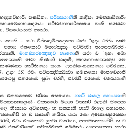
භද‍්දකවිහාරිං
පණ‍්ඩිතං
.
පරිස‍්සයානී
ති
තාදිසං
මෙත‍්තාවිහාරිං
ොසභයමොහභයාදයො
පටිච‍්ඡන‍්නපරිස‍්සයෙ
චාති
සබ‍්බෙව
‍ය
,
විහරෙය්‍යාති
අත්‍ථො
.
ං
හොති
–
යථා
විජිතභූමිපදෙසො
රාජා
“
ඉදං
රජ‍්ජං
නාම
ං
පහාය
එකකොව
මහාරඤ‍්ඤං
පවිසිත්‍වා
තාපසපබ‍්බජ‍්ජං
ය්‍යාති
.
මාතඞ‍්ගරඤ‍්ඤෙව
නාගො
ති
යථා
ච
“
අහං
ඛො
ින‍්නග‍්ගානි
චෙව
තිණානි
ඛාදාමි
,
ඔභග‍්ගොභග‍්ගඤ‍්ච
මෙ
්තිණ‍්ණස‍්ස
හත්‍ථිනියො
කායං
උපනිඝංසන‍්තියො
ගච‍්ඡන‍්ති
,
67;
උදා
· 35)
එවං
පටිසඤ‍්චික‍්ඛිත්‍වා
ගමනතො
මාතඞ‍්ගොති
යාපථෙසු
එකකොව
සුඛං
චරති
,
එවම‍්පි
එකොව
චරෙය්‍යාති
්ස
එකකස‍්සෙව
චරිතං
සෙය්‍යො
.
නත්‍ථි
බාලෙ
සහායතා
ති
විපස‍්සනාඤාණං
චත‍්තාරො
මග‍්ගා
චත‍්තාරි
ඵලානි
තිස‍්සො
ාලෙ
නිස‍්සාය
අධිගන‍්තුං
න
සක‍්කාති
නත්‍ථි
බාලෙ
සහායතා
.
‍්තකානිපි
න
ච
පාපානි
කයිරා
.
යථා
සො
අප‍්පොස‍්සුක‍්කො
චරති
,
එවං
එකකොව
හුත්‍වා
චරෙය්‍ය
,
අප‍්පමත‍්තකානිපි
න
ච
ෙහි
එකචාරීහෙව
භවිතබ‍්බන‍්ති
ඉමමත්‍ථං
දස‍්සෙන‍්තො
සත්‍ථා