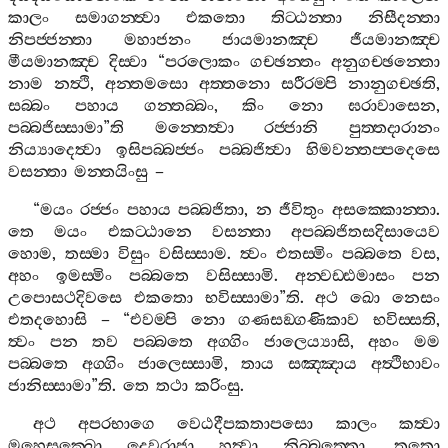
කාලං
සමාගන‍්ත්‍වා
එකතො
තිට‍්ඨන‍්තා
නිසීදන‍්තා
නිපජ‍්ජන‍්තා
මහාජනං
ජායමානඤ‍්ච
ජීයමානඤ‍්ච
මීයමානඤ‍්ච
දිස‍්වා
“
පරලොකං
ගච‍්ඡන‍්තං
අනුගච‍්ඡන‍්තො
නාම
නත්‍ථි
,
අන‍්තමසො
අත‍්තනො
සරීරම‍්පි
නානුගච‍්ඡති
,
සබ‍්බං
පහාය
ගන‍්තබ‍්බං
,
කිං
නො
ඝරාවාසෙන
,
පබ‍්බජිස‍්සාමා
”
ති
මන‍්තෙත්‍වා
රජ‍්ජානි
පුත‍්තදාරානං
නිය්‍යාදෙත්‍වා
ඉසිපබ‍්බජ‍්ජං
පබ‍්බජිත්‍වා
හිමවන‍්තප‍්පදෙසෙ
වසන‍්තා
මන‍්තයිංසු
–
“
මයං
රජ‍්ජං
පහාය
පබ‍්බජිතා
,
න
ජීවිතුං
අසක‍්කොන‍්තා
.
තෙ
මයං
එකට‍්ඨානෙ
වසන‍්තා
අපබ‍්බජිතසදිසායෙව
හොම
,
තස‍්මා
විසුං
වසිස‍්සාම
.
ත්‍වං
එතස‍්මිං
පබ‍්බතෙ
වස
,
අහං
ඉමස‍්මිං
පබ‍්බතෙ
වසිස‍්සාමි
.
අන‍්වඩ‍්ඪමාසං
පන
උපොසථදිවසෙ
එකතො
භවිස‍්සාමා
”
ති
.
අථ
ඛො
නෙසං
එතදහොසි
– “
එවම‍්පි
නො
ගණසඞ‍්ගණිකාව
භවිස‍්සති
,
ත්‍වං
පන
තව
පබ‍්බතෙ
අග‍්ගිං
ජාලෙය්‍යාසි
,
අහං
මම
පබ‍්බතෙ
අග‍්ගිං
ජාලෙස‍්සාමි
,
තාය
සඤ‍්ඤාය
අත්‍ථිභාවං
ජානිස‍්සාමා
”
ති
.
තෙ
තථා
කරිංසු
.
අථ
අපරභාගෙ
වෙඨදීපකතාපසො
කාලං
කත්‍වා
මහෙසක‍්ඛො
දෙවරාජා
හුත්‍වා
නිබ‍්බත‍්තො
.
තතො