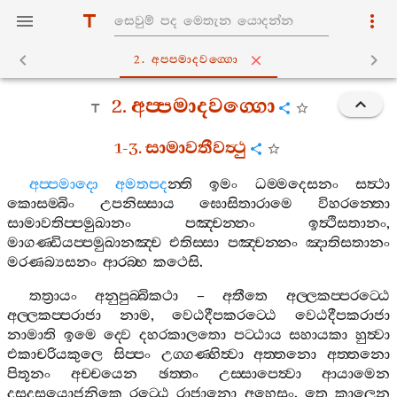
2. අප‍්පමාදවග‍්ගො
2.
අප‍්පමාදවග‍්ගො
1-3.
සාමාවතීවත්‍ථු
අප‍්පමාදො
අමතපද
න‍්ති
ඉමං
ධම‍්මදෙසනං
සත්‍ථා
කොසම‍්බිං
උපනිස‍්සාය
ඝොසිතාරාමෙ
විහරන‍්තො
සාමාවතිප‍්පමුඛානං
පඤ‍්චන‍්නං
ඉත්‍ථිසතානං
,
මාගණ‍්ඩියප‍්පමුඛානඤ‍්ච
එතිස‍්සා
පඤ‍්චන‍්නං
ඤාතිසතානං
මරණබ්‍යසනං
ආරබ‍්භ
කථෙසි
.
තත්‍රායං
අනුපුබ‍්බිකථා
–
අතීතෙ
අල‍්ලකප‍්පරට‍්ඨෙ
අල‍්ලකප‍්පරාජා
නාම
,
වෙඨදීපකරට‍්ඨෙ
වෙඨදීපකරාජා
නාමාති
ඉමෙ
ද‍්වෙ
දහරකාලතො
පට‍්ඨාය
සහායකා
හුත්‍වා
එකාචරියකුලෙ
සිප‍්පං
උග‍්ගණ‍්හිත්‍වා
අත‍්තනො
අත‍්තනො
පිතූනං
අච‍්චයෙන
ඡත‍්තං
උස‍්සාපෙත්‍වා
ආයාමෙන
දසදසයොජනිකෙ
රට‍්ඨෙ
රාජානො
අහෙසුං
.
තෙ
කාලෙන