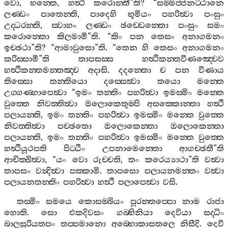
වො
,
භන‍්තෙ
,
හත්‍ථී
කරොන‍්තී
”
ති
? “
සම‍්මජ‍්ජනට‍්ඨානෙ
ලණ‍්ඩං
පාතෙන‍්ති
,
පාදෙහි
භූමියං
පහරිත්‍වා
පංසුං
උද‍්ධරන‍්ති
,
ස‍්වාහං
ලණ‍්ඩං
ඡඩ‍්ඩෙන‍්තො
පංසුං
සමං
කරොන‍්තො
කිලමාමී
”
ති
. “
කිං
පන
තෙසං
අනාගමනං
ඉච‍්ඡථා
”
ති
? “
ආමාවුසො
”
ති
. “
තෙන
හි
තෙසං
අනාගමනං
කරිස‍්සාමී
”
ති
තාපසස‍්ස
හත්‍ථිකන‍්තවීණඤ‍්චෙව
හත්‍ථිකන‍්තමන‍්තඤ‍්ච
අදාසි
.
දදන‍්තො
ච
පන
වීණාය
තිස‍්සො
තන‍්තියො
දස‍්සෙත්‍වා
තයො
මන‍්තෙ
උග‍්ගණ‍්හාපෙත්‍වා
“
ඉමං
තන‍්තිං
පහරිත්‍වා
ඉමස‍්මිං
මන‍්තෙ
වුත‍්තෙ
නිවත‍්තිත්‍වා
ඔලොකෙතුම‍්පි
අසක‍්කොන‍්තා
හත්‍ථී
පලායන‍්ති
,
ඉමං
තන‍්තිං
පහරිත්‍වා
ඉමස‍්මිං
මන‍්තෙ
වුත‍්තෙ
නිවත‍්තිත්‍වා
පච‍්ඡතො
ඔලොකෙන‍්තා
ඔලොකෙන‍්තා
පලායන‍්ති
,
ඉමං
තන‍්තිං
පහරිත්‍වා
ඉමස‍්මිං
මන‍්තෙ
වුත‍්තෙ
හත්‍ථියූථපති
පිට‍්ඨිං
උපනාමෙන‍්තො
ආගච‍්ඡතී
”
ති
ආචික‍්ඛිත්‍වා
, “
යං
වො
රුච‍්චති
,
තං
කරෙය්‍යාථා
”
ති
වත්‍වා
තාපසං
වන්‍දිත්‍වා
පක‍්කාමි
.
තාපසො
පලායනමන‍්තං
වත්‍වා
පලායනතන‍්තිං
පහරිත්‍වා
හත්‍ථී
පලාපෙත්‍වා
වසි
.
තස‍්මිං
සමයෙ
කොසම‍්බියං
පූරන‍්තප‍්පො
නාම
රාජා
හොති
.
සො
එකදිවසං
ගබ‍්භිනියා
දෙවියා
සද‍්ධිං
බාලසූරියතපං
තප‍්පමානො
අබ‍්භොකාසතලෙ
නිසීදි
.
දෙවී