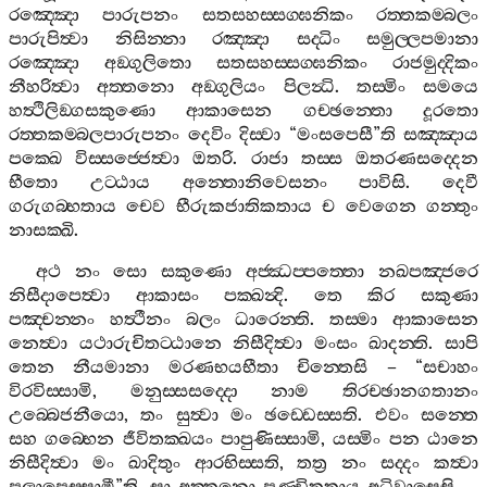
රඤ‍්ඤො
පාරුපනං
සතසහස‍්සග‍්ඝනිකං
රත‍්තකම‍්බලං
පාරුපිත්‍වා
නිසින‍්නා
රඤ‍්ඤා
සද‍්ධිං
සමුල‍්ලපමානා
රඤ‍්ඤො
අඞ‍්ගුලිතො
සතසහස‍්සග‍්ඝනිකං
රාජමුද‍්දිකං
නීහරිත්‍වා
අත‍්තනො
අඞ‍්ගුලියං
පිලන්‍ධි
.
තස‍්මිං
සමයෙ
හත්‍ථිලිඞ‍්ගසකුණො
ආකාසෙන
ගච‍්ඡන‍්තො
දූරතො
රත‍්තකම‍්බලපාරුපනං
දෙවිං
දිස‍්වා
“
මංසපෙසී
”
ති
සඤ‍්ඤාය
පක‍්ඛෙ
විස‍්සජ‍්ජෙත්‍වා
ඔතරි
.
රාජා
තස‍්ස
ඔතරණසද‍්දෙන
භීතො
උට‍්ඨාය
අන‍්තොනිවෙසනං
පාවිසි
.
දෙවී
ගරුගබ‍්භතාය
චෙව
භීරුකජාතිකතාය
ච
වෙගෙන
ගන‍්තුං
නාසක‍්ඛි
.
අථ
නං
සො
සකුණො
අජ‍්ඣප‍්පත‍්තො
නඛපඤ‍්ජරෙ
නිසීදාපෙත්‍වා
ආකාසං
පක‍්ඛන්‍දි
.
තෙ
කිර
සකුණා
පඤ‍්චන‍්නං
හත්‍ථීනං
බලං
ධාරෙන‍්ති
.
තස‍්මා
ආකාසෙන
නෙත්‍වා
යථාරුචිතට‍්ඨානෙ
නිසීදිත්‍වා
මංසං
ඛාදන‍්ති
.
සාපි
තෙන
නීයමානා
මරණභයභීතා
චින‍්තෙසි
– “
සචාහං
විරවිස‍්සාමි
,
මනුස‍්සසද‍්දො
නාම
තිරච‍්ඡානගතානං
උබ‍්බෙජනීයො
,
තං
සුත්‍වා
මං
ඡඩ‍්ඩෙස‍්සති
.
එවං
සන‍්තෙ
සහ
ගබ‍්භෙන
ජීවිතක‍්ඛයං
පාපුණිස‍්සාමි
,
යස‍්මිං
පන
ඨානෙ
නිසීදිත්‍වා
මං
ඛාදිතුං
ආරභිස‍්සති
,
තත්‍ර
නං
සද‍්දං
කත්‍වා