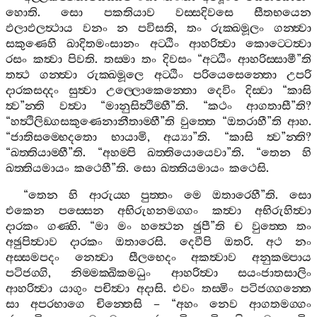
හොති
.
සො
පකතියාව
වස‍්සදිවසෙ
සීතභයෙන
ඵලාඵලත්‍ථාය
වනං
න
පවිසති
,
තං
රුක‍්ඛමූලං
ගන‍්ත්‍වා
සකුණෙහි
ඛාදිතමංසානං
අට‍්ඨිං
ආහරිත්‍වා
කොට‍්ටෙත්‍වා
රසං
කත්‍වා
පිවති
.
තස‍්මා
තං
දිවසං
“
අට‍්ඨිං
ආහරිස‍්සාමී
”
ති
තත්‍ථ
ගන‍්ත්‍වා
රුක‍්ඛමූලෙ
අට‍්ඨිං
පරියෙසෙන‍්තො
උපරි
දාරකසද‍්දං
සුත්‍වා
උල‍්ලොකෙන‍්තො
දෙවිං
දිස‍්වා
“
කාසි
ත්‍ව
”
න‍්ති
වත්‍වා
“
මානුසිත්‍ථිම‍්හී
”
ති
. “
කථං
ආගතාසී
”
ති
?
“
හත්‍ථිලිඞ‍්ගසකුණෙනානීතාම‍්හී
”
ති
වුත‍්තෙ
“
ඔතරාහී
”
ති
ආහ
.
“
ජාතිසම‍්භෙදතො
භායාමි
,
අය්‍යා
”
ති
. “
කාසි
ත්‍ව
”
න‍්ති
?
“
ඛත‍්තියාම‍්හී
”
ති
. “
අහම‍්පි
ඛත‍්තියොයෙවා
”
ති
. “
තෙන
හි
ඛත‍්තියමායං
කථෙහී
”
ති
.
සො
ඛත‍්තියමායං
කථෙසි
.
“
තෙන
හි
ආරුය‍්හ
පුත‍්තං
මෙ
ඔතාරෙහී
”
ති
.
සො
එකෙන
පස‍්සෙන
අභිරුහනමග‍්ගං
කත්‍වා
අභිරුහිත්‍වා
දාරකං
ගණ‍්හි
. “
මා
මං
හත්‍ථෙන
ඡුපී
”
ති
ච
වුත‍්තෙ
තං
අඡුපිත්‍වාව
දාරකං
ඔතාරෙසි
.
දෙවීපි
ඔතරි
.
අථ
නං
අස‍්සමපදං
නෙත්‍වා
සීලභෙදං
අකත්‍වාව
අනුකම‍්පාය
පටිජග‍්ගි
,
නිම‍්මක‍්ඛිකමධුං
ආහරිත්‍වා
සයංජාතසාලිං
ආහරිත්‍වා
යාගුං
පචිත්‍වා
අදාසි
.
එවං
තස‍්මිං
පටිජග‍්ගන‍්තෙ
සා
අපරභාගෙ
චින‍්තෙසි
– “
අහං
නෙව
ආගතමග‍්ගං