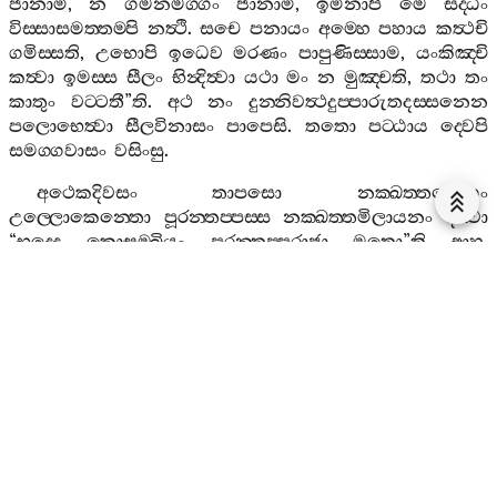
ජානාමි
,
න
ගමනමග‍්ගං
ජානාමි
,
ඉමිනාපි
මෙ
සද‍්ධිං
විස‍්සාසමත‍්තම‍්පි
නත්‍ථි
.
සචෙ
පනායං
අම‍්හෙ
පහාය
කත්‍ථචි
ගමිස‍්සති
,
උභොපි
ඉධෙව
මරණං
පාපුණිස‍්සාම
,
යංකිඤ‍්චි
කත්‍වා
ඉමස‍්ස
සීලං
භින්‍දිත්‍වා
යථා
මං
න
මුඤ‍්චති
,
තථා
තං
කාතුං
වට‍්ටතී
”
ති
.
අථ
නං
දුන‍්නිවත්‍ථදුප‍්පාරුතදස‍්සනෙන
පලොභෙත්‍වා
සීලවිනාසං
පාපෙසි
.
තතො
පට‍්ඨාය
ද‍්වෙපි
සමග‍්ගවාසං
වසිංසු
.
අථෙකදිවසං
තාපසො
නක‍්ඛත‍්තයොගං
උල‍්ලොකෙන‍්තො
පූරන‍්තප‍්පස‍්ස
නක‍්ඛත‍්තමිලායනං
දිස‍්වා
“
භද‍්දෙ
කොසම‍්බියං
පූරන‍්තප‍්පරාජා
මතො
”
ති
ආහ
.
“
කස‍්මා
,
අය්‍ය
,
එවං
වදෙසි
?
කිං
තෙ
තෙන
සද‍්ධිං
ආඝාතො
අත්‍ථී
”
ති
? “
නත්‍ථි
,
භද‍්දෙ
,
නක‍්ඛත‍්තමිලායනමස‍්ස
දිස‍්වා
එවං
වදාමී
”
ති
,
සා
පරොදි
.
අථ
නං
“
කස‍්මා
රොදසී
”
ති
පුච‍්ඡිත්‍වා
තාය
තස‍්ස
අත‍්තනො
සාමිකභාවෙ
අක‍්ඛාතෙ
ආහ
– “
මා
,
භද‍්දෙ
,
රොදි
,
ජාතස‍්ස
නාම
නියතො
මච‍්චූ
”
ති
.
“
ජානාමි
,
අය්‍යා
”
ති
වුත‍්තෙ
“
අථ
කස‍්මා
රොදසී
”
ති
?
“
පුත‍්තො
මෙ
කුලසන‍්තකස‍්ස
රජ‍්ජස‍්ස
අනුච‍්ඡවිකො
, ‘
සචෙ
තත්‍ර
අභවිස‍්ස
,
සෙතච‍්ඡත‍්තං
උස‍්සාපයිස‍්ස
.
ඉදානි
මහාජානිකො
වත
ජාතො
’
ති
සොකෙන
රොදාමි
,
අය්‍යා
”
ති
.
“
හොතු
,
භද‍්දෙ
,
මා
චින‍්තයි
,
සචස‍්ස
රජ‍්ජං
පත්‍ථෙසි
,