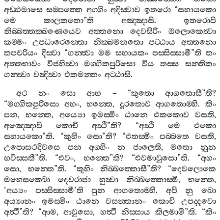
අඩ‍්ඪමාසෙ
සම‍්පත‍්තෙ
අග‍්ගිං
අදිස‍්වාව
ඉතරො
“
සහායකො
මෙ
කාලකතො
”
ති
අඤ‍්ඤාසි
.
ඉතරොපි
නිබ‍්බත‍්තක‍්ඛණෙයෙව
අත‍්තනො
දෙවසිරිං
ඔලොකෙත්‍වා
කම‍්මං
උපධාරෙන‍්තො
නික‍්ඛමනතො
පට‍්ඨාය
අත‍්තනො
තපචරියං
දිස‍්වා
“
ගන‍්ත්‍වා
මම
සහායකං
පස‍්සිස‍්සාමී
”
ති
තං
අත‍්තභාවං
විජහිත්‍වා
මග‍්ගිකපුරිසො
විය
තස‍්ස
සන‍්තිකං
ගන‍්ත්‍වා
වන්‍දිත්‍වා
එකමන‍්තං
අට‍්ඨාසි
.
අථ
නං
සො
ආහ
– “
කුතො
ආගතොසී
”
ති
?
“
මග‍්ගිකපුරිසො
අහං
,
භන‍්තෙ
,
දූරතොව
ආගතොම‍්හි
.
කිං
පන
,
භන‍්තෙ
,
අය්‍යො
ඉමස‍්මිං
ඨානෙ
එකකොව
වසති
,
අඤ‍්ඤොපි
කොචි
අත්‍ථී
”
ති
? “
අත්‍ථි
මෙ
එකො
සහායකො
”
ති
. “
කුහිං
සො
”
ති
? “
එතස‍්මිං
පබ‍්බතෙ
වසති
,
උපොසථදිවසෙ
පන
අග‍්ගිං
න
ජාලෙති
,
මතො
නූන
භවිස‍්සතී
”
ති
. “
එවං
,
භන‍්තෙ
”
ති
? “
එවමාවුසො
”
ති
. “
අහං
සො
,
භන‍්තෙ
”
ති
. “
කුහිං
නිබ‍්බත‍්තොසී
”
ති
? “
දෙවලොකෙ
මහෙසක‍්ඛො
දෙවරාජා
හුත්‍වා
නිබ‍්බත‍්තොස‍්මි
,
භන‍්තෙ
,
‘
අය්‍යං
පස‍්සිස‍්සාමී
’
ති
පුන
ආගතොම‍්හි
.
අපි
නු
ඛො
අය්‍යානං
ඉමස‍්මිං
ඨානෙ
වසන‍්තානං
කොචි
උපද‍්දවො
අත්‍ථී
”
ති
? “
ආම
,
ආවුසො
,
හත්‍ථී
නිස‍්සාය
කිලමාමී
”
ති
. “
කිං