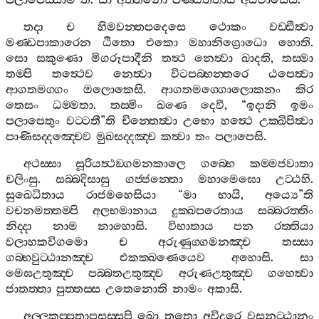
පලාපෙස‍්සාමී
”
ති
.
සා
අත‍්තනො
පණ‍්ඩිතතාය
අධිවාසෙසි
.
තදා
ච
හිමවන‍්තපදෙසෙ
ථොකං
වඩ‍්ඪිත්‍වා
මණ‍්ඩපාකාරෙන
ඨිතො
එකො
මහානිග්‍රොධො
හොති
.
සො
සකුණො
මිගරූපාදීනි
තත්‍ථ
නෙත්‍වා
ඛාදති
,
තස‍්මා
තම‍්පි
තත්‍ථෙව
නෙත්‍වා
විටපබ‍්භන‍්තරෙ
ඨපෙත්‍වා
ආගතමග‍්ගං
ඔලොකෙසි
.
ආගතමග‍්ගොලොකනං
කිර
තෙසං
ධම‍්මතා
.
තස‍්මිං
ඛණෙ
දෙවී
, “
ඉදානි
ඉමං
පලාපෙතුං
වට‍්ටතී
”
ති
චින‍්තෙත්‍වා
උභො
හත්‍ථෙ
උක‍්ඛිපිත්‍වා
පාණිසද‍්දඤ‍්චෙව
මුඛසද‍්දඤ‍්ච
කත්‍වා
තං
පලාපෙසි
.
අථස‍්සා
සූරියත්‍ථඞ‍්ගමනකාලෙ
ගබ‍්භෙ
කම‍්මජවාතා
චලිංසු
.
සබ‍්බදිසාසු
ගජ‍්ජන‍්තො
මහාමෙඝො
උට‍්ඨහි
.
සුඛෙධිතාය
රාජමහෙසියා
“
මා
භායි
,
අය්‍යෙ
”
ති
වචනමත‍්තම‍්පි
අලභමානාය
දුක‍්ඛපරෙතාය
සබ‍්බරත‍්තිං
නිද‍්දා
නාම
නාහොසි
.
විභාතාය
පන
රත‍්තියා
වලාහකවිගමො
ච
අරුණුග‍්ගමනඤ‍්ච
තස‍්සා
ගබ‍්භවුට‍්ඨානඤ‍්ච
එකක‍්ඛණෙයෙව
අහොසි
.
සා
මෙඝඋතුඤ‍්ච
පබ‍්බතඋතුඤ‍්ච
අරුණඋතුඤ‍්ච
ගහෙත්‍වා
ජාතත‍්තා
පුත‍්තස‍්ස
උතෙනොති
නාමං
අකාසි
.
අල‍්ලකප‍්පතාපසස‍්සපි
ඛො
තතො
අවිදූරෙ
වසනට‍්ඨානං