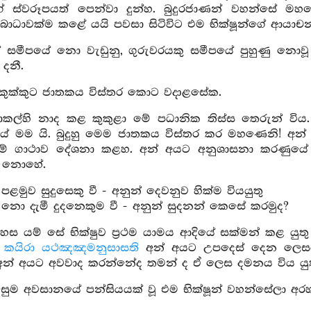
ගේ ස්වරූපයත් පෙන්වා දුන්හ. බුදුරජාණන් වහන්සේ
බාධාවක්ම කළේ යයි පවසා සිටිවිට එම භික්ෂූන්ගේ ආයාචනය
න් සමීපයේ නො වැඩුනු, ගුරුවරයකු සමීපයේ පුහුණු නො
දනී.
 කුක්කුට ජාතකය විස්තර කොට වදාළසේක.
කල්හි නාද කළ කුකුළා මේ පධානික තිස්ස තෙරුන් විය.
යේ මම යි. බුදුහු මෙම ජාතකය විස්තර කර මහණෙනි! අන්
මේ ගාථාව දේශනා කළහ. අන් අයට අනුශාසනා කරණුයේ
 නොහේ.
පළමුව සුදුසෙකු වී - අනුන් දෙවනුව හික්ම වියයුතු
නො දැමී දුදනෙකුම වී - අනුන් සුදනන් කෙසේ කරමුද?
දහස යම් සේ භික්ෂුව ප්‍රථම යාමය ආදියේ සක්මන් කළ ය
කයිරා යථඤඤමනුසාසති
අන් අයට උපදෙස් දෙන ලෙසට 
අන් අයට අවවාද කරන්නේද තමන් ද ඒ ලෙස දමනය විය යුත
සුම අවසානයේ පන්සියයක් වූ එම භික්ෂූන් වහන්සේලා අර