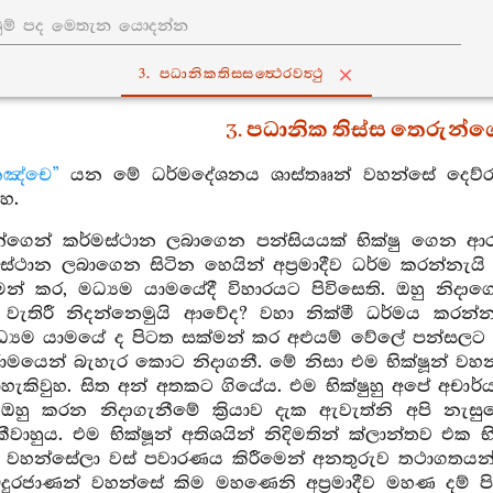
3. පධානිකතිස‍්සත්‍ථෙරවත්‍ථු
3. පධානික තිස්ස තෙරුන්ග
නඤ්චෙ”
යන මේ ධර්මදේශනය ශාස්තෲන් වහන්සේ දෙව්රම 
හ.
න්ගෙන් කර්මස්ථාන ලබාගෙන පන්සියයක් භික්ෂු ගෙන ආරණ
්ථාන ලබාගෙන සිටින හෙයින් අප්‍රමාදීව ධර්ම කරන්නැයි අ
න් කර, මධ්‍යම යාමයේදී විහාරයට පිවිසෙති. ඔහු නිදා
වැතිරී නිදන්නෙමුයි ආවේද? වහා නික්මී ධර්මය කරන්
්‍යම යාමයේ ද පිටත සක්මන් කර අළුයම් වේලේ පන්සලට ප
ආරාමයෙන් බැහැර කොට නිදාගනී. මේ නිසා එම භික්ෂූන් ව
හැකිවුහ. සිත අන් අතකට ගියේය. එම භික්ෂුහු අපේ අච
හු කරන නිදාගැනීමේ ක්‍රියාව දැක ඇවැත්නි අපි නැස
ීවාහුය. එම භික්ෂූන් අතිශයින් නිදිමතින් ක්ලාන්තව එක
න් වහන්සේලා වස් පවාරණය කිරීමෙන් අනතුරුව තථාගතයන
දුරජාණන් වහන්සේ කිම මහණෙනි අප්‍රමාදීව මහණ දම් පිරුව