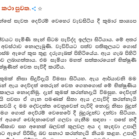
ේ කථා පුවත.
ේ සැවත දෙව්රම් වෙහෙර වැඩසිටිය දී කුමාර කාශ්‍යප
වයට පැමිණි තැන් සිටම පැවිද්ද ඉල්ලා සිටියාය. මේ අතර
ට අවස්ථාව නොලැබුණි. වැඩිවියට පත්ව පතිකුලයට ගොස්
ම ඇගේ කුස තුළ දරුගැබක් පිහිටියේය. ඇය ගැබ පිහිටි
ාව ලබාගත්තාය. එම සැමියා මහත් සත්කාරයෙන් භික්ෂුණී
ෂුණීන් වෙත පැවිදී කරවීය.
මක් නිසා සිදුවීදැයි විමසා සිටියහ. ඇය ආර්යාවනි මම
ණීන් ඇය දෙව්දත් තෙරුන් වෙත ගෙනගොස් මේ භික්ෂුණිය
් කාලය නොදනිමු. දැන් කුමක් කරන්නදැයි විමසුහ. දෙව්දත්
 යයි පවසා ඒ ගැන පමණක් සිතා ඇය උපැවිදි කරන්නැයි
යි ද මම දේවදත්ත වෙනුවෙන් පැවිදි නොවු නිසා බුදුන්
ග ගොස් දෙව්රම් වෙහෙරේ දී බුදුරදුන්ට දන්වා සිටියහ.
න අන් අයගේ චෝදනාවෙන් ගලවා ගැනීම සඳහා - පසේ නදී
 උපාසිකාව සහ අනෙක් බලවත් කුලවල අය ද කැඳවා උපාලි
ොට ඇගේ පිරිසිදු බව සනාථ කරන්නැයි නියම කළහ. උපාලි