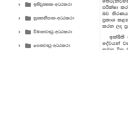
තෙරුන්වහ
ඉතිවුත‍්තක-අට‍්ඨකථා
පරික්ෂා ක
බව තිරණය 
සුත‍්තනිපාත-අට‍්ඨකථා
ප්‍රකාශ කළ
කරන ලද ප්
විමානවත්‍ථු-අට‍්ඨකථා
ඉක්බිත
දේවයන් වහ
පෙතවත්‍ථු-අට‍්ඨකථා
තබන දින ඔ
අනෙක් ළමය
ථෙරගාථා-අට‍්ඨකථා
පවසති. එබ
දේවයනි මෙ
ථෙරීගාථා-අට‍්ඨකථා
දරුව ඔබේ 
පියාණෙනි !
ජාතක-අට‍්ඨකථා
කරවීය. උපස
උත්සාහ කර
මහානිද‍්දෙස-අට‍්ඨකථා
අනතුරු
පැමිණ ප්‍
චූළනිද‍්දෙස-අට‍්ඨකථා
ගන්නැයි උන
පටිසම‍්භිදාමග‍්ග-අට‍්ඨකථා