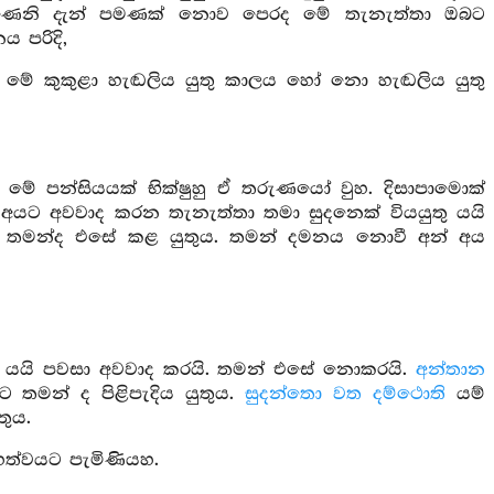
 මහණෙනි දැන් පමණක් නොව පෙරද මේ තැනැත්තා ඔබට
 පරිදි,
වූ මේ කුකුළා හැඬලිය යුතු කාලය හෝ නො හැඬලිය යුතු
 මේ පන්සියයක් භික්ෂුහු ඒ තරුණයෝ වුහ. දිසාපාමොක්
 අයට අවවාද කරන තැනැත්තා තමා සුදනෙක් වියයුතු යයි
 තමන්ද එසේ කළ යුතුය. තමන් දමනය නොවී අන් අය
ුතු යයි පවසා අවවාද කරයි. තමන් එසේ නොකරයි.
අන්තාන
තමන් ද පිළිපැදිය යුතුය.
සුදන්තො වත දම්ථොති
යම්
ුය.
හත්වයට පැමිණියහ.