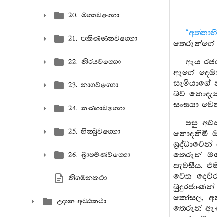
20. මග‍්ගවග‍්ගො
“අත්තා
21. පකිණ‍්ණකවග‍්ගො
තෙරුන්ගේ
ඇය රජගහ
22. නිරයවග‍්ගො
ඇගේ දෙමාප
සැමියාගේ 
23. නාගවග‍්ගො
බව නොදැන 
සංඝයා වෙත
24. තණ‍්හාවග‍්ගො
පසු අවස
25. භික‍්ඛුවග‍්ගො
නොදනිමි ම
ශ්‍රද්ධාවෙ
තෙරුන් මග
26. බ්‍රාහ‍්මණවග‍්ගො
පැවසීය. එ
වෙත දෙව්ර
නිගමනකථා
බුදුරජාණන
කෝසල, අනා
උදාන-අට‍්ඨකථා
තෙරුන් ඇණ