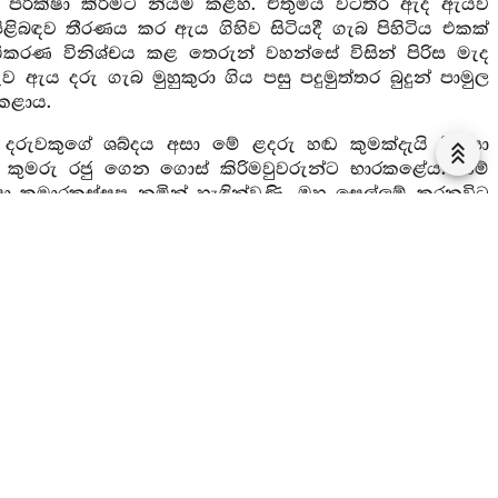
පරීක්ෂා කිරීමට නියම කළහ. එතුමිය වටතිර ඇද ඇයව
ිළිබඳව තීරණය කර ඇය ගිහිව සිටියදී ගැබ පිහිටිය එකක්
කරණ විනිශ්චය කළ තෙරුන් වහන්සේ විසින් පිරිස මැද
ුව ඇය දරු ගැබ මුහුකුරා ගිය පසු පදුමුත්තර බුදුන් පාමුල
 කළාය.
දී දරුවකුගේ ශබ්දය අසා මේ ළදරු හඬ කුමක්දැයි විමසා
 කුමරු රජු ගෙන ගොස් කිරිමවුවරුන්ට භාරකළේය. නම්
කුමාරකස්සප නමින් හැඳින්වුණි. ඔහු සෙල්ලම් කරනවිට
ුන් කී කල්හී, ඔහු රජු වෙත එළඹ දේවයනි අනාථයයි කියා
ල් රජු මේ ඔබේ මවුවරුන් යයි කිරිමවුවරු පෙන්වීය නැත
 මව කියන්නැයි පැවසුවිට මොහු රැවටීම අපහසුයයි සිතා
යි පැවසුවේය. ඔහු එතෙනින්ම සංවේගයට පත්ව දේවයනි
 යහපතියි මහත් උත්සවයකින් ඒ කුමරු බුදුන් වෙත පැවිදි
ධ විය. හේ බුදුන් වෙතින් කර්මස්ථාන ඉගෙන ආරඤ්ඤාවාසීව
ාගන්නෙමියි බුදුන්වෙත ගොස් අන්ධ වනයේ වාසය කළහ.
මී ඵලයට පත්වු බඹලොව උපත ලද භික්ෂුවක් බඹලොවින්
නෙකුට විසඳිය නොහැකියයි පවසා බුදුන් වෙත ගොස් ඉගෙන
් අවසානයේ දී රහත්වුහ.