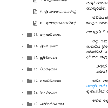
ගුරුවරයා
අනතුරක්ම, 
9. චූළකාලඋපාසකවත්‍ථු
මව්පිය
කාලය නො 
10. අත‍්තදත්‍ථත්‍ථෙරවත්‍ථු
අකාලරා වී
13. ලොකවග‍්ගො
එදා නො
14. බුද‍්ධවග‍්ගො
ආචාර්ය වු
පවසමින් 
දමනය කළ
15. සුඛවග‍්ගො
තමන් 
16. පියවග‍්ගො
තමන් 
මෙහි අ
17. කොධවග‍්ගො
ඤෙච තථා 
ගුණයකින් 
18. මලවග‍්ගො
මෙම දෙ
19. ධම‍්මට‍්ඨවග‍්ගො