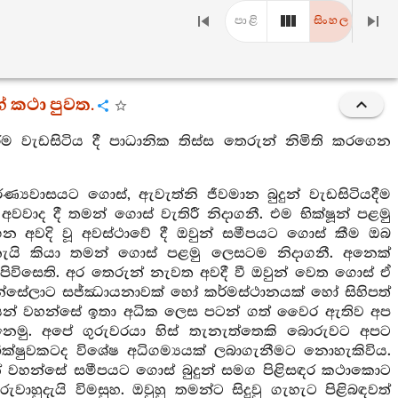
පාළි
සිංහල
ේ කථා පුවත.
වැඩසිටිය දී පාධානික තිස්ස තෙරුන් නිමිති කරගෙන
්‍යවාසයට ගොස්, ඇවැත්නි ජීවමාන බුදුන් වැඩසිටියදීම
වවාද දී තමන් ගොස් වැතිරී නිදාගනී. එම භික්ෂූන් පළමු
ගෙන අවදි වූ අවස්ථාවේ දී ඔවුන් සමීපයට ගොස් කීම ඔබ
නැයි කියා තමන් ගොස් පළමු ලෙසටම නිදාගනී. අනෙක්
ිවිසෙති. අර තෙරුන් නැවත අවදී වී ඔවුන් වෙත ගොස් ඒ
හන්සේලාට සජ්‍ඣායනාවක් හෝ කර්මස්ථානයක් හෝ සිහිපත්
ාර්යන් වහන්සේ ඉතා අධික ලෙස පටන් ගත් වෛර ඇතිව අප
ුනෙමු. අපේ ගුරුවරයා හිස් තැනැත්තෙකි බොරුවට අපට
 භික්ෂුවකටද විශේෂ අධිගම්‍යයක් ලබාගැනීමට නොහැකිවිය.
් වහන්සේ සමීපයට ගොස් බුදුන් සමග පිළිසඳර කථාකොට
ාහුදැයි විමසුහ. ඔවුහු තමන්ට සිදුවු ගැහැට පිළිබඳවත්