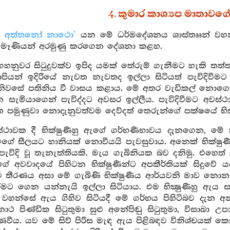
4. කුමාර කාශ්‍යප මාතාවග
හි අත්තනෝ නාථො’
යන මේ ධර්මදේශනය ශාස්තෲන් වහන්ස
 මෑණියන් අරමුණු කරගෙන දේශනා කළහ.
නුවර සිටුදුවක්ව ඉපිද යමක් තේරුම් ගැනීමට හැකි තත්ත්
ියන් ඉදිරියේ නැවත නැවතද ඉල්ලා සිටියත් පැවිදිවීම
නිවසේ පතිනිය වී වාසය කළාය. මේ අතර වැඩිකල් නොගොස්
සැමියාගෙන් පැවිද්දට අවසර ඉල්ලීය. පැවිදිවීමට අවස්ථ
 පමුණුවා නොදැනුවත්වම දෙව්දත් තෙරුන්ගේ පක්ෂයේ භික්
්ථාවක දී භික්ෂුණීහු ඇගේ ගර්භණීභාවය දැනගෙන, මේ කු
ගේ සීලයට හානියක් නොවීයයි පැවසුවාය. අනෙක් භික්ෂු
න් පැවිදි වූ තැනැත්තියකි. මැය ගැබිනියක බව දනිමු. එහෙත
ේ අවවාදයේ පිහිටන භික්ෂුණීන්ට අපකීර්තියක් සිදුවේ
ම තීරණය අසා මේ ගැබිණි භික්ෂුණීය ආර්යවනි මාව නොනසව
මට ගෙන යන්නැයි ඉල්ලා සිටියාය. එම භික්‍ෂුණීහු ඇය සම
් වහන්සේ ඇය ගිහිව සිටියදී මේ ගර්භය පිහිටිබව දැ
ථ පිණ්ඩික සිටුතුමා සුළු අනේපිඬු සිටුතුමා, විසාඛා
වීය. යව මේ සිව් පිරිස මැඳ ඇය පිළිබඳව විනිශ්චයක් ක