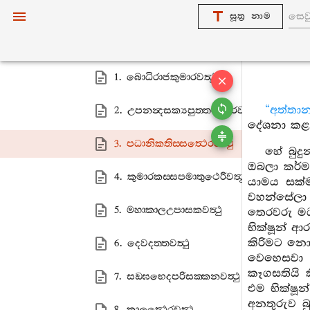
11. ජරාවග‍්ගො
සූත්‍ර නාම
12. අත‍්තවග‍්ගො
1. බොධිරාජකුමාරවත්‍ථු
“අත්තා
2. උපනන්‍දසක්‍යපුත‍්තත්‍ථෙරවත්‍ථු
දේශනා කළ
3. පධානිකතිස‍්සත්‍ථෙරවත්‍ථු
හේ බුදු
ඔබලා කර්මස
4. කුමාරකස‍්සපමාතුථෙරීවත්‍ථු
යාමය සක්ම
වහන්සේලා 
5. මහාකාලඋපාසකවත්‍ථු
තෙරවරු මධ
භික්ෂූන් 
කිරිමට නො
6. දෙවදත‍්තවත්‍ථු
වෙහෙසවා ඔ
කෑගසතියි ක
7. සඞ‍්ඝභෙදපරිසක‍්කනවත්‍ථු
එම භික්ෂූ
අනතුරුව බු
8. කාලත්‍ථෙරවත්‍ථු