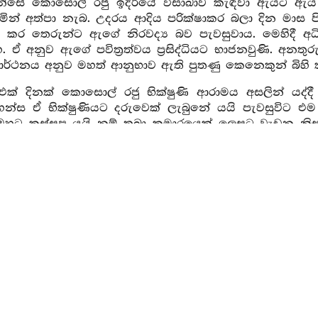
න්සේ කොසොල් රජු ඉදිරියේ විසාඛාව කැඳවා ඇයට ඇය 
රමින් අත්පා නැබ. උදරය ආදිය පරික්ෂාකර බලා දින මාස ප
කර තෙරුන්ට ඇගේ නිරවද්‍ය බව පැවසුවාය. මෙහිදී අධි
හ. ඒ අනුව ඇගේ පවිත්‍රත්වය ප්‍රසිද්ධියට භාජනවුණි. අනතුර
‍රාර්ථනය අනුව මහත් ආනුභාව ඇති පුතණු කෙනෙකුන් බිහි
ි එක් දිනක් කොසොල් රජු භික්ෂුණි ආරාමය අසලින් යද්
න්ස ඒ භික්ෂුණියට දරුවෙක් ලැබුනේ යයි පැවසුවිට එම
හුට කස්සප යයි නම් තබා කුමාරයෙක් ලෙසට වැඩුන නිසා 
ින්ට පහරදුන් විට මව පියා නැති එකා අපට තැලුවේයි ඔව
ැවින් මගේ මව කවුදැයි කියන්නැයි ඉල්ලා සිටියේය. කොසො
යින් එක් අයෙක් මගේ මව විය යුතුමය. එනිසා ඒ මගේ එකම
මව භික්ෂුණියකි. මම මෙහෙණවරින් ඔබ රැගෙන ආවෙමි
 මා පැවිදි කරවන්නැයි ඉල්ලා සිටිය නිසා රජු දරුව ඉතා
ම්පදාවද ලත් පසුව කුමාර කාශ්‍යප තෙරුන් යයි ප්‍රසිද්
 අධිගම්‍යයක් ලබා ගැනීමට නොහැකිව නැවත කමටහන් ලබ
ව කාශ්‍යප බුද්ධ කාලයේදී එකට මහණ දම් පිරූ අනාගා
රශ්න පහළොවක් විමසා මේ ප්‍රශ්න බුදුන්හැර වෙනත් කෙ
න්දු කළේය. ඔහු එලෙසම බුදුන් වෙත ගොස් ප්‍රශ්න විසදුම