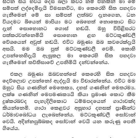
සිටින සිය භවය දෙස බලා කවර නම් පිනකින් මා මේ
සම්පත් ලද්දෙමිදැයි විමසනවිට, මා කෙරෙහි සිත පහදවා
ගැනීමෙන් මේ සා සම්පත් ලත්බව දැනගෙන, ධන
වියදමට බියෙන් මාපියා මට බෙහෙත් නොකොට සිට
දැන් සොහොනට ගොස් හඬයි. ඔහු විපිළිසරට
පත්කරවන්නෙමියි සොහොන ළඟ මට්ටකුණ්ඩලී
වේශයෙන් අවුත් හඬයි. එවිට බමුණා ඔබ කවරෙක්දැයි
අසයි. මම ඔබ පුත් මට්ටකුණ්ඩලී වෙමි. කොහි
උපන්නෙහිදැයි ඇසූකල මා කෙරෙහි සිත පහදවා
ගැනීමෙන් තව්තිසාවේ උපනිමියි දන්වන්නේය.
එකල බමුණා ඔබවහන්සේ කෙරෙහි සිත පහදවා
දෙව්ලොව උපන්නෝ ඇද්දැයි මා විචාරන්නේය. එවිට මම
ඔහුට සිය ගණනින් මෙතෙක්‍ය, දහස් ගණනින් මෙතරම්‍ය.
ලක්ෂ ගණනින් මෙපමණක්‍යයි කියා ප්‍රමාණ කොට කීම
දුෂ්කරබවද පැහැදිලිකොට ධම්මපදයෙන් ගාථාවක්ද
කියන්නෙමි. ගාථා කෙළවර අසූහාර දහසක් ප්‍රාණින්ට
ධර්මාවබෝධය ලැබෙන්නේය. මට්ටකුණ්ඩලී සෝවාන්
වෙයි. අදින්නපුබ්බකද සෝවාන් වෙයි යන කරුණු පෙනී
ගියේය.