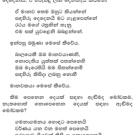
දෙදෙනායි. ඒ හිරුසඳු ලබා දෙන්නැයි කියමින්;
ඒ මානව තෙම ඔහුට කියන්නේ
සඳහිරු දෙදෙනයි මට ගැළපෙන්නේ
රථය මගේ රත්‍රනින් තැනු
එම සක් යුවළෙනි බබළන්නේ.
ඉන්පසු බමුණා මෙසේ කීවේය.
බාලයෙකී ඔබ මානවයාණනි,
නොපැතිය යුත්තක් පතන්නෙහි
ඔබ මැරෙතියි මම සිතන්නෙමි
සඳහිරු කිසිදා ලබනු නොහී
මානවකයා මෙසේ කීවේය.
කිම පෙනෙන දෙයක් සඳහා ඇඬීමද මෝඩකම,
නැතහොත් නොපෙනෙන දෙයක් සඳහා ඇඬීමද
මෝඩකම?
ගමනාගමනය හොඳට පෙනෙයි
වර්ණය යන එන මහත් පෙනෙයි