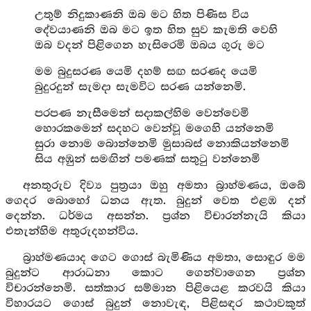
උතුම් නිදුකාණනි ඔබ මට හිත පිණිස විය
දේවයාණනි ඔබ මට ඉත හිත සුව කැමති වෙහි
ඔබ වදන් පිළිගෙන හැසිරෙමි ඔබය ගුරු මට
මම බුදුසරණ යෙමි දහම් සඟ සරණද යෙමි
බුදුරදුන් සැමදා සැමවිට සරණ යන්නෙමි.
පරපණ නැසීමෙන් සදාකල්හිම වෙන්වෙමි
හොරකමෙන් සදහට වෙන්වූ මගෙහි යන්නෙමි
සුරා නොම බොන්නෙමි මුසාබස් නොකියන්නෙමි
සිය අඹුන් සමඟින් පමණක් සතුටු වන්නෙමි
අනතුරුව දිව්‍ය පුත්‍රයා ඔහු අමතා බ්‍රාහ්මණය, ඔබේ
ගෙදර බොහෝ ධනය ඇත. බුදුන් වෙත එළඹ දන්
දෙන්න. ධර්මය අසන්න. ප්‍රශ්න විචාරන්නැයි කියා
එතැන්හිම අතුරුදහන්විය.
බ්‍රාහ්මණයාද ගෙට ගොස් බැමිණිය අමතා, සොඳුර මම
බුදුන්ට ආරාධනා කොට ගෙන්වාගෙන ප්‍රශ්න
විචාරන්නෙමි. සත්කාර සම්මාන පිළියෙළ කරවයි කියා
විහාරයට ගොස් බුදුන් නොවැඳ, පිළිසඳර කථාවකුත්