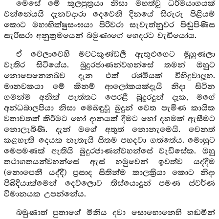
මෙසේ මේ කුලපුත්‍රයා නිසා මහත්වූ ධර්මයාගයක්
වන්නේයයි දැනවදාරා දෙවෙනි දිනයේ සිරුරු පිළියම්
කොට මහාභික්ෂුසංඝයා පිරිවරා සැවැත්නුවර පිඬුපිණිස
සැරිසරා අනුක්‍රමයෙන් බමුණාගේ ගෙදරට වැඩියෝය.
ඒ වේලාවෙහි මට්ටකුණ්ඩලී ඇතුළුගෙට මුහුණලා
වැතිර සිටියේය. බුදුරජාණන්වහන්සේ තමන් ඔහුට
නොපෙනෙනබව දැන එක් රශ්මියක් විහිදුවාලූහ.
මානවකයා මේ කිනම් ආලෝකයක්දැයි නිදා සිටින
ගමන්ම අනික් පැත්තට පෙරළී බුදුරදුන් දැක, මගේ
අන්ධබාලපියා නිසා මෙබඳුවූ බුදුන් වෙත පැමිණ කායික
වතාවතක් කිරීමට හෝ දානයක් දීමට හෝ දහමක් ඇසීමට
නොලැබිණි. දැන් මගේ අතුත් නොනැමෙයි. වෙනත්
කළහැකි දෙයක නැතැයි සිතම පහදවා ගත්තේය. මොහුට
මෙපමණක් ඇතියි බුදුරජාණන්වහන්සේ වැඩිසේක. ඔහු
තථාගතයන්වහන්සේ ඇස් හමුවෙන් ඉවත්ව යද්දීම
(නොපෙනී යද්දී) ප්‍රසාද සිතින්ම කාලක්‍රියා කොට නිදා
පිබිදියාක්මෙන් දෙව්ලොව තිස්යොදුන් පමණ ස්වර්ණ
විමානයක උපන්නේය.
බමුණාත් පුතාගේ මිනිය දවා සොහොනෙහි හඬමින්