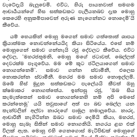
වැටේදැයි බැලුවෙමි. එවිට, හිරු පායනවාත් සමඟම
ආචාර්‍යයන්ගේ හිස සත්කඩකට පැලීයනබව දැක මොහු
කෙරෙහි අනුකම්පාවෙන් අරුණ නැගෙන්නට නොදෙමි’යි
කීවේය.
යම් හෙයකින් මොහු මගෙන් සමාව ගත්තොත් ශාපය
ක්‍රියාත්මක නොවන්නේයයිද කියා සිටියේය. එසේ නම්
මොහුගෙන් සමාව ගන්නැයි රජු දේවලට කීවේය. එවිට
දේවල, ‘මහරජතුමනි, මොහු මගේ ජටාවත්, බෙල්ලත්
දෙවරක්ම පෑගූවේය. මම මේ කූට ජටිලයාගෙන් සමාව
නොගන්නෙමි’. සමාව ගන්න ස්වාමීනී, එලෙස
නොකරන්න ස්වාමීනී. මහරජ මම සමාව නොඉල්ලමි.
ඔබේ හිස් මුදුන සත්කඩකට පැලේයයි කීවත් ඔහු
ක්ෂමාකර නොගත්තේය. ඉන්පසු රජු, ‘ඔබ සිය
කැමැත්තෙන් සමාව නොගන්නෙහි නම් අපි මෙසේ
කරන්නෙමු’ යයි තවුසාගේ අත් පා බඩ බෙල්ල යන
තැන්වලින් අල්වා නාරදගේ පාමුල නමාලූවේය. නාරද,
ආචාරිනී නැගිටින්න ඔබට සමාව දෙමියි කියා, මහරජ,
මොහු සැබෑ සිතින් සමාව නොගනියි. නගරය ළඟ එක්
විලක් ඇත. මොහු එහි ගෙනගොස් මැටිපිඬක් මොහුගේ