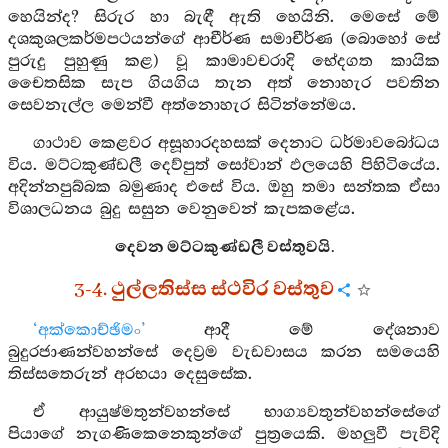
හෙයින්ද? සිරුර හා බැඳී ඇති හෙයිනි. මෙසේ මේ
දශකුශලකර්මපථයන්ගේ ආචීර්ණ සමාචීර්ණ (බොහෝ සේ
පුරුදු පුහුණු කළ) වූ කාමාවචරාදි භේදගත කායික
චෛතසික සැප ගියගිය තැන අත් නොහැර පවතින
සෙවනැල්ල මෙන්වී අත්නොහැර සිටින්නේමය.
ගාථාව කෙළවර අසූහාරදහසක් දෙනාට ධර්මාවබෝධය
විය. මට්ටකුණ්ඩලී දෙව්පුත් සෝවාන් ඵලයෙහි පිහිටියේය.
අදින්නපුබ්බක බමුණාද එසේ විය. ඔහු තමා සන්තක ඒසා
විශාලධනය බුදු සසුන වෙනුවෙන් කැපකළේය.
දෙවන මට්ටකුණ්ඩලී වස්තුවයි.
3-4. ථුල්ලතිස්ස ස්ථවිර වස්තුව
‘අක්කොච්ඡිමං’
ආදී මේ දේශනාව
බුදුරජාණන්වහන්සේ දෙව්‍රම වැඩවාසය කරන සමයෙහි
තිස්සතෙරුන් අරභයා දෙසුසේක.
ඒ ආයුෂ්මතුන්වහන්සේ භාග්‍යවතුන්වහන්සේගේ
පියාගේ නැගණිකෙනෙකුන්ගේ පුත්‍රයෙකි. මහලුවී පැවිදි