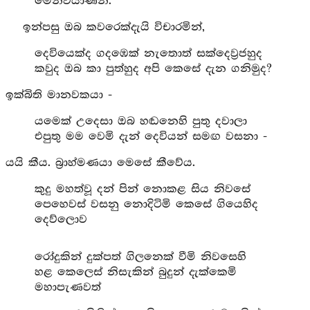
මෙනවියාණනි.
ඉන්පසු ඔබ කවරෙක්දැයි විචාරමින්,
දෙවියෙක්ද ගදඹෙක් නැතොත් සක්දෙව්‍රජහුද
කවුද ඔබ කා පුත්හුද අපි කෙසේ දැන ගනිමුද?
ඉක්බිති මානවකයා -
යමෙක් උදෙසා ඔබ හඬනෙහි පුතු දවාලා
එපුතු මම වෙමි දැන් දෙවියන් සමඟ වසනා -
යයි කීය. බ්‍රාහ්මණයා මෙසේ කීවේය.
කුදු මහත්වූ දන් පින් නොකළ සිය නිවසේ
පෙහෙවස් වසනු නොදිටිමි කෙසේ ගියෙහිද
දෙව්ලොව
රෝදුකින් දුක්පත් ගිලනෙක් වීමි නිවසෙහි
හළ කෙලෙස් නිසැකින් බුදුන් දැක්කෙමි
මහාපැණවත්