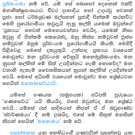
පුබ්බංගමා
නම් වේ. යම් සේ බොහෝ දෙනෙක් එක්වී
මහාභික්ෂුසංඝයාට චීවර දානාදිය හෝ උදාරවූ වෙනත්
පූජා හෝ ධර්මශ්‍රවණ මල්පහන් පූජාදී පින්කම් කරනවිට
මෙහි පුරෝගාමියා කවුදැයි ඇසූ කල්හි යමෙක් ඔවුන්ගේ
‘ප්‍රත්‍යය’ හෙවත් මෙහෙයවන්නා වෙයිද, යමෙක් නිසා
ඔවුහු ඒ පින්කම් කෙරෙත්ද, ඔහු තිස්ස නම්වුවත් ඵුස්ස
නම්වුවත් ඔහුම පුර්වංගම පුරෝගාමීයයි කියති. මෙහිදී
පිළිවෙළ මෙසේ දතයුතුයි. උත්පාද ප්‍රත්‍යය වශයෙන්
මොවුන්ට මන පූර්වංගම වේනුයි මනෝපුබ්බංගමා. මන
නූපන් කල්හිත් මේ සිත් උපදින්නට හැකි නොවේද? මන
වනාහි ඇතැම් චෛතසිකයන් නූපන් කල්හිත් උපදින්නේ
වෙයි. මෙසේ අධිපති වශයෙන් මොවුන්ට මන ශ්‍රේෂ්ඨවන
හෙයින්
මනෝසෙට්ඨායි.
යම්සේ ගණයක (සමූහයක) අධිපති පුරුෂයා
‘ගණසෙට්ඨ’ යයි කියයිද, එසේ ඔවුන්ටද මන ශ්‍රේෂ්ඨ
වෙයි. යම්සේ රන් ආදියෙන් නිපන් ඒ ඒ බඩුභාණ්ඩ
‘ස්වර්ණමයා’ දී නම් ලබයිද, එසේ මේ සිතුත් මනසින්
නිපන් හෙයින්
‘මනොමය’
නම් වේ.
පසන්නෙන
යනු අනභිධ්‍යාදී ගුණවලින් ප්‍රසන්නවූ යන