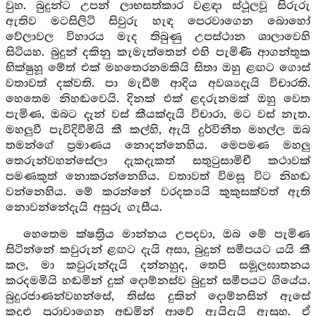
වුහ. බුදුන්ට උපන් ලාභසත්කාර වළඳා ස්ථූලවූ සිරුරු
ඇතිව මටසිලිටි සිවුරු හැඳ පෙරවාගෙන බොහෝ
වේලාවල විහාරය මැද තිබුණු උපස්ථාන ශාලාවෙහි
සිටියහ. බුදුන් දකිනු කැමැත්තෙන් එහි පැමිණි ආගන්තුක
භික්ෂුහූ මේත් එක් මහතෙරනමකියි සිතා ඔහු ළඟට ගොස්
වතාවත් දක්වති. පා මැඩීම් ආදිය අවශ්‍යදැයි විචාරති.
හෙතෙම නිහඬවෙයි. දිනක් එක් ළදරුනමක් ඔහු වෙත
පැමිණ, ඔබට දැන් වස් කීයක්දැයි විචාරා, මට වස් නැත.
මහලුවී පැවිදිවීමියි කී කල්හි, ඇයි දුර්විනීත මහල්ල ඔබ
තමන්ගේ ප්‍රමාණය නොදන්නෙහිය. මෙපමණ මහලු
තෙරුන්වහන්සේලා දැකදැකත් සතුටුසාමිචී කථාවක්
පමණකුත් නොකරන්නෙහිය. වතාවත් විමසූ විට නිහඬ
වන්නෙහිය. මේ කරන්නේ වරදක්‍යයි කුකුසක්වත් ඇති
නොවන්නේදැයි අසුරු ගැසීය.
හෙතෙම ක්ෂත්‍රිය මාන්නය උපදවා, ඔබ මේ පැමිණ
සිටින්නේ කවුරුන් ළඟට දැයි අසා, බුදුන් සමීපයට යයි කී
කල, මා කවුරුන්දැයි දන්නහුද, තෙපි සමූලඝාතනය
කරදමමියි හඬමින් දුක් දොම්නස්ව බුදුන් සමීපයට ගියේය.
බුදුරජාණන්වහන්සේ, තිස්ස දුකින් දොම්නසින් ඇසේ
කදුළු පුරාවාගෙන අඬමින් ආවේ ඇයිදැයි ඇසූහ. ඒ