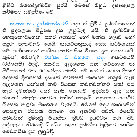
ත්‍රිවිධ මනෝදුශ්චරිත පුරයි. මෙසේ ඔහුට දසඅකුසල
කර්මපථ සම්පුර්ණ වේ.
තතො නං දුක්ඛමන්වෙති
යනු ඒ ත්‍රිවිධ දුශ්චරිතයෙන්
ඒ පුද්ගලයා පිටුපස දුක ලුහුබැඳ යයි. ඒ දුශ්චරිතය
හේතුකොටගෙන සතර අපායේ හෝ මිනිස් ලොව හෝ
අඳුරු තැන්වලට යෙයි. කායවස්තුකාදි සෙසු කර්මයනුත්
මේ පර්‍යායයෙන් කායික චෛතසික විපාක දුක අනුව යයි.
කුමක් මෙන්ද?
චක්කං ව වහතො පදං
ශකටයෙහි
(රථයෙහි) බැඳි, ශකටය ඇදගෙන යන ගවයාගේ පා
පිටිපස්සේ එන රථරෝදය මෙනි. යම් සේ ඒ ගවයා දිනක්
දෙකක් දිනපහක් දහයක් අඩමසක් මාසයක් නමුත් ගැළ
ඇදගෙන යන්නේ නම් රියසක නවත්වන්නට හෝ එය
හැර දමන්නට හෝ හැකි නොවේ. ඉදිරියට ඇදී යන
ඔහුගේ බෙල්ල සකටය මගින් පෙළයි. පසුපසට යනවිට
රියසක කලවා මාංශයේ වැදෙයි. මෙසේ දෙයාකාරයකින්
පෙළෙන රියසක ඔහුගේ පා අනුවම පවතී. එසේම
අතිශයින් දුෂිතවූ මනසින් ත්‍රිවිධ දුශ්චරිත පුරා සිටි
පුද්ගලයා නිරයාදි ගියගිය තැන දුශ්චරිත මුලිකව කායික
චෛතසික දුක ලුහුබඳී.