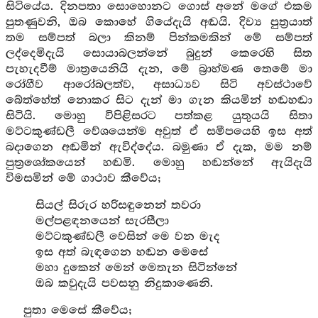
සිටියේය. දිනපතා සොහොනට ගොස් අනේ මගේ එකම
පුතණුවනි, ඔබ කොහේ ගියේදැයි අඬයි. දිව්‍ය පුත්‍රයාත්
තම සම්පත් බලා කිනම් පින්කමකින් මේ සම්පත්
ලද්දෙමිදැයි සොයාබලන්නේ බුදුන් කෙරෙහි සිත
පැහැදවීම් මාත්‍රයෙනියි දැන, මේ බ්‍රාහ්මණ තෙමේ මා
රෝගීව ආරෝබලත්ව, අසාධ්‍යව සිටි අවස්ථාවේ
බේත්හේත් නොකර සිට දැන් මා ගැන කියමින් හඬහඬා
සිටියි. මොහු විපිළිසරට පත්කළ යුතුයයි සිතා
මට්ටකුණ්ඩලී වේශයෙන්ම අවුත් ඒ සමීපයෙහි ඉස අත්
බදාගෙන අඬමින් ඇවිද්දේය. බමුණා ඒ දැක, මම නම්
පුත්‍රශෝකයෙන් හඬමි. මොහු හඬන්නේ ඇයිදැයි
විමසමින් මේ ගාථාව කීවේය;
සියල් සිරුර හරිසඳුනෙන් තවරා
මල්පළඳනයෙන් සැරසීලා
මට්ටකුණ්ඩලී වෙසින් මෙ වන මැද
ඉස අත් බැඳගෙන හඬන මෙසේ
මහා දුකෙන් මෙන් මෙතැන සිටින්නේ
ඔබ කවුදැයි පවසනු නිදුකාණෙනි.
පුතා මෙසේ කීවේය;