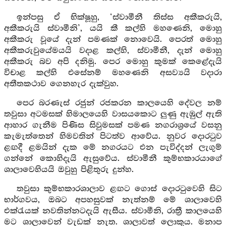
ඉන්පසු ඒ භික්ෂූහු, ‘ස්වාමීනී තිස්ස අකීකරුයි,
අකීකරුයි ස්වාමීනි’, යයි කී කල්හි මහණෙනි, මොහු
අකීකරු වූයේ දැන් පමණක් නොවෙයි. පෙරත් මොහු
අකීකරුවුයේමයයි වදාළ කල්හි, ස්වාමීනී, දැන් මොහු
අකීකරු බව අපි දනිමු. පෙර මොහු කුමක් කෙළේදැයි
විචාළ කල්හි එසේනම් මහණෙනි අසව්‍යයි වදාරා
අතීතකථාව ගෙනහැර දැක්වුහ.
පෙර බරණැස් රජුන් රජකරන කාලයෙහි දේවල නම්
තවුසා අටමසක් හිමාලයෙහි වාසයකොට ලුණු ඇඹුල් ඇති
ආහාර ගැනීම පිණිස සිවුමසක් පමණ නගරාශ්‍රයේ වසනු
කැමැත්තෙන් හිමවතින් පිටත්ව ආවේය. නුවර දොරටුව
ළඟදී ළමයින් දැක මේ නගරයට එන පැවිද්දන් ලැගුම්
ගන්නේ කොහිදැයි ඇසුවේය. ස්වාමීනී කුම්භකාරයාගේ
ශාලාවෙහියයි ඔවුහු පිළිතුරු දුන්හ.
තවුසා කුම්භකාරශාලාව ළඟට ගොස් දොරටුවෙහි සිට
භාර්ගවය, ඔබට අපහසුවක් නැත්නම් මේ ශාලාවෙහි
එක්රැයක් නවතින්නටදැයි ඇසීය. ස්වාමීනි, රාත්‍රී කාලයෙහි
මට ශාලාවෙන් වැඩක් නැත. ශාලාවත් ලොකුය. මනාප