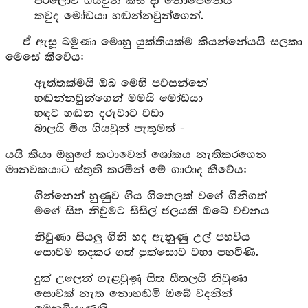
පරලොව ගියවුන් කිසි දා නොපෙනෙයි
කවුද මෝඩයා හඬන්නවුන්ගෙන්.
ඒ ඇසූ බමුණා මොහු යුක්තියක්ම කියන්නේයයි සලකා
මෙසේ කීවේය:
ඇත්තක්මයි ඔබ මෙහි පවසන්නේ
හඬන්නවුන්ගෙන් මමයි මෝඩයා
හඳට හඬන දරුවාට වඩා
බාලයි මිය ගියවුන් පැතුමත් -
යයි කියා ඔහුගේ කථාවෙන් ශෝකය නැතිකරගෙන
මානවකයාට ස්තුති කරමින් මේ ගාථාද කීවේය:
ගින්නෙන් හුණුව ගිය ගිතෙලක් වගේ ගිනිගත්
මගේ සිත නිවුමට සිසිල් ජලයකි ඔබේ වචනය
නිවුණා සියලු ගිනි හද ඇනුණු උල් පහවිය
සොවම තදකර ගත් පුත්සොව වහා පහවිණි.
දුක් උලෙන් ගැළවුණු සිත සීතලයි නිවුණා
සොවක් නැත නොහඬමි ඔබේ වදනින්