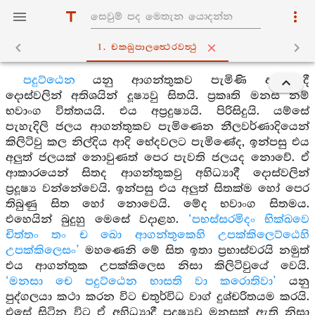
1. චක‍්ඛුපාලත්‍ථෙරවත්‍ථු
පදුට්ඨෙන
යනු ආගන්තුකව පැමිණි අහිධ්‍යාදී
දොස්වලින් අතිශයින් දූෂ්‍යවු සිතයි. ප්‍රකෘති මනස නම්
භවාංග විත්තයයි. එය අප්‍රදුෂ්‍යයි. පිරිසිදුයි. යම්සේ
පැහැදිලි ජලය ආගන්තුකව පැමිණෙන නීලවර්ණාදියෙන්
කිලිටිවු කල නිල්දිය ආදි භේදවලට පැමිණේද, ඉන්පසු එය
අලුත් ජලයක් නොවුණත් පෙර පැවති ජලයද නොවේ. ඒ
ආකාරයෙන් සිතද ආගන්තුකවු අහිධ්‍යාදී දොස්වලින්
ප්‍රදූෂ්‍ය වන්නේවෙයි. ඉන්පසු එය අලුත් සිතක්ම හෝ පෙර
තිබුණු සිත හෝ නොවෙයි. මේද භවාංග සිතමය.
එහෙයින් බුදුහු මෙසේ වදාළහ.
‘පභස්සරමිදං භික්ඛවෙ
චිත්තං තං ච ඛො ආගන්තුකෙහි උපක්කිලෙට්ඨෙහි
උපක්කිලෙසං’
මහණෙනි මේ සිත ඉතා ප්‍රභාස්වරයි නමුත්
එය ආගන්තුක උපක්කිලෙස නිසා කිලිටිවුයේ වෙයි.
‘මනසා චෙ පදුට්ඨෙන භාසති වා කරොතිවා’
යනු
පුද්ගලයා කථා කරන විට චතුර්විධ වාග් දුශ්චරිතයම කරයි.
එසේ සිටින විට ඒ අහිධ්‍යාදී ප්‍රදූෂ්‍යවූ මනසක් ඇති නිසා