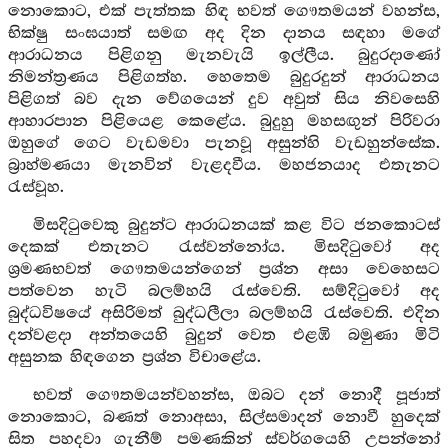
නොකොට, එක් පැත්තක හිඳ භවත් ගෞතමයන් වහන්ස,
භික්ෂු සංඝයාත් සමඟ අද දින දානය සඳහා මගේ
ආරාධනය පිළිගනු මැනවැයි ඉල්ලීය. බුදුරදාණෝ
නිමන්ත්‍රණය පිළිගත්හ. හෙතෙම බුදුරදුන් ආරාධනය
පිළිගත් බව දැන වේගයෙන් දුව අවුත් සිය නිවසෙහි
ආහාරපාන පිළියෙළ කෙළේය. බුදුහු මහසඟුන් පිරිවරා
ඔහුගේ ගෙට වැඩමවා පැනවූ අසුන්හි වැඩහුන්සේක.
බ්‍රාහ්මණයා මැනවින් වැළදවීය. මහජනයාද එතැනට
රැස්වූහ.
මිසදිටුවෙකු බුදුන්ට ආරාධනයක් කළ විට ජනකොටස්
දෙකක් එතැනට රැස්වන්නෝය. මිසදිටුවෝ අද
ශ්‍රමණභවත් ගෞතමයන්ගෙන් ප්‍රශ්න අසා වෙහෙසට
පත්වෙන හැටි බලම්හයි රැස්වෙති. සම්දිටුවෝ අද
බුද්ධවිෂයේ අසිරිමත් බුද්ධලීලා බලම්හයි රැස්වෙති. එදින
දන්වළදා අන්තයෙහි බුදුන් වෙත එළඹි බමුණා මිටි
අසුනක හිඳගෙන ප්‍රශ්න විචාළේය.
භවත් ගෞතමයන්වහන්ස, ඔබට දන් නොදී පූජාත්
නොකොට, බණත් නොඅසා, සිල්සමාදන් නොවී හුදෙක්
සිත පහදවා ගැනීම් පමණකින් ස්වර්ගයෙහි උපන්නෝ