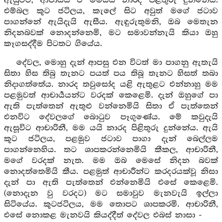
ඇසුවිට, ආචාර්‍යය ඒ මමයයි නාරද පිළිතුරු දුන්නේය.
එම්බල කූට ජටිලය, කැලේ සිට අවුත් මගේ ජටාව
පාගන්නේ ඇයිදැයි ඇසීය. ඇඳුරුතුමනි, ඔබ මෙතැන
නිදනබවක් නොදන්නෙමි, මට සමාවන්නැයි කියා ඔහු
කෑගසද්දීම පිටතට ගියේය.
දේවල, මොහු දැන් ආපසු එන විටත් මා පාගනු ඇතැයි
සිතා හිස තිබු තැනට පයත් පය තිබූ තැනට හිසත් තබා
නිදාගත්තේය. නාරද තවුසෝද යළි ඇතුළට එන්නාහු මම
පළමුවත් ආචාර්‍යයන්ට වරදක් කෙළෙමි. දැන් ඔහුගේ පා
ඇති පැත්තෙන් ඇතුළු වන්නෙමියි සිතා ඒ පැත්තෙන්
එනවිට දේවලගේ බොටුව පෑගුණේය. මේ කවුදැයි
ඇසූවිට ආචාරිනී, මම යයි නාරද පිළිතුරු දුන්නේය. ඇයි
කූට ජටිලය, පළමුව ජටාව පාගා දැන් බෙල්ලම
පාගන්නෙහිය. තට ශාපකරන්නෙමියි කීකල, ආචාරිනී,
මගේ වරදක් නැත. මම ඔබ මෙසේ නිදන බවක්
නොදත්තෙමියි කීය. පළමුත් ආචාරීන්ට කරදරයක්වූ නිසා
දැන් පා ඇති පැත්තෙන් එන්නෙමියි එසේ කෙළෙමි.
(නොදැන වු වරදට) මට සමාවුව මැනවැයි ඉල්ලා
සිටියේය. කූටජටිලය, මම තොපට ශාපකරමි. ආචාරිනී,
එසේ නොකළ මැනවයි කියද්දීත් දේවල එබස් නාසා -