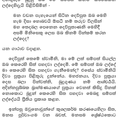
ලද්දෙහිදැයි පිළිවිසිමින් -
මන වඩන පැහැයෙන් සිටින දෙව්පුත ඔබ මෙහි
හැම දිසා හොබවයි ඕසධී නම් තරුව විලසින්
මහ තෙදබල පෙනෙන දෙව්පුතාණනි මෙහිදී
අසමි මිනිසෙකු ලෙස ඔබ කිනම් පින්කම් කරන
ලද්දෙද?
යන ගාථාව වදාළහ.
දෙවිපුත් තෙමේ ස්වාමීනි, මා මේ ලත් සම්පත් සියල්ල
ඔබ කෙරෙහි සිත් පහදවා ලද්දෙමි. මේ සම්පත් ඔබ ලද්දේ
මා කෙරෙහි සිත පහදවා ගැනීමෙන්ද? එසේය ස්වාමීනියි
දිව්‍ය පුත්‍රයා පිළිතුරු දුන්නේය. මහජනයා, දිව්‍ය පුත්‍රයා
දෙස බලා පින්වත්නි, බුදුගුණය නම් ආශ්චර්‍යයි.
අදින්නපුබ්බක බ්‍රාහ්මණයාගේ පුත්‍රයා වෙනත් කිසිදු පිනක්
නොකොට බුදුන් කෙරෙහි සිත පහදවා මෙබඳු සම්පත්
ලද්දේයයි ප්‍රීතිය ප්‍රකාශ කළහ.
ඉන්පසු ඔවුනොවුන්ගේ කුශලකර්ම කරණයෙහිලා සිත,
මනස පුර්වාංගම වන බවත්, මනසම ශ්‍රේෂ්ඨකොට