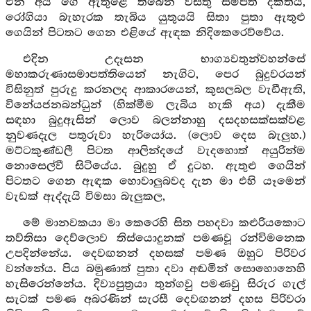
එන අය ගේ ඇතුළේ තිබෙන වස්තු සම්පත් දකිතියි,
රෝගියා බැහැරක තැබිය යුතුයයි සිතා පුතා ඇතුළු
ගෙයින් පිටතට ගෙන එළියේ ඇඳක නිදිකෙරෙව්වේය.
එදින උදෑසන භාග්‍යවතුන්වහන්සේ
මහාකරුණාසමාපත්තියෙන් නැගිට, පෙර බුදුවරයන්
විසිනුත් පුරුදු කරනලද ආකාරයෙන්, කුසලබල වැඩීඇති,
විනේයජනබන්ධුන් (හික්මීම ලැබිය හැකි අය) දැකීම
සඳහා බුදුඇසින් ලොව බලන්නාහු දසදහසක්සක්වළ
නුවණදැල පතුරුවා හැරියෝය. (ලොව දෙස බැලුහ.)
මට්ටකුණ්ඩලී පිටත ආලින්දයේ වැදහොත් අයුරින්ම
නොසෙල්වී සිටියේය. බුදුහු ඒ දුටහ. ඇතුළු ගෙයින්
පිටතට ගෙන ඇඳක හොවාලුබවද දැන මා එහි යෑමෙන්
වැඩක් ඇද්දැයි විමසා බැලුකල,
මේ මානවකයා මා කෙරෙහි සිත පහදවා කළුරියකොට
තව්තිසා දෙව්ලොව තිස්යොදුනක් පමණවූ රන්විමනෙක
උපදින්නේය. දෙවඟනන් දහසක් පමණ ඔහුට පිරිවර
වන්නේය. පිය බමුණාත් පුතා දවා අඬමින් සොහොනෙහි
හැසිරෙන්නේය. දිව්‍යපුත්‍රයා තුන්ගවු පමණවු සිරුර ගැල්
සැටක් පමණ අබරණින් සැරසී දෙවඟනන් දහස පිරිවරා