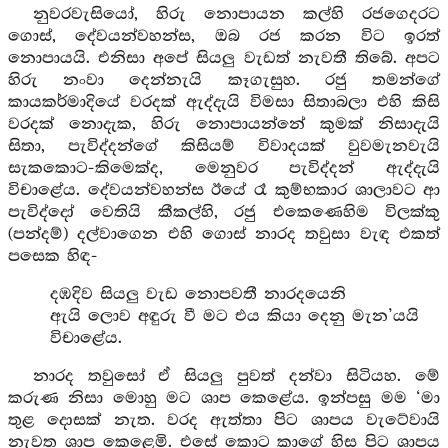
නුවරවැසියෝ, හිරු නොපායන කල්හි රජගෙදරට
ගොස්, දේවයන්වහන්ස, ඔබ රජ කරන විට ඉරත්
නොපායයි. එනිසා අපේ සියලු වැඩත් නැවතී තිබේ. අපට
හිරු නංවා දෙන්නැයි කෑගැසුහ. රජු තමන්ගේ
කායකර්මාදියේ වරදක් ඇද්දැයි විමසා සිතාබලා එහි කිසි
වරදක් නොදැක, හිරු නොපායන්නේ කුමක් නිසාදැයි
සිතා, පැවිද්දන්ගේ කිසියම් විවාදයක් වුවමැනවැයි
සැකකොට-කිමෙක්ද, මෙනුවර පැවිද්දන් ඇද්දැයි
විචාළේය. දේවයන්වහන්ස ඊයේ රෑ කුම්භකාර ශාලාවට ආ
පැවිද්දෝ වෙතියි කීකල්හි, රජු එකෙණෙහිම විලක්කු
(පන්දම්) දල්වාගෙන එහි ගොස් නාරද තවුසා වැඳ එකත්
පසෙක හිඳ-
දඹදිව සියලු වැඩ නොපවතී නාරදයෙනි
ඇයි ලොව අඳුරු වී මට එය කියා දෙනු මැන’යයි
විචාළේය.
නාරද තවුසෝ ඒ සියලු පුවත් දන්වා සිටියහ. මේ
කරුණ නිසා මොහු මට ශාප කෙළේය. ඉන්පසු මම ‘මා
තුළ දොසක් නැත. වරද ඇත්තා පිට ශාපය වැටේවායි
නැවත ශාප කෙළෙමි. එසේ කොට කාගේ හිස පිට ශාපය