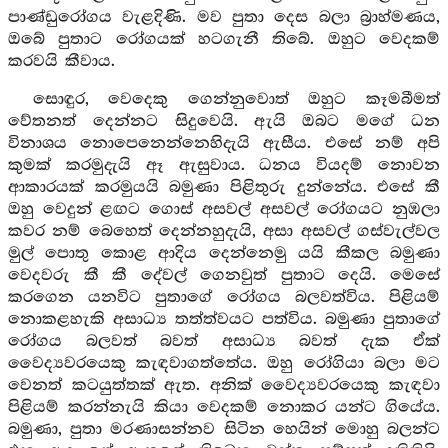
පාණ්ඩුරෝගය වැළදිණි. මව පුතා දෙස බලා බ්‍රාහ්මණය,
ඔබේ පුතාට රෝගයක් හටගැනී තිබේ. ඔහුට වෙදකම්
කරවයි කීවාය.
සොඳුර, වෙදෙකු ගෙන්නුවොත් ඔහුට කෑමබීමත්
වේතනත් දෙන්නට සිදුවෙයි. ඇයි ඔබට මගේ ධන
විනාශය නොපෙනෙන්නෙහිදැයි ඇසීය. එසේ නම් අපි
කුමක් කරමුදැයි ඈ ඇසුවාය. ධනය වියදම් නොවන
ආකාරයක් කරමුයයි බමුණා පිළිතුරු දුන්නේය. එසේ කී
ඔහු වෙදුන් ළඟට ගොස් අසවල් අසවල් රෝගයට නුඹලා
කවර නම් බෙහෙත් දෙන්නහුදැයි, අසා අසවල් ගස්වැල්වල
මුල් පොතු කොළ ආදිය දෙන්නෙමු යයි කීකල බමුණා
වෙදවරු කී කී දේවල් ගෙනවුත් පුතාට දෙයි. මෙසේ
කරගෙන යනවිට පුතාගේ රෝගය බලවත්විය. පිළියම්
නොකළහැකි අසාධ්‍ය තත්ත්වයට පත්විය. බමුණා පුතාගේ
රෝගය බලවත් බවත් අසාධ්‍ය බවත් දැක ඒක්
වෛද්‍යවරයෙකු කැඳවාගත්තේය. ඔහු රෝගියා බලා මට
වෙනත් කටයුත්තක් ඇත. අනික් වෛද්‍යවරයෙකු කැඳවා
පිළියම් කරන්නැයි කියා වෙදකම් නොකර යන්ට ගියේය.
බමුණා, පුතා මරණාසන්නව සිටින හෙයින් මොහු බලන්ට