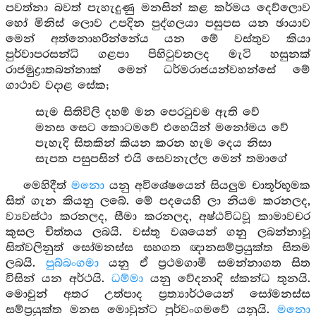
පවත්නා බවත් පැහැදුණු මනසින් කළ කර්මය දෙව්ලොව
හෝ මිනිස් ලොව උපදින පුද්ගලයා පසුපස යන ඡායාව
මෙන් අත්නොහරින්නේය යන මේ වස්තුව කියා
පුර්වාපරසන්ධි ගළපා පිහිටුවනලද මැටි හසුනක්
රාජමුද්‍රාතබන්නාක් මෙන් ධර්මරාජයන්වහන්සේ මේ
ගාථාව වදාළ සේක;
සැම සිතිවිලි දහම් මන පෙරටුවම ඇති වේ
මනස සෙට කොටමවේ එහෙයින් මනෝමය වේ
පැහැදි සිතකින් කියන කරන හැම දෙය නිසා
සැපත පසුපසින් එයි සෙවනැල්ල මෙන් තමාගේ
මෙහිදීත්
මනො
යනු අවිශේෂයෙන් සියලුම චාතූර්භූමක
සිත් ගැන කියනු ලබේ. මේ පදයෙහි ලා නියම කරනලද,
ව්‍යවස්ථා කරනලද, සීමා කරනලද, අෂ්ඨවිධවූ කාමාවචර
කුසල චිත්තය ලබයි. වස්තු වශයෙන් ගනු ලබන්නාවූ
සිත්වලිනුත් සෝමනස්ස සහගත ඥානසම්ප්‍රයුක්ත සිතම
ලබයි.
පුබ්බංගමා
යනු ඒ ප්‍රථමගාමී සමන්නාගත සිත
විසින් යන අර්ථයි.
ධම්මා
යනු වේදනාදි ස්කන්ධ තුනයි.
මොවුන් අතර උත්පාද ප්‍රත්‍යාර්ථයෙන් සෝමනස්ස
සම්ප්‍රයුක්ත මනස මොවුන්ට පුර්වංගමවේ යනුයි.
මනො