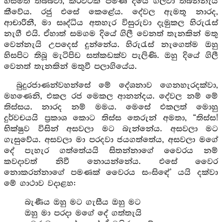
හිසමත තබ්බවා, කරවටක් පමණ දියේ ගිල්වා තබන්නැයි
කීවේය. රජු එසේ කෙළේය. දේවල ඇමතූ නාරද,
ආචාරිනී, මා සෘද්ධිය අතහැර විසුරුවා දැමුකල හිරුරැස්
නැගී එයි. ඒහාත් සමගම දියේ ගිලී වෙනත් තැනකින් මතු
වෙන්නැයි උපදෙස් දුන්නේය. හිරුරැස් නැගෙත්ම ඔහු
හිසපිට තිබූ මැටිපිඩ සත්කඩක්ව පැලිණි. ඔහු දියේ ගිලී
වෙනත් තැනකින් මතුවී පලාගියේය.
බුදුරජාණන්වහන්සේ මේ දේශනාව ගෙනහැරදක්වා,
මහණෙනි, එකල රජ මෙකල ආනන්දය. දේවල නම් මේ
තිස්සය. නාරද නම් මමය. මෙසේ එකලත් මොහු
දුර්වචයයි ප්‍රකාශ කොට තිස්ස තෙරුන් අමතා, “තිස්ස!
භික්ෂුව විසින් අසවලා මට බැන්නේය. අසවලා මට
ගැසුවේය. අසවලා මා පරදවා ජයගත්තේය, අසවලා මගේ
දේ පැහැර ගත්තේයයි සිතන්නාගේ වෛරය නම්
කවදාවත් නිවී නොයන්නේය. එසේ වෛර
නොකරන්නාගේ පමණක් වෛරය සංසිඳේ’ යයි දක්වා
මේ ගාථාව වදාළහ:
බැණීය ඔහු මට ගැසීය ඔහු මට
ඔහු මා පරදා මගේ දේ ගත්තැයි