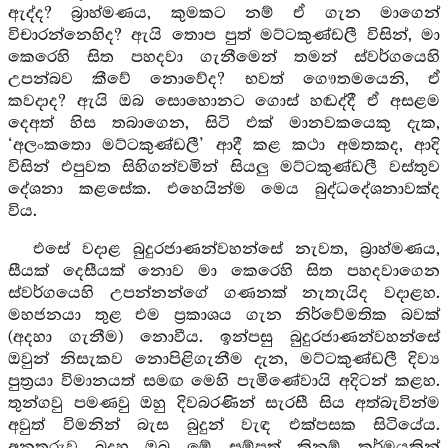
ඇද්ද? බ්‍රාහ්මණය, කුමකට නම් ඒ ගැන මාගෙන්
විචාරන්නෙහිද? ඇයි තොප පුත් මට්ටකුණ්ඩලී විසින්, මා
කෙරෙහි සිත පහදවා ගැනීමෙන් තමන් ස්වර්ගයෙහි
උපන්බව කීවේ නොවේද? භවත් ගෞතමයෙනි, ඒ
කවදාද? ඇයි ඔබ සොහොනට ගොස් හඬද්දී ඒ අසළම
දෙඅත් හිස තබාගෙන, සිටි එක් මානවකයෙකු දැක,
‘අලංකතො මට්ටකුණ්ඩලී’ ආදී කළ කථා අමතකද, ආදි
විසින් එපුවත සිහිගන්වමින් සියලු මට්ටකුණ්ඩලී වස්තුව
දේශනා කළසේක. එහෙයින්ම මෙය බුද්ධදේශනාවක්ද
විය.
එසේ වදාළ බුදුරජාණන්වහන්සේ නැවත, බ්‍රාහ්මණය,
සීයක් දෙසීයක් නොව මා කෙරෙහි සිත පහදවාගෙන
ස්වර්ගයෙහි උපන්නන්ගේ ගණනක් නැතැයිද වදාළහ.
මහජනයා තුළ එම ප්‍රකාශය ගැන නිර්වේමතික බවක්
(අදහා ගැනීම) නොවීය. ඉන්පසු බුදුරජාණන්වහන්සේ
ඔවුන් නිසැකව නොපිළිගැනීම දැන, මට්ටකුණ්ඩලී දිව්‍ය
පුත්‍රයා විමානයත් සමඟ මෙහි පැමිණේවායි අදිටන් කළහ.
තුන්ගවු පමණවු ඔහු දිවබරණින් සැරසී සිය අත්බැවින්ම
අවුත් විමනින් බැස බුදුන් වැඳ එක්පසක සිටියේය.
අනතුරුව බුදුහු ඔබ මේ සම්පත් කිනම් කර්මයකින්