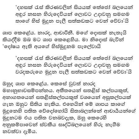
‘දහසක් රැස් කිරණවලින් සියයක් තේජෝ බලයෙන්
අඳුර නසන හිරුදෙවියන් ලොවට උදාවනු සමඟම
තාගේ හිස් මුදුන පැලී සත්කඩකට වෙන් වේවා’යි
ශාප කෙළේය. නාරද, ආචාරිනී. මගේ දොසක් නැතැයි
කියද්දීම ඔබ මට ශාප කෙළෙහිය. මා නිදොස් බැවින්
‘දෝෂය ඇති අයගේ හිස්මුදුනම පැලේවායි
‘දහසක් රැස් කිරණවලින් සියයක් තේජෝ බලයෙන්
අඳුර නසන හිරුදෙවියන් ලොවට උදාවනු සමඟම
වරදකරුගෙ මුදුන පැලී සත්කඩකට වෙන් වේවා’යි
ඔහුද ශාප කෙළේය. කෙසේ වුවත් නාරද
මහානුභාවසම්පන්නය. අතීතයෙන් සතළිස් කල්පයකුත්,
අනාගතයෙන් සතළිස්කල්පයකුත් වශයෙන් අසූකල්පයක්
ගැන ඔහුට සිතිය හැකිය. එහෙයින් මේ ශාපය කාගේ
මුදුනෙහි පතිත වේදෝහෝයි සිතාබලන්නේ ආචාර්‍යයන්ගේ
මුදුනටම එය පතිත වනබවදැක, ඔහු කෙරෙහි
අනුකම්පාවෙන් ස්වකීය සෘද්ධිබලයෙන් හිරු නැගීම
නවත්වා දැමීය.