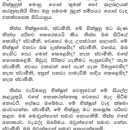
භික්ෂුහුත් මොහු ගොස් කුමක් හෝ කලබලයක්
කරනුඇතියි සිතා ඔහු සමඟම බුදුන් සමීපයට ගොස් වැඳ
එකත්පසෙක සිටියාහුය.
තිස්ස භික්ෂුතෙම, ස්වාමීනි, මේ භික්ෂූහු මට බැණ
නින්දා පරිභව කෙරෙත්‍යයි කීය. තිස්ස ඔබ සිටියේ
කොහිද? ස්වාමීනි, වෙහෙර මැද උපස්ථාන ශාලාවේ. මේ
භික්ෂුන් එනවා ඔබ දැක්කෙහිද? ස්වාමීනි, එසේය. ඔබ
නැඟිට පෙර ගමන් කෙළෙහිද? නැත ස්වාමීනි, එසේ
නොකෙළෙමි. සිවුරු පිරිකර ගැනීමට ඇසුවෙහිද? නැත
ස්වාමීනී, අවශ්‍ය වතාවත් හෝ පැන් ගැන විමසුවෙහිද?
නැත ස්වාමීනි, අසුන් පනවා පාමැඩීම් ආදිය කෙළෙහිද?
නැත ස්වාමීනි.
තිස්ස වැඩිමහලු භික්ෂුන් වෙනුවෙන් මේ සියල්ල
කළයුතුයි. එසේ නොකරන්නෙකු වෙහෙර මැද සිටීම
නොවටී. දෝෂය ඔබේමය. මේ භික්ෂූන් වැඳ ක්ෂමා
කරවාගන්න. ස්වාමීනී, මේ භික්ෂූහු මට ආක්‍රෝෂ පරිභව
කළහ. මම මොවුන්ගෙන් සමාව නොගනිමි. තිස්ස එසේ
නොකරව. වැරැද්ද ඔබේමය. ඔවුන්ගෙන් සමාව ගන්න.
ස්වාමීනි, මම ඔවුන්ගෙන් සමාව නොගන්නෙමි.