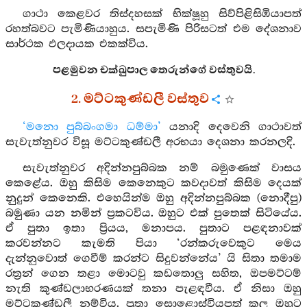
ගාථා කෙළවර තිස්දහසක් භික්ෂූහු සිව්පිළිසිඹියාපත්
රහත්බවට පැමිණියාහුය. සපැමිණි පිරිසටත් එම දේශනාව
සාර්ථක ඵලදායක එකක්විය.
පළමුවන චක්ඛුපාල තෙරුන්ගේ වස්තුවයි.
2. මට්ටකුණ්ඩලී වස්තුව
‘මනො පුබ්බංගමා ධම්මා’
යනාදි දෙවෙනි ගාථාවත්
සැවැත්නුවර විසූ මට්ටකුණ්ඩලී අරභයා දෙශනා කරනලදි.
සැවැත්නුවර අදින්නපුබ්බක නම් බමුණෙක් වාසය
කෙළේය. ඔහු කිසිම කෙනෙකුට කවදාවත් කිසිම දෙයක්
නුදුන් කෙනෙකි. එහෙයින්ම ඔහු අදින්නපුබ්බක (නොදීපු)
බමුණා යන නමින් ප්‍රකටවිය. ඔහුට එක් පුතෙක් සිටියේය.
ඒ පුතා ඉතා ප්‍රියය, මනාපය. පුතාට පළඳනාවක්
කරවන්නට කැමති පියා ‘රන්කරුවෙකුට මෙය
දැන්නුවොත් ගෙවීම් කරන්ට සිදුවන්නේය’ යි සිතා තමාම
රත්‍රන් ගෙන තළා මොටවු කඩතොලු සහිත, ඔපමට්ටම්
නැති කුණ්ඩලාභරණයක් තනා පැළඳවීය. ඒ නිසා ඔහු
මට්ටකුණ්ඩලී නම්විය. පුතා සොළොස්වියපත් කල ඔහුට