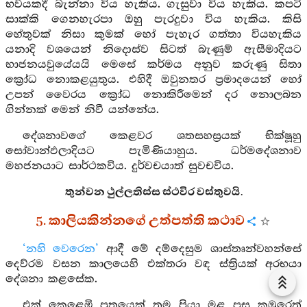
භවයකදී බැන්නා විය හැකිය. ගැසුවා විය හැකිය. කපටි
සාක්කි ගෙනහැරපා ඔහු පැරදුවා විය හැකිය. කිසි
හේතුවක් නිසා කුමක් හෝ පැහැර ගත්තා වියහැකිය
යනාදි වශයෙන් නිදොස්ව සිටත් බැණුම් ඇසීමාදියට
භාජනයවුයේයයි මෙසේ කර්මය අනුව කරුණු සිතා
ක්‍රෝධ නොකළයුතුය. එහිදී ඔවුනතර ප්‍රමාදයෙන් හෝ
උපන් වෛරය ක්‍රෝධ නොකිරීමෙන් දර නොලබන
ගින්නක් මෙන් නිවී යන්නේය.
දේශනාවගේ කෙළවර ශතසහස්‍රයක් භික්ෂූහු
සෝවාන්ඵලාදියට පැමිණියාහුය. ධර්මදේශනාව
මහජනයාට සාර්ථකවිය. දුර්වචයාත් සුවචවිය.
තුන්වන ථුල්ලතිස්ස ස්ථවිර වස්තුවයි.
5. කාලියකින්නගේ උත්පත්ති කථාව
‘නහි වෙරෙන’
ආදී මේ දම්දෙසුම ශාස්තෘන්වහන්සේ
දෙව්රම වසන කාලයෙහි එක්තරා වඳ ස්ත්‍රියක් අරභයා
දේශනා කළසේක.
එක් කෙළෙඹි පුත්‍රයෙක් තම පියා මළ පසු කුඹුරෙත්