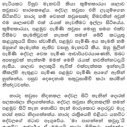
හැටියකට විසුව මැනවයි කියා කුම්භකාරයා ශාලාව
තවුසාට භාරකෙළේය. දේවල තවුසා එහි ලැගුම්ගෙන
සිටිනවිට නාරද නම් වෙනත් තවුසෙක්ද හිමවතින් අවුත්
එම ශාලාවෙහි එක් රැයක් නැවතීමට ඉල්ලා සිටියේය.
කුම්භකාරයා, පළමුව පැමිණි තවුසා මොහු සමඟ එක්ව
විසීමට කැමතිවූවත් නැතත් තමන් බේරී කටයුතු
කළයුතුයයි සිතා ස්වාමීනි, පළමුව පැමිණි අය කැමති නම්
ඔහුගේ කැමැත්ත ඇතිව වසනු මැනවයි කීය. ඔහු මුලින්
පැමිණි දේවල වෙත පැමිණ ආචාර්යවරයාණෙනි, ඔබට
අපහසුවක් නැත්නම් මමත් මෙහි රැයක් නවතින්නටදැයි
ඇසීය. ශාලාව ලොකුයි ඇවිත් එක්පැත්තක ඉන්නැයි
කීකල්හි ඇතුළට පැමිණ පළමුව පැමිණි අයගේ ඈතින්
හුන්නේය. පසුව දෙදෙනාම සතුටුසාමිචී කථා කරමින්
නින්දටවන්හ.
නාරද තවුසා නිදනකල දේවල සිටි තැනින් දොරත්
සලකාබලා නිදාගත්තේය. දේවල තවුසා නිදනකල්හි තමන්
පළමුව සිටි තැන නොසිට තැන් මාරුකොට දොරටුව මැද
හරස් අතට නිදාගත්තේය. නාරද රාත්‍රියෙහි එළියට යනවිට
දේවලගේ ජටාව පෑගුවේය. ‘මා පාගන්නේ කවුදැ’යි