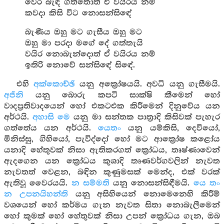
වෙර බැඳ ගත්තොත් ඒ වයිරය නම්
කවදා කිසි විට නොසන්සිඳේ
බැණීය ඔහු මට ගැසීය ඔහු මට
ඔහු මා පරදා මගේ දේ ගත්තැයි
වයිර නොබැන්දොත් ඒ වයිරය නම්
ඉතිරි නොවේ සන්සිඳේ සිඳේ.
එහි
අක්කොච්ඡි
යනු අක්‍රෝෂයයි. අවධි යනු ගැසීමයි.
අජිනි
යනු බොරු කපටි සාක්ෂි කීමෙන් හෝ
වාදප්‍රතිවාදයෙන් හෝ එකටඑක කිරීමෙන් දිනුවේය යන
අර්ථයි.
අහාසි මෙ
යනු මා සන්තක පාත්‍රාදි කිසිවක් පැහැර
ගත්තේය යන අර්ථයි.
යෙතං
යනු යම්කිසි, දෙවියෝ,
මිනිස්සු, ගිහියෝ, පැවිද්දෝ හෝ මට ආක්‍රෝෂ කළෝය
යනාදි හේතුවක් නිසා ඇතිකරගත් ක්‍රෝධය, තෘෂ්ණාවෙන්
ඇදගෙන යන ක්‍රෝධය කුශාදි තෘණවර්ගවලින් නැවත
නැවතත් වෙළන, බඳින කුණුමසක් මෙන්ද, එක් වරක්
ඇතිවූ වෛරයයි.
න සම්මති
යනු නොසන්සිඳීමයි.
යෙ තං
න උපනයිහන්ති
යනු අසිහියෙන් නොමෙනෙහි කිරීම්
වශයෙන් හෝ කර්මය ගැන නැවත සිතා නොබැලීමෙන්
හෝ කුමක් හෝ හේතුවක් නිසා උපන් ක්‍රෝධය ගැන, ඔබ