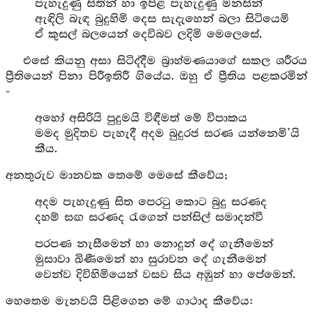
පැහැදුණු සිතින් හා ඉපිළ පැහැදුණු මනසින්
ඇඳිලි බැඳ බුදුහිමි දෙස සැදැහෙන් බලා සිටියෙමි
ඒ කුසල් බලයෙන් දෙවිබව ලදිමි මෙලෙසේ.
එසේ කියනු අසා සිටිද්දීම බ්‍රාහ්මණයාගේ සකල ශරීරය
ප්‍රීතියෙන් පිනා පිරීඉතිරී ගියේය. ඔහු ඒ ප්‍රීතිය පළකරමින්
-
අහෝ අසිරියි පුදුමයි විඳීමත් මේ විපාකය
මමද මුදිතව පැහැදී අදම බුදුරජ සරණ යන්නෙමි’යි
කීය.
අනතුරුව මානවක තෙමේ මෙසේ කීවේය;
අදම පැහැදුණු සිත පෙරටු කොට බුදු සරණද
දහම් සඟ සරණද රැගෙන් පන්සිල් සමාදන්වී
පරපණ නැසීමෙන් හා නොදුන් දේ ගැනීමෙන්
මුසාවා ඛිණීමෙන් හා සුරාවන දේ ගැනීමෙන්
වෙන්ව දිවිහිමියෙන් වසව සිය අඹුන් හා පේමෙන්.
හෙතෙම මැනවයි පිළිගෙන මේ ගාථාද කීවේය: