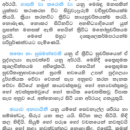
අර්ථයි.
හාසති වා කරොති වා
යනු මෙබඳු මනසකින්
යුක්තව කථාකරන විට සිවුවැදෑරුම් වචීසුචරිතයක්ම
කියයි. ක්‍රියා කරනවිට ත්‍රිවිධ කායසුචරිතයක්ම කරයි.
නොබැණ, නොකර සිටිනවිට අනභිධ්‍යාදියෙන් යුත්
ප්‍රසන්න මනසක් ඇති හෙයින් ත්‍රිවිධ මනෝසුචරිතයම
පුරයි. මෙසේ ඔහුට දශකුශලකර්මපථයන්ම
පරිපුර්ණත්වයට පැමිණෙයි.
තතො නං සුඛමන්වෙති
යනු ඒ ත්‍රිවිධ සුචරිතයෙන් ඒ
පුද්ගලයා සැපවත්වේ යනු අර්ථයි. මෙහිදී ත්‍රෛභූමක
කුශලචිත්තයම අභිප්‍රේතයි. එහෙයින් ත්‍රෛභූමක
සුචරිතානුභාවයෙන් සුගති භවයෙහි උපන් පුද්ගලයා
දුර්ගතියක වේවා වෙනත් සැප අනුභව කරන තැනක
වේවා සිටියේ නමුත් කායවස්තුකවූ හෝ අන්‍යවස්තුකවූ
හෝ අවස්තුකමවූයේ හෝ කායික චෛතසිකවූ විපාක
සැප අනුව යේ. අත්නොහැර සිටී යන අර්ථයද ගතයුතුයි.
ඡායාව අනපායිනී
යනු යම්සේ සෙවනැල්ල ශරීරය හා
සම්බන්ධද, සිරුර යන කල යයි. සිටින කල සිටියි. හිඳි
කල හිඳියි. සියුම් හෝ පරුෂ හෝ වචනයෙන් නවතුවයි
කියා හෝ තළා නවත්වන්නට නොහැකිද, එසේයි. කුමක්