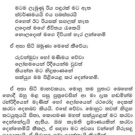
මටම ලැබුණු රිය පඳුරක් මට ඇත
ස්වර්ණමයයි එය පබස්සරයි
එහෙත් ඊට රියසක් සඟලක් නැත
ලදොත් මගේ ජීවිතය රැකෙයි
නොලදොත් මගෙ දිවියත් හැර ලන්නෙමි
ඒ අසා සිටි බමුණා මෙසේ කීවේය;
රුවන්මුවා හෝ මණිමය වේවා
ලෝහමයෙන් රිදීයෙන්ම වුවත්
කියන්න මට නිදුකාණනේ
සක්යුග මම පිළියෙළ කර දෙන්නෙමි.
ඒ අසා සිටි මානවකයා, මොහු තම පුතාට බෙහෙත්
නොදී ඔහු මළ පසු පුත්‍රවෙසින් ආ මා දැක හඬමින්ම
රන්රිදීයෙන් මැණික් හෝ ලෝහයෙන් රථරෝද දෙකක්
කරවා දෙනබව කියයි. එසේ වේවා. මොහුට තවත් නිග්‍රහ
කටයුතුයයි සිතා, කොපමණ මහත් සක්යුගළක් මට කරවා
දෙන්නේදැයි ඇසීය. ඔබ කැමති ප්‍රමාණයකින් කරවා
දෙන්නෙමියි කීකල, ඒ සඳහා මට අවශ්‍ය වන්නේ හිරුසඳු