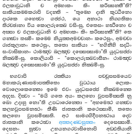
ඵලකාවුධානි
ච
අම‍්හාකං
කිං
කරිස‍්සන‍්තී
”
ති
?
සාකියකම‍්මකරාපි
වදන‍්ති
– “
තුම‍්හෙ
දානි
කුට‍්ඨිනො
දාරකෙ
ගහෙත්‍වා
ගජ‍්ජථ
,
යෙ
අනාථා
නිග‍්ගතිකා
තිරච‍්ඡානා
විය
කොලරුක‍්ඛෙ
වසිංසු
,
එතෙසං
හත්‍ථිනො
ච
අස‍්සා
ච
ඵලකාවුධානි
ච
අම‍්හාකං
කිං
කරිස‍්සන‍්තී
”
ති
?
තෙ
ගන‍්ත්‍වා
තස‍්මිං
කම‍්මෙ
නියුත‍්තඅමච‍්චානං
කථෙසුං
,
අමච‍්චා
රාජකුලානං
කථෙසුං
,
තතො
සාකියා
– “
භගිනීහි
සද‍්ධිං
සංවාසිකානං
ථාමඤ‍්ච
බලඤ‍්ච
දස‍්සෙස‍්සාමා
”
ති
යුද‍්ධසජ‍්ජා
නික‍්ඛමිංසු
.
කොලියාපි
– “
කොලරුක‍්ඛවාසීනං
ථාමඤ‍්ච
බලඤ‍්ච
දස‍්සෙස‍්සාමා
”
ති
යුද‍්ධසජ‍්ජා
නික‍්ඛමිංසු
.
භගවාපි
රත‍්තියා
පච‍්චූසසමයෙව
මහාකරුණාසමාපත‍්තිතො
වුට‍්ඨාය
ලොකං
වොලොකෙන‍්තො
ඉමෙ
එවං
යුද‍්ධසජ‍්ජෙ
නික‍්ඛමන‍්තෙ
අද‍්දස
.
දිස‍්වා
– “
මයි
ගතෙ
අයං
කලහො
වූපසමිස‍්සති
නු
ඛො
උදාහු
නො
”
ති
උපධාරෙන‍්තො
– “
අහමෙත්‍ථ
ගන‍්ත්‍වා
කලහවූපසමනත්‍ථං
තීණි
ජාතකානි
කථෙස‍්සාමි
,
තතො
කලහො
වූපසමිස‍්සති
.
අථ
සාමග‍්ගිදීපනත්‍ථාය
ද‍්වෙ
ජාතකානි
කථෙත්‍වා
අත‍්තදණ‍්ඩසුත‍්තං
දෙසෙස‍්සාමි
.
දෙසනං
සුත්‍වා
උභයනගරවාසිනොපි
අඩ‍්ඪතියානි