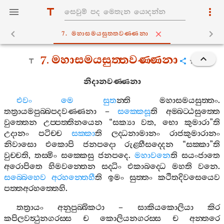
7. මහාසමයසුත‍්තවණ‍්ණනා
7.
මහාසමයසුත‍්තවණ‍්ණනා
නිදානවණ‍්ණනා
එවං
මෙ
සුත
න‍්ති
මහාසමයසුත‍්තං
.
තත්‍රායමපුබ‍්බපදවණ‍්ණනා
–
සක‍්කෙසූ
ති
අම‍්බට‍්ඨසුත‍්තෙ
වුත‍්තෙන
උප‍්පත‍්තිනයෙන
“
සක්‍යා
වත
,
භො
කුමාරා
”
ති
උදානං
පටිච‍්ච
සක‍්කා
ති
ලද‍්ධනාමානං
රාජකුමාරානං
නිවාසො
එකොපි
ජනපදො
රුළ‍්හීසද‍්දෙන
“
සක‍්කා
”
ති
වුච‍්චති
,
තස‍්මිං
සක‍්කෙසු
ජනපදෙ
.
මහාවනෙ
ති
සයංජාතෙ
අරොපිතෙ
හිමවන‍්තෙන
සද‍්ධිං
එකාබද‍්ධෙ
මහති
වනෙ
.
සබ‍්බෙහෙව
අරහන‍්තෙහී
ති
ඉමං
සුත‍්තං
කථිතදිවසෙයෙව
පත‍්තඅරහත‍්තෙහි
.
තත්‍රායං
අනුපුබ‍්බිකථා
–
සාකියකොලියා
කිර
කපිලවත්‍ථුනගරස‍්ස
ච
කොලියනගරස‍්ස
ච
අන‍්තරෙ