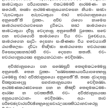
කාමධාතුයා
පරියාපන‍්නං
එකධම‍්මම‍්පි
ආරම‍්මණං
න
කරොති
,
තස‍්මා
ආරම‍්මණානුසයනවසෙන
නියමං
කත්‍වා
“
රූපධාතුයා
අරූපධාතුයා
එත්‍ථ
භවරාගානුසයො
අනුසෙතී
”
ති
වුත‍්තං
.
අපිච
රාගො
නාමෙස
කාමරාගභවරාගවසෙන
දුවිධො
.
තත්‍ථ
කාමරාගො
කාමධාතුයා
ද‍්වීසු
වෙදනාසු
අනුසෙතීති
වුත‍්තො
.
සචෙ
පන
භවරාගොපි
කාමරාගො
විය
එවං
වුච‍්චෙය්‍ය
,
කාමරාගෙන
සද‍්ධිං
දෙසනා
සංකිණ‍්ණා
විය
භවෙය්‍යාති
රාගකිලෙසං
ද‍්විධා
භින්‍දිත්‍වා
කාමරාගතො
භවරාගස‍්ස
විසෙසදස‍්සනත්‍ථම‍්පි
එවං
දෙසනා
කතාති
.
එවං
භවරාගානුසයස‍්ස
අනුසයනට‍්ඨානං
වෙදිතබ‍්බං
.
අවිජ‍්ජානුසයො
පන
සබ‍්බෙසුපි
තෙභූමකධම‍්මෙසු
අනුසෙති
.
තෙන
වුත‍්තං
“
සබ‍්බසක‍්කායපරියාපන‍්නෙසු
ධම‍්මෙසු
එත්‍ථ
අවිජ‍්ජානුසයො
අනුසෙතී
”
ති
.
තස‍්ස
ද‍්වාදසසු
චිත‍්තුප‍්පාදෙසු
සහජාතානුසයතා
වෙදිතබ‍්බා
.
ආරම‍්මණකරණවසෙන
පන
න
කිඤ‍්චි
තෙභූමකධම‍්මං
ආරබ‍්භ
න
පවත‍්තතීති
.
එවං
අවිජ‍්ජානුසයස‍්ස
අනුසයනට‍්ඨානං
වෙදිතබ‍්බං
.
අයං
තාව
පරිච‍්ඡෙදවාරපරිච‍්ඡින‍්නුද‍්දෙසවාරඋප‍්පත‍්තිට‍්ඨානවාරෙසු