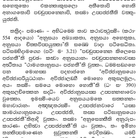
සහෙතුකො
එකන‍්තාකුසලො
අතීතොපි
හොති
අනාගතොපි
පච‍්චුප‍්පන‍්නොපි
,
තස‍්මා
උප‍්පජ‍්ජතීති
වත‍්තුං
යුජ‍්ජති
.
තත්‍රිදං
පමාණං
–
අභිධම‍්මෙ
තාව
කථාවත්‍ථුස‍්මිං
(
කථා
·
554
ආදයො
) “
අනුසයා
අබ්‍යාකතා
,
අනුසයා
අහෙතුකා
,
අනුසයා
චිත‍්තවිප‍්පයුත‍්තා
”
ති
සබ‍්බෙ
වාදා
පටිසෙධිතා
.
පටිසම‍්භිදාමග‍්ගෙ
(
පටි
·
ම
· 3.21) “
පච‍්චුප‍්පන‍්නෙ
කිලෙසෙ
පජහතී
”
ති
පුච‍්ඡං
කත්‍වා
අනුසයානං
පච‍්චුප‍්පන‍්නභාවස‍්ස
අත්‍ථිතාය
“
ථාමගතානුසයං
පජහතී
”
ති
වුත‍්තං
.
ධම‍්මසඞ‍්ගහෙ
පන
මොහස‍්ස
පදභාජනෙ
“
අවිජ‍්ජානුසයො
අවිජ‍්ජාපරියුට‍්ඨානං
අවිජ‍්ජාලඞ‍්ගී
මොහො
අකුසලමූලං
,
අයං
තස‍්මිං
සමයෙ
මොහො
හොතී
”
ති
(
ධ
·
ස
· 390)
අකුසලචිත‍්තෙන
සද‍්ධිං
අවිජ‍්ජානුසයස‍්ස
උප‍්පන‍්නභාවො
වුත‍්තො
.
ඉමස‍්මිංයෙව
අනුසයයමකෙ
සත‍්තන‍්නං
මහාවාරානං
අඤ‍්ඤතරස‍්මිං
උප‍්පජ‍්ජනවාරෙ
“
යස‍්ස
කාමරාගානුසයො
උප‍්පජ‍්ජති
,
තස‍්ස
පටිඝානුසයො
උප‍්පජ‍්ජතී
”
තිආදි
වුත‍්තං
.
තස‍්මා
“
අනුසෙන‍්තීති
අනුරූපං
කාරණං
ලභිත්‍වා
උප‍්පජ‍්ජන‍්තී
”
ති
යං
වුත‍්තං
,
තං
ඉමිනා
තන‍්තිප‍්පමාණෙන
සුවුත‍්තන‍්ති
වෙදිතබ‍්බං
.
යම‍්පි