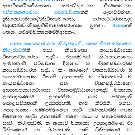
අප‍්පටිසන්‍ධිකචිත‍්තෙන
සමඞ‍්ගීභූතානං
ඛීණාසවානං
.
අවිතක‍්කඅවිචාරං
පච‍්ඡිමචිත‍්ත
න‍්ති
රූපාවචරානං
දුතියජ‍්ඣානිකාදිචුතිචිත‍්තවසෙන
,
අරූපාවචරානඤ‍්ච
චතුත්‍ථජ‍්ඣානිකචුතිචිත‍්තවසෙනෙතං
වුත‍්තං
.
තෙස
න‍්ති
තෙසං
පච‍්ඡිමචිත‍්තසමඞ‍්ගීආදීනං
.
යස‍්ස
කායසඞ‍්ඛාරො
නිරුජ‍්ඣති
,
තස‍්ස
චිත‍්තසඞ‍්ඛාරො
නිරුජ‍්ඣතී
ති
එත්‍ථ
නියමතො
කායසඞ‍්ඛාරස‍්ස
චිත‍්තසඞ‍්ඛාරෙන
සද‍්ධිං
එකක‍්ඛණෙ
නිරුජ‍්ඣනතො
ආමන‍්තාති
පටිවචනං
දින‍්නං
.
න
චිත‍්තසඞ‍්ඛාරස‍්ස
කායසඞ‍්ඛාරෙන
සද‍්ධිං
.
කිං
කාරණා
?
චිත‍්තසඞ‍්ඛාරො
හි
කායසඞ‍්ඛාරෙන
විනාපි
උප‍්පජ‍්ජති
ච
නිරුජ‍්ඣති
ච
.
කායසඞ‍්ඛාරො
පන
චිත‍්තසමුට‍්ඨානො
අස‍්සාසපස‍්සාසවාතො
.
චිත‍්තසමුට‍්ඨානරූපඤ‍්ච
චිත‍්තස‍්ස
උප‍්පාදක‍්ඛණෙ
උප‍්පජ‍්ජිත්‍වා
යාව
අඤ‍්ඤානි
සොළසචිත‍්තානි
උප‍්පජ‍්ජන‍්ති
,
තාව
තිට‍්ඨති
.
තෙසං
සොළසන‍්නං
සබ‍්බපච‍්ඡිමෙන
සද‍්ධිං
නිරුජ‍්ඣතීති
යෙන
චිත‍්තෙන
සද‍්ධිං
උප‍්පජ‍්ජති
,
තතො
පට‍්ඨාය
සත‍්තරසමෙන
සද‍්ධිං
නිරුජ‍්ඣති
.
න
කස‍්සචි
චිත‍්තස‍්ස
උප‍්පාදක‍්ඛණෙ
වා
ඨිතික‍්ඛණෙ
වා
නිරුජ‍්ඣති
,
නාපි
ඨිතික‍්ඛණෙ
වා