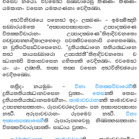
එසෙව
නයො
.
එවමෙත්‍ථ
සබ‍්බවාරෙසු
තිණ‍්ණං
තිණ‍්ණං
යමකානං
වසෙන
යමකගණනා
වෙදිතබ‍්බා
.
අත්‍ථවිනිච‍්ඡයෙ
පනෙත්‍ථ
ඉදං
ලක‍්ඛණං
–
ඉමස‍්මිඤ‍්හි
සඞ‍්ඛාරයමකෙ
“
අස‍්සාසපස‍්සාසානං
උප‍්පාදක‍්ඛණෙ
විතක‍්කවිචාරානං
උප‍්පාදක‍්ඛණෙ
”
තිආදිවචනතො
පච‍්චුප‍්පන‍්නාදිකාලභෙදො
පවත‍්තිවසෙනාපි
ගහෙතබ‍්බො
,
න
චුතිපටිසන්‍ධිවසෙනෙව
. “
දුතියජ‍්ඣානෙ
තතියජ‍්ඣානෙ
තත්‍ථ
කායසඞ‍්ඛාරො
උප‍්පජ‍්ජතී
”
තිආදිවචනතො
ච
ඣානම‍්පි
ඔකාසවසෙන
ගහිතන‍්ති
වෙදිතබ‍්බං
.
එවමෙත්‍ථ
යං
යං
ලබ‍්භති
,
තස‍්ස
තස‍්ස
වසෙන
අත්‍ථවිනිච‍්ඡයො
වෙදිතබ‍්බො
.
තත්‍රිදං
නයමුඛං
–
විනා
විතක‍්කවිචාරෙහී
ති
දුතියතතියජ‍්ඣානවසෙන
වුත‍්තං
.
තෙස
න‍්ති
තෙසං
දුතියතතියජ‍්ඣානසමඞ‍්ගීනං
.
කාමාවචරාන
න‍්ති
කාමාවචරෙ
උප‍්පන‍්නසත‍්තානං
.
රූපාවචරදෙවානං
පන
අස‍්සාසපස‍්සාසා
නත්‍ථි
.
අරූපාවචරානං
රූපමෙව
නත්‍ථි
.
විනා
අස‍්සාසපස‍්සාසෙහී
ති
රූපාරූපභවෙසු
නිබ‍්බත‍්තසත‍්තානං
විතක‍්කවිචාරුප‍්පත‍්තිං
සන්‍ධාය
වුත‍්තං
.