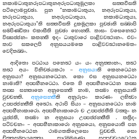
නකාමධාතුනරූපධාතුනඅරූපධාතුමූලකා
සත‍්තවීසති
පටිලොමපුච‍්ඡා
.
පුන
“
නකාමධාතුයා
,
නඅරූපධාතුයා
,
නරූපධාතුයා
,
නඅරූපධාතුයා
,
නකාමධාතුයා
,
නඅරූපධාතුයා
”
ති
සත‍්තවීසති
දුකමූලකා
පුච‍්ඡාති
සබ‍්බාපි
සම‍්පිණ‍්ඩිතා
එකාසීති
පුච‍්ඡා
හොන‍්ති
.
තාසං
වසෙනෙත්‍ථ
විස‍්සජ‍්ජනං
කතන‍්ති
ඉදං
ධාතුවාරෙ
පාළිවවත්‍ථානං
.
එවං
තාව
සකලෙපි
අනුසයයමකෙ
පාළිවවත්‍ථානමෙතං
වෙදිතබ‍්බං
.
ආදිතො
පට‍්ඨාය
පනෙත්‍ථ
යං
යං
අනුත‍්තානං
,
තත්‍ථ
තත්‍ථ
අයං
විනිච‍්ඡයකථා
–
අනුසයා
ති
කෙනට‍්ඨෙන
අනුසයා
?
අනුසයනට‍්ඨෙන
.
කො
එස
අනුසයනට‍්ඨො
නාමාති
?
අප‍්පහීනට‍්ඨො
.
එතෙ
හි
අප‍්පහීනට‍්ඨෙන
තස‍්ස
තස‍්ස
සන‍්තානෙ
අනුසෙන‍්ති
නාම
,
තස‍්මා
අනුසයාති
වුච‍්චන‍්ති
.
අනුසෙන‍්තී
ති
අනුරූපං
කාරණං
ලභිත්‍වා
උප‍්පජ‍්ජන‍්තීති
අත්‍ථො
.
අථාපි
සියා
–
අනුසයනට‍්ඨො
නාම
අප‍්පහීනාකාරො
.
අප‍්පහීනාකාරො
ච
උප‍්පජ‍්ජතීති
වත‍්තුං
න
යුජ‍්ජති
,
තස‍්මා
න
අනුසයා
උප‍්පජ‍්ජන‍්තීති
.
තත්‍රිදං
පටිවචනං
–
අප‍්පහීනාකාරො
අනුසයො
,
අනුසයොති
පන
අප‍්පහීනට‍්ඨෙන
ථාමගතකිලෙසො
වුච‍්චති
.
සො
චිත‍්තසම‍්පයුත‍්තො
සාරම‍්මණො
සප‍්පච‍්චයට‍්ඨෙන