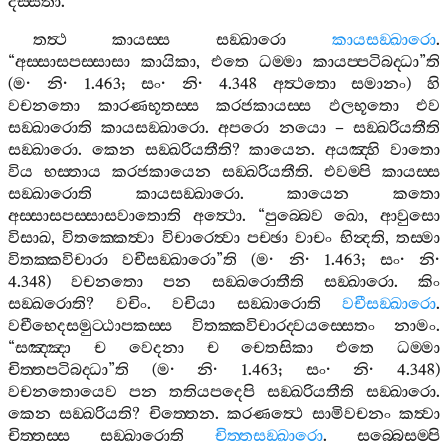
දස‍්සිතා
.
තත්‍ථ
කායස‍්ස
සඞ‍්ඛාරො
කායසඞ‍්ඛාරො
.
“
අස‍්සාසපස‍්සාසා
කායිකා
,
එතෙ
ධම‍්මා
කායප‍්පටිබද‍්ධා
”
ති
(
ම
·
නි
· 1.463;
සං
·
නි
· 4.348
අත්‍ථතො
සමානං
)
හි
වචනතො
කාරණභූතස‍්ස
කරජකායස‍්ස
ඵලභූතො
එව
සඞ‍්ඛාරොති
කායසඞ‍්ඛාරො
.
අපරො
නයො
–
සඞ‍්ඛරියතීති
සඞ‍්ඛාරො
.
කෙන
සඞ‍්ඛරියතීති
?
කායෙන
.
අයඤ‍්හි
වාතො
විය
භස‍්තාය
කරජකායෙන
සඞ‍්ඛරියතීති
.
එවම‍්පි
කායස‍්ස
සඞ‍්ඛාරොති
කායසඞ‍්ඛාරො
.
කායෙන
කතො
අස‍්සාසපස‍්සාසවාතොති
අත්‍ථො
. “
පුබ‍්බෙව
ඛො
,
ආවුසො
විසාඛ
,
විතක‍්කෙත්‍වා
විචාරෙත්‍වා
පච‍්ඡා
වාචං
භින්‍දති
,
තස‍්මා
විතක‍්කවිචාරා
වචීසඞ‍්ඛාරො
”
ති
(
ම
·
නි
· 1.463;
සං
·
නි
·
4.348)
වචනතො
පන
සඞ‍්ඛරොතීති
සඞ‍්ඛාරො
.
කිං
සඞ‍්ඛරොති
?
වචිං
.
වචියා
සඞ‍්ඛාරොති
වචීසඞ‍්ඛාරො
.
වචීභෙදසමුට‍්ඨාපකස‍්ස
විතක‍්කවිචාරද‍්වයස‍්සෙතං
නාමං
.
“
සඤ‍්ඤා
ච
වෙදනා
ච
චෙතසිකා
එතෙ
ධම‍්මා
චිත‍්තපටිබද‍්ධා
”
ති
(
ම
·
නි
· 1.463;
සං
·
නි
· 4.348)
වචනතොයෙව
පන
තතියපදෙපි
සඞ‍්ඛරියතීති
සඞ‍්ඛාරො
.
කෙන
සඞ‍්ඛරියති
?
චිත‍්තෙන
.
කරණත්‍ථෙ
සාමිවචනං
කත්‍වා
චිත‍්තස‍්ස
සඞ‍්ඛාරොති
චිත‍්තසඞ‍්ඛාරො
.
සබ‍්බෙසම‍්පි