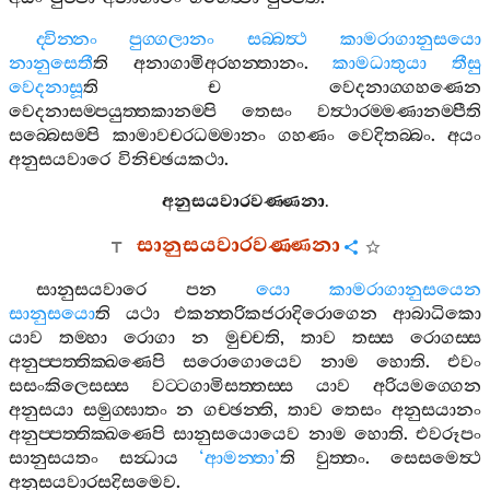
ද‍්වින‍්නං
පුග‍්ගලානං
සබ‍්බත්‍ථ
කාමරාගානුසයො
නානුසෙතී
ති
අනාගාමිඅරහන‍්තානං
.
කාමධාතුයා
තීසු
වෙදනාසූ
ති
ච
වෙදනාග‍්ගහණෙන
වෙදනාසම‍්පයුත‍්තකානම‍්පි
තෙසං
වත්‍ථාරම‍්මණානම‍්පීති
සබ‍්බෙසම‍්පි
කාමාවචරධම‍්මානං
ගහණං
වෙදිතබ‍්බං
.
අයං
අනුසයවාරෙ
විනිච‍්ඡයකථා
.
අනුසයවාරවණ‍්ණනා
.
සානුසයවාරවණ‍්ණනා
සානුසයවාරෙ
පන
යො
කාමරාගානුසයෙන
සානුසයො
ති
යථා
එකන‍්තරිකජරාදිරොගෙන
ආබාධිකො
යාව
තම‍්හා
රොගා
න
මුච‍්චති
,
තාව
තස‍්ස
රොගස‍්ස
අනුප‍්පත‍්තික‍්ඛණෙපි
සරොගොයෙව
නාම
හොති
.
එවං
සසංකිලෙසස‍්ස
වට‍්ටගාමිසත‍්තස‍්ස
යාව
අරියමග‍්ගෙන
අනුසයා
සමුග‍්ඝාතං
න
ගච‍්ඡන‍්ති
,
තාව
තෙසං
අනුසයානං
අනුප‍්පත‍්තික‍්ඛණෙපි
සානුසයොයෙව
නාම
හොති
.
එවරූපං
සානුසයතං
සන්‍ධාය
‘
ආමන‍්තා
’
ති
වුත‍්තං
.
සෙසමෙත්‍ථ
අනුසයවාරසදිසමෙව
.