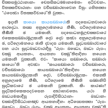
චිත‍්තසමුට‍්ඨානානං
චෙතසිකධම‍්මානමෙතං
අධිවචනං
.
විතක‍්කවිචාරානං
පන
වචීසඞ‍්ඛාරභාවෙන
විසුං
ගහිතත‍්තා
“
ඨපෙත්‍වා
විතක‍්කවිචාරෙ
”
ති
වුත‍්තං
.
ඉදානි
කායො
කායසඞ‍්ඛාරො
ති
පදසොධනවාරො
ආරද‍්ධො
.
තස‍්ස
අනුලොමනයෙ
තීණි
,
පටිලොමනයෙ
තීණීති
ඡ
යමකානි
.
පදසොධනමූලචක‍්කවාරෙ
එකෙකසඞ‍්ඛාරමූලකානි
ද‍්වෙ
ද‍්වෙ
කත්‍වා
අනුලොමනයෙ
ඡ
,
පටිලොමනයෙ
ඡාති
ද‍්වාදස
යමකානි
.
සුද‍්ධසඞ‍්ඛාරවාරෙ
පන
යථා
සුද‍්ධඛන්‍ධවාරාදීසු
“
රූපං
ඛන්‍ධො
,
ඛන්‍ධා
රූපං
;
චක‍්ඛු
ආයතනං
,
ආයතනා
චක‍්ඛූ
”
තිආදිනා
නයෙන
යමකානි
වුත‍්තානි
.
එවං
“
කායො
සඞ‍්ඛාරො
,
සඞ‍්ඛාරා
කායො
”
ති
අවත්‍වා
“
කායසඞ‍්ඛාරො
වචීසඞ‍්ඛාරො
,
වචීසඞ‍්ඛාරො
කායසඞ‍්ඛාරො
”
තිආදිනා
නයෙන
කායසඞ‍්ඛාරමූලකානි
ද‍්වෙ
,
වචීසඞ‍්ඛාරමූලකං
එකන‍්ති
අනුලොමෙ
තීණි
,
පටිලොමෙ
තීණීති
සබ‍්බානිපි
සුද‍්ධිකවාරෙ
ඡ
යමකානි
වුත‍්තානි
.
කිං
කාරණා
?
සුද‍්ධිකඑකෙකපදවසෙන
අත්‍ථාභාවතො
.
යථා
හි
ඛන්‍ධයමකාදීසු
රූපාදිවිසිට‍්ඨානං
ඛන්‍ධානං
චක‍්ඛාදිවිසිට‍්ඨානඤ‍්ච
ආයතනාදීනං
අධිප‍්පෙතත‍්තා
“
රූපං
ඛන්‍ධො
,
ඛන්‍ධා
රූපං
,
චක‍්ඛු
ආයතනං
,
ආයතනා
චක‍්ඛූ
”
ති