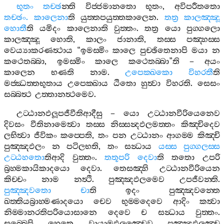
භූතං
තච‍්ඡ
න‍්ති
විජ‍්ජමානතො
භූතං
,
අවිපරීතතො
තච‍්ඡං
.
කාලෙනා
ති
යුත‍්තපයුත‍්තකාලෙන
.
තත්‍ර
කාලඤ‍්ඤූ
හොතී
ති
යමිදං
කාලෙනාති
වුත‍්තං
.
තත්‍ර
යො
පුග‍්ගලො
කාලඤ‍්ඤූ
හොති
,
කාලං
ජානාති
,
තස‍්ස
පඤ‍්හස‍්ස
වෙය්‍යාකරණත්‍ථාය
“
ඉමස‍්මිං
කාලෙ
පුච‍්ඡිතෙනාපි
මයා
න
කථෙතබ‍්බා
,
ඉමස‍්මිං
කාලෙ
කථෙතබ‍්බා
”
ති
–
අයං
කාලෙන
භණති
නාම
.
උපෙක‍්ඛකො
විහරතී
ති
මජ‍්ඣත‍්තභූතාය
උපෙක‍්ඛාය
ඨිතො
හුත්‍වා
විහරති
.
සෙසං
සබ‍්බත්‍ථ
උත‍්තානත්‍ථමෙව
.
උට‍්ඨානඵලූපජීවීතිආදීසු
–
යො
උට‍්ඨානවීරියෙනෙව
දිවසං
වීතිනාමෙත්‍වා
තස‍්ස
නිස‍්සන්‍දඵලමත‍්තං
කිඤ‍්චිදෙව
ලභිත්‍වා
ජීවිකං
කප‍්පෙති
,
තං
පන
උට‍්ඨානං
ආගම‍්ම
කිඤ‍්චි
පුඤ‍්ඤඵලං
න
පටිලභති
,
තං
සන්‍ධාය
යස‍්ස
පුග‍්ගලස‍්ස
උට‍්ඨහතො
තිආදි
වුත‍්තං
.
තතූපරි
දෙවා
ති
තතො
උපරි
බ්‍රහ‍්මකායිකාදයො
දෙවා
.
තෙසඤ‍්හි
උට‍්ඨානවීරියෙන
කිච‍්චං
නාම
නත්‍ථි
.
පුඤ‍්ඤඵලමෙව
උපජීවන‍්ති
.
පුඤ‍්ඤවතො
චා
ති
ඉදං
පුඤ‍්ඤවන‍්තෙ
ඛත‍්තියබ්‍රාහ‍්මණාදයො
චෙව
භුම‍්මදෙවෙ
ආදිං
කත්‍වා
නිම‍්මානරතිපරියොසානෙ
දෙවෙ
ච
සන්‍ධාය
වුත‍්තං
.
සබ‍්බෙපි
හෙතෙ
වායාමඵලඤ‍්චෙව
පුඤ‍්ඤඵලඤ‍්ච