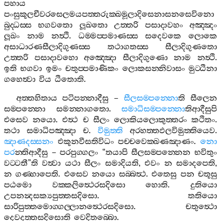
පහාය
පංසුකූලචීවරසෙලමයපත‍්තරුක‍්ඛමූලාදිසෙනාසනසෙවිනො
බුද‍්ධස‍්ස
භගවතො
ලූඛතො
උත‍්තරි
පසාදාවහං
අඤ‍්ඤං
ලූඛං
නාම
නත්‍ථි
.
ධම‍්මප‍්පමාණස‍්ස
සදෙවකෙ
ලොකෙ
අසාධාරණසීලාදිගුණස‍්ස
තථාගතස‍්ස
සීලාදිගුණතො
උත‍්තරි
පසාදාවහො
අඤ‍්ඤො
සීලාදිගුණො
නාම
නත්‍ථි
.
ඉති
භගවා
ඉමං
චතුප‍්පමාණිකං
ලොකසන‍්නිවාසං
මුට‍්ඨිනා
ගහෙත්‍වා
විය
ඨිතොති
.
අත‍්තහිතාය
පටිපන‍්නාදීසු
–
සීලසම‍්පන‍්නො
ති
සීලෙන
සම‍්පන‍්නො
සමන‍්නාගතො
.
සමාධිසම‍්පන‍්නො
තිආදීසුපි
එසෙව
නයො
.
එත්‍ථ
ච
සීලං
ලොකියලොකුත‍්තරං
කථිතං
.
තථා
සමාධිපඤ‍්ඤා
ච
.
විමුත‍්ති
අරහත‍්තඵලවිමුත‍්තියෙව
.
ඤාණදස‍්සනං
එකූනවීසතිවිධං
පච‍්චවෙක‍්ඛණඤාණං
.
නො
පර
න‍්තිආදීසු
–
පරපුග‍්ගලං
“
තයාපි
සීලසම‍්පන‍්නෙන
භවිතුං
වට‍්ටතී
”
ති
වත්‍වා
යථා
සීලං
සමාදියති
,
එවං
න
සමාදපෙති
,
න
ගණ‍්හාපෙති
.
එසෙව
නයො
සබ‍්බත්‍ථ
.
එතෙසු
පන
චතූසු
පඨමො
වක‍්කලිත්‍ථෙරසදිසො
හොති
.
දුතියො
උපනන්‍දසක්‍යපුත‍්තසදිසො
.
තතියො
සාරිපුත‍්තමොග‍්ගල‍්ලානත්‍ථෙරසදිසො
.
චතුත්‍ථො
දෙවදත‍්තසදිසොති
වෙදිතබ‍්බො
.