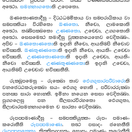
පොක‍්ඛරං
වුච‍්චති
සරීරං
.
තස‍්ස
වණ‍්ණසම‍්පත‍්තියාති
අත්‍ථො
.
සමන‍්නාගතො
ති
උපෙතො
.
ඔණතොණතාදීසු
–
දිට‍්ඨධම‍්මිකාය
වා
සම‍්පරායිකාය
වා
සම‍්පත‍්තියා
විරහිතො
ඔණතො
.
නීචො
,
ලාමකොති
අත්‍ථො
.
තබ‍්බිපක‍්ඛතො
උණ‍්ණතො
.
උච‍්චො
,
උග‍්ගතොති
අත්‍ථො
.
සෙසමෙත්‍ථ
තමාදීසු
වුත‍්තනයෙනෙව
වෙදිතබ‍්බං
.
අපිච
–
ඔණතොණතො
ති
ඉදානි
නීචො
,
ආයතිම‍්පි
නීචොව
භවිස‍්සති
.
ඔණතුණ‍්ණතො
ති
ඉදානි
නීචො
,
ආයතිං
උච‍්චො
භවිස‍්සති
.
උණ‍්ණතොණතො
ති
ඉදානි
උච‍්චො
,
ආයතිං
නීචො
භවිස‍්සති
.
උණ‍්ණතුණ‍්ණතො
ති
ඉදානි
උච‍්චො
,
ආයතිම‍්පි
උච‍්චොව
භවිස‍්සතීති
.
රුක‍්ඛූපමෙසු
–
රුක‍්ඛො
තාව
ඵෙග‍්ගුසාරපරිවාරො
ති
වනජෙට‍්ඨකරුක‍්ඛො
සයං
ඵෙග‍්ගු
හොති
,
පරිවාරරුක‍්ඛා
පනස‍්ස
සාරා
හොන‍්ති
.
ඉමිනා
නයෙන
සෙසා
වෙදිතබ‍්බා
.
පුග‍්ගලෙසු
පන
සීලසාරවිරහතො
ඵෙග‍්ගුතා
,
සීලාචාරසමන‍්නාගමෙන
ච
සාරතා
වෙදිතබ‍්බා
.
රූපප‍්පමාණාදීසු
–
සම‍්පත‍්තියුත‍්තං
රූපං
පමාණං
කරොතීති
රූපප‍්පමාණො
.
තත්‍ථ
පසාදං
ජනෙතීති
රූපප‍්පසන‍්නො
.
කිත‍්තිසද‍්දභූතං
ඝොසං
පමාණං
කරොතීති