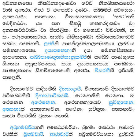
අවත‍්තනතො
නික‍්ඛිත‍්තදණ‍්ඩො
චෙව
නික‍්ඛිත‍්තසත්‍ථො
චාති
අත්‍ථො
.
එත්‍ථ
ච
ඨපෙත්‍වා
දණ‍්ඩං
,
සබ‍්බම‍්පි
අවසෙසං
උපකරණං
සත‍්තානං
විනාසනභාවතො
‘
සත්‍ථ
’
න‍්ති
වෙදිතබ‍්බං
.
යං
පන
භික‍්ඛූ
කත‍්තරදණ‍්ඩං
වා
දන‍්තකට‍්ඨවාසිං
වා
පිප‍්ඵලිකං
වා
ගහෙත්‍වා
විචරන‍්ති
,
න
තං
පරූපඝාතත්‍ථාය
.
තස‍්මා
නිහිතදණ‍්ඩා
නිහිතසත්‍ථාත්‍වෙව
සඞ‍්ඛං
ගච‍්ඡන‍්ති
.
ලජ‍්ජී
ති
පාපජිගුච‍්ඡනලක‍්ඛණාය
ලජ‍්ජාය
සමන‍්නාගතො
.
දයාපන‍්නො
ති
දයං
මෙත‍්තචිත‍්තතං
ආපන‍්නො
.
සබ‍්බපාණභූතහිතානුකම‍්පී
ති
සබ‍්බෙ
පාණභූතෙ
හිතෙන
අනුකම‍්පකො
.
තාය
දයාපන‍්නතාය
සබ‍්බෙසං
පාණභූතානං
හිතචිත‍්තකොති
අත්‍ථො
.
විහරතී
ති
ඉරියති
,
පාලෙති
.
දින‍්නමෙව
ආදියතීති
දින‍්නාදායී
.
චිත‍්තෙනපි
දින‍්නමෙව
පටිකඞ‍්ඛතීති
දින‍්නපාටිකඞ‍්ඛී
.
ථෙනෙතීති
ථෙනො
.
න
ථෙනෙන
අථෙනෙන
.
අථෙනත‍්තායෙව
සුචිභූතෙන
.
අත‍්තනා
ති
අත‍්තභාවෙන
.
අථෙනං
සුචිභූතං
අත‍්තභාවං
කත්‍වා
විහරතීති
වුත‍්තං
හොති
.
අබ්‍රහ‍්මචරිය
න‍්ති
අසෙට‍්ඨචරියං
.
බ්‍රහ‍්මං
සෙට‍්ඨං
ආචාරං
චරතීති
බ්‍රහ‍්මචාරී
.
ආරාචාරී
ති
අබ්‍රහ‍්මචරියතො
දූරචාරී
.