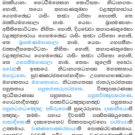
ඛත‍්තියානං
හෙට‍්ඨිමන‍්තෙන
කොටිසතං
නිධානගතං
හොති
,
තයො
කහාපණකුම‍්භා
වළඤ‍්ජනත්‍ථාය
ගෙහමජ‍්ඣෙ
රාසිං
කත්‍වා
ඨපිතා
හොන‍්ති
,
තෙ
ඛත‍්තියමහාසාලා
නාම
.
යෙසං
බ්‍රාහ‍්මණානං
අසීතිකොටිධනං
නිහිතං
හොති
,
දියඩ‍්ඪො
කහාපණකුම‍්භො
වළඤ‍්ජනත්‍ථාය
ගෙහමජ‍්ඣෙ
රාසිං
කත්‍වා
ඨපිතො
හොති
,
තෙ
බ්‍රාහ‍්මණමහාසාලා
නාම
.
යෙසං
ගහපතීනං
චත‍්තාලීසකොටිධනං
නිහිතං
හොති
,
කහාපණකුම‍්භො
වළඤ‍්ජත්‍ථාය
ගෙහමජ‍්ඣෙ
රාසිං
කත්‍වා
ඨපිතො
හොති
,
තෙ
ගහපතිමහාසාලා
නාම
.
තෙසං
කුලෙති
අත්‍ථො
.
අඩ‍්ඪෙ
ති
ඉස‍්සරෙ
.
නිධානගතධනස‍්ස
මහන‍්තතාය
මහද‍්ධනෙ
.
සුවණ‍්ණරජතභාජනාදීනං
උපභොගභණ‍්ඩානං
මහන‍්තතාය
මහාභොගෙ
.
නිධානගතස‍්ස
ජාතරූපරජතස‍්ස
පහූතතාය
පහූතජාතරූපරජතෙ
.
විත‍්තූපකරණස‍්ස
තුට‍්ඨිකරණස‍්ස
පහූතතාය
පහූතවිත‍්තූපකරණෙ
.
ගොධනාදීනඤ‍්ච
සත‍්තවිධධඤ‍්ඤානඤ‍්ච
පහූතතාය
පහූතධනධඤ‍්ඤෙ
.
අභිරූපො
ති
සුන්‍දරරූපො
.
දස‍්සනීයො
ති
අඤ‍්ඤං
කම‍්මං
පහාය
දිවසම‍්පි
පස‍්සිතබ‍්බයුත‍්තො
.
පාසාදිකො
ති
දස‍්සනෙනෙව
චිත‍්තපසාදාවහො
.
පරමායා
ති
උත‍්තමාය
.
වණ‍්ණපොක‍්ඛරතායා
ති
පොක‍්ඛරවණ‍්ණතාය
.