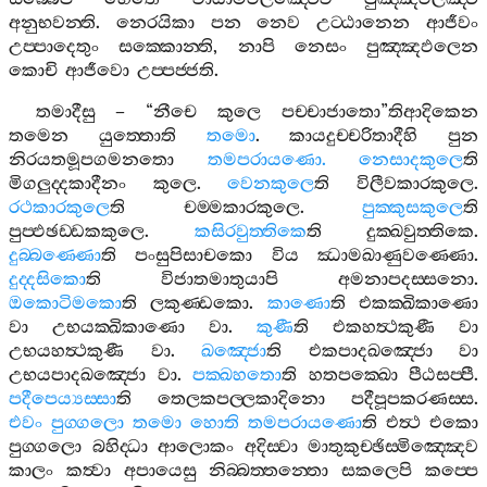
අනුභවන‍්ති
.
නෙරයිකා
පන
නෙව
උට‍්ඨානෙන
ආජීවං
උප‍්පාදෙතුං
සක‍්කොන‍්ති
,
නාපි
නෙසං
පුඤ‍්ඤඵලෙන
කොචි
ආජීවො
උප‍්පජ‍්ජති
.
තමාදීසු
– “
නීචෙ
කුලෙ
පච‍්චාජාතො
”
තිආදිකෙන
තමෙන
යුත‍්තොති
තමො
.
කායදුච‍්චරිතාදීහි
පුන
නිරයතමූපගමනතො
තමපරායණො
.
නෙසාදකුලෙ
ති
මිගලුද‍්දකාදීනං
කුලෙ
.
වෙනකුලෙ
ති
විලීවකාරකුලෙ
.
රථකාරකුලෙ
ති
චම‍්මකාරකුලෙ
.
පුක‍්කුසකුලෙ
ති
පුප‍්ඵඡඩ‍්ඩකකුලෙ
.
කසිරවුත‍්තිකෙ
ති
දුක‍්ඛවුත‍්තිකෙ
.
දුබ‍්බණ‍්ණො
ති
පංසුපිසාචකො
විය
ඣාමඛාණුවණ‍්ණො
.
දුද‍්දසිකො
ති
විජාතමාතුයාපි
අමනාපදස‍්සනො
.
ඔකොටිමකො
ති
ලකුණ‍්ඩකො
.
කාණො
ති
එකක‍්ඛිකාණො
වා
උභයක‍්ඛිකාණො
වා
.
කුණී
ති
එකහත්‍ථකුණී
වා
උභයහත්‍ථකුණී
වා
.
ඛඤ‍්ජො
ති
එකපාදඛඤ‍්ජො
වා
උභයපාදඛඤ‍්ජො
වා
.
පක‍්ඛහතො
ති
හතපක‍්ඛො
පීඨසප‍්පී
.
පදීපෙය්‍යස‍්සා
ති
තෙලකපල‍්ලකාදිනො
පදීපූපකරණස‍්ස
.
එවං
පුග‍්ගලො
තමො
හොති
තමපරායණො
ති
එත්‍ථ
එකො
පුග‍්ගලො
බහිද‍්ධා
ආලොකං
අදිස‍්වා
මාතුකුච‍්ඡිස‍්මිඤ‍්ඤෙව
කාලං
කත්‍වා
අපායෙසු
නිබ‍්බත‍්තන‍්තො
සකලෙපි
කප‍්පෙ