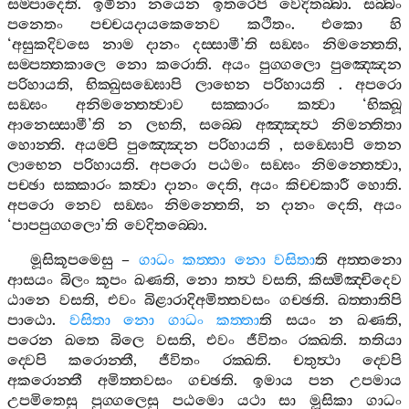
සම‍්පාදෙති
.
ඉමිනා
නයෙන
ඉතරෙපි
වෙදිතබ‍්බා
.
සබ‍්බං
පනෙතං
පච‍්චයදායකෙනෙව
කථිතං
.
එකො
හි
‘
අසුකදිවසෙ
නාම
දානං
දස‍්සාමී
’
ති
සඞ‍්ඝං
නිමන‍්තෙති
,
සම‍්පත‍්තකාලෙ
නො
කරොති
.
අයං
පුග‍්ගලො
පුඤ‍්ඤෙන
පරිහායති
,
භික‍්ඛුසඞ‍්ඝොපි
ලාභෙන
පරිහායති
.
අපරො
සඞ‍්ඝං
අනිමන‍්තෙත්‍වාව
සක‍්කාරං
කත්‍වා
‘
භික‍්ඛූ
ආනෙස‍්සාමී
’
ති
න
ලභති
,
සබ‍්බෙ
අඤ‍්ඤත්‍ථ
නිමන‍්තිතා
හොන‍්ති
.
අයම‍්පි
පුඤ‍්ඤෙන
පරිහායති
,
සඞ‍්ඝොපි
තෙන
ලාභෙන
පරිහායති
.
අපරො
පඨමං
සඞ‍්ඝං
නිමන‍්තෙත්‍වා
,
පච‍්ඡා
සක‍්කාරං
කත්‍වා
දානං
දෙති
,
අයං
කිච‍්චකාරී
හොති
.
අපරො
නෙව
සඞ‍්ඝං
නිමන‍්තෙති
,
න
දානං
දෙති
,
අයං
‘
පාපපුග‍්ගලො
’
ති
වෙදිතබ‍්බො
.
මූසිකූපමෙසු
–
ගාධං
කත‍්තා
නො
වසිතා
ති
අත‍්තනො
ආසයං
බිලං
කූපං
ඛණති
,
නො
තත්‍ථ
වසති
,
කිස‍්මිඤ‍්චිදෙව
ඨානෙ
වසති
,
එවං
බිළාරාදිඅමිත‍්තවසං
ගච‍්ඡති
.
ඛත‍්තාතිපි
පාඨො
.
වසිතා
නො
ගාධං
කත‍්තා
ති
සයං
න
ඛණති
,
පරෙන
ඛතෙ
බිලෙ
වසති
,
එවං
ජීවිතං
රක‍්ඛති
.
තතියා
ද‍්වෙපි
කරොන‍්තී
,
ජීවිතං
රක‍්ඛති
.
චතුත්‍ථා
ද‍්වෙපි
අකරොන‍්තී
අමිත‍්තවසං
ගච‍්ඡති
.
ඉමාය
පන
උපමාය
උපමිතෙසු
පුග‍්ගලෙසු
පඨමො
යථා
සා
මූසිකා
ගාධං