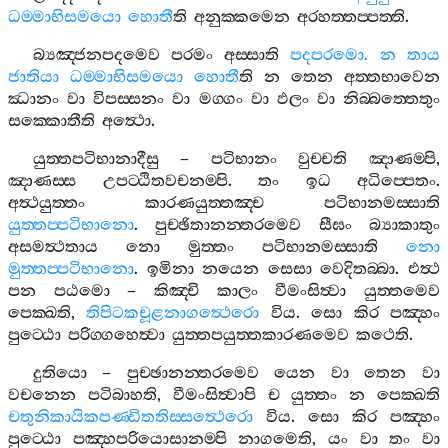
ධම‍්මාභිසමයො
හොතී
ති
අනුක‍්කමෙන
අරහත‍්තප‍්පත‍්ති
.
බ්‍යඤ‍්ජනපදමෙව
පරමං
අස‍්සාති
පදපරමො
.
න
තාය
ජාතියා
ධම‍්මාභිසමයො
හොතී
ති
න
තෙන
අත‍්තභාවෙන
ඣානං
වා
විපස‍්සනං
වා
මග‍්ගං
වා
ඵලං
වා
නිබ‍්බත‍්තෙතුං
සක‍්කොතීති
අත්‍ථො
.
යුත‍්තපටිභානාදීසු
–
පටිභානං
වුච‍්චති
ඤාණම‍්පි
,
ඤාණස‍්ස
උපට‍්ඨිතවචනම‍්පි
.
තං
ඉධ
අධිප‍්පෙතං
.
අත්‍ථයුත‍්තං
කාරණයුත‍්තඤ‍්ච
පටිභානමස‍්සාති
යුත‍්තප‍්පටිභානො
.
පුච‍්ඡිතානන‍්තරමෙව
සීඝං
බ්‍යාකාතුං
අසමත්‍ථතාය
නො
මුත‍්තං
පටිභානමස‍්සාති
නො
මුත‍්තප‍්පටිභානො
.
ඉමිනා
නයෙන
සෙසා
වෙදිතබ‍්බා
.
එත්‍ථ
පන
පඨමො
–
කිඤ‍්චි
කාලං
වීමංසිත්‍වා
යුත‍්තමෙව
පෙක‍්ඛති
,
තිපිටකචූළනාගත්‍ථෙරො
විය
.
සො
කිර
පඤ‍්හං
පුට‍්ඨො
පරිග‍්ගහෙත්‍වා
යුත‍්තපයුත‍්තකාරණමෙව
කථෙති
.
දුතියො
–
පුච‍්ඡානන‍්තරමෙව
යෙන
වා
තෙන
වා
වචනෙන
පටිබාහති
,
වීමංසිත්‍වාපි
ච
යුත‍්තං
න
පෙක‍්ඛති
චතුනිකායිකපණ‍්ඩිතතිස‍්සත්‍ථෙරො
විය
.
සො
කිර
පඤ‍්හං
පුට‍්ඨො
පඤ‍්හපරියොසානම‍්පි
නාගමෙති
,
යං
වා
තං
වා