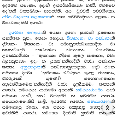
ඉදමෙව
පමාණං
,
ඉදානි
උපපරික‍්ඛිතබ‍්බං
නත්‍ථි
,
එවමෙව
ඉද
’
න‍්ති
වත‍්තබ‍්බතං
ආපජ‍්ජති
.
අයං
වුච‍්චති
පච‍්චයිකො
.
අවිසංවාදකො
ලොකස‍්සා
ති
තාය
සච‍්චවාදිතාය
ලොකං
න
විසංවාදෙතීති
අත්‍ථො
.
ඉමෙසං
භෙදායා
ති
යෙසං
ඉතො
සුත්‍වාති
වුත‍්තානං
සන‍්තිකෙ
සුතං
,
තෙසං
භෙදාය
.
භින‍්නානං
වා
සන්‍ධාතා
ති
ද‍්වින‍්නං
මිත‍්තානං
වා
සමානුපජ‍්ඣායකාදීනං
වා
කෙනචිදෙව
කාරණෙන
භින‍්නානං
එකමෙකං
උපසඞ‍්කමිත්‍වා
– ‘
තුම‍්හාකං
ඊදිසෙ
කුලෙ
ජාතානං
,
එවං
බහුස‍්සුතානං
ඉදං
න
යුත‍්ත
’
න‍්තිආදීනි
වත්‍වා
සන්‍ධානං
කත‍්තා
.
අනුප‍්පදාතා
ති
සන්‍ධානානුප‍්පදාතා
.
ද‍්වෙ
ජනෙ
සමග‍්ගෙ
දිස‍්වා
– ‘
තුම‍්හාකං
එවරූපෙ
කුලෙ
ජාතානං
,
එවරූපෙහි
ගුණෙහි
සමන‍්නාගතානං
අනුච‍්ඡවිකමෙත
’
න‍්තිආදීනි
වත්‍වා
දළ‍්හීකම‍්මං
කත‍්තාති
අත්‍ථො
.
සමග‍්ගො
ආරාමො
අස‍්සාති
සමග‍්ගාරාමො
.
යත්‍ථ
සමග‍්ගා
නත්‍ථි
,
තත්‍ථ
වසිතුම‍්පි
න
ඉච‍්ඡතීති
අත්‍ථො
.
සමග‍්ගරාමොතිපි
පාළි
.
අයමෙව
අත්‍ථො
.
සමග‍්ගරතො
ති
සමග‍්ගෙසු
රතො
.
තෙ
පහාය
අඤ‍්ඤත්‍ර
ගන‍්තුම‍්පි
න
ඉච‍්ඡතීති
අත්‍ථො
.
සමග‍්ගෙ
දිස‍්වාපි
සුත්‍වාපි
නන්‍දතීති