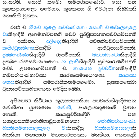
සංසරති
.
සොපි
තමො
තමපරායණොව
.
සො
පන
කුහකපුග‍්ගලො
භවෙය්‍ය
.
කුහකස‍්ස
හි
එවරූපා
නිබ‍්බත‍්ති
හොතීති
වුත‍්තං
.
එත්‍ථ
ච
නීචෙ
කුලෙ
පච‍්චාජාතො
හොති
චණ‍්ඩාලකුලෙ
වා
තිආදීහි
ආගමනවිපත‍්ති
චෙව
පුබ‍්බුප‍්පන‍්නපච‍්චයවිපත‍්ති
ච
දස‍්සිතා
.
දලිද‍්දෙ
තිආදීහි
පවත‍්තිපච‍්චයවිපත‍්ති
.
කසිරවුත‍්තිකෙ
තිආදීහි
ආජීවුපායවිපත‍්ති
.
දුබ‍්බණ‍්ණො
තිආදීහි
රූපවිපත‍්ති
.
බහ‍්වාබාධො
තිආදීහි
දුක‍්ඛකාරණසමායොගො
.
න
ලාභී
තිආදීහි
සුඛකාරණවිපත‍්ති
චෙව
උපභොගවිපත‍්ති
ච
.
කායෙන
දුච‍්චරිත
න‍්තිආදීහි
තමපරායණභාවස‍්ස
කාරණසමායොගො
.
කායස‍්ස
භෙදා
තිආදීහි
සම‍්පරායිකතමූපගමො
.
සුක‍්කපක‍්ඛො
වුත‍්තපටිපක‍්ඛනයෙන
වෙදිතබ‍්බො
.
අපිචෙත්‍ථ
තිවිධාය
කුලසම‍්පත‍්තියා
පච‍්චාජාතිආදිකෙන
ජොතිනා
යුත‍්තතො
ජොති
,
ආලොකභූතොති
වුත‍්තං
හොති
.
කායසුචරිතාදීහි
පන
සග‍්ගූපපත‍්තිජොතිභාවූපගමනතො
ජොතිපරායණො
.
ඛත‍්තියමහාසාලකුලෙ
වා
තිආදීසු
ඛත‍්තියමහාසාලා
ති
ඛත‍්තියා
මහාසාරා
මහාසාරප‍්පත‍්තා
ඛත‍්තියා
.
යෙසඤ‍්හි