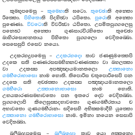
කුම‍්භූපමෙසු
–
කුම‍්භො
ති
ඝටො
.
තුච‍්ඡො
ති
අන‍්තො
රිත‍්තො
.
පිහිතො
ති
පිදහිත්‍වා
ඨපිතො
.
පුරො
ති
අන‍්තො
පුණ‍්ණො
.
විවටො
ති
විවරිත්‍වා
ඨපිතො
.
උපමිතපුග‍්ගලෙසු
පනෙත්‍ථ
අන‍්තො
ගුණසාරවිරහිතො
තුච‍්ඡො
බාහිරසොභනතාය
පිහිතො
පුග‍්ගලො
වෙදිතබ‍්බො
.
සෙසෙසුපි
එසෙව
නයො
.
උදකරහදූපමෙසු
–
උදකරහදො
තාව
ජණ‍්ණුමත‍්තෙපි
උදකෙ
සති
පණ‍්ණරසසම‍්භින‍්නවණ‍්ණත‍්තා
වා
බහලත‍්තා
වා
උදකස‍්ස
අපඤ‍්ඤායමානතලො
උත‍්තානො
ගම‍්භීරොභාසො
නාම
හොති
.
තිපොරිස
චතුපොරිසෙපි
පන
උදකෙ
සති
අච‍්ඡත‍්තා
උදකස‍්ස
පඤ‍්ඤායමානතලො
ගම‍්භීරො
උත‍්තානොභාසො
නාම
හොති
.
උභයකාරණසම‍්භාවතො
පන
ඉතරෙ
ද‍්වෙ
වෙදිතබ‍්බා
.
පුග‍්ගලොපි
කිලෙසුස‍්සදභාවතො
ගුණගම‍්භීරතාය
ච
අභාවතො
ගුණගම‍්භීරානං
සදිසෙහි
අභික‍්කමාදීහි
යුත‍්තො
උත‍්තානො
ගම‍්භීරොභාසො
නාම
.
ඉමිනා
නයෙන
සෙසාපි
වෙදිතබ‍්බා
.
බලීබද‍්දූපමෙසු
–
බලීබද‍්දො
තාව
යො
අත‍්තනො