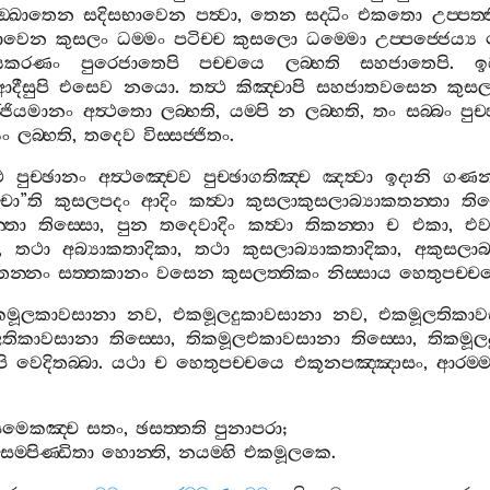
ිසඞ‍්ඛාතෙන
සදිසභාවෙන
පත්‍වා
,
තෙන
සද‍්ධිං
එකතො
උප‍්පත‍
ිභාවෙන
කුසලං
ධම‍්මං
පටිච‍්ච
කුසලො
ධම‍්මො
උප‍්පජ‍්ජෙය්‍ය
චයකරණං
පුරෙජාතෙපි
පච‍්චයෙ
ලබ‍්භති
සහජාතෙපි
.
ඉ
ආදීසුපි
එසෙව
නයො
.
තත්‍ථ
කිඤ‍්චාපි
සහජාතවසෙන
කුසල
ජ‍්ජියමානං
අත්‍ථතො
ලබ‍්භති
,
යම‍්පි
න
ලබ‍්භති
,
තං
සබ‍්බං
පුච
ං
ලබ‍්භති
,
තදෙව
විස‍්සජ‍්ජිතං
.
ථ
පුච‍්ඡානං
අත්‍ථඤ‍්චෙව
පුච‍්ඡාගතිඤ‍්ච
ඤත්‍වා
ඉදානි
ගණ
්චා
”
ති
කුසලපදං
ආදිං
කත්‍වා
කුසලාකුසලාබ්‍යාකතන‍්තා
තිස
‍්තා
තිස‍්සො
,
පුන
තදෙවාදිං
කත්‍වා
තිකන‍්තා
ච
එකා
,
එව
,
තථා
අබ්‍යාකතාදිකා
,
තථා
කුසලාබ්‍යාකතාදිකා
,
අකුසලාබ්
්තන‍්නං
සත‍්තකානං
වසෙන
කුසලත‍්තිකං
නිස‍්සාය
හෙතුපච‍්ච
මූලකාවසානා
නව
,
එකමූලදුකාවසානා
නව
,
එකමූලතිකාව
ලතිකාවසානා
තිස‍්සො
,
තිකමූලඑකාවසානා
තිස‍්සො
,
තිකමූල
ි
වෙදිතබ‍්බා
.
යථා
ච
හෙතුපච‍්චයෙ
එකූනපඤ‍්ඤාසං
,
ආරම‍්ම
සමෙකඤ‍්ච
සතං
,
ඡසත‍්තති
පුනාපරා
;
සම‍්පිණ‍්ඩිතා
හොන‍්ති
,
නයම‍්හි
එකමූලකෙ
.