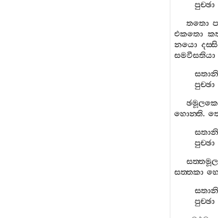
පුච‍්ඡා
තතො
ප
එකතො
කත්
නයො
දස‍්
සමවීසතියා
සතාන
පුච‍්ඡා
ඡමූලකෙ
හොන‍්ති
.
තෙ
සතාන
පුච‍්ඡා
සත‍්තමූ
සත‍්තකා
හො
සතාන
පුච‍්ඡා