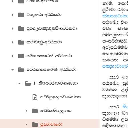
විභඞ‍්ග-අට‍්ඨකථා
නාම
.
සොප
පුරිමවාරද‍
ධාතුකථා-අට‍්ඨකථා
නිස‍්සයවාර
පඨමො
වුත
එවං
සංස
පුග‍්ගලපඤ‍්ඤත‍්ති-අට‍්ඨකථා
සම‍්පයුත‍්
සංසට‍්ඨාභ
කථාවත්‍ථු-අට‍්ඨකථා
අරූපධම‍්
හෙතුපච‍්ච
යමකප‍්පකරණ-අට‍්ඨකථා
නයෙන
සබ
පඤ‍්හාවාර
පට‍්ඨානප‍්පකරණ-අට‍්ඨකථා
තත්‍ථ
ය
පඨමො
,
පු
1. තිකපට‍්ඨානවණ‍්ණනා
වසෙන
උද‍්
කුසලාදයො
පච‍්චයුද‍්දෙසවණ‍්ණනා
තත්‍ථ
සි
පච‍්චයනිද‍්දෙසො
කුසලො
ධම
ධම‍්මො
උප‍
පුච‍්ඡාවාරො
සදිසභාගො