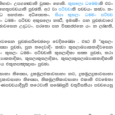
්තිභාවං
උපගන‍්ත්‍වාති
වුත‍්තං
හොති
.
කුසලො
ධම‍්මො
ති
එවං
හෙතුපච‍්චයාති
පුච‍්ඡති
.
අථ
වා
පටිච‍්චා
ති
පච‍්චයං
කත්‍වා
.
තං
ධ
සහජාතං
අධිප‍්පෙතං
.
සියා
කුසලං
ධම‍්මං
පටිච‍්ච
ං
ධම‍්මං
පටිච‍්ච
අකුසලො
නත්‍ථි
,
ඉමස‍්මිං
පන
පුච‍්ඡාවාරෙ
‍්ඡාවසෙන
උද‍්ධටං
.
පරතො
පන
විස‍්සජ‍්ජනෙ
යං
න
ලබ‍්භති
,
නවසෙන
පුච‍්ඡාපරිච‍්ඡෙදො
වෙදිතබ‍්බො
.
එත්‍ථ
හි
“
කුසලං
‍්සො
පුච‍්ඡා
,
පුන
තදෙවාදිං
කත්‍වා
කුසලාබ්‍යාකතාදිවසෙන
ං
කුසලං
ධම‍්මං
පටිච‍්චාති
කුසලාදිකා
සත‍්ත
පුච‍්ඡා
,
තථා
‍යාකතාදිකා
,
කුසලාකුසලාදිකා
,
කුසලාකුසලාබ්‍යාකතාදිකාති
යෙ
එකූනපඤ‍්ඤාසං
පුච‍්ඡා
.
සානා
තිස‍්සො
,
දුකමූලඑකාවසානා
නව
,
දුකමූලදුකාවසානා
දුකාවසානා
තිස‍්සො
,
තිකමූලතිකාවසානා
එකාති
එවමෙතා
ණපච‍්චයාදීසුපි
තථෙවාති
සබ‍්බෙසුපි
චතුවීසතියා
පච‍්චයෙසු