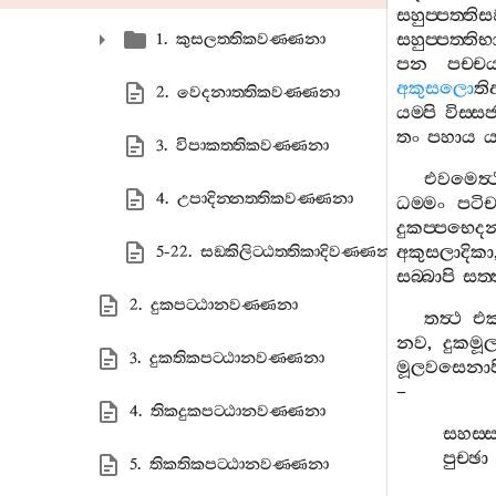
සහුප‍්පත‍්ත
සහුප‍්පත‍්ත
1. කුසලත‍්තිකවණ‍්ණනා
පන
පච‍්
අකුසලො
ති
2. වෙදනාත‍්තිකවණ‍්ණනා
යම‍්පි
විස‍්ස
තං
පහාය
ය
3. විපාකත‍්තිකවණ‍්ණනා
එවමෙත්‍
4. උපාදින‍්නත‍්තිකවණ‍්ණනා
ධම‍්මං
පටිච‍
දුකප‍්පභෙදන
අකුසලාදිකා
5-22. සඞ‍්කිලිට‍්ඨත‍්තිකාදිවණ‍්ණනා
සබ‍්බාපි
සත‍
2. දුකපට‍්ඨානවණ‍්ණනා
තත්‍ථ
එක
නව
,
දුකමූ
3. දුකතිකපට‍්ඨානවණ‍්ණනා
මූලවසෙනාප
–
4. තිකදුකපට‍්ඨානවණ‍්ණනා
සහස‍්
පුච‍්ඡා
5. තිකතිකපට‍්ඨානවණ‍්ණනා