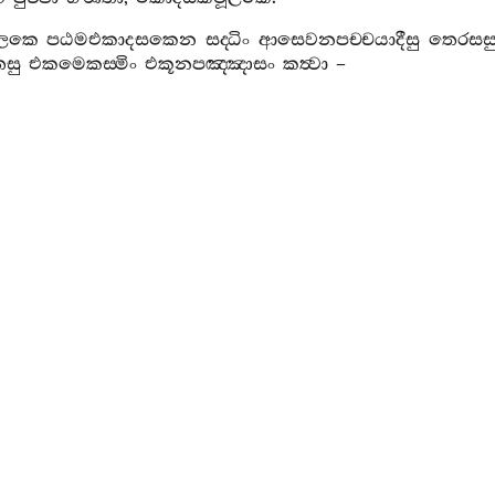
මූලකෙ
පඨමඑකාදසකෙන
සද‍්ධිං
ආසෙවනපච‍්චයාදීසු
තෙරසස
සු
එකමෙකස‍්මිං
එකූනපඤ‍්ඤාසං
කත්‍වා
–
ානි
ච
පුච‍්ඡානං
,
සත‍්තතිංස
තතොපරා
;
ගණනතො
හොන‍්ති
,
නයෙ
ද‍්වාදසමූලකෙ
.
ූලකෙ
පඨමද‍්වාදසකෙන
සද‍්ධිං
කම‍්මපච‍්චයාදීසු
ද‍්වාදසසු
සු
එකමෙකස‍්මිං
එකූනපඤ‍්ඤාසං
කත්‍වා
–
ි
පඤ‍්ච
පුච‍්ඡානං
,
අට‍්ඨාසීති
පුනාපරා
;
ගණනතො
හොන‍්ති
,
නයෙ
තෙරසමූලකෙ
.
ූලකෙ
පඨමතෙරසකෙන
සද‍්ධිං
විපාකපච‍්චයාදීසු
එකාදසසු
සු
එකමෙකස‍්මිං
එකූනපඤ‍්ඤාසං
කත්‍වා
–
ි
පඤ‍්ච
පුච‍්ඡානං
,
තිංස
චාථ
නවාපරා
;
ගණනතො
හොන‍්ති
,
නයෙ
චුද‍්දසමූලකෙ
.
සමූලකෙ
පඨමචුද‍්දසකෙන
සද‍්ධිං
ආහාරපච‍්චයාදීසු
දසසු
සු
එකමෙකස‍්මිං
එකූනපඤ‍්ඤාසං
කත්‍වා
–