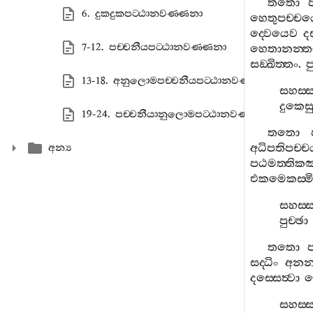
තතො
6. දුකදුකපට‍්ඨානවණ‍්ණනා
හෙතුපච‍්ච
ද‍්වෙයෙව
දස
7-12. පච‍්චනීයපට‍්ඨානවණ‍්ණනා
හෙතානන‍්
සඞ‍්ඛිත‍්තං
.
ප
13-18. අනුලොමපච‍්චනීයපට‍්ඨානවණ‍්ණනා
සහස‍්
දුකෙස
19-24. පච‍්චනීයානුලොමපට‍්ඨානවණ‍්ණනා
තතො
අධිපතිපච‍්චය
අන්‍ය
පඨමත‍්තිකඤ
එකමෙකස‍්මි
සහස‍
පුච‍්ඡා
තතො
සද‍්ධිං
අනන‍්
දස‍්සෙත්‍වා
ස
සහස‍