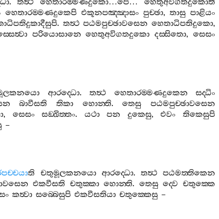
්ධො
.
තත්‍ථ
හෙතාරම‍්මණදුකො
…
පෙ
…
හෙතුඅවිගතදුකොති
ය
හෙතාරම‍්මණදුකෙපි
එකූනපඤ‍්ඤාසං
පුච‍්ඡා
,
තාසු
පාළියං
ධිපතිදුකාදීසුපි
.
තත්‍ථ
පඨමපුච‍්ඡාවසෙන
හෙතාධිපතිදුකො
,
‍්සෙත්‍වා
පරියොසානෙ
හෙතුඅවිගතදුකො
දස‍්සිතො
,
සෙසං
ිමූලකනයො
ආරද‍්ධො
.
තත්‍ථ
හෙතාරම‍්මණදුකෙන
සද‍්ධිං
ෙන
බාවීසති
තිකා
හොන‍්ති
.
තෙසු
පඨමපුච‍්ඡාවසෙන
ො
,
සෙසං
සඞ‍්ඛිත‍්තං
.
යථා
පන
දුකෙසු
,
එවං
තිකෙසුපි
ු
–
පච‍්චයා
ති
චතුමූලකනයො
ආරද‍්ධො
.
තත්‍ථ
පඨමත‍්තිකෙන
ාවසෙන
එකවීසති
චතුක‍්කා
හොන‍්ති
.
තෙසු
ද‍්වෙ
චතුක‍්කෙ
සං
කත්‍වා
සබ‍්බෙසුපි
එකවීසතියා
චතුක‍්කෙසු
–