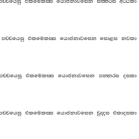
පච‍්චයෙසු
එකමෙකස‍්ස
යොජනාවසෙන
සත‍්තරස
අට‍්ඨකා
පච‍්චයෙසු
එකමෙකස‍්ස
යොජනාවසෙන
සොළස
නවකා
පච‍්චයෙසු
එකමෙකස‍්ස
යොජනාවසෙන
පන‍්නරස
දසකා
පච‍්චයෙසු
එකමෙකස‍්ස
යොජනාවසෙන
චුද‍්දස
එකාදසකා