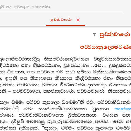
පුච‍්ඡාවාරො
පුච‍්ඡාවාරො
පච‍්චයානුලොමවණ‍
ුලොමපට‍්ඨානාදීසු
තිකපට‍්ඨානාදිවසෙන
චතුවීසතිසමන‍්
්දිට‍්ඨත‍්තා
එතං
තිකපට‍්ඨානං
,
දුකපට‍්ඨානං
…
පෙ
…
දුකදුකපට‍්
යො
විභත‍්තා
,
තෙ
පච‍්චයෙ
එව
තාව
ඉමිනා
මාතිකානික‍්ඛෙපප
ා
,
ඉදානි
යෙ
තිකාදයො
නිස‍්සාය
නිද‍්දිට‍්ඨත‍්තා
එතං
තිකපට‍
ඉමෙසං
පච‍්චයානං
වසෙන
විත්‍ථාරෙත්‍වා
දස‍්සෙතුං
එකෙකං
ානි
–
පටිච‍්චවාරො
,
සහජාතවාරො
,
පච‍්චයවාරො
,
නිස‍්සයව
ුසලං
ධම‍්මං
පටිච‍්ච
කුසලො
ධම‍්මො
”
ති
එවං
පටිච‍්චාභිධා
ම‍්මො
”
ති
එවං
සහජාතාභිධානවසෙන
වුත‍්තො
සහජා
ාකරණො
.
පටිච‍්චාභිධානවසෙන
බුජ‍්ඣනකානං
වසෙන
පන
ියො
.
ද‍්වීසුපි
චෙතෙසු
රූපාරූපධම‍්මවසෙන
පච‍්චයා
චෙව
පච
්ඡාජාතා
ලබ‍්භන‍්ති
. “
කුසලං
ධම‍්මං
පච‍්චයා
කුසලො
ධම‍්ම