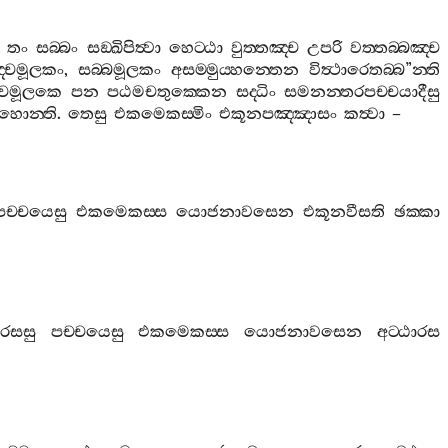
,
තං
සබ‍්බං
සඞ‍්ඛිපිත්‍වා
හෙට‍්ඨා
වුත‍්තඤ‍්ච
උපරි
වත‍්තබ‍්බඤ‍්ච
‍්චමූලකං
,
සබ‍්බමූලකං
අසම‍්මුය‍්හන‍්තෙන
විත්‍ථාරෙතබ‍්බ
”
න‍්ති
්චමූලකෙ
පන
පඨමචතුක‍්කෙන
සද‍්ධිං
සමනන‍්තරපච‍්චයාදීසු
හොන‍්ති
.
තෙසු
එකමෙකස‍්මිං
එකූනපඤ‍්ඤාසං
කත්‍වා
–
පච‍්චයෙසු
එකමෙකස‍්ස
යොජනාවසෙන
එකූනවීසති
ඡක‍්කා
ාරසසු
පච‍්චයෙසු
එකමෙකස‍්ස
යොජනාවසෙන
අට‍්ඨාරස