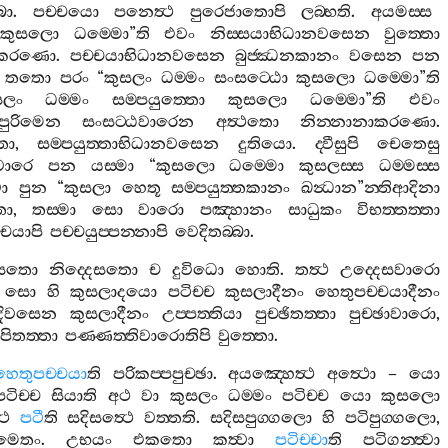
බො
.
පච‍්චයො
පනෙත්‍ථ
පුරෙජාතොපි
ලබ‍්භති
.
අයමස‍්ස
කුසලො
ධම‍්මො
”
ති
එවං
නිස‍්සයාභිධානවසෙන
වුත‍්තො
නාකරණො
.
පච‍්චයාභිධානවසෙන
බුජ‍්ඣනකානං
වසෙන
පන
.
තතො
පරං
“
කුසලං
ධම‍්මං
සංසට‍්ඨො
කුසලො
ධම‍්මො
”
ති
සලං
ධම‍්මං
සම‍්පයුත‍්තො
කුසලො
ධම‍්මො
”
ති
එවං
පුරිමෙන
සංසට‍්ඨවාරෙන
අත්‍ථතො
නින‍්නානාකරණො
.
තො
,
සම‍්පයුත‍්තාභිධානවසෙන
දුතියො
.
ද‍්වීසුපි
චෙතෙසු
වාරෙ
පන
යස‍්මා
“
කුසලො
ධම‍්මො
කුසලස‍්ස
ධම‍්මස‍්ස
වා
පුන
“
කුසලා
හෙතූ
සම‍්පයුත‍්තකානං
ඛන්‍ධාන
”
න‍්තිආදිනා
තා
,
තස‍්මා
සො
වාරො
පඤ‍්හානං
සාධුකං
විභත‍්තත‍්තා
්චයාපි
පච‍්චයුප‍්පන‍්නාපි
වෙදිතබ‍්බා
.
ෙසතො
නිද‍්දෙසතො
ච
දුවිධො
හොති
.
තත්‍ථ
උද‍්දෙසවාරො
.
සො
හි
කුසලාදයො
පටිච‍්ච
කුසලාදීනං
හෙතුපච‍්චයාදීනං
ාදිවසෙන
කුසලාදීනං
උප‍්පත‍්තියා
පුච‍්ඡිතත‍්තා
පුච‍්ඡාවාරො
,
පිතත‍්තා
පණ‍්ණත‍්තිවාරොතිපි
වුත‍්තො
.
හෙතුපච‍්චයා
ති
පරිකප‍්පපුච‍්ඡා
.
අයඤ‍්හෙත්‍ථ
අත්‍ථො
–
යො
පටිච‍්ච
සියාති
අථ
වා
කුසලං
ධම‍්මං
පටිච‍්ච
යො
කුසලො
‍ථ
පටී
ති
සදිසත්‍ථෙ
වත‍්තති
.
සදිසපුග‍්ගලො
හි
පටිපුග‍්ගලො
,
නමෙතං
.
උභයං
එකතො
කත්‍වා
පටිච‍්චා
ති
පටිගන‍්ත්‍වා