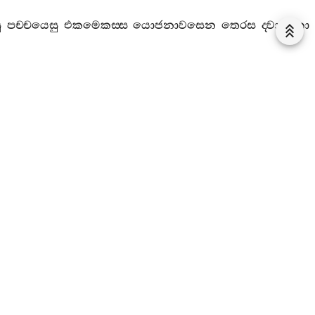
ු
පච‍්චයෙසු
එකමෙකස‍්ස
යොජනාවසෙන
තෙරස
ද‍්වාදසකා
පච‍්චයෙසු
එකමෙකස‍්ස
යොජනාවසෙන
ද‍්වාදස
තෙරසකා
පච‍්චයෙසු
එකමෙකස‍්ස
යොජනාවසෙන
එකාදස
චුද‍්දසකා
පච‍්චයෙසු
එකමෙකස‍්ස
යොජනාවසෙන
දස
පන‍්නරසකා