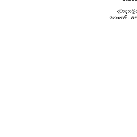
ද‍්වාදස
හොන‍්ති
.
තෙ
ඡ
සත
පුච‍්ඡා
තෙරසම
හොන‍්ති
.
තෙ
සතාන
පුච‍්ඡා
චුද‍්දසම
හොන‍්ති
.
තෙ
සතාන
පුච‍්ඡා
පන‍්නර
හොන‍්ති
.
තෙ