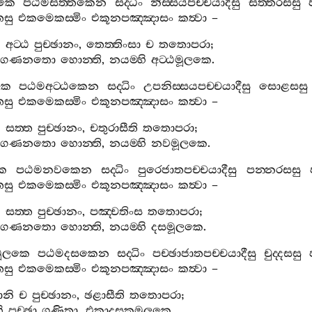
ලකෙ
පඨමසත‍්තකෙන
සද‍්ධිං
නිස‍්සයපච‍්චයාදීසු
සත‍්තරසසු
සු
එකමෙකස‍්මිං
එකූනපඤ‍්ඤාසං
කත්‍වා
–
ි
අට‍්ඨ
පුච‍්ඡානං
,
තෙත‍්තිංසා
ච
තතොපරා
;
ගණනතො
හොන‍්ති
,
නයම‍්හි
අට‍්ඨමූලකෙ
.
කෙ
පඨමඅට‍්ඨකෙන
සද‍්ධිං
උපනිස‍්සයපච‍්චයාදීසු
සොළසසු
සු
එකමෙකස‍්මිං
එකූනපඤ‍්ඤාසං
කත්‍වා
–
ි
සත‍්ත
පුච‍්ඡානං
,
චතුරාසීති
තතොපරා
;
ගණනතො
හොන‍්ති
,
නයම‍්හි
නවමූලකෙ
.
ෙ
පඨමනවකෙන
සද‍්ධිං
පුරෙජාතපච‍්චයාදීසු
පන‍්නරසසු
සු
එකමෙකස‍්මිං
එකූනපඤ‍්ඤාසං
කත්‍වා
–
ි
සත‍්ත
පුච‍්ඡානං
,
පඤ‍්චතිංස
තතොපරා
;
ගණනතො
හොන‍්ති
,
නයම‍්හි
දසමූලකෙ
.
ූලකෙ
පඨමදසකෙන
සද‍්ධිං
පච‍්ඡාජාතපච‍්චයාදීසු
චුද‍්දසසු
සු
එකමෙකස‍්මිං
එකූනපඤ‍්ඤාසං
කත්‍වා
–
ානි
ච
පුච‍්ඡානං
,
ඡළාසීති
තතොපරා
;
ි
පුච‍්ඡා
ගණිතා
,
එකාදසකමූලකෙ
.