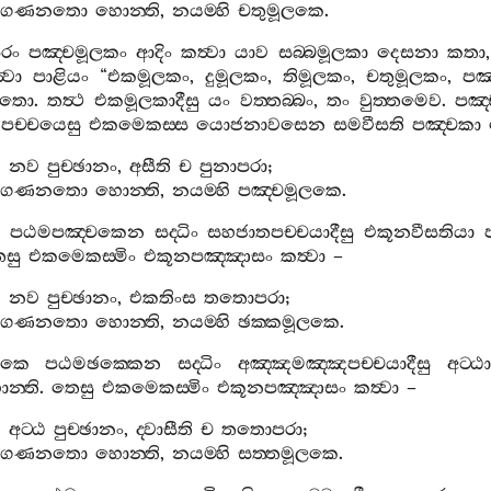
ගණනතො
හොන‍්ති
,
නයම‍්හි
චතුමූලකෙ
.
රං
පඤ‍්චමූලකං
ආදිං
කත්‍වා
යාව
සබ‍්බමූලකා
දෙසනා
කතා
‍වා
පාළියං
“
එකමූලකං
,
දුමූලකං
,
තිමූලකං
,
චතුමූලකං
,
පඤ
සිතො
.
තත්‍ථ
එකමූලකාදීසු
යං
වත‍්තබ‍්බං
,
තං
වුත‍්තමෙව
.
පඤ‍
පච‍්චයෙසු
එකමෙකස‍්ස
යොජනාවසෙන
සමවීසති
පඤ‍්චකා
ි
නව
පුච‍්ඡානං
,
අසීති
ච
පුනාපරා
;
ගණනතො
හොන‍්ති
,
නයම‍්හි
පඤ‍්චමූලකෙ
.
පඨමපඤ‍්චකෙන
සද‍්ධිං
සහජාතපච‍්චයාදීසු
එකූනවීසතියා
සු
එකමෙකස‍්මිං
එකූනපඤ‍්ඤාසං
කත්‍වා
–
ි
නව
පුච‍්ඡානං
,
එකතිංස
තතොපරා
;
ගණනතො
හොන‍්ති
,
නයම‍්හි
ඡක‍්කමූලකෙ
.
ලකෙ
පඨමඡක‍්කෙන
සද‍්ධිං
අඤ‍්ඤමඤ‍්ඤපච‍්චයාදීසු
අට‍්ඨ
න‍්ති
.
තෙසු
එකමෙකස‍්මිං
එකූනපඤ‍්ඤාසං
කත්‍වා
–
ි
අට‍්ඨ
පුච‍්ඡානං
,
ද‍්වාසීති
ච
තතොපරා
;
ගණනතො
හොන‍්ති
,
නයම‍්හි
සත‍්තමූලකෙ
.