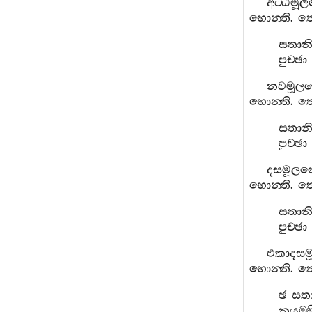
අට‍්ඨමූ
හොන‍්ති
.
තෙ
සතාන
පුච‍්ඡා
නවමූල
හොන‍්ති
.
තෙ
සතාන
පුච‍්ඡා
දසමූලක
හොන‍්ති
.
තෙ
සතාන
පුච‍්ඡා
එකාදසම
හොන‍්ති
.
තෙ
ඡ
සත
නයම‍්හ