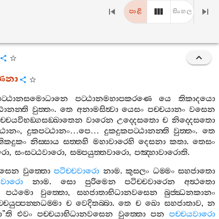
පාළි
සිංහල
්ණනා
තපට‍්ඨානසමොධානෙ
පට‍්ඨානමහාපකරණෙ
යෙ
තිකාදයො
ඨානන‍්ති
වුත‍්තං
.
තෙ
අනාමසිත්‍වා
යෙසං
පච‍්චයානං
වසෙන
ච‍්චයවිභඞ‍්ගසඞ‍්ඛාතෙන
වාරෙන
උද‍්දෙසතො
ච
නිද‍්දෙසතො
්ඨානං
,
දුකපට‍්ඨානං
…
පෙ
…
දුකදුකපට‍්ඨානන‍්ති
වුත‍්තං
.
තෙ
තිකදුකං
නිස‍්සාය
සත‍්තහි
මහාවාරෙහි
දෙසනා
කතා
.
තෙසං
ාරො
,
සංසට‍්ඨවාරො
,
සම‍්පයුත‍්තවාරො
,
පඤ‍්හාවාරොති
.
නවසෙන
වුත‍්තො
පටිච‍්චවාරො
නාම
.
කුසලං
ධම‍්මං
සහජාතො
තවාරො
නාම
.
සො
පුරිමෙන
පටිච‍්චවාරෙන
අත්‍ථතො
පඨමො
වුත‍්තො
,
සහජාතාභිධානවසෙන
බුජ‍්ඣනකානං
‍්චයුප‍්පන‍්නධම‍්මා
ච
වෙදිතබ‍්බා
.
තෙ
ච
ඛො
සහජාතාව
,
න
ො
”
ති
එවං
පච‍්චයාභිධානවසෙන
වුත‍්තො
පන
පච‍්චයවාරො