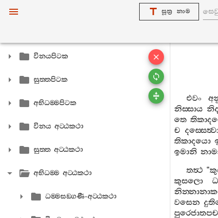
සූත්‍ර නාම
විනයපිටක
සුත‍්තපිටක
එවං
අන
අභිධම‍්මපිටක
නිස‍්සාය
නිද‍
තෙ
තිකාද
විනය අට‍්ඨකථා
ච
දස‍්සෙත්‍ව
තිකාදයො
සුත‍්ත අට‍්ඨකථා
ඉමානි
නාම
තත්‍ථ
“
ක
අභිධම‍්ම අට‍්ඨකථා
කුසලො
ධ
නින‍්නාන
ධම‍්මසඞ‍්ගණී-අට‍්ඨකථා
වසෙන
දුත
පුරෙජාතපච‍