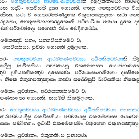
පරං
හෙතුපච‍්චයා
ආරම‍්මණපච‍්චයා
ති
දුමූලකනයො
ආරද‍
යෙන
සද‍්ධිං
තෙවීසති
දුකා
හොන‍්ති
.
තෙසු
හෙතුපච‍්චයෙ
වි
‍්සිතා
.
යථා
ච
හෙතාරම‍්මණදුකෙ
එකූනපඤ‍්ඤාසං
තථා
හෙතා
තරදුකො
,
හෙතුසමනන‍්තරදුකොති
පටිපාටියා
තයො
දුකෙ
දස
ුච‍්ඡාපරිච‍්ඡෙදො
පනෙත්‍ථ
එවං
වෙදිතබ‍්බො
.
සමෙකඤ‍්ච
සතං
,
සත‍්තවීසතිමෙව
ච
;
ු
තෙවීසතියා
,
පුච‍්ඡා
හොන‍්ති
දුමූලකෙ
.
පරං
හෙතුපච‍්චයා
ආරම‍්මණපච‍්චයා
අධිපතිපච‍්චයා
ති
ත
ාදීසු
බාවීසතියා
පච‍්චයෙසු
එකමෙකස‍්ස
යොජනාවස
‍්ච
දුතියත‍්තිකඤ‍්ච
දස‍්සෙත්‍වා
පරියොසානතිකො
දස‍්සිත
ං
තිකෙ
එකූනපඤ‍්ඤාසං
කත්‍වා
සබ‍්බෙසුපි
බාවීසතියා
තිකෙස
්සමෙකං
පුච‍්ඡානං
,
අට‍්ඨසත‍්තතිමෙව
ච
;
ගණනතො
හොන‍්ති
,
නයම‍්හි
තිකමූලකෙ
.
පරං
හෙතුපච‍්චයා
ආරම‍්මණපච‍්චයා
අධිපතිපච‍්චයා
අනන‍්තර
තරපච‍්චයාදීසු
එකවීසතියා
පච‍්චයෙසු
එකමෙකස‍්ස
යොජන
ෙසං
සඞ‍්ඛිත‍්තං
.
ඉධාපි
එකමෙකස‍්මිං
චතුක‍්කෙ
එකූනපඤ‍්ඤා
්සමෙකං
පුච‍්ඡානං
,
එකූනතිංස
පුනාපරා
;