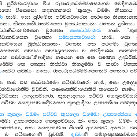
ි
පුරිමවාරද‍්වයං
විය
රූපාරූපධම‍්මවසෙනෙව
වෙදිතබ‍්
්වයතො
විසෙසො
.
තදනන‍්තරො
“
කුසලං
ධම‍්මං
නිස‍්සාය
ො
නාම
.
සො
පුරිමෙන
පච‍්චයවාරෙන
අත්‍ථතො
නින‍්නා
‍්තො
,
නිස‍්සයාභිධානවසෙන
බුජ‍්ඣනකානං
වසෙන
දුතියො
ට‍්ඨාභිධානවසෙන
වුත‍්තො
සංසට‍්ඨවාරො
නාම
. “
කු
තාභිධානවසෙන
වුත‍්තො
සම‍්පයුත‍්තවාරො
නාම
.
සො
ිධානවසෙන
බුජ‍්ඣනකානං
වසෙන
පන
පඨමො
වුත‍්
මවසෙනෙව
පච‍්චයා
පච‍්චයුප‍්පන‍්නා
ච
වෙදිතබ‍්බා
.
සත‍්තම
යෙන
පච‍්චයො
”
තිආදිනා
නයෙන
තෙ
තෙ
පඤ‍්හෙ
උද‍්ධරිත්‍
‍්බෙපි
තෙ
පඤ‍්හා
නිජ‍්ජටා
නිග‍්ගුම‍්බා
ච
කත්‍වා
විභත‍්
ො
ත්‍වෙව
සඞ‍්ඛ්‍යං
ගතො
.
රූපාරූපධම‍්මවසෙනෙව
පනෙත්‍ථ
පච‍
ො
තාව
එස
සබ‍්බපඨමො
පටිච‍්චවාරො
නාම
,
සො
උද‍්ද
ච‍්ඡාවාරොතිපි
වුච‍්චති
.
පණ‍්ණත‍්තිවාරොතිපි
තස‍්සෙව
නාමං
දිට‍්ඨත‍්තා
උද‍්දෙසවාරො
,
කුසලාදයො
පටිච‍්ච
හෙතුපච‍්චය
පටිච‍්ච
හෙතුපච‍්චයාදිවසෙන
කුසලාදීනං
උප‍්පත‍්තියා
පඤ‍්ඤා
යා
කුසලං
ධම‍්මං
පටිච‍්ච
කුසලො
ධම‍්මො
උප‍්පජ‍්ජෙය්‍ය
‍්මො
උප‍්පජ‍්ජෙය්‍ය
හෙතුපච‍්චයා
,
කිං
සො
කුසලං
ධම‍්මං
්පජ‍්ජෙය්‍ය
,
සො
හෙතුපච‍්චයා
සියාති
අයමෙත්‍ථ
අත්‍ථො
.
තත්
ච
පටිභාගොති
වුච‍්චති
.
ඉච‍්චා
ති
ගමනුස‍්සුක‍්කවච