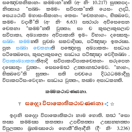
සඤ‍්චෙතනිකානං
කම‍්මාන
”
න‍්ති
(
අ
·
නි
· 10.217)
සුත‍්තපදං
නිස‍්සාය
“
සබ‍්බං
කම‍්මං
සවිපාක
”
න‍්ති
යෙසං
ලද‍්ධි
,
සෙය්‍යථාපි
මහාසංඝිකානං
;
තෙසං
“
චෙතනාහං
,
භික‍්ඛවෙ
,
කම‍්මං
වදාමී
”
ති
(
අ
·
නි
· 6.63)
සත්‍ථාරා
අවිසෙසෙන
චෙතනා
“
කම‍්ම
”
න‍්ති
වුත‍්තා
;
සා
ච
කුසලාකුසලාව
සවිපාකා
,
අබ්‍යාකතා
අවිපාකාති
ඉමං
විභාගං
දස‍්සෙතුං
සබ‍්බං
කම‍්ම
න‍්ති
පුච‍්ඡා
සකවාදිස‍්ස
,
පටිඤ‍්ඤා
ඉතරස‍්ස
.
පුන
සබ‍්බා
චෙතනා
ති
පඤ‍්හෙසු
අබ්‍යාකතං
සන්‍ධාය
පටික‍්ඛෙපො
,
කුසලාකුසලෙ
සන්‍ධාය
පටිඤ‍්ඤා
වෙදිතබ‍්බා
.
විපාකාබ්‍යාකතා
තිආදි
සවිපාකාවිපාකචෙතනං
සරූපෙන
දස‍්සෙතුං
වුත‍්තං
.
සෙසමෙත්‍ථ
උත‍්තානත්‍ථමෙව
. “
නාහං
,
භික‍්ඛවෙ
”
ති
සුත‍්තං
සති
පච‍්චයෙ
දිට‍්ඨධම‍්මාදීසු
විපාකපටිසංවෙදනං
සන්‍ධාය
වුත‍්තං
,
තස‍්මා
අසාධකන‍්ති
.
කම‍්මකථාවණ‍්ණනා
.
සද‍්දො
විපාකොතිකථාවණ‍්ණනා
ඉදානි
සද‍්දො
විපාකොතිකථා
නාම
හොති
.
තත්‍ථ
“
සො
තස‍්ස
කම‍්මස‍්ස
කතත‍්තා
උපචිතත‍්තා
උස‍්සන‍්නත‍්තා
විපුලත‍්තා
බ්‍රහ‍්මස‍්සරො
හොතී
”
තිආදීනි
(
දී
·
නි
· 3.236)