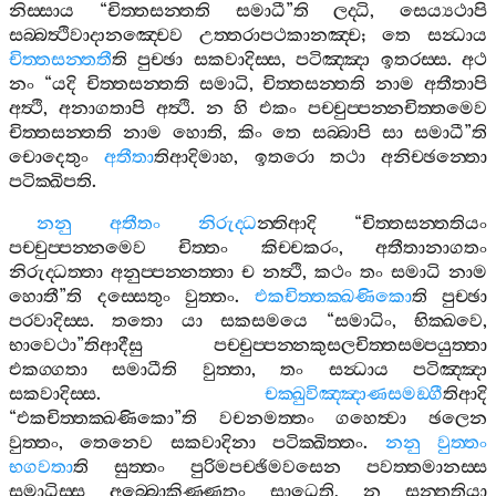
නිස‍්සාය
“
චිත‍්තසන‍්තති
සමාධී
”
ති
ලද‍්ධි
,
සෙය්‍යථාපි
සබ‍්බත්‍ථිවාදානඤ‍්චෙව
උත‍්තරාපථකානඤ‍්ච
;
තෙ
සන්‍ධාය
චිත‍්තසන‍්තතී
ති
පුච‍්ඡා
සකවාදිස‍්ස
,
පටිඤ‍්ඤා
ඉතරස‍්ස
.
අථ
නං
“
යදි
චිත‍්තසන‍්තති
සමාධි
,
චිත‍්තසන‍්තති
නාම
අතීතාපි
අත්‍ථි
,
අනාගතාපි
අත්‍ථි
.
න
හි
එකං
පච‍්චුප‍්පන‍්නචිත‍්තමෙව
චිත‍්තසන‍්තති
නාම
හොති
,
කිං
තෙ
සබ‍්බාපි
සා
සමාධී
”
ති
චොදෙතුං
අතීතා
තිආදිමාහ
,
ඉතරො
තථා
අනිච‍්ඡන‍්තො
පටික‍්ඛිපති
.
නනු
අතීතං
නිරුද‍්ධ
න‍්තිආදි
“
චිත‍්තසන‍්තතියං
පච‍්චුප‍්පන‍්නමෙව
චිත‍්තං
කිච‍්චකරං
,
අතීතානාගතං
නිරුද‍්ධත‍්තා
අනුප‍්පන‍්නත‍්තා
ච
නත්‍ථි
,
කථං
තං
සමාධි
නාම
හොතී
”
ති
දස‍්සෙතුං
වුත‍්තං
.
එකචිත‍්තක‍්ඛණිකො
ති
පුච‍්ඡා
පරවාදිස‍්ස
.
තතො
යා
සකසමයෙ
“
සමාධිං
,
භික‍්ඛවෙ
,
භාවෙථා
”
තිආදීසු
පච‍්චුප‍්පන‍්නකුසලචිත‍්තසම‍්පයුත‍්තා
එකග‍්ගතා
සමාධීති
වුත‍්තා
,
තං
සන්‍ධාය
පටිඤ‍්ඤා
සකවාදිස‍්ස
.
චක‍්ඛුවිඤ‍්ඤාණසමඞ‍්ගී
තිආදි
“
එකචිත‍්තක‍්ඛණිකො
”
ති
වචනමත‍්තං
ගහෙත්‍වා
ඡලෙන
වුත‍්තං
,
තෙනෙව
සකවාදිනා
පටික‍්ඛිත‍්තං
.
නනු
වුත‍්තං
භගවතා
ති
සුත‍්තං
පුරිමපච‍්ඡිමවසෙන
පවත‍්තමානස‍්ස
සමාධිස‍්ස
අබ‍්බොකිණ‍්ණතං
සාධෙති
,
න
සන‍්තතියා