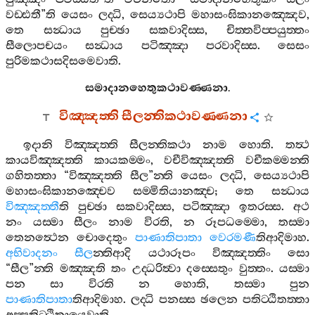
වඩ‍්ඪතී
”
ති
යෙසං
ලද‍්ධි
,
සෙය්‍යථාපි
මහාසංඝිකානඤ‍්ඤෙව
,
තෙ
සන්‍ධාය
පුච‍්ඡා
සකවාදිස‍්ස
,
චිත‍්තවිප‍්පයුත‍්තං
සීලොපචයං
සන්‍ධාය
පටිඤ‍්ඤා
පරවාදිස‍්ස
.
සෙසං
පුරිමකථාසදිසමෙවාති
.
සමාදානහෙතුකථාවණ‍්ණනා
.
විඤ‍්ඤත‍්ති
සීලන‍්තිකථාවණ‍්ණනා
ඉදානි
විඤ‍්ඤත‍්ති
සීලන‍්තිකථා
නාම
හොති
.
තත්‍ථ
කායවිඤ‍්ඤත‍්ති
කායකම‍්මං
,
වචීවිඤ‍්ඤත‍්ති
වචීකම‍්මන‍්ති
ගහිතත‍්තා
“
විඤ‍්ඤත‍්ති
සීල
”
න‍්ති
යෙසං
ලද‍්ධි
,
සෙය්‍යථාපි
මහාසංඝිකානඤ‍්චෙව
සම‍්මිතියානඤ‍්ච
;
තෙ
සන්‍ධාය
විඤ‍්ඤත‍්තී
ති
පුච‍්ඡා
සකවාදිස‍්ස
,
පටිඤ‍්ඤා
ඉතරස‍්ස
.
අථ
නං
යස‍්මා
සීලං
නාම
විරති
,
න
රූපධම‍්මො
,
තස‍්මා
තෙනත්‍ථෙන
චොදෙතුං
පාණාතිපාතා
වෙරමණී
තිආදිමාහ
.
අභිවාදනං
සීල
න‍්තිආදි
යථාරූපං
විඤ‍්ඤත‍්තිං
සො
“
සීල
”
න‍්ති
මඤ‍්ඤති
තං
උද‍්ධරිත්‍වා
දස‍්සෙතුං
වුත‍්තං
.
යස‍්මා
පන
සා
විරති
න
හොති
,
තස‍්මා
පුන
පාණාතිපාතා
තිආදිමාහ
.
ලද‍්ධි
පනස‍්ස
ඡලෙන
පතිට‍්ඨිතත‍්තා