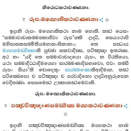
නිරොධකථාවණ‍්ණනා
.
රූපංමග‍්ගොතිකථාවණ‍්ණනා
ඉදානි
රූපං
මග‍්ගොතිකථා
නාම
හොති
.
තත්‍ථ
යෙසං
“
සම‍්මාවාචාකම‍්මන‍්තාජීවා
රූප
”
න‍්ති
ලද‍්ධි
,
සෙය්‍යථාපි
මහිසාසකසම‍්මිතියමහාසංඝිකානං
;
තෙ
සන්‍ධාය
මග‍්ගසමඞ‍්ගිස‍්සා
ති
පුච‍්ඡා
සකවාදිස‍්ස
,
පටිඤ‍්ඤා
ඉතරස‍්ස
.
අථ
නං
“
යදි
තෙ
සම‍්මාවාචාදයො
රූපං
,
න
විරතියො
,
යථා
සම‍්මාදිට‍්ඨාදිමග‍්ගො
සාරම‍්මණාදිසභාවො
,
එවං
තම‍්පි
රූපං
සියා
”
ති
චොදෙතුං
සාරම‍්මණො
තිආදිමාහ
.
තත්‍ථ
පටික‍්ඛෙපො
ච
පටිඤ‍්ඤා
ච
පරවාදිනො
ලද‍්ධිඅනුරූපෙන
වෙදිතබ‍්බා
.
සෙසමෙත්‍ථ
උත‍්තානත්‍ථමෙවාති
.
රූපං
මග‍්ගොතිකථාවණ‍්ණනා
.
පඤ‍්චවිඤ‍්ඤාණසමඞ‍්ගිස‍්ස
මග‍්ගකථාවණ‍්ණනා
ඉදානි
පඤ‍්චවිඤ‍්ඤාණසමඞ‍්ගිස‍්ස
මග‍්ගකථා
නාම