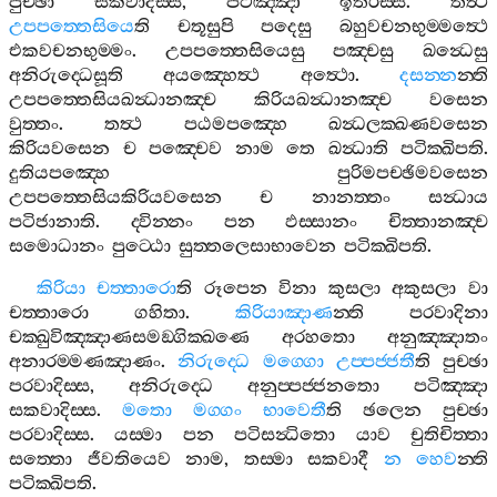
පුච‍්ඡා
සකවාදිස‍්ස
,
පටිඤ‍්ඤා
ඉතරස‍්ස
.
තත්‍ථ
උපපත‍්තෙසියෙ
ති
චතූසුපි
පදෙසු
බහුවචනභුම‍්මත්‍ථෙ
එකවචනභුම‍්මං
.
උපපත‍්තෙසියෙසු
පඤ‍්චසු
ඛන්‍ධෙසු
අනිරුද‍්ධෙසූති
අයඤ‍්හෙත්‍ථ
අත්‍ථො
.
දසන‍්න
න‍්ති
උපපත‍්තෙසියඛන්‍ධානඤ‍්ච
කිරියඛන්‍ධානඤ‍්ච
වසෙන
වුත‍්තං
.
තත්‍ථ
පඨමපඤ‍්හෙ
ඛන්‍ධලක‍්ඛණවසෙන
කිරියවසෙන
ච
පඤ‍්චෙව
නාම
තෙ
ඛන්‍ධාති
පටික‍්ඛිපති
.
දුතියපඤ‍්හෙ
පුරිමපච‍්ඡිමවසෙන
උපපත‍්තෙසියකිරියවසෙන
ච
නානත‍්තං
සන්‍ධාය
පටිජානාති
.
ද‍්වින‍්නං
පන
ඵස‍්සානං
චිත‍්තානඤ‍්ච
සමොධානං
පුට‍්ඨො
සුත‍්තලෙසාභාවෙන
පටික‍්ඛිපති
.
කිරියා
චත‍්තාරො
ති
රූපෙන
විනා
කුසලා
අකුසලා
වා
චත‍්තාරො
ගහිතා
.
කිරියාඤාණ
න‍්ති
පරවාදිනා
චක‍්ඛුවිඤ‍්ඤාණසමඞ‍්ගික‍්ඛණෙ
අරහතො
අනුඤ‍්ඤාතං
අනාරම‍්මණඤාණං
.
නිරුද‍්ධෙ
මග‍්ගො
උප‍්පජ‍්ජතී
ති
පුච‍්ඡා
පරවාදිස‍්ස
,
අනිරුද‍්ධෙ
අනුප‍්පජ‍්ජනතො
පටිඤ‍්ඤා
සකවාදිස‍්ස
.
මතො
මග‍්ගං
භාවෙතී
ති
ඡලෙන
පුච‍්ඡා
පරවාදිස‍්ස
.
යස‍්මා
පන
පටිසන්‍ධිතො
යාව
චුතිචිත‍්තා
සත‍්තො
ජීවතියෙව
නාම
,
තස‍්මා
සකවාදී
න
හෙව
න‍්ති
පටික‍්ඛිපති
.