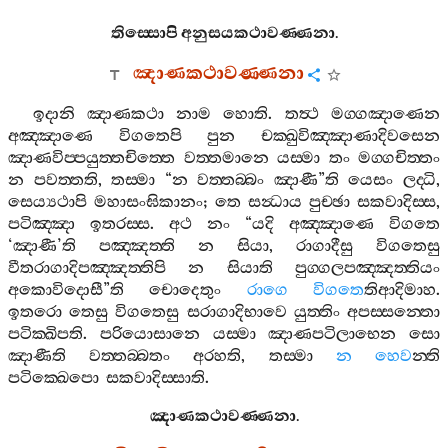
තිස‍්සොපි
අනුසයකථාවණ‍්ණනා
.
ඤාණකථාවණ‍්ණනා
ඉදානි
ඤාණකථා
නාම
හොති
.
තත්‍ථ
මග‍්ගඤාණෙන
අඤ‍්ඤාණෙ
විගතෙපි
පුන
චක‍්ඛුවිඤ‍්ඤාණාදිවසෙන
ඤාණවිප‍්පයුත‍්තචිත‍්තෙ
වත‍්තමානෙ
යස‍්මා
තං
මග‍්ගචිත‍්තං
න
පවත‍්තති
,
තස‍්මා
“
න
වත‍්තබ‍්බං
ඤාණී
”
ති
යෙසං
ලද‍්ධි
,
සෙය්‍යථාපි
මහාසංඝිකානං
;
තෙ
සන්‍ධාය
පුච‍්ඡා
සකවාදිස‍්ස
,
පටිඤ‍්ඤා
ඉතරස‍්ස
.
අථ
නං
“
යදි
අඤ‍්ඤාණෙ
විගතෙ
‘
ඤාණී
’
ති
පඤ‍්ඤත‍්ති
න
සියා
,
රාගාදීසු
විගතෙසු
වීතරාගාදිපඤ‍්ඤත‍්තිපි
න
සියාති
පුග‍්ගලපඤ‍්ඤත‍්තියං
අකොවිදොසී
”
ති
චොදෙතුං
රාගෙ
විගතෙ
තිආදිමාහ
.
ඉතරො
තෙසු
විගතෙසු
සරාගාදිභාවෙ
යුත‍්තිං
අපස‍්සන‍්තො
පටික‍්ඛිපති
.
පරියොසානෙ
යස‍්මා
ඤාණපටිලාභෙන
සො
ඤාණීති
වත‍්තබ‍්බතං
අරහති
,
තස‍්මා
න
හෙව
න‍්ති
පටික‍්ඛෙපො
සකවාදිස‍්සාති
.
ඤාණකථාවණ‍්ණනා
.