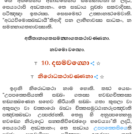
“
තෙ
අතීතෙනපි
අනාගතෙනපි
සමන‍්නාගතා
”
ති
ලද‍්ධි
,
සෙය්‍යථාපි
අන්‍ධකානං
.
තෙ
සන්‍ධාය
පුච‍්ඡා
සකවාදිස‍්ස
,
පටිඤ‍්ඤා
ඉතරස‍්ස
.
සෙසමෙත්‍ථ
උත‍්තානත්‍ථමෙවාති
.
“
අට‍්ඨවිමොක‍්ඛඣායී
”
තිආදි
පන
ලාභීභාවස‍්ස
සාධකං
,
න
සමන‍්නාගතභාවස‍්සාති
.
අතීතානාගතසමන‍්නාගතකථාවණ‍්ණනා
.
නවමො
වග‍්ගො
.
10.
දසමවග‍්ගො
නිරොධකථාවණ‍්ණනා
ඉදානි
නිරොධකථා
නාම
හොති
.
තත්‍ථ
යෙසං
“
උපපත‍්තෙසියන‍්ති
සඞ‍්ඛං
ගතස‍්ස
භවඞ‍්ගචිත‍්තස‍්ස
භඞ‍්ගක‍්ඛණෙන
සහෙව
කිරියාති
සඞ‍්ඛං
ගතා
කුසලා
වා
අකුසලා
වා
චත‍්තාරො
ඛන්‍ධා
චිත‍්තසමුට‍්ඨානරූපඤ‍්චාති
පඤ‍්චක‍්ඛන්‍ධා
උප‍්පජ‍්ජන‍්ති
.
තෙසු
හි
අනුප‍්පන‍්නෙසු
භවඞ‍්ගෙ
නිරුද‍්ධෙ
සන‍්තතිවිච‍්ඡෙදො
භවෙය්‍යා
”
ති
ලද‍්ධි
,
සෙය්‍යථාපි
අන්‍ධකානං
;
තෙ
සන්‍ධාය
උපපත‍්තෙසියෙ
ති