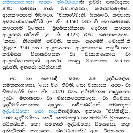
සමන‍්නාගතො
කප‍්පං
තිට‍්ඨෙය්‍යා
ති
පුච‍්ඡා
සකවාදිස‍්ස
.
තත්‍ථ
කප‍්පො
නාම
මහාකප‍්පො
,
කප‍්පෙකදෙසො
,
ආයුකප‍්පොති
තිවිධො
. “
චත‍්තාරිමානි
,
භික‍්ඛවෙ
,
කප‍්පස‍්ස
අසඞ‍්ඛ්‍යෙය්‍යානී
”
ති
(
අ
·
නි
· 4.156)
එත්‍ථ
හි
මහාකප‍්පොව
කප‍්පොති
වුත‍්තො
. “
බ්‍රහ‍්මකායිකානං
දෙවානං
කප‍්පො
ආයුප‍්පමාණ
”
න‍්ති
(
අ
·
නි
· 4.123)
එත්‍ථ
කප‍්පෙකදෙසා
.
“
කප‍්පං
නිරයම‍්හි
පච‍්චති
,
කප‍්පං
සග‍්ගම‍්හි
මොදතී
”
ති
(
චූළව
· 354)
එත්‍ථ
ආයුකප‍්පො
.
ආයුකප‍්පනං
ආයුවිධානං
කම‍්මස‍්ස
විපාකවසෙන
වා
වස‍්සගණනාය
වා
ආයුපරිච‍්ඡෙදොති
අත්‍ථො
.
තෙසු
මහාකප‍්පං
සන්‍ධාය
පුච‍්ඡති
,
ඉතරො
පටිජානාති
.
අථ
නං
සකවාදී
“
සචෙ
තෙ
ඉද‍්ධිබලෙන
සමන‍්නාගතො
, ‘
යො
චිරං
ජීවති
,
සො
වස‍්සසතං
අප‍්පං
වා
භිය්‍යො
’
ති
(
සං
·
නි
· 2.143)
එවං
පරිච‍්ඡින‍්නා
ආයුකප‍්පා
උද‍්ධං
මහාකප‍්පං
වා
මහාකප‍්පෙකදෙසං
වා
ජීවෙය්‍ය
ඉද‍්ධිමයිකෙනස‍්ස
ආයුනා
භවිතබ‍්බ
”
න‍්ති
චොදෙතුං
ඉද‍්ධිමයිකො
සො
ආයූ
තිආදිමාහ
.
ඉතරො
“
ජීවිතින්‍ද්‍රියං
නාම
ඉද‍්ධිමයිකං
නත්‍ථි
,
කම‍්මසමුට‍්ඨානමෙවා
”
ති
වුත‍්තත‍්තා
පටික‍්ඛිපති
.
කො
පනෙත්‍ථ
ඉද‍්ධිමතො
විසෙසො
,
නනු
අනිද‍්ධිමාපි
ආයුකප‍්පං
තිට‍්ඨෙය්‍යාති
?
අයං
විසෙසො
–