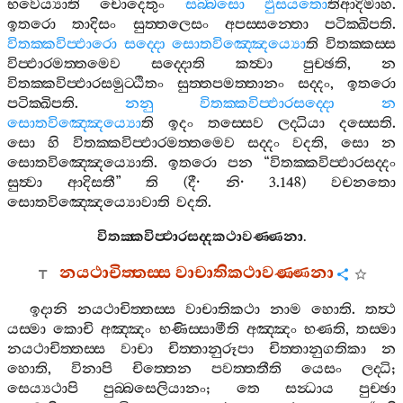
භවෙය්‍යාති
චොදෙතුං
සබ‍්බසො
ඵුසයතො
තිආදිමාහ
.
ඉතරො
තාදිසං
සුත‍්තලෙසං
අපස‍්සන‍්තො
පටික‍්ඛිපති
.
විතක‍්කවිප‍්ඵාරො
සද‍්දො
සොතවිඤ‍්ඤෙය්‍යො
ති
විතක‍්කස‍්ස
විප‍්ඵාරමත‍්තමෙව
සද‍්දොති
කත්‍වා
පුච‍්ඡති
,
න
විතක‍්කවිප‍්ඵාරසමුට‍්ඨිතං
සුත‍්තපමත‍්තානං
සද‍්දං
,
ඉතරො
පටික‍්ඛිපති
.
නනු
විතක‍්කවිප‍්ඵාරසද‍්දො
න
සොතවිඤ‍්ඤෙය්‍යො
ති
ඉදං
තස‍්සෙව
ලද‍්ධියා
දස‍්සෙති
.
සො
හි
විතක‍්කවිප‍්ඵාරමත‍්තමෙව
සද‍්දං
වදති
,
සො
න
සොතවිඤ‍්ඤෙය්‍යොති
.
ඉතරො
පන
“
විතක‍්කවිප‍්ඵාරසද‍්දං
සුත්‍වා
ආදිසතී
”
ති
(
දී
·
නි
· 3.148)
වචනතො
සොතවිඤ‍්ඤෙය්‍යොවාති
වදති
.
විතක‍්කවිප‍්ඵාරසද‍්දකථාවණ‍්ණනා
.
නයථාචිත‍්තස‍්ස
වාචාතිකථාවණ‍්ණනා
ඉදානි
නයථාචිත‍්තස‍්ස
වාචාතිකථා
නාම
හොති
.
තත්‍ථ
යස‍්මා
කොචි
අඤ‍්ඤං
භණිස‍්සාමීති
අඤ‍්ඤං
භණති
,
තස‍්මා
නයථාචිත‍්තස‍්ස
වාචා
චිත‍්තානුරූපා
චිත‍්තානුගතිකා
න
හොති
,
විනාපි
චිත‍්තෙන
පවත‍්තතීති
යෙසං
ලද‍්ධි
;
සෙය්‍යථාපි
පුබ‍්බසෙලියානං
;
තෙ
සන්‍ධාය
පුච‍්ඡා