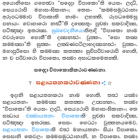
අයොනිසො
ගහෙත්‍වා
“
සද‍්දො
විපාකො
”
ති
යෙසං
ලද‍්ධි
,
සෙය්‍යථාපි
මහාසංඝිකානං
;
තෙසං
“
කම‍්මසමුට‍්ඨානා
අරූපධම‍්මාව
විපාකාති
නාමං
ලභන‍්ති
.
රූපධම‍්මෙසු
පනායං
වොහාරො
නත්‍ථී
”
ති
දස‍්සෙතුං
පුච‍්ඡා
සකවාදිස‍්ස
,
පටිඤ‍්ඤා
ඉතරස‍්ස
.
සුඛවෙදනීයො
තිආදි
“
විපාකො
නාම
එවරූපො
හොතී
”
ති
දස‍්සනත්‍ථං
වුත‍්තං
. “
සො
තස‍්ස
කම‍්මස‍්සා
”
ති
සුත‍්තං
ලක‍්ඛණපටිලාභදස‍්සනත්‍ථං
වුත‍්තං
.
මහාපුරිසො
හි
කම‍්මස‍්ස
කතත‍්තා
සුචිපරිවාරොපි
හොති
,
න
ච
පරිවාරො
විපාකො
,
තස‍්මා
අසාධකමෙතන‍්ති
.
සද‍්දො
විපාකොතිකථාවණ‍්ණනා
.
සළායතනකථාවණ‍්ණනා
ඉදානි
සළායතනකථා
නාම
හොති
.
තත්‍ථ
යස‍්මා
සළායතනං
කම‍්මස‍්ස
කතත‍්තා
උප‍්පන‍්නං
,
තස‍්මා
“
විපාකො
”
ති
යෙසං
ලද‍්ධි
,
සෙය්‍යථාපි
මහාසංඝිකානං
;
තෙ
සන්‍ධාය
චක‍්ඛායතනං
විපාකො
ති
පුච‍්ඡා
සකවාදිස‍්ස
,
පටිඤ‍්ඤා
ඉතරස‍්ස
.
සෙසං
හෙට‍්ඨා
වුත‍්තනයමෙව
.
සළායතනං
විපාකො
ති
එත්‍ථ
මනායතනං
සියා
විපාකො
.
සෙසානි
කෙවලං
කම‍්මසමුට‍්ඨානානි
,
න
විපාකො
.
තස‍්මා