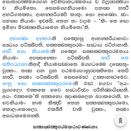
සොතාපත‍්තිමග‍්ගෙන
අවිනිපාතධම‍්මතාය
ච
ඵලුප‍්පත‍්තියා
ච
නියමිතො
.
සෙසමග‍්ගනියාමො
පනස‍්ස
නත්‍ථි
අනධිගතත‍්තා
,
ආනන‍්තරියම‍්පි
කාතුං
සො
අභබ‍්බො
.
ත්‍වං
පනස‍්ස
නියාමං
ඉච‍්ඡසි
,
තෙන
තං
වදාම
– “
කිං
තෙ
සො
ඉමිනා
මිච‍්ඡත‍්තනියාමෙන
නියමිතො
”
ති
.
අභබ‍්බො
අන‍්තරා
ති
පඤ‍්හෙසු
ආනන‍්තරියාභාවං
සන්‍ධාය
පටික‍්ඛිපති
,
සත‍්තක‍්ඛත‍්තුපරමං
සන්‍ධාය
පටිජානාති
.
අත්‍ථි
සො
නියාමො
ති
පඤ‍්හෙ
සත‍්තක‍්ඛත‍්තුපරමතාය
නියාමං
අපස‍්සන‍්තො
පටික‍්ඛිපති
.
අත්‍ථි
තෙ
සතිපට‍්ඨානා
තිආදි
නියාමසඞ‍්ඛාතෙ
මග‍්ගධම‍්මෙ
දස‍්සෙතුං
වුත‍්තං
.
තස‍්ස
පන
පුන
පඨමමග‍්ගානුප‍්පත‍්තිතො
තෙපි
නත්‍ථි
,
තස‍්මා
පටික‍්ඛිපති
.
සෙසමෙත්‍ථ
උත‍්තානත්‍ථමෙව
.
නනු
සො
සත‍්තක‍්ඛත‍්තුපරමො
ති
එත්‍ථ
භගවා
“
අයං
පුග‍්ගලො
එත‍්තකෙ
භවෙ
සන්‍ධාවිත්‍වා
පරිනිබ‍්බායිස‍්සති
,
අයං
එත‍්තකෙ
”
ති
අත‍්තනො
ඤාණබලෙන
බ්‍යාකරොති
,
න
භවනියාමං
නාම
කිඤ‍්චි
තෙන
සත‍්තක‍්ඛත‍්තුපරමො
,
කොලංකොලො
,
එකබීජී
වාති
වුත‍්තං
,
තස‍්මා
අසාධකමෙතන‍්ති
.
සත‍්තක‍්ඛත‍්තුපරමකථාවණ‍්ණනා
.