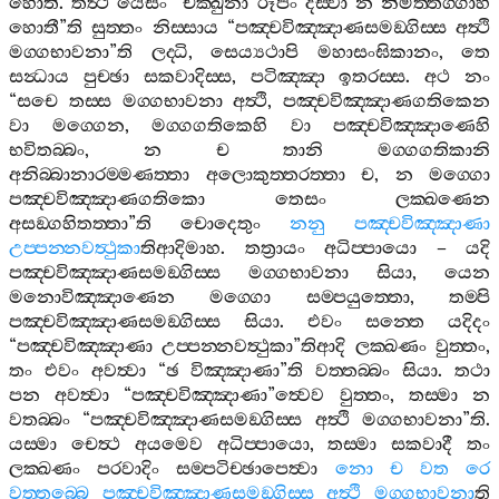
හොති
.
තත්‍ථ
යෙසං
“
චක‍්ඛුනා
රූපං
දිස‍්වා
න
නිමිත‍්තග‍්ගාහී
හොතී
”
ති
සුත‍්තං
නිස‍්සාය
“
පඤ‍්චවිඤ‍්ඤාණසමඞ‍්ගිස‍්ස
අත්‍ථි
මග‍්ගභාවනා
”
ති
ලද‍්ධි
,
සෙය්‍යථාපි
මහාසංඝිකානං
,
තෙ
සන්‍ධාය
පුච‍්ඡා
සකවාදිස‍්ස
,
පටිඤ‍්ඤා
ඉතරස‍්ස
.
අථ
නං
“
සචෙ
තස‍්ස
මග‍්ගභාවනා
අත්‍ථි
,
පඤ‍්චවිඤ‍්ඤාණගතිකෙන
වා
මග‍්ගෙන
,
මග‍්ගගතිකෙහි
වා
පඤ‍්චවිඤ‍්ඤාණෙහි
භවිතබ‍්බං
,
න
ච
තානි
මග‍්ගගතිකානි
අනිබ‍්බානාරම‍්මණත‍්තා
අලොකුත‍්තරත‍්තා
ච
,
න
මග‍්ගො
පඤ‍්චවිඤ‍්ඤාණගතිකො
තෙසං
ලක‍්ඛණෙන
අසඞ‍්ගහිතත‍්තා
”
ති
චොදෙතුං
නනු
පඤ‍්චවිඤ‍්ඤාණා
උප‍්පන‍්නවත්‍ථුකා
තිආදිමාහ
.
තත්‍රායං
අධිප‍්පායො
–
යදි
පඤ‍්චවිඤ‍්ඤාණසමඞ‍්ගිස‍්ස
මග‍්ගභාවනා
සියා
,
යෙන
මනොවිඤ‍්ඤාණෙන
මග‍්ගො
සම‍්පයුත‍්තො
,
තම‍්පි
පඤ‍්චවිඤ‍්ඤාණසමඞ‍්ගිස‍්ස
සියා
.
එවං
සන‍්තෙ
යදිදං
“
පඤ‍්චවිඤ‍්ඤාණා
උප‍්පන‍්නවත්‍ථුකා
”
තිආදි
ලක‍්ඛණං
වුත‍්තං
,
තං
එවං
අවත්‍වා
“
ඡ
විඤ‍්ඤාණා
”
ති
වත‍්තබ‍්බං
සියා
.
තථා
පන
අවත්‍වා
“
පඤ‍්චවිඤ‍්ඤාණා
”
ත්‍වෙව
වුත‍්තං
,
තස‍්මා
න
වතබ‍්බං
“
පඤ‍්චවිඤ‍්ඤාණසමඞ‍්ගිස‍්ස
අත්‍ථි
මග‍්ගභාවනා
”
ති
.
යස‍්මා
චෙත්‍ථ
අයමෙව
අධිප‍්පායො
,
තස‍්මා
සකවාදී
තං
ලක‍්ඛණං
පරවාදිං
සම‍්පටිච‍්ඡාපෙත්‍වා
නො
ච
වත
රෙ
වත‍්තබ‍්බෙ
පඤ‍්චවිඤ‍්ඤාණසමඞ‍්ගිස‍්ස
අත්‍ථි
මග‍්ගභාවනා
ති