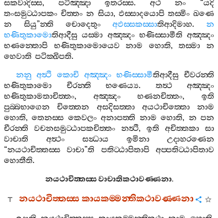
සකවාදිස‍්ස
,
පටිඤ‍්ඤා
ඉතරස‍්ස
.
අථ
නං
“
යදි
තංසමුට‍්ඨාපකං
චිත‍්තං
න
සියා
,
ඵස‍්සාදයොපි
තස‍්මිං
ඛණෙ
න
සියු
”
න‍්ති
චොදෙතුං
අඵස‍්සකස‍්සා
තිආදිමාහ
.
න
භණිතුකාමො
තිආදීසු
යස‍්මා
අඤ‍්ඤං
භණිස‍්සාමීති
අඤ‍්ඤං
භණන‍්තොපි
භණිතුකාමොයෙව
නාම
හොති
,
තස‍්මා
න
හෙවාති
පටික‍්ඛිපති
.
නනු
අත්‍ථි
කොචි
අඤ‍්ඤං
භණිස‍්සාමී
තිආදීසු
චීවරන‍්ති
භණිතුකාමො
චීරන‍්ති
භණෙය්‍ය
.
තත්‍ථ
අඤ‍්ඤං
භණිතුකාමතාචිත‍්තං
,
අඤ‍්ඤං
භණනචිත‍්තං
,
ඉති
පුබ‍්බභාගෙන
චිත‍්තෙන
අසදිසත‍්තා
අයථාචිත‍්තො
නාම
හොති
,
තෙනස‍්ස
කෙවලං
අනාපත‍්ති
නාම
හොති
,
න
පන
චීරන‍්ති
වචනසමුට‍්ඨාපකචිත‍්තං
නත්‍ථි
,
ඉති
අචිත‍්තකා
සා
වාචාති
අත්‍ථං
සන්‍ධාය
ඉමිනා
උදාහරණෙන
“
නයථාචිත‍්තස‍්ස
වාචා
”
ති
පතිට‍්ඨාපිතාපි
අප‍්පතිට‍්ඨාපිතාව
හොතීති
.
නයථාචිත‍්තස‍්ස
වාචාතිකථාවණ‍්ණනා
.
නයථාචිත‍්තස‍්ස
කායකම‍්මන‍්තිකථාවණ‍්ණනා