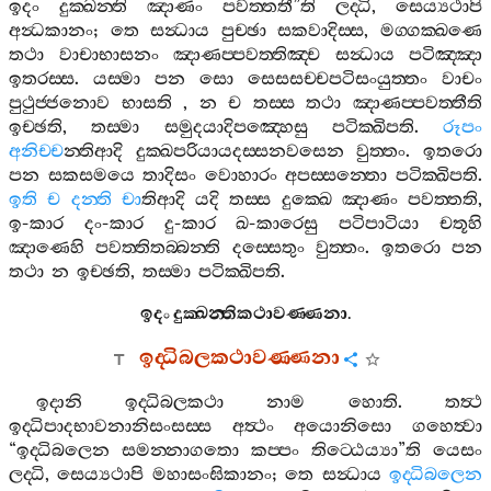
ඉදං
දුක‍්ඛන‍්ති
ඤාණං
පවත‍්තතී
”
ති
ලද‍්ධි
,
සෙය්‍යථාපි
අන්‍ධකානං
;
තෙ
සන්‍ධාය
පුච‍්ඡා
සකවාදිස‍්ස
,
මග‍්ගක‍්ඛණෙ
තථා
වාචාභාසනං
ඤාණප‍්පවත‍්තිඤ‍්ච
සන්‍ධාය
පටිඤ‍්ඤා
ඉතරස‍්ස
.
යස‍්මා
පන
සො
සෙසසච‍්චපටිසංයුත‍්තං
වාචං
පුථුජ‍්ජනොව
භාසති
,
න
ච
තස‍්ස
තථා
ඤාණප‍්පවත‍්තීති
ඉච‍්ඡති
,
තස‍්මා
සමුදයාදිපඤ‍්හෙසු
පටික‍්ඛිපති
.
රූපං
අනිච‍්ච
න‍්තිආදි
දුක‍්ඛපරියායදස‍්සනවසෙන
වුත‍්තං
.
ඉතරො
පන
සකසමයෙ
තාදිසං
වොහාරං
අපස‍්සන‍්තො
පටික‍්ඛිපති
.
ඉති
ච
දන‍්ති
චා
තිආදි
යදි
තස‍්ස
දුක‍්ඛෙ
ඤාණං
පවත‍්තති
,
ඉ
-
කාර
දං
-
කාර
දු
-
කාර
ඛ
-
කාරෙසු
පටිපාටියා
චතූහි
ඤාණෙහි
පවත‍්තිතබ‍්බන‍්ති
දස‍්සෙතුං
වුත‍්තං
.
ඉතරො
පන
තථා
න
ඉච‍්ඡති
,
තස‍්මා
පටික‍්ඛිපති
.
ඉදං
දුක‍්ඛන‍්තිකථාවණ‍්ණනා
.
ඉද‍්ධිබලකථාවණ‍්ණනා
ඉදානි
ඉද‍්ධිබලකථා
නාම
හොති
.
තත්‍ථ
ඉද‍්ධිපාදභාවනානිසංසස‍්ස
අත්‍ථං
අයොනිසො
ගහෙත්‍වා
“
ඉද‍්ධිබලෙන
සමන‍්නාගතො
කප‍්පං
තිට‍්ඨෙය්‍යා
”
ති
යෙසං
ලද‍්ධි
,
සෙය්‍යථාපි
මහාසංඝිකානං
;
තෙ
සන්‍ධාය
ඉද‍්ධිබලෙන