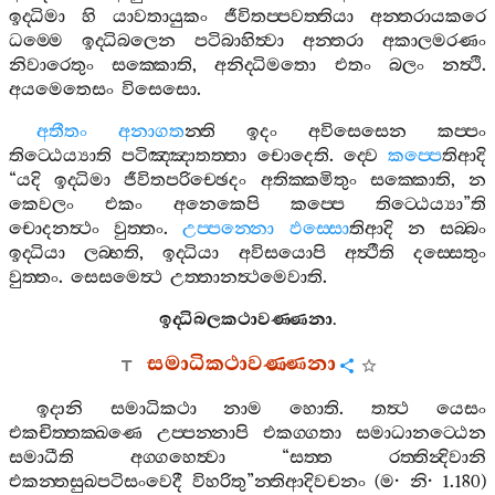
ඉද‍්ධිමා
හි
යාවතායුකං
ජීවිතප‍්පවත‍්තියා
අන‍්තරායකරෙ
ධම‍්මෙ
ඉද‍්ධිබලෙන
පටිබාහිත්‍වා
අන‍්තරා
අකාලමරණං
නිවාරෙතුං
සක‍්කොති
,
අනිද‍්ධිමතො
එතං
බලං
නත්‍ථි
.
අයමෙතෙසං
විසෙසො
.
අතීතං
අනාගත
න‍්ති
ඉදං
අවිසෙසෙන
කප‍්පං
තිට‍්ඨෙය්‍යාති
පටිඤ‍්ඤාතත‍්තා
චොදෙති
.
ද‍්වෙ
කප‍්පෙ
තිආදි
“
යදි
ඉද‍්ධිමා
ජීවිතපරිච‍්ඡෙදං
අතික‍්කමිතුං
සක‍්කොති
,
න
කෙවලං
එකං
අනෙකෙපි
කප‍්පෙ
තිට‍්ඨෙය්‍යා
”
ති
චොදනත්‍ථං
වුත‍්තං
.
උප‍්පන‍්නො
ඵස‍්සො
තිආදි
න
සබ‍්බං
ඉද‍්ධියා
ලබ‍්භති
,
ඉද‍්ධියා
අවිසයොපි
අත්‍ථීති
දස‍්සෙතුං
වුත‍්තං
.
සෙසමෙත්‍ථ
උත‍්තානත්‍ථමෙවාති
.
ඉද‍්ධිබලකථාවණ‍්ණනා
.
සමාධිකථාවණ‍්ණනා
ඉදානි
සමාධිකථා
නාම
හොති
.
තත්‍ථ
යෙසං
එකචිත‍්තක‍්ඛණෙ
උප‍්පන‍්නාපි
එකග‍්ගතා
සමාධානට‍්ඨෙන
සමාධීති
අග‍්ගහෙත්‍වා
“
සත‍්ත
රත‍්තින්‍දිවානි
එකන‍්තසුඛපටිසංවෙදී
විහරිතු
”
න‍්තිආදිවචනං
(
ම
·
නි
· 1.180)