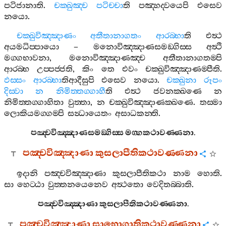
පටිජානාති
.
චක‍්ඛුඤ‍්ච
පටිච‍්චා
ති
පඤ‍්හද‍්වයෙපි
එසෙව
නයො
.
චක‍්ඛුවිඤ‍්ඤාණං
අතීතානාගතං
ආරබ‍්භා
ති
එත්‍ථ
අයමධිප‍්පායො
–
මනොවිඤ‍්ඤාණසමඞ‍්ගිස‍්ස
අත්‍ථි
මග‍්ගභාවනා
,
මනොවිඤ‍්ඤාණඤ‍්ච
අතීතානාගතම‍්පි
ආරබ‍්භ
උප‍්පජ‍්ජති
,
කිං
තෙ
එවං
චක‍්ඛුවිඤ‍්ඤාණම‍්පීති
.
ඵස‍්සං
ආරබ‍්භා
තිආදීසුපි
එසෙව
නයො
.
චක‍්ඛුනා
රූපං
දිස‍්වා
න
නිමිත‍්තග‍්ගාහී
ති
එත්‍ථ
ජවනක‍්ඛණෙ
න
නිමිත‍්තග‍්ගාහිතා
වුත‍්තා
,
න
චක‍්ඛුවිඤ‍්ඤාණක‍්ඛණෙ
.
තස‍්මා
ලොකියමග‍්ගම‍්පි
සන්‍ධායෙතං
අසාධකන‍්ති
.
පඤ‍්චවිඤ‍්ඤාණසමඞ‍්ගිස‍්ස
මග‍්ගකථාවණ‍්ණනා
.
පඤ‍්චවිඤ‍්ඤාණා
කුසලාපීතිකථාවණ‍්ණනා
ඉදානි
පඤ‍්චවිඤ‍්ඤාණා
කුසලාපීතිකථා
නාම
හොති
.
සා
හෙට‍්ඨා
වුත‍්තනයෙනෙව
අත්‍ථතො
වෙදිතබ‍්බාති
.
පඤ‍්චවිඤ‍්ඤාණා
කුසලාපීතිකථාවණ‍්ණනා
.
පඤ‍්චවිඤ‍්ඤාණා
සාභොගාතිකථාවණ‍්ණනා