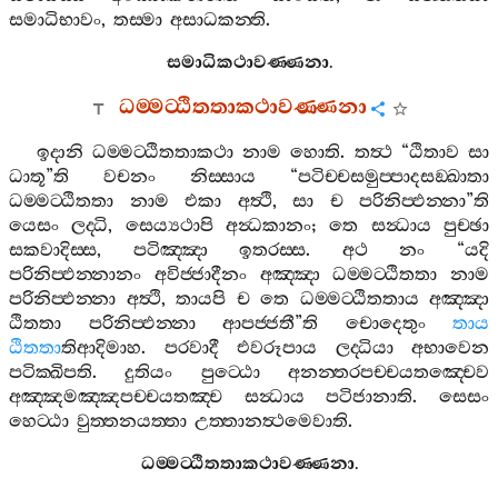
සමාධිභාවං
,
තස‍්මා
අසාධකන‍්ති
.
සමාධිකථාවණ‍්ණනා
.
ධම‍්මට‍්ඨිතතාකථාවණ‍්ණනා
ඉදානි
ධම‍්මට‍්ඨිතතාකථා
නාම
හොති
.
තත්‍ථ
“
ඨිතාව
සා
ධාතූ
”
ති
වචනං
නිස‍්සාය
“
පටිච‍්චසමුප‍්පාදසඞ‍්ඛාතා
ධම‍්මට‍්ඨිතතා
නාම
එකා
අත්‍ථි
,
සා
ච
පරිනිප‍්ඵන‍්නා
”
ති
යෙසං
ලද‍්ධි
,
සෙය්‍යථාපි
අන්‍ධකානං
;
තෙ
සන්‍ධාය
පුච‍්ඡා
සකවාදිස‍්ස
,
පටිඤ‍්ඤා
ඉතරස‍්ස
.
අථ
නං
“
යදි
පරිනිප‍්ඵන‍්නානං
අවිජ‍්ජාදීනං
අඤ‍්ඤා
ධම‍්මට‍්ඨිතතා
නාම
පරිනිප‍්ඵන‍්නා
අත්‍ථි
,
තායපි
ච
තෙ
ධම‍්මට‍්ඨිතතාය
අඤ‍්ඤා
ඨිතතා
පරිනිප‍්ඵන‍්නා
ආපජ‍්ජතී
”
ති
චොදෙතුං
තාය
ඨිතතා
තිආදිමාහ
.
පරවාදී
එවරූපාය
ලද‍්ධියා
අභාවෙන
පටික‍්ඛිපති
.
දුතියං
පුට‍්ඨො
අනන‍්තරපච‍්චයතඤ‍්චෙව
අඤ‍්ඤමඤ‍්ඤපච‍්චයතඤ‍්ච
සන්‍ධාය
පටිජානාති
.
සෙසං
හෙට‍්ඨා
වුත‍්තනයත‍්තා
උත‍්තානත්‍ථමෙවාති
.
ධම‍්මට‍්ඨිතතාකථාවණ‍්ණනා
.