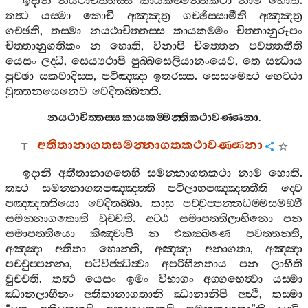
ඉදානි
නයථාචිත‍්තස‍්ස
කායකම‍්මන‍්තිකථා
නාම
හොති
.
තත්‍ථ
යස‍්මා
කොචි
අඤ‍්ඤත්‍ර
ගච‍්ඡිස‍්සාමීති
අඤ‍්ඤත්‍ර
ගච‍්ඡති
,
තස‍්මා
නයථාචිත‍්තස‍්ස
කායකම‍්මං
චිත‍්තානුරූපං
චිත‍්තානුගතිකං
න
හොති
,
විනාපි
චිත‍්තෙන
පවත‍්තතීති
යෙසං
ලද‍්ධි
,
සෙය්‍යථාපි
පුබ‍්බසෙලියානංයෙව
,
තෙ
සන්‍ධාය
පුච‍්ඡා
සකවාදිස‍්ස
,
පටිඤ‍්ඤා
ඉතරස‍්ස
.
සෙසමෙත්‍ථ
හෙට‍්ඨා
වුත‍්තනයෙනෙව
වෙදිතබ‍්බන‍්ති
.
නයථාචිත‍්තස‍්ස
කායකම‍්මන‍්තිකථාවණ‍්ණනා
.
අතීතානාගතසමන‍්නාගතකථාවණ‍්ණනා
ඉදානි
අතීතානාගතෙහි
සමන‍්නාගතකථා
නාම
හොති
.
තත්‍ථ
සමන‍්නාගතපඤ‍්ඤත‍්ති
පටිලාභපඤ‍්ඤත‍්තීති
ද‍්වෙ
පඤ‍්ඤත‍්තියො
වෙදිතබ‍්බා
.
තාසු
පච‍්චුප‍්පන‍්නධම‍්මසමඞ‍්ගී
සමන‍්නාගතොති
වුච‍්චති
.
අට‍්ඨ
සමාපත‍්තිලාභිනො
පන
සමාපත‍්තියො
කිඤ‍්චාපි
න
එකක‍්ඛණෙ
පවත‍්තන‍්ති
,
අඤ‍්ඤා
අතීතා
හොන‍්ති
,
අඤ‍්ඤා
අනාගතා
,
අඤ‍්ඤා
පච‍්චුප‍්පන‍්නා
,
පටිවිජ‍්ඣිත්‍වා
අපරිහීනතාය
පන
ලාභීති
වුච‍්චති
.
තත්‍ථ
යෙසං
ඉමං
විභාගං
අග‍්ගහෙත්‍වා
යස‍්මා
ඣානලාභීනං
අතීතානාගතානි
ඣානානිපි
අත්‍ථි
,
තස‍්මා