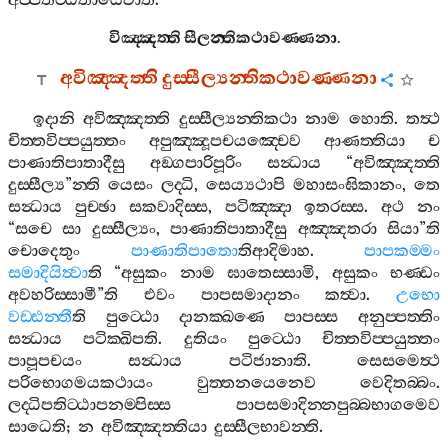
අප‍්පතිට‍්ඨිතායෙවාති
.
විඤ‍්ඤත‍්ති
සීලන‍්තිකථාවණ‍්ණනා
.
අවිඤ‍්ඤත‍්ති
දුස‍්සීල්‍යන‍්තිකථාවණ‍්ණනා
ඉදානි
අවිඤ‍්ඤත‍්ති
දුස‍්සීල්‍යන‍්තිකථා
නාම
හොති
.
තත්‍ථ
චිත‍්තවිප‍්පයුත‍්තං
අපුඤ‍්ඤූපචයඤ‍්චෙව
ආණත‍්තියා
ච
පාණාතිපාතාදීසු
අඞ‍්ගපාරිපූරිං
සන්‍ධාය
“
අවිඤ‍්ඤත‍්ති
දුස‍්සීල්‍ය
”
න‍්ති
යෙසං
ලද‍්ධි
,
සෙය්‍යථාපි
මහාසංඝිකානං
,
තෙ
සන්‍ධාය
පුච‍්ඡා
සකවාදිස‍්ස
,
පටිඤ‍්ඤා
ඉතරස‍්ස
.
අථ
නං
“
සචෙ
සා
දුස‍්සීල්‍යං
,
පාණාතිපාතාදීසු
අඤ‍්ඤතරා
සියා
”
ති
චොදෙතුං
පාණාතිපාතො
තිආදිමාහ
.
පාපකම‍්මං
සමාදියිත්‍වා
ති
“
අසුකං
නාම
ඝාතෙස‍්සාමි
,
අසුකං
භණ‍්ඩං
අවහරිස‍්සාමී
”
ති
එවං
පාපසමාදානං
කත්‍වා
.
උභො
වඩ‍්ඪන‍්තී
ති
පුට‍්ඨො
දානක‍්ඛණෙ
පාපස‍්ස
අනුප‍්පත‍්තිං
සන්‍ධාය
පටික‍්ඛිපති
.
දුතියං
පුට‍්ඨො
චිත‍්තවිප‍්පයුත‍්තං
පාපූපචයං
සන්‍ධාය
පටිජානාති
.
සෙසමෙත්‍ථ
පරිභොගමයකථායං
වුත‍්තනයෙනෙව
වෙදිතබ‍්බං
.
ලද‍්ධිපතිට‍්ඨාපනම‍්පිස‍්ස
පාපසමාදින‍්නපුබ‍්බභාගමෙව
සාධෙති
;
න
අවිඤ‍්ඤත‍්තියා
දුස‍්සීලභාවන‍්ති
.