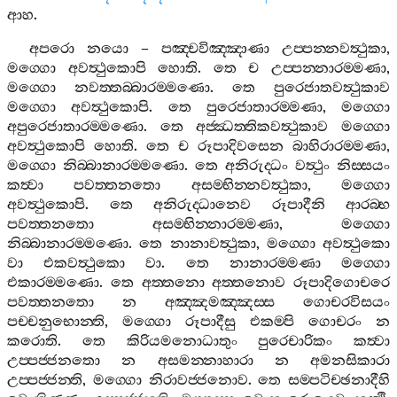
ආහ
.
අපරො
නයො
–
පඤ‍්චවිඤ‍්ඤාණා
උප‍්පන‍්නවත්‍ථුකා
,
මග‍්ගො
අවත්‍ථුකොපි
හොති
.
තෙ
ච
උප‍්පන‍්නාරම‍්මණා
,
මග‍්ගො
නවත‍්තබ‍්බාරම‍්මණො
.
තෙ
පුරෙජාතවත්‍ථුකාව
මග‍්ගො
අවත්‍ථුකොපි
.
තෙ
පුරෙජාතාරම‍්මණා
,
මග‍්ගො
අපුරෙජාතාරම‍්මණො
.
තෙ
අජ‍්ඣත‍්තිකවත්‍ථුකාව
මග‍්ගො
අවත්‍ථුකොපි
හොති
.
තෙ
ච
රූපාදිවසෙන
බාහිරාරම‍්මණා
,
මග‍්ගො
නිබ‍්බානාරම‍්මණො
.
තෙ
අනිරුද‍්ධං
වත්‍ථුං
නිස‍්සයං
කත්‍වා
පවත‍්තනතො
අසම‍්භින‍්නවත්‍ථුකා
,
මග‍්ගො
අවත්‍ථුකොපි
.
තෙ
අනිරුද‍්ධානෙව
රූපාදීනි
ආරබ‍්භ
පවත‍්තනතො
අසම‍්භින‍්නාරම‍්මණා
,
මග‍්ගො
නිබ‍්බානාරම‍්මණො
.
තෙ
නානාවත්‍ථුකා
,
මග‍්ගො
අවත්‍ථුකො
වා
එකවත්‍ථුකො
වා
.
තෙ
නානාරම‍්මණා
මග‍්ගො
එකාරම‍්මණො
.
තෙ
අත‍්තනො
අත‍්තනොව
රූපාදිගොචරෙ
පවත‍්තනතො
න
අඤ‍්ඤමඤ‍්ඤස‍්ස
ගොචරවිසයං
පච‍්චනුභොන‍්ති
,
මග‍්ගො
රූපාදීසු
එකම‍්පි
ගොචරං
න
කරොති
.
තෙ
කිරියමනොධාතුං
පුරෙචාරිකං
කත්‍වා
උප‍්පජ‍්ජනතො
න
අසමන‍්නාහාරා
න
අමනසිකාරා
උප‍්පජ‍්ජන‍්ති
,
මග‍්ගො
නිරාවජ‍්ජනොව
.
තෙ
සම‍්පටිච‍්ඡනාදීහි