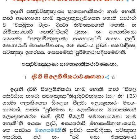
ඉදානි
පඤ‍්චවිඤ‍්ඤාණා
සාභොගාතිකථා
නාම
හොති
.
තත්‍ථ
ආභොගො
නාම
කුසලාකුසලවසෙන
හොති
සත්‍ථාරා
ච
“
චක‍්ඛුනා
රූපං
දිස‍්වා
නිමිත‍්තග‍්ගාහී
හොති
,
න
නිමිත‍්තග‍්ගාහී
හොතී
”
තිආදි
වුත‍්තං
,
තං
අයොනිසො
ගහෙත්‍වා
“
පඤ‍්චවිඤ‍්ඤාණා
සාභොගා
”
ති
යෙසං
ලද‍්ධි
,
සෙය්‍යථාපි
මහාසංඝිකානං
,
තෙ
සන්‍ධාය
පුච‍්ඡා
සකවාදිස‍්ස
,
පටිඤ‍්ඤා
ඉතරස‍්ස
.
සෙසමෙත්‍ථ
පුරිමකථාසදිසමෙවාති
.
පඤ‍්චවිඤ‍්ඤාණා
සාභොගාතිකථාවණ‍්ණනා
.
ද‍්වීහි
සීලෙහීතිකථාවණ‍්ණනා
ඉදානි
ද‍්වීහි
සීලෙහීතිකථා
නාම
හොති
.
තත්‍ථ
“
සීලෙ
පතිට‍්ඨාය
නරො
සපඤ‍්ඤො
”
තිආදිවචනතො
(
සං
·
නි
· 1.23)
යස‍්මා
ලොකියෙන
සීලෙන
සීලවා
ලොකුත‍්තරං
මග‍්ගං
භාවෙති
,
තස‍්මා
“
පුරිමෙන
ච
ලොකියෙන
මග‍්ගක‍්ඛණෙ
ලොකුත‍්තරෙන
චාති
ද‍්වීහි
සීලෙහි
සමන‍්නාගතො
නාම
හොතී
”
ති
යෙසං
ලද‍්ධි
,
සෙය්‍යථාපි
මහාසංඝිකානංයෙව
,
තෙ
සන්‍ධාය
මග‍්ගසමඞ‍්ගී
ති
පුච‍්ඡා
සකවාදිස‍්ස
,
පටිඤ‍්ඤා
ඉතරස‍්ස
.
අථ
නං
“
යදි
සො
එකක‍්ඛණෙ