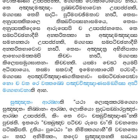
වොකිණ‍්ණා
උප‍්පජ‍්ජන‍්ති
,
මග‍්ගස‍්ස
වොකාරොයෙව
නත්‍ථි
.
තෙ
අඤ‍්ඤමඤ‍්ඤං
පුබ‍්බචරිමභාවෙන
උප‍්පජ‍්ජන‍්ති
,
මග‍්ගස‍්ස
තෙහි
සද‍්ධිං
පුරිමපච‍්ඡිමතාව
නත්‍ථි
,
තෙසං
අනුප‍්පත‍්තිකාලෙ
තික‍්ඛවිපස‍්සනාසමයෙ
,
තෙසං
අනුප‍්පත‍්තිදෙසෙ
ආරුප‍්පෙපි
ච
උප‍්පජ‍්ජනතො
.
තෙ
සම‍්පටිච‍්ඡනාදීහි
අන‍්තරිතත‍්තා
න
අඤ‍්ඤමඤ‍්ඤස‍්ස
සමනන‍්තරා
උප‍්පජ‍්ජන‍්ති
,
මග‍්ගස‍්ස
සම‍්පටිච‍්ඡනාදීහි
අන‍්තරිතභාවොව
නත්‍ථි
.
තෙසං
අඤ‍්ඤත්‍ර
අභිනිපාතා
ආභොගමත‍්තම‍්පි
කිච‍්චං
නත්‍ථි
,
මග‍්ගස‍්ස
කිලෙසසමුග‍්ඝාතනං
කිච‍්චන‍්ති
.
යස‍්මා
චෙත්‍ථ
අයම‍්පි
අධිප‍්පායො
,
තස‍්මා
සකවාදී
ඉමෙහාකාරෙහි
පරවාදිං
මග‍්ගස‍්ස
අපඤ‍්චවිඤ‍්ඤාණගතිකභාවං
සම‍්පටිච‍්ඡාපෙත්‍වා
නො
ච
වත
රෙ
වත‍්තබ‍්බෙ
පඤ‍්චවිඤ‍්ඤාණසමඞ‍්ගිස‍්ස
අත්‍ථි
මග‍්ගභාවනා
ති
ආහ
.
සුඤ‍්ඤතං
ආරබ‍්භා
ති
“
යථා
ලොකුත‍්තරමග‍්ගො
සුඤ‍්ඤතං
නිබ‍්බානං
ආරබ‍්භ
,
ලොකියො
සුද‍්ධසඞ‍්ඛාරපුඤ‍්ජං
ආරබ‍්භ
උප‍්පජ‍්ජති
,
කිං
තෙ
එවං
චක‍්ඛුවිඤ‍්ඤාණ
”
න‍්ති
පුච‍්ඡති
.
ඉතරො
“
චක‍්ඛුඤ‍්ච
පටිච‍්ච
රූපෙ
චා
”
ති
වචනතො
පටික‍්ඛිපති
.
දුතියං
පුට‍්ඨො
“
න
නිමිත‍්තග‍්ගාහී
”
ති
වචනතො
යං
තත්‍ථ
අනිමිත‍්තං
,
තදෙව
සුඤ‍්ඤතන‍්ති
සන්‍ධාය