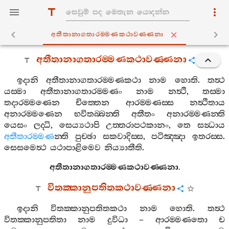
අතීතානාගතාරම‍්මණකථාවණ‍්ණනා
අතීතානාගතාරම‍්මණකථාවණ‍්ණනා
ඉදානි
අතීතානාගතාරම‍්මණකථා
නාම
හොති
.
තත්‍ථ
යස‍්මා
අතීතානාගතාරම‍්මණං
නාම
නත්‍ථි
,
තස‍්මා
තදාරම‍්මණෙන
චිත‍්තෙන
ආරම‍්මණස‍්ස
නත්‍ථිතාය
අනාරම‍්මණෙන
භවිතබ‍්බන‍්ති
අතීතං
අනාරම‍්මණන‍්ති
යෙසං
ලද‍්ධි
,
සෙය්‍යථාපි
උත‍්තරාපථකානං
,
තෙ
සන්‍ධාය
අතීතාරම‍්මණ
න‍්ති
පුච‍්ඡා
සකවාදිස‍්ස
,
පටිඤ‍්ඤා
ඉතරස‍්ස
.
සෙසමෙත්‍ථ
යථාපාළිමෙව
නිය්‍යාතීති
.
අතීතානාගතාරම‍්මණකථාවණ‍්ණනා
.
විතක‍්කානුපතිතකථාවණ‍්ණනා
ඉදානි
විතක‍්කානුපතිතකථා
නාම
හොති
.
තත්‍ථ
විතක‍්කානුපතිතා
නාම
දුවිධා
–
ආරම‍්මණතො
ච