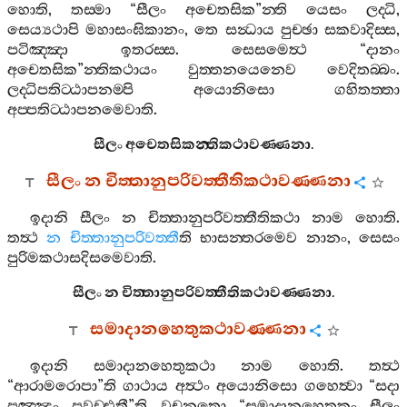
හොති
,
තස‍්මා
“
සීලං
අචෙතසික
”
න‍්ති
යෙසං
ලද‍්ධි
,
සෙය්‍යථාපි
මහාසංඝිකානං
,
තෙ
සන්‍ධාය
පුච‍්ඡා
සකවාදිස‍්ස
,
පටිඤ‍්ඤා
ඉතරස‍්ස
.
සෙසමෙත්‍ථ
“
දානං
අචෙතසික
”
න‍්තිකථායං
වුත‍්තනයෙනෙව
වෙදිතබ‍්බං
.
ලද‍්ධිපතිට‍්ඨාපනම‍්පි
අයොනිසො
ගහිතත‍්තා
අප‍්පතිට‍්ඨාපනමෙවාති
.
සීලං
අචෙතසිකන‍්තිකථාවණ‍්ණනා
.
සීලං
න
චිත‍්තානුපරිවත‍්තීතිකථාවණ‍්ණනා
ඉදානි
සීලං
න
චිත‍්තානුපරිවත‍්තීතිකථා
නාම
හොති
.
තත්‍ථ
න
චිත‍්තානුපරිවත‍්තී
ති
භාසන‍්තරමෙව
නානං
,
සෙසං
පුරිමකථාසදිසමෙවාති
.
සීලං
න
චිත‍්තානුපරිවත‍්තීතිකථාවණ‍්ණනා
.
සමාදානහෙතුකථාවණ‍්ණනා
ඉදානි
සමාදානහෙතුකථා
නාම
හොති
.
තත්‍ථ
“
ආරාමරොපා
”
ති
ගාථාය
අත්‍ථං
අයොනිසො
ගහෙත්‍වා
“
සදා
පුඤ‍්ඤං
පවඩ‍්ඪතී
”
ති
වචනතො
“
සමාදානහෙතුකං
සීලං