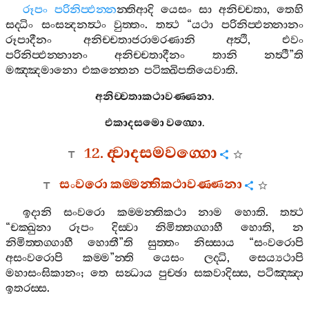
රූපං
පරිනිප‍්ඵන‍්න
න‍්තිආදි
යෙසං
සා
අනිච‍්චතා
,
තෙහි
සද‍්ධිං
සංසන්‍දනත්‍ථං
වුත‍්තං
.
තත්‍ථ
“
යථා
පරිනිප‍්ඵන‍්නානං
රූපාදීනං
අනිච‍්චතාජරාමරණානි
අත්‍ථි
,
එවං
පරිනිප‍්ඵන‍්නානං
අනිච‍්චතාදීනං
තානි
නත්‍ථී
”
ති
මඤ‍්ඤමානො
එකන‍්තෙන
පටික‍්ඛිපතියෙවාති
.
අනිච‍්චතාකථාවණ‍්ණනා
.
එකාදසමො
වග‍්ගො
.
12.
ද‍්වාදසමවග‍්ගො
සංවරො
කම‍්මන‍්තිකථාවණ‍්ණනා
ඉදානි
සංවරො
කම‍්මන‍්තිකථා
නාම
හොති
.
තත්‍ථ
“
චක‍්ඛුනා
රූපං
දිස‍්වා
නිමිත‍්තග‍්ගාහී
හොති
,
න
නිමිත‍්තග‍්ගාහී
හොතී
”
ති
සුත‍්තං
නිස‍්සාය
“
සංවරොපි
අසංවරොපි
කම‍්ම
”
න‍්ති
යෙසං
ලද‍්ධි
,
සෙය්‍යථාපි
මහාසංඝිකානං
;
තෙ
සන්‍ධාය
පුච‍්ඡා
සකවාදිස‍්ස
,
පටිඤ‍්ඤා
ඉතරස‍්ස
.