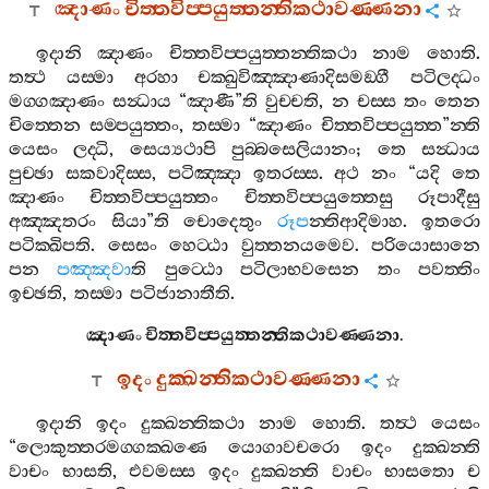
ඤාණං
චිත‍්තවිප‍්පයුත‍්තන‍්තිකථාවණ‍්ණනා
ඉදානි
ඤාණං
චිත‍්තවිප‍්පයුත‍්තන‍්තිකථා
නාම
හොති
.
තත්‍ථ
යස‍්මා
අරහා
චක‍්ඛුවිඤ‍්ඤාණාදිසමඞ‍්ගී
පටිලද‍්ධං
මග‍්ගඤාණං
සන්‍ධාය
“
ඤාණී
”
ති
වුච‍්චති
,
න
චස‍්ස
තං
තෙන
චිත‍්තෙන
සම‍්පයුත‍්තං
,
තස‍්මා
“
ඤාණං
චිත‍්තවිප‍්පයුත‍්ත
”
න‍්ති
යෙසං
ලද‍්ධි
,
සෙය්‍යථාපි
පුබ‍්බසෙලියානං
;
තෙ
සන්‍ධාය
පුච‍්ඡා
සකවාදිස‍්ස
,
පටිඤ‍්ඤා
ඉතරස‍්ස
.
අථ
නං
“
යදි
තෙ
ඤාණං
චිත‍්තවිප‍්පයුත‍්තං
චිත‍්තවිප‍්පයුත‍්තෙසු
රූපාදීසු
අඤ‍්ඤතරං
සියා
”
ති
චොදෙතුං
රූප
න‍්තිආදිමාහ
.
ඉතරො
පටික‍්ඛිපති
.
සෙසං
හෙට‍්ඨා
වුත‍්තනයමෙව
.
පරියොසානෙ
පන
පඤ‍්ඤවා
ති
පුට‍්ඨො
පටිලාභවසෙන
තං
පවත‍්තිං
ඉච‍්ඡති
,
තස‍්මා
පටිජානාතීති
.
ඤාණං
චිත‍්තවිප‍්පයුත‍්තන‍්තිකථාවණ‍්ණනා
.
ඉදං
දුක‍්ඛන‍්තිකථාවණ‍්ණනා
ඉදානි
ඉදං
දුක‍්ඛන‍්තිකථා
නාම
හොති
.
තත්‍ථ
යෙසං
“
ලොකුත‍්තරමග‍්ගක‍්ඛණෙ
යොගාවචරො
ඉදං
දුක‍්ඛන‍්ති
වාචං
භාසති
,
එවමස‍්ස
ඉදං
දුක‍්ඛන‍්ති
වාචං
භාසතො
ච