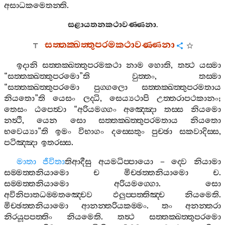
අසාධකමෙතන‍්ති
.
සළායතනකථාවණ‍්ණනා
.
සත‍්තක‍්ඛත‍්තුපරමකථාවණ‍්ණනා
ඉදානි
සත‍්තක‍්ඛත‍්තුපරමකථා
නාම
හොති
,
තත්‍ථ
යස‍්මා
“
සත‍්තක‍්ඛත‍්තුපරමො
”
ති
වුත‍්තං
,
තස‍්මා
“
සත‍්තක‍්ඛත‍්තුපරමො
පුග‍්ගලො
සත‍්තක‍්ඛත‍්තුපරමතාය
නියතො
”
ති
යෙසං
ලද‍්ධි
,
සෙය්‍යථාපි
උත‍්තරාපථකානං
;
තෙසං
ඨපෙත්‍වා
“
අරියමග‍්ගං
අඤ‍්ඤො
තස‍්ස
නියමො
නත්‍ථි
,
යෙන
සො
සත‍්තක‍්ඛත‍්තුපරමතාය
නියතො
භවෙය්‍යා
”
ති
ඉමං
විභාගං
දස‍්සෙතුං
පුච‍්ඡා
සකවාදිස‍්ස
,
පටිඤ‍්ඤා
ඉතරස‍්ස
.
මාතා
ජීවිතා
තිආදීසු
අයමධිප‍්පායො
–
ද‍්වෙ
නියාමා
සම‍්මත‍්තනියාමො
ච
මිච‍්ඡත‍්තනියාමො
ච
.
සම‍්මත‍්තනියාමො
අරියමග‍්ගො
.
සො
අවිනිපාතධම‍්මතඤ‍්චෙව
ඵලුප‍්පත‍්තිඤ‍්ච
නියමෙති
.
මිච‍්ඡත‍්තනියාමො
ආනන‍්තරියකම‍්මං
.
තං
අනන‍්තරා
නිරයූපපත‍්තිං
නියමෙති
.
තත්‍ථ
සත‍්තක‍්ඛත‍්තුපරමො