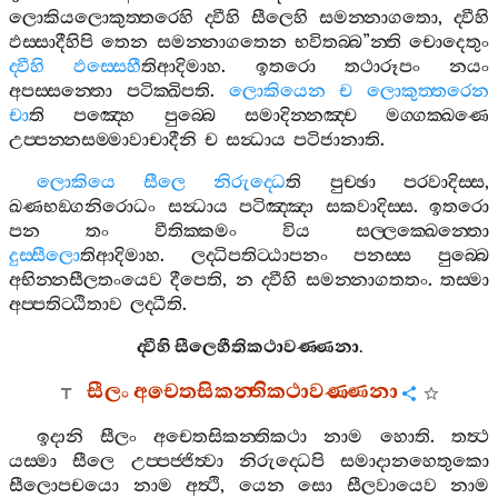
ලොකියලොකුත‍්තරෙහි
ද‍්වීහි
සීලෙහි
සමන‍්නාගතො
,
ද‍්වීහි
ඵස‍්සාදීහිපි
තෙන
සමන‍්නාගතෙන
භවිතබ‍්බ
”
න‍්ති
චොදෙතුං
ද‍්වීහි
ඵස‍්සෙහී
තිආදිමාහ
.
ඉතරො
තථාරූපං
නයං
අපස‍්සන‍්තො
පටික‍්ඛිපති
.
ලොකියෙන
ච
ලොකුත‍්තරෙන
චා
ති
පඤ‍්හෙ
පුබ‍්බෙ
සමාදින‍්නඤ‍්ච
මග‍්ගක‍්ඛණෙ
උප‍්පන‍්නසම‍්මාවාචාදීනි
ච
සන්‍ධාය
පටිජානාති
.
ලොකියෙ
සීලෙ
නිරුද‍්ධෙ
ති
පුච‍්ඡා
පරවාදිස‍්ස
,
ඛණභඞ‍්ගනිරොධං
සන්‍ධාය
පටිඤ‍්ඤා
සකවාදිස‍්ස
.
ඉතරො
පන
තං
වීතික‍්කමං
විය
සල‍්ලක‍්ඛෙන‍්තො
දුස‍්සීලො
තිආදිමාහ
.
ලද‍්ධිපතිට‍්ඨාපනං
පනස‍්ස
පුබ‍්බෙ
අභින‍්නසීලතංයෙව
දීපෙති
,
න
ද‍්වීහි
සමන‍්නාගතතං
.
තස‍්මා
අප‍්පතිට‍්ඨිතාව
ලද‍්ධීති
.
ද‍්වීහි
සීලෙහීතිකථාවණ‍්ණනා
.
සීලං
අචෙතසිකන‍්තිකථාවණ‍්ණනා
ඉදානි
සීලං
අචෙතසිකන‍්තිකථා
නාම
හොති
.
තත්‍ථ
යස‍්මා
සීලෙ
උප‍්පජ‍්ජිත්‍වා
නිරුද‍්ධෙපි
සමාදානහෙතුකො
සීලොපචයො
නාම
අත්‍ථි
,
යෙන
සො
සීලවායෙව
නාම