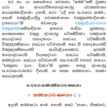
අථ
නං
යා
සකසමයෙ
චෙතනා
“
කම‍්ම
”
න‍්ති
වුත‍්තා
යථා
සා
කායවචීමනොද‍්වාරෙසු
පවත‍්තමානා
කායකම‍්මාදිනාමං
ලභති
,
තථා
“
යදි
තෙ
සංවරො
කම‍්මං
,
සොපි
චක‍්ඛුන්‍ද්‍රියාදීසු
පවත‍්තමානො
චක‍්ඛුකම‍්මාදිනාමං
ලභෙය්‍යා
”
ති
චොදෙතුං
චක‍්ඛුන්‍ද්‍රියසංවරො
චක‍්ඛුකම‍්ම
න‍්තිආදිමාහ
.
ඉතරො
තාදිසං
සුත‍්තපදං
අපස‍්සන‍්තො
චතූසු
ද‍්වාරෙසු
පටික‍්ඛිපිත්‍වා
පඤ‍්චමෙ
කායද‍්වාරෙ
පසාදකායං
සන්‍ධාය
පටික‍්ඛිපති
,
විඤ‍්ඤත‍්තිකායං
සන්‍ධාය
පටිජානාති
.
සො
හි
පසාදකායම‍්පි
විඤ‍්ඤත‍්තිකායම‍්පි
කායින්‍ද්‍රියන‍්ත්‍වෙව
ඉච‍්ඡති
.
මනොද‍්වාරෙපි
විපාකද‍්වාරං
සන්‍ධාය
පටික‍්ඛිපති
,
කම‍්මද‍්වාරං
සන්‍ධාය
පටිජානාති
.
අසංවරෙපි
එසෙව
නයො
.
“
චක‍්ඛුනා
රූපං
දිස‍්වා
”
ති
සුත‍්තං
තෙසු
ද‍්වාරෙසු
සංවරාසංවරමෙව
දීපෙති
,
න
තස‍්ස
කම‍්මභාවං
,
තස‍්මා
අසාධකන‍්ති
.
සංවරො
කම‍්මන‍්තිකථාවණ‍්ණනා
.
කම‍්මකථාවණ‍්ණනා
ඉදානි
කම‍්මකථා
නාම
හොති
.
තත්‍ථ
“
නාහං
,
භික‍්ඛවෙ
,