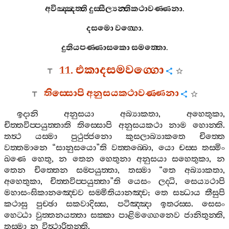
අවිඤ‍්ඤත‍්ති
දුස‍්සීල්‍යන‍්තිකථාවණ‍්ණනා
.
දසමො
වග‍්ගො
.
දුතියපණ‍්ණාසකො
සමත‍්තො
.
11.
එකාදසමවග‍්ගො
තිස‍්සොපි
අනුසයකථාවණ‍්ණනා
ඉදානි
අනුසයා
අබ්‍යාකතා
,
අහෙතුකා
,
චිත‍්තවිප‍්පයුත‍්තාති
තිස‍්සොපි
අනුසයකථා
නාම
හොන‍්ති
.
තත්‍ථ
යස‍්මා
පුථුජ‍්ජනො
කුසලාබ්‍යාකතෙ
චිත‍්තෙ
වත‍්තමානෙ
“
සානුසයො
”
ති
වත‍්තබ‍්බො
,
යො
චස‍්ස
තස‍්මිං
ඛණෙ
හෙතු
,
න
තෙන
හෙතුනා
අනුසයා
සහෙතුකා
,
න
තෙන
චිත‍්තෙන
සම‍්පයුත‍්තා
,
තස‍්මා
“
තෙ
අබ්‍යාකතා
,
අහෙතුකා
,
චිත‍්තවිප‍්පයුත‍්තා
”
ති
යෙසං
ලද‍්ධි
,
සෙය්‍යථාපි
මහාසංඝිකානඤ‍්චෙව
සම‍්මිතියානඤ‍්ච
;
තෙ
සන්‍ධාය
තීසුපි
කථාසු
පුච‍්ඡා
සකවාදිස‍්ස
,
පටිඤ‍්ඤා
ඉතරස‍්ස
.
සෙසං
හෙට‍්ඨා
වුත‍්තනයත‍්තා
සක‍්කා
පාළිමග‍්ගෙනෙව
ජානිතුන‍්ති
,
තස‍්මා
න
විත්‍ථාරිතන‍්ති
.