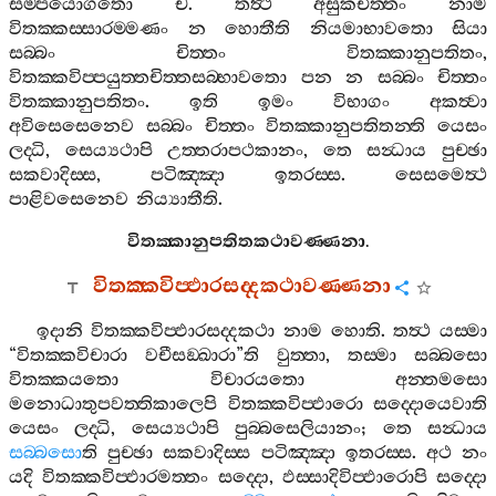
සම‍්පයොගතො
ච
.
තත්‍ථ
අසුකචිත‍්තං
නාම
විතක‍්කස‍්සාරම‍්මණං
න
හොතීති
නියමාභාවතො
සියා
සබ‍්බං
චිත‍්තං
විතක‍්කානුපතිතං
,
විතක‍්කවිප‍්පයුත‍්තචිත‍්තසබ‍්භාවතො
පන
න
සබ‍්බං
චිත‍්තං
විතක‍්කානුපතිතං
.
ඉති
ඉමං
විභාගං
අකත්‍වා
අවිසෙසෙනෙව
සබ‍්බං
චිත‍්තං
විතක‍්කානුපතිතන‍්ති
යෙසං
ලද‍්ධි
,
සෙය්‍යථාපි
උත‍්තරාපථකානං
,
තෙ
සන්‍ධාය
පුච‍්ඡා
සකවාදිස‍්ස
,
පටිඤ‍්ඤා
ඉතරස‍්ස
.
සෙසමෙත්‍ථ
පාළිවසෙනෙව
නිය්‍යාතීති
.
විතක‍්කානුපතිතකථාවණ‍්ණනා
.
විතක‍්කවිප‍්ඵාරසද‍්දකථාවණ‍්ණනා
ඉදානි
විතක‍්කවිප‍්ඵාරසද‍්දකථා
නාම
හොති
.
තත්‍ථ
යස‍්මා
“
විතක‍්කවිචාරා
වචීසඞ‍්ඛාරා
”
ති
වුත‍්තා
,
තස‍්මා
සබ‍්බසො
විතක‍්කයතො
විචාරයතො
අන‍්තමසො
මනොධාතුපවත‍්තිකාලෙපි
විතක‍්කවිප‍්ඵාරො
සද‍්දොයෙවාති
යෙසං
ලද‍්ධි
,
සෙය්‍යථාපි
පුබ‍්බසෙලියානං
;
තෙ
සන්‍ධාය
සබ‍්බසො
ති
පුච‍්ඡා
සකවාදිස‍්ස
පටිඤ‍්ඤා
ඉතරස‍්ස
.
අථ
නං
යදි
විතක‍්කවිප‍්ඵාරමත‍්තං
සද‍්දො
,
ඵස‍්සාදිවිප‍්ඵාරොපි
සද‍්දො