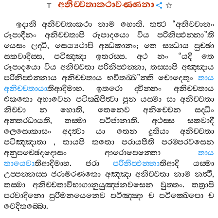
අනිච‍්චතාකථාවණ‍්ණනා
ඉදානි
අනිච‍්චතාකථා
නාම
හොති
.
තත්‍ථ
“
අනිච‍්චානං
රූපාදීනං
අනිච‍්චතාපි
රූපාදයො
විය
පරිනිප‍්ඵන‍්නා
”
ති
යෙසං
ලද‍්ධි
,
සෙය්‍යථාපි
අන්‍ධකානං
;
තෙ
සන්‍ධාය
පුච‍්ඡා
සකවාදිස‍්ස
,
පටිඤ‍්ඤා
ඉතරස‍්ස
.
අථ
නං
“
යදි
තෙ
රූපාදයො
විය
අනිච‍්චතා
පරිනිප‍්ඵන‍්නා
,
තස‍්සාපි
අඤ‍්ඤාය
පරිනිප‍්ඵන‍්නාය
අනිච‍්චතාය
භවිතබ‍්බ
”
න‍්ති
චොදෙතුං
තාය
අනිච‍්චතායා
තිආදිමාහ
.
ඉතරො
ද‍්වින‍්නං
අනිච‍්චතාය
එකතො
අභාවෙන
පටික‍්ඛිපිත්‍වා
පුන
යස‍්මා
සා
අනිච‍්චතා
නිච‍්චා
න
හොති
,
තෙනෙව
අනිච‍්චෙන
සද‍්ධිං
අන‍්තරධායති
,
තස‍්මා
පටිජානාති
.
අථස‍්ස
සකවාදී
ලෙසොකාසං
අදත්‍වා
යා
තෙන
දුතියා
අනිච‍්චතා
පටිඤ‍්ඤාතා
,
තායපි
තතො
පරායපීති
පරම‍්පරවසෙන
අනුපච‍්ඡෙදදොසං
ආරොපෙන‍්තො
තාය
තායෙවා
තිආදිමාහ
.
ජරා
පරිනිප‍්ඵන‍්නා
තිආදි
යස‍්මා
උප‍්පන‍්නස‍්ස
ජරාමරණතො
අඤ‍්ඤා
අනිච‍්චතා
නාම
නත්‍ථි
,
තස‍්මා
අනිච‍්චතාවිභාගානුයුඤ‍්ජනවසෙන
වුත‍්තං
.
තත්‍රාපි
පරවාදිනො
පුරිමනයෙනෙව
පටිඤ‍්ඤා
ච
පටික‍්ඛෙපො
ච
වෙදිතබ‍්බො
.